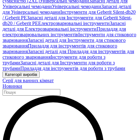
сумісністю [2XL]
Універсальні чемодани
Запасні деталі для
Універсальні чемодани
Універсальні чемодани
Запасні деталі
для Універсальні чемодани
Інструменти для Geberit Silent-db20
/ Geberit PE
Запасні деталі для Інструменти для Geberit Silent-
db20 / Geberit PE
Електрозварювальні інструменти
Запасні
деталі для Електрозварювальні інструменти
Приладдя для
електрозварювальних інструментів
Інструменти для стикового
зварювання
Запасні деталі для Інструменти для стикового
зварювання
Приладдя для інструментів для стикового
зварювання
Запасні деталі для Приладдя для інструментів для
стикового зварювання
Інструменти для роботи з
трубами
Запасні деталі для Інструменти для роботи з
трубами
Приладдя для інструментів для роботи з трубами
Категорії виробів
Серії для ванних кімнат
Новинки