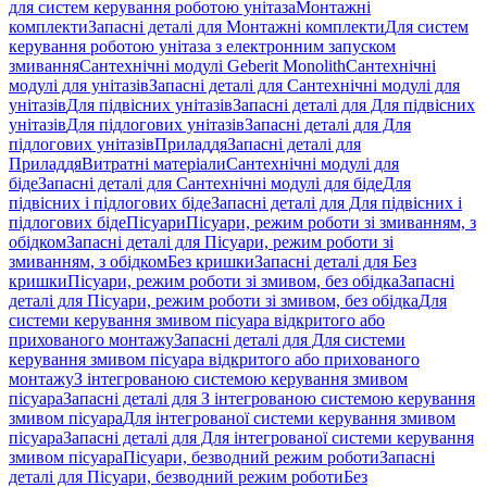
для систем керування роботою унітаза
Монтажні
комплекти
Запасні деталі для Монтажні комплекти
Для систем
керування роботою унітаза з електронним запуском
змивання
Сантехнічні модулі Geberit Monolith
Сантехнічні
модулі для унітазів
Запасні деталі для Сантехнічні модулі для
унітазів
Для підвісних унітазів
Запасні деталі для Для підвісних
унітазів
Для підлогових унітазів
Запасні деталі для Для
підлогових унітазів
Приладдя
Запасні деталі для
Приладдя
Витратні матеріали
Сантехнічні модулі для
біде
Запасні деталі для Сантехнічні модулі для біде
Для
підвісних і підлогових біде
Запасні деталі для Для підвісних і
підлогових біде
Пісуари
Пісуари, режим роботи зі змиванням, з
обідком
Запасні деталі для Пісуари, режим роботи зі
змиванням, з обідком
Без кришки
Запасні деталі для Без
кришки
Пісуари, режим роботи зі змивом, без обідка
Запасні
деталі для Пісуари, режим роботи зі змивом, без обідка
Для
системи керування змивом пісуара відкритого або
прихованого монтажу
Запасні деталі для Для системи
керування змивом пісуара відкритого або прихованого
монтажу
З інтегрованою системою керування змивом
пісуара
Запасні деталі для З інтегрованою системою керування
змивом пісуара
Для інтегрованої системи керування змивом
пісуара
Запасні деталі для Для інтегрованої системи керування
змивом пісуара
Пісуари, безводний режим роботи
Запасні
деталі для Пісуари, безводний режим роботи
Без