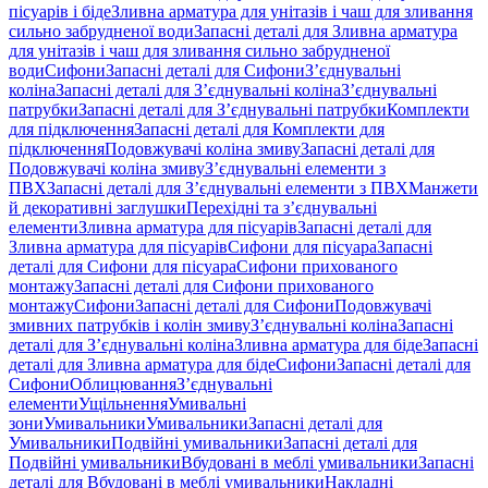
пісуарів і біде
Зливна арматура для унітазів і чаш для зливання
сильно забрудненої води
Запасні деталі для Зливна арматура
для унітазів і чаш для зливання сильно забрудненої
води
Сифони
Запасні деталі для Сифони
З’єднувальні
коліна
Запасні деталі для З’єднувальні коліна
З’єднувальні
патрубки
Запасні деталі для З’єднувальні патрубки
Комплекти
для підключення
Запасні деталі для Комплекти для
підключення
Подовжувачі коліна змиву
Запасні деталі для
Подовжувачі коліна змиву
З’єднувальні елементи з
ПВХ
Запасні деталі для З’єднувальні елементи з ПВХ
Манжети
й декоративні заглушки
Перехідні та з’єднувальні
елементи
Зливна арматура для пісуарів
Запасні деталі для
Зливна арматура для пісуарів
Сифони для пісуара
Запасні
деталі для Сифони для пісуара
Сифони прихованого
монтажу
Запасні деталі для Сифони прихованого
монтажу
Сифони
Запасні деталі для Сифони
Подовжувачі
змивних патрубків і колін змиву
З’єднувальні коліна
Запасні
деталі для З’єднувальні коліна
Зливна арматура для біде
Запасні
деталі для Зливна арматура для біде
Сифони
Запасні деталі для
Сифони
Облицювання
З’єднувальні
елементи
Ущільнення
Умивальні
зони
Умивальники
Умивальники
Запасні деталі для
Умивальники
Подвійні умивальники
Запасні деталі для
Подвійні умивальники
Вбудовані в меблі умивальники
Запасні
деталі для Вбудовані в меблі умивальники
Накладні