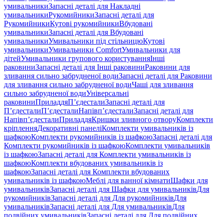
умивальники
Запасні деталі для Накладні
умивальники
Рукомийники
Запасні деталі для
Рукомийники
Кутові рукомийники
Вбудовані
умивальники
Запасні деталі для Вбудовані
умивальники
Умивальники під стільницю
Кутові
умивальники
Умивальники Comfort
Умивальники для
дітей
Умивальники групового користування
Інші
раковини
Запасні деталі для Інші раковини
Раковини для
зливання сильно забрудненої води
Запасні деталі для Раковини
для зливання сильно забрудненої води
Чаші для зливання
сильно забрудненої води
Універсальні
раковини
Приладдя
П’єдестали
Запасні деталі для
П’єдестали
П’єдестали
Напівп’єдестали
Запасні деталі для
Напівп’єдестали
Приладдя
Кришки зливного отвору
Комплекти
кріплення
Декоративні панелі
Комплекти умивальників із
шафкою
Комплекти рукомийників із шафкою
Запасні деталі для
Комплекти рукомийників із шафкою
Комплекти умивальників
із шафкою
Запасні деталі для Комплекти умивальників із
шафкою
Комплекти вбудованих умивальників із
шафкою
Запасні деталі для Комплекти вбудованих
умивальників із шафкою
Меблі для ванної кімнати
Шафки для
умивальників
Запасні деталі для Шафки для умивальників
Для
рукомийників
Запасні деталі для Для рукомийників
Для
умивальників
Запасні деталі для Для умивальників
Для
подвійних умивальників
Запасні деталі для Для подвійних