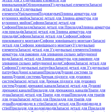
деталі для З’єднувальні елементи для
вмивальників
Облицювання
З’єднувальні елементи
Запасні
деталі для З’єднувальні
елементи
Ущільнення
Подовжувачі
Зливна арматура для
кухонних мийок
Запасні деталі для Зливна арматура для
кухонних мийок
Сифони
Запасні деталі для
Сифони
Приладдя
Запасні деталі для Приладдя
Зливна арматура
для приладів
Запасні деталі для Зливна арматура для
приладів
Сифони
Запасні деталі для Сифони
Сифони
прихованого монтажу
Сифони зовнішнього монтажу
Запасні
деталі для Сифони зовнішнього монтажу
З’єднувальні
елементи
Запасні деталі для З’єднувальні елементи
Зливна
арматура для раковин для зливання сильно забрудненої
води
Запасні деталі для Зливна арматура для раковин для
зливання сильно забрудненої води
Сифони
Запасні деталі для
Сифони
З’єднувальні патрубки
Запасні деталі для З’єднувальні
патрубки
Донні клапани
Приладдя
Душові системи та
ванни
Душові системи
Дренаж підлоги для душових
систем
Запасні деталі для Дренаж підлоги для душових
систем
Душові дренажні канали
Запасні деталі для Душові
дренажні канали
Приладдя для дренажних каналів
Трапи для
душа
Запасні деталі для Трапи для душа
Приладдя для трапів
для душа
Запасні деталі для Приладдя для трапів для
душа
Водовідводи в стіні
Запасні деталі для Водовідводи в
стіні
Приладдя для водовідводів
Запасні деталі для Приладдя