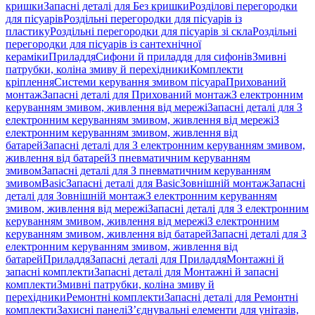
кришки
Запасні деталі для Без кришки
Розділові перегородки
для пісуарів
Роздільні перегородки для пісуарів із
пластику
Роздільні перегородки для пісуарів зі скла
Роздільні
перегородки для пісуарів із сантехнічної
кераміки
Приладдя
Сифони й приладдя для сифонів
Змивні
патрубки, коліна змиву й перехідники
Комплекти
кріплення
Системи керування змивом пісуара
Прихований
монтаж
Запасні деталі для Прихований монтаж
З електронним
керуванням змивом, живлення від мережі
Запасні деталі для З
електронним керуванням змивом, живлення від мережі
З
електронним керуванням змивом, живлення від
батарей
Запасні деталі для З електронним керуванням змивом,
живлення від батарей
З пневматичним керуванням
змивом
Запасні деталі для З пневматичним керуванням
змивом
Basic
Запасні деталі для Basic
Зовнішній монтаж
Запасні
деталі для Зовнішній монтаж
З електронним керуванням
змивом, живлення від мережі
Запасні деталі для З електронним
керуванням змивом, живлення від мережі
З електронним
керуванням змивом, живлення від батарей
Запасні деталі для З
електронним керуванням змивом, живлення від
батарей
Приладдя
Запасні деталі для Приладдя
Монтажні й
запасні комплекти
Запасні деталі для Монтажні й запасні
комплекти
Змивні патрубки, коліна змиву й
перехідники
Ремонтні комплекти
Запасні деталі для Ремонтні
комплекти
Захисні панелі
З’єднувальні елементи для унітазів,