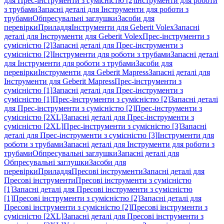
для Прес-інструменти з сумісністю [2]
Інструменти для роботи
з трубами
Запасні деталі для Інструменти для роботи з
трубами
Обпресувальні заглушки
Засоби для
перевірки
Приладдя
Інструменти для Geberit Volex
Запасні
деталі для Інструменти для Geberit Volex
Прес-інструменти з
сумісністю [2]
Запасні деталі для Прес-інструменти з
сумісністю [2]
Інструменти для роботи з трубами
Запасні деталі
для Інструменти для роботи з трубами
Засоби для
перевірки
Інструменти для Geberit Mapress
Запасні деталі для
Інструменти для Geberit Mapress
Прес-інструменти з
сумісністю [1]
Запасні деталі для Прес-інструменти з
сумісністю [1]
Прес-інструменти з сумісністю [2]
Запасні деталі
для Прес-інструменти з сумісністю [2]
Прес-інструменти з
сумісністю [2XL]
Запасні деталі для Прес-інструменти з
сумісністю [2XL]
Прес-інструменти з сумісністю [3]
Запасні
деталі для Прес-інструменти з сумісністю [3]
Інструменти для
роботи з трубами
Запасні деталі для Інструменти для роботи з
трубами
Обпресувальні заглушки
Запасні деталі для
Обпресувальні заглушки
Засоби для
перевірки
Приладдя
Пресові інструменти
Запасні деталі для
Пресові інструменти
Пресові інструменти з сумісністю
[1]
Запасні деталі для Пресові інструменти з сумісністю
[1]
Пресові інструменти з сумісністю [2]
Запасні деталі для
Пресові інструменти з сумісністю [2]
Пресові інструменти з
сумісністю [2XL]
Запасні деталі для Пресові інструменти з