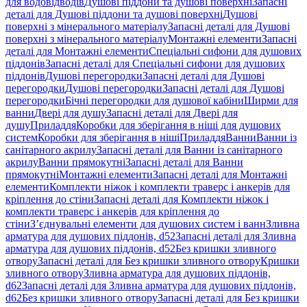
для водовідводів
Душові піддони та душові поверхні
Запасні
деталі для Душові піддони та душові поверхні
Душові
поверхні з мінерального матеріалу
Запасні деталі для Душові
поверхні з мінерального матеріалу
Монтажні елементи
Запасні
деталі для Монтажні елементи
Спеціальні сифони для душових
піддонів
Запасні деталі для Спеціальні сифони для душових
піддонів
Душові перегородки
Запасні деталі для Душові
перегородки
Душові перегородки
Запасні деталі для Душові
перегородки
Бічні перегородки для душової кабіни
Ширми для
ванни
Двері для душу
Запасні деталі для Двері для
душу
Приладдя
Коробки для зберігання в ніші для душових
систем
Коробки для зберігання в ніші
Приладдя
Ванни
Ванни із
санітарного акрилу
Запасні деталі для Ванни із санітарного
акрилу
Ванни прямокутні
Запасні деталі для Ванни
прямокутні
Монтажні елементи
Запасні деталі для Монтажні
елементи
Комплекти ніжок і комплекти траверс і анкерів для
кріплення до стіни
Запасні деталі для Комплекти ніжок і
комплекти траверс і анкерів для кріплення до
стіни
З’єднувальні елементи для душових систем і ванн
Зливна
арматура для душових піддонів, d52
Запасні деталі для Зливна
арматура для душових піддонів, d52
Без кришки зливного
отвору
Запасні деталі для Без кришки зливного отвору
Кришки
зливного отвору
Зливна арматура для душових піддонів,
d62
Запасні деталі для Зливна арматура для душових піддонів,
d62
Без кришки зливного отвору
Запасні деталі для Без кришки