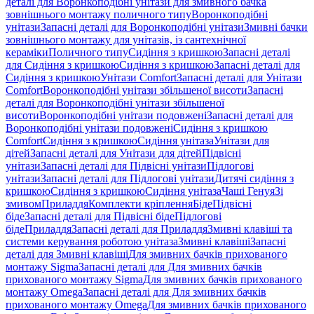
деталі для Воронкоподібні унітази для змивного бачка
зовнішнього монтажу поличного типу
Воронкоподібні
унітази
Запасні деталі для Воронкоподібні унітази
Змивні бачки
зовнішнього монтажу для унітазів, із сантехнічної
кераміки
Поличного типу
Сидіння з кришкою
Запасні деталі
для Сидіння з кришкою
Сидіння з кришкою
Запасні деталі для
Сидіння з кришкою
Унітази Comfort
Запасні деталі для Унітази
Comfort
Воронкоподібні унітази збільшеної висоти
Запасні
деталі для Воронкоподібні унітази збільшеної
висоти
Воронкоподібні унітази подовжені
Запасні деталі для
Воронкоподібні унітази подовжені
Сидіння з кришкою
Comfort
Сидіння з кришкою
Сидіння унітаза
Унітази для
дітей
Запасні деталі для Унітази для дітей
Підвісні
унітази
Запасні деталі для Підвісні унітази
Підлогові
унітази
Запасні деталі для Підлогові унітази
Дитячі сидіння з
кришкою
Сидіння з кришкою
Сидіння унітаза
Чаші Генуя
Зі
змивом
Приладдя
Комплекти кріплення
Біде
Підвісні
біде
Запасні деталі для Підвісні біде
Підлогові
біде
Приладдя
Запасні деталі для Приладдя
Змивні клавіші та
системи керування роботою унітаза
Змивні клавіші
Запасні
деталі для Змивні клавіші
Для змивних бачків прихованого
монтажу Sigma
Запасні деталі для Для змивних бачків
прихованого монтажу Sigma
Для змивних бачків прихованого
монтажу Omega
Запасні деталі для Для змивних бачків
прихованого монтажу Omega
Для змивних бачків прихованого