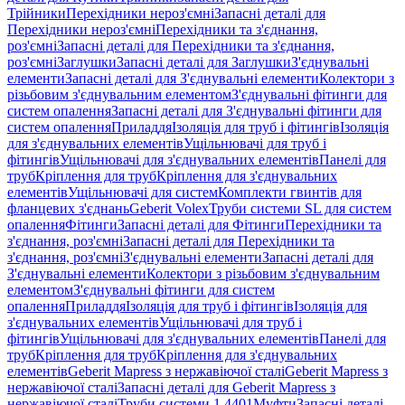
Трійники
Перехідники нероз'ємні
Запасні деталі для
Перехідники нероз'ємні
Перехідники та з'єднання,
роз'ємні
Запасні деталі для Перехідники та з'єднання,
роз'ємні
Заглушки
Запасні деталі для Заглушки
З'єднувальні
елементи
Запасні деталі для З'єднувальні елементи
Колектори з
різьбовим з'єднувальним елементом
З'єднувальні фітинги для
систем опалення
Запасні деталі для З'єднувальні фітинги для
систем опалення
Приладдя
Ізоляція для труб і фітингів
Ізоляція
для з'єднувальних елементів
Ущільнювачі для труб і
фітингів
Ущільнювачі для з'єднувальних елементів
Панелі для
труб
Кріплення для труб
Кріплення для з'єднувальних
елементів
Ущільнювачі для систем
Комплекти гвинтів для
фланцевих з'єднань
Geberit Volex
Труби системи SL для систем
опалення
Фітинги
Запасні деталі для Фітинги
Перехідники та
з'єднання, роз'ємні
Запасні деталі для Перехідники та
з'єднання, роз'ємні
З'єднувальні елементи
Запасні деталі для
З'єднувальні елементи
Колектори з різьбовим з'єднувальним
елементом
З'єднувальні фітинги для систем
опалення
Приладдя
Ізоляція для труб і фітингів
Ізоляція для
з'єднувальних елементів
Ущільнювачі для труб і
фітингів
Ущільнювачі для з'єднувальних елементів
Панелі для
труб
Кріплення для труб
Кріплення для з'єднувальних
елементів
Geberit Mapress з нержавіючої сталі
Geberit Mapress з
нержавіючої сталі
Запасні деталі для Geberit Mapress з
нержавіючої сталі
Труби системи 1.4401
Муфти
Запасні деталі