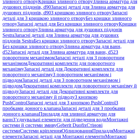
зливного отвору
Кришки зливного отвору
Зливна арматура для
душових піддонів, d90
Запасні деталі для Зливна арматура для
душових піддонів, d90
З кришкою зливного отвору
Запасні
деталі для З кришкою зливного отвору
Без кришки зливного
отвору
Запасні деталі для Без кришки зливного отвору
Кришки
зливного отвору
Зливна арматура для душових піддонів
Sestra
Запасні деталі для Зливна арматура для душових
піддонів Sestra
Без кришки зливного отвору
Запасні деталі для
Без кришки зливного отвору
Зливна арматура для ванн,
d52
Запасні деталі для Зливна арматура для ванн, d52
З
поворотним механізмом
Запасні деталі для З поворотним
механізмом
Декоративні комплекти для поворотного
механізму
Запасні деталі для Декоративні комплекти для
поворотного механізму
З поворотним механізмом і
підводом
Запасні деталі для З поворотним механізмом і
підводом
Декоративні комплекти для поворотного механізму й
підводу
Запасні деталі для Декоративні комплекти для
поворотного механізму й підводу
З кнопкою
PushControl
Запасні деталі для З кнопкою PushControl
З
пробками донного клапана
Запасні деталі для З пробками
донного клапана
Приладдя для зливної арматури для
ванн
З’єднувальні елементи для підведення води
Монтажні
системи й системи змиву
Geberit Duofix
Стінові
системи
Системи кріплення
Облицювання
Приладдя
Монтажні
елементи
Запасні деталі для Монтажні елементи
Монтажні