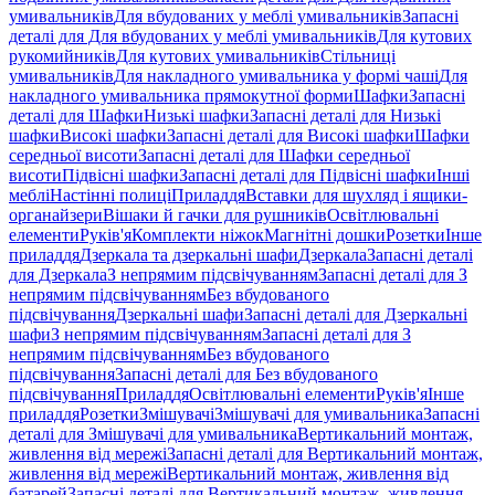
умивальників
Для вбудованих у меблі умивальників
Запасні
деталі для Для вбудованих у меблі умивальників
Для кутових
рукомийників
Для кутових умивальників
Стільниці
умивальників
Для накладного умивальника у формі чаші
Для
накладного умивальника прямокутної форми
Шафки
Запасні
деталі для Шафки
Низькі шафки
Запасні деталі для Низькі
шафки
Високі шафки
Запасні деталі для Високі шафки
Шафки
середньої висоти
Запасні деталі для Шафки середньої
висоти
Підвісні шафки
Запасні деталі для Підвісні шафки
Інші
меблі
Настінні полиці
Приладдя
Вставки для шухляд і ящики-
органайзери
Вішаки й гачки для рушників
Освітлювальні
елементи
Руків'я
Комплекти ніжок
Магнітні дошки
Розетки
Інше
приладдя
Дзеркала та дзеркальні шафи
Дзеркала
Запасні деталі
для Дзеркала
З непрямим підсвічуванням
Запасні деталі для З
непрямим підсвічуванням
Без вбудованого
підсвічування
Дзеркальні шафи
Запасні деталі для Дзеркальні
шафи
З непрямим підсвічуванням
Запасні деталі для З
непрямим підсвічуванням
Без вбудованого
підсвічування
Запасні деталі для Без вбудованого
підсвічування
Приладдя
Освітлювальні елементи
Руків'я
Інше
приладдя
Розетки
Змішувачі
Змішувачі для умивальника
Запасні
деталі для Змішувачі для умивальника
Вертикальний монтаж,
живлення від мережі
Запасні деталі для Вертикальний монтаж,
живлення від мережі
Вертикальний монтаж, живлення від
батарей
Запасні деталі для Вертикальний монтаж, живлення