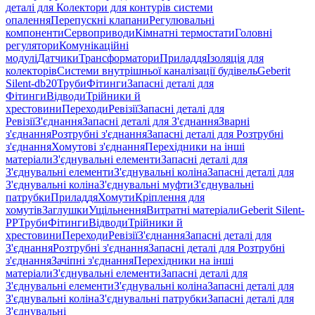
деталі для Колектори для контурів системи
опалення
Перепускні клапани
Регулювальні
компоненти
Сервоприводи
Кімнатні термостати
Головні
регулятори
Комунікаційні
модулі
Датчики
Трансформатори
Приладдя
Ізоляція для
колекторів
Системи внутрішньої каналізації будівель
Geberit
Silent-db20
Труби
Фітинги
Запасні деталі для
Фітинги
Відводи
Трійники й
хрестовини
Переходи
Ревізії
Запасні деталі для
Ревізії
З'єднання
Запасні деталі для З'єднання
Зварні
з'єднання
Розтрубні з'єднання
Запасні деталі для Розтрубні
з'єднання
Хомутові з'єднання
Перехідники на інші
матеріали
З'єднувальні елементи
Запасні деталі для
З'єднувальні елементи
З'єднувальні коліна
Запасні деталі для
З'єднувальні коліна
З'єднувальні муфти
З'єднувальні
патрубки
Приладдя
Хомути
Кріплення для
хомутів
Заглушки
Ущільнення
Витратні матеріали
Geberit Silent-
PP
Труби
Фітинги
Відводи
Трійники й
хрестовини
Переходи
Ревізії
З'єднання
Запасні деталі для
З'єднання
Розтрубні з'єднання
Запасні деталі для Розтрубні
з'єднання
Зачіпні з'єднання
Перехідники на інші
матеріали
З'єднувальні елементи
Запасні деталі для
З'єднувальні елементи
З'єднувальні коліна
Запасні деталі для
З'єднувальні коліна
З'єднувальні патрубки
Запасні деталі для
З'єднувальні