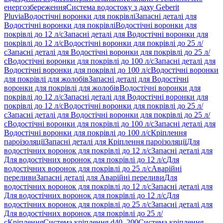
енергозбереження
Система водостоку з даху Geberit
Pluvia
Водостічні воронки для покрівлі
Запасні деталі для
Водостічні воронки для покрівлі
Водостічні воронки для
покрівлі до 12 л/с
Запасні деталі для Водостічні воронки для
покрівлі до 12 л/с
Водостічні воронки для покрівлі до 25 л/
с
Запасні деталі для Водостічні воронки для покрівлі до 25 л/
с
Водостічні воронки для покрівлі до 100 л/с
Запасні деталі для
Водостічні воронки для покрівлі до 100 л/с
Водостічні воронки
для покрівлі для жолобів
Запасні деталі для Водостічні
воронки для покрівлі для жолобів
Водостічні воронки для
покрівлі до 12 л/с
Запасні деталі для Водостічні воронки для
покрівлі до 12 л/с
Водостічні воронки для покрівлі до 25 л/
с
Запасні деталі для Водостічні воронки для покрівлі до 25 л/
с
Водостічні воронки для покрівлі до 100 л/с
Запасні деталі для
Водостічні воронки для покрівлі до 100 л/с
Кріплення
пароізоляції
Запасні деталі для Кріплення пароізоляції
Для
водостічних воронок для покрівлі до 12 л/с
Запасні деталі для
Для водостічних воронок для покрівлі до 12 л/с
Для
водостічних воронок для покрівлі до 25 л/с
Аварійні
переливи
Запасні деталі для Аварійні переливи
Для
водостічних воронок для покрівлі до 12 л/с
Запасні деталі для
Для водостічних воронок для покрівлі до 12 л/с
Для
водостічних воронок для покрівлі до 25 л/с
Запасні деталі для
Для водостічних воронок для покрівлі до 25 л/
с
Кріплення
Система кріплення d40–200
Система кріплення