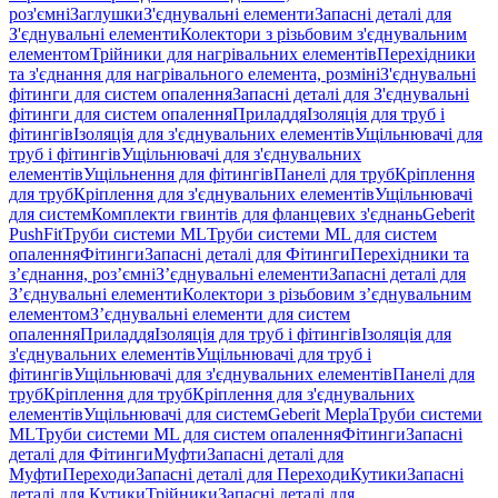
роз'ємні
Заглушки
З'єднувальні елементи
Запасні деталі для
З'єднувальні елементи
Колектори з різьбовим з'єднувальним
елементом
Трійники для нагрівальних елементів
Перехідники
та з'єднання для нагрівального елемента, розміні
З'єднувальні
фітинги для систем опалення
Запасні деталі для З'єднувальні
фітинги для систем опалення
Приладдя
Ізоляція для труб і
фітингів
Ізоляція для з'єднувальних елементів
Ущільнювачі для
труб і фітингів
Ущільнювачі для з'єднувальних
елементів
Ущільнення для фітингів
Панелі для труб
Кріплення
для труб
Кріплення для з'єднувальних елементів
Ущільнювачі
для систем
Комплекти гвинтів для фланцевих з'єднань
Geberit
PushFit
Труби системи ML
Труби системи ML для систем
опалення
Фітинги
Запасні деталі для Фітинги
Перехідники та
з’єднання, роз’ємні
З’єднувальні елементи
Запасні деталі для
З’єднувальні елементи
Колектори з різьбовим з’єднувальним
елементом
З’єднувальні елементи для систем
опалення
Приладдя
Ізоляція для труб і фітингів
Ізоляція для
з'єднувальних елементів
Ущільнювачі для труб і
фітингів
Ущільнювачі для з'єднувальних елементів
Панелі для
труб
Кріплення для труб
Кріплення для з'єднувальних
елементів
Ущільнювачі для систем
Geberit Mepla
Труби системи
ML
Труби системи ML для систем опалення
Фітинги
Запасні
деталі для Фітинги
Муфти
Запасні деталі для
Муфти
Переходи
Запасні деталі для Переходи
Кутики
Запасні
деталі для Кутики
Трійники
Запасні деталі для