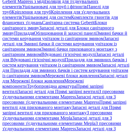
Geberit Mapress з міді
Ізоляція для з'єднувальних
елементів
Ущільнювачі для труб і фітингів
Панелі для
труб
Кріплення для труб
Кріплення для з'єднувальних
елементів
Ущільнювачі для систем
Комплекти гвинтів для
фланцевих з'єднань
Санітарна система Geberit
Блоки
санітарного змиву
Запасні деталі для Блоки санітарного
змиву
Приладдя
Облицювання й захисні панелі
Змивні бачки й
системи керування унітазом із санітарним змивом
Запасні
деталі для Змивні бачки й системи керування унітазом із
санітарним змивом
Змивні бачки прихованого монтажу з
санітарним змивом
Вбудовані гігієнічні модулі
Запасні деталі
для Вбудовані гігієнічні модулі
Приладдя для змивних бачків і
систем керування унітазом із санітарним змивом
Запасні деталі
для Приладдя для змивних бачків і систем керування унітазом
із санітарним змивом
Мережеві блоки живлення
Запасні деталі
для Мережеві блоки живлення
Мережеві
компоненти
Трубопровідна арматура
Прямі запірні
вентилі
Запасні деталі для Прямі запірні вентилі
З пресовими
з'єднувальними елементами Mapress
Запасні деталі для З
пресовими з'єднувальними елементами Mapress
Прямі запірні
вентилі для прихованого монтажу
Запасні деталі для Прямі
запірні вентилі для прихованого монтажу
З пресовими
з'єднувальними елементами Mepla
Запасні деталі для З
пресовими з'єднувальними елементами Mepla
З пресовими
з'єднувальними елементами Mapress
Запасні деталі для З