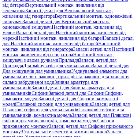
від батарей
Вертикальний монтаж, живлення від
генератора
Запасні деталі для Вертикальний монтаж,
живлення від генератора
Вертикальний монтаж, одноважільні
змішувачі
Запасні деталі для Вертикальний монтаж,
одноважільні змішувачі
Настінний монтаж, живлення від
мережі
Запасні деталі для Настінний монтаж, живлення від
мережі
Настінний монтаж, живлення від батарей
Запасні деталі
для Настінний монтаж, живлення від батарей
Настінний
монтаж, живлення від генератора
Запасні деталі для Настінний
монтаж, живлення від генератора
Настінний монтаж,
змішувачі з двома ручками
Приладдя
Запасні деталі для
Приладдя
Для змішувачів для умивальника
Запасні деталі для
Для змішувачів для умивальника
З’єднувальні елементи для
умивальних зон, раковин, приладів та раковин для зливання
сильно забрудненої води
Зливна арматура для
умивальників
Запасні деталі для Зливна арматура для
умивальників
Сифони
Запасні деталі для Сифони
Сифони,
компактні моделі
Запасні деталі для Сифони, компактні
моделі
Пляшкові сифони для умивальників
Запасні деталі для
Пляшкові сифони для умивальників
Пляшкові сифони для
умивальників, компактна модель
Запасні деталі для Пляшкові
сифони для умивальників, компактна модель
Сифони
прихованого монтажу
Запасні деталі для Сифони прихованого
монтажу
З’єднувальні елементи для вмивальників
Запасні