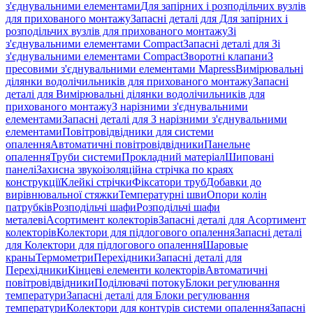
з'єднувальними елементами
Для запірних і розподільчих вузлів
для прихованого монтажу
Запасні деталі для Для запірних і
розподільчих вузлів для прихованого монтажу
Зі
з'єднувальними елементами Compact
Запасні деталі для Зі
з'єднувальними елементами Compact
Зворотні клапани
З
пресовими з'єднувальними елементами Mapress
Вимірювальні
ділянки водолічильників для прихованого монтажу
Запасні
деталі для Вимірювальні ділянки водолічильників для
прихованого монтажу
З нарізними з'єднувальними
елементами
Запасні деталі для З нарізними з'єднувальними
елементами
Повітровідвідники для системи
опалення
Автоматичні повітровідвідники
Панельне
опалення
Труби системи
Прокладний матеріал
Шиповані
панелі
Захисна звукоізоляційна стрічка по краях
конструкції
Клейкі стрічки
Фіксатори труб
Добавки до
вирівнювальної стяжки
Температурні шви
Опори колін
патрубків
Розподільчі шафи
Розподільчі шафи
металеві
Асортимент колекторів
Запасні деталі для Асортимент
колекторів
Колектори для підлогового опалення
Запасні деталі
для Колектори для підлогового опалення
Шаровые
краны
Термометри
Перехідники
Запасні деталі для
Перехідники
Кінцеві елементи колекторів
Автоматичні
повітровідвідники
Поділювачі потоку
Блоки регулювання
температури
Запасні деталі для Блоки регулювання
температури
Колектори для контурів системи опалення
Запасні