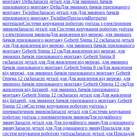
монтажу Delta
Запасні деталі для Для змивних бачків
прихованого монтажу Delta
Для змивних бачків прихованого
монтажу Twinline
Запасні деталі для Для змивних бачків
прихованого монтажу Twinline
Приладдя
Витратні
матеріали
Системи керування роботою унітаза з електронним
змивом
Запасні деталі для Системи керування роботою унітаза
з електронним змивом
Для живлення від мережі, для змивних
бачків прихованого монтажу Geberit Sigma 12 см
Запасні деталі
для Для живлення від мережі, для змивних бачків прихованого
монтажу Geberit Sigma 12 см
Для живлення від мережі, для
змивних бачків прихованого монтажу Geberit Sigma 8
см
Запасні деталі для Для живлення від мережі, для змивних
бачків прихованого монтажу Geberit Sigma 8 см
Для живлення
від мережі, для змивних бачків прихованого монтажу Geberit
Omega 12 см
Запасні деталі для Для живлення від мережі, для
змивних бачків прихованого монтажу Geberit Omega 12 см
Для
живлення від батарей, для змивних бачків прихованого
монтажу Geberit Sigma 12 см
Запасні деталі для Для живлення
від батарей, для змивних бачків прихованого монтажу Geberit
Sigma 12 см
Системи керування роботою унітаза з
пневматичним змивом
Запасні деталі для Системи керування
роботою унітаза з пневматичним змивом
Для подвійного
змиву
Запасні деталі для Для подвійного змиву
Для одинарного
змиву
Запасні деталі для Для одинарного змиву
Приладдя для
систем керування роботою унітаза
Запасні деталі для Приладдя