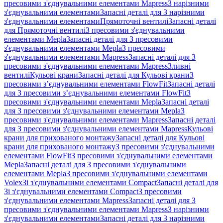
пресовими з'єднувальними елементами Mapress
З нарізними
з'єднувальними елементами
Запасні деталі для З нарізними
з'єднувальними елементами
Прямоточні вентилі
Запасні деталі
для Прямоточні вентилі
З пресовими з'єднувальними
елементами Mepla
Запасні деталі для З пресовими
з'єднувальними елементами Mepla
З пресовими
з'єднувальними елементами Mapress
Запасні деталі для З
пресовими з'єднувальними елементами Mapress
Зливні
вентилі
Кульові крани
Запасні деталі для Кульові крани
З
пресовими з’єднувальними елементами FlowFit
Запасні деталі
для З пресовими з’єднувальними елементами FlowFit
З
пресовими з'єднувальними елементами Mepla
Запасні деталі
для З пресовими з'єднувальними елементами Mepla
З
пресовими з'єднувальними елементами Mapress
Запасні деталі
для З пресовими з'єднувальними елементами Mapress
Кульові
крани для прихованого монтажу
Запасні деталі для Кульові
крани для прихованого монтажу
З пресовими з'єднувальними
елементами FlowFit
З пресовими з'єднувальними елементами
Mepla
Запасні деталі для З пресовими з'єднувальними
елементами Mepla
З пресовими з'єднувальними елементами
Volex
Зі з'єднувальними елементами Compact
Запасні деталі для
Зі з'єднувальними елементами Compact
З пресовими
з'єднувальними елементами Mapress
Запасні деталі для З
пресовими з'єднувальними елементами Mapress
З нарізними
з'єднувальними елементами
Запасні деталі для З нарізними