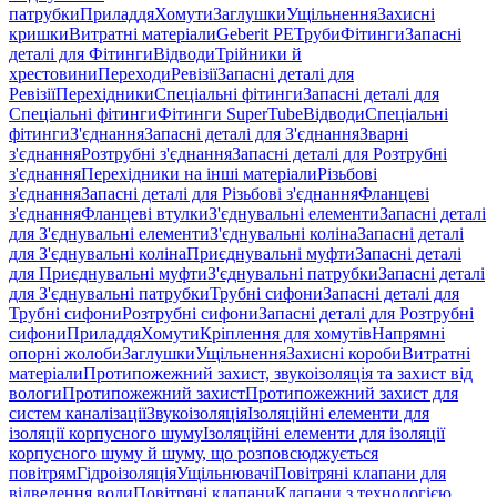
патрубки
Приладдя
Хомути
Заглушки
Ущільнення
Захисні
кришки
Витратні матеріали
Geberit PE
Труби
Фітинги
Запасні
деталі для Фітинги
Відводи
Трійники й
хрестовини
Переходи
Ревізії
Запасні деталі для
Ревізії
Перехідники
Спеціальні фітинги
Запасні деталі для
Спеціальні фітинги
Фітинги SuperTube
Відводи
Спеціальні
фітинги
З'єднання
Запасні деталі для З'єднання
Зварні
з'єднання
Розтрубні з'єднання
Запасні деталі для Розтрубні
з'єднання
Перехідники на інші матеріали
Різьбові
з'єднання
Запасні деталі для Різьбові з'єднання
Фланцеві
з'єднання
Фланцеві втулки
З'єднувальні елементи
Запасні деталі
для З'єднувальні елементи
З'єднувальні коліна
Запасні деталі
для З'єднувальні коліна
Приєднувальні муфти
Запасні деталі
для Приєднувальні муфти
З'єднувальні патрубки
Запасні деталі
для З'єднувальні патрубки
Трубні сифони
Запасні деталі для
Трубні сифони
Розтрубні сифони
Запасні деталі для Розтрубні
сифони
Приладдя
Хомути
Кріплення для хомутів
Напрямні
опорні жолоби
Заглушки
Ущільнення
Захисні короби
Витратні
матеріали
Протипожежний захист, звукоізоляція та захист від
вологи
Протипожежний захист
Протипожежний захист для
систем каналізації
Звукоізоляція
Ізоляційні елементи для
ізоляції корпусного шуму
Ізоляційні елементи для ізоляції
корпусного шуму й шуму, що розповсюджується
повітрям
Гідроізоляція
Ущільнювачі
Повітряні клапани для
відведення води
Повітряні клапани
Клапани з технологією