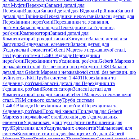
для Муфти
Переходи
Запасні деталі для
Переходи
Відводи
Запасні деталі для Відводи
Трійники
Запасні
деталі для Трійники
Перехідники нероз'ємні
Запасні деталі для
Перехідники нероз'ємні
Перехідники та з'єднання,
роз'ємні
Запасні деталі для Перехідники та з'єднання,
роз'ємні
Компенсатори
Запасні деталі для
Компенсатори
Прохідні канали
Заглушки
Запасні деталі для
Заглушки
З'єднувальні елементи
Запасні деталі для
З'єднувальні елементи
Geberit Mapress з нержавіючої сталі,
газ
Труби системи 1.4401
Відводи
Перехідники
нероз'ємні
Перехідники та з'єднання, роз'ємні
Geberit Mapress з
нержавіючої сталі, без речовин, що руйнують ЛФП
Запасні
деталі для Geberit Mapress з нержавіючої сталі, без речовин, що
руйнують ЛФП
Труби системи 1.4401
Перехідники та
з'єднання, роз'ємні
Запасні деталі для Перехідники та
з'єднання, роз'ємні
Компенсатори
Запасні деталі для
Компенсатори
Прохідні канали
Geberit Mapress з нержавіючої
сталі, FKM синього кольору
Труби системи
1.4401
Відводи
Перехідники нероз'ємні
Перехідники та
з'єднання, роз'ємні
Прохідні канали
Приладдя для Geberit
Mapress з нержавіючої сталі
Ізоляція для з'єднувальних
елементів
Ущільнювачі для труб і фітингів
Кріплення для
труб
Кріплення для з'єднувальних елементів
Ущільнювачі для
систем
Комплекти гвинтів для фланцевих з'єднань
Geberit