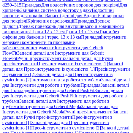
d250–315
Приладдя
Для водостічних воронок для покрівлі
Для
кріплень
Звичайна система водостоку з даху
Водостічні
воронки для покрівлі
Запасні деталі для Водостічні воронки
для покрівлі
Кріплення пароізоляції
Приладдя
Дренаж
підлоги
Дренаж поверхонь для внутрішнього й зовнішнього
використання
Трапи 12 x 12 см
Трапи 13 x 13 см
Трапи без
сифона для балконів і терас, 13 x 13 см
Приладдя
Інструменти,
мережеві компоненти та програмне
забезпечення
Інструменти
Інструменти для Geberit
FlowFit
Запасні деталі для Інструменти для Geberit
FlowFit
Ручні пресінструменти
Запасні деталі для Ручні
пресінструменти
Прес-інструменти із сумісністю [1]
Запасні
деталі для Прес-інструменти із сумісністю [1]
Пресінструменти
із сумісністю [2]
Запасні деталі для Пресінструменти із
сумісністю [2]
Інструменти для роботи з трубами
Запасні деталі
для Інструменти для роботи з трубами
Приладдя
Запасні деталі
для Приладдя
Інструменти для Geberit PushFit
Запасні деталі
для Інструменти для Geberit PushFit
Інструменти для роботи з
трубами
Запасні деталі для Інструменти для роботи з
трубами
Інструменти для Geberit Mepla
Запасні деталі для
Інструменти для Geberit Mepla
Ручні прес-інструменти
Запасні
деталі для Ручні прес-інструменти
Прес-інструменти з
сумісністю [1]
Запасні деталі для Прес-інструменти з
сумісністю [1]
Прес-інструменти з сумісністю [2]
Запасні деталі