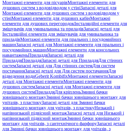
Монтажні елементи для пісуарів
Монтажні елементи для
душових систем з водовідводом у стіні
Запасні деталі для
Монтажні елементи для душових систем з водовідводом у
стіні
Монтажні елементи для душових кабін
Монтажні
елементи для душових перегородок
Інсталяційні елементи для
змішувачів для умивальника та приладів
Запасні деталі для
Інсталяційні елементи для змішувачів для умивальника та
приладів
Монтажні елементи для пральних і посудомийних
машин
Запасні деталі для Монтажні елементи для пральних і
посудомийних машин
Монтажні елементи для консольних
навантажень
Приладдя
Запасні деталі для
Приладдя
Приладдя
Запасні деталі для Приладдя
Для стінних
систем
Запасні деталі для Для стінних систем
Для систем
постачання
Запасні деталі для Для систем постачання
Для
відведення води
Geberit Kombifix
Монтажні елементи
Запасні
деталі для Монтажні елементи
Монтажні елементи для
душових систем
Запасні деталі для Монтажні елементи для
душових систем
Приладдя
Для кріплень
Змивні бачки
зовнішнього монтажу
Змивні бачки зовнішнього монтажу для
унітазів, з пластику
Запасні деталі для Змивні бачки
зовнішнього монтажу для унітазів, з пластику
Низький і
напівнизький підвісний монтаж
Запасні деталі для Низький і
напівнизький підвісний монтаж
Змивні бачки зовнішнього
монтажу для унітазів, з сантехнічного фарфору
Запасні деталі
для Змивні бачки зовнішнього монтажу для унітазів, з