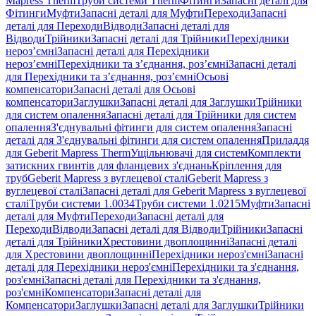
Mapress Therm
Труби системи Therm
Фітинги
Запасні деталі для
Фітинги
Муфти
Запасні деталі для Муфти
Переходи
Запасні
деталі для Переходи
Відводи
Запасні деталі для
Відводи
Трійники
Запасні деталі для Трійники
Перехідники
нероз’ємні
Запасні деталі для Перехідники
нероз’ємні
Перехідники та з’єднання, роз’ємні
Запасні деталі
для Перехідники та з’єднання, роз’ємні
Осьові
компенсатори
Запасні деталі для Осьові
компенсатори
Заглушки
Запасні деталі для Заглушки
Трійники
для систем опалення
Запасні деталі для Трійники для систем
опалення
З'єднувальні фітинги для систем опалення
Запасні
деталі для З'єднувальні фітинги для систем опалення
Приладдя
для Geberit Mapress Therm
Ущільнювачі для систем
Комплекти
затискних гвинтів для фланцевих з'єднань
Кріплення для
труб
Geberit Mapress з вуглецевої сталі
Geberit Mapress з
вуглецевої сталі
Запасні деталі для Geberit Mapress з вуглецевої
сталі
Труби системи 1.0034
Труби системи 1.0215
Муфти
Запасні
деталі для Муфти
Переходи
Запасні деталі для
Переходи
Відводи
Запасні деталі для Відводи
Трійники
Запасні
деталі для Трійники
Хрестовини двоплощинні
Запасні деталі
для Хрестовини двоплощинні
Перехідники нероз'ємні
Запасні
деталі для Перехідники нероз'ємні
Перехідники та з'єднання,
роз'ємні
Запасні деталі для Перехідники та з'єднання,
роз'ємні
Компенсатори
Запасні деталі для
Компенсатори
Заглушки
Запасні деталі для Заглушки
Трійники