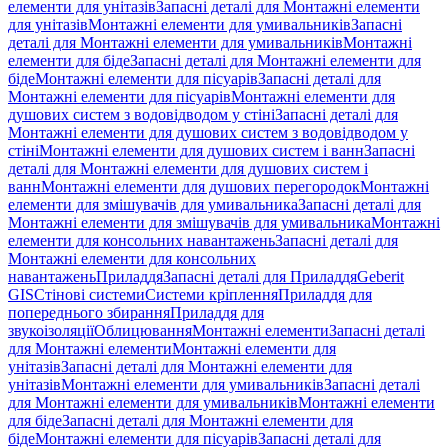
елементи для унітазів
Запасні деталі для Монтажні елементи
для унітазів
Монтажні елементи для умивальників
Запасні
деталі для Монтажні елементи для умивальників
Монтажні
елементи для біде
Запасні деталі для Монтажні елементи для
біде
Монтажні елементи для пісуарів
Запасні деталі для
Монтажні елементи для пісуарів
Монтажні елементи для
душових систем з водовідводом у стіні
Запасні деталі для
Монтажні елементи для душових систем з водовідводом у
стіні
Монтажні елементи для душових систем і ванн
Запасні
деталі для Монтажні елементи для душових систем і
ванн
Монтажні елементи для душових перегородок
Монтажні
елементи для змішувачів для умивальника
Запасні деталі для
Монтажні елементи для змішувачів для умивальника
Монтажні
елементи для консольних навантажень
Запасні деталі для
Монтажні елементи для консольних
навантажень
Приладдя
Запасні деталі для Приладдя
Geberit
GIS
Стінові системи
Системи кріплення
Приладдя для
попереднього збирання
Приладдя для
звукоізоляції
Облицювання
Монтажні елементи
Запасні деталі
для Монтажні елементи
Монтажні елементи для
унітазів
Запасні деталі для Монтажні елементи для
унітазів
Монтажні елементи для умивальників
Запасні деталі
для Монтажні елементи для умивальників
Монтажні елементи
для біде
Запасні деталі для Монтажні елементи для
біде
Монтажні елементи для пісуарів
Запасні деталі для