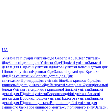
UA
Унітази та пісуари
Унітази-біде Geberit AquaClean
Унітази-
біде
Запасні деталі для Унітази-біде
Підвісні унітази
Запасні
деталі для Підвісні унітази
Підлогові унітази
Запасні деталі для
Підлогові унітази
Кришки-біде
Запасні деталі для Кришки-
біде
Для сантехніки
Запасні деталі для Для
сантехніки
Приладдя
Для унітазів-біде
Для кришок-біде
Для
кришок-біде та унітазів-біде
Витратні матеріали
Функціональні
блоки
Унітази та сидіння з кришкою
Підвісні унітази
Запасні
деталі для Підвісні унітази
Воронкоподібні унітази
Запасні
деталі для Воронкоподібні унітази
Підлогові унітази
Запасні
деталі для Підлогові унітази
Воронкоподібні унітази для
змивного бачка зовнішнього монтажу поличного типу
Запасні