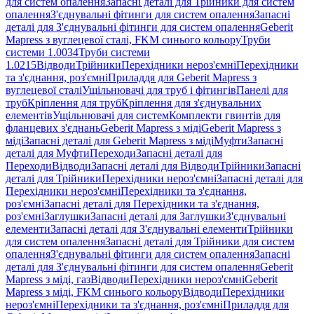
для систем опалення
Запасні деталі для Трійники для систем
опалення
З'єднувальні фітинги для систем опалення
Запасні
деталі для З'єднувальні фітинги для систем опалення
Geberit
Mapress з вуглецевої сталі, FKM синього кольору
Труби
системи 1.0034
Труби системи
1.0215
Відводи
Трійники
Перехідники нероз'ємні
Перехідники
та з'єднання, роз'ємні
Приладдя для Geberit Mapress з
вуглецевої сталі
Ущільнювачі для труб і фітингів
Панелі для
труб
Кріплення для труб
Кріплення для з'єднувальних
елементів
Ущільнювачі для систем
Комплекти гвинтів для
фланцевих з'єднань
Geberit Mapress з міді
Geberit Mapress з
міді
Запасні деталі для Geberit Mapress з міді
Муфти
Запасні
деталі для Муфти
Переходи
Запасні деталі для
Переходи
Відводи
Запасні деталі для Відводи
Трійники
Запасні
деталі для Трійники
Перехідники нероз'ємні
Запасні деталі для
Перехідники нероз'ємні
Перехідники та з'єднання,
роз'ємні
Запасні деталі для Перехідники та з'єднання,
роз'ємні
Заглушки
Запасні деталі для Заглушки
З'єднувальні
елементи
Запасні деталі для З'єднувальні елементи
Трійники
для систем опалення
Запасні деталі для Трійники для систем
опалення
З'єднувальні фітинги для систем опалення
Запасні
деталі для З'єднувальні фітинги для систем опалення
Geberit
Mapress з міді, газ
Відводи
Перехідники нероз'ємні
Geberit
Mapress з міді, FKM синього кольору
Відводи
Перехідники
нероз'ємні
Перехідники та з'єднання, роз'ємні
Приладдя для