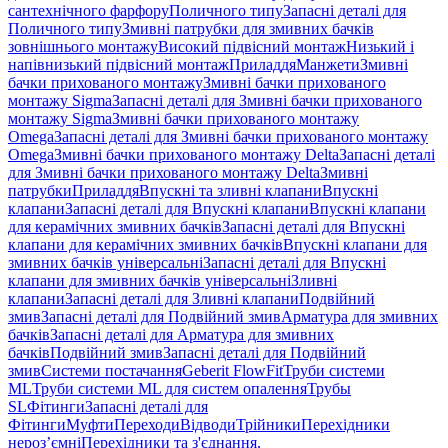
сантехнічного фарфору
Поличного типу
Запасні деталі для
Поличного типу
Змивні патрубки для змивних бачків
зовнішнього монтажу
Високий підвісний монтаж
Низький і
напівнизький підвісний монтаж
Приладдя
Манжети
Змивні
бачки прихованого монтажу
Змивні бачки прихованого
монтажу Sigma
Запасні деталі для Змивні бачки прихованого
монтажу Sigma
Змивні бачки прихованого монтажу
Omega
Запасні деталі для Змивні бачки прихованого монтажу
Omega
Змивні бачки прихованого монтажу Delta
Запасні деталі
для Змивні бачки прихованого монтажу Delta
Змивні
патрубки
Приладдя
Впускні та зливні клапани
Впускні
клапани
Запасні деталі для Впускні клапани
Впускні клапани
для керамічних змивних бачків
Запасні деталі для Впускні
клапани для керамічних змивних бачків
Впускні клапани для
змивних бачків універсальні
Запасні деталі для Впускні
клапани для змивних бачків універсальні
Зливні
клапани
Запасні деталі для Зливні клапани
Подвійний
змив
Запасні деталі для Подвійний змив
Арматура для змивних
бачкiв
Запасні деталі для Арматура для змивних
бачкiв
Подвійний змив
Запасні деталі для Подвійний
змив
Системи постачання
Geberit FlowFit
Труби системи
ML
Труби системи ML для систем опалення
Трубы
SL
Фітинги
Запасні деталі для
Фітинги
Муфти
Переходи
Відводи
Трійники
Перехідники
нероз’ємні
Перехідники та з'єднання,