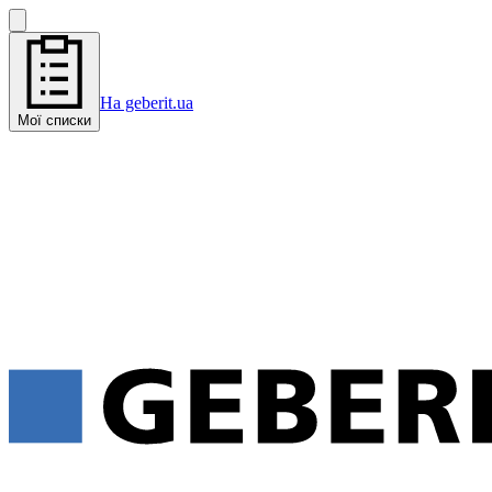
На geberit.ua
Мої списки