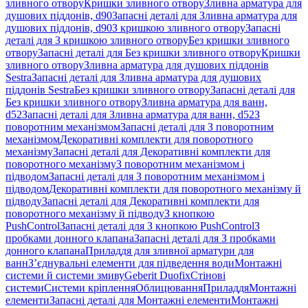
зливного отвору
Кришки зливного отвору
Зливна арматура для
душових піддонів, d90
Запасні деталі для Зливна арматура для
душових піддонів, d90
З кришкою зливного отвору
Запасні
деталі для З кришкою зливного отвору
Без кришки зливного
отвору
Запасні деталі для Без кришки зливного отвору
Кришки
зливного отвору
Зливна арматура для душових піддонів
Sestra
Запасні деталі для Зливна арматура для душових
піддонів Sestra
Без кришки зливного отвору
Запасні деталі для
Без кришки зливного отвору
Зливна арматура для ванн,
d52
Запасні деталі для Зливна арматура для ванн, d52
З
поворотним механізмом
Запасні деталі для З поворотним
механізмом
Декоративні комплекти для поворотного
механізму
Запасні деталі для Декоративні комплекти для
поворотного механізму
З поворотним механізмом і
підводом
Запасні деталі для З поворотним механізмом і
підводом
Декоративні комплекти для поворотного механізму й
підводу
Запасні деталі для Декоративні комплекти для
поворотного механізму й підводу
З кнопкою
PushControl
Запасні деталі для З кнопкою PushControl
З
пробками донного клапана
Запасні деталі для З пробками
донного клапана
Приладдя для зливної арматури для
ванн
З’єднувальні елементи для підведення води
Монтажні
системи й системи змиву
Geberit Duofix
Стінові
системи
Системи кріплення
Облицювання
Приладдя
Монтажні
елементи
Запасні деталі для Монтажні елементи
Монтажні