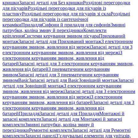
кришки
Запасні деталі для Без кришки
Розділові перегородки
для пісуарів
Роздільні перегородки для пісуарів із
пластику
Роздільні перегородки для пісуарів зі скла
Роздільні
перегородки для пісуарів із сантехнічної
кераміки
Приладдя
Сифони й приладдя для сифонів
Змивні
патрубки, коліна змиву й перехідники
Комплекти
кріплення
Системи керування змивом пісуара
Прихований
монтаж
Запасні деталі для Прихований монтаж
З електронним
керуванням змивом, живлення від мережі
Запасні деталі для З
електронним керуванням змивом, живлення від мережі
З
електронним керуванням змивом, живлення від
батарей
Запасні деталі для З електронним керуванням змивом,
живлення від батарей
З пневматичним керуванням
змивом
Запасні деталі для З пневматичним керуванням
змивом
Basic
Запасні деталі для Basic
Зовнішній монтаж
Запасні
деталі для Зовнішній монтаж
З електронним керуванням
змивом, живлення від мережі
Запасні деталі для З електронним
керуванням змивом, живлення від мережі
З електронним
керуванням змивом, живлення від батарей
Запасні деталі для З
електронним керуванням змивом, живлення від
батарей
Приладдя
Запасні деталі для Приладдя
Монтажні й
запасні комплекти
Запасні деталі для Монтажні й запасні
комплекти
Змивні патрубки, коліна змиву й
перехідники
Ремонтні комплекти
Запасні деталі для Ремонтні
комплекти
Захисні панелі
З’єднувальні елементи для унітазів,