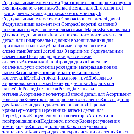
з'єднувальними елементами
Для запірних і розподільчих вузлів
для прихованого монтажу
Запасні деталі для Для запірних і
розподільчих вузлів для прихованого монтажу
Зі
з'єднувальними елементами Compact
Запасні деталі для Зі
з'єднувальними елементами Compact
Зворотні клапани
З
пресовими з'єднувальними елементами Mapress
Вимірювальні
ділянки водолічильників для прихованого монтажу
Запасні
деталі для Вимірювальні ділянки водолічильників для
прихованого монтажу
З нарізними з'єднувальними
елементами
Запасні деталі для З нарізними з'єднувальними
елементами
Повітровідвідники для системи
опалення
Автоматичні повітровідвідники
Панельне
опалення
Труби системи
Прокладний матеріал
Шиповані
панелі
Захисна звукоізоляційна стрічка по краях
конструкції
Клейкі стрічки
Фіксатори труб
Добавки до
вирівнювальної стяжки
Температурні шви
Опори колін
патрубків
Розподільчі шафи
Розподільчі шафи
металеві
Асортимент колекторів
Запасні деталі для Асортимент
колекторів
Колектори для підлогового опалення
Запасні деталі
для Колектори для підлогового опалення
Шаровые
краны
Термометри
Перехідники
Запасні деталі для
Перехідники
Кінцеві елементи колекторів
Автоматичні
повітровідвідники
Поділювачі потоку
Блоки регулювання
температури
Запасні деталі для Блоки регулювання
температури
Колектори для контурів системи опалення
Запасні