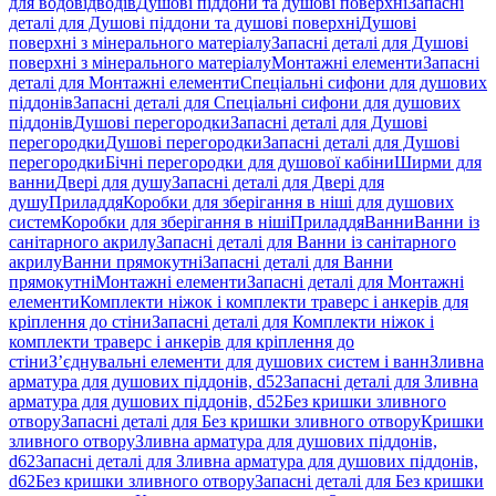
для водовідводів
Душові піддони та душові поверхні
Запасні
деталі для Душові піддони та душові поверхні
Душові
поверхні з мінерального матеріалу
Запасні деталі для Душові
поверхні з мінерального матеріалу
Монтажні елементи
Запасні
деталі для Монтажні елементи
Спеціальні сифони для душових
піддонів
Запасні деталі для Спеціальні сифони для душових
піддонів
Душові перегородки
Запасні деталі для Душові
перегородки
Душові перегородки
Запасні деталі для Душові
перегородки
Бічні перегородки для душової кабіни
Ширми для
ванни
Двері для душу
Запасні деталі для Двері для
душу
Приладдя
Коробки для зберігання в ніші для душових
систем
Коробки для зберігання в ніші
Приладдя
Ванни
Ванни із
санітарного акрилу
Запасні деталі для Ванни із санітарного
акрилу
Ванни прямокутні
Запасні деталі для Ванни
прямокутні
Монтажні елементи
Запасні деталі для Монтажні
елементи
Комплекти ніжок і комплекти траверс і анкерів для
кріплення до стіни
Запасні деталі для Комплекти ніжок і
комплекти траверс і анкерів для кріплення до
стіни
З’єднувальні елементи для душових систем і ванн
Зливна
арматура для душових піддонів, d52
Запасні деталі для Зливна
арматура для душових піддонів, d52
Без кришки зливного
отвору
Запасні деталі для Без кришки зливного отвору
Кришки
зливного отвору
Зливна арматура для душових піддонів,
d62
Запасні деталі для Зливна арматура для душових піддонів,
d62
Без кришки зливного отвору
Запасні деталі для Без кришки