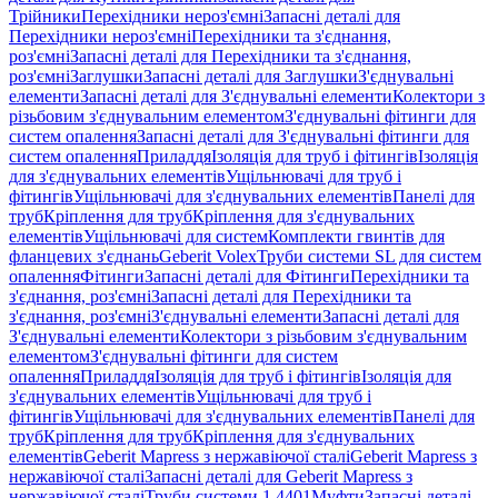
Трійники
Перехідники нероз'ємні
Запасні деталі для
Перехідники нероз'ємні
Перехідники та з'єднання,
роз'ємні
Запасні деталі для Перехідники та з'єднання,
роз'ємні
Заглушки
Запасні деталі для Заглушки
З'єднувальні
елементи
Запасні деталі для З'єднувальні елементи
Колектори з
різьбовим з'єднувальним елементом
З'єднувальні фітинги для
систем опалення
Запасні деталі для З'єднувальні фітинги для
систем опалення
Приладдя
Ізоляція для труб і фітингів
Ізоляція
для з'єднувальних елементів
Ущільнювачі для труб і
фітингів
Ущільнювачі для з'єднувальних елементів
Панелі для
труб
Кріплення для труб
Кріплення для з'єднувальних
елементів
Ущільнювачі для систем
Комплекти гвинтів для
фланцевих з'єднань
Geberit Volex
Труби системи SL для систем
опалення
Фітинги
Запасні деталі для Фітинги
Перехідники та
з'єднання, роз'ємні
Запасні деталі для Перехідники та
з'єднання, роз'ємні
З'єднувальні елементи
Запасні деталі для
З'єднувальні елементи
Колектори з різьбовим з'єднувальним
елементом
З'єднувальні фітинги для систем
опалення
Приладдя
Ізоляція для труб і фітингів
Ізоляція для
з'єднувальних елементів
Ущільнювачі для труб і
фітингів
Ущільнювачі для з'єднувальних елементів
Панелі для
труб
Кріплення для труб
Кріплення для з'єднувальних
елементів
Geberit Mapress з нержавіючої сталі
Geberit Mapress з
нержавіючої сталі
Запасні деталі для Geberit Mapress з
нержавіючої сталі
Труби системи 1.4401
Муфти
Запасні деталі