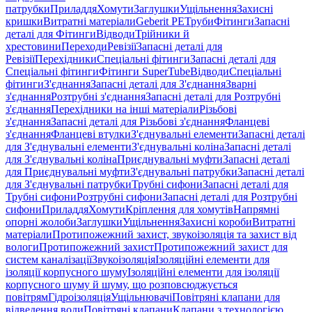
патрубки
Приладдя
Хомути
Заглушки
Ущільнення
Захисні
кришки
Витратні матеріали
Geberit PE
Труби
Фітинги
Запасні
деталі для Фітинги
Відводи
Трійники й
хрестовини
Переходи
Ревізії
Запасні деталі для
Ревізії
Перехідники
Спеціальні фітинги
Запасні деталі для
Спеціальні фітинги
Фітинги SuperTube
Відводи
Спеціальні
фітинги
З'єднання
Запасні деталі для З'єднання
Зварні
з'єднання
Розтрубні з'єднання
Запасні деталі для Розтрубні
з'єднання
Перехідники на інші матеріали
Різьбові
з'єднання
Запасні деталі для Різьбові з'єднання
Фланцеві
з'єднання
Фланцеві втулки
З'єднувальні елементи
Запасні деталі
для З'єднувальні елементи
З'єднувальні коліна
Запасні деталі
для З'єднувальні коліна
Приєднувальні муфти
Запасні деталі
для Приєднувальні муфти
З'єднувальні патрубки
Запасні деталі
для З'єднувальні патрубки
Трубні сифони
Запасні деталі для
Трубні сифони
Розтрубні сифони
Запасні деталі для Розтрубні
сифони
Приладдя
Хомути
Кріплення для хомутів
Напрямні
опорні жолоби
Заглушки
Ущільнення
Захисні короби
Витратні
матеріали
Протипожежний захист, звукоізоляція та захист від
вологи
Протипожежний захист
Протипожежний захист для
систем каналізації
Звукоізоляція
Ізоляційні елементи для
ізоляції корпусного шуму
Ізоляційні елементи для ізоляції
корпусного шуму й шуму, що розповсюджується
повітрям
Гідроізоляція
Ущільнювачі
Повітряні клапани для
відведення води
Повітряні клапани
Клапани з технологією