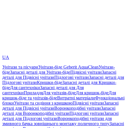
UA
Унітази та пісуари
Унітази-біде Geberit AquaClean
Унітази-
біде
Запасні деталі для Унітази-біде
Підвісні унітази
Запасні
деталі для Підвісні унітази
Підлогові унітази
Запасні деталі для
Підлогові унітази
Кришки-біде
Запасні деталі для Кришки-
біде
Для сантехніки
Запасні деталі для Для
сантехніки
Приладдя
Для унітазів-біде
Для кришок-біде
Для
кришок-біде та унітазів-біде
Витратні матеріали
Функціональні
блоки
Унітази та сидіння з кришкою
Підвісні унітази
Запасні
деталі для Підвісні унітази
Воронкоподібні унітази
Запасні
деталі для Воронкоподібні унітази
Підлогові унітази
Запасні
деталі для Підлогові унітази
Воронкоподібні унітази для
змивного бачка зовнішнього монтажу поличного типу
Запасні