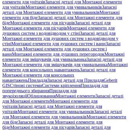
елементи для унітазів
Запасні деталі для Монтажні елементи
для унітазів
Монтажні елементи для умивальників
Запасні
деталі для Монтажні елементи для умивальників
Монтажні
елементи для біде
Запасні деталі для Монтажні елементи для
біде
Монтажні елементи для пісуарів
Запасні деталі для
Монтажні елементи для пісуарів
Монтажні елементи для
душових систем з водовідводом у стіні
Запасні деталі для
Монтажні елементи для душових систем з водовідводом у
стіні
Монтажні елементи для душових систем і ванн
Запасні
деталі для Монтажні елементи для душових систем і
ванн
Монтажні елементи для душових перегородок
Монтажні
елементи для змішувачів для умивальника
Запасні деталі для
Монтажні елементи для змішувачів для умивальника
Монтажні
елементи для консольних навантажень
Запасні деталі для
Монтажні елементи для консольних
навантажень
Приладдя
Запасні деталі для Приладдя
Geberit
GIS
Стінові системи
Системи кріплення
Приладдя для
попереднього збирання
Приладдя для
звукоізоляції
Облицювання
Монтажні елементи
Запасні деталі
для Монтажні елементи
Монтажні елементи для
унітазів
Запасні деталі для Монтажні елементи для
унітазів
Монтажні елементи для умивальників
Запасні деталі
для Монтажні елементи для умивальників
Монтажні елементи
для біде
Запасні деталі для Монтажні елементи для
біде
Монтажні елементи для пісуарів
Запасні деталі для