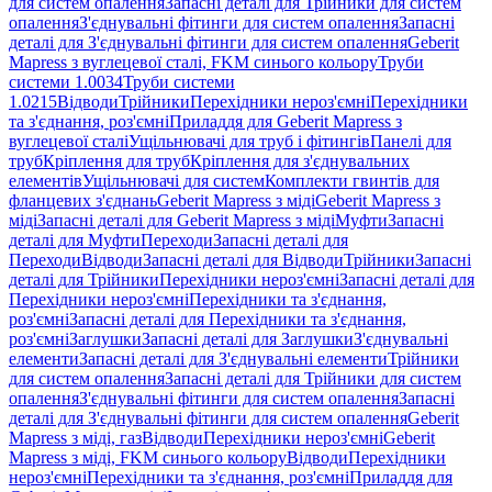
для систем опалення
Запасні деталі для Трійники для систем
опалення
З'єднувальні фітинги для систем опалення
Запасні
деталі для З'єднувальні фітинги для систем опалення
Geberit
Mapress з вуглецевої сталі, FKM синього кольору
Труби
системи 1.0034
Труби системи
1.0215
Відводи
Трійники
Перехідники нероз'ємні
Перехідники
та з'єднання, роз'ємні
Приладдя для Geberit Mapress з
вуглецевої сталі
Ущільнювачі для труб і фітингів
Панелі для
труб
Кріплення для труб
Кріплення для з'єднувальних
елементів
Ущільнювачі для систем
Комплекти гвинтів для
фланцевих з'єднань
Geberit Mapress з міді
Geberit Mapress з
міді
Запасні деталі для Geberit Mapress з міді
Муфти
Запасні
деталі для Муфти
Переходи
Запасні деталі для
Переходи
Відводи
Запасні деталі для Відводи
Трійники
Запасні
деталі для Трійники
Перехідники нероз'ємні
Запасні деталі для
Перехідники нероз'ємні
Перехідники та з'єднання,
роз'ємні
Запасні деталі для Перехідники та з'єднання,
роз'ємні
Заглушки
Запасні деталі для Заглушки
З'єднувальні
елементи
Запасні деталі для З'єднувальні елементи
Трійники
для систем опалення
Запасні деталі для Трійники для систем
опалення
З'єднувальні фітинги для систем опалення
Запасні
деталі для З'єднувальні фітинги для систем опалення
Geberit
Mapress з міді, газ
Відводи
Перехідники нероз'ємні
Geberit
Mapress з міді, FKM синього кольору
Відводи
Перехідники
нероз'ємні
Перехідники та з'єднання, роз'ємні
Приладдя для