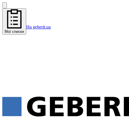
На geberit.ua
Мої списки