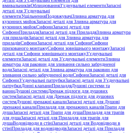
деталі для З’єднувальні елементи для
вмивальників
Облицювання
З’єднувальні елементи
Запасні
деталі для З’єднувальні
елементи
Ущільнення
Подовжувачі
Зливна арматура для
кухонних мийок
Запасні деталі для Зливна арматура для
кухонних мийок
Сифони
Запасні деталі для
Сифони
Приладдя
Запасні деталі для Приладдя
Зливна арматура
для приладів
Запасні деталі для Зливна арматура для
приладів
Сифони
Запасні деталі для Сифони
Сифони
прихованого монтажу
Сифони зовнішнього монтажу
Запасні
деталі для Сифони зовнішнього монтажу
З’єднувальні
елементи
Запасні деталі для З’єднувальні елементи
Зливна
арматура для раковин для зливання сильно забрудненої
води
Запасні деталі для Зливна арматура для раковин для
зливання сильно забрудненої води
Сифони
Запасні деталі для
Сифони
З’єднувальні патрубки
Запасні деталі для З’єднувальні
патрубки
Донні клапани
Приладдя
Душові системи та
ванни
Душові системи
Дренаж підлоги для душових
систем
Запасні деталі для Дренаж підлоги для душових
систем
Душові дренажні канали
Запасні деталі для Душові
дренажні канали
Приладдя для дренажних каналів
Трапи для
душа
Запасні деталі для Трапи для душа
Приладдя для трапів
для душа
Запасні деталі для Приладдя для трапів для
душа
Водовідводи в стіні
Запасні деталі для Водовідводи в
стіні
Приладдя для водовідводів
Запасні деталі для Приладдя