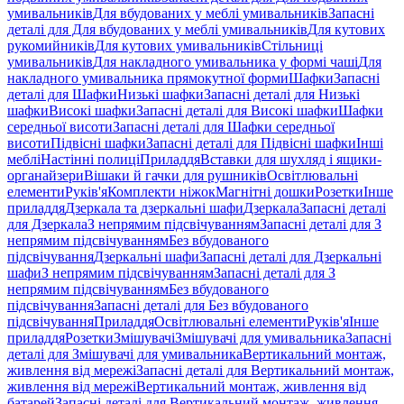
умивальників
Для вбудованих у меблі умивальників
Запасні
деталі для Для вбудованих у меблі умивальників
Для кутових
рукомийників
Для кутових умивальників
Стільниці
умивальників
Для накладного умивальника у формі чаші
Для
накладного умивальника прямокутної форми
Шафки
Запасні
деталі для Шафки
Низькі шафки
Запасні деталі для Низькі
шафки
Високі шафки
Запасні деталі для Високі шафки
Шафки
середньої висоти
Запасні деталі для Шафки середньої
висоти
Підвісні шафки
Запасні деталі для Підвісні шафки
Інші
меблі
Настінні полиці
Приладдя
Вставки для шухляд і ящики-
органайзери
Вішаки й гачки для рушників
Освітлювальні
елементи
Руків'я
Комплекти ніжок
Магнітні дошки
Розетки
Інше
приладдя
Дзеркала та дзеркальні шафи
Дзеркала
Запасні деталі
для Дзеркала
З непрямим підсвічуванням
Запасні деталі для З
непрямим підсвічуванням
Без вбудованого
підсвічування
Дзеркальні шафи
Запасні деталі для Дзеркальні
шафи
З непрямим підсвічуванням
Запасні деталі для З
непрямим підсвічуванням
Без вбудованого
підсвічування
Запасні деталі для Без вбудованого
підсвічування
Приладдя
Освітлювальні елементи
Руків'я
Інше
приладдя
Розетки
Змішувачі
Змішувачі для умивальника
Запасні
деталі для Змішувачі для умивальника
Вертикальний монтаж,
живлення від мережі
Запасні деталі для Вертикальний монтаж,
живлення від мережі
Вертикальний монтаж, живлення від
батарей
Запасні деталі для Вертикальний монтаж, живлення