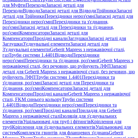
для Муфти
Переходи
Запасні деталі для
Переходи
Відводи
Запасні деталі для Відводи
Трійники
Запасні
деталі для Трійники
Перехідники нероз'ємні
Запасні деталі для
Перехідники нероз'ємні
Перехідники та з'єднання,
роз'ємні
Запасні деталі для Перехідники та з'єднання,
роз'ємні
Компенсатори
Запасні деталі для
Компенсатори
Прохідні канали
Заглушки
Запасні деталі для
Заглушки
З'єднувальні елементи
Запасні деталі для
З'єднувальні елементи
Geberit Mapress з нержавіючої сталі,
газ
Труби системи 1.4401
Відводи
Перехідники
нероз'ємні
Перехідники та з'єднання, роз'ємні
Geberit Mapress з
нержавіючої сталі, без речовин, що руйнують ЛФП
Запасні
деталі для Geberit Mapress з нержавіючої сталі, без речовин, що
руйнують ЛФП
Труби системи 1.4401
Перехідники та
з'єднання, роз'ємні
Запасні деталі для Перехідники та
з'єднання, роз'ємні
Компенсатори
Запасні деталі для
Компенсатори
Прохідні канали
Geberit Mapress з нержавіючої
сталі, FKM синього кольору
Труби системи
1.4401
Відводи
Перехідники нероз'ємні
Перехідники та
з'єднання, роз'ємні
Прохідні канали
Приладдя для Geberit
Mapress з нержавіючої сталі
Ізоляція для з'єднувальних
елементів
Ущільнювачі для труб і фітингів
Кріплення для
труб
Кріплення для з'єднувальних елементів
Ущільнювачі для
систем
Комплекти гвинтів для фланцевих з'єднань
Geberit