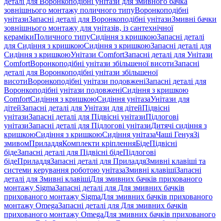
деталі для Воронкоподібні унітази для змивного бачка
зовнішнього монтажу поличного типу
Воронкоподібні
унітази
Запасні деталі для Воронкоподібні унітази
Змивні бачки
зовнішнього монтажу для унітазів, із сантехнічної
кераміки
Поличного типу
Сидіння з кришкою
Запасні деталі
для Сидіння з кришкою
Сидіння з кришкою
Запасні деталі для
Сидіння з кришкою
Унітази Comfort
Запасні деталі для Унітази
Comfort
Воронкоподібні унітази збільшеної висоти
Запасні
деталі для Воронкоподібні унітази збільшеної
висоти
Воронкоподібні унітази подовжені
Запасні деталі для
Воронкоподібні унітази подовжені
Сидіння з кришкою
Comfort
Сидіння з кришкою
Сидіння унітаза
Унітази для
дітей
Запасні деталі для Унітази для дітей
Підвісні
унітази
Запасні деталі для Підвісні унітази
Підлогові
унітази
Запасні деталі для Підлогові унітази
Дитячі сидіння з
кришкою
Сидіння з кришкою
Сидіння унітаза
Чаші Генуя
Зі
змивом
Приладдя
Комплекти кріплення
Біде
Підвісні
біде
Запасні деталі для Підвісні біде
Підлогові
біде
Приладдя
Запасні деталі для Приладдя
Змивні клавіші та
системи керування роботою унітаза
Змивні клавіші
Запасні
деталі для Змивні клавіші
Для змивних бачків прихованого
монтажу Sigma
Запасні деталі для Для змивних бачків
прихованого монтажу Sigma
Для змивних бачків прихованого
монтажу Omega
Запасні деталі для Для змивних бачків
прихованого монтажу Omega
Для змивних бачків прихованого