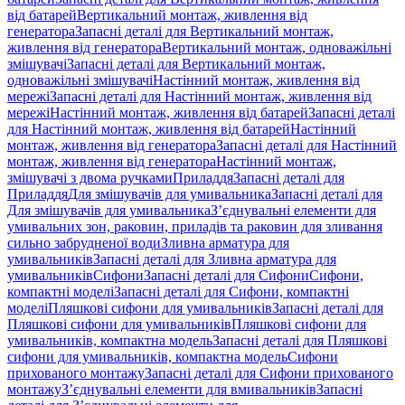
від батарей
Вертикальний монтаж, живлення від
генератора
Запасні деталі для Вертикальний монтаж,
живлення від генератора
Вертикальний монтаж, одноважільні
змішувачі
Запасні деталі для Вертикальний монтаж,
одноважільні змішувачі
Настінний монтаж, живлення від
мережі
Запасні деталі для Настінний монтаж, живлення від
мережі
Настінний монтаж, живлення від батарей
Запасні деталі
для Настінний монтаж, живлення від батарей
Настінний
монтаж, живлення від генератора
Запасні деталі для Настінний
монтаж, живлення від генератора
Настінний монтаж,
змішувачі з двома ручками
Приладдя
Запасні деталі для
Приладдя
Для змішувачів для умивальника
Запасні деталі для
Для змішувачів для умивальника
З’єднувальні елементи для
умивальних зон, раковин, приладів та раковин для зливання
сильно забрудненої води
Зливна арматура для
умивальників
Запасні деталі для Зливна арматура для
умивальників
Сифони
Запасні деталі для Сифони
Сифони,
компактні моделі
Запасні деталі для Сифони, компактні
моделі
Пляшкові сифони для умивальників
Запасні деталі для
Пляшкові сифони для умивальників
Пляшкові сифони для
умивальників, компактна модель
Запасні деталі для Пляшкові
сифони для умивальників, компактна модель
Сифони
прихованого монтажу
Запасні деталі для Сифони прихованого
монтажу
З’єднувальні елементи для вмивальників
Запасні