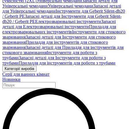
сумісністю [2XL]
Універсальні чемодани
Запасні деталі для
Універсальні чемодани
Універсальні чемодани
Запасні деталі
для Універсальні чемодани
Інструменти для Geberit Silent-db20
/ Geberit PE
Запасні деталі для Інструменти для Geberit Silent-
db20 / Geberit PE
Електрозварювальні інструменти
Запасні
деталі для Електрозварювальні інструменти
Приладдя для
електрозварювальних інструментів
Інструменти для стикового
зварювання
Запасні деталі для Інструменти для стикового
зварювання
Приладдя для інструментів для стикового
зварювання
Запасні деталі для Приладдя для інструментів для
стикового зварювання
Інструменти для роботи з
трубами
Запасні деталі для Інструменти для роботи з
трубами
Приладдя для інструментів для роботи з трубами
Категорії виробів
Серії для ванних кімнат
Новинки