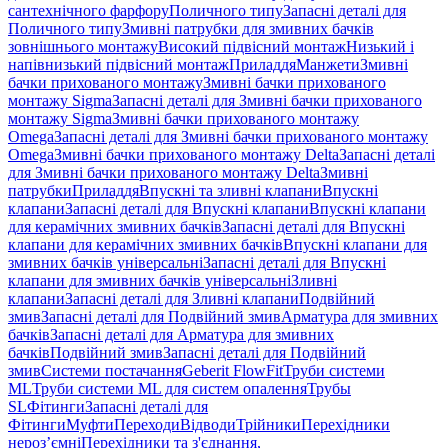
сантехнічного фарфору
Поличного типу
Запасні деталі для
Поличного типу
Змивні патрубки для змивних бачків
зовнішнього монтажу
Високий підвісний монтаж
Низький і
напівнизький підвісний монтаж
Приладдя
Манжети
Змивні
бачки прихованого монтажу
Змивні бачки прихованого
монтажу Sigma
Запасні деталі для Змивні бачки прихованого
монтажу Sigma
Змивні бачки прихованого монтажу
Omega
Запасні деталі для Змивні бачки прихованого монтажу
Omega
Змивні бачки прихованого монтажу Delta
Запасні деталі
для Змивні бачки прихованого монтажу Delta
Змивні
патрубки
Приладдя
Впускні та зливні клапани
Впускні
клапани
Запасні деталі для Впускні клапани
Впускні клапани
для керамічних змивних бачків
Запасні деталі для Впускні
клапани для керамічних змивних бачків
Впускні клапани для
змивних бачків універсальні
Запасні деталі для Впускні
клапани для змивних бачків універсальні
Зливні
клапани
Запасні деталі для Зливні клапани
Подвійний
змив
Запасні деталі для Подвійний змив
Арматура для змивних
бачкiв
Запасні деталі для Арматура для змивних
бачкiв
Подвійний змив
Запасні деталі для Подвійний
змив
Системи постачання
Geberit FlowFit
Труби системи
ML
Труби системи ML для систем опалення
Трубы
SL
Фітинги
Запасні деталі для
Фітинги
Муфти
Переходи
Відводи
Трійники
Перехідники
нероз’ємні
Перехідники та з'єднання,