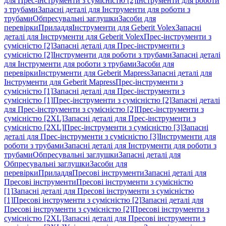
для Прес-інструменти з сумісністю [2]
Інструменти для роботи
з трубами
Запасні деталі для Інструменти для роботи з
трубами
Обпресувальні заглушки
Засоби для
перевірки
Приладдя
Інструменти для Geberit Volex
Запасні
деталі для Інструменти для Geberit Volex
Прес-інструменти з
сумісністю [2]
Запасні деталі для Прес-інструменти з
сумісністю [2]
Інструменти для роботи з трубами
Запасні деталі
для Інструменти для роботи з трубами
Засоби для
перевірки
Інструменти для Geberit Mapress
Запасні деталі для
Інструменти для Geberit Mapress
Прес-інструменти з
сумісністю [1]
Запасні деталі для Прес-інструменти з
сумісністю [1]
Прес-інструменти з сумісністю [2]
Запасні деталі
для Прес-інструменти з сумісністю [2]
Прес-інструменти з
сумісністю [2XL]
Запасні деталі для Прес-інструменти з
сумісністю [2XL]
Прес-інструменти з сумісністю [3]
Запасні
деталі для Прес-інструменти з сумісністю [3]
Інструменти для
роботи з трубами
Запасні деталі для Інструменти для роботи з
трубами
Обпресувальні заглушки
Запасні деталі для
Обпресувальні заглушки
Засоби для
перевірки
Приладдя
Пресові інструменти
Запасні деталі для
Пресові інструменти
Пресові інструменти з сумісністю
[1]
Запасні деталі для Пресові інструменти з сумісністю
[1]
Пресові інструменти з сумісністю [2]
Запасні деталі для
Пресові інструменти з сумісністю [2]
Пресові інструменти з
сумісністю [2XL]
Запасні деталі для Пресові інструменти з