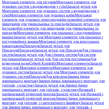
Монтажні елементи для пісуарів
Монтажні елементи для
душових систем з водовідводом у стіні
Запасні деталі для
Монтажні елементи для душових систем з водовідводом у
стіні
Монтажні елементи для душових кабін
Монтажні
елементи для душових перегородок
Інсталяційні елементи для
змішувачів для умивальника та приладів
Запасні деталі для
Інсталяційні елементи для змішувачів для умивальника та
приладів
Монтажні елементи для пральних і посудомийних
машин
Запасні деталі для Монтажні елементи для пральних і
посудомийних машин
Монтажні елементи для консольних
навантажень
Приладдя
Запасні деталі для
Приладдя
Приладдя
Запасні деталі для Приладдя
Для стінних
систем
Запасні деталі для Для стінних систем
Для систем
постачання
Запасні деталі для Для систем постачання
Для
відведення води
Geberit Kombifix
Монтажні елементи
Запасні
деталі для Монтажні елементи
Монтажні елементи для
душових систем
Запасні деталі для Монтажні елементи для
душових систем
Приладдя
Для кріплень
Змивні бачки
зовнішнього монтажу
Змивні бачки зовнішнього монтажу для
унітазів, з пластику
Запасні деталі для Змивні бачки
зовнішнього монтажу для унітазів, з пластику
Низький і
напівнизький підвісний монтаж
Запасні деталі для Низький і
напівнизький підвісний монтаж
Змивні бачки зовнішнього
монтажу для унітазів, з сантехнічного фарфору
Запасні деталі
для Змивні бачки зовнішнього монтажу для унітазів, з