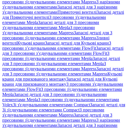
пресовими з'єднувальними елементами Mapress
З нарізними
з'єднувальними елементами
Запасні деталі для З нарізними
з'єднувальними елементами
Прямоточні вентилі
Запасні деталі
для Прямоточні вентилі
З пресовими з'єднувальними
елементами Mepla
Запасні деталі для З пресовими
з'єднувальними елементами Mepla
З пресовими
з'єднувальними елементами Mapress
Запасні деталі для З
пресовими з'єднувальними елементами Mapress
Зливні
вентилі
Кульові крани
Запасні деталі для Кульові крани
З
пресовими з’єднувальними елементами FlowFit
Запасні деталі
для З пресовими з’єднувальними елементами FlowFit
З
пресовими з'єднувальними елементами Mepla
Запасні деталі
для З пресовими з'єднувальними елементами Mepla
З
пресовими з'єднувальними елементами Mapress
Запасні деталі
для З пресовими з'єднувальними елементами Mapress
Кульові
крани для прихованого монтажу
Запасні деталі для Кульові
крани для прихованого монтажу
З пресовими з'єднувальними
елементами FlowFit
З пресовими з'єднувальними елементами
Mepla
Запасні деталі для З пресовими з'єднувальними
елементами Mepla
З пресовими з'єднувальними елементами
Volex
Зі з'єднувальними елементами Compact
Запасні деталі для
Зі з'єднувальними елементами Compact
З пресовими
з'єднувальними елементами Mapress
Запасні деталі для З
пресовими з'єднувальними елементами Mapress
З нарізними
з'єднувальними елементами
Запасні деталі для З нарізними