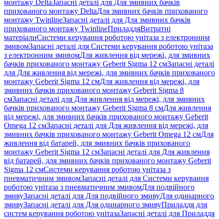
монтажу Delta
Запасні деталі для Для змивних бачків
прихованого монтажу Delta
Для змивних бачків прихованого
монтажу Twinline
Запасні деталі для Для змивних бачків
прихованого монтажу Twinline
Приладдя
Витратні
матеріали
Системи керування роботою унітаза з електронним
змивом
Запасні деталі для Системи керування роботою унітаза
з електронним змивом
Для живлення від мережі, для змивних
бачків прихованого монтажу Geberit Sigma 12 см
Запасні деталі
для Для живлення від мережі, для змивних бачків прихованого
монтажу Geberit Sigma 12 см
Для живлення від мережі, для
змивних бачків прихованого монтажу Geberit Sigma 8
см
Запасні деталі для Для живлення від мережі, для змивних
бачків прихованого монтажу Geberit Sigma 8 см
Для живлення
від мережі, для змивних бачків прихованого монтажу Geberit
Omega 12 см
Запасні деталі для Для живлення від мережі, для
змивних бачків прихованого монтажу Geberit Omega 12 см
Для
живлення від батарей, для змивних бачків прихованого
монтажу Geberit Sigma 12 см
Запасні деталі для Для живлення
від батарей, для змивних бачків прихованого монтажу Geberit
Sigma 12 см
Системи керування роботою унітаза з
пневматичним змивом
Запасні деталі для Системи керування
роботою унітаза з пневматичним змивом
Для подвійного
змиву
Запасні деталі для Для подвійного змиву
Для одинарного
змиву
Запасні деталі для Для одинарного змиву
Приладдя для
систем керування роботою унітаза
Запасні деталі для Приладдя