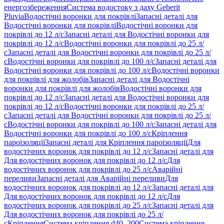
енергозбереження
Система водостоку з даху Geberit
Pluvia
Водостічні воронки для покрівлі
Запасні деталі для
Водостічні воронки для покрівлі
Водостічні воронки для
покрівлі до 12 л/с
Запасні деталі для Водостічні воронки для
покрівлі до 12 л/с
Водостічні воронки для покрівлі до 25 л/
с
Запасні деталі для Водостічні воронки для покрівлі до 25 л/
с
Водостічні воронки для покрівлі до 100 л/с
Запасні деталі для
Водостічні воронки для покрівлі до 100 л/с
Водостічні воронки
для покрівлі для жолобів
Запасні деталі для Водостічні
воронки для покрівлі для жолобів
Водостічні воронки для
покрівлі до 12 л/с
Запасні деталі для Водостічні воронки для
покрівлі до 12 л/с
Водостічні воронки для покрівлі до 25 л/
с
Запасні деталі для Водостічні воронки для покрівлі до 25 л/
с
Водостічні воронки для покрівлі до 100 л/с
Запасні деталі для
Водостічні воронки для покрівлі до 100 л/с
Кріплення
пароізоляції
Запасні деталі для Кріплення пароізоляції
Для
водостічних воронок для покрівлі до 12 л/с
Запасні деталі для
Для водостічних воронок для покрівлі до 12 л/с
Для
водостічних воронок для покрівлі до 25 л/с
Аварійні
переливи
Запасні деталі для Аварійні переливи
Для
водостічних воронок для покрівлі до 12 л/с
Запасні деталі для
Для водостічних воронок для покрівлі до 12 л/с
Для
водостічних воронок для покрівлі до 25 л/с
Запасні деталі для
Для водостічних воронок для покрівлі до 25 л/
с
Кріплення
Система кріплення d40–200
Система кріплення