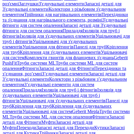
роз'ємні
Заглушки
З'єднувальні елементи
Запасні деталі для
З'єднувальні елементи
Колектори з різьбовим з'єднувальним
елементом
Трійники для нагрівальних елементів
Перехідники
та з'єднання для нагрівального елемента, розміні
З'єднувальні
фітинги для систем опалення
Запасні деталі для З'єднувальні
фітинги для систем опалення
Приладдя
Ізоляція для труб і
фітингів
Ізоляція для з'єднувальних елементів
Ущільнювачі для
труб і фітингів
Ущільнювачі для з'єднувальних
елементів
Ущільнення для фітингів
Панелі для труб
Кріплення
для труб
Кріплення для з'єднувальних елементів
Ущільнювачі
для систем
Комплекти гвинтів для фланцевих з'єднань
Geberit
PushFit
Труби системи ML
Труби системи ML для систем
опалення
Фітинги
Запасні деталі для Фітинги
Перехідники та
з’єднання, роз’ємні
З’єднувальні елементи
Запасні деталі для
З’єднувальні елементи
Колектори з різьбовим з’єднувальним
елементом
З’єднувальні елементи для систем
опалення
Приладдя
Ізоляція для труб і фітингів
Ізоляція для
з'єднувальних елементів
Ущільнювачі для труб і
фітингів
Ущільнювачі для з'єднувальних елементів
Панелі для
труб
Кріплення для труб
Кріплення для з'єднувальних
елементів
Ущільнювачі для систем
Geberit Mepla
Труби системи
ML
Труби системи ML для систем опалення
Фітинги
Запасні
деталі для Фітинги
Муфти
Запасні деталі для
Муфти
Переходи
Запасні деталі для Переходи
Кутики
Запасні
деталі для Кутики
Трійники
Запасні деталі для