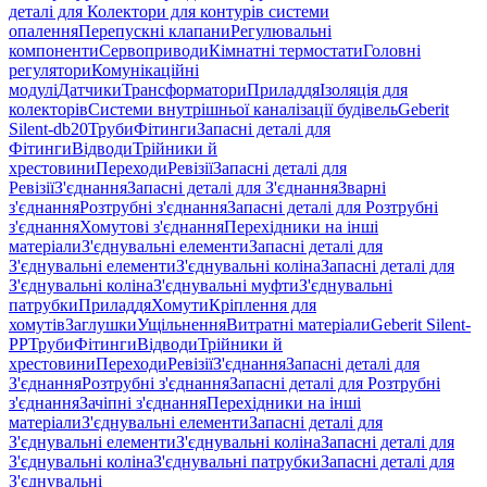
деталі для Колектори для контурів системи
опалення
Перепускні клапани
Регулювальні
компоненти
Сервоприводи
Кімнатні термостати
Головні
регулятори
Комунікаційні
модулі
Датчики
Трансформатори
Приладдя
Ізоляція для
колекторів
Системи внутрішньої каналізації будівель
Geberit
Silent-db20
Труби
Фітинги
Запасні деталі для
Фітинги
Відводи
Трійники й
хрестовини
Переходи
Ревізії
Запасні деталі для
Ревізії
З'єднання
Запасні деталі для З'єднання
Зварні
з'єднання
Розтрубні з'єднання
Запасні деталі для Розтрубні
з'єднання
Хомутові з'єднання
Перехідники на інші
матеріали
З'єднувальні елементи
Запасні деталі для
З'єднувальні елементи
З'єднувальні коліна
Запасні деталі для
З'єднувальні коліна
З'єднувальні муфти
З'єднувальні
патрубки
Приладдя
Хомути
Кріплення для
хомутів
Заглушки
Ущільнення
Витратні матеріали
Geberit Silent-
PP
Труби
Фітинги
Відводи
Трійники й
хрестовини
Переходи
Ревізії
З'єднання
Запасні деталі для
З'єднання
Розтрубні з'єднання
Запасні деталі для Розтрубні
з'єднання
Зачіпні з'єднання
Перехідники на інші
матеріали
З'єднувальні елементи
Запасні деталі для
З'єднувальні елементи
З'єднувальні коліна
Запасні деталі для
З'єднувальні коліна
З'єднувальні патрубки
Запасні деталі для
З'єднувальні