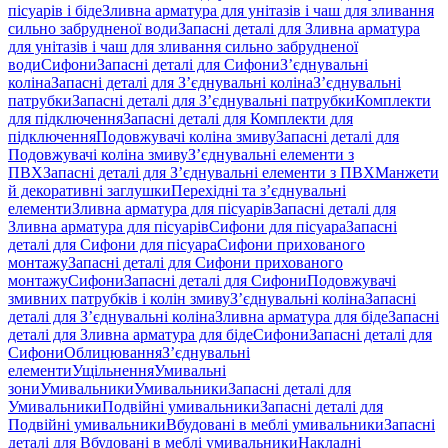
пісуарів і біде
Зливна арматура для унітазів і чаш для зливання
сильно забрудненої води
Запасні деталі для Зливна арматура
для унітазів і чаш для зливання сильно забрудненої
води
Сифони
Запасні деталі для Сифони
З’єднувальні
коліна
Запасні деталі для З’єднувальні коліна
З’єднувальні
патрубки
Запасні деталі для З’єднувальні патрубки
Комплекти
для підключення
Запасні деталі для Комплекти для
підключення
Подовжувачі коліна змиву
Запасні деталі для
Подовжувачі коліна змиву
З’єднувальні елементи з
ПВХ
Запасні деталі для З’єднувальні елементи з ПВХ
Манжети
й декоративні заглушки
Перехідні та з’єднувальні
елементи
Зливна арматура для пісуарів
Запасні деталі для
Зливна арматура для пісуарів
Сифони для пісуара
Запасні
деталі для Сифони для пісуара
Сифони прихованого
монтажу
Запасні деталі для Сифони прихованого
монтажу
Сифони
Запасні деталі для Сифони
Подовжувачі
змивних патрубків і колін змиву
З’єднувальні коліна
Запасні
деталі для З’єднувальні коліна
Зливна арматура для біде
Запасні
деталі для Зливна арматура для біде
Сифони
Запасні деталі для
Сифони
Облицювання
З’єднувальні
елементи
Ущільнення
Умивальні
зони
Умивальники
Умивальники
Запасні деталі для
Умивальники
Подвійні умивальники
Запасні деталі для
Подвійні умивальники
Вбудовані в меблі умивальники
Запасні
деталі для Вбудовані в меблі умивальники
Накладні