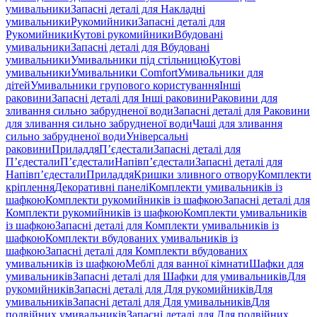
умивальники
Запасні деталі для Накладні
умивальники
Рукомийники
Запасні деталі для
Рукомийники
Кутові рукомийники
Вбудовані
умивальники
Запасні деталі для Вбудовані
умивальники
Умивальники під стільницю
Кутові
умивальники
Умивальники Comfort
Умивальники для
дітей
Умивальники групового користування
Інші
раковини
Запасні деталі для Інші раковини
Раковини для
зливання сильно забрудненої води
Запасні деталі для Раковини
для зливання сильно забрудненої води
Чаші для зливання
сильно забрудненої води
Універсальні
раковини
Приладдя
П’єдестали
Запасні деталі для
П’єдестали
П’єдестали
Напівп’єдестали
Запасні деталі для
Напівп’єдестали
Приладдя
Кришки зливного отвору
Комплекти
кріплення
Декоративні панелі
Комплекти умивальників із
шафкою
Комплекти рукомийників із шафкою
Запасні деталі для
Комплекти рукомийників із шафкою
Комплекти умивальників
із шафкою
Запасні деталі для Комплекти умивальників із
шафкою
Комплекти вбудованих умивальників із
шафкою
Запасні деталі для Комплекти вбудованих
умивальників із шафкою
Меблі для ванної кімнати
Шафки для
умивальників
Запасні деталі для Шафки для умивальників
Для
рукомийників
Запасні деталі для Для рукомийників
Для
умивальників
Запасні деталі для Для умивальників
Для
подвійних умивальників
Запасні деталі для Для подвійних