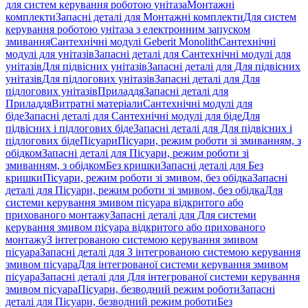
для систем керування роботою унітаза
Монтажні
комплекти
Запасні деталі для Монтажні комплекти
Для систем
керування роботою унітаза з електронним запуском
змивання
Сантехнічні модулі Geberit Monolith
Сантехнічні
модулі для унітазів
Запасні деталі для Сантехнічні модулі для
унітазів
Для підвісних унітазів
Запасні деталі для Для підвісних
унітазів
Для підлогових унітазів
Запасні деталі для Для
підлогових унітазів
Приладдя
Запасні деталі для
Приладдя
Витратні матеріали
Сантехнічні модулі для
біде
Запасні деталі для Сантехнічні модулі для біде
Для
підвісних і підлогових біде
Запасні деталі для Для підвісних і
підлогових біде
Пісуари
Пісуари, режим роботи зі змиванням, з
обідком
Запасні деталі для Пісуари, режим роботи зі
змиванням, з обідком
Без кришки
Запасні деталі для Без
кришки
Пісуари, режим роботи зі змивом, без обідка
Запасні
деталі для Пісуари, режим роботи зі змивом, без обідка
Для
системи керування змивом пісуара відкритого або
прихованого монтажу
Запасні деталі для Для системи
керування змивом пісуара відкритого або прихованого
монтажу
З інтегрованою системою керування змивом
пісуара
Запасні деталі для З інтегрованою системою керування
змивом пісуара
Для інтегрованої системи керування змивом
пісуара
Запасні деталі для Для інтегрованої системи керування
змивом пісуара
Пісуари, безводний режим роботи
Запасні
деталі для Пісуари, безводний режим роботи
Без