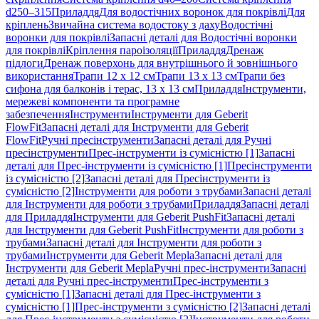
d250–315
Приладдя
Для водостічних воронок для покрівлі
Для
кріплень
Звичайна система водостоку з даху
Водостічні
воронки для покрівлі
Запасні деталі для Водостічні воронки
для покрівлі
Кріплення пароізоляції
Приладдя
Дренаж
підлоги
Дренаж поверхонь для внутрішнього й зовнішнього
використання
Трапи 12 x 12 см
Трапи 13 x 13 см
Трапи без
сифона для балконів і терас, 13 x 13 см
Приладдя
Інструменти,
мережеві компоненти та програмне
забезпечення
Інструменти
Інструменти для Geberit
FlowFit
Запасні деталі для Інструменти для Geberit
FlowFit
Ручні пресінструменти
Запасні деталі для Ручні
пресінструменти
Прес-інструменти із сумісністю [1]
Запасні
деталі для Прес-інструменти із сумісністю [1]
Пресінструменти
із сумісністю [2]
Запасні деталі для Пресінструменти із
сумісністю [2]
Інструменти для роботи з трубами
Запасні деталі
для Інструменти для роботи з трубами
Приладдя
Запасні деталі
для Приладдя
Інструменти для Geberit PushFit
Запасні деталі
для Інструменти для Geberit PushFit
Інструменти для роботи з
трубами
Запасні деталі для Інструменти для роботи з
трубами
Інструменти для Geberit Mepla
Запасні деталі для
Інструменти для Geberit Mepla
Ручні прес-інструменти
Запасні
деталі для Ручні прес-інструменти
Прес-інструменти з
сумісністю [1]
Запасні деталі для Прес-інструменти з
сумісністю [1]
Прес-інструменти з сумісністю [2]
Запасні деталі