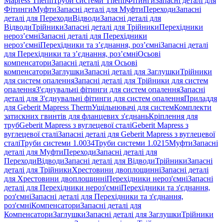
Mapress Therm
Труби системи Therm
Фітинги
Запасні деталі для
Фітинги
Муфти
Запасні деталі для Муфти
Переходи
Запасні
деталі для Переходи
Відводи
Запасні деталі для
Відводи
Трійники
Запасні деталі для Трійники
Перехідники
нероз’ємні
Запасні деталі для Перехідники
нероз’ємні
Перехідники та з’єднання, роз’ємні
Запасні деталі
для Перехідники та з’єднання, роз’ємні
Осьові
компенсатори
Запасні деталі для Осьові
компенсатори
Заглушки
Запасні деталі для Заглушки
Трійники
для систем опалення
Запасні деталі для Трійники для систем
опалення
З'єднувальні фітинги для систем опалення
Запасні
деталі для З'єднувальні фітинги для систем опалення
Приладдя
для Geberit Mapress Therm
Ущільнювачі для систем
Комплекти
затискних гвинтів для фланцевих з'єднань
Кріплення для
труб
Geberit Mapress з вуглецевої сталі
Geberit Mapress з
вуглецевої сталі
Запасні деталі для Geberit Mapress з вуглецевої
сталі
Труби системи 1.0034
Труби системи 1.0215
Муфти
Запасні
деталі для Муфти
Переходи
Запасні деталі для
Переходи
Відводи
Запасні деталі для Відводи
Трійники
Запасні
деталі для Трійники
Хрестовини двоплощинні
Запасні деталі
для Хрестовини двоплощинні
Перехідники нероз'ємні
Запасні
деталі для Перехідники нероз'ємні
Перехідники та з'єднання,
роз'ємні
Запасні деталі для Перехідники та з'єднання,
роз'ємні
Компенсатори
Запасні деталі для
Компенсатори
Заглушки
Запасні деталі для Заглушки
Трійники