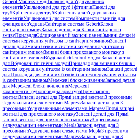
Geberit Mapress з міді
Ізоляція для з'єднувальних
елементів
Ущільнювачі для труб і фітингів
Панелі для
труб
Кріплення для труб
Кріплення для з'єднувальних
елементів
Ущільнювачі для систем
Комплекти гвинтів для
фланцевих з'єднань
Санітарна система Geberit
Блоки
санітарного змиву
Запасні деталі для Блоки санітарного
змиву
Приладдя
Облицювання й захисні панелі
Змивні бачки й
системи керування унітазом із санітарним змивом
Запасні
деталі для Змивні бачки й системи керування унітазом із
санітарним змивом
Змивні бачки прихованого монтажу з
санітарним змивом
Вбудовані гігієнічні модулі
Запасні деталі
для Вбудовані гігієнічні модулі
Приладдя для змивних бачків і
систем керування унітазом із санітарним змивом
Запасні деталі
для Приладдя для змивних бачків і систем керування унітазом
із санітарним змивом
Мережеві блоки живлення
Запасні деталі
для Мережеві блоки живлення
Мережеві
компоненти
Трубопровідна арматура
Прямі запірні
вентилі
Запасні деталі для Прямі запірні вентилі
З пресовими
з'єднувальними елементами Mapress
Запасні деталі для З
пресовими з'єднувальними елементами Mapress
Прямі запірні
вентилі для прихованого монтажу
Запасні деталі для Прямі
запірні вентилі для прихованого монтажу
З пресовими
з'єднувальними елементами Mepla
Запасні деталі для З
пресовими з'єднувальними елементами Mepla
З пресовими
з'єднувальними елементами Mapress
Запасні деталі для З