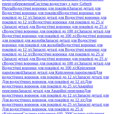
енергозбереження
Система водостоку з даху Geberit
Pluvia
Водостічні воронки для покрівлі
Запасні деталі для
Водостічні воронки для покрівлі
Водостічні воронки для
покрівлі до 12 л/с
Запасні деталі для Водостічні воронки для
покрівлі до 12 л/с
Водостічні воронки для покрівлі до 25 л/
с
Запасні деталі для Водостічні воронки для покрівлі до 25 л/
с
Водостічні воронки для покрівлі до 100 л/с
Запасні деталі для
Водостічні воронки для покрівлі до 100 л/с
Водостічні воронки
для покрівлі для жолобів
Запасні деталі для Водостічні
воронки для покрівлі для жолобів
Водостічні воронки для
покрівлі до 12 л/с
Запасні деталі для Водостічні воронки для
покрівлі до 12 л/с
Водостічні воронки для покрівлі до 25 л/
с
Запасні деталі для Водостічні воронки для покрівлі до 25 л/
с
Водостічні воронки для покрівлі до 100 л/с
Запасні деталі для
Водостічні воронки для покрівлі до 100 л/с
Кріплення
пароізоляції
Запасні деталі для Кріплення пароізоляції
Для
водостічних воронок для покрівлі до 12 л/с
Запасні деталі для
Для водостічних воронок для покрівлі до 12 л/с
Для
водостічних воронок для покрівлі до 25 л/с
Аварійні
переливи
Запасні деталі для Аварійні переливи
Для
водостічних воронок для покрівлі до 12 л/с
Запасні деталі для
Для водостічних воронок для покрівлі до 12 л/с
Для
водостічних воронок для покрівлі до 25 л/с
Запасні деталі для
Для водостічних воронок для покрівлі до 25 л/
с
Кріплення
Система кріплення d40–200
Система кріплення