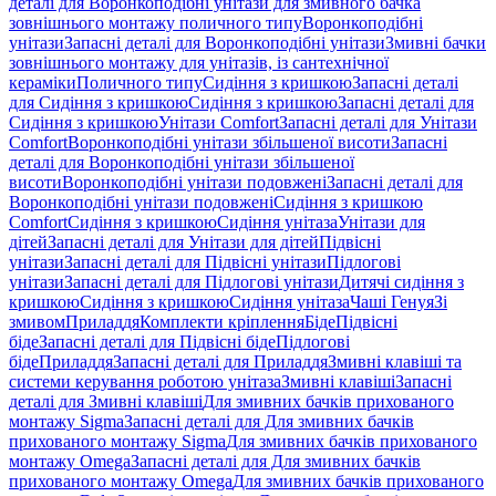
деталі для Воронкоподібні унітази для змивного бачка
зовнішнього монтажу поличного типу
Воронкоподібні
унітази
Запасні деталі для Воронкоподібні унітази
Змивні бачки
зовнішнього монтажу для унітазів, із сантехнічної
кераміки
Поличного типу
Сидіння з кришкою
Запасні деталі
для Сидіння з кришкою
Сидіння з кришкою
Запасні деталі для
Сидіння з кришкою
Унітази Comfort
Запасні деталі для Унітази
Comfort
Воронкоподібні унітази збільшеної висоти
Запасні
деталі для Воронкоподібні унітази збільшеної
висоти
Воронкоподібні унітази подовжені
Запасні деталі для
Воронкоподібні унітази подовжені
Сидіння з кришкою
Comfort
Сидіння з кришкою
Сидіння унітаза
Унітази для
дітей
Запасні деталі для Унітази для дітей
Підвісні
унітази
Запасні деталі для Підвісні унітази
Підлогові
унітази
Запасні деталі для Підлогові унітази
Дитячі сидіння з
кришкою
Сидіння з кришкою
Сидіння унітаза
Чаші Генуя
Зі
змивом
Приладдя
Комплекти кріплення
Біде
Підвісні
біде
Запасні деталі для Підвісні біде
Підлогові
біде
Приладдя
Запасні деталі для Приладдя
Змивні клавіші та
системи керування роботою унітаза
Змивні клавіші
Запасні
деталі для Змивні клавіші
Для змивних бачків прихованого
монтажу Sigma
Запасні деталі для Для змивних бачків
прихованого монтажу Sigma
Для змивних бачків прихованого
монтажу Omega
Запасні деталі для Для змивних бачків
прихованого монтажу Omega
Для змивних бачків прихованого