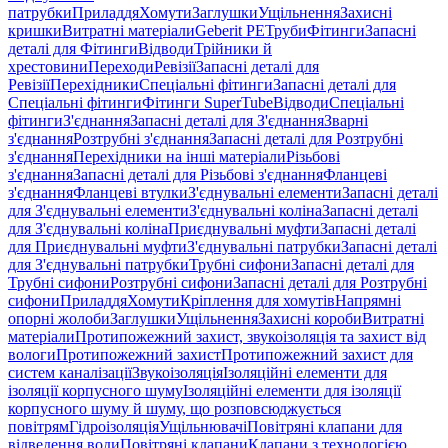
патрубки
Приладдя
Хомути
Заглушки
Ущільнення
Захисні
кришки
Витратні матеріали
Geberit PE
Труби
Фітинги
Запасні
деталі для Фітинги
Відводи
Трійники й
хрестовини
Переходи
Ревізії
Запасні деталі для
Ревізії
Перехідники
Спеціальні фітинги
Запасні деталі для
Спеціальні фітинги
Фітинги SuperTube
Відводи
Спеціальні
фітинги
З'єднання
Запасні деталі для З'єднання
Зварні
з'єднання
Розтрубні з'єднання
Запасні деталі для Розтрубні
з'єднання
Перехідники на інші матеріали
Різьбові
з'єднання
Запасні деталі для Різьбові з'єднання
Фланцеві
з'єднання
Фланцеві втулки
З'єднувальні елементи
Запасні деталі
для З'єднувальні елементи
З'єднувальні коліна
Запасні деталі
для З'єднувальні коліна
Приєднувальні муфти
Запасні деталі
для Приєднувальні муфти
З'єднувальні патрубки
Запасні деталі
для З'єднувальні патрубки
Трубні сифони
Запасні деталі для
Трубні сифони
Розтрубні сифони
Запасні деталі для Розтрубні
сифони
Приладдя
Хомути
Кріплення для хомутів
Напрямні
опорні жолоби
Заглушки
Ущільнення
Захисні короби
Витратні
матеріали
Протипожежний захист, звукоізоляція та захист від
вологи
Протипожежний захист
Протипожежний захист для
систем каналізації
Звукоізоляція
Ізоляційні елементи для
ізоляції корпусного шуму
Ізоляційні елементи для ізоляції
корпусного шуму й шуму, що розповсюджується
повітрям
Гідроізоляція
Ущільнювачі
Повітряні клапани для
відведення води
Повітряні клапани
Клапани з технологією