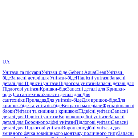
UA
Унітази та пісуари
Унітази-біде Geberit AquaClean
Унітази-
біде
Запасні деталі для Унітази-біде
Підвісні унітази
Запасні
деталі для Підвісні унітази
Підлогові унітази
Запасні деталі для
Підлогові унітази
Кришки-біде
Запасні деталі для Кришки-
біде
Для сантехніки
Запасні деталі для Для
сантехніки
Приладдя
Для унітазів-біде
Для кришок-біде
Для
кришок-біде та унітазів-біде
Витратні матеріали
Функціональні
блоки
Унітази та сидіння з кришкою
Підвісні унітази
Запасні
деталі для Підвісні унітази
Воронкоподібні унітази
Запасні
деталі для Воронкоподібні унітази
Підлогові унітази
Запасні
деталі для Підлогові унітази
Воронкоподібні унітази для
змивного бачка зовнішнього монтажу поличного типу
Запасні