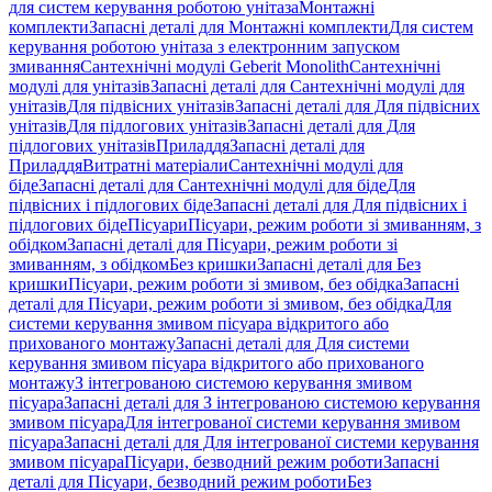
для систем керування роботою унітаза
Монтажні
комплекти
Запасні деталі для Монтажні комплекти
Для систем
керування роботою унітаза з електронним запуском
змивання
Сантехнічні модулі Geberit Monolith
Сантехнічні
модулі для унітазів
Запасні деталі для Сантехнічні модулі для
унітазів
Для підвісних унітазів
Запасні деталі для Для підвісних
унітазів
Для підлогових унітазів
Запасні деталі для Для
підлогових унітазів
Приладдя
Запасні деталі для
Приладдя
Витратні матеріали
Сантехнічні модулі для
біде
Запасні деталі для Сантехнічні модулі для біде
Для
підвісних і підлогових біде
Запасні деталі для Для підвісних і
підлогових біде
Пісуари
Пісуари, режим роботи зі змиванням, з
обідком
Запасні деталі для Пісуари, режим роботи зі
змиванням, з обідком
Без кришки
Запасні деталі для Без
кришки
Пісуари, режим роботи зі змивом, без обідка
Запасні
деталі для Пісуари, режим роботи зі змивом, без обідка
Для
системи керування змивом пісуара відкритого або
прихованого монтажу
Запасні деталі для Для системи
керування змивом пісуара відкритого або прихованого
монтажу
З інтегрованою системою керування змивом
пісуара
Запасні деталі для З інтегрованою системою керування
змивом пісуара
Для інтегрованої системи керування змивом
пісуара
Запасні деталі для Для інтегрованої системи керування
змивом пісуара
Пісуари, безводний режим роботи
Запасні
деталі для Пісуари, безводний режим роботи
Без