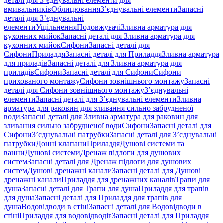
деталі для З’єднувальні елементи для
вмивальників
Облицювання
З’єднувальні елементи
Запасні
деталі для З’єднувальні
елементи
Ущільнення
Подовжувачі
Зливна арматура для
кухонних мийок
Запасні деталі для Зливна арматура для
кухонних мийок
Сифони
Запасні деталі для
Сифони
Приладдя
Запасні деталі для Приладдя
Зливна арматура
для приладів
Запасні деталі для Зливна арматура для
приладів
Сифони
Запасні деталі для Сифони
Сифони
прихованого монтажу
Сифони зовнішнього монтажу
Запасні
деталі для Сифони зовнішнього монтажу
З’єднувальні
елементи
Запасні деталі для З’єднувальні елементи
Зливна
арматура для раковин для зливання сильно забрудненої
води
Запасні деталі для Зливна арматура для раковин для
зливання сильно забрудненої води
Сифони
Запасні деталі для
Сифони
З’єднувальні патрубки
Запасні деталі для З’єднувальні
патрубки
Донні клапани
Приладдя
Душові системи та
ванни
Душові системи
Дренаж підлоги для душових
систем
Запасні деталі для Дренаж підлоги для душових
систем
Душові дренажні канали
Запасні деталі для Душові
дренажні канали
Приладдя для дренажних каналів
Трапи для
душа
Запасні деталі для Трапи для душа
Приладдя для трапів
для душа
Запасні деталі для Приладдя для трапів для
душа
Водовідводи в стіні
Запасні деталі для Водовідводи в
стіні
Приладдя для водовідводів
Запасні деталі для Приладдя