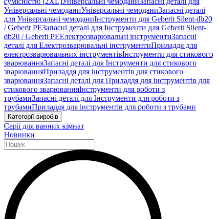
сумісністю [2XL]
Універсальні чемодани
Запасні деталі для
Універсальні чемодани
Універсальні чемодани
Запасні деталі
для Універсальні чемодани
Інструменти для Geberit Silent-db20
/ Geberit PE
Запасні деталі для Інструменти для Geberit Silent-
db20 / Geberit PE
Електрозварювальні інструменти
Запасні
деталі для Електрозварювальні інструменти
Приладдя для
електрозварювальних інструментів
Інструменти для стикового
зварювання
Запасні деталі для Інструменти для стикового
зварювання
Приладдя для інструментів для стикового
зварювання
Запасні деталі для Приладдя для інструментів для
стикового зварювання
Інструменти для роботи з
трубами
Запасні деталі для Інструменти для роботи з
трубами
Приладдя для інструментів для роботи з трубами
Категорії виробів
Серії для ванних кімнат
Новинки