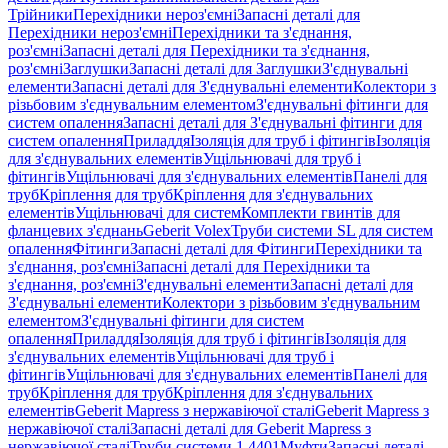
Трійники
Перехідники нероз'ємні
Запасні деталі для
Перехідники нероз'ємні
Перехідники та з'єднання,
роз'ємні
Запасні деталі для Перехідники та з'єднання,
роз'ємні
Заглушки
Запасні деталі для Заглушки
З'єднувальні
елементи
Запасні деталі для З'єднувальні елементи
Колектори з
різьбовим з'єднувальним елементом
З'єднувальні фітинги для
систем опалення
Запасні деталі для З'єднувальні фітинги для
систем опалення
Приладдя
Ізоляція для труб і фітингів
Ізоляція
для з'єднувальних елементів
Ущільнювачі для труб і
фітингів
Ущільнювачі для з'єднувальних елементів
Панелі для
труб
Кріплення для труб
Кріплення для з'єднувальних
елементів
Ущільнювачі для систем
Комплекти гвинтів для
фланцевих з'єднань
Geberit Volex
Труби системи SL для систем
опалення
Фітинги
Запасні деталі для Фітинги
Перехідники та
з'єднання, роз'ємні
Запасні деталі для Перехідники та
з'єднання, роз'ємні
З'єднувальні елементи
Запасні деталі для
З'єднувальні елементи
Колектори з різьбовим з'єднувальним
елементом
З'єднувальні фітинги для систем
опалення
Приладдя
Ізоляція для труб і фітингів
Ізоляція для
з'єднувальних елементів
Ущільнювачі для труб і
фітингів
Ущільнювачі для з'єднувальних елементів
Панелі для
труб
Кріплення для труб
Кріплення для з'єднувальних
елементів
Geberit Mapress з нержавіючої сталі
Geberit Mapress з
нержавіючої сталі
Запасні деталі для Geberit Mapress з
нержавіючої сталі
Труби системи 1.4401
Муфти
Запасні деталі