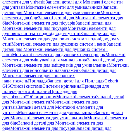
елементи для унітазів
Запасні деталі для Монтажні елементи
для унітазів
Монтажні елементи для умивальників
Запасні
деталі для Монтажні елементи для умивальників
Монтажні
елементи для біде
Запасні деталі для Монтажні елементи для
біде
Монтажні елементи для пісуарів
Запасні деталі для
Монтажні елементи для пісуарів
Монтажні елементи для
душових систем з водовідводом у стіні
Запасні деталі для
Монтажні елементи для душових систем з водовідводом у
стіні
Монтажні елементи для душових систем і ванн
Запасні
деталі для Монтажні елементи для душових систем і
ванн
Монтажні елементи для душових перегородок
Монтажні
елементи для змішувачів для умивальника
Запасні деталі для
Монтажні елементи для змішувачів для умивальника
Монтажні
елементи для консольних навантажень
Запасні деталі для
Монтажні елементи для консольних
навантажень
Приладдя
Запасні деталі для Приладдя
Geberit
GIS
Стінові системи
Системи кріплення
Приладдя для
попереднього збирання
Приладдя для
звукоізоляції
Облицювання
Монтажні елементи
Запасні деталі
для Монтажні елементи
Монтажні елементи для
унітазів
Запасні деталі для Монтажні елементи для
унітазів
Монтажні елементи для умивальників
Запасні деталі
для Монтажні елементи для умивальників
Монтажні елементи
для біде
Запасні деталі для Монтажні елементи для
біде
Монтажні елементи для пісуарів
Запасні деталі для