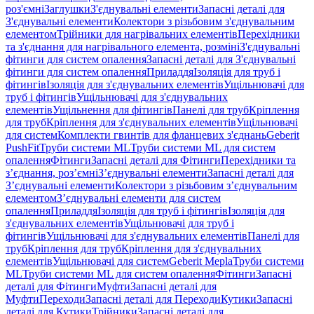
роз'ємні
Заглушки
З'єднувальні елементи
Запасні деталі для
З'єднувальні елементи
Колектори з різьбовим з'єднувальним
елементом
Трійники для нагрівальних елементів
Перехідники
та з'єднання для нагрівального елемента, розміні
З'єднувальні
фітинги для систем опалення
Запасні деталі для З'єднувальні
фітинги для систем опалення
Приладдя
Ізоляція для труб і
фітингів
Ізоляція для з'єднувальних елементів
Ущільнювачі для
труб і фітингів
Ущільнювачі для з'єднувальних
елементів
Ущільнення для фітингів
Панелі для труб
Кріплення
для труб
Кріплення для з'єднувальних елементів
Ущільнювачі
для систем
Комплекти гвинтів для фланцевих з'єднань
Geberit
PushFit
Труби системи ML
Труби системи ML для систем
опалення
Фітинги
Запасні деталі для Фітинги
Перехідники та
з’єднання, роз’ємні
З’єднувальні елементи
Запасні деталі для
З’єднувальні елементи
Колектори з різьбовим з’єднувальним
елементом
З’єднувальні елементи для систем
опалення
Приладдя
Ізоляція для труб і фітингів
Ізоляція для
з'єднувальних елементів
Ущільнювачі для труб і
фітингів
Ущільнювачі для з'єднувальних елементів
Панелі для
труб
Кріплення для труб
Кріплення для з'єднувальних
елементів
Ущільнювачі для систем
Geberit Mepla
Труби системи
ML
Труби системи ML для систем опалення
Фітинги
Запасні
деталі для Фітинги
Муфти
Запасні деталі для
Муфти
Переходи
Запасні деталі для Переходи
Кутики
Запасні
деталі для Кутики
Трійники
Запасні деталі для