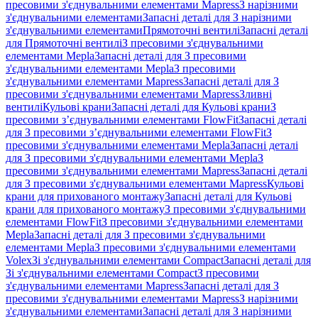
пресовими з'єднувальними елементами Mapress
З нарізними
з'єднувальними елементами
Запасні деталі для З нарізними
з'єднувальними елементами
Прямоточні вентилі
Запасні деталі
для Прямоточні вентилі
З пресовими з'єднувальними
елементами Mepla
Запасні деталі для З пресовими
з'єднувальними елементами Mepla
З пресовими
з'єднувальними елементами Mapress
Запасні деталі для З
пресовими з'єднувальними елементами Mapress
Зливні
вентилі
Кульові крани
Запасні деталі для Кульові крани
З
пресовими з’єднувальними елементами FlowFit
Запасні деталі
для З пресовими з’єднувальними елементами FlowFit
З
пресовими з'єднувальними елементами Mepla
Запасні деталі
для З пресовими з'єднувальними елементами Mepla
З
пресовими з'єднувальними елементами Mapress
Запасні деталі
для З пресовими з'єднувальними елементами Mapress
Кульові
крани для прихованого монтажу
Запасні деталі для Кульові
крани для прихованого монтажу
З пресовими з'єднувальними
елементами FlowFit
З пресовими з'єднувальними елементами
Mepla
Запасні деталі для З пресовими з'єднувальними
елементами Mepla
З пресовими з'єднувальними елементами
Volex
Зі з'єднувальними елементами Compact
Запасні деталі для
Зі з'єднувальними елементами Compact
З пресовими
з'єднувальними елементами Mapress
Запасні деталі для З
пресовими з'єднувальними елементами Mapress
З нарізними
з'єднувальними елементами
Запасні деталі для З нарізними