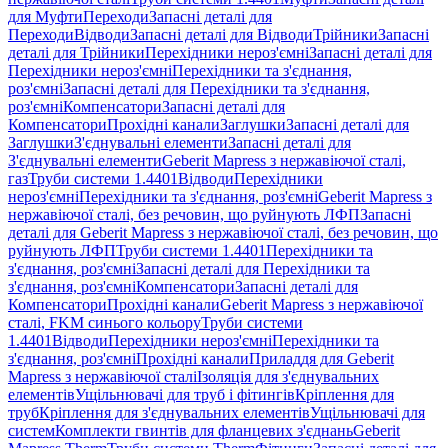
для Муфти
Переходи
Запасні деталі для
Переходи
Відводи
Запасні деталі для Відводи
Трійники
Запасні
деталі для Трійники
Перехідники нероз'ємні
Запасні деталі для
Перехідники нероз'ємні
Перехідники та з'єднання,
роз'ємні
Запасні деталі для Перехідники та з'єднання,
роз'ємні
Компенсатори
Запасні деталі для
Компенсатори
Прохідні канали
Заглушки
Запасні деталі для
Заглушки
З'єднувальні елементи
Запасні деталі для
З'єднувальні елементи
Geberit Mapress з нержавіючої сталі,
газ
Труби системи 1.4401
Відводи
Перехідники
нероз'ємні
Перехідники та з'єднання, роз'ємні
Geberit Mapress з
нержавіючої сталі, без речовин, що руйнують ЛФП
Запасні
деталі для Geberit Mapress з нержавіючої сталі, без речовин, що
руйнують ЛФП
Труби системи 1.4401
Перехідники та
з'єднання, роз'ємні
Запасні деталі для Перехідники та
з'єднання, роз'ємні
Компенсатори
Запасні деталі для
Компенсатори
Прохідні канали
Geberit Mapress з нержавіючої
сталі, FKM синього кольору
Труби системи
1.4401
Відводи
Перехідники нероз'ємні
Перехідники та
з'єднання, роз'ємні
Прохідні канали
Приладдя для Geberit
Mapress з нержавіючої сталі
Ізоляція для з'єднувальних
елементів
Ущільнювачі для труб і фітингів
Кріплення для
труб
Кріплення для з'єднувальних елементів
Ущільнювачі для
систем
Комплекти гвинтів для фланцевих з'єднань
Geberit