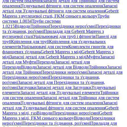
для систем опалення
Запасні деталі для Трійники для систем
опалення
З'єднувальні фітинги для систем опалення
Запасні
деталі для З'єднувальні фітинги для систем опалення
Geberit
Mapress з вуглецевої сталі, FKM синього кольору
Труби
системи 1.0034
Труби системи
1.0215
Відводи
Трійники
Перехідники нероз'ємні
Перехідники
та з'єднання, роз'ємні
Приладдя для Geberit Mapress з
вуглецевої сталі
Ущільнювачі для труб і фітингів
Панелі для
труб
Кріплення для труб
Кріплення для з'єднувальних
елементів
Ущільнювачі для систем
Комплекти гвинтів для
фланцевих з'єднань
Geberit Mapress з міді
Geberit Mapress з
міді
Запасні деталі для Geberit Mapress з міді
Муфти
Запасні
деталі для Муфти
Переходи
Запасні деталі для
Переходи
Відводи
Запасні деталі для Відводи
Трійники
Запасні
деталі для Трійники
Перехідники нероз'ємні
Запасні деталі для
Перехідники нероз'ємні
Перехідники та з'єднання,
роз'ємні
Запасні деталі для Перехідники та з'єднання,
роз'ємні
Заглушки
Запасні деталі для Заглушки
З'єднувальні
елементи
Запасні деталі для З'єднувальні елементи
Трійники
для систем опалення
Запасні деталі для Трійники для систем
опалення
З'єднувальні фітинги для систем опалення
Запасні
деталі для З'єднувальні фітинги для систем опалення
Geberit
Mapress з міді, газ
Відводи
Перехідники нероз'ємні
Geberit
Mapress з міді, FKM синього кольору
Відводи
Перехідники
нероз'ємні
Перехідники та з'єднання, роз'ємні
Приладдя для