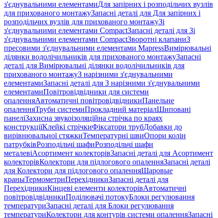
з'єднувальними елементами
Для запірних і розподільчих вузлів
для прихованого монтажу
Запасні деталі для Для запірних і
розподільчих вузлів для прихованого монтажу
Зі
з'єднувальними елементами Compact
Запасні деталі для Зі
з'єднувальними елементами Compact
Зворотні клапани
З
пресовими з'єднувальними елементами Mapress
Вимірювальні
ділянки водолічильників для прихованого монтажу
Запасні
деталі для Вимірювальні ділянки водолічильників для
прихованого монтажу
З нарізними з'єднувальними
елементами
Запасні деталі для З нарізними з'єднувальними
елементами
Повітровідвідники для системи
опалення
Автоматичні повітровідвідники
Панельне
опалення
Труби системи
Прокладний матеріал
Шиповані
панелі
Захисна звукоізоляційна стрічка по краях
конструкції
Клейкі стрічки
Фіксатори труб
Добавки до
вирівнювальної стяжки
Температурні шви
Опори колін
патрубків
Розподільчі шафи
Розподільчі шафи
металеві
Асортимент колекторів
Запасні деталі для Асортимент
колекторів
Колектори для підлогового опалення
Запасні деталі
для Колектори для підлогового опалення
Шаровые
краны
Термометри
Перехідники
Запасні деталі для
Перехідники
Кінцеві елементи колекторів
Автоматичні
повітровідвідники
Поділювачі потоку
Блоки регулювання
температури
Запасні деталі для Блоки регулювання
температури
Колектори для контурів системи опалення
Запасні