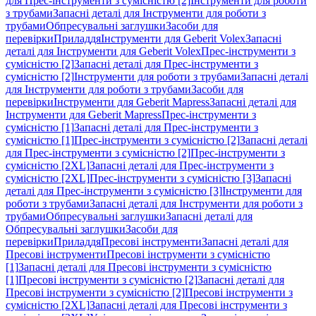
для Прес-інструменти з сумісністю [2]
Інструменти для роботи
з трубами
Запасні деталі для Інструменти для роботи з
трубами
Обпресувальні заглушки
Засоби для
перевірки
Приладдя
Інструменти для Geberit Volex
Запасні
деталі для Інструменти для Geberit Volex
Прес-інструменти з
сумісністю [2]
Запасні деталі для Прес-інструменти з
сумісністю [2]
Інструменти для роботи з трубами
Запасні деталі
для Інструменти для роботи з трубами
Засоби для
перевірки
Інструменти для Geberit Mapress
Запасні деталі для
Інструменти для Geberit Mapress
Прес-інструменти з
сумісністю [1]
Запасні деталі для Прес-інструменти з
сумісністю [1]
Прес-інструменти з сумісністю [2]
Запасні деталі
для Прес-інструменти з сумісністю [2]
Прес-інструменти з
сумісністю [2XL]
Запасні деталі для Прес-інструменти з
сумісністю [2XL]
Прес-інструменти з сумісністю [3]
Запасні
деталі для Прес-інструменти з сумісністю [3]
Інструменти для
роботи з трубами
Запасні деталі для Інструменти для роботи з
трубами
Обпресувальні заглушки
Запасні деталі для
Обпресувальні заглушки
Засоби для
перевірки
Приладдя
Пресові інструменти
Запасні деталі для
Пресові інструменти
Пресові інструменти з сумісністю
[1]
Запасні деталі для Пресові інструменти з сумісністю
[1]
Пресові інструменти з сумісністю [2]
Запасні деталі для
Пресові інструменти з сумісністю [2]
Пресові інструменти з
сумісністю [2XL]
Запасні деталі для Пресові інструменти з