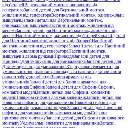
від батарей
Вертикальний монтаж, живлення від
генератора
Запасні деталі для Вертикальний монтаж,
живлення від генератора
Вертикальний монтаж, одноважільні
змішувачі
Запасні деталі для Вертикальний монтаж,
одноважільні змішувачі
Настінний монтаж, живлення від
мережі
Запасні деталі для Настінний монтаж, живлення від
мережі
Настінний монтаж, живлення від батарей
Запасні деталі
для Настінний монтаж, живлення від батарей
Настінний
монтаж, живлення від генератора
Запасні деталі для Настінний
монтаж, живлення від генератора
Настінний монтаж,
змішувачі з двома ручками
Приладдя
Запасні деталі для
Приладдя
Для змішувачів для умивальника
Запасні деталі для
Для змішувачів для умивальника
З’єднувальні елементи для
умивальних зон, раковин, приладів та раковин для зливання
сильно забрудненої води
Зливна арматура для
умивальників
Запасні деталі для Зливна арматура для
умивальників
Сифони
Запасні деталі для Сифони
Сифони,
компактні моделі
Запасні деталі для Сифони, компактні
моделі
Пляшкові сифони для умивальників
Запасні деталі для
Пляшкові сифони для умивальників
Пляшкові сифони для
умивальників, компактна модель
Запасні деталі для Пляшкові
сифони для умивальників, компактна модель
Сифони
прихованого монтажу
Запасні деталі для Сифони прихованого
монтажу
З’єднувальні елементи для вмивальників
Запасні