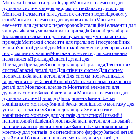
Монтажні елементи для пісуарів
Монтажні елементи для
душових систем з водовідводом у стіні
Запасні деталі для
Монтажні елементи для душових систем з водовідводом у
стіні
Монтажні елементи для душових кабін
Монтажні
елементи для душових перегородок
Інсталяційні елементи для
змішувачів для умивальника та приладів
Запасні деталі для
Інсталяційні елементи для змішувачів для умивальника та
приладів
Монтажні елементи для пральних і посудомийних
машин
Запасні деталі для Монтажні елементи для пральних і
посудомийних машин
Монтажні елементи для консольних
навантажень
Приладдя
Запасні деталі для
Приладдя
Приладдя
Запасні деталі для Приладдя
Для стінних
систем
Запасні деталі для Для стінних систем
Для систем
постачання
Запасні деталі для Для систем постачання
Для
відведення води
Geberit Kombifix
Монтажні елементи
Запасні
деталі для Монтажні елементи
Монтажні елементи для
душових систем
Запасні деталі для Монтажні елементи для
душових систем
Приладдя
Для кріплень
Змивні бачки
зовнішнього монтажу
Змивні бачки зовнішнього монтажу для
унітазів, з пластику
Запасні деталі для Змивні бачки
зовнішнього монтажу для унітазів, з пластику
Низький і
напівнизький підвісний монтаж
Запасні деталі для Низький і
напівнизький підвісний монтаж
Змивні бачки зовнішнього
монтажу для унітазів, з сантехнічного фарфору
Запасні деталі
для Змивні бачки зовнішнього монтажу для унітазів, з