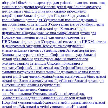
пісуарів і біде
Зливна арматура для унітазів і чаш для зливання
сильно забрудненої води
Запасні деталі для Зливна арматура
для унітазів і чаш для зливання сильно забрудненої
води
Сифони
Запасні деталі для Сифони
З’єднувальні
коліна
Запасні деталі для З’єднувальні коліна
З’єднувальні
патрубки
Запасні деталі для З’єднувальні патрубки
Комплекти
для підключення
Запасні деталі для Комплекти для
підключення
Подовжувачі коліна змиву
Запасні деталі для
Подовжувачі коліна змиву
З’єднувальні елементи з
ПВХ
Запасні деталі для З’єднувальні елементи з ПВХ
Манжети
й декоративні заглушки
Перехідні та з’єднувальні
елементи
Зливна арматура для пісуарів
Запасні деталі для
Зливна арматура для пісуарів
Сифони для пісуара
Запасні
деталі для Сифони для пісуара
Сифони прихованого
монтажу
Запасні деталі для Сифони прихованого
монтажу
Сифони
Запасні деталі для Сифони
Подовжувачі
змивних патрубків і колін змиву
З’єднувальні коліна
Запасні
деталі для З’єднувальні коліна
Зливна арматура для біде
Запасні
деталі для Зливна арматура для біде
Сифони
Запасні деталі для
Сифони
Облицювання
З’єднувальні
елементи
Ущільнення
Умивальні
зони
Умивальники
Умивальники
Запасні деталі для
Умивальники
Подвійні умивальники
Запасні деталі для
Подвійні умивальники
Вбудовані в меблі умивальники
Запасні
деталі для Вбудовані в меблі умивальники
Накладні