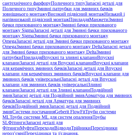
сантехнічного фарфору
Поличного типу
Запасні деталі для
Поличного типу
Змивні патрубки для змивних бачків
зовнішнього монтажу
Високий підвісний монтаж
Низький і
напівнизький підвісний монтаж
Приладдя
Манжети
Змивні
бачки прихованого монтажу
Змивні бачки прихованого
монтажу Sigma
Запасні деталі для Змивні бачки прихованого
монтажу Sigma
Змивні бачки прихованого монтажу
Omega
Запасні деталі для Змивні бачки прихованого монтажу
Omega
Змивні бачки прихованого монтажу Delta
Запасні деталі
для Змивні бачки прихованого монтажу Delta
Змивні
патрубки
Приладдя
Впускні та зливні клапани
Впускні
клапани
Запасні деталі для Впускні клапани
Впускні клапани
для керамічних змивних бачків
Запасні деталі для Впускні
клапани для керамічних змивних бачків
Впускні клапани для
змивних бачків універсальні
Запасні деталі для Впускні
клапани для змивних бачків універсальні
Зливні
клапани
Запасні деталі для Зливні клапани
Подвійний
змив
Запасні деталі для Подвійний змив
Арматура для змивних
бачкiв
Запасні деталі для Арматура для змивних
бачкiв
Подвійний змив
Запасні деталі для Подвійний
змив
Системи постачання
Geberit FlowFit
Труби системи
ML
Труби системи ML для систем опалення
Трубы
SL
Фітинги
Запасні деталі для
Фітинги
Муфти
Переходи
Відводи
Трійники
Перехідники
нероз’ємні
Перехідники та з'єднання,