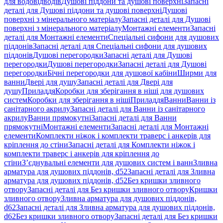
для водовідводів
Душові піддони та душові поверхні
Запасні
деталі для Душові піддони та душові поверхні
Душові
поверхні з мінерального матеріалу
Запасні деталі для Душові
поверхні з мінерального матеріалу
Монтажні елементи
Запасні
деталі для Монтажні елементи
Спеціальні сифони для душових
піддонів
Запасні деталі для Спеціальні сифони для душових
піддонів
Душові перегородки
Запасні деталі для Душові
перегородки
Душові перегородки
Запасні деталі для Душові
перегородки
Бічні перегородки для душової кабіни
Ширми для
ванни
Двері для душу
Запасні деталі для Двері для
душу
Приладдя
Коробки для зберігання в ніші для душових
систем
Коробки для зберігання в ніші
Приладдя
Ванни
Ванни із
санітарного акрилу
Запасні деталі для Ванни із санітарного
акрилу
Ванни прямокутні
Запасні деталі для Ванни
прямокутні
Монтажні елементи
Запасні деталі для Монтажні
елементи
Комплекти ніжок і комплекти траверс і анкерів для
кріплення до стіни
Запасні деталі для Комплекти ніжок і
комплекти траверс і анкерів для кріплення до
стіни
З’єднувальні елементи для душових систем і ванн
Зливна
арматура для душових піддонів, d52
Запасні деталі для Зливна
арматура для душових піддонів, d52
Без кришки зливного
отвору
Запасні деталі для Без кришки зливного отвору
Кришки
зливного отвору
Зливна арматура для душових піддонів,
d62
Запасні деталі для Зливна арматура для душових піддонів,
d62
Без кришки зливного отвору
Запасні деталі для Без кришки