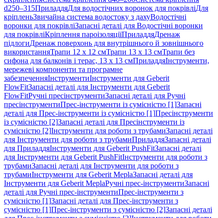
d250–315
Приладдя
Для водостічних воронок для покрівлі
Для
кріплень
Звичайна система водостоку з даху
Водостічні
воронки для покрівлі
Запасні деталі для Водостічні воронки
для покрівлі
Кріплення пароізоляції
Приладдя
Дренаж
підлоги
Дренаж поверхонь для внутрішнього й зовнішнього
використання
Трапи 12 x 12 см
Трапи 13 x 13 см
Трапи без
сифона для балконів і терас, 13 x 13 см
Приладдя
Інструменти,
мережеві компоненти та програмне
забезпечення
Інструменти
Інструменти для Geberit
FlowFit
Запасні деталі для Інструменти для Geberit
FlowFit
Ручні пресінструменти
Запасні деталі для Ручні
пресінструменти
Прес-інструменти із сумісністю [1]
Запасні
деталі для Прес-інструменти із сумісністю [1]
Пресінструменти
із сумісністю [2]
Запасні деталі для Пресінструменти із
сумісністю [2]
Інструменти для роботи з трубами
Запасні деталі
для Інструменти для роботи з трубами
Приладдя
Запасні деталі
для Приладдя
Інструменти для Geberit PushFit
Запасні деталі
для Інструменти для Geberit PushFit
Інструменти для роботи з
трубами
Запасні деталі для Інструменти для роботи з
трубами
Інструменти для Geberit Mepla
Запасні деталі для
Інструменти для Geberit Mepla
Ручні прес-інструменти
Запасні
деталі для Ручні прес-інструменти
Прес-інструменти з
сумісністю [1]
Запасні деталі для Прес-інструменти з
сумісністю [1]
Прес-інструменти з сумісністю [2]
Запасні деталі