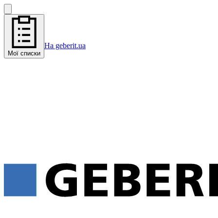
На geberit.ua
Мої списки