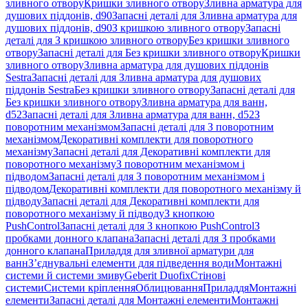
зливного отвору
Кришки зливного отвору
Зливна арматура для
душових піддонів, d90
Запасні деталі для Зливна арматура для
душових піддонів, d90
З кришкою зливного отвору
Запасні
деталі для З кришкою зливного отвору
Без кришки зливного
отвору
Запасні деталі для Без кришки зливного отвору
Кришки
зливного отвору
Зливна арматура для душових піддонів
Sestra
Запасні деталі для Зливна арматура для душових
піддонів Sestra
Без кришки зливного отвору
Запасні деталі для
Без кришки зливного отвору
Зливна арматура для ванн,
d52
Запасні деталі для Зливна арматура для ванн, d52
З
поворотним механізмом
Запасні деталі для З поворотним
механізмом
Декоративні комплекти для поворотного
механізму
Запасні деталі для Декоративні комплекти для
поворотного механізму
З поворотним механізмом і
підводом
Запасні деталі для З поворотним механізмом і
підводом
Декоративні комплекти для поворотного механізму й
підводу
Запасні деталі для Декоративні комплекти для
поворотного механізму й підводу
З кнопкою
PushControl
Запасні деталі для З кнопкою PushControl
З
пробками донного клапана
Запасні деталі для З пробками
донного клапана
Приладдя для зливної арматури для
ванн
З’єднувальні елементи для підведення води
Монтажні
системи й системи змиву
Geberit Duofix
Стінові
системи
Системи кріплення
Облицювання
Приладдя
Монтажні
елементи
Запасні деталі для Монтажні елементи
Монтажні