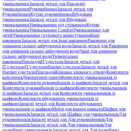
умивальники
Запасні деталі для Накладні
умивальники
Рукомийники
Запасні деталі для
Рукомийники
Кутові рукомийники
Вбудовані
умивальники
Запасні деталі для Вбудовані
умивальники
Умивальники під стільницю
Кутові
умивальники
Умивальники Comfort
Умивальники для
дітей
Умивальники групового користування
Інші
раковини
Запасні деталі для Інші раковини
Раковини для
зливання сильно забрудненої води
Запасні деталі для Раковини
для зливання сильно забрудненої води
Чаші для зливання
сильно забрудненої води
Універсальні
раковини
Приладдя
П’єдестали
Запасні деталі для
П’єдестали
П’єдестали
Напівп’єдестали
Запасні деталі для
Напівп’єдестали
Приладдя
Кришки зливного отвору
Комплекти
кріплення
Декоративні панелі
Комплекти умивальників із
шафкою
Комплекти рукомийників із шафкою
Запасні деталі для
Комплекти рукомийників із шафкою
Комплекти умивальників
із шафкою
Запасні деталі для Комплекти умивальників із
шафкою
Комплекти вбудованих умивальників із
шафкою
Запасні деталі для Комплекти вбудованих
умивальників із шафкою
Меблі для ванної кімнати
Шафки для
умивальників
Запасні деталі для Шафки для умивальників
Для
рукомийників
Запасні деталі для Для рукомийників
Для
умивальників
Запасні деталі для Для умивальників
Для
подвійних умивальників
Запасні деталі для Для подвійних