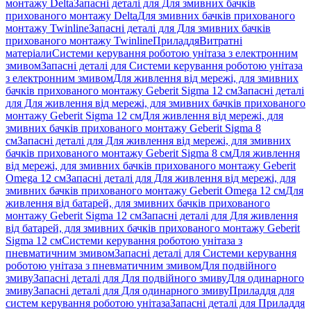
монтажу Delta
Запасні деталі для Для змивних бачків
прихованого монтажу Delta
Для змивних бачків прихованого
монтажу Twinline
Запасні деталі для Для змивних бачків
прихованого монтажу Twinline
Приладдя
Витратні
матеріали
Системи керування роботою унітаза з електронним
змивом
Запасні деталі для Системи керування роботою унітаза
з електронним змивом
Для живлення від мережі, для змивних
бачків прихованого монтажу Geberit Sigma 12 см
Запасні деталі
для Для живлення від мережі, для змивних бачків прихованого
монтажу Geberit Sigma 12 см
Для живлення від мережі, для
змивних бачків прихованого монтажу Geberit Sigma 8
см
Запасні деталі для Для живлення від мережі, для змивних
бачків прихованого монтажу Geberit Sigma 8 см
Для живлення
від мережі, для змивних бачків прихованого монтажу Geberit
Omega 12 см
Запасні деталі для Для живлення від мережі, для
змивних бачків прихованого монтажу Geberit Omega 12 см
Для
живлення від батарей, для змивних бачків прихованого
монтажу Geberit Sigma 12 см
Запасні деталі для Для живлення
від батарей, для змивних бачків прихованого монтажу Geberit
Sigma 12 см
Системи керування роботою унітаза з
пневматичним змивом
Запасні деталі для Системи керування
роботою унітаза з пневматичним змивом
Для подвійного
змиву
Запасні деталі для Для подвійного змиву
Для одинарного
змиву
Запасні деталі для Для одинарного змиву
Приладдя для
систем керування роботою унітаза
Запасні деталі для Приладдя