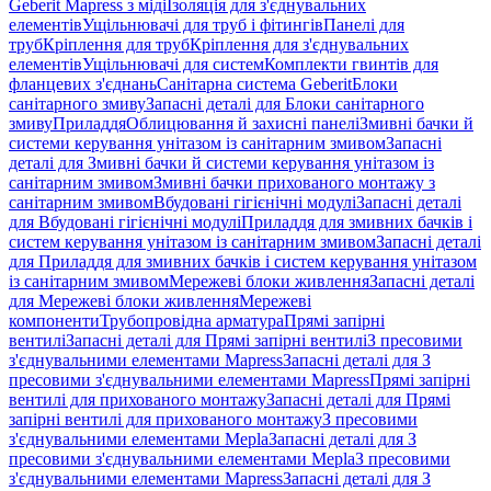
Geberit Mapress з міді
Ізоляція для з'єднувальних
елементів
Ущільнювачі для труб і фітингів
Панелі для
труб
Кріплення для труб
Кріплення для з'єднувальних
елементів
Ущільнювачі для систем
Комплекти гвинтів для
фланцевих з'єднань
Санітарна система Geberit
Блоки
санітарного змиву
Запасні деталі для Блоки санітарного
змиву
Приладдя
Облицювання й захисні панелі
Змивні бачки й
системи керування унітазом із санітарним змивом
Запасні
деталі для Змивні бачки й системи керування унітазом із
санітарним змивом
Змивні бачки прихованого монтажу з
санітарним змивом
Вбудовані гігієнічні модулі
Запасні деталі
для Вбудовані гігієнічні модулі
Приладдя для змивних бачків і
систем керування унітазом із санітарним змивом
Запасні деталі
для Приладдя для змивних бачків і систем керування унітазом
із санітарним змивом
Мережеві блоки живлення
Запасні деталі
для Мережеві блоки живлення
Мережеві
компоненти
Трубопровідна арматура
Прямі запірні
вентилі
Запасні деталі для Прямі запірні вентилі
З пресовими
з'єднувальними елементами Mapress
Запасні деталі для З
пресовими з'єднувальними елементами Mapress
Прямі запірні
вентилі для прихованого монтажу
Запасні деталі для Прямі
запірні вентилі для прихованого монтажу
З пресовими
з'єднувальними елементами Mepla
Запасні деталі для З
пресовими з'єднувальними елементами Mepla
З пресовими
з'єднувальними елементами Mapress
Запасні деталі для З