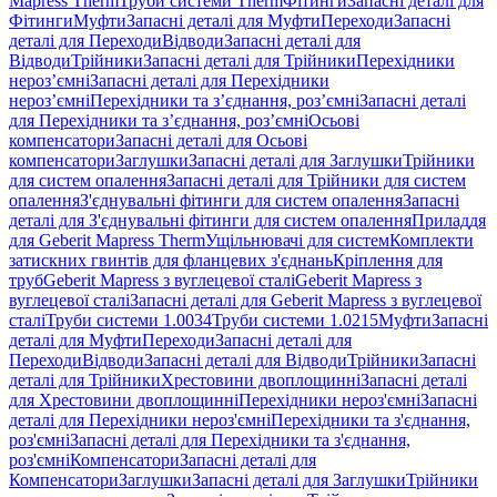
Mapress Therm
Труби системи Therm
Фітинги
Запасні деталі для
Фітинги
Муфти
Запасні деталі для Муфти
Переходи
Запасні
деталі для Переходи
Відводи
Запасні деталі для
Відводи
Трійники
Запасні деталі для Трійники
Перехідники
нероз’ємні
Запасні деталі для Перехідники
нероз’ємні
Перехідники та з’єднання, роз’ємні
Запасні деталі
для Перехідники та з’єднання, роз’ємні
Осьові
компенсатори
Запасні деталі для Осьові
компенсатори
Заглушки
Запасні деталі для Заглушки
Трійники
для систем опалення
Запасні деталі для Трійники для систем
опалення
З'єднувальні фітинги для систем опалення
Запасні
деталі для З'єднувальні фітинги для систем опалення
Приладдя
для Geberit Mapress Therm
Ущільнювачі для систем
Комплекти
затискних гвинтів для фланцевих з'єднань
Кріплення для
труб
Geberit Mapress з вуглецевої сталі
Geberit Mapress з
вуглецевої сталі
Запасні деталі для Geberit Mapress з вуглецевої
сталі
Труби системи 1.0034
Труби системи 1.0215
Муфти
Запасні
деталі для Муфти
Переходи
Запасні деталі для
Переходи
Відводи
Запасні деталі для Відводи
Трійники
Запасні
деталі для Трійники
Хрестовини двоплощинні
Запасні деталі
для Хрестовини двоплощинні
Перехідники нероз'ємні
Запасні
деталі для Перехідники нероз'ємні
Перехідники та з'єднання,
роз'ємні
Запасні деталі для Перехідники та з'єднання,
роз'ємні
Компенсатори
Запасні деталі для
Компенсатори
Заглушки
Запасні деталі для Заглушки
Трійники