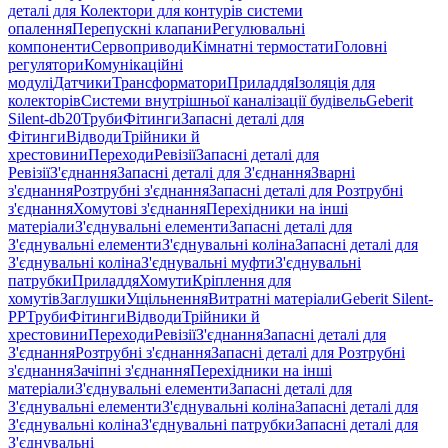
деталі для Колектори для контурів системи
опалення
Перепускні клапани
Регулювальні
компоненти
Сервоприводи
Кімнатні термостати
Головні
регулятори
Комунікаційні
модулі
Датчики
Трансформатори
Приладдя
Ізоляція для
колекторів
Системи внутрішньої каналізації будівель
Geberit
Silent-db20
Труби
Фітинги
Запасні деталі для
Фітинги
Відводи
Трійники й
хрестовини
Переходи
Ревізії
Запасні деталі для
Ревізії
З'єднання
Запасні деталі для З'єднання
Зварні
з'єднання
Розтрубні з'єднання
Запасні деталі для Розтрубні
з'єднання
Хомутові з'єднання
Перехідники на інші
матеріали
З'єднувальні елементи
Запасні деталі для
З'єднувальні елементи
З'єднувальні коліна
Запасні деталі для
З'єднувальні коліна
З'єднувальні муфти
З'єднувальні
патрубки
Приладдя
Хомути
Кріплення для
хомутів
Заглушки
Ущільнення
Витратні матеріали
Geberit Silent-
PP
Труби
Фітинги
Відводи
Трійники й
хрестовини
Переходи
Ревізії
З'єднання
Запасні деталі для
З'єднання
Розтрубні з'єднання
Запасні деталі для Розтрубні
з'єднання
Зачіпні з'єднання
Перехідники на інші
матеріали
З'єднувальні елементи
Запасні деталі для
З'єднувальні елементи
З'єднувальні коліна
Запасні деталі для
З'єднувальні коліна
З'єднувальні патрубки
Запасні деталі для
З'єднувальні