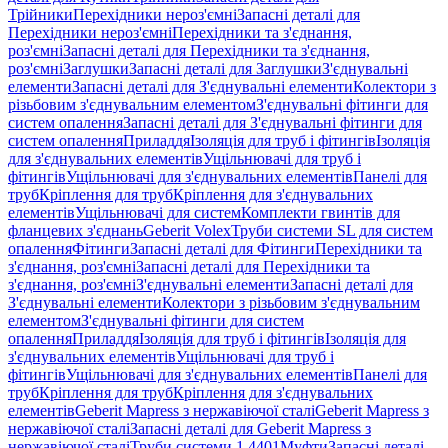
Трійники
Перехідники нероз'ємні
Запасні деталі для
Перехідники нероз'ємні
Перехідники та з'єднання,
роз'ємні
Запасні деталі для Перехідники та з'єднання,
роз'ємні
Заглушки
Запасні деталі для Заглушки
З'єднувальні
елементи
Запасні деталі для З'єднувальні елементи
Колектори з
різьбовим з'єднувальним елементом
З'єднувальні фітинги для
систем опалення
Запасні деталі для З'єднувальні фітинги для
систем опалення
Приладдя
Ізоляція для труб і фітингів
Ізоляція
для з'єднувальних елементів
Ущільнювачі для труб і
фітингів
Ущільнювачі для з'єднувальних елементів
Панелі для
труб
Кріплення для труб
Кріплення для з'єднувальних
елементів
Ущільнювачі для систем
Комплекти гвинтів для
фланцевих з'єднань
Geberit Volex
Труби системи SL для систем
опалення
Фітинги
Запасні деталі для Фітинги
Перехідники та
з'єднання, роз'ємні
Запасні деталі для Перехідники та
з'єднання, роз'ємні
З'єднувальні елементи
Запасні деталі для
З'єднувальні елементи
Колектори з різьбовим з'єднувальним
елементом
З'єднувальні фітинги для систем
опалення
Приладдя
Ізоляція для труб і фітингів
Ізоляція для
з'єднувальних елементів
Ущільнювачі для труб і
фітингів
Ущільнювачі для з'єднувальних елементів
Панелі для
труб
Кріплення для труб
Кріплення для з'єднувальних
елементів
Geberit Mapress з нержавіючої сталі
Geberit Mapress з
нержавіючої сталі
Запасні деталі для Geberit Mapress з
нержавіючої сталі
Труби системи 1.4401
Муфти
Запасні деталі