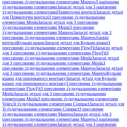
пресовими з'єднувальними елементами Mapress
З нарізними
з'єднувальними елементами
Запасні деталі для З нарізними
з'єднувальними елементами
Прямоточні вентилі
Запасні деталі
для Прямоточні вентилі
З пресовими з'єднувальними
елементами Mepla
Запасні деталі для З пресовими
з'єднувальними елементами Mepla
З пресовими
з'єднувальними елементами Mapress
Запасні деталі для З
пресовими з'єднувальними елементами Mapress
Зливні
вентилі
Кульові крани
Запасні деталі для Кульові крани
З
пресовими з’єднувальними елементами FlowFit
Запасні деталі
для З пресовими з’єднувальними елементами FlowFit
З
пресовими з'єднувальними елементами Mepla
Запасні деталі
для З пресовими з'єднувальними елементами Mepla
З
пресовими з'єднувальними елементами Mapress
Запасні деталі
для З пресовими з'єднувальними елементами Mapress
Кульові
крани для прихованого монтажу
Запасні деталі для Кульові
крани для прихованого монтажу
З пресовими з'єднувальними
елементами FlowFit
З пресовими з'єднувальними елементами
Mepla
Запасні деталі для З пресовими з'єднувальними
елементами Mepla
З пресовими з'єднувальними елементами
Volex
Зі з'єднувальними елементами Compact
Запасні деталі для
Зі з'єднувальними елементами Compact
З пресовими
з'єднувальними елементами Mapress
Запасні деталі для З
пресовими з'єднувальними елементами Mapress
З нарізними
з'єднувальними елементами
Запасні деталі для З нарізними