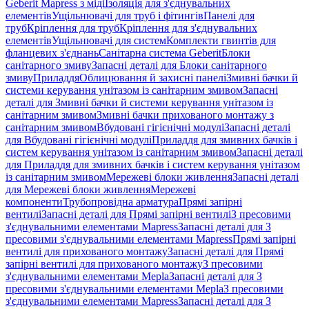
Geberit Mapress з міді
Ізоляція для з'єднувальних
елементів
Ущільнювачі для труб і фітингів
Панелі для
труб
Кріплення для труб
Кріплення для з'єднувальних
елементів
Ущільнювачі для систем
Комплекти гвинтів для
фланцевих з'єднань
Санітарна система Geberit
Блоки
санітарного змиву
Запасні деталі для Блоки санітарного
змиву
Приладдя
Облицювання й захисні панелі
Змивні бачки й
системи керування унітазом із санітарним змивом
Запасні
деталі для Змивні бачки й системи керування унітазом із
санітарним змивом
Змивні бачки прихованого монтажу з
санітарним змивом
Вбудовані гігієнічні модулі
Запасні деталі
для Вбудовані гігієнічні модулі
Приладдя для змивних бачків і
систем керування унітазом із санітарним змивом
Запасні деталі
для Приладдя для змивних бачків і систем керування унітазом
із санітарним змивом
Мережеві блоки живлення
Запасні деталі
для Мережеві блоки живлення
Мережеві
компоненти
Трубопровідна арматура
Прямі запірні
вентилі
Запасні деталі для Прямі запірні вентилі
З пресовими
з'єднувальними елементами Mapress
Запасні деталі для З
пресовими з'єднувальними елементами Mapress
Прямі запірні
вентилі для прихованого монтажу
Запасні деталі для Прямі
запірні вентилі для прихованого монтажу
З пресовими
з'єднувальними елементами Mepla
Запасні деталі для З
пресовими з'єднувальними елементами Mepla
З пресовими
з'єднувальними елементами Mapress
Запасні деталі для З