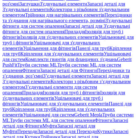
роз'ємні
Заглушки
З'єднувальні елементи
Запасні деталі для
З'єднувальні елементи
Колектори з різьбовим з'єднувальним
елементом
Трійники для нагрівальних елементів
Перехідники
та з'єднання для нагрівального елемента, розміні
З'єднувальні
фітинги для систем опалення
Запасні деталі для З'єднувальні
фітинги для систем опалення
Приладдя
Ізоляція для труб і
фітингів
Ізоляція для з'єднувальних елементів
Ущільнювачі для
труб і фітингів
Ущільнювачі для з'єднувальних
елементів
Ущільнення для фітингів
Панелі для труб
Кріплення
для труб
Кріплення для з'єднувальних елементів
Ущільнювачі
для систем
Комплекти гвинтів для фланцевих з'єднань
Geberit
PushFit
Труби системи ML
Труби системи ML для систем
опалення
Фітинги
Запасні деталі для Фітинги
Перехідники та
з’єднання, роз’ємні
З’єднувальні елементи
Запасні деталі для
З’єднувальні елементи
Колектори з різьбовим з’єднувальним
елементом
З’єднувальні елементи для систем
опалення
Приладдя
Ізоляція для труб і фітингів
Ізоляція для
з'єднувальних елементів
Ущільнювачі для труб і
фітингів
Ущільнювачі для з'єднувальних елементів
Панелі для
труб
Кріплення для труб
Кріплення для з'єднувальних
елементів
Ущільнювачі для систем
Geberit Mepla
Труби системи
ML
Труби системи ML для систем опалення
Фітинги
Запасні
деталі для Фітинги
Муфти
Запасні деталі для
Муфти
Переходи
Запасні деталі для Переходи
Кутики
Запасні
деталі для Кутики
Трійники
Запасні деталі для