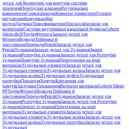
деталі для Колектори для контурів системи
опалення
Перепускні клапани
Регулювальні
компоненти
Сервоприводи
Кімнатні термостати
Головні
регулятори
Комунікаційні
модулі
Датчики
Трансформатори
Приладдя
Ізоляція для
колекторів
Системи внутрішньої каналізації будівель
Geberit
Silent-db20
Труби
Фітинги
Запасні деталі для
Фітинги
Відводи
Трійники й
хрестовини
Переходи
Ревізії
Запасні деталі для
Ревізії
З'єднання
Запасні деталі для З'єднання
Зварні
з'єднання
Розтрубні з'єднання
Запасні деталі для Розтрубні
з'єднання
Хомутові з'єднання
Перехідники на інші
матеріали
З'єднувальні елементи
Запасні деталі для
З'єднувальні елементи
З'єднувальні коліна
Запасні деталі для
З'єднувальні коліна
З'єднувальні муфти
З'єднувальні
патрубки
Приладдя
Хомути
Кріплення для
хомутів
Заглушки
Ущільнення
Витратні матеріали
Geberit Silent-
PP
Труби
Фітинги
Відводи
Трійники й
хрестовини
Переходи
Ревізії
З'єднання
Запасні деталі для
З'єднання
Розтрубні з'єднання
Запасні деталі для Розтрубні
з'єднання
Зачіпні з'єднання
Перехідники на інші
матеріали
З'єднувальні елементи
Запасні деталі для
З'єднувальні елементи
З'єднувальні коліна
Запасні деталі для
З'єднувальні коліна
З'єднувальні патрубки
Запасні деталі для
З'єднувальні