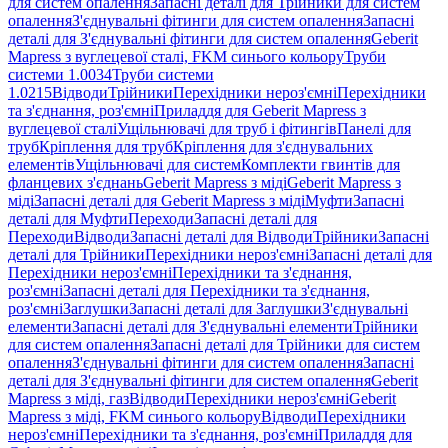
для систем опалення
Запасні деталі для Трійники для систем
опалення
З'єднувальні фітинги для систем опалення
Запасні
деталі для З'єднувальні фітинги для систем опалення
Geberit
Mapress з вуглецевої сталі, FKM синього кольору
Труби
системи 1.0034
Труби системи
1.0215
Відводи
Трійники
Перехідники нероз'ємні
Перехідники
та з'єднання, роз'ємні
Приладдя для Geberit Mapress з
вуглецевої сталі
Ущільнювачі для труб і фітингів
Панелі для
труб
Кріплення для труб
Кріплення для з'єднувальних
елементів
Ущільнювачі для систем
Комплекти гвинтів для
фланцевих з'єднань
Geberit Mapress з міді
Geberit Mapress з
міді
Запасні деталі для Geberit Mapress з міді
Муфти
Запасні
деталі для Муфти
Переходи
Запасні деталі для
Переходи
Відводи
Запасні деталі для Відводи
Трійники
Запасні
деталі для Трійники
Перехідники нероз'ємні
Запасні деталі для
Перехідники нероз'ємні
Перехідники та з'єднання,
роз'ємні
Запасні деталі для Перехідники та з'єднання,
роз'ємні
Заглушки
Запасні деталі для Заглушки
З'єднувальні
елементи
Запасні деталі для З'єднувальні елементи
Трійники
для систем опалення
Запасні деталі для Трійники для систем
опалення
З'єднувальні фітинги для систем опалення
Запасні
деталі для З'єднувальні фітинги для систем опалення
Geberit
Mapress з міді, газ
Відводи
Перехідники нероз'ємні
Geberit
Mapress з міді, FKM синього кольору
Відводи
Перехідники
нероз'ємні
Перехідники та з'єднання, роз'ємні
Приладдя для