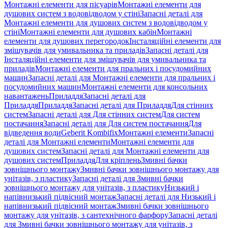
Монтажні елементи для пісуарів
Монтажні елементи для
душових систем з водовідводом у стіні
Запасні деталі для
Монтажні елементи для душових систем з водовідводом у
стіні
Монтажні елементи для душових кабін
Монтажні
елементи для душових перегородок
Інсталяційні елементи для
змішувачів для умивальника та приладів
Запасні деталі для
Інсталяційні елементи для змішувачів для умивальника та
приладів
Монтажні елементи для пральних і посудомийних
машин
Запасні деталі для Монтажні елементи для пральних і
посудомийних машин
Монтажні елементи для консольних
навантажень
Приладдя
Запасні деталі для
Приладдя
Приладдя
Запасні деталі для Приладдя
Для стінних
систем
Запасні деталі для Для стінних систем
Для систем
постачання
Запасні деталі для Для систем постачання
Для
відведення води
Geberit Kombifix
Монтажні елементи
Запасні
деталі для Монтажні елементи
Монтажні елементи для
душових систем
Запасні деталі для Монтажні елементи для
душових систем
Приладдя
Для кріплень
Змивні бачки
зовнішнього монтажу
Змивні бачки зовнішнього монтажу для
унітазів, з пластику
Запасні деталі для Змивні бачки
зовнішнього монтажу для унітазів, з пластику
Низький і
напівнизький підвісний монтаж
Запасні деталі для Низький і
напівнизький підвісний монтаж
Змивні бачки зовнішнього
монтажу для унітазів, з сантехнічного фарфору
Запасні деталі
для Змивні бачки зовнішнього монтажу для унітазів, з