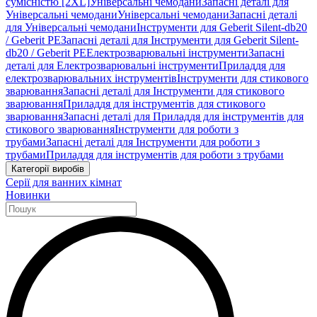
сумісністю [2XL]
Універсальні чемодани
Запасні деталі для
Універсальні чемодани
Універсальні чемодани
Запасні деталі
для Універсальні чемодани
Інструменти для Geberit Silent-db20
/ Geberit PE
Запасні деталі для Інструменти для Geberit Silent-
db20 / Geberit PE
Електрозварювальні інструменти
Запасні
деталі для Електрозварювальні інструменти
Приладдя для
електрозварювальних інструментів
Інструменти для стикового
зварювання
Запасні деталі для Інструменти для стикового
зварювання
Приладдя для інструментів для стикового
зварювання
Запасні деталі для Приладдя для інструментів для
стикового зварювання
Інструменти для роботи з
трубами
Запасні деталі для Інструменти для роботи з
трубами
Приладдя для інструментів для роботи з трубами
Категорії виробів
Серії для ванних кімнат
Новинки