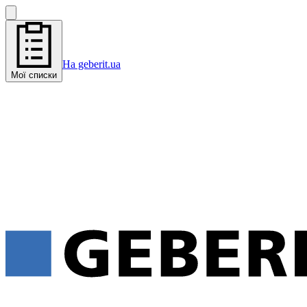
На geberit.ua
Мої списки