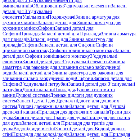
деталі для З’єднувальні елементи для
вмивальників
Облицювання
З’єднувальні елементи
Запасні
деталі для З’єднувальні
елементи
Ущільнення
Подовжувачі
Зливна арматура для
кухонних мийок
Запасні деталі для Зливна арматура для
кухонних мийок
Сифони
Запасні деталі для
Сифони
Приладдя
Запасні деталі для Приладдя
Зливна арматура
для приладів
Запасні деталі для Зливна арматура для
приладів
Сифони
Запасні деталі для Сифони
Сифони
прихованого монтажу
Сифони зовнішнього монтажу
Запасні
деталі для Сифони зовнішнього монтажу
З’єднувальні
елементи
Запасні деталі для З’єднувальні елементи
Зливна
арматура для раковин для зливання сильно забрудненої
води
Запасні деталі для Зливна арматура для раковин для
зливання сильно забрудненої води
Сифони
Запасні деталі для
Сифони
З’єднувальні патрубки
Запасні деталі для З’єднувальні
патрубки
Донні клапани
Приладдя
Душові системи та
ванни
Душові системи
Дренаж підлоги для душових
систем
Запасні деталі для Дренаж підлоги для душових
систем
Душові дренажні канали
Запасні деталі для Душові
дренажні канали
Приладдя для дренажних каналів
Трапи для
душа
Запасні деталі для Трапи для душа
Приладдя для трапів
для душа
Запасні деталі для Приладдя для трапів для
душа
Водовідводи в стіні
Запасні деталі для Водовідводи в
стіні
Приладдя для водовідводів
Запасні деталі для Приладдя