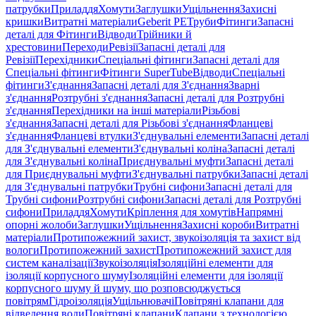
патрубки
Приладдя
Хомути
Заглушки
Ущільнення
Захисні
кришки
Витратні матеріали
Geberit PE
Труби
Фітинги
Запасні
деталі для Фітинги
Відводи
Трійники й
хрестовини
Переходи
Ревізії
Запасні деталі для
Ревізії
Перехідники
Спеціальні фітинги
Запасні деталі для
Спеціальні фітинги
Фітинги SuperTube
Відводи
Спеціальні
фітинги
З'єднання
Запасні деталі для З'єднання
Зварні
з'єднання
Розтрубні з'єднання
Запасні деталі для Розтрубні
з'єднання
Перехідники на інші матеріали
Різьбові
з'єднання
Запасні деталі для Різьбові з'єднання
Фланцеві
з'єднання
Фланцеві втулки
З'єднувальні елементи
Запасні деталі
для З'єднувальні елементи
З'єднувальні коліна
Запасні деталі
для З'єднувальні коліна
Приєднувальні муфти
Запасні деталі
для Приєднувальні муфти
З'єднувальні патрубки
Запасні деталі
для З'єднувальні патрубки
Трубні сифони
Запасні деталі для
Трубні сифони
Розтрубні сифони
Запасні деталі для Розтрубні
сифони
Приладдя
Хомути
Кріплення для хомутів
Напрямні
опорні жолоби
Заглушки
Ущільнення
Захисні короби
Витратні
матеріали
Протипожежний захист, звукоізоляція та захист від
вологи
Протипожежний захист
Протипожежний захист для
систем каналізації
Звукоізоляція
Ізоляційні елементи для
ізоляції корпусного шуму
Ізоляційні елементи для ізоляції
корпусного шуму й шуму, що розповсюджується
повітрям
Гідроізоляція
Ущільнювачі
Повітряні клапани для
відведення води
Повітряні клапани
Клапани з технологією