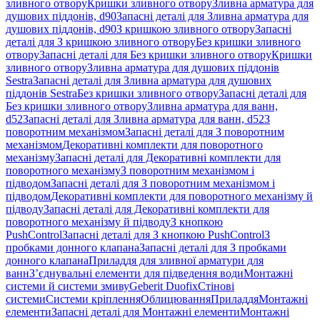
зливного отвору
Кришки зливного отвору
Зливна арматура для
душових піддонів, d90
Запасні деталі для Зливна арматура для
душових піддонів, d90
З кришкою зливного отвору
Запасні
деталі для З кришкою зливного отвору
Без кришки зливного
отвору
Запасні деталі для Без кришки зливного отвору
Кришки
зливного отвору
Зливна арматура для душових піддонів
Sestra
Запасні деталі для Зливна арматура для душових
піддонів Sestra
Без кришки зливного отвору
Запасні деталі для
Без кришки зливного отвору
Зливна арматура для ванн,
d52
Запасні деталі для Зливна арматура для ванн, d52
З
поворотним механізмом
Запасні деталі для З поворотним
механізмом
Декоративні комплекти для поворотного
механізму
Запасні деталі для Декоративні комплекти для
поворотного механізму
З поворотним механізмом і
підводом
Запасні деталі для З поворотним механізмом і
підводом
Декоративні комплекти для поворотного механізму й
підводу
Запасні деталі для Декоративні комплекти для
поворотного механізму й підводу
З кнопкою
PushControl
Запасні деталі для З кнопкою PushControl
З
пробками донного клапана
Запасні деталі для З пробками
донного клапана
Приладдя для зливної арматури для
ванн
З’єднувальні елементи для підведення води
Монтажні
системи й системи змиву
Geberit Duofix
Стінові
системи
Системи кріплення
Облицювання
Приладдя
Монтажні
елементи
Запасні деталі для Монтажні елементи
Монтажні