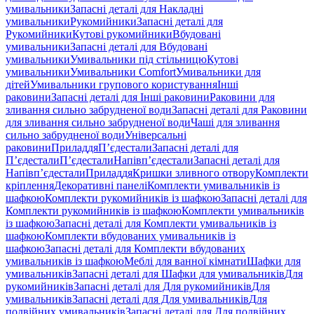
умивальники
Запасні деталі для Накладні
умивальники
Рукомийники
Запасні деталі для
Рукомийники
Кутові рукомийники
Вбудовані
умивальники
Запасні деталі для Вбудовані
умивальники
Умивальники під стільницю
Кутові
умивальники
Умивальники Comfort
Умивальники для
дітей
Умивальники групового користування
Інші
раковини
Запасні деталі для Інші раковини
Раковини для
зливання сильно забрудненої води
Запасні деталі для Раковини
для зливання сильно забрудненої води
Чаші для зливання
сильно забрудненої води
Універсальні
раковини
Приладдя
П’єдестали
Запасні деталі для
П’єдестали
П’єдестали
Напівп’єдестали
Запасні деталі для
Напівп’єдестали
Приладдя
Кришки зливного отвору
Комплекти
кріплення
Декоративні панелі
Комплекти умивальників із
шафкою
Комплекти рукомийників із шафкою
Запасні деталі для
Комплекти рукомийників із шафкою
Комплекти умивальників
із шафкою
Запасні деталі для Комплекти умивальників із
шафкою
Комплекти вбудованих умивальників із
шафкою
Запасні деталі для Комплекти вбудованих
умивальників із шафкою
Меблі для ванної кімнати
Шафки для
умивальників
Запасні деталі для Шафки для умивальників
Для
рукомийників
Запасні деталі для Для рукомийників
Для
умивальників
Запасні деталі для Для умивальників
Для
подвійних умивальників
Запасні деталі для Для подвійних