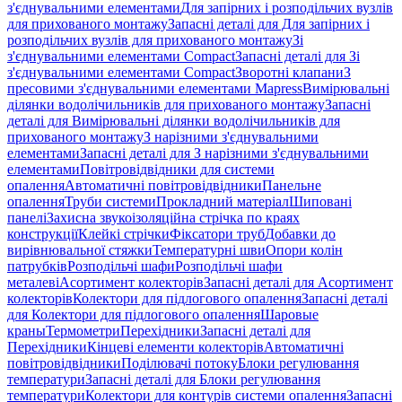
з'єднувальними елементами
Для запірних і розподільчих вузлів
для прихованого монтажу
Запасні деталі для Для запірних і
розподільчих вузлів для прихованого монтажу
Зі
з'єднувальними елементами Compact
Запасні деталі для Зі
з'єднувальними елементами Compact
Зворотні клапани
З
пресовими з'єднувальними елементами Mapress
Вимірювальні
ділянки водолічильників для прихованого монтажу
Запасні
деталі для Вимірювальні ділянки водолічильників для
прихованого монтажу
З нарізними з'єднувальними
елементами
Запасні деталі для З нарізними з'єднувальними
елементами
Повітровідвідники для системи
опалення
Автоматичні повітровідвідники
Панельне
опалення
Труби системи
Прокладний матеріал
Шиповані
панелі
Захисна звукоізоляційна стрічка по краях
конструкції
Клейкі стрічки
Фіксатори труб
Добавки до
вирівнювальної стяжки
Температурні шви
Опори колін
патрубків
Розподільчі шафи
Розподільчі шафи
металеві
Асортимент колекторів
Запасні деталі для Асортимент
колекторів
Колектори для підлогового опалення
Запасні деталі
для Колектори для підлогового опалення
Шаровые
краны
Термометри
Перехідники
Запасні деталі для
Перехідники
Кінцеві елементи колекторів
Автоматичні
повітровідвідники
Поділювачі потоку
Блоки регулювання
температури
Запасні деталі для Блоки регулювання
температури
Колектори для контурів системи опалення
Запасні