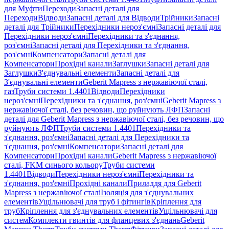
для Муфти
Переходи
Запасні деталі для
Переходи
Відводи
Запасні деталі для Відводи
Трійники
Запасні
деталі для Трійники
Перехідники нероз'ємні
Запасні деталі для
Перехідники нероз'ємні
Перехідники та з'єднання,
роз'ємні
Запасні деталі для Перехідники та з'єднання,
роз'ємні
Компенсатори
Запасні деталі для
Компенсатори
Прохідні канали
Заглушки
Запасні деталі для
Заглушки
З'єднувальні елементи
Запасні деталі для
З'єднувальні елементи
Geberit Mapress з нержавіючої сталі,
газ
Труби системи 1.4401
Відводи
Перехідники
нероз'ємні
Перехідники та з'єднання, роз'ємні
Geberit Mapress з
нержавіючої сталі, без речовин, що руйнують ЛФП
Запасні
деталі для Geberit Mapress з нержавіючої сталі, без речовин, що
руйнують ЛФП
Труби системи 1.4401
Перехідники та
з'єднання, роз'ємні
Запасні деталі для Перехідники та
з'єднання, роз'ємні
Компенсатори
Запасні деталі для
Компенсатори
Прохідні канали
Geberit Mapress з нержавіючої
сталі, FKM синього кольору
Труби системи
1.4401
Відводи
Перехідники нероз'ємні
Перехідники та
з'єднання, роз'ємні
Прохідні канали
Приладдя для Geberit
Mapress з нержавіючої сталі
Ізоляція для з'єднувальних
елементів
Ущільнювачі для труб і фітингів
Кріплення для
труб
Кріплення для з'єднувальних елементів
Ущільнювачі для
систем
Комплекти гвинтів для фланцевих з'єднань
Geberit