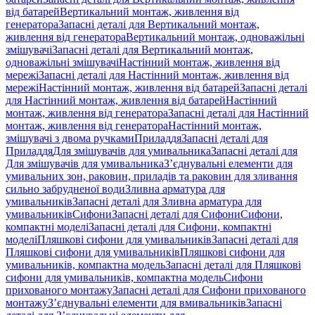
від батарей
Вертикальний монтаж, живлення від
генератора
Запасні деталі для Вертикальний монтаж,
живлення від генератора
Вертикальний монтаж, одноважільні
змішувачі
Запасні деталі для Вертикальний монтаж,
одноважільні змішувачі
Настінний монтаж, живлення від
мережі
Запасні деталі для Настінний монтаж, живлення від
мережі
Настінний монтаж, живлення від батарей
Запасні деталі
для Настінний монтаж, живлення від батарей
Настінний
монтаж, живлення від генератора
Запасні деталі для Настінний
монтаж, живлення від генератора
Настінний монтаж,
змішувачі з двома ручками
Приладдя
Запасні деталі для
Приладдя
Для змішувачів для умивальника
Запасні деталі для
Для змішувачів для умивальника
З’єднувальні елементи для
умивальних зон, раковин, приладів та раковин для зливання
сильно забрудненої води
Зливна арматура для
умивальників
Запасні деталі для Зливна арматура для
умивальників
Сифони
Запасні деталі для Сифони
Сифони,
компактні моделі
Запасні деталі для Сифони, компактні
моделі
Пляшкові сифони для умивальників
Запасні деталі для
Пляшкові сифони для умивальників
Пляшкові сифони для
умивальників, компактна модель
Запасні деталі для Пляшкові
сифони для умивальників, компактна модель
Сифони
прихованого монтажу
Запасні деталі для Сифони прихованого
монтажу
З’єднувальні елементи для вмивальників
Запасні