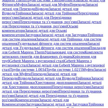
Mapress Therm
Труби системи Therm
Фітинги
Запасні деталі для
Фітинги
Муфти
Запасні деталі для Муфти
Переходи
Запасні
деталі для Переходи
Відводи
Запасні деталі для
Відводи
Трійники
Запасні деталі для Трійники
Перехідники
нероз’ємні
Запасні деталі для Перехідники
нероз’ємні
Перехідники та з’єднання, роз’ємні
Запасні деталі
для Перехідники та з’єднання, роз’ємні
Осьові
компенсатори
Запасні деталі для Осьові
компенсатори
Заглушки
Запасні деталі для Заглушки
Трійники
для систем опалення
Запасні деталі для Трійники для систем
опалення
З'єднувальні фітинги для систем опалення
Запасні
деталі для З'єднувальні фітинги для систем опалення
Приладдя
для Geberit Mapress Therm
Ущільнювачі для систем
Комплекти
затискних гвинтів для фланцевих з'єднань
Кріплення для
труб
Geberit Mapress з вуглецевої сталі
Geberit Mapress з
вуглецевої сталі
Запасні деталі для Geberit Mapress з вуглецевої
сталі
Труби системи 1.0034
Труби системи 1.0215
Муфти
Запасні
деталі для Муфти
Переходи
Запасні деталі для
Переходи
Відводи
Запасні деталі для Відводи
Трійники
Запасні
деталі для Трійники
Хрестовини двоплощинні
Запасні деталі
для Хрестовини двоплощинні
Перехідники нероз'ємні
Запасні
деталі для Перехідники нероз'ємні
Перехідники та з'єднання,
роз'ємні
Запасні деталі для Перехідники та з'єднання,
роз'ємні
Компенсатори
Запасні деталі для
Компенсатори
Заглушки
Запасні деталі для Заглушки
Трійники