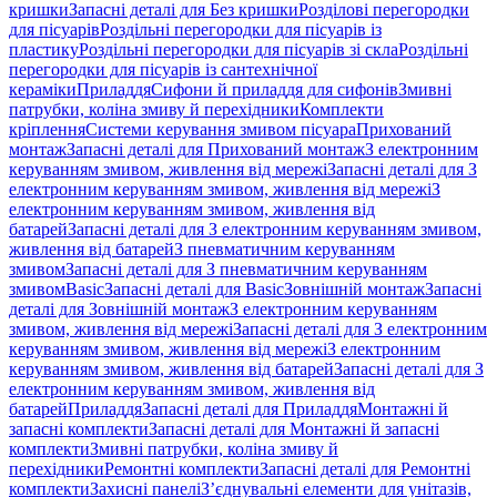
кришки
Запасні деталі для Без кришки
Розділові перегородки
для пісуарів
Роздільні перегородки для пісуарів із
пластику
Роздільні перегородки для пісуарів зі скла
Роздільні
перегородки для пісуарів із сантехнічної
кераміки
Приладдя
Сифони й приладдя для сифонів
Змивні
патрубки, коліна змиву й перехідники
Комплекти
кріплення
Системи керування змивом пісуара
Прихований
монтаж
Запасні деталі для Прихований монтаж
З електронним
керуванням змивом, живлення від мережі
Запасні деталі для З
електронним керуванням змивом, живлення від мережі
З
електронним керуванням змивом, живлення від
батарей
Запасні деталі для З електронним керуванням змивом,
живлення від батарей
З пневматичним керуванням
змивом
Запасні деталі для З пневматичним керуванням
змивом
Basic
Запасні деталі для Basic
Зовнішній монтаж
Запасні
деталі для Зовнішній монтаж
З електронним керуванням
змивом, живлення від мережі
Запасні деталі для З електронним
керуванням змивом, живлення від мережі
З електронним
керуванням змивом, живлення від батарей
Запасні деталі для З
електронним керуванням змивом, живлення від
батарей
Приладдя
Запасні деталі для Приладдя
Монтажні й
запасні комплекти
Запасні деталі для Монтажні й запасні
комплекти
Змивні патрубки, коліна змиву й
перехідники
Ремонтні комплекти
Запасні деталі для Ремонтні
комплекти
Захисні панелі
З’єднувальні елементи для унітазів,