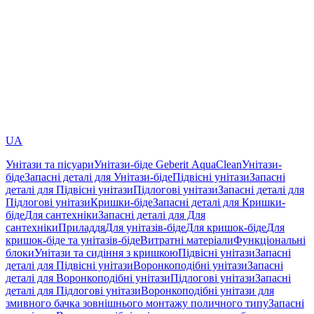
UA
Унітази та пісуари
Унітази-біде Geberit AquaClean
Унітази-
біде
Запасні деталі для Унітази-біде
Підвісні унітази
Запасні
деталі для Підвісні унітази
Підлогові унітази
Запасні деталі для
Підлогові унітази
Кришки-біде
Запасні деталі для Кришки-
біде
Для сантехніки
Запасні деталі для Для
сантехніки
Приладдя
Для унітазів-біде
Для кришок-біде
Для
кришок-біде та унітазів-біде
Витратні матеріали
Функціональні
блоки
Унітази та сидіння з кришкою
Підвісні унітази
Запасні
деталі для Підвісні унітази
Воронкоподібні унітази
Запасні
деталі для Воронкоподібні унітази
Підлогові унітази
Запасні
деталі для Підлогові унітази
Воронкоподібні унітази для
змивного бачка зовнішнього монтажу поличного типу
Запасні