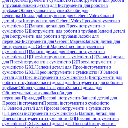
для Прес-інструменти з сумісністю [2]
Інструменти для роботи
з трубами
Запасні деталі для Інструменти для роботи з
трубами
Обпресувальні заглушки
Засоби для
перевірки
Приладдя
Інструменти для Geberit Volex
Запасні
деталі для Інструменти для Geberit Volex
Прес-інструменти з
сумісністю [2]
Запасні деталі для Прес-інструменти з
сумісністю [2]
Інструменти для роботи з трубами
Запасні деталі
для Інструменти для роботи з трубами
Засоби для
перевірки
Інструменти для Geberit Mapress
Запасні деталі для
Інструменти для Geberit Mapress
Прес-інструменти з
сумісністю [1]
Запасні деталі для Прес-інструменти з
сумісністю [1]
Прес-інструменти з сумісністю [2]
Запасні деталі
для Прес-інструменти з сумісністю [2]
Прес-інструменти з
сумісністю [2XL]
Запасні деталі для Прес-інструменти з
сумісністю [2XL]
Прес-інструменти з сумісністю [3]
Запасні
деталі для Прес-інструменти з сумісністю [3]
Інструменти для
роботи з трубами
Запасні деталі для Інструменти для роботи з
трубами
Обпресувальні заглушки
Запасні деталі для
Обпресувальні заглушки
Засоби для
перевірки
Приладдя
Пресові інструменти
Запасні деталі для
Пресові інструменти
Пресові інструменти з сумісністю
[1]
Запасні деталі для Пресові інструменти з сумісністю
[1]
Пресові інструменти з сумісністю [2]
Запасні деталі для
Пресові інструменти з сумісністю [2]
Пресові інструменти з
сумісністю [2XL]
Запасні деталі для Пресові інструменти з