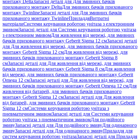
монтажу Delta
Запасні деталі для Для змивних бачків
прихованого монтажу Delta
Для змивних бачків прихованого
монтажу Twinline
Запасні деталі для Для змивних бачків
прихованого монтажу Twinline
Приладдя
Витратні
матеріали
Системи керування роботою унітаза з електронним
змивом
Запасні деталі для Системи керування роботою унітаза
з електронним змивом
Для живлення від мережі, для змивних
бачків прихованого монтажу Geberit Sigma 12 см
Запасні деталі
для Для живлення від мережі, для змивних бачків прихованого
монтажу Geberit Sigma 12 см
Для живлення від мережі, для
змивних бачків прихованого монтажу Geberit Sigma 8
см
Запасні деталі для Для живлення від мережі, для змивних
бачків прихованого монтажу Geberit Sigma 8 см
Для живлення
від мережі, для змивних бачків прихованого монтажу Geberit
Omega 12 см
Запасні деталі для Для живлення від мережі, для
змивних бачків прихованого монтажу Geberit Omega 12 см
Для
живлення від батарей, для змивних бачків прихованого
монтажу Geberit Sigma 12 см
Запасні деталі для Для живлення
від батарей, для змивних бачків прихованого монтажу Geberit
Sigma 12 см
Системи керування роботою унітаза з
пневматичним змивом
Запасні деталі для Системи керування
роботою унітаза з пневматичним змивом
Для подвійного
змиву
Запасні деталі для Для подвійного змиву
Для одинарного
змиву
Запасні деталі для Для одинарного змиву
Приладдя для
систем керування роботою унітаза
Запасні деталі для Приладдя