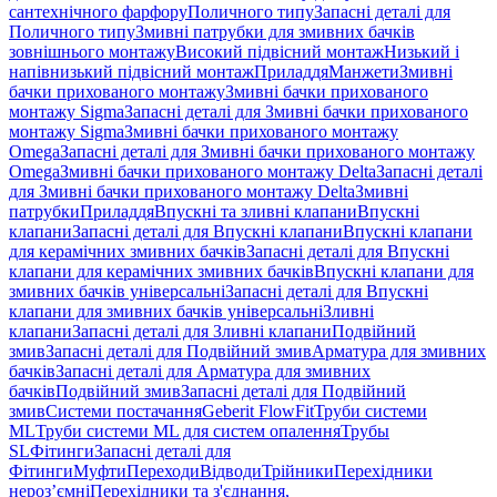
сантехнічного фарфору
Поличного типу
Запасні деталі для
Поличного типу
Змивні патрубки для змивних бачків
зовнішнього монтажу
Високий підвісний монтаж
Низький і
напівнизький підвісний монтаж
Приладдя
Манжети
Змивні
бачки прихованого монтажу
Змивні бачки прихованого
монтажу Sigma
Запасні деталі для Змивні бачки прихованого
монтажу Sigma
Змивні бачки прихованого монтажу
Omega
Запасні деталі для Змивні бачки прихованого монтажу
Omega
Змивні бачки прихованого монтажу Delta
Запасні деталі
для Змивні бачки прихованого монтажу Delta
Змивні
патрубки
Приладдя
Впускні та зливні клапани
Впускні
клапани
Запасні деталі для Впускні клапани
Впускні клапани
для керамічних змивних бачків
Запасні деталі для Впускні
клапани для керамічних змивних бачків
Впускні клапани для
змивних бачків універсальні
Запасні деталі для Впускні
клапани для змивних бачків універсальні
Зливні
клапани
Запасні деталі для Зливні клапани
Подвійний
змив
Запасні деталі для Подвійний змив
Арматура для змивних
бачкiв
Запасні деталі для Арматура для змивних
бачкiв
Подвійний змив
Запасні деталі для Подвійний
змив
Системи постачання
Geberit FlowFit
Труби системи
ML
Труби системи ML для систем опалення
Трубы
SL
Фітинги
Запасні деталі для
Фітинги
Муфти
Переходи
Відводи
Трійники
Перехідники
нероз’ємні
Перехідники та з'єднання,