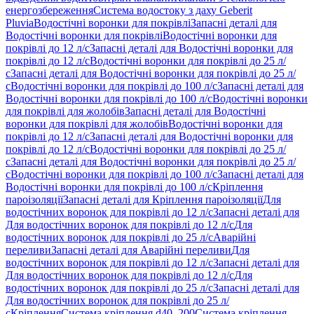
енергозбереження
Система водостоку з даху Geberit
Pluvia
Водостічні воронки для покрівлі
Запасні деталі для
Водостічні воронки для покрівлі
Водостічні воронки для
покрівлі до 12 л/с
Запасні деталі для Водостічні воронки для
покрівлі до 12 л/с
Водостічні воронки для покрівлі до 25 л/
с
Запасні деталі для Водостічні воронки для покрівлі до 25 л/
с
Водостічні воронки для покрівлі до 100 л/с
Запасні деталі для
Водостічні воронки для покрівлі до 100 л/с
Водостічні воронки
для покрівлі для жолобів
Запасні деталі для Водостічні
воронки для покрівлі для жолобів
Водостічні воронки для
покрівлі до 12 л/с
Запасні деталі для Водостічні воронки для
покрівлі до 12 л/с
Водостічні воронки для покрівлі до 25 л/
с
Запасні деталі для Водостічні воронки для покрівлі до 25 л/
с
Водостічні воронки для покрівлі до 100 л/с
Запасні деталі для
Водостічні воронки для покрівлі до 100 л/с
Кріплення
пароізоляції
Запасні деталі для Кріплення пароізоляції
Для
водостічних воронок для покрівлі до 12 л/с
Запасні деталі для
Для водостічних воронок для покрівлі до 12 л/с
Для
водостічних воронок для покрівлі до 25 л/с
Аварійні
переливи
Запасні деталі для Аварійні переливи
Для
водостічних воронок для покрівлі до 12 л/с
Запасні деталі для
Для водостічних воронок для покрівлі до 12 л/с
Для
водостічних воронок для покрівлі до 25 л/с
Запасні деталі для
Для водостічних воронок для покрівлі до 25 л/
с
Кріплення
Система кріплення d40–200
Система кріплення