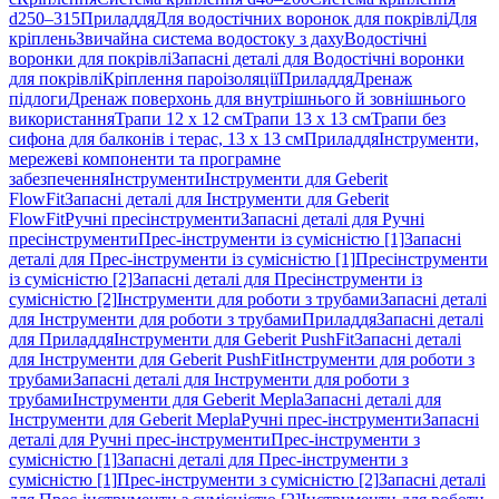
d250–315
Приладдя
Для водостічних воронок для покрівлі
Для
кріплень
Звичайна система водостоку з даху
Водостічні
воронки для покрівлі
Запасні деталі для Водостічні воронки
для покрівлі
Кріплення пароізоляції
Приладдя
Дренаж
підлоги
Дренаж поверхонь для внутрішнього й зовнішнього
використання
Трапи 12 x 12 см
Трапи 13 x 13 см
Трапи без
сифона для балконів і терас, 13 x 13 см
Приладдя
Інструменти,
мережеві компоненти та програмне
забезпечення
Інструменти
Інструменти для Geberit
FlowFit
Запасні деталі для Інструменти для Geberit
FlowFit
Ручні пресінструменти
Запасні деталі для Ручні
пресінструменти
Прес-інструменти із сумісністю [1]
Запасні
деталі для Прес-інструменти із сумісністю [1]
Пресінструменти
із сумісністю [2]
Запасні деталі для Пресінструменти із
сумісністю [2]
Інструменти для роботи з трубами
Запасні деталі
для Інструменти для роботи з трубами
Приладдя
Запасні деталі
для Приладдя
Інструменти для Geberit PushFit
Запасні деталі
для Інструменти для Geberit PushFit
Інструменти для роботи з
трубами
Запасні деталі для Інструменти для роботи з
трубами
Інструменти для Geberit Mepla
Запасні деталі для
Інструменти для Geberit Mepla
Ручні прес-інструменти
Запасні
деталі для Ручні прес-інструменти
Прес-інструменти з
сумісністю [1]
Запасні деталі для Прес-інструменти з
сумісністю [1]
Прес-інструменти з сумісністю [2]
Запасні деталі