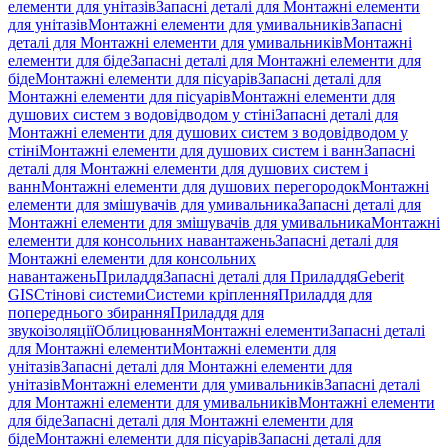
елементи для унітазів
Запасні деталі для Монтажні елементи
для унітазів
Монтажні елементи для умивальників
Запасні
деталі для Монтажні елементи для умивальників
Монтажні
елементи для біде
Запасні деталі для Монтажні елементи для
біде
Монтажні елементи для пісуарів
Запасні деталі для
Монтажні елементи для пісуарів
Монтажні елементи для
душових систем з водовідводом у стіні
Запасні деталі для
Монтажні елементи для душових систем з водовідводом у
стіні
Монтажні елементи для душових систем і ванн
Запасні
деталі для Монтажні елементи для душових систем і
ванн
Монтажні елементи для душових перегородок
Монтажні
елементи для змішувачів для умивальника
Запасні деталі для
Монтажні елементи для змішувачів для умивальника
Монтажні
елементи для консольних навантажень
Запасні деталі для
Монтажні елементи для консольних
навантажень
Приладдя
Запасні деталі для Приладдя
Geberit
GIS
Стінові системи
Системи кріплення
Приладдя для
попереднього збирання
Приладдя для
звукоізоляції
Облицювання
Монтажні елементи
Запасні деталі
для Монтажні елементи
Монтажні елементи для
унітазів
Запасні деталі для Монтажні елементи для
унітазів
Монтажні елементи для умивальників
Запасні деталі
для Монтажні елементи для умивальників
Монтажні елементи
для біде
Запасні деталі для Монтажні елементи для
біде
Монтажні елементи для пісуарів
Запасні деталі для