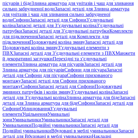
пісуарів і біде
Зливна арматура для унітазів і чаш для зливання
сильно забрудненої води
Запасні деталі для Зливна арматура
для унітазів і чаш для зливання сильно забрудненої
води
Сифони
Запасні деталі для Сифони
З’єднувальні
коліна
Запасні деталі для З’єднувальні коліна
З’єднувальні
патрубки
Запасні деталі для З’єднувальні патрубки
Комплекти
для підключення
Запасні деталі для Комплекти для
підключення
Подовжувачі коліна змиву
Запасні деталі для
Подовжувачі коліна змиву
З’єднувальні елементи з
ПВХ
Запасні деталі для З’єднувальні елементи з ПВХ
Манжети
й декоративні заглушки
Перехідні та з’єднувальні
елементи
Зливна арматура для пісуарів
Запасні деталі для
Зливна арматура для пісуарів
Сифони для пісуара
Запасні
деталі для Сифони для пісуара
Сифони прихованого
монтажу
Запасні деталі для Сифони прихованого
монтажу
Сифони
Запасні деталі для Сифони
Подовжувачі
змивних патрубків і колін змиву
З’єднувальні коліна
Запасні
деталі для З’єднувальні коліна
Зливна арматура для біде
Запасні
деталі для Зливна арматура для біде
Сифони
Запасні деталі для
Сифони
Облицювання
З’єднувальні
елементи
Ущільнення
Умивальні
зони
Умивальники
Умивальники
Запасні деталі для
Умивальники
Подвійні умивальники
Запасні деталі для
Подвійні умивальники
Вбудовані в меблі умивальники
Запасні
деталі для Вбудовані в меблі умивальники
Накладні