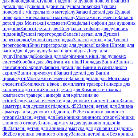
для водовідводів
Душові піддони та душові поверхні
Запасні
деталі для Душові піддони та душові поверхні
Душові
поверхні з мінерального матеріалу
Запасні деталі для Душові
поверхні з мінерального матеріалу
Монтажні елементи
Запасні
деталі для Монтажні елементи
Спеціальні сифони для душових
піддонів
Запасні деталі для Спеціальні сифони для душових
піддонів
Душові перегородки
Запасні деталі для Душові
перегородки
Душові перегородки
Запасні деталі для Душові
перегородки
Бічні перегородки для душової кабіни
Ширми для
ванни
Двері для душу
Запасні деталі для Двері для
душу
Приладдя
Коробки для зберігання в ніші для душових
систем
Коробки для зберігання в ніші
Приладдя
Ванни
Ванни із
санітарного акрилу
Запасні деталі для Ванни із санітарного
акрилу
Ванни прямокутні
Запасні деталі для Ванни
прямокутні
Монтажні елементи
Запасні деталі для Монтажні
елементи
Комплекти ніжок і комплекти траверс і анкерів для
кріплення до стіни
Запасні деталі для Комплекти ніжок і
комплекти траверс і анкерів для кріплення до
стіни
З’єднувальні елементи для душових систем і ванн
Зливна
арматура для душових піддонів, d52
Запасні деталі для Зливна
арматура для душових піддонів, d52
Без кришки зливного
отвору
Запасні деталі для Без кришки зливного отвору
Кришки
зливного отвору
Зливна арматура для душових піддонів,
d62
Запасні деталі для Зливна арматура для душових піддонів,
d62
Без кришки зливного отвору
Запасні деталі для Без кришки