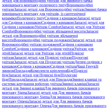
деталі для Воронкоподібні унітази для змивного бачка
зовнішнього монтажу поличного типу
Воронкоподібні
унітази
Запасні деталі для Воронкоподібні унітази
Змивні бачки
зовнішнього монтажу для унітазів, із сантехнічної
кераміки
Поличного типу
Сидіння з кришкою
Запасні деталі
для Сидіння з кришкою
Сидіння з кришкою
Запасні деталі для
Сидіння з кришкою
Унітази Comfort
Запасні деталі для Унітази
Comfort
Воронкоподібні унітази збільшеної висоти
Запасні
деталі для Воронкоподібні унітази збільшеної
висоти
Воронкоподібні унітази подовжені
Запасні деталі для
Воронкоподібні унітази подовжені
Сидіння з кришкою
Comfort
Сидіння з кришкою
Сидіння унітаза
Унітази для
дітей
Запасні деталі для Унітази для дітей
Підвісні
унітази
Запасні деталі для Підвісні унітази
Підлогові
унітази
Запасні деталі для Підлогові унітази
Дитячі сидіння з
кришкою
Сидіння з кришкою
Сидіння унітаза
Чаші Генуя
Зі
змивом
Приладдя
Комплекти кріплення
Біде
Підвісні
біде
Запасні деталі для Підвісні біде
Підлогові
біде
Приладдя
Запасні деталі для Приладдя
Змивні клавіші та
системи керування роботою унітаза
Змивні клавіші
Запасні
деталі для Змивні клавіші
Для змивних бачків прихованого
монтажу Sigma
Запасні деталі для Для змивних бачків
прихованого монтажу Sigma
Для змивних бачків прихованого
монтажу Omega
Запасні деталі для Для змивних бачків
прихованого монтажу Omega
Для змивних бачків прихованого