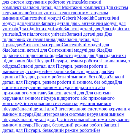
для систем керування роботою унітаза
Монтажні
комплекти
Запасні деталі для Монтажні комплекти
Для систем
керування роботою унітаза з електронним запуском
змивання
Сантехнічні модулі Geberit Monolith
Сантехнічні
модулі для унітазів
Запасні деталі для Сантехнічні модулі для
унітазів
Для підвісних унітазів
Запасні деталі для Для підвісних
унітазів
Для підлогових унітазів
Запасні деталі для Для
підлогових унітазів
Приладдя
Запасні деталі для
Приладдя
Витратні матеріали
Сантехнічні модулі для
біде
Запасні деталі для Сантехнічні модулі для біде
Для
підвісних і підлогових біде
Запасні деталі для Для підвісних і
підлогових біде
Пісуари
Пісуари, режим роботи зі змиванням, з
обідком
Запасні деталі для Пісуари, режим роботи зі
змиванням, з обідком
Без кришки
Запасні деталі для Без
кришки
Пісуари, режим роботи зі змивом, без обідка
Запасні
деталі для Пісуари, режим роботи зі змивом, без обідка
Для
системи керування змивом пісуара відкритого або
прихованого монтажу
Запасні деталі для Для системи
керування змивом пісуара відкритого або прихованого
монтажу
З інтегрованою системою керування змивом
пісуара
Запасні деталі для З інтегрованою системою керування
змивом пісуара
Для інтегрованої системи керування змивом
пісуара
Запасні деталі для Для інтегрованої системи керування
змивом пісуара
Пісуари, безводний режим роботи
Запасні
деталі для Пісуари, безводний режим роботи
Без