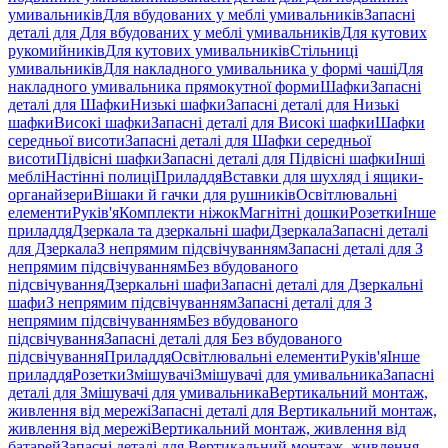
умивальників
Для вбудованих у меблі умивальників
Запасні
деталі для Для вбудованих у меблі умивальників
Для кутових
рукомийників
Для кутових умивальників
Стільниці
умивальників
Для накладного умивальника у формі чаші
Для
накладного умивальника прямокутної форми
Шафки
Запасні
деталі для Шафки
Низькі шафки
Запасні деталі для Низькі
шафки
Високі шафки
Запасні деталі для Високі шафки
Шафки
середньої висоти
Запасні деталі для Шафки середньої
висоти
Підвісні шафки
Запасні деталі для Підвісні шафки
Інші
меблі
Настінні полиці
Приладдя
Вставки для шухляд і ящики-
органайзери
Вішаки й гачки для рушників
Освітлювальні
елементи
Руків'я
Комплекти ніжок
Магнітні дошки
Розетки
Інше
приладдя
Дзеркала та дзеркальні шафи
Дзеркала
Запасні деталі
для Дзеркала
З непрямим підсвічуванням
Запасні деталі для З
непрямим підсвічуванням
Без вбудованого
підсвічування
Дзеркальні шафи
Запасні деталі для Дзеркальні
шафи
З непрямим підсвічуванням
Запасні деталі для З
непрямим підсвічуванням
Без вбудованого
підсвічування
Запасні деталі для Без вбудованого
підсвічування
Приладдя
Освітлювальні елементи
Руків'я
Інше
приладдя
Розетки
Змішувачі
Змішувачі для умивальника
Запасні
деталі для Змішувачі для умивальника
Вертикальний монтаж,
живлення від мережі
Запасні деталі для Вертикальний монтаж,
живлення від мережі
Вертикальний монтаж, живлення від
батарей
Запасні деталі для Вертикальний монтаж, живлення