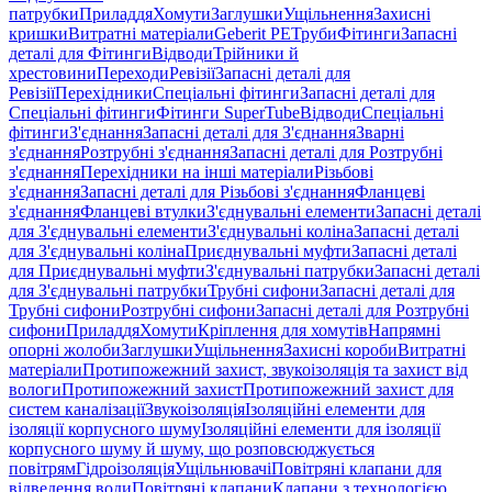
патрубки
Приладдя
Хомути
Заглушки
Ущільнення
Захисні
кришки
Витратні матеріали
Geberit PE
Труби
Фітинги
Запасні
деталі для Фітинги
Відводи
Трійники й
хрестовини
Переходи
Ревізії
Запасні деталі для
Ревізії
Перехідники
Спеціальні фітинги
Запасні деталі для
Спеціальні фітинги
Фітинги SuperTube
Відводи
Спеціальні
фітинги
З'єднання
Запасні деталі для З'єднання
Зварні
з'єднання
Розтрубні з'єднання
Запасні деталі для Розтрубні
з'єднання
Перехідники на інші матеріали
Різьбові
з'єднання
Запасні деталі для Різьбові з'єднання
Фланцеві
з'єднання
Фланцеві втулки
З'єднувальні елементи
Запасні деталі
для З'єднувальні елементи
З'єднувальні коліна
Запасні деталі
для З'єднувальні коліна
Приєднувальні муфти
Запасні деталі
для Приєднувальні муфти
З'єднувальні патрубки
Запасні деталі
для З'єднувальні патрубки
Трубні сифони
Запасні деталі для
Трубні сифони
Розтрубні сифони
Запасні деталі для Розтрубні
сифони
Приладдя
Хомути
Кріплення для хомутів
Напрямні
опорні жолоби
Заглушки
Ущільнення
Захисні короби
Витратні
матеріали
Протипожежний захист, звукоізоляція та захист від
вологи
Протипожежний захист
Протипожежний захист для
систем каналізації
Звукоізоляція
Ізоляційні елементи для
ізоляції корпусного шуму
Ізоляційні елементи для ізоляції
корпусного шуму й шуму, що розповсюджується
повітрям
Гідроізоляція
Ущільнювачі
Повітряні клапани для
відведення води
Повітряні клапани
Клапани з технологією