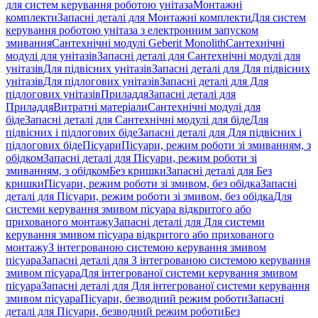
для систем керування роботою унітаза
Монтажні
комплекти
Запасні деталі для Монтажні комплекти
Для систем
керування роботою унітаза з електронним запуском
змивання
Сантехнічні модулі Geberit Monolith
Сантехнічні
модулі для унітазів
Запасні деталі для Сантехнічні модулі для
унітазів
Для підвісних унітазів
Запасні деталі для Для підвісних
унітазів
Для підлогових унітазів
Запасні деталі для Для
підлогових унітазів
Приладдя
Запасні деталі для
Приладдя
Витратні матеріали
Сантехнічні модулі для
біде
Запасні деталі для Сантехнічні модулі для біде
Для
підвісних і підлогових біде
Запасні деталі для Для підвісних і
підлогових біде
Пісуари
Пісуари, режим роботи зі змиванням, з
обідком
Запасні деталі для Пісуари, режим роботи зі
змиванням, з обідком
Без кришки
Запасні деталі для Без
кришки
Пісуари, режим роботи зі змивом, без обідка
Запасні
деталі для Пісуари, режим роботи зі змивом, без обідка
Для
системи керування змивом пісуара відкритого або
прихованого монтажу
Запасні деталі для Для системи
керування змивом пісуара відкритого або прихованого
монтажу
З інтегрованою системою керування змивом
пісуара
Запасні деталі для З інтегрованою системою керування
змивом пісуара
Для інтегрованої системи керування змивом
пісуара
Запасні деталі для Для інтегрованої системи керування
змивом пісуара
Пісуари, безводний режим роботи
Запасні
деталі для Пісуари, безводний режим роботи
Без