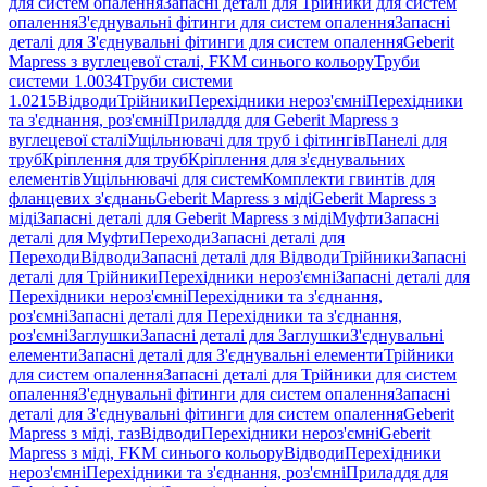
для систем опалення
Запасні деталі для Трійники для систем
опалення
З'єднувальні фітинги для систем опалення
Запасні
деталі для З'єднувальні фітинги для систем опалення
Geberit
Mapress з вуглецевої сталі, FKM синього кольору
Труби
системи 1.0034
Труби системи
1.0215
Відводи
Трійники
Перехідники нероз'ємні
Перехідники
та з'єднання, роз'ємні
Приладдя для Geberit Mapress з
вуглецевої сталі
Ущільнювачі для труб і фітингів
Панелі для
труб
Кріплення для труб
Кріплення для з'єднувальних
елементів
Ущільнювачі для систем
Комплекти гвинтів для
фланцевих з'єднань
Geberit Mapress з міді
Geberit Mapress з
міді
Запасні деталі для Geberit Mapress з міді
Муфти
Запасні
деталі для Муфти
Переходи
Запасні деталі для
Переходи
Відводи
Запасні деталі для Відводи
Трійники
Запасні
деталі для Трійники
Перехідники нероз'ємні
Запасні деталі для
Перехідники нероз'ємні
Перехідники та з'єднання,
роз'ємні
Запасні деталі для Перехідники та з'єднання,
роз'ємні
Заглушки
Запасні деталі для Заглушки
З'єднувальні
елементи
Запасні деталі для З'єднувальні елементи
Трійники
для систем опалення
Запасні деталі для Трійники для систем
опалення
З'єднувальні фітинги для систем опалення
Запасні
деталі для З'єднувальні фітинги для систем опалення
Geberit
Mapress з міді, газ
Відводи
Перехідники нероз'ємні
Geberit
Mapress з міді, FKM синього кольору
Відводи
Перехідники
нероз'ємні
Перехідники та з'єднання, роз'ємні
Приладдя для