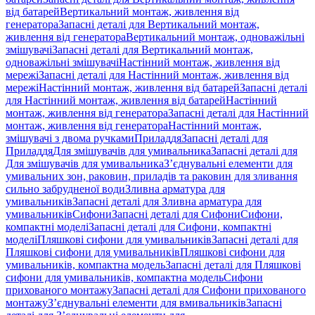
від батарей
Вертикальний монтаж, живлення від
генератора
Запасні деталі для Вертикальний монтаж,
живлення від генератора
Вертикальний монтаж, одноважільні
змішувачі
Запасні деталі для Вертикальний монтаж,
одноважільні змішувачі
Настінний монтаж, живлення від
мережі
Запасні деталі для Настінний монтаж, живлення від
мережі
Настінний монтаж, живлення від батарей
Запасні деталі
для Настінний монтаж, живлення від батарей
Настінний
монтаж, живлення від генератора
Запасні деталі для Настінний
монтаж, живлення від генератора
Настінний монтаж,
змішувачі з двома ручками
Приладдя
Запасні деталі для
Приладдя
Для змішувачів для умивальника
Запасні деталі для
Для змішувачів для умивальника
З’єднувальні елементи для
умивальних зон, раковин, приладів та раковин для зливання
сильно забрудненої води
Зливна арматура для
умивальників
Запасні деталі для Зливна арматура для
умивальників
Сифони
Запасні деталі для Сифони
Сифони,
компактні моделі
Запасні деталі для Сифони, компактні
моделі
Пляшкові сифони для умивальників
Запасні деталі для
Пляшкові сифони для умивальників
Пляшкові сифони для
умивальників, компактна модель
Запасні деталі для Пляшкові
сифони для умивальників, компактна модель
Сифони
прихованого монтажу
Запасні деталі для Сифони прихованого
монтажу
З’єднувальні елементи для вмивальників
Запасні