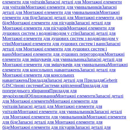
елементи для унітазів
Запасні деталі для Монтажні елементи
для унітазів
Монтажні елементи для умивальників
Запасні
деталі для Монтажні елементи для умивальників
Монтажні
елементи для біде
Запасні деталі для Монтажні елементи для
біде
Монтажні елементи для пісуарів
Запасні деталі для
Монтажні елементи для пісуарів
Монтажні елементи для
душових систем з водовідводом у стіні
Запасні деталі для
Монтажні елементи для душових систем з водовідводом у
стіні
Монтажні елементи для душових систем і ванн
Запасні
деталі для Монтажні елементи для душових систем і
ванн
Монтажні елементи для душових перегородок
Монтажні
елементи для змішувачів для умивальника
Запасні деталі для
Монтажні елементи для змішувачів для умивальника
Монтажні
елементи для консольних навантажень
Запасні деталі для
Монтажні елементи для консольних
навантажень
Приладдя
Запасні деталі для Приладдя
Geberit
GIS
Стінові системи
Системи кріплення
Приладдя для
попереднього збирання
Приладдя для
звукоізоляції
Облицювання
Монтажні елементи
Запасні деталі
для Монтажні елементи
Монтажні елементи для
унітазів
Запасні деталі для Монтажні елементи для
унітазів
Монтажні елементи для умивальників
Запасні деталі
для Монтажні елементи для умивальників
Монтажні елементи
для біде
Запасні деталі для Монтажні елементи для
біде
Монтажні елементи для пісуарів
Запасні деталі для