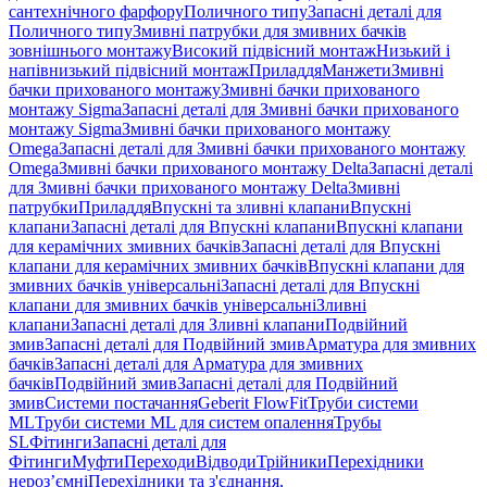
сантехнічного фарфору
Поличного типу
Запасні деталі для
Поличного типу
Змивні патрубки для змивних бачків
зовнішнього монтажу
Високий підвісний монтаж
Низький і
напівнизький підвісний монтаж
Приладдя
Манжети
Змивні
бачки прихованого монтажу
Змивні бачки прихованого
монтажу Sigma
Запасні деталі для Змивні бачки прихованого
монтажу Sigma
Змивні бачки прихованого монтажу
Omega
Запасні деталі для Змивні бачки прихованого монтажу
Omega
Змивні бачки прихованого монтажу Delta
Запасні деталі
для Змивні бачки прихованого монтажу Delta
Змивні
патрубки
Приладдя
Впускні та зливні клапани
Впускні
клапани
Запасні деталі для Впускні клапани
Впускні клапани
для керамічних змивних бачків
Запасні деталі для Впускні
клапани для керамічних змивних бачків
Впускні клапани для
змивних бачків універсальні
Запасні деталі для Впускні
клапани для змивних бачків універсальні
Зливні
клапани
Запасні деталі для Зливні клапани
Подвійний
змив
Запасні деталі для Подвійний змив
Арматура для змивних
бачкiв
Запасні деталі для Арматура для змивних
бачкiв
Подвійний змив
Запасні деталі для Подвійний
змив
Системи постачання
Geberit FlowFit
Труби системи
ML
Труби системи ML для систем опалення
Трубы
SL
Фітинги
Запасні деталі для
Фітинги
Муфти
Переходи
Відводи
Трійники
Перехідники
нероз’ємні
Перехідники та з'єднання,