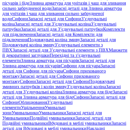
пісуарів і біде
Зливна арматура для унітазів і чаш для зливання
сильно забрудненої води
Запасні деталі для Зливна арматура
для унітазів і чаш для зливання сильно забрудненої
води
Сифони
Запасні деталі для Сифони
З’єднувальні
коліна
Запасні деталі для З’єднувальні коліна
З’єднувальні
патрубки
Запасні деталі для З’єднувальні патрубки
Комплекти
для підключення
Запасні деталі для Комплекти для
підключення
Подовжувачі коліна змиву
Запасні деталі для
Подовжувачі коліна змиву
З’єднувальні елементи з
ПВХ
Запасні деталі для З’єднувальні елементи з ПВХ
Манжети
й декоративні заглушки
Перехідні та з’єднувальні
елементи
Зливна арматура для пісуарів
Запасні деталі для
Зливна арматура для пісуарів
Сифони для пісуара
Запасні
деталі для Сифони для пісуара
Сифони прихованого
монтажу
Запасні деталі для Сифони прихованого
монтажу
Сифони
Запасні деталі для Сифони
Подовжувачі
змивних патрубків і колін змиву
З’єднувальні коліна
Запасні
деталі для З’єднувальні коліна
Зливна арматура для біде
Запасні
деталі для Зливна арматура для біде
Сифони
Запасні деталі для
Сифони
Облицювання
З’єднувальні
елементи
Ущільнення
Умивальні
зони
Умивальники
Умивальники
Запасні деталі для
Умивальники
Подвійні умивальники
Запасні деталі для
Подвійні умивальники
Вбудовані в меблі умивальники
Запасні
деталі для Вбудовані в меблі умивальники
Накладні