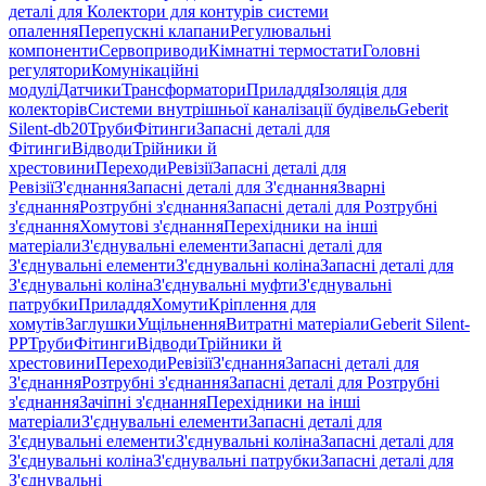
деталі для Колектори для контурів системи
опалення
Перепускні клапани
Регулювальні
компоненти
Сервоприводи
Кімнатні термостати
Головні
регулятори
Комунікаційні
модулі
Датчики
Трансформатори
Приладдя
Ізоляція для
колекторів
Системи внутрішньої каналізації будівель
Geberit
Silent-db20
Труби
Фітинги
Запасні деталі для
Фітинги
Відводи
Трійники й
хрестовини
Переходи
Ревізії
Запасні деталі для
Ревізії
З'єднання
Запасні деталі для З'єднання
Зварні
з'єднання
Розтрубні з'єднання
Запасні деталі для Розтрубні
з'єднання
Хомутові з'єднання
Перехідники на інші
матеріали
З'єднувальні елементи
Запасні деталі для
З'єднувальні елементи
З'єднувальні коліна
Запасні деталі для
З'єднувальні коліна
З'єднувальні муфти
З'єднувальні
патрубки
Приладдя
Хомути
Кріплення для
хомутів
Заглушки
Ущільнення
Витратні матеріали
Geberit Silent-
PP
Труби
Фітинги
Відводи
Трійники й
хрестовини
Переходи
Ревізії
З'єднання
Запасні деталі для
З'єднання
Розтрубні з'єднання
Запасні деталі для Розтрубні
з'єднання
Зачіпні з'єднання
Перехідники на інші
матеріали
З'єднувальні елементи
Запасні деталі для
З'єднувальні елементи
З'єднувальні коліна
Запасні деталі для
З'єднувальні коліна
З'єднувальні патрубки
Запасні деталі для
З'єднувальні