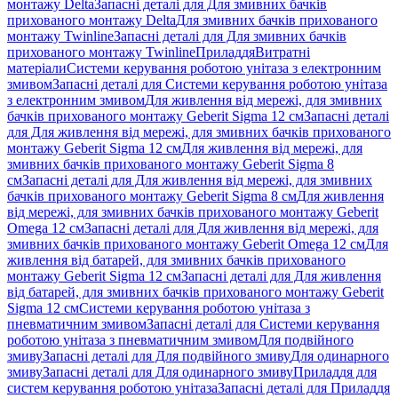
монтажу Delta
Запасні деталі для Для змивних бачків
прихованого монтажу Delta
Для змивних бачків прихованого
монтажу Twinline
Запасні деталі для Для змивних бачків
прихованого монтажу Twinline
Приладдя
Витратні
матеріали
Системи керування роботою унітаза з електронним
змивом
Запасні деталі для Системи керування роботою унітаза
з електронним змивом
Для живлення від мережі, для змивних
бачків прихованого монтажу Geberit Sigma 12 см
Запасні деталі
для Для живлення від мережі, для змивних бачків прихованого
монтажу Geberit Sigma 12 см
Для живлення від мережі, для
змивних бачків прихованого монтажу Geberit Sigma 8
см
Запасні деталі для Для живлення від мережі, для змивних
бачків прихованого монтажу Geberit Sigma 8 см
Для живлення
від мережі, для змивних бачків прихованого монтажу Geberit
Omega 12 см
Запасні деталі для Для живлення від мережі, для
змивних бачків прихованого монтажу Geberit Omega 12 см
Для
живлення від батарей, для змивних бачків прихованого
монтажу Geberit Sigma 12 см
Запасні деталі для Для живлення
від батарей, для змивних бачків прихованого монтажу Geberit
Sigma 12 см
Системи керування роботою унітаза з
пневматичним змивом
Запасні деталі для Системи керування
роботою унітаза з пневматичним змивом
Для подвійного
змиву
Запасні деталі для Для подвійного змиву
Для одинарного
змиву
Запасні деталі для Для одинарного змиву
Приладдя для
систем керування роботою унітаза
Запасні деталі для Приладдя