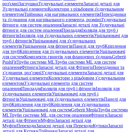
роз'ємні
Заглушки
З'єднувальні елементи
Запасні деталі для
З'єднувальні елементи
Колектори з різьбовим з'єднувальним
елементом
Трійники для нагрівальних елементів
Перехідники
та з'єднання для нагрівального елемента, розміні
З'єднувальні
фітинги для систем опалення
Запасні деталі для З'єднувальні
фітинги для систем опалення
Приладдя
Ізоляція для труб і
фітингів
Ізоляція для з'єднувальних елементів
Ущільнювачі для
труб і фітингів
Ущільнювачі для з'єднувальних
елементів
Ущільнення для фітингів
Панелі для труб
Кріплення
для труб
Кріплення для з'єднувальних елементів
Ущільнювачі
для систем
Комплекти гвинтів для фланцевих з'єднань
Geberit
PushFit
Труби системи ML
Труби системи ML для систем
опалення
Фітинги
Запасні деталі для Фітинги
Перехідники та
з’єднання, роз’ємні
З’єднувальні елементи
Запасні деталі для
З’єднувальні елементи
Колектори з різьбовим з’єднувальним
елементом
З’єднувальні елементи для систем
опалення
Приладдя
Ізоляція для труб і фітингів
Ізоляція для
з'єднувальних елементів
Ущільнювачі для труб і
фітингів
Ущільнювачі для з'єднувальних елементів
Панелі для
труб
Кріплення для труб
Кріплення для з'єднувальних
елементів
Ущільнювачі для систем
Geberit Mepla
Труби системи
ML
Труби системи ML для систем опалення
Фітинги
Запасні
деталі для Фітинги
Муфти
Запасні деталі для
Муфти
Переходи
Запасні деталі для Переходи
Кутики
Запасні
деталі для Кутики
Трійники
Запасні деталі для