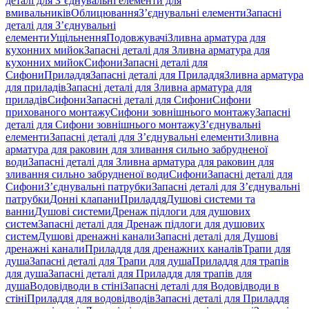
деталі для З’єднувальні елементи для
вмивальників
Облицювання
З’єднувальні елементи
Запасні
деталі для З’єднувальні
елементи
Ущільнення
Подовжувачі
Зливна арматура для
кухонних мийок
Запасні деталі для Зливна арматура для
кухонних мийок
Сифони
Запасні деталі для
Сифони
Приладдя
Запасні деталі для Приладдя
Зливна арматура
для приладів
Запасні деталі для Зливна арматура для
приладів
Сифони
Запасні деталі для Сифони
Сифони
прихованого монтажу
Сифони зовнішнього монтажу
Запасні
деталі для Сифони зовнішнього монтажу
З’єднувальні
елементи
Запасні деталі для З’єднувальні елементи
Зливна
арматура для раковин для зливання сильно забрудненої
води
Запасні деталі для Зливна арматура для раковин для
зливання сильно забрудненої води
Сифони
Запасні деталі для
Сифони
З’єднувальні патрубки
Запасні деталі для З’єднувальні
патрубки
Донні клапани
Приладдя
Душові системи та
ванни
Душові системи
Дренаж підлоги для душових
систем
Запасні деталі для Дренаж підлоги для душових
систем
Душові дренажні канали
Запасні деталі для Душові
дренажні канали
Приладдя для дренажних каналів
Трапи для
душа
Запасні деталі для Трапи для душа
Приладдя для трапів
для душа
Запасні деталі для Приладдя для трапів для
душа
Водовідводи в стіні
Запасні деталі для Водовідводи в
стіні
Приладдя для водовідводів
Запасні деталі для Приладдя