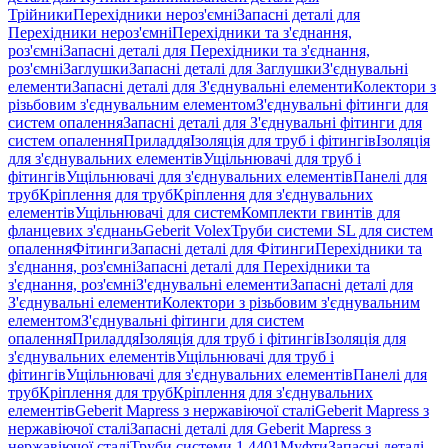
Трійники
Перехідники нероз'ємні
Запасні деталі для
Перехідники нероз'ємні
Перехідники та з'єднання,
роз'ємні
Запасні деталі для Перехідники та з'єднання,
роз'ємні
Заглушки
Запасні деталі для Заглушки
З'єднувальні
елементи
Запасні деталі для З'єднувальні елементи
Колектори з
різьбовим з'єднувальним елементом
З'єднувальні фітинги для
систем опалення
Запасні деталі для З'єднувальні фітинги для
систем опалення
Приладдя
Ізоляція для труб і фітингів
Ізоляція
для з'єднувальних елементів
Ущільнювачі для труб і
фітингів
Ущільнювачі для з'єднувальних елементів
Панелі для
труб
Кріплення для труб
Кріплення для з'єднувальних
елементів
Ущільнювачі для систем
Комплекти гвинтів для
фланцевих з'єднань
Geberit Volex
Труби системи SL для систем
опалення
Фітинги
Запасні деталі для Фітинги
Перехідники та
з'єднання, роз'ємні
Запасні деталі для Перехідники та
з'єднання, роз'ємні
З'єднувальні елементи
Запасні деталі для
З'єднувальні елементи
Колектори з різьбовим з'єднувальним
елементом
З'єднувальні фітинги для систем
опалення
Приладдя
Ізоляція для труб і фітингів
Ізоляція для
з'єднувальних елементів
Ущільнювачі для труб і
фітингів
Ущільнювачі для з'єднувальних елементів
Панелі для
труб
Кріплення для труб
Кріплення для з'єднувальних
елементів
Geberit Mapress з нержавіючої сталі
Geberit Mapress з
нержавіючої сталі
Запасні деталі для Geberit Mapress з
нержавіючої сталі
Труби системи 1.4401
Муфти
Запасні деталі