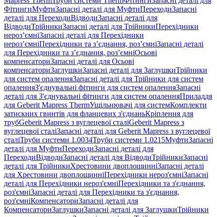
Mapress Therm
Труби системи Therm
Фітинги
Запасні деталі для
Фітинги
Муфти
Запасні деталі для Муфти
Переходи
Запасні
деталі для Переходи
Відводи
Запасні деталі для
Відводи
Трійники
Запасні деталі для Трійники
Перехідники
нероз’ємні
Запасні деталі для Перехідники
нероз’ємні
Перехідники та з’єднання, роз’ємні
Запасні деталі
для Перехідники та з’єднання, роз’ємні
Осьові
компенсатори
Запасні деталі для Осьові
компенсатори
Заглушки
Запасні деталі для Заглушки
Трійники
для систем опалення
Запасні деталі для Трійники для систем
опалення
З'єднувальні фітинги для систем опалення
Запасні
деталі для З'єднувальні фітинги для систем опалення
Приладдя
для Geberit Mapress Therm
Ущільнювачі для систем
Комплекти
затискних гвинтів для фланцевих з'єднань
Кріплення для
труб
Geberit Mapress з вуглецевої сталі
Geberit Mapress з
вуглецевої сталі
Запасні деталі для Geberit Mapress з вуглецевої
сталі
Труби системи 1.0034
Труби системи 1.0215
Муфти
Запасні
деталі для Муфти
Переходи
Запасні деталі для
Переходи
Відводи
Запасні деталі для Відводи
Трійники
Запасні
деталі для Трійники
Хрестовини двоплощинні
Запасні деталі
для Хрестовини двоплощинні
Перехідники нероз'ємні
Запасні
деталі для Перехідники нероз'ємні
Перехідники та з'єднання,
роз'ємні
Запасні деталі для Перехідники та з'єднання,
роз'ємні
Компенсатори
Запасні деталі для
Компенсатори
Заглушки
Запасні деталі для Заглушки
Трійники