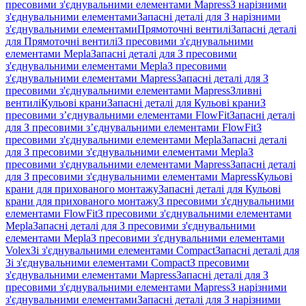
пресовими з'єднувальними елементами Mapress
З нарізними
з'єднувальними елементами
Запасні деталі для З нарізними
з'єднувальними елементами
Прямоточні вентилі
Запасні деталі
для Прямоточні вентилі
З пресовими з'єднувальними
елементами Mepla
Запасні деталі для З пресовими
з'єднувальними елементами Mepla
З пресовими
з'єднувальними елементами Mapress
Запасні деталі для З
пресовими з'єднувальними елементами Mapress
Зливні
вентилі
Кульові крани
Запасні деталі для Кульові крани
З
пресовими з’єднувальними елементами FlowFit
Запасні деталі
для З пресовими з’єднувальними елементами FlowFit
З
пресовими з'єднувальними елементами Mepla
Запасні деталі
для З пресовими з'єднувальними елементами Mepla
З
пресовими з'єднувальними елементами Mapress
Запасні деталі
для З пресовими з'єднувальними елементами Mapress
Кульові
крани для прихованого монтажу
Запасні деталі для Кульові
крани для прихованого монтажу
З пресовими з'єднувальними
елементами FlowFit
З пресовими з'єднувальними елементами
Mepla
Запасні деталі для З пресовими з'єднувальними
елементами Mepla
З пресовими з'єднувальними елементами
Volex
Зі з'єднувальними елементами Compact
Запасні деталі для
Зі з'єднувальними елементами Compact
З пресовими
з'єднувальними елементами Mapress
Запасні деталі для З
пресовими з'єднувальними елементами Mapress
З нарізними
з'єднувальними елементами
Запасні деталі для З нарізними