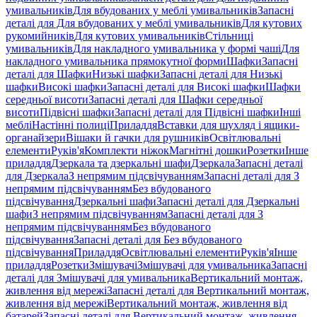
умивальників
Для вбудованих у меблі умивальників
Запасні
деталі для Для вбудованих у меблі умивальників
Для кутових
рукомийників
Для кутових умивальників
Стільниці
умивальників
Для накладного умивальника у формі чаші
Для
накладного умивальника прямокутної форми
Шафки
Запасні
деталі для Шафки
Низькі шафки
Запасні деталі для Низькі
шафки
Високі шафки
Запасні деталі для Високі шафки
Шафки
середньої висоти
Запасні деталі для Шафки середньої
висоти
Підвісні шафки
Запасні деталі для Підвісні шафки
Інші
меблі
Настінні полиці
Приладдя
Вставки для шухляд і ящики-
органайзери
Вішаки й гачки для рушників
Освітлювальні
елементи
Руків'я
Комплекти ніжок
Магнітні дошки
Розетки
Інше
приладдя
Дзеркала та дзеркальні шафи
Дзеркала
Запасні деталі
для Дзеркала
З непрямим підсвічуванням
Запасні деталі для З
непрямим підсвічуванням
Без вбудованого
підсвічування
Дзеркальні шафи
Запасні деталі для Дзеркальні
шафи
З непрямим підсвічуванням
Запасні деталі для З
непрямим підсвічуванням
Без вбудованого
підсвічування
Запасні деталі для Без вбудованого
підсвічування
Приладдя
Освітлювальні елементи
Руків'я
Інше
приладдя
Розетки
Змішувачі
Змішувачі для умивальника
Запасні
деталі для Змішувачі для умивальника
Вертикальний монтаж,
живлення від мережі
Запасні деталі для Вертикальний монтаж,
живлення від мережі
Вертикальний монтаж, живлення від
батарей
Запасні деталі для Вертикальний монтаж, живлення