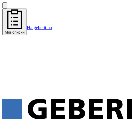
На geberit.ua
Мої списки