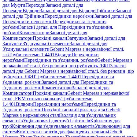
для Муфти
Переходи
Запасні деталі для
Переходи
Відводи
Запасні деталі для Відводи
Трійники
Запасні
деталі для Трійники
Перехідники нероз'ємні
Запасні деталі для
Перехідники нероз'ємні
Перехідники та з'єднання,
роз'ємні
Запасні деталі для Перехідники та з'єднання,
роз'ємні
Компенсатори
Запасні деталі для
Компенсатори
Прохідні канали
Заглушки
Запасні деталі для
Заглушки
З'єднувальні елементи
Запасні деталі для
З'єднувальні елементи
Geberit Mapress з нержавіючої сталі,
газ
Труби системи 1.4401
Відводи
Перехідники
нероз'ємні
Перехідники та з'єднання, роз'ємні
Geberit Mapress з
нержавіючої сталі, без речовин, що руйнують ЛФП
Запасні
деталі для Geberit Mapress з нержавіючої сталі, без речовин, що
руйнують ЛФП
Труби системи 1.4401
Перехідники та
з'єднання, роз'ємні
Запасні деталі для Перехідники та
з'єднання, роз'ємні
Компенсатори
Запасні деталі для
Компенсатори
Прохідні канали
Geberit Mapress з нержавіючої
сталі, FKM синього кольору
Труби системи
1.4401
Відводи
Перехідники нероз'ємні
Перехідники та
з'єднання, роз'ємні
Прохідні канали
Приладдя для Geberit
Mapress з нержавіючої сталі
Ізоляція для з'єднувальних
елементів
Ущільнювачі для труб і фітингів
Кріплення для
труб
Кріплення для з'єднувальних елементів
Ущільнювачі для
систем
Комплекти гвинтів для фланцевих з'єднань
Geberit