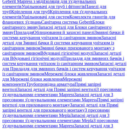
Geberit Mapress з міді
Ізоляція для з'єднувальних
елементів
Ущільнювачі для труб і фітингів
Панелі для
труб
Кріплення для труб
Кріплення для з'єднувальних
елементів
Ущільнювачі для систем
Комплекти гвинтів для
фланцевих з'єднань
Санітарна система Geberit
Блоки
санітарного змиву
Запасні деталі для Блоки санітарного
змиву
Приладдя
Облицювання й захисні панелі
Змивні бачки й
системи керування унітазом із санітарним змивом
Запасні
деталі для Змивні бачки й системи керування унітазом із
санітарним змивом
Змивні бачки прихованого монтажу з
санітарним змивом
Вбудовані гігієнічні модулі
Запасні деталі
для Вбудовані гігієнічні модулі
Приладдя для змивних бачків і
систем керування унітазом із санітарним змивом
Запасні деталі
для Приладдя для змивних бачків і систем керування унітазом
із санітарним змивом
Мережеві блоки живлення
Запасні деталі
для Мережеві блоки живлення
Мережеві
компоненти
Трубопровідна арматура
Прямі запірні
вентилі
Запасні деталі для Прямі запірні вентилі
З пресовими
з'єднувальними елементами Mapress
Запасні деталі для З
пресовими з'єднувальними елементами Mapress
Прямі запірні
вентилі для прихованого монтажу
Запасні деталі для Прямі
запірні вентилі для прихованого монтажу
З пресовими
з'єднувальними елементами Mepla
Запасні деталі для З
пресовими з'єднувальними елементами Mepla
З пресовими
з'єднувальними елементами Mapress
Запасні деталі для З