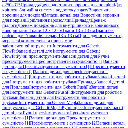
d250–315
Приладдя
Для водостічних воронок для покрівлі
Для
кріплень
Звичайна система водостоку з даху
Водостічні
воронки для покрівлі
Запасні деталі для Водостічні воронки
для покрівлі
Кріплення пароізоляції
Приладдя
Дренаж
підлоги
Дренаж поверхонь для внутрішнього й зовнішнього
використання
Трапи 12 x 12 см
Трапи 13 x 13 см
Трапи без
сифона для балконів і терас, 13 x 13 см
Приладдя
Інструменти,
мережеві компоненти та програмне
забезпечення
Інструменти
Інструменти для Geberit
FlowFit
Запасні деталі для Інструменти для Geberit
FlowFit
Ручні пресінструменти
Запасні деталі для Ручні
пресінструменти
Прес-інструменти із сумісністю [1]
Запасні
деталі для Прес-інструменти із сумісністю [1]
Пресінструменти
із сумісністю [2]
Запасні деталі для Пресінструменти із
сумісністю [2]
Інструменти для роботи з трубами
Запасні деталі
для Інструменти для роботи з трубами
Приладдя
Запасні деталі
для Приладдя
Інструменти для Geberit PushFit
Запасні деталі
для Інструменти для Geberit PushFit
Інструменти для роботи з
трубами
Запасні деталі для Інструменти для роботи з
трубами
Інструменти для Geberit Mepla
Запасні деталі для
Інструменти для Geberit Mepla
Ручні прес-інструменти
Запасні
деталі для Ручні прес-інструменти
Прес-інструменти з
сумісністю [1]
Запасні деталі для Прес-інструменти з
сумісністю [1]
Прес-інструменти з сумісністю [2]
Запасні деталі