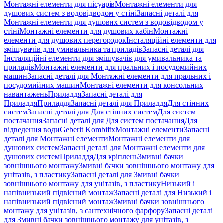
Монтажні елементи для пісуарів
Монтажні елементи для
душових систем з водовідводом у стіні
Запасні деталі для
Монтажні елементи для душових систем з водовідводом у
стіні
Монтажні елементи для душових кабін
Монтажні
елементи для душових перегородок
Інсталяційні елементи для
змішувачів для умивальника та приладів
Запасні деталі для
Інсталяційні елементи для змішувачів для умивальника та
приладів
Монтажні елементи для пральних і посудомийних
машин
Запасні деталі для Монтажні елементи для пральних і
посудомийних машин
Монтажні елементи для консольних
навантажень
Приладдя
Запасні деталі для
Приладдя
Приладдя
Запасні деталі для Приладдя
Для стінних
систем
Запасні деталі для Для стінних систем
Для систем
постачання
Запасні деталі для Для систем постачання
Для
відведення води
Geberit Kombifix
Монтажні елементи
Запасні
деталі для Монтажні елементи
Монтажні елементи для
душових систем
Запасні деталі для Монтажні елементи для
душових систем
Приладдя
Для кріплень
Змивні бачки
зовнішнього монтажу
Змивні бачки зовнішнього монтажу для
унітазів, з пластику
Запасні деталі для Змивні бачки
зовнішнього монтажу для унітазів, з пластику
Низький і
напівнизький підвісний монтаж
Запасні деталі для Низький і
напівнизький підвісний монтаж
Змивні бачки зовнішнього
монтажу для унітазів, з сантехнічного фарфору
Запасні деталі
для Змивні бачки зовнішнього монтажу для унітазів, з