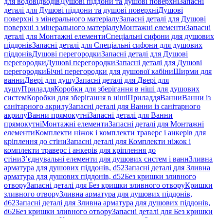
для водовідводів
Душові піддони та душові поверхні
Запасні
деталі для Душові піддони та душові поверхні
Душові
поверхні з мінерального матеріалу
Запасні деталі для Душові
поверхні з мінерального матеріалу
Монтажні елементи
Запасні
деталі для Монтажні елементи
Спеціальні сифони для душових
піддонів
Запасні деталі для Спеціальні сифони для душових
піддонів
Душові перегородки
Запасні деталі для Душові
перегородки
Душові перегородки
Запасні деталі для Душові
перегородки
Бічні перегородки для душової кабіни
Ширми для
ванни
Двері для душу
Запасні деталі для Двері для
душу
Приладдя
Коробки для зберігання в ніші для душових
систем
Коробки для зберігання в ніші
Приладдя
Ванни
Ванни із
санітарного акрилу
Запасні деталі для Ванни із санітарного
акрилу
Ванни прямокутні
Запасні деталі для Ванни
прямокутні
Монтажні елементи
Запасні деталі для Монтажні
елементи
Комплекти ніжок і комплекти траверс і анкерів для
кріплення до стіни
Запасні деталі для Комплекти ніжок і
комплекти траверс і анкерів для кріплення до
стіни
З’єднувальні елементи для душових систем і ванн
Зливна
арматура для душових піддонів, d52
Запасні деталі для Зливна
арматура для душових піддонів, d52
Без кришки зливного
отвору
Запасні деталі для Без кришки зливного отвору
Кришки
зливного отвору
Зливна арматура для душових піддонів,
d62
Запасні деталі для Зливна арматура для душових піддонів,
d62
Без кришки зливного отвору
Запасні деталі для Без кришки