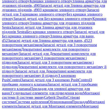
зливного отвору
Кришки зливного отвору
Зливна арматура для
душових піддонів, d90
Запасні деталі для Зливна арматура для
душових піддонів, d90
З кришкою зливного отвору
Запасні
деталі для З кришкою зливного отвору
Без кришки зливного
отвору
Запасні деталі для Без кришки зливного отвору
Кришки
зливного отвору
Зливна арматура для душових піддонів
Sestra
Запасні деталі для Зливна арматура для душових
піддонів Sestra
Без кришки зливного отвору
Запасні деталі для
Без кришки зливного отвору
Зливна арматура для ванн,
d52
Запасні деталі для Зливна арматура для ванн, d52
З
поворотним механізмом
Запасні деталі для З поворотним
механізмом
Декоративні комплекти для поворотного
механізму
Запасні деталі для Декоративні комплекти для
поворотного механізму
З поворотним механізмом і
підводом
Запасні деталі для З поворотним механізмом і
підводом
Декоративні комплекти для поворотного механізму й
підводу
Запасні деталі для Декоративні комплекти для
поворотного механізму й підводу
З кнопкою
PushControl
Запасні деталі для З кнопкою PushControl
З
пробками донного клапана
Запасні деталі для З пробками
донного клапана
Приладдя для зливної арматури для
ванн
З’єднувальні елементи для підведення води
Монтажні
системи й системи змиву
Geberit Duofix
Стінові
системи
Системи кріплення
Облицювання
Приладдя
Монтажні
елементи
Запасні деталі для Монтажні елементи
Монтажні