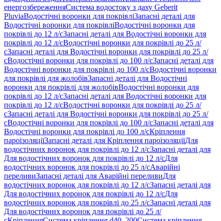
енергозбереження
Система водостоку з даху Geberit
Pluvia
Водостічні воронки для покрівлі
Запасні деталі для
Водостічні воронки для покрівлі
Водостічні воронки для
покрівлі до 12 л/с
Запасні деталі для Водостічні воронки для
покрівлі до 12 л/с
Водостічні воронки для покрівлі до 25 л/
с
Запасні деталі для Водостічні воронки для покрівлі до 25 л/
с
Водостічні воронки для покрівлі до 100 л/с
Запасні деталі для
Водостічні воронки для покрівлі до 100 л/с
Водостічні воронки
для покрівлі для жолобів
Запасні деталі для Водостічні
воронки для покрівлі для жолобів
Водостічні воронки для
покрівлі до 12 л/с
Запасні деталі для Водостічні воронки для
покрівлі до 12 л/с
Водостічні воронки для покрівлі до 25 л/
с
Запасні деталі для Водостічні воронки для покрівлі до 25 л/
с
Водостічні воронки для покрівлі до 100 л/с
Запасні деталі для
Водостічні воронки для покрівлі до 100 л/с
Кріплення
пароізоляції
Запасні деталі для Кріплення пароізоляції
Для
водостічних воронок для покрівлі до 12 л/с
Запасні деталі для
Для водостічних воронок для покрівлі до 12 л/с
Для
водостічних воронок для покрівлі до 25 л/с
Аварійні
переливи
Запасні деталі для Аварійні переливи
Для
водостічних воронок для покрівлі до 12 л/с
Запасні деталі для
Для водостічних воронок для покрівлі до 12 л/с
Для
водостічних воронок для покрівлі до 25 л/с
Запасні деталі для
Для водостічних воронок для покрівлі до 25 л/
с
Кріплення
Система кріплення d40–200
Система кріплення