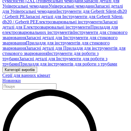
сумісністю [2XL]
Універсальні чемодани
Запасні деталі для
Універсальні чемодани
Універсальні чемодани
Запасні деталі
для Універсальні чемодани
Інструменти для Geberit Silent-db20
/ Geberit PE
Запасні деталі для Інструменти для Geberit Silent-
db20 / Geberit PE
Електрозварювальні інструменти
Запасні
деталі для Електрозварювальні інструменти
Приладдя для
електрозварювальних інструментів
Інструменти для стикового
зварювання
Запасні деталі для Інструменти для стикового
зварювання
Приладдя для інструментів для стикового
зварювання
Запасні деталі для Приладдя для інструментів для
стикового зварювання
Інструменти для роботи з
трубами
Запасні деталі для Інструменти для роботи з
трубами
Приладдя для інструментів для роботи з трубами
Категорії виробів
Серії для ванних кімнат
Новинки