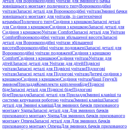
деталі для Воронкоподібні унітази для змивного бачка
зовнішнього монтажу поличного типу
Воронкоподібні
унітази
Запасні деталі для Воронкоподібні унітази
Змивні бачки
зовнішнього монтажу для унітазів, із сантехнічної
кераміки
Поличного типу
Сидіння з кришкою
Запасні деталі
для Сидіння з кришкою
Сидіння з кришкою
Запасні деталі для
Сидіння з кришкою
Унітази Comfort
Запасні деталі для Унітази
Comfort
Воронкоподібні унітази збільшеної висоти
Запасні
деталі для Воронкоподібні унітази збільшеної
висоти
Воронкоподібні унітази подовжені
Запасні деталі для
Воронкоподібні унітази подовжені
Сидіння з кришкою
Comfort
Сидіння з кришкою
Сидіння унітаза
Унітази для
дітей
Запасні деталі для Унітази для дітей
Підвісні
унітази
Запасні деталі для Підвісні унітази
Підлогові
унітази
Запасні деталі для Підлогові унітази
Дитячі сидіння з
кришкою
Сидіння з кришкою
Сидіння унітаза
Чаші Генуя
Зі
змивом
Приладдя
Комплекти кріплення
Біде
Підвісні
біде
Запасні деталі для Підвісні біде
Підлогові
біде
Приладдя
Запасні деталі для Приладдя
Змивні клавіші та
системи керування роботою унітаза
Змивні клавіші
Запасні
деталі для Змивні клавіші
Для змивних бачків прихованого
монтажу Sigma
Запасні деталі для Для змивних бачків
прихованого монтажу Sigma
Для змивних бачків прихованого
монтажу Omega
Запасні деталі для Для змивних бачків
прихованого монтажу Omega
Для змивних бачків прихованого