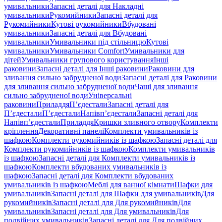
умивальники
Запасні деталі для Накладні
умивальники
Рукомийники
Запасні деталі для
Рукомийники
Кутові рукомийники
Вбудовані
умивальники
Запасні деталі для Вбудовані
умивальники
Умивальники під стільницю
Кутові
умивальники
Умивальники Comfort
Умивальники для
дітей
Умивальники групового користування
Інші
раковини
Запасні деталі для Інші раковини
Раковини для
зливання сильно забрудненої води
Запасні деталі для Раковини
для зливання сильно забрудненої води
Чаші для зливання
сильно забрудненої води
Універсальні
раковини
Приладдя
П’єдестали
Запасні деталі для
П’єдестали
П’єдестали
Напівп’єдестали
Запасні деталі для
Напівп’єдестали
Приладдя
Кришки зливного отвору
Комплекти
кріплення
Декоративні панелі
Комплекти умивальників із
шафкою
Комплекти рукомийників із шафкою
Запасні деталі для
Комплекти рукомийників із шафкою
Комплекти умивальників
із шафкою
Запасні деталі для Комплекти умивальників із
шафкою
Комплекти вбудованих умивальників із
шафкою
Запасні деталі для Комплекти вбудованих
умивальників із шафкою
Меблі для ванної кімнати
Шафки для
умивальників
Запасні деталі для Шафки для умивальників
Для
рукомийників
Запасні деталі для Для рукомийників
Для
умивальників
Запасні деталі для Для умивальників
Для
подвійних умивальників
Запасні деталі для Для подвійних