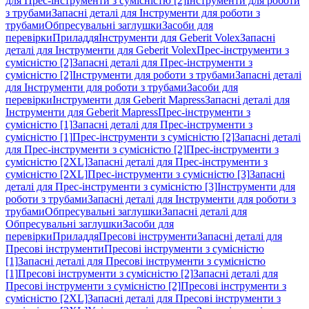
для Прес-інструменти з сумісністю [2]
Інструменти для роботи
з трубами
Запасні деталі для Інструменти для роботи з
трубами
Обпресувальні заглушки
Засоби для
перевірки
Приладдя
Інструменти для Geberit Volex
Запасні
деталі для Інструменти для Geberit Volex
Прес-інструменти з
сумісністю [2]
Запасні деталі для Прес-інструменти з
сумісністю [2]
Інструменти для роботи з трубами
Запасні деталі
для Інструменти для роботи з трубами
Засоби для
перевірки
Інструменти для Geberit Mapress
Запасні деталі для
Інструменти для Geberit Mapress
Прес-інструменти з
сумісністю [1]
Запасні деталі для Прес-інструменти з
сумісністю [1]
Прес-інструменти з сумісністю [2]
Запасні деталі
для Прес-інструменти з сумісністю [2]
Прес-інструменти з
сумісністю [2XL]
Запасні деталі для Прес-інструменти з
сумісністю [2XL]
Прес-інструменти з сумісністю [3]
Запасні
деталі для Прес-інструменти з сумісністю [3]
Інструменти для
роботи з трубами
Запасні деталі для Інструменти для роботи з
трубами
Обпресувальні заглушки
Запасні деталі для
Обпресувальні заглушки
Засоби для
перевірки
Приладдя
Пресові інструменти
Запасні деталі для
Пресові інструменти
Пресові інструменти з сумісністю
[1]
Запасні деталі для Пресові інструменти з сумісністю
[1]
Пресові інструменти з сумісністю [2]
Запасні деталі для
Пресові інструменти з сумісністю [2]
Пресові інструменти з
сумісністю [2XL]
Запасні деталі для Пресові інструменти з