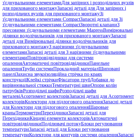
з'єднувальними елементами
Для запірних і розподільчих вузлів
для прихованого монтажу
Запасні деталі для Для запірних і
розподільчих вузлів для прихованого монтажу
Зі
з'єднувальними елементами Compact
Запасні деталі для Зі
з'єднувальними елементами Compact
Зворотні клапани
З
пресовими з'єднувальними елементами Mapress
Вимірювальні
ділянки водолічильників для прихованого монтажу
Запасні
деталі для Вимірювальні ділянки водолічильників для
прихованого монтажу
З нарізними з'єднувальними
елементами
Запасні деталі для З нарізними з'єднувальними
елементами
Повітровідвідники для системи
опалення
Автоматичні повітровідвідники
Панельне
опалення
Труби системи
Прокладний матеріал
Шиповані
панелі
Захисна звукоізоляційна стрічка по краях
конструкції
Клейкі стрічки
Фіксатори труб
Добавки до
вирівнювальної стяжки
Температурні шви
Опори колін
патрубків
Розподільчі шафи
Розподільчі шафи
металеві
Асортимент колекторів
Запасні деталі для Асортимент
колекторів
Колектори для підлогового опалення
Запасні деталі
для Колектори для підлогового опалення
Шаровые
краны
Термометри
Перехідники
Запасні деталі для
Перехідники
Кінцеві елементи колекторів
Автоматичні
повітровідвідники
Поділювачі потоку
Блоки регулювання
температури
Запасні деталі для Блоки регулювання
температури
Колектори для контурів системи опалення
Запасні