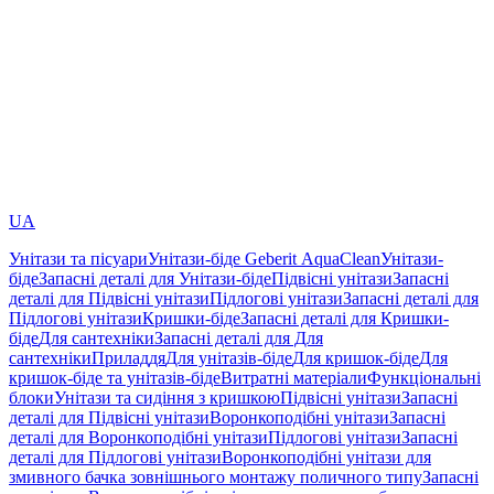
UA
Унітази та пісуари
Унітази-біде Geberit AquaClean
Унітази-
біде
Запасні деталі для Унітази-біде
Підвісні унітази
Запасні
деталі для Підвісні унітази
Підлогові унітази
Запасні деталі для
Підлогові унітази
Кришки-біде
Запасні деталі для Кришки-
біде
Для сантехніки
Запасні деталі для Для
сантехніки
Приладдя
Для унітазів-біде
Для кришок-біде
Для
кришок-біде та унітазів-біде
Витратні матеріали
Функціональні
блоки
Унітази та сидіння з кришкою
Підвісні унітази
Запасні
деталі для Підвісні унітази
Воронкоподібні унітази
Запасні
деталі для Воронкоподібні унітази
Підлогові унітази
Запасні
деталі для Підлогові унітази
Воронкоподібні унітази для
змивного бачка зовнішнього монтажу поличного типу
Запасні