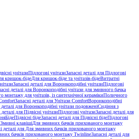
двісні унітази
Підлогові унітази
Запасні деталі для Підлогові
ля кришок-біде
Для кришок-біде та унітазів-біде
Витратні
нітази
Запасні деталі для Воронкоподібні унітази
Підлогові
пасні деталі для Воронкоподібні унітази для змивного бачка
о монтажу для унітазів, із сантехнічної кераміки
Поличного
Comfort
Запасні деталі для Унітази Comfort
Воронкоподібні
 деталі для Воронкоподібні унітази подовжені
Сидіння з
 деталі для Підвісні унітази
Підлогові унітази
Запасні деталі для
ння
Біде
Підвісні біде
Запасні деталі для Підвісні біде
Підлогові
 Змивні клавіші
Для змивних бачків прихованого монтажу
і деталі для Для змивних бачків прихованого монтажу
вних бачків прихованого монтажу Twinline
Запасні деталі для