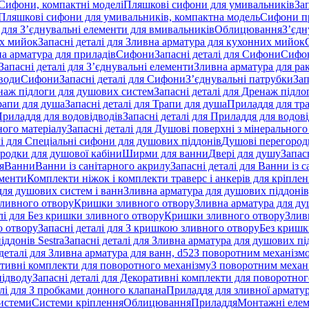
 Сифони, компактні моделі
Пляшкові сифони для умивальників
За
я Пляшкові сифони для умивальників, компактна модель
Сифони п
і для З’єднувальні елементи для вмивальників
Облицювання
З’єдн
их мийок
Запасні деталі для Зливна арматура для кухонних мийок
на арматура для приладів
Сифони
Запасні деталі для Сифони
Сифон
Запасні деталі для З’єднувальні елементи
Зливна арматура для ра
 води
Сифони
Запасні деталі для Сифони
З’єднувальні патрубки
Зап
наж підлоги для душових систем
Запасні деталі для Дренаж підл
рапи для душа
Запасні деталі для Трапи для душа
Приладдя для тра
риладдя для водовідводів
Запасні деталі для Приладдя для водов
ного матеріалу
Запасні деталі для Душові поверхні з мінерального
лі для Спеціальні сифони для душових піддонів
Душові перегород
ородки для душової кабіни
Ширми для ванни
Двері для душу
Запас
я
Ванни
Ванни із санітарного акрилу
Запасні деталі для Ванни із 
ементи
Комплекти ніжок і комплекти траверс і анкерів для кріплен
для душових систем і ванн
Зливна арматура для душових піддонів
зливного отвору
Кришки зливного отвору
Зливна арматура для ду
лі для Без кришки зливного отвору
Кришки зливного отвору
Злив
о отвору
Запасні деталі для З кришкою зливного отвору
Без кришк
ддонів Sestra
Запасні деталі для Зливна арматура для душових під
деталі для Зливна арматура для ванн, d52
З поворотним механізм
ативні комплекти для поворотного механізму
З поворотним механі
підводу
Запасні деталі для Декоративні комплекти для поворотног
алі для З пробками донного клапана
Приладдя для зливної армату
системи
Системи кріплення
Облицювання
Приладдя
Монтажні еле