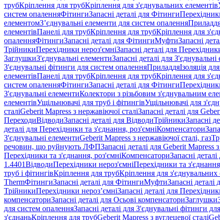
труб
Кріплення для труб
Кріплення для з'єднувальних елементів
систем опалення
Фітинги
Запасні деталі для Фітинги
Перехідники
елементом
З’єднувальні елементи для систем опалення
Приладд
елементів
Панелі для труб
Кріплення для труб
Кріплення для з'є
опалення
Фітинги
Запасні деталі для Фітинги
Муфти
Запасні дет
Трійники
Перехідники нероз'ємні
Запасні деталі для Перехідник
Заглушки
З'єднувальні елементи
Запасні деталі для З'єднувальні
З'єднувальні фітинги для систем опалення
Приладдя
Ізоляція для
елементів
Панелі для труб
Кріплення для труб
Кріплення для з'є
систем опалення
Фітинги
Запасні деталі для Фітинги
Перехідники
З'єднувальні елементи
Колектори з різьбовим з'єднувальним ел
елементів
Ущільнювачі для труб і фітингів
Ущільнювачі для з'єд
сталі
Geberit Mapress з нержавіючої сталі
Запасні деталі для Geber
Переходи
Відводи
Запасні деталі для Відводи
Трійники
Запасні д
деталі для Перехідники та з'єднання, роз'ємні
Компенсатори
Запа
З'єднувальні елементи
Geberit Mapress з нержавіючої сталі, газ
Тр
речовин, що руйнують ЛФП
Запасні деталі для Geberit Mapress
Перехідники та з'єднання, роз'ємні
Компенсатори
Запасні детал
1.4401
Відводи
Перехідники нероз'ємні
Перехідники та з'єднання,
труб і фітингів
Кріплення для труб
Кріплення для з'єднувальних
Therm
Фітинги
Запасні деталі для Фітинги
Муфти
Запасні деталі
Трійники
Перехідники нероз’ємні
Запасні деталі для Перехідник
компенсатори
Запасні деталі для Осьові компенсатори
Заглушки
для систем опалення
Запасні деталі для З'єднувальні фітинги дл
з'єднань
Кріплення для труб
Geberit Mapress з вуглецевої сталі
Geb