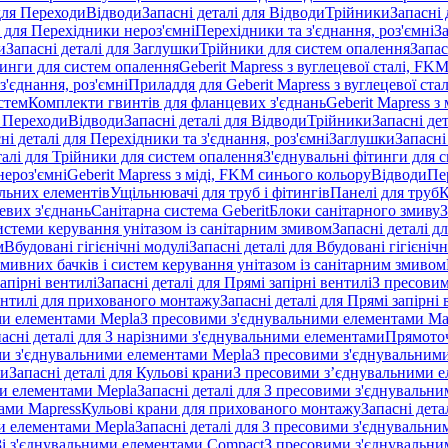
 для Переходи
Відводи
Запасні деталі для Відводи
Трійники
Запасні 
і для Перехідники нероз'ємні
Перехідники та з'єднання, роз'ємні
За
и
Запасні деталі для Заглушки
Трійники для систем опалення
Запас
ітинги для систем опалення
Geberit Mapress з вуглецевої сталі, FK
з'єднання, роз'ємні
Приладдя для Geberit Mapress з вуглецевої стал
стем
Комплекти гвинтів для фланцевих з'єднань
Geberit Mapress з 
я Переходи
Відводи
Запасні деталі для Відводи
Трійники
Запасні де
ні деталі для Перехідники та з'єднання, роз'ємні
Заглушки
Запасні
талі для Трійники для систем опалення
З'єднувальні фітинги для 
ероз'ємні
Geberit Mapress з міді, FKM синього кольору
Відводи
Пе
альних елементів
Ущільнювачі для труб і фітингів
Панелі для труб
К
евих з'єднань
Санітарна система Geberit
Блоки санітарного змиву
З
истеми керування унітазом із санітарним змивом
Запасні деталі д
м
Вбудовані гігієнічні модулі
Запасні деталі для Вбудовані гігієнічн
змивних бачків і систем керування унітазом із санітарним змивом
апірні вентилі
Запасні деталі для Прямі запірні вентилі
З пресовим
ентилі для прихованого монтажу
Запасні деталі для Прямі запірн
ими елементами Mepla
З пресовими з'єднувальними елементами Ma
асні деталі для З нарізними з'єднувальними елементами
Прямоточ
ими з'єднувальними елементами Mepla
З пресовими з'єднувальним
ни
Запасні деталі для Кульові крани
З пресовими з’єднувальними е
и елементами Mepla
Запасні деталі для З пресовими з'єднувальн
тами Mapress
Кульові крани для прихованого монтажу
Запасні дет
и елементами Mepla
Запасні деталі для З пресовими з'єднувальн
 Зі з'єднувальними елементами Compact
З пресовими з'єднувальни