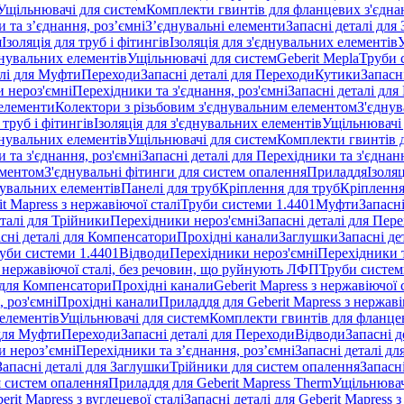
Ущільнювачі для систем
Комплекти гвинтів для фланцевих з'єдна
 та з’єднання, роз’ємні
З’єднувальні елементи
Запасні деталі для
я
Ізоляція для труб і фітингів
Ізоляція для з'єднувальних елементів
днувальних елементів
Ущільнювачі для систем
Geberit Mepla
Труби 
алі для Муфти
Переходи
Запасні деталі для Переходи
Кутики
Запасн
и нероз'ємні
Перехідники та з'єднання, роз'ємні
Запасні деталі для
 елементи
Колектори з різьбовим з'єднувальним елементом
З'єднув
 труб і фітингів
Ізоляція для з'єднувальних елементів
Ущільнювачі 
днувальних елементів
Ущільнювачі для систем
Комплекти гвинтів 
 та з'єднання, роз'ємні
Запасні деталі для Перехідники та з'єднанн
ементом
З'єднувальні фітинги для систем опалення
Приладдя
Ізоляц
нувальних елементів
Панелі для труб
Кріплення для труб
Кріплення
it Mapress з нержавіючої сталі
Труби системи 1.4401
Муфти
Запасн
еталі для Трійники
Перехідники нероз'ємні
Запасні деталі для Пер
сні деталі для Компенсатори
Прохідні канали
Заглушки
Запасні де
уби системи 1.4401
Відводи
Перехідники нероз'ємні
Перехідники т
 з нержавіючої сталі, без речовин, що руйнують ЛФП
Труби систем
і для Компенсатори
Прохідні канали
Geberit Mapress з нержавіючої
 роз'ємні
Прохідні канали
Приладдя для Geberit Mapress з нержаві
 елементів
Ущільнювачі для систем
Комплекти гвинтів для фланце
 для Муфти
Переходи
Запасні деталі для Переходи
Відводи
Запасні д
и нероз’ємні
Перехідники та з’єднання, роз’ємні
Запасні деталі дл
Запасні деталі для Заглушки
Трійники для систем опалення
Запасн
я систем опалення
Приладдя для Geberit Mapress Therm
Ущільнювач
erit Mapress з вуглецевої сталі
Запасні деталі для Geberit Mapress з