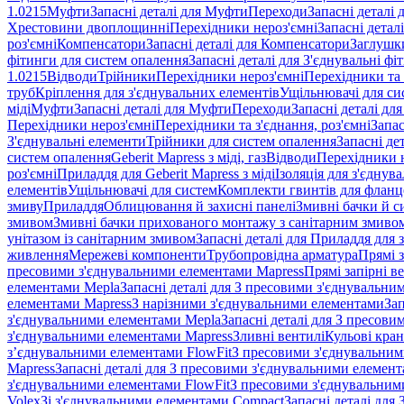
1.0215
Муфти
Запасні деталі для Муфти
Переходи
Запасні деталі
Хрестовини двоплощинні
Перехідники нероз'ємні
Запасні детал
роз'ємні
Компенсатори
Запасні деталі для Компенсатори
Заглушк
фітинги для систем опалення
Запасні деталі для З'єднувальні ф
1.0215
Відводи
Трійники
Перехідники нероз'ємні
Перехідники та 
труб
Кріплення для з'єднувальних елементів
Ущільнювачі для си
міді
Муфти
Запасні деталі для Муфти
Переходи
Запасні деталі дл
Перехідники нероз'ємні
Перехідники та з'єднання, роз'ємні
Запас
З'єднувальні елементи
Трійники для систем опалення
Запасні де
систем опалення
Geberit Mapress з міді, газ
Відводи
Перехідники н
роз'ємні
Приладдя для Geberit Mapress з міді
Ізоляція для з'єднув
елементів
Ущільнювачі для систем
Комплекти гвинтів для фланц
змиву
Приладдя
Облицювання й захисні панелі
Змивні бачки й с
змивом
Змивні бачки прихованого монтажу з санітарним змиво
унітазом із санітарним змивом
Запасні деталі для Приладдя для 
живлення
Мережеві компоненти
Трубопровідна арматура
Прямі з
пресовими з'єднувальними елементами Mapress
Прямі запірні в
елементами Mepla
Запасні деталі для З пресовими з'єднувальн
елементами Mapress
З нарізними з'єднувальними елементами
Зап
з'єднувальними елементами Mepla
Запасні деталі для З пресов
з'єднувальними елементами Mapress
Зливні вентилі
Кульові кра
з’єднувальними елементами FlowFit
З пресовими з'єднувальним
Mapress
Запасні деталі для З пресовими з'єднувальними елемен
з'єднувальними елементами FlowFit
З пресовими з'єднувальним
Volex
Зі з'єднувальними елементами Compact
Запасні деталі для