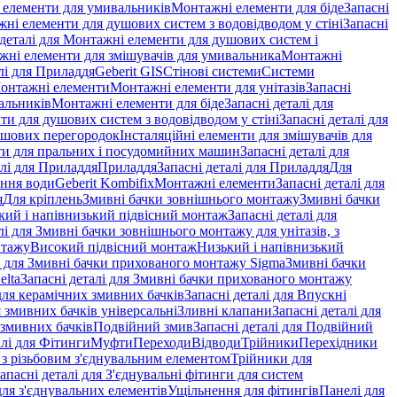
і елементи для умивальників
Монтажні елементи для біде
Запасні
ні елементи для душових систем з водовідводом у стіні
Запасні
 деталі для Монтажні елементи для душових систем і
ажні елементи для змішувачів для умивальника
Монтажні
лі для Приладдя
Geberit GIS
Стінові системи
Системи
Монтажні елементи
Монтажні елементи для унітазів
Запасні
альників
Монтажні елементи для біде
Запасні деталі для
и для душових систем з водовідводом у стіні
Запасні деталі для
ушових перегородок
Інсталяційні елементи для змішувачів для
и для пральних і посудомийних машин
Запасні деталі для
алі для Приладдя
Приладдя
Запасні деталі для Приладдя
Для
ення води
Geberit Kombifix
Монтажні елементи
Запасні деталі для
я
Для кріплень
Змивні бачки зовнішнього монтажу
Змивні бачки
кий і напівнизький підвісний монтаж
Запасні деталі для
лі для Змивні бачки зовнішнього монтажу для унітазів, з
нтажу
Високий підвісний монтаж
Низький і напівнизький
і для Змивні бачки прихованого монтажу Sigma
Змивні бачки
elta
Запасні деталі для Змивні бачки прихованого монтажу
ля керамічних змивних бачків
Запасні деталі для Впускні
я змивних бачків універсальні
Зливні клапани
Запасні деталі для
 змивних бачкiв
Подвійний змив
Запасні деталі для Подвійний
алі для Фітинги
Муфти
Переходи
Відводи
Трійники
Перехідники
з різьбовим з'єднувальним елементом
Трійники для
апасні деталі для З'єднувальні фітинги для систем
ля з'єднувальних елементів
Ущільнення для фітингів
Панелі для