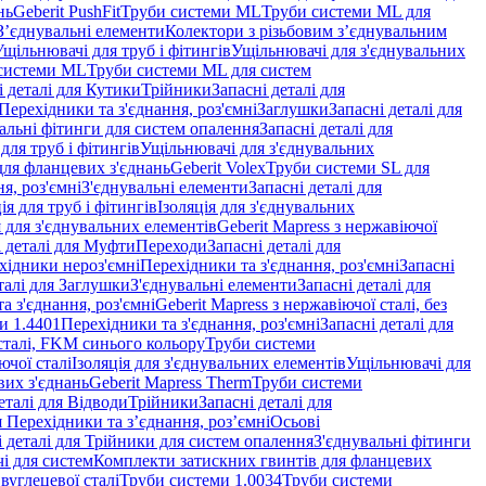
нь
Geberit PushFit
Труби системи ML
Труби системи ML для
 З’єднувальні елементи
Колектори з різьбовим з’єднувальним
Ущільнювачі для труб і фітингів
Ущільнювачі для з'єднувальних
системи ML
Труби системи ML для систем
і деталі для Кутики
Трійники
Запасні деталі для
 Перехідники та з'єднання, роз'ємні
Заглушки
Запасні деталі для
альні фітинги для систем опалення
Запасні деталі для
для труб і фітингів
Ущільнювачі для з'єднувальних
для фланцевих з'єднань
Geberit Volex
Труби системи SL для
я, роз'ємні
З'єднувальні елементи
Запасні деталі для
ія для труб і фітингів
Ізоляція для з'єднувальних
 для з'єднувальних елементів
Geberit Mapress з нержавіючої
і деталі для Муфти
Переходи
Запасні деталі для
ехідники нероз'ємні
Перехідники та з'єднання, роз'ємні
Запасні
талі для Заглушки
З'єднувальні елементи
Запасні деталі для
а з'єднання, роз'ємні
Geberit Mapress з нержавіючої сталі, без
и 1.4401
Перехідники та з'єднання, роз'ємні
Запасні деталі для
 сталі, FKM синього кольору
Труби системи
ючої сталі
Ізоляція для з'єднувальних елементів
Ущільнювачі для
вих з'єднань
Geberit Mapress Therm
Труби системи
еталі для Відводи
Трійники
Запасні деталі для
я Перехідники та з’єднання, роз’ємні
Осьові
і деталі для Трійники для систем опалення
З'єднувальні фітинги
і для систем
Комплекти затискних гвинтів для фланцевих
 вуглецевої сталі
Труби системи 1.0034
Труби системи