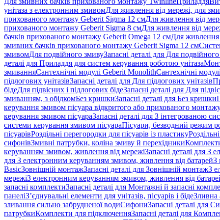
Для змивних бачків прихованого монтажу Twinline
Приладдя
Ви
унітаза з електронним змивом
Для живлення від мережі, для зм
прихованого монтажу Geberit Sigma 12 см
Для живлення від мер
прихованого монтажу Geberit Sigma 8 см
Для живлення від мере
бачків прихованого монтажу Geberit Omega 12 см
Для живлення 
змивних бачків прихованого монтажу Geberit Sigma 12 см
Систе
змивом
Для подвійного змиву
Запасні деталі для Для подвійного
деталі для Приладдя для систем керування роботою унітаза
Монт
змивання
Сантехнічні модулі Geberit Monolith
Сантехнічні модулі
підлогових унітазів
Запасні деталі для Для підлогових унітазів
П
біде
Для підвісних і підлогових біде
Запасні деталі для Для підві
змиванням, з обідком
Без кришки
Запасні деталі для Без кришки
керування змивом пісуара відкритого або прихованого монтаж
керування змивом пісуара
Запасні деталі для З інтегрованою с
системи керування змивом пісуара
Пісуари, безводний режим р
пісуарів
Роздільні перегородки для пісуарів із пластику
Роздільні
сифонів
Змивні патрубки, коліна змиву й перехідники
Комплекти
керуванням змивом, живлення від мережі
Запасні деталі для З
для З електронним керуванням змивом, живлення від батарей
З
Basic
Зовнішній монтаж
Запасні деталі для Зовнішній монтаж
З е
мережі
З електронним керуванням змивом, живлення від батаре
запасні комплекти
Запасні деталі для Монтажні й запасні компл
панелі
З’єднувальні елементи для унітазів, пісуарів і біде
Зливна 
зливання сильно забрудненої води
Сифони
Запасні деталі для С
патрубки
Комплекти для підключення
Запасні деталі для Компл