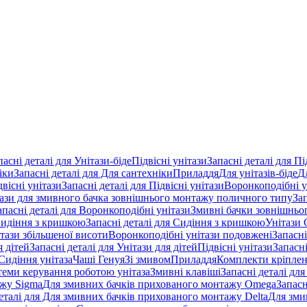
пасні деталі для Унітази-біде
Підвісні унітази
Запасні деталі для Пі
іки
Запасні деталі для Для сантехніки
Приладдя
Для унітазів-біде
Д
двісні унітази
Запасні деталі для Підвісні унітази
Воронкоподібні у
тази для змивного бачка зовнішнього монтажу поличного типу
За
апасні деталі для Воронкоподібні унітази
Змивні бачки зовнішньог
идіння з кришкою
Запасні деталі для Сидіння з кришкою
Унітази 
ітази збільшеної висоти
Воронкоподібні унітази подовжені
Запасні
я дітей
Запасні деталі для Унітази для дітей
Підвісні унітази
Запасні
Сидіння унітаза
Чаші Генуя
Зі змивом
Приладдя
Комплекти кріпле
стеми керування роботою унітаза
Змивні клавіші
Запасні деталі для
ажу Sigma
Для змивних бачків прихованого монтажу Omega
Запасн
деталі для Для змивних бачків прихованого монтажу Delta
Для зми