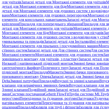
для унітазів
Запасні деталі для Монтажні елементи для унітазів
М
деталі для Монтажні елементи для біде
Монтажні елементи для п
деталі для Монтажні елементи для душових систем з водовідвод
ванн
Монтажні елементи для душових перегородок
Монтажні ел
елементи для консольних навантажень
Запасні деталі для Монт
кріплення
Приладдя для попереднього збирання
Приладдя для зв
деталі для Монтажні елементи для унітазів
Монтажні елементи д
Монтажні елементи для біде
Монтажні елементи для пісуарів
Зап
Монтажні елементи для душових систем з водовідводом у стіні
умивальника та приладів
Запасні деталі для Інсталяційні елеме
Монтажні елементи для пральних і посудомийних машин
Монта
стінних систем
Запасні деталі для Для стінних систем
Для систе
Монтажні елементи
Монтажні елементи для душових систем
Зап
зовнішнього монтажу для унітазів, з пластику
Запасні деталі дл
Низький і напівнизький підвісний монтаж
Змивні бачки зовнішн
сантехнічного фарфору
Поличного типу
Запасні деталі для Пол
підвісний монтаж
Приладдя
Манжети
Змивні бачки прихованого
прихованого монтажу Omega
Запасні деталі для Змивні бачки
Delta
Змивні патрубки
Приладдя
Впускні та зливні клапани
Впуск
клапани для керамічних змивних бачків
Впускні клапани для зм
Зливні клапани
Подвійний змив
Запасні деталі для Подвійний з
змив
Системи постачання
Geberit FlowFit
Труби системи ML
Труб
нероз’ємні
Перехідники та з'єднання, роз'ємні
Заглушки
З'єднува
нагрівальних елементів
Перехідники та з'єднання для нагрівальн
опалення
Приладдя
Ізоляція для труб і фітингів
Ізоляція для з'єд