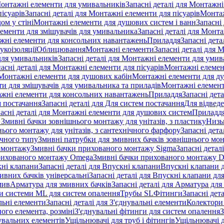
онтажні елементи для умивальників
Запасні деталі для Монтажн
ісуарів
Запасні деталі для Монтажні елементи для пісуарів
Монтаж
ом у стіні
Монтажні елементи для душових систем і ванн
Запасні
ементи для змішувачів для умивальника
Запасні деталі для Монт
ажні елементи для консольних навантажень
Приладдя
Запасні дета
укоізоляції
Облицювання
Монтажні елементи
Запасні деталі для 
ля умивальників
Запасні деталі для Монтажні елементи для умив
асні деталі для Монтажні елементи для пісуарів
Монтажні елемент
Монтажні елементи для душових кабін
Монтажні елементи для д
нти для змішувачів для умивальника та приладів
Монтажні елемент
жні елементи для консольних навантажень
Приладдя
Запасні дет
м постачання
Запасні деталі для Для систем постачання
Для відвед
асні деталі для Монтажні елементи для душових систем
Приладд
я Змивні бачки зовнішнього монтажу для унітазів, з пластику
Низь
ього монтажу для унітазів, з сантехнічного фарфору
Запасні дета
ичного типу
Змивні патрубки для змивних бачків зовнішнього мо
 монтажу
Змивні бачки прихованого монтажу Sigma
Запасні детал
 прихованого монтажу Omega
Змивні бачки прихованого монтажу D
ні клапани
Запасні деталі для Впускні клапани
Впускні клапани д
ивних бачків універсальні
Запасні деталі для Впускні клапани дл
мив
Арматура для змивних бачкiв
Запасні деталі для Арматура для
и системи ML для систем опалення
Трубы SL
Фітинги
Запасні дет
льні елементи
Запасні деталі для З'єднувальні елементи
Колектори 
ого елемента, розміні
З'єднувальні фітинги для систем опалення
З
нувальних елементів
Ущільнювачі для труб і фітингів
Ущільнювачі д