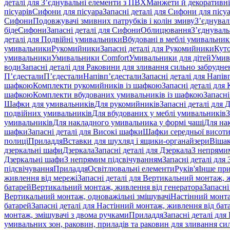
деталі для З’єднувальні елементи з ПВХ
Манжети й декоративні
пісуарів
Сифони для пісуара
Запасні деталі для Сифони для пісу
Сифони
Подовжувачі змивних патрубків і колін змиву
З’єднувал
біде
Сифони
Запасні деталі для Сифони
Облицювання
З’єднуваль
деталі для Подвійні умивальники
Вбудовані в меблі умивальни
умивальники
Рукомийники
Запасні деталі для Рукомийники
Кут
умивальники
Умивальники Comfort
Умивальники для дітей
Умив
води
Запасні деталі для Раковини для зливання сильно забрудне
П’єдестали
П’єдестали
Напівп’єдестали
Запасні деталі для Напів
шафкою
Комплекти рукомийників із шафкою
Запасні деталі дл
шафкою
Комплекти вбудованих умивальників із шафкою
Запасні
Шафки для умивальників
Для рукомийників
Запасні деталі для
подвійних умивальників
Для вбудованих у меблі умивальників
З
умивальників
Для накладного умивальника у формі чаші
Для на
шафки
Запасні деталі для Високі шафки
Шафки середньої висот
полиці
Приладдя
Вставки для шухляд і ящики-органайзери
Вішак
дзеркальні шафи
Дзеркала
Запасні деталі для Дзеркала
З непрями
Дзеркальні шафи
З непрямим підсвічуванням
Запасні деталі для
підсвічування
Приладдя
Освітлювальні елементи
Руків'я
Інше пр
живлення від мережі
Запасні деталі для Вертикальний монтаж, 
батарей
Вертикальний монтаж, живлення від генератора
Запасні
Вертикальний монтаж, одноважільні змішувачі
Настінний монта
батарей
Запасні деталі для Настінний монтаж, живлення від бат
монтаж, змішувачі з двома ручками
Приладдя
Запасні деталі для
умивальних зон, раковин, приладів та раковин для зливання си