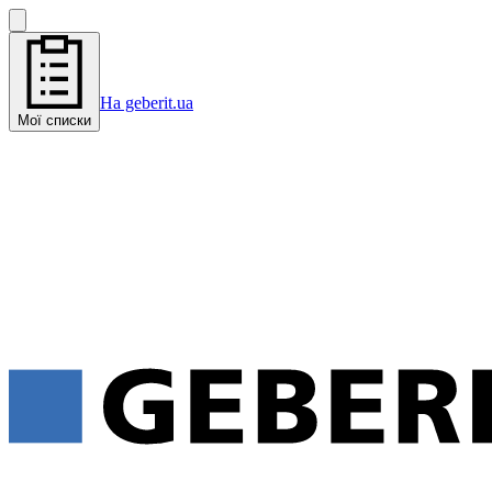
На geberit.ua
Мої списки