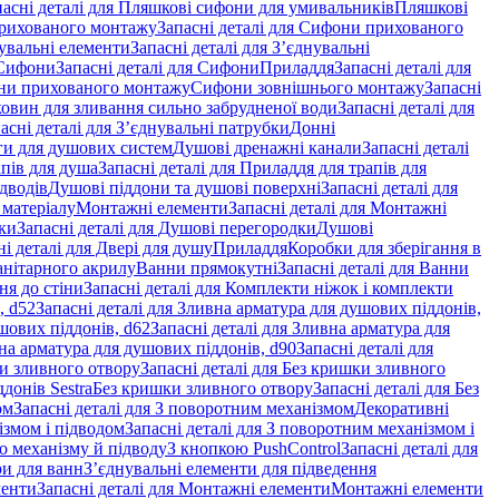
пасні деталі для Пляшкові сифони для умивальників
Пляшкові
рихованого монтажу
Запасні деталі для Сифони прихованого
увальні елементи
Запасні деталі для З’єднувальні
Сифони
Запасні деталі для Сифони
Приладдя
Запасні деталі для
и прихованого монтажу
Сифони зовнішнього монтажу
Запасні
ковин для зливання сильно забрудненої води
Запасні деталі для
асні деталі для З’єднувальні патрубки
Донні
оги для душових систем
Душові дренажні канали
Запасні деталі
пів для душа
Запасні деталі для Приладдя для трапів для
ідводів
Душові піддони та душові поверхні
Запасні деталі для
 матеріалу
Монтажні елементи
Запасні деталі для Монтажні
ки
Запасні деталі для Душові перегородки
Душові
ні деталі для Двері для душу
Приладдя
Коробки для зберігання в
санітарного акрилу
Ванни прямокутні
Запасні деталі для Ванни
ня до стіни
Запасні деталі для Комплекти ніжок і комплекти
, d52
Запасні деталі для Зливна арматура для душових піддонів,
шових піддонів, d62
Запасні деталі для Зливна арматура для
на арматура для душових піддонів, d90
Запасні деталі для
и зливного отвору
Запасні деталі для Без кришки зливного
донів Sestra
Без кришки зливного отвору
Запасні деталі для Без
ом
Запасні деталі для З поворотним механізмом
Декоративні
змом і підводом
Запасні деталі для З поворотним механізмом і
о механізму й підводу
З кнопкою PushControl
Запасні деталі для
ри для ванн
З’єднувальні елементи для підведення
менти
Запасні деталі для Монтажні елементи
Монтажні елементи