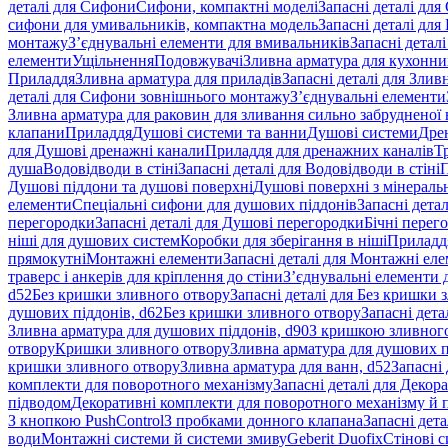
деталі для Сифони
Сифони, компактні моделі
Запасні деталі для
сифони для умивальників, компактна модель
Запасні деталі дл
монтажу
З’єднувальні елементи для вмивальників
Запасні детал
елементи
Ущільнення
Подовжувачі
Зливна арматура для кухонн
Приладдя
Зливна арматура для приладів
Запасні деталі для Злив
деталі для Сифони зовнішнього монтажу
З’єднувальні елементи
Зливна арматура для раковин для зливання сильно забрудненої
клапани
Приладдя
Душові системи та ванни
Душові системи
Дре
для Душові дренажні канали
Приладдя для дренажних каналів
Т
душа
Водовідводи в стіні
Запасні деталі для Водовідводи в стіні
П
Душові піддони та душові поверхні
Душові поверхні з мінераль
елементи
Спеціальні сифони для душових піддонів
Запасні дета
перегородки
Запасні деталі для Душові перегородки
Бічні перег
ніші для душових систем
Коробки для зберігання в ніші
Приладд
прямокутні
Монтажні елементи
Запасні деталі для Монтажні ел
траверс і анкерів для кріплення до стіни
З’єднувальні елементи 
d52
Без кришки зливного отвору
Запасні деталі для Без кришки 
душових піддонів, d62
Без кришки зливного отвору
Запасні дета
Зливна арматура для душових піддонів, d90
З кришкою зливног
отвору
Кришки зливного отвору
Зливна арматура для душових пі
кришки зливного отвору
Зливна арматура для ванн, d52
Запасні 
комплекти для поворотного механізму
Запасні деталі для Декор
підводом
Декоративні комплекти для поворотного механізму й 
З кнопкою PushControl
З пробками донного клапана
Запасні дет
води
Монтажні системи й системи змиву
Geberit Duofix
Стінові 