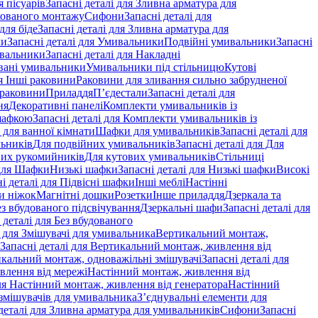
 пісуарів
Запасні деталі для Зливна арматура для
хованого монтажу
Сифони
Запасні деталі для
для біде
Запасні деталі для Зливна арматура для
ки
Запасні деталі для Умивальники
Подвійні умивальники
Запасні
ивальники
Запасні деталі для Накладні
овані умивальники
Умивальники під стільницю
Кутові
ля Інші раковини
Раковини для зливання сильно забрудненої
 раковини
Приладдя
П’єдестали
Запасні деталі для
ня
Декоративні панелі
Комплекти умивальників із
шафкою
Запасні деталі для Комплекти умивальників із
 для ванної кімнати
Шафки для умивальників
Запасні деталі для
льників
Для подвійних умивальників
Запасні деталі для Для
вих рукомийників
Для кутових умивальників
Стільниці
 для Шафки
Низькі шафки
Запасні деталі для Низькі шафки
Високі
і деталі для Підвісні шафки
Інші меблі
Настінні
и ніжок
Магнітні дошки
Розетки
Інше приладдя
Дзеркала та
ез вбудованого підсвічування
Дзеркальні шафи
Запасні деталі для
 деталі для Без вбудованого
і для Змішувачі для умивальника
Вертикальний монтаж,
Запасні деталі для Вертикальний монтаж, живлення від
кальний монтаж, одноважільні змішувачі
Запасні деталі для
влення від мережі
Настінний монтаж, живлення від
для Настінний монтаж, живлення від генератора
Настінний
 змішувачів для умивальника
З’єднувальні елементи для
деталі для Зливна арматура для умивальників
Сифони
Запасні