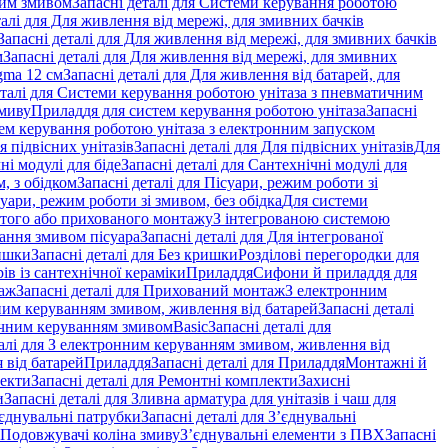
ним змивом
Запасні деталі для Системи керування роботою
талі для Для живлення від мережі, для змивних бачків
Запасні деталі для Для живлення від мережі, для змивних бачків
м
Запасні деталі для Для живлення від мережі, для змивних
gma 12 см
Запасні деталі для Для живлення від батарей, для
еталі для Системи керування роботою унітаза з пневматичним
змиву
Приладдя для систем керування роботою унітаза
Запасні
ем керування роботою унітаза з електронним запуском
я підвісних унітазів
Запасні деталі для Для підвісних унітазів
Для
ні модулі для біде
Запасні деталі для Сантехнічні модулі для
, з обідком
Запасні деталі для Пісуари, режим роботи зі
суари, режим роботи зі змивом, без обідка
Для системи
ритого або прихованого монтажу
З інтегрованою системою
вання змивом пісуара
Запасні деталі для Для інтегрованої
ишки
Запасні деталі для Без кришки
Розділові перегородки для
ів із сантехнічної кераміки
Приладдя
Сифони й приладдя для
аж
Запасні деталі для Прихований монтаж
З електронним
ним керуванням змивом, живлення від батарей
Запасні деталі
тичним керуванням змивом
Basic
Запасні деталі для
талі для З електронним керуванням змивом, живлення від
 від батарей
Приладдя
Запасні деталі для Приладдя
Монтажні й
екти
Запасні деталі для Ремонтні комплекти
Захисні
и
Запасні деталі для Зливна арматура для унітазів і чаш для
єднувальні патрубки
Запасні деталі для З’єднувальні
я Подовжувачі коліна змиву
З’єднувальні елементи з ПВХ
Запасні