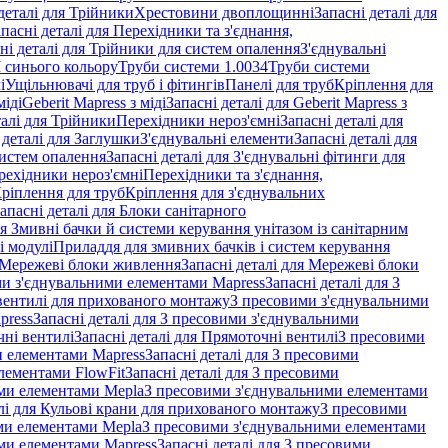
деталі для Трійники
Хрестовини двоплощинні
Запасні деталі для
пасні деталі для Перехідники та з'єднання,
ні деталі для Трійники для систем опалення
З'єднувальні
M синього кольору
Труби системи 1.0034
Труби системи
і
Ущільнювачі для труб і фітингів
Панелі для труб
Кріплення для
міді
Geberit Mapress з міді
Запасні деталі для Geberit Mapress з
талі для Трійники
Перехідники нероз'ємні
Запасні деталі для
 деталі для Заглушки
З'єднувальні елементи
Запасні деталі для
систем опалення
Запасні деталі для З'єднувальні фітинги для
рехідники нероз'ємні
Перехідники та з'єднання,
ріплення для труб
Кріплення для з'єднувальних
апасні деталі для Блоки санітарного
ля Змивні бачки й системи керування унітазом із санітарним
і модулі
Приладдя для змивних бачків і систем керування
Мережеві блоки живлення
Запасні деталі для Мережеві блоки
и з'єднувальними елементами Mapress
Запасні деталі для З
і вентилі для прихованого монтажу
З пресовими з'єднувальними
press
Запасні деталі для З пресовими з'єднувальними
ні вентилі
Запасні деталі для Прямоточні вентилі
З пресовими
и елементами Mapress
Запасні деталі для З пресовими
лементами FlowFit
Запасні деталі для З пресовими
ими елементами Mepla
З пресовими з'єднувальними елементами
алі для Кульові крани для прихованого монтажу
З пресовими
ими елементами Mepla
З пресовими з'єднувальними елементами
ми елементами Mapress
Запасні деталі для З пресовими