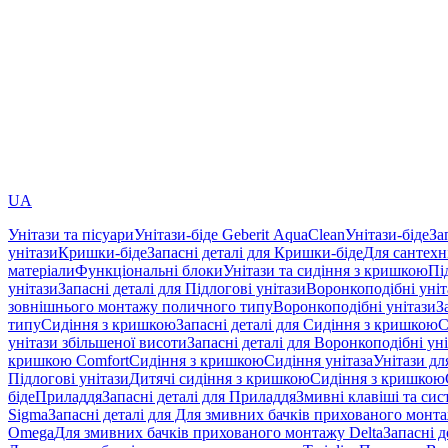
UA
Унітази та пісуари
Унітази-біде Geberit AquaClean
Унітази-біде
За
унітази
Кришки-біде
Запасні деталі для Кришки-біде
Для сантехн
матеріали
Функціональні блоки
Унітази та сидіння з кришкою
Пі
унітази
Запасні деталі для Підлогові унітази
Воронкоподібні уні
зовнішнього монтажу поличного типу
Воронкоподібні унітази
З
типу
Сидіння з кришкою
Запасні деталі для Сидіння з кришкою
С
унітази збільшеної висоти
Запасні деталі для Воронкоподібні ун
кришкою Comfort
Сидіння з кришкою
Сидіння унітаза
Унітази дл
Підлогові унітази
Дитячі сидіння з кришкою
Сидіння з кришкою
біде
Приладдя
Запасні деталі для Приладдя
Змивні клавіші та си
Sigma
Запасні деталі для Для змивних бачків прихованого монт
Omega
Для змивних бачків прихованого монтажу Delta
Запасні 