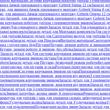
тратні матеріали
Системи керування роботою унітаза з електрон
ивних бачків прихованого монтажу Geberit Sigma 12 см
Запасні де
ежі, для змивних бачків прихованого монтажу Geberit Sigma 8 см
жі, для змивних бачків прихованого монтажу Geberit Omega 12 с
від батарей, для змивних бачків прихованого монтажу Geberit Si
ми керування роботою унітаза з пневматичним змивом
Запасні д
 змиву
Для одинарного змиву
Запасні деталі для Для одинарного 
ажні комплекти
Запасні деталі для Монтажні комплекти
Для сист
 для унітазів
Запасні деталі для Сантехнічні модулі для унітазів
Дл
риладдя
Запасні деталі для Приладдя
Витратні матеріали
Сантехніч
сних і підлогових біде
Пісуари
Пісуари, режим роботи зі змиванням
Пісуари, режим роботи зі змивом, без обідка
Запасні деталі для Пі
у
Запасні деталі для Для системи керування змивом пісуара відк
истемою керування змивом пісуара
Для інтегрованої системи керу
оботи
Запасні деталі для Пісуари, безводний режим роботи
Без кр
 перегородки для пісуарів зі скла
Роздільні перегородки для пісуар
 кріплення
Системи керування змивом пісуара
Прихований монт
 електронним керуванням змивом, живлення від мережі
З електрон
 пневматичним керуванням змивом
Запасні деталі для З пневма
лектронним керуванням змивом, живлення від мережі
Запасні де
й
Запасні деталі для З електронним керуванням змивом, живлення
екти
Змивні патрубки, коліна змиву й перехідники
Ремонтні компл
арматура для унітазів і чаш для зливання сильно забрудненої вод
ифони
З’єднувальні коліна
Запасні деталі для З’єднувальні коліна
З’
екти для підключення
Подовжувачі коліна змиву
Запасні деталі дл