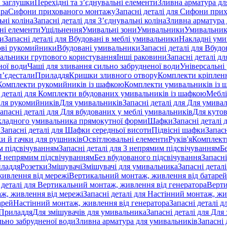
 заглушки
Перехідні та з’єднувальні елементи
Зливна арматура для
ара
Сифони прихованого монтажу
Запасні деталі для Сифони при
ьні коліна
Запасні деталі для З’єднувальні коліна
Зливна арматура 
ні елементи
Ущільнення
Умивальні зони
Умивальники
Умивальни
ки
Запасні деталі для Вбудовані в меблі умивальники
Накладні ум
ові рукомийники
Вбудовані умивальники
Запасні деталі для Вбуд
альники групового користування
Інші раковини
Запасні деталі д
ної води
Чаші для зливання сильно забрудненої води
Універсальні
п’єдестали
Приладдя
Кришки зливного отвору
Комплекти кріплен
я Комплекти рукомийників із шафкою
Комплекти умивальників із 
 деталі для Комплекти вбудованих умивальників із шафкою
Меблі
 Для рукомийників
Для умивальників
Запасні деталі для Для умива
апасні деталі для Для вбудованих у меблі умивальників
Для куто
кладного умивальника прямокутної форми
Шафки
Запасні деталі
и
Запасні деталі для Шафки середньої висоти
Підвісні шафки
Запасн
и й гачки для рушників
Освітлювальні елементи
Руків'я
Комплект
м підсвічуванням
Запасні деталі для З непрямим підсвічуванням
Б
 З непрямим підсвічуванням
Без вбудованого підсвічування
Запасні
иладдя
Розетки
Змішувачі
Змішувачі для умивальника
Запасні детал
живлення від мережі
Вертикальний монтаж, живлення від батарей
 деталі для Вертикальний монтаж, живлення від генератора
Верти
ж, живлення від мережі
Запасні деталі для Настінний монтаж, жи
арей
Настінний монтаж, живлення від генератора
Запасні деталі 
 Приладдя
Для змішувачів для умивальника
Запасні деталі для Для
льно забрудненої води
Зливна арматура для умивальників
Запасні 