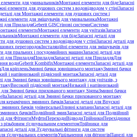
і елементи для умивальників
Монтажні елементи для біде
Запасні
ні елементи для душових систем з водовідводом у стіні
Запасні
 деталі для Монтажні елементи для душових систем і
ажні елементи для змішувачів для умивальника
Монтажні
лі для Приладдя
Geberit GIS
Стінові системи
Системи
Монтажні елементи
Монтажні елементи для унітазів
Запасні
альників
Монтажні елементи для біде
Запасні деталі для
и для душових систем з водовідводом у стіні
Запасні деталі для
ушових перегородок
Інсталяційні елементи для змішувачів для
и для пральних і посудомийних машин
Запасні деталі для
алі для Приладдя
Приладдя
Запасні деталі для Приладдя
Для
ення води
Geberit Kombifix
Монтажні елементи
Запасні деталі для
я
Для кріплень
Змивні бачки зовнішнього монтажу
Змивні бачки
кий і напівнизький підвісний монтаж
Запасні деталі для
лі для Змивні бачки зовнішнього монтажу для унітазів, з
нтажу
Високий підвісний монтаж
Низький і напівнизький
і для Змивні бачки прихованого монтажу Sigma
Змивні бачки
elta
Запасні деталі для Змивні бачки прихованого монтажу
ля керамічних змивних бачків
Запасні деталі для Впускні
я змивних бачків універсальні
Зливні клапани
Запасні деталі для
 змивних бачкiв
Подвійний змив
Запасні деталі для Подвійний
алі для Фітинги
Муфти
Переходи
Відводи
Трійники
Перехідники
з різьбовим з'єднувальним елементом
Трійники для
апасні деталі для З'єднувальні фітинги для систем
ля з'єднувальних елементів
Ущільнення для фітингів
Панелі для