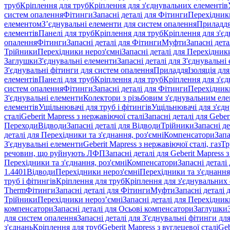
труб
Кріплення для труб
Кріплення для з'єднувальних елементів
систем опалення
Фітинги
Запасні деталі для Фітинги
Перехідники
елементом
З’єднувальні елементи для систем опалення
Приладд
елементів
Панелі для труб
Кріплення для труб
Кріплення для з'є
опалення
Фітинги
Запасні деталі для Фітинги
Муфти
Запасні дет
Трійники
Перехідники нероз'ємні
Запасні деталі для Перехідник
Заглушки
З'єднувальні елементи
Запасні деталі для З'єднувальні
З'єднувальні фітинги для систем опалення
Приладдя
Ізоляція для
елементів
Панелі для труб
Кріплення для труб
Кріплення для з'є
систем опалення
Фітинги
Запасні деталі для Фітинги
Перехідники
З'єднувальні елементи
Колектори з різьбовим з'єднувальним ел
елементів
Ущільнювачі для труб і фітингів
Ущільнювачі для з'єд
сталі
Geberit Mapress з нержавіючої сталі
Запасні деталі для Geber
Переходи
Відводи
Запасні деталі для Відводи
Трійники
Запасні д
деталі для Перехідники та з'єднання, роз'ємні
Компенсатори
Запа
З'єднувальні елементи
Geberit Mapress з нержавіючої сталі, газ
Тр
речовин, що руйнують ЛФП
Запасні деталі для Geberit Mapress
Перехідники та з'єднання, роз'ємні
Компенсатори
Запасні детал
1.4401
Відводи
Перехідники нероз'ємні
Перехідники та з'єднання,
труб і фітингів
Кріплення для труб
Кріплення для з'єднувальних
Therm
Фітинги
Запасні деталі для Фітинги
Муфти
Запасні деталі
Трійники
Перехідники нероз’ємні
Запасні деталі для Перехідник
компенсатори
Запасні деталі для Осьові компенсатори
Заглушки
для систем опалення
Запасні деталі для З'єднувальні фітинги дл
з'єднань
Кріплення для труб
Geberit Mapress з вуглецевої сталі
Geb