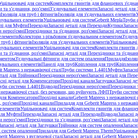
Ущільнювачі для систем
Комплекти гвинтів для фланцевих з'єдна
 та з’єднання, роз’ємні
З’єднувальні елементи
Запасні деталі для
я
Ізоляція для труб і фітингів
Ізоляція для з'єднувальних елементів
днувальних елементів
Ущільнювачі для систем
Geberit Mepla
Труби 
алі для Муфти
Переходи
Запасні деталі для Переходи
Кутики
Запасн
и нероз'ємні
Перехідники та з'єднання, роз'ємні
Запасні деталі для
 елементи
Колектори з різьбовим з'єднувальним елементом
З'єднув
 труб і фітингів
Ізоляція для з'єднувальних елементів
Ущільнювачі 
днувальних елементів
Ущільнювачі для систем
Комплекти гвинтів 
 та з'єднання, роз'ємні
Запасні деталі для Перехідники та з'єднанн
ементом
З'єднувальні фітинги для систем опалення
Приладдя
Ізоляц
нувальних елементів
Панелі для труб
Кріплення для труб
Кріплення
it Mapress з нержавіючої сталі
Труби системи 1.4401
Муфти
Запасн
еталі для Трійники
Перехідники нероз'ємні
Запасні деталі для Пер
сні деталі для Компенсатори
Прохідні канали
Заглушки
Запасні де
уби системи 1.4401
Відводи
Перехідники нероз'ємні
Перехідники т
 з нержавіючої сталі, без речовин, що руйнують ЛФП
Труби систем
і для Компенсатори
Прохідні канали
Geberit Mapress з нержавіючої
 роз'ємні
Прохідні канали
Приладдя для Geberit Mapress з нержаві
 елементів
Ущільнювачі для систем
Комплекти гвинтів для фланце
 для Муфти
Переходи
Запасні деталі для Переходи
Відводи
Запасні д
и нероз’ємні
Перехідники та з’єднання, роз’ємні
Запасні деталі дл
Запасні деталі для Заглушки
Трійники для систем опалення
Запасн
я систем опалення
Приладдя для Geberit Mapress Therm
Ущільнювач
erit Mapress з вуглецевої сталі
Запасні деталі для Geberit Mapress з