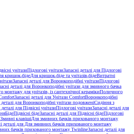
двісні унітази
Підлогові унітази
Запасні деталі для Підлогові
ля кришок-біде
Для кришок-біде та унітазів-біде
Витратні
нітази
Запасні деталі для Воронкоподібні унітази
Підлогові
пасні деталі для Воронкоподібні унітази для змивного бачка
о монтажу для унітазів, із сантехнічної кераміки
Поличного
Comfort
Запасні деталі для Унітази Comfort
Воронкоподібні
 деталі для Воронкоподібні унітази подовжені
Сидіння з
 деталі для Підвісні унітази
Підлогові унітази
Запасні деталі для
ння
Біде
Підвісні біде
Запасні деталі для Підвісні біде
Підлогові
 Змивні клавіші
Для змивних бачків прихованого монтажу
і деталі для Для змивних бачків прихованого монтажу
вних бачків прихованого монтажу Twinline
Запасні деталі для