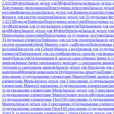
1.0215
Муфти
Запасні деталі для Муфти
Переходи
Запасні деталі
Хрестовини двоплощинні
Перехідники нероз'ємні
Запасні детал
роз'ємні
Компенсатори
Запасні деталі для Компенсатори
Заглушк
фітинги для систем опалення
Запасні деталі для З'єднувальні ф
1.0215
Відводи
Трійники
Перехідники нероз'ємні
Перехідники та 
труб
Кріплення для з'єднувальних елементів
Ущільнювачі для си
міді
Муфти
Запасні деталі для Муфти
Переходи
Запасні деталі дл
Перехідники нероз'ємні
Перехідники та з'єднання, роз'ємні
Запас
З'єднувальні елементи
Трійники для систем опалення
Запасні де
систем опалення
Geberit Mapress з міді, газ
Відводи
Перехідники н
роз'ємні
Приладдя для Geberit Mapress з міді
Ізоляція для з'єднув
елементів
Ущільнювачі для систем
Комплекти гвинтів для фланц
змиву
Приладдя
Облицювання й захисні панелі
Змивні бачки й с
змивом
Змивні бачки прихованого монтажу з санітарним змиво
унітазом із санітарним змивом
Запасні деталі для Приладдя для 
живлення
Мережеві компоненти
Трубопровідна арматура
Прямі з
пресовими з'єднувальними елементами Mapress
Прямі запірні в
елементами Mepla
Запасні деталі для З пресовими з'єднувальн
елементами Mapress
З нарізними з'єднувальними елементами
Зап
з'єднувальними елементами Mepla
Запасні деталі для З пресов
з'єднувальними елементами Mapress
Зливні вентилі
Кульові кра
з’єднувальними елементами FlowFit
З пресовими з'єднувальним
Mapress
Запасні деталі для З пресовими з'єднувальними елемен
з'єднувальними елементами FlowFit
З пресовими з'єднувальним
Volex
Зі з'єднувальними елементами Compact
Запасні деталі для