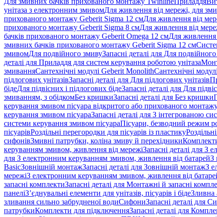
Для змивних бачків прихованого монтажу Twinline
Приладдя
Ви
унітаза з електронним змивом
Для живлення від мережі, для зм
прихованого монтажу Geberit Sigma 12 см
Для живлення від мер
прихованого монтажу Geberit Sigma 8 см
Для живлення від мере
бачків прихованого монтажу Geberit Omega 12 см
Для живлення 
змивних бачків прихованого монтажу Geberit Sigma 12 см
Систе
змивом
Для подвійного змиву
Запасні деталі для Для подвійного
деталі для Приладдя для систем керування роботою унітаза
Монт
змивання
Сантехнічні модулі Geberit Monolith
Сантехнічні модулі
підлогових унітазів
Запасні деталі для Для підлогових унітазів
П
біде
Для підвісних і підлогових біде
Запасні деталі для Для підві
змиванням, з обідком
Без кришки
Запасні деталі для Без кришки
керування змивом пісуара відкритого або прихованого монтаж
керування змивом пісуара
Запасні деталі для З інтегрованою с
системи керування змивом пісуара
Пісуари, безводний режим р
пісуарів
Роздільні перегородки для пісуарів із пластику
Роздільні
сифонів
Змивні патрубки, коліна змиву й перехідники
Комплекти
керуванням змивом, живлення від мережі
Запасні деталі для З
для З електронним керуванням змивом, живлення від батарей
З
Basic
Зовнішній монтаж
Запасні деталі для Зовнішній монтаж
З е
мережі
З електронним керуванням змивом, живлення від батаре
запасні комплекти
Запасні деталі для Монтажні й запасні компл
панелі
З’єднувальні елементи для унітазів, пісуарів і біде
Зливна 
зливання сильно забрудненої води
Сифони
Запасні деталі для С
патрубки
Комплекти для підключення
Запасні деталі для Компл