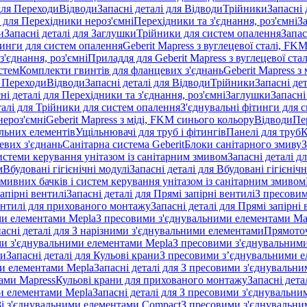
 для Переходи
Відводи
Запасні деталі для Відводи
Трійники
Запасні 
і для Перехідники нероз'ємні
Перехідники та з'єднання, роз'ємні
За
и
Запасні деталі для Заглушки
Трійники для систем опалення
Запас
ітинги для систем опалення
Geberit Mapress з вуглецевої сталі, FK
з'єднання, роз'ємні
Приладдя для Geberit Mapress з вуглецевої стал
стем
Комплекти гвинтів для фланцевих з'єднань
Geberit Mapress з 
я Переходи
Відводи
Запасні деталі для Відводи
Трійники
Запасні де
ні деталі для Перехідники та з'єднання, роз'ємні
Заглушки
Запасні
талі для Трійники для систем опалення
З'єднувальні фітинги для 
ероз'ємні
Geberit Mapress з міді, FKM синього кольору
Відводи
Пе
альних елементів
Ущільнювачі для труб і фітингів
Панелі для труб
К
евих з'єднань
Санітарна система Geberit
Блоки санітарного змиву
З
истеми керування унітазом із санітарним змивом
Запасні деталі д
м
Вбудовані гігієнічні модулі
Запасні деталі для Вбудовані гігієнічн
змивних бачків і систем керування унітазом із санітарним змивом
апірні вентилі
Запасні деталі для Прямі запірні вентилі
З пресовим
ентилі для прихованого монтажу
Запасні деталі для Прямі запірн
ими елементами Mepla
З пресовими з'єднувальними елементами Ma
асні деталі для З нарізними з'єднувальними елементами
Прямоточ
ими з'єднувальними елементами Mepla
З пресовими з'єднувальним
ни
Запасні деталі для Кульові крани
З пресовими з’єднувальними е
и елементами Mepla
Запасні деталі для З пресовими з'єднувальн
тами Mapress
Кульові крани для прихованого монтажу
Запасні дет
и елементами Mepla
Запасні деталі для З пресовими з'єднувальн
 Зі з'єднувальними елементами Compact
З пресовими з'єднувальни