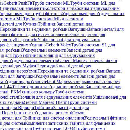
нь
Geberit PushFit
Труби системи ML
Труби системи ML для
 З’єднувальні елементи
Колектори з різьбовим з’єднувальним
Ущільнювачі для труб і фітингів
Ущільнювачі для з'єднувальних
системи ML
Труби системи ML для систем
і деталі для Кутики
Трійники
Запасні деталі для
 Перехідники та з'єднання, роз'ємні
Заглушки
Запасні деталі для
альні фітинги для систем опалення
Запасні деталі для
для труб і фітингів
Ущільнювачі для з'єднувальних
для фланцевих з'єднань
Geberit Volex
Труби системи SL для
я, роз'ємні
З'єднувальні елементи
Запасні деталі для
ія для труб і фітингів
Ізоляція для з'єднувальних
 для з'єднувальних елементів
Geberit Mapress з нержавіючої
і деталі для Муфти
Переходи
Запасні деталі для
ехідники нероз'ємні
Перехідники та з'єднання, роз'ємні
Запасні
талі для Заглушки
З'єднувальні елементи
Запасні деталі для
а з'єднання, роз'ємні
Geberit Mapress з нержавіючої сталі, без
и 1.4401
Перехідники та з'єднання, роз'ємні
Запасні деталі для
 сталі, FKM синього кольору
Труби системи
ючої сталі
Ізоляція для з'єднувальних елементів
Ущільнювачі для
вих з'єднань
Geberit Mapress Therm
Труби системи
еталі для Відводи
Трійники
Запасні деталі для
я Перехідники та з’єднання, роз’ємні
Осьові
і деталі для Трійники для систем опалення
З'єднувальні фітинги
і для систем
Комплекти затискних гвинтів для фланцевих
 вуглецевої сталі
Труби системи 1.0034
Труби системи