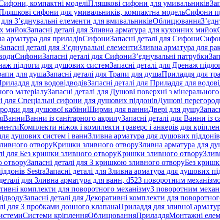
 Сифони, компактні моделі
Пляшкові сифони для умивальників
За
я Пляшкові сифони для умивальників, компактна модель
Сифони п
і для З’єднувальні елементи для вмивальників
Облицювання
З’єдн
их мийок
Запасні деталі для Зливна арматура для кухонних мийок
на арматура для приладів
Сифони
Запасні деталі для Сифони
Сифон
Запасні деталі для З’єднувальні елементи
Зливна арматура для ра
 води
Сифони
Запасні деталі для Сифони
З’єднувальні патрубки
Зап
наж підлоги для душових систем
Запасні деталі для Дренаж підл
рапи для душа
Запасні деталі для Трапи для душа
Приладдя для тра
риладдя для водовідводів
Запасні деталі для Приладдя для водов
ного матеріалу
Запасні деталі для Душові поверхні з мінерального
лі для Спеціальні сифони для душових піддонів
Душові перегород
ородки для душової кабіни
Ширми для ванни
Двері для душу
Запас
я
Ванни
Ванни із санітарного акрилу
Запасні деталі для Ванни із 
ементи
Комплекти ніжок і комплекти траверс і анкерів для кріплен
для душових систем і ванн
Зливна арматура для душових піддонів
зливного отвору
Кришки зливного отвору
Зливна арматура для ду
лі для Без кришки зливного отвору
Кришки зливного отвору
Злив
о отвору
Запасні деталі для З кришкою зливного отвору
Без кришк
ддонів Sestra
Запасні деталі для Зливна арматура для душових під
деталі для Зливна арматура для ванн, d52
З поворотним механізм
ативні комплекти для поворотного механізму
З поворотним механі
підводу
Запасні деталі для Декоративні комплекти для поворотног
алі для З пробками донного клапана
Приладдя для зливної армату
системи
Системи кріплення
Облицювання
Приладдя
Монтажні еле