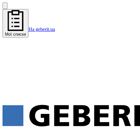
На geberit.ua
Мої списки