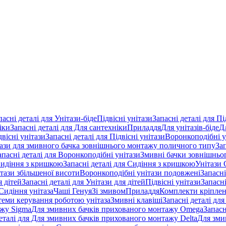
пасні деталі для Унітази-біде
Підвісні унітази
Запасні деталі для Пі
іки
Запасні деталі для Для сантехніки
Приладдя
Для унітазів-біде
Д
двісні унітази
Запасні деталі для Підвісні унітази
Воронкоподібні у
тази для змивного бачка зовнішнього монтажу поличного типу
За
апасні деталі для Воронкоподібні унітази
Змивні бачки зовнішньог
идіння з кришкою
Запасні деталі для Сидіння з кришкою
Унітази 
ітази збільшеної висоти
Воронкоподібні унітази подовжені
Запасні
я дітей
Запасні деталі для Унітази для дітей
Підвісні унітази
Запасні
Сидіння унітаза
Чаші Генуя
Зі змивом
Приладдя
Комплекти кріпле
стеми керування роботою унітаза
Змивні клавіші
Запасні деталі для
ажу Sigma
Для змивних бачків прихованого монтажу Omega
Запасн
деталі для Для змивних бачків прихованого монтажу Delta
Для зми