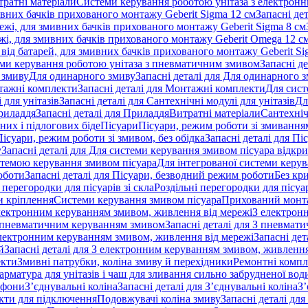
тратні матеріали
Системи керування роботою унітаза з електрон
ивних бачків прихованого монтажу Geberit Sigma 12 см
Запасні де
ежі, для змивних бачків прихованого монтажу Geberit Sigma 8 см
жі, для змивних бачків прихованого монтажу Geberit Omega 12 с
від батарей, для змивних бачків прихованого монтажу Geberit Si
ми керування роботою унітаза з пневматичним змивом
Запасні д
 змиву
Для одинарного змиву
Запасні деталі для Для одинарного 
ажні комплекти
Запасні деталі для Монтажні комплекти
Для сист
 для унітазів
Запасні деталі для Сантехнічні модулі для унітазів
Дл
риладдя
Запасні деталі для Приладдя
Витратні матеріали
Сантехніч
сних і підлогових біде
Пісуари
Пісуари, режим роботи зі змиванням
Пісуари, режим роботи зі змивом, без обідка
Запасні деталі для Пі
у
Запасні деталі для Для системи керування змивом пісуара відк
истемою керування змивом пісуара
Для інтегрованої системи керу
оботи
Запасні деталі для Пісуари, безводний режим роботи
Без кр
 перегородки для пісуарів зі скла
Роздільні перегородки для пісуар
 кріплення
Системи керування змивом пісуара
Прихований монт
 електронним керуванням змивом, живлення від мережі
З електрон
 пневматичним керуванням змивом
Запасні деталі для З пневма
лектронним керуванням змивом, живлення від мережі
Запасні де
й
Запасні деталі для З електронним керуванням змивом, живлення
екти
Змивні патрубки, коліна змиву й перехідники
Ремонтні компл
арматура для унітазів і чаш для зливання сильно забрудненої вод
ифони
З’єднувальні коліна
Запасні деталі для З’єднувальні коліна
З’
екти для підключення
Подовжувачі коліна змиву
Запасні деталі дл