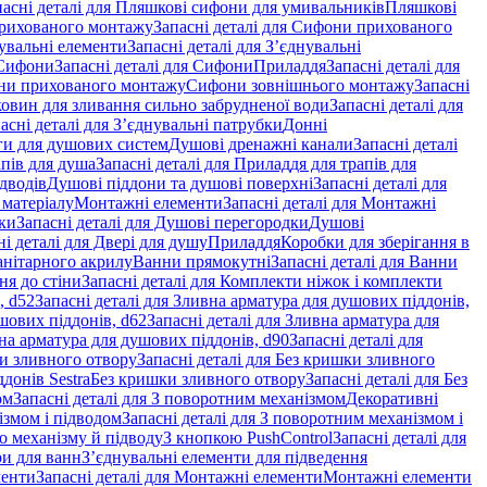
пасні деталі для Пляшкові сифони для умивальників
Пляшкові
рихованого монтажу
Запасні деталі для Сифони прихованого
увальні елементи
Запасні деталі для З’єднувальні
Сифони
Запасні деталі для Сифони
Приладдя
Запасні деталі для
и прихованого монтажу
Сифони зовнішнього монтажу
Запасні
ковин для зливання сильно забрудненої води
Запасні деталі для
асні деталі для З’єднувальні патрубки
Донні
оги для душових систем
Душові дренажні канали
Запасні деталі
пів для душа
Запасні деталі для Приладдя для трапів для
ідводів
Душові піддони та душові поверхні
Запасні деталі для
 матеріалу
Монтажні елементи
Запасні деталі для Монтажні
ки
Запасні деталі для Душові перегородки
Душові
ні деталі для Двері для душу
Приладдя
Коробки для зберігання в
санітарного акрилу
Ванни прямокутні
Запасні деталі для Ванни
ня до стіни
Запасні деталі для Комплекти ніжок і комплекти
, d52
Запасні деталі для Зливна арматура для душових піддонів,
шових піддонів, d62
Запасні деталі для Зливна арматура для
на арматура для душових піддонів, d90
Запасні деталі для
и зливного отвору
Запасні деталі для Без кришки зливного
донів Sestra
Без кришки зливного отвору
Запасні деталі для Без
ом
Запасні деталі для З поворотним механізмом
Декоративні
змом і підводом
Запасні деталі для З поворотним механізмом і
о механізму й підводу
З кнопкою PushControl
Запасні деталі для
ри для ванн
З’єднувальні елементи для підведення
менти
Запасні деталі для Монтажні елементи
Монтажні елементи