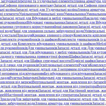
 заглушки
Перехідні та з’єднувальні елементи
Зливна арматура для
ара
Сифони прихованого монтажу
Запасні деталі для Сифони при
ьні коліна
Запасні деталі для З’єднувальні коліна
Зливна арматура 
ні елементи
Ущільнення
Умивальні зони
Умивальники
Умивальни
ки
Запасні деталі для Вбудовані в меблі умивальники
Накладні ум
ові рукомийники
Вбудовані умивальники
Запасні деталі для Вбуд
альники групового користування
Інші раковини
Запасні деталі д
ної води
Чаші для зливання сильно забрудненої води
Універсальні
п’єдестали
Приладдя
Кришки зливного отвору
Комплекти кріплен
я Комплекти рукомийників із шафкою
Комплекти умивальників із 
 деталі для Комплекти вбудованих умивальників із шафкою
Меблі
 Для рукомийників
Для умивальників
Запасні деталі для Для умива
апасні деталі для Для вбудованих у меблі умивальників
Для куто
кладного умивальника прямокутної форми
Шафки
Запасні деталі
и
Запасні деталі для Шафки середньої висоти
Підвісні шафки
Запасн
и й гачки для рушників
Освітлювальні елементи
Руків'я
Комплект
м підсвічуванням
Запасні деталі для З непрямим підсвічуванням
Б
 З непрямим підсвічуванням
Без вбудованого підсвічування
Запасні
иладдя
Розетки
Змішувачі
Змішувачі для умивальника
Запасні детал
живлення від мережі
Вертикальний монтаж, живлення від батарей
 деталі для Вертикальний монтаж, живлення від генератора
Верти
ж, живлення від мережі
Запасні деталі для Настінний монтаж, жи
арей
Настінний монтаж, живлення від генератора
Запасні деталі 
 Приладдя
Для змішувачів для умивальника
Запасні деталі для Для
льно забрудненої води
Зливна арматура для умивальників
Запасні 