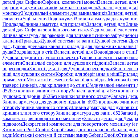
деталі для Сифони
Сифони, компактні моделі
Запасні деталі для
сифони для умивальників, компактна модель
Запасні деталі дл
монтажу
З’єднувальні елементи для вмивальників
Запасні детал
елементи
Ущільнення
Подовжувачі
Зливна арматура для кухонн
Приладдя
Зливна арматура для приладів
Запасні деталі для Злив
деталі для Сифони зовнішнього монтажу
З’єднувальні елементи
Зливна арматура для раковин для зливання сильно забрудненої
клапани
Приладдя
Душові системи та ванни
Душові системи
Дре
для Душові дренажні канали
Приладдя для дренажних каналів
Т
душа
Водовідводи в стіні
Запасні деталі для Водовідводи в стіні
П
Душові піддони та душові поверхні
Душові поверхні з мінераль
елементи
Спеціальні сифони для душових піддонів
Запасні дета
перегородки
Запасні деталі для Душові перегородки
Бічні перег
ніші для душових систем
Коробки для зберігання в ніші
Приладд
прямокутні
Монтажні елементи
Запасні деталі для Монтажні ел
траверс і анкерів для кріплення до стіни
З’єднувальні елементи 
d52
Без кришки зливного отвору
Запасні деталі для Без кришки 
душових піддонів, d62
Без кришки зливного отвору
Запасні дета
Зливна арматура для душових піддонів, d90
З кришкою зливног
отвору
Кришки зливного отвору
Зливна арматура для душових пі
кришки зливного отвору
Зливна арматура для ванн, d52
Запасні 
комплекти для поворотного механізму
Запасні деталі для Декор
підводом
Декоративні комплекти для поворотного механізму й 
З кнопкою PushControl
З пробками донного клапана
Запасні дет
води
Монтажні системи й системи змиву
Geberit Duofix
Стінові 