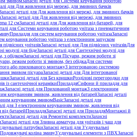
ним змивом
Запасні деталі для Системи керування роботою
талі для Для живлення від мережі, для змивних бачків
Запасні деталі для Для живлення від мережі, для змивних бачків
м
Запасні деталі для Для живлення від мережі, для змивних
gma 12 см
Запасні деталі для Для живлення від батарей, для
еталі для Системи керування роботою унітаза з пневматичним
змиву
Приладдя для систем керування роботою унітаза
Запасні
ем керування роботою унітаза з електронним запуском
я підвісних унітазів
Запасні деталі для Для підвісних унітазів
Для
ні модулі для біде
Запасні деталі для Сантехнічні модулі для
, з обідком
Запасні деталі для Пісуари, режим роботи зі
суари, режим роботи зі змивом, без обідка
Для системи
ритого або прихованого монтажу
З інтегрованою системою
вання змивом пісуара
Запасні деталі для Для інтегрованої
ишки
Запасні деталі для Без кришки
Розділові перегородки для
ів із сантехнічної кераміки
Приладдя
Сифони й приладдя для
аж
Запасні деталі для Прихований монтаж
З електронним
ним керуванням змивом, живлення від батарей
Запасні деталі
тичним керуванням змивом
Basic
Запасні деталі для
талі для З електронним керуванням змивом, живлення від
 від батарей
Приладдя
Запасні деталі для Приладдя
Монтажні й
екти
Запасні деталі для Ремонтні комплекти
Захисні
и
Запасні деталі для Зливна арматура для унітазів і чаш для
єднувальні патрубки
Запасні деталі для З’єднувальні
я Подовжувачі коліна змиву
З’єднувальні елементи з ПВХ
Запасні