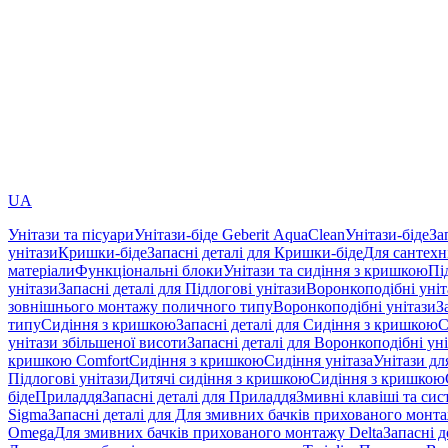
UA
Унітази та пісуари
Унітази-біде Geberit AquaClean
Унітази-біде
За
унітази
Кришки-біде
Запасні деталі для Кришки-біде
Для сантехн
матеріали
Функціональні блоки
Унітази та сидіння з кришкою
Пі
унітази
Запасні деталі для Підлогові унітази
Воронкоподібні уні
зовнішнього монтажу поличного типу
Воронкоподібні унітази
З
типу
Сидіння з кришкою
Запасні деталі для Сидіння з кришкою
С
унітази збільшеної висоти
Запасні деталі для Воронкоподібні ун
кришкою Comfort
Сидіння з кришкою
Сидіння унітаза
Унітази дл
Підлогові унітази
Дитячі сидіння з кришкою
Сидіння з кришкою
біде
Приладдя
Запасні деталі для Приладдя
Змивні клавіші та си
Sigma
Запасні деталі для Для змивних бачків прихованого монт
Omega
Для змивних бачків прихованого монтажу Delta
Запасні 