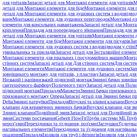
для унітазів
Запасні деталі для Монтажні елементи для унітазів
М
деталі для Монтажні елементи для біде
Монтажні елементи для п
деталі для Монтажні елементи для душових систем з водовідвод
ванн
Монтажні елементи для душових перегородок
Монтажні ел
елементи для консольних навантажень
Запасні деталі для Монт
кріплення
Приладдя для попереднього збирання
Приладдя для зв
деталі для Монтажні елементи для унітазів
Монтажні елементи д
Монтажні елементи для біде
Монтажні елементи для пісуарів
Зап
Монтажні елементи для душових систем з водовідводом у стіні
умивальника та приладів
Запасні деталі для Інсталяційні елеме
Монтажні елементи для пральних і посудомийних машин
Монта
стінних систем
Запасні деталі для Для стінних систем
Для систе
Монтажні елементи
Монтажні елементи для душових систем
Зап
зовнішнього монтажу для унітазів, з пластику
Запасні деталі дл
Низький і напівнизький підвісний монтаж
Змивні бачки зовнішн
сантехнічного фарфору
Поличного типу
Запасні деталі для Пол
підвісний монтаж
Приладдя
Манжети
Змивні бачки прихованого
прихованого монтажу Omega
Запасні деталі для Змивні бачки
Delta
Змивні патрубки
Приладдя
Впускні та зливні клапани
Впуск
клапани для керамічних змивних бачків
Впускні клапани для зм
Зливні клапани
Подвійний змив
Запасні деталі для Подвійний з
змив
Системи постачання
Geberit FlowFit
Труби системи ML
Труб
нероз’ємні
Перехідники та з'єднання, роз'ємні
Заглушки
З'єднува
нагрівальних елементів
Перехідники та з'єднання для нагрівальн
опалення
Приладдя
Ізоляція для труб і фітингів
Ізоляція для з'єд