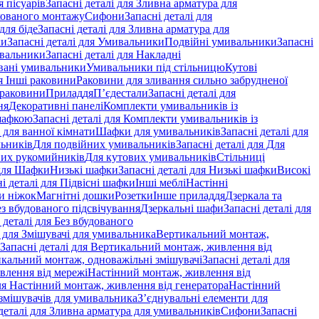
 пісуарів
Запасні деталі для Зливна арматура для
хованого монтажу
Сифони
Запасні деталі для
для біде
Запасні деталі для Зливна арматура для
ки
Запасні деталі для Умивальники
Подвійні умивальники
Запасні
ивальники
Запасні деталі для Накладні
овані умивальники
Умивальники під стільницю
Кутові
ля Інші раковини
Раковини для зливання сильно забрудненої
 раковини
Приладдя
П’єдестали
Запасні деталі для
ня
Декоративні панелі
Комплекти умивальників із
шафкою
Запасні деталі для Комплекти умивальників із
 для ванної кімнати
Шафки для умивальників
Запасні деталі для
льників
Для подвійних умивальників
Запасні деталі для Для
вих рукомийників
Для кутових умивальників
Стільниці
 для Шафки
Низькі шафки
Запасні деталі для Низькі шафки
Високі
і деталі для Підвісні шафки
Інші меблі
Настінні
и ніжок
Магнітні дошки
Розетки
Інше приладдя
Дзеркала та
ез вбудованого підсвічування
Дзеркальні шафи
Запасні деталі для
 деталі для Без вбудованого
і для Змішувачі для умивальника
Вертикальний монтаж,
Запасні деталі для Вертикальний монтаж, живлення від
кальний монтаж, одноважільні змішувачі
Запасні деталі для
влення від мережі
Настінний монтаж, живлення від
для Настінний монтаж, живлення від генератора
Настінний
 змішувачів для умивальника
З’єднувальні елементи для
деталі для Зливна арматура для умивальників
Сифони
Запасні