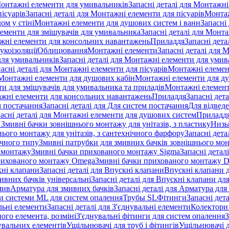
онтажні елементи для умивальників
Запасні деталі для Монтажн
ісуарів
Запасні деталі для Монтажні елементи для пісуарів
Монтаж
ом у стіні
Монтажні елементи для душових систем і ванн
Запасні
ементи для змішувачів для умивальника
Запасні деталі для Монт
ажні елементи для консольних навантажень
Приладдя
Запасні дета
укоізоляції
Облицювання
Монтажні елементи
Запасні деталі для 
ля умивальників
Запасні деталі для Монтажні елементи для умив
асні деталі для Монтажні елементи для пісуарів
Монтажні елемент
Монтажні елементи для душових кабін
Монтажні елементи для д
нти для змішувачів для умивальника та приладів
Монтажні елемент
жні елементи для консольних навантажень
Приладдя
Запасні дет
м постачання
Запасні деталі для Для систем постачання
Для відвед
асні деталі для Монтажні елементи для душових систем
Приладд
я Змивні бачки зовнішнього монтажу для унітазів, з пластику
Низь
ього монтажу для унітазів, з сантехнічного фарфору
Запасні дета
ичного типу
Змивні патрубки для змивних бачків зовнішнього мо
 монтажу
Змивні бачки прихованого монтажу Sigma
Запасні детал
 прихованого монтажу Omega
Змивні бачки прихованого монтажу D
ні клапани
Запасні деталі для Впускні клапани
Впускні клапани д
ивних бачків універсальні
Запасні деталі для Впускні клапани дл
мив
Арматура для змивних бачкiв
Запасні деталі для Арматура для
и системи ML для систем опалення
Трубы SL
Фітинги
Запасні дет
льні елементи
Запасні деталі для З'єднувальні елементи
Колектори 
ого елемента, розміні
З'єднувальні фітинги для систем опалення
З
нувальних елементів
Ущільнювачі для труб і фітингів
Ущільнювачі д