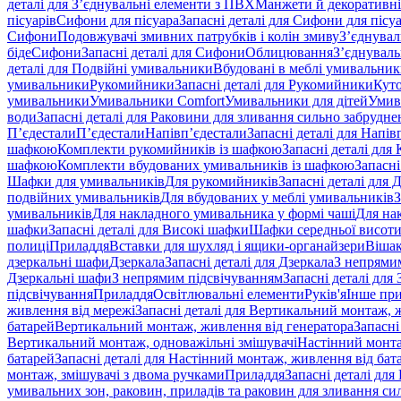
деталі для З’єднувальні елементи з ПВХ
Манжети й декоративні
пісуарів
Сифони для пісуара
Запасні деталі для Сифони для пісу
Сифони
Подовжувачі змивних патрубків і колін змиву
З’єднувал
біде
Сифони
Запасні деталі для Сифони
Облицювання
З’єднуваль
деталі для Подвійні умивальники
Вбудовані в меблі умивальни
умивальники
Рукомийники
Запасні деталі для Рукомийники
Кут
умивальники
Умивальники Comfort
Умивальники для дітей
Умив
води
Запасні деталі для Раковини для зливання сильно забрудне
П’єдестали
П’єдестали
Напівп’єдестали
Запасні деталі для Напів
шафкою
Комплекти рукомийників із шафкою
Запасні деталі дл
шафкою
Комплекти вбудованих умивальників із шафкою
Запасні
Шафки для умивальників
Для рукомийників
Запасні деталі для
подвійних умивальників
Для вбудованих у меблі умивальників
З
умивальників
Для накладного умивальника у формі чаші
Для на
шафки
Запасні деталі для Високі шафки
Шафки середньої висот
полиці
Приладдя
Вставки для шухляд і ящики-органайзери
Вішак
дзеркальні шафи
Дзеркала
Запасні деталі для Дзеркала
З непрями
Дзеркальні шафи
З непрямим підсвічуванням
Запасні деталі для
підсвічування
Приладдя
Освітлювальні елементи
Руків'я
Інше пр
живлення від мережі
Запасні деталі для Вертикальний монтаж, 
батарей
Вертикальний монтаж, живлення від генератора
Запасні
Вертикальний монтаж, одноважільні змішувачі
Настінний монта
батарей
Запасні деталі для Настінний монтаж, живлення від бат
монтаж, змішувачі з двома ручками
Приладдя
Запасні деталі для
умивальних зон, раковин, приладів та раковин для зливання си