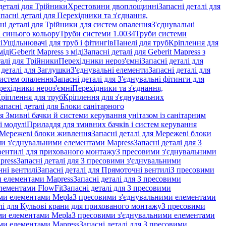
деталі для Трійники
Хрестовини двоплощинні
Запасні деталі для
пасні деталі для Перехідники та з'єднання,
ні деталі для Трійники для систем опалення
З'єднувальні
M синього кольору
Труби системи 1.0034
Труби системи
і
Ущільнювачі для труб і фітингів
Панелі для труб
Кріплення для
міді
Geberit Mapress з міді
Запасні деталі для Geberit Mapress з
талі для Трійники
Перехідники нероз'ємні
Запасні деталі для
 деталі для Заглушки
З'єднувальні елементи
Запасні деталі для
систем опалення
Запасні деталі для З'єднувальні фітинги для
рехідники нероз'ємні
Перехідники та з'єднання,
ріплення для труб
Кріплення для з'єднувальних
апасні деталі для Блоки санітарного
ля Змивні бачки й системи керування унітазом із санітарним
і модулі
Приладдя для змивних бачків і систем керування
Мережеві блоки живлення
Запасні деталі для Мережеві блоки
и з'єднувальними елементами Mapress
Запасні деталі для З
і вентилі для прихованого монтажу
З пресовими з'єднувальними
press
Запасні деталі для З пресовими з'єднувальними
ні вентилі
Запасні деталі для Прямоточні вентилі
З пресовими
и елементами Mapress
Запасні деталі для З пресовими
лементами FlowFit
Запасні деталі для З пресовими
ими елементами Mepla
З пресовими з'єднувальними елементами
алі для Кульові крани для прихованого монтажу
З пресовими
ими елементами Mepla
З пресовими з'єднувальними елементами
ми елементами Mapress
Запасні деталі для З пресовими