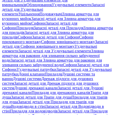
деталі для З’єднувальні елементи для
вмивальників
Облицювання
З’єднувальні елементи
Запасні
деталі для З’єднувальні
елементи
Ущільнення
Подовжувачі
Зливна арматура для
кухонних мийок
Запасні деталі для Зливна арматура для
кухонних мийок
Сифони
Запасні деталі для
Сифони
Приладдя
Запасні деталі для Приладдя
Зливна арматура
для приладів
Запасні деталі для Зливна арматура для
приладів
Сифони
Запасні деталі для Сифони
Сифони
прихованого монтажу
Сифони зовнішнього монтажу
Запасні
деталі для Сифони зовнішнього монтажу
З’єднувальні
елементи
Запасні деталі для З’єднувальні елементи
Зливна
арматура для раковин для зливання сильно забрудненої
води
Запасні деталі для Зливна арматура для раковин для
зливання сильно забрудненої води
Сифони
Запасні деталі для
Сифони
З’єднувальні патрубки
Запасні деталі для З’єднувальні
патрубки
Донні клапани
Приладдя
Душові системи та
ванни
Душові системи
Дренаж підлоги для душових
систем
Запасні деталі для Дренаж підлоги для душових
систем
Душові дренажні канали
Запасні деталі для Душові
дренажні канали
Приладдя для дренажних каналів
Трапи для
душа
Запасні деталі для Трапи для душа
Приладдя для трапів
для душа
Запасні деталі для Приладдя для трапів для
душа
Водовідводи в стіні
Запасні деталі для Водовідводи в
стіні
Приладдя для водовідводів
Запасні деталі для Приладдя