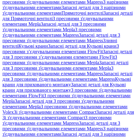
пресовими з'єднувальними елементами Mapress
З нарізними
з'єднувальними елементами
Запасні деталі для З нарізними
з'єднувальними елементами
Прямоточні вентилі
Запасні деталі
для Прямоточні вентилі
З пресовими з'єднувальними
елементами Mepla
Запасні деталі для З пресовими
з'єднувальними елементами Mepla
З пресовими
з'єднувальними елементами Mapress
Запасні деталі для З
пресовими з'єднувальними елементами Mapress
Зливні
вентилі
Кульові крани
Запасні деталі для Кульові крани
З
пресовими з’єднувальними елементами FlowFit
Запасні деталі
для З пресовими з’єднувальними елементами FlowFit
З
пресовими з'єднувальними елементами Mepla
Запасні деталі
для З пресовими з'єднувальними елементами Mepla
З
пресовими з'єднувальними елементами Mapress
Запасні деталі
для З пресовими з'єднувальними елементами Mapress
Кульові
крани для прихованого монтажу
Запасні деталі для Кульові
крани для прихованого монтажу
З пресовими з'єднувальними
елементами FlowFit
З пресовими з'єднувальними елементами
Mepla
Запасні деталі для З пресовими з'єднувальними
елементами Mepla
З пресовими з'єднувальними елементами
Volex
Зі з'єднувальними елементами Compact
Запасні деталі для
Зі з'єднувальними елементами Compact
З пресовими
з'єднувальними елементами Mapress
Запасні деталі для З
пресовими з'єднувальними елементами Mapress
З нарізними
з'єднувальними елементами
Запасні деталі для З нарізними