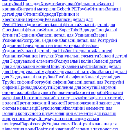
патрубки
Приладдя
Хомути
Заглушки
Ущільнення
Захисні
кришки
Витратні матеріали
Geberit PE
Труби
Фітинги
Запасні
деталі для Фітинги
Відводи
Трійники й
хрестовини
Переходи
Ревізії
Запасні деталі для
Ревізії
Перехідники
Спеціальні фітинги
Запасні деталі для
Спеціальні фітинги
Фітинги SuperTube
Відводи
Спеціальні
фітинги
З'єднання
Запасні деталі для З'єднання
Зварні
з'єднання
Розтрубні з'єднання
Запасні деталі для Розтрубні
з'єднання
Перехідники на інші матеріали
Різьбові
з'єднання
Запасні деталі для Різьбові з'єднання
Фланцеві
з'єднання
Фланцеві втулки
З'єднувальні елементи
Запасні деталі
для З'єднувальні елементи
З'єднувальні коліна
Запасні деталі
для З'єднувальні коліна
Приєднувальні муфти
Запасні деталі
для Приєднувальні муфти
З'єднувальні патрубки
Запасні деталі
для З'єднувальні патрубки
Трубні сифони
Запасні деталі для
Трубні сифони
Розтрубні сифони
Запасні деталі для Розтрубні
сифони
Приладдя
Хомути
Кріплення для хомутів
Напрямні
опорні жолоби
Заглушки
Ущільнення
Захисні короби
Витратні
матеріали
Протипожежний захист, звукоізоляція та захист від
вологи
Протипожежний захист
Протипожежний захист для
систем каналізації
Звукоізоляція
Ізоляційні елементи для
ізоляції корпусного шуму
Ізоляційні елементи для ізоляції
корпусного шуму й шуму, що розповсюджується
повітрям
Гідроізоляція
Ущільнювачі
Повітряні клапани для
відведення води
Повітряні клапани
Клапани з технологією