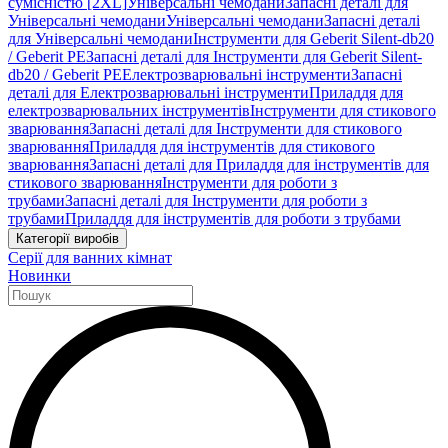
сумісністю [2XL]
Універсальні чемодани
Запасні деталі для
Універсальні чемодани
Універсальні чемодани
Запасні деталі
для Універсальні чемодани
Інструменти для Geberit Silent-db20
/ Geberit PE
Запасні деталі для Інструменти для Geberit Silent-
db20 / Geberit PE
Електрозварювальні інструменти
Запасні
деталі для Електрозварювальні інструменти
Приладдя для
електрозварювальних інструментів
Інструменти для стикового
зварювання
Запасні деталі для Інструменти для стикового
зварювання
Приладдя для інструментів для стикового
зварювання
Запасні деталі для Приладдя для інструментів для
стикового зварювання
Інструменти для роботи з
трубами
Запасні деталі для Інструменти для роботи з
трубами
Приладдя для інструментів для роботи з трубами
Категорії виробів
Серії для ванних кімнат
Новинки