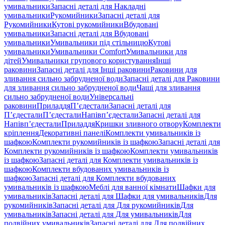
умивальники
Запасні деталі для Накладні
умивальники
Рукомийники
Запасні деталі для
Рукомийники
Кутові рукомийники
Вбудовані
умивальники
Запасні деталі для Вбудовані
умивальники
Умивальники під стільницю
Кутові
умивальники
Умивальники Comfort
Умивальники для
дітей
Умивальники групового користування
Інші
раковини
Запасні деталі для Інші раковини
Раковини для
зливання сильно забрудненої води
Запасні деталі для Раковини
для зливання сильно забрудненої води
Чаші для зливання
сильно забрудненої води
Універсальні
раковини
Приладдя
П’єдестали
Запасні деталі для
П’єдестали
П’єдестали
Напівп’єдестали
Запасні деталі для
Напівп’єдестали
Приладдя
Кришки зливного отвору
Комплекти
кріплення
Декоративні панелі
Комплекти умивальників із
шафкою
Комплекти рукомийників із шафкою
Запасні деталі для
Комплекти рукомийників із шафкою
Комплекти умивальників
із шафкою
Запасні деталі для Комплекти умивальників із
шафкою
Комплекти вбудованих умивальників із
шафкою
Запасні деталі для Комплекти вбудованих
умивальників із шафкою
Меблі для ванної кімнати
Шафки для
умивальників
Запасні деталі для Шафки для умивальників
Для
рукомийників
Запасні деталі для Для рукомийників
Для
умивальників
Запасні деталі для Для умивальників
Для
подвійних умивальників
Запасні деталі для Для подвійних