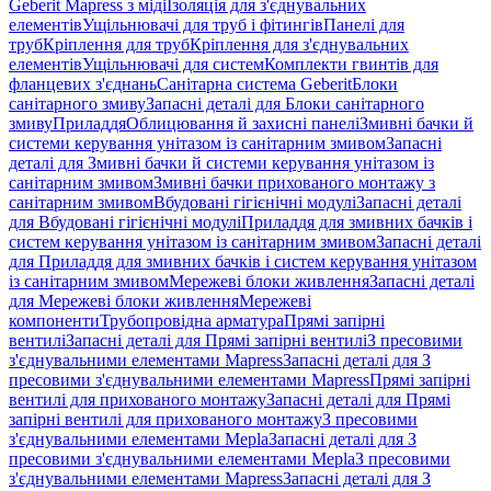
Geberit Mapress з міді
Ізоляція для з'єднувальних
елементів
Ущільнювачі для труб і фітингів
Панелі для
труб
Кріплення для труб
Кріплення для з'єднувальних
елементів
Ущільнювачі для систем
Комплекти гвинтів для
фланцевих з'єднань
Санітарна система Geberit
Блоки
санітарного змиву
Запасні деталі для Блоки санітарного
змиву
Приладдя
Облицювання й захисні панелі
Змивні бачки й
системи керування унітазом із санітарним змивом
Запасні
деталі для Змивні бачки й системи керування унітазом із
санітарним змивом
Змивні бачки прихованого монтажу з
санітарним змивом
Вбудовані гігієнічні модулі
Запасні деталі
для Вбудовані гігієнічні модулі
Приладдя для змивних бачків і
систем керування унітазом із санітарним змивом
Запасні деталі
для Приладдя для змивних бачків і систем керування унітазом
із санітарним змивом
Мережеві блоки живлення
Запасні деталі
для Мережеві блоки живлення
Мережеві
компоненти
Трубопровідна арматура
Прямі запірні
вентилі
Запасні деталі для Прямі запірні вентилі
З пресовими
з'єднувальними елементами Mapress
Запасні деталі для З
пресовими з'єднувальними елементами Mapress
Прямі запірні
вентилі для прихованого монтажу
Запасні деталі для Прямі
запірні вентилі для прихованого монтажу
З пресовими
з'єднувальними елементами Mepla
Запасні деталі для З
пресовими з'єднувальними елементами Mepla
З пресовими
з'єднувальними елементами Mapress
Запасні деталі для З