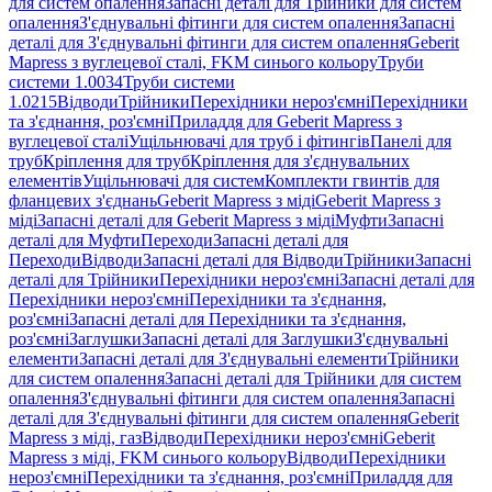
для систем опалення
Запасні деталі для Трійники для систем
опалення
З'єднувальні фітинги для систем опалення
Запасні
деталі для З'єднувальні фітинги для систем опалення
Geberit
Mapress з вуглецевої сталі, FKM синього кольору
Труби
системи 1.0034
Труби системи
1.0215
Відводи
Трійники
Перехідники нероз'ємні
Перехідники
та з'єднання, роз'ємні
Приладдя для Geberit Mapress з
вуглецевої сталі
Ущільнювачі для труб і фітингів
Панелі для
труб
Кріплення для труб
Кріплення для з'єднувальних
елементів
Ущільнювачі для систем
Комплекти гвинтів для
фланцевих з'єднань
Geberit Mapress з міді
Geberit Mapress з
міді
Запасні деталі для Geberit Mapress з міді
Муфти
Запасні
деталі для Муфти
Переходи
Запасні деталі для
Переходи
Відводи
Запасні деталі для Відводи
Трійники
Запасні
деталі для Трійники
Перехідники нероз'ємні
Запасні деталі для
Перехідники нероз'ємні
Перехідники та з'єднання,
роз'ємні
Запасні деталі для Перехідники та з'єднання,
роз'ємні
Заглушки
Запасні деталі для Заглушки
З'єднувальні
елементи
Запасні деталі для З'єднувальні елементи
Трійники
для систем опалення
Запасні деталі для Трійники для систем
опалення
З'єднувальні фітинги для систем опалення
Запасні
деталі для З'єднувальні фітинги для систем опалення
Geberit
Mapress з міді, газ
Відводи
Перехідники нероз'ємні
Geberit
Mapress з міді, FKM синього кольору
Відводи
Перехідники
нероз'ємні
Перехідники та з'єднання, роз'ємні
Приладдя для