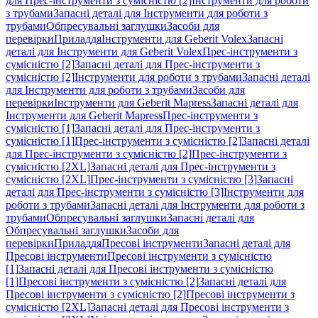
для Прес-інструменти з сумісністю [2]
Інструменти для роботи
з трубами
Запасні деталі для Інструменти для роботи з
трубами
Обпресувальні заглушки
Засоби для
перевірки
Приладдя
Інструменти для Geberit Volex
Запасні
деталі для Інструменти для Geberit Volex
Прес-інструменти з
сумісністю [2]
Запасні деталі для Прес-інструменти з
сумісністю [2]
Інструменти для роботи з трубами
Запасні деталі
для Інструменти для роботи з трубами
Засоби для
перевірки
Інструменти для Geberit Mapress
Запасні деталі для
Інструменти для Geberit Mapress
Прес-інструменти з
сумісністю [1]
Запасні деталі для Прес-інструменти з
сумісністю [1]
Прес-інструменти з сумісністю [2]
Запасні деталі
для Прес-інструменти з сумісністю [2]
Прес-інструменти з
сумісністю [2XL]
Запасні деталі для Прес-інструменти з
сумісністю [2XL]
Прес-інструменти з сумісністю [3]
Запасні
деталі для Прес-інструменти з сумісністю [3]
Інструменти для
роботи з трубами
Запасні деталі для Інструменти для роботи з
трубами
Обпресувальні заглушки
Запасні деталі для
Обпресувальні заглушки
Засоби для
перевірки
Приладдя
Пресові інструменти
Запасні деталі для
Пресові інструменти
Пресові інструменти з сумісністю
[1]
Запасні деталі для Пресові інструменти з сумісністю
[1]
Пресові інструменти з сумісністю [2]
Запасні деталі для
Пресові інструменти з сумісністю [2]
Пресові інструменти з
сумісністю [2XL]
Запасні деталі для Пресові інструменти з