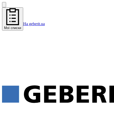
На geberit.ua
Мої списки