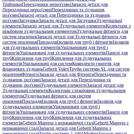
Трійники
Перехідники нероз'ємні
Запасні деталі для
Перехідники нероз'ємні
Перехідники та з'єднання,
роз'ємні
Запасні деталі для Перехідники та з'єднання,
роз'ємні
Заглушки
Запасні деталі для Заглушки
З'єднувальні
елементи
Запасні деталі для З'єднувальні елементи
Колектори з
різьбовим з'єднувальним елементом
З'єднувальні фітинги для
систем опалення
Запасні деталі для З'єднувальні фітинги для
систем опалення
Приладдя
Ізоляція для труб і фітингів
Ізоляція
для з'єднувальних елементів
Ущільнювачі для труб і
фітингів
Ущільнювачі для з'єднувальних елементів
Панелі для
труб
Кріплення для труб
Кріплення для з'єднувальних
елементів
Ущільнювачі для систем
Комплекти гвинтів для
фланцевих з'єднань
Geberit Volex
Труби системи SL для систем
опалення
Фітинги
Запасні деталі для Фітинги
Перехідники та
з'єднання, роз'ємні
Запасні деталі для Перехідники та
з'єднання, роз'ємні
З'єднувальні елементи
Запасні деталі для
З'єднувальні елементи
Колектори з різьбовим з'єднувальним
елементом
З'єднувальні фітинги для систем
опалення
Приладдя
Ізоляція для труб і фітингів
Ізоляція для
з'єднувальних елементів
Ущільнювачі для труб і
фітингів
Ущільнювачі для з'єднувальних елементів
Панелі для
труб
Кріплення для труб
Кріплення для з'єднувальних
елементів
Geberit Mapress з нержавіючої сталі
Geberit Mapress з
нержавіючої сталі
Запасні деталі для Geberit Mapress з
нержавіючої сталі
Труби системи 1.4401
Муфти
Запасні деталі