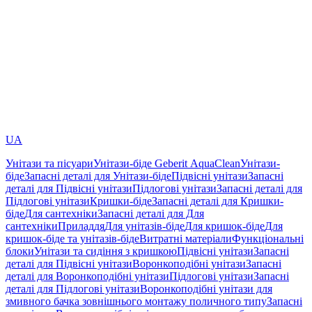
UA
Унітази та пісуари
Унітази-біде Geberit AquaClean
Унітази-
біде
Запасні деталі для Унітази-біде
Підвісні унітази
Запасні
деталі для Підвісні унітази
Підлогові унітази
Запасні деталі для
Підлогові унітази
Кришки-біде
Запасні деталі для Кришки-
біде
Для сантехніки
Запасні деталі для Для
сантехніки
Приладдя
Для унітазів-біде
Для кришок-біде
Для
кришок-біде та унітазів-біде
Витратні матеріали
Функціональні
блоки
Унітази та сидіння з кришкою
Підвісні унітази
Запасні
деталі для Підвісні унітази
Воронкоподібні унітази
Запасні
деталі для Воронкоподібні унітази
Підлогові унітази
Запасні
деталі для Підлогові унітази
Воронкоподібні унітази для
змивного бачка зовнішнього монтажу поличного типу
Запасні