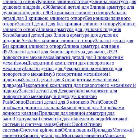
зливного отвору
Кришки зливного отвору
Зливна арматура для
душових піддонів, d90
Запасні деталі для Зливна арматура для
душових піддонів, d90
З кришкою зливного отвору
Запасні
деталі для З кришкою зливного отвору
Без кришки зливного
отвору
Запасні деталі для Без кришки зливного отвору
Кришки
зливного отвору
Зливна арматура для душових піддонів
Sestra
Запасні деталі для Зливна арматура для душових
піддонів Sestra
Без кришки зливного отвору
Запасні деталі для
Без кришки зливного отвору
Зливна арматура для ванн,
d52
Запасні деталі для Зливна арматура для ванн, d52
З
поворотним механізмом
Запасні деталі для З поворотним
механізмом
Декоративні комплекти для поворотного
механізму
Запасні деталі для Декоративні комплекти для
поворотного механізму
З поворотним механізмом і
підводом
Запасні деталі для З поворотним механізмом і
підводом
Декоративні комплекти для поворотного механізму й
підводу
Запасні деталі для Декоративні комплекти для
поворотного механізму й підводу
З кнопкою
PushControl
Запасні деталі для З кнопкою PushControl
З
пробками донного клапана
Запасні деталі для З пробками
донного клапана
Приладдя для зливної арматури для
ванн
З’єднувальні елементи для підведення води
Монтажні
системи й системи змиву
Geberit Duofix
Стінові
системи
Системи кріплення
Облицювання
Приладдя
Монтажні
елементи
Запасні деталі для Монтажні елементи
Монтажні