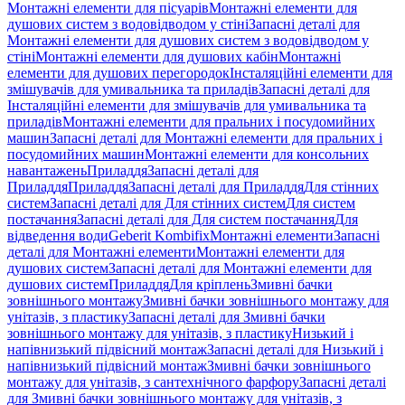
Монтажні елементи для пісуарів
Монтажні елементи для
душових систем з водовідводом у стіні
Запасні деталі для
Монтажні елементи для душових систем з водовідводом у
стіні
Монтажні елементи для душових кабін
Монтажні
елементи для душових перегородок
Інсталяційні елементи для
змішувачів для умивальника та приладів
Запасні деталі для
Інсталяційні елементи для змішувачів для умивальника та
приладів
Монтажні елементи для пральних і посудомийних
машин
Запасні деталі для Монтажні елементи для пральних і
посудомийних машин
Монтажні елементи для консольних
навантажень
Приладдя
Запасні деталі для
Приладдя
Приладдя
Запасні деталі для Приладдя
Для стінних
систем
Запасні деталі для Для стінних систем
Для систем
постачання
Запасні деталі для Для систем постачання
Для
відведення води
Geberit Kombifix
Монтажні елементи
Запасні
деталі для Монтажні елементи
Монтажні елементи для
душових систем
Запасні деталі для Монтажні елементи для
душових систем
Приладдя
Для кріплень
Змивні бачки
зовнішнього монтажу
Змивні бачки зовнішнього монтажу для
унітазів, з пластику
Запасні деталі для Змивні бачки
зовнішнього монтажу для унітазів, з пластику
Низький і
напівнизький підвісний монтаж
Запасні деталі для Низький і
напівнизький підвісний монтаж
Змивні бачки зовнішнього
монтажу для унітазів, з сантехнічного фарфору
Запасні деталі
для Змивні бачки зовнішнього монтажу для унітазів, з