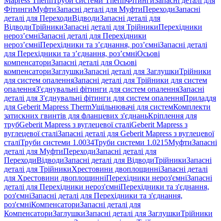
Mapress Therm
Труби системи Therm
Фітинги
Запасні деталі для
Фітинги
Муфти
Запасні деталі для Муфти
Переходи
Запасні
деталі для Переходи
Відводи
Запасні деталі для
Відводи
Трійники
Запасні деталі для Трійники
Перехідники
нероз’ємні
Запасні деталі для Перехідники
нероз’ємні
Перехідники та з’єднання, роз’ємні
Запасні деталі
для Перехідники та з’єднання, роз’ємні
Осьові
компенсатори
Запасні деталі для Осьові
компенсатори
Заглушки
Запасні деталі для Заглушки
Трійники
для систем опалення
Запасні деталі для Трійники для систем
опалення
З'єднувальні фітинги для систем опалення
Запасні
деталі для З'єднувальні фітинги для систем опалення
Приладдя
для Geberit Mapress Therm
Ущільнювачі для систем
Комплекти
затискних гвинтів для фланцевих з'єднань
Кріплення для
труб
Geberit Mapress з вуглецевої сталі
Geberit Mapress з
вуглецевої сталі
Запасні деталі для Geberit Mapress з вуглецевої
сталі
Труби системи 1.0034
Труби системи 1.0215
Муфти
Запасні
деталі для Муфти
Переходи
Запасні деталі для
Переходи
Відводи
Запасні деталі для Відводи
Трійники
Запасні
деталі для Трійники
Хрестовини двоплощинні
Запасні деталі
для Хрестовини двоплощинні
Перехідники нероз'ємні
Запасні
деталі для Перехідники нероз'ємні
Перехідники та з'єднання,
роз'ємні
Запасні деталі для Перехідники та з'єднання,
роз'ємні
Компенсатори
Запасні деталі для
Компенсатори
Заглушки
Запасні деталі для Заглушки
Трійники