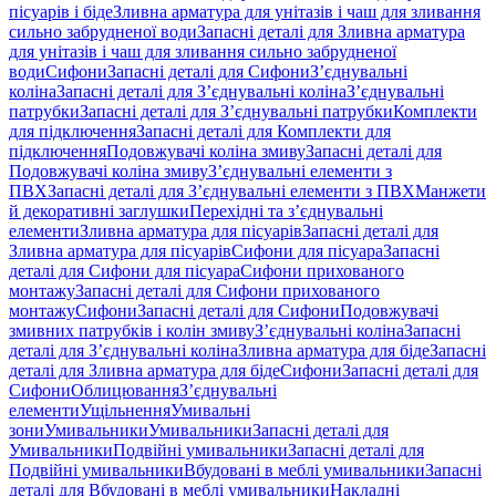
пісуарів і біде
Зливна арматура для унітазів і чаш для зливання
сильно забрудненої води
Запасні деталі для Зливна арматура
для унітазів і чаш для зливання сильно забрудненої
води
Сифони
Запасні деталі для Сифони
З’єднувальні
коліна
Запасні деталі для З’єднувальні коліна
З’єднувальні
патрубки
Запасні деталі для З’єднувальні патрубки
Комплекти
для підключення
Запасні деталі для Комплекти для
підключення
Подовжувачі коліна змиву
Запасні деталі для
Подовжувачі коліна змиву
З’єднувальні елементи з
ПВХ
Запасні деталі для З’єднувальні елементи з ПВХ
Манжети
й декоративні заглушки
Перехідні та з’єднувальні
елементи
Зливна арматура для пісуарів
Запасні деталі для
Зливна арматура для пісуарів
Сифони для пісуара
Запасні
деталі для Сифони для пісуара
Сифони прихованого
монтажу
Запасні деталі для Сифони прихованого
монтажу
Сифони
Запасні деталі для Сифони
Подовжувачі
змивних патрубків і колін змиву
З’єднувальні коліна
Запасні
деталі для З’єднувальні коліна
Зливна арматура для біде
Запасні
деталі для Зливна арматура для біде
Сифони
Запасні деталі для
Сифони
Облицювання
З’єднувальні
елементи
Ущільнення
Умивальні
зони
Умивальники
Умивальники
Запасні деталі для
Умивальники
Подвійні умивальники
Запасні деталі для
Подвійні умивальники
Вбудовані в меблі умивальники
Запасні
деталі для Вбудовані в меблі умивальники
Накладні