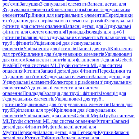
роз'ємні
Заглушки
З'єднувальні елементи
Запасні деталі для
З'єднувальні елементи
Колектори з різьбовим з'єднувальним
елементом
Трійники для нагрівальних елементів
Перехідники
та з'єднання для нагрівального елемента, розміні
З'єднувальні
фітинги для систем опалення
Запасні деталі для З'єднувальні
фітинги для систем опалення
Приладдя
Ізоляція для труб і
фітингів
Ізоляція для з'єднувальних елементів
Ущільнювачі для
труб і фітингів
Ущільнювачі для з'єднувальних
елементів
Ущільнення для фітингів
Панелі для труб
Кріплення
для труб
Кріплення для з'єднувальних елементів
Ущільнювачі
для систем
Комплекти гвинтів для фланцевих з'єднань
Geberit
PushFit
Труби системи ML
Труби системи ML для систем
опалення
Фітинги
Запасні деталі для Фітинги
Перехідники та
з’єднання, роз’ємні
З’єднувальні елементи
Запасні деталі для
З’єднувальні елементи
Колектори з різьбовим з’єднувальним
елементом
З’єднувальні елементи для систем
опалення
Приладдя
Ізоляція для труб і фітингів
Ізоляція для
з'єднувальних елементів
Ущільнювачі для труб і
фітингів
Ущільнювачі для з'єднувальних елементів
Панелі для
труб
Кріплення для труб
Кріплення для з'єднувальних
елементів
Ущільнювачі для систем
Geberit Mepla
Труби системи
ML
Труби системи ML для систем опалення
Фітинги
Запасні
деталі для Фітинги
Муфти
Запасні деталі для
Муфти
Переходи
Запасні деталі для Переходи
Кутики
Запасні
деталі для Кутики
Трійники
Запасні деталі для