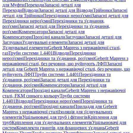
для Муфти
Переходи
Запасні деталі для
Переходи
Відводи
Запасні деталі для Відводи
Трійники
Запасні
деталі для Трійники
Перехідники нероз'ємні
Запасні деталі для
Перехідники нероз'ємні
Перехідники та з'єднання,
роз'ємні
Запасні деталі для Перехідники та з'єднання,
роз'ємні
Компенсатори
Запасні деталі для
Компенсатори
Прохідні канали
Заглушки
Запасні деталі для
Заглушки
З'єднувальні елементи
Запасні деталі для
З'єднувальні елементи
Geberit Mapress з нержавіючої сталі,
газ
Труби системи 1.4401
Відводи
Перехідники
нероз'ємні
Перехідники та з'єднання, роз'ємні
Geberit Mapress з
нержавіючої сталі, без речовин, що руйнують ЛФП
Запасні
деталі для Geberit Mapress з нержавіючої сталі, без речовин, що
руйнують ЛФП
Труби системи 1.4401
Перехідники та
з'єднання, роз'ємні
Запасні деталі для Перехідники та
з'єднання, роз'ємні
Компенсатори
Запасні деталі для
Компенсатори
Прохідні канали
Geberit Mapress з нержавіючої
сталі, FKM синього кольору
Труби системи
1.4401
Відводи
Перехідники нероз'ємні
Перехідники та
з'єднання, роз'ємні
Прохідні канали
Приладдя для Geberit
Mapress з нержавіючої сталі
Ізоляція для з'єднувальних
елементів
Ущільнювачі для труб і фітингів
Кріплення для
труб
Кріплення для з'єднувальних елементів
Ущільнювачі для
систем
Комплекти гвинтів для фланцевих з'єднань
Geberit