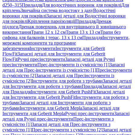
d250–315
Приладдя
Для водостічних воронок для покрівлі
Для
кріплень
Звичайна система водостоку з даху
Водостічні
воронки для покрівлі
Запасні деталі для Водостічні воронки
для покрівлі
Кріплення пароізоляції
Приладдя
Дренаж
підлоги
Дренаж поверхонь для внутрішнього й зовнішнього
використання
Трапи 12 x 12 см
Трапи 13 x 13 см
Трапи без
сифона для балконів і терас, 13 x 13 см
Приладдя
Інструменти,
мережеві компоненти та програмне
забезпечення
Інструменти
Інструменти для Geberit
FlowFit
Запасні деталі для Інструменти для Geberit
FlowFit
Ручні пресінструменти
Запасні деталі для Ручні
пресінструменти
Прес-інструменти із сумісністю [1]
Запасні
деталі для Прес-інструменти із сумісністю [1]
Пресінструменти
із сумісністю [2]
Запасні деталі для Пресінструменти із
сумісністю [2]
Інструменти для роботи з трубами
Запасні деталі
для Інструменти для роботи з трубами
Приладдя
Запасні деталі
для Приладдя
Інструменти для Geberit PushFit
Запасні деталі
для Інструменти для Geberit PushFit
Інструменти для роботи з
трубами
Запасні деталі для Інструменти для роботи з
трубами
Інструменти для Geberit Mepla
Запасні деталі для
Інструменти для Geberit Mepla
Ручні прес-інструменти
Запасні
деталі для Ручні прес-інструменти
Прес-інструменти з
сумісністю [1]
Запасні деталі для Прес-інструменти з
сумісністю [1]
Прес-інструменти з сумісністю [2]
Запасні деталі