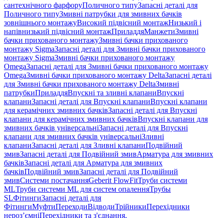
сантехнічного фарфору
Поличного типу
Запасні деталі для
Поличного типу
Змивні патрубки для змивних бачків
зовнішнього монтажу
Високий підвісний монтаж
Низький і
напівнизький підвісний монтаж
Приладдя
Манжети
Змивні
бачки прихованого монтажу
Змивні бачки прихованого
монтажу Sigma
Запасні деталі для Змивні бачки прихованого
монтажу Sigma
Змивні бачки прихованого монтажу
Omega
Запасні деталі для Змивні бачки прихованого монтажу
Omega
Змивні бачки прихованого монтажу Delta
Запасні деталі
для Змивні бачки прихованого монтажу Delta
Змивні
патрубки
Приладдя
Впускні та зливні клапани
Впускні
клапани
Запасні деталі для Впускні клапани
Впускні клапани
для керамічних змивних бачків
Запасні деталі для Впускні
клапани для керамічних змивних бачків
Впускні клапани для
змивних бачків універсальні
Запасні деталі для Впускні
клапани для змивних бачків універсальні
Зливні
клапани
Запасні деталі для Зливні клапани
Подвійний
змив
Запасні деталі для Подвійний змив
Арматура для змивних
бачкiв
Запасні деталі для Арматура для змивних
бачкiв
Подвійний змив
Запасні деталі для Подвійний
змив
Системи постачання
Geberit FlowFit
Труби системи
ML
Труби системи ML для систем опалення
Трубы
SL
Фітинги
Запасні деталі для
Фітинги
Муфти
Переходи
Відводи
Трійники
Перехідники
нероз’ємні
Перехідники та з'єднання,