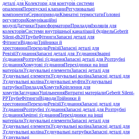
деталі для Колектори для контурів системи
опалення
Перепускні клапани
Регулювальні
компоненти
Сервоприводи
Кімнатні термостати
Головні
регулятори
Комунікаційні
модулі
Датчики
Трансформатори
Приладдя
Ізоляція для
колекторів
Системи внутрішньої каналізації будівель
Geberit
Silent-db20
Труби
Фітинги
Запасні деталі для
Фітинги
Відводи
Трійники й
хрестовини
Переходи
Ревізії
Запасні деталі для
Ревізії
З'єднання
Запасні деталі для З'єднання
Зварні
з'єднання
Розтрубні з'єднання
Запасні деталі для Розтрубні
з'єднання
Хомутові з'єднання
Перехідники на інші
матеріали
З'єднувальні елементи
Запасні деталі для
З'єднувальні елементи
З'єднувальні коліна
Запасні деталі для
З'єднувальні коліна
З'єднувальні муфти
З'єднувальні
патрубки
Приладдя
Хомути
Кріплення для
хомутів
Заглушки
Ущільнення
Витратні матеріали
Geberit Silent-
PP
Труби
Фітинги
Відводи
Трійники й
хрестовини
Переходи
Ревізії
З'єднання
Запасні деталі для
З'єднання
Розтрубні з'єднання
Запасні деталі для Розтрубні
з'єднання
Зачіпні з'єднання
Перехідники на інші
матеріали
З'єднувальні елементи
Запасні деталі для
З'єднувальні елементи
З'єднувальні коліна
Запасні деталі для
З'єднувальні коліна
З'єднувальні патрубки
Запасні деталі для
З'єднувальні