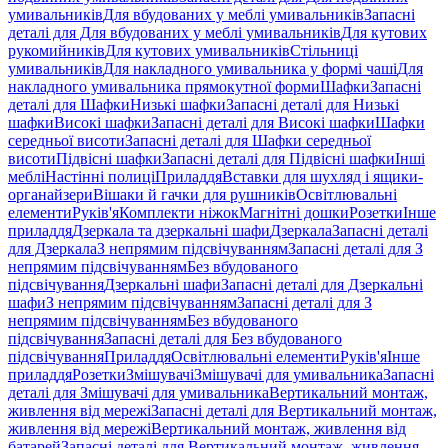
умивальників
Для вбудованих у меблі умивальників
Запасні
деталі для Для вбудованих у меблі умивальників
Для кутових
рукомийників
Для кутових умивальників
Стільниці
умивальників
Для накладного умивальника у формі чаші
Для
накладного умивальника прямокутної форми
Шафки
Запасні
деталі для Шафки
Низькі шафки
Запасні деталі для Низькі
шафки
Високі шафки
Запасні деталі для Високі шафки
Шафки
середньої висоти
Запасні деталі для Шафки середньої
висоти
Підвісні шафки
Запасні деталі для Підвісні шафки
Інші
меблі
Настінні полиці
Приладдя
Вставки для шухляд і ящики-
органайзери
Вішаки й гачки для рушників
Освітлювальні
елементи
Руків'я
Комплекти ніжок
Магнітні дошки
Розетки
Інше
приладдя
Дзеркала та дзеркальні шафи
Дзеркала
Запасні деталі
для Дзеркала
З непрямим підсвічуванням
Запасні деталі для З
непрямим підсвічуванням
Без вбудованого
підсвічування
Дзеркальні шафи
Запасні деталі для Дзеркальні
шафи
З непрямим підсвічуванням
Запасні деталі для З
непрямим підсвічуванням
Без вбудованого
підсвічування
Запасні деталі для Без вбудованого
підсвічування
Приладдя
Освітлювальні елементи
Руків'я
Інше
приладдя
Розетки
Змішувачі
Змішувачі для умивальника
Запасні
деталі для Змішувачі для умивальника
Вертикальний монтаж,
живлення від мережі
Запасні деталі для Вертикальний монтаж,
живлення від мережі
Вертикальний монтаж, живлення від
батарей
Запасні деталі для Вертикальний монтаж, живлення