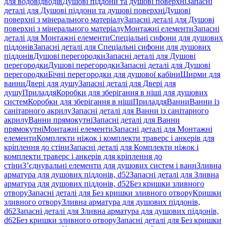
для водовідводів
Душові піддони та душові поверхні
Запасні
деталі для Душові піддони та душові поверхні
Душові
поверхні з мінерального матеріалу
Запасні деталі для Душові
поверхні з мінерального матеріалу
Монтажні елементи
Запасні
деталі для Монтажні елементи
Спеціальні сифони для душових
піддонів
Запасні деталі для Спеціальні сифони для душових
піддонів
Душові перегородки
Запасні деталі для Душові
перегородки
Душові перегородки
Запасні деталі для Душові
перегородки
Бічні перегородки для душової кабіни
Ширми для
ванни
Двері для душу
Запасні деталі для Двері для
душу
Приладдя
Коробки для зберігання в ніші для душових
систем
Коробки для зберігання в ніші
Приладдя
Ванни
Ванни із
санітарного акрилу
Запасні деталі для Ванни із санітарного
акрилу
Ванни прямокутні
Запасні деталі для Ванни
прямокутні
Монтажні елементи
Запасні деталі для Монтажні
елементи
Комплекти ніжок і комплекти траверс і анкерів для
кріплення до стіни
Запасні деталі для Комплекти ніжок і
комплекти траверс і анкерів для кріплення до
стіни
З’єднувальні елементи для душових систем і ванн
Зливна
арматура для душових піддонів, d52
Запасні деталі для Зливна
арматура для душових піддонів, d52
Без кришки зливного
отвору
Запасні деталі для Без кришки зливного отвору
Кришки
зливного отвору
Зливна арматура для душових піддонів,
d62
Запасні деталі для Зливна арматура для душових піддонів,
d62
Без кришки зливного отвору
Запасні деталі для Без кришки