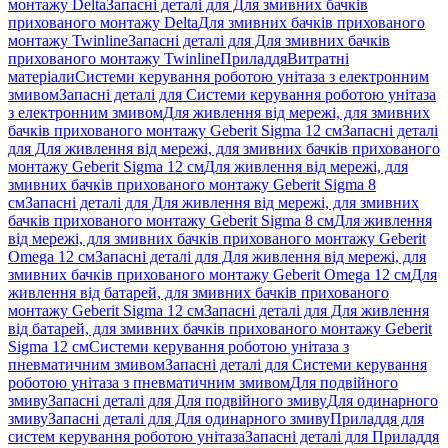
монтажу Delta
Запасні деталі для Для змивних бачків
прихованого монтажу Delta
Для змивних бачків прихованого
монтажу Twinline
Запасні деталі для Для змивних бачків
прихованого монтажу Twinline
Приладдя
Витратні
матеріали
Системи керування роботою унітаза з електронним
змивом
Запасні деталі для Системи керування роботою унітаза
з електронним змивом
Для живлення від мережі, для змивних
бачків прихованого монтажу Geberit Sigma 12 см
Запасні деталі
для Для живлення від мережі, для змивних бачків прихованого
монтажу Geberit Sigma 12 см
Для живлення від мережі, для
змивних бачків прихованого монтажу Geberit Sigma 8
см
Запасні деталі для Для живлення від мережі, для змивних
бачків прихованого монтажу Geberit Sigma 8 см
Для живлення
від мережі, для змивних бачків прихованого монтажу Geberit
Omega 12 см
Запасні деталі для Для живлення від мережі, для
змивних бачків прихованого монтажу Geberit Omega 12 см
Для
живлення від батарей, для змивних бачків прихованого
монтажу Geberit Sigma 12 см
Запасні деталі для Для живлення
від батарей, для змивних бачків прихованого монтажу Geberit
Sigma 12 см
Системи керування роботою унітаза з
пневматичним змивом
Запасні деталі для Системи керування
роботою унітаза з пневматичним змивом
Для подвійного
змиву
Запасні деталі для Для подвійного змиву
Для одинарного
змиву
Запасні деталі для Для одинарного змиву
Приладдя для
систем керування роботою унітаза
Запасні деталі для Приладдя