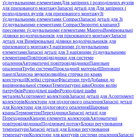
з'єднувальними елементами
Для запірних і розподільчих вузлів
для прихованого монтажу
Запасні деталі для Для запірних і
розподільчих вузлів для прихованого монтажу
Зі
з'єднувальними елементами Compact
Запасні деталі для Зі
з'єднувальними елементами Compact
Зворотні клапани
З
пресовими з'єднувальними елементами Mapress
Вимірювальні
ділянки водолічильників для прихованого монтажу
Запасні
деталі для Вимірювальні ділянки водолічильників для
прихованого монтажу
З нарізними з'єднувальними
елементами
Запасні деталі для З нарізними з'єднувальними
елементами
Повітровідвідники для системи
опалення
Автоматичні повітровідвідники
Панельне
опалення
Труби системи
Прокладний матеріал
Шиповані
панелі
Захисна звукоізоляційна стрічка по краях
конструкції
Клейкі стрічки
Фіксатори труб
Добавки до
вирівнювальної стяжки
Температурні шви
Опори колін
патрубків
Розподільчі шафи
Розподільчі шафи
металеві
Асортимент колекторів
Запасні деталі для Асортимент
колекторів
Колектори для підлогового опалення
Запасні деталі
для Колектори для підлогового опалення
Шаровые
краны
Термометри
Перехідники
Запасні деталі для
Перехідники
Кінцеві елементи колекторів
Автоматичні
повітровідвідники
Поділювачі потоку
Блоки регулювання
температури
Запасні деталі для Блоки регулювання
температури
Колектори для контурів системи опалення
Запасні