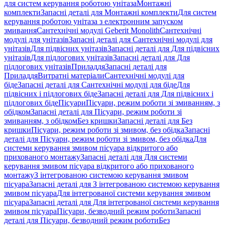
для систем керування роботою унітаза
Монтажні
комплекти
Запасні деталі для Монтажні комплекти
Для систем
керування роботою унітаза з електронним запуском
змивання
Сантехнічні модулі Geberit Monolith
Сантехнічні
модулі для унітазів
Запасні деталі для Сантехнічні модулі для
унітазів
Для підвісних унітазів
Запасні деталі для Для підвісних
унітазів
Для підлогових унітазів
Запасні деталі для Для
підлогових унітазів
Приладдя
Запасні деталі для
Приладдя
Витратні матеріали
Сантехнічні модулі для
біде
Запасні деталі для Сантехнічні модулі для біде
Для
підвісних і підлогових біде
Запасні деталі для Для підвісних і
підлогових біде
Пісуари
Пісуари, режим роботи зі змиванням, з
обідком
Запасні деталі для Пісуари, режим роботи зі
змиванням, з обідком
Без кришки
Запасні деталі для Без
кришки
Пісуари, режим роботи зі змивом, без обідка
Запасні
деталі для Пісуари, режим роботи зі змивом, без обідка
Для
системи керування змивом пісуара відкритого або
прихованого монтажу
Запасні деталі для Для системи
керування змивом пісуара відкритого або прихованого
монтажу
З інтегрованою системою керування змивом
пісуара
Запасні деталі для З інтегрованою системою керування
змивом пісуара
Для інтегрованої системи керування змивом
пісуара
Запасні деталі для Для інтегрованої системи керування
змивом пісуара
Пісуари, безводний режим роботи
Запасні
деталі для Пісуари, безводний режим роботи
Без