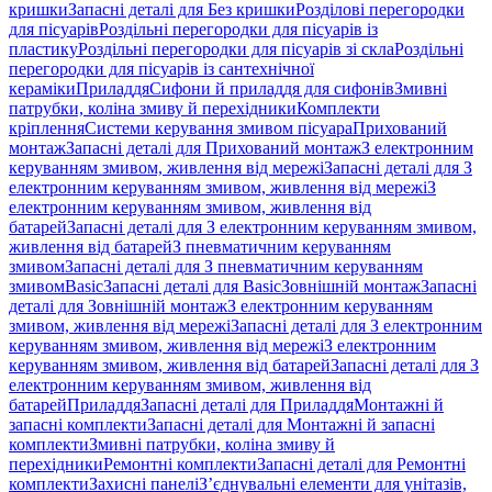
кришки
Запасні деталі для Без кришки
Розділові перегородки
для пісуарів
Роздільні перегородки для пісуарів із
пластику
Роздільні перегородки для пісуарів зі скла
Роздільні
перегородки для пісуарів із сантехнічної
кераміки
Приладдя
Сифони й приладдя для сифонів
Змивні
патрубки, коліна змиву й перехідники
Комплекти
кріплення
Системи керування змивом пісуара
Прихований
монтаж
Запасні деталі для Прихований монтаж
З електронним
керуванням змивом, живлення від мережі
Запасні деталі для З
електронним керуванням змивом, живлення від мережі
З
електронним керуванням змивом, живлення від
батарей
Запасні деталі для З електронним керуванням змивом,
живлення від батарей
З пневматичним керуванням
змивом
Запасні деталі для З пневматичним керуванням
змивом
Basic
Запасні деталі для Basic
Зовнішній монтаж
Запасні
деталі для Зовнішній монтаж
З електронним керуванням
змивом, живлення від мережі
Запасні деталі для З електронним
керуванням змивом, живлення від мережі
З електронним
керуванням змивом, живлення від батарей
Запасні деталі для З
електронним керуванням змивом, живлення від
батарей
Приладдя
Запасні деталі для Приладдя
Монтажні й
запасні комплекти
Запасні деталі для Монтажні й запасні
комплекти
Змивні патрубки, коліна змиву й
перехідники
Ремонтні комплекти
Запасні деталі для Ремонтні
комплекти
Захисні панелі
З’єднувальні елементи для унітазів,