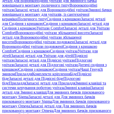
деталі для Воронкоподібні унітази для змивного бачка
зовнішнього монтажу поличного типу
Воронкоподібні
унітази
Запасні деталі для Воронкоподібні унітази
Змивні бачки
зовнішнього монтажу для унітазів, із сантехнічної
кераміки
Поличного типу
Сидіння з кришкою
Запасні деталі
для Сидіння з кришкою
Сидіння з кришкою
Запасні деталі для
Сидіння з кришкою
Унітази Comfort
Запасні деталі для Унітази
Comfort
Воронкоподібні унітази збільшеної висоти
Запасні
деталі для Воронкоподібні унітази збільшеної
висоти
Воронкоподібні унітази подовжені
Запасні деталі для
Воронкоподібні унітази подовжені
Сидіння з кришкою
Comfort
Сидіння з кришкою
Сидіння унітаза
Унітази для
дітей
Запасні деталі для Унітази для дітей
Підвісні
унітази
Запасні деталі для Підвісні унітази
Підлогові
унітази
Запасні деталі для Підлогові унітази
Дитячі сидіння з
кришкою
Сидіння з кришкою
Сидіння унітаза
Чаші Генуя
Зі
змивом
Приладдя
Комплекти кріплення
Біде
Підвісні
біде
Запасні деталі для Підвісні біде
Підлогові
біде
Приладдя
Запасні деталі для Приладдя
Змивні клавіші та
системи керування роботою унітаза
Змивні клавіші
Запасні
деталі для Змивні клавіші
Для змивних бачків прихованого
монтажу Sigma
Запасні деталі для Для змивних бачків
прихованого монтажу Sigma
Для змивних бачків прихованого
монтажу Omega
Запасні деталі для Для змивних бачків
прихованого монтажу Omega
Для змивних бачків прихованого