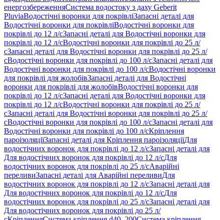
енергозбереження
Система водостоку з даху Geberit
Pluvia
Водостічні воронки для покрівлі
Запасні деталі для
Водостічні воронки для покрівлі
Водостічні воронки для
покрівлі до 12 л/с
Запасні деталі для Водостічні воронки для
покрівлі до 12 л/с
Водостічні воронки для покрівлі до 25 л/
с
Запасні деталі для Водостічні воронки для покрівлі до 25 л/
с
Водостічні воронки для покрівлі до 100 л/с
Запасні деталі для
Водостічні воронки для покрівлі до 100 л/с
Водостічні воронки
для покрівлі для жолобів
Запасні деталі для Водостічні
воронки для покрівлі для жолобів
Водостічні воронки для
покрівлі до 12 л/с
Запасні деталі для Водостічні воронки для
покрівлі до 12 л/с
Водостічні воронки для покрівлі до 25 л/
с
Запасні деталі для Водостічні воронки для покрівлі до 25 л/
с
Водостічні воронки для покрівлі до 100 л/с
Запасні деталі для
Водостічні воронки для покрівлі до 100 л/с
Кріплення
пароізоляції
Запасні деталі для Кріплення пароізоляції
Для
водостічних воронок для покрівлі до 12 л/с
Запасні деталі для
Для водостічних воронок для покрівлі до 12 л/с
Для
водостічних воронок для покрівлі до 25 л/с
Аварійні
переливи
Запасні деталі для Аварійні переливи
Для
водостічних воронок для покрівлі до 12 л/с
Запасні деталі для
Для водостічних воронок для покрівлі до 12 л/с
Для
водостічних воронок для покрівлі до 25 л/с
Запасні деталі для
Для водостічних воронок для покрівлі до 25 л/
с
Кріплення
Система кріплення d40–200
Система кріплення