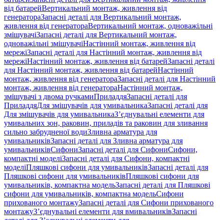
від батарей
Вертикальний монтаж, живлення від
генератора
Запасні деталі для Вертикальний монтаж,
живлення від генератора
Вертикальний монтаж, одноважільні
змішувачі
Запасні деталі для Вертикальний монтаж,
одноважільні змішувачі
Настінний монтаж, живлення від
мережі
Запасні деталі для Настінний монтаж, живлення від
мережі
Настінний монтаж, живлення від батарей
Запасні деталі
для Настінний монтаж, живлення від батарей
Настінний
монтаж, живлення від генератора
Запасні деталі для Настінний
монтаж, живлення від генератора
Настінний монтаж,
змішувачі з двома ручками
Приладдя
Запасні деталі для
Приладдя
Для змішувачів для умивальника
Запасні деталі для
Для змішувачів для умивальника
З’єднувальні елементи для
умивальних зон, раковин, приладів та раковин для зливання
сильно забрудненої води
Зливна арматура для
умивальників
Запасні деталі для Зливна арматура для
умивальників
Сифони
Запасні деталі для Сифони
Сифони,
компактні моделі
Запасні деталі для Сифони, компактні
моделі
Пляшкові сифони для умивальників
Запасні деталі для
Пляшкові сифони для умивальників
Пляшкові сифони для
умивальників, компактна модель
Запасні деталі для Пляшкові
сифони для умивальників, компактна модель
Сифони
прихованого монтажу
Запасні деталі для Сифони прихованого
монтажу
З’єднувальні елементи для вмивальників
Запасні