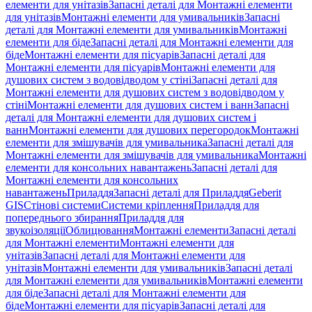
елементи для унітазів
Запасні деталі для Монтажні елементи
для унітазів
Монтажні елементи для умивальників
Запасні
деталі для Монтажні елементи для умивальників
Монтажні
елементи для біде
Запасні деталі для Монтажні елементи для
біде
Монтажні елементи для пісуарів
Запасні деталі для
Монтажні елементи для пісуарів
Монтажні елементи для
душових систем з водовідводом у стіні
Запасні деталі для
Монтажні елементи для душових систем з водовідводом у
стіні
Монтажні елементи для душових систем і ванн
Запасні
деталі для Монтажні елементи для душових систем і
ванн
Монтажні елементи для душових перегородок
Монтажні
елементи для змішувачів для умивальника
Запасні деталі для
Монтажні елементи для змішувачів для умивальника
Монтажні
елементи для консольних навантажень
Запасні деталі для
Монтажні елементи для консольних
навантажень
Приладдя
Запасні деталі для Приладдя
Geberit
GIS
Стінові системи
Системи кріплення
Приладдя для
попереднього збирання
Приладдя для
звукоізоляції
Облицювання
Монтажні елементи
Запасні деталі
для Монтажні елементи
Монтажні елементи для
унітазів
Запасні деталі для Монтажні елементи для
унітазів
Монтажні елементи для умивальників
Запасні деталі
для Монтажні елементи для умивальників
Монтажні елементи
для біде
Запасні деталі для Монтажні елементи для
біде
Монтажні елементи для пісуарів
Запасні деталі для