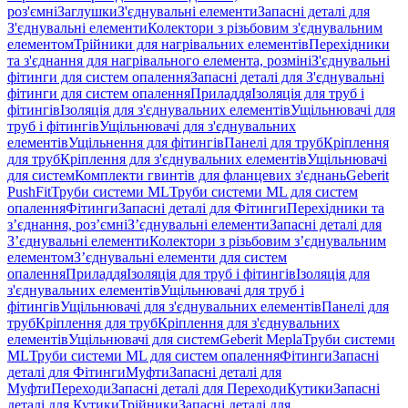
роз'ємні
Заглушки
З'єднувальні елементи
Запасні деталі для
З'єднувальні елементи
Колектори з різьбовим з'єднувальним
елементом
Трійники для нагрівальних елементів
Перехідники
та з'єднання для нагрівального елемента, розміні
З'єднувальні
фітинги для систем опалення
Запасні деталі для З'єднувальні
фітинги для систем опалення
Приладдя
Ізоляція для труб і
фітингів
Ізоляція для з'єднувальних елементів
Ущільнювачі для
труб і фітингів
Ущільнювачі для з'єднувальних
елементів
Ущільнення для фітингів
Панелі для труб
Кріплення
для труб
Кріплення для з'єднувальних елементів
Ущільнювачі
для систем
Комплекти гвинтів для фланцевих з'єднань
Geberit
PushFit
Труби системи ML
Труби системи ML для систем
опалення
Фітинги
Запасні деталі для Фітинги
Перехідники та
з’єднання, роз’ємні
З’єднувальні елементи
Запасні деталі для
З’єднувальні елементи
Колектори з різьбовим з’єднувальним
елементом
З’єднувальні елементи для систем
опалення
Приладдя
Ізоляція для труб і фітингів
Ізоляція для
з'єднувальних елементів
Ущільнювачі для труб і
фітингів
Ущільнювачі для з'єднувальних елементів
Панелі для
труб
Кріплення для труб
Кріплення для з'єднувальних
елементів
Ущільнювачі для систем
Geberit Mepla
Труби системи
ML
Труби системи ML для систем опалення
Фітинги
Запасні
деталі для Фітинги
Муфти
Запасні деталі для
Муфти
Переходи
Запасні деталі для Переходи
Кутики
Запасні
деталі для Кутики
Трійники
Запасні деталі для