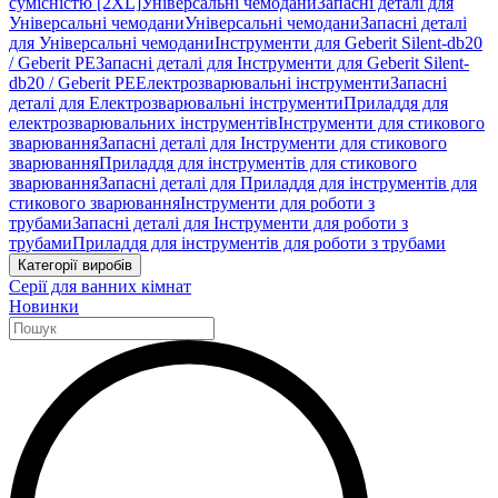
сумісністю [2XL]
Універсальні чемодани
Запасні деталі для
Універсальні чемодани
Універсальні чемодани
Запасні деталі
для Універсальні чемодани
Інструменти для Geberit Silent-db20
/ Geberit PE
Запасні деталі для Інструменти для Geberit Silent-
db20 / Geberit PE
Електрозварювальні інструменти
Запасні
деталі для Електрозварювальні інструменти
Приладдя для
електрозварювальних інструментів
Інструменти для стикового
зварювання
Запасні деталі для Інструменти для стикового
зварювання
Приладдя для інструментів для стикового
зварювання
Запасні деталі для Приладдя для інструментів для
стикового зварювання
Інструменти для роботи з
трубами
Запасні деталі для Інструменти для роботи з
трубами
Приладдя для інструментів для роботи з трубами
Категорії виробів
Серії для ванних кімнат
Новинки