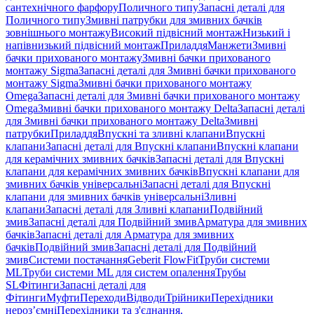
сантехнічного фарфору
Поличного типу
Запасні деталі для
Поличного типу
Змивні патрубки для змивних бачків
зовнішнього монтажу
Високий підвісний монтаж
Низький і
напівнизький підвісний монтаж
Приладдя
Манжети
Змивні
бачки прихованого монтажу
Змивні бачки прихованого
монтажу Sigma
Запасні деталі для Змивні бачки прихованого
монтажу Sigma
Змивні бачки прихованого монтажу
Omega
Запасні деталі для Змивні бачки прихованого монтажу
Omega
Змивні бачки прихованого монтажу Delta
Запасні деталі
для Змивні бачки прихованого монтажу Delta
Змивні
патрубки
Приладдя
Впускні та зливні клапани
Впускні
клапани
Запасні деталі для Впускні клапани
Впускні клапани
для керамічних змивних бачків
Запасні деталі для Впускні
клапани для керамічних змивних бачків
Впускні клапани для
змивних бачків універсальні
Запасні деталі для Впускні
клапани для змивних бачків універсальні
Зливні
клапани
Запасні деталі для Зливні клапани
Подвійний
змив
Запасні деталі для Подвійний змив
Арматура для змивних
бачкiв
Запасні деталі для Арматура для змивних
бачкiв
Подвійний змив
Запасні деталі для Подвійний
змив
Системи постачання
Geberit FlowFit
Труби системи
ML
Труби системи ML для систем опалення
Трубы
SL
Фітинги
Запасні деталі для
Фітинги
Муфти
Переходи
Відводи
Трійники
Перехідники
нероз’ємні
Перехідники та з'єднання,