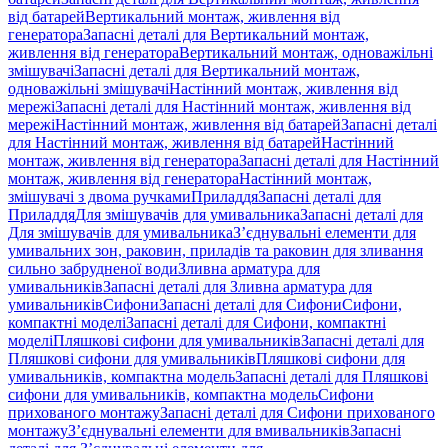
від батарей
Вертикальний монтаж, живлення від
генератора
Запасні деталі для Вертикальний монтаж,
живлення від генератора
Вертикальний монтаж, одноважільні
змішувачі
Запасні деталі для Вертикальний монтаж,
одноважільні змішувачі
Настінний монтаж, живлення від
мережі
Запасні деталі для Настінний монтаж, живлення від
мережі
Настінний монтаж, живлення від батарей
Запасні деталі
для Настінний монтаж, живлення від батарей
Настінний
монтаж, живлення від генератора
Запасні деталі для Настінний
монтаж, живлення від генератора
Настінний монтаж,
змішувачі з двома ручками
Приладдя
Запасні деталі для
Приладдя
Для змішувачів для умивальника
Запасні деталі для
Для змішувачів для умивальника
З’єднувальні елементи для
умивальних зон, раковин, приладів та раковин для зливання
сильно забрудненої води
Зливна арматура для
умивальників
Запасні деталі для Зливна арматура для
умивальників
Сифони
Запасні деталі для Сифони
Сифони,
компактні моделі
Запасні деталі для Сифони, компактні
моделі
Пляшкові сифони для умивальників
Запасні деталі для
Пляшкові сифони для умивальників
Пляшкові сифони для
умивальників, компактна модель
Запасні деталі для Пляшкові
сифони для умивальників, компактна модель
Сифони
прихованого монтажу
Запасні деталі для Сифони прихованого
монтажу
З’єднувальні елементи для вмивальників
Запасні