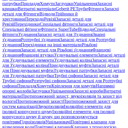
патрубки
Приладдя
Хомути
Заглушки
Ущільнення
Захисні
кришки
Витратні матеріали
Geberit PE
Труби
Фітинги
Запасні
деталі для Фітинги
Відводи
Трійники й
хрестовини
Переходи
Ревізії
Запасні деталі для
Ревізії
Перехідники
Спеціальні фітинги
Запасні деталі для
Спеціальні фітинги
Фітинги SuperTube
Відводи
Спеціальні
фітинги
З'єднання
Запасні деталі для З'єднання
Зварні
з'єднання
Розтрубні з'єднання
Запасні деталі для Розтрубні
з'єднання
Перехідники на інші матеріали
Різьбові
з'єднання
Запасні деталі для Різьбові з'єднання
Фланцеві
з'єднання
Фланцеві втулки
З'єднувальні елементи
Запасні деталі
для З'єднувальні елементи
З'єднувальні коліна
Запасні деталі
для З'єднувальні коліна
Приєднувальні муфти
Запасні деталі
для Приєднувальні муфти
З'єднувальні патрубки
Запасні деталі
для З'єднувальні патрубки
Трубні сифони
Запасні деталі для
Трубні сифони
Розтрубні сифони
Запасні деталі для Розтрубні
сифони
Приладдя
Хомути
Кріплення для хомутів
Напрямні
опорні жолоби
Заглушки
Ущільнення
Захисні короби
Витратні
матеріали
Протипожежний захист, звукоізоляція та захист від
вологи
Протипожежний захист
Протипожежний захист для
систем каналізації
Звукоізоляція
Ізоляційні елементи для
ізоляції корпусного шуму
Ізоляційні елементи для ізоляції
корпусного шуму й шуму, що розповсюджується
повітрям
Гідроізоляція
Ущільнювачі
Повітряні клапани для
відведення води
Повітряні клапани
Клапани з технологією