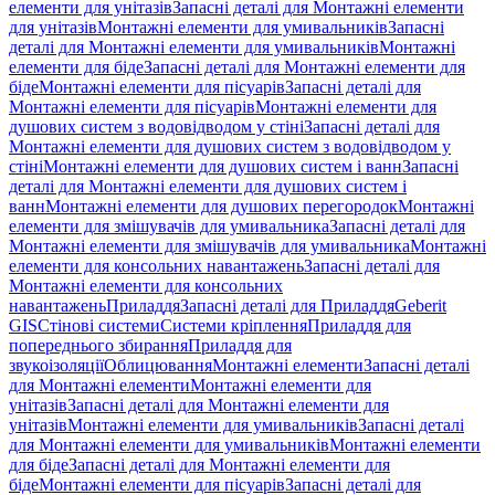
елементи для унітазів
Запасні деталі для Монтажні елементи
для унітазів
Монтажні елементи для умивальників
Запасні
деталі для Монтажні елементи для умивальників
Монтажні
елементи для біде
Запасні деталі для Монтажні елементи для
біде
Монтажні елементи для пісуарів
Запасні деталі для
Монтажні елементи для пісуарів
Монтажні елементи для
душових систем з водовідводом у стіні
Запасні деталі для
Монтажні елементи для душових систем з водовідводом у
стіні
Монтажні елементи для душових систем і ванн
Запасні
деталі для Монтажні елементи для душових систем і
ванн
Монтажні елементи для душових перегородок
Монтажні
елементи для змішувачів для умивальника
Запасні деталі для
Монтажні елементи для змішувачів для умивальника
Монтажні
елементи для консольних навантажень
Запасні деталі для
Монтажні елементи для консольних
навантажень
Приладдя
Запасні деталі для Приладдя
Geberit
GIS
Стінові системи
Системи кріплення
Приладдя для
попереднього збирання
Приладдя для
звукоізоляції
Облицювання
Монтажні елементи
Запасні деталі
для Монтажні елементи
Монтажні елементи для
унітазів
Запасні деталі для Монтажні елементи для
унітазів
Монтажні елементи для умивальників
Запасні деталі
для Монтажні елементи для умивальників
Монтажні елементи
для біде
Запасні деталі для Монтажні елементи для
біде
Монтажні елементи для пісуарів
Запасні деталі для