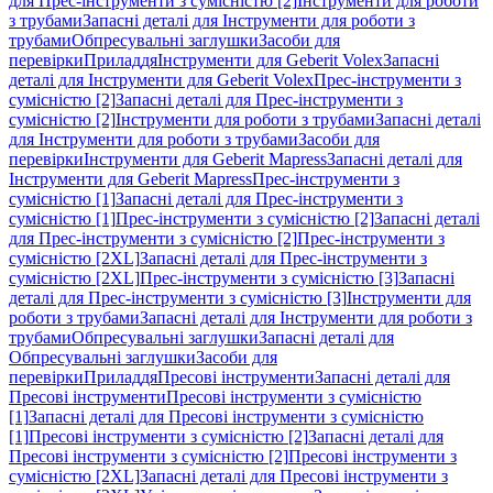
для Прес-інструменти з сумісністю [2]
Інструменти для роботи
з трубами
Запасні деталі для Інструменти для роботи з
трубами
Обпресувальні заглушки
Засоби для
перевірки
Приладдя
Інструменти для Geberit Volex
Запасні
деталі для Інструменти для Geberit Volex
Прес-інструменти з
сумісністю [2]
Запасні деталі для Прес-інструменти з
сумісністю [2]
Інструменти для роботи з трубами
Запасні деталі
для Інструменти для роботи з трубами
Засоби для
перевірки
Інструменти для Geberit Mapress
Запасні деталі для
Інструменти для Geberit Mapress
Прес-інструменти з
сумісністю [1]
Запасні деталі для Прес-інструменти з
сумісністю [1]
Прес-інструменти з сумісністю [2]
Запасні деталі
для Прес-інструменти з сумісністю [2]
Прес-інструменти з
сумісністю [2XL]
Запасні деталі для Прес-інструменти з
сумісністю [2XL]
Прес-інструменти з сумісністю [3]
Запасні
деталі для Прес-інструменти з сумісністю [3]
Інструменти для
роботи з трубами
Запасні деталі для Інструменти для роботи з
трубами
Обпресувальні заглушки
Запасні деталі для
Обпресувальні заглушки
Засоби для
перевірки
Приладдя
Пресові інструменти
Запасні деталі для
Пресові інструменти
Пресові інструменти з сумісністю
[1]
Запасні деталі для Пресові інструменти з сумісністю
[1]
Пресові інструменти з сумісністю [2]
Запасні деталі для
Пресові інструменти з сумісністю [2]
Пресові інструменти з
сумісністю [2XL]
Запасні деталі для Пресові інструменти з