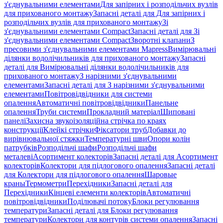
з'єднувальними елементами
Для запірних і розподільчих вузлів
для прихованого монтажу
Запасні деталі для Для запірних і
розподільчих вузлів для прихованого монтажу
Зі
з'єднувальними елементами Compact
Запасні деталі для Зі
з'єднувальними елементами Compact
Зворотні клапани
З
пресовими з'єднувальними елементами Mapress
Вимірювальні
ділянки водолічильників для прихованого монтажу
Запасні
деталі для Вимірювальні ділянки водолічильників для
прихованого монтажу
З нарізними з'єднувальними
елементами
Запасні деталі для З нарізними з'єднувальними
елементами
Повітровідвідники для системи
опалення
Автоматичні повітровідвідники
Панельне
опалення
Труби системи
Прокладний матеріал
Шиповані
панелі
Захисна звукоізоляційна стрічка по краях
конструкції
Клейкі стрічки
Фіксатори труб
Добавки до
вирівнювальної стяжки
Температурні шви
Опори колін
патрубків
Розподільчі шафи
Розподільчі шафи
металеві
Асортимент колекторів
Запасні деталі для Асортимент
колекторів
Колектори для підлогового опалення
Запасні деталі
для Колектори для підлогового опалення
Шаровые
краны
Термометри
Перехідники
Запасні деталі для
Перехідники
Кінцеві елементи колекторів
Автоматичні
повітровідвідники
Поділювачі потоку
Блоки регулювання
температури
Запасні деталі для Блоки регулювання
температури
Колектори для контурів системи опалення
Запасні