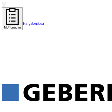
На geberit.ua
Мої списки