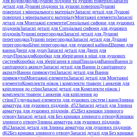
для водовідводів
Душові піддони та душові поверхні
Запасні
деталі для Душові піддони та душові поверхні
Душові
поверхні з мінерального матеріалу
Запасні деталі для Душові
поверхні з мінерального матеріалу
Монтажні елементи
Запасні
деталі для Монтажні елементи
Спеціальні сифони для душових
піддонів
Запасні деталі для Спеціальні сифони для душових
піддонів
Душові перегородки
Запасні деталі для Душові
перегородки
Душові перегородки
Запасні деталі для Душові
перегородки
Бічні перегородки для душової кабіни
Ширми для
ванни
Двері для душу
Запасні деталі для Двері для
душу
Приладдя
Коробки для зберігання в ніші для душових
систем
Коробки для зберігання в ніші
Приладдя
Ванни
Ванни із
санітарного акрилу
Запасні деталі для Ванни із санітарного
акрилу
Ванни прямокутні
Запасні деталі для Ванни
прямокутні
Монтажні елементи
Запасні деталі для Монтажні
елементи
Комплекти ніжок і комплекти траверс і анкерів для
кріплення до стіни
Запасні деталі для Комплекти ніжок і
комплекти траверс і анкерів для кріплення до
стіни
З’єднувальні елементи для душових систем і ванн
Зливна
арматура для душових піддонів, d52
Запасні деталі для Зливна
арматура для душових піддонів, d52
Без кришки зливного
отвору
Запасні деталі для Без кришки зливного отвору
Кришки
зливного отвору
Зливна арматура для душових піддонів,
d62
Запасні деталі для Зливна арматура для душових піддонів,
d62
Без кришки зливного отвору
Запасні деталі для Без кришки