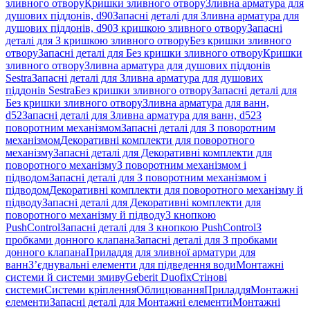
зливного отвору
Кришки зливного отвору
Зливна арматура для
душових піддонів, d90
Запасні деталі для Зливна арматура для
душових піддонів, d90
З кришкою зливного отвору
Запасні
деталі для З кришкою зливного отвору
Без кришки зливного
отвору
Запасні деталі для Без кришки зливного отвору
Кришки
зливного отвору
Зливна арматура для душових піддонів
Sestra
Запасні деталі для Зливна арматура для душових
піддонів Sestra
Без кришки зливного отвору
Запасні деталі для
Без кришки зливного отвору
Зливна арматура для ванн,
d52
Запасні деталі для Зливна арматура для ванн, d52
З
поворотним механізмом
Запасні деталі для З поворотним
механізмом
Декоративні комплекти для поворотного
механізму
Запасні деталі для Декоративні комплекти для
поворотного механізму
З поворотним механізмом і
підводом
Запасні деталі для З поворотним механізмом і
підводом
Декоративні комплекти для поворотного механізму й
підводу
Запасні деталі для Декоративні комплекти для
поворотного механізму й підводу
З кнопкою
PushControl
Запасні деталі для З кнопкою PushControl
З
пробками донного клапана
Запасні деталі для З пробками
донного клапана
Приладдя для зливної арматури для
ванн
З’єднувальні елементи для підведення води
Монтажні
системи й системи змиву
Geberit Duofix
Стінові
системи
Системи кріплення
Облицювання
Приладдя
Монтажні
елементи
Запасні деталі для Монтажні елементи
Монтажні