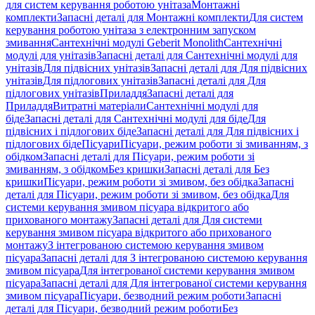
для систем керування роботою унітаза
Монтажні
комплекти
Запасні деталі для Монтажні комплекти
Для систем
керування роботою унітаза з електронним запуском
змивання
Сантехнічні модулі Geberit Monolith
Сантехнічні
модулі для унітазів
Запасні деталі для Сантехнічні модулі для
унітазів
Для підвісних унітазів
Запасні деталі для Для підвісних
унітазів
Для підлогових унітазів
Запасні деталі для Для
підлогових унітазів
Приладдя
Запасні деталі для
Приладдя
Витратні матеріали
Сантехнічні модулі для
біде
Запасні деталі для Сантехнічні модулі для біде
Для
підвісних і підлогових біде
Запасні деталі для Для підвісних і
підлогових біде
Пісуари
Пісуари, режим роботи зі змиванням, з
обідком
Запасні деталі для Пісуари, режим роботи зі
змиванням, з обідком
Без кришки
Запасні деталі для Без
кришки
Пісуари, режим роботи зі змивом, без обідка
Запасні
деталі для Пісуари, режим роботи зі змивом, без обідка
Для
системи керування змивом пісуара відкритого або
прихованого монтажу
Запасні деталі для Для системи
керування змивом пісуара відкритого або прихованого
монтажу
З інтегрованою системою керування змивом
пісуара
Запасні деталі для З інтегрованою системою керування
змивом пісуара
Для інтегрованої системи керування змивом
пісуара
Запасні деталі для Для інтегрованої системи керування
змивом пісуара
Пісуари, безводний режим роботи
Запасні
деталі для Пісуари, безводний режим роботи
Без