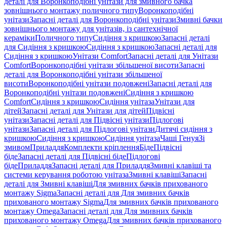
деталі для Воронкоподібні унітази для змивного бачка
зовнішнього монтажу поличного типу
Воронкоподібні
унітази
Запасні деталі для Воронкоподібні унітази
Змивні бачки
зовнішнього монтажу для унітазів, із сантехнічної
кераміки
Поличного типу
Сидіння з кришкою
Запасні деталі
для Сидіння з кришкою
Сидіння з кришкою
Запасні деталі для
Сидіння з кришкою
Унітази Comfort
Запасні деталі для Унітази
Comfort
Воронкоподібні унітази збільшеної висоти
Запасні
деталі для Воронкоподібні унітази збільшеної
висоти
Воронкоподібні унітази подовжені
Запасні деталі для
Воронкоподібні унітази подовжені
Сидіння з кришкою
Comfort
Сидіння з кришкою
Сидіння унітаза
Унітази для
дітей
Запасні деталі для Унітази для дітей
Підвісні
унітази
Запасні деталі для Підвісні унітази
Підлогові
унітази
Запасні деталі для Підлогові унітази
Дитячі сидіння з
кришкою
Сидіння з кришкою
Сидіння унітаза
Чаші Генуя
Зі
змивом
Приладдя
Комплекти кріплення
Біде
Підвісні
біде
Запасні деталі для Підвісні біде
Підлогові
біде
Приладдя
Запасні деталі для Приладдя
Змивні клавіші та
системи керування роботою унітаза
Змивні клавіші
Запасні
деталі для Змивні клавіші
Для змивних бачків прихованого
монтажу Sigma
Запасні деталі для Для змивних бачків
прихованого монтажу Sigma
Для змивних бачків прихованого
монтажу Omega
Запасні деталі для Для змивних бачків
прихованого монтажу Omega
Для змивних бачків прихованого