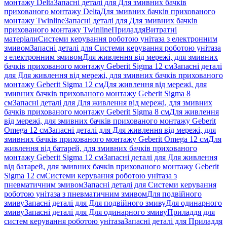
монтажу Delta
Запасні деталі для Для змивних бачків
прихованого монтажу Delta
Для змивних бачків прихованого
монтажу Twinline
Запасні деталі для Для змивних бачків
прихованого монтажу Twinline
Приладдя
Витратні
матеріали
Системи керування роботою унітаза з електронним
змивом
Запасні деталі для Системи керування роботою унітаза
з електронним змивом
Для живлення від мережі, для змивних
бачків прихованого монтажу Geberit Sigma 12 см
Запасні деталі
для Для живлення від мережі, для змивних бачків прихованого
монтажу Geberit Sigma 12 см
Для живлення від мережі, для
змивних бачків прихованого монтажу Geberit Sigma 8
см
Запасні деталі для Для живлення від мережі, для змивних
бачків прихованого монтажу Geberit Sigma 8 см
Для живлення
від мережі, для змивних бачків прихованого монтажу Geberit
Omega 12 см
Запасні деталі для Для живлення від мережі, для
змивних бачків прихованого монтажу Geberit Omega 12 см
Для
живлення від батарей, для змивних бачків прихованого
монтажу Geberit Sigma 12 см
Запасні деталі для Для живлення
від батарей, для змивних бачків прихованого монтажу Geberit
Sigma 12 см
Системи керування роботою унітаза з
пневматичним змивом
Запасні деталі для Системи керування
роботою унітаза з пневматичним змивом
Для подвійного
змиву
Запасні деталі для Для подвійного змиву
Для одинарного
змиву
Запасні деталі для Для одинарного змиву
Приладдя для
систем керування роботою унітаза
Запасні деталі для Приладдя