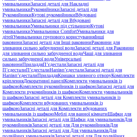
умивальники
Запасні деталі для Накладні
умивальники
Рукомийники
Запасні деталі для
Рукомийники
Кутові рукомийники
Вбудовані
умивальники
Запасні деталі для Вбудовані
умивальники
Умивальники під стільницю
Кутові
умивальники
Умивальники Comfort
Умивальники для
дітей
Умивальники групового користування
Інші
раковини
Запасні деталі для Інші раковини
Раковини для
зливання сильно забрудненої води
Запасні деталі для Раковини
для зливання сильно забрудненої води
Чаші для зливання
сильно забрудненої води
Універсальні
раковини
Приладдя
П’єдестали
Запасні деталі для
П’єдестали
П’єдестали
Напівп’єдестали
Запасні деталі для
Напівп’єдестали
Приладдя
Кришки зливного отвору
Комплекти
кріплення
Декоративні панелі
Комплекти умивальників із
шафкою
Комплекти рукомийників із шафкою
Запасні деталі для
Комплекти рукомийників із шафкою
Комплекти умивальників
із шафкою
Запасні деталі для Комплекти умивальників із
шафкою
Комплекти вбудованих умивальників із
шафкою
Запасні деталі для Комплекти вбудованих
умивальників із шафкою
Меблі для ванної кімнати
Шафки для
умивальників
Запасні деталі для Шафки для умивальників
Для
рукомийників
Запасні деталі для Для рукомийників
Для
умивальників
Запасні деталі для Для умивальників
Для
подвійних умивальників
Запасні деталі для Для подвійних