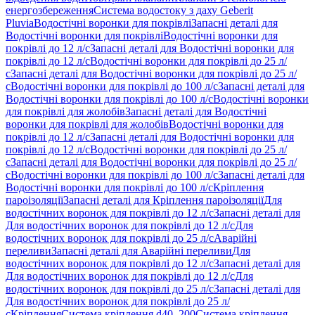
енергозбереження
Система водостоку з даху Geberit
Pluvia
Водостічні воронки для покрівлі
Запасні деталі для
Водостічні воронки для покрівлі
Водостічні воронки для
покрівлі до 12 л/с
Запасні деталі для Водостічні воронки для
покрівлі до 12 л/с
Водостічні воронки для покрівлі до 25 л/
с
Запасні деталі для Водостічні воронки для покрівлі до 25 л/
с
Водостічні воронки для покрівлі до 100 л/с
Запасні деталі для
Водостічні воронки для покрівлі до 100 л/с
Водостічні воронки
для покрівлі для жолобів
Запасні деталі для Водостічні
воронки для покрівлі для жолобів
Водостічні воронки для
покрівлі до 12 л/с
Запасні деталі для Водостічні воронки для
покрівлі до 12 л/с
Водостічні воронки для покрівлі до 25 л/
с
Запасні деталі для Водостічні воронки для покрівлі до 25 л/
с
Водостічні воронки для покрівлі до 100 л/с
Запасні деталі для
Водостічні воронки для покрівлі до 100 л/с
Кріплення
пароізоляції
Запасні деталі для Кріплення пароізоляції
Для
водостічних воронок для покрівлі до 12 л/с
Запасні деталі для
Для водостічних воронок для покрівлі до 12 л/с
Для
водостічних воронок для покрівлі до 25 л/с
Аварійні
переливи
Запасні деталі для Аварійні переливи
Для
водостічних воронок для покрівлі до 12 л/с
Запасні деталі для
Для водостічних воронок для покрівлі до 12 л/с
Для
водостічних воронок для покрівлі до 25 л/с
Запасні деталі для
Для водостічних воронок для покрівлі до 25 л/
с
Кріплення
Система кріплення d40–200
Система кріплення