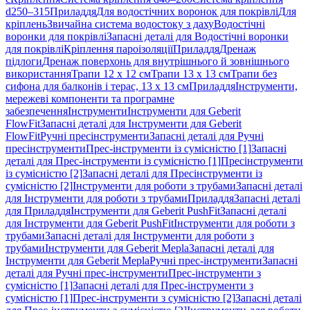
d250–315
Приладдя
Для водостічних воронок для покрівлі
Для
кріплень
Звичайна система водостоку з даху
Водостічні
воронки для покрівлі
Запасні деталі для Водостічні воронки
для покрівлі
Кріплення пароізоляції
Приладдя
Дренаж
підлоги
Дренаж поверхонь для внутрішнього й зовнішнього
використання
Трапи 12 x 12 см
Трапи 13 x 13 см
Трапи без
сифона для балконів і терас, 13 x 13 см
Приладдя
Інструменти,
мережеві компоненти та програмне
забезпечення
Інструменти
Інструменти для Geberit
FlowFit
Запасні деталі для Інструменти для Geberit
FlowFit
Ручні пресінструменти
Запасні деталі для Ручні
пресінструменти
Прес-інструменти із сумісністю [1]
Запасні
деталі для Прес-інструменти із сумісністю [1]
Пресінструменти
із сумісністю [2]
Запасні деталі для Пресінструменти із
сумісністю [2]
Інструменти для роботи з трубами
Запасні деталі
для Інструменти для роботи з трубами
Приладдя
Запасні деталі
для Приладдя
Інструменти для Geberit PushFit
Запасні деталі
для Інструменти для Geberit PushFit
Інструменти для роботи з
трубами
Запасні деталі для Інструменти для роботи з
трубами
Інструменти для Geberit Mepla
Запасні деталі для
Інструменти для Geberit Mepla
Ручні прес-інструменти
Запасні
деталі для Ручні прес-інструменти
Прес-інструменти з
сумісністю [1]
Запасні деталі для Прес-інструменти з
сумісністю [1]
Прес-інструменти з сумісністю [2]
Запасні деталі