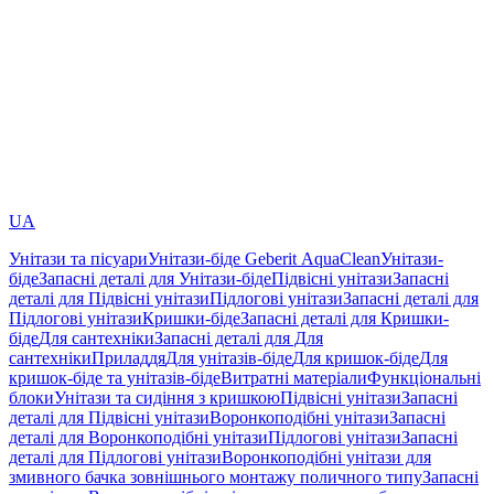
UA
Унітази та пісуари
Унітази-біде Geberit AquaClean
Унітази-
біде
Запасні деталі для Унітази-біде
Підвісні унітази
Запасні
деталі для Підвісні унітази
Підлогові унітази
Запасні деталі для
Підлогові унітази
Кришки-біде
Запасні деталі для Кришки-
біде
Для сантехніки
Запасні деталі для Для
сантехніки
Приладдя
Для унітазів-біде
Для кришок-біде
Для
кришок-біде та унітазів-біде
Витратні матеріали
Функціональні
блоки
Унітази та сидіння з кришкою
Підвісні унітази
Запасні
деталі для Підвісні унітази
Воронкоподібні унітази
Запасні
деталі для Воронкоподібні унітази
Підлогові унітази
Запасні
деталі для Підлогові унітази
Воронкоподібні унітази для
змивного бачка зовнішнього монтажу поличного типу
Запасні