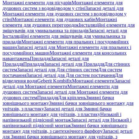
Монтажні елементи для пісуарів
Монтажні елементи для
душових систем з водовідводом у стіні
Запасні деталі для
Монтажні елементи для душових систем з водовідводом у
стіні
Монтажні елементи для душових кабін
Монтажні
елементи для душових перегородок
Інсталяційні елементи для
змішувачів для умивальника та приладів
Запасні деталі для
Інсталяційні елементи для змішувачів для умивальника та
приладів
Монтажні елементи для пральних і посудомийних
машин
Запасні деталі для Монтажні елементи для пральних і
посудомийних машин
Монтажні елементи для консольних
навантажень
Приладдя
Запасні деталі для
Приладдя
Приладдя
Запасні деталі для Приладдя
Для стінних
систем
Запасні деталі для Для стінних систем
Для систем
постачання
Запасні деталі для Для систем постачання
Для
відведення води
Geberit Kombifix
Монтажні елементи
Запасні
деталі для Монтажні елементи
Монтажні елементи для
душових систем
Запасні деталі для Монтажні елементи для
душових систем
Приладдя
Для кріплень
Змивні бачки
зовнішнього монтажу
Змивні бачки зовнішнього монтажу для
унітазів, з пластику
Запасні деталі для Змивні бачки
зовнішнього монтажу для унітазів, з пластику
Низький і
напівнизький підвісний монтаж
Запасні деталі для Низький і
напівнизький підвісний монтаж
Змивні бачки зовнішнього
монтажу для унітазів, з сантехнічного фарфору
Запасні деталі
для Змивні бачки зовнішнього монтажу для унітазів, з