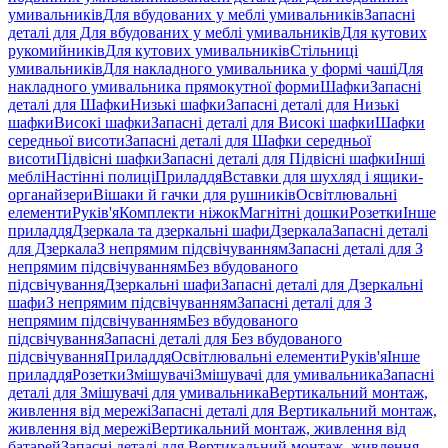
умивальників
Для вбудованих у меблі умивальників
Запасні
деталі для Для вбудованих у меблі умивальників
Для кутових
рукомийників
Для кутових умивальників
Стільниці
умивальників
Для накладного умивальника у формі чаші
Для
накладного умивальника прямокутної форми
Шафки
Запасні
деталі для Шафки
Низькі шафки
Запасні деталі для Низькі
шафки
Високі шафки
Запасні деталі для Високі шафки
Шафки
середньої висоти
Запасні деталі для Шафки середньої
висоти
Підвісні шафки
Запасні деталі для Підвісні шафки
Інші
меблі
Настінні полиці
Приладдя
Вставки для шухляд і ящики-
органайзери
Вішаки й гачки для рушників
Освітлювальні
елементи
Руків'я
Комплекти ніжок
Магнітні дошки
Розетки
Інше
приладдя
Дзеркала та дзеркальні шафи
Дзеркала
Запасні деталі
для Дзеркала
З непрямим підсвічуванням
Запасні деталі для З
непрямим підсвічуванням
Без вбудованого
підсвічування
Дзеркальні шафи
Запасні деталі для Дзеркальні
шафи
З непрямим підсвічуванням
Запасні деталі для З
непрямим підсвічуванням
Без вбудованого
підсвічування
Запасні деталі для Без вбудованого
підсвічування
Приладдя
Освітлювальні елементи
Руків'я
Інше
приладдя
Розетки
Змішувачі
Змішувачі для умивальника
Запасні
деталі для Змішувачі для умивальника
Вертикальний монтаж,
живлення від мережі
Запасні деталі для Вертикальний монтаж,
живлення від мережі
Вертикальний монтаж, живлення від
батарей
Запасні деталі для Вертикальний монтаж, живлення