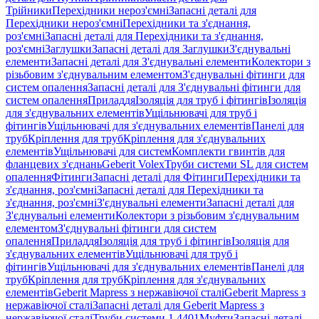
Трійники
Перехідники нероз'ємні
Запасні деталі для
Перехідники нероз'ємні
Перехідники та з'єднання,
роз'ємні
Запасні деталі для Перехідники та з'єднання,
роз'ємні
Заглушки
Запасні деталі для Заглушки
З'єднувальні
елементи
Запасні деталі для З'єднувальні елементи
Колектори з
різьбовим з'єднувальним елементом
З'єднувальні фітинги для
систем опалення
Запасні деталі для З'єднувальні фітинги для
систем опалення
Приладдя
Ізоляція для труб і фітингів
Ізоляція
для з'єднувальних елементів
Ущільнювачі для труб і
фітингів
Ущільнювачі для з'єднувальних елементів
Панелі для
труб
Кріплення для труб
Кріплення для з'єднувальних
елементів
Ущільнювачі для систем
Комплекти гвинтів для
фланцевих з'єднань
Geberit Volex
Труби системи SL для систем
опалення
Фітинги
Запасні деталі для Фітинги
Перехідники та
з'єднання, роз'ємні
Запасні деталі для Перехідники та
з'єднання, роз'ємні
З'єднувальні елементи
Запасні деталі для
З'єднувальні елементи
Колектори з різьбовим з'єднувальним
елементом
З'єднувальні фітинги для систем
опалення
Приладдя
Ізоляція для труб і фітингів
Ізоляція для
з'єднувальних елементів
Ущільнювачі для труб і
фітингів
Ущільнювачі для з'єднувальних елементів
Панелі для
труб
Кріплення для труб
Кріплення для з'єднувальних
елементів
Geberit Mapress з нержавіючої сталі
Geberit Mapress з
нержавіючої сталі
Запасні деталі для Geberit Mapress з
нержавіючої сталі
Труби системи 1.4401
Муфти
Запасні деталі