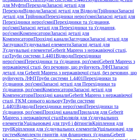
для Муфти
Переходи
Запасні деталі для
Переходи
Відводи
Запасні деталі для Відводи
Трійники
Запасні
деталі для Трійники
Перехідники нероз'ємні
Запасні деталі для
Перехідники нероз'ємні
Перехідники та з'єднання,
роз'ємні
Запасні деталі для Перехідники та з'єднання,
роз'ємні
Компенсатори
Запасні деталі для
Компенсатори
Прохідні канали
Заглушки
Запасні деталі для
Заглушки
З'єднувальні елементи
Запасні деталі для
З'єднувальні елементи
Geberit Mapress з нержавіючої сталі,
газ
Труби системи 1.4401
Відводи
Перехідники
нероз'ємні
Перехідники та з'єднання, роз'ємні
Geberit Mapress з
нержавіючої сталі, без речовин, що руйнують ЛФП
Запасні
деталі для Geberit Mapress з нержавіючої сталі, без речовин, що
руйнують ЛФП
Труби системи 1.4401
Перехідники та
з'єднання, роз'ємні
Запасні деталі для Перехідники та
з'єднання, роз'ємні
Компенсатори
Запасні деталі для
Компенсатори
Прохідні канали
Geberit Mapress з нержавіючої
сталі, FKM синього кольору
Труби системи
1.4401
Відводи
Перехідники нероз'ємні
Перехідники та
з'єднання, роз'ємні
Прохідні канали
Приладдя для Geberit
Mapress з нержавіючої сталі
Ізоляція для з'єднувальних
елементів
Ущільнювачі для труб і фітингів
Кріплення для
труб
Кріплення для з'єднувальних елементів
Ущільнювачі для
систем
Комплекти гвинтів для фланцевих з'єднань
Geberit