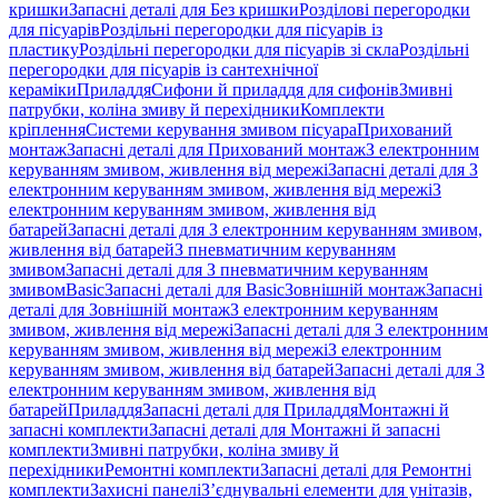
кришки
Запасні деталі для Без кришки
Розділові перегородки
для пісуарів
Роздільні перегородки для пісуарів із
пластику
Роздільні перегородки для пісуарів зі скла
Роздільні
перегородки для пісуарів із сантехнічної
кераміки
Приладдя
Сифони й приладдя для сифонів
Змивні
патрубки, коліна змиву й перехідники
Комплекти
кріплення
Системи керування змивом пісуара
Прихований
монтаж
Запасні деталі для Прихований монтаж
З електронним
керуванням змивом, живлення від мережі
Запасні деталі для З
електронним керуванням змивом, живлення від мережі
З
електронним керуванням змивом, живлення від
батарей
Запасні деталі для З електронним керуванням змивом,
живлення від батарей
З пневматичним керуванням
змивом
Запасні деталі для З пневматичним керуванням
змивом
Basic
Запасні деталі для Basic
Зовнішній монтаж
Запасні
деталі для Зовнішній монтаж
З електронним керуванням
змивом, живлення від мережі
Запасні деталі для З електронним
керуванням змивом, живлення від мережі
З електронним
керуванням змивом, живлення від батарей
Запасні деталі для З
електронним керуванням змивом, живлення від
батарей
Приладдя
Запасні деталі для Приладдя
Монтажні й
запасні комплекти
Запасні деталі для Монтажні й запасні
комплекти
Змивні патрубки, коліна змиву й
перехідники
Ремонтні комплекти
Запасні деталі для Ремонтні
комплекти
Захисні панелі
З’єднувальні елементи для унітазів,