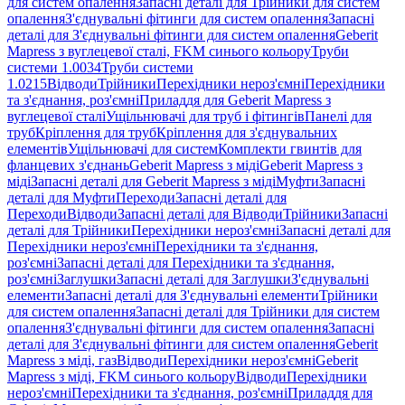
для систем опалення
Запасні деталі для Трійники для систем
опалення
З'єднувальні фітинги для систем опалення
Запасні
деталі для З'єднувальні фітинги для систем опалення
Geberit
Mapress з вуглецевої сталі, FKM синього кольору
Труби
системи 1.0034
Труби системи
1.0215
Відводи
Трійники
Перехідники нероз'ємні
Перехідники
та з'єднання, роз'ємні
Приладдя для Geberit Mapress з
вуглецевої сталі
Ущільнювачі для труб і фітингів
Панелі для
труб
Кріплення для труб
Кріплення для з'єднувальних
елементів
Ущільнювачі для систем
Комплекти гвинтів для
фланцевих з'єднань
Geberit Mapress з міді
Geberit Mapress з
міді
Запасні деталі для Geberit Mapress з міді
Муфти
Запасні
деталі для Муфти
Переходи
Запасні деталі для
Переходи
Відводи
Запасні деталі для Відводи
Трійники
Запасні
деталі для Трійники
Перехідники нероз'ємні
Запасні деталі для
Перехідники нероз'ємні
Перехідники та з'єднання,
роз'ємні
Запасні деталі для Перехідники та з'єднання,
роз'ємні
Заглушки
Запасні деталі для Заглушки
З'єднувальні
елементи
Запасні деталі для З'єднувальні елементи
Трійники
для систем опалення
Запасні деталі для Трійники для систем
опалення
З'єднувальні фітинги для систем опалення
Запасні
деталі для З'єднувальні фітинги для систем опалення
Geberit
Mapress з міді, газ
Відводи
Перехідники нероз'ємні
Geberit
Mapress з міді, FKM синього кольору
Відводи
Перехідники
нероз'ємні
Перехідники та з'єднання, роз'ємні
Приладдя для