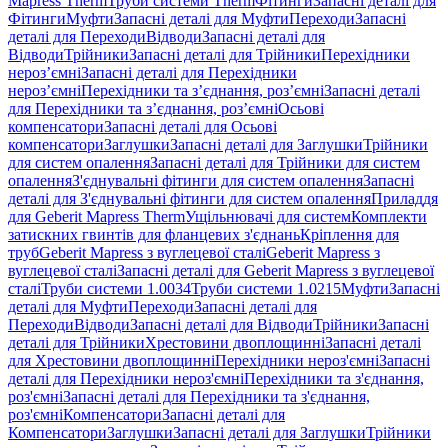
Mapress Therm
Труби системи Therm
Фітинги
Запасні деталі для
Фітинги
Муфти
Запасні деталі для Муфти
Переходи
Запасні
деталі для Переходи
Відводи
Запасні деталі для
Відводи
Трійники
Запасні деталі для Трійники
Перехідники
нероз’ємні
Запасні деталі для Перехідники
нероз’ємні
Перехідники та з’єднання, роз’ємні
Запасні деталі
для Перехідники та з’єднання, роз’ємні
Осьові
компенсатори
Запасні деталі для Осьові
компенсатори
Заглушки
Запасні деталі для Заглушки
Трійники
для систем опалення
Запасні деталі для Трійники для систем
опалення
З'єднувальні фітинги для систем опалення
Запасні
деталі для З'єднувальні фітинги для систем опалення
Приладдя
для Geberit Mapress Therm
Ущільнювачі для систем
Комплекти
затискних гвинтів для фланцевих з'єднань
Кріплення для
труб
Geberit Mapress з вуглецевої сталі
Geberit Mapress з
вуглецевої сталі
Запасні деталі для Geberit Mapress з вуглецевої
сталі
Труби системи 1.0034
Труби системи 1.0215
Муфти
Запасні
деталі для Муфти
Переходи
Запасні деталі для
Переходи
Відводи
Запасні деталі для Відводи
Трійники
Запасні
деталі для Трійники
Хрестовини двоплощинні
Запасні деталі
для Хрестовини двоплощинні
Перехідники нероз'ємні
Запасні
деталі для Перехідники нероз'ємні
Перехідники та з'єднання,
роз'ємні
Запасні деталі для Перехідники та з'єднання,
роз'ємні
Компенсатори
Запасні деталі для
Компенсатори
Заглушки
Запасні деталі для Заглушки
Трійники