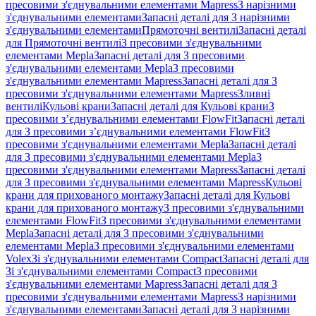
пресовими з'єднувальними елементами Mapress
З нарізними
з'єднувальними елементами
Запасні деталі для З нарізними
з'єднувальними елементами
Прямоточні вентилі
Запасні деталі
для Прямоточні вентилі
З пресовими з'єднувальними
елементами Mepla
Запасні деталі для З пресовими
з'єднувальними елементами Mepla
З пресовими
з'єднувальними елементами Mapress
Запасні деталі для З
пресовими з'єднувальними елементами Mapress
Зливні
вентилі
Кульові крани
Запасні деталі для Кульові крани
З
пресовими з’єднувальними елементами FlowFit
Запасні деталі
для З пресовими з’єднувальними елементами FlowFit
З
пресовими з'єднувальними елементами Mepla
Запасні деталі
для З пресовими з'єднувальними елементами Mepla
З
пресовими з'єднувальними елементами Mapress
Запасні деталі
для З пресовими з'єднувальними елементами Mapress
Кульові
крани для прихованого монтажу
Запасні деталі для Кульові
крани для прихованого монтажу
З пресовими з'єднувальними
елементами FlowFit
З пресовими з'єднувальними елементами
Mepla
Запасні деталі для З пресовими з'єднувальними
елементами Mepla
З пресовими з'єднувальними елементами
Volex
Зі з'єднувальними елементами Compact
Запасні деталі для
Зі з'єднувальними елементами Compact
З пресовими
з'єднувальними елементами Mapress
Запасні деталі для З
пресовими з'єднувальними елементами Mapress
З нарізними
з'єднувальними елементами
Запасні деталі для З нарізними