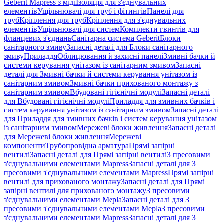
Geberit Mapress з міді
Ізоляція для з'єднувальних
елементів
Ущільнювачі для труб і фітингів
Панелі для
труб
Кріплення для труб
Кріплення для з'єднувальних
елементів
Ущільнювачі для систем
Комплекти гвинтів для
фланцевих з'єднань
Санітарна система Geberit
Блоки
санітарного змиву
Запасні деталі для Блоки санітарного
змиву
Приладдя
Облицювання й захисні панелі
Змивні бачки й
системи керування унітазом із санітарним змивом
Запасні
деталі для Змивні бачки й системи керування унітазом із
санітарним змивом
Змивні бачки прихованого монтажу з
санітарним змивом
Вбудовані гігієнічні модулі
Запасні деталі
для Вбудовані гігієнічні модулі
Приладдя для змивних бачків і
систем керування унітазом із санітарним змивом
Запасні деталі
для Приладдя для змивних бачків і систем керування унітазом
із санітарним змивом
Мережеві блоки живлення
Запасні деталі
для Мережеві блоки живлення
Мережеві
компоненти
Трубопровідна арматура
Прямі запірні
вентилі
Запасні деталі для Прямі запірні вентилі
З пресовими
з'єднувальними елементами Mapress
Запасні деталі для З
пресовими з'єднувальними елементами Mapress
Прямі запірні
вентилі для прихованого монтажу
Запасні деталі для Прямі
запірні вентилі для прихованого монтажу
З пресовими
з'єднувальними елементами Mepla
Запасні деталі для З
пресовими з'єднувальними елементами Mepla
З пресовими
з'єднувальними елементами Mapress
Запасні деталі для З