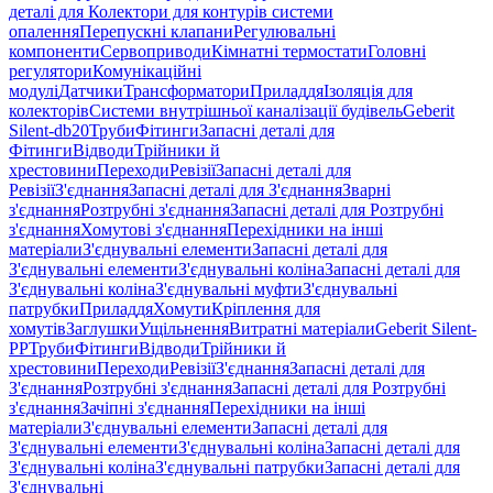
деталі для Колектори для контурів системи
опалення
Перепускні клапани
Регулювальні
компоненти
Сервоприводи
Кімнатні термостати
Головні
регулятори
Комунікаційні
модулі
Датчики
Трансформатори
Приладдя
Ізоляція для
колекторів
Системи внутрішньої каналізації будівель
Geberit
Silent-db20
Труби
Фітинги
Запасні деталі для
Фітинги
Відводи
Трійники й
хрестовини
Переходи
Ревізії
Запасні деталі для
Ревізії
З'єднання
Запасні деталі для З'єднання
Зварні
з'єднання
Розтрубні з'єднання
Запасні деталі для Розтрубні
з'єднання
Хомутові з'єднання
Перехідники на інші
матеріали
З'єднувальні елементи
Запасні деталі для
З'єднувальні елементи
З'єднувальні коліна
Запасні деталі для
З'єднувальні коліна
З'єднувальні муфти
З'єднувальні
патрубки
Приладдя
Хомути
Кріплення для
хомутів
Заглушки
Ущільнення
Витратні матеріали
Geberit Silent-
PP
Труби
Фітинги
Відводи
Трійники й
хрестовини
Переходи
Ревізії
З'єднання
Запасні деталі для
З'єднання
Розтрубні з'єднання
Запасні деталі для Розтрубні
з'єднання
Зачіпні з'єднання
Перехідники на інші
матеріали
З'єднувальні елементи
Запасні деталі для
З'єднувальні елементи
З'єднувальні коліна
Запасні деталі для
З'єднувальні коліна
З'єднувальні патрубки
Запасні деталі для
З'єднувальні