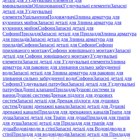
деталі для З’єднувальні елементи для
вмивальників
Облицювання
З’єднувальні елементи
Запасні
деталі для З’єднувальні
елементи
Ущільнення
Подовжувачі
Зливна арматура для
кухонних мийок
Запасні деталі для Зливна арматура для
кухонних мийок
Сифони
Запасні деталі для
Сифони
Приладдя
Запасні деталі для Приладдя
Зливна арматура
для приладів
Запасні деталі для Зливна арматура для
приладів
Сифони
Запасні деталі для Сифони
Сифони
прихованого монтажу
Сифони зовнішнього монтажу
Запасні
деталі для Сифони зовнішнього монтажу
З’єднувальні
елементи
Запасні деталі для З’єднувальні елементи
Зливна
арматура для раковин для зливання сильно забрудненої
води
Запасні деталі для Зливна арматура для раковин для
зливання сильно забрудненої води
Сифони
Запасні деталі для
Сифони
З’єднувальні патрубки
Запасні деталі для З’єднувальні
патрубки
Донні клапани
Приладдя
Душові системи та
ванни
Душові системи
Дренаж підлоги для душових
систем
Запасні деталі для Дренаж підлоги для душових
систем
Душові дренажні канали
Запасні деталі для Душові
дренажні канали
Приладдя для дренажних каналів
Трапи для
душа
Запасні деталі для Трапи для душа
Приладдя для трапів
для душа
Запасні деталі для Приладдя для трапів для
душа
Водовідводи в стіні
Запасні деталі для Водовідводи в
стіні
Приладдя для водовідводів
Запасні деталі для Приладдя