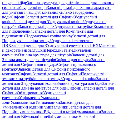
пісуарів і біде
Зливна арматура для унітазів і чаш для зливання
сильно забрудненої води
Запасні деталі для Зливна арматура
для унітазів і чаш для зливання сильно забрудненої
води
Сифони
Запасні деталі для Сифони
З’єднувальні
коліна
Запасні деталі для З’єднувальні коліна
З’єднувальні
патрубки
Запасні деталі для З’єднувальні патрубки
Комплекти
для підключення
Запасні деталі для Комплекти для
підключення
Подовжувачі коліна змиву
Запасні деталі для
Подовжувачі коліна змиву
З’єднувальні елементи з
ПВХ
Запасні деталі для З’єднувальні елементи з ПВХ
Манжети
й декоративні заглушки
Перехідні та з’єднувальні
елементи
Зливна арматура для пісуарів
Запасні деталі для
Зливна арматура для пісуарів
Сифони для пісуара
Запасні
деталі для Сифони для пісуара
Сифони прихованого
монтажу
Запасні деталі для Сифони прихованого
монтажу
Сифони
Запасні деталі для Сифони
Подовжувачі
змивних патрубків і колін змиву
З’єднувальні коліна
Запасні
деталі для З’єднувальні коліна
Зливна арматура для біде
Запасні
деталі для Зливна арматура для біде
Сифони
Запасні деталі для
Сифони
Облицювання
З’єднувальні
елементи
Ущільнення
Умивальні
зони
Умивальники
Умивальники
Запасні деталі для
Умивальники
Подвійні умивальники
Запасні деталі для
Подвійні умивальники
Вбудовані в меблі умивальники
Запасні
деталі для Вбудовані в меблі умивальники
Накладні