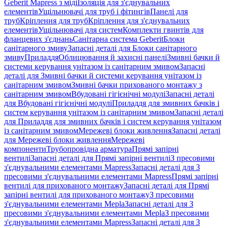
Geberit Mapress з міді
Ізоляція для з'єднувальних
елементів
Ущільнювачі для труб і фітингів
Панелі для
труб
Кріплення для труб
Кріплення для з'єднувальних
елементів
Ущільнювачі для систем
Комплекти гвинтів для
фланцевих з'єднань
Санітарна система Geberit
Блоки
санітарного змиву
Запасні деталі для Блоки санітарного
змиву
Приладдя
Облицювання й захисні панелі
Змивні бачки й
системи керування унітазом із санітарним змивом
Запасні
деталі для Змивні бачки й системи керування унітазом із
санітарним змивом
Змивні бачки прихованого монтажу з
санітарним змивом
Вбудовані гігієнічні модулі
Запасні деталі
для Вбудовані гігієнічні модулі
Приладдя для змивних бачків і
систем керування унітазом із санітарним змивом
Запасні деталі
для Приладдя для змивних бачків і систем керування унітазом
із санітарним змивом
Мережеві блоки живлення
Запасні деталі
для Мережеві блоки живлення
Мережеві
компоненти
Трубопровідна арматура
Прямі запірні
вентилі
Запасні деталі для Прямі запірні вентилі
З пресовими
з'єднувальними елементами Mapress
Запасні деталі для З
пресовими з'єднувальними елементами Mapress
Прямі запірні
вентилі для прихованого монтажу
Запасні деталі для Прямі
запірні вентилі для прихованого монтажу
З пресовими
з'єднувальними елементами Mepla
Запасні деталі для З
пресовими з'єднувальними елементами Mepla
З пресовими
з'єднувальними елементами Mapress
Запасні деталі для З