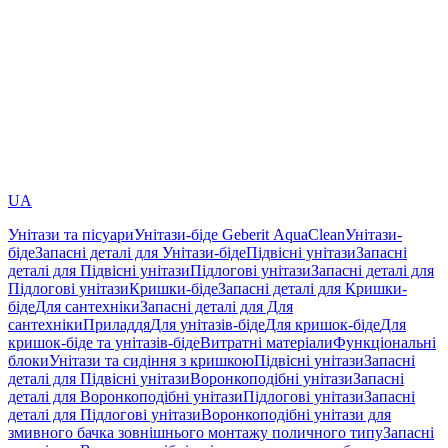
UA
Унітази та пісуари
Унітази-біде Geberit AquaClean
Унітази-
біде
Запасні деталі для Унітази-біде
Підвісні унітази
Запасні
деталі для Підвісні унітази
Підлогові унітази
Запасні деталі для
Підлогові унітази
Кришки-біде
Запасні деталі для Кришки-
біде
Для сантехніки
Запасні деталі для Для
сантехніки
Приладдя
Для унітазів-біде
Для кришок-біде
Для
кришок-біде та унітазів-біде
Витратні матеріали
Функціональні
блоки
Унітази та сидіння з кришкою
Підвісні унітази
Запасні
деталі для Підвісні унітази
Воронкоподібні унітази
Запасні
деталі для Воронкоподібні унітази
Підлогові унітази
Запасні
деталі для Підлогові унітази
Воронкоподібні унітази для
змивного бачка зовнішнього монтажу поличного типу
Запасні