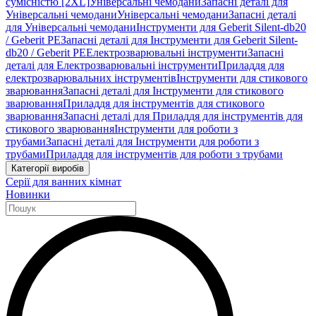
сумісністю [2XL]
Універсальні чемодани
Запасні деталі для
Універсальні чемодани
Універсальні чемодани
Запасні деталі
для Універсальні чемодани
Інструменти для Geberit Silent-db20
/ Geberit PE
Запасні деталі для Інструменти для Geberit Silent-
db20 / Geberit PE
Електрозварювальні інструменти
Запасні
деталі для Електрозварювальні інструменти
Приладдя для
електрозварювальних інструментів
Інструменти для стикового
зварювання
Запасні деталі для Інструменти для стикового
зварювання
Приладдя для інструментів для стикового
зварювання
Запасні деталі для Приладдя для інструментів для
стикового зварювання
Інструменти для роботи з
трубами
Запасні деталі для Інструменти для роботи з
трубами
Приладдя для інструментів для роботи з трубами
Категорії виробів
Серії для ванних кімнат
Новинки