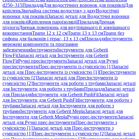
d250–315
Приладдя
Для водостічних воронок для покрівлі
Для
кріплень
Звичайна система водостоку з даху
Водостічні
воронки для покрівлі
Запасні деталі для Водостічні воронки
для покрівлі
Кріплення пароізоляції
Приладдя
Дренаж
підлоги
Дренаж поверхонь для внутрішнього й зовнішнього
використання
Трапи 12 x 12 см
Трапи 13 x 13 см
Трапи без
сифона для балконів і терас, 13 x 13 см
Приладдя
Інструменти,
мережеві компоненти та програмне
забезпечення
Інструменти
Інструменти для Geberit
FlowFit
Запасні деталі для Інструменти для Geberit
FlowFit
Ручні пресінструменти
Запасні деталі для Ручні
пресінструменти
Прес-інструменти із сумісністю [1]
Запасні
деталі для Прес-інструменти із сумісністю [1]
Пресінструменти
із сумісністю [2]
Запасні деталі для Пресінструменти із
сумісністю [2]
Інструменти для роботи з трубами
Запасні деталі
для Інструменти для роботи з трубами
Приладдя
Запасні деталі
для Приладдя
Інструменти для Geberit PushFit
Запасні деталі
для Інструменти для Geberit PushFit
Інструменти для роботи з
трубами
Запасні деталі для Інструменти для роботи з
трубами
Інструменти для Geberit Mepla
Запасні деталі для
Інструменти для Geberit Mepla
Ручні прес-інструменти
Запасні
деталі для Ручні прес-інструменти
Прес-інструменти з
сумісністю [1]
Запасні деталі для Прес-інструменти з
сумісністю [1]
Прес-інструменти з сумісністю [2]
Запасні деталі