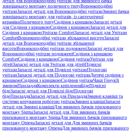
деталі для Воронкоподібні унітази для змивного бачка
зовнішнього монтажу поличного типу
Воронкоподібні
унітази
Запасні деталі для Воронкоподібні унітази
Змивні бачки
зовнішнього монтажу для унітазів, із сантехнічної
кераміки
Поличного типу
Сидіння з кришкою
Запасні деталі
для Сидіння з кришкою
Сидіння з кришкою
Запасні деталі для
Сидіння з кришкою
Унітази Comfort
Запасні деталі для Унітази
Comfort
Воронкоподібні унітази збільшеної висоти
Запасні
деталі для Воронкоподібні унітази збільшеної
висоти
Воронкоподібні унітази подовжені
Запасні деталі для
Воронкоподібні унітази подовжені
Сидіння з кришкою
Comfort
Сидіння з кришкою
Сидіння унітаза
Унітази для
дітей
Запасні деталі для Унітази для дітей
Підвісні
унітази
Запасні деталі для Підвісні унітази
Підлогові
унітази
Запасні деталі для Підлогові унітази
Дитячі сидіння з
кришкою
Сидіння з кришкою
Сидіння унітаза
Чаші Генуя
Зі
змивом
Приладдя
Комплекти кріплення
Біде
Підвісні
біде
Запасні деталі для Підвісні біде
Підлогові
біде
Приладдя
Запасні деталі для Приладдя
Змивні клавіші та
системи керування роботою унітаза
Змивні клавіші
Запасні
деталі для Змивні клавіші
Для змивних бачків прихованого
монтажу Sigma
Запасні деталі для Для змивних бачків
прихованого монтажу Sigma
Для змивних бачків прихованого
монтажу Omega
Запасні деталі для Для змивних бачків
прихованого монтажу Omega
Для змивних бачків прихованого