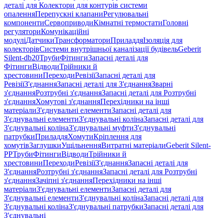
деталі для Колектори для контурів системи
опалення
Перепускні клапани
Регулювальні
компоненти
Сервоприводи
Кімнатні термостати
Головні
регулятори
Комунікаційні
модулі
Датчики
Трансформатори
Приладдя
Ізоляція для
колекторів
Системи внутрішньої каналізації будівель
Geberit
Silent-db20
Труби
Фітинги
Запасні деталі для
Фітинги
Відводи
Трійники й
хрестовини
Переходи
Ревізії
Запасні деталі для
Ревізії
З'єднання
Запасні деталі для З'єднання
Зварні
з'єднання
Розтрубні з'єднання
Запасні деталі для Розтрубні
з'єднання
Хомутові з'єднання
Перехідники на інші
матеріали
З'єднувальні елементи
Запасні деталі для
З'єднувальні елементи
З'єднувальні коліна
Запасні деталі для
З'єднувальні коліна
З'єднувальні муфти
З'єднувальні
патрубки
Приладдя
Хомути
Кріплення для
хомутів
Заглушки
Ущільнення
Витратні матеріали
Geberit Silent-
PP
Труби
Фітинги
Відводи
Трійники й
хрестовини
Переходи
Ревізії
З'єднання
Запасні деталі для
З'єднання
Розтрубні з'єднання
Запасні деталі для Розтрубні
з'єднання
Зачіпні з'єднання
Перехідники на інші
матеріали
З'єднувальні елементи
Запасні деталі для
З'єднувальні елементи
З'єднувальні коліна
Запасні деталі для
З'єднувальні коліна
З'єднувальні патрубки
Запасні деталі для
З'єднувальні