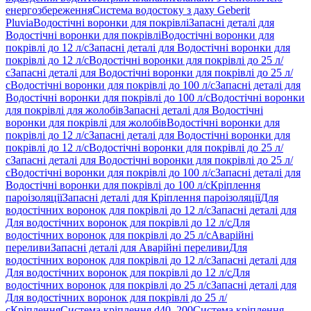
енергозбереження
Система водостоку з даху Geberit
Pluvia
Водостічні воронки для покрівлі
Запасні деталі для
Водостічні воронки для покрівлі
Водостічні воронки для
покрівлі до 12 л/с
Запасні деталі для Водостічні воронки для
покрівлі до 12 л/с
Водостічні воронки для покрівлі до 25 л/
с
Запасні деталі для Водостічні воронки для покрівлі до 25 л/
с
Водостічні воронки для покрівлі до 100 л/с
Запасні деталі для
Водостічні воронки для покрівлі до 100 л/с
Водостічні воронки
для покрівлі для жолобів
Запасні деталі для Водостічні
воронки для покрівлі для жолобів
Водостічні воронки для
покрівлі до 12 л/с
Запасні деталі для Водостічні воронки для
покрівлі до 12 л/с
Водостічні воронки для покрівлі до 25 л/
с
Запасні деталі для Водостічні воронки для покрівлі до 25 л/
с
Водостічні воронки для покрівлі до 100 л/с
Запасні деталі для
Водостічні воронки для покрівлі до 100 л/с
Кріплення
пароізоляції
Запасні деталі для Кріплення пароізоляції
Для
водостічних воронок для покрівлі до 12 л/с
Запасні деталі для
Для водостічних воронок для покрівлі до 12 л/с
Для
водостічних воронок для покрівлі до 25 л/с
Аварійні
переливи
Запасні деталі для Аварійні переливи
Для
водостічних воронок для покрівлі до 12 л/с
Запасні деталі для
Для водостічних воронок для покрівлі до 12 л/с
Для
водостічних воронок для покрівлі до 25 л/с
Запасні деталі для
Для водостічних воронок для покрівлі до 25 л/
с
Кріплення
Система кріплення d40–200
Система кріплення