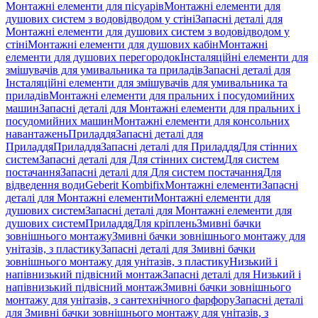
Монтажні елементи для пісуарів
Монтажні елементи для
душових систем з водовідводом у стіні
Запасні деталі для
Монтажні елементи для душових систем з водовідводом у
стіні
Монтажні елементи для душових кабін
Монтажні
елементи для душових перегородок
Інсталяційні елементи для
змішувачів для умивальника та приладів
Запасні деталі для
Інсталяційні елементи для змішувачів для умивальника та
приладів
Монтажні елементи для пральних і посудомийних
машин
Запасні деталі для Монтажні елементи для пральних і
посудомийних машин
Монтажні елементи для консольних
навантажень
Приладдя
Запасні деталі для
Приладдя
Приладдя
Запасні деталі для Приладдя
Для стінних
систем
Запасні деталі для Для стінних систем
Для систем
постачання
Запасні деталі для Для систем постачання
Для
відведення води
Geberit Kombifix
Монтажні елементи
Запасні
деталі для Монтажні елементи
Монтажні елементи для
душових систем
Запасні деталі для Монтажні елементи для
душових систем
Приладдя
Для кріплень
Змивні бачки
зовнішнього монтажу
Змивні бачки зовнішнього монтажу для
унітазів, з пластику
Запасні деталі для Змивні бачки
зовнішнього монтажу для унітазів, з пластику
Низький і
напівнизький підвісний монтаж
Запасні деталі для Низький і
напівнизький підвісний монтаж
Змивні бачки зовнішнього
монтажу для унітазів, з сантехнічного фарфору
Запасні деталі
для Змивні бачки зовнішнього монтажу для унітазів, з