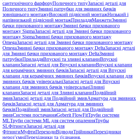
сантехнічного фарфору
Поличного типу
Запасні деталі для
Поличного типу
Змивні патрубки для змивних бачків
зовнішнього монтажу
Високий підвісний монтаж
Низький і
напівнизький підвісний монтаж
Приладдя
Манжети
Змивні
бачки прихованого монтажу
Змивні бачки прихованого
монтажу Sigma
Запасні деталі для Змивні бачки прихованого
монтажу Sigma
Змивні бачки прихованого монтажу
Omega
Запасні деталі для Змивні бачки прихованого монтажу
Omega
Змивні бачки прихованого монтажу Delta
Запасні деталі
для Змивні бачки прихованого монтажу Delta
Змивні
патрубки
Приладдя
Впускні та зливні клапани
Впускні
клапани
Запасні деталі для Впускні клапани
Впускні клапани
для керамічних змивних бачків
Запасні деталі для Впускні
клапани для керамічних змивних бачків
Впускні клапани для
змивних бачків універсальні
Запасні деталі для Впускні
клапани для змивних бачків універсальні
Зливні
клапани
Запасні деталі для Зливні клапани
Подвійний
змив
Запасні деталі для Подвійний змив
Арматура для змивних
бачкiв
Запасні деталі для Арматура для змивних
бачкiв
Подвійний змив
Запасні деталі для Подвійний
змив
Системи постачання
Geberit FlowFit
Труби системи
ML
Труби системи ML для систем опалення
Трубы
SL
Фітинги
Запасні деталі для
Фітинги
Муфти
Переходи
Відводи
Трійники
Перехідники
нероз’ємні
Перехідники та з'єднання,