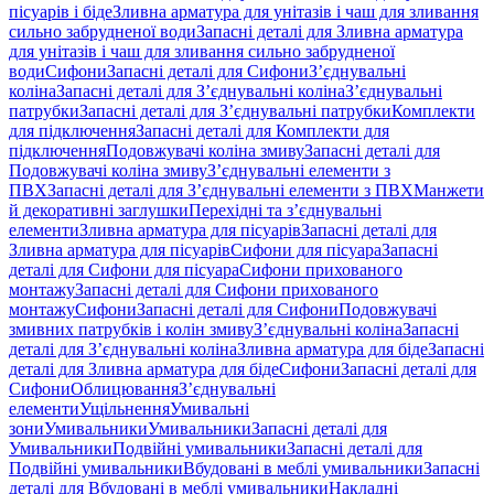
пісуарів і біде
Зливна арматура для унітазів і чаш для зливання
сильно забрудненої води
Запасні деталі для Зливна арматура
для унітазів і чаш для зливання сильно забрудненої
води
Сифони
Запасні деталі для Сифони
З’єднувальні
коліна
Запасні деталі для З’єднувальні коліна
З’єднувальні
патрубки
Запасні деталі для З’єднувальні патрубки
Комплекти
для підключення
Запасні деталі для Комплекти для
підключення
Подовжувачі коліна змиву
Запасні деталі для
Подовжувачі коліна змиву
З’єднувальні елементи з
ПВХ
Запасні деталі для З’єднувальні елементи з ПВХ
Манжети
й декоративні заглушки
Перехідні та з’єднувальні
елементи
Зливна арматура для пісуарів
Запасні деталі для
Зливна арматура для пісуарів
Сифони для пісуара
Запасні
деталі для Сифони для пісуара
Сифони прихованого
монтажу
Запасні деталі для Сифони прихованого
монтажу
Сифони
Запасні деталі для Сифони
Подовжувачі
змивних патрубків і колін змиву
З’єднувальні коліна
Запасні
деталі для З’єднувальні коліна
Зливна арматура для біде
Запасні
деталі для Зливна арматура для біде
Сифони
Запасні деталі для
Сифони
Облицювання
З’єднувальні
елементи
Ущільнення
Умивальні
зони
Умивальники
Умивальники
Запасні деталі для
Умивальники
Подвійні умивальники
Запасні деталі для
Подвійні умивальники
Вбудовані в меблі умивальники
Запасні
деталі для Вбудовані в меблі умивальники
Накладні