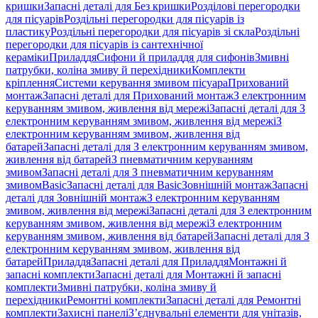
кришки
Запасні деталі для Без кришки
Розділові перегородки
для пісуарів
Роздільні перегородки для пісуарів із
пластику
Роздільні перегородки для пісуарів зі скла
Роздільні
перегородки для пісуарів із сантехнічної
кераміки
Приладдя
Сифони й приладдя для сифонів
Змивні
патрубки, коліна змиву й перехідники
Комплекти
кріплення
Системи керування змивом пісуара
Прихований
монтаж
Запасні деталі для Прихований монтаж
З електронним
керуванням змивом, живлення від мережі
Запасні деталі для З
електронним керуванням змивом, живлення від мережі
З
електронним керуванням змивом, живлення від
батарей
Запасні деталі для З електронним керуванням змивом,
живлення від батарей
З пневматичним керуванням
змивом
Запасні деталі для З пневматичним керуванням
змивом
Basic
Запасні деталі для Basic
Зовнішній монтаж
Запасні
деталі для Зовнішній монтаж
З електронним керуванням
змивом, живлення від мережі
Запасні деталі для З електронним
керуванням змивом, живлення від мережі
З електронним
керуванням змивом, живлення від батарей
Запасні деталі для З
електронним керуванням змивом, живлення від
батарей
Приладдя
Запасні деталі для Приладдя
Монтажні й
запасні комплекти
Запасні деталі для Монтажні й запасні
комплекти
Змивні патрубки, коліна змиву й
перехідники
Ремонтні комплекти
Запасні деталі для Ремонтні
комплекти
Захисні панелі
З’єднувальні елементи для унітазів,