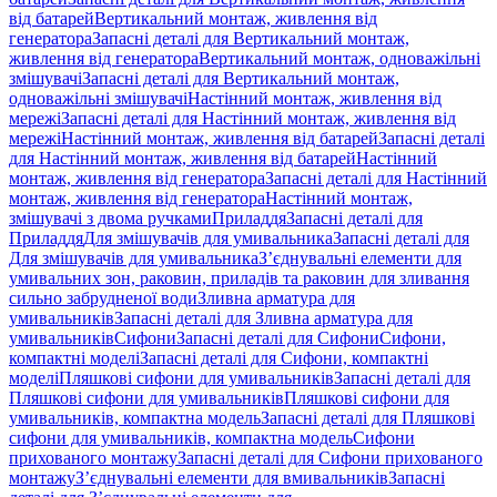
від батарей
Вертикальний монтаж, живлення від
генератора
Запасні деталі для Вертикальний монтаж,
живлення від генератора
Вертикальний монтаж, одноважільні
змішувачі
Запасні деталі для Вертикальний монтаж,
одноважільні змішувачі
Настінний монтаж, живлення від
мережі
Запасні деталі для Настінний монтаж, живлення від
мережі
Настінний монтаж, живлення від батарей
Запасні деталі
для Настінний монтаж, живлення від батарей
Настінний
монтаж, живлення від генератора
Запасні деталі для Настінний
монтаж, живлення від генератора
Настінний монтаж,
змішувачі з двома ручками
Приладдя
Запасні деталі для
Приладдя
Для змішувачів для умивальника
Запасні деталі для
Для змішувачів для умивальника
З’єднувальні елементи для
умивальних зон, раковин, приладів та раковин для зливання
сильно забрудненої води
Зливна арматура для
умивальників
Запасні деталі для Зливна арматура для
умивальників
Сифони
Запасні деталі для Сифони
Сифони,
компактні моделі
Запасні деталі для Сифони, компактні
моделі
Пляшкові сифони для умивальників
Запасні деталі для
Пляшкові сифони для умивальників
Пляшкові сифони для
умивальників, компактна модель
Запасні деталі для Пляшкові
сифони для умивальників, компактна модель
Сифони
прихованого монтажу
Запасні деталі для Сифони прихованого
монтажу
З’єднувальні елементи для вмивальників
Запасні