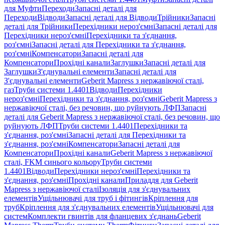
для Муфти
Переходи
Запасні деталі для
Переходи
Відводи
Запасні деталі для Відводи
Трійники
Запасні
деталі для Трійники
Перехідники нероз'ємні
Запасні деталі для
Перехідники нероз'ємні
Перехідники та з'єднання,
роз'ємні
Запасні деталі для Перехідники та з'єднання,
роз'ємні
Компенсатори
Запасні деталі для
Компенсатори
Прохідні канали
Заглушки
Запасні деталі для
Заглушки
З'єднувальні елементи
Запасні деталі для
З'єднувальні елементи
Geberit Mapress з нержавіючої сталі,
газ
Труби системи 1.4401
Відводи
Перехідники
нероз'ємні
Перехідники та з'єднання, роз'ємні
Geberit Mapress з
нержавіючої сталі, без речовин, що руйнують ЛФП
Запасні
деталі для Geberit Mapress з нержавіючої сталі, без речовин, що
руйнують ЛФП
Труби системи 1.4401
Перехідники та
з'єднання, роз'ємні
Запасні деталі для Перехідники та
з'єднання, роз'ємні
Компенсатори
Запасні деталі для
Компенсатори
Прохідні канали
Geberit Mapress з нержавіючої
сталі, FKM синього кольору
Труби системи
1.4401
Відводи
Перехідники нероз'ємні
Перехідники та
з'єднання, роз'ємні
Прохідні канали
Приладдя для Geberit
Mapress з нержавіючої сталі
Ізоляція для з'єднувальних
елементів
Ущільнювачі для труб і фітингів
Кріплення для
труб
Кріплення для з'єднувальних елементів
Ущільнювачі для
систем
Комплекти гвинтів для фланцевих з'єднань
Geberit