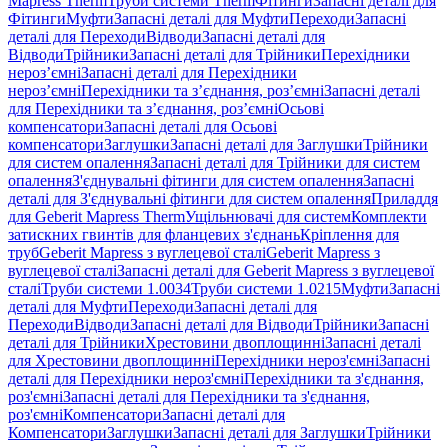
Mapress Therm
Труби системи Therm
Фітинги
Запасні деталі для
Фітинги
Муфти
Запасні деталі для Муфти
Переходи
Запасні
деталі для Переходи
Відводи
Запасні деталі для
Відводи
Трійники
Запасні деталі для Трійники
Перехідники
нероз’ємні
Запасні деталі для Перехідники
нероз’ємні
Перехідники та з’єднання, роз’ємні
Запасні деталі
для Перехідники та з’єднання, роз’ємні
Осьові
компенсатори
Запасні деталі для Осьові
компенсатори
Заглушки
Запасні деталі для Заглушки
Трійники
для систем опалення
Запасні деталі для Трійники для систем
опалення
З'єднувальні фітинги для систем опалення
Запасні
деталі для З'єднувальні фітинги для систем опалення
Приладдя
для Geberit Mapress Therm
Ущільнювачі для систем
Комплекти
затискних гвинтів для фланцевих з'єднань
Кріплення для
труб
Geberit Mapress з вуглецевої сталі
Geberit Mapress з
вуглецевої сталі
Запасні деталі для Geberit Mapress з вуглецевої
сталі
Труби системи 1.0034
Труби системи 1.0215
Муфти
Запасні
деталі для Муфти
Переходи
Запасні деталі для
Переходи
Відводи
Запасні деталі для Відводи
Трійники
Запасні
деталі для Трійники
Хрестовини двоплощинні
Запасні деталі
для Хрестовини двоплощинні
Перехідники нероз'ємні
Запасні
деталі для Перехідники нероз'ємні
Перехідники та з'єднання,
роз'ємні
Запасні деталі для Перехідники та з'єднання,
роз'ємні
Компенсатори
Запасні деталі для
Компенсатори
Заглушки
Запасні деталі для Заглушки
Трійники