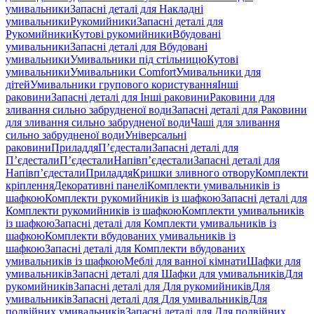
умивальники
Запасні деталі для Накладні
умивальники
Рукомийники
Запасні деталі для
Рукомийники
Кутові рукомийники
Вбудовані
умивальники
Запасні деталі для Вбудовані
умивальники
Умивальники під стільницю
Кутові
умивальники
Умивальники Comfort
Умивальники для
дітей
Умивальники групового користування
Інші
раковини
Запасні деталі для Інші раковини
Раковини для
зливання сильно забрудненої води
Запасні деталі для Раковини
для зливання сильно забрудненої води
Чаші для зливання
сильно забрудненої води
Універсальні
раковини
Приладдя
П’єдестали
Запасні деталі для
П’єдестали
П’єдестали
Напівп’єдестали
Запасні деталі для
Напівп’єдестали
Приладдя
Кришки зливного отвору
Комплекти
кріплення
Декоративні панелі
Комплекти умивальників із
шафкою
Комплекти рукомийників із шафкою
Запасні деталі для
Комплекти рукомийників із шафкою
Комплекти умивальників
із шафкою
Запасні деталі для Комплекти умивальників із
шафкою
Комплекти вбудованих умивальників із
шафкою
Запасні деталі для Комплекти вбудованих
умивальників із шафкою
Меблі для ванної кімнати
Шафки для
умивальників
Запасні деталі для Шафки для умивальників
Для
рукомийників
Запасні деталі для Для рукомийників
Для
умивальників
Запасні деталі для Для умивальників
Для
подвійних умивальників
Запасні деталі для Для подвійних