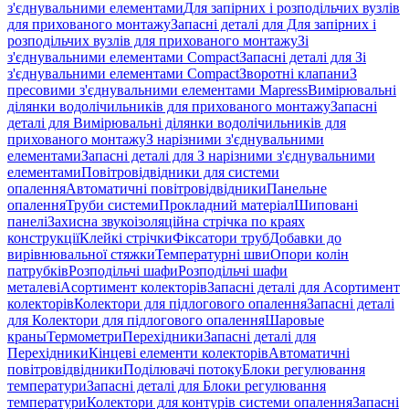
з'єднувальними елементами
Для запірних і розподільчих вузлів
для прихованого монтажу
Запасні деталі для Для запірних і
розподільчих вузлів для прихованого монтажу
Зі
з'єднувальними елементами Compact
Запасні деталі для Зі
з'єднувальними елементами Compact
Зворотні клапани
З
пресовими з'єднувальними елементами Mapress
Вимірювальні
ділянки водолічильників для прихованого монтажу
Запасні
деталі для Вимірювальні ділянки водолічильників для
прихованого монтажу
З нарізними з'єднувальними
елементами
Запасні деталі для З нарізними з'єднувальними
елементами
Повітровідвідники для системи
опалення
Автоматичні повітровідвідники
Панельне
опалення
Труби системи
Прокладний матеріал
Шиповані
панелі
Захисна звукоізоляційна стрічка по краях
конструкції
Клейкі стрічки
Фіксатори труб
Добавки до
вирівнювальної стяжки
Температурні шви
Опори колін
патрубків
Розподільчі шафи
Розподільчі шафи
металеві
Асортимент колекторів
Запасні деталі для Асортимент
колекторів
Колектори для підлогового опалення
Запасні деталі
для Колектори для підлогового опалення
Шаровые
краны
Термометри
Перехідники
Запасні деталі для
Перехідники
Кінцеві елементи колекторів
Автоматичні
повітровідвідники
Поділювачі потоку
Блоки регулювання
температури
Запасні деталі для Блоки регулювання
температури
Колектори для контурів системи опалення
Запасні