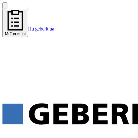
На geberit.ua
Мої списки