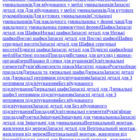
умивальників
Для вбудованих у меблі умивальників
Запасні
деталі для Для вбудованих у меблі умивальників
Для кутових
рукомийників
Для кутових умивальників
Стільниці
умивальників
Для накладного умивальника у формі чаші
Для
накладного умивальника прямокутної форми
Шафки
Запасні
деталі для Шафки
Низькі шафки
Запасні деталі для Низькі
шафки
Високі шафки
Запасні деталі для Високі шафки
Шафки
середньої висоти
Запасні деталі для Шафки середньої
висоти
Підвісні шафки
Запасні деталі для Підвісні шафки
Інші
меблі
Настінні полиці
Приладдя
Вставки для шухляд і ящики-
органайзери
Вішаки й гачки для рушників
Освітлювальні
елементи
Руків'я
Комплекти ніжок
Магнітні дошки
Розетки
Інше
приладдя
Дзеркала та дзеркальні шафи
Дзеркала
Запасні деталі
для Дзеркала
З непрямим підсвічуванням
Запасні деталі для З
непрямим підсвічуванням
Без вбудованого
підсвічування
Дзеркальні шафи
Запасні деталі для Дзеркальні
шафи
З непрямим підсвічуванням
Запасні деталі для З
непрямим підсвічуванням
Без вбудованого
підсвічування
Запасні деталі для Без вбудованого
підсвічування
Приладдя
Освітлювальні елементи
Руків'я
Інше
приладдя
Розетки
Змішувачі
Змішувачі для умивальника
Запасні
деталі для Змішувачі для умивальника
Вертикальний монтаж,
живлення від мережі
Запасні деталі для Вертикальний монтаж,
живлення від мережі
Вертикальний монтаж, живлення від
батарей
Запасні деталі для Вертикальний монтаж, живлення