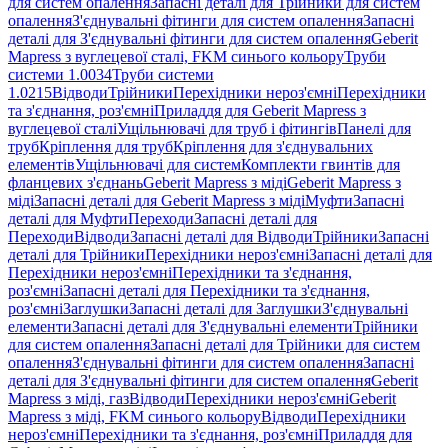
для систем опалення
Запасні деталі для Трійники для систем
опалення
З'єднувальні фітинги для систем опалення
Запасні
деталі для З'єднувальні фітинги для систем опалення
Geberit
Mapress з вуглецевої сталі, FKM синього кольору
Труби
системи 1.0034
Труби системи
1.0215
Відводи
Трійники
Перехідники нероз'ємні
Перехідники
та з'єднання, роз'ємні
Приладдя для Geberit Mapress з
вуглецевої сталі
Ущільнювачі для труб і фітингів
Панелі для
труб
Кріплення для труб
Кріплення для з'єднувальних
елементів
Ущільнювачі для систем
Комплекти гвинтів для
фланцевих з'єднань
Geberit Mapress з міді
Geberit Mapress з
міді
Запасні деталі для Geberit Mapress з міді
Муфти
Запасні
деталі для Муфти
Переходи
Запасні деталі для
Переходи
Відводи
Запасні деталі для Відводи
Трійники
Запасні
деталі для Трійники
Перехідники нероз'ємні
Запасні деталі для
Перехідники нероз'ємні
Перехідники та з'єднання,
роз'ємні
Запасні деталі для Перехідники та з'єднання,
роз'ємні
Заглушки
Запасні деталі для Заглушки
З'єднувальні
елементи
Запасні деталі для З'єднувальні елементи
Трійники
для систем опалення
Запасні деталі для Трійники для систем
опалення
З'єднувальні фітинги для систем опалення
Запасні
деталі для З'єднувальні фітинги для систем опалення
Geberit
Mapress з міді, газ
Відводи
Перехідники нероз'ємні
Geberit
Mapress з міді, FKM синього кольору
Відводи
Перехідники
нероз'ємні
Перехідники та з'єднання, роз'ємні
Приладдя для