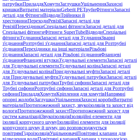
патрубки
Приладдя
Хомути
Заглушки
Ущільнення
Захисні
кришки
Витратні матеріали
Geberit PE
Труби
Фітинги
Запасні
деталі для Фітинги
Відводи
Трійники й
хрестовини
Переходи
Ревізії
Запасні деталі для
Ревізії
Перехідники
Спеціальні фітинги
Запасні деталі для
Спеціальні фітинги
Фітинги SuperTube
Відводи
Спеціальні
фітинги
З'єднання
Запасні деталі для З'єднання
Зварні
з'єднання
Розтрубні з'єднання
Запасні деталі для Розтрубні
з'єднання
Перехідники на інші матеріали
Різьбові
з'єднання
Запасні деталі для Різьбові з'єднання
Фланцеві
з'єднання
Фланцеві втулки
З'єднувальні елементи
Запасні деталі
для З'єднувальні елементи
З'єднувальні коліна
Запасні деталі
для З'єднувальні коліна
Приєднувальні муфти
Запасні деталі
для Приєднувальні муфти
З'єднувальні патрубки
Запасні деталі
для З'єднувальні патрубки
Трубні сифони
Запасні деталі для
Трубні сифони
Розтрубні сифони
Запасні деталі для Розтрубні
сифони
Приладдя
Хомути
Кріплення для хомутів
Напрямні
опорні жолоби
Заглушки
Ущільнення
Захисні короби
Витратні
матеріали
Протипожежний захист, звукоізоляція та захист від
вологи
Протипожежний захист
Протипожежний захист для
систем каналізації
Звукоізоляція
Ізоляційні елементи для
ізоляції корпусного шуму
Ізоляційні елементи для ізоляції
корпусного шуму й шуму, що розповсюджується
повітрям
Гідроізоляція
Ущільнювачі
Повітряні клапани для
відведення води
Повітряні клапани
Клапани з технологією