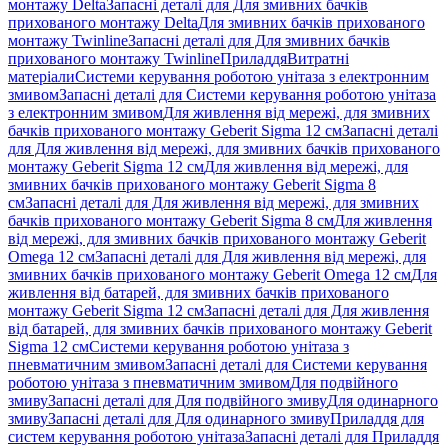
монтажу Delta
Запасні деталі для Для змивних бачків
прихованого монтажу Delta
Для змивних бачків прихованого
монтажу Twinline
Запасні деталі для Для змивних бачків
прихованого монтажу Twinline
Приладдя
Витратні
матеріали
Системи керування роботою унітаза з електронним
змивом
Запасні деталі для Системи керування роботою унітаза
з електронним змивом
Для живлення від мережі, для змивних
бачків прихованого монтажу Geberit Sigma 12 см
Запасні деталі
для Для живлення від мережі, для змивних бачків прихованого
монтажу Geberit Sigma 12 см
Для живлення від мережі, для
змивних бачків прихованого монтажу Geberit Sigma 8
см
Запасні деталі для Для живлення від мережі, для змивних
бачків прихованого монтажу Geberit Sigma 8 см
Для живлення
від мережі, для змивних бачків прихованого монтажу Geberit
Omega 12 см
Запасні деталі для Для живлення від мережі, для
змивних бачків прихованого монтажу Geberit Omega 12 см
Для
живлення від батарей, для змивних бачків прихованого
монтажу Geberit Sigma 12 см
Запасні деталі для Для живлення
від батарей, для змивних бачків прихованого монтажу Geberit
Sigma 12 см
Системи керування роботою унітаза з
пневматичним змивом
Запасні деталі для Системи керування
роботою унітаза з пневматичним змивом
Для подвійного
змиву
Запасні деталі для Для подвійного змиву
Для одинарного
змиву
Запасні деталі для Для одинарного змиву
Приладдя для
систем керування роботою унітаза
Запасні деталі для Приладдя