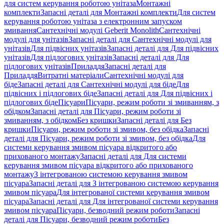
для систем керування роботою унітаза
Монтажні
комплекти
Запасні деталі для Монтажні комплекти
Для систем
керування роботою унітаза з електронним запуском
змивання
Сантехнічні модулі Geberit Monolith
Сантехнічні
модулі для унітазів
Запасні деталі для Сантехнічні модулі для
унітазів
Для підвісних унітазів
Запасні деталі для Для підвісних
унітазів
Для підлогових унітазів
Запасні деталі для Для
підлогових унітазів
Приладдя
Запасні деталі для
Приладдя
Витратні матеріали
Сантехнічні модулі для
біде
Запасні деталі для Сантехнічні модулі для біде
Для
підвісних і підлогових біде
Запасні деталі для Для підвісних і
підлогових біде
Пісуари
Пісуари, режим роботи зі змиванням, з
обідком
Запасні деталі для Пісуари, режим роботи зі
змиванням, з обідком
Без кришки
Запасні деталі для Без
кришки
Пісуари, режим роботи зі змивом, без обідка
Запасні
деталі для Пісуари, режим роботи зі змивом, без обідка
Для
системи керування змивом пісуара відкритого або
прихованого монтажу
Запасні деталі для Для системи
керування змивом пісуара відкритого або прихованого
монтажу
З інтегрованою системою керування змивом
пісуара
Запасні деталі для З інтегрованою системою керування
змивом пісуара
Для інтегрованої системи керування змивом
пісуара
Запасні деталі для Для інтегрованої системи керування
змивом пісуара
Пісуари, безводний режим роботи
Запасні
деталі для Пісуари, безводний режим роботи
Без