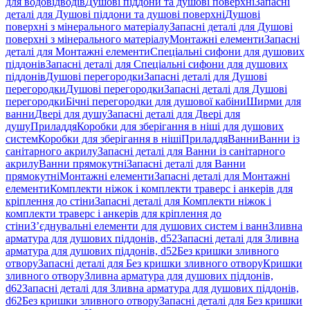
для водовідводів
Душові піддони та душові поверхні
Запасні
деталі для Душові піддони та душові поверхні
Душові
поверхні з мінерального матеріалу
Запасні деталі для Душові
поверхні з мінерального матеріалу
Монтажні елементи
Запасні
деталі для Монтажні елементи
Спеціальні сифони для душових
піддонів
Запасні деталі для Спеціальні сифони для душових
піддонів
Душові перегородки
Запасні деталі для Душові
перегородки
Душові перегородки
Запасні деталі для Душові
перегородки
Бічні перегородки для душової кабіни
Ширми для
ванни
Двері для душу
Запасні деталі для Двері для
душу
Приладдя
Коробки для зберігання в ніші для душових
систем
Коробки для зберігання в ніші
Приладдя
Ванни
Ванни із
санітарного акрилу
Запасні деталі для Ванни із санітарного
акрилу
Ванни прямокутні
Запасні деталі для Ванни
прямокутні
Монтажні елементи
Запасні деталі для Монтажні
елементи
Комплекти ніжок і комплекти траверс і анкерів для
кріплення до стіни
Запасні деталі для Комплекти ніжок і
комплекти траверс і анкерів для кріплення до
стіни
З’єднувальні елементи для душових систем і ванн
Зливна
арматура для душових піддонів, d52
Запасні деталі для Зливна
арматура для душових піддонів, d52
Без кришки зливного
отвору
Запасні деталі для Без кришки зливного отвору
Кришки
зливного отвору
Зливна арматура для душових піддонів,
d62
Запасні деталі для Зливна арматура для душових піддонів,
d62
Без кришки зливного отвору
Запасні деталі для Без кришки