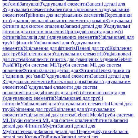
роз'ємні
Заглушки
З'єднувальні елементи
Запасні деталі для
З'єднувальні елементи
Колектори з різьбовим з'єднувальним
елементом
Трійники для нагрівальних елементів
Перехідники
та з'єднання для нагрівального елемента, розміні
З'єднувальні
фітинги для систем опалення
Запасні деталі для З'єднувальні
фітинги для систем опалення
Приладдя
Ізоляція для труб і
фітингів
Ізоляція для з'єднувальних елементів
Ущільнювачі для
труб і фітингів
Ущільнювачі для з'єднувальних
елементів
Ущільнення для фітингів
Панелі для труб
Кріплення
для труб
Кріплення для з'єднувальних елементів
Ущільнювачі
для систем
Комплекти гвинтів для фланцевих з'єднань
Geberit
PushFit
Труби системи ML
Труби системи ML для систем
опалення
Фітинги
Запасні деталі для Фітинги
Перехідники та
з’єднання, роз’ємні
З’єднувальні елементи
Запасні деталі для
З’єднувальні елементи
Колектори з різьбовим з’єднувальним
елементом
З’єднувальні елементи для систем
опалення
Приладдя
Ізоляція для труб і фітингів
Ізоляція для
з'єднувальних елементів
Ущільнювачі для труб і
фітингів
Ущільнювачі для з'єднувальних елементів
Панелі для
труб
Кріплення для труб
Кріплення для з'єднувальних
елементів
Ущільнювачі для систем
Geberit Mepla
Труби системи
ML
Труби системи ML для систем опалення
Фітинги
Запасні
деталі для Фітинги
Муфти
Запасні деталі для
Муфти
Переходи
Запасні деталі для Переходи
Кутики
Запасні
деталі для Кутики
Трійники
Запасні деталі для