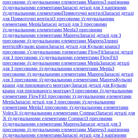
пресовими з'єднувальними елементами Mapress
З нарізними
з'єднувальними елементами
Запасні деталі для З нарізними
з'єднувальними елементами
Прямоточні вентилі
Запасні деталі
для Прямоточні вентилі
З пресовими з'єднувальними
елементами Mepla
Запасні деталі для З пресовими
з'єднувальними елементами Mepla
З пресовими
з'єднувальними елементами Mapress
Запасні деталі для З
пресовими з'єднувальними елементами Mapress
Зливні
вентилі
Кульові крани
Запасні деталі для Кульові крани
З
пресовими з’єднувальними елементами FlowFit
Запасні деталі
для З пресовими з’єднувальними елементами FlowFit
З
пресовими з'єднувальними елементами Mepla
Запасні деталі
для З пресовими з'єднувальними елементами Mepla
З
пресовими з'єднувальними елементами Mapress
Запасні деталі
для З пресовими з'єднувальними елементами Mapress
Кульові
крани для прихованого монтажу
Запасні деталі для Кульові
крани для прихованого монтажу
З пресовими з'єднувальними
елементами FlowFit
З пресовими з'єднувальними елементами
Mepla
Запасні деталі для З пресовими з'єднувальними
елементами Mepla
З пресовими з'єднувальними елементами
Volex
Зі з'єднувальними елементами Compact
Запасні деталі для
Зі з'єднувальними елементами Compact
З пресовими
з'єднувальними елементами Mapress
Запасні деталі для З
пресовими з'єднувальними елементами Mapress
З нарізними
з'єднувальними елементами
Запасні деталі для З нарізними