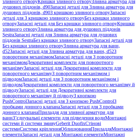
зливного отвору
Кришки зливного отвору
Зливна арматура для
душових піддонів, d90
Запасні деталі для Зливна арматура для
душових піддонів, d90
З кришкою зливного отвору
Запасні
деталі для З кришкою зливного отвору
Без кришки зливного
отвору
Запасні деталі для Без кришки зливного отвору
Кришки
зливного отвору
Зливна арматура для душових піддонів
Sestra
Запасні деталі для Зливна арматура для душових
піддонів Sestra
Без кришки зливного отвору
Запасні деталі для
Без кришки зливного отвору
Зливна арматура для ванн,
d52
Запасні деталі для Зливна арматура для ванн, d52
З
поворотним механізмом
Запасні деталі для З поворотним
механізмом
Декоративні комплекти для поворотного
механізму
Запасні деталі для Декоративні комплекти для
поворотного механізму
З поворотним механізмом і
підводом
Запасні деталі для З поворотним механізмом і
підводом
Декоративні комплекти для поворотного механізму й
підводу
Запасні деталі для Декоративні комплекти для
поворотного механізму й підводу
З кнопкою
PushControl
Запасні деталі для З кнопкою PushControl
З
пробками донного клапана
Запасні деталі для З пробками
донного клапана
Приладдя для зливної арматури для
ванн
З’єднувальні елементи для підведення води
Монтажні
системи й системи змиву
Geberit Duofix
Стінові
системи
Системи кріплення
Облицювання
Приладдя
Монтажні
елементи
Запасні деталі для Монтажні елементи
Монтажні