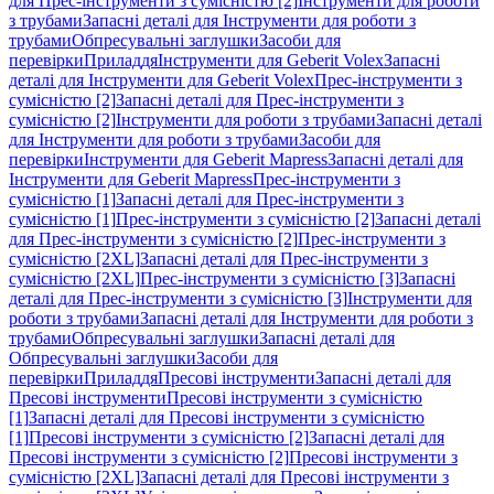
для Прес-інструменти з сумісністю [2]
Інструменти для роботи
з трубами
Запасні деталі для Інструменти для роботи з
трубами
Обпресувальні заглушки
Засоби для
перевірки
Приладдя
Інструменти для Geberit Volex
Запасні
деталі для Інструменти для Geberit Volex
Прес-інструменти з
сумісністю [2]
Запасні деталі для Прес-інструменти з
сумісністю [2]
Інструменти для роботи з трубами
Запасні деталі
для Інструменти для роботи з трубами
Засоби для
перевірки
Інструменти для Geberit Mapress
Запасні деталі для
Інструменти для Geberit Mapress
Прес-інструменти з
сумісністю [1]
Запасні деталі для Прес-інструменти з
сумісністю [1]
Прес-інструменти з сумісністю [2]
Запасні деталі
для Прес-інструменти з сумісністю [2]
Прес-інструменти з
сумісністю [2XL]
Запасні деталі для Прес-інструменти з
сумісністю [2XL]
Прес-інструменти з сумісністю [3]
Запасні
деталі для Прес-інструменти з сумісністю [3]
Інструменти для
роботи з трубами
Запасні деталі для Інструменти для роботи з
трубами
Обпресувальні заглушки
Запасні деталі для
Обпресувальні заглушки
Засоби для
перевірки
Приладдя
Пресові інструменти
Запасні деталі для
Пресові інструменти
Пресові інструменти з сумісністю
[1]
Запасні деталі для Пресові інструменти з сумісністю
[1]
Пресові інструменти з сумісністю [2]
Запасні деталі для
Пресові інструменти з сумісністю [2]
Пресові інструменти з
сумісністю [2XL]
Запасні деталі для Пресові інструменти з