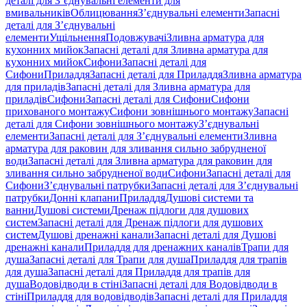
деталі для З’єднувальні елементи для
вмивальників
Облицювання
З’єднувальні елементи
Запасні
деталі для З’єднувальні
елементи
Ущільнення
Подовжувачі
Зливна арматура для
кухонних мийок
Запасні деталі для Зливна арматура для
кухонних мийок
Сифони
Запасні деталі для
Сифони
Приладдя
Запасні деталі для Приладдя
Зливна арматура
для приладів
Запасні деталі для Зливна арматура для
приладів
Сифони
Запасні деталі для Сифони
Сифони
прихованого монтажу
Сифони зовнішнього монтажу
Запасні
деталі для Сифони зовнішнього монтажу
З’єднувальні
елементи
Запасні деталі для З’єднувальні елементи
Зливна
арматура для раковин для зливання сильно забрудненої
води
Запасні деталі для Зливна арматура для раковин для
зливання сильно забрудненої води
Сифони
Запасні деталі для
Сифони
З’єднувальні патрубки
Запасні деталі для З’єднувальні
патрубки
Донні клапани
Приладдя
Душові системи та
ванни
Душові системи
Дренаж підлоги для душових
систем
Запасні деталі для Дренаж підлоги для душових
систем
Душові дренажні канали
Запасні деталі для Душові
дренажні канали
Приладдя для дренажних каналів
Трапи для
душа
Запасні деталі для Трапи для душа
Приладдя для трапів
для душа
Запасні деталі для Приладдя для трапів для
душа
Водовідводи в стіні
Запасні деталі для Водовідводи в
стіні
Приладдя для водовідводів
Запасні деталі для Приладдя