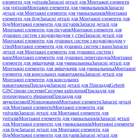
елементи для унітазів
Запасні деталі для Монтажні елементи
для унітазів
Монтажні елементи для умивальників
Запасні
деталі для Монтажні елементи для умивальників
Монтажні
елементи для біде
Запасні деталі для Монтажні елементи для
біде
Монтажні елементи для пісуарів
Запасні деталі для
Монтажні елементи для пісуарів
Монтажні елементи для
душових систем з водовідводом у стіні
Запасні деталі для
Монтажні елементи для душових систем з водовідводом у
стіні
Монтажні елементи для душових систем і ванн
Запасні
деталі для Монтажні елементи для душових систем і
ванн
Монтажні елементи для душових перегородок
Монтажні
елементи для змішувачів для умивальника
Запасні деталі для
Монтажні елементи для змішувачів для умивальника
Монтажні
елементи для консольних навантажень
Запасні деталі для
Монтажні елементи для консольних
навантажень
Приладдя
Запасні деталі для Приладдя
Geberit
GIS
Стінові системи
Системи кріплення
Приладдя для
попереднього збирання
Приладдя для
звукоізоляції
Облицювання
Монтажні елементи
Запасні деталі
для Монтажні елементи
Монтажні елементи для
унітазів
Запасні деталі для Монтажні елементи для
унітазів
Монтажні елементи для умивальників
Запасні деталі
для Монтажні елементи для умивальників
Монтажні елементи
для біде
Запасні деталі для Монтажні елементи для
біде
Монтажні елементи для пісуарів
Запасні деталі для