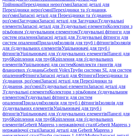
Трійники
Перехідники нероз'ємні
Запасні деталі для
Перехідники нероз'ємні
Перехідники та з'єднання,
роз'ємні
Запасні деталі для Перехідники та з'єднання,
роз'ємні
Заглушки
Запасні деталі для Заглушки
З'єднувальні
елементи
Запасні деталі для З'єднувальні елементи
Колектори з
різьбовим з'єднувальним елементом
З'єднувальні фітинги для
систем опалення
Запасні деталі для З'єднувальні фітинги для
систем опалення
Приладдя
Ізоляція для труб і фітингів
Ізоляція
для з'єднувальних елементів
Ущільнювачі для труб і
фітингів
Ущільнювачі для з'єднувальних елементів
Панелі для
труб
Кріплення для труб
Кріплення для з'єднувальних
елементів
Ущільнювачі для систем
Комплекти гвинтів для
фланцевих з'єднань
Geberit Volex
Труби системи SL для систем
опалення
Фітинги
Запасні деталі для Фітинги
Перехідники та
з'єднання, роз'ємні
Запасні деталі для Перехідники та
з'єднання, роз'ємні
З'єднувальні елементи
Запасні деталі для
З'єднувальні елементи
Колектори з різьбовим з'єднувальним
елементом
З'єднувальні фітинги для систем
опалення
Приладдя
Ізоляція для труб і фітингів
Ізоляція для
з'єднувальних елементів
Ущільнювачі для труб і
фітингів
Ущільнювачі для з'єднувальних елементів
Панелі для
труб
Кріплення для труб
Кріплення для з'єднувальних
елементів
Geberit Mapress з нержавіючої сталі
Geberit Mapress з
нержавіючої сталі
Запасні деталі для Geberit Mapress з
нержавіючої сталі
Труби системи 1.4401
Муфти
Запасні деталі