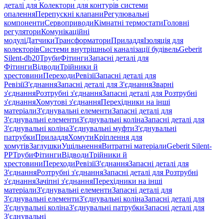
деталі для Колектори для контурів системи
опалення
Перепускні клапани
Регулювальні
компоненти
Сервоприводи
Кімнатні термостати
Головні
регулятори
Комунікаційні
модулі
Датчики
Трансформатори
Приладдя
Ізоляція для
колекторів
Системи внутрішньої каналізації будівель
Geberit
Silent-db20
Труби
Фітинги
Запасні деталі для
Фітинги
Відводи
Трійники й
хрестовини
Переходи
Ревізії
Запасні деталі для
Ревізії
З'єднання
Запасні деталі для З'єднання
Зварні
з'єднання
Розтрубні з'єднання
Запасні деталі для Розтрубні
з'єднання
Хомутові з'єднання
Перехідники на інші
матеріали
З'єднувальні елементи
Запасні деталі для
З'єднувальні елементи
З'єднувальні коліна
Запасні деталі для
З'єднувальні коліна
З'єднувальні муфти
З'єднувальні
патрубки
Приладдя
Хомути
Кріплення для
хомутів
Заглушки
Ущільнення
Витратні матеріали
Geberit Silent-
PP
Труби
Фітинги
Відводи
Трійники й
хрестовини
Переходи
Ревізії
З'єднання
Запасні деталі для
З'єднання
Розтрубні з'єднання
Запасні деталі для Розтрубні
з'єднання
Зачіпні з'єднання
Перехідники на інші
матеріали
З'єднувальні елементи
Запасні деталі для
З'єднувальні елементи
З'єднувальні коліна
Запасні деталі для
З'єднувальні коліна
З'єднувальні патрубки
Запасні деталі для
З'єднувальні