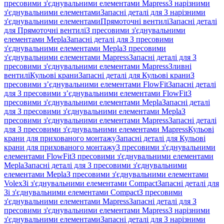
пресовими з'єднувальними елементами Mapress
З нарізними
з'єднувальними елементами
Запасні деталі для З нарізними
з'єднувальними елементами
Прямоточні вентилі
Запасні деталі
для Прямоточні вентилі
З пресовими з'єднувальними
елементами Mepla
Запасні деталі для З пресовими
з'єднувальними елементами Mepla
З пресовими
з'єднувальними елементами Mapress
Запасні деталі для З
пресовими з'єднувальними елементами Mapress
Зливні
вентилі
Кульові крани
Запасні деталі для Кульові крани
З
пресовими з’єднувальними елементами FlowFit
Запасні деталі
для З пресовими з’єднувальними елементами FlowFit
З
пресовими з'єднувальними елементами Mepla
Запасні деталі
для З пресовими з'єднувальними елементами Mepla
З
пресовими з'єднувальними елементами Mapress
Запасні деталі
для З пресовими з'єднувальними елементами Mapress
Кульові
крани для прихованого монтажу
Запасні деталі для Кульові
крани для прихованого монтажу
З пресовими з'єднувальними
елементами FlowFit
З пресовими з'єднувальними елементами
Mepla
Запасні деталі для З пресовими з'єднувальними
елементами Mepla
З пресовими з'єднувальними елементами
Volex
Зі з'єднувальними елементами Compact
Запасні деталі для
Зі з'єднувальними елементами Compact
З пресовими
з'єднувальними елементами Mapress
Запасні деталі для З
пресовими з'єднувальними елементами Mapress
З нарізними
з'єднувальними елементами
Запасні деталі для З нарізними