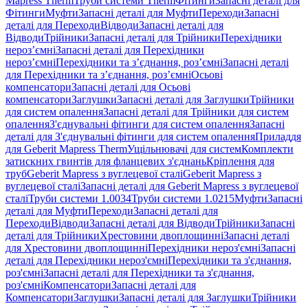
Mapress Therm
Труби системи Therm
Фітинги
Запасні деталі для
Фітинги
Муфти
Запасні деталі для Муфти
Переходи
Запасні
деталі для Переходи
Відводи
Запасні деталі для
Відводи
Трійники
Запасні деталі для Трійники
Перехідники
нероз’ємні
Запасні деталі для Перехідники
нероз’ємні
Перехідники та з’єднання, роз’ємні
Запасні деталі
для Перехідники та з’єднання, роз’ємні
Осьові
компенсатори
Запасні деталі для Осьові
компенсатори
Заглушки
Запасні деталі для Заглушки
Трійники
для систем опалення
Запасні деталі для Трійники для систем
опалення
З'єднувальні фітинги для систем опалення
Запасні
деталі для З'єднувальні фітинги для систем опалення
Приладдя
для Geberit Mapress Therm
Ущільнювачі для систем
Комплекти
затискних гвинтів для фланцевих з'єднань
Кріплення для
труб
Geberit Mapress з вуглецевої сталі
Geberit Mapress з
вуглецевої сталі
Запасні деталі для Geberit Mapress з вуглецевої
сталі
Труби системи 1.0034
Труби системи 1.0215
Муфти
Запасні
деталі для Муфти
Переходи
Запасні деталі для
Переходи
Відводи
Запасні деталі для Відводи
Трійники
Запасні
деталі для Трійники
Хрестовини двоплощинні
Запасні деталі
для Хрестовини двоплощинні
Перехідники нероз'ємні
Запасні
деталі для Перехідники нероз'ємні
Перехідники та з'єднання,
роз'ємні
Запасні деталі для Перехідники та з'єднання,
роз'ємні
Компенсатори
Запасні деталі для
Компенсатори
Заглушки
Запасні деталі для Заглушки
Трійники