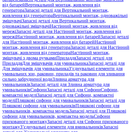
від батарей
Вертикальний монтаж, живлення від
генератора
Запасні деталі для Вертикальний монтаж,
живлення від генератора
Вертикальний монтаж, одноважільні
змішувачі
Запасні деталі для Вертикальний монтаж,
одноважільні змішувачі
Настінний монтаж, живлення від
мережі
Запасні деталі для Настінний монтаж, живлення від
мережі
Настінний монтаж, живлення від батарей
Запасні деталі
для Настінний монтаж, живлення від батарей
Настінний
монтаж, живлення від генератора
Запасні деталі для Настінний
монтаж, живлення від генератора
Настінний монтаж,
змішувачі з двома ручками
Приладдя
Запасні деталі для
Приладдя
Для змішувачів для умивальника
Запасні деталі для
Для змішувачів для умивальника
З’єднувальні елементи для
умивальних зон, раковин, приладів та раковин для зливання
сильно забрудненої води
Зливна арматура для
умивальників
Запасні деталі для Зливна арматура для
умивальників
Сифони
Запасні деталі для Сифони
Сифони,
компактні моделі
Запасні деталі для Сифони, компактні
моделі
Пляшкові сифони для умивальників
Запасні деталі для
Пляшкові сифони для умивальників
Пляшкові сифони для
умивальників, компактна модель
Запасні деталі для Пляшкові
сифони для умивальників, компактна модель
Сифони
прихованого монтажу
Запасні деталі для Сифони прихованого
монтажу
З’єднувальні елементи для вмивальників
Запасні