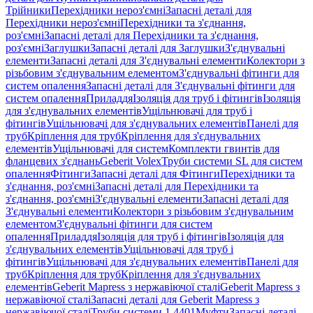
Трійники
Перехідники нероз'ємні
Запасні деталі для
Перехідники нероз'ємні
Перехідники та з'єднання,
роз'ємні
Запасні деталі для Перехідники та з'єднання,
роз'ємні
Заглушки
Запасні деталі для Заглушки
З'єднувальні
елементи
Запасні деталі для З'єднувальні елементи
Колектори з
різьбовим з'єднувальним елементом
З'єднувальні фітинги для
систем опалення
Запасні деталі для З'єднувальні фітинги для
систем опалення
Приладдя
Ізоляція для труб і фітингів
Ізоляція
для з'єднувальних елементів
Ущільнювачі для труб і
фітингів
Ущільнювачі для з'єднувальних елементів
Панелі для
труб
Кріплення для труб
Кріплення для з'єднувальних
елементів
Ущільнювачі для систем
Комплекти гвинтів для
фланцевих з'єднань
Geberit Volex
Труби системи SL для систем
опалення
Фітинги
Запасні деталі для Фітинги
Перехідники та
з'єднання, роз'ємні
Запасні деталі для Перехідники та
з'єднання, роз'ємні
З'єднувальні елементи
Запасні деталі для
З'єднувальні елементи
Колектори з різьбовим з'єднувальним
елементом
З'єднувальні фітинги для систем
опалення
Приладдя
Ізоляція для труб і фітингів
Ізоляція для
з'єднувальних елементів
Ущільнювачі для труб і
фітингів
Ущільнювачі для з'єднувальних елементів
Панелі для
труб
Кріплення для труб
Кріплення для з'єднувальних
елементів
Geberit Mapress з нержавіючої сталі
Geberit Mapress з
нержавіючої сталі
Запасні деталі для Geberit Mapress з
нержавіючої сталі
Труби системи 1.4401
Муфти
Запасні деталі