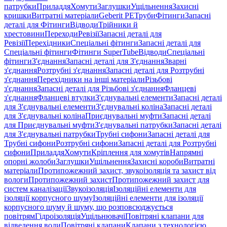
патрубки
Приладдя
Хомути
Заглушки
Ущільнення
Захисні
кришки
Витратні матеріали
Geberit PE
Труби
Фітинги
Запасні
деталі для Фітинги
Відводи
Трійники й
хрестовини
Переходи
Ревізії
Запасні деталі для
Ревізії
Перехідники
Спеціальні фітинги
Запасні деталі для
Спеціальні фітинги
Фітинги SuperTube
Відводи
Спеціальні
фітинги
З'єднання
Запасні деталі для З'єднання
Зварні
з'єднання
Розтрубні з'єднання
Запасні деталі для Розтрубні
з'єднання
Перехідники на інші матеріали
Різьбові
з'єднання
Запасні деталі для Різьбові з'єднання
Фланцеві
з'єднання
Фланцеві втулки
З'єднувальні елементи
Запасні деталі
для З'єднувальні елементи
З'єднувальні коліна
Запасні деталі
для З'єднувальні коліна
Приєднувальні муфти
Запасні деталі
для Приєднувальні муфти
З'єднувальні патрубки
Запасні деталі
для З'єднувальні патрубки
Трубні сифони
Запасні деталі для
Трубні сифони
Розтрубні сифони
Запасні деталі для Розтрубні
сифони
Приладдя
Хомути
Кріплення для хомутів
Напрямні
опорні жолоби
Заглушки
Ущільнення
Захисні короби
Витратні
матеріали
Протипожежний захист, звукоізоляція та захист від
вологи
Протипожежний захист
Протипожежний захист для
систем каналізації
Звукоізоляція
Ізоляційні елементи для
ізоляції корпусного шуму
Ізоляційні елементи для ізоляції
корпусного шуму й шуму, що розповсюджується
повітрям
Гідроізоляція
Ущільнювачі
Повітряні клапани для
відведення води
Повітряні клапани
Клапани з технологією