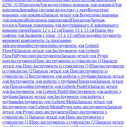
d250–315
Приладдя
Для водостічних воронок для покрівлі
Для
кріплень
Звичайна система водостоку з даху
Водостічні
воронки для покрівлі
Запасні деталі для Водостічні воронки
для покрівлі
Кріплення пароізоляції
Приладдя
Дренаж
підлоги
Дренаж поверхонь для внутрішнього й зовнішнього
використання
Трапи 12 x 12 см
Трапи 13 x 13 см
Трапи без
сифона для балконів і терас, 13 x 13 см
Приладдя
Інструменти,
мережеві компоненти та програмне
забезпечення
Інструменти
Інструменти для Geberit
FlowFit
Запасні деталі для Інструменти для Geberit
FlowFit
Ручні пресінструменти
Запасні деталі для Ручні
пресінструменти
Прес-інструменти із сумісністю [1]
Запасні
деталі для Прес-інструменти із сумісністю [1]
Пресінструменти
із сумісністю [2]
Запасні деталі для Пресінструменти із
сумісністю [2]
Інструменти для роботи з трубами
Запасні деталі
для Інструменти для роботи з трубами
Приладдя
Запасні деталі
для Приладдя
Інструменти для Geberit PushFit
Запасні деталі
для Інструменти для Geberit PushFit
Інструменти для роботи з
трубами
Запасні деталі для Інструменти для роботи з
трубами
Інструменти для Geberit Mepla
Запасні деталі для
Інструменти для Geberit Mepla
Ручні прес-інструменти
Запасні
деталі для Ручні прес-інструменти
Прес-інструменти з
сумісністю [1]
Запасні деталі для Прес-інструменти з
сумісністю [1]
Прес-інструменти з сумісністю [2]
Запасні деталі