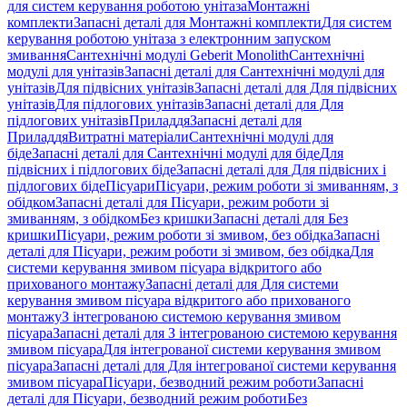
для систем керування роботою унітаза
Монтажні
комплекти
Запасні деталі для Монтажні комплекти
Для систем
керування роботою унітаза з електронним запуском
змивання
Сантехнічні модулі Geberit Monolith
Сантехнічні
модулі для унітазів
Запасні деталі для Сантехнічні модулі для
унітазів
Для підвісних унітазів
Запасні деталі для Для підвісних
унітазів
Для підлогових унітазів
Запасні деталі для Для
підлогових унітазів
Приладдя
Запасні деталі для
Приладдя
Витратні матеріали
Сантехнічні модулі для
біде
Запасні деталі для Сантехнічні модулі для біде
Для
підвісних і підлогових біде
Запасні деталі для Для підвісних і
підлогових біде
Пісуари
Пісуари, режим роботи зі змиванням, з
обідком
Запасні деталі для Пісуари, режим роботи зі
змиванням, з обідком
Без кришки
Запасні деталі для Без
кришки
Пісуари, режим роботи зі змивом, без обідка
Запасні
деталі для Пісуари, режим роботи зі змивом, без обідка
Для
системи керування змивом пісуара відкритого або
прихованого монтажу
Запасні деталі для Для системи
керування змивом пісуара відкритого або прихованого
монтажу
З інтегрованою системою керування змивом
пісуара
Запасні деталі для З інтегрованою системою керування
змивом пісуара
Для інтегрованої системи керування змивом
пісуара
Запасні деталі для Для інтегрованої системи керування
змивом пісуара
Пісуари, безводний режим роботи
Запасні
деталі для Пісуари, безводний режим роботи
Без