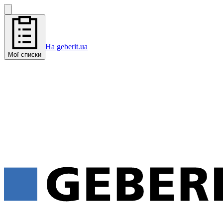
На geberit.ua
Мої списки