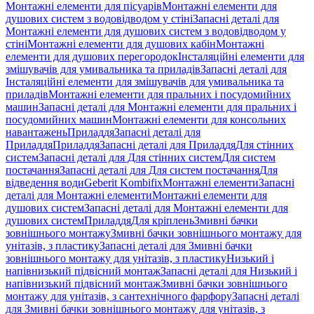
Монтажні елементи для пісуарів
Монтажні елементи для
душових систем з водовідводом у стіні
Запасні деталі для
Монтажні елементи для душових систем з водовідводом у
стіні
Монтажні елементи для душових кабін
Монтажні
елементи для душових перегородок
Інсталяційні елементи для
змішувачів для умивальника та приладів
Запасні деталі для
Інсталяційні елементи для змішувачів для умивальника та
приладів
Монтажні елементи для пральних і посудомийних
машин
Запасні деталі для Монтажні елементи для пральних і
посудомийних машин
Монтажні елементи для консольних
навантажень
Приладдя
Запасні деталі для
Приладдя
Приладдя
Запасні деталі для Приладдя
Для стінних
систем
Запасні деталі для Для стінних систем
Для систем
постачання
Запасні деталі для Для систем постачання
Для
відведення води
Geberit Kombifix
Монтажні елементи
Запасні
деталі для Монтажні елементи
Монтажні елементи для
душових систем
Запасні деталі для Монтажні елементи для
душових систем
Приладдя
Для кріплень
Змивні бачки
зовнішнього монтажу
Змивні бачки зовнішнього монтажу для
унітазів, з пластику
Запасні деталі для Змивні бачки
зовнішнього монтажу для унітазів, з пластику
Низький і
напівнизький підвісний монтаж
Запасні деталі для Низький і
напівнизький підвісний монтаж
Змивні бачки зовнішнього
монтажу для унітазів, з сантехнічного фарфору
Запасні деталі
для Змивні бачки зовнішнього монтажу для унітазів, з