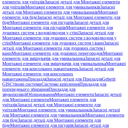
елементи для унітазів
Запасні деталі для Монтажні елементи
для унітазів
Монтажні елементи для умивальників
Запасні
деталі для Монтажні елементи для умивальників
Монтажні
елементи для біде
Запасні деталі для Монтажні елементи для
біде
Монтажні елементи для пісуарів
Запасні деталі для
Монтажні елементи для пісуарів
Монтажні елементи для
душових систем з водовідводом у стіні
Запасні деталі для
Монтажні елементи для душових систем з водовідводом у
стіні
Монтажні елементи для душових систем і ванн
Запасні
деталі для Монтажні елементи для душових систем і
ванн
Монтажні елементи для душових перегородок
Монтажні
елементи для змішувачів для умивальника
Запасні деталі для
Монтажні елементи для змішувачів для умивальника
Монтажні
елементи для консольних навантажень
Запасні деталі для
Монтажні елементи для консольних
навантажень
Приладдя
Запасні деталі для Приладдя
Geberit
GIS
Стінові системи
Системи кріплення
Приладдя для
попереднього збирання
Приладдя для
звукоізоляції
Облицювання
Монтажні елементи
Запасні деталі
для Монтажні елементи
Монтажні елементи для
унітазів
Запасні деталі для Монтажні елементи для
унітазів
Монтажні елементи для умивальників
Запасні деталі
для Монтажні елементи для умивальників
Монтажні елементи
для біде
Запасні деталі для Монтажні елементи для
біде
Монтажні елементи для пісуарів
Запасні деталі для