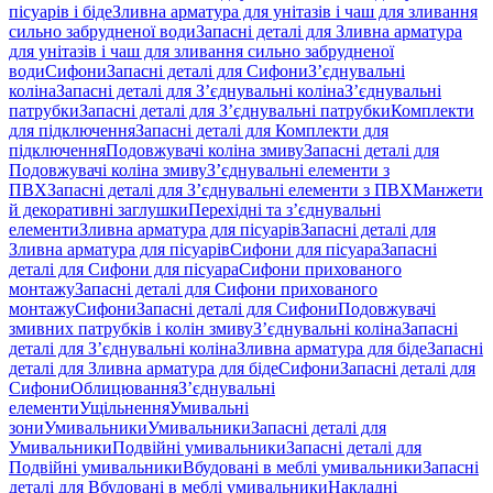
пісуарів і біде
Зливна арматура для унітазів і чаш для зливання
сильно забрудненої води
Запасні деталі для Зливна арматура
для унітазів і чаш для зливання сильно забрудненої
води
Сифони
Запасні деталі для Сифони
З’єднувальні
коліна
Запасні деталі для З’єднувальні коліна
З’єднувальні
патрубки
Запасні деталі для З’єднувальні патрубки
Комплекти
для підключення
Запасні деталі для Комплекти для
підключення
Подовжувачі коліна змиву
Запасні деталі для
Подовжувачі коліна змиву
З’єднувальні елементи з
ПВХ
Запасні деталі для З’єднувальні елементи з ПВХ
Манжети
й декоративні заглушки
Перехідні та з’єднувальні
елементи
Зливна арматура для пісуарів
Запасні деталі для
Зливна арматура для пісуарів
Сифони для пісуара
Запасні
деталі для Сифони для пісуара
Сифони прихованого
монтажу
Запасні деталі для Сифони прихованого
монтажу
Сифони
Запасні деталі для Сифони
Подовжувачі
змивних патрубків і колін змиву
З’єднувальні коліна
Запасні
деталі для З’єднувальні коліна
Зливна арматура для біде
Запасні
деталі для Зливна арматура для біде
Сифони
Запасні деталі для
Сифони
Облицювання
З’єднувальні
елементи
Ущільнення
Умивальні
зони
Умивальники
Умивальники
Запасні деталі для
Умивальники
Подвійні умивальники
Запасні деталі для
Подвійні умивальники
Вбудовані в меблі умивальники
Запасні
деталі для Вбудовані в меблі умивальники
Накладні