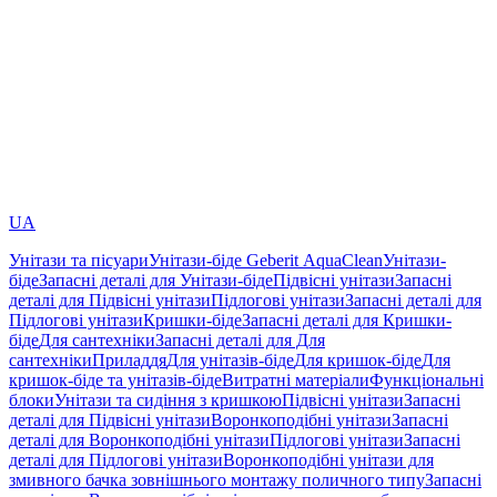
UA
Унітази та пісуари
Унітази-біде Geberit AquaClean
Унітази-
біде
Запасні деталі для Унітази-біде
Підвісні унітази
Запасні
деталі для Підвісні унітази
Підлогові унітази
Запасні деталі для
Підлогові унітази
Кришки-біде
Запасні деталі для Кришки-
біде
Для сантехніки
Запасні деталі для Для
сантехніки
Приладдя
Для унітазів-біде
Для кришок-біде
Для
кришок-біде та унітазів-біде
Витратні матеріали
Функціональні
блоки
Унітази та сидіння з кришкою
Підвісні унітази
Запасні
деталі для Підвісні унітази
Воронкоподібні унітази
Запасні
деталі для Воронкоподібні унітази
Підлогові унітази
Запасні
деталі для Підлогові унітази
Воронкоподібні унітази для
змивного бачка зовнішнього монтажу поличного типу
Запасні