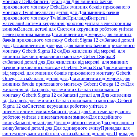
монтажу Delta
Запасні деталі для Для змивних бачків
прихованого монтажу Delta
Для змивних бачків прихованого
монтажу Twinline
Запасні деталі для Для змивних бачків
прихованого монтажу Twinline
Приладдя
Витратні
матеріали
Системи керування роботою унітаза з електронним
змивом
Запасні деталі для Системи керування роботою унітаза
з електронним змивом
Для живлення від мережі, для змивних
бачків прихованого монтажу Geberit Sigma 12 см
Запасні деталі
для Для живлення від мережі, для змивних бачків прихованого
монтажу Geberit Sigma 12 см
Для живлення від мережі, для
змивних бачків прихованого монтажу Geberit Sigma 8
см
Запасні деталі для Для живлення від мережі, для змивних
бачків прихованого монтажу Geberit Sigma 8 см
Для живлення
від мережі, для змивних бачків прихованого монтажу Geberit
Omega 12 см
Запасні деталі для Для живлення від мережі, для
змивних бачків прихованого монтажу Geberit Omega 12 см
Для
живлення від батарей, для змивних бачків прихованого
монтажу Geberit Sigma 12 см
Запасні деталі для Для живлення
від батарей, для змивних бачків прихованого монтажу Geberit
Sigma 12 см
Системи керування роботою унітаза з
пневматичним змивом
Запасні деталі для Системи керування
роботою унітаза з пневматичним змивом
Для подвійного
змиву
Запасні деталі для Для подвійного змиву
Для одинарного
змиву
Запасні деталі для Для одинарного змиву
Приладдя для
систем керування роботою унітаза
Запасні деталі для Приладдя