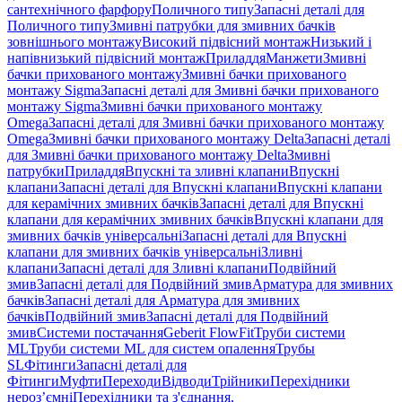
сантехнічного фарфору
Поличного типу
Запасні деталі для
Поличного типу
Змивні патрубки для змивних бачків
зовнішнього монтажу
Високий підвісний монтаж
Низький і
напівнизький підвісний монтаж
Приладдя
Манжети
Змивні
бачки прихованого монтажу
Змивні бачки прихованого
монтажу Sigma
Запасні деталі для Змивні бачки прихованого
монтажу Sigma
Змивні бачки прихованого монтажу
Omega
Запасні деталі для Змивні бачки прихованого монтажу
Omega
Змивні бачки прихованого монтажу Delta
Запасні деталі
для Змивні бачки прихованого монтажу Delta
Змивні
патрубки
Приладдя
Впускні та зливні клапани
Впускні
клапани
Запасні деталі для Впускні клапани
Впускні клапани
для керамічних змивних бачків
Запасні деталі для Впускні
клапани для керамічних змивних бачків
Впускні клапани для
змивних бачків універсальні
Запасні деталі для Впускні
клапани для змивних бачків універсальні
Зливні
клапани
Запасні деталі для Зливні клапани
Подвійний
змив
Запасні деталі для Подвійний змив
Арматура для змивних
бачкiв
Запасні деталі для Арматура для змивних
бачкiв
Подвійний змив
Запасні деталі для Подвійний
змив
Системи постачання
Geberit FlowFit
Труби системи
ML
Труби системи ML для систем опалення
Трубы
SL
Фітинги
Запасні деталі для
Фітинги
Муфти
Переходи
Відводи
Трійники
Перехідники
нероз’ємні
Перехідники та з'єднання,