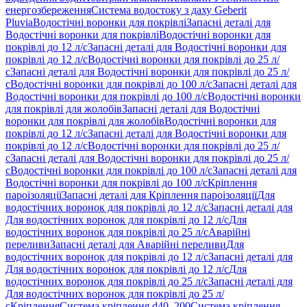
енергозбереження
Система водостоку з даху Geberit
Pluvia
Водостічні воронки для покрівлі
Запасні деталі для
Водостічні воронки для покрівлі
Водостічні воронки для
покрівлі до 12 л/с
Запасні деталі для Водостічні воронки для
покрівлі до 12 л/с
Водостічні воронки для покрівлі до 25 л/
с
Запасні деталі для Водостічні воронки для покрівлі до 25 л/
с
Водостічні воронки для покрівлі до 100 л/с
Запасні деталі для
Водостічні воронки для покрівлі до 100 л/с
Водостічні воронки
для покрівлі для жолобів
Запасні деталі для Водостічні
воронки для покрівлі для жолобів
Водостічні воронки для
покрівлі до 12 л/с
Запасні деталі для Водостічні воронки для
покрівлі до 12 л/с
Водостічні воронки для покрівлі до 25 л/
с
Запасні деталі для Водостічні воронки для покрівлі до 25 л/
с
Водостічні воронки для покрівлі до 100 л/с
Запасні деталі для
Водостічні воронки для покрівлі до 100 л/с
Кріплення
пароізоляції
Запасні деталі для Кріплення пароізоляції
Для
водостічних воронок для покрівлі до 12 л/с
Запасні деталі для
Для водостічних воронок для покрівлі до 12 л/с
Для
водостічних воронок для покрівлі до 25 л/с
Аварійні
переливи
Запасні деталі для Аварійні переливи
Для
водостічних воронок для покрівлі до 12 л/с
Запасні деталі для
Для водостічних воронок для покрівлі до 12 л/с
Для
водостічних воронок для покрівлі до 25 л/с
Запасні деталі для
Для водостічних воронок для покрівлі до 25 л/
с
Кріплення
Система кріплення d40–200
Система кріплення