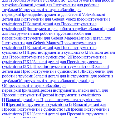
для Прес-інструменти з сумісністю [2]
Інструменти для роботи
з трубами
Запасні деталі для Інструменти для роботи з
трубами
Обпресувальні заглушки
Засоби для
перевірки
Приладдя
Інструменти для Geberit Volex
Запасні
деталі для Інструменти для Geberit Volex
Прес-інструменти з
сумісністю [2]
Запасні деталі для Прес-інструменти з
сумісністю [2]
Інструменти для роботи з трубами
Запасні деталі
для Інструменти для роботи з трубами
Засоби для
перевірки
Інструменти для Geberit Mapress
Запасні деталі для
Інструменти для Geberit Mapress
Прес-інструменти з
сумісністю [1]
Запасні деталі для Прес-інструменти з
сумісністю [1]
Прес-інструменти з сумісністю [2]
Запасні деталі
для Прес-інструменти з сумісністю [2]
Прес-інструменти з
сумісністю [2XL]
Запасні деталі для Прес-інструменти з
сумісністю [2XL]
Прес-інструменти з сумісністю [3]
Запасні
деталі для Прес-інструменти з сумісністю [3]
Інструменти для
роботи з трубами
Запасні деталі для Інструменти для роботи з
трубами
Обпресувальні заглушки
Запасні деталі для
Обпресувальні заглушки
Засоби для
перевірки
Приладдя
Пресові інструменти
Запасні деталі для
Пресові інструменти
Пресові інструменти з сумісністю
[1]
Запасні деталі для Пресові інструменти з сумісністю
[1]
Пресові інструменти з сумісністю [2]
Запасні деталі для
Пресові інструменти з сумісністю [2]
Пресові інструменти з
сумісністю [2XL]
Запасні деталі для Пресові інструменти з