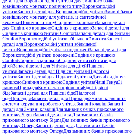
деталі для Воронкоподібні унітази для змивного бачка
зовнішнього монтажу поличного типу
Воронкоподібні
унітази
Запасні деталі для Воронкоподібні унітази
Змивні бачки
зовнішнього монтажу для унітазів, із сантехнічної
кераміки
Поличного типу
Сидіння з кришкою
Запасні деталі
для Сидіння з кришкою
Сидіння з кришкою
Запасні деталі для
Сидіння з кришкою
Унітази Comfort
Запасні деталі для Унітази
Comfort
Воронкоподібні унітази збільшеної висоти
Запасні
деталі для Воронкоподібні унітази збільшеної
висоти
Воронкоподібні унітази подовжені
Запасні деталі для
Воронкоподібні унітази подовжені
Сидіння з кришкою
Comfort
Сидіння з кришкою
Сидіння унітаза
Унітази для
дітей
Запасні деталі для Унітази для дітей
Підвісні
унітази
Запасні деталі для Підвісні унітази
Підлогові
унітази
Запасні деталі для Підлогові унітази
Дитячі сидіння з
кришкою
Сидіння з кришкою
Сидіння унітаза
Чаші Генуя
Зі
змивом
Приладдя
Комплекти кріплення
Біде
Підвісні
біде
Запасні деталі для Підвісні біде
Підлогові
біде
Приладдя
Запасні деталі для Приладдя
Змивні клавіші та
системи керування роботою унітаза
Змивні клавіші
Запасні
деталі для Змивні клавіші
Для змивних бачків прихованого
монтажу Sigma
Запасні деталі для Для змивних бачків
прихованого монтажу Sigma
Для змивних бачків прихованого
монтажу Omega
Запасні деталі для Для змивних бачків
прихованого монтажу Omega
Для змивних бачків прихованого