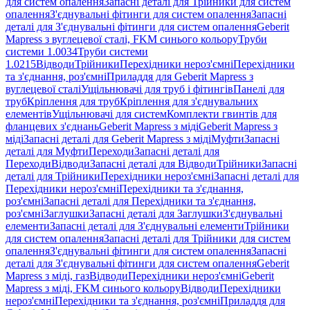
для систем опалення
Запасні деталі для Трійники для систем
опалення
З'єднувальні фітинги для систем опалення
Запасні
деталі для З'єднувальні фітинги для систем опалення
Geberit
Mapress з вуглецевої сталі, FKM синього кольору
Труби
системи 1.0034
Труби системи
1.0215
Відводи
Трійники
Перехідники нероз'ємні
Перехідники
та з'єднання, роз'ємні
Приладдя для Geberit Mapress з
вуглецевої сталі
Ущільнювачі для труб і фітингів
Панелі для
труб
Кріплення для труб
Кріплення для з'єднувальних
елементів
Ущільнювачі для систем
Комплекти гвинтів для
фланцевих з'єднань
Geberit Mapress з міді
Geberit Mapress з
міді
Запасні деталі для Geberit Mapress з міді
Муфти
Запасні
деталі для Муфти
Переходи
Запасні деталі для
Переходи
Відводи
Запасні деталі для Відводи
Трійники
Запасні
деталі для Трійники
Перехідники нероз'ємні
Запасні деталі для
Перехідники нероз'ємні
Перехідники та з'єднання,
роз'ємні
Запасні деталі для Перехідники та з'єднання,
роз'ємні
Заглушки
Запасні деталі для Заглушки
З'єднувальні
елементи
Запасні деталі для З'єднувальні елементи
Трійники
для систем опалення
Запасні деталі для Трійники для систем
опалення
З'єднувальні фітинги для систем опалення
Запасні
деталі для З'єднувальні фітинги для систем опалення
Geberit
Mapress з міді, газ
Відводи
Перехідники нероз'ємні
Geberit
Mapress з міді, FKM синього кольору
Відводи
Перехідники
нероз'ємні
Перехідники та з'єднання, роз'ємні
Приладдя для