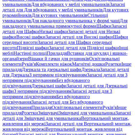
умивальників
Для вбудованих у меблі умивальників
Запасні
деталі для Для вбудованих у меблі умивальників
Для кутових
рукомийників
Для кутових умивальників
Стільниці
умивальників
Для накладного умивальника у формі чаші
Для
накладного умивальника прямокутної форми
Шафки
Запасні
деталі для Шафки
Низькі шафки
Запасні деталі для Низькі
шафки
Високі шафки
Запасні деталі для Високі шафки
Шафки
середньої висоти
Запасні деталі для Шафки середньої
висоти
Підвісні шафки
Запасні деталі для Підвісні шафки
Інші
меблі
Настінні полиці
Приладдя
Вставки для шухляд і ящики-
органайзери
Вішаки й гачки для рушників
Освітлювальні
елементи
Руків'я
Комплекти ніжок
Магнітні дошки
Розетки
Інше
приладдя
Дзеркала та дзеркальні шафи
Дзеркала
Запасні деталі
для Дзеркала
З непрямим підсвічуванням
Запасні деталі для З
непрямим підсвічуванням
Без вбудованого
підсвічування
Дзеркальні шафи
Запасні деталі для Дзеркальні
шафи
З непрямим підсвічуванням
Запасні деталі для З
непрямим підсвічуванням
Без вбудованого
підсвічування
Запасні деталі для Без вбудованого
підсвічування
Приладдя
Освітлювальні елементи
Руків'я
Інше
приладдя
Розетки
Змішувачі
Змішувачі для умивальника
Запасні
деталі для Змішувачі для умивальника
Вертикальний монтаж,
живлення від мережі
Запасні деталі для Вертикальний монтаж,
живлення від мережі
Вертикальний монтаж, живлення від
батарей
Запасні деталі для Вертикальний монтаж, живлення