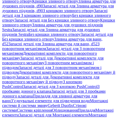
зливного отвору
Кришки зливного отвору
Зливна арматура для
душових піддонів, d90
Запасні деталі для Зливна арматура для
душових піддонів, d90
З кришкою зливного отвору
Запасні
деталі для З кришкою зливного отвору
Без кришки зливного
отвору
Запасні деталі для Без кришки зливного отвору
Кришки
зливного отвору
Зливна арматура для душових піддонів
Sestra
Запасні деталі для Зливна арматура для душових
піддонів Sestra
Без кришки зливного отвору
Запасні деталі для
Без кришки зливного отвору
Зливна арматура для ванн,
d52
Запасні деталі для Зливна арматура для ванн, d52
З
поворотним механізмом
Запасні деталі для З поворотним
механізмом
Декоративні комплекти для поворотного
механізму
Запасні деталі для Декоративні комплекти для
поворотного механізму
З поворотним механізмом і
підводом
Запасні деталі для З поворотним механізмом і
підводом
Декоративні комплекти для поворотного механізму й
підводу
Запасні деталі для Декоративні комплекти для
поворотного механізму й підводу
З кнопкою
PushControl
Запасні деталі для З кнопкою PushControl
З
пробками донного клапана
Запасні деталі для З пробками
донного клапана
Приладдя для зливної арматури для
ванн
З’єднувальні елементи для підведення води
Монтажні
системи й системи змиву
Geberit Duofix
Стінові
системи
Системи кріплення
Облицювання
Приладдя
Монтажні
елементи
Запасні деталі для Монтажні елементи
Монтажні