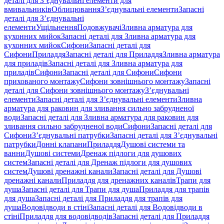
деталі для З’єднувальні елементи для
вмивальників
Облицювання
З’єднувальні елементи
Запасні
деталі для З’єднувальні
елементи
Ущільнення
Подовжувачі
Зливна арматура для
кухонних мийок
Запасні деталі для Зливна арматура для
кухонних мийок
Сифони
Запасні деталі для
Сифони
Приладдя
Запасні деталі для Приладдя
Зливна арматура
для приладів
Запасні деталі для Зливна арматура для
приладів
Сифони
Запасні деталі для Сифони
Сифони
прихованого монтажу
Сифони зовнішнього монтажу
Запасні
деталі для Сифони зовнішнього монтажу
З’єднувальні
елементи
Запасні деталі для З’єднувальні елементи
Зливна
арматура для раковин для зливання сильно забрудненої
води
Запасні деталі для Зливна арматура для раковин для
зливання сильно забрудненої води
Сифони
Запасні деталі для
Сифони
З’єднувальні патрубки
Запасні деталі для З’єднувальні
патрубки
Донні клапани
Приладдя
Душові системи та
ванни
Душові системи
Дренаж підлоги для душових
систем
Запасні деталі для Дренаж підлоги для душових
систем
Душові дренажні канали
Запасні деталі для Душові
дренажні канали
Приладдя для дренажних каналів
Трапи для
душа
Запасні деталі для Трапи для душа
Приладдя для трапів
для душа
Запасні деталі для Приладдя для трапів для
душа
Водовідводи в стіні
Запасні деталі для Водовідводи в
стіні
Приладдя для водовідводів
Запасні деталі для Приладдя