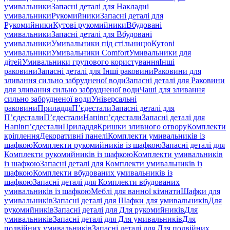
умивальники
Запасні деталі для Накладні
умивальники
Рукомийники
Запасні деталі для
Рукомийники
Кутові рукомийники
Вбудовані
умивальники
Запасні деталі для Вбудовані
умивальники
Умивальники під стільницю
Кутові
умивальники
Умивальники Comfort
Умивальники для
дітей
Умивальники групового користування
Інші
раковини
Запасні деталі для Інші раковини
Раковини для
зливання сильно забрудненої води
Запасні деталі для Раковини
для зливання сильно забрудненої води
Чаші для зливання
сильно забрудненої води
Універсальні
раковини
Приладдя
П’єдестали
Запасні деталі для
П’єдестали
П’єдестали
Напівп’єдестали
Запасні деталі для
Напівп’єдестали
Приладдя
Кришки зливного отвору
Комплекти
кріплення
Декоративні панелі
Комплекти умивальників із
шафкою
Комплекти рукомийників із шафкою
Запасні деталі для
Комплекти рукомийників із шафкою
Комплекти умивальників
із шафкою
Запасні деталі для Комплекти умивальників із
шафкою
Комплекти вбудованих умивальників із
шафкою
Запасні деталі для Комплекти вбудованих
умивальників із шафкою
Меблі для ванної кімнати
Шафки для
умивальників
Запасні деталі для Шафки для умивальників
Для
рукомийників
Запасні деталі для Для рукомийників
Для
умивальників
Запасні деталі для Для умивальників
Для
подвійних умивальників
Запасні деталі для Для подвійних