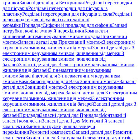
кришки
Запасні деталі для Без кришки
Розділові перегородки
для пісуарів
Роздільні перегородки для пісуарів із
пластику
Роздільні перегородки для пісуарів зі скла
Роздільні
перегородки для пісуарів із сантехнічної
кераміки
Приладдя
Сифони й приладдя для сифонів
Змивні
патрубки, коліна змиву й перехідники
Комплекти
кріплення
Системи керування змивом пісуара
Прихований
монтаж
Запасні деталі для Прихований монтаж
З електронним
керуванням змивом, живлення від мережі
Запасні деталі для З
електронним керуванням змивом, живлення від мережі
З
електронним керуванням змивом, живлення від
батарей
Запасні деталі для З електронним керуванням змивом,
живлення від батарей
З пневматичним керуванням
змивом
Запасні деталі для З пневматичним керуванням
змивом
Basic
Запасні деталі для Basic
Зовнішній монтаж
Запасні
деталі для Зовнішній монтаж
З електронним керуванням
змивом, живлення від мережі
Запасні деталі для З електронним
керуванням змивом, живлення від мережі
З електронним
керуванням змивом, живлення від батарей
Запасні деталі для З
електронним керуванням змивом, живлення від
батарей
Приладдя
Запасні деталі для Приладдя
Монтажні й
запасні комплекти
Запасні деталі для Монтажні й запасні
комплекти
Змивні патрубки, коліна змиву й
перехідники
Ремонтні комплекти
Запасні деталі для Ремонтні
комплекти
Захисні панелі
З’єднувальні елементи для унітазів,