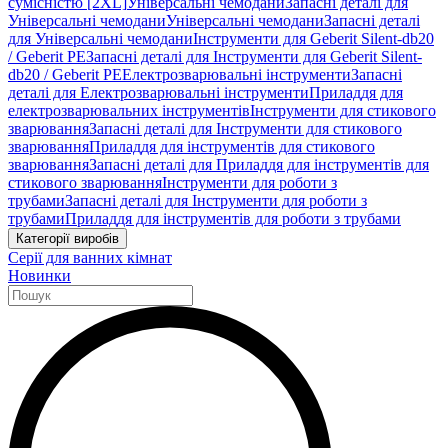
сумісністю [2XL]
Універсальні чемодани
Запасні деталі для
Універсальні чемодани
Універсальні чемодани
Запасні деталі
для Універсальні чемодани
Інструменти для Geberit Silent-db20
/ Geberit PE
Запасні деталі для Інструменти для Geberit Silent-
db20 / Geberit PE
Електрозварювальні інструменти
Запасні
деталі для Електрозварювальні інструменти
Приладдя для
електрозварювальних інструментів
Інструменти для стикового
зварювання
Запасні деталі для Інструменти для стикового
зварювання
Приладдя для інструментів для стикового
зварювання
Запасні деталі для Приладдя для інструментів для
стикового зварювання
Інструменти для роботи з
трубами
Запасні деталі для Інструменти для роботи з
трубами
Приладдя для інструментів для роботи з трубами
Категорії виробів
Серії для ванних кімнат
Новинки