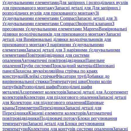
з'єднувальними елементами
Для запірних і розподільчих вузлів
для прихованого монтажу
Запасні деталі для Для запірних і
розподільчих вузлів для прихованого монтажу
Зі
з'єднувальними елементами Compact
Запасні деталі для Зі
з'єднувальними елементами Compact
Зворотні клапани
З
пресовими з'єднувальними елементами Mapress
Вимірювальні
ділянки водолічильників для прихованого монтажу
Запасні
деталі для Вимірювальні ділянки водолічильників для
прихованого монтажу
З нарізними з'єднувальними
елементами
Запасні деталі для З нарізними з'єднувальними
елементами
Повітровідвідники для системи
опалення
Автоматичні повітровідвідники
Панельне
опалення
Труби системи
Прокладний матеріал
Шиповані
панелі
Захисна звукоізоляційна стрічка по краях
конструкції
Клейкі стрічки
Фіксатори труб
Добавки до
вирівнювальної стяжки
Температурні шви
Опори колін
патрубків
Розподільчі шафи
Розподільчі шафи
металеві
Асортимент колекторів
Запасні деталі для Асортимент
колекторів
Колектори для підлогового опалення
Запасні деталі
для Колектори для підлогового опалення
Шаровые
краны
Термометри
Перехідники
Запасні деталі для
Перехідники
Кінцеві елементи колекторів
Автоматичні
повітровідвідники
Поділювачі потоку
Блоки регулювання
температури
Запасні деталі для Блоки регулювання
температури
Колектори для контурів системи опалення
Запасні