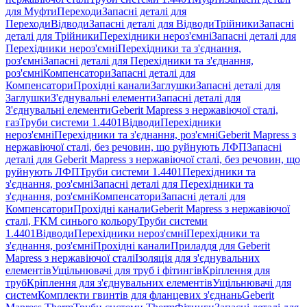
для Муфти
Переходи
Запасні деталі для
Переходи
Відводи
Запасні деталі для Відводи
Трійники
Запасні
деталі для Трійники
Перехідники нероз'ємні
Запасні деталі для
Перехідники нероз'ємні
Перехідники та з'єднання,
роз'ємні
Запасні деталі для Перехідники та з'єднання,
роз'ємні
Компенсатори
Запасні деталі для
Компенсатори
Прохідні канали
Заглушки
Запасні деталі для
Заглушки
З'єднувальні елементи
Запасні деталі для
З'єднувальні елементи
Geberit Mapress з нержавіючої сталі,
газ
Труби системи 1.4401
Відводи
Перехідники
нероз'ємні
Перехідники та з'єднання, роз'ємні
Geberit Mapress з
нержавіючої сталі, без речовин, що руйнують ЛФП
Запасні
деталі для Geberit Mapress з нержавіючої сталі, без речовин, що
руйнують ЛФП
Труби системи 1.4401
Перехідники та
з'єднання, роз'ємні
Запасні деталі для Перехідники та
з'єднання, роз'ємні
Компенсатори
Запасні деталі для
Компенсатори
Прохідні канали
Geberit Mapress з нержавіючої
сталі, FKM синього кольору
Труби системи
1.4401
Відводи
Перехідники нероз'ємні
Перехідники та
з'єднання, роз'ємні
Прохідні канали
Приладдя для Geberit
Mapress з нержавіючої сталі
Ізоляція для з'єднувальних
елементів
Ущільнювачі для труб і фітингів
Кріплення для
труб
Кріплення для з'єднувальних елементів
Ущільнювачі для
систем
Комплекти гвинтів для фланцевих з'єднань
Geberit