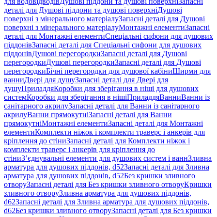
для водовідводів
Душові піддони та душові поверхні
Запасні
деталі для Душові піддони та душові поверхні
Душові
поверхні з мінерального матеріалу
Запасні деталі для Душові
поверхні з мінерального матеріалу
Монтажні елементи
Запасні
деталі для Монтажні елементи
Спеціальні сифони для душових
піддонів
Запасні деталі для Спеціальні сифони для душових
піддонів
Душові перегородки
Запасні деталі для Душові
перегородки
Душові перегородки
Запасні деталі для Душові
перегородки
Бічні перегородки для душової кабіни
Ширми для
ванни
Двері для душу
Запасні деталі для Двері для
душу
Приладдя
Коробки для зберігання в ніші для душових
систем
Коробки для зберігання в ніші
Приладдя
Ванни
Ванни із
санітарного акрилу
Запасні деталі для Ванни із санітарного
акрилу
Ванни прямокутні
Запасні деталі для Ванни
прямокутні
Монтажні елементи
Запасні деталі для Монтажні
елементи
Комплекти ніжок і комплекти траверс і анкерів для
кріплення до стіни
Запасні деталі для Комплекти ніжок і
комплекти траверс і анкерів для кріплення до
стіни
З’єднувальні елементи для душових систем і ванн
Зливна
арматура для душових піддонів, d52
Запасні деталі для Зливна
арматура для душових піддонів, d52
Без кришки зливного
отвору
Запасні деталі для Без кришки зливного отвору
Кришки
зливного отвору
Зливна арматура для душових піддонів,
d62
Запасні деталі для Зливна арматура для душових піддонів,
d62
Без кришки зливного отвору
Запасні деталі для Без кришки