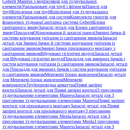
Geberit Mapress з міді
Ізоляція для з'єднувальних
елементів
Ущільнювачі для труб і фітингів
Панелі для
труб
Кріплення для труб
Кріплення для з'єднувальних
елементів
Ущільнювачі для систем
Комплекти гвинтів для
фланцевих з'єднань
Санітарна система Geberit
Блоки
санітарного змиву
Запасні деталі для Блоки санітарного
змиву
Приладдя
Облицювання й захисні панелі
Змивні бачки й
системи керування унітазом із санітарним змивом
Запасні
деталі для Змивні бачки й системи керування унітазом із
санітарним змивом
Змивні бачки прихованого монтажу з
санітарним змивом
Вбудовані гігієнічні модулі
Запасні деталі
для Вбудовані гігієнічні модулі
Приладдя для змивних бачків і
систем керування унітазом із санітарним змивом
Запасні деталі
для Приладдя для змивних бачків і систем керування унітазом
із санітарним змивом
Мережеві блоки живлення
Запасні деталі
для Мережеві блоки живлення
Мережеві
компоненти
Трубопровідна арматура
Прямі запірні
вентилі
Запасні деталі для Прямі запірні вентилі
З пресовими
з'єднувальними елементами Mapress
Запасні деталі для З
пресовими з'єднувальними елементами Mapress
Прямі запірні
вентилі для прихованого монтажу
Запасні деталі для Прямі
запірні вентилі для прихованого монтажу
З пресовими
з'єднувальними елементами Mepla
Запасні деталі для З
пресовими з'єднувальними елементами Mepla
З пресовими
з'єднувальними елементами Mapress
Запасні деталі для З