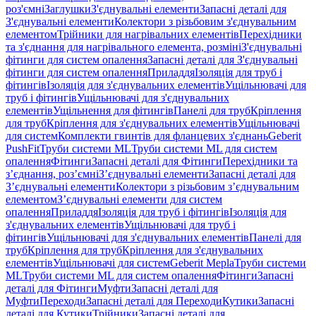
роз'ємні
Заглушки
З'єднувальні елементи
Запасні деталі для
З'єднувальні елементи
Колектори з різьбовим з'єднувальним
елементом
Трійники для нагрівальних елементів
Перехідники
та з'єднання для нагрівального елемента, розміні
З'єднувальні
фітинги для систем опалення
Запасні деталі для З'єднувальні
фітинги для систем опалення
Приладдя
Ізоляція для труб і
фітингів
Ізоляція для з'єднувальних елементів
Ущільнювачі для
труб і фітингів
Ущільнювачі для з'єднувальних
елементів
Ущільнення для фітингів
Панелі для труб
Кріплення
для труб
Кріплення для з'єднувальних елементів
Ущільнювачі
для систем
Комплекти гвинтів для фланцевих з'єднань
Geberit
PushFit
Труби системи ML
Труби системи ML для систем
опалення
Фітинги
Запасні деталі для Фітинги
Перехідники та
з’єднання, роз’ємні
З’єднувальні елементи
Запасні деталі для
З’єднувальні елементи
Колектори з різьбовим з’єднувальним
елементом
З’єднувальні елементи для систем
опалення
Приладдя
Ізоляція для труб і фітингів
Ізоляція для
з'єднувальних елементів
Ущільнювачі для труб і
фітингів
Ущільнювачі для з'єднувальних елементів
Панелі для
труб
Кріплення для труб
Кріплення для з'єднувальних
елементів
Ущільнювачі для систем
Geberit Mepla
Труби системи
ML
Труби системи ML для систем опалення
Фітинги
Запасні
деталі для Фітинги
Муфти
Запасні деталі для
Муфти
Переходи
Запасні деталі для Переходи
Кутики
Запасні
деталі для Кутики
Трійники
Запасні деталі для