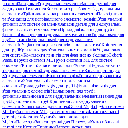
роз'ємні
Заглушки
З'єднувальні елементи
Запасні деталі для
З'єднувальні елементи
Колектори з різьбовим з'єднувальним
елементом
Трійники для нагрівальних елементів
Перехідники
та з'єднання для нагрівального елемента, розміні
З'єднувальні
фітинги для систем опалення
Запасні деталі для З'єднувальні
фітинги для систем опалення
Приладдя
Ізоляція для труб і
фітингів
Ізоляція для з'єднувальних елементів
Ущільнювачі для
труб і фітингів
Ущільнювачі для з'єднувальних
елементів
Ущільнення для фітингів
Панелі для труб
Кріплення
для труб
Кріплення для з'єднувальних елементів
Ущільнювачі
для систем
Комплекти гвинтів для фланцевих з'єднань
Geberit
PushFit
Труби системи ML
Труби системи ML для систем
опалення
Фітинги
Запасні деталі для Фітинги
Перехідники та
з’єднання, роз’ємні
З’єднувальні елементи
Запасні деталі для
З’єднувальні елементи
Колектори з різьбовим з’єднувальним
елементом
З’єднувальні елементи для систем
опалення
Приладдя
Ізоляція для труб і фітингів
Ізоляція для
з'єднувальних елементів
Ущільнювачі для труб і
фітингів
Ущільнювачі для з'єднувальних елементів
Панелі для
труб
Кріплення для труб
Кріплення для з'єднувальних
елементів
Ущільнювачі для систем
Geberit Mepla
Труби системи
ML
Труби системи ML для систем опалення
Фітинги
Запасні
деталі для Фітинги
Муфти
Запасні деталі для
Муфти
Переходи
Запасні деталі для Переходи
Кутики
Запасні
деталі для Кутики
Трійники
Запасні деталі для