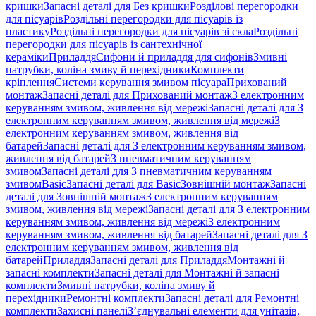
кришки
Запасні деталі для Без кришки
Розділові перегородки
для пісуарів
Роздільні перегородки для пісуарів із
пластику
Роздільні перегородки для пісуарів зі скла
Роздільні
перегородки для пісуарів із сантехнічної
кераміки
Приладдя
Сифони й приладдя для сифонів
Змивні
патрубки, коліна змиву й перехідники
Комплекти
кріплення
Системи керування змивом пісуара
Прихований
монтаж
Запасні деталі для Прихований монтаж
З електронним
керуванням змивом, живлення від мережі
Запасні деталі для З
електронним керуванням змивом, живлення від мережі
З
електронним керуванням змивом, живлення від
батарей
Запасні деталі для З електронним керуванням змивом,
живлення від батарей
З пневматичним керуванням
змивом
Запасні деталі для З пневматичним керуванням
змивом
Basic
Запасні деталі для Basic
Зовнішній монтаж
Запасні
деталі для Зовнішній монтаж
З електронним керуванням
змивом, живлення від мережі
Запасні деталі для З електронним
керуванням змивом, живлення від мережі
З електронним
керуванням змивом, живлення від батарей
Запасні деталі для З
електронним керуванням змивом, живлення від
батарей
Приладдя
Запасні деталі для Приладдя
Монтажні й
запасні комплекти
Запасні деталі для Монтажні й запасні
комплекти
Змивні патрубки, коліна змиву й
перехідники
Ремонтні комплекти
Запасні деталі для Ремонтні
комплекти
Захисні панелі
З’єднувальні елементи для унітазів,