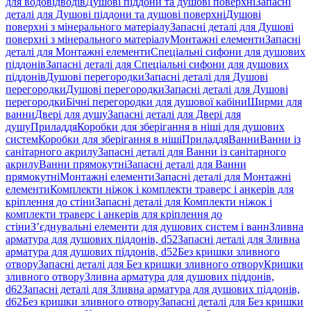
для водовідводів
Душові піддони та душові поверхні
Запасні
деталі для Душові піддони та душові поверхні
Душові
поверхні з мінерального матеріалу
Запасні деталі для Душові
поверхні з мінерального матеріалу
Монтажні елементи
Запасні
деталі для Монтажні елементи
Спеціальні сифони для душових
піддонів
Запасні деталі для Спеціальні сифони для душових
піддонів
Душові перегородки
Запасні деталі для Душові
перегородки
Душові перегородки
Запасні деталі для Душові
перегородки
Бічні перегородки для душової кабіни
Ширми для
ванни
Двері для душу
Запасні деталі для Двері для
душу
Приладдя
Коробки для зберігання в ніші для душових
систем
Коробки для зберігання в ніші
Приладдя
Ванни
Ванни із
санітарного акрилу
Запасні деталі для Ванни із санітарного
акрилу
Ванни прямокутні
Запасні деталі для Ванни
прямокутні
Монтажні елементи
Запасні деталі для Монтажні
елементи
Комплекти ніжок і комплекти траверс і анкерів для
кріплення до стіни
Запасні деталі для Комплекти ніжок і
комплекти траверс і анкерів для кріплення до
стіни
З’єднувальні елементи для душових систем і ванн
Зливна
арматура для душових піддонів, d52
Запасні деталі для Зливна
арматура для душових піддонів, d52
Без кришки зливного
отвору
Запасні деталі для Без кришки зливного отвору
Кришки
зливного отвору
Зливна арматура для душових піддонів,
d62
Запасні деталі для Зливна арматура для душових піддонів,
d62
Без кришки зливного отвору
Запасні деталі для Без кришки