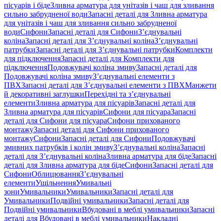
пісуарів і біде
Зливна арматура для унітазів і чаш для зливання
сильно забрудненої води
Запасні деталі для Зливна арматура
для унітазів і чаш для зливання сильно забрудненої
води
Сифони
Запасні деталі для Сифони
З’єднувальні
коліна
Запасні деталі для З’єднувальні коліна
З’єднувальні
патрубки
Запасні деталі для З’єднувальні патрубки
Комплекти
для підключення
Запасні деталі для Комплекти для
підключення
Подовжувачі коліна змиву
Запасні деталі для
Подовжувачі коліна змиву
З’єднувальні елементи з
ПВХ
Запасні деталі для З’єднувальні елементи з ПВХ
Манжети
й декоративні заглушки
Перехідні та з’єднувальні
елементи
Зливна арматура для пісуарів
Запасні деталі для
Зливна арматура для пісуарів
Сифони для пісуара
Запасні
деталі для Сифони для пісуара
Сифони прихованого
монтажу
Запасні деталі для Сифони прихованого
монтажу
Сифони
Запасні деталі для Сифони
Подовжувачі
змивних патрубків і колін змиву
З’єднувальні коліна
Запасні
деталі для З’єднувальні коліна
Зливна арматура для біде
Запасні
деталі для Зливна арматура для біде
Сифони
Запасні деталі для
Сифони
Облицювання
З’єднувальні
елементи
Ущільнення
Умивальні
зони
Умивальники
Умивальники
Запасні деталі для
Умивальники
Подвійні умивальники
Запасні деталі для
Подвійні умивальники
Вбудовані в меблі умивальники
Запасні
деталі для Вбудовані в меблі умивальники
Накладні