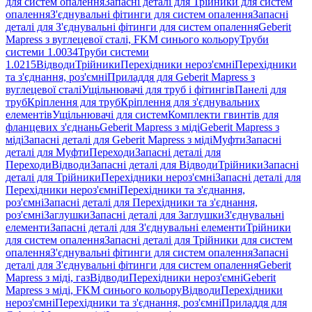
для систем опалення
Запасні деталі для Трійники для систем
опалення
З'єднувальні фітинги для систем опалення
Запасні
деталі для З'єднувальні фітинги для систем опалення
Geberit
Mapress з вуглецевої сталі, FKM синього кольору
Труби
системи 1.0034
Труби системи
1.0215
Відводи
Трійники
Перехідники нероз'ємні
Перехідники
та з'єднання, роз'ємні
Приладдя для Geberit Mapress з
вуглецевої сталі
Ущільнювачі для труб і фітингів
Панелі для
труб
Кріплення для труб
Кріплення для з'єднувальних
елементів
Ущільнювачі для систем
Комплекти гвинтів для
фланцевих з'єднань
Geberit Mapress з міді
Geberit Mapress з
міді
Запасні деталі для Geberit Mapress з міді
Муфти
Запасні
деталі для Муфти
Переходи
Запасні деталі для
Переходи
Відводи
Запасні деталі для Відводи
Трійники
Запасні
деталі для Трійники
Перехідники нероз'ємні
Запасні деталі для
Перехідники нероз'ємні
Перехідники та з'єднання,
роз'ємні
Запасні деталі для Перехідники та з'єднання,
роз'ємні
Заглушки
Запасні деталі для Заглушки
З'єднувальні
елементи
Запасні деталі для З'єднувальні елементи
Трійники
для систем опалення
Запасні деталі для Трійники для систем
опалення
З'єднувальні фітинги для систем опалення
Запасні
деталі для З'єднувальні фітинги для систем опалення
Geberit
Mapress з міді, газ
Відводи
Перехідники нероз'ємні
Geberit
Mapress з міді, FKM синього кольору
Відводи
Перехідники
нероз'ємні
Перехідники та з'єднання, роз'ємні
Приладдя для