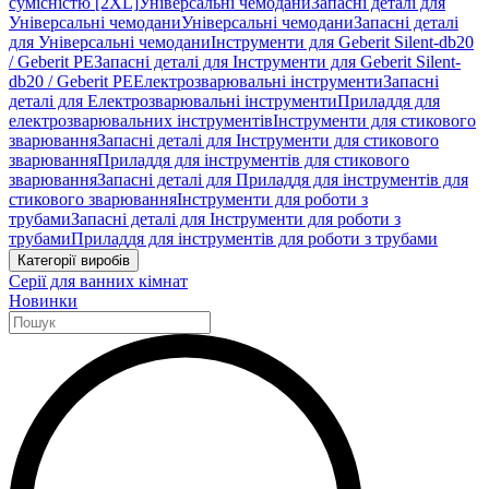
сумісністю [2XL]
Універсальні чемодани
Запасні деталі для
Універсальні чемодани
Універсальні чемодани
Запасні деталі
для Універсальні чемодани
Інструменти для Geberit Silent-db20
/ Geberit PE
Запасні деталі для Інструменти для Geberit Silent-
db20 / Geberit PE
Електрозварювальні інструменти
Запасні
деталі для Електрозварювальні інструменти
Приладдя для
електрозварювальних інструментів
Інструменти для стикового
зварювання
Запасні деталі для Інструменти для стикового
зварювання
Приладдя для інструментів для стикового
зварювання
Запасні деталі для Приладдя для інструментів для
стикового зварювання
Інструменти для роботи з
трубами
Запасні деталі для Інструменти для роботи з
трубами
Приладдя для інструментів для роботи з трубами
Категорії виробів
Серії для ванних кімнат
Новинки