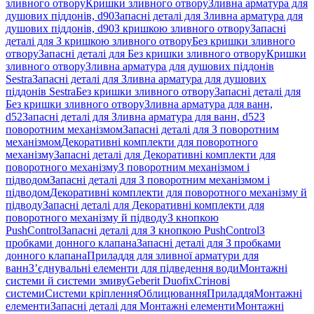
зливного отвору
Кришки зливного отвору
Зливна арматура для
душових піддонів, d90
Запасні деталі для Зливна арматура для
душових піддонів, d90
З кришкою зливного отвору
Запасні
деталі для З кришкою зливного отвору
Без кришки зливного
отвору
Запасні деталі для Без кришки зливного отвору
Кришки
зливного отвору
Зливна арматура для душових піддонів
Sestra
Запасні деталі для Зливна арматура для душових
піддонів Sestra
Без кришки зливного отвору
Запасні деталі для
Без кришки зливного отвору
Зливна арматура для ванн,
d52
Запасні деталі для Зливна арматура для ванн, d52
З
поворотним механізмом
Запасні деталі для З поворотним
механізмом
Декоративні комплекти для поворотного
механізму
Запасні деталі для Декоративні комплекти для
поворотного механізму
З поворотним механізмом і
підводом
Запасні деталі для З поворотним механізмом і
підводом
Декоративні комплекти для поворотного механізму й
підводу
Запасні деталі для Декоративні комплекти для
поворотного механізму й підводу
З кнопкою
PushControl
Запасні деталі для З кнопкою PushControl
З
пробками донного клапана
Запасні деталі для З пробками
донного клапана
Приладдя для зливної арматури для
ванн
З’єднувальні елементи для підведення води
Монтажні
системи й системи змиву
Geberit Duofix
Стінові
системи
Системи кріплення
Облицювання
Приладдя
Монтажні
елементи
Запасні деталі для Монтажні елементи
Монтажні