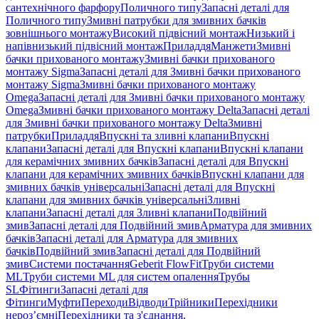
сантехнічного фарфору
Поличного типу
Запасні деталі для
Поличного типу
Змивні патрубки для змивних бачків
зовнішнього монтажу
Високий підвісний монтаж
Низький і
напівнизький підвісний монтаж
Приладдя
Манжети
Змивні
бачки прихованого монтажу
Змивні бачки прихованого
монтажу Sigma
Запасні деталі для Змивні бачки прихованого
монтажу Sigma
Змивні бачки прихованого монтажу
Omega
Запасні деталі для Змивні бачки прихованого монтажу
Omega
Змивні бачки прихованого монтажу Delta
Запасні деталі
для Змивні бачки прихованого монтажу Delta
Змивні
патрубки
Приладдя
Впускні та зливні клапани
Впускні
клапани
Запасні деталі для Впускні клапани
Впускні клапани
для керамічних змивних бачків
Запасні деталі для Впускні
клапани для керамічних змивних бачків
Впускні клапани для
змивних бачків універсальні
Запасні деталі для Впускні
клапани для змивних бачків універсальні
Зливні
клапани
Запасні деталі для Зливні клапани
Подвійний
змив
Запасні деталі для Подвійний змив
Арматура для змивних
бачкiв
Запасні деталі для Арматура для змивних
бачкiв
Подвійний змив
Запасні деталі для Подвійний
змив
Системи постачання
Geberit FlowFit
Труби системи
ML
Труби системи ML для систем опалення
Трубы
SL
Фітинги
Запасні деталі для
Фітинги
Муфти
Переходи
Відводи
Трійники
Перехідники
нероз’ємні
Перехідники та з'єднання,