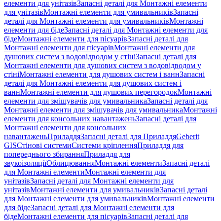
елементи для унітазів
Запасні деталі для Монтажні елементи
для унітазів
Монтажні елементи для умивальників
Запасні
деталі для Монтажні елементи для умивальників
Монтажні
елементи для біде
Запасні деталі для Монтажні елементи для
біде
Монтажні елементи для пісуарів
Запасні деталі для
Монтажні елементи для пісуарів
Монтажні елементи для
душових систем з водовідводом у стіні
Запасні деталі для
Монтажні елементи для душових систем з водовідводом у
стіні
Монтажні елементи для душових систем і ванн
Запасні
деталі для Монтажні елементи для душових систем і
ванн
Монтажні елементи для душових перегородок
Монтажні
елементи для змішувачів для умивальника
Запасні деталі для
Монтажні елементи для змішувачів для умивальника
Монтажні
елементи для консольних навантажень
Запасні деталі для
Монтажні елементи для консольних
навантажень
Приладдя
Запасні деталі для Приладдя
Geberit
GIS
Стінові системи
Системи кріплення
Приладдя для
попереднього збирання
Приладдя для
звукоізоляції
Облицювання
Монтажні елементи
Запасні деталі
для Монтажні елементи
Монтажні елементи для
унітазів
Запасні деталі для Монтажні елементи для
унітазів
Монтажні елементи для умивальників
Запасні деталі
для Монтажні елементи для умивальників
Монтажні елементи
для біде
Запасні деталі для Монтажні елементи для
біде
Монтажні елементи для пісуарів
Запасні деталі для