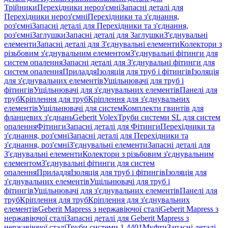
Трійники
Перехідники нероз'ємні
Запасні деталі для
Перехідники нероз'ємні
Перехідники та з'єднання,
роз'ємні
Запасні деталі для Перехідники та з'єднання,
роз'ємні
Заглушки
Запасні деталі для Заглушки
З'єднувальні
елементи
Запасні деталі для З'єднувальні елементи
Колектори з
різьбовим з'єднувальним елементом
З'єднувальні фітинги для
систем опалення
Запасні деталі для З'єднувальні фітинги для
систем опалення
Приладдя
Ізоляція для труб і фітингів
Ізоляція
для з'єднувальних елементів
Ущільнювачі для труб і
фітингів
Ущільнювачі для з'єднувальних елементів
Панелі для
труб
Кріплення для труб
Кріплення для з'єднувальних
елементів
Ущільнювачі для систем
Комплекти гвинтів для
фланцевих з'єднань
Geberit Volex
Труби системи SL для систем
опалення
Фітинги
Запасні деталі для Фітинги
Перехідники та
з'єднання, роз'ємні
Запасні деталі для Перехідники та
з'єднання, роз'ємні
З'єднувальні елементи
Запасні деталі для
З'єднувальні елементи
Колектори з різьбовим з'єднувальним
елементом
З'єднувальні фітинги для систем
опалення
Приладдя
Ізоляція для труб і фітингів
Ізоляція для
з'єднувальних елементів
Ущільнювачі для труб і
фітингів
Ущільнювачі для з'єднувальних елементів
Панелі для
труб
Кріплення для труб
Кріплення для з'єднувальних
елементів
Geberit Mapress з нержавіючої сталі
Geberit Mapress з
нержавіючої сталі
Запасні деталі для Geberit Mapress з
нержавіючої сталі
Труби системи 1.4401
Муфти
Запасні деталі