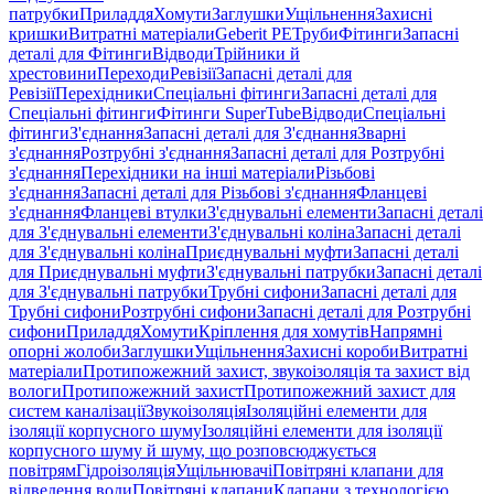
патрубки
Приладдя
Хомути
Заглушки
Ущільнення
Захисні
кришки
Витратні матеріали
Geberit PE
Труби
Фітинги
Запасні
деталі для Фітинги
Відводи
Трійники й
хрестовини
Переходи
Ревізії
Запасні деталі для
Ревізії
Перехідники
Спеціальні фітинги
Запасні деталі для
Спеціальні фітинги
Фітинги SuperTube
Відводи
Спеціальні
фітинги
З'єднання
Запасні деталі для З'єднання
Зварні
з'єднання
Розтрубні з'єднання
Запасні деталі для Розтрубні
з'єднання
Перехідники на інші матеріали
Різьбові
з'єднання
Запасні деталі для Різьбові з'єднання
Фланцеві
з'єднання
Фланцеві втулки
З'єднувальні елементи
Запасні деталі
для З'єднувальні елементи
З'єднувальні коліна
Запасні деталі
для З'єднувальні коліна
Приєднувальні муфти
Запасні деталі
для Приєднувальні муфти
З'єднувальні патрубки
Запасні деталі
для З'єднувальні патрубки
Трубні сифони
Запасні деталі для
Трубні сифони
Розтрубні сифони
Запасні деталі для Розтрубні
сифони
Приладдя
Хомути
Кріплення для хомутів
Напрямні
опорні жолоби
Заглушки
Ущільнення
Захисні короби
Витратні
матеріали
Протипожежний захист, звукоізоляція та захист від
вологи
Протипожежний захист
Протипожежний захист для
систем каналізації
Звукоізоляція
Ізоляційні елементи для
ізоляції корпусного шуму
Ізоляційні елементи для ізоляції
корпусного шуму й шуму, що розповсюджується
повітрям
Гідроізоляція
Ущільнювачі
Повітряні клапани для
відведення води
Повітряні клапани
Клапани з технологією