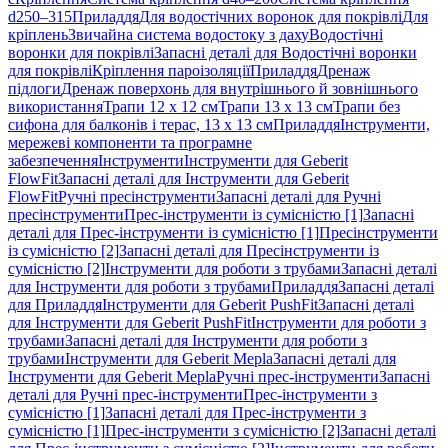
d250–315
Приладдя
Для водостічних воронок для покрівлі
Для
кріплень
Звичайна система водостоку з даху
Водостічні
воронки для покрівлі
Запасні деталі для Водостічні воронки
для покрівлі
Кріплення пароізоляції
Приладдя
Дренаж
підлоги
Дренаж поверхонь для внутрішнього й зовнішнього
використання
Трапи 12 x 12 см
Трапи 13 x 13 см
Трапи без
сифона для балконів і терас, 13 x 13 см
Приладдя
Інструменти,
мережеві компоненти та програмне
забезпечення
Інструменти
Інструменти для Geberit
FlowFit
Запасні деталі для Інструменти для Geberit
FlowFit
Ручні пресінструменти
Запасні деталі для Ручні
пресінструменти
Прес-інструменти із сумісністю [1]
Запасні
деталі для Прес-інструменти із сумісністю [1]
Пресінструменти
із сумісністю [2]
Запасні деталі для Пресінструменти із
сумісністю [2]
Інструменти для роботи з трубами
Запасні деталі
для Інструменти для роботи з трубами
Приладдя
Запасні деталі
для Приладдя
Інструменти для Geberit PushFit
Запасні деталі
для Інструменти для Geberit PushFit
Інструменти для роботи з
трубами
Запасні деталі для Інструменти для роботи з
трубами
Інструменти для Geberit Mepla
Запасні деталі для
Інструменти для Geberit Mepla
Ручні прес-інструменти
Запасні
деталі для Ручні прес-інструменти
Прес-інструменти з
сумісністю [1]
Запасні деталі для Прес-інструменти з
сумісністю [1]
Прес-інструменти з сумісністю [2]
Запасні деталі