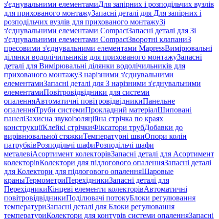
з'єднувальними елементами
Для запірних і розподільчих вузлів
для прихованого монтажу
Запасні деталі для Для запірних і
розподільчих вузлів для прихованого монтажу
Зі
з'єднувальними елементами Compact
Запасні деталі для Зі
з'єднувальними елементами Compact
Зворотні клапани
З
пресовими з'єднувальними елементами Mapress
Вимірювальні
ділянки водолічильників для прихованого монтажу
Запасні
деталі для Вимірювальні ділянки водолічильників для
прихованого монтажу
З нарізними з'єднувальними
елементами
Запасні деталі для З нарізними з'єднувальними
елементами
Повітровідвідники для системи
опалення
Автоматичні повітровідвідники
Панельне
опалення
Труби системи
Прокладний матеріал
Шиповані
панелі
Захисна звукоізоляційна стрічка по краях
конструкції
Клейкі стрічки
Фіксатори труб
Добавки до
вирівнювальної стяжки
Температурні шви
Опори колін
патрубків
Розподільчі шафи
Розподільчі шафи
металеві
Асортимент колекторів
Запасні деталі для Асортимент
колекторів
Колектори для підлогового опалення
Запасні деталі
для Колектори для підлогового опалення
Шаровые
краны
Термометри
Перехідники
Запасні деталі для
Перехідники
Кінцеві елементи колекторів
Автоматичні
повітровідвідники
Поділювачі потоку
Блоки регулювання
температури
Запасні деталі для Блоки регулювання
температури
Колектори для контурів системи опалення
Запасні