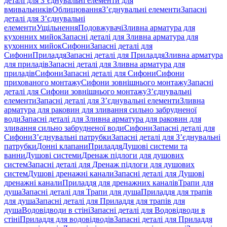
деталі для З’єднувальні елементи для
вмивальників
Облицювання
З’єднувальні елементи
Запасні
деталі для З’єднувальні
елементи
Ущільнення
Подовжувачі
Зливна арматура для
кухонних мийок
Запасні деталі для Зливна арматура для
кухонних мийок
Сифони
Запасні деталі для
Сифони
Приладдя
Запасні деталі для Приладдя
Зливна арматура
для приладів
Запасні деталі для Зливна арматура для
приладів
Сифони
Запасні деталі для Сифони
Сифони
прихованого монтажу
Сифони зовнішнього монтажу
Запасні
деталі для Сифони зовнішнього монтажу
З’єднувальні
елементи
Запасні деталі для З’єднувальні елементи
Зливна
арматура для раковин для зливання сильно забрудненої
води
Запасні деталі для Зливна арматура для раковин для
зливання сильно забрудненої води
Сифони
Запасні деталі для
Сифони
З’єднувальні патрубки
Запасні деталі для З’єднувальні
патрубки
Донні клапани
Приладдя
Душові системи та
ванни
Душові системи
Дренаж підлоги для душових
систем
Запасні деталі для Дренаж підлоги для душових
систем
Душові дренажні канали
Запасні деталі для Душові
дренажні канали
Приладдя для дренажних каналів
Трапи для
душа
Запасні деталі для Трапи для душа
Приладдя для трапів
для душа
Запасні деталі для Приладдя для трапів для
душа
Водовідводи в стіні
Запасні деталі для Водовідводи в
стіні
Приладдя для водовідводів
Запасні деталі для Приладдя