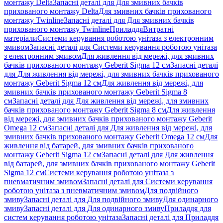
монтажу Delta
Запасні деталі для Для змивних бачків
прихованого монтажу Delta
Для змивних бачків прихованого
монтажу Twinline
Запасні деталі для Для змивних бачків
прихованого монтажу Twinline
Приладдя
Витратні
матеріали
Системи керування роботою унітаза з електронним
змивом
Запасні деталі для Системи керування роботою унітаза
з електронним змивом
Для живлення від мережі, для змивних
бачків прихованого монтажу Geberit Sigma 12 см
Запасні деталі
для Для живлення від мережі, для змивних бачків прихованого
монтажу Geberit Sigma 12 см
Для живлення від мережі, для
змивних бачків прихованого монтажу Geberit Sigma 8
см
Запасні деталі для Для живлення від мережі, для змивних
бачків прихованого монтажу Geberit Sigma 8 см
Для живлення
від мережі, для змивних бачків прихованого монтажу Geberit
Omega 12 см
Запасні деталі для Для живлення від мережі, для
змивних бачків прихованого монтажу Geberit Omega 12 см
Для
живлення від батарей, для змивних бачків прихованого
монтажу Geberit Sigma 12 см
Запасні деталі для Для живлення
від батарей, для змивних бачків прихованого монтажу Geberit
Sigma 12 см
Системи керування роботою унітаза з
пневматичним змивом
Запасні деталі для Системи керування
роботою унітаза з пневматичним змивом
Для подвійного
змиву
Запасні деталі для Для подвійного змиву
Для одинарного
змиву
Запасні деталі для Для одинарного змиву
Приладдя для
систем керування роботою унітаза
Запасні деталі для Приладдя