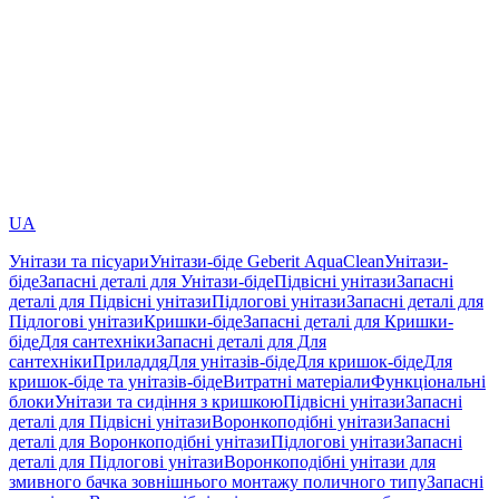
UA
Унітази та пісуари
Унітази-біде Geberit AquaClean
Унітази-
біде
Запасні деталі для Унітази-біде
Підвісні унітази
Запасні
деталі для Підвісні унітази
Підлогові унітази
Запасні деталі для
Підлогові унітази
Кришки-біде
Запасні деталі для Кришки-
біде
Для сантехніки
Запасні деталі для Для
сантехніки
Приладдя
Для унітазів-біде
Для кришок-біде
Для
кришок-біде та унітазів-біде
Витратні матеріали
Функціональні
блоки
Унітази та сидіння з кришкою
Підвісні унітази
Запасні
деталі для Підвісні унітази
Воронкоподібні унітази
Запасні
деталі для Воронкоподібні унітази
Підлогові унітази
Запасні
деталі для Підлогові унітази
Воронкоподібні унітази для
змивного бачка зовнішнього монтажу поличного типу
Запасні