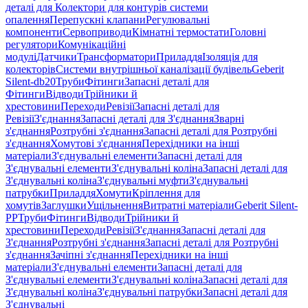
деталі для Колектори для контурів системи
опалення
Перепускні клапани
Регулювальні
компоненти
Сервоприводи
Кімнатні термостати
Головні
регулятори
Комунікаційні
модулі
Датчики
Трансформатори
Приладдя
Ізоляція для
колекторів
Системи внутрішньої каналізації будівель
Geberit
Silent-db20
Труби
Фітинги
Запасні деталі для
Фітинги
Відводи
Трійники й
хрестовини
Переходи
Ревізії
Запасні деталі для
Ревізії
З'єднання
Запасні деталі для З'єднання
Зварні
з'єднання
Розтрубні з'єднання
Запасні деталі для Розтрубні
з'єднання
Хомутові з'єднання
Перехідники на інші
матеріали
З'єднувальні елементи
Запасні деталі для
З'єднувальні елементи
З'єднувальні коліна
Запасні деталі для
З'єднувальні коліна
З'єднувальні муфти
З'єднувальні
патрубки
Приладдя
Хомути
Кріплення для
хомутів
Заглушки
Ущільнення
Витратні матеріали
Geberit Silent-
PP
Труби
Фітинги
Відводи
Трійники й
хрестовини
Переходи
Ревізії
З'єднання
Запасні деталі для
З'єднання
Розтрубні з'єднання
Запасні деталі для Розтрубні
з'єднання
Зачіпні з'єднання
Перехідники на інші
матеріали
З'єднувальні елементи
Запасні деталі для
З'єднувальні елементи
З'єднувальні коліна
Запасні деталі для
З'єднувальні коліна
З'єднувальні патрубки
Запасні деталі для
З'єднувальні