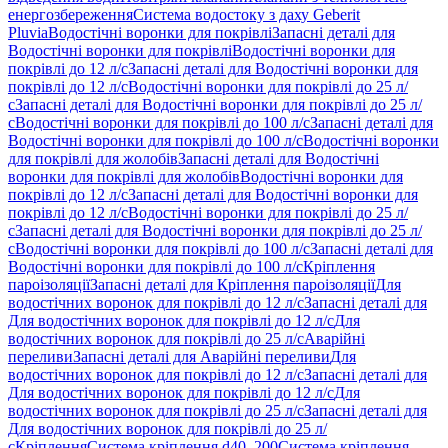
енергозбереження
Система водостоку з даху Geberit
Pluvia
Водостічні воронки для покрівлі
Запасні деталі для
Водостічні воронки для покрівлі
Водостічні воронки для
покрівлі до 12 л/с
Запасні деталі для Водостічні воронки для
покрівлі до 12 л/с
Водостічні воронки для покрівлі до 25 л/
с
Запасні деталі для Водостічні воронки для покрівлі до 25 л/
с
Водостічні воронки для покрівлі до 100 л/с
Запасні деталі для
Водостічні воронки для покрівлі до 100 л/с
Водостічні воронки
для покрівлі для жолобів
Запасні деталі для Водостічні
воронки для покрівлі для жолобів
Водостічні воронки для
покрівлі до 12 л/с
Запасні деталі для Водостічні воронки для
покрівлі до 12 л/с
Водостічні воронки для покрівлі до 25 л/
с
Запасні деталі для Водостічні воронки для покрівлі до 25 л/
с
Водостічні воронки для покрівлі до 100 л/с
Запасні деталі для
Водостічні воронки для покрівлі до 100 л/с
Кріплення
пароізоляції
Запасні деталі для Кріплення пароізоляції
Для
водостічних воронок для покрівлі до 12 л/с
Запасні деталі для
Для водостічних воронок для покрівлі до 12 л/с
Для
водостічних воронок для покрівлі до 25 л/с
Аварійні
переливи
Запасні деталі для Аварійні переливи
Для
водостічних воронок для покрівлі до 12 л/с
Запасні деталі для
Для водостічних воронок для покрівлі до 12 л/с
Для
водостічних воронок для покрівлі до 25 л/с
Запасні деталі для
Для водостічних воронок для покрівлі до 25 л/
с
Кріплення
Система кріплення d40–200
Система кріплення