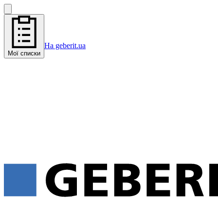
На geberit.ua
Мої списки