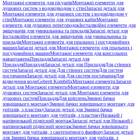
Монтажні елементи для пісуарів
Монтажні елементи для
душових систем з водовідводом у стіні
Запасні деталі для
Монтажні елементи для душових систем з водовідводом у
стіні
Монтажні елементи для душових кабін
Монтажні
елементи для душових перегородок
Інсталяційні елементи для
змішувачів для умивальника та приладів
Запасні деталі для
Інсталяційні елементи для змішувачів для умивальника та
приладів
Монтажні елементи для пральних і посудомийних
машин
Запасні деталі для Монтажні елементи для пральних і
посудомийних машин
Монтажні елементи для консольних
навантажень
Приладдя
Запасні деталі для
Приладдя
Приладдя
Запасні деталі для Приладдя
Для стінних
систем
Запасні деталі для Для стінних систем
Для систем
постачання
Запасні деталі для Для систем постачання
Для
відведення води
Geberit Kombifix
Монтажні елементи
Запасні
деталі для Монтажні елементи
Монтажні елементи для
душових систем
Запасні деталі для Монтажні елементи для
душових систем
Приладдя
Для кріплень
Змивні бачки
зовнішнього монтажу
Змивні бачки зовнішнього монтажу для
унітазів, з пластику
Запасні деталі для Змивні бачки
зовнішнього монтажу для унітазів, з пластику
Низький і
напівнизький підвісний монтаж
Запасні деталі для Низький і
напівнизький підвісний монтаж
Змивні бачки зовнішнього
монтажу для унітазів, з сантехнічного фарфору
Запасні деталі
для Змивні бачки зовнішнього монтажу для унітазів, з