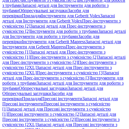
для Прес-інструменти з сумісністю [2]
Інструменти для роботи
з трубами
Запасні деталі для Інструменти для роботи з
трубами
Обпресувальні заглушки
Засоби для
перевірки
Приладдя
Інструменти для Geberit Volex
Запасні
деталі для Інструменти для Geberit Volex
Прес-інструменти з
сумісністю [2]
Запасні деталі для Прес-інструменти з
сумісністю [2]
Інструменти для роботи з трубами
Запасні деталі
для Інструменти для роботи з трубами
Засоби для
перевірки
Інструменти для Geberit Mapress
Запасні деталі для
Інструменти для Geberit Mapress
Прес-інструменти з
сумісністю [1]
Запасні деталі для Прес-інструменти з
сумісністю [1]
Прес-інструменти з сумісністю [2]
Запасні деталі
для Прес-інструменти з сумісністю [2]
Прес-інструменти з
сумісністю [2XL]
Запасні деталі для Прес-інструменти з
сумісністю [2XL]
Прес-інструменти з сумісністю [3]
Запасні
деталі для Прес-інструменти з сумісністю [3]
Інструменти для
роботи з трубами
Запасні деталі для Інструменти для роботи з
трубами
Обпресувальні заглушки
Запасні деталі для
Обпресувальні заглушки
Засоби для
перевірки
Приладдя
Пресові інструменти
Запасні деталі для
Пресові інструменти
Пресові інструменти з сумісністю
[1]
Запасні деталі для Пресові інструменти з сумісністю
[1]
Пресові інструменти з сумісністю [2]
Запасні деталі для
Пресові інструменти з сумісністю [2]
Пресові інструменти з
сумісністю [2XL]
Запасні деталі для Пресові інструменти з