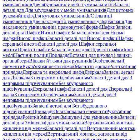
умивальників
Для вбудованих у меблі умивальників
Запасні
деталі для Для вбудованих у меблі умивальників
Для кутових
рукомийників
Для кутових умивальників
Стільниці
умивальників
Для накладного умивальника у формі чаші
Для
накладного умивальника прямокутної форми
Шафки
Запасні
деталі для Шафки
Низькі шафки
Запасні деталі для Низькі
шафки
Високі шафки
Запасні деталі для Високі шафки
Шафки
середньої висоти
Запасні деталі для Шафки середньої
висоти
Підвісні шафки
Запасні деталі для Підвісні шафки
Інші
меблі
Настінні полиці
Приладдя
Вставки для шухляд і ящики-
органайзери
Вішаки й гачки для рушників
Освітлювальні
елементи
Руків'я
Комплекти ніжок
Магнітні дошки
Розетки
Інше
приладдя
Дзеркала та дзеркальні шафи
Дзеркала
Запасні деталі
для Дзеркала
З непрямим підсвічуванням
Запасні деталі для З
непрямим підсвічуванням
Без вбудованого
підсвічування
Дзеркальні шафи
Запасні деталі для Дзеркальні
шафи
З непрямим підсвічуванням
Запасні деталі для З
непрямим підсвічуванням
Без вбудованого
підсвічування
Запасні деталі для Без вбудованого
підсвічування
Приладдя
Освітлювальні елементи
Руків'я
Інше
приладдя
Розетки
Змішувачі
Змішувачі для умивальника
Запасні
деталі для Змішувачі для умивальника
Вертикальний монтаж,
живлення від мережі
Запасні деталі для Вертикальний монтаж,
живлення від мережі
Вертикальний монтаж, живлення від
батарей
Запасні деталі для Вертикальний монтаж, живлення