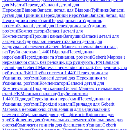
для Муфти
Переходи
Запасні деталі для
Переходи
Відводи
Запасні деталі для Відводи
Трійники
Запасні
деталі для Трійники
Перехідники нероз'ємні
Запасні деталі для
Перехідники нероз'ємні
Перехідники та з'єднання,
роз'ємні
Запасні деталі для Перехідники та з'єднання,
роз'ємні
Компенсатори
Запасні деталі для
Компенсатори
Прохідні канали
Заглушки
Запасні деталі для
Заглушки
З'єднувальні елементи
Запасні деталі для
З'єднувальні елементи
Geberit Mapress з нержавіючої сталі,
газ
Труби системи 1.4401
Відводи
Перехідники
нероз'ємні
Перехідники та з'єднання, роз'ємні
Geberit Mapress з
нержавіючої сталі, без речовин, що руйнують ЛФП
Запасні
деталі для Geberit Mapress з нержавіючої сталі, без речовин, що
руйнують ЛФП
Труби системи 1.4401
Перехідники та
з'єднання, роз'ємні
Запасні деталі для Перехідники та
з'єднання, роз'ємні
Компенсатори
Запасні деталі для
Компенсатори
Прохідні канали
Geberit Mapress з нержавіючої
сталі, FKM синього кольору
Труби системи
1.4401
Відводи
Перехідники нероз'ємні
Перехідники та
з'єднання, роз'ємні
Прохідні канали
Приладдя для Geberit
Mapress з нержавіючої сталі
Ізоляція для з'єднувальних
елементів
Ущільнювачі для труб і фітингів
Кріплення для
труб
Кріплення для з'єднувальних елементів
Ущільнювачі для
систем
Комплекти гвинтів для фланцевих з'єднань
Geberit