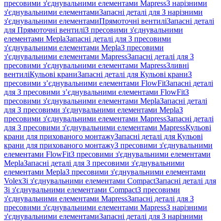
пресовими з'єднувальними елементами Mapress
З нарізними
з'єднувальними елементами
Запасні деталі для З нарізними
з'єднувальними елементами
Прямоточні вентилі
Запасні деталі
для Прямоточні вентилі
З пресовими з'єднувальними
елементами Mepla
Запасні деталі для З пресовими
з'єднувальними елементами Mepla
З пресовими
з'єднувальними елементами Mapress
Запасні деталі для З
пресовими з'єднувальними елементами Mapress
Зливні
вентилі
Кульові крани
Запасні деталі для Кульові крани
З
пресовими з’єднувальними елементами FlowFit
Запасні деталі
для З пресовими з’єднувальними елементами FlowFit
З
пресовими з'єднувальними елементами Mepla
Запасні деталі
для З пресовими з'єднувальними елементами Mepla
З
пресовими з'єднувальними елементами Mapress
Запасні деталі
для З пресовими з'єднувальними елементами Mapress
Кульові
крани для прихованого монтажу
Запасні деталі для Кульові
крани для прихованого монтажу
З пресовими з'єднувальними
елементами FlowFit
З пресовими з'єднувальними елементами
Mepla
Запасні деталі для З пресовими з'єднувальними
елементами Mepla
З пресовими з'єднувальними елементами
Volex
Зі з'єднувальними елементами Compact
Запасні деталі для
Зі з'єднувальними елементами Compact
З пресовими
з'єднувальними елементами Mapress
Запасні деталі для З
пресовими з'єднувальними елементами Mapress
З нарізними
з'єднувальними елементами
Запасні деталі для З нарізними