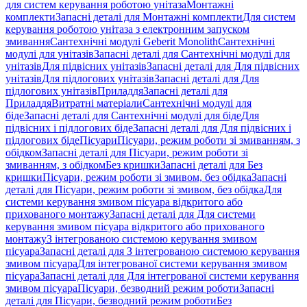
для систем керування роботою унітаза
Монтажні
комплекти
Запасні деталі для Монтажні комплекти
Для систем
керування роботою унітаза з електронним запуском
змивання
Сантехнічні модулі Geberit Monolith
Сантехнічні
модулі для унітазів
Запасні деталі для Сантехнічні модулі для
унітазів
Для підвісних унітазів
Запасні деталі для Для підвісних
унітазів
Для підлогових унітазів
Запасні деталі для Для
підлогових унітазів
Приладдя
Запасні деталі для
Приладдя
Витратні матеріали
Сантехнічні модулі для
біде
Запасні деталі для Сантехнічні модулі для біде
Для
підвісних і підлогових біде
Запасні деталі для Для підвісних і
підлогових біде
Пісуари
Пісуари, режим роботи зі змиванням, з
обідком
Запасні деталі для Пісуари, режим роботи зі
змиванням, з обідком
Без кришки
Запасні деталі для Без
кришки
Пісуари, режим роботи зі змивом, без обідка
Запасні
деталі для Пісуари, режим роботи зі змивом, без обідка
Для
системи керування змивом пісуара відкритого або
прихованого монтажу
Запасні деталі для Для системи
керування змивом пісуара відкритого або прихованого
монтажу
З інтегрованою системою керування змивом
пісуара
Запасні деталі для З інтегрованою системою керування
змивом пісуара
Для інтегрованої системи керування змивом
пісуара
Запасні деталі для Для інтегрованої системи керування
змивом пісуара
Пісуари, безводний режим роботи
Запасні
деталі для Пісуари, безводний режим роботи
Без