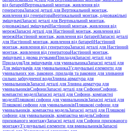
від батарей
Вертикальний монтаж, живлення від
генератора
Запасні деталі для Вертикальний монтаж,
живлення від генератора
Вертикальний монтаж, одноважільні
змішувачі
Запасні деталі для Вертикальний монтаж,
одноважільні змішувачі
Настінний монтаж, живлення від
мережі
Запасні деталі для Настінний монтаж, живлення від
мережі
Настінний монтаж, живлення від батарей
Запасні деталі
для Настінний монтаж, живлення від батарей
Настінний
монтаж, живлення від генератора
Запасні деталі для Настінний
монтаж, живлення від генератора
Настінний монтаж,
змішувачі з двома ручками
Приладдя
Запасні деталі для
Приладдя
Для змішувачів для умивальника
Запасні деталі для
Для змішувачів для умивальника
З’єднувальні елементи для
умивальних зон, раковин, приладів та раковин для зливання
сильно забрудненої води
Зливна арматура для
умивальників
Запасні деталі для Зливна арматура для
умивальників
Сифони
Запасні деталі для Сифони
Сифони,
компактні моделі
Запасні деталі для Сифони, компактні
моделі
Пляшкові сифони для умивальників
Запасні деталі для
Пляшкові сифони для умивальників
Пляшкові сифони для
умивальників, компактна модель
Запасні деталі для Пляшкові
сифони для умивальників, компактна модель
Сифони
прихованого монтажу
Запасні деталі для Сифони прихованого
монтажу
З’єднувальні елементи для вмивальників
Запасні