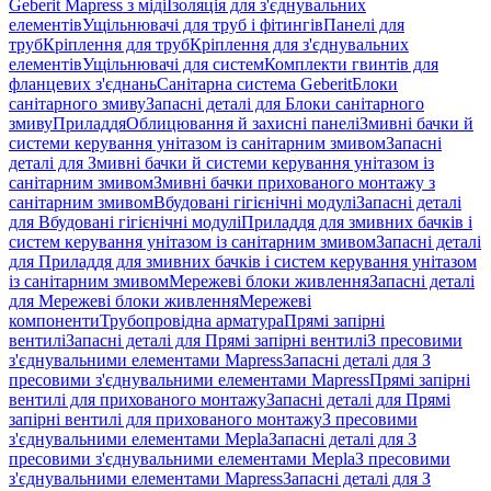
Geberit Mapress з міді
Ізоляція для з'єднувальних
елементів
Ущільнювачі для труб і фітингів
Панелі для
труб
Кріплення для труб
Кріплення для з'єднувальних
елементів
Ущільнювачі для систем
Комплекти гвинтів для
фланцевих з'єднань
Санітарна система Geberit
Блоки
санітарного змиву
Запасні деталі для Блоки санітарного
змиву
Приладдя
Облицювання й захисні панелі
Змивні бачки й
системи керування унітазом із санітарним змивом
Запасні
деталі для Змивні бачки й системи керування унітазом із
санітарним змивом
Змивні бачки прихованого монтажу з
санітарним змивом
Вбудовані гігієнічні модулі
Запасні деталі
для Вбудовані гігієнічні модулі
Приладдя для змивних бачків і
систем керування унітазом із санітарним змивом
Запасні деталі
для Приладдя для змивних бачків і систем керування унітазом
із санітарним змивом
Мережеві блоки живлення
Запасні деталі
для Мережеві блоки живлення
Мережеві
компоненти
Трубопровідна арматура
Прямі запірні
вентилі
Запасні деталі для Прямі запірні вентилі
З пресовими
з'єднувальними елементами Mapress
Запасні деталі для З
пресовими з'єднувальними елементами Mapress
Прямі запірні
вентилі для прихованого монтажу
Запасні деталі для Прямі
запірні вентилі для прихованого монтажу
З пресовими
з'єднувальними елементами Mepla
Запасні деталі для З
пресовими з'єднувальними елементами Mepla
З пресовими
з'єднувальними елементами Mapress
Запасні деталі для З