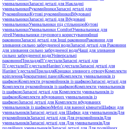
умивальники
Запасні деталі для Накладні
умивальники
Рукомийники
Запасні деталі для
Рукомийники
Кутові рукомийники
Вбудовані
умивальники
Запасні деталі для Вбудовані
умивальники
Умивальники під стільницю
Кутові
умивальники
Умивальники Comfort
Умивальники для
дітей
Умивальники групового користування
Інші
раковини
Запасні деталі для Інші раковини
Раковини для
зливання сильно забрудненої води
Запасні деталі для Раковини
для зливання сильно забрудненої води
Чаші для зливання
сильно забрудненої води
Універсальні
раковини
Приладдя
П’єдестали
Запасні деталі для
П’єдестали
П’єдестали
Напівп’єдестали
Запасні деталі для
Напівп’єдестали
Приладдя
Кришки зливного отвору
Комплекти
кріплення
Декоративні панелі
Комплекти умивальників із
шафкою
Комплекти рукомийників із шафкою
Запасні деталі для
Комплекти рукомийників із шафкою
Комплекти умивальників
із шафкою
Запасні деталі для Комплекти умивальників із
шафкою
Комплекти вбудованих умивальників із
шафкою
Запасні деталі для Комплекти вбудованих
умивальників із шафкою
Меблі для ванної кімнати
Шафки для
умивальників
Запасні деталі для Шафки для умивальників
Для
рукомийників
Запасні деталі для Для рукомийників
Для
умивальників
Запасні деталі для Для умивальників
Для
подвійних умивальників
Запасні деталі для Для подвійних