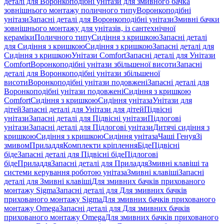
деталі для Воронкоподібні унітази для змивного бачка
зовнішнього монтажу поличного типу
Воронкоподібні
унітази
Запасні деталі для Воронкоподібні унітази
Змивні бачки
зовнішнього монтажу для унітазів, із сантехнічної
кераміки
Поличного типу
Сидіння з кришкою
Запасні деталі
для Сидіння з кришкою
Сидіння з кришкою
Запасні деталі для
Сидіння з кришкою
Унітази Comfort
Запасні деталі для Унітази
Comfort
Воронкоподібні унітази збільшеної висоти
Запасні
деталі для Воронкоподібні унітази збільшеної
висоти
Воронкоподібні унітази подовжені
Запасні деталі для
Воронкоподібні унітази подовжені
Сидіння з кришкою
Comfort
Сидіння з кришкою
Сидіння унітаза
Унітази для
дітей
Запасні деталі для Унітази для дітей
Підвісні
унітази
Запасні деталі для Підвісні унітази
Підлогові
унітази
Запасні деталі для Підлогові унітази
Дитячі сидіння з
кришкою
Сидіння з кришкою
Сидіння унітаза
Чаші Генуя
Зі
змивом
Приладдя
Комплекти кріплення
Біде
Підвісні
біде
Запасні деталі для Підвісні біде
Підлогові
біде
Приладдя
Запасні деталі для Приладдя
Змивні клавіші та
системи керування роботою унітаза
Змивні клавіші
Запасні
деталі для Змивні клавіші
Для змивних бачків прихованого
монтажу Sigma
Запасні деталі для Для змивних бачків
прихованого монтажу Sigma
Для змивних бачків прихованого
монтажу Omega
Запасні деталі для Для змивних бачків
прихованого монтажу Omega
Для змивних бачків прихованого