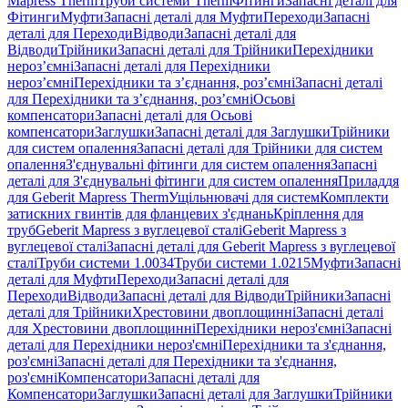
Mapress Therm
Труби системи Therm
Фітинги
Запасні деталі для
Фітинги
Муфти
Запасні деталі для Муфти
Переходи
Запасні
деталі для Переходи
Відводи
Запасні деталі для
Відводи
Трійники
Запасні деталі для Трійники
Перехідники
нероз’ємні
Запасні деталі для Перехідники
нероз’ємні
Перехідники та з’єднання, роз’ємні
Запасні деталі
для Перехідники та з’єднання, роз’ємні
Осьові
компенсатори
Запасні деталі для Осьові
компенсатори
Заглушки
Запасні деталі для Заглушки
Трійники
для систем опалення
Запасні деталі для Трійники для систем
опалення
З'єднувальні фітинги для систем опалення
Запасні
деталі для З'єднувальні фітинги для систем опалення
Приладдя
для Geberit Mapress Therm
Ущільнювачі для систем
Комплекти
затискних гвинтів для фланцевих з'єднань
Кріплення для
труб
Geberit Mapress з вуглецевої сталі
Geberit Mapress з
вуглецевої сталі
Запасні деталі для Geberit Mapress з вуглецевої
сталі
Труби системи 1.0034
Труби системи 1.0215
Муфти
Запасні
деталі для Муфти
Переходи
Запасні деталі для
Переходи
Відводи
Запасні деталі для Відводи
Трійники
Запасні
деталі для Трійники
Хрестовини двоплощинні
Запасні деталі
для Хрестовини двоплощинні
Перехідники нероз'ємні
Запасні
деталі для Перехідники нероз'ємні
Перехідники та з'єднання,
роз'ємні
Запасні деталі для Перехідники та з'єднання,
роз'ємні
Компенсатори
Запасні деталі для
Компенсатори
Заглушки
Запасні деталі для Заглушки
Трійники