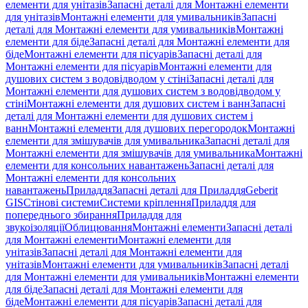
елементи для унітазів
Запасні деталі для Монтажні елементи
для унітазів
Монтажні елементи для умивальників
Запасні
деталі для Монтажні елементи для умивальників
Монтажні
елементи для біде
Запасні деталі для Монтажні елементи для
біде
Монтажні елементи для пісуарів
Запасні деталі для
Монтажні елементи для пісуарів
Монтажні елементи для
душових систем з водовідводом у стіні
Запасні деталі для
Монтажні елементи для душових систем з водовідводом у
стіні
Монтажні елементи для душових систем і ванн
Запасні
деталі для Монтажні елементи для душових систем і
ванн
Монтажні елементи для душових перегородок
Монтажні
елементи для змішувачів для умивальника
Запасні деталі для
Монтажні елементи для змішувачів для умивальника
Монтажні
елементи для консольних навантажень
Запасні деталі для
Монтажні елементи для консольних
навантажень
Приладдя
Запасні деталі для Приладдя
Geberit
GIS
Стінові системи
Системи кріплення
Приладдя для
попереднього збирання
Приладдя для
звукоізоляції
Облицювання
Монтажні елементи
Запасні деталі
для Монтажні елементи
Монтажні елементи для
унітазів
Запасні деталі для Монтажні елементи для
унітазів
Монтажні елементи для умивальників
Запасні деталі
для Монтажні елементи для умивальників
Монтажні елементи
для біде
Запасні деталі для Монтажні елементи для
біде
Монтажні елементи для пісуарів
Запасні деталі для