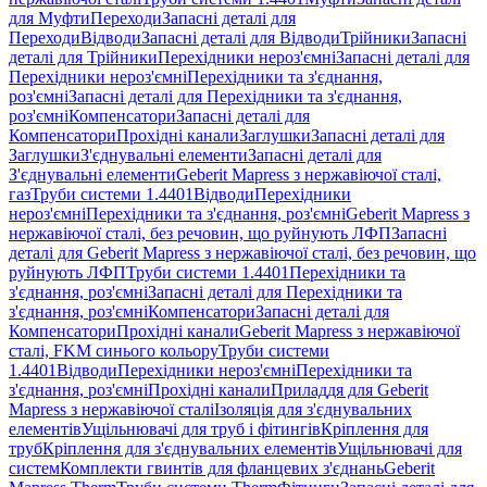
для Муфти
Переходи
Запасні деталі для
Переходи
Відводи
Запасні деталі для Відводи
Трійники
Запасні
деталі для Трійники
Перехідники нероз'ємні
Запасні деталі для
Перехідники нероз'ємні
Перехідники та з'єднання,
роз'ємні
Запасні деталі для Перехідники та з'єднання,
роз'ємні
Компенсатори
Запасні деталі для
Компенсатори
Прохідні канали
Заглушки
Запасні деталі для
Заглушки
З'єднувальні елементи
Запасні деталі для
З'єднувальні елементи
Geberit Mapress з нержавіючої сталі,
газ
Труби системи 1.4401
Відводи
Перехідники
нероз'ємні
Перехідники та з'єднання, роз'ємні
Geberit Mapress з
нержавіючої сталі, без речовин, що руйнують ЛФП
Запасні
деталі для Geberit Mapress з нержавіючої сталі, без речовин, що
руйнують ЛФП
Труби системи 1.4401
Перехідники та
з'єднання, роз'ємні
Запасні деталі для Перехідники та
з'єднання, роз'ємні
Компенсатори
Запасні деталі для
Компенсатори
Прохідні канали
Geberit Mapress з нержавіючої
сталі, FKM синього кольору
Труби системи
1.4401
Відводи
Перехідники нероз'ємні
Перехідники та
з'єднання, роз'ємні
Прохідні канали
Приладдя для Geberit
Mapress з нержавіючої сталі
Ізоляція для з'єднувальних
елементів
Ущільнювачі для труб і фітингів
Кріплення для
труб
Кріплення для з'єднувальних елементів
Ущільнювачі для
систем
Комплекти гвинтів для фланцевих з'єднань
Geberit