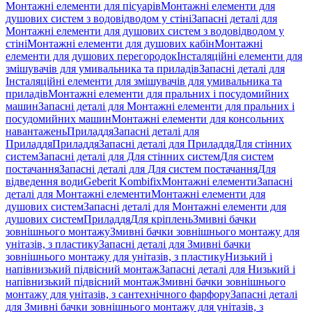
Монтажні елементи для пісуарів
Монтажні елементи для
душових систем з водовідводом у стіні
Запасні деталі для
Монтажні елементи для душових систем з водовідводом у
стіні
Монтажні елементи для душових кабін
Монтажні
елементи для душових перегородок
Інсталяційні елементи для
змішувачів для умивальника та приладів
Запасні деталі для
Інсталяційні елементи для змішувачів для умивальника та
приладів
Монтажні елементи для пральних і посудомийних
машин
Запасні деталі для Монтажні елементи для пральних і
посудомийних машин
Монтажні елементи для консольних
навантажень
Приладдя
Запасні деталі для
Приладдя
Приладдя
Запасні деталі для Приладдя
Для стінних
систем
Запасні деталі для Для стінних систем
Для систем
постачання
Запасні деталі для Для систем постачання
Для
відведення води
Geberit Kombifix
Монтажні елементи
Запасні
деталі для Монтажні елементи
Монтажні елементи для
душових систем
Запасні деталі для Монтажні елементи для
душових систем
Приладдя
Для кріплень
Змивні бачки
зовнішнього монтажу
Змивні бачки зовнішнього монтажу для
унітазів, з пластику
Запасні деталі для Змивні бачки
зовнішнього монтажу для унітазів, з пластику
Низький і
напівнизький підвісний монтаж
Запасні деталі для Низький і
напівнизький підвісний монтаж
Змивні бачки зовнішнього
монтажу для унітазів, з сантехнічного фарфору
Запасні деталі
для Змивні бачки зовнішнього монтажу для унітазів, з