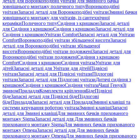
деталі для Воронкоподібні унітази для змивного бачка
зовнішнього монтажу поличного типу
Воронкоподібні
унітази
Запасні деталі для Воронкоподібні унітази
Змивні бачки
зовнішнього монтажу для унітазів, із сантехнічної
кераміки
Поличного типу
Сидіння з кришкою
Запасні деталі
для Сидіння з кришкою
Сидіння з кришкою
Запасні деталі для
Сидіння з кришкою
Унітази Comfort
Запасні деталі для Унітази
Comfort
Воронкоподібні унітази збільшеної висоти
Запасні
деталі для Воронкоподібні унітази збільшеної
висоти
Воронкоподібні унітази подовжені
Запасні деталі для
Воронкоподібні унітази подовжені
Сидіння з кришкою
Comfort
Сидіння з кришкою
Сидіння унітаза
Унітази для
дітей
Запасні деталі для Унітази для дітей
Підвісні
унітази
Запасні деталі для Підвісні унітази
Підлогові
унітази
Запасні деталі для Підлогові унітази
Дитячі сидіння з
кришкою
Сидіння з кришкою
Сидіння унітаза
Чаші Генуя
Зі
змивом
Приладдя
Комплекти кріплення
Біде
Підвісні
біде
Запасні деталі для Підвісні біде
Підлогові
біде
Приладдя
Запасні деталі для Приладдя
Змивні клавіші та
системи керування роботою унітаза
Змивні клавіші
Запасні
деталі для Змивні клавіші
Для змивних бачків прихованого
монтажу Sigma
Запасні деталі для Для змивних бачків
прихованого монтажу Sigma
Для змивних бачків прихованого
монтажу Omega
Запасні деталі для Для змивних бачків
прихованого монтажу Omega
Для змивних бачків прихованого