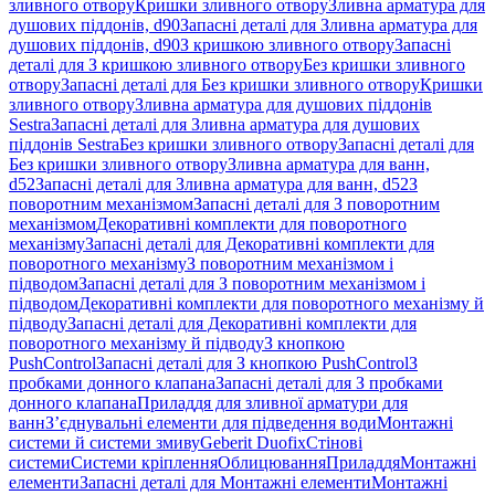
зливного отвору
Кришки зливного отвору
Зливна арматура для
душових піддонів, d90
Запасні деталі для Зливна арматура для
душових піддонів, d90
З кришкою зливного отвору
Запасні
деталі для З кришкою зливного отвору
Без кришки зливного
отвору
Запасні деталі для Без кришки зливного отвору
Кришки
зливного отвору
Зливна арматура для душових піддонів
Sestra
Запасні деталі для Зливна арматура для душових
піддонів Sestra
Без кришки зливного отвору
Запасні деталі для
Без кришки зливного отвору
Зливна арматура для ванн,
d52
Запасні деталі для Зливна арматура для ванн, d52
З
поворотним механізмом
Запасні деталі для З поворотним
механізмом
Декоративні комплекти для поворотного
механізму
Запасні деталі для Декоративні комплекти для
поворотного механізму
З поворотним механізмом і
підводом
Запасні деталі для З поворотним механізмом і
підводом
Декоративні комплекти для поворотного механізму й
підводу
Запасні деталі для Декоративні комплекти для
поворотного механізму й підводу
З кнопкою
PushControl
Запасні деталі для З кнопкою PushControl
З
пробками донного клапана
Запасні деталі для З пробками
донного клапана
Приладдя для зливної арматури для
ванн
З’єднувальні елементи для підведення води
Монтажні
системи й системи змиву
Geberit Duofix
Стінові
системи
Системи кріплення
Облицювання
Приладдя
Монтажні
елементи
Запасні деталі для Монтажні елементи
Монтажні