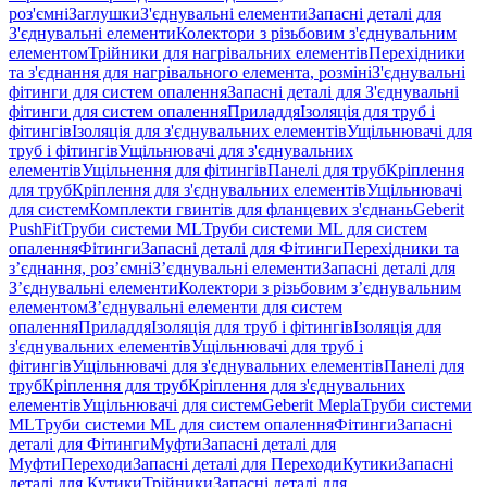
роз'ємні
Заглушки
З'єднувальні елементи
Запасні деталі для
З'єднувальні елементи
Колектори з різьбовим з'єднувальним
елементом
Трійники для нагрівальних елементів
Перехідники
та з'єднання для нагрівального елемента, розміні
З'єднувальні
фітинги для систем опалення
Запасні деталі для З'єднувальні
фітинги для систем опалення
Приладдя
Ізоляція для труб і
фітингів
Ізоляція для з'єднувальних елементів
Ущільнювачі для
труб і фітингів
Ущільнювачі для з'єднувальних
елементів
Ущільнення для фітингів
Панелі для труб
Кріплення
для труб
Кріплення для з'єднувальних елементів
Ущільнювачі
для систем
Комплекти гвинтів для фланцевих з'єднань
Geberit
PushFit
Труби системи ML
Труби системи ML для систем
опалення
Фітинги
Запасні деталі для Фітинги
Перехідники та
з’єднання, роз’ємні
З’єднувальні елементи
Запасні деталі для
З’єднувальні елементи
Колектори з різьбовим з’єднувальним
елементом
З’єднувальні елементи для систем
опалення
Приладдя
Ізоляція для труб і фітингів
Ізоляція для
з'єднувальних елементів
Ущільнювачі для труб і
фітингів
Ущільнювачі для з'єднувальних елементів
Панелі для
труб
Кріплення для труб
Кріплення для з'єднувальних
елементів
Ущільнювачі для систем
Geberit Mepla
Труби системи
ML
Труби системи ML для систем опалення
Фітинги
Запасні
деталі для Фітинги
Муфти
Запасні деталі для
Муфти
Переходи
Запасні деталі для Переходи
Кутики
Запасні
деталі для Кутики
Трійники
Запасні деталі для