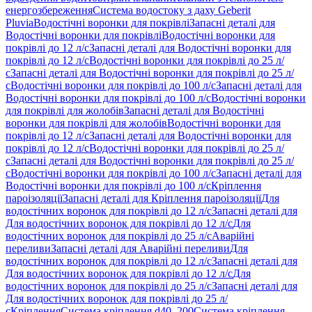
енергозбереження
Система водостоку з даху Geberit
Pluvia
Водостічні воронки для покрівлі
Запасні деталі для
Водостічні воронки для покрівлі
Водостічні воронки для
покрівлі до 12 л/с
Запасні деталі для Водостічні воронки для
покрівлі до 12 л/с
Водостічні воронки для покрівлі до 25 л/
с
Запасні деталі для Водостічні воронки для покрівлі до 25 л/
с
Водостічні воронки для покрівлі до 100 л/с
Запасні деталі для
Водостічні воронки для покрівлі до 100 л/с
Водостічні воронки
для покрівлі для жолобів
Запасні деталі для Водостічні
воронки для покрівлі для жолобів
Водостічні воронки для
покрівлі до 12 л/с
Запасні деталі для Водостічні воронки для
покрівлі до 12 л/с
Водостічні воронки для покрівлі до 25 л/
с
Запасні деталі для Водостічні воронки для покрівлі до 25 л/
с
Водостічні воронки для покрівлі до 100 л/с
Запасні деталі для
Водостічні воронки для покрівлі до 100 л/с
Кріплення
пароізоляції
Запасні деталі для Кріплення пароізоляції
Для
водостічних воронок для покрівлі до 12 л/с
Запасні деталі для
Для водостічних воронок для покрівлі до 12 л/с
Для
водостічних воронок для покрівлі до 25 л/с
Аварійні
переливи
Запасні деталі для Аварійні переливи
Для
водостічних воронок для покрівлі до 12 л/с
Запасні деталі для
Для водостічних воронок для покрівлі до 12 л/с
Для
водостічних воронок для покрівлі до 25 л/с
Запасні деталі для
Для водостічних воронок для покрівлі до 25 л/
с
Кріплення
Система кріплення d40–200
Система кріплення