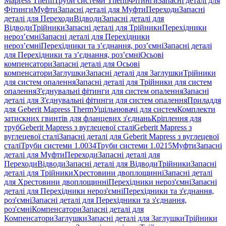
Mapress Therm
Труби системи Therm
Фітинги
Запасні деталі для
Фітинги
Муфти
Запасні деталі для Муфти
Переходи
Запасні
деталі для Переходи
Відводи
Запасні деталі для
Відводи
Трійники
Запасні деталі для Трійники
Перехідники
нероз’ємні
Запасні деталі для Перехідники
нероз’ємні
Перехідники та з’єднання, роз’ємні
Запасні деталі
для Перехідники та з’єднання, роз’ємні
Осьові
компенсатори
Запасні деталі для Осьові
компенсатори
Заглушки
Запасні деталі для Заглушки
Трійники
для систем опалення
Запасні деталі для Трійники для систем
опалення
З'єднувальні фітинги для систем опалення
Запасні
деталі для З'єднувальні фітинги для систем опалення
Приладдя
для Geberit Mapress Therm
Ущільнювачі для систем
Комплекти
затискних гвинтів для фланцевих з'єднань
Кріплення для
труб
Geberit Mapress з вуглецевої сталі
Geberit Mapress з
вуглецевої сталі
Запасні деталі для Geberit Mapress з вуглецевої
сталі
Труби системи 1.0034
Труби системи 1.0215
Муфти
Запасні
деталі для Муфти
Переходи
Запасні деталі для
Переходи
Відводи
Запасні деталі для Відводи
Трійники
Запасні
деталі для Трійники
Хрестовини двоплощинні
Запасні деталі
для Хрестовини двоплощинні
Перехідники нероз'ємні
Запасні
деталі для Перехідники нероз'ємні
Перехідники та з'єднання,
роз'ємні
Запасні деталі для Перехідники та з'єднання,
роз'ємні
Компенсатори
Запасні деталі для
Компенсатори
Заглушки
Запасні деталі для Заглушки
Трійники