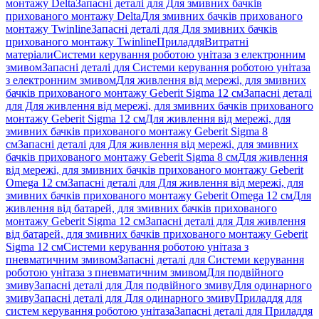
монтажу Delta
Запасні деталі для Для змивних бачків
прихованого монтажу Delta
Для змивних бачків прихованого
монтажу Twinline
Запасні деталі для Для змивних бачків
прихованого монтажу Twinline
Приладдя
Витратні
матеріали
Системи керування роботою унітаза з електронним
змивом
Запасні деталі для Системи керування роботою унітаза
з електронним змивом
Для живлення від мережі, для змивних
бачків прихованого монтажу Geberit Sigma 12 см
Запасні деталі
для Для живлення від мережі, для змивних бачків прихованого
монтажу Geberit Sigma 12 см
Для живлення від мережі, для
змивних бачків прихованого монтажу Geberit Sigma 8
см
Запасні деталі для Для живлення від мережі, для змивних
бачків прихованого монтажу Geberit Sigma 8 см
Для живлення
від мережі, для змивних бачків прихованого монтажу Geberit
Omega 12 см
Запасні деталі для Для живлення від мережі, для
змивних бачків прихованого монтажу Geberit Omega 12 см
Для
живлення від батарей, для змивних бачків прихованого
монтажу Geberit Sigma 12 см
Запасні деталі для Для живлення
від батарей, для змивних бачків прихованого монтажу Geberit
Sigma 12 см
Системи керування роботою унітаза з
пневматичним змивом
Запасні деталі для Системи керування
роботою унітаза з пневматичним змивом
Для подвійного
змиву
Запасні деталі для Для подвійного змиву
Для одинарного
змиву
Запасні деталі для Для одинарного змиву
Приладдя для
систем керування роботою унітаза
Запасні деталі для Приладдя