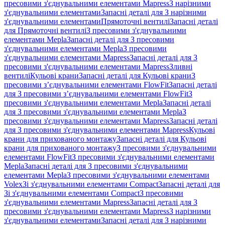
пресовими з'єднувальними елементами Mapress
З нарізними
з'єднувальними елементами
Запасні деталі для З нарізними
з'єднувальними елементами
Прямоточні вентилі
Запасні деталі
для Прямоточні вентилі
З пресовими з'єднувальними
елементами Mepla
Запасні деталі для З пресовими
з'єднувальними елементами Mepla
З пресовими
з'єднувальними елементами Mapress
Запасні деталі для З
пресовими з'єднувальними елементами Mapress
Зливні
вентилі
Кульові крани
Запасні деталі для Кульові крани
З
пресовими з’єднувальними елементами FlowFit
Запасні деталі
для З пресовими з’єднувальними елементами FlowFit
З
пресовими з'єднувальними елементами Mepla
Запасні деталі
для З пресовими з'єднувальними елементами Mepla
З
пресовими з'єднувальними елементами Mapress
Запасні деталі
для З пресовими з'єднувальними елементами Mapress
Кульові
крани для прихованого монтажу
Запасні деталі для Кульові
крани для прихованого монтажу
З пресовими з'єднувальними
елементами FlowFit
З пресовими з'єднувальними елементами
Mepla
Запасні деталі для З пресовими з'єднувальними
елементами Mepla
З пресовими з'єднувальними елементами
Volex
Зі з'єднувальними елементами Compact
Запасні деталі для
Зі з'єднувальними елементами Compact
З пресовими
з'єднувальними елементами Mapress
Запасні деталі для З
пресовими з'єднувальними елементами Mapress
З нарізними
з'єднувальними елементами
Запасні деталі для З нарізними