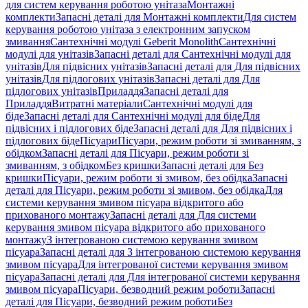
для систем керування роботою унітаза
Монтажні
комплекти
Запасні деталі для Монтажні комплекти
Для систем
керування роботою унітаза з електронним запуском
змивання
Сантехнічні модулі Geberit Monolith
Сантехнічні
модулі для унітазів
Запасні деталі для Сантехнічні модулі для
унітазів
Для підвісних унітазів
Запасні деталі для Для підвісних
унітазів
Для підлогових унітазів
Запасні деталі для Для
підлогових унітазів
Приладдя
Запасні деталі для
Приладдя
Витратні матеріали
Сантехнічні модулі для
біде
Запасні деталі для Сантехнічні модулі для біде
Для
підвісних і підлогових біде
Запасні деталі для Для підвісних і
підлогових біде
Пісуари
Пісуари, режим роботи зі змиванням, з
обідком
Запасні деталі для Пісуари, режим роботи зі
змиванням, з обідком
Без кришки
Запасні деталі для Без
кришки
Пісуари, режим роботи зі змивом, без обідка
Запасні
деталі для Пісуари, режим роботи зі змивом, без обідка
Для
системи керування змивом пісуара відкритого або
прихованого монтажу
Запасні деталі для Для системи
керування змивом пісуара відкритого або прихованого
монтажу
З інтегрованою системою керування змивом
пісуара
Запасні деталі для З інтегрованою системою керування
змивом пісуара
Для інтегрованої системи керування змивом
пісуара
Запасні деталі для Для інтегрованої системи керування
змивом пісуара
Пісуари, безводний режим роботи
Запасні
деталі для Пісуари, безводний режим роботи
Без