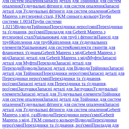
для систем опалення
Запасні деталі для Трійники для систем
опалення
З'єднувальні фітинги для систем опалення
Запасні
деталі для З'єднувальні фітинги для систем опалення
Geberit
Mapress з вуглецевої сталі, FKM синього кольору
Труби
системи 1.0034
Труби системи
1.0215
Відводи
Трійники
Перехідники нероз'ємні
Перехідники
та з'єднання, роз'ємні
Приладдя для Geberit Mapress з
вуглецевої сталі
Ущільнювачі для труб і фітингів
Панелі для
труб
Кріплення для труб
Кріплення для з'єднувальних
елементів
Ущільнювачі для систем
Комплекти гвинтів для
фланцевих з'єднань
Geberit Mapress з міді
Geberit Mapress з
міді
Запасні деталі для Geberit Mapress з міді
Муфти
Запасні
деталі для Муфти
Переходи
Запасні деталі для
Переходи
Відводи
Запасні деталі для Відводи
Трійники
Запасні
деталі для Трійники
Перехідники нероз'ємні
Запасні деталі для
Перехідники нероз'ємні
Перехідники та з'єднання,
роз'ємні
Запасні деталі для Перехідники та з'єднання,
роз'ємні
Заглушки
Запасні деталі для Заглушки
З'єднувальні
елементи
Запасні деталі для З'єднувальні елементи
Трійники
для систем опалення
Запасні деталі для Трійники для систем
опалення
З'єднувальні фітинги для систем опалення
Запасні
деталі для З'єднувальні фітинги для систем опалення
Geberit
Mapress з міді, газ
Відводи
Перехідники нероз'ємні
Geberit
Mapress з міді, FKM синього кольору
Відводи
Перехідники
нероз'ємні
Перехідники та з'єднання, роз'ємні
Приладдя для