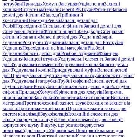
патрубки
Приладдя
Хомути
Заглушки
Ущільнення
Захисні
кришки
Витратні матеріали
Geberit PE
Труби
Фітинги
Запасні
деталі для Фітинги
Відводи
Трійники й
хрестовини
Переходи
Ревізії
Запасні деталі для
Ревізії
Перехідники
Спеціальні фітинги
Запасні деталі для
Спеціальні фітинги
Фітинги SuperTube
Відводи
Спеціальні
фітинги
З'єднання
Запасні деталі для З'єднання
Зварні
з'єднання
Розтрубні з'єднання
Запасні деталі для Розтрубні
з'єднання
Перехідники на інші матеріали
Різьбові
з'єднання
Запасні деталі для Різьбові з'єднання
Фланцеві
з'єднання
Фланцеві втулки
З'єднувальні елементи
Запасні деталі
для З'єднувальні елементи
З'єднувальні коліна
Запасні деталі
для З'єднувальні коліна
Приєднувальні муфти
Запасні деталі
для Приєднувальні муфти
З'єднувальні патрубки
Запасні деталі
для З'єднувальні патрубки
Трубні сифони
Запасні деталі для
Трубні сифони
Розтрубні сифони
Запасні деталі для Розтрубні
сифони
Приладдя
Хомути
Кріплення для хомутів
Напрямні
опорні жолоби
Заглушки
Ущільнення
Захисні короби
Витратні
матеріали
Протипожежний захист, звукоізоляція та захист від
вологи
Протипожежний захист
Протипожежний захист для
систем каналізації
Звукоізоляція
Ізоляційні елементи для
ізоляції корпусного шуму
Ізоляційні елементи для ізоляції
корпусного шуму й шуму, що розповсюджується
повітрям
Гідроізоляція
Ущільнювачі
Повітряні клапани для
відведення води
Повітряні клапани
Клапани з технологією