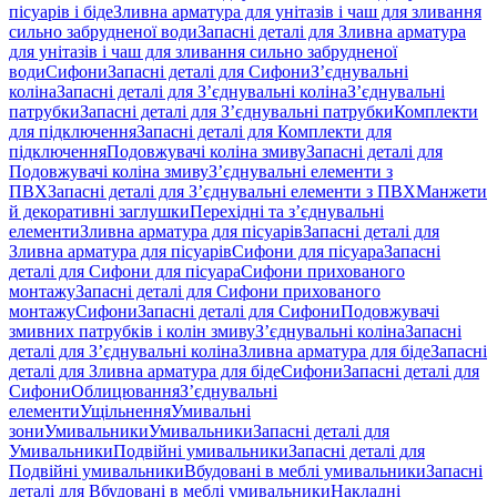
пісуарів і біде
Зливна арматура для унітазів і чаш для зливання
сильно забрудненої води
Запасні деталі для Зливна арматура
для унітазів і чаш для зливання сильно забрудненої
води
Сифони
Запасні деталі для Сифони
З’єднувальні
коліна
Запасні деталі для З’єднувальні коліна
З’єднувальні
патрубки
Запасні деталі для З’єднувальні патрубки
Комплекти
для підключення
Запасні деталі для Комплекти для
підключення
Подовжувачі коліна змиву
Запасні деталі для
Подовжувачі коліна змиву
З’єднувальні елементи з
ПВХ
Запасні деталі для З’єднувальні елементи з ПВХ
Манжети
й декоративні заглушки
Перехідні та з’єднувальні
елементи
Зливна арматура для пісуарів
Запасні деталі для
Зливна арматура для пісуарів
Сифони для пісуара
Запасні
деталі для Сифони для пісуара
Сифони прихованого
монтажу
Запасні деталі для Сифони прихованого
монтажу
Сифони
Запасні деталі для Сифони
Подовжувачі
змивних патрубків і колін змиву
З’єднувальні коліна
Запасні
деталі для З’єднувальні коліна
Зливна арматура для біде
Запасні
деталі для Зливна арматура для біде
Сифони
Запасні деталі для
Сифони
Облицювання
З’єднувальні
елементи
Ущільнення
Умивальні
зони
Умивальники
Умивальники
Запасні деталі для
Умивальники
Подвійні умивальники
Запасні деталі для
Подвійні умивальники
Вбудовані в меблі умивальники
Запасні
деталі для Вбудовані в меблі умивальники
Накладні