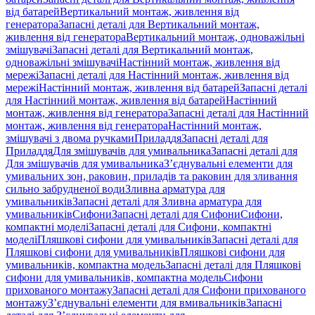
від батарей
Вертикальний монтаж, живлення від
генератора
Запасні деталі для Вертикальний монтаж,
живлення від генератора
Вертикальний монтаж, одноважільні
змішувачі
Запасні деталі для Вертикальний монтаж,
одноважільні змішувачі
Настінний монтаж, живлення від
мережі
Запасні деталі для Настінний монтаж, живлення від
мережі
Настінний монтаж, живлення від батарей
Запасні деталі
для Настінний монтаж, живлення від батарей
Настінний
монтаж, живлення від генератора
Запасні деталі для Настінний
монтаж, живлення від генератора
Настінний монтаж,
змішувачі з двома ручками
Приладдя
Запасні деталі для
Приладдя
Для змішувачів для умивальника
Запасні деталі для
Для змішувачів для умивальника
З’єднувальні елементи для
умивальних зон, раковин, приладів та раковин для зливання
сильно забрудненої води
Зливна арматура для
умивальників
Запасні деталі для Зливна арматура для
умивальників
Сифони
Запасні деталі для Сифони
Сифони,
компактні моделі
Запасні деталі для Сифони, компактні
моделі
Пляшкові сифони для умивальників
Запасні деталі для
Пляшкові сифони для умивальників
Пляшкові сифони для
умивальників, компактна модель
Запасні деталі для Пляшкові
сифони для умивальників, компактна модель
Сифони
прихованого монтажу
Запасні деталі для Сифони прихованого
монтажу
З’єднувальні елементи для вмивальників
Запасні