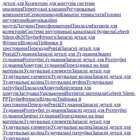
деталі для Колектори для контурів системи
опалення
Перепускні клапани
Регулювальні
компоненти
Сервоприводи
Кімнатні термостати
Головні
регулятори
Комунікаційні
модулі
Датчики
Трансформатори
Приладдя
Ізоляція для
колекторів
Системи внутрішньої каналізації будівель
Geberit
Silent-db20
Труби
Фітинги
Запасні деталі для
Фітинги
Відводи
Трійники й
хрестовини
Переходи
Ревізії
Запасні деталі для
Ревізії
З'єднання
Запасні деталі для З'єднання
Зварні
з'єднання
Розтрубні з'єднання
Запасні деталі для Розтрубні
з'єднання
Хомутові з'єднання
Перехідники на інші
матеріали
З'єднувальні елементи
Запасні деталі для
З'єднувальні елементи
З'єднувальні коліна
Запасні деталі для
З'єднувальні коліна
З'єднувальні муфти
З'єднувальні
патрубки
Приладдя
Хомути
Кріплення для
хомутів
Заглушки
Ущільнення
Витратні матеріали
Geberit Silent-
PP
Труби
Фітинги
Відводи
Трійники й
хрестовини
Переходи
Ревізії
З'єднання
Запасні деталі для
З'єднання
Розтрубні з'єднання
Запасні деталі для Розтрубні
з'єднання
Зачіпні з'єднання
Перехідники на інші
матеріали
З'єднувальні елементи
Запасні деталі для
З'єднувальні елементи
З'єднувальні коліна
Запасні деталі для
З'єднувальні коліна
З'єднувальні патрубки
Запасні деталі для
З'єднувальні