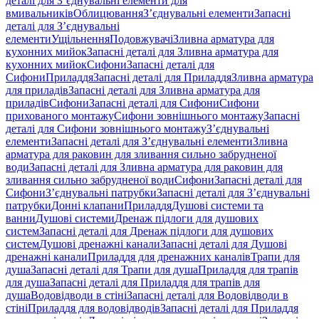
деталі для З’єднувальні елементи для
вмивальників
Облицювання
З’єднувальні елементи
Запасні
деталі для З’єднувальні
елементи
Ущільнення
Подовжувачі
Зливна арматура для
кухонних мийок
Запасні деталі для Зливна арматура для
кухонних мийок
Сифони
Запасні деталі для
Сифони
Приладдя
Запасні деталі для Приладдя
Зливна арматура
для приладів
Запасні деталі для Зливна арматура для
приладів
Сифони
Запасні деталі для Сифони
Сифони
прихованого монтажу
Сифони зовнішнього монтажу
Запасні
деталі для Сифони зовнішнього монтажу
З’єднувальні
елементи
Запасні деталі для З’єднувальні елементи
Зливна
арматура для раковин для зливання сильно забрудненої
води
Запасні деталі для Зливна арматура для раковин для
зливання сильно забрудненої води
Сифони
Запасні деталі для
Сифони
З’єднувальні патрубки
Запасні деталі для З’єднувальні
патрубки
Донні клапани
Приладдя
Душові системи та
ванни
Душові системи
Дренаж підлоги для душових
систем
Запасні деталі для Дренаж підлоги для душових
систем
Душові дренажні канали
Запасні деталі для Душові
дренажні канали
Приладдя для дренажних каналів
Трапи для
душа
Запасні деталі для Трапи для душа
Приладдя для трапів
для душа
Запасні деталі для Приладдя для трапів для
душа
Водовідводи в стіні
Запасні деталі для Водовідводи в
стіні
Приладдя для водовідводів
Запасні деталі для Приладдя