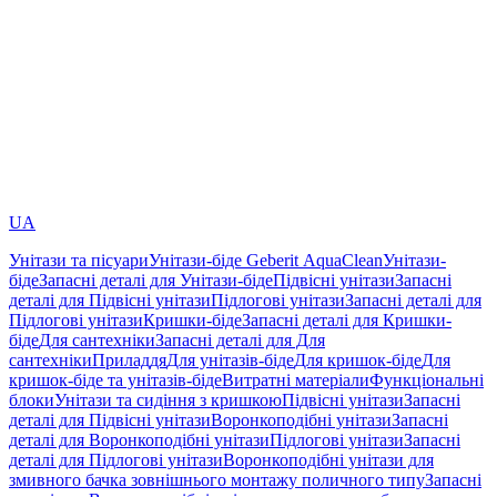
UA
Унітази та пісуари
Унітази-біде Geberit AquaClean
Унітази-
біде
Запасні деталі для Унітази-біде
Підвісні унітази
Запасні
деталі для Підвісні унітази
Підлогові унітази
Запасні деталі для
Підлогові унітази
Кришки-біде
Запасні деталі для Кришки-
біде
Для сантехніки
Запасні деталі для Для
сантехніки
Приладдя
Для унітазів-біде
Для кришок-біде
Для
кришок-біде та унітазів-біде
Витратні матеріали
Функціональні
блоки
Унітази та сидіння з кришкою
Підвісні унітази
Запасні
деталі для Підвісні унітази
Воронкоподібні унітази
Запасні
деталі для Воронкоподібні унітази
Підлогові унітази
Запасні
деталі для Підлогові унітази
Воронкоподібні унітази для
змивного бачка зовнішнього монтажу поличного типу
Запасні