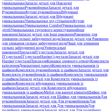
умивальники
Запасні деталі для Накладні
умивальники
Рукомийники
Запасні деталі для
Рукомийники
Кутові рукомийники
Вбудовані
умивальники
Запасні деталі для Вбудовані
умивальники
Умивальники під стільницю
Кутові
умивальники
Умивальники Comfort
Умивальники для
дітей
Умивальники групового користування
Інші
раковини
Запасні деталі для Інші раковини
Раковини для
зливання сильно забрудненої води
Запасні деталі для Раковини
для зливання сильно забрудненої води
Чаші для зливання
сильно забрудненої води
Універсальні
раковини
Приладдя
П’єдестали
Запасні деталі для
П’єдестали
П’єдестали
Напівп’єдестали
Запасні деталі для
Напівп’єдестали
Приладдя
Кришки зливного отвору
Комплекти
кріплення
Декоративні панелі
Комплекти умивальників із
шафкою
Комплекти рукомийників із шафкою
Запасні деталі для
Комплекти рукомийників із шафкою
Комплекти умивальників
із шафкою
Запасні деталі для Комплекти умивальників із
шафкою
Комплекти вбудованих умивальників із
шафкою
Запасні деталі для Комплекти вбудованих
умивальників із шафкою
Меблі для ванної кімнати
Шафки для
умивальників
Запасні деталі для Шафки для умивальників
Для
рукомийників
Запасні деталі для Для рукомийників
Для
умивальників
Запасні деталі для Для умивальників
Для
подвійних умивальників
Запасні деталі для Для подвійних