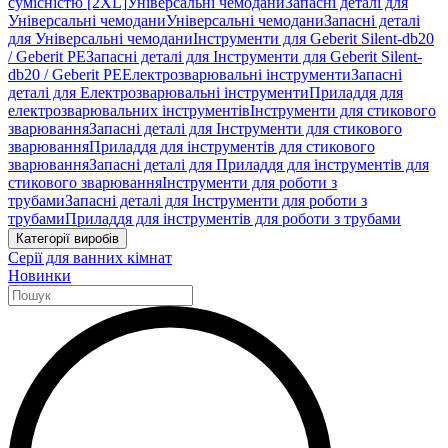
сумісністю [2XL]
Універсальні чемодани
Запасні деталі для
Універсальні чемодани
Універсальні чемодани
Запасні деталі
для Універсальні чемодани
Інструменти для Geberit Silent-db20
/ Geberit PE
Запасні деталі для Інструменти для Geberit Silent-
db20 / Geberit PE
Електрозварювальні інструменти
Запасні
деталі для Електрозварювальні інструменти
Приладдя для
електрозварювальних інструментів
Інструменти для стикового
зварювання
Запасні деталі для Інструменти для стикового
зварювання
Приладдя для інструментів для стикового
зварювання
Запасні деталі для Приладдя для інструментів для
стикового зварювання
Інструменти для роботи з
трубами
Запасні деталі для Інструменти для роботи з
трубами
Приладдя для інструментів для роботи з трубами
Категорії виробів
Серії для ванних кімнат
Новинки