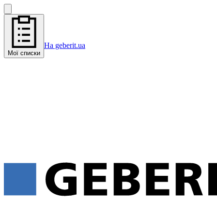
На geberit.ua
Мої списки