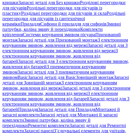
кришки
Запасні деталі для Без кришки
Розділові перегородки
для пісуарів
Роздільні перегородки для пісуарів із
пластику
Роздільні перегородки для пісуарів зі скла
Роздільні
перегородки для пісуарів із сантехнічної
кераміки
Приладдя
Сифони й приладдя для сифонів
Змивні
патрубки, коліна змиву й перехідники
Комплекти
кріплення
Системи керування змивом пісуара
Прихований
монтаж
Запасні деталі для Прихований монтаж
З електронним
керуванням змивом, живлення від мережі
Запасні деталі для З
електронним керуванням змивом, живлення від мережі
З
електронним керуванням змивом, живлення від
батарей
Запасні деталі для З електронним керуванням змивом,
живлення від батарей
З пневматичним керуванням
змивом
Запасні деталі для З пневматичним керуванням
змивом
Basic
Запасні деталі для Basic
Зовнішній монтаж
Запасні
деталі для Зовнішній монтаж
З електронним керуванням
змивом, живлення від мережі
Запасні деталі для З електронним
керуванням змивом, живлення від мережі
З електронним
керуванням змивом, живлення від батарей
Запасні деталі для З
електронним керуванням змивом, живлення від
батарей
Приладдя
Запасні деталі для Приладдя
Монтажні й
запасні комплекти
Запасні деталі для Монтажні й запасні
комплекти
Змивні патрубки, коліна змиву й
перехідники
Ремонтні комплекти
Запасні деталі для Ремонтні
комплекти
Захисні панелі
З’єднувальні елементи для унітазів,