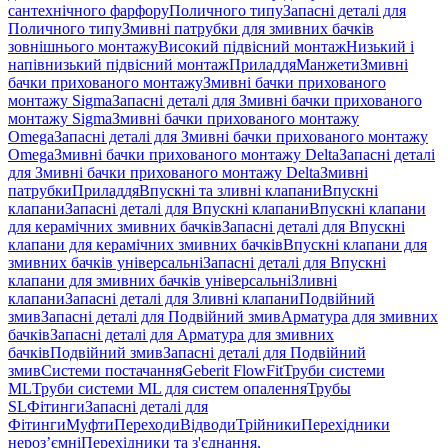
сантехнічного фарфору
Поличного типу
Запасні деталі для
Поличного типу
Змивні патрубки для змивних бачків
зовнішнього монтажу
Високий підвісний монтаж
Низький і
напівнизький підвісний монтаж
Приладдя
Манжети
Змивні
бачки прихованого монтажу
Змивні бачки прихованого
монтажу Sigma
Запасні деталі для Змивні бачки прихованого
монтажу Sigma
Змивні бачки прихованого монтажу
Omega
Запасні деталі для Змивні бачки прихованого монтажу
Omega
Змивні бачки прихованого монтажу Delta
Запасні деталі
для Змивні бачки прихованого монтажу Delta
Змивні
патрубки
Приладдя
Впускні та зливні клапани
Впускні
клапани
Запасні деталі для Впускні клапани
Впускні клапани
для керамічних змивних бачків
Запасні деталі для Впускні
клапани для керамічних змивних бачків
Впускні клапани для
змивних бачків універсальні
Запасні деталі для Впускні
клапани для змивних бачків універсальні
Зливні
клапани
Запасні деталі для Зливні клапани
Подвійний
змив
Запасні деталі для Подвійний змив
Арматура для змивних
бачкiв
Запасні деталі для Арматура для змивних
бачкiв
Подвійний змив
Запасні деталі для Подвійний
змив
Системи постачання
Geberit FlowFit
Труби системи
ML
Труби системи ML для систем опалення
Трубы
SL
Фітинги
Запасні деталі для
Фітинги
Муфти
Переходи
Відводи
Трійники
Перехідники
нероз’ємні
Перехідники та з'єднання,