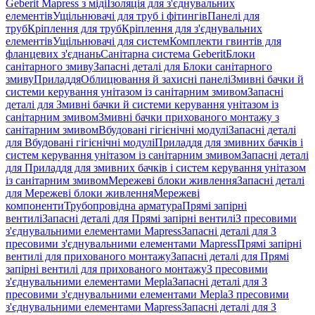
Geberit Mapress з міді
Ізоляція для з'єднувальних
елементів
Ущільнювачі для труб і фітингів
Панелі для
труб
Кріплення для труб
Кріплення для з'єднувальних
елементів
Ущільнювачі для систем
Комплекти гвинтів для
фланцевих з'єднань
Санітарна система Geberit
Блоки
санітарного змиву
Запасні деталі для Блоки санітарного
змиву
Приладдя
Облицювання й захисні панелі
Змивні бачки й
системи керування унітазом із санітарним змивом
Запасні
деталі для Змивні бачки й системи керування унітазом із
санітарним змивом
Змивні бачки прихованого монтажу з
санітарним змивом
Вбудовані гігієнічні модулі
Запасні деталі
для Вбудовані гігієнічні модулі
Приладдя для змивних бачків і
систем керування унітазом із санітарним змивом
Запасні деталі
для Приладдя для змивних бачків і систем керування унітазом
із санітарним змивом
Мережеві блоки живлення
Запасні деталі
для Мережеві блоки живлення
Мережеві
компоненти
Трубопровідна арматура
Прямі запірні
вентилі
Запасні деталі для Прямі запірні вентилі
З пресовими
з'єднувальними елементами Mapress
Запасні деталі для З
пресовими з'єднувальними елементами Mapress
Прямі запірні
вентилі для прихованого монтажу
Запасні деталі для Прямі
запірні вентилі для прихованого монтажу
З пресовими
з'єднувальними елементами Mepla
Запасні деталі для З
пресовими з'єднувальними елементами Mepla
З пресовими
з'єднувальними елементами Mapress
Запасні деталі для З