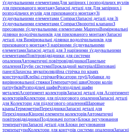
з'єднувальними елементами
Для запірних і розподільчих вузлів
для прихованого монтажу
Запасні деталі для Для запірних і
розподільчих вузлів для прихованого монтажу
Зі
з'єднувальними елементами Compact
Запасні деталі для Зі
з'єднувальними елементами Compact
Зворотні клапани
З
пресовими з'єднувальними елементами Mapress
Вимірювальні
ділянки водолічильників для прихованого монтажу
Запасні
деталі для Вимірювальні ділянки водолічильників для
прихованого монтажу
З нарізними з'єднувальними
елементами
Запасні деталі для З нарізними з'єднувальними
елементами
Повітровідвідники для системи
опалення
Автоматичні повітровідвідники
Панельне
опалення
Труби системи
Прокладний матеріал
Шиповані
панелі
Захисна звукоізоляційна стрічка по краях
конструкції
Клейкі стрічки
Фіксатори труб
Добавки до
вирівнювальної стяжки
Температурні шви
Опори колін
патрубків
Розподільчі шафи
Розподільчі шафи
металеві
Асортимент колекторів
Запасні деталі для Асортимент
колекторів
Колектори для підлогового опалення
Запасні деталі
для Колектори для підлогового опалення
Шаровые
краны
Термометри
Перехідники
Запасні деталі для
Перехідники
Кінцеві елементи колекторів
Автоматичні
повітровідвідники
Поділювачі потоку
Блоки регулювання
температури
Запасні деталі для Блоки регулювання
температури
Колектори для контурів системи опалення
Запасні