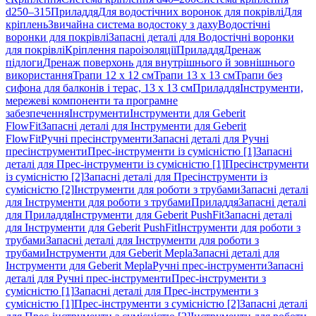
d250–315
Приладдя
Для водостічних воронок для покрівлі
Для
кріплень
Звичайна система водостоку з даху
Водостічні
воронки для покрівлі
Запасні деталі для Водостічні воронки
для покрівлі
Кріплення пароізоляції
Приладдя
Дренаж
підлоги
Дренаж поверхонь для внутрішнього й зовнішнього
використання
Трапи 12 x 12 см
Трапи 13 x 13 см
Трапи без
сифона для балконів і терас, 13 x 13 см
Приладдя
Інструменти,
мережеві компоненти та програмне
забезпечення
Інструменти
Інструменти для Geberit
FlowFit
Запасні деталі для Інструменти для Geberit
FlowFit
Ручні пресінструменти
Запасні деталі для Ручні
пресінструменти
Прес-інструменти із сумісністю [1]
Запасні
деталі для Прес-інструменти із сумісністю [1]
Пресінструменти
із сумісністю [2]
Запасні деталі для Пресінструменти із
сумісністю [2]
Інструменти для роботи з трубами
Запасні деталі
для Інструменти для роботи з трубами
Приладдя
Запасні деталі
для Приладдя
Інструменти для Geberit PushFit
Запасні деталі
для Інструменти для Geberit PushFit
Інструменти для роботи з
трубами
Запасні деталі для Інструменти для роботи з
трубами
Інструменти для Geberit Mepla
Запасні деталі для
Інструменти для Geberit Mepla
Ручні прес-інструменти
Запасні
деталі для Ручні прес-інструменти
Прес-інструменти з
сумісністю [1]
Запасні деталі для Прес-інструменти з
сумісністю [1]
Прес-інструменти з сумісністю [2]
Запасні деталі