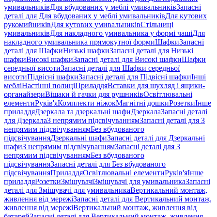
умивальників
Для вбудованих у меблі умивальників
Запасні
деталі для Для вбудованих у меблі умивальників
Для кутових
рукомийників
Для кутових умивальників
Стільниці
умивальників
Для накладного умивальника у формі чаші
Для
накладного умивальника прямокутної форми
Шафки
Запасні
деталі для Шафки
Низькі шафки
Запасні деталі для Низькі
шафки
Високі шафки
Запасні деталі для Високі шафки
Шафки
середньої висоти
Запасні деталі для Шафки середньої
висоти
Підвісні шафки
Запасні деталі для Підвісні шафки
Інші
меблі
Настінні полиці
Приладдя
Вставки для шухляд і ящики-
органайзери
Вішаки й гачки для рушників
Освітлювальні
елементи
Руків'я
Комплекти ніжок
Магнітні дошки
Розетки
Інше
приладдя
Дзеркала та дзеркальні шафи
Дзеркала
Запасні деталі
для Дзеркала
З непрямим підсвічуванням
Запасні деталі для З
непрямим підсвічуванням
Без вбудованого
підсвічування
Дзеркальні шафи
Запасні деталі для Дзеркальні
шафи
З непрямим підсвічуванням
Запасні деталі для З
непрямим підсвічуванням
Без вбудованого
підсвічування
Запасні деталі для Без вбудованого
підсвічування
Приладдя
Освітлювальні елементи
Руків'я
Інше
приладдя
Розетки
Змішувачі
Змішувачі для умивальника
Запасні
деталі для Змішувачі для умивальника
Вертикальний монтаж,
живлення від мережі
Запасні деталі для Вертикальний монтаж,
живлення від мережі
Вертикальний монтаж, живлення від
батарей
Запасні деталі для Вертикальний монтаж, живлення