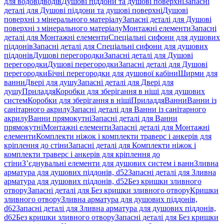
для водовідводів
Душові піддони та душові поверхні
Запасні
деталі для Душові піддони та душові поверхні
Душові
поверхні з мінерального матеріалу
Запасні деталі для Душові
поверхні з мінерального матеріалу
Монтажні елементи
Запасні
деталі для Монтажні елементи
Спеціальні сифони для душових
піддонів
Запасні деталі для Спеціальні сифони для душових
піддонів
Душові перегородки
Запасні деталі для Душові
перегородки
Душові перегородки
Запасні деталі для Душові
перегородки
Бічні перегородки для душової кабіни
Ширми для
ванни
Двері для душу
Запасні деталі для Двері для
душу
Приладдя
Коробки для зберігання в ніші для душових
систем
Коробки для зберігання в ніші
Приладдя
Ванни
Ванни із
санітарного акрилу
Запасні деталі для Ванни із санітарного
акрилу
Ванни прямокутні
Запасні деталі для Ванни
прямокутні
Монтажні елементи
Запасні деталі для Монтажні
елементи
Комплекти ніжок і комплекти траверс і анкерів для
кріплення до стіни
Запасні деталі для Комплекти ніжок і
комплекти траверс і анкерів для кріплення до
стіни
З’єднувальні елементи для душових систем і ванн
Зливна
арматура для душових піддонів, d52
Запасні деталі для Зливна
арматура для душових піддонів, d52
Без кришки зливного
отвору
Запасні деталі для Без кришки зливного отвору
Кришки
зливного отвору
Зливна арматура для душових піддонів,
d62
Запасні деталі для Зливна арматура для душових піддонів,
d62
Без кришки зливного отвору
Запасні деталі для Без кришки