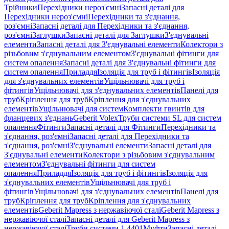
Трійники
Перехідники нероз'ємні
Запасні деталі для
Перехідники нероз'ємні
Перехідники та з'єднання,
роз'ємні
Запасні деталі для Перехідники та з'єднання,
роз'ємні
Заглушки
Запасні деталі для Заглушки
З'єднувальні
елементи
Запасні деталі для З'єднувальні елементи
Колектори з
різьбовим з'єднувальним елементом
З'єднувальні фітинги для
систем опалення
Запасні деталі для З'єднувальні фітинги для
систем опалення
Приладдя
Ізоляція для труб і фітингів
Ізоляція
для з'єднувальних елементів
Ущільнювачі для труб і
фітингів
Ущільнювачі для з'єднувальних елементів
Панелі для
труб
Кріплення для труб
Кріплення для з'єднувальних
елементів
Ущільнювачі для систем
Комплекти гвинтів для
фланцевих з'єднань
Geberit Volex
Труби системи SL для систем
опалення
Фітинги
Запасні деталі для Фітинги
Перехідники та
з'єднання, роз'ємні
Запасні деталі для Перехідники та
з'єднання, роз'ємні
З'єднувальні елементи
Запасні деталі для
З'єднувальні елементи
Колектори з різьбовим з'єднувальним
елементом
З'єднувальні фітинги для систем
опалення
Приладдя
Ізоляція для труб і фітингів
Ізоляція для
з'єднувальних елементів
Ущільнювачі для труб і
фітингів
Ущільнювачі для з'єднувальних елементів
Панелі для
труб
Кріплення для труб
Кріплення для з'єднувальних
елементів
Geberit Mapress з нержавіючої сталі
Geberit Mapress з
нержавіючої сталі
Запасні деталі для Geberit Mapress з
нержавіючої сталі
Труби системи 1.4401
Муфти
Запасні деталі