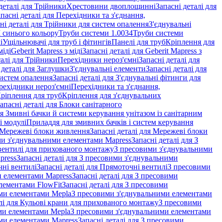
деталі для Трійники
Хрестовини двоплощинні
Запасні деталі для
пасні деталі для Перехідники та з'єднання,
ні деталі для Трійники для систем опалення
З'єднувальні
M синього кольору
Труби системи 1.0034
Труби системи
і
Ущільнювачі для труб і фітингів
Панелі для труб
Кріплення для
міді
Geberit Mapress з міді
Запасні деталі для Geberit Mapress з
талі для Трійники
Перехідники нероз'ємні
Запасні деталі для
 деталі для Заглушки
З'єднувальні елементи
Запасні деталі для
систем опалення
Запасні деталі для З'єднувальні фітинги для
рехідники нероз'ємні
Перехідники та з'єднання,
ріплення для труб
Кріплення для з'єднувальних
апасні деталі для Блоки санітарного
ля Змивні бачки й системи керування унітазом із санітарним
і модулі
Приладдя для змивних бачків і систем керування
Мережеві блоки живлення
Запасні деталі для Мережеві блоки
и з'єднувальними елементами Mapress
Запасні деталі для З
і вентилі для прихованого монтажу
З пресовими з'єднувальними
press
Запасні деталі для З пресовими з'єднувальними
ні вентилі
Запасні деталі для Прямоточні вентилі
З пресовими
и елементами Mapress
Запасні деталі для З пресовими
лементами FlowFit
Запасні деталі для З пресовими
ими елементами Mepla
З пресовими з'єднувальними елементами
алі для Кульові крани для прихованого монтажу
З пресовими
ими елементами Mepla
З пресовими з'єднувальними елементами
ми елементами Mapress
Запасні деталі для З пресовими