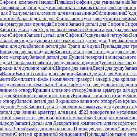
 Сифони, компактні моделі
Пляшкові сифони для умивальників
За
я Пляшкові сифони для умивальників, компактна модель
Сифони п
і для З’єднувальні елементи для вмивальників
Облицювання
З’єдн
их мийок
Запасні деталі для Зливна арматура для кухонних мийок
на арматура для приладів
Сифони
Запасні деталі для Сифони
Сифон
Запасні деталі для З’єднувальні елементи
Зливна арматура для ра
 води
Сифони
Запасні деталі для Сифони
З’єднувальні патрубки
Зап
наж підлоги для душових систем
Запасні деталі для Дренаж підл
рапи для душа
Запасні деталі для Трапи для душа
Приладдя для тра
риладдя для водовідводів
Запасні деталі для Приладдя для водов
ного матеріалу
Запасні деталі для Душові поверхні з мінерального
лі для Спеціальні сифони для душових піддонів
Душові перегород
ородки для душової кабіни
Ширми для ванни
Двері для душу
Запас
я
Ванни
Ванни із санітарного акрилу
Запасні деталі для Ванни із 
ементи
Комплекти ніжок і комплекти траверс і анкерів для кріплен
для душових систем і ванн
Зливна арматура для душових піддонів
зливного отвору
Кришки зливного отвору
Зливна арматура для ду
лі для Без кришки зливного отвору
Кришки зливного отвору
Злив
о отвору
Запасні деталі для З кришкою зливного отвору
Без кришк
ддонів Sestra
Запасні деталі для Зливна арматура для душових під
деталі для Зливна арматура для ванн, d52
З поворотним механізм
ативні комплекти для поворотного механізму
З поворотним механі
підводу
Запасні деталі для Декоративні комплекти для поворотног
алі для З пробками донного клапана
Приладдя для зливної армату
системи
Системи кріплення
Облицювання
Приладдя
Монтажні еле