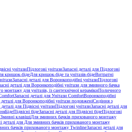
двісні унітази
Підлогові унітази
Запасні деталі для Підлогові
ля кришок-біде
Для кришок-біде та унітазів-біде
Витратні
нітази
Запасні деталі для Воронкоподібні унітази
Підлогові
пасні деталі для Воронкоподібні унітази для змивного бачка
о монтажу для унітазів, із сантехнічної кераміки
Поличного
Comfort
Запасні деталі для Унітази Comfort
Воронкоподібні
 деталі для Воронкоподібні унітази подовжені
Сидіння з
 деталі для Підвісні унітази
Підлогові унітази
Запасні деталі для
ння
Біде
Підвісні біде
Запасні деталі для Підвісні біде
Підлогові
 Змивні клавіші
Для змивних бачків прихованого монтажу
і деталі для Для змивних бачків прихованого монтажу
вних бачків прихованого монтажу Twinline
Запасні деталі для