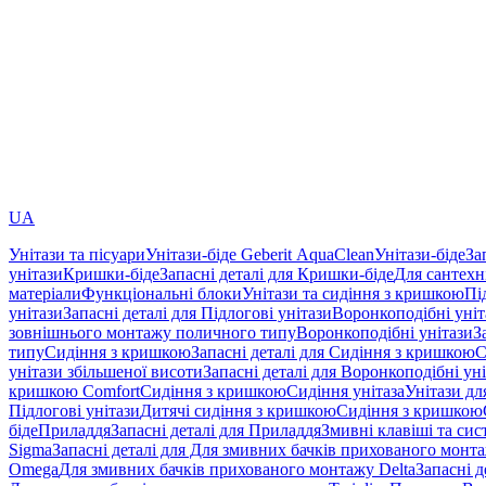
UA
Унітази та пісуари
Унітази-біде Geberit AquaClean
Унітази-біде
За
унітази
Кришки-біде
Запасні деталі для Кришки-біде
Для сантехн
матеріали
Функціональні блоки
Унітази та сидіння з кришкою
Пі
унітази
Запасні деталі для Підлогові унітази
Воронкоподібні уні
зовнішнього монтажу поличного типу
Воронкоподібні унітази
З
типу
Сидіння з кришкою
Запасні деталі для Сидіння з кришкою
С
унітази збільшеної висоти
Запасні деталі для Воронкоподібні ун
кришкою Comfort
Сидіння з кришкою
Сидіння унітаза
Унітази дл
Підлогові унітази
Дитячі сидіння з кришкою
Сидіння з кришкою
біде
Приладдя
Запасні деталі для Приладдя
Змивні клавіші та си
Sigma
Запасні деталі для Для змивних бачків прихованого монт
Omega
Для змивних бачків прихованого монтажу Delta
Запасні 