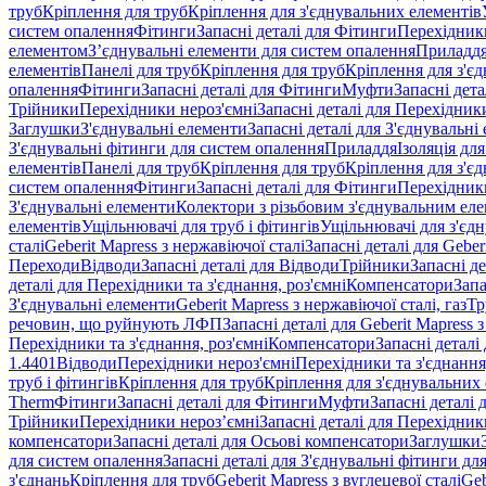
труб
Кріплення для труб
Кріплення для з'єднувальних елементів
систем опалення
Фітинги
Запасні деталі для Фітинги
Перехідники
елементом
З’єднувальні елементи для систем опалення
Приладд
елементів
Панелі для труб
Кріплення для труб
Кріплення для з'є
опалення
Фітинги
Запасні деталі для Фітинги
Муфти
Запасні дет
Трійники
Перехідники нероз'ємні
Запасні деталі для Перехідник
Заглушки
З'єднувальні елементи
Запасні деталі для З'єднувальні
З'єднувальні фітинги для систем опалення
Приладдя
Ізоляція для
елементів
Панелі для труб
Кріплення для труб
Кріплення для з'є
систем опалення
Фітинги
Запасні деталі для Фітинги
Перехідники
З'єднувальні елементи
Колектори з різьбовим з'єднувальним ел
елементів
Ущільнювачі для труб і фітингів
Ущільнювачі для з'єд
сталі
Geberit Mapress з нержавіючої сталі
Запасні деталі для Geber
Переходи
Відводи
Запасні деталі для Відводи
Трійники
Запасні д
деталі для Перехідники та з'єднання, роз'ємні
Компенсатори
Запа
З'єднувальні елементи
Geberit Mapress з нержавіючої сталі, газ
Тр
речовин, що руйнують ЛФП
Запасні деталі для Geberit Mapress
Перехідники та з'єднання, роз'ємні
Компенсатори
Запасні детал
1.4401
Відводи
Перехідники нероз'ємні
Перехідники та з'єднання,
труб і фітингів
Кріплення для труб
Кріплення для з'єднувальних
Therm
Фітинги
Запасні деталі для Фітинги
Муфти
Запасні деталі
Трійники
Перехідники нероз’ємні
Запасні деталі для Перехідник
компенсатори
Запасні деталі для Осьові компенсатори
Заглушки
для систем опалення
Запасні деталі для З'єднувальні фітинги дл
з'єднань
Кріплення для труб
Geberit Mapress з вуглецевої сталі
Geb