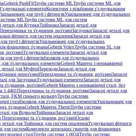
нь
Geberit PushFit
Труби системи ML
Труби системи ML для
 З’єднувальні елементи
Колектори з різьбовим з’єднувальним
Ущільнювачі для труб і фітингів
Ущільнювачі для з'єднувальних
системи ML
Труби системи ML для систем
і деталі для Кутики
Трійники
Запасні деталі для
 Перехідники та з'єднання, роз'ємні
Заглушки
Запасні деталі для
альні фітинги для систем опалення
Запасні деталі для
для труб і фітингів
Ущільнювачі для з'єднувальних
для фланцевих з'єднань
Geberit Volex
Труби системи SL для
я, роз'ємні
З'єднувальні елементи
Запасні деталі для
ія для труб і фітингів
Ізоляція для з'єднувальних
 для з'єднувальних елементів
Geberit Mapress з нержавіючої
і деталі для Муфти
Переходи
Запасні деталі для
ехідники нероз'ємні
Перехідники та з'єднання, роз'ємні
Запасні
талі для Заглушки
З'єднувальні елементи
Запасні деталі для
а з'єднання, роз'ємні
Geberit Mapress з нержавіючої сталі, без
и 1.4401
Перехідники та з'єднання, роз'ємні
Запасні деталі для
 сталі, FKM синього кольору
Труби системи
ючої сталі
Ізоляція для з'єднувальних елементів
Ущільнювачі для
вих з'єднань
Geberit Mapress Therm
Труби системи
еталі для Відводи
Трійники
Запасні деталі для
я Перехідники та з’єднання, роз’ємні
Осьові
і деталі для Трійники для систем опалення
З'єднувальні фітинги
і для систем
Комплекти затискних гвинтів для фланцевих
 вуглецевої сталі
Труби системи 1.0034
Труби системи