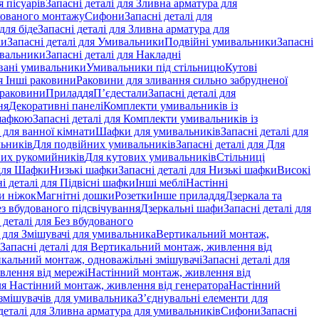
 пісуарів
Запасні деталі для Зливна арматура для
хованого монтажу
Сифони
Запасні деталі для
для біде
Запасні деталі для Зливна арматура для
ки
Запасні деталі для Умивальники
Подвійні умивальники
Запасні
ивальники
Запасні деталі для Накладні
овані умивальники
Умивальники під стільницю
Кутові
ля Інші раковини
Раковини для зливання сильно забрудненої
 раковини
Приладдя
П’єдестали
Запасні деталі для
ня
Декоративні панелі
Комплекти умивальників із
шафкою
Запасні деталі для Комплекти умивальників із
 для ванної кімнати
Шафки для умивальників
Запасні деталі для
льників
Для подвійних умивальників
Запасні деталі для Для
вих рукомийників
Для кутових умивальників
Стільниці
 для Шафки
Низькі шафки
Запасні деталі для Низькі шафки
Високі
і деталі для Підвісні шафки
Інші меблі
Настінні
и ніжок
Магнітні дошки
Розетки
Інше приладдя
Дзеркала та
ез вбудованого підсвічування
Дзеркальні шафи
Запасні деталі для
 деталі для Без вбудованого
і для Змішувачі для умивальника
Вертикальний монтаж,
Запасні деталі для Вертикальний монтаж, живлення від
кальний монтаж, одноважільні змішувачі
Запасні деталі для
влення від мережі
Настінний монтаж, живлення від
для Настінний монтаж, живлення від генератора
Настінний
 змішувачів для умивальника
З’єднувальні елементи для
деталі для Зливна арматура для умивальників
Сифони
Запасні