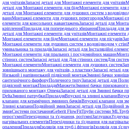
для унітазів
Запасні деталі для Монтажні елементи для унітазів
М
деталі для Монтажні елементи для біде
Монтажні елементи для п
деталі для Монтажні елементи для душових систем з водовідвод
ванн
Монтажні елементи для душових перегородок
Монтажні ел
елементи для консольних навантажень
Запасні деталі для Монт
кріплення
Приладдя для попереднього збирання
Приладдя для зв
деталі для Монтажні елементи для унітазів
Монтажні елементи д
Монтажні елементи для біде
Монтажні елементи для пісуарів
Зап
Монтажні елементи для душових систем з водовідводом у стіні
умивальника та приладів
Запасні деталі для Інсталяційні елеме
Монтажні елементи для пральних і посудомийних машин
Монта
стінних систем
Запасні деталі для Для стінних систем
Для систе
Монтажні елементи
Монтажні елементи для душових систем
Зап
зовнішнього монтажу для унітазів, з пластику
Запасні деталі дл
Низький і напівнизький підвісний монтаж
Змивні бачки зовнішн
сантехнічного фарфору
Поличного типу
Запасні деталі для Пол
підвісний монтаж
Приладдя
Манжети
Змивні бачки прихованого
прихованого монтажу Omega
Запасні деталі для Змивні бачки
Delta
Змивні патрубки
Приладдя
Впускні та зливні клапани
Впуск
клапани для керамічних змивних бачків
Впускні клапани для зм
Зливні клапани
Подвійний змив
Запасні деталі для Подвійний з
змив
Системи постачання
Geberit FlowFit
Труби системи ML
Труб
нероз’ємні
Перехідники та з'єднання, роз'ємні
Заглушки
З'єднува
нагрівальних елементів
Перехідники та з'єднання для нагрівальн
опалення
Приладдя
Ізоляція для труб і фітингів
Ізоляція для з'єд