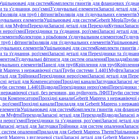
Ущільнювачі для систем
Комплекти гвинтів для фланцевих з'єдна
 та з’єднання, роз’ємні
З’єднувальні елементи
Запасні деталі для
я
Ізоляція для труб і фітингів
Ізоляція для з'єднувальних елементів
днувальних елементів
Ущільнювачі для систем
Geberit Mepla
Труби 
алі для Муфти
Переходи
Запасні деталі для Переходи
Кутики
Запасн
и нероз'ємні
Перехідники та з'єднання, роз'ємні
Запасні деталі для
 елементи
Колектори з різьбовим з'єднувальним елементом
З'єднув
 труб і фітингів
Ізоляція для з'єднувальних елементів
Ущільнювачі 
днувальних елементів
Ущільнювачі для систем
Комплекти гвинтів 
 та з'єднання, роз'ємні
Запасні деталі для Перехідники та з'єднанн
ементом
З'єднувальні фітинги для систем опалення
Приладдя
Ізоляц
нувальних елементів
Панелі для труб
Кріплення для труб
Кріплення
it Mapress з нержавіючої сталі
Труби системи 1.4401
Муфти
Запасн
еталі для Трійники
Перехідники нероз'ємні
Запасні деталі для Пер
сні деталі для Компенсатори
Прохідні канали
Заглушки
Запасні де
уби системи 1.4401
Відводи
Перехідники нероз'ємні
Перехідники т
 з нержавіючої сталі, без речовин, що руйнують ЛФП
Труби систем
і для Компенсатори
Прохідні канали
Geberit Mapress з нержавіючої
 роз'ємні
Прохідні канали
Приладдя для Geberit Mapress з нержаві
 елементів
Ущільнювачі для систем
Комплекти гвинтів для фланце
 для Муфти
Переходи
Запасні деталі для Переходи
Відводи
Запасні д
и нероз’ємні
Перехідники та з’єднання, роз’ємні
Запасні деталі дл
Запасні деталі для Заглушки
Трійники для систем опалення
Запасн
я систем опалення
Приладдя для Geberit Mapress Therm
Ущільнювач
erit Mapress з вуглецевої сталі
Запасні деталі для Geberit Mapress з