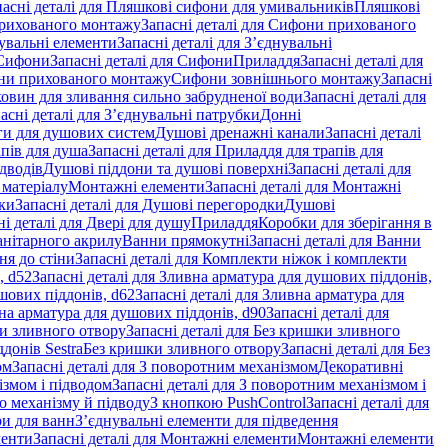
пасні деталі для Пляшкові сифони для умивальників
Пляшкові
рихованого монтажу
Запасні деталі для Сифони прихованого
увальні елементи
Запасні деталі для З’єднувальні
Сифони
Запасні деталі для Сифони
Приладдя
Запасні деталі для
и прихованого монтажу
Сифони зовнішнього монтажу
Запасні
ковин для зливання сильно забрудненої води
Запасні деталі для
асні деталі для З’єднувальні патрубки
Донні
оги для душових систем
Душові дренажні канали
Запасні деталі
пів для душа
Запасні деталі для Приладдя для трапів для
ідводів
Душові піддони та душові поверхні
Запасні деталі для
 матеріалу
Монтажні елементи
Запасні деталі для Монтажні
ки
Запасні деталі для Душові перегородки
Душові
ні деталі для Двері для душу
Приладдя
Коробки для зберігання в
санітарного акрилу
Ванни прямокутні
Запасні деталі для Ванни
ня до стіни
Запасні деталі для Комплекти ніжок і комплекти
, d52
Запасні деталі для Зливна арматура для душових піддонів,
шових піддонів, d62
Запасні деталі для Зливна арматура для
на арматура для душових піддонів, d90
Запасні деталі для
и зливного отвору
Запасні деталі для Без кришки зливного
донів Sestra
Без кришки зливного отвору
Запасні деталі для Без
ом
Запасні деталі для З поворотним механізмом
Декоративні
змом і підводом
Запасні деталі для З поворотним механізмом і
о механізму й підводу
З кнопкою PushControl
Запасні деталі для
ри для ванн
З’єднувальні елементи для підведення
менти
Запасні деталі для Монтажні елементи
Монтажні елементи