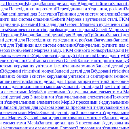
 для Переходи
Відводи
Запасні деталі для Відводи
Трійники
Запасні 
і для Перехідники нероз'ємні
Перехідники та з'єднання, роз'ємні
За
и
Запасні деталі для Заглушки
Трійники для систем опалення
Запас
ітинги для систем опалення
Geberit Mapress з вуглецевої сталі, FK
з'єднання, роз'ємні
Приладдя для Geberit Mapress з вуглецевої стал
стем
Комплекти гвинтів для фланцевих з'єднань
Geberit Mapress з 
я Переходи
Відводи
Запасні деталі для Відводи
Трійники
Запасні де
ні деталі для Перехідники та з'єднання, роз'ємні
Заглушки
Запасні
талі для Трійники для систем опалення
З'єднувальні фітинги для 
ероз'ємні
Geberit Mapress з міді, FKM синього кольору
Відводи
Пе
альних елементів
Ущільнювачі для труб і фітингів
Панелі для труб
К
евих з'єднань
Санітарна система Geberit
Блоки санітарного змиву
З
истеми керування унітазом із санітарним змивом
Запасні деталі д
м
Вбудовані гігієнічні модулі
Запасні деталі для Вбудовані гігієнічн
змивних бачків і систем керування унітазом із санітарним змивом
апірні вентилі
Запасні деталі для Прямі запірні вентилі
З пресовим
ентилі для прихованого монтажу
Запасні деталі для Прямі запірн
ими елементами Mepla
З пресовими з'єднувальними елементами Ma
асні деталі для З нарізними з'єднувальними елементами
Прямоточ
ими з'єднувальними елементами Mepla
З пресовими з'єднувальним
ни
Запасні деталі для Кульові крани
З пресовими з’єднувальними е
и елементами Mepla
Запасні деталі для З пресовими з'єднувальн
тами Mapress
Кульові крани для прихованого монтажу
Запасні дет
и елементами Mepla
Запасні деталі для З пресовими з'єднувальн
 Зі з'єднувальними елементами Compact
З пресовими з'єднувальни