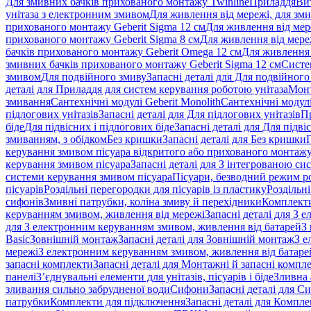
Для змивних бачків прихованого монтажу Twinline
Приладдя
Ви
унітаза з електронним змивом
Для живлення від мережі, для зм
прихованого монтажу Geberit Sigma 12 см
Для живлення від мер
прихованого монтажу Geberit Sigma 8 см
Для живлення від мере
бачків прихованого монтажу Geberit Omega 12 см
Для живлення 
змивних бачків прихованого монтажу Geberit Sigma 12 см
Систе
змивом
Для подвійного змиву
Запасні деталі для Для подвійного
деталі для Приладдя для систем керування роботою унітаза
Монт
змивання
Сантехнічні модулі Geberit Monolith
Сантехнічні модулі
підлогових унітазів
Запасні деталі для Для підлогових унітазів
П
біде
Для підвісних і підлогових біде
Запасні деталі для Для підві
змиванням, з обідком
Без кришки
Запасні деталі для Без кришки
керування змивом пісуара відкритого або прихованого монтаж
керування змивом пісуара
Запасні деталі для З інтегрованою с
системи керування змивом пісуара
Пісуари, безводний режим р
пісуарів
Роздільні перегородки для пісуарів із пластику
Роздільні
сифонів
Змивні патрубки, коліна змиву й перехідники
Комплекти
керуванням змивом, живлення від мережі
Запасні деталі для З
для З електронним керуванням змивом, живлення від батарей
З
Basic
Зовнішній монтаж
Запасні деталі для Зовнішній монтаж
З е
мережі
З електронним керуванням змивом, живлення від батаре
запасні комплекти
Запасні деталі для Монтажні й запасні компл
панелі
З’єднувальні елементи для унітазів, пісуарів і біде
Зливна 
зливання сильно забрудненої води
Сифони
Запасні деталі для С
патрубки
Комплекти для підключення
Запасні деталі для Компл