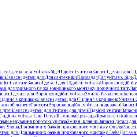
пасні деталі для Унітази-біде
Підвісні унітази
Запасні деталі для Пі
іки
Запасні деталі для Для сантехніки
Приладдя
Для унітазів-біде
Д
двісні унітази
Запасні деталі для Підвісні унітази
Воронкоподібні у
тази для змивного бачка зовнішнього монтажу поличного типу
За
апасні деталі для Воронкоподібні унітази
Змивні бачки зовнішньог
идіння з кришкою
Запасні деталі для Сидіння з кришкою
Унітази 
ітази збільшеної висоти
Воронкоподібні унітази подовжені
Запасні
я дітей
Запасні деталі для Унітази для дітей
Підвісні унітази
Запасні
Сидіння унітаза
Чаші Генуя
Зі змивом
Приладдя
Комплекти кріпле
стеми керування роботою унітаза
Змивні клавіші
Запасні деталі для
ажу Sigma
Для змивних бачків прихованого монтажу Omega
Запасн
деталі для Для змивних бачків прихованого монтажу Delta
Для зми