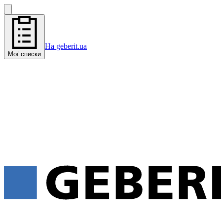
На geberit.ua
Мої списки