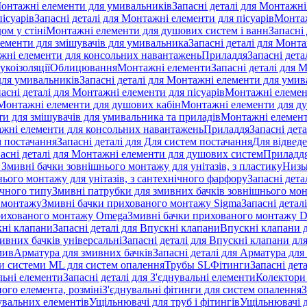
онтажні елементи для умивальників
Запасні деталі для Монтажн
ісуарів
Запасні деталі для Монтажні елементи для пісуарів
Монтаж
ом у стіні
Монтажні елементи для душових систем і ванн
Запасні
ементи для змішувачів для умивальника
Запасні деталі для Монт
ажні елементи для консольних навантажень
Приладдя
Запасні дета
укоізоляції
Облицювання
Монтажні елементи
Запасні деталі для 
ля умивальників
Запасні деталі для Монтажні елементи для умив
асні деталі для Монтажні елементи для пісуарів
Монтажні елемент
Монтажні елементи для душових кабін
Монтажні елементи для д
нти для змішувачів для умивальника та приладів
Монтажні елемент
жні елементи для консольних навантажень
Приладдя
Запасні дет
м постачання
Запасні деталі для Для систем постачання
Для відвед
асні деталі для Монтажні елементи для душових систем
Приладд
я Змивні бачки зовнішнього монтажу для унітазів, з пластику
Низь
ього монтажу для унітазів, з сантехнічного фарфору
Запасні дета
ичного типу
Змивні патрубки для змивних бачків зовнішнього мо
 монтажу
Змивні бачки прихованого монтажу Sigma
Запасні детал
 прихованого монтажу Omega
Змивні бачки прихованого монтажу D
ні клапани
Запасні деталі для Впускні клапани
Впускні клапани д
ивних бачків універсальні
Запасні деталі для Впускні клапани дл
мив
Арматура для змивних бачкiв
Запасні деталі для Арматура для
и системи ML для систем опалення
Трубы SL
Фітинги
Запасні дет
льні елементи
Запасні деталі для З'єднувальні елементи
Колектори 
ого елемента, розміні
З'єднувальні фітинги для систем опалення
З
нувальних елементів
Ущільнювачі для труб і фітингів
Ущільнювачі д