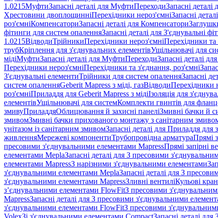
1.0215
Муфти
Запасні деталі для Муфти
Переходи
Запасні деталі
Хрестовини двоплощинні
Перехідники нероз'ємні
Запасні детал
роз'ємні
Компенсатори
Запасні деталі для Компенсатори
Заглушк
фітинги для систем опалення
Запасні деталі для З'єднувальні ф
1.0215
Відводи
Трійники
Перехідники нероз'ємні
Перехідники та 
труб
Кріплення для з'єднувальних елементів
Ущільнювачі для си
міді
Муфти
Запасні деталі для Муфти
Переходи
Запасні деталі дл
Перехідники нероз'ємні
Перехідники та з'єднання, роз'ємні
Запас
З'єднувальні елементи
Трійники для систем опалення
Запасні де
систем опалення
Geberit Mapress з міді, газ
Відводи
Перехідники н
роз'ємні
Приладдя для Geberit Mapress з міді
Ізоляція для з'єднув
елементів
Ущільнювачі для систем
Комплекти гвинтів для фланц
змиву
Приладдя
Облицювання й захисні панелі
Змивні бачки й с
змивом
Змивні бачки прихованого монтажу з санітарним змиво
унітазом із санітарним змивом
Запасні деталі для Приладдя для 
живлення
Мережеві компоненти
Трубопровідна арматура
Прямі з
пресовими з'єднувальними елементами Mapress
Прямі запірні в
елементами Mepla
Запасні деталі для З пресовими з'єднувальн
елементами Mapress
З нарізними з'єднувальними елементами
Зап
з'єднувальними елементами Mepla
Запасні деталі для З пресов
з'єднувальними елементами Mapress
Зливні вентилі
Кульові кра
з’єднувальними елементами FlowFit
З пресовими з'єднувальним
Mapress
Запасні деталі для З пресовими з'єднувальними елемен
з'єднувальними елементами FlowFit
З пресовими з'єднувальним
Volex
Зі з'єднувальними елементами Compact
Запасні деталі для