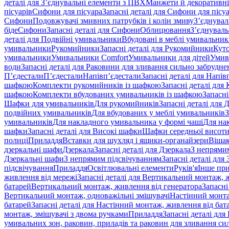
деталі для З’єднувальні елементи з ПВХ
Манжети й декоративні
пісуарів
Сифони для пісуара
Запасні деталі для Сифони для пісу
Сифони
Подовжувачі змивних патрубків і колін змиву
З’єднувал
біде
Сифони
Запасні деталі для Сифони
Облицювання
З’єднуваль
деталі для Подвійні умивальники
Вбудовані в меблі умивальни
умивальники
Рукомийники
Запасні деталі для Рукомийники
Кут
умивальники
Умивальники Comfort
Умивальники для дітей
Умив
води
Запасні деталі для Раковини для зливання сильно забрудне
П’єдестали
П’єдестали
Напівп’єдестали
Запасні деталі для Напів
шафкою
Комплекти рукомийників із шафкою
Запасні деталі дл
шафкою
Комплекти вбудованих умивальників із шафкою
Запасні
Шафки для умивальників
Для рукомийників
Запасні деталі для
подвійних умивальників
Для вбудованих у меблі умивальників
З
умивальників
Для накладного умивальника у формі чаші
Для на
шафки
Запасні деталі для Високі шафки
Шафки середньої висот
полиці
Приладдя
Вставки для шухляд і ящики-органайзери
Вішак
дзеркальні шафи
Дзеркала
Запасні деталі для Дзеркала
З непрями
Дзеркальні шафи
З непрямим підсвічуванням
Запасні деталі для
підсвічування
Приладдя
Освітлювальні елементи
Руків'я
Інше пр
живлення від мережі
Запасні деталі для Вертикальний монтаж, 
батарей
Вертикальний монтаж, живлення від генератора
Запасні
Вертикальний монтаж, одноважільні змішувачі
Настінний монта
батарей
Запасні деталі для Настінний монтаж, живлення від бат
монтаж, змішувачі з двома ручками
Приладдя
Запасні деталі для
умивальних зон, раковин, приладів та раковин для зливання си