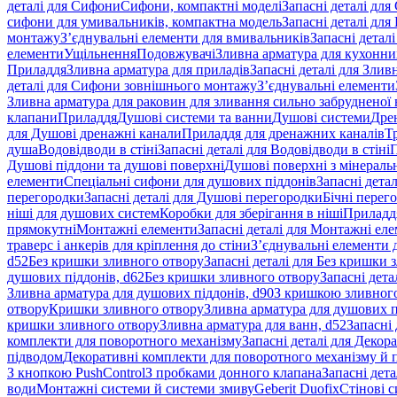
деталі для Сифони
Сифони, компактні моделі
Запасні деталі для
сифони для умивальників, компактна модель
Запасні деталі дл
монтажу
З’єднувальні елементи для вмивальників
Запасні детал
елементи
Ущільнення
Подовжувачі
Зливна арматура для кухонн
Приладдя
Зливна арматура для приладів
Запасні деталі для Злив
деталі для Сифони зовнішнього монтажу
З’єднувальні елементи
Зливна арматура для раковин для зливання сильно забрудненої
клапани
Приладдя
Душові системи та ванни
Душові системи
Дре
для Душові дренажні канали
Приладдя для дренажних каналів
Т
душа
Водовідводи в стіні
Запасні деталі для Водовідводи в стіні
П
Душові піддони та душові поверхні
Душові поверхні з мінераль
елементи
Спеціальні сифони для душових піддонів
Запасні дета
перегородки
Запасні деталі для Душові перегородки
Бічні перег
ніші для душових систем
Коробки для зберігання в ніші
Приладд
прямокутні
Монтажні елементи
Запасні деталі для Монтажні ел
траверс і анкерів для кріплення до стіни
З’єднувальні елементи 
d52
Без кришки зливного отвору
Запасні деталі для Без кришки 
душових піддонів, d62
Без кришки зливного отвору
Запасні дета
Зливна арматура для душових піддонів, d90
З кришкою зливног
отвору
Кришки зливного отвору
Зливна арматура для душових пі
кришки зливного отвору
Зливна арматура для ванн, d52
Запасні 
комплекти для поворотного механізму
Запасні деталі для Декор
підводом
Декоративні комплекти для поворотного механізму й 
З кнопкою PushControl
З пробками донного клапана
Запасні дет
води
Монтажні системи й системи змиву
Geberit Duofix
Стінові 