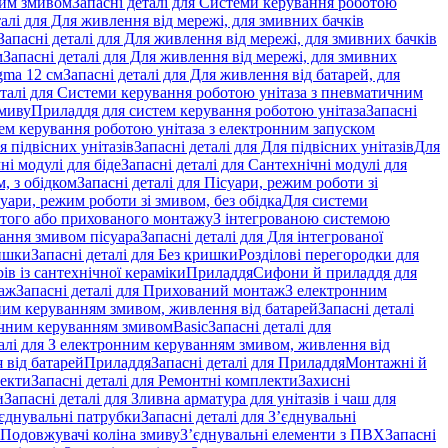
ним змивом
Запасні деталі для Системи керування роботою
талі для Для живлення від мережі, для змивних бачків
Запасні деталі для Для живлення від мережі, для змивних бачків
м
Запасні деталі для Для живлення від мережі, для змивних
gma 12 см
Запасні деталі для Для живлення від батарей, для
еталі для Системи керування роботою унітаза з пневматичним
змиву
Приладдя для систем керування роботою унітаза
Запасні
ем керування роботою унітаза з електронним запуском
я підвісних унітазів
Запасні деталі для Для підвісних унітазів
Для
ні модулі для біде
Запасні деталі для Сантехнічні модулі для
, з обідком
Запасні деталі для Пісуари, режим роботи зі
суари, режим роботи зі змивом, без обідка
Для системи
ритого або прихованого монтажу
З інтегрованою системою
вання змивом пісуара
Запасні деталі для Для інтегрованої
ишки
Запасні деталі для Без кришки
Розділові перегородки для
ів із сантехнічної кераміки
Приладдя
Сифони й приладдя для
аж
Запасні деталі для Прихований монтаж
З електронним
ним керуванням змивом, живлення від батарей
Запасні деталі
тичним керуванням змивом
Basic
Запасні деталі для
талі для З електронним керуванням змивом, живлення від
 від батарей
Приладдя
Запасні деталі для Приладдя
Монтажні й
екти
Запасні деталі для Ремонтні комплекти
Захисні
и
Запасні деталі для Зливна арматура для унітазів і чаш для
єднувальні патрубки
Запасні деталі для З’єднувальні
я Подовжувачі коліна змиву
З’єднувальні елементи з ПВХ
Запасні