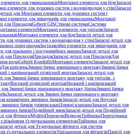
і елементи для умивальників
Монтажні елементи для біде
Запасні
ні елементи для душових систем з водовідводом у стіні
Запасні
 деталі для Монтажні елементи для душових систем і
ажні елементи для змішувачів для умивальника
Монтажні
лі для Приладдя
Geberit GIS
Стінові системи
Системи
Монтажні елементи
Монтажні елементи для унітазів
Запасні
альників
Монтажні елементи для біде
Запасні деталі для
и для душових систем з водовідводом у стіні
Запасні деталі для
ушових перегородок
Інсталяційні елементи для змішувачів для
и для пральних і посудомийних машин
Запасні деталі для
алі для Приладдя
Приладдя
Запасні деталі для Приладдя
Для
ення води
Geberit Kombifix
Монтажні елементи
Запасні деталі для
я
Для кріплень
Змивні бачки зовнішнього монтажу
Змивні бачки
кий і напівнизький підвісний монтаж
Запасні деталі для
лі для Змивні бачки зовнішнього монтажу для унітазів, з
нтажу
Високий підвісний монтаж
Низький і напівнизький
і для Змивні бачки прихованого монтажу Sigma
Змивні бачки
elta
Запасні деталі для Змивні бачки прихованого монтажу
ля керамічних змивних бачків
Запасні деталі для Впускні
я змивних бачків універсальні
Зливні клапани
Запасні деталі для
 змивних бачкiв
Подвійний змив
Запасні деталі для Подвійний
алі для Фітинги
Муфти
Переходи
Відводи
Трійники
Перехідники
з різьбовим з'єднувальним елементом
Трійники для
апасні деталі для З'єднувальні фітинги для систем
ля з'єднувальних елементів
Ущільнення для фітингів
Панелі для