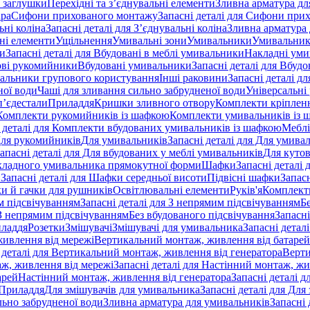
 заглушки
Перехідні та з’єднувальні елементи
Зливна арматура для
ара
Сифони прихованого монтажу
Запасні деталі для Сифони при
ьні коліна
Запасні деталі для З’єднувальні коліна
Зливна арматура 
ні елементи
Ущільнення
Умивальні зони
Умивальники
Умивальни
ки
Запасні деталі для Вбудовані в меблі умивальники
Накладні ум
ові рукомийники
Вбудовані умивальники
Запасні деталі для Вбуд
альники групового користування
Інші раковини
Запасні деталі д
ної води
Чаші для зливання сильно забрудненої води
Універсальні
п’єдестали
Приладдя
Кришки зливного отвору
Комплекти кріплен
я Комплекти рукомийників із шафкою
Комплекти умивальників із 
 деталі для Комплекти вбудованих умивальників із шафкою
Меблі
 Для рукомийників
Для умивальників
Запасні деталі для Для умива
апасні деталі для Для вбудованих у меблі умивальників
Для куто
кладного умивальника прямокутної форми
Шафки
Запасні деталі
и
Запасні деталі для Шафки середньої висоти
Підвісні шафки
Запасн
и й гачки для рушників
Освітлювальні елементи
Руків'я
Комплект
м підсвічуванням
Запасні деталі для З непрямим підсвічуванням
Б
 З непрямим підсвічуванням
Без вбудованого підсвічування
Запасні
иладдя
Розетки
Змішувачі
Змішувачі для умивальника
Запасні детал
живлення від мережі
Вертикальний монтаж, живлення від батарей
 деталі для Вертикальний монтаж, живлення від генератора
Верти
ж, живлення від мережі
Запасні деталі для Настінний монтаж, жи
арей
Настінний монтаж, живлення від генератора
Запасні деталі 
 Приладдя
Для змішувачів для умивальника
Запасні деталі для Для
льно забрудненої води
Зливна арматура для умивальників
Запасні 