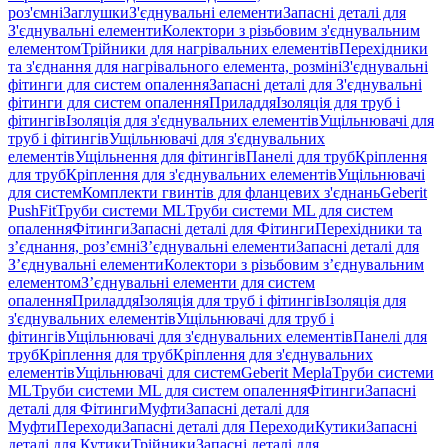
роз'ємні
Заглушки
З'єднувальні елементи
Запасні деталі для
З'єднувальні елементи
Колектори з різьбовим з'єднувальним
елементом
Трійники для нагрівальних елементів
Перехідники
та з'єднання для нагрівального елемента, розміні
З'єднувальні
фітинги для систем опалення
Запасні деталі для З'єднувальні
фітинги для систем опалення
Приладдя
Ізоляція для труб і
фітингів
Ізоляція для з'єднувальних елементів
Ущільнювачі для
труб і фітингів
Ущільнювачі для з'єднувальних
елементів
Ущільнення для фітингів
Панелі для труб
Кріплення
для труб
Кріплення для з'єднувальних елементів
Ущільнювачі
для систем
Комплекти гвинтів для фланцевих з'єднань
Geberit
PushFit
Труби системи ML
Труби системи ML для систем
опалення
Фітинги
Запасні деталі для Фітинги
Перехідники та
з’єднання, роз’ємні
З’єднувальні елементи
Запасні деталі для
З’єднувальні елементи
Колектори з різьбовим з’єднувальним
елементом
З’єднувальні елементи для систем
опалення
Приладдя
Ізоляція для труб і фітингів
Ізоляція для
з'єднувальних елементів
Ущільнювачі для труб і
фітингів
Ущільнювачі для з'єднувальних елементів
Панелі для
труб
Кріплення для труб
Кріплення для з'єднувальних
елементів
Ущільнювачі для систем
Geberit Mepla
Труби системи
ML
Труби системи ML для систем опалення
Фітинги
Запасні
деталі для Фітинги
Муфти
Запасні деталі для
Муфти
Переходи
Запасні деталі для Переходи
Кутики
Запасні
деталі для Кутики
Трійники
Запасні деталі для