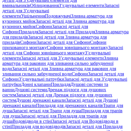
деталі для З’єднувальні елементи для
вмивальників
Облицювання
З’єднувальні елементи
Запасні
деталі для З’єднувальні
елементи
Ущільнення
Подовжувачі
Зливна арматура для
кухонних мийок
Запасні деталі для Зливна арматура для
кухонних мийок
Сифони
Запасні деталі для
Сифони
Приладдя
Запасні деталі для Приладдя
Зливна арматура
для приладів
Запасні деталі для Зливна арматура для
приладів
Сифони
Запасні деталі для Сифони
Сифони
прихованого монтажу
Сифони зовнішнього монтажу
Запасні
деталі для Сифони зовнішнього монтажу
З’єднувальні
елементи
Запасні деталі для З’єднувальні елементи
Зливна
арматура для раковин для зливання сильно забрудненої
води
Запасні деталі для Зливна арматура для раковин для
зливання сильно забрудненої води
Сифони
Запасні деталі для
Сифони
З’єднувальні патрубки
Запасні деталі для З’єднувальні
патрубки
Донні клапани
Приладдя
Душові системи та
ванни
Душові системи
Дренаж підлоги для душових
систем
Запасні деталі для Дренаж підлоги для душових
систем
Душові дренажні канали
Запасні деталі для Душові
дренажні канали
Приладдя для дренажних каналів
Трапи для
душа
Запасні деталі для Трапи для душа
Приладдя для трапів
для душа
Запасні деталі для Приладдя для трапів для
душа
Водовідводи в стіні
Запасні деталі для Водовідводи в
стіні
Приладдя для водовідводів
Запасні деталі для Приладдя