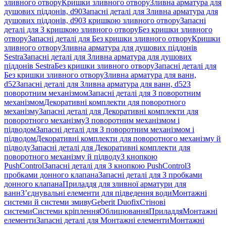
зливного отвору
Кришки зливного отвору
Зливна арматура для
душових піддонів, d90
Запасні деталі для Зливна арматура для
душових піддонів, d90
З кришкою зливного отвору
Запасні
деталі для З кришкою зливного отвору
Без кришки зливного
отвору
Запасні деталі для Без кришки зливного отвору
Кришки
зливного отвору
Зливна арматура для душових піддонів
Sestra
Запасні деталі для Зливна арматура для душових
піддонів Sestra
Без кришки зливного отвору
Запасні деталі для
Без кришки зливного отвору
Зливна арматура для ванн,
d52
Запасні деталі для Зливна арматура для ванн, d52
З
поворотним механізмом
Запасні деталі для З поворотним
механізмом
Декоративні комплекти для поворотного
механізму
Запасні деталі для Декоративні комплекти для
поворотного механізму
З поворотним механізмом і
підводом
Запасні деталі для З поворотним механізмом і
підводом
Декоративні комплекти для поворотного механізму й
підводу
Запасні деталі для Декоративні комплекти для
поворотного механізму й підводу
З кнопкою
PushControl
Запасні деталі для З кнопкою PushControl
З
пробками донного клапана
Запасні деталі для З пробками
донного клапана
Приладдя для зливної арматури для
ванн
З’єднувальні елементи для підведення води
Монтажні
системи й системи змиву
Geberit Duofix
Стінові
системи
Системи кріплення
Облицювання
Приладдя
Монтажні
елементи
Запасні деталі для Монтажні елементи
Монтажні