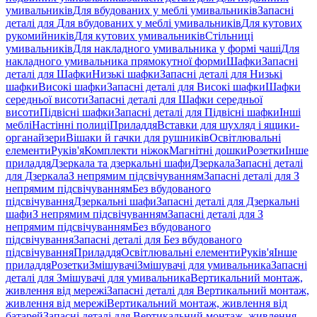
умивальників
Для вбудованих у меблі умивальників
Запасні
деталі для Для вбудованих у меблі умивальників
Для кутових
рукомийників
Для кутових умивальників
Стільниці
умивальників
Для накладного умивальника у формі чаші
Для
накладного умивальника прямокутної форми
Шафки
Запасні
деталі для Шафки
Низькі шафки
Запасні деталі для Низькі
шафки
Високі шафки
Запасні деталі для Високі шафки
Шафки
середньої висоти
Запасні деталі для Шафки середньої
висоти
Підвісні шафки
Запасні деталі для Підвісні шафки
Інші
меблі
Настінні полиці
Приладдя
Вставки для шухляд і ящики-
органайзери
Вішаки й гачки для рушників
Освітлювальні
елементи
Руків'я
Комплекти ніжок
Магнітні дошки
Розетки
Інше
приладдя
Дзеркала та дзеркальні шафи
Дзеркала
Запасні деталі
для Дзеркала
З непрямим підсвічуванням
Запасні деталі для З
непрямим підсвічуванням
Без вбудованого
підсвічування
Дзеркальні шафи
Запасні деталі для Дзеркальні
шафи
З непрямим підсвічуванням
Запасні деталі для З
непрямим підсвічуванням
Без вбудованого
підсвічування
Запасні деталі для Без вбудованого
підсвічування
Приладдя
Освітлювальні елементи
Руків'я
Інше
приладдя
Розетки
Змішувачі
Змішувачі для умивальника
Запасні
деталі для Змішувачі для умивальника
Вертикальний монтаж,
живлення від мережі
Запасні деталі для Вертикальний монтаж,
живлення від мережі
Вертикальний монтаж, живлення від
батарей
Запасні деталі для Вертикальний монтаж, живлення