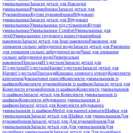
умивальники
Запасні деталі для Накладні
умивальники
Рукомийники
Запасні деталі для
Рукомийники
Кутові рукомийники
Вбудовані
умивальники
Запасні деталі для Вбудовані
умивальники
Умивальники під стільницю
Кутові
умивальники
Умивальники Comfort
Умивальники для
дітей
Умивальники групового користування
Інші
раковини
Запасні деталі для Інші раковини
Раковини для
зливання сильно забрудненої води
Запасні деталі для Раковини
для зливання сильно забрудненої води
Чаші для зливання
сильно забрудненої води
Універсальні
раковини
Приладдя
П’єдестали
Запасні деталі для
П’єдестали
П’єдестали
Напівп’єдестали
Запасні деталі для
Напівп’єдестали
Приладдя
Кришки зливного отвору
Комплекти
кріплення
Декоративні панелі
Комплекти умивальників із
шафкою
Комплекти рукомийників із шафкою
Запасні деталі для
Комплекти рукомийників із шафкою
Комплекти умивальників
із шафкою
Запасні деталі для Комплекти умивальників із
шафкою
Комплекти вбудованих умивальників із
шафкою
Запасні деталі для Комплекти вбудованих
умивальників із шафкою
Меблі для ванної кімнати
Шафки для
умивальників
Запасні деталі для Шафки для умивальників
Для
рукомийників
Запасні деталі для Для рукомийників
Для
умивальників
Запасні деталі для Для умивальників
Для
подвійних умивальників
Запасні деталі для Для подвійних