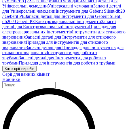
сумісністю [2XL]
Універсальні чемодани
Запасні деталі для
Універсальні чемодани
Універсальні чемодани
Запасні деталі
для Універсальні чемодани
Інструменти для Geberit Silent-db20
/ Geberit PE
Запасні деталі для Інструменти для Geberit Silent-
db20 / Geberit PE
Електрозварювальні інструменти
Запасні
деталі для Електрозварювальні інструменти
Приладдя для
електрозварювальних інструментів
Інструменти для стикового
зварювання
Запасні деталі для Інструменти для стикового
зварювання
Приладдя для інструментів для стикового
зварювання
Запасні деталі для Приладдя для інструментів для
стикового зварювання
Інструменти для роботи з
трубами
Запасні деталі для Інструменти для роботи з
трубами
Приладдя для інструментів для роботи з трубами
Категорії виробів
Серії для ванних кімнат
Новинки