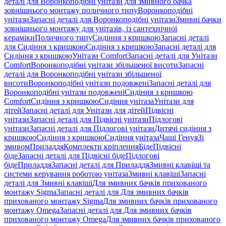
деталі для Воронкоподібні унітази для змивного бачка
зовнішнього монтажу поличного типу
Воронкоподібні
унітази
Запасні деталі для Воронкоподібні унітази
Змивні бачки
зовнішнього монтажу для унітазів, із сантехнічної
кераміки
Поличного типу
Сидіння з кришкою
Запасні деталі
для Сидіння з кришкою
Сидіння з кришкою
Запасні деталі для
Сидіння з кришкою
Унітази Comfort
Запасні деталі для Унітази
Comfort
Воронкоподібні унітази збільшеної висоти
Запасні
деталі для Воронкоподібні унітази збільшеної
висоти
Воронкоподібні унітази подовжені
Запасні деталі для
Воронкоподібні унітази подовжені
Сидіння з кришкою
Comfort
Сидіння з кришкою
Сидіння унітаза
Унітази для
дітей
Запасні деталі для Унітази для дітей
Підвісні
унітази
Запасні деталі для Підвісні унітази
Підлогові
унітази
Запасні деталі для Підлогові унітази
Дитячі сидіння з
кришкою
Сидіння з кришкою
Сидіння унітаза
Чаші Генуя
Зі
змивом
Приладдя
Комплекти кріплення
Біде
Підвісні
біде
Запасні деталі для Підвісні біде
Підлогові
біде
Приладдя
Запасні деталі для Приладдя
Змивні клавіші та
системи керування роботою унітаза
Змивні клавіші
Запасні
деталі для Змивні клавіші
Для змивних бачків прихованого
монтажу Sigma
Запасні деталі для Для змивних бачків
прихованого монтажу Sigma
Для змивних бачків прихованого
монтажу Omega
Запасні деталі для Для змивних бачків
прихованого монтажу Omega
Для змивних бачків прихованого