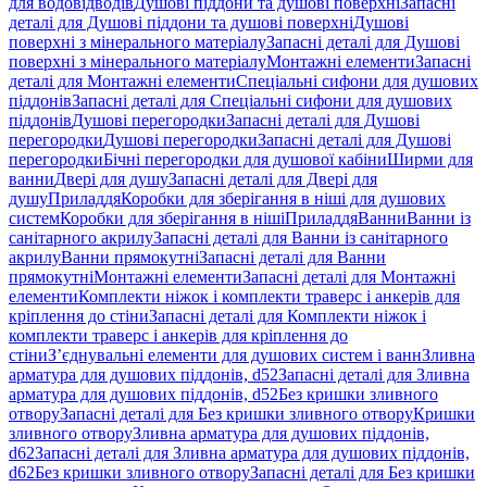
для водовідводів
Душові піддони та душові поверхні
Запасні
деталі для Душові піддони та душові поверхні
Душові
поверхні з мінерального матеріалу
Запасні деталі для Душові
поверхні з мінерального матеріалу
Монтажні елементи
Запасні
деталі для Монтажні елементи
Спеціальні сифони для душових
піддонів
Запасні деталі для Спеціальні сифони для душових
піддонів
Душові перегородки
Запасні деталі для Душові
перегородки
Душові перегородки
Запасні деталі для Душові
перегородки
Бічні перегородки для душової кабіни
Ширми для
ванни
Двері для душу
Запасні деталі для Двері для
душу
Приладдя
Коробки для зберігання в ніші для душових
систем
Коробки для зберігання в ніші
Приладдя
Ванни
Ванни із
санітарного акрилу
Запасні деталі для Ванни із санітарного
акрилу
Ванни прямокутні
Запасні деталі для Ванни
прямокутні
Монтажні елементи
Запасні деталі для Монтажні
елементи
Комплекти ніжок і комплекти траверс і анкерів для
кріплення до стіни
Запасні деталі для Комплекти ніжок і
комплекти траверс і анкерів для кріплення до
стіни
З’єднувальні елементи для душових систем і ванн
Зливна
арматура для душових піддонів, d52
Запасні деталі для Зливна
арматура для душових піддонів, d52
Без кришки зливного
отвору
Запасні деталі для Без кришки зливного отвору
Кришки
зливного отвору
Зливна арматура для душових піддонів,
d62
Запасні деталі для Зливна арматура для душових піддонів,
d62
Без кришки зливного отвору
Запасні деталі для Без кришки