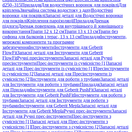
d250–315
Приладдя
Для водостічних воронок для покрівлі
Для
кріплень
Звичайна система водостоку з даху
Водостічні
воронки для покрівлі
Запасні деталі для Водостічні воронки
для покрівлі
Кріплення пароізоляції
Приладдя
Дренаж
підлоги
Дренаж поверхонь для внутрішнього й зовнішнього
використання
Трапи 12 x 12 см
Трапи 13 x 13 см
Трапи без
сифона для балконів і терас, 13 x 13 см
Приладдя
Інструменти,
мережеві компоненти та програмне
забезпечення
Інструменти
Інструменти для Geberit
FlowFit
Запасні деталі для Інструменти для Geberit
FlowFit
Ручні пресінструменти
Запасні деталі для Ручні
пресінструменти
Прес-інструменти із сумісністю [1]
Запасні
деталі для Прес-інструменти із сумісністю [1]
Пресінструменти
із сумісністю [2]
Запасні деталі для Пресінструменти із
сумісністю [2]
Інструменти для роботи з трубами
Запасні деталі
для Інструменти для роботи з трубами
Приладдя
Запасні деталі
для Приладдя
Інструменти для Geberit PushFit
Запасні деталі
для Інструменти для Geberit PushFit
Інструменти для роботи з
трубами
Запасні деталі для Інструменти для роботи з
трубами
Інструменти для Geberit Mepla
Запасні деталі для
Інструменти для Geberit Mepla
Ручні прес-інструменти
Запасні
деталі для Ручні прес-інструменти
Прес-інструменти з
сумісністю [1]
Запасні деталі для Прес-інструменти з
сумісністю [1]
Прес-інструменти з сумісністю [2]
Запасні деталі