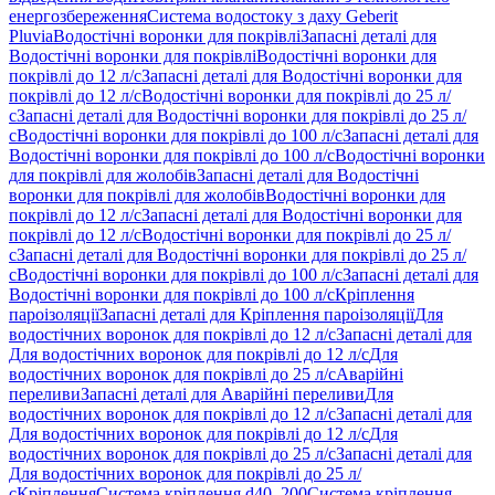
енергозбереження
Система водостоку з даху Geberit
Pluvia
Водостічні воронки для покрівлі
Запасні деталі для
Водостічні воронки для покрівлі
Водостічні воронки для
покрівлі до 12 л/с
Запасні деталі для Водостічні воронки для
покрівлі до 12 л/с
Водостічні воронки для покрівлі до 25 л/
с
Запасні деталі для Водостічні воронки для покрівлі до 25 л/
с
Водостічні воронки для покрівлі до 100 л/с
Запасні деталі для
Водостічні воронки для покрівлі до 100 л/с
Водостічні воронки
для покрівлі для жолобів
Запасні деталі для Водостічні
воронки для покрівлі для жолобів
Водостічні воронки для
покрівлі до 12 л/с
Запасні деталі для Водостічні воронки для
покрівлі до 12 л/с
Водостічні воронки для покрівлі до 25 л/
с
Запасні деталі для Водостічні воронки для покрівлі до 25 л/
с
Водостічні воронки для покрівлі до 100 л/с
Запасні деталі для
Водостічні воронки для покрівлі до 100 л/с
Кріплення
пароізоляції
Запасні деталі для Кріплення пароізоляції
Для
водостічних воронок для покрівлі до 12 л/с
Запасні деталі для
Для водостічних воронок для покрівлі до 12 л/с
Для
водостічних воронок для покрівлі до 25 л/с
Аварійні
переливи
Запасні деталі для Аварійні переливи
Для
водостічних воронок для покрівлі до 12 л/с
Запасні деталі для
Для водостічних воронок для покрівлі до 12 л/с
Для
водостічних воронок для покрівлі до 25 л/с
Запасні деталі для
Для водостічних воронок для покрівлі до 25 л/
с
Кріплення
Система кріплення d40–200
Система кріплення