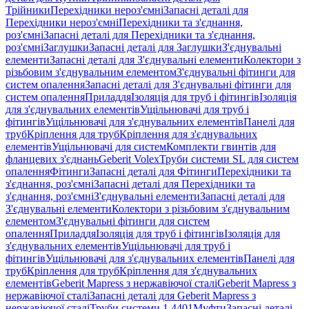
Трійники
Перехідники нероз'ємні
Запасні деталі для
Перехідники нероз'ємні
Перехідники та з'єднання,
роз'ємні
Запасні деталі для Перехідники та з'єднання,
роз'ємні
Заглушки
Запасні деталі для Заглушки
З'єднувальні
елементи
Запасні деталі для З'єднувальні елементи
Колектори з
різьбовим з'єднувальним елементом
З'єднувальні фітинги для
систем опалення
Запасні деталі для З'єднувальні фітинги для
систем опалення
Приладдя
Ізоляція для труб і фітингів
Ізоляція
для з'єднувальних елементів
Ущільнювачі для труб і
фітингів
Ущільнювачі для з'єднувальних елементів
Панелі для
труб
Кріплення для труб
Кріплення для з'єднувальних
елементів
Ущільнювачі для систем
Комплекти гвинтів для
фланцевих з'єднань
Geberit Volex
Труби системи SL для систем
опалення
Фітинги
Запасні деталі для Фітинги
Перехідники та
з'єднання, роз'ємні
Запасні деталі для Перехідники та
з'єднання, роз'ємні
З'єднувальні елементи
Запасні деталі для
З'єднувальні елементи
Колектори з різьбовим з'єднувальним
елементом
З'єднувальні фітинги для систем
опалення
Приладдя
Ізоляція для труб і фітингів
Ізоляція для
з'єднувальних елементів
Ущільнювачі для труб і
фітингів
Ущільнювачі для з'єднувальних елементів
Панелі для
труб
Кріплення для труб
Кріплення для з'єднувальних
елементів
Geberit Mapress з нержавіючої сталі
Geberit Mapress з
нержавіючої сталі
Запасні деталі для Geberit Mapress з
нержавіючої сталі
Труби системи 1.4401
Муфти
Запасні деталі