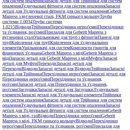
для систем опалення
Запасні деталі для Трійники для систем
опалення
З'єднувальні фітинги для систем опалення
Запасні
деталі для З'єднувальні фітинги для систем опалення
Geberit
Mapress з вуглецевої сталі, FKM синього кольору
Труби
системи 1.0034
Труби системи
1.0215
Відводи
Трійники
Перехідники нероз'ємні
Перехідники
та з'єднання, роз'ємні
Приладдя для Geberit Mapress з
вуглецевої сталі
Ущільнювачі для труб і фітингів
Панелі для
труб
Кріплення для труб
Кріплення для з'єднувальних
елементів
Ущільнювачі для систем
Комплекти гвинтів для
фланцевих з'єднань
Geberit Mapress з міді
Geberit Mapress з
міді
Запасні деталі для Geberit Mapress з міді
Муфти
Запасні
деталі для Муфти
Переходи
Запасні деталі для
Переходи
Відводи
Запасні деталі для Відводи
Трійники
Запасні
деталі для Трійники
Перехідники нероз'ємні
Запасні деталі для
Перехідники нероз'ємні
Перехідники та з'єднання,
роз'ємні
Запасні деталі для Перехідники та з'єднання,
роз'ємні
Заглушки
Запасні деталі для Заглушки
З'єднувальні
елементи
Запасні деталі для З'єднувальні елементи
Трійники
для систем опалення
Запасні деталі для Трійники для систем
опалення
З'єднувальні фітинги для систем опалення
Запасні
деталі для З'єднувальні фітинги для систем опалення
Geberit
Mapress з міді, газ
Відводи
Перехідники нероз'ємні
Geberit
Mapress з міді, FKM синього кольору
Відводи
Перехідники
нероз'ємні
Перехідники та з'єднання, роз'ємні
Приладдя для