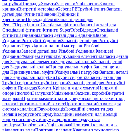
патрубки
Приладдя
Хомути
Заглушки
Ущільнення
Захисні
кришки
Витратні матеріали
Geberit PE
Труби
Фітинги
Запасні
деталі для Фітинги
Відводи
Трійники й
хрестовини
Переходи
Ревізії
Запасні деталі для
Ревізії
Перехідники
Спеціальні фітинги
Запасні деталі для
Спеціальні фітинги
Фітинги SuperTube
Відводи
Спеціальні
фітинги
З'єднання
Запасні деталі для З'єднання
Зварні
з'єднання
Розтрубні з'єднання
Запасні деталі для Розтрубні
з'єднання
Перехідники на інші матеріали
Різьбові
з'єднання
Запасні деталі для Різьбові з'єднання
Фланцеві
з'єднання
Фланцеві втулки
З'єднувальні елементи
Запасні деталі
для З'єднувальні елементи
З'єднувальні коліна
Запасні деталі
для З'єднувальні коліна
Приєднувальні муфти
Запасні деталі
для Приєднувальні муфти
З'єднувальні патрубки
Запасні деталі
для З'єднувальні патрубки
Трубні сифони
Запасні деталі для
Трубні сифони
Розтрубні сифони
Запасні деталі для Розтрубні
сифони
Приладдя
Хомути
Кріплення для хомутів
Напрямні
опорні жолоби
Заглушки
Ущільнення
Захисні короби
Витратні
матеріали
Протипожежний захист, звукоізоляція та захист від
вологи
Протипожежний захист
Протипожежний захист для
систем каналізації
Звукоізоляція
Ізоляційні елементи для
ізоляції корпусного шуму
Ізоляційні елементи для ізоляції
корпусного шуму й шуму, що розповсюджується
повітрям
Гідроізоляція
Ущільнювачі
Повітряні клапани для
відведення води
Повітряні клапани
Клапани з технологією