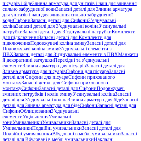
пісуарів і біде
Зливна арматура для унітазів і чаш для зливання
сильно забрудненої води
Запасні деталі для Зливна арматура
для унітазів і чаш для зливання сильно забрудненої
води
Сифони
Запасні деталі для Сифони
З’єднувальні
коліна
Запасні деталі для З’єднувальні коліна
З’єднувальні
патрубки
Запасні деталі для З’єднувальні патрубки
Комплекти
для підключення
Запасні деталі для Комплекти для
підключення
Подовжувачі коліна змиву
Запасні деталі для
Подовжувачі коліна змиву
З’єднувальні елементи з
ПВХ
Запасні деталі для З’єднувальні елементи з ПВХ
Манжети
й декоративні заглушки
Перехідні та з’єднувальні
елементи
Зливна арматура для пісуарів
Запасні деталі для
Зливна арматура для пісуарів
Сифони для пісуара
Запасні
деталі для Сифони для пісуара
Сифони прихованого
монтажу
Запасні деталі для Сифони прихованого
монтажу
Сифони
Запасні деталі для Сифони
Подовжувачі
змивних патрубків і колін змиву
З’єднувальні коліна
Запасні
деталі для З’єднувальні коліна
Зливна арматура для біде
Запасні
деталі для Зливна арматура для біде
Сифони
Запасні деталі для
Сифони
Облицювання
З’єднувальні
елементи
Ущільнення
Умивальні
зони
Умивальники
Умивальники
Запасні деталі для
Умивальники
Подвійні умивальники
Запасні деталі для
Подвійні умивальники
Вбудовані в меблі умивальники
Запасні
деталі для Вбудовані в меблі умивальники
Накладні