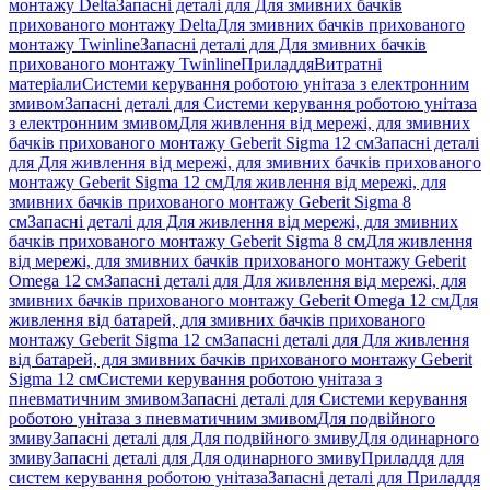
монтажу Delta
Запасні деталі для Для змивних бачків
прихованого монтажу Delta
Для змивних бачків прихованого
монтажу Twinline
Запасні деталі для Для змивних бачків
прихованого монтажу Twinline
Приладдя
Витратні
матеріали
Системи керування роботою унітаза з електронним
змивом
Запасні деталі для Системи керування роботою унітаза
з електронним змивом
Для живлення від мережі, для змивних
бачків прихованого монтажу Geberit Sigma 12 см
Запасні деталі
для Для живлення від мережі, для змивних бачків прихованого
монтажу Geberit Sigma 12 см
Для живлення від мережі, для
змивних бачків прихованого монтажу Geberit Sigma 8
см
Запасні деталі для Для живлення від мережі, для змивних
бачків прихованого монтажу Geberit Sigma 8 см
Для живлення
від мережі, для змивних бачків прихованого монтажу Geberit
Omega 12 см
Запасні деталі для Для живлення від мережі, для
змивних бачків прихованого монтажу Geberit Omega 12 см
Для
живлення від батарей, для змивних бачків прихованого
монтажу Geberit Sigma 12 см
Запасні деталі для Для живлення
від батарей, для змивних бачків прихованого монтажу Geberit
Sigma 12 см
Системи керування роботою унітаза з
пневматичним змивом
Запасні деталі для Системи керування
роботою унітаза з пневматичним змивом
Для подвійного
змиву
Запасні деталі для Для подвійного змиву
Для одинарного
змиву
Запасні деталі для Для одинарного змиву
Приладдя для
систем керування роботою унітаза
Запасні деталі для Приладдя