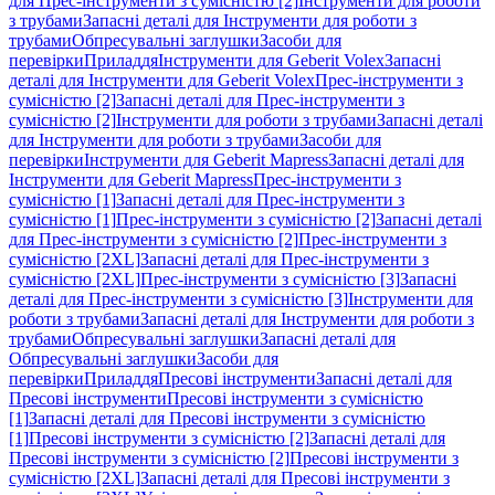
для Прес-інструменти з сумісністю [2]
Інструменти для роботи
з трубами
Запасні деталі для Інструменти для роботи з
трубами
Обпресувальні заглушки
Засоби для
перевірки
Приладдя
Інструменти для Geberit Volex
Запасні
деталі для Інструменти для Geberit Volex
Прес-інструменти з
сумісністю [2]
Запасні деталі для Прес-інструменти з
сумісністю [2]
Інструменти для роботи з трубами
Запасні деталі
для Інструменти для роботи з трубами
Засоби для
перевірки
Інструменти для Geberit Mapress
Запасні деталі для
Інструменти для Geberit Mapress
Прес-інструменти з
сумісністю [1]
Запасні деталі для Прес-інструменти з
сумісністю [1]
Прес-інструменти з сумісністю [2]
Запасні деталі
для Прес-інструменти з сумісністю [2]
Прес-інструменти з
сумісністю [2XL]
Запасні деталі для Прес-інструменти з
сумісністю [2XL]
Прес-інструменти з сумісністю [3]
Запасні
деталі для Прес-інструменти з сумісністю [3]
Інструменти для
роботи з трубами
Запасні деталі для Інструменти для роботи з
трубами
Обпресувальні заглушки
Запасні деталі для
Обпресувальні заглушки
Засоби для
перевірки
Приладдя
Пресові інструменти
Запасні деталі для
Пресові інструменти
Пресові інструменти з сумісністю
[1]
Запасні деталі для Пресові інструменти з сумісністю
[1]
Пресові інструменти з сумісністю [2]
Запасні деталі для
Пресові інструменти з сумісністю [2]
Пресові інструменти з
сумісністю [2XL]
Запасні деталі для Пресові інструменти з