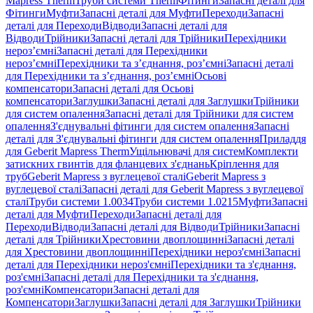
Mapress Therm
Труби системи Therm
Фітинги
Запасні деталі для
Фітинги
Муфти
Запасні деталі для Муфти
Переходи
Запасні
деталі для Переходи
Відводи
Запасні деталі для
Відводи
Трійники
Запасні деталі для Трійники
Перехідники
нероз’ємні
Запасні деталі для Перехідники
нероз’ємні
Перехідники та з’єднання, роз’ємні
Запасні деталі
для Перехідники та з’єднання, роз’ємні
Осьові
компенсатори
Запасні деталі для Осьові
компенсатори
Заглушки
Запасні деталі для Заглушки
Трійники
для систем опалення
Запасні деталі для Трійники для систем
опалення
З'єднувальні фітинги для систем опалення
Запасні
деталі для З'єднувальні фітинги для систем опалення
Приладдя
для Geberit Mapress Therm
Ущільнювачі для систем
Комплекти
затискних гвинтів для фланцевих з'єднань
Кріплення для
труб
Geberit Mapress з вуглецевої сталі
Geberit Mapress з
вуглецевої сталі
Запасні деталі для Geberit Mapress з вуглецевої
сталі
Труби системи 1.0034
Труби системи 1.0215
Муфти
Запасні
деталі для Муфти
Переходи
Запасні деталі для
Переходи
Відводи
Запасні деталі для Відводи
Трійники
Запасні
деталі для Трійники
Хрестовини двоплощинні
Запасні деталі
для Хрестовини двоплощинні
Перехідники нероз'ємні
Запасні
деталі для Перехідники нероз'ємні
Перехідники та з'єднання,
роз'ємні
Запасні деталі для Перехідники та з'єднання,
роз'ємні
Компенсатори
Запасні деталі для
Компенсатори
Заглушки
Запасні деталі для Заглушки
Трійники