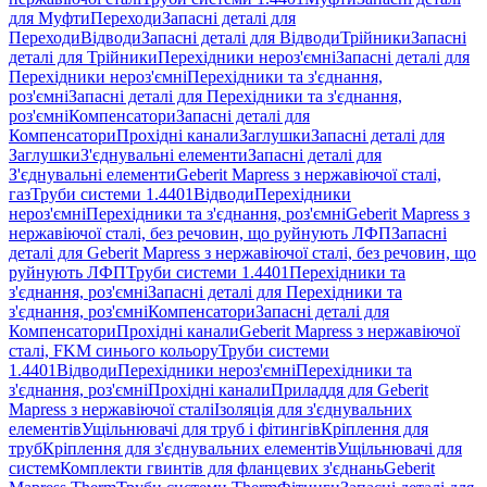
для Муфти
Переходи
Запасні деталі для
Переходи
Відводи
Запасні деталі для Відводи
Трійники
Запасні
деталі для Трійники
Перехідники нероз'ємні
Запасні деталі для
Перехідники нероз'ємні
Перехідники та з'єднання,
роз'ємні
Запасні деталі для Перехідники та з'єднання,
роз'ємні
Компенсатори
Запасні деталі для
Компенсатори
Прохідні канали
Заглушки
Запасні деталі для
Заглушки
З'єднувальні елементи
Запасні деталі для
З'єднувальні елементи
Geberit Mapress з нержавіючої сталі,
газ
Труби системи 1.4401
Відводи
Перехідники
нероз'ємні
Перехідники та з'єднання, роз'ємні
Geberit Mapress з
нержавіючої сталі, без речовин, що руйнують ЛФП
Запасні
деталі для Geberit Mapress з нержавіючої сталі, без речовин, що
руйнують ЛФП
Труби системи 1.4401
Перехідники та
з'єднання, роз'ємні
Запасні деталі для Перехідники та
з'єднання, роз'ємні
Компенсатори
Запасні деталі для
Компенсатори
Прохідні канали
Geberit Mapress з нержавіючої
сталі, FKM синього кольору
Труби системи
1.4401
Відводи
Перехідники нероз'ємні
Перехідники та
з'єднання, роз'ємні
Прохідні канали
Приладдя для Geberit
Mapress з нержавіючої сталі
Ізоляція для з'єднувальних
елементів
Ущільнювачі для труб і фітингів
Кріплення для
труб
Кріплення для з'єднувальних елементів
Ущільнювачі для
систем
Комплекти гвинтів для фланцевих з'єднань
Geberit