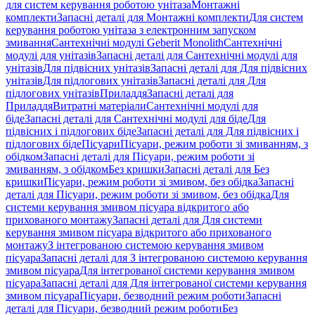
для систем керування роботою унітаза
Монтажні
комплекти
Запасні деталі для Монтажні комплекти
Для систем
керування роботою унітаза з електронним запуском
змивання
Сантехнічні модулі Geberit Monolith
Сантехнічні
модулі для унітазів
Запасні деталі для Сантехнічні модулі для
унітазів
Для підвісних унітазів
Запасні деталі для Для підвісних
унітазів
Для підлогових унітазів
Запасні деталі для Для
підлогових унітазів
Приладдя
Запасні деталі для
Приладдя
Витратні матеріали
Сантехнічні модулі для
біде
Запасні деталі для Сантехнічні модулі для біде
Для
підвісних і підлогових біде
Запасні деталі для Для підвісних і
підлогових біде
Пісуари
Пісуари, режим роботи зі змиванням, з
обідком
Запасні деталі для Пісуари, режим роботи зі
змиванням, з обідком
Без кришки
Запасні деталі для Без
кришки
Пісуари, режим роботи зі змивом, без обідка
Запасні
деталі для Пісуари, режим роботи зі змивом, без обідка
Для
системи керування змивом пісуара відкритого або
прихованого монтажу
Запасні деталі для Для системи
керування змивом пісуара відкритого або прихованого
монтажу
З інтегрованою системою керування змивом
пісуара
Запасні деталі для З інтегрованою системою керування
змивом пісуара
Для інтегрованої системи керування змивом
пісуара
Запасні деталі для Для інтегрованої системи керування
змивом пісуара
Пісуари, безводний режим роботи
Запасні
деталі для Пісуари, безводний режим роботи
Без