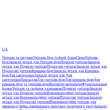
UA
Унітази та пісуари
Унітази-біде Geberit AquaClean
Унітази-
біде
Запасні деталі для Унітази-біде
Підвісні унітази
Запасні
деталі для Підвісні унітази
Підлогові унітази
Запасні деталі для
Підлогові унітази
Кришки-біде
Запасні деталі для Кришки-
біде
Для сантехніки
Запасні деталі для Для
сантехніки
Приладдя
Для унітазів-біде
Для кришок-біде
Для
кришок-біде та унітазів-біде
Витратні матеріали
Функціональні
блоки
Унітази та сидіння з кришкою
Підвісні унітази
Запасні
деталі для Підвісні унітази
Воронкоподібні унітази
Запасні
деталі для Воронкоподібні унітази
Підлогові унітази
Запасні
деталі для Підлогові унітази
Воронкоподібні унітази для
змивного бачка зовнішнього монтажу поличного типу
Запасні