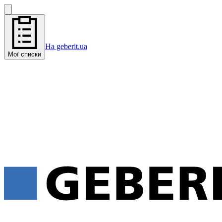
На geberit.ua
Мої списки