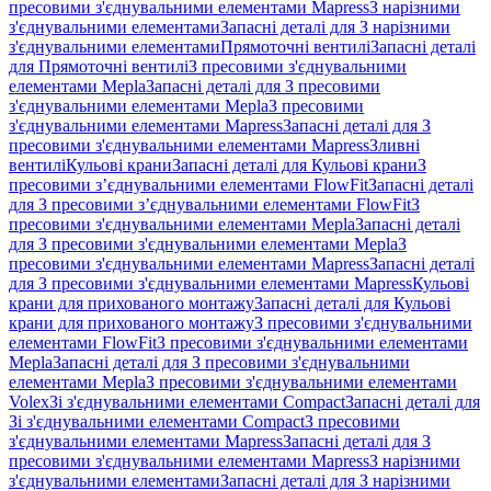
пресовими з'єднувальними елементами Mapress
З нарізними
з'єднувальними елементами
Запасні деталі для З нарізними
з'єднувальними елементами
Прямоточні вентилі
Запасні деталі
для Прямоточні вентилі
З пресовими з'єднувальними
елементами Mepla
Запасні деталі для З пресовими
з'єднувальними елементами Mepla
З пресовими
з'єднувальними елементами Mapress
Запасні деталі для З
пресовими з'єднувальними елементами Mapress
Зливні
вентилі
Кульові крани
Запасні деталі для Кульові крани
З
пресовими з’єднувальними елементами FlowFit
Запасні деталі
для З пресовими з’єднувальними елементами FlowFit
З
пресовими з'єднувальними елементами Mepla
Запасні деталі
для З пресовими з'єднувальними елементами Mepla
З
пресовими з'єднувальними елементами Mapress
Запасні деталі
для З пресовими з'єднувальними елементами Mapress
Кульові
крани для прихованого монтажу
Запасні деталі для Кульові
крани для прихованого монтажу
З пресовими з'єднувальними
елементами FlowFit
З пресовими з'єднувальними елементами
Mepla
Запасні деталі для З пресовими з'єднувальними
елементами Mepla
З пресовими з'єднувальними елементами
Volex
Зі з'єднувальними елементами Compact
Запасні деталі для
Зі з'єднувальними елементами Compact
З пресовими
з'єднувальними елементами Mapress
Запасні деталі для З
пресовими з'єднувальними елементами Mapress
З нарізними
з'єднувальними елементами
Запасні деталі для З нарізними