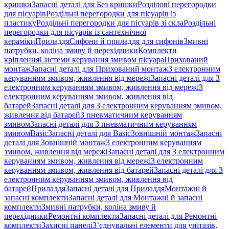
кришки
Запасні деталі для Без кришки
Розділові перегородки
для пісуарів
Роздільні перегородки для пісуарів із
пластику
Роздільні перегородки для пісуарів зі скла
Роздільні
перегородки для пісуарів із сантехнічної
кераміки
Приладдя
Сифони й приладдя для сифонів
Змивні
патрубки, коліна змиву й перехідники
Комплекти
кріплення
Системи керування змивом пісуара
Прихований
монтаж
Запасні деталі для Прихований монтаж
З електронним
керуванням змивом, живлення від мережі
Запасні деталі для З
електронним керуванням змивом, живлення від мережі
З
електронним керуванням змивом, живлення від
батарей
Запасні деталі для З електронним керуванням змивом,
живлення від батарей
З пневматичним керуванням
змивом
Запасні деталі для З пневматичним керуванням
змивом
Basic
Запасні деталі для Basic
Зовнішній монтаж
Запасні
деталі для Зовнішній монтаж
З електронним керуванням
змивом, живлення від мережі
Запасні деталі для З електронним
керуванням змивом, живлення від мережі
З електронним
керуванням змивом, живлення від батарей
Запасні деталі для З
електронним керуванням змивом, живлення від
батарей
Приладдя
Запасні деталі для Приладдя
Монтажні й
запасні комплекти
Запасні деталі для Монтажні й запасні
комплекти
Змивні патрубки, коліна змиву й
перехідники
Ремонтні комплекти
Запасні деталі для Ремонтні
комплекти
Захисні панелі
З’єднувальні елементи для унітазів,