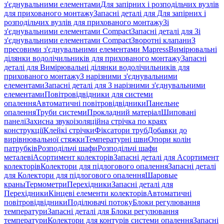
з'єднувальними елементами
Для запірних і розподільчих вузлів
для прихованого монтажу
Запасні деталі для Для запірних і
розподільчих вузлів для прихованого монтажу
Зі
з'єднувальними елементами Compact
Запасні деталі для Зі
з'єднувальними елементами Compact
Зворотні клапани
З
пресовими з'єднувальними елементами Mapress
Вимірювальні
ділянки водолічильників для прихованого монтажу
Запасні
деталі для Вимірювальні ділянки водолічильників для
прихованого монтажу
З нарізними з'єднувальними
елементами
Запасні деталі для З нарізними з'єднувальними
елементами
Повітровідвідники для системи
опалення
Автоматичні повітровідвідники
Панельне
опалення
Труби системи
Прокладний матеріал
Шиповані
панелі
Захисна звукоізоляційна стрічка по краях
конструкції
Клейкі стрічки
Фіксатори труб
Добавки до
вирівнювальної стяжки
Температурні шви
Опори колін
патрубків
Розподільчі шафи
Розподільчі шафи
металеві
Асортимент колекторів
Запасні деталі для Асортимент
колекторів
Колектори для підлогового опалення
Запасні деталі
для Колектори для підлогового опалення
Шаровые
краны
Термометри
Перехідники
Запасні деталі для
Перехідники
Кінцеві елементи колекторів
Автоматичні
повітровідвідники
Поділювачі потоку
Блоки регулювання
температури
Запасні деталі для Блоки регулювання
температури
Колектори для контурів системи опалення
Запасні