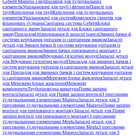
Geberit Mapress з міді
Ізоляція для з'єднувальних
елементів
Ущільнювачі для труб і фітингів
Панелі для
труб
Кріплення для труб
Кріплення для з'єднувальних
елементів
Ущільнювачі для систем
Комплекти гвинтів для
фланцевих з'єднань
Санітарна система Geberit
Блоки
санітарного змиву
Запасні деталі для Блоки санітарного
змиву
Приладдя
Облицювання й захисні панелі
Змивні бачки й
системи керування унітазом із санітарним змивом
Запасні
деталі для Змивні бачки й системи керування унітазом із
санітарним змивом
Змивні бачки прихованого монтажу з
санітарним змивом
Вбудовані гігієнічні модулі
Запасні деталі
для Вбудовані гігієнічні модулі
Приладдя для змивних бачків і
систем керування унітазом із санітарним змивом
Запасні деталі
для Приладдя для змивних бачків і систем керування унітазом
із санітарним змивом
Мережеві блоки живлення
Запасні деталі
для Мережеві блоки живлення
Мережеві
компоненти
Трубопровідна арматура
Прямі запірні
вентилі
Запасні деталі для Прямі запірні вентилі
З пресовими
з'єднувальними елементами Mapress
Запасні деталі для З
пресовими з'єднувальними елементами Mapress
Прямі запірні
вентилі для прихованого монтажу
Запасні деталі для Прямі
запірні вентилі для прихованого монтажу
З пресовими
з'єднувальними елементами Mepla
Запасні деталі для З
пресовими з'єднувальними елементами Mepla
З пресовими
з'єднувальними елементами Mapress
Запасні деталі для З