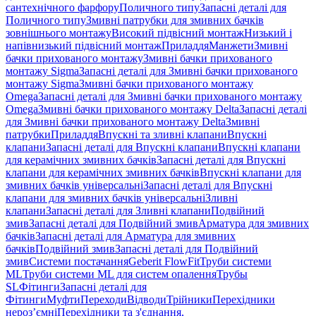
сантехнічного фарфору
Поличного типу
Запасні деталі для
Поличного типу
Змивні патрубки для змивних бачків
зовнішнього монтажу
Високий підвісний монтаж
Низький і
напівнизький підвісний монтаж
Приладдя
Манжети
Змивні
бачки прихованого монтажу
Змивні бачки прихованого
монтажу Sigma
Запасні деталі для Змивні бачки прихованого
монтажу Sigma
Змивні бачки прихованого монтажу
Omega
Запасні деталі для Змивні бачки прихованого монтажу
Omega
Змивні бачки прихованого монтажу Delta
Запасні деталі
для Змивні бачки прихованого монтажу Delta
Змивні
патрубки
Приладдя
Впускні та зливні клапани
Впускні
клапани
Запасні деталі для Впускні клапани
Впускні клапани
для керамічних змивних бачків
Запасні деталі для Впускні
клапани для керамічних змивних бачків
Впускні клапани для
змивних бачків універсальні
Запасні деталі для Впускні
клапани для змивних бачків універсальні
Зливні
клапани
Запасні деталі для Зливні клапани
Подвійний
змив
Запасні деталі для Подвійний змив
Арматура для змивних
бачкiв
Запасні деталі для Арматура для змивних
бачкiв
Подвійний змив
Запасні деталі для Подвійний
змив
Системи постачання
Geberit FlowFit
Труби системи
ML
Труби системи ML для систем опалення
Трубы
SL
Фітинги
Запасні деталі для
Фітинги
Муфти
Переходи
Відводи
Трійники
Перехідники
нероз’ємні
Перехідники та з'єднання,