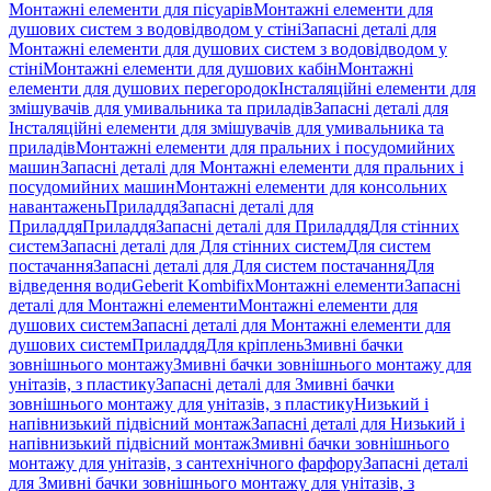
Монтажні елементи для пісуарів
Монтажні елементи для
душових систем з водовідводом у стіні
Запасні деталі для
Монтажні елементи для душових систем з водовідводом у
стіні
Монтажні елементи для душових кабін
Монтажні
елементи для душових перегородок
Інсталяційні елементи для
змішувачів для умивальника та приладів
Запасні деталі для
Інсталяційні елементи для змішувачів для умивальника та
приладів
Монтажні елементи для пральних і посудомийних
машин
Запасні деталі для Монтажні елементи для пральних і
посудомийних машин
Монтажні елементи для консольних
навантажень
Приладдя
Запасні деталі для
Приладдя
Приладдя
Запасні деталі для Приладдя
Для стінних
систем
Запасні деталі для Для стінних систем
Для систем
постачання
Запасні деталі для Для систем постачання
Для
відведення води
Geberit Kombifix
Монтажні елементи
Запасні
деталі для Монтажні елементи
Монтажні елементи для
душових систем
Запасні деталі для Монтажні елементи для
душових систем
Приладдя
Для кріплень
Змивні бачки
зовнішнього монтажу
Змивні бачки зовнішнього монтажу для
унітазів, з пластику
Запасні деталі для Змивні бачки
зовнішнього монтажу для унітазів, з пластику
Низький і
напівнизький підвісний монтаж
Запасні деталі для Низький і
напівнизький підвісний монтаж
Змивні бачки зовнішнього
монтажу для унітазів, з сантехнічного фарфору
Запасні деталі
для Змивні бачки зовнішнього монтажу для унітазів, з