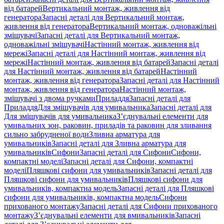
від батарей
Вертикальний монтаж, живлення від
генератора
Запасні деталі для Вертикальний монтаж,
живлення від генератора
Вертикальний монтаж, одноважільні
змішувачі
Запасні деталі для Вертикальний монтаж,
одноважільні змішувачі
Настінний монтаж, живлення від
мережі
Запасні деталі для Настінний монтаж, живлення від
мережі
Настінний монтаж, живлення від батарей
Запасні деталі
для Настінний монтаж, живлення від батарей
Настінний
монтаж, живлення від генератора
Запасні деталі для Настінний
монтаж, живлення від генератора
Настінний монтаж,
змішувачі з двома ручками
Приладдя
Запасні деталі для
Приладдя
Для змішувачів для умивальника
Запасні деталі для
Для змішувачів для умивальника
З’єднувальні елементи для
умивальних зон, раковин, приладів та раковин для зливання
сильно забрудненої води
Зливна арматура для
умивальників
Запасні деталі для Зливна арматура для
умивальників
Сифони
Запасні деталі для Сифони
Сифони,
компактні моделі
Запасні деталі для Сифони, компактні
моделі
Пляшкові сифони для умивальників
Запасні деталі для
Пляшкові сифони для умивальників
Пляшкові сифони для
умивальників, компактна модель
Запасні деталі для Пляшкові
сифони для умивальників, компактна модель
Сифони
прихованого монтажу
Запасні деталі для Сифони прихованого
монтажу
З’єднувальні елементи для вмивальників
Запасні