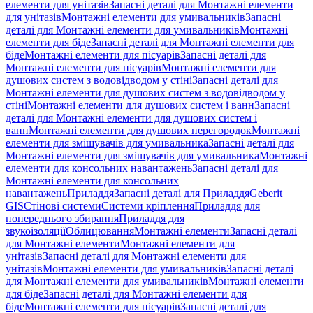
елементи для унітазів
Запасні деталі для Монтажні елементи
для унітазів
Монтажні елементи для умивальників
Запасні
деталі для Монтажні елементи для умивальників
Монтажні
елементи для біде
Запасні деталі для Монтажні елементи для
біде
Монтажні елементи для пісуарів
Запасні деталі для
Монтажні елементи для пісуарів
Монтажні елементи для
душових систем з водовідводом у стіні
Запасні деталі для
Монтажні елементи для душових систем з водовідводом у
стіні
Монтажні елементи для душових систем і ванн
Запасні
деталі для Монтажні елементи для душових систем і
ванн
Монтажні елементи для душових перегородок
Монтажні
елементи для змішувачів для умивальника
Запасні деталі для
Монтажні елементи для змішувачів для умивальника
Монтажні
елементи для консольних навантажень
Запасні деталі для
Монтажні елементи для консольних
навантажень
Приладдя
Запасні деталі для Приладдя
Geberit
GIS
Стінові системи
Системи кріплення
Приладдя для
попереднього збирання
Приладдя для
звукоізоляції
Облицювання
Монтажні елементи
Запасні деталі
для Монтажні елементи
Монтажні елементи для
унітазів
Запасні деталі для Монтажні елементи для
унітазів
Монтажні елементи для умивальників
Запасні деталі
для Монтажні елементи для умивальників
Монтажні елементи
для біде
Запасні деталі для Монтажні елементи для
біде
Монтажні елементи для пісуарів
Запасні деталі для