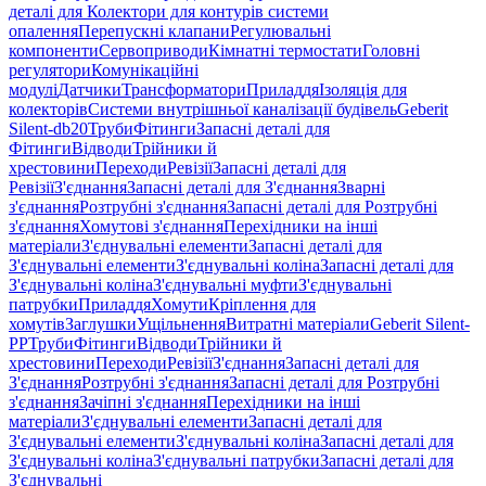
деталі для Колектори для контурів системи
опалення
Перепускні клапани
Регулювальні
компоненти
Сервоприводи
Кімнатні термостати
Головні
регулятори
Комунікаційні
модулі
Датчики
Трансформатори
Приладдя
Ізоляція для
колекторів
Системи внутрішньої каналізації будівель
Geberit
Silent-db20
Труби
Фітинги
Запасні деталі для
Фітинги
Відводи
Трійники й
хрестовини
Переходи
Ревізії
Запасні деталі для
Ревізії
З'єднання
Запасні деталі для З'єднання
Зварні
з'єднання
Розтрубні з'єднання
Запасні деталі для Розтрубні
з'єднання
Хомутові з'єднання
Перехідники на інші
матеріали
З'єднувальні елементи
Запасні деталі для
З'єднувальні елементи
З'єднувальні коліна
Запасні деталі для
З'єднувальні коліна
З'єднувальні муфти
З'єднувальні
патрубки
Приладдя
Хомути
Кріплення для
хомутів
Заглушки
Ущільнення
Витратні матеріали
Geberit Silent-
PP
Труби
Фітинги
Відводи
Трійники й
хрестовини
Переходи
Ревізії
З'єднання
Запасні деталі для
З'єднання
Розтрубні з'єднання
Запасні деталі для Розтрубні
з'єднання
Зачіпні з'єднання
Перехідники на інші
матеріали
З'єднувальні елементи
Запасні деталі для
З'єднувальні елементи
З'єднувальні коліна
Запасні деталі для
З'єднувальні коліна
З'єднувальні патрубки
Запасні деталі для
З'єднувальні