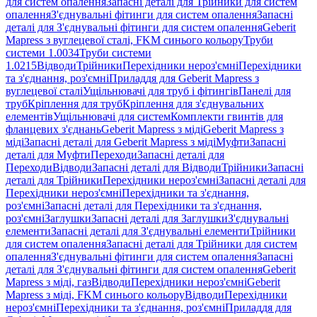
для систем опалення
Запасні деталі для Трійники для систем
опалення
З'єднувальні фітинги для систем опалення
Запасні
деталі для З'єднувальні фітинги для систем опалення
Geberit
Mapress з вуглецевої сталі, FKM синього кольору
Труби
системи 1.0034
Труби системи
1.0215
Відводи
Трійники
Перехідники нероз'ємні
Перехідники
та з'єднання, роз'ємні
Приладдя для Geberit Mapress з
вуглецевої сталі
Ущільнювачі для труб і фітингів
Панелі для
труб
Кріплення для труб
Кріплення для з'єднувальних
елементів
Ущільнювачі для систем
Комплекти гвинтів для
фланцевих з'єднань
Geberit Mapress з міді
Geberit Mapress з
міді
Запасні деталі для Geberit Mapress з міді
Муфти
Запасні
деталі для Муфти
Переходи
Запасні деталі для
Переходи
Відводи
Запасні деталі для Відводи
Трійники
Запасні
деталі для Трійники
Перехідники нероз'ємні
Запасні деталі для
Перехідники нероз'ємні
Перехідники та з'єднання,
роз'ємні
Запасні деталі для Перехідники та з'єднання,
роз'ємні
Заглушки
Запасні деталі для Заглушки
З'єднувальні
елементи
Запасні деталі для З'єднувальні елементи
Трійники
для систем опалення
Запасні деталі для Трійники для систем
опалення
З'єднувальні фітинги для систем опалення
Запасні
деталі для З'єднувальні фітинги для систем опалення
Geberit
Mapress з міді, газ
Відводи
Перехідники нероз'ємні
Geberit
Mapress з міді, FKM синього кольору
Відводи
Перехідники
нероз'ємні
Перехідники та з'єднання, роз'ємні
Приладдя для