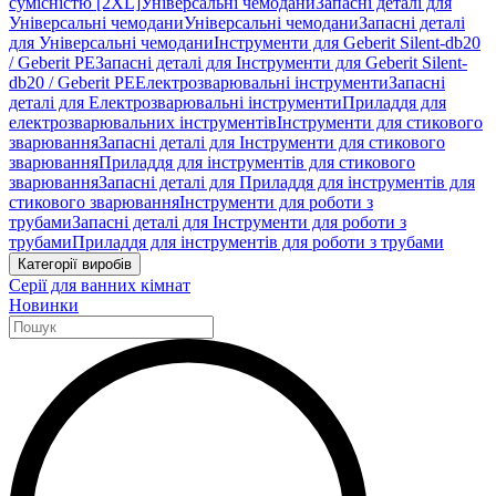
сумісністю [2XL]
Універсальні чемодани
Запасні деталі для
Універсальні чемодани
Універсальні чемодани
Запасні деталі
для Універсальні чемодани
Інструменти для Geberit Silent-db20
/ Geberit PE
Запасні деталі для Інструменти для Geberit Silent-
db20 / Geberit PE
Електрозварювальні інструменти
Запасні
деталі для Електрозварювальні інструменти
Приладдя для
електрозварювальних інструментів
Інструменти для стикового
зварювання
Запасні деталі для Інструменти для стикового
зварювання
Приладдя для інструментів для стикового
зварювання
Запасні деталі для Приладдя для інструментів для
стикового зварювання
Інструменти для роботи з
трубами
Запасні деталі для Інструменти для роботи з
трубами
Приладдя для інструментів для роботи з трубами
Категорії виробів
Серії для ванних кімнат
Новинки