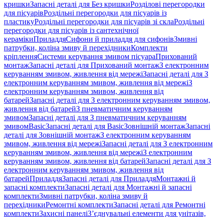
кришки
Запасні деталі для Без кришки
Розділові перегородки
для пісуарів
Роздільні перегородки для пісуарів із
пластику
Роздільні перегородки для пісуарів зі скла
Роздільні
перегородки для пісуарів із сантехнічної
кераміки
Приладдя
Сифони й приладдя для сифонів
Змивні
патрубки, коліна змиву й перехідники
Комплекти
кріплення
Системи керування змивом пісуара
Прихований
монтаж
Запасні деталі для Прихований монтаж
З електронним
керуванням змивом, живлення від мережі
Запасні деталі для З
електронним керуванням змивом, живлення від мережі
З
електронним керуванням змивом, живлення від
батарей
Запасні деталі для З електронним керуванням змивом,
живлення від батарей
З пневматичним керуванням
змивом
Запасні деталі для З пневматичним керуванням
змивом
Basic
Запасні деталі для Basic
Зовнішній монтаж
Запасні
деталі для Зовнішній монтаж
З електронним керуванням
змивом, живлення від мережі
Запасні деталі для З електронним
керуванням змивом, живлення від мережі
З електронним
керуванням змивом, живлення від батарей
Запасні деталі для З
електронним керуванням змивом, живлення від
батарей
Приладдя
Запасні деталі для Приладдя
Монтажні й
запасні комплекти
Запасні деталі для Монтажні й запасні
комплекти
Змивні патрубки, коліна змиву й
перехідники
Ремонтні комплекти
Запасні деталі для Ремонтні
комплекти
Захисні панелі
З’єднувальні елементи для унітазів,