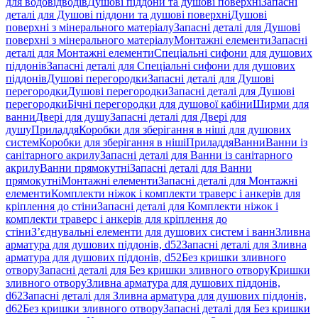
для водовідводів
Душові піддони та душові поверхні
Запасні
деталі для Душові піддони та душові поверхні
Душові
поверхні з мінерального матеріалу
Запасні деталі для Душові
поверхні з мінерального матеріалу
Монтажні елементи
Запасні
деталі для Монтажні елементи
Спеціальні сифони для душових
піддонів
Запасні деталі для Спеціальні сифони для душових
піддонів
Душові перегородки
Запасні деталі для Душові
перегородки
Душові перегородки
Запасні деталі для Душові
перегородки
Бічні перегородки для душової кабіни
Ширми для
ванни
Двері для душу
Запасні деталі для Двері для
душу
Приладдя
Коробки для зберігання в ніші для душових
систем
Коробки для зберігання в ніші
Приладдя
Ванни
Ванни із
санітарного акрилу
Запасні деталі для Ванни із санітарного
акрилу
Ванни прямокутні
Запасні деталі для Ванни
прямокутні
Монтажні елементи
Запасні деталі для Монтажні
елементи
Комплекти ніжок і комплекти траверс і анкерів для
кріплення до стіни
Запасні деталі для Комплекти ніжок і
комплекти траверс і анкерів для кріплення до
стіни
З’єднувальні елементи для душових систем і ванн
Зливна
арматура для душових піддонів, d52
Запасні деталі для Зливна
арматура для душових піддонів, d52
Без кришки зливного
отвору
Запасні деталі для Без кришки зливного отвору
Кришки
зливного отвору
Зливна арматура для душових піддонів,
d62
Запасні деталі для Зливна арматура для душових піддонів,
d62
Без кришки зливного отвору
Запасні деталі для Без кришки