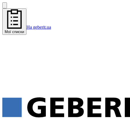
На geberit.ua
Мої списки