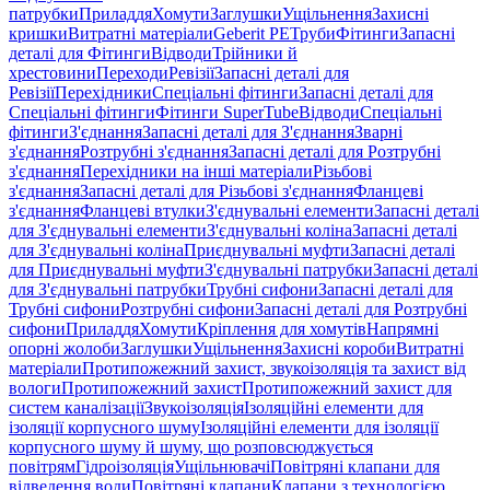
патрубки
Приладдя
Хомути
Заглушки
Ущільнення
Захисні
кришки
Витратні матеріали
Geberit PE
Труби
Фітинги
Запасні
деталі для Фітинги
Відводи
Трійники й
хрестовини
Переходи
Ревізії
Запасні деталі для
Ревізії
Перехідники
Спеціальні фітинги
Запасні деталі для
Спеціальні фітинги
Фітинги SuperTube
Відводи
Спеціальні
фітинги
З'єднання
Запасні деталі для З'єднання
Зварні
з'єднання
Розтрубні з'єднання
Запасні деталі для Розтрубні
з'єднання
Перехідники на інші матеріали
Різьбові
з'єднання
Запасні деталі для Різьбові з'єднання
Фланцеві
з'єднання
Фланцеві втулки
З'єднувальні елементи
Запасні деталі
для З'єднувальні елементи
З'єднувальні коліна
Запасні деталі
для З'єднувальні коліна
Приєднувальні муфти
Запасні деталі
для Приєднувальні муфти
З'єднувальні патрубки
Запасні деталі
для З'єднувальні патрубки
Трубні сифони
Запасні деталі для
Трубні сифони
Розтрубні сифони
Запасні деталі для Розтрубні
сифони
Приладдя
Хомути
Кріплення для хомутів
Напрямні
опорні жолоби
Заглушки
Ущільнення
Захисні короби
Витратні
матеріали
Протипожежний захист, звукоізоляція та захист від
вологи
Протипожежний захист
Протипожежний захист для
систем каналізації
Звукоізоляція
Ізоляційні елементи для
ізоляції корпусного шуму
Ізоляційні елементи для ізоляції
корпусного шуму й шуму, що розповсюджується
повітрям
Гідроізоляція
Ущільнювачі
Повітряні клапани для
відведення води
Повітряні клапани
Клапани з технологією