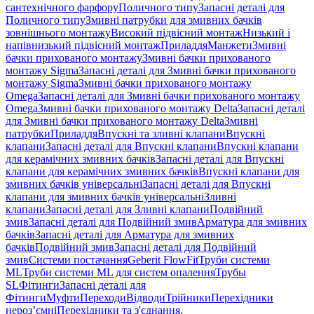
сантехнічного фарфору
Поличного типу
Запасні деталі для
Поличного типу
Змивні патрубки для змивних бачків
зовнішнього монтажу
Високий підвісний монтаж
Низький і
напівнизький підвісний монтаж
Приладдя
Манжети
Змивні
бачки прихованого монтажу
Змивні бачки прихованого
монтажу Sigma
Запасні деталі для Змивні бачки прихованого
монтажу Sigma
Змивні бачки прихованого монтажу
Omega
Запасні деталі для Змивні бачки прихованого монтажу
Omega
Змивні бачки прихованого монтажу Delta
Запасні деталі
для Змивні бачки прихованого монтажу Delta
Змивні
патрубки
Приладдя
Впускні та зливні клапани
Впускні
клапани
Запасні деталі для Впускні клапани
Впускні клапани
для керамічних змивних бачків
Запасні деталі для Впускні
клапани для керамічних змивних бачків
Впускні клапани для
змивних бачків універсальні
Запасні деталі для Впускні
клапани для змивних бачків універсальні
Зливні
клапани
Запасні деталі для Зливні клапани
Подвійний
змив
Запасні деталі для Подвійний змив
Арматура для змивних
бачкiв
Запасні деталі для Арматура для змивних
бачкiв
Подвійний змив
Запасні деталі для Подвійний
змив
Системи постачання
Geberit FlowFit
Труби системи
ML
Труби системи ML для систем опалення
Трубы
SL
Фітинги
Запасні деталі для
Фітинги
Муфти
Переходи
Відводи
Трійники
Перехідники
нероз’ємні
Перехідники та з'єднання,