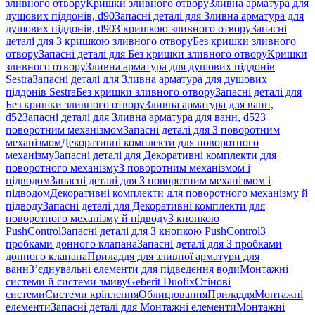
зливного отвору
Кришки зливного отвору
Зливна арматура для
душових піддонів, d90
Запасні деталі для Зливна арматура для
душових піддонів, d90
З кришкою зливного отвору
Запасні
деталі для З кришкою зливного отвору
Без кришки зливного
отвору
Запасні деталі для Без кришки зливного отвору
Кришки
зливного отвору
Зливна арматура для душових піддонів
Sestra
Запасні деталі для Зливна арматура для душових
піддонів Sestra
Без кришки зливного отвору
Запасні деталі для
Без кришки зливного отвору
Зливна арматура для ванн,
d52
Запасні деталі для Зливна арматура для ванн, d52
З
поворотним механізмом
Запасні деталі для З поворотним
механізмом
Декоративні комплекти для поворотного
механізму
Запасні деталі для Декоративні комплекти для
поворотного механізму
З поворотним механізмом і
підводом
Запасні деталі для З поворотним механізмом і
підводом
Декоративні комплекти для поворотного механізму й
підводу
Запасні деталі для Декоративні комплекти для
поворотного механізму й підводу
З кнопкою
PushControl
Запасні деталі для З кнопкою PushControl
З
пробками донного клапана
Запасні деталі для З пробками
донного клапана
Приладдя для зливної арматури для
ванн
З’єднувальні елементи для підведення води
Монтажні
системи й системи змиву
Geberit Duofix
Стінові
системи
Системи кріплення
Облицювання
Приладдя
Монтажні
елементи
Запасні деталі для Монтажні елементи
Монтажні