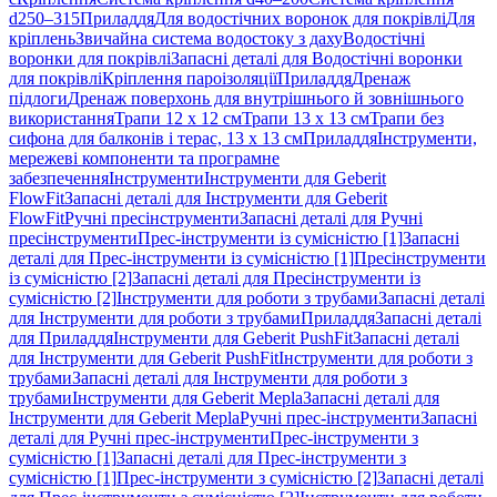
d250–315
Приладдя
Для водостічних воронок для покрівлі
Для
кріплень
Звичайна система водостоку з даху
Водостічні
воронки для покрівлі
Запасні деталі для Водостічні воронки
для покрівлі
Кріплення пароізоляції
Приладдя
Дренаж
підлоги
Дренаж поверхонь для внутрішнього й зовнішнього
використання
Трапи 12 x 12 см
Трапи 13 x 13 см
Трапи без
сифона для балконів і терас, 13 x 13 см
Приладдя
Інструменти,
мережеві компоненти та програмне
забезпечення
Інструменти
Інструменти для Geberit
FlowFit
Запасні деталі для Інструменти для Geberit
FlowFit
Ручні пресінструменти
Запасні деталі для Ручні
пресінструменти
Прес-інструменти із сумісністю [1]
Запасні
деталі для Прес-інструменти із сумісністю [1]
Пресінструменти
із сумісністю [2]
Запасні деталі для Пресінструменти із
сумісністю [2]
Інструменти для роботи з трубами
Запасні деталі
для Інструменти для роботи з трубами
Приладдя
Запасні деталі
для Приладдя
Інструменти для Geberit PushFit
Запасні деталі
для Інструменти для Geberit PushFit
Інструменти для роботи з
трубами
Запасні деталі для Інструменти для роботи з
трубами
Інструменти для Geberit Mepla
Запасні деталі для
Інструменти для Geberit Mepla
Ручні прес-інструменти
Запасні
деталі для Ручні прес-інструменти
Прес-інструменти з
сумісністю [1]
Запасні деталі для Прес-інструменти з
сумісністю [1]
Прес-інструменти з сумісністю [2]
Запасні деталі