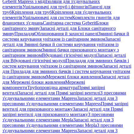
Geberit Mapress з міді
Ізоляція для з'єднувальних
елементів
Ущільнювачі для труб і фітингів
Панелі для
труб
Кріплення для труб
Кріплення для з'єднувальних
елементів
Ущільнювачі для систем
Комплекти гвинтів для
фланцевих з'єднань
Санітарна система Geberit
Блоки
санітарного змиву
Запасні деталі для Блоки санітарного
змиву
Приладдя
Облицювання й захисні панелі
Змивні бачки й
системи керування унітазом із санітарним змивом
Запасні
деталі для Змивні бачки й системи керування унітазом із
санітарним змивом
Змивні бачки прихованого монтажу з
санітарним змивом
Вбудовані гігієнічні модулі
Запасні деталі
для Вбудовані гігієнічні модулі
Приладдя для змивних бачків і
систем керування унітазом із санітарним змивом
Запасні деталі
для Приладдя для змивних бачків і систем керування унітазом
із санітарним змивом
Мережеві блоки живлення
Запасні деталі
для Мережеві блоки живлення
Мережеві
компоненти
Трубопровідна арматура
Прямі запірні
вентилі
Запасні деталі для Прямі запірні вентилі
З пресовими
з'єднувальними елементами Mapress
Запасні деталі для З
пресовими з'єднувальними елементами Mapress
Прямі запірні
вентилі для прихованого монтажу
Запасні деталі для Прямі
запірні вентилі для прихованого монтажу
З пресовими
з'єднувальними елементами Mepla
Запасні деталі для З
пресовими з'єднувальними елементами Mepla
З пресовими
з'єднувальними елементами Mapress
Запасні деталі для З