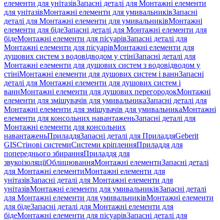
елементи для унітазів
Запасні деталі для Монтажні елементи
для унітазів
Монтажні елементи для умивальників
Запасні
деталі для Монтажні елементи для умивальників
Монтажні
елементи для біде
Запасні деталі для Монтажні елементи для
біде
Монтажні елементи для пісуарів
Запасні деталі для
Монтажні елементи для пісуарів
Монтажні елементи для
душових систем з водовідводом у стіні
Запасні деталі для
Монтажні елементи для душових систем з водовідводом у
стіні
Монтажні елементи для душових систем і ванн
Запасні
деталі для Монтажні елементи для душових систем і
ванн
Монтажні елементи для душових перегородок
Монтажні
елементи для змішувачів для умивальника
Запасні деталі для
Монтажні елементи для змішувачів для умивальника
Монтажні
елементи для консольних навантажень
Запасні деталі для
Монтажні елементи для консольних
навантажень
Приладдя
Запасні деталі для Приладдя
Geberit
GIS
Стінові системи
Системи кріплення
Приладдя для
попереднього збирання
Приладдя для
звукоізоляції
Облицювання
Монтажні елементи
Запасні деталі
для Монтажні елементи
Монтажні елементи для
унітазів
Запасні деталі для Монтажні елементи для
унітазів
Монтажні елементи для умивальників
Запасні деталі
для Монтажні елементи для умивальників
Монтажні елементи
для біде
Запасні деталі для Монтажні елементи для
біде
Монтажні елементи для пісуарів
Запасні деталі для