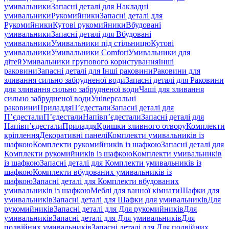
умивальники
Запасні деталі для Накладні
умивальники
Рукомийники
Запасні деталі для
Рукомийники
Кутові рукомийники
Вбудовані
умивальники
Запасні деталі для Вбудовані
умивальники
Умивальники під стільницю
Кутові
умивальники
Умивальники Comfort
Умивальники для
дітей
Умивальники групового користування
Інші
раковини
Запасні деталі для Інші раковини
Раковини для
зливання сильно забрудненої води
Запасні деталі для Раковини
для зливання сильно забрудненої води
Чаші для зливання
сильно забрудненої води
Універсальні
раковини
Приладдя
П’єдестали
Запасні деталі для
П’єдестали
П’єдестали
Напівп’єдестали
Запасні деталі для
Напівп’єдестали
Приладдя
Кришки зливного отвору
Комплекти
кріплення
Декоративні панелі
Комплекти умивальників із
шафкою
Комплекти рукомийників із шафкою
Запасні деталі для
Комплекти рукомийників із шафкою
Комплекти умивальників
із шафкою
Запасні деталі для Комплекти умивальників із
шафкою
Комплекти вбудованих умивальників із
шафкою
Запасні деталі для Комплекти вбудованих
умивальників із шафкою
Меблі для ванної кімнати
Шафки для
умивальників
Запасні деталі для Шафки для умивальників
Для
рукомийників
Запасні деталі для Для рукомийників
Для
умивальників
Запасні деталі для Для умивальників
Для
подвійних умивальників
Запасні деталі для Для подвійних