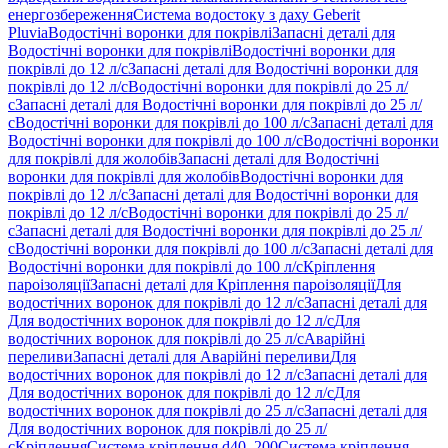
енергозбереження
Система водостоку з даху Geberit
Pluvia
Водостічні воронки для покрівлі
Запасні деталі для
Водостічні воронки для покрівлі
Водостічні воронки для
покрівлі до 12 л/с
Запасні деталі для Водостічні воронки для
покрівлі до 12 л/с
Водостічні воронки для покрівлі до 25 л/
с
Запасні деталі для Водостічні воронки для покрівлі до 25 л/
с
Водостічні воронки для покрівлі до 100 л/с
Запасні деталі для
Водостічні воронки для покрівлі до 100 л/с
Водостічні воронки
для покрівлі для жолобів
Запасні деталі для Водостічні
воронки для покрівлі для жолобів
Водостічні воронки для
покрівлі до 12 л/с
Запасні деталі для Водостічні воронки для
покрівлі до 12 л/с
Водостічні воронки для покрівлі до 25 л/
с
Запасні деталі для Водостічні воронки для покрівлі до 25 л/
с
Водостічні воронки для покрівлі до 100 л/с
Запасні деталі для
Водостічні воронки для покрівлі до 100 л/с
Кріплення
пароізоляції
Запасні деталі для Кріплення пароізоляції
Для
водостічних воронок для покрівлі до 12 л/с
Запасні деталі для
Для водостічних воронок для покрівлі до 12 л/с
Для
водостічних воронок для покрівлі до 25 л/с
Аварійні
переливи
Запасні деталі для Аварійні переливи
Для
водостічних воронок для покрівлі до 12 л/с
Запасні деталі для
Для водостічних воронок для покрівлі до 12 л/с
Для
водостічних воронок для покрівлі до 25 л/с
Запасні деталі для
Для водостічних воронок для покрівлі до 25 л/
с
Кріплення
Система кріплення d40–200
Система кріплення