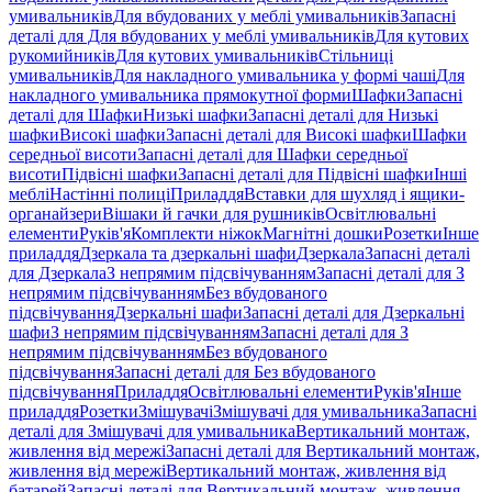
умивальників
Для вбудованих у меблі умивальників
Запасні
деталі для Для вбудованих у меблі умивальників
Для кутових
рукомийників
Для кутових умивальників
Стільниці
умивальників
Для накладного умивальника у формі чаші
Для
накладного умивальника прямокутної форми
Шафки
Запасні
деталі для Шафки
Низькі шафки
Запасні деталі для Низькі
шафки
Високі шафки
Запасні деталі для Високі шафки
Шафки
середньої висоти
Запасні деталі для Шафки середньої
висоти
Підвісні шафки
Запасні деталі для Підвісні шафки
Інші
меблі
Настінні полиці
Приладдя
Вставки для шухляд і ящики-
органайзери
Вішаки й гачки для рушників
Освітлювальні
елементи
Руків'я
Комплекти ніжок
Магнітні дошки
Розетки
Інше
приладдя
Дзеркала та дзеркальні шафи
Дзеркала
Запасні деталі
для Дзеркала
З непрямим підсвічуванням
Запасні деталі для З
непрямим підсвічуванням
Без вбудованого
підсвічування
Дзеркальні шафи
Запасні деталі для Дзеркальні
шафи
З непрямим підсвічуванням
Запасні деталі для З
непрямим підсвічуванням
Без вбудованого
підсвічування
Запасні деталі для Без вбудованого
підсвічування
Приладдя
Освітлювальні елементи
Руків'я
Інше
приладдя
Розетки
Змішувачі
Змішувачі для умивальника
Запасні
деталі для Змішувачі для умивальника
Вертикальний монтаж,
живлення від мережі
Запасні деталі для Вертикальний монтаж,
живлення від мережі
Вертикальний монтаж, живлення від
батарей
Запасні деталі для Вертикальний монтаж, живлення