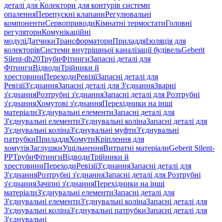
деталі для Колектори для контурів системи
опалення
Перепускні клапани
Регулювальні
компоненти
Сервоприводи
Кімнатні термостати
Головні
регулятори
Комунікаційні
модулі
Датчики
Трансформатори
Приладдя
Ізоляція для
колекторів
Системи внутрішньої каналізації будівель
Geberit
Silent-db20
Труби
Фітинги
Запасні деталі для
Фітинги
Відводи
Трійники й
хрестовини
Переходи
Ревізії
Запасні деталі для
Ревізії
З'єднання
Запасні деталі для З'єднання
Зварні
з'єднання
Розтрубні з'єднання
Запасні деталі для Розтрубні
з'єднання
Хомутові з'єднання
Перехідники на інші
матеріали
З'єднувальні елементи
Запасні деталі для
З'єднувальні елементи
З'єднувальні коліна
Запасні деталі для
З'єднувальні коліна
З'єднувальні муфти
З'єднувальні
патрубки
Приладдя
Хомути
Кріплення для
хомутів
Заглушки
Ущільнення
Витратні матеріали
Geberit Silent-
PP
Труби
Фітинги
Відводи
Трійники й
хрестовини
Переходи
Ревізії
З'єднання
Запасні деталі для
З'єднання
Розтрубні з'єднання
Запасні деталі для Розтрубні
з'єднання
Зачіпні з'єднання
Перехідники на інші
матеріали
З'єднувальні елементи
Запасні деталі для
З'єднувальні елементи
З'єднувальні коліна
Запасні деталі для
З'єднувальні коліна
З'єднувальні патрубки
Запасні деталі для
З'єднувальні