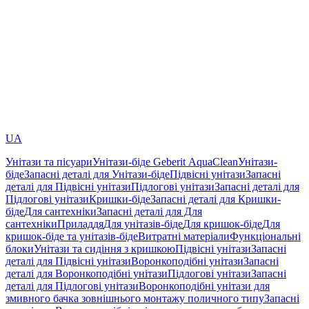
UA
Унітази та пісуари
Унітази-біде Geberit AquaClean
Унітази-
біде
Запасні деталі для Унітази-біде
Підвісні унітази
Запасні
деталі для Підвісні унітази
Підлогові унітази
Запасні деталі для
Підлогові унітази
Кришки-біде
Запасні деталі для Кришки-
біде
Для сантехніки
Запасні деталі для Для
сантехніки
Приладдя
Для унітазів-біде
Для кришок-біде
Для
кришок-біде та унітазів-біде
Витратні матеріали
Функціональні
блоки
Унітази та сидіння з кришкою
Підвісні унітази
Запасні
деталі для Підвісні унітази
Воронкоподібні унітази
Запасні
деталі для Воронкоподібні унітази
Підлогові унітази
Запасні
деталі для Підлогові унітази
Воронкоподібні унітази для
змивного бачка зовнішнього монтажу поличного типу
Запасні