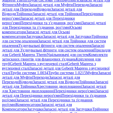
Mapress Therm
Труби системи Therm
Фітинги
Запасні деталі для
Фітинги
Муфти
Запасні деталі для Муфти
Переходи
Запасні
деталі для Переходи
Відводи
Запасні деталі для
Відводи
Трійники
Запасні деталі для Трійники
Перехідники
нероз’ємні
Запасні деталі для Перехідники
нероз’ємні
Перехідники та з’єднання, роз’ємні
Запасні деталі
для Перехідники та з’єднання, роз’ємні
Осьові
компенсатори
Запасні деталі для Осьові
компенсатори
Заглушки
Запасні деталі для Заглушки
Трійники
для систем опалення
Запасні деталі для Трійники для систем
опалення
З'єднувальні фітинги для систем опалення
Запасні
деталі для З'єднувальні фітинги для систем опалення
Приладдя
для Geberit Mapress Therm
Ущільнювачі для систем
Комплекти
затискних гвинтів для фланцевих з'єднань
Кріплення для
труб
Geberit Mapress з вуглецевої сталі
Geberit Mapress з
вуглецевої сталі
Запасні деталі для Geberit Mapress з вуглецевої
сталі
Труби системи 1.0034
Труби системи 1.0215
Муфти
Запасні
деталі для Муфти
Переходи
Запасні деталі для
Переходи
Відводи
Запасні деталі для Відводи
Трійники
Запасні
деталі для Трійники
Хрестовини двоплощинні
Запасні деталі
для Хрестовини двоплощинні
Перехідники нероз'ємні
Запасні
деталі для Перехідники нероз'ємні
Перехідники та з'єднання,
роз'ємні
Запасні деталі для Перехідники та з'єднання,
роз'ємні
Компенсатори
Запасні деталі для
Компенсатори
Заглушки
Запасні деталі для Заглушки
Трійники