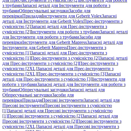
для Прес-інструменти з сумісністю [2]
Інструменти для роботи
з трубами
Запасні деталі для Інструменти для роботи з
трубами
Обпресувальні заглушки
Засоби для
перевірки
Приладдя
Інструменти для Geberit Volex
Запасні
деталі для Інструменти для Geberit Volex
Прес-інструменти з
сумісністю [2]
Запасні деталі для Прес-інструменти з
сумісністю [2]
Інструменти для роботи з трубами
Запасні деталі
для Інструменти для роботи з трубами
Засоби для
перевірки
Інструменти для Geberit Mapress
Запасні деталі для
Інструменти для Geberit Mapress
Прес-інструменти з
сумісністю [1]
Запасні деталі для Прес-інструменти з
сумісністю [1]
Прес-інструменти з сумісністю [2]
Запасні деталі
для Прес-інструменти з сумісністю [2]
Прес-інструменти з
сумісністю [2XL]
Запасні деталі для Прес-інструменти з
сумісністю [2XL]
Прес-інструменти з сумісністю [3]
Запасні
деталі для Прес-інструменти з сумісністю [3]
Інструменти для
роботи з трубами
Запасні деталі для Інструменти для роботи з
трубами
Обпресувальні заглушки
Запасні деталі для
Обпресувальні заглушки
Засоби для
перевірки
Приладдя
Пресові інструменти
Запасні деталі для
Пресові інструменти
Пресові інструменти з сумісністю
[1]
Запасні деталі для Пресові інструменти з сумісністю
[1]
Пресові інструменти з сумісністю [2]
Запасні деталі для
Пресові інструменти з сумісністю [2]
Пресові інструменти з
сумісністю [2XL]
Запасні деталі для Пресові інструменти з