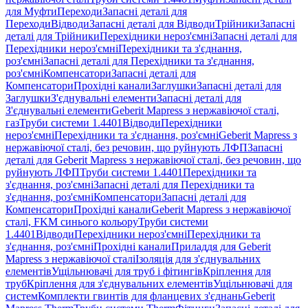
для Муфти
Переходи
Запасні деталі для
Переходи
Відводи
Запасні деталі для Відводи
Трійники
Запасні
деталі для Трійники
Перехідники нероз'ємні
Запасні деталі для
Перехідники нероз'ємні
Перехідники та з'єднання,
роз'ємні
Запасні деталі для Перехідники та з'єднання,
роз'ємні
Компенсатори
Запасні деталі для
Компенсатори
Прохідні канали
Заглушки
Запасні деталі для
Заглушки
З'єднувальні елементи
Запасні деталі для
З'єднувальні елементи
Geberit Mapress з нержавіючої сталі,
газ
Труби системи 1.4401
Відводи
Перехідники
нероз'ємні
Перехідники та з'єднання, роз'ємні
Geberit Mapress з
нержавіючої сталі, без речовин, що руйнують ЛФП
Запасні
деталі для Geberit Mapress з нержавіючої сталі, без речовин, що
руйнують ЛФП
Труби системи 1.4401
Перехідники та
з'єднання, роз'ємні
Запасні деталі для Перехідники та
з'єднання, роз'ємні
Компенсатори
Запасні деталі для
Компенсатори
Прохідні канали
Geberit Mapress з нержавіючої
сталі, FKM синього кольору
Труби системи
1.4401
Відводи
Перехідники нероз'ємні
Перехідники та
з'єднання, роз'ємні
Прохідні канали
Приладдя для Geberit
Mapress з нержавіючої сталі
Ізоляція для з'єднувальних
елементів
Ущільнювачі для труб і фітингів
Кріплення для
труб
Кріплення для з'єднувальних елементів
Ущільнювачі для
систем
Комплекти гвинтів для фланцевих з'єднань
Geberit