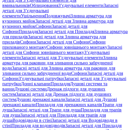
деталі для З’єднувальні елементи для
вмивальників
Облицювання
З’єднувальні елементи
Запасні
деталі для З’єднувальні
елементи
Ущільнення
Подовжувачі
Зливна арматура для
кухонних мийок
Запасні деталі для Зливна арматура для
кухонних мийок
Сифони
Запасні деталі для
Сифони
Приладдя
Запасні деталі для Приладдя
Зливна арматура
для приладів
Запасні деталі для Зливна арматура для
приладів
Сифони
Запасні деталі для Сифони
Сифони
прихованого монтажу
Сифони зовнішнього монтажу
Запасні
деталі для Сифони зовнішнього монтажу
З’єднувальні
елементи
Запасні деталі для З’єднувальні елементи
Зливна
арматура для раковин для зливання сильно забрудненої
води
Запасні деталі для Зливна арматура для раковин для
зливання сильно забрудненої води
Сифони
Запасні деталі для
Сифони
З’єднувальні патрубки
Запасні деталі для З’єднувальні
патрубки
Донні клапани
Приладдя
Душові системи та
ванни
Душові системи
Дренаж підлоги для душових
систем
Запасні деталі для Дренаж підлоги для душових
систем
Душові дренажні канали
Запасні деталі для Душові
дренажні канали
Приладдя для дренажних каналів
Трапи для
душа
Запасні деталі для Трапи для душа
Приладдя для трапів
для душа
Запасні деталі для Приладдя для трапів для
душа
Водовідводи в стіні
Запасні деталі для Водовідводи в
стіні
Приладдя для водовідводів
Запасні деталі для Приладдя