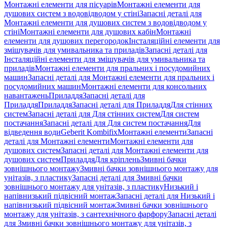
Монтажні елементи для пісуарів
Монтажні елементи для
душових систем з водовідводом у стіні
Запасні деталі для
Монтажні елементи для душових систем з водовідводом у
стіні
Монтажні елементи для душових кабін
Монтажні
елементи для душових перегородок
Інсталяційні елементи для
змішувачів для умивальника та приладів
Запасні деталі для
Інсталяційні елементи для змішувачів для умивальника та
приладів
Монтажні елементи для пральних і посудомийних
машин
Запасні деталі для Монтажні елементи для пральних і
посудомийних машин
Монтажні елементи для консольних
навантажень
Приладдя
Запасні деталі для
Приладдя
Приладдя
Запасні деталі для Приладдя
Для стінних
систем
Запасні деталі для Для стінних систем
Для систем
постачання
Запасні деталі для Для систем постачання
Для
відведення води
Geberit Kombifix
Монтажні елементи
Запасні
деталі для Монтажні елементи
Монтажні елементи для
душових систем
Запасні деталі для Монтажні елементи для
душових систем
Приладдя
Для кріплень
Змивні бачки
зовнішнього монтажу
Змивні бачки зовнішнього монтажу для
унітазів, з пластику
Запасні деталі для Змивні бачки
зовнішнього монтажу для унітазів, з пластику
Низький і
напівнизький підвісний монтаж
Запасні деталі для Низький і
напівнизький підвісний монтаж
Змивні бачки зовнішнього
монтажу для унітазів, з сантехнічного фарфору
Запасні деталі
для Змивні бачки зовнішнього монтажу для унітазів, з