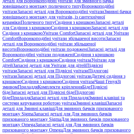
деталі для Воронкоподібні унітази для змивного бачка
зовнішнього монтажу поличного типу
Воронкоподібні
унітази
Запасні деталі для Воронкоподібні унітази
Змивні бачки
зовнішнього монтажу для унітазів, із сантехнічної
кераміки
Поличного типу
Сидіння з кришкою
Запасні деталі
для Сидіння з кришкою
Сидіння з кришкою
Запасні деталі для
Сидіння з кришкою
Унітази Comfort
Запасні деталі для Унітази
Comfort
Воронкоподібні унітази збільшеної висоти
Запасні
деталі для Воронкоподібні унітази збільшеної
висоти
Воронкоподібні унітази подовжені
Запасні деталі для
Воронкоподібні унітази подовжені
Сидіння з кришкою
Comfort
Сидіння з кришкою
Сидіння унітаза
Унітази для
дітей
Запасні деталі для Унітази для дітей
Підвісні
унітази
Запасні деталі для Підвісні унітази
Підлогові
унітази
Запасні деталі для Підлогові унітази
Дитячі сидіння з
кришкою
Сидіння з кришкою
Сидіння унітаза
Чаші Генуя
Зі
змивом
Приладдя
Комплекти кріплення
Біде
Підвісні
біде
Запасні деталі для Підвісні біде
Підлогові
біде
Приладдя
Запасні деталі для Приладдя
Змивні клавіші та
системи керування роботою унітаза
Змивні клавіші
Запасні
деталі для Змивні клавіші
Для змивних бачків прихованого
монтажу Sigma
Запасні деталі для Для змивних бачків
прихованого монтажу Sigma
Для змивних бачків прихованого
монтажу Omega
Запасні деталі для Для змивних бачків
прихованого монтажу Omega
Для змивних бачків прихованого