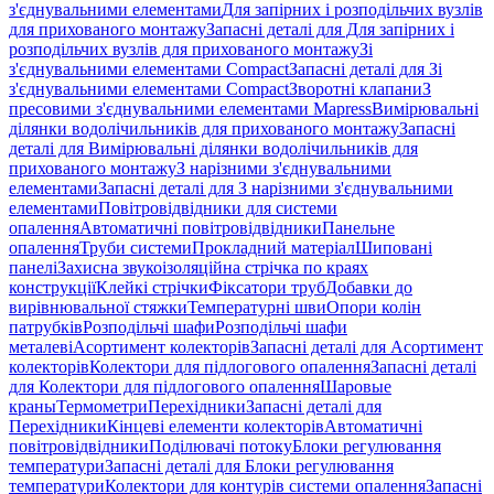
з'єднувальними елементами
Для запірних і розподільчих вузлів
для прихованого монтажу
Запасні деталі для Для запірних і
розподільчих вузлів для прихованого монтажу
Зі
з'єднувальними елементами Compact
Запасні деталі для Зі
з'єднувальними елементами Compact
Зворотні клапани
З
пресовими з'єднувальними елементами Mapress
Вимірювальні
ділянки водолічильників для прихованого монтажу
Запасні
деталі для Вимірювальні ділянки водолічильників для
прихованого монтажу
З нарізними з'єднувальними
елементами
Запасні деталі для З нарізними з'єднувальними
елементами
Повітровідвідники для системи
опалення
Автоматичні повітровідвідники
Панельне
опалення
Труби системи
Прокладний матеріал
Шиповані
панелі
Захисна звукоізоляційна стрічка по краях
конструкції
Клейкі стрічки
Фіксатори труб
Добавки до
вирівнювальної стяжки
Температурні шви
Опори колін
патрубків
Розподільчі шафи
Розподільчі шафи
металеві
Асортимент колекторів
Запасні деталі для Асортимент
колекторів
Колектори для підлогового опалення
Запасні деталі
для Колектори для підлогового опалення
Шаровые
краны
Термометри
Перехідники
Запасні деталі для
Перехідники
Кінцеві елементи колекторів
Автоматичні
повітровідвідники
Поділювачі потоку
Блоки регулювання
температури
Запасні деталі для Блоки регулювання
температури
Колектори для контурів системи опалення
Запасні