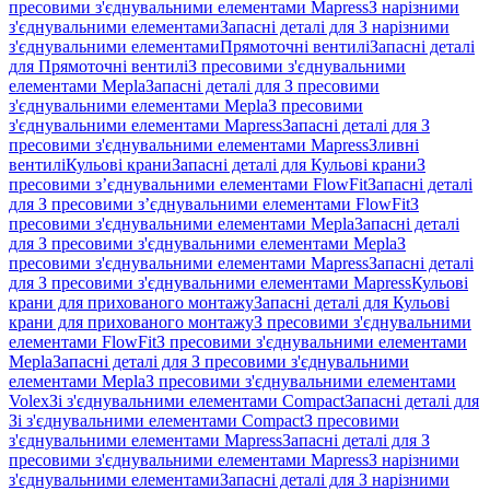
пресовими з'єднувальними елементами Mapress
З нарізними
з'єднувальними елементами
Запасні деталі для З нарізними
з'єднувальними елементами
Прямоточні вентилі
Запасні деталі
для Прямоточні вентилі
З пресовими з'єднувальними
елементами Mepla
Запасні деталі для З пресовими
з'єднувальними елементами Mepla
З пресовими
з'єднувальними елементами Mapress
Запасні деталі для З
пресовими з'єднувальними елементами Mapress
Зливні
вентилі
Кульові крани
Запасні деталі для Кульові крани
З
пресовими з’єднувальними елементами FlowFit
Запасні деталі
для З пресовими з’єднувальними елементами FlowFit
З
пресовими з'єднувальними елементами Mepla
Запасні деталі
для З пресовими з'єднувальними елементами Mepla
З
пресовими з'єднувальними елементами Mapress
Запасні деталі
для З пресовими з'єднувальними елементами Mapress
Кульові
крани для прихованого монтажу
Запасні деталі для Кульові
крани для прихованого монтажу
З пресовими з'єднувальними
елементами FlowFit
З пресовими з'єднувальними елементами
Mepla
Запасні деталі для З пресовими з'єднувальними
елементами Mepla
З пресовими з'єднувальними елементами
Volex
Зі з'єднувальними елементами Compact
Запасні деталі для
Зі з'єднувальними елементами Compact
З пресовими
з'єднувальними елементами Mapress
Запасні деталі для З
пресовими з'єднувальними елементами Mapress
З нарізними
з'єднувальними елементами
Запасні деталі для З нарізними