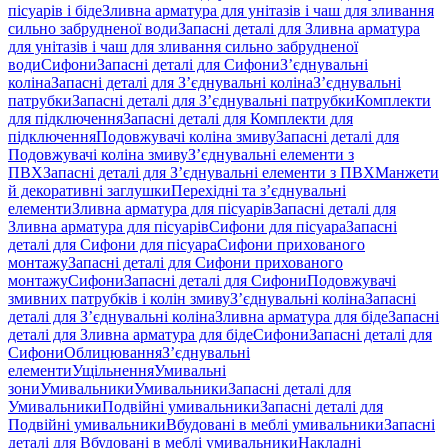
пісуарів і біде
Зливна арматура для унітазів і чаш для зливання
сильно забрудненої води
Запасні деталі для Зливна арматура
для унітазів і чаш для зливання сильно забрудненої
води
Сифони
Запасні деталі для Сифони
З’єднувальні
коліна
Запасні деталі для З’єднувальні коліна
З’єднувальні
патрубки
Запасні деталі для З’єднувальні патрубки
Комплекти
для підключення
Запасні деталі для Комплекти для
підключення
Подовжувачі коліна змиву
Запасні деталі для
Подовжувачі коліна змиву
З’єднувальні елементи з
ПВХ
Запасні деталі для З’єднувальні елементи з ПВХ
Манжети
й декоративні заглушки
Перехідні та з’єднувальні
елементи
Зливна арматура для пісуарів
Запасні деталі для
Зливна арматура для пісуарів
Сифони для пісуара
Запасні
деталі для Сифони для пісуара
Сифони прихованого
монтажу
Запасні деталі для Сифони прихованого
монтажу
Сифони
Запасні деталі для Сифони
Подовжувачі
змивних патрубків і колін змиву
З’єднувальні коліна
Запасні
деталі для З’єднувальні коліна
Зливна арматура для біде
Запасні
деталі для Зливна арматура для біде
Сифони
Запасні деталі для
Сифони
Облицювання
З’єднувальні
елементи
Ущільнення
Умивальні
зони
Умивальники
Умивальники
Запасні деталі для
Умивальники
Подвійні умивальники
Запасні деталі для
Подвійні умивальники
Вбудовані в меблі умивальники
Запасні
деталі для Вбудовані в меблі умивальники
Накладні