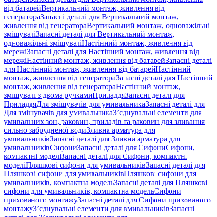
від батарей
Вертикальний монтаж, живлення від
генератора
Запасні деталі для Вертикальний монтаж,
живлення від генератора
Вертикальний монтаж, одноважільні
змішувачі
Запасні деталі для Вертикальний монтаж,
одноважільні змішувачі
Настінний монтаж, живлення від
мережі
Запасні деталі для Настінний монтаж, живлення від
мережі
Настінний монтаж, живлення від батарей
Запасні деталі
для Настінний монтаж, живлення від батарей
Настінний
монтаж, живлення від генератора
Запасні деталі для Настінний
монтаж, живлення від генератора
Настінний монтаж,
змішувачі з двома ручками
Приладдя
Запасні деталі для
Приладдя
Для змішувачів для умивальника
Запасні деталі для
Для змішувачів для умивальника
З’єднувальні елементи для
умивальних зон, раковин, приладів та раковин для зливання
сильно забрудненої води
Зливна арматура для
умивальників
Запасні деталі для Зливна арматура для
умивальників
Сифони
Запасні деталі для Сифони
Сифони,
компактні моделі
Запасні деталі для Сифони, компактні
моделі
Пляшкові сифони для умивальників
Запасні деталі для
Пляшкові сифони для умивальників
Пляшкові сифони для
умивальників, компактна модель
Запасні деталі для Пляшкові
сифони для умивальників, компактна модель
Сифони
прихованого монтажу
Запасні деталі для Сифони прихованого
монтажу
З’єднувальні елементи для вмивальників
Запасні