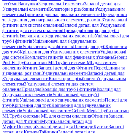
роз'ємні
Заглушки
З'єднувальні елементи
Запасні деталі для
З'єднувальні елементи
Колектори з різьбовим з'єднувальним
елементом
Трійники для нагрівальних елементів
Перехідники
та з'єднання для нагрівального елемента, розміні
З'єднувальні
фітинги для систем опалення
Запасні деталі для З'єднувальні
фітинги для систем опалення
Приладдя
Ізоляція для труб і
фітингів
Ізоляція для з'єднувальних елементів
Ущільнювачі для
труб і фітингів
Ущільнювачі для з'єднувальних
елементів
Ущільнення для фітингів
Панелі для труб
Кріплення
для труб
Кріплення для з'єднувальних елементів
Ущільнювачі
для систем
Комплекти гвинтів для фланцевих з'єднань
Geberit
PushFit
Труби системи ML
Труби системи ML для систем
опалення
Фітинги
Запасні деталі для Фітинги
Перехідники та
з’єднання, роз’ємні
З’єднувальні елементи
Запасні деталі для
З’єднувальні елементи
Колектори з різьбовим з’єднувальним
елементом
З’єднувальні елементи для систем
опалення
Приладдя
Ізоляція для труб і фітингів
Ізоляція для
з'єднувальних елементів
Ущільнювачі для труб і
фітингів
Ущільнювачі для з'єднувальних елементів
Панелі для
труб
Кріплення для труб
Кріплення для з'єднувальних
елементів
Ущільнювачі для систем
Geberit Mepla
Труби системи
ML
Труби системи ML для систем опалення
Фітинги
Запасні
деталі для Фітинги
Муфти
Запасні деталі для
Муфти
Переходи
Запасні деталі для Переходи
Кутики
Запасні
деталі для Кутики
Трійники
Запасні деталі для