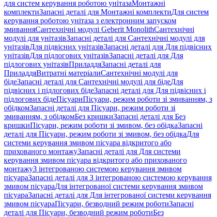
для систем керування роботою унітаза
Монтажні
комплекти
Запасні деталі для Монтажні комплекти
Для систем
керування роботою унітаза з електронним запуском
змивання
Сантехнічні модулі Geberit Monolith
Сантехнічні
модулі для унітазів
Запасні деталі для Сантехнічні модулі для
унітазів
Для підвісних унітазів
Запасні деталі для Для підвісних
унітазів
Для підлогових унітазів
Запасні деталі для Для
підлогових унітазів
Приладдя
Запасні деталі для
Приладдя
Витратні матеріали
Сантехнічні модулі для
біде
Запасні деталі для Сантехнічні модулі для біде
Для
підвісних і підлогових біде
Запасні деталі для Для підвісних і
підлогових біде
Пісуари
Пісуари, режим роботи зі змиванням, з
обідком
Запасні деталі для Пісуари, режим роботи зі
змиванням, з обідком
Без кришки
Запасні деталі для Без
кришки
Пісуари, режим роботи зі змивом, без обідка
Запасні
деталі для Пісуари, режим роботи зі змивом, без обідка
Для
системи керування змивом пісуара відкритого або
прихованого монтажу
Запасні деталі для Для системи
керування змивом пісуара відкритого або прихованого
монтажу
З інтегрованою системою керування змивом
пісуара
Запасні деталі для З інтегрованою системою керування
змивом пісуара
Для інтегрованої системи керування змивом
пісуара
Запасні деталі для Для інтегрованої системи керування
змивом пісуара
Пісуари, безводний режим роботи
Запасні
деталі для Пісуари, безводний режим роботи
Без