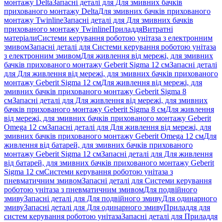
монтажу Delta
Запасні деталі для Для змивних бачків
прихованого монтажу Delta
Для змивних бачків прихованого
монтажу Twinline
Запасні деталі для Для змивних бачків
прихованого монтажу Twinline
Приладдя
Витратні
матеріали
Системи керування роботою унітаза з електронним
змивом
Запасні деталі для Системи керування роботою унітаза
з електронним змивом
Для живлення від мережі, для змивних
бачків прихованого монтажу Geberit Sigma 12 см
Запасні деталі
для Для живлення від мережі, для змивних бачків прихованого
монтажу Geberit Sigma 12 см
Для живлення від мережі, для
змивних бачків прихованого монтажу Geberit Sigma 8
см
Запасні деталі для Для живлення від мережі, для змивних
бачків прихованого монтажу Geberit Sigma 8 см
Для живлення
від мережі, для змивних бачків прихованого монтажу Geberit
Omega 12 см
Запасні деталі для Для живлення від мережі, для
змивних бачків прихованого монтажу Geberit Omega 12 см
Для
живлення від батарей, для змивних бачків прихованого
монтажу Geberit Sigma 12 см
Запасні деталі для Для живлення
від батарей, для змивних бачків прихованого монтажу Geberit
Sigma 12 см
Системи керування роботою унітаза з
пневматичним змивом
Запасні деталі для Системи керування
роботою унітаза з пневматичним змивом
Для подвійного
змиву
Запасні деталі для Для подвійного змиву
Для одинарного
змиву
Запасні деталі для Для одинарного змиву
Приладдя для
систем керування роботою унітаза
Запасні деталі для Приладдя