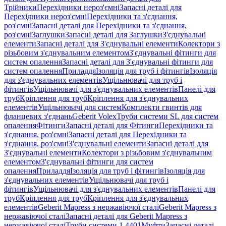
Трійники
Перехідники нероз'ємні
Запасні деталі для
Перехідники нероз'ємні
Перехідники та з'єднання,
роз'ємні
Запасні деталі для Перехідники та з'єднання,
роз'ємні
Заглушки
Запасні деталі для Заглушки
З'єднувальні
елементи
Запасні деталі для З'єднувальні елементи
Колектори з
різьбовим з'єднувальним елементом
З'єднувальні фітинги для
систем опалення
Запасні деталі для З'єднувальні фітинги для
систем опалення
Приладдя
Ізоляція для труб і фітингів
Ізоляція
для з'єднувальних елементів
Ущільнювачі для труб і
фітингів
Ущільнювачі для з'єднувальних елементів
Панелі для
труб
Кріплення для труб
Кріплення для з'єднувальних
елементів
Ущільнювачі для систем
Комплекти гвинтів для
фланцевих з'єднань
Geberit Volex
Труби системи SL для систем
опалення
Фітинги
Запасні деталі для Фітинги
Перехідники та
з'єднання, роз'ємні
Запасні деталі для Перехідники та
з'єднання, роз'ємні
З'єднувальні елементи
Запасні деталі для
З'єднувальні елементи
Колектори з різьбовим з'єднувальним
елементом
З'єднувальні фітинги для систем
опалення
Приладдя
Ізоляція для труб і фітингів
Ізоляція для
з'єднувальних елементів
Ущільнювачі для труб і
фітингів
Ущільнювачі для з'єднувальних елементів
Панелі для
труб
Кріплення для труб
Кріплення для з'єднувальних
елементів
Geberit Mapress з нержавіючої сталі
Geberit Mapress з
нержавіючої сталі
Запасні деталі для Geberit Mapress з
нержавіючої сталі
Труби системи 1.4401
Муфти
Запасні деталі