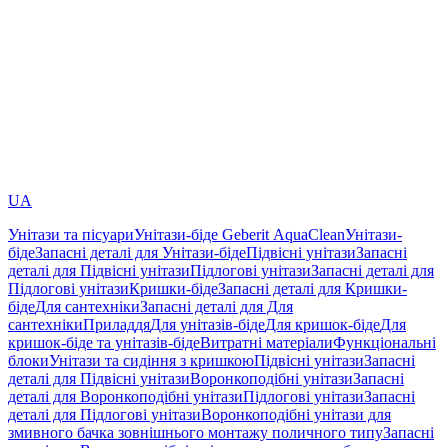
UA
Унітази та пісуари
Унітази-біде Geberit AquaClean
Унітази-
біде
Запасні деталі для Унітази-біде
Підвісні унітази
Запасні
деталі для Підвісні унітази
Підлогові унітази
Запасні деталі для
Підлогові унітази
Кришки-біде
Запасні деталі для Кришки-
біде
Для сантехніки
Запасні деталі для Для
сантехніки
Приладдя
Для унітазів-біде
Для кришок-біде
Для
кришок-біде та унітазів-біде
Витратні матеріали
Функціональні
блоки
Унітази та сидіння з кришкою
Підвісні унітази
Запасні
деталі для Підвісні унітази
Воронкоподібні унітази
Запасні
деталі для Воронкоподібні унітази
Підлогові унітази
Запасні
деталі для Підлогові унітази
Воронкоподібні унітази для
змивного бачка зовнішнього монтажу поличного типу
Запасні