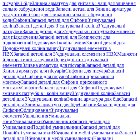
пісуарів і біде
Зливна арматура для унітазів і чаш для зливання
сильно забрудненої води
Запасні деталі для Зливна арматура
для унітазів і чаш для зливання сильно забрудненої
води
Сифони
Запасні деталі для Сифони
З’єднувальні
коліна
Запасні деталі для З’єднувальні коліна
З’єднувальні
патрубки
Запасні деталі для З’єднувальні патрубки
Комплекти
для підключення
Запасні деталі для Комплекти для
підключення
Подовжувачі коліна змиву
Запасні деталі для
Подовжувачі коліна змиву
З’єднувальні елементи з
ПВХ
Запасні деталі для З’єднувальні елементи з ПВХ
Манжети
й декоративні заглушки
Перехідні та з’єднувальні
елементи
Зливна арматура для пісуарів
Запасні деталі для
Зливна арматура для пісуарів
Сифони для пісуара
Запасні
деталі для Сифони для пісуара
Сифони прихованого
монтажу
Запасні деталі для Сифони прихованого
монтажу
Сифони
Запасні деталі для Сифони
Подовжувачі
змивних патрубків і колін змиву
З’єднувальні коліна
Запасні
деталі для З’єднувальні коліна
Зливна арматура для біде
Запасні
деталі для Зливна арматура для біде
Сифони
Запасні деталі для
Сифони
Облицювання
З’єднувальні
елементи
Ущільнення
Умивальні
зони
Умивальники
Умивальники
Запасні деталі для
Умивальники
Подвійні умивальники
Запасні деталі для
Подвійні умивальники
Вбудовані в меблі умивальники
Запасні
деталі для Вбудовані в меблі умивальники
Накладні