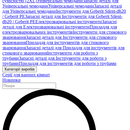
сумісністю [2XL]
Універсальні чемодани
Запасні деталі для
Універсальні чемодани
Універсальні чемодани
Запасні деталі
для Універсальні чемодани
Інструменти для Geberit Silent-db20
/ Geberit PE
Запасні деталі для Інструменти для Geberit Silent-
db20 / Geberit PE
Електрозварювальні інструменти
Запасні
деталі для Електрозварювальні інструменти
Приладдя для
електрозварювальних інструментів
Інструменти для стикового
зварювання
Запасні деталі для Інструменти для стикового
зварювання
Приладдя для інструментів для стикового
зварювання
Запасні деталі для Приладдя для інструментів для
стикового зварювання
Інструменти для роботи з
трубами
Запасні деталі для Інструменти для роботи з
трубами
Приладдя для інструментів для роботи з трубами
Категорії виробів
Серії для ванних кімнат
Новинки