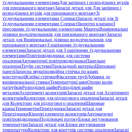
з'єднувальними елементами
Для запірних і розподільчих вузлів
для прихованого монтажу
Запасні деталі для Для запірних і
розподільчих вузлів для прихованого монтажу
Зі
з'єднувальними елементами Compact
Запасні деталі для Зі
з'єднувальними елементами Compact
Зворотні клапани
З
пресовими з'єднувальними елементами Mapress
Вимірювальні
ділянки водолічильників для прихованого монтажу
Запасні
деталі для Вимірювальні ділянки водолічильників для
прихованого монтажу
З нарізними з'єднувальними
елементами
Запасні деталі для З нарізними з'єднувальними
елементами
Повітровідвідники для системи
опалення
Автоматичні повітровідвідники
Панельне
опалення
Труби системи
Прокладний матеріал
Шиповані
панелі
Захисна звукоізоляційна стрічка по краях
конструкції
Клейкі стрічки
Фіксатори труб
Добавки до
вирівнювальної стяжки
Температурні шви
Опори колін
патрубків
Розподільчі шафи
Розподільчі шафи
металеві
Асортимент колекторів
Запасні деталі для Асортимент
колекторів
Колектори для підлогового опалення
Запасні деталі
для Колектори для підлогового опалення
Шаровые
краны
Термометри
Перехідники
Запасні деталі для
Перехідники
Кінцеві елементи колекторів
Автоматичні
повітровідвідники
Поділювачі потоку
Блоки регулювання
температури
Запасні деталі для Блоки регулювання
температури
Колектори для контурів системи опалення
Запасні