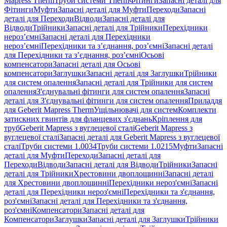
Mapress Therm
Труби системи Therm
Фітинги
Запасні деталі для
Фітинги
Муфти
Запасні деталі для Муфти
Переходи
Запасні
деталі для Переходи
Відводи
Запасні деталі для
Відводи
Трійники
Запасні деталі для Трійники
Перехідники
нероз’ємні
Запасні деталі для Перехідники
нероз’ємні
Перехідники та з’єднання, роз’ємні
Запасні деталі
для Перехідники та з’єднання, роз’ємні
Осьові
компенсатори
Запасні деталі для Осьові
компенсатори
Заглушки
Запасні деталі для Заглушки
Трійники
для систем опалення
Запасні деталі для Трійники для систем
опалення
З'єднувальні фітинги для систем опалення
Запасні
деталі для З'єднувальні фітинги для систем опалення
Приладдя
для Geberit Mapress Therm
Ущільнювачі для систем
Комплекти
затискних гвинтів для фланцевих з'єднань
Кріплення для
труб
Geberit Mapress з вуглецевої сталі
Geberit Mapress з
вуглецевої сталі
Запасні деталі для Geberit Mapress з вуглецевої
сталі
Труби системи 1.0034
Труби системи 1.0215
Муфти
Запасні
деталі для Муфти
Переходи
Запасні деталі для
Переходи
Відводи
Запасні деталі для Відводи
Трійники
Запасні
деталі для Трійники
Хрестовини двоплощинні
Запасні деталі
для Хрестовини двоплощинні
Перехідники нероз'ємні
Запасні
деталі для Перехідники нероз'ємні
Перехідники та з'єднання,
роз'ємні
Запасні деталі для Перехідники та з'єднання,
роз'ємні
Компенсатори
Запасні деталі для
Компенсатори
Заглушки
Запасні деталі для Заглушки
Трійники