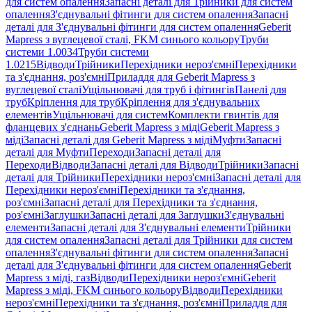
для систем опалення
Запасні деталі для Трійники для систем
опалення
З'єднувальні фітинги для систем опалення
Запасні
деталі для З'єднувальні фітинги для систем опалення
Geberit
Mapress з вуглецевої сталі, FKM синього кольору
Труби
системи 1.0034
Труби системи
1.0215
Відводи
Трійники
Перехідники нероз'ємні
Перехідники
та з'єднання, роз'ємні
Приладдя для Geberit Mapress з
вуглецевої сталі
Ущільнювачі для труб і фітингів
Панелі для
труб
Кріплення для труб
Кріплення для з'єднувальних
елементів
Ущільнювачі для систем
Комплекти гвинтів для
фланцевих з'єднань
Geberit Mapress з міді
Geberit Mapress з
міді
Запасні деталі для Geberit Mapress з міді
Муфти
Запасні
деталі для Муфти
Переходи
Запасні деталі для
Переходи
Відводи
Запасні деталі для Відводи
Трійники
Запасні
деталі для Трійники
Перехідники нероз'ємні
Запасні деталі для
Перехідники нероз'ємні
Перехідники та з'єднання,
роз'ємні
Запасні деталі для Перехідники та з'єднання,
роз'ємні
Заглушки
Запасні деталі для Заглушки
З'єднувальні
елементи
Запасні деталі для З'єднувальні елементи
Трійники
для систем опалення
Запасні деталі для Трійники для систем
опалення
З'єднувальні фітинги для систем опалення
Запасні
деталі для З'єднувальні фітинги для систем опалення
Geberit
Mapress з міді, газ
Відводи
Перехідники нероз'ємні
Geberit
Mapress з міді, FKM синього кольору
Відводи
Перехідники
нероз'ємні
Перехідники та з'єднання, роз'ємні
Приладдя для