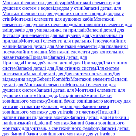
Монтажні елементи для пісуарів
Монтажні елементи для
душових систем з водовідводом у стіні
Запасні деталі для
Монтажні елементи для душових систем з водовідводом у
стіні
Монтажні елементи для душових кабін
Монтажні
елементи для душових перегородок
Інсталяційні елементи для
змішувачів для умивальника та приладів
Запасні деталі для
Інсталяційні елементи для змішувачів для умивальника та
приладів
Монтажні елементи для пральних і посудомийних
машин
Запасні деталі для Монтажні елементи для пральних і
посудомийних машин
Монтажні елементи для консольних
навантажень
Приладдя
Запасні деталі для
Приладдя
Приладдя
Запасні деталі для Приладдя
Для стінних
систем
Запасні деталі для Для стінних систем
Для систем
постачання
Запасні деталі для Для систем постачання
Для
відведення води
Geberit Kombifix
Монтажні елементи
Запасні
деталі для Монтажні елементи
Монтажні елементи для
душових систем
Запасні деталі для Монтажні елементи для
душових систем
Приладдя
Для кріплень
Змивні бачки
зовнішнього монтажу
Змивні бачки зовнішнього монтажу для
унітазів, з пластику
Запасні деталі для Змивні бачки
зовнішнього монтажу для унітазів, з пластику
Низький і
напівнизький підвісний монтаж
Запасні деталі для Низький і
напівнизький підвісний монтаж
Змивні бачки зовнішнього
монтажу для унітазів, з сантехнічного фарфору
Запасні деталі
для Змивні бачки зовнішнього монтажу для унітазів, з