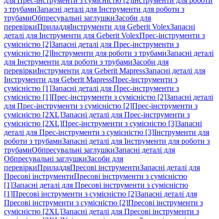
для Прес-інструменти з сумісністю [2]
Інструменти для роботи
з трубами
Запасні деталі для Інструменти для роботи з
трубами
Обпресувальні заглушки
Засоби для
перевірки
Приладдя
Інструменти для Geberit Volex
Запасні
деталі для Інструменти для Geberit Volex
Прес-інструменти з
сумісністю [2]
Запасні деталі для Прес-інструменти з
сумісністю [2]
Інструменти для роботи з трубами
Запасні деталі
для Інструменти для роботи з трубами
Засоби для
перевірки
Інструменти для Geberit Mapress
Запасні деталі для
Інструменти для Geberit Mapress
Прес-інструменти з
сумісністю [1]
Запасні деталі для Прес-інструменти з
сумісністю [1]
Прес-інструменти з сумісністю [2]
Запасні деталі
для Прес-інструменти з сумісністю [2]
Прес-інструменти з
сумісністю [2XL]
Запасні деталі для Прес-інструменти з
сумісністю [2XL]
Прес-інструменти з сумісністю [3]
Запасні
деталі для Прес-інструменти з сумісністю [3]
Інструменти для
роботи з трубами
Запасні деталі для Інструменти для роботи з
трубами
Обпресувальні заглушки
Запасні деталі для
Обпресувальні заглушки
Засоби для
перевірки
Приладдя
Пресові інструменти
Запасні деталі для
Пресові інструменти
Пресові інструменти з сумісністю
[1]
Запасні деталі для Пресові інструменти з сумісністю
[1]
Пресові інструменти з сумісністю [2]
Запасні деталі для
Пресові інструменти з сумісністю [2]
Пресові інструменти з
сумісністю [2XL]
Запасні деталі для Пресові інструменти з