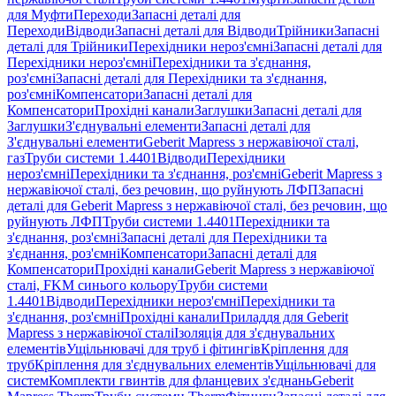
для Муфти
Переходи
Запасні деталі для
Переходи
Відводи
Запасні деталі для Відводи
Трійники
Запасні
деталі для Трійники
Перехідники нероз'ємні
Запасні деталі для
Перехідники нероз'ємні
Перехідники та з'єднання,
роз'ємні
Запасні деталі для Перехідники та з'єднання,
роз'ємні
Компенсатори
Запасні деталі для
Компенсатори
Прохідні канали
Заглушки
Запасні деталі для
Заглушки
З'єднувальні елементи
Запасні деталі для
З'єднувальні елементи
Geberit Mapress з нержавіючої сталі,
газ
Труби системи 1.4401
Відводи
Перехідники
нероз'ємні
Перехідники та з'єднання, роз'ємні
Geberit Mapress з
нержавіючої сталі, без речовин, що руйнують ЛФП
Запасні
деталі для Geberit Mapress з нержавіючої сталі, без речовин, що
руйнують ЛФП
Труби системи 1.4401
Перехідники та
з'єднання, роз'ємні
Запасні деталі для Перехідники та
з'єднання, роз'ємні
Компенсатори
Запасні деталі для
Компенсатори
Прохідні канали
Geberit Mapress з нержавіючої
сталі, FKM синього кольору
Труби системи
1.4401
Відводи
Перехідники нероз'ємні
Перехідники та
з'єднання, роз'ємні
Прохідні канали
Приладдя для Geberit
Mapress з нержавіючої сталі
Ізоляція для з'єднувальних
елементів
Ущільнювачі для труб і фітингів
Кріплення для
труб
Кріплення для з'єднувальних елементів
Ущільнювачі для
систем
Комплекти гвинтів для фланцевих з'єднань
Geberit