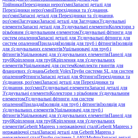
Трійники
Перехідники нероз'ємні
Запасні деталі для
Перехідники нероз'ємні
Перехідники та з'єднання,
роз'ємні
Запасні деталі для Перехідники та з'єднання,
роз'ємні
Заглушки
Запасні деталі для Заглушки
З'єднувальні
елементи
Запасні деталі для З'єднувальні елементи
Колектори з
різьбовим з'єднувальним елементом
З'єднувальні фітинги для
систем опалення
Запасні деталі для З'єднувальні фітинги для
систем опалення
Приладдя
Ізоляція для труб і фітингів
Ізоляція
для з'єднувальних елементів
Ущільнювачі для труб і
фітингів
Ущільнювачі для з'єднувальних елементів
Панелі для
труб
Кріплення для труб
Кріплення для з'єднувальних
елементів
Ущільнювачі для систем
Комплекти гвинтів для
фланцевих з'єднань
Geberit Volex
Труби системи SL для систем
опалення
Фітинги
Запасні деталі для Фітинги
Перехідники та
з'єднання, роз'ємні
Запасні деталі для Перехідники та
з'єднання, роз'ємні
З'єднувальні елементи
Запасні деталі для
З'єднувальні елементи
Колектори з різьбовим з'єднувальним
елементом
З'єднувальні фітинги для систем
опалення
Приладдя
Ізоляція для труб і фітингів
Ізоляція для
з'єднувальних елементів
Ущільнювачі для труб і
фітингів
Ущільнювачі для з'єднувальних елементів
Панелі для
труб
Кріплення для труб
Кріплення для з'єднувальних
елементів
Geberit Mapress з нержавіючої сталі
Geberit Mapress з
нержавіючої сталі
Запасні деталі для Geberit Mapress з
нержавіючої сталі
Труби системи 1.4401
Муфти
Запасні деталі