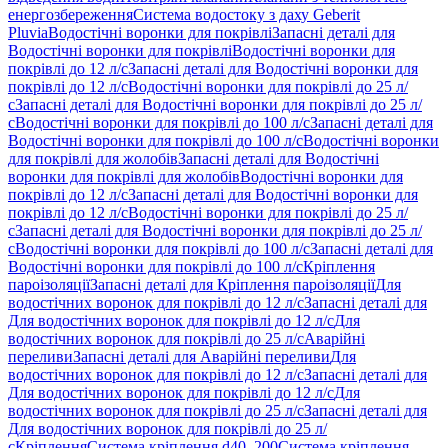
енергозбереження
Система водостоку з даху Geberit
Pluvia
Водостічні воронки для покрівлі
Запасні деталі для
Водостічні воронки для покрівлі
Водостічні воронки для
покрівлі до 12 л/с
Запасні деталі для Водостічні воронки для
покрівлі до 12 л/с
Водостічні воронки для покрівлі до 25 л/
с
Запасні деталі для Водостічні воронки для покрівлі до 25 л/
с
Водостічні воронки для покрівлі до 100 л/с
Запасні деталі для
Водостічні воронки для покрівлі до 100 л/с
Водостічні воронки
для покрівлі для жолобів
Запасні деталі для Водостічні
воронки для покрівлі для жолобів
Водостічні воронки для
покрівлі до 12 л/с
Запасні деталі для Водостічні воронки для
покрівлі до 12 л/с
Водостічні воронки для покрівлі до 25 л/
с
Запасні деталі для Водостічні воронки для покрівлі до 25 л/
с
Водостічні воронки для покрівлі до 100 л/с
Запасні деталі для
Водостічні воронки для покрівлі до 100 л/с
Кріплення
пароізоляції
Запасні деталі для Кріплення пароізоляції
Для
водостічних воронок для покрівлі до 12 л/с
Запасні деталі для
Для водостічних воронок для покрівлі до 12 л/с
Для
водостічних воронок для покрівлі до 25 л/с
Аварійні
переливи
Запасні деталі для Аварійні переливи
Для
водостічних воронок для покрівлі до 12 л/с
Запасні деталі для
Для водостічних воронок для покрівлі до 12 л/с
Для
водостічних воронок для покрівлі до 25 л/с
Запасні деталі для
Для водостічних воронок для покрівлі до 25 л/
с
Кріплення
Система кріплення d40–200
Система кріплення