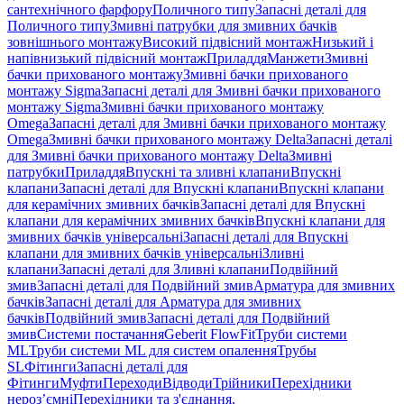
сантехнічного фарфору
Поличного типу
Запасні деталі для
Поличного типу
Змивні патрубки для змивних бачків
зовнішнього монтажу
Високий підвісний монтаж
Низький і
напівнизький підвісний монтаж
Приладдя
Манжети
Змивні
бачки прихованого монтажу
Змивні бачки прихованого
монтажу Sigma
Запасні деталі для Змивні бачки прихованого
монтажу Sigma
Змивні бачки прихованого монтажу
Omega
Запасні деталі для Змивні бачки прихованого монтажу
Omega
Змивні бачки прихованого монтажу Delta
Запасні деталі
для Змивні бачки прихованого монтажу Delta
Змивні
патрубки
Приладдя
Впускні та зливні клапани
Впускні
клапани
Запасні деталі для Впускні клапани
Впускні клапани
для керамічних змивних бачків
Запасні деталі для Впускні
клапани для керамічних змивних бачків
Впускні клапани для
змивних бачків універсальні
Запасні деталі для Впускні
клапани для змивних бачків універсальні
Зливні
клапани
Запасні деталі для Зливні клапани
Подвійний
змив
Запасні деталі для Подвійний змив
Арматура для змивних
бачкiв
Запасні деталі для Арматура для змивних
бачкiв
Подвійний змив
Запасні деталі для Подвійний
змив
Системи постачання
Geberit FlowFit
Труби системи
ML
Труби системи ML для систем опалення
Трубы
SL
Фітинги
Запасні деталі для
Фітинги
Муфти
Переходи
Відводи
Трійники
Перехідники
нероз’ємні
Перехідники та з'єднання,