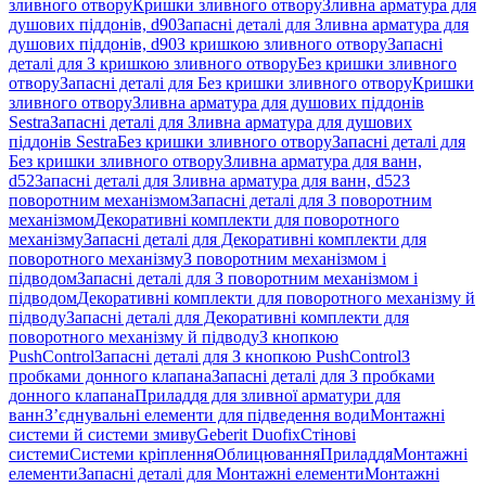
зливного отвору
Кришки зливного отвору
Зливна арматура для
душових піддонів, d90
Запасні деталі для Зливна арматура для
душових піддонів, d90
З кришкою зливного отвору
Запасні
деталі для З кришкою зливного отвору
Без кришки зливного
отвору
Запасні деталі для Без кришки зливного отвору
Кришки
зливного отвору
Зливна арматура для душових піддонів
Sestra
Запасні деталі для Зливна арматура для душових
піддонів Sestra
Без кришки зливного отвору
Запасні деталі для
Без кришки зливного отвору
Зливна арматура для ванн,
d52
Запасні деталі для Зливна арматура для ванн, d52
З
поворотним механізмом
Запасні деталі для З поворотним
механізмом
Декоративні комплекти для поворотного
механізму
Запасні деталі для Декоративні комплекти для
поворотного механізму
З поворотним механізмом і
підводом
Запасні деталі для З поворотним механізмом і
підводом
Декоративні комплекти для поворотного механізму й
підводу
Запасні деталі для Декоративні комплекти для
поворотного механізму й підводу
З кнопкою
PushControl
Запасні деталі для З кнопкою PushControl
З
пробками донного клапана
Запасні деталі для З пробками
донного клапана
Приладдя для зливної арматури для
ванн
З’єднувальні елементи для підведення води
Монтажні
системи й системи змиву
Geberit Duofix
Стінові
системи
Системи кріплення
Облицювання
Приладдя
Монтажні
елементи
Запасні деталі для Монтажні елементи
Монтажні