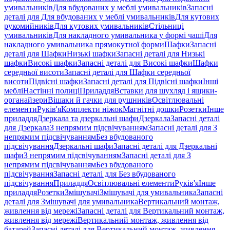
умивальників
Для вбудованих у меблі умивальників
Запасні
деталі для Для вбудованих у меблі умивальників
Для кутових
рукомийників
Для кутових умивальників
Стільниці
умивальників
Для накладного умивальника у формі чаші
Для
накладного умивальника прямокутної форми
Шафки
Запасні
деталі для Шафки
Низькі шафки
Запасні деталі для Низькі
шафки
Високі шафки
Запасні деталі для Високі шафки
Шафки
середньої висоти
Запасні деталі для Шафки середньої
висоти
Підвісні шафки
Запасні деталі для Підвісні шафки
Інші
меблі
Настінні полиці
Приладдя
Вставки для шухляд і ящики-
органайзери
Вішаки й гачки для рушників
Освітлювальні
елементи
Руків'я
Комплекти ніжок
Магнітні дошки
Розетки
Інше
приладдя
Дзеркала та дзеркальні шафи
Дзеркала
Запасні деталі
для Дзеркала
З непрямим підсвічуванням
Запасні деталі для З
непрямим підсвічуванням
Без вбудованого
підсвічування
Дзеркальні шафи
Запасні деталі для Дзеркальні
шафи
З непрямим підсвічуванням
Запасні деталі для З
непрямим підсвічуванням
Без вбудованого
підсвічування
Запасні деталі для Без вбудованого
підсвічування
Приладдя
Освітлювальні елементи
Руків'я
Інше
приладдя
Розетки
Змішувачі
Змішувачі для умивальника
Запасні
деталі для Змішувачі для умивальника
Вертикальний монтаж,
живлення від мережі
Запасні деталі для Вертикальний монтаж,
живлення від мережі
Вертикальний монтаж, живлення від
батарей
Запасні деталі для Вертикальний монтаж, живлення