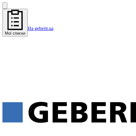
На geberit.ua
Мої списки