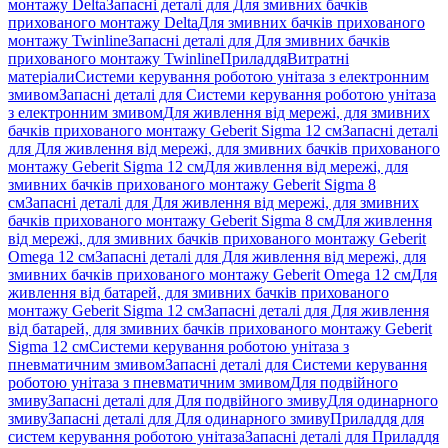
монтажу Delta
Запасні деталі для Для змивних бачків
прихованого монтажу Delta
Для змивних бачків прихованого
монтажу Twinline
Запасні деталі для Для змивних бачків
прихованого монтажу Twinline
Приладдя
Витратні
матеріали
Системи керування роботою унітаза з електронним
змивом
Запасні деталі для Системи керування роботою унітаза
з електронним змивом
Для живлення від мережі, для змивних
бачків прихованого монтажу Geberit Sigma 12 см
Запасні деталі
для Для живлення від мережі, для змивних бачків прихованого
монтажу Geberit Sigma 12 см
Для живлення від мережі, для
змивних бачків прихованого монтажу Geberit Sigma 8
см
Запасні деталі для Для живлення від мережі, для змивних
бачків прихованого монтажу Geberit Sigma 8 см
Для живлення
від мережі, для змивних бачків прихованого монтажу Geberit
Omega 12 см
Запасні деталі для Для живлення від мережі, для
змивних бачків прихованого монтажу Geberit Omega 12 см
Для
живлення від батарей, для змивних бачків прихованого
монтажу Geberit Sigma 12 см
Запасні деталі для Для живлення
від батарей, для змивних бачків прихованого монтажу Geberit
Sigma 12 см
Системи керування роботою унітаза з
пневматичним змивом
Запасні деталі для Системи керування
роботою унітаза з пневматичним змивом
Для подвійного
змиву
Запасні деталі для Для подвійного змиву
Для одинарного
змиву
Запасні деталі для Для одинарного змиву
Приладдя для
систем керування роботою унітаза
Запасні деталі для Приладдя