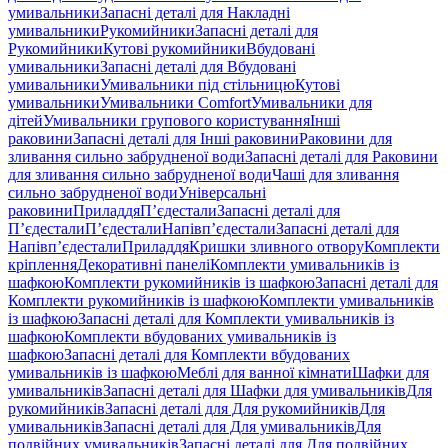
умивальники
Запасні деталі для Накладні
умивальники
Рукомийники
Запасні деталі для
Рукомийники
Кутові рукомийники
Вбудовані
умивальники
Запасні деталі для Вбудовані
умивальники
Умивальники під стільницю
Кутові
умивальники
Умивальники Comfort
Умивальники для
дітей
Умивальники групового користування
Інші
раковини
Запасні деталі для Інші раковини
Раковини для
зливання сильно забрудненої води
Запасні деталі для Раковини
для зливання сильно забрудненої води
Чаші для зливання
сильно забрудненої води
Універсальні
раковини
Приладдя
П’єдестали
Запасні деталі для
П’єдестали
П’єдестали
Напівп’єдестали
Запасні деталі для
Напівп’єдестали
Приладдя
Кришки зливного отвору
Комплекти
кріплення
Декоративні панелі
Комплекти умивальників із
шафкою
Комплекти рукомийників із шафкою
Запасні деталі для
Комплекти рукомийників із шафкою
Комплекти умивальників
із шафкою
Запасні деталі для Комплекти умивальників із
шафкою
Комплекти вбудованих умивальників із
шафкою
Запасні деталі для Комплекти вбудованих
умивальників із шафкою
Меблі для ванної кімнати
Шафки для
умивальників
Запасні деталі для Шафки для умивальників
Для
рукомийників
Запасні деталі для Для рукомийників
Для
умивальників
Запасні деталі для Для умивальників
Для
подвійних умивальників
Запасні деталі для Для подвійних