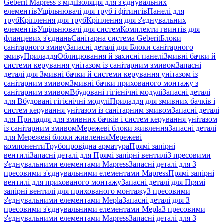
Geberit Mapress з міді
Ізоляція для з'єднувальних
елементів
Ущільнювачі для труб і фітингів
Панелі для
труб
Кріплення для труб
Кріплення для з'єднувальних
елементів
Ущільнювачі для систем
Комплекти гвинтів для
фланцевих з'єднань
Санітарна система Geberit
Блоки
санітарного змиву
Запасні деталі для Блоки санітарного
змиву
Приладдя
Облицювання й захисні панелі
Змивні бачки й
системи керування унітазом із санітарним змивом
Запасні
деталі для Змивні бачки й системи керування унітазом із
санітарним змивом
Змивні бачки прихованого монтажу з
санітарним змивом
Вбудовані гігієнічні модулі
Запасні деталі
для Вбудовані гігієнічні модулі
Приладдя для змивних бачків і
систем керування унітазом із санітарним змивом
Запасні деталі
для Приладдя для змивних бачків і систем керування унітазом
із санітарним змивом
Мережеві блоки живлення
Запасні деталі
для Мережеві блоки живлення
Мережеві
компоненти
Трубопровідна арматура
Прямі запірні
вентилі
Запасні деталі для Прямі запірні вентилі
З пресовими
з'єднувальними елементами Mapress
Запасні деталі для З
пресовими з'єднувальними елементами Mapress
Прямі запірні
вентилі для прихованого монтажу
Запасні деталі для Прямі
запірні вентилі для прихованого монтажу
З пресовими
з'єднувальними елементами Mepla
Запасні деталі для З
пресовими з'єднувальними елементами Mepla
З пресовими
з'єднувальними елементами Mapress
Запасні деталі для З