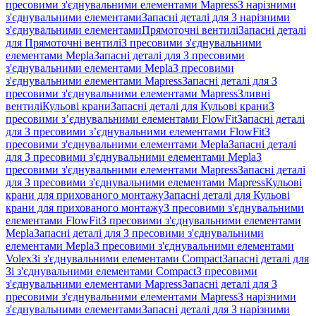
пресовими з'єднувальними елементами Mapress
З нарізними
з'єднувальними елементами
Запасні деталі для З нарізними
з'єднувальними елементами
Прямоточні вентилі
Запасні деталі
для Прямоточні вентилі
З пресовими з'єднувальними
елементами Mepla
Запасні деталі для З пресовими
з'єднувальними елементами Mepla
З пресовими
з'єднувальними елементами Mapress
Запасні деталі для З
пресовими з'єднувальними елементами Mapress
Зливні
вентилі
Кульові крани
Запасні деталі для Кульові крани
З
пресовими з’єднувальними елементами FlowFit
Запасні деталі
для З пресовими з’єднувальними елементами FlowFit
З
пресовими з'єднувальними елементами Mepla
Запасні деталі
для З пресовими з'єднувальними елементами Mepla
З
пресовими з'єднувальними елементами Mapress
Запасні деталі
для З пресовими з'єднувальними елементами Mapress
Кульові
крани для прихованого монтажу
Запасні деталі для Кульові
крани для прихованого монтажу
З пресовими з'єднувальними
елементами FlowFit
З пресовими з'єднувальними елементами
Mepla
Запасні деталі для З пресовими з'єднувальними
елементами Mepla
З пресовими з'єднувальними елементами
Volex
Зі з'єднувальними елементами Compact
Запасні деталі для
Зі з'єднувальними елементами Compact
З пресовими
з'єднувальними елементами Mapress
Запасні деталі для З
пресовими з'єднувальними елементами Mapress
З нарізними
з'єднувальними елементами
Запасні деталі для З нарізними