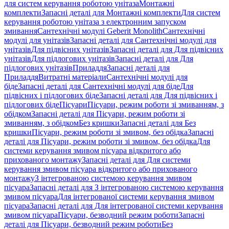
для систем керування роботою унітаза
Монтажні
комплекти
Запасні деталі для Монтажні комплекти
Для систем
керування роботою унітаза з електронним запуском
змивання
Сантехнічні модулі Geberit Monolith
Сантехнічні
модулі для унітазів
Запасні деталі для Сантехнічні модулі для
унітазів
Для підвісних унітазів
Запасні деталі для Для підвісних
унітазів
Для підлогових унітазів
Запасні деталі для Для
підлогових унітазів
Приладдя
Запасні деталі для
Приладдя
Витратні матеріали
Сантехнічні модулі для
біде
Запасні деталі для Сантехнічні модулі для біде
Для
підвісних і підлогових біде
Запасні деталі для Для підвісних і
підлогових біде
Пісуари
Пісуари, режим роботи зі змиванням, з
обідком
Запасні деталі для Пісуари, режим роботи зі
змиванням, з обідком
Без кришки
Запасні деталі для Без
кришки
Пісуари, режим роботи зі змивом, без обідка
Запасні
деталі для Пісуари, режим роботи зі змивом, без обідка
Для
системи керування змивом пісуара відкритого або
прихованого монтажу
Запасні деталі для Для системи
керування змивом пісуара відкритого або прихованого
монтажу
З інтегрованою системою керування змивом
пісуара
Запасні деталі для З інтегрованою системою керування
змивом пісуара
Для інтегрованої системи керування змивом
пісуара
Запасні деталі для Для інтегрованої системи керування
змивом пісуара
Пісуари, безводний режим роботи
Запасні
деталі для Пісуари, безводний режим роботи
Без