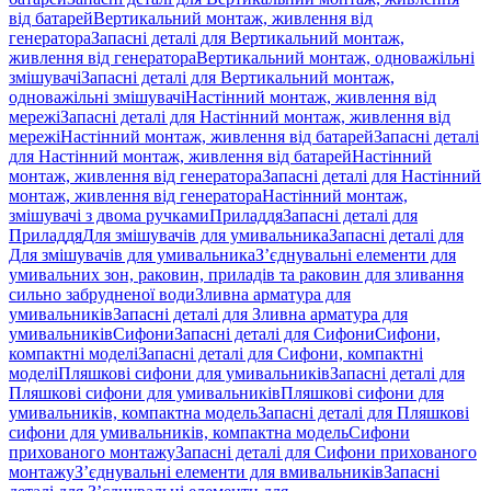
від батарей
Вертикальний монтаж, живлення від
генератора
Запасні деталі для Вертикальний монтаж,
живлення від генератора
Вертикальний монтаж, одноважільні
змішувачі
Запасні деталі для Вертикальний монтаж,
одноважільні змішувачі
Настінний монтаж, живлення від
мережі
Запасні деталі для Настінний монтаж, живлення від
мережі
Настінний монтаж, живлення від батарей
Запасні деталі
для Настінний монтаж, живлення від батарей
Настінний
монтаж, живлення від генератора
Запасні деталі для Настінний
монтаж, живлення від генератора
Настінний монтаж,
змішувачі з двома ручками
Приладдя
Запасні деталі для
Приладдя
Для змішувачів для умивальника
Запасні деталі для
Для змішувачів для умивальника
З’єднувальні елементи для
умивальних зон, раковин, приладів та раковин для зливання
сильно забрудненої води
Зливна арматура для
умивальників
Запасні деталі для Зливна арматура для
умивальників
Сифони
Запасні деталі для Сифони
Сифони,
компактні моделі
Запасні деталі для Сифони, компактні
моделі
Пляшкові сифони для умивальників
Запасні деталі для
Пляшкові сифони для умивальників
Пляшкові сифони для
умивальників, компактна модель
Запасні деталі для Пляшкові
сифони для умивальників, компактна модель
Сифони
прихованого монтажу
Запасні деталі для Сифони прихованого
монтажу
З’єднувальні елементи для вмивальників
Запасні