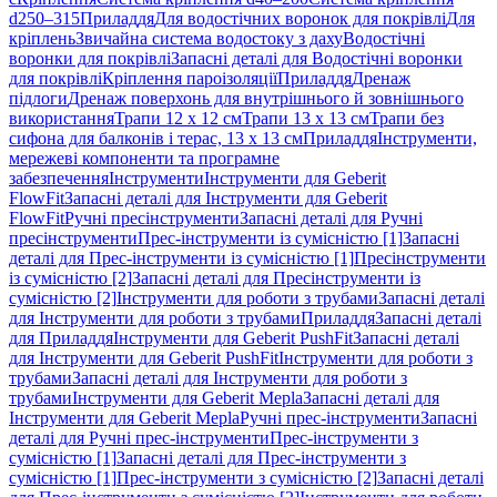
d250–315
Приладдя
Для водостічних воронок для покрівлі
Для
кріплень
Звичайна система водостоку з даху
Водостічні
воронки для покрівлі
Запасні деталі для Водостічні воронки
для покрівлі
Кріплення пароізоляції
Приладдя
Дренаж
підлоги
Дренаж поверхонь для внутрішнього й зовнішнього
використання
Трапи 12 x 12 см
Трапи 13 x 13 см
Трапи без
сифона для балконів і терас, 13 x 13 см
Приладдя
Інструменти,
мережеві компоненти та програмне
забезпечення
Інструменти
Інструменти для Geberit
FlowFit
Запасні деталі для Інструменти для Geberit
FlowFit
Ручні пресінструменти
Запасні деталі для Ручні
пресінструменти
Прес-інструменти із сумісністю [1]
Запасні
деталі для Прес-інструменти із сумісністю [1]
Пресінструменти
із сумісністю [2]
Запасні деталі для Пресінструменти із
сумісністю [2]
Інструменти для роботи з трубами
Запасні деталі
для Інструменти для роботи з трубами
Приладдя
Запасні деталі
для Приладдя
Інструменти для Geberit PushFit
Запасні деталі
для Інструменти для Geberit PushFit
Інструменти для роботи з
трубами
Запасні деталі для Інструменти для роботи з
трубами
Інструменти для Geberit Mepla
Запасні деталі для
Інструменти для Geberit Mepla
Ручні прес-інструменти
Запасні
деталі для Ручні прес-інструменти
Прес-інструменти з
сумісністю [1]
Запасні деталі для Прес-інструменти з
сумісністю [1]
Прес-інструменти з сумісністю [2]
Запасні деталі