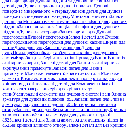
для водовідводів
Душові піддони та душові поверхні
Запасні
деталі для Душові піддони та душові поверхні
Душові
поверхні з мінерального матеріалу
Запасні деталі для Душові
поверхні з мінерального матеріалу
Монтажні елементи
Запасні
деталі для Монтажні елементи
Спеціальні сифони для душових
піддонів
Запасні деталі для Спеціальні сифони для душових
піддонів
Душові перегородки
Запасні деталі для Душові
перегородки
Душові перегородки
Запасні деталі для Душові
перегородки
Бічні перегородки для душової кабіни
Ширми для
ванни
Двері для душу
Запасні деталі для Двері для
душу
Приладдя
Коробки для зберігання в ніші для душових
систем
Коробки для зберігання в ніші
Приладдя
Ванни
Ванни із
санітарного акрилу
Запасні деталі для Ванни із санітарного
акрилу
Ванни прямокутні
Запасні деталі для Ванни
прямокутні
Монтажні елементи
Запасні деталі для Монтажні
елементи
Комплекти ніжок і комплекти траверс і анкерів для
кріплення до стіни
Запасні деталі для Комплекти ніжок і
комплекти траверс і анкерів для кріплення до
стіни
З’єднувальні елементи для душових систем і ванн
Зливна
арматура для душових піддонів, d52
Запасні деталі для Зливна
арматура для душових піддонів, d52
Без кришки зливного
отвору
Запасні деталі для Без кришки зливного отвору
Кришки
зливного отвору
Зливна арматура для душових піддонів,
d62
Запасні деталі для Зливна арматура для душових піддонів,
d62
Без кришки зливного отвору
Запасні деталі для Без кришки