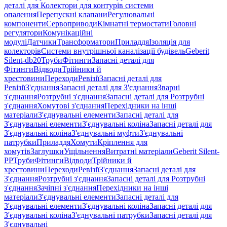
деталі для Колектори для контурів системи
опалення
Перепускні клапани
Регулювальні
компоненти
Сервоприводи
Кімнатні термостати
Головні
регулятори
Комунікаційні
модулі
Датчики
Трансформатори
Приладдя
Ізоляція для
колекторів
Системи внутрішньої каналізації будівель
Geberit
Silent-db20
Труби
Фітинги
Запасні деталі для
Фітинги
Відводи
Трійники й
хрестовини
Переходи
Ревізії
Запасні деталі для
Ревізії
З'єднання
Запасні деталі для З'єднання
Зварні
з'єднання
Розтрубні з'єднання
Запасні деталі для Розтрубні
з'єднання
Хомутові з'єднання
Перехідники на інші
матеріали
З'єднувальні елементи
Запасні деталі для
З'єднувальні елементи
З'єднувальні коліна
Запасні деталі для
З'єднувальні коліна
З'єднувальні муфти
З'єднувальні
патрубки
Приладдя
Хомути
Кріплення для
хомутів
Заглушки
Ущільнення
Витратні матеріали
Geberit Silent-
PP
Труби
Фітинги
Відводи
Трійники й
хрестовини
Переходи
Ревізії
З'єднання
Запасні деталі для
З'єднання
Розтрубні з'єднання
Запасні деталі для Розтрубні
з'єднання
Зачіпні з'єднання
Перехідники на інші
матеріали
З'єднувальні елементи
Запасні деталі для
З'єднувальні елементи
З'єднувальні коліна
Запасні деталі для
З'єднувальні коліна
З'єднувальні патрубки
Запасні деталі для
З'єднувальні