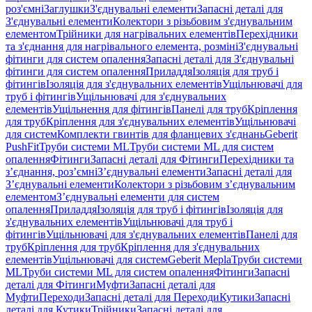
роз'ємні
Заглушки
З'єднувальні елементи
Запасні деталі для
З'єднувальні елементи
Колектори з різьбовим з'єднувальним
елементом
Трійники для нагрівальних елементів
Перехідники
та з'єднання для нагрівального елемента, розміні
З'єднувальні
фітинги для систем опалення
Запасні деталі для З'єднувальні
фітинги для систем опалення
Приладдя
Ізоляція для труб і
фітингів
Ізоляція для з'єднувальних елементів
Ущільнювачі для
труб і фітингів
Ущільнювачі для з'єднувальних
елементів
Ущільнення для фітингів
Панелі для труб
Кріплення
для труб
Кріплення для з'єднувальних елементів
Ущільнювачі
для систем
Комплекти гвинтів для фланцевих з'єднань
Geberit
PushFit
Труби системи ML
Труби системи ML для систем
опалення
Фітинги
Запасні деталі для Фітинги
Перехідники та
з’єднання, роз’ємні
З’єднувальні елементи
Запасні деталі для
З’єднувальні елементи
Колектори з різьбовим з’єднувальним
елементом
З’єднувальні елементи для систем
опалення
Приладдя
Ізоляція для труб і фітингів
Ізоляція для
з'єднувальних елементів
Ущільнювачі для труб і
фітингів
Ущільнювачі для з'єднувальних елементів
Панелі для
труб
Кріплення для труб
Кріплення для з'єднувальних
елементів
Ущільнювачі для систем
Geberit Mepla
Труби системи
ML
Труби системи ML для систем опалення
Фітинги
Запасні
деталі для Фітинги
Муфти
Запасні деталі для
Муфти
Переходи
Запасні деталі для Переходи
Кутики
Запасні
деталі для Кутики
Трійники
Запасні деталі для