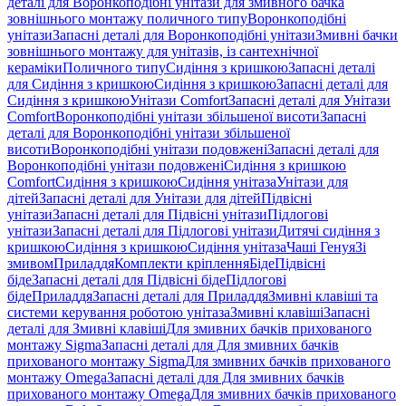
деталі для Воронкоподібні унітази для змивного бачка
зовнішнього монтажу поличного типу
Воронкоподібні
унітази
Запасні деталі для Воронкоподібні унітази
Змивні бачки
зовнішнього монтажу для унітазів, із сантехнічної
кераміки
Поличного типу
Сидіння з кришкою
Запасні деталі
для Сидіння з кришкою
Сидіння з кришкою
Запасні деталі для
Сидіння з кришкою
Унітази Comfort
Запасні деталі для Унітази
Comfort
Воронкоподібні унітази збільшеної висоти
Запасні
деталі для Воронкоподібні унітази збільшеної
висоти
Воронкоподібні унітази подовжені
Запасні деталі для
Воронкоподібні унітази подовжені
Сидіння з кришкою
Comfort
Сидіння з кришкою
Сидіння унітаза
Унітази для
дітей
Запасні деталі для Унітази для дітей
Підвісні
унітази
Запасні деталі для Підвісні унітази
Підлогові
унітази
Запасні деталі для Підлогові унітази
Дитячі сидіння з
кришкою
Сидіння з кришкою
Сидіння унітаза
Чаші Генуя
Зі
змивом
Приладдя
Комплекти кріплення
Біде
Підвісні
біде
Запасні деталі для Підвісні біде
Підлогові
біде
Приладдя
Запасні деталі для Приладдя
Змивні клавіші та
системи керування роботою унітаза
Змивні клавіші
Запасні
деталі для Змивні клавіші
Для змивних бачків прихованого
монтажу Sigma
Запасні деталі для Для змивних бачків
прихованого монтажу Sigma
Для змивних бачків прихованого
монтажу Omega
Запасні деталі для Для змивних бачків
прихованого монтажу Omega
Для змивних бачків прихованого