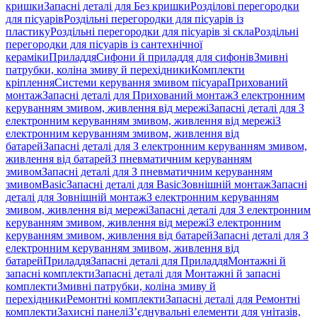
кришки
Запасні деталі для Без кришки
Розділові перегородки
для пісуарів
Роздільні перегородки для пісуарів із
пластику
Роздільні перегородки для пісуарів зі скла
Роздільні
перегородки для пісуарів із сантехнічної
кераміки
Приладдя
Сифони й приладдя для сифонів
Змивні
патрубки, коліна змиву й перехідники
Комплекти
кріплення
Системи керування змивом пісуара
Прихований
монтаж
Запасні деталі для Прихований монтаж
З електронним
керуванням змивом, живлення від мережі
Запасні деталі для З
електронним керуванням змивом, живлення від мережі
З
електронним керуванням змивом, живлення від
батарей
Запасні деталі для З електронним керуванням змивом,
живлення від батарей
З пневматичним керуванням
змивом
Запасні деталі для З пневматичним керуванням
змивом
Basic
Запасні деталі для Basic
Зовнішній монтаж
Запасні
деталі для Зовнішній монтаж
З електронним керуванням
змивом, живлення від мережі
Запасні деталі для З електронним
керуванням змивом, живлення від мережі
З електронним
керуванням змивом, живлення від батарей
Запасні деталі для З
електронним керуванням змивом, живлення від
батарей
Приладдя
Запасні деталі для Приладдя
Монтажні й
запасні комплекти
Запасні деталі для Монтажні й запасні
комплекти
Змивні патрубки, коліна змиву й
перехідники
Ремонтні комплекти
Запасні деталі для Ремонтні
комплекти
Захисні панелі
З’єднувальні елементи для унітазів,