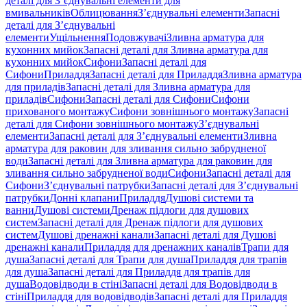
деталі для З’єднувальні елементи для
вмивальників
Облицювання
З’єднувальні елементи
Запасні
деталі для З’єднувальні
елементи
Ущільнення
Подовжувачі
Зливна арматура для
кухонних мийок
Запасні деталі для Зливна арматура для
кухонних мийок
Сифони
Запасні деталі для
Сифони
Приладдя
Запасні деталі для Приладдя
Зливна арматура
для приладів
Запасні деталі для Зливна арматура для
приладів
Сифони
Запасні деталі для Сифони
Сифони
прихованого монтажу
Сифони зовнішнього монтажу
Запасні
деталі для Сифони зовнішнього монтажу
З’єднувальні
елементи
Запасні деталі для З’єднувальні елементи
Зливна
арматура для раковин для зливання сильно забрудненої
води
Запасні деталі для Зливна арматура для раковин для
зливання сильно забрудненої води
Сифони
Запасні деталі для
Сифони
З’єднувальні патрубки
Запасні деталі для З’єднувальні
патрубки
Донні клапани
Приладдя
Душові системи та
ванни
Душові системи
Дренаж підлоги для душових
систем
Запасні деталі для Дренаж підлоги для душових
систем
Душові дренажні канали
Запасні деталі для Душові
дренажні канали
Приладдя для дренажних каналів
Трапи для
душа
Запасні деталі для Трапи для душа
Приладдя для трапів
для душа
Запасні деталі для Приладдя для трапів для
душа
Водовідводи в стіні
Запасні деталі для Водовідводи в
стіні
Приладдя для водовідводів
Запасні деталі для Приладдя