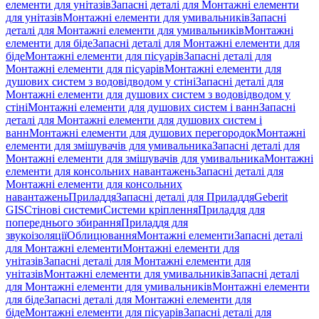
елементи для унітазів
Запасні деталі для Монтажні елементи
для унітазів
Монтажні елементи для умивальників
Запасні
деталі для Монтажні елементи для умивальників
Монтажні
елементи для біде
Запасні деталі для Монтажні елементи для
біде
Монтажні елементи для пісуарів
Запасні деталі для
Монтажні елементи для пісуарів
Монтажні елементи для
душових систем з водовідводом у стіні
Запасні деталі для
Монтажні елементи для душових систем з водовідводом у
стіні
Монтажні елементи для душових систем і ванн
Запасні
деталі для Монтажні елементи для душових систем і
ванн
Монтажні елементи для душових перегородок
Монтажні
елементи для змішувачів для умивальника
Запасні деталі для
Монтажні елементи для змішувачів для умивальника
Монтажні
елементи для консольних навантажень
Запасні деталі для
Монтажні елементи для консольних
навантажень
Приладдя
Запасні деталі для Приладдя
Geberit
GIS
Стінові системи
Системи кріплення
Приладдя для
попереднього збирання
Приладдя для
звукоізоляції
Облицювання
Монтажні елементи
Запасні деталі
для Монтажні елементи
Монтажні елементи для
унітазів
Запасні деталі для Монтажні елементи для
унітазів
Монтажні елементи для умивальників
Запасні деталі
для Монтажні елементи для умивальників
Монтажні елементи
для біде
Запасні деталі для Монтажні елементи для
біде
Монтажні елементи для пісуарів
Запасні деталі для