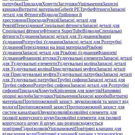
патрубки
Приладдя
Хомути
Заглушки
Ущільнення
Захисні
кришки
Витратні матеріали
Geberit PE
Труби
Фітинги
Запасні
деталі для Фітинги
Відводи
Трійники й
хрестовини
Переходи
Ревізії
Запасні деталі для
Ревізії
Перехідники
Спеціальні фітинги
Запасні деталі для
Спеціальні фітинги
Фітинги SuperTube
Відводи
Спеціальні
фітинги
З'єднання
Запасні деталі для З'єднання
Зварні
з'єднання
Розтрубні з'єднання
Запасні деталі для Розтрубні
з'єднання
Перехідники на інші матеріали
Різьбові
з'єднання
Запасні деталі для Різьбові з'єднання
Фланцеві
з'єднання
Фланцеві втулки
З'єднувальні елементи
Запасні деталі
для З'єднувальні елементи
З'єднувальні коліна
Запасні деталі
для З'єднувальні коліна
Приєднувальні муфти
Запасні деталі
для Приєднувальні муфти
З'єднувальні патрубки
Запасні деталі
для З'єднувальні патрубки
Трубні сифони
Запасні деталі для
Трубні сифони
Розтрубні сифони
Запасні деталі для Розтрубні
сифони
Приладдя
Хомути
Кріплення для хомутів
Напрямні
опорні жолоби
Заглушки
Ущільнення
Захисні короби
Витратні
матеріали
Протипожежний захист, звукоізоляція та захист від
вологи
Протипожежний захист
Протипожежний захист для
систем каналізації
Звукоізоляція
Ізоляційні елементи для
ізоляції корпусного шуму
Ізоляційні елементи для ізоляції
корпусного шуму й шуму, що розповсюджується
повітрям
Гідроізоляція
Ущільнювачі
Повітряні клапани для
відведення води
Повітряні клапани
Клапани з технологією