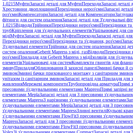
1.0215
Муфти
Запасні деталі для Муфти
Переходи
Запасні деталі
Хрестовини двоплощинні
Перехідники нероз'ємні
Запасні детал
роз'ємні
Компенсатори
Запасні деталі для Компенсатори
Заглушк
фітинги для систем опалення
Запасні деталі для З'єднувальні ф
1.0215
Відводи
Трійники
Перехідники нероз'ємні
Перехідники та 
труб
Кріплення для з'єднувальних елементів
Ущільнювачі для си
міді
Муфти
Запасні деталі для Муфти
Переходи
Запасні деталі дл
Перехідники нероз'ємні
Перехідники та з'єднання, роз'ємні
Запас
З'єднувальні елементи
Трійники для систем опалення
Запасні де
систем опалення
Geberit Mapress з міді, газ
Відводи
Перехідники н
роз'ємні
Приладдя для Geberit Mapress з міді
Ізоляція для з'єднув
елементів
Ущільнювачі для систем
Комплекти гвинтів для фланц
змиву
Приладдя
Облицювання й захисні панелі
Змивні бачки й с
змивом
Змивні бачки прихованого монтажу з санітарним змиво
унітазом із санітарним змивом
Запасні деталі для Приладдя для 
живлення
Мережеві компоненти
Трубопровідна арматура
Прямі з
пресовими з'єднувальними елементами Mapress
Прямі запірні в
елементами Mepla
Запасні деталі для З пресовими з'єднувальн
елементами Mapress
З нарізними з'єднувальними елементами
Зап
з'єднувальними елементами Mepla
Запасні деталі для З пресов
з'єднувальними елементами Mapress
Зливні вентилі
Кульові кра
з’єднувальними елементами FlowFit
З пресовими з'єднувальним
Mapress
Запасні деталі для З пресовими з'єднувальними елемен
з'єднувальними елементами FlowFit
З пресовими з'єднувальним
Volex
Зі з'єднувальними елементами Compact
Запасні деталі для