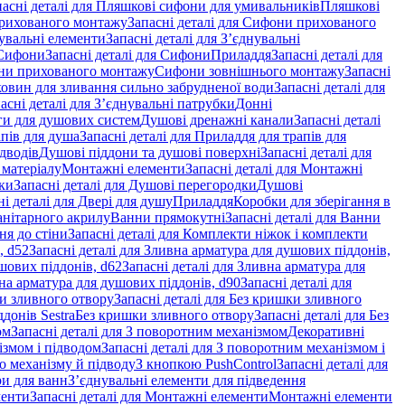
пасні деталі для Пляшкові сифони для умивальників
Пляшкові
рихованого монтажу
Запасні деталі для Сифони прихованого
увальні елементи
Запасні деталі для З’єднувальні
Сифони
Запасні деталі для Сифони
Приладдя
Запасні деталі для
и прихованого монтажу
Сифони зовнішнього монтажу
Запасні
ковин для зливання сильно забрудненої води
Запасні деталі для
асні деталі для З’єднувальні патрубки
Донні
оги для душових систем
Душові дренажні канали
Запасні деталі
пів для душа
Запасні деталі для Приладдя для трапів для
ідводів
Душові піддони та душові поверхні
Запасні деталі для
 матеріалу
Монтажні елементи
Запасні деталі для Монтажні
ки
Запасні деталі для Душові перегородки
Душові
ні деталі для Двері для душу
Приладдя
Коробки для зберігання в
санітарного акрилу
Ванни прямокутні
Запасні деталі для Ванни
ня до стіни
Запасні деталі для Комплекти ніжок і комплекти
, d52
Запасні деталі для Зливна арматура для душових піддонів,
шових піддонів, d62
Запасні деталі для Зливна арматура для
на арматура для душових піддонів, d90
Запасні деталі для
и зливного отвору
Запасні деталі для Без кришки зливного
донів Sestra
Без кришки зливного отвору
Запасні деталі для Без
ом
Запасні деталі для З поворотним механізмом
Декоративні
змом і підводом
Запасні деталі для З поворотним механізмом і
о механізму й підводу
З кнопкою PushControl
Запасні деталі для
ри для ванн
З’єднувальні елементи для підведення
менти
Запасні деталі для Монтажні елементи
Монтажні елементи