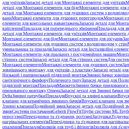
для унітазів
Запасні деталі для Монтажні елементи для унітазів
М
деталі для Монтажні елементи для біде
Монтажні елементи для п
деталі для Монтажні елементи для душових систем з водовідвод
ванн
Монтажні елементи для душових перегородок
Монтажні ел
елементи для консольних навантажень
Запасні деталі для Монт
кріплення
Приладдя для попереднього збирання
Приладдя для зв
деталі для Монтажні елементи для унітазів
Монтажні елементи д
Монтажні елементи для біде
Монтажні елементи для пісуарів
Зап
Монтажні елементи для душових систем з водовідводом у стіні
умивальника та приладів
Запасні деталі для Інсталяційні елеме
Монтажні елементи для пральних і посудомийних машин
Монта
стінних систем
Запасні деталі для Для стінних систем
Для систе
Монтажні елементи
Монтажні елементи для душових систем
Зап
зовнішнього монтажу для унітазів, з пластику
Запасні деталі дл
Низький і напівнизький підвісний монтаж
Змивні бачки зовнішн
сантехнічного фарфору
Поличного типу
Запасні деталі для Пол
підвісний монтаж
Приладдя
Манжети
Змивні бачки прихованого
прихованого монтажу Omega
Запасні деталі для Змивні бачки
Delta
Змивні патрубки
Приладдя
Впускні та зливні клапани
Впуск
клапани для керамічних змивних бачків
Впускні клапани для зм
Зливні клапани
Подвійний змив
Запасні деталі для Подвійний з
змив
Системи постачання
Geberit FlowFit
Труби системи ML
Труб
нероз’ємні
Перехідники та з'єднання, роз'ємні
Заглушки
З'єднува
нагрівальних елементів
Перехідники та з'єднання для нагрівальн
опалення
Приладдя
Ізоляція для труб і фітингів
Ізоляція для з'єд