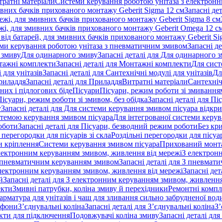
тратні матеріали
Системи керування роботою унітаза з електрон
ивних бачків прихованого монтажу Geberit Sigma 12 см
Запасні де
ежі, для змивних бачків прихованого монтажу Geberit Sigma 8 см
жі, для змивних бачків прихованого монтажу Geberit Omega 12 с
від батарей, для змивних бачків прихованого монтажу Geberit Si
ми керування роботою унітаза з пневматичним змивом
Запасні д
 змиву
Для одинарного змиву
Запасні деталі для Для одинарного 
ажні комплекти
Запасні деталі для Монтажні комплекти
Для сист
 для унітазів
Запасні деталі для Сантехнічні модулі для унітазів
Дл
риладдя
Запасні деталі для Приладдя
Витратні матеріали
Сантехніч
сних і підлогових біде
Пісуари
Пісуари, режим роботи зі змиванням
Пісуари, режим роботи зі змивом, без обідка
Запасні деталі для Пі
у
Запасні деталі для Для системи керування змивом пісуара відк
истемою керування змивом пісуара
Для інтегрованої системи керу
оботи
Запасні деталі для Пісуари, безводний режим роботи
Без кр
 перегородки для пісуарів зі скла
Роздільні перегородки для пісуар
 кріплення
Системи керування змивом пісуара
Прихований монт
 електронним керуванням змивом, живлення від мережі
З електрон
 пневматичним керуванням змивом
Запасні деталі для З пневма
лектронним керуванням змивом, живлення від мережі
Запасні де
й
Запасні деталі для З електронним керуванням змивом, живлення
екти
Змивні патрубки, коліна змиву й перехідники
Ремонтні компл
арматура для унітазів і чаш для зливання сильно забрудненої вод
ифони
З’єднувальні коліна
Запасні деталі для З’єднувальні коліна
З’
екти для підключення
Подовжувачі коліна змиву
Запасні деталі дл