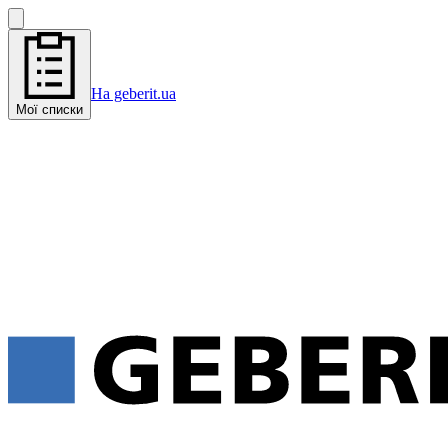
На geberit.ua
Мої списки