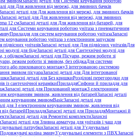
ним змивом
Запасні деталі для Системи керування роботою
талі для Для живлення від мережі, для змивних бачків
Запасні деталі для Для живлення від мережі, для змивних бачків
м
Запасні деталі для Для живлення від мережі, для змивних
gma 12 см
Запасні деталі для Для живлення від батарей, для
еталі для Системи керування роботою унітаза з пневматичним
змиву
Приладдя для систем керування роботою унітаза
Запасні
ем керування роботою унітаза з електронним запуском
я підвісних унітазів
Запасні деталі для Для підвісних унітазів
Для
ні модулі для біде
Запасні деталі для Сантехнічні модулі для
, з обідком
Запасні деталі для Пісуари, режим роботи зі
суари, режим роботи зі змивом, без обідка
Для системи
ритого або прихованого монтажу
З інтегрованою системою
вання змивом пісуара
Запасні деталі для Для інтегрованої
ишки
Запасні деталі для Без кришки
Розділові перегородки для
ів із сантехнічної кераміки
Приладдя
Сифони й приладдя для
аж
Запасні деталі для Прихований монтаж
З електронним
ним керуванням змивом, живлення від батарей
Запасні деталі
тичним керуванням змивом
Basic
Запасні деталі для
талі для З електронним керуванням змивом, живлення від
 від батарей
Приладдя
Запасні деталі для Приладдя
Монтажні й
екти
Запасні деталі для Ремонтні комплекти
Захисні
и
Запасні деталі для Зливна арматура для унітазів і чаш для
єднувальні патрубки
Запасні деталі для З’єднувальні
я Подовжувачі коліна змиву
З’єднувальні елементи з ПВХ
Запасні