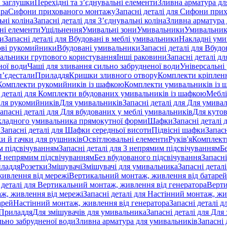
 заглушки
Перехідні та з’єднувальні елементи
Зливна арматура для
ара
Сифони прихованого монтажу
Запасні деталі для Сифони при
ьні коліна
Запасні деталі для З’єднувальні коліна
Зливна арматура 
ні елементи
Ущільнення
Умивальні зони
Умивальники
Умивальни
ки
Запасні деталі для Вбудовані в меблі умивальники
Накладні ум
ові рукомийники
Вбудовані умивальники
Запасні деталі для Вбуд
альники групового користування
Інші раковини
Запасні деталі д
ної води
Чаші для зливання сильно забрудненої води
Універсальні
п’єдестали
Приладдя
Кришки зливного отвору
Комплекти кріплен
я Комплекти рукомийників із шафкою
Комплекти умивальників із 
 деталі для Комплекти вбудованих умивальників із шафкою
Меблі
 Для рукомийників
Для умивальників
Запасні деталі для Для умива
апасні деталі для Для вбудованих у меблі умивальників
Для куто
кладного умивальника прямокутної форми
Шафки
Запасні деталі
и
Запасні деталі для Шафки середньої висоти
Підвісні шафки
Запасн
и й гачки для рушників
Освітлювальні елементи
Руків'я
Комплект
м підсвічуванням
Запасні деталі для З непрямим підсвічуванням
Б
 З непрямим підсвічуванням
Без вбудованого підсвічування
Запасні
иладдя
Розетки
Змішувачі
Змішувачі для умивальника
Запасні детал
живлення від мережі
Вертикальний монтаж, живлення від батарей
 деталі для Вертикальний монтаж, живлення від генератора
Верти
ж, живлення від мережі
Запасні деталі для Настінний монтаж, жи
арей
Настінний монтаж, живлення від генератора
Запасні деталі 
 Приладдя
Для змішувачів для умивальника
Запасні деталі для Для
льно забрудненої води
Зливна арматура для умивальників
Запасні 