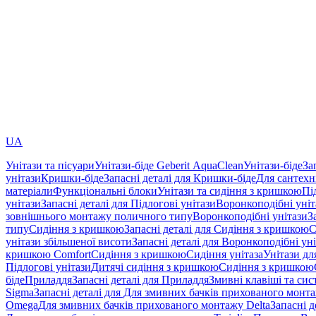
UA
Унітази та пісуари
Унітази-біде Geberit AquaClean
Унітази-біде
За
унітази
Кришки-біде
Запасні деталі для Кришки-біде
Для сантехн
матеріали
Функціональні блоки
Унітази та сидіння з кришкою
Пі
унітази
Запасні деталі для Підлогові унітази
Воронкоподібні уні
зовнішнього монтажу поличного типу
Воронкоподібні унітази
З
типу
Сидіння з кришкою
Запасні деталі для Сидіння з кришкою
С
унітази збільшеної висоти
Запасні деталі для Воронкоподібні ун
кришкою Comfort
Сидіння з кришкою
Сидіння унітаза
Унітази дл
Підлогові унітази
Дитячі сидіння з кришкою
Сидіння з кришкою
біде
Приладдя
Запасні деталі для Приладдя
Змивні клавіші та си
Sigma
Запасні деталі для Для змивних бачків прихованого монт
Omega
Для змивних бачків прихованого монтажу Delta
Запасні 