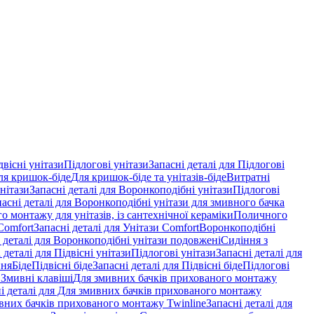
двісні унітази
Підлогові унітази
Запасні деталі для Підлогові
ля кришок-біде
Для кришок-біде та унітазів-біде
Витратні
нітази
Запасні деталі для Воронкоподібні унітази
Підлогові
пасні деталі для Воронкоподібні унітази для змивного бачка
о монтажу для унітазів, із сантехнічної кераміки
Поличного
Comfort
Запасні деталі для Унітази Comfort
Воронкоподібні
 деталі для Воронкоподібні унітази подовжені
Сидіння з
 деталі для Підвісні унітази
Підлогові унітази
Запасні деталі для
ння
Біде
Підвісні біде
Запасні деталі для Підвісні біде
Підлогові
 Змивні клавіші
Для змивних бачків прихованого монтажу
і деталі для Для змивних бачків прихованого монтажу
вних бачків прихованого монтажу Twinline
Запасні деталі для