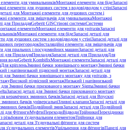
і елементи для умивальників
Монтажні елементи для біде
Запасні
ні елементи для душових систем з водовідводом у стіні
Запасні
 деталі для Монтажні елементи для душових систем і
ажні елементи для змішувачів для умивальника
Монтажні
лі для Приладдя
Geberit GIS
Стінові системи
Системи
Монтажні елементи
Монтажні елементи для унітазів
Запасні
альників
Монтажні елементи для біде
Запасні деталі для
и для душових систем з водовідводом у стіні
Запасні деталі для
ушових перегородок
Інсталяційні елементи для змішувачів для
и для пральних і посудомийних машин
Запасні деталі для
алі для Приладдя
Приладдя
Запасні деталі для Приладдя
Для
ення води
Geberit Kombifix
Монтажні елементи
Запасні деталі для
я
Для кріплень
Змивні бачки зовнішнього монтажу
Змивні бачки
кий і напівнизький підвісний монтаж
Запасні деталі для
лі для Змивні бачки зовнішнього монтажу для унітазів, з
нтажу
Високий підвісний монтаж
Низький і напівнизький
і для Змивні бачки прихованого монтажу Sigma
Змивні бачки
elta
Запасні деталі для Змивні бачки прихованого монтажу
ля керамічних змивних бачків
Запасні деталі для Впускні
я змивних бачків універсальні
Зливні клапани
Запасні деталі для
 змивних бачкiв
Подвійний змив
Запасні деталі для Подвійний
алі для Фітинги
Муфти
Переходи
Відводи
Трійники
Перехідники
з різьбовим з'єднувальним елементом
Трійники для
апасні деталі для З'єднувальні фітинги для систем
ля з'єднувальних елементів
Ущільнення для фітингів
Панелі для