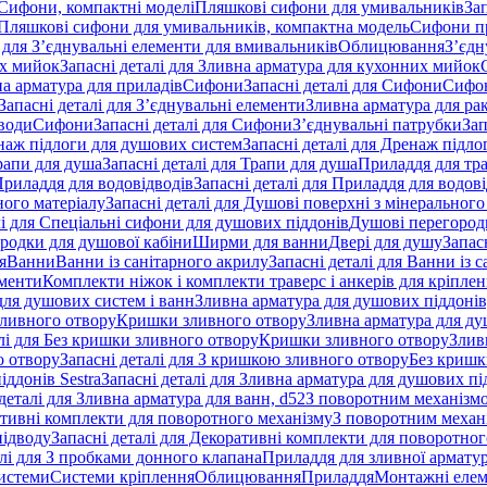
 Сифони, компактні моделі
Пляшкові сифони для умивальників
За
я Пляшкові сифони для умивальників, компактна модель
Сифони п
і для З’єднувальні елементи для вмивальників
Облицювання
З’єдн
их мийок
Запасні деталі для Зливна арматура для кухонних мийок
на арматура для приладів
Сифони
Запасні деталі для Сифони
Сифон
Запасні деталі для З’єднувальні елементи
Зливна арматура для ра
 води
Сифони
Запасні деталі для Сифони
З’єднувальні патрубки
Зап
наж підлоги для душових систем
Запасні деталі для Дренаж підл
рапи для душа
Запасні деталі для Трапи для душа
Приладдя для тра
риладдя для водовідводів
Запасні деталі для Приладдя для водов
ного матеріалу
Запасні деталі для Душові поверхні з мінерального
лі для Спеціальні сифони для душових піддонів
Душові перегород
ородки для душової кабіни
Ширми для ванни
Двері для душу
Запас
я
Ванни
Ванни із санітарного акрилу
Запасні деталі для Ванни із 
ементи
Комплекти ніжок і комплекти траверс і анкерів для кріплен
для душових систем і ванн
Зливна арматура для душових піддонів
зливного отвору
Кришки зливного отвору
Зливна арматура для ду
лі для Без кришки зливного отвору
Кришки зливного отвору
Злив
о отвору
Запасні деталі для З кришкою зливного отвору
Без кришк
ддонів Sestra
Запасні деталі для Зливна арматура для душових під
деталі для Зливна арматура для ванн, d52
З поворотним механізм
ативні комплекти для поворотного механізму
З поворотним механі
підводу
Запасні деталі для Декоративні комплекти для поворотног
алі для З пробками донного клапана
Приладдя для зливної армату
системи
Системи кріплення
Облицювання
Приладдя
Монтажні еле