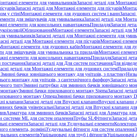
онтажні елементи для умивальників
Запасні деталі для Монтажн
ісуарів
Запасні деталі для Монтажні елементи для пісуарів
Монтаж
ом у стіні
Монтажні елементи для душових систем і ванн
Запасні
ементи для змішувачів для умивальника
Запасні деталі для Монт
ажні елементи для консольних навантажень
Приладдя
Запасні дета
укоізоляції
Облицювання
Монтажні елементи
Запасні деталі для 
ля умивальників
Запасні деталі для Монтажні елементи для умив
асні деталі для Монтажні елементи для пісуарів
Монтажні елемент
Монтажні елементи для душових кабін
Монтажні елементи для д
нти для змішувачів для умивальника та приладів
Монтажні елемент
жні елементи для консольних навантажень
Приладдя
Запасні дет
м постачання
Запасні деталі для Для систем постачання
Для відвед
асні деталі для Монтажні елементи для душових систем
Приладд
я Змивні бачки зовнішнього монтажу для унітазів, з пластику
Низь
ього монтажу для унітазів, з сантехнічного фарфору
Запасні дета
ичного типу
Змивні патрубки для змивних бачків зовнішнього мо
 монтажу
Змивні бачки прихованого монтажу Sigma
Запасні детал
 прихованого монтажу Omega
Змивні бачки прихованого монтажу D
ні клапани
Запасні деталі для Впускні клапани
Впускні клапани д
ивних бачків універсальні
Запасні деталі для Впускні клапани дл
мив
Арматура для змивних бачкiв
Запасні деталі для Арматура для
и системи ML для систем опалення
Трубы SL
Фітинги
Запасні дет
льні елементи
Запасні деталі для З'єднувальні елементи
Колектори 
ого елемента, розміні
З'єднувальні фітинги для систем опалення
З
нувальних елементів
Ущільнювачі для труб і фітингів
Ущільнювачі д