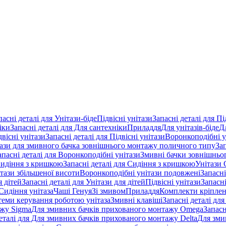
пасні деталі для Унітази-біде
Підвісні унітази
Запасні деталі для Пі
іки
Запасні деталі для Для сантехніки
Приладдя
Для унітазів-біде
Д
двісні унітази
Запасні деталі для Підвісні унітази
Воронкоподібні у
тази для змивного бачка зовнішнього монтажу поличного типу
За
апасні деталі для Воронкоподібні унітази
Змивні бачки зовнішньог
идіння з кришкою
Запасні деталі для Сидіння з кришкою
Унітази 
ітази збільшеної висоти
Воронкоподібні унітази подовжені
Запасні
я дітей
Запасні деталі для Унітази для дітей
Підвісні унітази
Запасні
Сидіння унітаза
Чаші Генуя
Зі змивом
Приладдя
Комплекти кріпле
стеми керування роботою унітаза
Змивні клавіші
Запасні деталі для
ажу Sigma
Для змивних бачків прихованого монтажу Omega
Запасн
деталі для Для змивних бачків прихованого монтажу Delta
Для зми