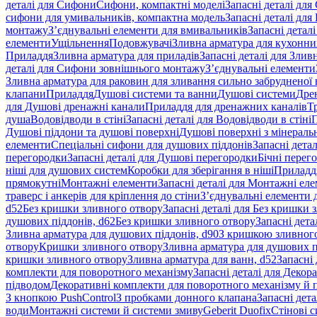
деталі для Сифони
Сифони, компактні моделі
Запасні деталі для
сифони для умивальників, компактна модель
Запасні деталі дл
монтажу
З’єднувальні елементи для вмивальників
Запасні детал
елементи
Ущільнення
Подовжувачі
Зливна арматура для кухонн
Приладдя
Зливна арматура для приладів
Запасні деталі для Злив
деталі для Сифони зовнішнього монтажу
З’єднувальні елементи
Зливна арматура для раковин для зливання сильно забрудненої
клапани
Приладдя
Душові системи та ванни
Душові системи
Дре
для Душові дренажні канали
Приладдя для дренажних каналів
Т
душа
Водовідводи в стіні
Запасні деталі для Водовідводи в стіні
П
Душові піддони та душові поверхні
Душові поверхні з мінераль
елементи
Спеціальні сифони для душових піддонів
Запасні дета
перегородки
Запасні деталі для Душові перегородки
Бічні перег
ніші для душових систем
Коробки для зберігання в ніші
Приладд
прямокутні
Монтажні елементи
Запасні деталі для Монтажні ел
траверс і анкерів для кріплення до стіни
З’єднувальні елементи 
d52
Без кришки зливного отвору
Запасні деталі для Без кришки 
душових піддонів, d62
Без кришки зливного отвору
Запасні дета
Зливна арматура для душових піддонів, d90
З кришкою зливног
отвору
Кришки зливного отвору
Зливна арматура для душових пі
кришки зливного отвору
Зливна арматура для ванн, d52
Запасні 
комплекти для поворотного механізму
Запасні деталі для Декор
підводом
Декоративні комплекти для поворотного механізму й 
З кнопкою PushControl
З пробками донного клапана
Запасні дет
води
Монтажні системи й системи змиву
Geberit Duofix
Стінові 