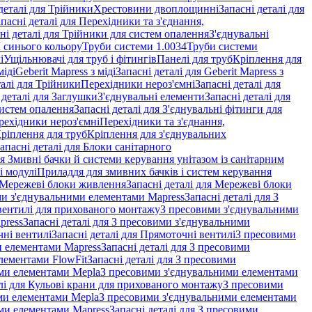
деталі для Трійники
Хрестовини двоплощинні
Запасні деталі для
пасні деталі для Перехідники та з'єднання,
ні деталі для Трійники для систем опалення
З'єднувальні
M синього кольору
Труби системи 1.0034
Труби системи
і
Ущільнювачі для труб і фітингів
Панелі для труб
Кріплення для
міді
Geberit Mapress з міді
Запасні деталі для Geberit Mapress з
талі для Трійники
Перехідники нероз'ємні
Запасні деталі для
 деталі для Заглушки
З'єднувальні елементи
Запасні деталі для
систем опалення
Запасні деталі для З'єднувальні фітинги для
рехідники нероз'ємні
Перехідники та з'єднання,
ріплення для труб
Кріплення для з'єднувальних
апасні деталі для Блоки санітарного
ля Змивні бачки й системи керування унітазом із санітарним
і модулі
Приладдя для змивних бачків і систем керування
Мережеві блоки живлення
Запасні деталі для Мережеві блоки
и з'єднувальними елементами Mapress
Запасні деталі для З
і вентилі для прихованого монтажу
З пресовими з'єднувальними
press
Запасні деталі для З пресовими з'єднувальними
ні вентилі
Запасні деталі для Прямоточні вентилі
З пресовими
и елементами Mapress
Запасні деталі для З пресовими
лементами FlowFit
Запасні деталі для З пресовими
ими елементами Mepla
З пресовими з'єднувальними елементами
алі для Кульові крани для прихованого монтажу
З пресовими
ими елементами Mepla
З пресовими з'єднувальними елементами
ми елементами Mapress
Запасні деталі для З пресовими