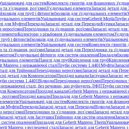
Ущільнювачі для систем
Комплекти гвинтів для фланцевих з'єдна
 та з’єднання, роз’ємні
З’єднувальні елементи
Запасні деталі для
я
Ізоляція для труб і фітингів
Ізоляція для з'єднувальних елементів
днувальних елементів
Ущільнювачі для систем
Geberit Mepla
Труби 
алі для Муфти
Переходи
Запасні деталі для Переходи
Кутики
Запасн
и нероз'ємні
Перехідники та з'єднання, роз'ємні
Запасні деталі для
 елементи
Колектори з різьбовим з'єднувальним елементом
З'єднув
 труб і фітингів
Ізоляція для з'єднувальних елементів
Ущільнювачі 
днувальних елементів
Ущільнювачі для систем
Комплекти гвинтів 
 та з'єднання, роз'ємні
Запасні деталі для Перехідники та з'єднанн
ементом
З'єднувальні фітинги для систем опалення
Приладдя
Ізоляц
нувальних елементів
Панелі для труб
Кріплення для труб
Кріплення
it Mapress з нержавіючої сталі
Труби системи 1.4401
Муфти
Запасн
еталі для Трійники
Перехідники нероз'ємні
Запасні деталі для Пер
сні деталі для Компенсатори
Прохідні канали
Заглушки
Запасні де
уби системи 1.4401
Відводи
Перехідники нероз'ємні
Перехідники т
 з нержавіючої сталі, без речовин, що руйнують ЛФП
Труби систем
і для Компенсатори
Прохідні канали
Geberit Mapress з нержавіючої
 роз'ємні
Прохідні канали
Приладдя для Geberit Mapress з нержаві
 елементів
Ущільнювачі для систем
Комплекти гвинтів для фланце
 для Муфти
Переходи
Запасні деталі для Переходи
Відводи
Запасні д
и нероз’ємні
Перехідники та з’єднання, роз’ємні
Запасні деталі дл
Запасні деталі для Заглушки
Трійники для систем опалення
Запасн
я систем опалення
Приладдя для Geberit Mapress Therm
Ущільнювач
erit Mapress з вуглецевої сталі
Запасні деталі для Geberit Mapress з