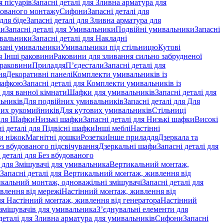
 пісуарів
Запасні деталі для Зливна арматура для
хованого монтажу
Сифони
Запасні деталі для
для біде
Запасні деталі для Зливна арматура для
ки
Запасні деталі для Умивальники
Подвійні умивальники
Запасні
ивальники
Запасні деталі для Накладні
овані умивальники
Умивальники під стільницю
Кутові
ля Інші раковини
Раковини для зливання сильно забрудненої
 раковини
Приладдя
П’єдестали
Запасні деталі для
ня
Декоративні панелі
Комплекти умивальників із
шафкою
Запасні деталі для Комплекти умивальників із
 для ванної кімнати
Шафки для умивальників
Запасні деталі для
льників
Для подвійних умивальників
Запасні деталі для Для
вих рукомийників
Для кутових умивальників
Стільниці
 для Шафки
Низькі шафки
Запасні деталі для Низькі шафки
Високі
і деталі для Підвісні шафки
Інші меблі
Настінні
и ніжок
Магнітні дошки
Розетки
Інше приладдя
Дзеркала та
ез вбудованого підсвічування
Дзеркальні шафи
Запасні деталі для
 деталі для Без вбудованого
і для Змішувачі для умивальника
Вертикальний монтаж,
Запасні деталі для Вертикальний монтаж, живлення від
кальний монтаж, одноважільні змішувачі
Запасні деталі для
влення від мережі
Настінний монтаж, живлення від
для Настінний монтаж, живлення від генератора
Настінний
 змішувачів для умивальника
З’єднувальні елементи для
деталі для Зливна арматура для умивальників
Сифони
Запасні