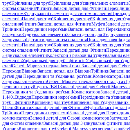
труб
Кріплення для труб
Кріплення для з'єднувальних елементів
систем опалення
Фітинги
Запасні деталі для Фітинги
Перехідники
елементом
З’єднувальні елементи для систем опалення
Приладд
елементів
Панелі для труб
Кріплення для труб
Кріплення для з'є
опалення
Фітинги
Запасні деталі для Фітинги
Муфти
Запасні дет
Трійники
Перехідники нероз'ємні
Запасні деталі для Перехідник
Заглушки
З'єднувальні елементи
Запасні деталі для З'єднувальні
З'єднувальні фітинги для систем опалення
Приладдя
Ізоляція для
елементів
Панелі для труб
Кріплення для труб
Кріплення для з'є
систем опалення
Фітинги
Запасні деталі для Фітинги
Перехідники
З'єднувальні елементи
Колектори з різьбовим з'єднувальним ел
елементів
Ущільнювачі для труб і фітингів
Ущільнювачі для з'єд
сталі
Geberit Mapress з нержавіючої сталі
Запасні деталі для Geber
Переходи
Відводи
Запасні деталі для Відводи
Трійники
Запасні д
деталі для Перехідники та з'єднання, роз'ємні
Компенсатори
Запа
З'єднувальні елементи
Geberit Mapress з нержавіючої сталі, газ
Тр
речовин, що руйнують ЛФП
Запасні деталі для Geberit Mapress
Перехідники та з'єднання, роз'ємні
Компенсатори
Запасні детал
1.4401
Відводи
Перехідники нероз'ємні
Перехідники та з'єднання,
труб і фітингів
Кріплення для труб
Кріплення для з'єднувальних
Therm
Фітинги
Запасні деталі для Фітинги
Муфти
Запасні деталі
Трійники
Перехідники нероз’ємні
Запасні деталі для Перехідник
компенсатори
Запасні деталі для Осьові компенсатори
Заглушки
для систем опалення
Запасні деталі для З'єднувальні фітинги дл
з'єднань
Кріплення для труб
Geberit Mapress з вуглецевої сталі
Geb