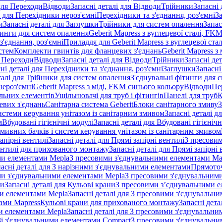
 для Переходи
Відводи
Запасні деталі для Відводи
Трійники
Запасні 
і для Перехідники нероз'ємні
Перехідники та з'єднання, роз'ємні
За
и
Запасні деталі для Заглушки
Трійники для систем опалення
Запас
ітинги для систем опалення
Geberit Mapress з вуглецевої сталі, FK
з'єднання, роз'ємні
Приладдя для Geberit Mapress з вуглецевої стал
стем
Комплекти гвинтів для фланцевих з'єднань
Geberit Mapress з 
я Переходи
Відводи
Запасні деталі для Відводи
Трійники
Запасні де
ні деталі для Перехідники та з'єднання, роз'ємні
Заглушки
Запасні
талі для Трійники для систем опалення
З'єднувальні фітинги для 
ероз'ємні
Geberit Mapress з міді, FKM синього кольору
Відводи
Пе
альних елементів
Ущільнювачі для труб і фітингів
Панелі для труб
К
евих з'єднань
Санітарна система Geberit
Блоки санітарного змиву
З
истеми керування унітазом із санітарним змивом
Запасні деталі д
м
Вбудовані гігієнічні модулі
Запасні деталі для Вбудовані гігієнічн
змивних бачків і систем керування унітазом із санітарним змивом
апірні вентилі
Запасні деталі для Прямі запірні вентилі
З пресовим
ентилі для прихованого монтажу
Запасні деталі для Прямі запірн
ими елементами Mepla
З пресовими з'єднувальними елементами Ma
асні деталі для З нарізними з'єднувальними елементами
Прямоточ
ими з'єднувальними елементами Mepla
З пресовими з'єднувальним
ни
Запасні деталі для Кульові крани
З пресовими з’єднувальними е
и елементами Mepla
Запасні деталі для З пресовими з'єднувальн
тами Mapress
Кульові крани для прихованого монтажу
Запасні дет
и елементами Mepla
Запасні деталі для З пресовими з'єднувальн
 Зі з'єднувальними елементами Compact
З пресовими з'єднувальни