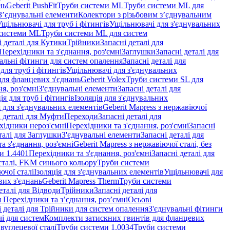
нь
Geberit PushFit
Труби системи ML
Труби системи ML для
 З’єднувальні елементи
Колектори з різьбовим з’єднувальним
Ущільнювачі для труб і фітингів
Ущільнювачі для з'єднувальних
системи ML
Труби системи ML для систем
і деталі для Кутики
Трійники
Запасні деталі для
 Перехідники та з'єднання, роз'ємні
Заглушки
Запасні деталі для
альні фітинги для систем опалення
Запасні деталі для
для труб і фітингів
Ущільнювачі для з'єднувальних
для фланцевих з'єднань
Geberit Volex
Труби системи SL для
я, роз'ємні
З'єднувальні елементи
Запасні деталі для
ія для труб і фітингів
Ізоляція для з'єднувальних
 для з'єднувальних елементів
Geberit Mapress з нержавіючої
і деталі для Муфти
Переходи
Запасні деталі для
ехідники нероз'ємні
Перехідники та з'єднання, роз'ємні
Запасні
талі для Заглушки
З'єднувальні елементи
Запасні деталі для
а з'єднання, роз'ємні
Geberit Mapress з нержавіючої сталі, без
и 1.4401
Перехідники та з'єднання, роз'ємні
Запасні деталі для
 сталі, FKM синього кольору
Труби системи
ючої сталі
Ізоляція для з'єднувальних елементів
Ущільнювачі для
вих з'єднань
Geberit Mapress Therm
Труби системи
еталі для Відводи
Трійники
Запасні деталі для
я Перехідники та з’єднання, роз’ємні
Осьові
і деталі для Трійники для систем опалення
З'єднувальні фітинги
і для систем
Комплекти затискних гвинтів для фланцевих
 вуглецевої сталі
Труби системи 1.0034
Труби системи