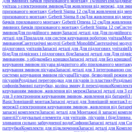
Для змивних бачків прихованого монтажу Twinline
Приладдя
Ви
унітаза з електронним змивом
Для живлення від мережі, для зм
прихованого монтажу Geberit Sigma 12 см
Для живлення від мер
прихованого монтажу Geberit Sigma 8 см
Для живлення від мере
бачків прихованого монтажу Geberit Omega 12 см
Для живлення 
змивних бачків прихованого монтажу Geberit Sigma 12 см
Систе
змивом
Для подвійного змиву
Запасні деталі для Для подвійного
деталі для Приладдя для систем керування роботою унітаза
Монт
змивання
Сантехнічні модулі Geberit Monolith
Сантехнічні модулі
підлогових унітазів
Запасні деталі для Для підлогових унітазів
П
біде
Для підвісних і підлогових біде
Запасні деталі для Для підві
змиванням, з обідком
Без кришки
Запасні деталі для Без кришки
керування змивом пісуара відкритого або прихованого монтаж
керування змивом пісуара
Запасні деталі для З інтегрованою с
системи керування змивом пісуара
Пісуари, безводний режим р
пісуарів
Роздільні перегородки для пісуарів із пластику
Роздільні
сифонів
Змивні патрубки, коліна змиву й перехідники
Комплекти
керуванням змивом, живлення від мережі
Запасні деталі для З
для З електронним керуванням змивом, живлення від батарей
З
Basic
Зовнішній монтаж
Запасні деталі для Зовнішній монтаж
З е
мережі
З електронним керуванням змивом, живлення від батаре
запасні комплекти
Запасні деталі для Монтажні й запасні компл
панелі
З’єднувальні елементи для унітазів, пісуарів і біде
Зливна 
зливання сильно забрудненої води
Сифони
Запасні деталі для С
патрубки
Комплекти для підключення
Запасні деталі для Компл