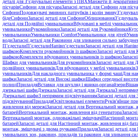
деталі для З’єднувальні елементи з ПВХ
Манжети й декоративні
пісуарів
Сифони для пісуара
Запасні деталі для Сифони для пісу
Сифони
Подовжувачі змивних патрубків і колін змиву
З’єднувал
біде
Сифони
Запасні деталі для Сифони
Облицювання
З’єднуваль
деталі для Подвійні умивальники
Вбудовані в меблі умивальни
умивальники
Рукомийники
Запасні деталі для Рукомийники
Кут
умивальники
Умивальники Comfort
Умивальники для дітей
Умив
води
Запасні деталі для Раковини для зливання сильно забрудне
П’єдестали
П’єдестали
Напівп’єдестали
Запасні деталі для Напів
шафкою
Комплекти рукомийників із шафкою
Запасні деталі дл
шафкою
Комплекти вбудованих умивальників із шафкою
Запасні
Шафки для умивальників
Для рукомийників
Запасні деталі для
подвійних умивальників
Для вбудованих у меблі умивальників
З
умивальників
Для накладного умивальника у формі чаші
Для на
шафки
Запасні деталі для Високі шафки
Шафки середньої висот
полиці
Приладдя
Вставки для шухляд і ящики-органайзери
Вішак
дзеркальні шафи
Дзеркала
Запасні деталі для Дзеркала
З непрями
Дзеркальні шафи
З непрямим підсвічуванням
Запасні деталі для
підсвічування
Приладдя
Освітлювальні елементи
Руків'я
Інше пр
живлення від мережі
Запасні деталі для Вертикальний монтаж, 
батарей
Вертикальний монтаж, живлення від генератора
Запасні
Вертикальний монтаж, одноважільні змішувачі
Настінний монта
батарей
Запасні деталі для Настінний монтаж, живлення від бат
монтаж, змішувачі з двома ручками
Приладдя
Запасні деталі для
умивальних зон, раковин, приладів та раковин для зливання си