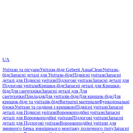
UA
Унітази та пісуари
Унітази-біде Geberit AquaClean
Унітази-
біде
Запасні деталі для Унітази-біде
Підвісні унітази
Запасні
деталі для Підвісні унітази
Підлогові унітази
Запасні деталі для
Підлогові унітази
Кришки-біде
Запасні деталі для Кришки-
біде
Для сантехніки
Запасні деталі для Для
сантехніки
Приладдя
Для унітазів-біде
Для кришок-біде
Для
кришок-біде та унітазів-біде
Витратні матеріали
Функціональні
блоки
Унітази та сидіння з кришкою
Підвісні унітази
Запасні
деталі для Підвісні унітази
Воронкоподібні унітази
Запасні
деталі для Воронкоподібні унітази
Підлогові унітази
Запасні
деталі для Підлогові унітази
Воронкоподібні унітази для
змивного бачка зовнішнього монтажу поличного типу
Запасні