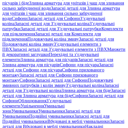
пісуарів і біде
Зливна арматура для унітазів і чаш для зливання
сильно забрудненої води
Запасні деталі для Зливна арматура
для унітазів і чаш для зливання сильно забрудненої
води
Сифони
Запасні деталі для Сифони
З’єднувальні
коліна
Запасні деталі для З’єднувальні коліна
З’єднувальні
патрубки
Запасні деталі для З’єднувальні патрубки
Комплекти
для підключення
Запасні деталі для Комплекти для
підключення
Подовжувачі коліна змиву
Запасні деталі для
Подовжувачі коліна змиву
З’єднувальні елементи з
ПВХ
Запасні деталі для З’єднувальні елементи з ПВХ
Манжети
й декоративні заглушки
Перехідні та з’єднувальні
елементи
Зливна арматура для пісуарів
Запасні деталі для
Зливна арматура для пісуарів
Сифони для пісуара
Запасні
деталі для Сифони для пісуара
Сифони прихованого
монтажу
Запасні деталі для Сифони прихованого
монтажу
Сифони
Запасні деталі для Сифони
Подовжувачі
змивних патрубків і колін змиву
З’єднувальні коліна
Запасні
деталі для З’єднувальні коліна
Зливна арматура для біде
Запасні
деталі для Зливна арматура для біде
Сифони
Запасні деталі для
Сифони
Облицювання
З’єднувальні
елементи
Ущільнення
Умивальні
зони
Умивальники
Умивальники
Запасні деталі для
Умивальники
Подвійні умивальники
Запасні деталі для
Подвійні умивальники
Вбудовані в меблі умивальники
Запасні
деталі для Вбудовані в меблі умивальники
Накладні