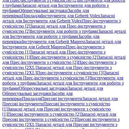
для Прес-інструменти з сумісністю [2]
Інструменти для роботи
з трубами
Запасні деталі для Інструменти для роботи з
трубами
Обпресувальні заглушки
Засоби для
перевірки
Приладдя
Інструменти для Geberit Volex
Запасні
деталі для Інструменти для Geberit Volex
Прес-інструменти з
сумісністю [2]
Запасні деталі для Прес-інструменти з
сумісністю [2]
Інструменти для роботи з трубами
Запасні деталі
для Інструменти для роботи з трубами
Засоби для
перевірки
Інструменти для Geberit Mapress
Запасні деталі для
Інструменти для Geberit Mapress
Прес-інструменти з
сумісністю [1]
Запасні деталі для Прес-інструменти з
сумісністю [1]
Прес-інструменти з сумісністю [2]
Запасні деталі
для Прес-інструменти з сумісністю [2]
Прес-інструменти з
сумісністю [2XL]
Запасні деталі для Прес-інструменти з
сумісністю [2XL]
Прес-інструменти з сумісністю [3]
Запасні
деталі для Прес-інструменти з сумісністю [3]
Інструменти для
роботи з трубами
Запасні деталі для Інструменти для роботи з
трубами
Обпресувальні заглушки
Запасні деталі для
Обпресувальні заглушки
Засоби для
перевірки
Приладдя
Пресові інструменти
Запасні деталі для
Пресові інструменти
Пресові інструменти з сумісністю
[1]
Запасні деталі для Пресові інструменти з сумісністю
[1]
Пресові інструменти з сумісністю [2]
Запасні деталі для
Пресові інструменти з сумісністю [2]
Пресові інструменти з
сумісністю [2XL]
Запасні деталі для Пресові інструменти з