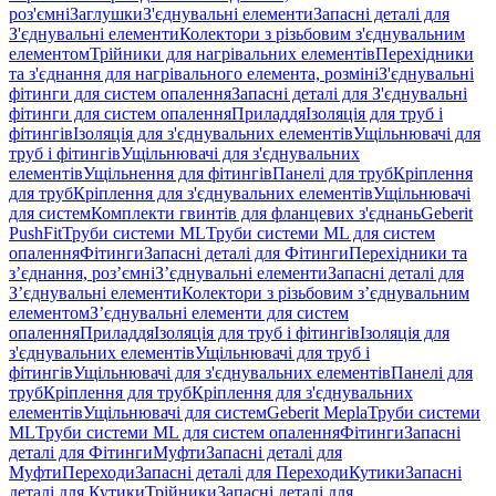
роз'ємні
Заглушки
З'єднувальні елементи
Запасні деталі для
З'єднувальні елементи
Колектори з різьбовим з'єднувальним
елементом
Трійники для нагрівальних елементів
Перехідники
та з'єднання для нагрівального елемента, розміні
З'єднувальні
фітинги для систем опалення
Запасні деталі для З'єднувальні
фітинги для систем опалення
Приладдя
Ізоляція для труб і
фітингів
Ізоляція для з'єднувальних елементів
Ущільнювачі для
труб і фітингів
Ущільнювачі для з'єднувальних
елементів
Ущільнення для фітингів
Панелі для труб
Кріплення
для труб
Кріплення для з'єднувальних елементів
Ущільнювачі
для систем
Комплекти гвинтів для фланцевих з'єднань
Geberit
PushFit
Труби системи ML
Труби системи ML для систем
опалення
Фітинги
Запасні деталі для Фітинги
Перехідники та
з’єднання, роз’ємні
З’єднувальні елементи
Запасні деталі для
З’єднувальні елементи
Колектори з різьбовим з’єднувальним
елементом
З’єднувальні елементи для систем
опалення
Приладдя
Ізоляція для труб і фітингів
Ізоляція для
з'єднувальних елементів
Ущільнювачі для труб і
фітингів
Ущільнювачі для з'єднувальних елементів
Панелі для
труб
Кріплення для труб
Кріплення для з'єднувальних
елементів
Ущільнювачі для систем
Geberit Mepla
Труби системи
ML
Труби системи ML для систем опалення
Фітинги
Запасні
деталі для Фітинги
Муфти
Запасні деталі для
Муфти
Переходи
Запасні деталі для Переходи
Кутики
Запасні
деталі для Кутики
Трійники
Запасні деталі для