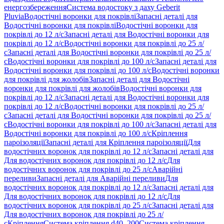
енергозбереження
Система водостоку з даху Geberit
Pluvia
Водостічні воронки для покрівлі
Запасні деталі для
Водостічні воронки для покрівлі
Водостічні воронки для
покрівлі до 12 л/с
Запасні деталі для Водостічні воронки для
покрівлі до 12 л/с
Водостічні воронки для покрівлі до 25 л/
с
Запасні деталі для Водостічні воронки для покрівлі до 25 л/
с
Водостічні воронки для покрівлі до 100 л/с
Запасні деталі для
Водостічні воронки для покрівлі до 100 л/с
Водостічні воронки
для покрівлі для жолобів
Запасні деталі для Водостічні
воронки для покрівлі для жолобів
Водостічні воронки для
покрівлі до 12 л/с
Запасні деталі для Водостічні воронки для
покрівлі до 12 л/с
Водостічні воронки для покрівлі до 25 л/
с
Запасні деталі для Водостічні воронки для покрівлі до 25 л/
с
Водостічні воронки для покрівлі до 100 л/с
Запасні деталі для
Водостічні воронки для покрівлі до 100 л/с
Кріплення
пароізоляції
Запасні деталі для Кріплення пароізоляції
Для
водостічних воронок для покрівлі до 12 л/с
Запасні деталі для
Для водостічних воронок для покрівлі до 12 л/с
Для
водостічних воронок для покрівлі до 25 л/с
Аварійні
переливи
Запасні деталі для Аварійні переливи
Для
водостічних воронок для покрівлі до 12 л/с
Запасні деталі для
Для водостічних воронок для покрівлі до 12 л/с
Для
водостічних воронок для покрівлі до 25 л/с
Запасні деталі для
Для водостічних воронок для покрівлі до 25 л/
с
Кріплення
Система кріплення d40–200
Система кріплення