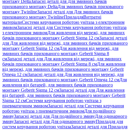
монтажу Delta
Запасні деталі для Для змивних бачків
прихованого монтажу Delta
Для змивних бачків прихованого
монтажу Twinline
Запасні деталі для Для змивних бачків
прихованого монтажу Twinline
Приладдя
Витратні
матеріали
Системи керування роботою унітаза з електронним
змивом
Запасні деталі для Системи керування роботою унітаза
з електронним змивом
Для живлення від мережі, для змивних
бачків прихованого монтажу Geberit Sigma 12 см
Запасні деталі
для Для живлення від мережі, для змивних бачків прихованого
монтажу Geberit Sigma 12 см
Для живлення від мережі, для
змивних бачків прихованого монтажу Geberit Sigma 8
см
Запасні деталі для Для живлення від мережі, для змивних
бачків прихованого монтажу Geberit Sigma 8 см
Для живлення
від мережі, для змивних бачків прихованого монтажу Geberit
Omega 12 см
Запасні деталі для Для живлення від мережі, для
змивних бачків прихованого монтажу Geberit Omega 12 см
Для
живлення від батарей, для змивних бачків прихованого
монтажу Geberit Sigma 12 см
Запасні деталі для Для живлення
від батарей, для змивних бачків прихованого монтажу Geberit
Sigma 12 см
Системи керування роботою унітаза з
пневматичним змивом
Запасні деталі для Системи керування
роботою унітаза з пневматичним змивом
Для подвійного
змиву
Запасні деталі для Для подвійного змиву
Для одинарного
змиву
Запасні деталі для Для одинарного змиву
Приладдя для
систем керування роботою унітаза
Запасні деталі для Приладдя