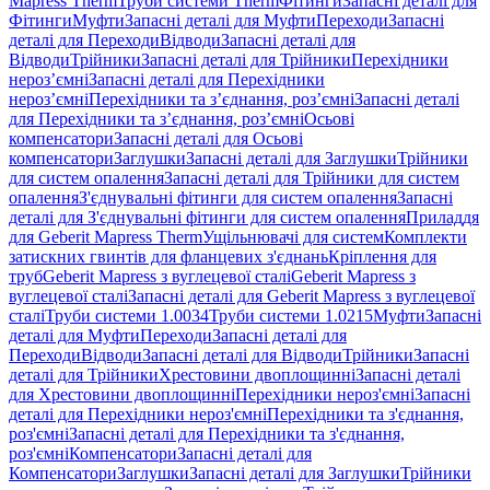
Mapress Therm
Труби системи Therm
Фітинги
Запасні деталі для
Фітинги
Муфти
Запасні деталі для Муфти
Переходи
Запасні
деталі для Переходи
Відводи
Запасні деталі для
Відводи
Трійники
Запасні деталі для Трійники
Перехідники
нероз’ємні
Запасні деталі для Перехідники
нероз’ємні
Перехідники та з’єднання, роз’ємні
Запасні деталі
для Перехідники та з’єднання, роз’ємні
Осьові
компенсатори
Запасні деталі для Осьові
компенсатори
Заглушки
Запасні деталі для Заглушки
Трійники
для систем опалення
Запасні деталі для Трійники для систем
опалення
З'єднувальні фітинги для систем опалення
Запасні
деталі для З'єднувальні фітинги для систем опалення
Приладдя
для Geberit Mapress Therm
Ущільнювачі для систем
Комплекти
затискних гвинтів для фланцевих з'єднань
Кріплення для
труб
Geberit Mapress з вуглецевої сталі
Geberit Mapress з
вуглецевої сталі
Запасні деталі для Geberit Mapress з вуглецевої
сталі
Труби системи 1.0034
Труби системи 1.0215
Муфти
Запасні
деталі для Муфти
Переходи
Запасні деталі для
Переходи
Відводи
Запасні деталі для Відводи
Трійники
Запасні
деталі для Трійники
Хрестовини двоплощинні
Запасні деталі
для Хрестовини двоплощинні
Перехідники нероз'ємні
Запасні
деталі для Перехідники нероз'ємні
Перехідники та з'єднання,
роз'ємні
Запасні деталі для Перехідники та з'єднання,
роз'ємні
Компенсатори
Запасні деталі для
Компенсатори
Заглушки
Запасні деталі для Заглушки
Трійники