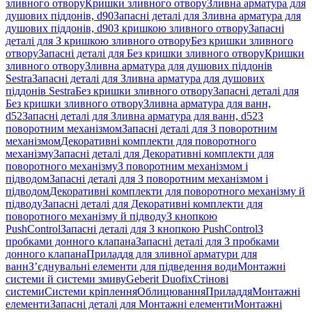
зливного отвору
Кришки зливного отвору
Зливна арматура для
душових піддонів, d90
Запасні деталі для Зливна арматура для
душових піддонів, d90
З кришкою зливного отвору
Запасні
деталі для З кришкою зливного отвору
Без кришки зливного
отвору
Запасні деталі для Без кришки зливного отвору
Кришки
зливного отвору
Зливна арматура для душових піддонів
Sestra
Запасні деталі для Зливна арматура для душових
піддонів Sestra
Без кришки зливного отвору
Запасні деталі для
Без кришки зливного отвору
Зливна арматура для ванн,
d52
Запасні деталі для Зливна арматура для ванн, d52
З
поворотним механізмом
Запасні деталі для З поворотним
механізмом
Декоративні комплекти для поворотного
механізму
Запасні деталі для Декоративні комплекти для
поворотного механізму
З поворотним механізмом і
підводом
Запасні деталі для З поворотним механізмом і
підводом
Декоративні комплекти для поворотного механізму й
підводу
Запасні деталі для Декоративні комплекти для
поворотного механізму й підводу
З кнопкою
PushControl
Запасні деталі для З кнопкою PushControl
З
пробками донного клапана
Запасні деталі для З пробками
донного клапана
Приладдя для зливної арматури для
ванн
З’єднувальні елементи для підведення води
Монтажні
системи й системи змиву
Geberit Duofix
Стінові
системи
Системи кріплення
Облицювання
Приладдя
Монтажні
елементи
Запасні деталі для Монтажні елементи
Монтажні