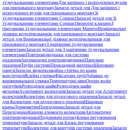
з'єднувальними елементами
Для запірних і розподільчих вузлів
для прихованого монтажу
Запасні деталі для Для запірних і
розподільчих вузлів для прихованого монтажу
Зі
з'єднувальними елементами Compact
Запасні деталі для Зі
з'єднувальними елементами Compact
Зворотні клапани
З
пресовими з'єднувальними елементами Mapress
Вимірювальні
ділянки водолічильників для прихованого монтажу
Запасні
деталі для Вимірювальні ділянки водолічильників для
прихованого монтажу
З нарізними з'єднувальними
елементами
Запасні деталі для З нарізними з'єднувальними
елементами
Повітровідвідники для системи
опалення
Автоматичні повітровідвідники
Панельне
опалення
Труби системи
Прокладний матеріал
Шиповані
панелі
Захисна звукоізоляційна стрічка по краях
конструкції
Клейкі стрічки
Фіксатори труб
Добавки до
вирівнювальної стяжки
Температурні шви
Опори колін
патрубків
Розподільчі шафи
Розподільчі шафи
металеві
Асортимент колекторів
Запасні деталі для Асортимент
колекторів
Колектори для підлогового опалення
Запасні деталі
для Колектори для підлогового опалення
Шаровые
краны
Термометри
Перехідники
Запасні деталі для
Перехідники
Кінцеві елементи колекторів
Автоматичні
повітровідвідники
Поділювачі потоку
Блоки регулювання
температури
Запасні деталі для Блоки регулювання
температури
Колектори для контурів системи опалення
Запасні