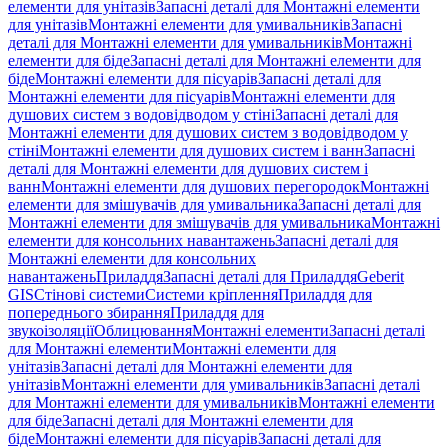
елементи для унітазів
Запасні деталі для Монтажні елементи
для унітазів
Монтажні елементи для умивальників
Запасні
деталі для Монтажні елементи для умивальників
Монтажні
елементи для біде
Запасні деталі для Монтажні елементи для
біде
Монтажні елементи для пісуарів
Запасні деталі для
Монтажні елементи для пісуарів
Монтажні елементи для
душових систем з водовідводом у стіні
Запасні деталі для
Монтажні елементи для душових систем з водовідводом у
стіні
Монтажні елементи для душових систем і ванн
Запасні
деталі для Монтажні елементи для душових систем і
ванн
Монтажні елементи для душових перегородок
Монтажні
елементи для змішувачів для умивальника
Запасні деталі для
Монтажні елементи для змішувачів для умивальника
Монтажні
елементи для консольних навантажень
Запасні деталі для
Монтажні елементи для консольних
навантажень
Приладдя
Запасні деталі для Приладдя
Geberit
GIS
Стінові системи
Системи кріплення
Приладдя для
попереднього збирання
Приладдя для
звукоізоляції
Облицювання
Монтажні елементи
Запасні деталі
для Монтажні елементи
Монтажні елементи для
унітазів
Запасні деталі для Монтажні елементи для
унітазів
Монтажні елементи для умивальників
Запасні деталі
для Монтажні елементи для умивальників
Монтажні елементи
для біде
Запасні деталі для Монтажні елементи для
біде
Монтажні елементи для пісуарів
Запасні деталі для