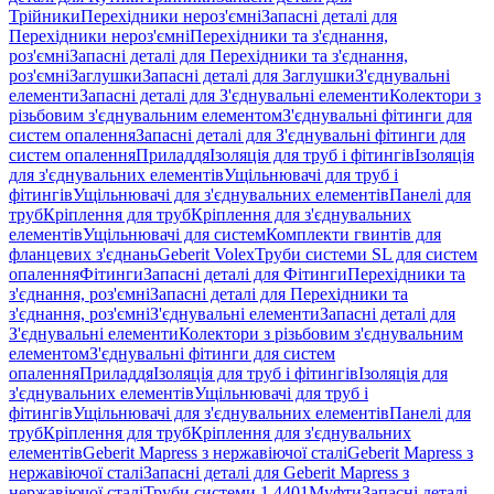
Трійники
Перехідники нероз'ємні
Запасні деталі для
Перехідники нероз'ємні
Перехідники та з'єднання,
роз'ємні
Запасні деталі для Перехідники та з'єднання,
роз'ємні
Заглушки
Запасні деталі для Заглушки
З'єднувальні
елементи
Запасні деталі для З'єднувальні елементи
Колектори з
різьбовим з'єднувальним елементом
З'єднувальні фітинги для
систем опалення
Запасні деталі для З'єднувальні фітинги для
систем опалення
Приладдя
Ізоляція для труб і фітингів
Ізоляція
для з'єднувальних елементів
Ущільнювачі для труб і
фітингів
Ущільнювачі для з'єднувальних елементів
Панелі для
труб
Кріплення для труб
Кріплення для з'єднувальних
елементів
Ущільнювачі для систем
Комплекти гвинтів для
фланцевих з'єднань
Geberit Volex
Труби системи SL для систем
опалення
Фітинги
Запасні деталі для Фітинги
Перехідники та
з'єднання, роз'ємні
Запасні деталі для Перехідники та
з'єднання, роз'ємні
З'єднувальні елементи
Запасні деталі для
З'єднувальні елементи
Колектори з різьбовим з'єднувальним
елементом
З'єднувальні фітинги для систем
опалення
Приладдя
Ізоляція для труб і фітингів
Ізоляція для
з'єднувальних елементів
Ущільнювачі для труб і
фітингів
Ущільнювачі для з'єднувальних елементів
Панелі для
труб
Кріплення для труб
Кріплення для з'єднувальних
елементів
Geberit Mapress з нержавіючої сталі
Geberit Mapress з
нержавіючої сталі
Запасні деталі для Geberit Mapress з
нержавіючої сталі
Труби системи 1.4401
Муфти
Запасні деталі