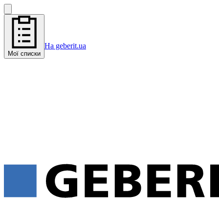
На geberit.ua
Мої списки