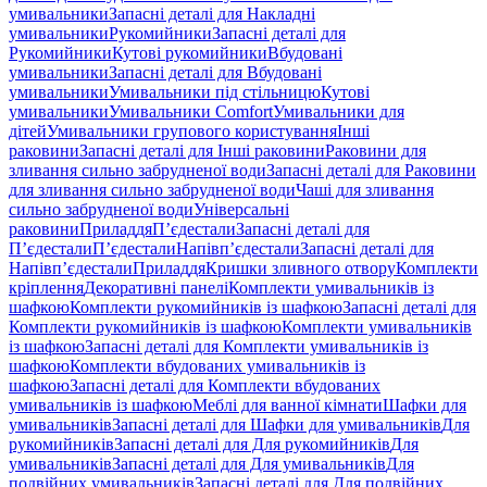
умивальники
Запасні деталі для Накладні
умивальники
Рукомийники
Запасні деталі для
Рукомийники
Кутові рукомийники
Вбудовані
умивальники
Запасні деталі для Вбудовані
умивальники
Умивальники під стільницю
Кутові
умивальники
Умивальники Comfort
Умивальники для
дітей
Умивальники групового користування
Інші
раковини
Запасні деталі для Інші раковини
Раковини для
зливання сильно забрудненої води
Запасні деталі для Раковини
для зливання сильно забрудненої води
Чаші для зливання
сильно забрудненої води
Універсальні
раковини
Приладдя
П’єдестали
Запасні деталі для
П’єдестали
П’єдестали
Напівп’єдестали
Запасні деталі для
Напівп’єдестали
Приладдя
Кришки зливного отвору
Комплекти
кріплення
Декоративні панелі
Комплекти умивальників із
шафкою
Комплекти рукомийників із шафкою
Запасні деталі для
Комплекти рукомийників із шафкою
Комплекти умивальників
із шафкою
Запасні деталі для Комплекти умивальників із
шафкою
Комплекти вбудованих умивальників із
шафкою
Запасні деталі для Комплекти вбудованих
умивальників із шафкою
Меблі для ванної кімнати
Шафки для
умивальників
Запасні деталі для Шафки для умивальників
Для
рукомийників
Запасні деталі для Для рукомийників
Для
умивальників
Запасні деталі для Для умивальників
Для
подвійних умивальників
Запасні деталі для Для подвійних