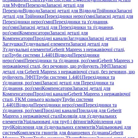
для Муфти
Переходи
Запасні деталі для
Переходи
Відводи
Запасні деталі для Відводи
Трійники
Запасні
деталі для Трійники
Перехідники нероз'ємні
Запасні деталі для
Перехідники нероз'ємні
Перехідники та з'єднання,
роз'ємні
Запасні деталі для Перехідники та з'єднання,
роз'ємні
Компенсатори
Запасні деталі для
Компенсатори
Прохідні канали
Заглушки
Запасні деталі для
Заглушки
З'єднувальні елементи
Запасні деталі для
З'єднувальні елементи
Geberit Mapress з нержавіючої сталі,
газ
Труби системи 1.4401
Відводи
Перехідники
нероз'ємні
Перехідники та з'єднання, роз'ємні
Geberit Mapress з
нержавіючої сталі, без речовин, що руйнують ЛФП
Запасні
деталі для Geberit Mapress з нержавіючої сталі, без речовин, що
руйнують ЛФП
Труби системи 1.4401
Перехідники та
з'єднання, роз'ємні
Запасні деталі для Перехідники та
з'єднання, роз'ємні
Компенсатори
Запасні деталі для
Компенсатори
Прохідні канали
Geberit Mapress з нержавіючої
сталі, FKM синього кольору
Труби системи
1.4401
Відводи
Перехідники нероз'ємні
Перехідники та
з'єднання, роз'ємні
Прохідні канали
Приладдя для Geberit
Mapress з нержавіючої сталі
Ізоляція для з'єднувальних
елементів
Ущільнювачі для труб і фітингів
Кріплення для
труб
Кріплення для з'єднувальних елементів
Ущільнювачі для
систем
Комплекти гвинтів для фланцевих з'єднань
Geberit