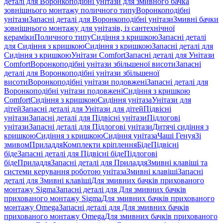
деталі для Воронкоподібні унітази для змивного бачка
зовнішнього монтажу поличного типу
Воронкоподібні
унітази
Запасні деталі для Воронкоподібні унітази
Змивні бачки
зовнішнього монтажу для унітазів, із сантехнічної
кераміки
Поличного типу
Сидіння з кришкою
Запасні деталі
для Сидіння з кришкою
Сидіння з кришкою
Запасні деталі для
Сидіння з кришкою
Унітази Comfort
Запасні деталі для Унітази
Comfort
Воронкоподібні унітази збільшеної висоти
Запасні
деталі для Воронкоподібні унітази збільшеної
висоти
Воронкоподібні унітази подовжені
Запасні деталі для
Воронкоподібні унітази подовжені
Сидіння з кришкою
Comfort
Сидіння з кришкою
Сидіння унітаза
Унітази для
дітей
Запасні деталі для Унітази для дітей
Підвісні
унітази
Запасні деталі для Підвісні унітази
Підлогові
унітази
Запасні деталі для Підлогові унітази
Дитячі сидіння з
кришкою
Сидіння з кришкою
Сидіння унітаза
Чаші Генуя
Зі
змивом
Приладдя
Комплекти кріплення
Біде
Підвісні
біде
Запасні деталі для Підвісні біде
Підлогові
біде
Приладдя
Запасні деталі для Приладдя
Змивні клавіші та
системи керування роботою унітаза
Змивні клавіші
Запасні
деталі для Змивні клавіші
Для змивних бачків прихованого
монтажу Sigma
Запасні деталі для Для змивних бачків
прихованого монтажу Sigma
Для змивних бачків прихованого
монтажу Omega
Запасні деталі для Для змивних бачків
прихованого монтажу Omega
Для змивних бачків прихованого