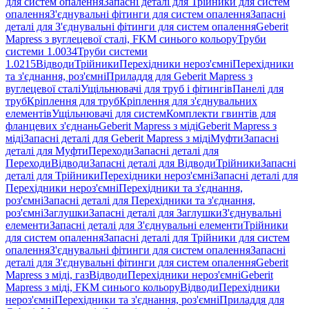
для систем опалення
Запасні деталі для Трійники для систем
опалення
З'єднувальні фітинги для систем опалення
Запасні
деталі для З'єднувальні фітинги для систем опалення
Geberit
Mapress з вуглецевої сталі, FKM синього кольору
Труби
системи 1.0034
Труби системи
1.0215
Відводи
Трійники
Перехідники нероз'ємні
Перехідники
та з'єднання, роз'ємні
Приладдя для Geberit Mapress з
вуглецевої сталі
Ущільнювачі для труб і фітингів
Панелі для
труб
Кріплення для труб
Кріплення для з'єднувальних
елементів
Ущільнювачі для систем
Комплекти гвинтів для
фланцевих з'єднань
Geberit Mapress з міді
Geberit Mapress з
міді
Запасні деталі для Geberit Mapress з міді
Муфти
Запасні
деталі для Муфти
Переходи
Запасні деталі для
Переходи
Відводи
Запасні деталі для Відводи
Трійники
Запасні
деталі для Трійники
Перехідники нероз'ємні
Запасні деталі для
Перехідники нероз'ємні
Перехідники та з'єднання,
роз'ємні
Запасні деталі для Перехідники та з'єднання,
роз'ємні
Заглушки
Запасні деталі для Заглушки
З'єднувальні
елементи
Запасні деталі для З'єднувальні елементи
Трійники
для систем опалення
Запасні деталі для Трійники для систем
опалення
З'єднувальні фітинги для систем опалення
Запасні
деталі для З'єднувальні фітинги для систем опалення
Geberit
Mapress з міді, газ
Відводи
Перехідники нероз'ємні
Geberit
Mapress з міді, FKM синього кольору
Відводи
Перехідники
нероз'ємні
Перехідники та з'єднання, роз'ємні
Приладдя для