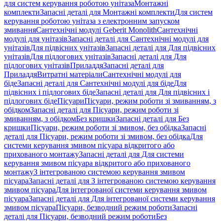
для систем керування роботою унітаза
Монтажні
комплекти
Запасні деталі для Монтажні комплекти
Для систем
керування роботою унітаза з електронним запуском
змивання
Сантехнічні модулі Geberit Monolith
Сантехнічні
модулі для унітазів
Запасні деталі для Сантехнічні модулі для
унітазів
Для підвісних унітазів
Запасні деталі для Для підвісних
унітазів
Для підлогових унітазів
Запасні деталі для Для
підлогових унітазів
Приладдя
Запасні деталі для
Приладдя
Витратні матеріали
Сантехнічні модулі для
біде
Запасні деталі для Сантехнічні модулі для біде
Для
підвісних і підлогових біде
Запасні деталі для Для підвісних і
підлогових біде
Пісуари
Пісуари, режим роботи зі змиванням, з
обідком
Запасні деталі для Пісуари, режим роботи зі
змиванням, з обідком
Без кришки
Запасні деталі для Без
кришки
Пісуари, режим роботи зі змивом, без обідка
Запасні
деталі для Пісуари, режим роботи зі змивом, без обідка
Для
системи керування змивом пісуара відкритого або
прихованого монтажу
Запасні деталі для Для системи
керування змивом пісуара відкритого або прихованого
монтажу
З інтегрованою системою керування змивом
пісуара
Запасні деталі для З інтегрованою системою керування
змивом пісуара
Для інтегрованої системи керування змивом
пісуара
Запасні деталі для Для інтегрованої системи керування
змивом пісуара
Пісуари, безводний режим роботи
Запасні
деталі для Пісуари, безводний режим роботи
Без