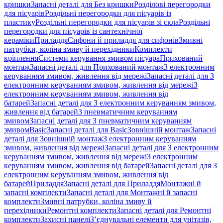
кришки
Запасні деталі для Без кришки
Розділові перегородки
для пісуарів
Роздільні перегородки для пісуарів із
пластику
Роздільні перегородки для пісуарів зі скла
Роздільні
перегородки для пісуарів із сантехнічної
кераміки
Приладдя
Сифони й приладдя для сифонів
Змивні
патрубки, коліна змиву й перехідники
Комплекти
кріплення
Системи керування змивом пісуара
Прихований
монтаж
Запасні деталі для Прихований монтаж
З електронним
керуванням змивом, живлення від мережі
Запасні деталі для З
електронним керуванням змивом, живлення від мережі
З
електронним керуванням змивом, живлення від
батарей
Запасні деталі для З електронним керуванням змивом,
живлення від батарей
З пневматичним керуванням
змивом
Запасні деталі для З пневматичним керуванням
змивом
Basic
Запасні деталі для Basic
Зовнішній монтаж
Запасні
деталі для Зовнішній монтаж
З електронним керуванням
змивом, живлення від мережі
Запасні деталі для З електронним
керуванням змивом, живлення від мережі
З електронним
керуванням змивом, живлення від батарей
Запасні деталі для З
електронним керуванням змивом, живлення від
батарей
Приладдя
Запасні деталі для Приладдя
Монтажні й
запасні комплекти
Запасні деталі для Монтажні й запасні
комплекти
Змивні патрубки, коліна змиву й
перехідники
Ремонтні комплекти
Запасні деталі для Ремонтні
комплекти
Захисні панелі
З’єднувальні елементи для унітазів,