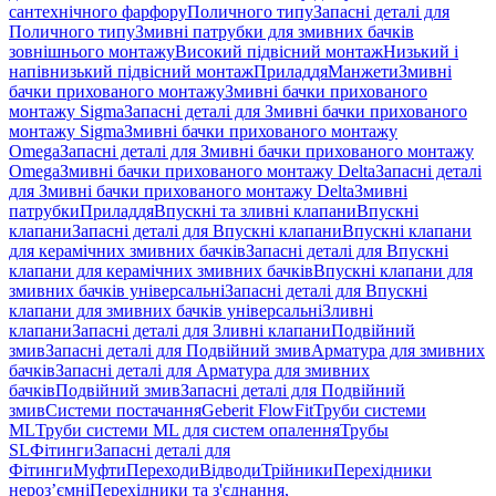
сантехнічного фарфору
Поличного типу
Запасні деталі для
Поличного типу
Змивні патрубки для змивних бачків
зовнішнього монтажу
Високий підвісний монтаж
Низький і
напівнизький підвісний монтаж
Приладдя
Манжети
Змивні
бачки прихованого монтажу
Змивні бачки прихованого
монтажу Sigma
Запасні деталі для Змивні бачки прихованого
монтажу Sigma
Змивні бачки прихованого монтажу
Omega
Запасні деталі для Змивні бачки прихованого монтажу
Omega
Змивні бачки прихованого монтажу Delta
Запасні деталі
для Змивні бачки прихованого монтажу Delta
Змивні
патрубки
Приладдя
Впускні та зливні клапани
Впускні
клапани
Запасні деталі для Впускні клапани
Впускні клапани
для керамічних змивних бачків
Запасні деталі для Впускні
клапани для керамічних змивних бачків
Впускні клапани для
змивних бачків універсальні
Запасні деталі для Впускні
клапани для змивних бачків універсальні
Зливні
клапани
Запасні деталі для Зливні клапани
Подвійний
змив
Запасні деталі для Подвійний змив
Арматура для змивних
бачкiв
Запасні деталі для Арматура для змивних
бачкiв
Подвійний змив
Запасні деталі для Подвійний
змив
Системи постачання
Geberit FlowFit
Труби системи
ML
Труби системи ML для систем опалення
Трубы
SL
Фітинги
Запасні деталі для
Фітинги
Муфти
Переходи
Відводи
Трійники
Перехідники
нероз’ємні
Перехідники та з'єднання,