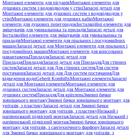
Монтажні елементи для пісуарів
Монтажні елементи для
душових систем з водовідводом у стіні
Запасні деталі для
Монтажні елементи для душових систем з водовідводом у
стіні
Монтажні елементи для душових кабін
Монтажні
елементи для душових перегородок
Інсталяційні елементи для
змішувачів для умивальника та приладів
Запасні деталі для
Інсталяційні елементи для змішувачів для умивальника та
приладів
Монтажні елементи для пральних і посудомийних
машин
Запасні деталі для Монтажні елементи для пральних і
посудомийних машин
Монтажні елементи для консольних
навантажень
Приладдя
Запасні деталі для
Приладдя
Приладдя
Запасні деталі для Приладдя
Для стінних
систем
Запасні деталі для Для стінних систем
Для систем
постачання
Запасні деталі для Для систем постачання
Для
відведення води
Geberit Kombifix
Монтажні елементи
Запасні
деталі для Монтажні елементи
Монтажні елементи для
душових систем
Запасні деталі для Монтажні елементи для
душових систем
Приладдя
Для кріплень
Змивні бачки
зовнішнього монтажу
Змивні бачки зовнішнього монтажу для
унітазів, з пластику
Запасні деталі для Змивні бачки
зовнішнього монтажу для унітазів, з пластику
Низький і
напівнизький підвісний монтаж
Запасні деталі для Низький і
напівнизький підвісний монтаж
Змивні бачки зовнішнього
монтажу для унітазів, з сантехнічного фарфору
Запасні деталі
для Змивні бачки зовнішнього монтажу для унітазів, з