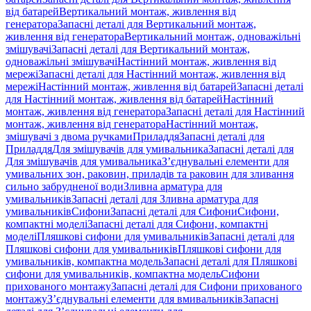
від батарей
Вертикальний монтаж, живлення від
генератора
Запасні деталі для Вертикальний монтаж,
живлення від генератора
Вертикальний монтаж, одноважільні
змішувачі
Запасні деталі для Вертикальний монтаж,
одноважільні змішувачі
Настінний монтаж, живлення від
мережі
Запасні деталі для Настінний монтаж, живлення від
мережі
Настінний монтаж, живлення від батарей
Запасні деталі
для Настінний монтаж, живлення від батарей
Настінний
монтаж, живлення від генератора
Запасні деталі для Настінний
монтаж, живлення від генератора
Настінний монтаж,
змішувачі з двома ручками
Приладдя
Запасні деталі для
Приладдя
Для змішувачів для умивальника
Запасні деталі для
Для змішувачів для умивальника
З’єднувальні елементи для
умивальних зон, раковин, приладів та раковин для зливання
сильно забрудненої води
Зливна арматура для
умивальників
Запасні деталі для Зливна арматура для
умивальників
Сифони
Запасні деталі для Сифони
Сифони,
компактні моделі
Запасні деталі для Сифони, компактні
моделі
Пляшкові сифони для умивальників
Запасні деталі для
Пляшкові сифони для умивальників
Пляшкові сифони для
умивальників, компактна модель
Запасні деталі для Пляшкові
сифони для умивальників, компактна модель
Сифони
прихованого монтажу
Запасні деталі для Сифони прихованого
монтажу
З’єднувальні елементи для вмивальників
Запасні