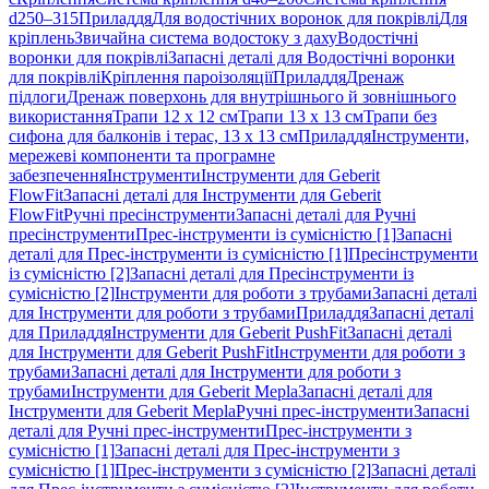
d250–315
Приладдя
Для водостічних воронок для покрівлі
Для
кріплень
Звичайна система водостоку з даху
Водостічні
воронки для покрівлі
Запасні деталі для Водостічні воронки
для покрівлі
Кріплення пароізоляції
Приладдя
Дренаж
підлоги
Дренаж поверхонь для внутрішнього й зовнішнього
використання
Трапи 12 x 12 см
Трапи 13 x 13 см
Трапи без
сифона для балконів і терас, 13 x 13 см
Приладдя
Інструменти,
мережеві компоненти та програмне
забезпечення
Інструменти
Інструменти для Geberit
FlowFit
Запасні деталі для Інструменти для Geberit
FlowFit
Ручні пресінструменти
Запасні деталі для Ручні
пресінструменти
Прес-інструменти із сумісністю [1]
Запасні
деталі для Прес-інструменти із сумісністю [1]
Пресінструменти
із сумісністю [2]
Запасні деталі для Пресінструменти із
сумісністю [2]
Інструменти для роботи з трубами
Запасні деталі
для Інструменти для роботи з трубами
Приладдя
Запасні деталі
для Приладдя
Інструменти для Geberit PushFit
Запасні деталі
для Інструменти для Geberit PushFit
Інструменти для роботи з
трубами
Запасні деталі для Інструменти для роботи з
трубами
Інструменти для Geberit Mepla
Запасні деталі для
Інструменти для Geberit Mepla
Ручні прес-інструменти
Запасні
деталі для Ручні прес-інструменти
Прес-інструменти з
сумісністю [1]
Запасні деталі для Прес-інструменти з
сумісністю [1]
Прес-інструменти з сумісністю [2]
Запасні деталі