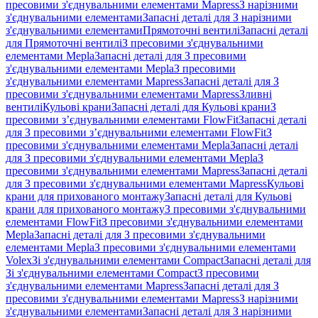
пресовими з'єднувальними елементами Mapress
З нарізними
з'єднувальними елементами
Запасні деталі для З нарізними
з'єднувальними елементами
Прямоточні вентилі
Запасні деталі
для Прямоточні вентилі
З пресовими з'єднувальними
елементами Mepla
Запасні деталі для З пресовими
з'єднувальними елементами Mepla
З пресовими
з'єднувальними елементами Mapress
Запасні деталі для З
пресовими з'єднувальними елементами Mapress
Зливні
вентилі
Кульові крани
Запасні деталі для Кульові крани
З
пресовими з’єднувальними елементами FlowFit
Запасні деталі
для З пресовими з’єднувальними елементами FlowFit
З
пресовими з'єднувальними елементами Mepla
Запасні деталі
для З пресовими з'єднувальними елементами Mepla
З
пресовими з'єднувальними елементами Mapress
Запасні деталі
для З пресовими з'єднувальними елементами Mapress
Кульові
крани для прихованого монтажу
Запасні деталі для Кульові
крани для прихованого монтажу
З пресовими з'єднувальними
елементами FlowFit
З пресовими з'єднувальними елементами
Mepla
Запасні деталі для З пресовими з'єднувальними
елементами Mepla
З пресовими з'єднувальними елементами
Volex
Зі з'єднувальними елементами Compact
Запасні деталі для
Зі з'єднувальними елементами Compact
З пресовими
з'єднувальними елементами Mapress
Запасні деталі для З
пресовими з'єднувальними елементами Mapress
З нарізними
з'єднувальними елементами
Запасні деталі для З нарізними