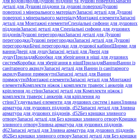
для водовідводів
Душові піддони та душові поверхні
Запасні
деталі для Душові піддони та душові поверхні
Душові
поверхні з мінерального матеріалу
Запасні деталі для Душові
поверхні з мінерального матеріалу
Монтажні елементи
Запасні
деталі для Монтажні елементи
Спеціальні сифони для душових
піддонів
Запасні деталі для Спеціальні сифони для душових
піддонів
Душові перегородки
Запасні деталі для Душові
перегородки
Душові перегородки
Запасні деталі для Душові
перегородки
Бічні перегородки для душової кабіни
Ширми для
ванни
Двері для душу
Запасні деталі для Двері для
душу
Приладдя
Коробки для зберігання в ніші для душових
систем
Коробки для зберігання в ніші
Приладдя
Ванни
Ванни із
санітарного акрилу
Запасні деталі для Ванни із санітарного
акрилу
Ванни прямокутні
Запасні деталі для Ванни
прямокутні
Монтажні елементи
Запасні деталі для Монтажні
елементи
Комплекти ніжок і комплекти траверс і анкерів для
кріплення до стіни
Запасні деталі для Комплекти ніжок і
комплекти траверс і анкерів для кріплення до
стіни
З’єднувальні елементи для душових систем і ванн
Зливна
арматура для душових піддонів, d52
Запасні деталі для Зливна
арматура для душових піддонів, d52
Без кришки зливного
отвору
Запасні деталі для Без кришки зливного отвору
Кришки
зливного отвору
Зливна арматура для душових піддонів,
d62
Запасні деталі для Зливна арматура для душових піддонів,
d62
Без кришки зливного отвору
Запасні деталі для Без кришки