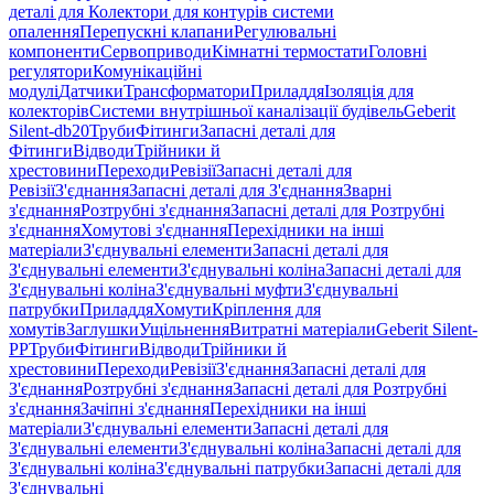
деталі для Колектори для контурів системи
опалення
Перепускні клапани
Регулювальні
компоненти
Сервоприводи
Кімнатні термостати
Головні
регулятори
Комунікаційні
модулі
Датчики
Трансформатори
Приладдя
Ізоляція для
колекторів
Системи внутрішньої каналізації будівель
Geberit
Silent-db20
Труби
Фітинги
Запасні деталі для
Фітинги
Відводи
Трійники й
хрестовини
Переходи
Ревізії
Запасні деталі для
Ревізії
З'єднання
Запасні деталі для З'єднання
Зварні
з'єднання
Розтрубні з'єднання
Запасні деталі для Розтрубні
з'єднання
Хомутові з'єднання
Перехідники на інші
матеріали
З'єднувальні елементи
Запасні деталі для
З'єднувальні елементи
З'єднувальні коліна
Запасні деталі для
З'єднувальні коліна
З'єднувальні муфти
З'єднувальні
патрубки
Приладдя
Хомути
Кріплення для
хомутів
Заглушки
Ущільнення
Витратні матеріали
Geberit Silent-
PP
Труби
Фітинги
Відводи
Трійники й
хрестовини
Переходи
Ревізії
З'єднання
Запасні деталі для
З'єднання
Розтрубні з'єднання
Запасні деталі для Розтрубні
з'єднання
Зачіпні з'єднання
Перехідники на інші
матеріали
З'єднувальні елементи
Запасні деталі для
З'єднувальні елементи
З'єднувальні коліна
Запасні деталі для
З'єднувальні коліна
З'єднувальні патрубки
Запасні деталі для
З'єднувальні