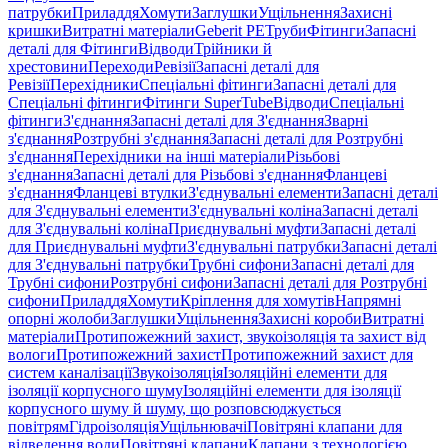
патрубки
Приладдя
Хомути
Заглушки
Ущільнення
Захисні
кришки
Витратні матеріали
Geberit PE
Труби
Фітинги
Запасні
деталі для Фітинги
Відводи
Трійники й
хрестовини
Переходи
Ревізії
Запасні деталі для
Ревізії
Перехідники
Спеціальні фітинги
Запасні деталі для
Спеціальні фітинги
Фітинги SuperTube
Відводи
Спеціальні
фітинги
З'єднання
Запасні деталі для З'єднання
Зварні
з'єднання
Розтрубні з'єднання
Запасні деталі для Розтрубні
з'єднання
Перехідники на інші матеріали
Різьбові
з'єднання
Запасні деталі для Різьбові з'єднання
Фланцеві
з'єднання
Фланцеві втулки
З'єднувальні елементи
Запасні деталі
для З'єднувальні елементи
З'єднувальні коліна
Запасні деталі
для З'єднувальні коліна
Приєднувальні муфти
Запасні деталі
для Приєднувальні муфти
З'єднувальні патрубки
Запасні деталі
для З'єднувальні патрубки
Трубні сифони
Запасні деталі для
Трубні сифони
Розтрубні сифони
Запасні деталі для Розтрубні
сифони
Приладдя
Хомути
Кріплення для хомутів
Напрямні
опорні жолоби
Заглушки
Ущільнення
Захисні короби
Витратні
матеріали
Протипожежний захист, звукоізоляція та захист від
вологи
Протипожежний захист
Протипожежний захист для
систем каналізації
Звукоізоляція
Ізоляційні елементи для
ізоляції корпусного шуму
Ізоляційні елементи для ізоляції
корпусного шуму й шуму, що розповсюджується
повітрям
Гідроізоляція
Ущільнювачі
Повітряні клапани для
відведення води
Повітряні клапани
Клапани з технологією