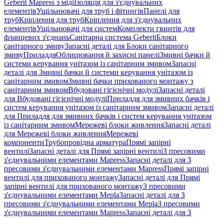
Geberit Mapress з міді
Ізоляція для з'єднувальних
елементів
Ущільнювачі для труб і фітингів
Панелі для
труб
Кріплення для труб
Кріплення для з'єднувальних
елементів
Ущільнювачі для систем
Комплекти гвинтів для
фланцевих з'єднань
Санітарна система Geberit
Блоки
санітарного змиву
Запасні деталі для Блоки санітарного
змиву
Приладдя
Облицювання й захисні панелі
Змивні бачки й
системи керування унітазом із санітарним змивом
Запасні
деталі для Змивні бачки й системи керування унітазом із
санітарним змивом
Змивні бачки прихованого монтажу з
санітарним змивом
Вбудовані гігієнічні модулі
Запасні деталі
для Вбудовані гігієнічні модулі
Приладдя для змивних бачків і
систем керування унітазом із санітарним змивом
Запасні деталі
для Приладдя для змивних бачків і систем керування унітазом
із санітарним змивом
Мережеві блоки живлення
Запасні деталі
для Мережеві блоки живлення
Мережеві
компоненти
Трубопровідна арматура
Прямі запірні
вентилі
Запасні деталі для Прямі запірні вентилі
З пресовими
з'єднувальними елементами Mapress
Запасні деталі для З
пресовими з'єднувальними елементами Mapress
Прямі запірні
вентилі для прихованого монтажу
Запасні деталі для Прямі
запірні вентилі для прихованого монтажу
З пресовими
з'єднувальними елементами Mepla
Запасні деталі для З
пресовими з'єднувальними елементами Mepla
З пресовими
з'єднувальними елементами Mapress
Запасні деталі для З