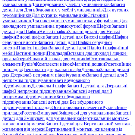
умивальників
Для вбудованих у меблі умивальників
Запасні
деталі для Для вбудованих у меблі умивальників
Для кутових
рукомийників
Для кутових умивальників
Стільниці
умивальників
Для накладного умивальника у формі чаші
Для
накладного умивальника прямокутної форми
Шафки
Запасні
деталі для Шафки
Низькі шафки
Запасні деталі для Низькі
шафки
Високі шафки
Запасні деталі для Високі шафки
Шафки
середньої висоти
Запасні деталі для Шафки середньої
висоти
Підвісні шафки
Запасні деталі для Підвісні шафки
Інші
меблі
Настінні полиці
Приладдя
Вставки для шухляд і ящики-
органайзери
Вішаки й гачки для рушників
Освітлювальні
елементи
Руків'я
Комплекти ніжок
Магнітні дошки
Розетки
Інше
приладдя
Дзеркала та дзеркальні шафи
Дзеркала
Запасні деталі
для Дзеркала
З непрямим підсвічуванням
Запасні деталі для З
непрямим підсвічуванням
Без вбудованого
підсвічування
Дзеркальні шафи
Запасні деталі для Дзеркальні
шафи
З непрямим підсвічуванням
Запасні деталі для З
непрямим підсвічуванням
Без вбудованого
підсвічування
Запасні деталі для Без вбудованого
підсвічування
Приладдя
Освітлювальні елементи
Руків'я
Інше
приладдя
Розетки
Змішувачі
Змішувачі для умивальника
Запасні
деталі для Змішувачі для умивальника
Вертикальний монтаж,
живлення від мережі
Запасні деталі для Вертикальний монтаж,
живлення від мережі
Вертикальний монтаж, живлення від
батарей
Запасні деталі для Вертикальний монтаж, живлення