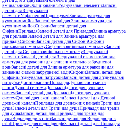
деталі для З’єднувальні елементи для
вмивальників
Облицювання
З’єднувальні елементи
Запасні
деталі для З’єднувальні
елементи
Ущільнення
Подовжувачі
Зливна арматура для
кухонних мийок
Запасні деталі для Зливна арматура для
кухонних мийок
Сифони
Запасні деталі для
Сифони
Приладдя
Запасні деталі для Приладдя
Зливна арматура
для приладів
Запасні деталі для Зливна арматура для
приладів
Сифони
Запасні деталі для Сифони
Сифони
прихованого монтажу
Сифони зовнішнього монтажу
Запасні
деталі для Сифони зовнішнього монтажу
З’єднувальні
елементи
Запасні деталі для З’єднувальні елементи
Зливна
арматура для раковин для зливання сильно забрудненої
води
Запасні деталі для Зливна арматура для раковин для
зливання сильно забрудненої води
Сифони
Запасні деталі для
Сифони
З’єднувальні патрубки
Запасні деталі для З’єднувальні
патрубки
Донні клапани
Приладдя
Душові системи та
ванни
Душові системи
Дренаж підлоги для душових
систем
Запасні деталі для Дренаж підлоги для душових
систем
Душові дренажні канали
Запасні деталі для Душові
дренажні канали
Приладдя для дренажних каналів
Трапи для
душа
Запасні деталі для Трапи для душа
Приладдя для трапів
для душа
Запасні деталі для Приладдя для трапів для
душа
Водовідводи в стіні
Запасні деталі для Водовідводи в
стіні
Приладдя для водовідводів
Запасні деталі для Приладдя