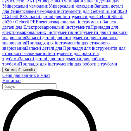
сумісністю [2XL]
Універсальні чемодани
Запасні деталі для
Універсальні чемодани
Універсальні чемодани
Запасні деталі
для Універсальні чемодани
Інструменти для Geberit Silent-db20
/ Geberit PE
Запасні деталі для Інструменти для Geberit Silent-
db20 / Geberit PE
Електрозварювальні інструменти
Запасні
деталі для Електрозварювальні інструменти
Приладдя для
електрозварювальних інструментів
Інструменти для стикового
зварювання
Запасні деталі для Інструменти для стикового
зварювання
Приладдя для інструментів для стикового
зварювання
Запасні деталі для Приладдя для інструментів для
стикового зварювання
Інструменти для роботи з
трубами
Запасні деталі для Інструменти для роботи з
трубами
Приладдя для інструментів для роботи з трубами
Категорії виробів
Серії для ванних кімнат
Новинки