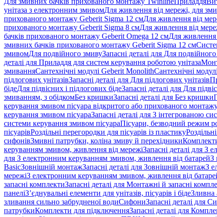
Для змивних бачків прихованого монтажу Twinline
Приладдя
Ви
унітаза з електронним змивом
Для живлення від мережі, для зм
прихованого монтажу Geberit Sigma 12 см
Для живлення від мер
прихованого монтажу Geberit Sigma 8 см
Для живлення від мере
бачків прихованого монтажу Geberit Omega 12 см
Для живлення 
змивних бачків прихованого монтажу Geberit Sigma 12 см
Систе
змивом
Для подвійного змиву
Запасні деталі для Для подвійного
деталі для Приладдя для систем керування роботою унітаза
Монт
змивання
Сантехнічні модулі Geberit Monolith
Сантехнічні модулі
підлогових унітазів
Запасні деталі для Для підлогових унітазів
П
біде
Для підвісних і підлогових біде
Запасні деталі для Для підві
змиванням, з обідком
Без кришки
Запасні деталі для Без кришки
керування змивом пісуара відкритого або прихованого монтаж
керування змивом пісуара
Запасні деталі для З інтегрованою с
системи керування змивом пісуара
Пісуари, безводний режим р
пісуарів
Роздільні перегородки для пісуарів із пластику
Роздільні
сифонів
Змивні патрубки, коліна змиву й перехідники
Комплекти
керуванням змивом, живлення від мережі
Запасні деталі для З
для З електронним керуванням змивом, живлення від батарей
З
Basic
Зовнішній монтаж
Запасні деталі для Зовнішній монтаж
З е
мережі
З електронним керуванням змивом, живлення від батаре
запасні комплекти
Запасні деталі для Монтажні й запасні компл
панелі
З’єднувальні елементи для унітазів, пісуарів і біде
Зливна 
зливання сильно забрудненої води
Сифони
Запасні деталі для С
патрубки
Комплекти для підключення
Запасні деталі для Компл