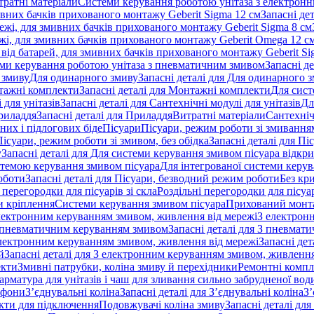
тратні матеріали
Системи керування роботою унітаза з електрон
ивних бачків прихованого монтажу Geberit Sigma 12 см
Запасні де
ежі, для змивних бачків прихованого монтажу Geberit Sigma 8 см
жі, для змивних бачків прихованого монтажу Geberit Omega 12 с
від батарей, для змивних бачків прихованого монтажу Geberit Si
ми керування роботою унітаза з пневматичним змивом
Запасні д
 змиву
Для одинарного змиву
Запасні деталі для Для одинарного 
ажні комплекти
Запасні деталі для Монтажні комплекти
Для сист
 для унітазів
Запасні деталі для Сантехнічні модулі для унітазів
Дл
риладдя
Запасні деталі для Приладдя
Витратні матеріали
Сантехніч
сних і підлогових біде
Пісуари
Пісуари, режим роботи зі змиванням
Пісуари, режим роботи зі змивом, без обідка
Запасні деталі для Пі
у
Запасні деталі для Для системи керування змивом пісуара відк
истемою керування змивом пісуара
Для інтегрованої системи керу
оботи
Запасні деталі для Пісуари, безводний режим роботи
Без кр
 перегородки для пісуарів зі скла
Роздільні перегородки для пісуар
 кріплення
Системи керування змивом пісуара
Прихований монт
 електронним керуванням змивом, живлення від мережі
З електрон
 пневматичним керуванням змивом
Запасні деталі для З пневма
лектронним керуванням змивом, живлення від мережі
Запасні де
й
Запасні деталі для З електронним керуванням змивом, живлення
екти
Змивні патрубки, коліна змиву й перехідники
Ремонтні компл
арматура для унітазів і чаш для зливання сильно забрудненої вод
ифони
З’єднувальні коліна
Запасні деталі для З’єднувальні коліна
З’
екти для підключення
Подовжувачі коліна змиву
Запасні деталі дл