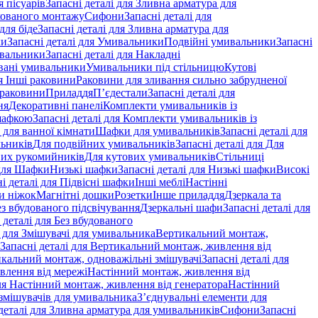
 пісуарів
Запасні деталі для Зливна арматура для
хованого монтажу
Сифони
Запасні деталі для
для біде
Запасні деталі для Зливна арматура для
ки
Запасні деталі для Умивальники
Подвійні умивальники
Запасні
ивальники
Запасні деталі для Накладні
овані умивальники
Умивальники під стільницю
Кутові
ля Інші раковини
Раковини для зливання сильно забрудненої
 раковини
Приладдя
П’єдестали
Запасні деталі для
ня
Декоративні панелі
Комплекти умивальників із
шафкою
Запасні деталі для Комплекти умивальників із
 для ванної кімнати
Шафки для умивальників
Запасні деталі для
льників
Для подвійних умивальників
Запасні деталі для Для
вих рукомийників
Для кутових умивальників
Стільниці
 для Шафки
Низькі шафки
Запасні деталі для Низькі шафки
Високі
і деталі для Підвісні шафки
Інші меблі
Настінні
и ніжок
Магнітні дошки
Розетки
Інше приладдя
Дзеркала та
ез вбудованого підсвічування
Дзеркальні шафи
Запасні деталі для
 деталі для Без вбудованого
і для Змішувачі для умивальника
Вертикальний монтаж,
Запасні деталі для Вертикальний монтаж, живлення від
кальний монтаж, одноважільні змішувачі
Запасні деталі для
влення від мережі
Настінний монтаж, живлення від
для Настінний монтаж, живлення від генератора
Настінний
 змішувачів для умивальника
З’єднувальні елементи для
деталі для Зливна арматура для умивальників
Сифони
Запасні