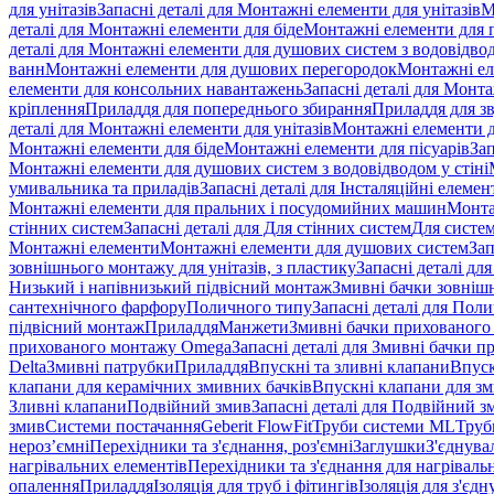
для унітазів
Запасні деталі для Монтажні елементи для унітазів
М
деталі для Монтажні елементи для біде
Монтажні елементи для п
деталі для Монтажні елементи для душових систем з водовідвод
ванн
Монтажні елементи для душових перегородок
Монтажні ел
елементи для консольних навантажень
Запасні деталі для Монт
кріплення
Приладдя для попереднього збирання
Приладдя для зв
деталі для Монтажні елементи для унітазів
Монтажні елементи д
Монтажні елементи для біде
Монтажні елементи для пісуарів
Зап
Монтажні елементи для душових систем з водовідводом у стіні
умивальника та приладів
Запасні деталі для Інсталяційні елеме
Монтажні елементи для пральних і посудомийних машин
Монта
стінних систем
Запасні деталі для Для стінних систем
Для систе
Монтажні елементи
Монтажні елементи для душових систем
Зап
зовнішнього монтажу для унітазів, з пластику
Запасні деталі дл
Низький і напівнизький підвісний монтаж
Змивні бачки зовнішн
сантехнічного фарфору
Поличного типу
Запасні деталі для Пол
підвісний монтаж
Приладдя
Манжети
Змивні бачки прихованого
прихованого монтажу Omega
Запасні деталі для Змивні бачки
Delta
Змивні патрубки
Приладдя
Впускні та зливні клапани
Впуск
клапани для керамічних змивних бачків
Впускні клапани для зм
Зливні клапани
Подвійний змив
Запасні деталі для Подвійний з
змив
Системи постачання
Geberit FlowFit
Труби системи ML
Труб
нероз’ємні
Перехідники та з'єднання, роз'ємні
Заглушки
З'єднува
нагрівальних елементів
Перехідники та з'єднання для нагрівальн
опалення
Приладдя
Ізоляція для труб і фітингів
Ізоляція для з'єд