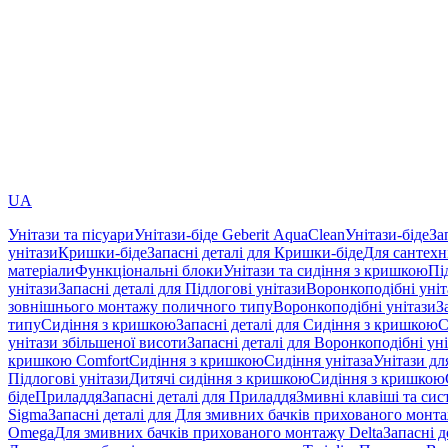
UA
Унітази та пісуари
Унітази-біде Geberit AquaClean
Унітази-біде
За
унітази
Кришки-біде
Запасні деталі для Кришки-біде
Для сантехн
матеріали
Функціональні блоки
Унітази та сидіння з кришкою
Пі
унітази
Запасні деталі для Підлогові унітази
Воронкоподібні уні
зовнішнього монтажу поличного типу
Воронкоподібні унітази
З
типу
Сидіння з кришкою
Запасні деталі для Сидіння з кришкою
С
унітази збільшеної висоти
Запасні деталі для Воронкоподібні ун
кришкою Comfort
Сидіння з кришкою
Сидіння унітаза
Унітази дл
Підлогові унітази
Дитячі сидіння з кришкою
Сидіння з кришкою
біде
Приладдя
Запасні деталі для Приладдя
Змивні клавіші та си
Sigma
Запасні деталі для Для змивних бачків прихованого монт
Omega
Для змивних бачків прихованого монтажу Delta
Запасні 