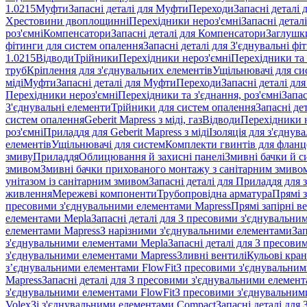
1.0215
Муфти
Запасні деталі для Муфти
Переходи
Запасні деталі
Хрестовини двоплощинні
Перехідники нероз'ємні
Запасні детал
роз'ємні
Компенсатори
Запасні деталі для Компенсатори
Заглушк
фітинги для систем опалення
Запасні деталі для З'єднувальні ф
1.0215
Відводи
Трійники
Перехідники нероз'ємні
Перехідники та 
труб
Кріплення для з'єднувальних елементів
Ущільнювачі для си
міді
Муфти
Запасні деталі для Муфти
Переходи
Запасні деталі дл
Перехідники нероз'ємні
Перехідники та з'єднання, роз'ємні
Запас
З'єднувальні елементи
Трійники для систем опалення
Запасні де
систем опалення
Geberit Mapress з міді, газ
Відводи
Перехідники н
роз'ємні
Приладдя для Geberit Mapress з міді
Ізоляція для з'єднув
елементів
Ущільнювачі для систем
Комплекти гвинтів для фланц
змиву
Приладдя
Облицювання й захисні панелі
Змивні бачки й с
змивом
Змивні бачки прихованого монтажу з санітарним змиво
унітазом із санітарним змивом
Запасні деталі для Приладдя для 
живлення
Мережеві компоненти
Трубопровідна арматура
Прямі з
пресовими з'єднувальними елементами Mapress
Прямі запірні в
елементами Mepla
Запасні деталі для З пресовими з'єднувальн
елементами Mapress
З нарізними з'єднувальними елементами
Зап
з'єднувальними елементами Mepla
Запасні деталі для З пресов
з'єднувальними елементами Mapress
Зливні вентилі
Кульові кра
з’єднувальними елементами FlowFit
З пресовими з'єднувальним
Mapress
Запасні деталі для З пресовими з'єднувальними елемен
з'єднувальними елементами FlowFit
З пресовими з'єднувальним
Volex
Зі з'єднувальними елементами Compact
Запасні деталі для