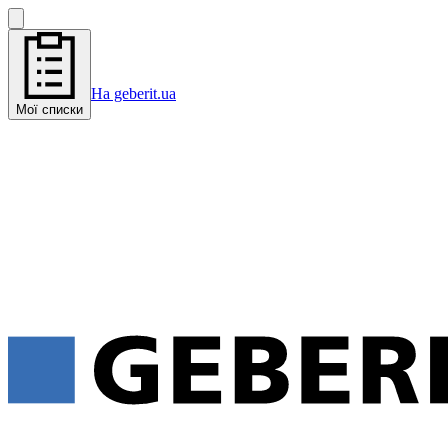
На geberit.ua
Мої списки