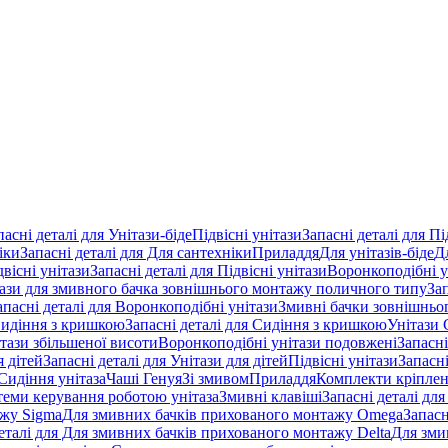
пасні деталі для Унітази-біде
Підвісні унітази
Запасні деталі для Пі
іки
Запасні деталі для Для сантехніки
Приладдя
Для унітазів-біде
Д
двісні унітази
Запасні деталі для Підвісні унітази
Воронкоподібні у
тази для змивного бачка зовнішнього монтажу поличного типу
За
апасні деталі для Воронкоподібні унітази
Змивні бачки зовнішньог
идіння з кришкою
Запасні деталі для Сидіння з кришкою
Унітази 
ітази збільшеної висоти
Воронкоподібні унітази подовжені
Запасні
я дітей
Запасні деталі для Унітази для дітей
Підвісні унітази
Запасні
Сидіння унітаза
Чаші Генуя
Зі змивом
Приладдя
Комплекти кріпле
стеми керування роботою унітаза
Змивні клавіші
Запасні деталі для
ажу Sigma
Для змивних бачків прихованого монтажу Omega
Запасн
деталі для Для змивних бачків прихованого монтажу Delta
Для зми