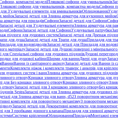
 Сифони, компактні моделі
Пляшкові сифони для умивальників
За
я Пляшкові сифони для умивальників, компактна модель
Сифони п
і для З’єднувальні елементи для вмивальників
Облицювання
З’єдн
их мийок
Запасні деталі для Зливна арматура для кухонних мийок
на арматура для приладів
Сифони
Запасні деталі для Сифони
Сифон
Запасні деталі для З’єднувальні елементи
Зливна арматура для ра
 води
Сифони
Запасні деталі для Сифони
З’єднувальні патрубки
Зап
наж підлоги для душових систем
Запасні деталі для Дренаж підл
рапи для душа
Запасні деталі для Трапи для душа
Приладдя для тра
риладдя для водовідводів
Запасні деталі для Приладдя для водов
ного матеріалу
Запасні деталі для Душові поверхні з мінерального
лі для Спеціальні сифони для душових піддонів
Душові перегород
ородки для душової кабіни
Ширми для ванни
Двері для душу
Запас
я
Ванни
Ванни із санітарного акрилу
Запасні деталі для Ванни із 
ементи
Комплекти ніжок і комплекти траверс і анкерів для кріплен
для душових систем і ванн
Зливна арматура для душових піддонів
зливного отвору
Кришки зливного отвору
Зливна арматура для ду
лі для Без кришки зливного отвору
Кришки зливного отвору
Злив
о отвору
Запасні деталі для З кришкою зливного отвору
Без кришк
ддонів Sestra
Запасні деталі для Зливна арматура для душових під
деталі для Зливна арматура для ванн, d52
З поворотним механізм
ативні комплекти для поворотного механізму
З поворотним механі
підводу
Запасні деталі для Декоративні комплекти для поворотног
алі для З пробками донного клапана
Приладдя для зливної армату
системи
Системи кріплення
Облицювання
Приладдя
Монтажні еле