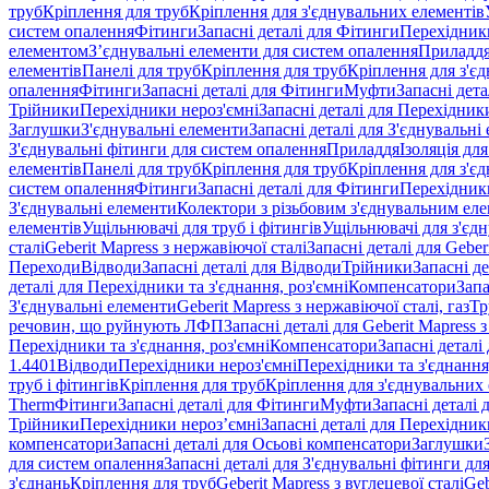
труб
Кріплення для труб
Кріплення для з'єднувальних елементів
систем опалення
Фітинги
Запасні деталі для Фітинги
Перехідники
елементом
З’єднувальні елементи для систем опалення
Приладд
елементів
Панелі для труб
Кріплення для труб
Кріплення для з'є
опалення
Фітинги
Запасні деталі для Фітинги
Муфти
Запасні дет
Трійники
Перехідники нероз'ємні
Запасні деталі для Перехідник
Заглушки
З'єднувальні елементи
Запасні деталі для З'єднувальні
З'єднувальні фітинги для систем опалення
Приладдя
Ізоляція для
елементів
Панелі для труб
Кріплення для труб
Кріплення для з'є
систем опалення
Фітинги
Запасні деталі для Фітинги
Перехідники
З'єднувальні елементи
Колектори з різьбовим з'єднувальним ел
елементів
Ущільнювачі для труб і фітингів
Ущільнювачі для з'єд
сталі
Geberit Mapress з нержавіючої сталі
Запасні деталі для Geber
Переходи
Відводи
Запасні деталі для Відводи
Трійники
Запасні д
деталі для Перехідники та з'єднання, роз'ємні
Компенсатори
Запа
З'єднувальні елементи
Geberit Mapress з нержавіючої сталі, газ
Тр
речовин, що руйнують ЛФП
Запасні деталі для Geberit Mapress
Перехідники та з'єднання, роз'ємні
Компенсатори
Запасні детал
1.4401
Відводи
Перехідники нероз'ємні
Перехідники та з'єднання,
труб і фітингів
Кріплення для труб
Кріплення для з'єднувальних
Therm
Фітинги
Запасні деталі для Фітинги
Муфти
Запасні деталі
Трійники
Перехідники нероз’ємні
Запасні деталі для Перехідник
компенсатори
Запасні деталі для Осьові компенсатори
Заглушки
для систем опалення
Запасні деталі для З'єднувальні фітинги дл
з'єднань
Кріплення для труб
Geberit Mapress з вуглецевої сталі
Geb