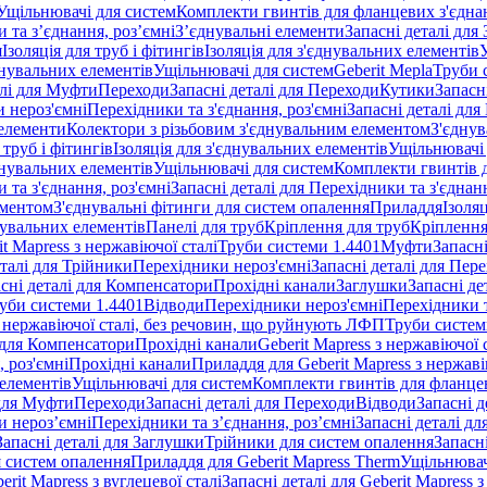
Ущільнювачі для систем
Комплекти гвинтів для фланцевих з'єдна
 та з’єднання, роз’ємні
З’єднувальні елементи
Запасні деталі для
я
Ізоляція для труб і фітингів
Ізоляція для з'єднувальних елементів
днувальних елементів
Ущільнювачі для систем
Geberit Mepla
Труби 
алі для Муфти
Переходи
Запасні деталі для Переходи
Кутики
Запасн
и нероз'ємні
Перехідники та з'єднання, роз'ємні
Запасні деталі для
 елементи
Колектори з різьбовим з'єднувальним елементом
З'єднув
 труб і фітингів
Ізоляція для з'єднувальних елементів
Ущільнювачі 
днувальних елементів
Ущільнювачі для систем
Комплекти гвинтів 
 та з'єднання, роз'ємні
Запасні деталі для Перехідники та з'єднанн
ементом
З'єднувальні фітинги для систем опалення
Приладдя
Ізоляц
нувальних елементів
Панелі для труб
Кріплення для труб
Кріплення
it Mapress з нержавіючої сталі
Труби системи 1.4401
Муфти
Запасн
еталі для Трійники
Перехідники нероз'ємні
Запасні деталі для Пер
сні деталі для Компенсатори
Прохідні канали
Заглушки
Запасні де
уби системи 1.4401
Відводи
Перехідники нероз'ємні
Перехідники т
 з нержавіючої сталі, без речовин, що руйнують ЛФП
Труби систем
і для Компенсатори
Прохідні канали
Geberit Mapress з нержавіючої
 роз'ємні
Прохідні канали
Приладдя для Geberit Mapress з нержаві
 елементів
Ущільнювачі для систем
Комплекти гвинтів для фланце
 для Муфти
Переходи
Запасні деталі для Переходи
Відводи
Запасні д
и нероз’ємні
Перехідники та з’єднання, роз’ємні
Запасні деталі дл
Запасні деталі для Заглушки
Трійники для систем опалення
Запасн
я систем опалення
Приладдя для Geberit Mapress Therm
Ущільнювач
erit Mapress з вуглецевої сталі
Запасні деталі для Geberit Mapress з