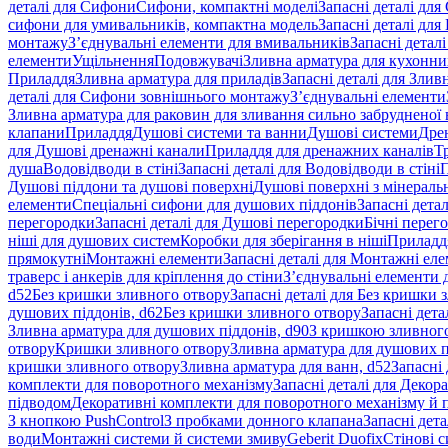
деталі для Сифони
Сифони, компактні моделі
Запасні деталі для
сифони для умивальників, компактна модель
Запасні деталі дл
монтажу
З’єднувальні елементи для вмивальників
Запасні детал
елементи
Ущільнення
Подовжувачі
Зливна арматура для кухонн
Приладдя
Зливна арматура для приладів
Запасні деталі для Злив
деталі для Сифони зовнішнього монтажу
З’єднувальні елементи
Зливна арматура для раковин для зливання сильно забрудненої
клапани
Приладдя
Душові системи та ванни
Душові системи
Дре
для Душові дренажні канали
Приладдя для дренажних каналів
Т
душа
Водовідводи в стіні
Запасні деталі для Водовідводи в стіні
П
Душові піддони та душові поверхні
Душові поверхні з мінераль
елементи
Спеціальні сифони для душових піддонів
Запасні дета
перегородки
Запасні деталі для Душові перегородки
Бічні перег
ніші для душових систем
Коробки для зберігання в ніші
Приладд
прямокутні
Монтажні елементи
Запасні деталі для Монтажні ел
траверс і анкерів для кріплення до стіни
З’єднувальні елементи 
d52
Без кришки зливного отвору
Запасні деталі для Без кришки 
душових піддонів, d62
Без кришки зливного отвору
Запасні дета
Зливна арматура для душових піддонів, d90
З кришкою зливног
отвору
Кришки зливного отвору
Зливна арматура для душових пі
кришки зливного отвору
Зливна арматура для ванн, d52
Запасні 
комплекти для поворотного механізму
Запасні деталі для Декор
підводом
Декоративні комплекти для поворотного механізму й 
З кнопкою PushControl
З пробками донного клапана
Запасні дет
води
Монтажні системи й системи змиву
Geberit Duofix
Стінові 