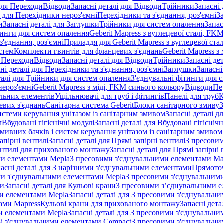
 для Переходи
Відводи
Запасні деталі для Відводи
Трійники
Запасні 
і для Перехідники нероз'ємні
Перехідники та з'єднання, роз'ємні
За
и
Запасні деталі для Заглушки
Трійники для систем опалення
Запас
ітинги для систем опалення
Geberit Mapress з вуглецевої сталі, FK
з'єднання, роз'ємні
Приладдя для Geberit Mapress з вуглецевої стал
стем
Комплекти гвинтів для фланцевих з'єднань
Geberit Mapress з 
я Переходи
Відводи
Запасні деталі для Відводи
Трійники
Запасні де
ні деталі для Перехідники та з'єднання, роз'ємні
Заглушки
Запасні
талі для Трійники для систем опалення
З'єднувальні фітинги для 
ероз'ємні
Geberit Mapress з міді, FKM синього кольору
Відводи
Пе
альних елементів
Ущільнювачі для труб і фітингів
Панелі для труб
К
евих з'єднань
Санітарна система Geberit
Блоки санітарного змиву
З
истеми керування унітазом із санітарним змивом
Запасні деталі д
м
Вбудовані гігієнічні модулі
Запасні деталі для Вбудовані гігієнічн
змивних бачків і систем керування унітазом із санітарним змивом
апірні вентилі
Запасні деталі для Прямі запірні вентилі
З пресовим
ентилі для прихованого монтажу
Запасні деталі для Прямі запірн
ими елементами Mepla
З пресовими з'єднувальними елементами Ma
асні деталі для З нарізними з'єднувальними елементами
Прямоточ
ими з'єднувальними елементами Mepla
З пресовими з'єднувальним
ни
Запасні деталі для Кульові крани
З пресовими з’єднувальними е
и елементами Mepla
Запасні деталі для З пресовими з'єднувальн
тами Mapress
Кульові крани для прихованого монтажу
Запасні дет
и елементами Mepla
Запасні деталі для З пресовими з'єднувальн
 Зі з'єднувальними елементами Compact
З пресовими з'єднувальни