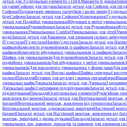
деталі для З’єднувальні елементи з ПВХ
Манжети й декоративні
пісуарів
Сифони для пісуара
Запасні деталі для Сифони для пісу
Сифони
Подовжувачі змивних патрубків і колін змиву
З’єднувал
біде
Сифони
Запасні деталі для Сифони
Облицювання
З’єднуваль
деталі для Подвійні умивальники
Вбудовані в меблі умивальни
умивальники
Рукомийники
Запасні деталі для Рукомийники
Кут
умивальники
Умивальники Comfort
Умивальники для дітей
Умив
води
Запасні деталі для Раковини для зливання сильно забрудне
П’єдестали
П’єдестали
Напівп’єдестали
Запасні деталі для Напів
шафкою
Комплекти рукомийників із шафкою
Запасні деталі дл
шафкою
Комплекти вбудованих умивальників із шафкою
Запасні
Шафки для умивальників
Для рукомийників
Запасні деталі для
подвійних умивальників
Для вбудованих у меблі умивальників
З
умивальників
Для накладного умивальника у формі чаші
Для на
шафки
Запасні деталі для Високі шафки
Шафки середньої висот
полиці
Приладдя
Вставки для шухляд і ящики-органайзери
Вішак
дзеркальні шафи
Дзеркала
Запасні деталі для Дзеркала
З непрями
Дзеркальні шафи
З непрямим підсвічуванням
Запасні деталі для
підсвічування
Приладдя
Освітлювальні елементи
Руків'я
Інше пр
живлення від мережі
Запасні деталі для Вертикальний монтаж, 
батарей
Вертикальний монтаж, живлення від генератора
Запасні
Вертикальний монтаж, одноважільні змішувачі
Настінний монта
батарей
Запасні деталі для Настінний монтаж, живлення від бат
монтаж, змішувачі з двома ручками
Приладдя
Запасні деталі для
умивальних зон, раковин, приладів та раковин для зливання си