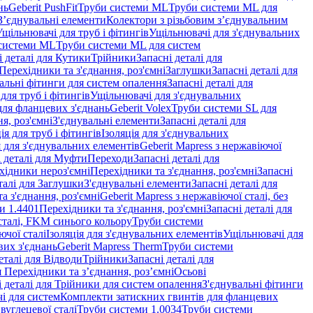
нь
Geberit PushFit
Труби системи ML
Труби системи ML для
 З’єднувальні елементи
Колектори з різьбовим з’єднувальним
Ущільнювачі для труб і фітингів
Ущільнювачі для з'єднувальних
системи ML
Труби системи ML для систем
і деталі для Кутики
Трійники
Запасні деталі для
 Перехідники та з'єднання, роз'ємні
Заглушки
Запасні деталі для
альні фітинги для систем опалення
Запасні деталі для
для труб і фітингів
Ущільнювачі для з'єднувальних
для фланцевих з'єднань
Geberit Volex
Труби системи SL для
я, роз'ємні
З'єднувальні елементи
Запасні деталі для
ія для труб і фітингів
Ізоляція для з'єднувальних
 для з'єднувальних елементів
Geberit Mapress з нержавіючої
і деталі для Муфти
Переходи
Запасні деталі для
ехідники нероз'ємні
Перехідники та з'єднання, роз'ємні
Запасні
талі для Заглушки
З'єднувальні елементи
Запасні деталі для
а з'єднання, роз'ємні
Geberit Mapress з нержавіючої сталі, без
и 1.4401
Перехідники та з'єднання, роз'ємні
Запасні деталі для
 сталі, FKM синього кольору
Труби системи
ючої сталі
Ізоляція для з'єднувальних елементів
Ущільнювачі для
вих з'єднань
Geberit Mapress Therm
Труби системи
еталі для Відводи
Трійники
Запасні деталі для
я Перехідники та з’єднання, роз’ємні
Осьові
і деталі для Трійники для систем опалення
З'єднувальні фітинги
і для систем
Комплекти затискних гвинтів для фланцевих
 вуглецевої сталі
Труби системи 1.0034
Труби системи