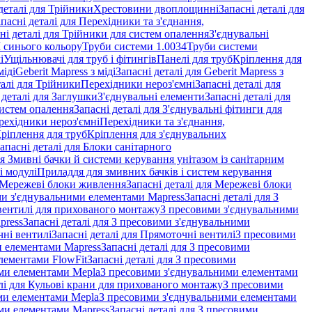
деталі для Трійники
Хрестовини двоплощинні
Запасні деталі для
пасні деталі для Перехідники та з'єднання,
ні деталі для Трійники для систем опалення
З'єднувальні
M синього кольору
Труби системи 1.0034
Труби системи
і
Ущільнювачі для труб і фітингів
Панелі для труб
Кріплення для
міді
Geberit Mapress з міді
Запасні деталі для Geberit Mapress з
талі для Трійники
Перехідники нероз'ємні
Запасні деталі для
 деталі для Заглушки
З'єднувальні елементи
Запасні деталі для
систем опалення
Запасні деталі для З'єднувальні фітинги для
рехідники нероз'ємні
Перехідники та з'єднання,
ріплення для труб
Кріплення для з'єднувальних
апасні деталі для Блоки санітарного
ля Змивні бачки й системи керування унітазом із санітарним
і модулі
Приладдя для змивних бачків і систем керування
Мережеві блоки живлення
Запасні деталі для Мережеві блоки
и з'єднувальними елементами Mapress
Запасні деталі для З
і вентилі для прихованого монтажу
З пресовими з'єднувальними
press
Запасні деталі для З пресовими з'єднувальними
ні вентилі
Запасні деталі для Прямоточні вентилі
З пресовими
и елементами Mapress
Запасні деталі для З пресовими
лементами FlowFit
Запасні деталі для З пресовими
ими елементами Mepla
З пресовими з'єднувальними елементами
алі для Кульові крани для прихованого монтажу
З пресовими
ими елементами Mepla
З пресовими з'єднувальними елементами
ми елементами Mapress
Запасні деталі для З пресовими