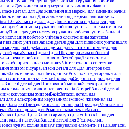
ним змивом
Запасні деталі для Системи керування роботою
талі для Для живлення від мережі, для змивних бачків
Запасні деталі для Для живлення від мережі, для змивних бачків
м
Запасні деталі для Для живлення від мережі, для змивних
gma 12 см
Запасні деталі для Для живлення від батарей, для
еталі для Системи керування роботою унітаза з пневматичним
змиву
Приладдя для систем керування роботою унітаза
Запасні
ем керування роботою унітаза з електронним запуском
я підвісних унітазів
Запасні деталі для Для підвісних унітазів
Для
ні модулі для біде
Запасні деталі для Сантехнічні модулі для
, з обідком
Запасні деталі для Пісуари, режим роботи зі
суари, режим роботи зі змивом, без обідка
Для системи
ритого або прихованого монтажу
З інтегрованою системою
вання змивом пісуара
Запасні деталі для Для інтегрованої
ишки
Запасні деталі для Без кришки
Розділові перегородки для
ів із сантехнічної кераміки
Приладдя
Сифони й приладдя для
аж
Запасні деталі для Прихований монтаж
З електронним
ним керуванням змивом, живлення від батарей
Запасні деталі
тичним керуванням змивом
Basic
Запасні деталі для
талі для З електронним керуванням змивом, живлення від
 від батарей
Приладдя
Запасні деталі для Приладдя
Монтажні й
екти
Запасні деталі для Ремонтні комплекти
Захисні
и
Запасні деталі для Зливна арматура для унітазів і чаш для
єднувальні патрубки
Запасні деталі для З’єднувальні
я Подовжувачі коліна змиву
З’єднувальні елементи з ПВХ
Запасні