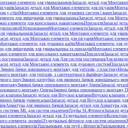
онтажні елементи для умивальників
Запасні деталі для Монтажн
ісуарів
Запасні деталі для Монтажні елементи для пісуарів
Монтаж
ом у стіні
Монтажні елементи для душових систем і ванн
Запасні
ементи для змішувачів для умивальника
Запасні деталі для Монт
ажні елементи для консольних навантажень
Приладдя
Запасні дета
укоізоляції
Облицювання
Монтажні елементи
Запасні деталі для 
ля умивальників
Запасні деталі для Монтажні елементи для умив
асні деталі для Монтажні елементи для пісуарів
Монтажні елемент
Монтажні елементи для душових кабін
Монтажні елементи для д
нти для змішувачів для умивальника та приладів
Монтажні елемент
жні елементи для консольних навантажень
Приладдя
Запасні дет
м постачання
Запасні деталі для Для систем постачання
Для відвед
асні деталі для Монтажні елементи для душових систем
Приладд
я Змивні бачки зовнішнього монтажу для унітазів, з пластику
Низь
ього монтажу для унітазів, з сантехнічного фарфору
Запасні дета
ичного типу
Змивні патрубки для змивних бачків зовнішнього мо
 монтажу
Змивні бачки прихованого монтажу Sigma
Запасні детал
 прихованого монтажу Omega
Змивні бачки прихованого монтажу D
ні клапани
Запасні деталі для Впускні клапани
Впускні клапани д
ивних бачків універсальні
Запасні деталі для Впускні клапани дл
мив
Арматура для змивних бачкiв
Запасні деталі для Арматура для
и системи ML для систем опалення
Трубы SL
Фітинги
Запасні дет
льні елементи
Запасні деталі для З'єднувальні елементи
Колектори 
ого елемента, розміні
З'єднувальні фітинги для систем опалення
З
нувальних елементів
Ущільнювачі для труб і фітингів
Ущільнювачі д