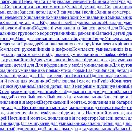
 заглушки
Перехідні та з’єднувальні елементи
Зливна арматура для
ара
Сифони прихованого монтажу
Запасні деталі для Сифони при
ьні коліна
Запасні деталі для З’єднувальні коліна
Зливна арматура 
ні елементи
Ущільнення
Умивальні зони
Умивальники
Умивальни
ки
Запасні деталі для Вбудовані в меблі умивальники
Накладні ум
ові рукомийники
Вбудовані умивальники
Запасні деталі для Вбуд
альники групового користування
Інші раковини
Запасні деталі д
ної води
Чаші для зливання сильно забрудненої води
Універсальні
п’єдестали
Приладдя
Кришки зливного отвору
Комплекти кріплен
я Комплекти рукомийників із шафкою
Комплекти умивальників із 
 деталі для Комплекти вбудованих умивальників із шафкою
Меблі
 Для рукомийників
Для умивальників
Запасні деталі для Для умива
апасні деталі для Для вбудованих у меблі умивальників
Для куто
кладного умивальника прямокутної форми
Шафки
Запасні деталі
и
Запасні деталі для Шафки середньої висоти
Підвісні шафки
Запасн
и й гачки для рушників
Освітлювальні елементи
Руків'я
Комплект
м підсвічуванням
Запасні деталі для З непрямим підсвічуванням
Б
 З непрямим підсвічуванням
Без вбудованого підсвічування
Запасні
иладдя
Розетки
Змішувачі
Змішувачі для умивальника
Запасні детал
живлення від мережі
Вертикальний монтаж, живлення від батарей
 деталі для Вертикальний монтаж, живлення від генератора
Верти
ж, живлення від мережі
Запасні деталі для Настінний монтаж, жи
арей
Настінний монтаж, живлення від генератора
Запасні деталі 
 Приладдя
Для змішувачів для умивальника
Запасні деталі для Для
льно забрудненої води
Зливна арматура для умивальників
Запасні 