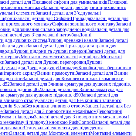
пасні деталі для Пляшкові сифони для умивальників
Пляшкові
рихованого монтажу
Запасні деталі для Сифони прихованого
увальні елементи
Запасні деталі для З’єднувальні
Сифони
Запасні деталі для Сифони
Приладдя
Запасні деталі для
и прихованого монтажу
Сифони зовнішнього монтажу
Запасні
ковин для зливання сильно забрудненої води
Запасні деталі для
асні деталі для З’єднувальні патрубки
Донні
оги для душових систем
Душові дренажні канали
Запасні деталі
пів для душа
Запасні деталі для Приладдя для трапів для
ідводів
Душові піддони та душові поверхні
Запасні деталі для
 матеріалу
Монтажні елементи
Запасні деталі для Монтажні
ки
Запасні деталі для Душові перегородки
Душові
ні деталі для Двері для душу
Приладдя
Коробки для зберігання в
санітарного акрилу
Ванни прямокутні
Запасні деталі для Ванни
ня до стіни
Запасні деталі для Комплекти ніжок і комплекти
, d52
Запасні деталі для Зливна арматура для душових піддонів,
шових піддонів, d62
Запасні деталі для Зливна арматура для
на арматура для душових піддонів, d90
Запасні деталі для
и зливного отвору
Запасні деталі для Без кришки зливного
донів Sestra
Без кришки зливного отвору
Запасні деталі для Без
ом
Запасні деталі для З поворотним механізмом
Декоративні
змом і підводом
Запасні деталі для З поворотним механізмом і
о механізму й підводу
З кнопкою PushControl
Запасні деталі для
ри для ванн
З’єднувальні елементи для підведення
менти
Запасні деталі для Монтажні елементи
Монтажні елементи