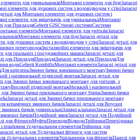
і елементи для умивальників
Монтажні елементи для біде
Запасні
ні елементи для душових систем з водовідводом у стіні
Запасні
 деталі для Монтажні елементи для душових систем і
ажні елементи для змішувачів для умивальника
Монтажні
лі для Приладдя
Geberit GIS
Стінові системи
Системи
Монтажні елементи
Монтажні елементи для унітазів
Запасні
альників
Монтажні елементи для біде
Запасні деталі для
и для душових систем з водовідводом у стіні
Запасні деталі для
ушових перегородок
Інсталяційні елементи для змішувачів для
и для пральних і посудомийних машин
Запасні деталі для
алі для Приладдя
Приладдя
Запасні деталі для Приладдя
Для
ення води
Geberit Kombifix
Монтажні елементи
Запасні деталі для
я
Для кріплень
Змивні бачки зовнішнього монтажу
Змивні бачки
кий і напівнизький підвісний монтаж
Запасні деталі для
лі для Змивні бачки зовнішнього монтажу для унітазів, з
нтажу
Високий підвісний монтаж
Низький і напівнизький
і для Змивні бачки прихованого монтажу Sigma
Змивні бачки
elta
Запасні деталі для Змивні бачки прихованого монтажу
ля керамічних змивних бачків
Запасні деталі для Впускні
я змивних бачків універсальні
Зливні клапани
Запасні деталі для
 змивних бачкiв
Подвійний змив
Запасні деталі для Подвійний
алі для Фітинги
Муфти
Переходи
Відводи
Трійники
Перехідники
з різьбовим з'єднувальним елементом
Трійники для
апасні деталі для З'єднувальні фітинги для систем
ля з'єднувальних елементів
Ущільнення для фітингів
Панелі для