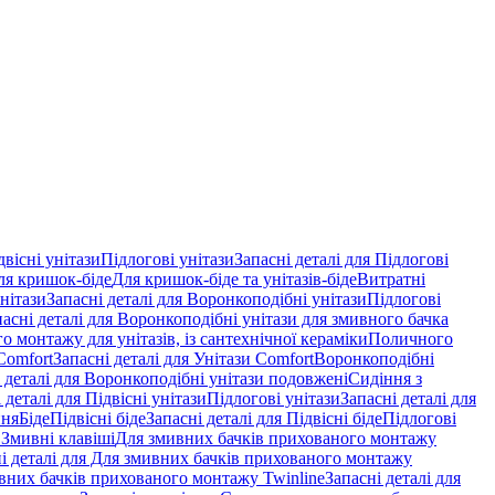
двісні унітази
Підлогові унітази
Запасні деталі для Підлогові
ля кришок-біде
Для кришок-біде та унітазів-біде
Витратні
нітази
Запасні деталі для Воронкоподібні унітази
Підлогові
пасні деталі для Воронкоподібні унітази для змивного бачка
о монтажу для унітазів, із сантехнічної кераміки
Поличного
Comfort
Запасні деталі для Унітази Comfort
Воронкоподібні
 деталі для Воронкоподібні унітази подовжені
Сидіння з
 деталі для Підвісні унітази
Підлогові унітази
Запасні деталі для
ння
Біде
Підвісні біде
Запасні деталі для Підвісні біде
Підлогові
 Змивні клавіші
Для змивних бачків прихованого монтажу
і деталі для Для змивних бачків прихованого монтажу
вних бачків прихованого монтажу Twinline
Запасні деталі для