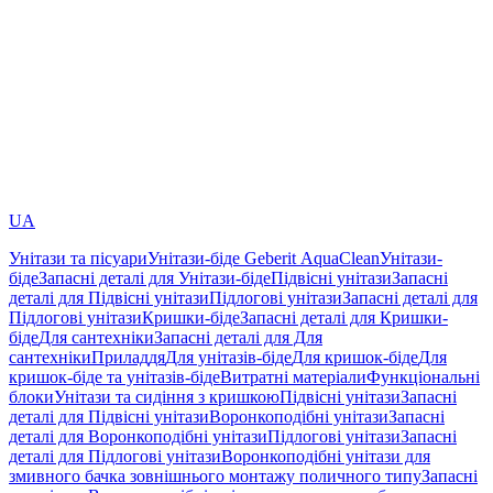
UA
Унітази та пісуари
Унітази-біде Geberit AquaClean
Унітази-
біде
Запасні деталі для Унітази-біде
Підвісні унітази
Запасні
деталі для Підвісні унітази
Підлогові унітази
Запасні деталі для
Підлогові унітази
Кришки-біде
Запасні деталі для Кришки-
біде
Для сантехніки
Запасні деталі для Для
сантехніки
Приладдя
Для унітазів-біде
Для кришок-біде
Для
кришок-біде та унітазів-біде
Витратні матеріали
Функціональні
блоки
Унітази та сидіння з кришкою
Підвісні унітази
Запасні
деталі для Підвісні унітази
Воронкоподібні унітази
Запасні
деталі для Воронкоподібні унітази
Підлогові унітази
Запасні
деталі для Підлогові унітази
Воронкоподібні унітази для
змивного бачка зовнішнього монтажу поличного типу
Запасні