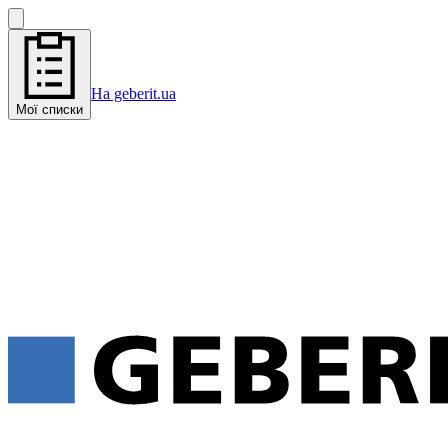
На geberit.ua
Мої списки