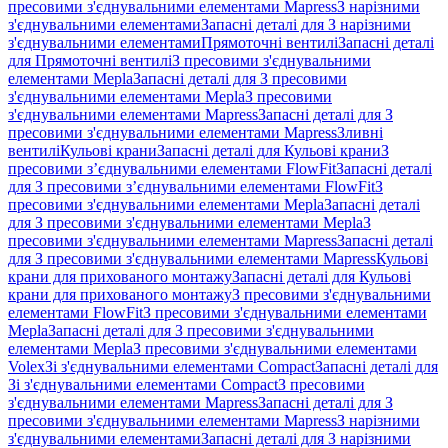
пресовими з'єднувальними елементами Mapress
З нарізними
з'єднувальними елементами
Запасні деталі для З нарізними
з'єднувальними елементами
Прямоточні вентилі
Запасні деталі
для Прямоточні вентилі
З пресовими з'єднувальними
елементами Mepla
Запасні деталі для З пресовими
з'єднувальними елементами Mepla
З пресовими
з'єднувальними елементами Mapress
Запасні деталі для З
пресовими з'єднувальними елементами Mapress
Зливні
вентилі
Кульові крани
Запасні деталі для Кульові крани
З
пресовими з’єднувальними елементами FlowFit
Запасні деталі
для З пресовими з’єднувальними елементами FlowFit
З
пресовими з'єднувальними елементами Mepla
Запасні деталі
для З пресовими з'єднувальними елементами Mepla
З
пресовими з'єднувальними елементами Mapress
Запасні деталі
для З пресовими з'єднувальними елементами Mapress
Кульові
крани для прихованого монтажу
Запасні деталі для Кульові
крани для прихованого монтажу
З пресовими з'єднувальними
елементами FlowFit
З пресовими з'єднувальними елементами
Mepla
Запасні деталі для З пресовими з'єднувальними
елементами Mepla
З пресовими з'єднувальними елементами
Volex
Зі з'єднувальними елементами Compact
Запасні деталі для
Зі з'єднувальними елементами Compact
З пресовими
з'єднувальними елементами Mapress
Запасні деталі для З
пресовими з'єднувальними елементами Mapress
З нарізними
з'єднувальними елементами
Запасні деталі для З нарізними