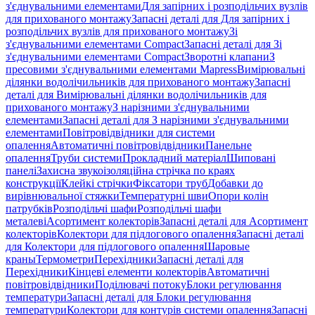
з'єднувальними елементами
Для запірних і розподільчих вузлів
для прихованого монтажу
Запасні деталі для Для запірних і
розподільчих вузлів для прихованого монтажу
Зі
з'єднувальними елементами Compact
Запасні деталі для Зі
з'єднувальними елементами Compact
Зворотні клапани
З
пресовими з'єднувальними елементами Mapress
Вимірювальні
ділянки водолічильників для прихованого монтажу
Запасні
деталі для Вимірювальні ділянки водолічильників для
прихованого монтажу
З нарізними з'єднувальними
елементами
Запасні деталі для З нарізними з'єднувальними
елементами
Повітровідвідники для системи
опалення
Автоматичні повітровідвідники
Панельне
опалення
Труби системи
Прокладний матеріал
Шиповані
панелі
Захисна звукоізоляційна стрічка по краях
конструкції
Клейкі стрічки
Фіксатори труб
Добавки до
вирівнювальної стяжки
Температурні шви
Опори колін
патрубків
Розподільчі шафи
Розподільчі шафи
металеві
Асортимент колекторів
Запасні деталі для Асортимент
колекторів
Колектори для підлогового опалення
Запасні деталі
для Колектори для підлогового опалення
Шаровые
краны
Термометри
Перехідники
Запасні деталі для
Перехідники
Кінцеві елементи колекторів
Автоматичні
повітровідвідники
Поділювачі потоку
Блоки регулювання
температури
Запасні деталі для Блоки регулювання
температури
Колектори для контурів системи опалення
Запасні