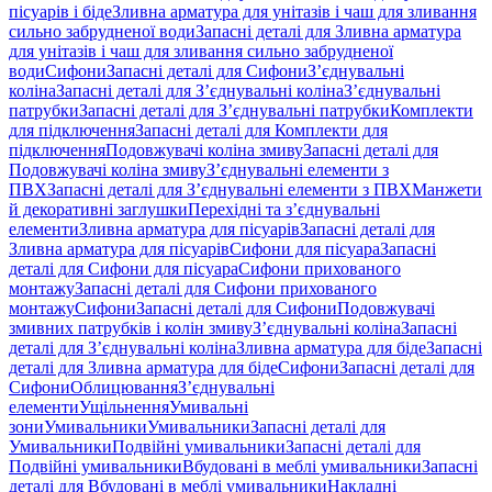
пісуарів і біде
Зливна арматура для унітазів і чаш для зливання
сильно забрудненої води
Запасні деталі для Зливна арматура
для унітазів і чаш для зливання сильно забрудненої
води
Сифони
Запасні деталі для Сифони
З’єднувальні
коліна
Запасні деталі для З’єднувальні коліна
З’єднувальні
патрубки
Запасні деталі для З’єднувальні патрубки
Комплекти
для підключення
Запасні деталі для Комплекти для
підключення
Подовжувачі коліна змиву
Запасні деталі для
Подовжувачі коліна змиву
З’єднувальні елементи з
ПВХ
Запасні деталі для З’єднувальні елементи з ПВХ
Манжети
й декоративні заглушки
Перехідні та з’єднувальні
елементи
Зливна арматура для пісуарів
Запасні деталі для
Зливна арматура для пісуарів
Сифони для пісуара
Запасні
деталі для Сифони для пісуара
Сифони прихованого
монтажу
Запасні деталі для Сифони прихованого
монтажу
Сифони
Запасні деталі для Сифони
Подовжувачі
змивних патрубків і колін змиву
З’єднувальні коліна
Запасні
деталі для З’єднувальні коліна
Зливна арматура для біде
Запасні
деталі для Зливна арматура для біде
Сифони
Запасні деталі для
Сифони
Облицювання
З’єднувальні
елементи
Ущільнення
Умивальні
зони
Умивальники
Умивальники
Запасні деталі для
Умивальники
Подвійні умивальники
Запасні деталі для
Подвійні умивальники
Вбудовані в меблі умивальники
Запасні
деталі для Вбудовані в меблі умивальники
Накладні