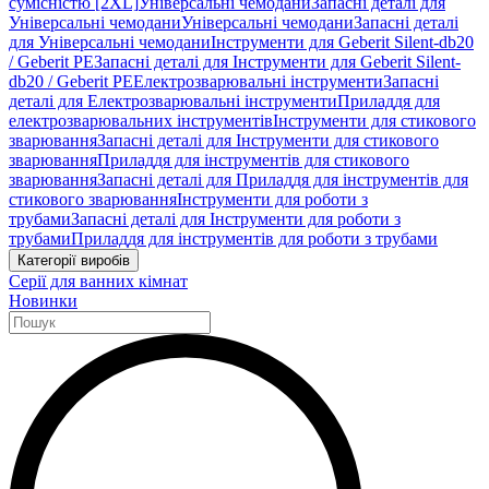
сумісністю [2XL]
Універсальні чемодани
Запасні деталі для
Універсальні чемодани
Універсальні чемодани
Запасні деталі
для Універсальні чемодани
Інструменти для Geberit Silent-db20
/ Geberit PE
Запасні деталі для Інструменти для Geberit Silent-
db20 / Geberit PE
Електрозварювальні інструменти
Запасні
деталі для Електрозварювальні інструменти
Приладдя для
електрозварювальних інструментів
Інструменти для стикового
зварювання
Запасні деталі для Інструменти для стикового
зварювання
Приладдя для інструментів для стикового
зварювання
Запасні деталі для Приладдя для інструментів для
стикового зварювання
Інструменти для роботи з
трубами
Запасні деталі для Інструменти для роботи з
трубами
Приладдя для інструментів для роботи з трубами
Категорії виробів
Серії для ванних кімнат
Новинки