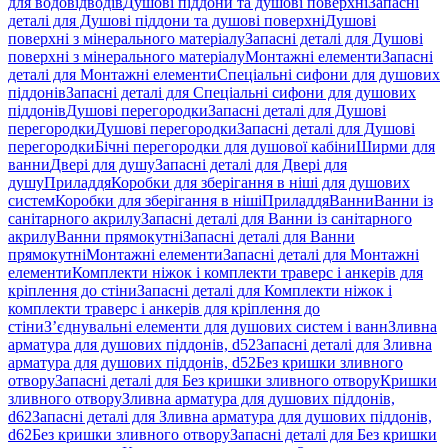
для водовідводів
Душові піддони та душові поверхні
Запасні
деталі для Душові піддони та душові поверхні
Душові
поверхні з мінерального матеріалу
Запасні деталі для Душові
поверхні з мінерального матеріалу
Монтажні елементи
Запасні
деталі для Монтажні елементи
Спеціальні сифони для душових
піддонів
Запасні деталі для Спеціальні сифони для душових
піддонів
Душові перегородки
Запасні деталі для Душові
перегородки
Душові перегородки
Запасні деталі для Душові
перегородки
Бічні перегородки для душової кабіни
Ширми для
ванни
Двері для душу
Запасні деталі для Двері для
душу
Приладдя
Коробки для зберігання в ніші для душових
систем
Коробки для зберігання в ніші
Приладдя
Ванни
Ванни із
санітарного акрилу
Запасні деталі для Ванни із санітарного
акрилу
Ванни прямокутні
Запасні деталі для Ванни
прямокутні
Монтажні елементи
Запасні деталі для Монтажні
елементи
Комплекти ніжок і комплекти траверс і анкерів для
кріплення до стіни
Запасні деталі для Комплекти ніжок і
комплекти траверс і анкерів для кріплення до
стіни
З’єднувальні елементи для душових систем і ванн
Зливна
арматура для душових піддонів, d52
Запасні деталі для Зливна
арматура для душових піддонів, d52
Без кришки зливного
отвору
Запасні деталі для Без кришки зливного отвору
Кришки
зливного отвору
Зливна арматура для душових піддонів,
d62
Запасні деталі для Зливна арматура для душових піддонів,
d62
Без кришки зливного отвору
Запасні деталі для Без кришки