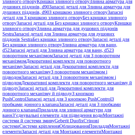
зливного отвору
Кришки зливного отвору
Зливна арматура для
душових піддонів, d90
Запасні деталі для Зливна арматура для
душових піддонів, d90
З кришкою зливного отвору
Запасні
деталі для З кришкою зливного отвору
Без кришки зливного
отвору
Запасні деталі для Без кришки зливного отвору
Кришки
зливного отвору
Зливна арматура для душових піддонів
Sestra
Запасні деталі для Зливна арматура для душових
піддонів Sestra
Без кришки зливного отвору
Запасні деталі для
Без кришки зливного отвору
Зливна арматура для ванн,
d52
Запасні деталі для Зливна арматура для ванн, d52
З
поворотним механізмом
Запасні деталі для З поворотним
механізмом
Декоративні комплекти для поворотного
механізму
Запасні деталі для Декоративні комплекти для
поворотного механізму
З поворотним механізмом і
підводом
Запасні деталі для З поворотним механізмом і
підводом
Декоративні комплекти для поворотного механізму й
підводу
Запасні деталі для Декоративні комплекти для
поворотного механізму й підводу
З кнопкою
PushControl
Запасні деталі для З кнопкою PushControl
З
пробками донного клапана
Запасні деталі для З пробками
донного клапана
Приладдя для зливної арматури для
ванн
З’єднувальні елементи для підведення води
Монтажні
системи й системи змиву
Geberit Duofix
Стінові
системи
Системи кріплення
Облицювання
Приладдя
Монтажні
елементи
Запасні деталі для Монтажні елементи
Монтажні