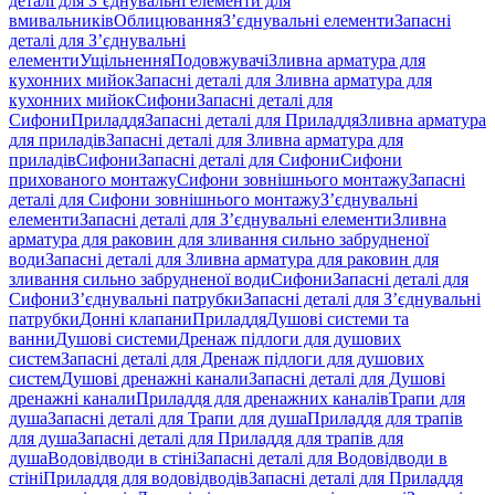
деталі для З’єднувальні елементи для
вмивальників
Облицювання
З’єднувальні елементи
Запасні
деталі для З’єднувальні
елементи
Ущільнення
Подовжувачі
Зливна арматура для
кухонних мийок
Запасні деталі для Зливна арматура для
кухонних мийок
Сифони
Запасні деталі для
Сифони
Приладдя
Запасні деталі для Приладдя
Зливна арматура
для приладів
Запасні деталі для Зливна арматура для
приладів
Сифони
Запасні деталі для Сифони
Сифони
прихованого монтажу
Сифони зовнішнього монтажу
Запасні
деталі для Сифони зовнішнього монтажу
З’єднувальні
елементи
Запасні деталі для З’єднувальні елементи
Зливна
арматура для раковин для зливання сильно забрудненої
води
Запасні деталі для Зливна арматура для раковин для
зливання сильно забрудненої води
Сифони
Запасні деталі для
Сифони
З’єднувальні патрубки
Запасні деталі для З’єднувальні
патрубки
Донні клапани
Приладдя
Душові системи та
ванни
Душові системи
Дренаж підлоги для душових
систем
Запасні деталі для Дренаж підлоги для душових
систем
Душові дренажні канали
Запасні деталі для Душові
дренажні канали
Приладдя для дренажних каналів
Трапи для
душа
Запасні деталі для Трапи для душа
Приладдя для трапів
для душа
Запасні деталі для Приладдя для трапів для
душа
Водовідводи в стіні
Запасні деталі для Водовідводи в
стіні
Приладдя для водовідводів
Запасні деталі для Приладдя