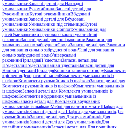
умивальники
Запасні деталі для Накладні
умивальники
Рукомийники
Запасні деталі для
Рукомийники
Кутові рукомийники
Вбудовані
умивальники
Запасні деталі для Вбудовані
умивальники
Умивальники під стільницю
Кутові
умивальники
Умивальники Comfort
Умивальники для
дітей
Умивальники групового користування
Інші
раковини
Запасні деталі для Інші раковини
Раковини для
зливання сильно забрудненої води
Запасні деталі для Раковини
для зливання сильно забрудненої води
Чаші для зливання
сильно забрудненої води
Універсальні
раковини
Приладдя
П’єдестали
Запасні деталі для
П’єдестали
П’єдестали
Напівп’єдестали
Запасні деталі для
Напівп’єдестали
Приладдя
Кришки зливного отвору
Комплекти
кріплення
Декоративні панелі
Комплекти умивальників із
шафкою
Комплекти рукомийників із шафкою
Запасні деталі для
Комплекти рукомийників із шафкою
Комплекти умивальників
із шафкою
Запасні деталі для Комплекти умивальників із
шафкою
Комплекти вбудованих умивальників із
шафкою
Запасні деталі для Комплекти вбудованих
умивальників із шафкою
Меблі для ванної кімнати
Шафки для
умивальників
Запасні деталі для Шафки для умивальників
Для
рукомийників
Запасні деталі для Для рукомийників
Для
умивальників
Запасні деталі для Для умивальників
Для
подвійних умивальників
Запасні деталі для Для подвійних