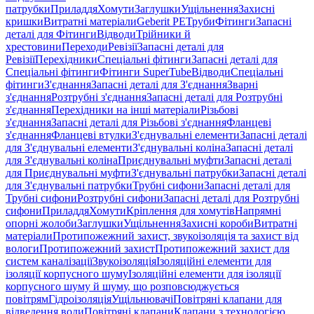
патрубки
Приладдя
Хомути
Заглушки
Ущільнення
Захисні
кришки
Витратні матеріали
Geberit PE
Труби
Фітинги
Запасні
деталі для Фітинги
Відводи
Трійники й
хрестовини
Переходи
Ревізії
Запасні деталі для
Ревізії
Перехідники
Спеціальні фітинги
Запасні деталі для
Спеціальні фітинги
Фітинги SuperTube
Відводи
Спеціальні
фітинги
З'єднання
Запасні деталі для З'єднання
Зварні
з'єднання
Розтрубні з'єднання
Запасні деталі для Розтрубні
з'єднання
Перехідники на інші матеріали
Різьбові
з'єднання
Запасні деталі для Різьбові з'єднання
Фланцеві
з'єднання
Фланцеві втулки
З'єднувальні елементи
Запасні деталі
для З'єднувальні елементи
З'єднувальні коліна
Запасні деталі
для З'єднувальні коліна
Приєднувальні муфти
Запасні деталі
для Приєднувальні муфти
З'єднувальні патрубки
Запасні деталі
для З'єднувальні патрубки
Трубні сифони
Запасні деталі для
Трубні сифони
Розтрубні сифони
Запасні деталі для Розтрубні
сифони
Приладдя
Хомути
Кріплення для хомутів
Напрямні
опорні жолоби
Заглушки
Ущільнення
Захисні короби
Витратні
матеріали
Протипожежний захист, звукоізоляція та захист від
вологи
Протипожежний захист
Протипожежний захист для
систем каналізації
Звукоізоляція
Ізоляційні елементи для
ізоляції корпусного шуму
Ізоляційні елементи для ізоляції
корпусного шуму й шуму, що розповсюджується
повітрям
Гідроізоляція
Ущільнювачі
Повітряні клапани для
відведення води
Повітряні клапани
Клапани з технологією