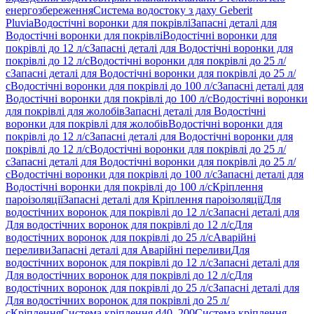
енергозбереження
Система водостоку з даху Geberit
Pluvia
Водостічні воронки для покрівлі
Запасні деталі для
Водостічні воронки для покрівлі
Водостічні воронки для
покрівлі до 12 л/с
Запасні деталі для Водостічні воронки для
покрівлі до 12 л/с
Водостічні воронки для покрівлі до 25 л/
с
Запасні деталі для Водостічні воронки для покрівлі до 25 л/
с
Водостічні воронки для покрівлі до 100 л/с
Запасні деталі для
Водостічні воронки для покрівлі до 100 л/с
Водостічні воронки
для покрівлі для жолобів
Запасні деталі для Водостічні
воронки для покрівлі для жолобів
Водостічні воронки для
покрівлі до 12 л/с
Запасні деталі для Водостічні воронки для
покрівлі до 12 л/с
Водостічні воронки для покрівлі до 25 л/
с
Запасні деталі для Водостічні воронки для покрівлі до 25 л/
с
Водостічні воронки для покрівлі до 100 л/с
Запасні деталі для
Водостічні воронки для покрівлі до 100 л/с
Кріплення
пароізоляції
Запасні деталі для Кріплення пароізоляції
Для
водостічних воронок для покрівлі до 12 л/с
Запасні деталі для
Для водостічних воронок для покрівлі до 12 л/с
Для
водостічних воронок для покрівлі до 25 л/с
Аварійні
переливи
Запасні деталі для Аварійні переливи
Для
водостічних воронок для покрівлі до 12 л/с
Запасні деталі для
Для водостічних воронок для покрівлі до 12 л/с
Для
водостічних воронок для покрівлі до 25 л/с
Запасні деталі для
Для водостічних воронок для покрівлі до 25 л/
с
Кріплення
Система кріплення d40–200
Система кріплення