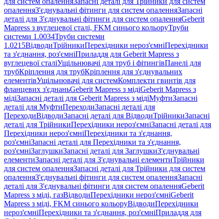
для систем опалення
Запасні деталі для Трійники для систем
опалення
З'єднувальні фітинги для систем опалення
Запасні
деталі для З'єднувальні фітинги для систем опалення
Geberit
Mapress з вуглецевої сталі, FKM синього кольору
Труби
системи 1.0034
Труби системи
1.0215
Відводи
Трійники
Перехідники нероз'ємні
Перехідники
та з'єднання, роз'ємні
Приладдя для Geberit Mapress з
вуглецевої сталі
Ущільнювачі для труб і фітингів
Панелі для
труб
Кріплення для труб
Кріплення для з'єднувальних
елементів
Ущільнювачі для систем
Комплекти гвинтів для
фланцевих з'єднань
Geberit Mapress з міді
Geberit Mapress з
міді
Запасні деталі для Geberit Mapress з міді
Муфти
Запасні
деталі для Муфти
Переходи
Запасні деталі для
Переходи
Відводи
Запасні деталі для Відводи
Трійники
Запасні
деталі для Трійники
Перехідники нероз'ємні
Запасні деталі для
Перехідники нероз'ємні
Перехідники та з'єднання,
роз'ємні
Запасні деталі для Перехідники та з'єднання,
роз'ємні
Заглушки
Запасні деталі для Заглушки
З'єднувальні
елементи
Запасні деталі для З'єднувальні елементи
Трійники
для систем опалення
Запасні деталі для Трійники для систем
опалення
З'єднувальні фітинги для систем опалення
Запасні
деталі для З'єднувальні фітинги для систем опалення
Geberit
Mapress з міді, газ
Відводи
Перехідники нероз'ємні
Geberit
Mapress з міді, FKM синього кольору
Відводи
Перехідники
нероз'ємні
Перехідники та з'єднання, роз'ємні
Приладдя для