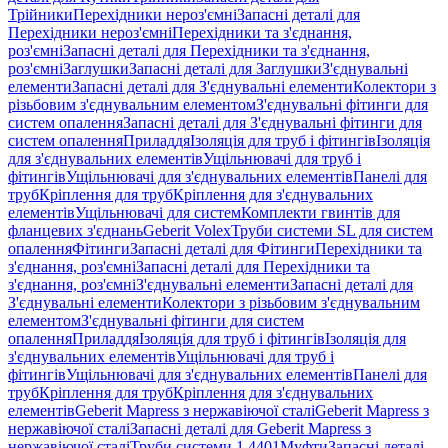
Трійники
Перехідники нероз'ємні
Запасні деталі для
Перехідники нероз'ємні
Перехідники та з'єднання,
роз'ємні
Запасні деталі для Перехідники та з'єднання,
роз'ємні
Заглушки
Запасні деталі для Заглушки
З'єднувальні
елементи
Запасні деталі для З'єднувальні елементи
Колектори з
різьбовим з'єднувальним елементом
З'єднувальні фітинги для
систем опалення
Запасні деталі для З'єднувальні фітинги для
систем опалення
Приладдя
Ізоляція для труб і фітингів
Ізоляція
для з'єднувальних елементів
Ущільнювачі для труб і
фітингів
Ущільнювачі для з'єднувальних елементів
Панелі для
труб
Кріплення для труб
Кріплення для з'єднувальних
елементів
Ущільнювачі для систем
Комплекти гвинтів для
фланцевих з'єднань
Geberit Volex
Труби системи SL для систем
опалення
Фітинги
Запасні деталі для Фітинги
Перехідники та
з'єднання, роз'ємні
Запасні деталі для Перехідники та
з'єднання, роз'ємні
З'єднувальні елементи
Запасні деталі для
З'єднувальні елементи
Колектори з різьбовим з'єднувальним
елементом
З'єднувальні фітинги для систем
опалення
Приладдя
Ізоляція для труб і фітингів
Ізоляція для
з'єднувальних елементів
Ущільнювачі для труб і
фітингів
Ущільнювачі для з'єднувальних елементів
Панелі для
труб
Кріплення для труб
Кріплення для з'єднувальних
елементів
Geberit Mapress з нержавіючої сталі
Geberit Mapress з
нержавіючої сталі
Запасні деталі для Geberit Mapress з
нержавіючої сталі
Труби системи 1.4401
Муфти
Запасні деталі