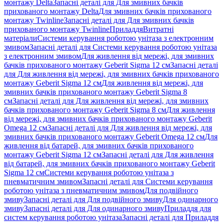
монтажу Delta
Запасні деталі для Для змивних бачків
прихованого монтажу Delta
Для змивних бачків прихованого
монтажу Twinline
Запасні деталі для Для змивних бачків
прихованого монтажу Twinline
Приладдя
Витратні
матеріали
Системи керування роботою унітаза з електронним
змивом
Запасні деталі для Системи керування роботою унітаза
з електронним змивом
Для живлення від мережі, для змивних
бачків прихованого монтажу Geberit Sigma 12 см
Запасні деталі
для Для живлення від мережі, для змивних бачків прихованого
монтажу Geberit Sigma 12 см
Для живлення від мережі, для
змивних бачків прихованого монтажу Geberit Sigma 8
см
Запасні деталі для Для живлення від мережі, для змивних
бачків прихованого монтажу Geberit Sigma 8 см
Для живлення
від мережі, для змивних бачків прихованого монтажу Geberit
Omega 12 см
Запасні деталі для Для живлення від мережі, для
змивних бачків прихованого монтажу Geberit Omega 12 см
Для
живлення від батарей, для змивних бачків прихованого
монтажу Geberit Sigma 12 см
Запасні деталі для Для живлення
від батарей, для змивних бачків прихованого монтажу Geberit
Sigma 12 см
Системи керування роботою унітаза з
пневматичним змивом
Запасні деталі для Системи керування
роботою унітаза з пневматичним змивом
Для подвійного
змиву
Запасні деталі для Для подвійного змиву
Для одинарного
змиву
Запасні деталі для Для одинарного змиву
Приладдя для
систем керування роботою унітаза
Запасні деталі для Приладдя