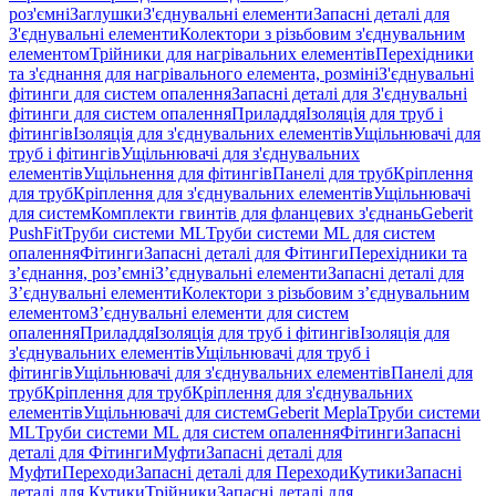
роз'ємні
Заглушки
З'єднувальні елементи
Запасні деталі для
З'єднувальні елементи
Колектори з різьбовим з'єднувальним
елементом
Трійники для нагрівальних елементів
Перехідники
та з'єднання для нагрівального елемента, розміні
З'єднувальні
фітинги для систем опалення
Запасні деталі для З'єднувальні
фітинги для систем опалення
Приладдя
Ізоляція для труб і
фітингів
Ізоляція для з'єднувальних елементів
Ущільнювачі для
труб і фітингів
Ущільнювачі для з'єднувальних
елементів
Ущільнення для фітингів
Панелі для труб
Кріплення
для труб
Кріплення для з'єднувальних елементів
Ущільнювачі
для систем
Комплекти гвинтів для фланцевих з'єднань
Geberit
PushFit
Труби системи ML
Труби системи ML для систем
опалення
Фітинги
Запасні деталі для Фітинги
Перехідники та
з’єднання, роз’ємні
З’єднувальні елементи
Запасні деталі для
З’єднувальні елементи
Колектори з різьбовим з’єднувальним
елементом
З’єднувальні елементи для систем
опалення
Приладдя
Ізоляція для труб і фітингів
Ізоляція для
з'єднувальних елементів
Ущільнювачі для труб і
фітингів
Ущільнювачі для з'єднувальних елементів
Панелі для
труб
Кріплення для труб
Кріплення для з'єднувальних
елементів
Ущільнювачі для систем
Geberit Mepla
Труби системи
ML
Труби системи ML для систем опалення
Фітинги
Запасні
деталі для Фітинги
Муфти
Запасні деталі для
Муфти
Переходи
Запасні деталі для Переходи
Кутики
Запасні
деталі для Кутики
Трійники
Запасні деталі для