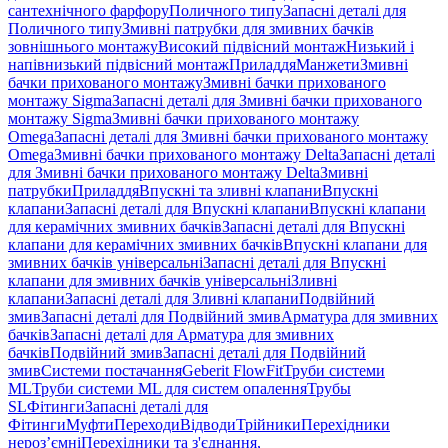
сантехнічного фарфору
Поличного типу
Запасні деталі для
Поличного типу
Змивні патрубки для змивних бачків
зовнішнього монтажу
Високий підвісний монтаж
Низький і
напівнизький підвісний монтаж
Приладдя
Манжети
Змивні
бачки прихованого монтажу
Змивні бачки прихованого
монтажу Sigma
Запасні деталі для Змивні бачки прихованого
монтажу Sigma
Змивні бачки прихованого монтажу
Omega
Запасні деталі для Змивні бачки прихованого монтажу
Omega
Змивні бачки прихованого монтажу Delta
Запасні деталі
для Змивні бачки прихованого монтажу Delta
Змивні
патрубки
Приладдя
Впускні та зливні клапани
Впускні
клапани
Запасні деталі для Впускні клапани
Впускні клапани
для керамічних змивних бачків
Запасні деталі для Впускні
клапани для керамічних змивних бачків
Впускні клапани для
змивних бачків універсальні
Запасні деталі для Впускні
клапани для змивних бачків універсальні
Зливні
клапани
Запасні деталі для Зливні клапани
Подвійний
змив
Запасні деталі для Подвійний змив
Арматура для змивних
бачкiв
Запасні деталі для Арматура для змивних
бачкiв
Подвійний змив
Запасні деталі для Подвійний
змив
Системи постачання
Geberit FlowFit
Труби системи
ML
Труби системи ML для систем опалення
Трубы
SL
Фітинги
Запасні деталі для
Фітинги
Муфти
Переходи
Відводи
Трійники
Перехідники
нероз’ємні
Перехідники та з'єднання,