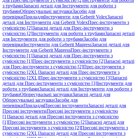
для Прес-інструменти з сумісністю [2]
Інструменти для роботи
з трубами
Запасні деталі для Інструменти для роботи з
трубами
Обпресувальні заглушки
Засоби для
перевірки
Приладдя
Інструменти для Geberit Volex
Запасні
деталі для Інструменти для Geberit Volex
Прес-інструменти з
сумісністю [2]
Запасні деталі для Прес-інструменти з
сумісністю [2]
Інструменти для роботи з трубами
Запасні деталі
для Інструменти для роботи з трубами
Засоби для
перевірки
Інструменти для Geberit Mapress
Запасні деталі для
Інструменти для Geberit Mapress
Прес-інструменти з
сумісністю [1]
Запасні деталі для Прес-інструменти з
сумісністю [1]
Прес-інструменти з сумісністю [2]
Запасні деталі
для Прес-інструменти з сумісністю [2]
Прес-інструменти з
сумісністю [2XL]
Запасні деталі для Прес-інструменти з
сумісністю [2XL]
Прес-інструменти з сумісністю [3]
Запасні
деталі для Прес-інструменти з сумісністю [3]
Інструменти для
роботи з трубами
Запасні деталі для Інструменти для роботи з
трубами
Обпресувальні заглушки
Запасні деталі для
Обпресувальні заглушки
Засоби для
перевірки
Приладдя
Пресові інструменти
Запасні деталі для
Пресові інструменти
Пресові інструменти з сумісністю
[1]
Запасні деталі для Пресові інструменти з сумісністю
[1]
Пресові інструменти з сумісністю [2]
Запасні деталі для
Пресові інструменти з сумісністю [2]
Пресові інструменти з
сумісністю [2XL]
Запасні деталі для Пресові інструменти з