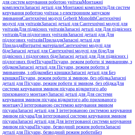
для систем керування роботою унітаза
Монтажні
комплекти
Запасні деталі для Монтажні комплекти
Для систем
керування роботою унітаза з електронним запуском
змивання
Сантехнічні модулі Geberit Monolith
Сантехнічні
модулі для унітазів
Запасні деталі для Сантехнічні модулі для
унітазів
Для підвісних унітазів
Запасні деталі для Для підвісних
унітазів
Для підлогових унітазів
Запасні деталі для Для
підлогових унітазів
Приладдя
Запасні деталі для
Приладдя
Витратні матеріали
Сантехнічні модулі для
біде
Запасні деталі для Сантехнічні модулі для біде
Для
підвісних і підлогових біде
Запасні деталі для Для підвісних і
підлогових біде
Пісуари
Пісуари, режим роботи зі змиванням, з
обідком
Запасні деталі для Пісуари, режим роботи зі
змиванням, з обідком
Без кришки
Запасні деталі для Без
кришки
Пісуари, режим роботи зі змивом, без обідка
Запасні
деталі для Пісуари, режим роботи зі змивом, без обідка
Для
системи керування змивом пісуара відкритого або
прихованого монтажу
Запасні деталі для Для системи
керування змивом пісуара відкритого або прихованого
монтажу
З інтегрованою системою керування змивом
пісуара
Запасні деталі для З інтегрованою системою керування
змивом пісуара
Для інтегрованої системи керування змивом
пісуара
Запасні деталі для Для інтегрованої системи керування
змивом пісуара
Пісуари, безводний режим роботи
Запасні
деталі для Пісуари, безводний режим роботи
Без