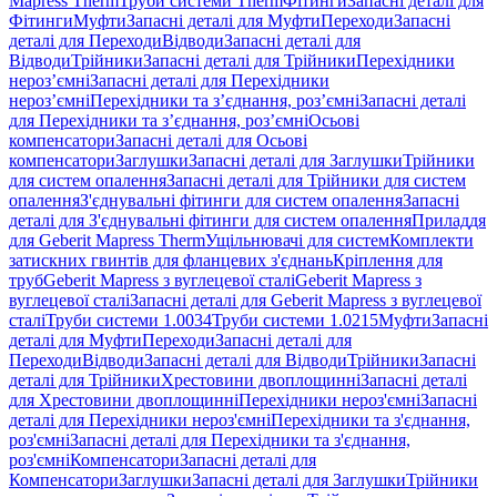
Mapress Therm
Труби системи Therm
Фітинги
Запасні деталі для
Фітинги
Муфти
Запасні деталі для Муфти
Переходи
Запасні
деталі для Переходи
Відводи
Запасні деталі для
Відводи
Трійники
Запасні деталі для Трійники
Перехідники
нероз’ємні
Запасні деталі для Перехідники
нероз’ємні
Перехідники та з’єднання, роз’ємні
Запасні деталі
для Перехідники та з’єднання, роз’ємні
Осьові
компенсатори
Запасні деталі для Осьові
компенсатори
Заглушки
Запасні деталі для Заглушки
Трійники
для систем опалення
Запасні деталі для Трійники для систем
опалення
З'єднувальні фітинги для систем опалення
Запасні
деталі для З'єднувальні фітинги для систем опалення
Приладдя
для Geberit Mapress Therm
Ущільнювачі для систем
Комплекти
затискних гвинтів для фланцевих з'єднань
Кріплення для
труб
Geberit Mapress з вуглецевої сталі
Geberit Mapress з
вуглецевої сталі
Запасні деталі для Geberit Mapress з вуглецевої
сталі
Труби системи 1.0034
Труби системи 1.0215
Муфти
Запасні
деталі для Муфти
Переходи
Запасні деталі для
Переходи
Відводи
Запасні деталі для Відводи
Трійники
Запасні
деталі для Трійники
Хрестовини двоплощинні
Запасні деталі
для Хрестовини двоплощинні
Перехідники нероз'ємні
Запасні
деталі для Перехідники нероз'ємні
Перехідники та з'єднання,
роз'ємні
Запасні деталі для Перехідники та з'єднання,
роз'ємні
Компенсатори
Запасні деталі для
Компенсатори
Заглушки
Запасні деталі для Заглушки
Трійники