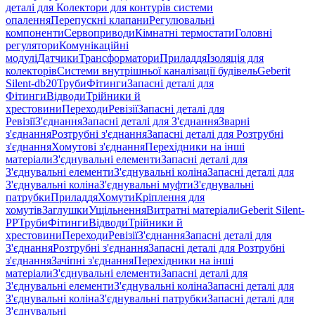
деталі для Колектори для контурів системи
опалення
Перепускні клапани
Регулювальні
компоненти
Сервоприводи
Кімнатні термостати
Головні
регулятори
Комунікаційні
модулі
Датчики
Трансформатори
Приладдя
Ізоляція для
колекторів
Системи внутрішньої каналізації будівель
Geberit
Silent-db20
Труби
Фітинги
Запасні деталі для
Фітинги
Відводи
Трійники й
хрестовини
Переходи
Ревізії
Запасні деталі для
Ревізії
З'єднання
Запасні деталі для З'єднання
Зварні
з'єднання
Розтрубні з'єднання
Запасні деталі для Розтрубні
з'єднання
Хомутові з'єднання
Перехідники на інші
матеріали
З'єднувальні елементи
Запасні деталі для
З'єднувальні елементи
З'єднувальні коліна
Запасні деталі для
З'єднувальні коліна
З'єднувальні муфти
З'єднувальні
патрубки
Приладдя
Хомути
Кріплення для
хомутів
Заглушки
Ущільнення
Витратні матеріали
Geberit Silent-
PP
Труби
Фітинги
Відводи
Трійники й
хрестовини
Переходи
Ревізії
З'єднання
Запасні деталі для
З'єднання
Розтрубні з'єднання
Запасні деталі для Розтрубні
з'єднання
Зачіпні з'єднання
Перехідники на інші
матеріали
З'єднувальні елементи
Запасні деталі для
З'єднувальні елементи
З'єднувальні коліна
Запасні деталі для
З'єднувальні коліна
З'єднувальні патрубки
Запасні деталі для
З'єднувальні