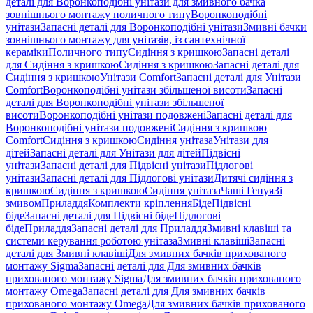
деталі для Воронкоподібні унітази для змивного бачка
зовнішнього монтажу поличного типу
Воронкоподібні
унітази
Запасні деталі для Воронкоподібні унітази
Змивні бачки
зовнішнього монтажу для унітазів, із сантехнічної
кераміки
Поличного типу
Сидіння з кришкою
Запасні деталі
для Сидіння з кришкою
Сидіння з кришкою
Запасні деталі для
Сидіння з кришкою
Унітази Comfort
Запасні деталі для Унітази
Comfort
Воронкоподібні унітази збільшеної висоти
Запасні
деталі для Воронкоподібні унітази збільшеної
висоти
Воронкоподібні унітази подовжені
Запасні деталі для
Воронкоподібні унітази подовжені
Сидіння з кришкою
Comfort
Сидіння з кришкою
Сидіння унітаза
Унітази для
дітей
Запасні деталі для Унітази для дітей
Підвісні
унітази
Запасні деталі для Підвісні унітази
Підлогові
унітази
Запасні деталі для Підлогові унітази
Дитячі сидіння з
кришкою
Сидіння з кришкою
Сидіння унітаза
Чаші Генуя
Зі
змивом
Приладдя
Комплекти кріплення
Біде
Підвісні
біде
Запасні деталі для Підвісні біде
Підлогові
біде
Приладдя
Запасні деталі для Приладдя
Змивні клавіші та
системи керування роботою унітаза
Змивні клавіші
Запасні
деталі для Змивні клавіші
Для змивних бачків прихованого
монтажу Sigma
Запасні деталі для Для змивних бачків
прихованого монтажу Sigma
Для змивних бачків прихованого
монтажу Omega
Запасні деталі для Для змивних бачків
прихованого монтажу Omega
Для змивних бачків прихованого