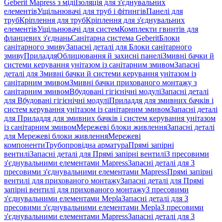
Geberit Mapress з міді
Ізоляція для з'єднувальних
елементів
Ущільнювачі для труб і фітингів
Панелі для
труб
Кріплення для труб
Кріплення для з'єднувальних
елементів
Ущільнювачі для систем
Комплекти гвинтів для
фланцевих з'єднань
Санітарна система Geberit
Блоки
санітарного змиву
Запасні деталі для Блоки санітарного
змиву
Приладдя
Облицювання й захисні панелі
Змивні бачки й
системи керування унітазом із санітарним змивом
Запасні
деталі для Змивні бачки й системи керування унітазом із
санітарним змивом
Змивні бачки прихованого монтажу з
санітарним змивом
Вбудовані гігієнічні модулі
Запасні деталі
для Вбудовані гігієнічні модулі
Приладдя для змивних бачків і
систем керування унітазом із санітарним змивом
Запасні деталі
для Приладдя для змивних бачків і систем керування унітазом
із санітарним змивом
Мережеві блоки живлення
Запасні деталі
для Мережеві блоки живлення
Мережеві
компоненти
Трубопровідна арматура
Прямі запірні
вентилі
Запасні деталі для Прямі запірні вентилі
З пресовими
з'єднувальними елементами Mapress
Запасні деталі для З
пресовими з'єднувальними елементами Mapress
Прямі запірні
вентилі для прихованого монтажу
Запасні деталі для Прямі
запірні вентилі для прихованого монтажу
З пресовими
з'єднувальними елементами Mepla
Запасні деталі для З
пресовими з'єднувальними елементами Mepla
З пресовими
з'єднувальними елементами Mapress
Запасні деталі для З