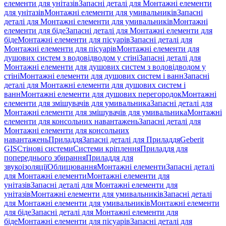
елементи для унітазів
Запасні деталі для Монтажні елементи
для унітазів
Монтажні елементи для умивальників
Запасні
деталі для Монтажні елементи для умивальників
Монтажні
елементи для біде
Запасні деталі для Монтажні елементи для
біде
Монтажні елементи для пісуарів
Запасні деталі для
Монтажні елементи для пісуарів
Монтажні елементи для
душових систем з водовідводом у стіні
Запасні деталі для
Монтажні елементи для душових систем з водовідводом у
стіні
Монтажні елементи для душових систем і ванн
Запасні
деталі для Монтажні елементи для душових систем і
ванн
Монтажні елементи для душових перегородок
Монтажні
елементи для змішувачів для умивальника
Запасні деталі для
Монтажні елементи для змішувачів для умивальника
Монтажні
елементи для консольних навантажень
Запасні деталі для
Монтажні елементи для консольних
навантажень
Приладдя
Запасні деталі для Приладдя
Geberit
GIS
Стінові системи
Системи кріплення
Приладдя для
попереднього збирання
Приладдя для
звукоізоляції
Облицювання
Монтажні елементи
Запасні деталі
для Монтажні елементи
Монтажні елементи для
унітазів
Запасні деталі для Монтажні елементи для
унітазів
Монтажні елементи для умивальників
Запасні деталі
для Монтажні елементи для умивальників
Монтажні елементи
для біде
Запасні деталі для Монтажні елементи для
біде
Монтажні елементи для пісуарів
Запасні деталі для