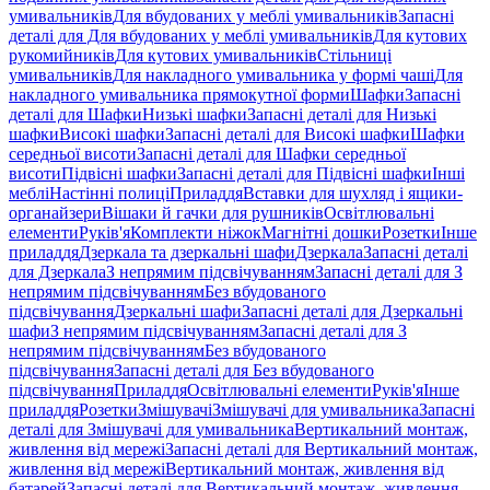
умивальників
Для вбудованих у меблі умивальників
Запасні
деталі для Для вбудованих у меблі умивальників
Для кутових
рукомийників
Для кутових умивальників
Стільниці
умивальників
Для накладного умивальника у формі чаші
Для
накладного умивальника прямокутної форми
Шафки
Запасні
деталі для Шафки
Низькі шафки
Запасні деталі для Низькі
шафки
Високі шафки
Запасні деталі для Високі шафки
Шафки
середньої висоти
Запасні деталі для Шафки середньої
висоти
Підвісні шафки
Запасні деталі для Підвісні шафки
Інші
меблі
Настінні полиці
Приладдя
Вставки для шухляд і ящики-
органайзери
Вішаки й гачки для рушників
Освітлювальні
елементи
Руків'я
Комплекти ніжок
Магнітні дошки
Розетки
Інше
приладдя
Дзеркала та дзеркальні шафи
Дзеркала
Запасні деталі
для Дзеркала
З непрямим підсвічуванням
Запасні деталі для З
непрямим підсвічуванням
Без вбудованого
підсвічування
Дзеркальні шафи
Запасні деталі для Дзеркальні
шафи
З непрямим підсвічуванням
Запасні деталі для З
непрямим підсвічуванням
Без вбудованого
підсвічування
Запасні деталі для Без вбудованого
підсвічування
Приладдя
Освітлювальні елементи
Руків'я
Інше
приладдя
Розетки
Змішувачі
Змішувачі для умивальника
Запасні
деталі для Змішувачі для умивальника
Вертикальний монтаж,
живлення від мережі
Запасні деталі для Вертикальний монтаж,
живлення від мережі
Вертикальний монтаж, живлення від
батарей
Запасні деталі для Вертикальний монтаж, живлення