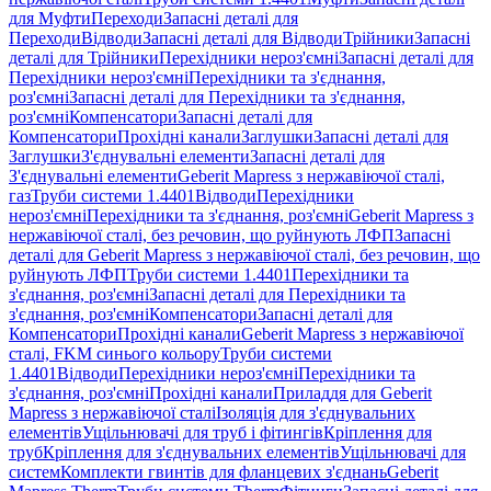
для Муфти
Переходи
Запасні деталі для
Переходи
Відводи
Запасні деталі для Відводи
Трійники
Запасні
деталі для Трійники
Перехідники нероз'ємні
Запасні деталі для
Перехідники нероз'ємні
Перехідники та з'єднання,
роз'ємні
Запасні деталі для Перехідники та з'єднання,
роз'ємні
Компенсатори
Запасні деталі для
Компенсатори
Прохідні канали
Заглушки
Запасні деталі для
Заглушки
З'єднувальні елементи
Запасні деталі для
З'єднувальні елементи
Geberit Mapress з нержавіючої сталі,
газ
Труби системи 1.4401
Відводи
Перехідники
нероз'ємні
Перехідники та з'єднання, роз'ємні
Geberit Mapress з
нержавіючої сталі, без речовин, що руйнують ЛФП
Запасні
деталі для Geberit Mapress з нержавіючої сталі, без речовин, що
руйнують ЛФП
Труби системи 1.4401
Перехідники та
з'єднання, роз'ємні
Запасні деталі для Перехідники та
з'єднання, роз'ємні
Компенсатори
Запасні деталі для
Компенсатори
Прохідні канали
Geberit Mapress з нержавіючої
сталі, FKM синього кольору
Труби системи
1.4401
Відводи
Перехідники нероз'ємні
Перехідники та
з'єднання, роз'ємні
Прохідні канали
Приладдя для Geberit
Mapress з нержавіючої сталі
Ізоляція для з'єднувальних
елементів
Ущільнювачі для труб і фітингів
Кріплення для
труб
Кріплення для з'єднувальних елементів
Ущільнювачі для
систем
Комплекти гвинтів для фланцевих з'єднань
Geberit