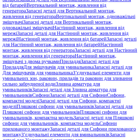
від батарей
Вертикальний монтаж, живлення від
генератора
Запасні деталі для Вертикальний монтаж,
живлення від генератора
Вертикальний монтаж, одноважільні
змішувачі
Запасні деталі для Вертикальний монтаж,
одноважільні змішувачі
Настінний монтаж, живлення від
мережі
Запасні деталі для Настінний монтаж, живлення від
мережі
Настінний монтаж, живлення від батарей
Запасні деталі
для Настінний монтаж, живлення від батарей
Настінний
монтаж, живлення від генератора
Запасні деталі для Настінний
монтаж, живлення від генератора
Настінний монтаж,
змішувачі з двома ручками
Приладдя
Запасні деталі для
Приладдя
Для змішувачів для умивальника
Запасні деталі для
Для змішувачів для умивальника
З’єднувальні елементи для
умивальних зон, раковин, приладів та раковин для зливання
сильно забрудненої води
Зливна арматура для
умивальників
Запасні деталі для Зливна арматура для
умивальників
Сифони
Запасні деталі для Сифони
Сифони,
компактні моделі
Запасні деталі для Сифони, компактні
моделі
Пляшкові сифони для умивальників
Запасні деталі для
Пляшкові сифони для умивальників
Пляшкові сифони для
умивальників, компактна модель
Запасні деталі для Пляшкові
сифони для умивальників, компактна модель
Сифони
прихованого монтажу
Запасні деталі для Сифони прихованого
монтажу
З’єднувальні елементи для вмивальників
Запасні