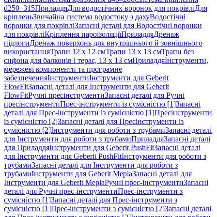
d250–315
Приладдя
Для водостічних воронок для покрівлі
Для
кріплень
Звичайна система водостоку з даху
Водостічні
воронки для покрівлі
Запасні деталі для Водостічні воронки
для покрівлі
Кріплення пароізоляції
Приладдя
Дренаж
підлоги
Дренаж поверхонь для внутрішнього й зовнішнього
використання
Трапи 12 x 12 см
Трапи 13 x 13 см
Трапи без
сифона для балконів і терас, 13 x 13 см
Приладдя
Інструменти,
мережеві компоненти та програмне
забезпечення
Інструменти
Інструменти для Geberit
FlowFit
Запасні деталі для Інструменти для Geberit
FlowFit
Ручні пресінструменти
Запасні деталі для Ручні
пресінструменти
Прес-інструменти із сумісністю [1]
Запасні
деталі для Прес-інструменти із сумісністю [1]
Пресінструменти
із сумісністю [2]
Запасні деталі для Пресінструменти із
сумісністю [2]
Інструменти для роботи з трубами
Запасні деталі
для Інструменти для роботи з трубами
Приладдя
Запасні деталі
для Приладдя
Інструменти для Geberit PushFit
Запасні деталі
для Інструменти для Geberit PushFit
Інструменти для роботи з
трубами
Запасні деталі для Інструменти для роботи з
трубами
Інструменти для Geberit Mepla
Запасні деталі для
Інструменти для Geberit Mepla
Ручні прес-інструменти
Запасні
деталі для Ручні прес-інструменти
Прес-інструменти з
сумісністю [1]
Запасні деталі для Прес-інструменти з
сумісністю [1]
Прес-інструменти з сумісністю [2]
Запасні деталі