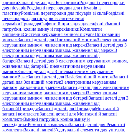
кришки
Запасні деталі для Без кришки
Розділові перегородки
для пісуарів
Роздільні перегородки для пісуарів із
пластику
Роздільні перегородки для пісуарів зі скла
Роздільні
перегородки для пісуарів із сантехнічної
кераміки
Приладдя
Сифони й приладдя для сифонів
Змивні
патрубки, коліна змиву й перехідники
Комплекти
кріплення
Системи керування змивом пісуара
Прихований
монтаж
Запасні деталі для Прихований монтаж
З електронним
керуванням змивом, живлення від мережі
Запасні деталі для З
електронним керуванням змивом, живлення від мережі
З
електронним керуванням змивом, живлення від
батарей
Запасні деталі для З електронним керуванням змивом,
живлення від батарей
З пневматичним керуванням
змивом
Запасні деталі для З пневматичним керуванням
змивом
Basic
Запасні деталі для Basic
Зовнішній монтаж
Запасні
деталі для Зовнішній монтаж
З електронним керуванням
змивом, живлення від мережі
Запасні деталі для З електронним
керуванням змивом, живлення від мережі
З електронним
керуванням змивом, живлення від батарей
Запасні деталі для З
електронним керуванням змивом, живлення від
батарей
Приладдя
Запасні деталі для Приладдя
Монтажні й
запасні комплекти
Запасні деталі для Монтажні й запасні
комплекти
Змивні патрубки, коліна змиву й
перехідники
Ремонтні комплекти
Запасні деталі для Ремонтні
комплекти
Захисні панелі
З’єднувальні елементи для унітазів,