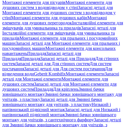
Монтажні елементи для пісуарів
Монтажні елементи для
душових систем з водовідводом у стіні
Запасні деталі для
Монтажні елементи для душових систем з водовідводом у
стіні
Монтажні елементи для душових кабін
Монтажні
елементи для душових перегородок
Інсталяційні елементи для
змішувачів для умивальника та приладів
Запасні деталі для
Інсталяційні елементи для змішувачів для умивальника та
приладів
Монтажні елементи для пральних і посудомийних
машин
Запасні деталі для Монтажні елементи для пральних і
посудомийних машин
Монтажні елементи для консольних
навантажень
Приладдя
Запасні деталі для
Приладдя
Приладдя
Запасні деталі для Приладдя
Для стінних
систем
Запасні деталі для Для стінних систем
Для систем
постачання
Запасні деталі для Для систем постачання
Для
відведення води
Geberit Kombifix
Монтажні елементи
Запасні
деталі для Монтажні елементи
Монтажні елементи для
душових систем
Запасні деталі для Монтажні елементи для
душових систем
Приладдя
Для кріплень
Змивні бачки
зовнішнього монтажу
Змивні бачки зовнішнього монтажу для
унітазів, з пластику
Запасні деталі для Змивні бачки
зовнішнього монтажу для унітазів, з пластику
Низький і
напівнизький підвісний монтаж
Запасні деталі для Низький і
напівнизький підвісний монтаж
Змивні бачки зовнішнього
монтажу для унітазів, з сантехнічного фарфору
Запасні деталі
для Змивні бачки зовнішнього монтажу для унітазів, з