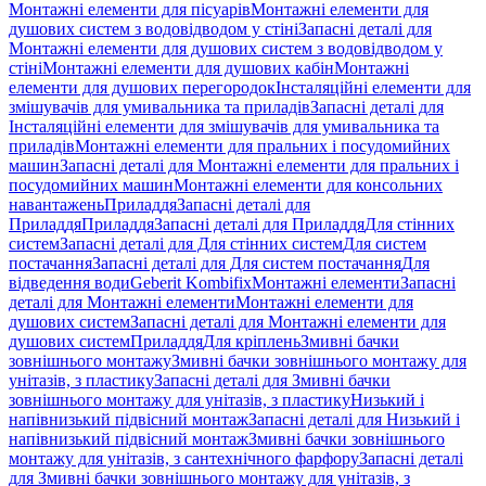
Монтажні елементи для пісуарів
Монтажні елементи для
душових систем з водовідводом у стіні
Запасні деталі для
Монтажні елементи для душових систем з водовідводом у
стіні
Монтажні елементи для душових кабін
Монтажні
елементи для душових перегородок
Інсталяційні елементи для
змішувачів для умивальника та приладів
Запасні деталі для
Інсталяційні елементи для змішувачів для умивальника та
приладів
Монтажні елементи для пральних і посудомийних
машин
Запасні деталі для Монтажні елементи для пральних і
посудомийних машин
Монтажні елементи для консольних
навантажень
Приладдя
Запасні деталі для
Приладдя
Приладдя
Запасні деталі для Приладдя
Для стінних
систем
Запасні деталі для Для стінних систем
Для систем
постачання
Запасні деталі для Для систем постачання
Для
відведення води
Geberit Kombifix
Монтажні елементи
Запасні
деталі для Монтажні елементи
Монтажні елементи для
душових систем
Запасні деталі для Монтажні елементи для
душових систем
Приладдя
Для кріплень
Змивні бачки
зовнішнього монтажу
Змивні бачки зовнішнього монтажу для
унітазів, з пластику
Запасні деталі для Змивні бачки
зовнішнього монтажу для унітазів, з пластику
Низький і
напівнизький підвісний монтаж
Запасні деталі для Низький і
напівнизький підвісний монтаж
Змивні бачки зовнішнього
монтажу для унітазів, з сантехнічного фарфору
Запасні деталі
для Змивні бачки зовнішнього монтажу для унітазів, з