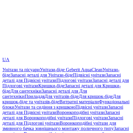
UA
Унітази та пісуари
Унітази-біде Geberit AquaClean
Унітази-
біде
Запасні деталі для Унітази-біде
Підвісні унітази
Запасні
деталі для Підвісні унітази
Підлогові унітази
Запасні деталі для
Підлогові унітази
Кришки-біде
Запасні деталі для Кришки-
біде
Для сантехніки
Запасні деталі для Для
сантехніки
Приладдя
Для унітазів-біде
Для кришок-біде
Для
кришок-біде та унітазів-біде
Витратні матеріали
Функціональні
блоки
Унітази та сидіння з кришкою
Підвісні унітази
Запасні
деталі для Підвісні унітази
Воронкоподібні унітази
Запасні
деталі для Воронкоподібні унітази
Підлогові унітази
Запасні
деталі для Підлогові унітази
Воронкоподібні унітази для
змивного бачка зовнішнього монтажу поличного типу
Запасні