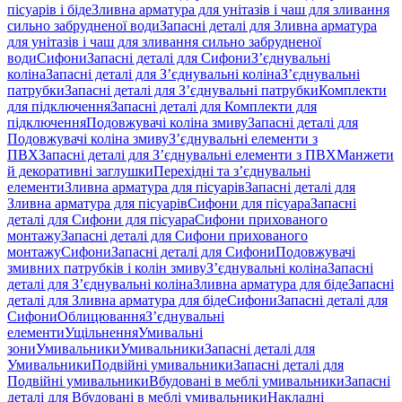
пісуарів і біде
Зливна арматура для унітазів і чаш для зливання
сильно забрудненої води
Запасні деталі для Зливна арматура
для унітазів і чаш для зливання сильно забрудненої
води
Сифони
Запасні деталі для Сифони
З’єднувальні
коліна
Запасні деталі для З’єднувальні коліна
З’єднувальні
патрубки
Запасні деталі для З’єднувальні патрубки
Комплекти
для підключення
Запасні деталі для Комплекти для
підключення
Подовжувачі коліна змиву
Запасні деталі для
Подовжувачі коліна змиву
З’єднувальні елементи з
ПВХ
Запасні деталі для З’єднувальні елементи з ПВХ
Манжети
й декоративні заглушки
Перехідні та з’єднувальні
елементи
Зливна арматура для пісуарів
Запасні деталі для
Зливна арматура для пісуарів
Сифони для пісуара
Запасні
деталі для Сифони для пісуара
Сифони прихованого
монтажу
Запасні деталі для Сифони прихованого
монтажу
Сифони
Запасні деталі для Сифони
Подовжувачі
змивних патрубків і колін змиву
З’єднувальні коліна
Запасні
деталі для З’єднувальні коліна
Зливна арматура для біде
Запасні
деталі для Зливна арматура для біде
Сифони
Запасні деталі для
Сифони
Облицювання
З’єднувальні
елементи
Ущільнення
Умивальні
зони
Умивальники
Умивальники
Запасні деталі для
Умивальники
Подвійні умивальники
Запасні деталі для
Подвійні умивальники
Вбудовані в меблі умивальники
Запасні
деталі для Вбудовані в меблі умивальники
Накладні