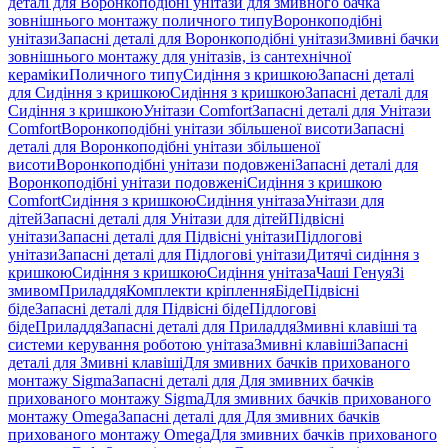
деталі для Воронкоподібні унітази для змивного бачка
зовнішнього монтажу поличного типу
Воронкоподібні
унітази
Запасні деталі для Воронкоподібні унітази
Змивні бачки
зовнішнього монтажу для унітазів, із сантехнічної
кераміки
Поличного типу
Сидіння з кришкою
Запасні деталі
для Сидіння з кришкою
Сидіння з кришкою
Запасні деталі для
Сидіння з кришкою
Унітази Comfort
Запасні деталі для Унітази
Comfort
Воронкоподібні унітази збільшеної висоти
Запасні
деталі для Воронкоподібні унітази збільшеної
висоти
Воронкоподібні унітази подовжені
Запасні деталі для
Воронкоподібні унітази подовжені
Сидіння з кришкою
Comfort
Сидіння з кришкою
Сидіння унітаза
Унітази для
дітей
Запасні деталі для Унітази для дітей
Підвісні
унітази
Запасні деталі для Підвісні унітази
Підлогові
унітази
Запасні деталі для Підлогові унітази
Дитячі сидіння з
кришкою
Сидіння з кришкою
Сидіння унітаза
Чаші Генуя
Зі
змивом
Приладдя
Комплекти кріплення
Біде
Підвісні
біде
Запасні деталі для Підвісні біде
Підлогові
біде
Приладдя
Запасні деталі для Приладдя
Змивні клавіші та
системи керування роботою унітаза
Змивні клавіші
Запасні
деталі для Змивні клавіші
Для змивних бачків прихованого
монтажу Sigma
Запасні деталі для Для змивних бачків
прихованого монтажу Sigma
Для змивних бачків прихованого
монтажу Omega
Запасні деталі для Для змивних бачків
прихованого монтажу Omega
Для змивних бачків прихованого