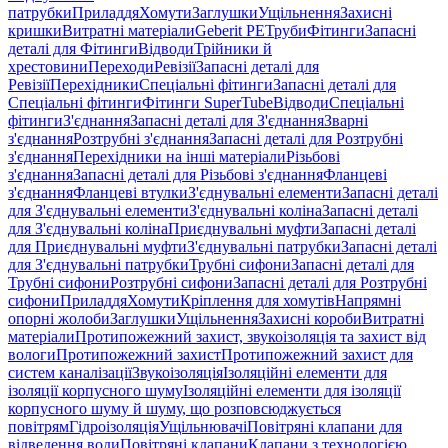
патрубки
Приладдя
Хомути
Заглушки
Ущільнення
Захисні
кришки
Витратні матеріали
Geberit PE
Труби
Фітинги
Запасні
деталі для Фітинги
Відводи
Трійники й
хрестовини
Переходи
Ревізії
Запасні деталі для
Ревізії
Перехідники
Спеціальні фітинги
Запасні деталі для
Спеціальні фітинги
Фітинги SuperTube
Відводи
Спеціальні
фітинги
З'єднання
Запасні деталі для З'єднання
Зварні
з'єднання
Розтрубні з'єднання
Запасні деталі для Розтрубні
з'єднання
Перехідники на інші матеріали
Різьбові
з'єднання
Запасні деталі для Різьбові з'єднання
Фланцеві
з'єднання
Фланцеві втулки
З'єднувальні елементи
Запасні деталі
для З'єднувальні елементи
З'єднувальні коліна
Запасні деталі
для З'єднувальні коліна
Приєднувальні муфти
Запасні деталі
для Приєднувальні муфти
З'єднувальні патрубки
Запасні деталі
для З'єднувальні патрубки
Трубні сифони
Запасні деталі для
Трубні сифони
Розтрубні сифони
Запасні деталі для Розтрубні
сифони
Приладдя
Хомути
Кріплення для хомутів
Напрямні
опорні жолоби
Заглушки
Ущільнення
Захисні короби
Витратні
матеріали
Протипожежний захист, звукоізоляція та захист від
вологи
Протипожежний захист
Протипожежний захист для
систем каналізації
Звукоізоляція
Ізоляційні елементи для
ізоляції корпусного шуму
Ізоляційні елементи для ізоляції
корпусного шуму й шуму, що розповсюджується
повітрям
Гідроізоляція
Ущільнювачі
Повітряні клапани для
відведення води
Повітряні клапани
Клапани з технологією