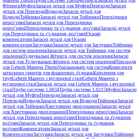
Mapress Therm
Труби системи Therm
Фітинги
Запасні деталі для
Фітинги
Муфти
Запасні деталі для Муфти
Переходи
Запасні
деталі для Переходи
Відводи
Запасні деталі для
Відводи
Трійники
Запасні деталі для Трійники
Перехідники
нероз’ємні
Запасні деталі для Перехідники
нероз’ємні
Перехідники та з’єднання, роз’ємні
Запасні деталі
для Перехідники та з’єднання, роз’ємні
Осьові
компенсатори
Запасні деталі для Осьові
компенсатори
Заглушки
Запасні деталі для Заглушки
Трійники
для систем опалення
Запасні деталі для Трійники для систем
опалення
З'єднувальні фітинги для систем опалення
Запасні
деталі для З'єднувальні фітинги для систем опалення
Приладдя
для Geberit Mapress Therm
Ущільнювачі для систем
Комплекти
затискних гвинтів для фланцевих з'єднань
Кріплення для
труб
Geberit Mapress з вуглецевої сталі
Geberit Mapress з
вуглецевої сталі
Запасні деталі для Geberit Mapress з вуглецевої
сталі
Труби системи 1.0034
Труби системи 1.0215
Муфти
Запасні
деталі для Муфти
Переходи
Запасні деталі для
Переходи
Відводи
Запасні деталі для Відводи
Трійники
Запасні
деталі для Трійники
Хрестовини двоплощинні
Запасні деталі
для Хрестовини двоплощинні
Перехідники нероз'ємні
Запасні
деталі для Перехідники нероз'ємні
Перехідники та з'єднання,
роз'ємні
Запасні деталі для Перехідники та з'єднання,
роз'ємні
Компенсатори
Запасні деталі для
Компенсатори
Заглушки
Запасні деталі для Заглушки
Трійники