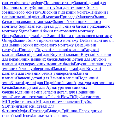
сантехнічного фарфору
Поличного типу
Запасні деталі для
Поличного типу
Змивні патрубки для змивних бачків
зовнішнього монтажу
Високий підвісний монтаж
Низький і
напівнизький підвісний монтаж
Приладдя
Манжети
Змивні
бачки прихованого монтажу
Змивні бачки прихованого
монтажу Sigma
Запасні деталі для Змивні бачки прихованого
монтажу Sigma
Змивні бачки прихованого монтажу
Omega
Запасні деталі для Змивні бачки прихованого монтажу
Omega
Змивні бачки прихованого монтажу Delta
Запасні деталі
для Змивні бачки прихованого монтажу Delta
Змивні
патрубки
Приладдя
Впускні та зливні клапани
Впускні
клапани
Запасні деталі для Впускні клапани
Впускні клапани
для керамічних змивних бачків
Запасні деталі для Впускні
клапани для керамічних змивних бачків
Впускні клапани для
змивних бачків універсальні
Запасні деталі для Впускні
клапани для змивних бачків універсальні
Зливні
клапани
Запасні деталі для Зливні клапани
Подвійний
змив
Запасні деталі для Подвійний змив
Арматура для змивних
бачкiв
Запасні деталі для Арматура для змивних
бачкiв
Подвійний змив
Запасні деталі для Подвійний
змив
Системи постачання
Geberit FlowFit
Труби системи
ML
Труби системи ML для систем опалення
Трубы
SL
Фітинги
Запасні деталі для
Фітинги
Муфти
Переходи
Відводи
Трійники
Перехідники
нероз’ємні
Перехідники та з'єднання,