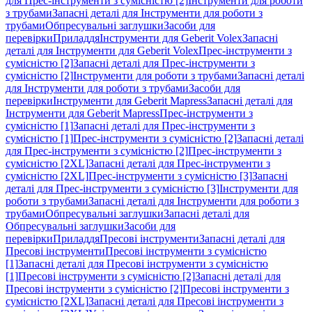
для Прес-інструменти з сумісністю [2]
Інструменти для роботи
з трубами
Запасні деталі для Інструменти для роботи з
трубами
Обпресувальні заглушки
Засоби для
перевірки
Приладдя
Інструменти для Geberit Volex
Запасні
деталі для Інструменти для Geberit Volex
Прес-інструменти з
сумісністю [2]
Запасні деталі для Прес-інструменти з
сумісністю [2]
Інструменти для роботи з трубами
Запасні деталі
для Інструменти для роботи з трубами
Засоби для
перевірки
Інструменти для Geberit Mapress
Запасні деталі для
Інструменти для Geberit Mapress
Прес-інструменти з
сумісністю [1]
Запасні деталі для Прес-інструменти з
сумісністю [1]
Прес-інструменти з сумісністю [2]
Запасні деталі
для Прес-інструменти з сумісністю [2]
Прес-інструменти з
сумісністю [2XL]
Запасні деталі для Прес-інструменти з
сумісністю [2XL]
Прес-інструменти з сумісністю [3]
Запасні
деталі для Прес-інструменти з сумісністю [3]
Інструменти для
роботи з трубами
Запасні деталі для Інструменти для роботи з
трубами
Обпресувальні заглушки
Запасні деталі для
Обпресувальні заглушки
Засоби для
перевірки
Приладдя
Пресові інструменти
Запасні деталі для
Пресові інструменти
Пресові інструменти з сумісністю
[1]
Запасні деталі для Пресові інструменти з сумісністю
[1]
Пресові інструменти з сумісністю [2]
Запасні деталі для
Пресові інструменти з сумісністю [2]
Пресові інструменти з
сумісністю [2XL]
Запасні деталі для Пресові інструменти з