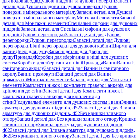
для водовідводів
Душові піддони та душові поверхні
Запасні
деталі для Душові піддони та душові поверхні
Душові
поверхні з мінерального матеріалу
Запасні деталі для Душові
поверхні з мінерального матеріалу
Монтажні елементи
Запасні
деталі для Монтажні елементи
Спеціальні сифони для душових
піддонів
Запасні деталі для Спеціальні сифони для душових
піддонів
Душові перегородки
Запасні деталі для Душові
перегородки
Душові перегородки
Запасні деталі для Душові
перегородки
Бічні перегородки для душової кабіни
Ширми для
ванни
Двері для душу
Запасні деталі для Двері для
душу
Приладдя
Коробки для зберігання в ніші для душових
систем
Коробки для зберігання в ніші
Приладдя
Ванни
Ванни із
санітарного акрилу
Запасні деталі для Ванни із санітарного
акрилу
Ванни прямокутні
Запасні деталі для Ванни
прямокутні
Монтажні елементи
Запасні деталі для Монтажні
елементи
Комплекти ніжок і комплекти траверс і анкерів для
кріплення до стіни
Запасні деталі для Комплекти ніжок і
комплекти траверс і анкерів для кріплення до
стіни
З’єднувальні елементи для душових систем і ванн
Зливна
арматура для душових піддонів, d52
Запасні деталі для Зливна
арматура для душових піддонів, d52
Без кришки зливного
отвору
Запасні деталі для Без кришки зливного отвору
Кришки
зливного отвору
Зливна арматура для душових піддонів,
d62
Запасні деталі для Зливна арматура для душових піддонів,
d62
Без кришки зливного отвору
Запасні деталі для Без кришки