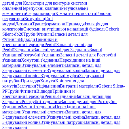
деталі для Колектори для контурів системи
опалення
Перепускні клапани
Регулювальні
компоненти
Сервоприводи
Кімнатні термостати
Головні
регулятори
Комунікаційні
модулі
Датчики
Трансформатори
Приладдя
Ізоляція для
колекторів
Системи внутрішньої каналізації будівель
Geberit
Silent-db20
Труби
Фітинги
Запасні деталі для
Фітинги
Відводи
Трійники й
хрестовини
Переходи
Ревізії
Запасні деталі для
Ревізії
З'єднання
Запасні деталі для З'єднання
Зварні
з'єднання
Розтрубні з'єднання
Запасні деталі для Розтрубні
з'єднання
Хомутові з'єднання
Перехідники на інші
матеріали
З'єднувальні елементи
Запасні деталі для
З'єднувальні елементи
З'єднувальні коліна
Запасні деталі для
З'єднувальні коліна
З'єднувальні муфти
З'єднувальні
патрубки
Приладдя
Хомути
Кріплення для
хомутів
Заглушки
Ущільнення
Витратні матеріали
Geberit Silent-
PP
Труби
Фітинги
Відводи
Трійники й
хрестовини
Переходи
Ревізії
З'єднання
Запасні деталі для
З'єднання
Розтрубні з'єднання
Запасні деталі для Розтрубні
з'єднання
Зачіпні з'єднання
Перехідники на інші
матеріали
З'єднувальні елементи
Запасні деталі для
З'єднувальні елементи
З'єднувальні коліна
Запасні деталі для
З'єднувальні коліна
З'єднувальні патрубки
Запасні деталі для
З'єднувальні