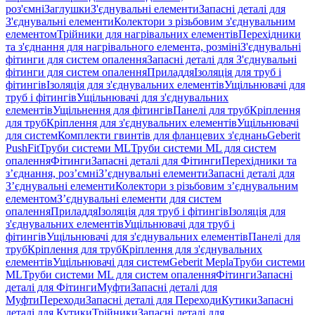
роз'ємні
Заглушки
З'єднувальні елементи
Запасні деталі для
З'єднувальні елементи
Колектори з різьбовим з'єднувальним
елементом
Трійники для нагрівальних елементів
Перехідники
та з'єднання для нагрівального елемента, розміні
З'єднувальні
фітинги для систем опалення
Запасні деталі для З'єднувальні
фітинги для систем опалення
Приладдя
Ізоляція для труб і
фітингів
Ізоляція для з'єднувальних елементів
Ущільнювачі для
труб і фітингів
Ущільнювачі для з'єднувальних
елементів
Ущільнення для фітингів
Панелі для труб
Кріплення
для труб
Кріплення для з'єднувальних елементів
Ущільнювачі
для систем
Комплекти гвинтів для фланцевих з'єднань
Geberit
PushFit
Труби системи ML
Труби системи ML для систем
опалення
Фітинги
Запасні деталі для Фітинги
Перехідники та
з’єднання, роз’ємні
З’єднувальні елементи
Запасні деталі для
З’єднувальні елементи
Колектори з різьбовим з’єднувальним
елементом
З’єднувальні елементи для систем
опалення
Приладдя
Ізоляція для труб і фітингів
Ізоляція для
з'єднувальних елементів
Ущільнювачі для труб і
фітингів
Ущільнювачі для з'єднувальних елементів
Панелі для
труб
Кріплення для труб
Кріплення для з'єднувальних
елементів
Ущільнювачі для систем
Geberit Mepla
Труби системи
ML
Труби системи ML для систем опалення
Фітинги
Запасні
деталі для Фітинги
Муфти
Запасні деталі для
Муфти
Переходи
Запасні деталі для Переходи
Кутики
Запасні
деталі для Кутики
Трійники
Запасні деталі для