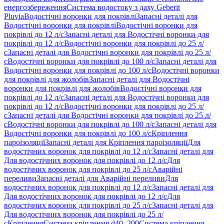
енергозбереження
Система водостоку з даху Geberit
Pluvia
Водостічні воронки для покрівлі
Запасні деталі для
Водостічні воронки для покрівлі
Водостічні воронки для
покрівлі до 12 л/с
Запасні деталі для Водостічні воронки для
покрівлі до 12 л/с
Водостічні воронки для покрівлі до 25 л/
с
Запасні деталі для Водостічні воронки для покрівлі до 25 л/
с
Водостічні воронки для покрівлі до 100 л/с
Запасні деталі для
Водостічні воронки для покрівлі до 100 л/с
Водостічні воронки
для покрівлі для жолобів
Запасні деталі для Водостічні
воронки для покрівлі для жолобів
Водостічні воронки для
покрівлі до 12 л/с
Запасні деталі для Водостічні воронки для
покрівлі до 12 л/с
Водостічні воронки для покрівлі до 25 л/
с
Запасні деталі для Водостічні воронки для покрівлі до 25 л/
с
Водостічні воронки для покрівлі до 100 л/с
Запасні деталі для
Водостічні воронки для покрівлі до 100 л/с
Кріплення
пароізоляції
Запасні деталі для Кріплення пароізоляції
Для
водостічних воронок для покрівлі до 12 л/с
Запасні деталі для
Для водостічних воронок для покрівлі до 12 л/с
Для
водостічних воронок для покрівлі до 25 л/с
Аварійні
переливи
Запасні деталі для Аварійні переливи
Для
водостічних воронок для покрівлі до 12 л/с
Запасні деталі для
Для водостічних воронок для покрівлі до 12 л/с
Для
водостічних воронок для покрівлі до 25 л/с
Запасні деталі для
Для водостічних воронок для покрівлі до 25 л/
с
Кріплення
Система кріплення d40–200
Система кріплення