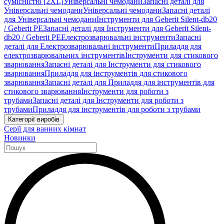
сумісністю [2XL]
Універсальні чемодани
Запасні деталі для
Універсальні чемодани
Універсальні чемодани
Запасні деталі
для Універсальні чемодани
Інструменти для Geberit Silent-db20
/ Geberit PE
Запасні деталі для Інструменти для Geberit Silent-
db20 / Geberit PE
Електрозварювальні інструменти
Запасні
деталі для Електрозварювальні інструменти
Приладдя для
електрозварювальних інструментів
Інструменти для стикового
зварювання
Запасні деталі для Інструменти для стикового
зварювання
Приладдя для інструментів для стикового
зварювання
Запасні деталі для Приладдя для інструментів для
стикового зварювання
Інструменти для роботи з
трубами
Запасні деталі для Інструменти для роботи з
трубами
Приладдя для інструментів для роботи з трубами
Категорії виробів
Серії для ванних кімнат
Новинки