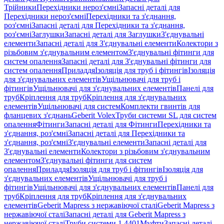
Трійники
Перехідники нероз'ємні
Запасні деталі для
Перехідники нероз'ємні
Перехідники та з'єднання,
роз'ємні
Запасні деталі для Перехідники та з'єднання,
роз'ємні
Заглушки
Запасні деталі для Заглушки
З'єднувальні
елементи
Запасні деталі для З'єднувальні елементи
Колектори з
різьбовим з'єднувальним елементом
З'єднувальні фітинги для
систем опалення
Запасні деталі для З'єднувальні фітинги для
систем опалення
Приладдя
Ізоляція для труб і фітингів
Ізоляція
для з'єднувальних елементів
Ущільнювачі для труб і
фітингів
Ущільнювачі для з'єднувальних елементів
Панелі для
труб
Кріплення для труб
Кріплення для з'єднувальних
елементів
Ущільнювачі для систем
Комплекти гвинтів для
фланцевих з'єднань
Geberit Volex
Труби системи SL для систем
опалення
Фітинги
Запасні деталі для Фітинги
Перехідники та
з'єднання, роз'ємні
Запасні деталі для Перехідники та
з'єднання, роз'ємні
З'єднувальні елементи
Запасні деталі для
З'єднувальні елементи
Колектори з різьбовим з'єднувальним
елементом
З'єднувальні фітинги для систем
опалення
Приладдя
Ізоляція для труб і фітингів
Ізоляція для
з'єднувальних елементів
Ущільнювачі для труб і
фітингів
Ущільнювачі для з'єднувальних елементів
Панелі для
труб
Кріплення для труб
Кріплення для з'єднувальних
елементів
Geberit Mapress з нержавіючої сталі
Geberit Mapress з
нержавіючої сталі
Запасні деталі для Geberit Mapress з
нержавіючої сталі
Труби системи 1.4401
Муфти
Запасні деталі