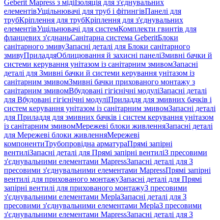
Geberit Mapress з міді
Ізоляція для з'єднувальних
елементів
Ущільнювачі для труб і фітингів
Панелі для
труб
Кріплення для труб
Кріплення для з'єднувальних
елементів
Ущільнювачі для систем
Комплекти гвинтів для
фланцевих з'єднань
Санітарна система Geberit
Блоки
санітарного змиву
Запасні деталі для Блоки санітарного
змиву
Приладдя
Облицювання й захисні панелі
Змивні бачки й
системи керування унітазом із санітарним змивом
Запасні
деталі для Змивні бачки й системи керування унітазом із
санітарним змивом
Змивні бачки прихованого монтажу з
санітарним змивом
Вбудовані гігієнічні модулі
Запасні деталі
для Вбудовані гігієнічні модулі
Приладдя для змивних бачків і
систем керування унітазом із санітарним змивом
Запасні деталі
для Приладдя для змивних бачків і систем керування унітазом
із санітарним змивом
Мережеві блоки живлення
Запасні деталі
для Мережеві блоки живлення
Мережеві
компоненти
Трубопровідна арматура
Прямі запірні
вентилі
Запасні деталі для Прямі запірні вентилі
З пресовими
з'єднувальними елементами Mapress
Запасні деталі для З
пресовими з'єднувальними елементами Mapress
Прямі запірні
вентилі для прихованого монтажу
Запасні деталі для Прямі
запірні вентилі для прихованого монтажу
З пресовими
з'єднувальними елементами Mepla
Запасні деталі для З
пресовими з'єднувальними елементами Mepla
З пресовими
з'єднувальними елементами Mapress
Запасні деталі для З