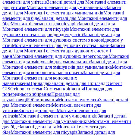
елементи для унітазів
Запасні деталі для Монтажні елементи
для унітазів
Монтажні елементи для умивальників
Запасні
деталі для Монтажні елементи для умивальників
Монтажні
елементи для біде
Запасні деталі для Монтажні елементи для
біде
Монтажні елементи для пісуарів
Запасні деталі для
Монтажні елементи для пісуарів
Монтажні елементи для
душових систем з водовідводом у стіні
Запасні деталі для
Монтажні елементи для душових систем з водовідводом у
стіні
Монтажні елементи для душових систем і ванн
Запасні
деталі для Монтажні елементи для душових систем і
ванн
Монтажні елементи для душових перегородок
Монтажні
елементи для змішувачів для умивальника
Запасні деталі для
Монтажні елементи для змішувачів для умивальника
Монтажні
елементи для консольних навантажень
Запасні деталі для
Монтажні елементи для консольних
навантажень
Приладдя
Запасні деталі для Приладдя
Geberit
GIS
Стінові системи
Системи кріплення
Приладдя для
попереднього збирання
Приладдя для
звукоізоляції
Облицювання
Монтажні елементи
Запасні деталі
для Монтажні елементи
Монтажні елементи для
унітазів
Запасні деталі для Монтажні елементи для
унітазів
Монтажні елементи для умивальників
Запасні деталі
для Монтажні елементи для умивальників
Монтажні елементи
для біде
Запасні деталі для Монтажні елементи для
біде
Монтажні елементи для пісуарів
Запасні деталі для