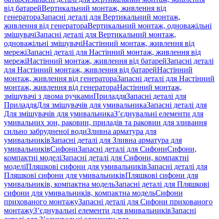
від батарей
Вертикальний монтаж, живлення від
генератора
Запасні деталі для Вертикальний монтаж,
живлення від генератора
Вертикальний монтаж, одноважільні
змішувачі
Запасні деталі для Вертикальний монтаж,
одноважільні змішувачі
Настінний монтаж, живлення від
мережі
Запасні деталі для Настінний монтаж, живлення від
мережі
Настінний монтаж, живлення від батарей
Запасні деталі
для Настінний монтаж, живлення від батарей
Настінний
монтаж, живлення від генератора
Запасні деталі для Настінний
монтаж, живлення від генератора
Настінний монтаж,
змішувачі з двома ручками
Приладдя
Запасні деталі для
Приладдя
Для змішувачів для умивальника
Запасні деталі для
Для змішувачів для умивальника
З’єднувальні елементи для
умивальних зон, раковин, приладів та раковин для зливання
сильно забрудненої води
Зливна арматура для
умивальників
Запасні деталі для Зливна арматура для
умивальників
Сифони
Запасні деталі для Сифони
Сифони,
компактні моделі
Запасні деталі для Сифони, компактні
моделі
Пляшкові сифони для умивальників
Запасні деталі для
Пляшкові сифони для умивальників
Пляшкові сифони для
умивальників, компактна модель
Запасні деталі для Пляшкові
сифони для умивальників, компактна модель
Сифони
прихованого монтажу
Запасні деталі для Сифони прихованого
монтажу
З’єднувальні елементи для вмивальників
Запасні