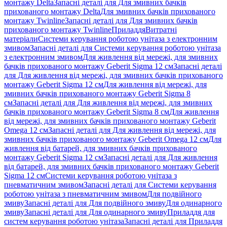
монтажу Delta
Запасні деталі для Для змивних бачків
прихованого монтажу Delta
Для змивних бачків прихованого
монтажу Twinline
Запасні деталі для Для змивних бачків
прихованого монтажу Twinline
Приладдя
Витратні
матеріали
Системи керування роботою унітаза з електронним
змивом
Запасні деталі для Системи керування роботою унітаза
з електронним змивом
Для живлення від мережі, для змивних
бачків прихованого монтажу Geberit Sigma 12 см
Запасні деталі
для Для живлення від мережі, для змивних бачків прихованого
монтажу Geberit Sigma 12 см
Для живлення від мережі, для
змивних бачків прихованого монтажу Geberit Sigma 8
см
Запасні деталі для Для живлення від мережі, для змивних
бачків прихованого монтажу Geberit Sigma 8 см
Для живлення
від мережі, для змивних бачків прихованого монтажу Geberit
Omega 12 см
Запасні деталі для Для живлення від мережі, для
змивних бачків прихованого монтажу Geberit Omega 12 см
Для
живлення від батарей, для змивних бачків прихованого
монтажу Geberit Sigma 12 см
Запасні деталі для Для живлення
від батарей, для змивних бачків прихованого монтажу Geberit
Sigma 12 см
Системи керування роботою унітаза з
пневматичним змивом
Запасні деталі для Системи керування
роботою унітаза з пневматичним змивом
Для подвійного
змиву
Запасні деталі для Для подвійного змиву
Для одинарного
змиву
Запасні деталі для Для одинарного змиву
Приладдя для
систем керування роботою унітаза
Запасні деталі для Приладдя