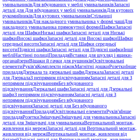
умивальників
Для вбудованих у меблі умивальників
Запасні
деталі для Для вбудованих у меблі умивальників
Для кутових
рукомийників
Для кутових умивальників
Стільниці
умивальників
Для накладного умивальника у формі чаші
Для
накладного умивальника прямокутної форми
Шафки
Запасні
деталі для Шафки
Низькі шафки
Запасні деталі для Низькі
шафки
Високі шафки
Запасні деталі для Високі шафки
Шафки
середньої висоти
Запасні деталі для Шафки середньої
висоти
Підвісні шафки
Запасні деталі для Підвісні шафки
Інші
меблі
Настінні полиці
Приладдя
Вставки для шухляд і ящики-
органайзери
Вішаки й гачки для рушників
Освітлювальні
елементи
Руків'я
Комплекти ніжок
Магнітні дошки
Розетки
Інше
приладдя
Дзеркала та дзеркальні шафи
Дзеркала
Запасні деталі
для Дзеркала
З непрямим підсвічуванням
Запасні деталі для З
непрямим підсвічуванням
Без вбудованого
підсвічування
Дзеркальні шафи
Запасні деталі для Дзеркальні
шафи
З непрямим підсвічуванням
Запасні деталі для З
непрямим підсвічуванням
Без вбудованого
підсвічування
Запасні деталі для Без вбудованого
підсвічування
Приладдя
Освітлювальні елементи
Руків'я
Інше
приладдя
Розетки
Змішувачі
Змішувачі для умивальника
Запасні
деталі для Змішувачі для умивальника
Вертикальний монтаж,
живлення від мережі
Запасні деталі для Вертикальний монтаж,
живлення від мережі
Вертикальний монтаж, живлення від
батарей
Запасні деталі для Вертикальний монтаж, живлення