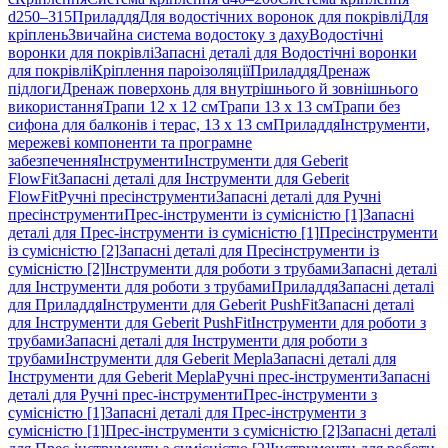
d250–315
Приладдя
Для водостічних воронок для покрівлі
Для
кріплень
Звичайна система водостоку з даху
Водостічні
воронки для покрівлі
Запасні деталі для Водостічні воронки
для покрівлі
Кріплення пароізоляції
Приладдя
Дренаж
підлоги
Дренаж поверхонь для внутрішнього й зовнішнього
використання
Трапи 12 x 12 см
Трапи 13 x 13 см
Трапи без
сифона для балконів і терас, 13 x 13 см
Приладдя
Інструменти,
мережеві компоненти та програмне
забезпечення
Інструменти
Інструменти для Geberit
FlowFit
Запасні деталі для Інструменти для Geberit
FlowFit
Ручні пресінструменти
Запасні деталі для Ручні
пресінструменти
Прес-інструменти із сумісністю [1]
Запасні
деталі для Прес-інструменти із сумісністю [1]
Пресінструменти
із сумісністю [2]
Запасні деталі для Пресінструменти із
сумісністю [2]
Інструменти для роботи з трубами
Запасні деталі
для Інструменти для роботи з трубами
Приладдя
Запасні деталі
для Приладдя
Інструменти для Geberit PushFit
Запасні деталі
для Інструменти для Geberit PushFit
Інструменти для роботи з
трубами
Запасні деталі для Інструменти для роботи з
трубами
Інструменти для Geberit Mepla
Запасні деталі для
Інструменти для Geberit Mepla
Ручні прес-інструменти
Запасні
деталі для Ручні прес-інструменти
Прес-інструменти з
сумісністю [1]
Запасні деталі для Прес-інструменти з
сумісністю [1]
Прес-інструменти з сумісністю [2]
Запасні деталі