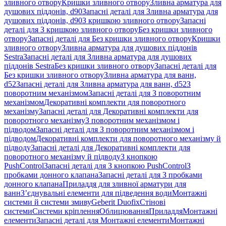
зливного отвору
Кришки зливного отвору
Зливна арматура для
душових піддонів, d90
Запасні деталі для Зливна арматура для
душових піддонів, d90
З кришкою зливного отвору
Запасні
деталі для З кришкою зливного отвору
Без кришки зливного
отвору
Запасні деталі для Без кришки зливного отвору
Кришки
зливного отвору
Зливна арматура для душових піддонів
Sestra
Запасні деталі для Зливна арматура для душових
піддонів Sestra
Без кришки зливного отвору
Запасні деталі для
Без кришки зливного отвору
Зливна арматура для ванн,
d52
Запасні деталі для Зливна арматура для ванн, d52
З
поворотним механізмом
Запасні деталі для З поворотним
механізмом
Декоративні комплекти для поворотного
механізму
Запасні деталі для Декоративні комплекти для
поворотного механізму
З поворотним механізмом і
підводом
Запасні деталі для З поворотним механізмом і
підводом
Декоративні комплекти для поворотного механізму й
підводу
Запасні деталі для Декоративні комплекти для
поворотного механізму й підводу
З кнопкою
PushControl
Запасні деталі для З кнопкою PushControl
З
пробками донного клапана
Запасні деталі для З пробками
донного клапана
Приладдя для зливної арматури для
ванн
З’єднувальні елементи для підведення води
Монтажні
системи й системи змиву
Geberit Duofix
Стінові
системи
Системи кріплення
Облицювання
Приладдя
Монтажні
елементи
Запасні деталі для Монтажні елементи
Монтажні