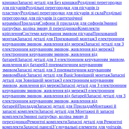
кришки
Запасні деталі для Без кришки
Розділові перегородки
для пісуарів
Роздільні перегородки для пісуарів із
пластику
Роздільні перегородки для пісуарів зі скла
Роздільні
перегородки для пісуарів із сантехнічної
кераміки
Приладдя
Сифони й приладдя для сифонів
Змивні
патрубки, коліна змиву й перехідники
Комплекти
кріплення
Системи керування змивом пісуара
Прихований
монтаж
Запасні деталі для Прихований монтаж
З електронним
керуванням змивом, живлення від мережі
Запасні деталі для З
електронним керуванням змивом, живлення від мережі
З
електронним керуванням змивом, живлення від
батарей
Запасні деталі для З електронним керуванням змивом,
живлення від батарей
З пневматичним керуванням
змивом
Запасні деталі для З пневматичним керуванням
змивом
Basic
Запасні деталі для Basic
Зовнішній монтаж
Запасні
деталі для Зовнішній монтаж
З електронним керуванням
змивом, живлення від мережі
Запасні деталі для З електронним
керуванням змивом, живлення від мережі
З електронним
керуванням змивом, живлення від батарей
Запасні деталі для З
електронним керуванням змивом, живлення від
батарей
Приладдя
Запасні деталі для Приладдя
Монтажні й
запасні комплекти
Запасні деталі для Монтажні й запасні
комплекти
Змивні патрубки, коліна змиву й
перехідники
Ремонтні комплекти
Запасні деталі для Ремонтні
комплекти
Захисні панелі
З’єднувальні елементи для унітазів,