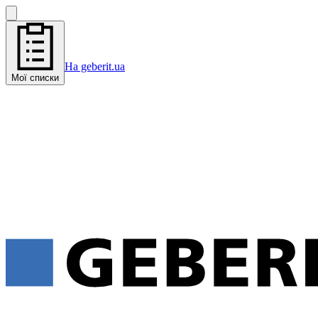
На geberit.ua
Мої списки