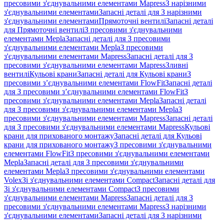
пресовими з'єднувальними елементами Mapress
З нарізними
з'єднувальними елементами
Запасні деталі для З нарізними
з'єднувальними елементами
Прямоточні вентилі
Запасні деталі
для Прямоточні вентилі
З пресовими з'єднувальними
елементами Mepla
Запасні деталі для З пресовими
з'єднувальними елементами Mepla
З пресовими
з'єднувальними елементами Mapress
Запасні деталі для З
пресовими з'єднувальними елементами Mapress
Зливні
вентилі
Кульові крани
Запасні деталі для Кульові крани
З
пресовими з’єднувальними елементами FlowFit
Запасні деталі
для З пресовими з’єднувальними елементами FlowFit
З
пресовими з'єднувальними елементами Mepla
Запасні деталі
для З пресовими з'єднувальними елементами Mepla
З
пресовими з'єднувальними елементами Mapress
Запасні деталі
для З пресовими з'єднувальними елементами Mapress
Кульові
крани для прихованого монтажу
Запасні деталі для Кульові
крани для прихованого монтажу
З пресовими з'єднувальними
елементами FlowFit
З пресовими з'єднувальними елементами
Mepla
Запасні деталі для З пресовими з'єднувальними
елементами Mepla
З пресовими з'єднувальними елементами
Volex
Зі з'єднувальними елементами Compact
Запасні деталі для
Зі з'єднувальними елементами Compact
З пресовими
з'єднувальними елементами Mapress
Запасні деталі для З
пресовими з'єднувальними елементами Mapress
З нарізними
з'єднувальними елементами
Запасні деталі для З нарізними