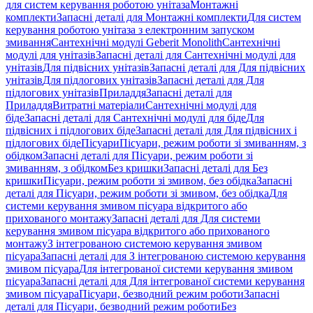
для систем керування роботою унітаза
Монтажні
комплекти
Запасні деталі для Монтажні комплекти
Для систем
керування роботою унітаза з електронним запуском
змивання
Сантехнічні модулі Geberit Monolith
Сантехнічні
модулі для унітазів
Запасні деталі для Сантехнічні модулі для
унітазів
Для підвісних унітазів
Запасні деталі для Для підвісних
унітазів
Для підлогових унітазів
Запасні деталі для Для
підлогових унітазів
Приладдя
Запасні деталі для
Приладдя
Витратні матеріали
Сантехнічні модулі для
біде
Запасні деталі для Сантехнічні модулі для біде
Для
підвісних і підлогових біде
Запасні деталі для Для підвісних і
підлогових біде
Пісуари
Пісуари, режим роботи зі змиванням, з
обідком
Запасні деталі для Пісуари, режим роботи зі
змиванням, з обідком
Без кришки
Запасні деталі для Без
кришки
Пісуари, режим роботи зі змивом, без обідка
Запасні
деталі для Пісуари, режим роботи зі змивом, без обідка
Для
системи керування змивом пісуара відкритого або
прихованого монтажу
Запасні деталі для Для системи
керування змивом пісуара відкритого або прихованого
монтажу
З інтегрованою системою керування змивом
пісуара
Запасні деталі для З інтегрованою системою керування
змивом пісуара
Для інтегрованої системи керування змивом
пісуара
Запасні деталі для Для інтегрованої системи керування
змивом пісуара
Пісуари, безводний режим роботи
Запасні
деталі для Пісуари, безводний режим роботи
Без