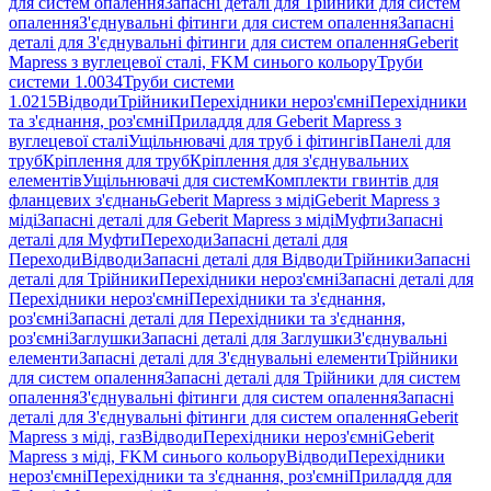
для систем опалення
Запасні деталі для Трійники для систем
опалення
З'єднувальні фітинги для систем опалення
Запасні
деталі для З'єднувальні фітинги для систем опалення
Geberit
Mapress з вуглецевої сталі, FKM синього кольору
Труби
системи 1.0034
Труби системи
1.0215
Відводи
Трійники
Перехідники нероз'ємні
Перехідники
та з'єднання, роз'ємні
Приладдя для Geberit Mapress з
вуглецевої сталі
Ущільнювачі для труб і фітингів
Панелі для
труб
Кріплення для труб
Кріплення для з'єднувальних
елементів
Ущільнювачі для систем
Комплекти гвинтів для
фланцевих з'єднань
Geberit Mapress з міді
Geberit Mapress з
міді
Запасні деталі для Geberit Mapress з міді
Муфти
Запасні
деталі для Муфти
Переходи
Запасні деталі для
Переходи
Відводи
Запасні деталі для Відводи
Трійники
Запасні
деталі для Трійники
Перехідники нероз'ємні
Запасні деталі для
Перехідники нероз'ємні
Перехідники та з'єднання,
роз'ємні
Запасні деталі для Перехідники та з'єднання,
роз'ємні
Заглушки
Запасні деталі для Заглушки
З'єднувальні
елементи
Запасні деталі для З'єднувальні елементи
Трійники
для систем опалення
Запасні деталі для Трійники для систем
опалення
З'єднувальні фітинги для систем опалення
Запасні
деталі для З'єднувальні фітинги для систем опалення
Geberit
Mapress з міді, газ
Відводи
Перехідники нероз'ємні
Geberit
Mapress з міді, FKM синього кольору
Відводи
Перехідники
нероз'ємні
Перехідники та з'єднання, роз'ємні
Приладдя для