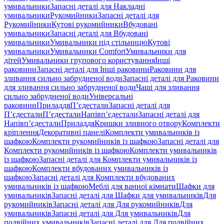
умивальники
Запасні деталі для Накладні
умивальники
Рукомийники
Запасні деталі для
Рукомийники
Кутові рукомийники
Вбудовані
умивальники
Запасні деталі для Вбудовані
умивальники
Умивальники під стільницю
Кутові
умивальники
Умивальники Comfort
Умивальники для
дітей
Умивальники групового користування
Інші
раковини
Запасні деталі для Інші раковини
Раковини для
зливання сильно забрудненої води
Запасні деталі для Раковини
для зливання сильно забрудненої води
Чаші для зливання
сильно забрудненої води
Універсальні
раковини
Приладдя
П’єдестали
Запасні деталі для
П’єдестали
П’єдестали
Напівп’єдестали
Запасні деталі для
Напівп’єдестали
Приладдя
Кришки зливного отвору
Комплекти
кріплення
Декоративні панелі
Комплекти умивальників із
шафкою
Комплекти рукомийників із шафкою
Запасні деталі для
Комплекти рукомийників із шафкою
Комплекти умивальників
із шафкою
Запасні деталі для Комплекти умивальників із
шафкою
Комплекти вбудованих умивальників із
шафкою
Запасні деталі для Комплекти вбудованих
умивальників із шафкою
Меблі для ванної кімнати
Шафки для
умивальників
Запасні деталі для Шафки для умивальників
Для
рукомийників
Запасні деталі для Для рукомийників
Для
умивальників
Запасні деталі для Для умивальників
Для
подвійних умивальників
Запасні деталі для Для подвійних