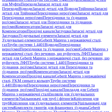
для Муфти
Переходи
Запасні деталі для
Переходи
Відводи
Запасні деталі для Відводи
Трійники
Запасні
деталі для Трійники
Перехідники нероз'ємні
Запасні деталі для
Перехідники нероз'ємні
Перехідники та з'єднання,
роз'ємні
Запасні деталі для Перехідники та з'єднання,
роз'ємні
Компенсатори
Запасні деталі для
Компенсатори
Прохідні канали
Заглушки
Запасні деталі для
Заглушки
З'єднувальні елементи
Запасні деталі для
З'єднувальні елементи
Geberit Mapress з нержавіючої сталі,
газ
Труби системи 1.4401
Відводи
Перехідники
нероз'ємні
Перехідники та з'єднання, роз'ємні
Geberit Mapress з
нержавіючої сталі, без речовин, що руйнують ЛФП
Запасні
деталі для Geberit Mapress з нержавіючої сталі, без речовин, що
руйнують ЛФП
Труби системи 1.4401
Перехідники та
з'єднання, роз'ємні
Запасні деталі для Перехідники та
з'єднання, роз'ємні
Компенсатори
Запасні деталі для
Компенсатори
Прохідні канали
Geberit Mapress з нержавіючої
сталі, FKM синього кольору
Труби системи
1.4401
Відводи
Перехідники нероз'ємні
Перехідники та
з'єднання, роз'ємні
Прохідні канали
Приладдя для Geberit
Mapress з нержавіючої сталі
Ізоляція для з'єднувальних
елементів
Ущільнювачі для труб і фітингів
Кріплення для
труб
Кріплення для з'єднувальних елементів
Ущільнювачі для
систем
Комплекти гвинтів для фланцевих з'єднань
Geberit