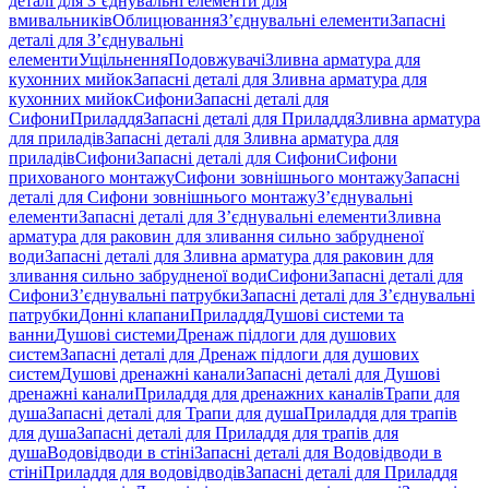
деталі для З’єднувальні елементи для
вмивальників
Облицювання
З’єднувальні елементи
Запасні
деталі для З’єднувальні
елементи
Ущільнення
Подовжувачі
Зливна арматура для
кухонних мийок
Запасні деталі для Зливна арматура для
кухонних мийок
Сифони
Запасні деталі для
Сифони
Приладдя
Запасні деталі для Приладдя
Зливна арматура
для приладів
Запасні деталі для Зливна арматура для
приладів
Сифони
Запасні деталі для Сифони
Сифони
прихованого монтажу
Сифони зовнішнього монтажу
Запасні
деталі для Сифони зовнішнього монтажу
З’єднувальні
елементи
Запасні деталі для З’єднувальні елементи
Зливна
арматура для раковин для зливання сильно забрудненої
води
Запасні деталі для Зливна арматура для раковин для
зливання сильно забрудненої води
Сифони
Запасні деталі для
Сифони
З’єднувальні патрубки
Запасні деталі для З’єднувальні
патрубки
Донні клапани
Приладдя
Душові системи та
ванни
Душові системи
Дренаж підлоги для душових
систем
Запасні деталі для Дренаж підлоги для душових
систем
Душові дренажні канали
Запасні деталі для Душові
дренажні канали
Приладдя для дренажних каналів
Трапи для
душа
Запасні деталі для Трапи для душа
Приладдя для трапів
для душа
Запасні деталі для Приладдя для трапів для
душа
Водовідводи в стіні
Запасні деталі для Водовідводи в
стіні
Приладдя для водовідводів
Запасні деталі для Приладдя