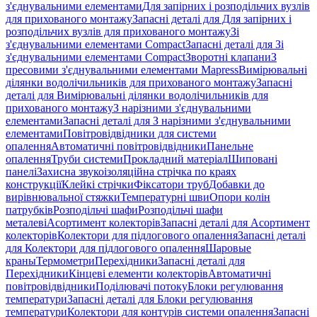
з'єднувальними елементами
Для запірних і розподільчих вузлів
для прихованого монтажу
Запасні деталі для Для запірних і
розподільчих вузлів для прихованого монтажу
Зі
з'єднувальними елементами Compact
Запасні деталі для Зі
з'єднувальними елементами Compact
Зворотні клапани
З
пресовими з'єднувальними елементами Mapress
Вимірювальні
ділянки водолічильників для прихованого монтажу
Запасні
деталі для Вимірювальні ділянки водолічильників для
прихованого монтажу
З нарізними з'єднувальними
елементами
Запасні деталі для З нарізними з'єднувальними
елементами
Повітровідвідники для системи
опалення
Автоматичні повітровідвідники
Панельне
опалення
Труби системи
Прокладний матеріал
Шиповані
панелі
Захисна звукоізоляційна стрічка по краях
конструкції
Клейкі стрічки
Фіксатори труб
Добавки до
вирівнювальної стяжки
Температурні шви
Опори колін
патрубків
Розподільчі шафи
Розподільчі шафи
металеві
Асортимент колекторів
Запасні деталі для Асортимент
колекторів
Колектори для підлогового опалення
Запасні деталі
для Колектори для підлогового опалення
Шаровые
краны
Термометри
Перехідники
Запасні деталі для
Перехідники
Кінцеві елементи колекторів
Автоматичні
повітровідвідники
Поділювачі потоку
Блоки регулювання
температури
Запасні деталі для Блоки регулювання
температури
Колектори для контурів системи опалення
Запасні