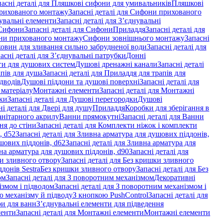
пасні деталі для Пляшкові сифони для умивальників
Пляшкові
рихованого монтажу
Запасні деталі для Сифони прихованого
увальні елементи
Запасні деталі для З’єднувальні
Сифони
Запасні деталі для Сифони
Приладдя
Запасні деталі для
и прихованого монтажу
Сифони зовнішнього монтажу
Запасні
ковин для зливання сильно забрудненої води
Запасні деталі для
асні деталі для З’єднувальні патрубки
Донні
оги для душових систем
Душові дренажні канали
Запасні деталі
пів для душа
Запасні деталі для Приладдя для трапів для
ідводів
Душові піддони та душові поверхні
Запасні деталі для
 матеріалу
Монтажні елементи
Запасні деталі для Монтажні
ки
Запасні деталі для Душові перегородки
Душові
ні деталі для Двері для душу
Приладдя
Коробки для зберігання в
санітарного акрилу
Ванни прямокутні
Запасні деталі для Ванни
ня до стіни
Запасні деталі для Комплекти ніжок і комплекти
, d52
Запасні деталі для Зливна арматура для душових піддонів,
шових піддонів, d62
Запасні деталі для Зливна арматура для
на арматура для душових піддонів, d90
Запасні деталі для
и зливного отвору
Запасні деталі для Без кришки зливного
донів Sestra
Без кришки зливного отвору
Запасні деталі для Без
ом
Запасні деталі для З поворотним механізмом
Декоративні
змом і підводом
Запасні деталі для З поворотним механізмом і
о механізму й підводу
З кнопкою PushControl
Запасні деталі для
ри для ванн
З’єднувальні елементи для підведення
менти
Запасні деталі для Монтажні елементи
Монтажні елементи