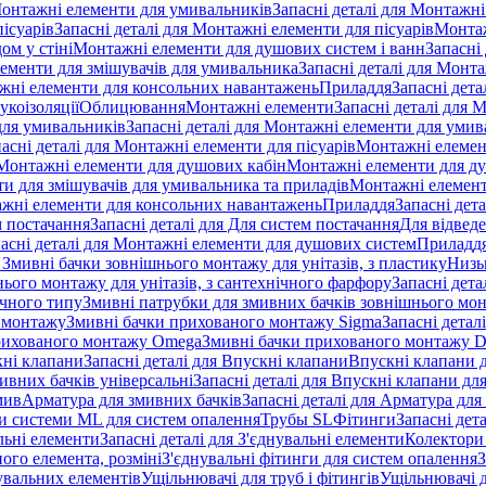
онтажні елементи для умивальників
Запасні деталі для Монтажн
ісуарів
Запасні деталі для Монтажні елементи для пісуарів
Монтаж
ом у стіні
Монтажні елементи для душових систем і ванн
Запасні
ементи для змішувачів для умивальника
Запасні деталі для Монт
ажні елементи для консольних навантажень
Приладдя
Запасні дета
укоізоляції
Облицювання
Монтажні елементи
Запасні деталі для 
ля умивальників
Запасні деталі для Монтажні елементи для умив
асні деталі для Монтажні елементи для пісуарів
Монтажні елемент
Монтажні елементи для душових кабін
Монтажні елементи для д
нти для змішувачів для умивальника та приладів
Монтажні елемент
жні елементи для консольних навантажень
Приладдя
Запасні дет
м постачання
Запасні деталі для Для систем постачання
Для відвед
асні деталі для Монтажні елементи для душових систем
Приладд
я Змивні бачки зовнішнього монтажу для унітазів, з пластику
Низь
ього монтажу для унітазів, з сантехнічного фарфору
Запасні дета
ичного типу
Змивні патрубки для змивних бачків зовнішнього мо
 монтажу
Змивні бачки прихованого монтажу Sigma
Запасні детал
 прихованого монтажу Omega
Змивні бачки прихованого монтажу D
ні клапани
Запасні деталі для Впускні клапани
Впускні клапани д
ивних бачків універсальні
Запасні деталі для Впускні клапани дл
мив
Арматура для змивних бачкiв
Запасні деталі для Арматура для
и системи ML для систем опалення
Трубы SL
Фітинги
Запасні дет
льні елементи
Запасні деталі для З'єднувальні елементи
Колектори 
ого елемента, розміні
З'єднувальні фітинги для систем опалення
З
нувальних елементів
Ущільнювачі для труб і фітингів
Ущільнювачі д