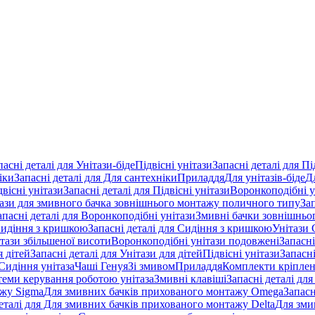
пасні деталі для Унітази-біде
Підвісні унітази
Запасні деталі для Пі
іки
Запасні деталі для Для сантехніки
Приладдя
Для унітазів-біде
Д
двісні унітази
Запасні деталі для Підвісні унітази
Воронкоподібні у
тази для змивного бачка зовнішнього монтажу поличного типу
За
апасні деталі для Воронкоподібні унітази
Змивні бачки зовнішньог
идіння з кришкою
Запасні деталі для Сидіння з кришкою
Унітази 
ітази збільшеної висоти
Воронкоподібні унітази подовжені
Запасні
я дітей
Запасні деталі для Унітази для дітей
Підвісні унітази
Запасні
Сидіння унітаза
Чаші Генуя
Зі змивом
Приладдя
Комплекти кріпле
стеми керування роботою унітаза
Змивні клавіші
Запасні деталі для
ажу Sigma
Для змивних бачків прихованого монтажу Omega
Запасн
деталі для Для змивних бачків прихованого монтажу Delta
Для зми