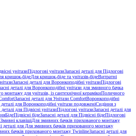
двісні унітази
Підлогові унітази
Запасні деталі для Підлогові
ля кришок-біде
Для кришок-біде та унітазів-біде
Витратні
нітази
Запасні деталі для Воронкоподібні унітази
Підлогові
пасні деталі для Воронкоподібні унітази для змивного бачка
о монтажу для унітазів, із сантехнічної кераміки
Поличного
Comfort
Запасні деталі для Унітази Comfort
Воронкоподібні
 деталі для Воронкоподібні унітази подовжені
Сидіння з
 деталі для Підвісні унітази
Підлогові унітази
Запасні деталі для
ння
Біде
Підвісні біде
Запасні деталі для Підвісні біде
Підлогові
 Змивні клавіші
Для змивних бачків прихованого монтажу
і деталі для Для змивних бачків прихованого монтажу
вних бачків прихованого монтажу Twinline
Запасні деталі для