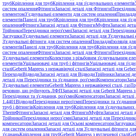
труб
Кріплення для труб
Кріплення для з'єднувальних елементів
систем опалення
Фітинги
Запасні деталі для Фітинги
Перехідники
елементом
З’єднувальні елементи для систем опалення
Приладд
елементів
Панелі для труб
Кріплення для труб
Кріплення для з'є
опалення
Фітинги
Запасні деталі для Фітинги
Муфти
Запасні дет
Трійники
Перехідники нероз'ємні
Запасні деталі для Перехідник
Заглушки
З'єднувальні елементи
Запасні деталі для З'єднувальні
З'єднувальні фітинги для систем опалення
Приладдя
Ізоляція для
елементів
Панелі для труб
Кріплення для труб
Кріплення для з'є
систем опалення
Фітинги
Запасні деталі для Фітинги
Перехідники
З'єднувальні елементи
Колектори з різьбовим з'єднувальним ел
елементів
Ущільнювачі для труб і фітингів
Ущільнювачі для з'єд
сталі
Geberit Mapress з нержавіючої сталі
Запасні деталі для Geber
Переходи
Відводи
Запасні деталі для Відводи
Трійники
Запасні д
деталі для Перехідники та з'єднання, роз'ємні
Компенсатори
Запа
З'єднувальні елементи
Geberit Mapress з нержавіючої сталі, газ
Тр
речовин, що руйнують ЛФП
Запасні деталі для Geberit Mapress
Перехідники та з'єднання, роз'ємні
Компенсатори
Запасні детал
1.4401
Відводи
Перехідники нероз'ємні
Перехідники та з'єднання,
труб і фітингів
Кріплення для труб
Кріплення для з'єднувальних
Therm
Фітинги
Запасні деталі для Фітинги
Муфти
Запасні деталі
Трійники
Перехідники нероз’ємні
Запасні деталі для Перехідник
компенсатори
Запасні деталі для Осьові компенсатори
Заглушки
для систем опалення
Запасні деталі для З'єднувальні фітинги дл
з'єднань
Кріплення для труб
Geberit Mapress з вуглецевої сталі
Geb