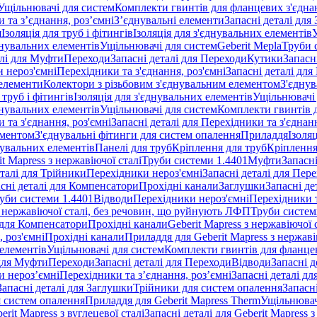
Ущільнювачі для систем
Комплекти гвинтів для фланцевих з'єдна
 та з’єднання, роз’ємні
З’єднувальні елементи
Запасні деталі для
я
Ізоляція для труб і фітингів
Ізоляція для з'єднувальних елементів
днувальних елементів
Ущільнювачі для систем
Geberit Mepla
Труби 
алі для Муфти
Переходи
Запасні деталі для Переходи
Кутики
Запасн
и нероз'ємні
Перехідники та з'єднання, роз'ємні
Запасні деталі для
 елементи
Колектори з різьбовим з'єднувальним елементом
З'єднув
 труб і фітингів
Ізоляція для з'єднувальних елементів
Ущільнювачі 
днувальних елементів
Ущільнювачі для систем
Комплекти гвинтів 
 та з'єднання, роз'ємні
Запасні деталі для Перехідники та з'єднанн
ементом
З'єднувальні фітинги для систем опалення
Приладдя
Ізоляц
нувальних елементів
Панелі для труб
Кріплення для труб
Кріплення
it Mapress з нержавіючої сталі
Труби системи 1.4401
Муфти
Запасн
еталі для Трійники
Перехідники нероз'ємні
Запасні деталі для Пер
сні деталі для Компенсатори
Прохідні канали
Заглушки
Запасні де
уби системи 1.4401
Відводи
Перехідники нероз'ємні
Перехідники т
 з нержавіючої сталі, без речовин, що руйнують ЛФП
Труби систем
і для Компенсатори
Прохідні канали
Geberit Mapress з нержавіючої
 роз'ємні
Прохідні канали
Приладдя для Geberit Mapress з нержаві
 елементів
Ущільнювачі для систем
Комплекти гвинтів для фланце
 для Муфти
Переходи
Запасні деталі для Переходи
Відводи
Запасні д
и нероз’ємні
Перехідники та з’єднання, роз’ємні
Запасні деталі дл
Запасні деталі для Заглушки
Трійники для систем опалення
Запасн
я систем опалення
Приладдя для Geberit Mapress Therm
Ущільнювач
erit Mapress з вуглецевої сталі
Запасні деталі для Geberit Mapress з