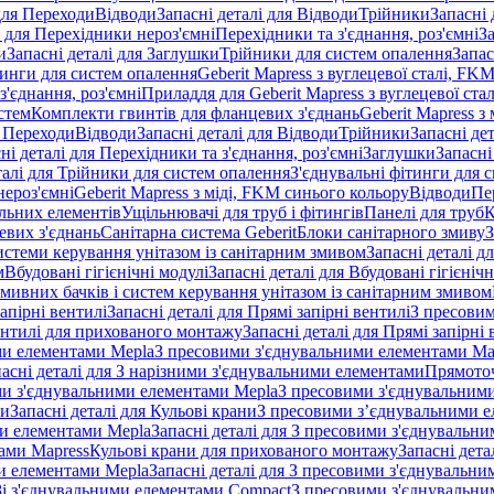
 для Переходи
Відводи
Запасні деталі для Відводи
Трійники
Запасні 
і для Перехідники нероз'ємні
Перехідники та з'єднання, роз'ємні
За
и
Запасні деталі для Заглушки
Трійники для систем опалення
Запас
ітинги для систем опалення
Geberit Mapress з вуглецевої сталі, FK
з'єднання, роз'ємні
Приладдя для Geberit Mapress з вуглецевої стал
стем
Комплекти гвинтів для фланцевих з'єднань
Geberit Mapress з 
я Переходи
Відводи
Запасні деталі для Відводи
Трійники
Запасні де
ні деталі для Перехідники та з'єднання, роз'ємні
Заглушки
Запасні
талі для Трійники для систем опалення
З'єднувальні фітинги для 
ероз'ємні
Geberit Mapress з міді, FKM синього кольору
Відводи
Пе
альних елементів
Ущільнювачі для труб і фітингів
Панелі для труб
К
евих з'єднань
Санітарна система Geberit
Блоки санітарного змиву
З
истеми керування унітазом із санітарним змивом
Запасні деталі д
м
Вбудовані гігієнічні модулі
Запасні деталі для Вбудовані гігієнічн
змивних бачків і систем керування унітазом із санітарним змивом
апірні вентилі
Запасні деталі для Прямі запірні вентилі
З пресовим
ентилі для прихованого монтажу
Запасні деталі для Прямі запірн
ими елементами Mepla
З пресовими з'єднувальними елементами Ma
асні деталі для З нарізними з'єднувальними елементами
Прямоточ
ими з'єднувальними елементами Mepla
З пресовими з'єднувальним
ни
Запасні деталі для Кульові крани
З пресовими з’єднувальними е
и елементами Mepla
Запасні деталі для З пресовими з'єднувальн
тами Mapress
Кульові крани для прихованого монтажу
Запасні дет
и елементами Mepla
Запасні деталі для З пресовими з'єднувальн
 Зі з'єднувальними елементами Compact
З пресовими з'єднувальни