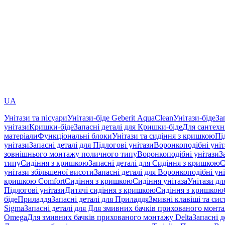
UA
Унітази та пісуари
Унітази-біде Geberit AquaClean
Унітази-біде
За
унітази
Кришки-біде
Запасні деталі для Кришки-біде
Для сантехн
матеріали
Функціональні блоки
Унітази та сидіння з кришкою
Пі
унітази
Запасні деталі для Підлогові унітази
Воронкоподібні уні
зовнішнього монтажу поличного типу
Воронкоподібні унітази
З
типу
Сидіння з кришкою
Запасні деталі для Сидіння з кришкою
С
унітази збільшеної висоти
Запасні деталі для Воронкоподібні ун
кришкою Comfort
Сидіння з кришкою
Сидіння унітаза
Унітази дл
Підлогові унітази
Дитячі сидіння з кришкою
Сидіння з кришкою
біде
Приладдя
Запасні деталі для Приладдя
Змивні клавіші та си
Sigma
Запасні деталі для Для змивних бачків прихованого монт
Omega
Для змивних бачків прихованого монтажу Delta
Запасні 