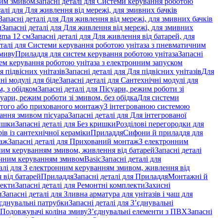
ним змивом
Запасні деталі для Системи керування роботою
талі для Для живлення від мережі, для змивних бачків
Запасні деталі для Для живлення від мережі, для змивних бачків
м
Запасні деталі для Для живлення від мережі, для змивних
gma 12 см
Запасні деталі для Для живлення від батарей, для
еталі для Системи керування роботою унітаза з пневматичним
змиву
Приладдя для систем керування роботою унітаза
Запасні
ем керування роботою унітаза з електронним запуском
я підвісних унітазів
Запасні деталі для Для підвісних унітазів
Для
ні модулі для біде
Запасні деталі для Сантехнічні модулі для
, з обідком
Запасні деталі для Пісуари, режим роботи зі
суари, режим роботи зі змивом, без обідка
Для системи
ритого або прихованого монтажу
З інтегрованою системою
вання змивом пісуара
Запасні деталі для Для інтегрованої
ишки
Запасні деталі для Без кришки
Розділові перегородки для
ів із сантехнічної кераміки
Приладдя
Сифони й приладдя для
аж
Запасні деталі для Прихований монтаж
З електронним
ним керуванням змивом, живлення від батарей
Запасні деталі
тичним керуванням змивом
Basic
Запасні деталі для
талі для З електронним керуванням змивом, живлення від
 від батарей
Приладдя
Запасні деталі для Приладдя
Монтажні й
екти
Запасні деталі для Ремонтні комплекти
Захисні
и
Запасні деталі для Зливна арматура для унітазів і чаш для
єднувальні патрубки
Запасні деталі для З’єднувальні
я Подовжувачі коліна змиву
З’єднувальні елементи з ПВХ
Запасні