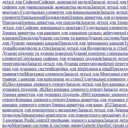
деталі для Сифони
Сифони, компактні моделі
Запасні деталі для
сифони для умивальників, компактна модель
Запасні деталі дл
монтажу
З’єднувальні елементи для вмивальників
Запасні детал
елементи
Ущільнення
Подовжувачі
Зливна арматура для кухонн
Приладдя
Зливна арматура для приладів
Запасні деталі для Злив
деталі для Сифони зовнішнього монтажу
З’єднувальні елементи
Зливна арматура для раковин для зливання сильно забрудненої
клапани
Приладдя
Душові системи та ванни
Душові системи
Дре
для Душові дренажні канали
Приладдя для дренажних каналів
Т
душа
Водовідводи в стіні
Запасні деталі для Водовідводи в стіні
П
Душові піддони та душові поверхні
Душові поверхні з мінераль
елементи
Спеціальні сифони для душових піддонів
Запасні дета
перегородки
Запасні деталі для Душові перегородки
Бічні перег
ніші для душових систем
Коробки для зберігання в ніші
Приладд
прямокутні
Монтажні елементи
Запасні деталі для Монтажні ел
траверс і анкерів для кріплення до стіни
З’єднувальні елементи 
d52
Без кришки зливного отвору
Запасні деталі для Без кришки 
душових піддонів, d62
Без кришки зливного отвору
Запасні дета
Зливна арматура для душових піддонів, d90
З кришкою зливног
отвору
Кришки зливного отвору
Зливна арматура для душових пі
кришки зливного отвору
Зливна арматура для ванн, d52
Запасні 
комплекти для поворотного механізму
Запасні деталі для Декор
підводом
Декоративні комплекти для поворотного механізму й 
З кнопкою PushControl
З пробками донного клапана
Запасні дет
води
Монтажні системи й системи змиву
Geberit Duofix
Стінові 