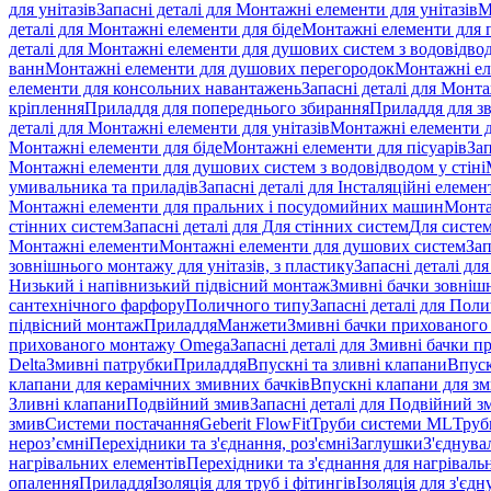
для унітазів
Запасні деталі для Монтажні елементи для унітазів
М
деталі для Монтажні елементи для біде
Монтажні елементи для п
деталі для Монтажні елементи для душових систем з водовідвод
ванн
Монтажні елементи для душових перегородок
Монтажні ел
елементи для консольних навантажень
Запасні деталі для Монт
кріплення
Приладдя для попереднього збирання
Приладдя для зв
деталі для Монтажні елементи для унітазів
Монтажні елементи д
Монтажні елементи для біде
Монтажні елементи для пісуарів
Зап
Монтажні елементи для душових систем з водовідводом у стіні
умивальника та приладів
Запасні деталі для Інсталяційні елеме
Монтажні елементи для пральних і посудомийних машин
Монта
стінних систем
Запасні деталі для Для стінних систем
Для систе
Монтажні елементи
Монтажні елементи для душових систем
Зап
зовнішнього монтажу для унітазів, з пластику
Запасні деталі дл
Низький і напівнизький підвісний монтаж
Змивні бачки зовнішн
сантехнічного фарфору
Поличного типу
Запасні деталі для Пол
підвісний монтаж
Приладдя
Манжети
Змивні бачки прихованого
прихованого монтажу Omega
Запасні деталі для Змивні бачки
Delta
Змивні патрубки
Приладдя
Впускні та зливні клапани
Впуск
клапани для керамічних змивних бачків
Впускні клапани для зм
Зливні клапани
Подвійний змив
Запасні деталі для Подвійний з
змив
Системи постачання
Geberit FlowFit
Труби системи ML
Труб
нероз’ємні
Перехідники та з'єднання, роз'ємні
Заглушки
З'єднува
нагрівальних елементів
Перехідники та з'єднання для нагрівальн
опалення
Приладдя
Ізоляція для труб і фітингів
Ізоляція для з'єд