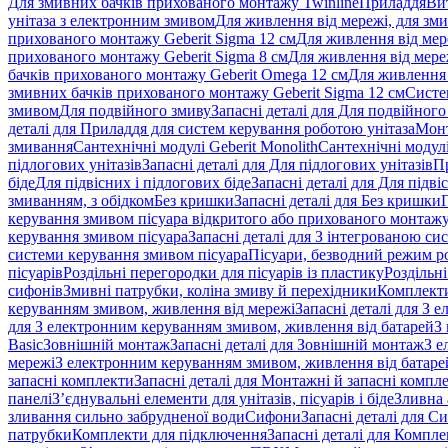
Для змивних бачків прихованого монтажу Twinline
Приладдя
Ви
унітаза з електронним змивом
Для живлення від мережі, для зм
прихованого монтажу Geberit Sigma 12 см
Для живлення від мер
прихованого монтажу Geberit Sigma 8 см
Для живлення від мере
бачків прихованого монтажу Geberit Omega 12 см
Для живлення 
змивних бачків прихованого монтажу Geberit Sigma 12 см
Систе
змивом
Для подвійного змиву
Запасні деталі для Для подвійного
деталі для Приладдя для систем керування роботою унітаза
Монт
змивання
Сантехнічні модулі Geberit Monolith
Сантехнічні модулі
підлогових унітазів
Запасні деталі для Для підлогових унітазів
П
біде
Для підвісних і підлогових біде
Запасні деталі для Для підві
змиванням, з обідком
Без кришки
Запасні деталі для Без кришки
керування змивом пісуара відкритого або прихованого монтаж
керування змивом пісуара
Запасні деталі для З інтегрованою с
системи керування змивом пісуара
Пісуари, безводний режим р
пісуарів
Роздільні перегородки для пісуарів із пластику
Роздільні
сифонів
Змивні патрубки, коліна змиву й перехідники
Комплекти
керуванням змивом, живлення від мережі
Запасні деталі для З
для З електронним керуванням змивом, живлення від батарей
З
Basic
Зовнішній монтаж
Запасні деталі для Зовнішній монтаж
З е
мережі
З електронним керуванням змивом, живлення від батаре
запасні комплекти
Запасні деталі для Монтажні й запасні компл
панелі
З’єднувальні елементи для унітазів, пісуарів і біде
Зливна 
зливання сильно забрудненої води
Сифони
Запасні деталі для С
патрубки
Комплекти для підключення
Запасні деталі для Компл