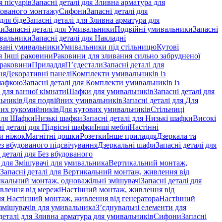
 пісуарів
Запасні деталі для Зливна арматура для
хованого монтажу
Сифони
Запасні деталі для
для біде
Запасні деталі для Зливна арматура для
ки
Запасні деталі для Умивальники
Подвійні умивальники
Запасні
ивальники
Запасні деталі для Накладні
овані умивальники
Умивальники під стільницю
Кутові
ля Інші раковини
Раковини для зливання сильно забрудненої
 раковини
Приладдя
П’єдестали
Запасні деталі для
ня
Декоративні панелі
Комплекти умивальників із
шафкою
Запасні деталі для Комплекти умивальників із
 для ванної кімнати
Шафки для умивальників
Запасні деталі для
льників
Для подвійних умивальників
Запасні деталі для Для
вих рукомийників
Для кутових умивальників
Стільниці
 для Шафки
Низькі шафки
Запасні деталі для Низькі шафки
Високі
і деталі для Підвісні шафки
Інші меблі
Настінні
и ніжок
Магнітні дошки
Розетки
Інше приладдя
Дзеркала та
ез вбудованого підсвічування
Дзеркальні шафи
Запасні деталі для
 деталі для Без вбудованого
і для Змішувачі для умивальника
Вертикальний монтаж,
Запасні деталі для Вертикальний монтаж, живлення від
кальний монтаж, одноважільні змішувачі
Запасні деталі для
влення від мережі
Настінний монтаж, живлення від
для Настінний монтаж, живлення від генератора
Настінний
 змішувачів для умивальника
З’єднувальні елементи для
деталі для Зливна арматура для умивальників
Сифони
Запасні