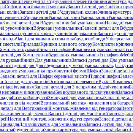
 заглушки
Перехідні та з’єднувальні елементи
Зливна арматура для
ара
Сифони прихованого монтажу
Запасні деталі для Сифони при
ьні коліна
Запасні деталі для З’єднувальні коліна
Зливна арматура 
ні елементи
Ущільнення
Умивальні зони
Умивальники
Умивальни
ки
Запасні деталі для Вбудовані в меблі умивальники
Накладні ум
ові рукомийники
Вбудовані умивальники
Запасні деталі для Вбуд
альники групового користування
Інші раковини
Запасні деталі д
ної води
Чаші для зливання сильно забрудненої води
Універсальні
п’єдестали
Приладдя
Кришки зливного отвору
Комплекти кріплен
я Комплекти рукомийників із шафкою
Комплекти умивальників із 
 деталі для Комплекти вбудованих умивальників із шафкою
Меблі
 Для рукомийників
Для умивальників
Запасні деталі для Для умива
апасні деталі для Для вбудованих у меблі умивальників
Для куто
кладного умивальника прямокутної форми
Шафки
Запасні деталі
и
Запасні деталі для Шафки середньої висоти
Підвісні шафки
Запасн
и й гачки для рушників
Освітлювальні елементи
Руків'я
Комплект
м підсвічуванням
Запасні деталі для З непрямим підсвічуванням
Б
 З непрямим підсвічуванням
Без вбудованого підсвічування
Запасні
иладдя
Розетки
Змішувачі
Змішувачі для умивальника
Запасні детал
живлення від мережі
Вертикальний монтаж, живлення від батарей
 деталі для Вертикальний монтаж, живлення від генератора
Верти
ж, живлення від мережі
Запасні деталі для Настінний монтаж, жи
арей
Настінний монтаж, живлення від генератора
Запасні деталі 
 Приладдя
Для змішувачів для умивальника
Запасні деталі для Для
льно забрудненої води
Зливна арматура для умивальників
Запасні 