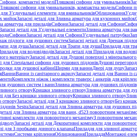
 Сифони, компактні моделі
Пляшкові сифони для умивальників
За
я Пляшкові сифони для умивальників, компактна модель
Сифони п
і для З’єднувальні елементи для вмивальників
Облицювання
З’єдн
их мийок
Запасні деталі для Зливна арматура для кухонних мийок
на арматура для приладів
Сифони
Запасні деталі для Сифони
Сифон
Запасні деталі для З’єднувальні елементи
Зливна арматура для ра
 води
Сифони
Запасні деталі для Сифони
З’єднувальні патрубки
Зап
наж підлоги для душових систем
Запасні деталі для Дренаж підл
рапи для душа
Запасні деталі для Трапи для душа
Приладдя для тра
риладдя для водовідводів
Запасні деталі для Приладдя для водов
ного матеріалу
Запасні деталі для Душові поверхні з мінерального
лі для Спеціальні сифони для душових піддонів
Душові перегород
ородки для душової кабіни
Ширми для ванни
Двері для душу
Запас
я
Ванни
Ванни із санітарного акрилу
Запасні деталі для Ванни із 
ементи
Комплекти ніжок і комплекти траверс і анкерів для кріплен
для душових систем і ванн
Зливна арматура для душових піддонів
зливного отвору
Кришки зливного отвору
Зливна арматура для ду
лі для Без кришки зливного отвору
Кришки зливного отвору
Злив
о отвору
Запасні деталі для З кришкою зливного отвору
Без кришк
ддонів Sestra
Запасні деталі для Зливна арматура для душових під
деталі для Зливна арматура для ванн, d52
З поворотним механізм
ативні комплекти для поворотного механізму
З поворотним механі
підводу
Запасні деталі для Декоративні комплекти для поворотног
алі для З пробками донного клапана
Приладдя для зливної армату
системи
Системи кріплення
Облицювання
Приладдя
Монтажні еле