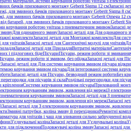
тратні матеріали
Системи керування роботою унітаза з електрон
ивних бачків прихованого монтажу Geberit Sigma 12 см
Запасні де
ежі, для змивних бачків прихованого монтажу Geberit Sigma 8 см
жі, для змивних бачків прихованого монтажу Geberit Omega 12 с
від батарей, для змивних бачків прихованого монтажу Geberit Si
ми керування роботою унітаза з пневматичним змивом
Запасні д
 змиву
Для одинарного змиву
Запасні деталі для Для одинарного 
ажні комплекти
Запасні деталі для Монтажні комплекти
Для сист
 для унітазів
Запасні деталі для Сантехнічні модулі для унітазів
Дл
риладдя
Запасні деталі для Приладдя
Витратні матеріали
Сантехніч
сних і підлогових біде
Пісуари
Пісуари, режим роботи зі змиванням
Пісуари, режим роботи зі змивом, без обідка
Запасні деталі для Пі
у
Запасні деталі для Для системи керування змивом пісуара відк
истемою керування змивом пісуара
Для інтегрованої системи керу
оботи
Запасні деталі для Пісуари, безводний режим роботи
Без кр
 перегородки для пісуарів зі скла
Роздільні перегородки для пісуар
 кріплення
Системи керування змивом пісуара
Прихований монт
 електронним керуванням змивом, живлення від мережі
З електрон
 пневматичним керуванням змивом
Запасні деталі для З пневма
лектронним керуванням змивом, живлення від мережі
Запасні де
й
Запасні деталі для З електронним керуванням змивом, живлення
екти
Змивні патрубки, коліна змиву й перехідники
Ремонтні компл
арматура для унітазів і чаш для зливання сильно забрудненої вод
ифони
З’єднувальні коліна
Запасні деталі для З’єднувальні коліна
З’
екти для підключення
Подовжувачі коліна змиву
Запасні деталі дл