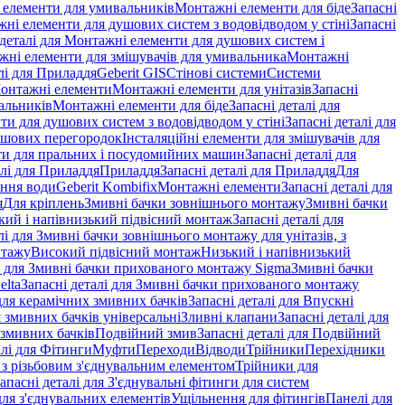
і елементи для умивальників
Монтажні елементи для біде
Запасні
ні елементи для душових систем з водовідводом у стіні
Запасні
 деталі для Монтажні елементи для душових систем і
ажні елементи для змішувачів для умивальника
Монтажні
лі для Приладдя
Geberit GIS
Стінові системи
Системи
Монтажні елементи
Монтажні елементи для унітазів
Запасні
альників
Монтажні елементи для біде
Запасні деталі для
и для душових систем з водовідводом у стіні
Запасні деталі для
ушових перегородок
Інсталяційні елементи для змішувачів для
и для пральних і посудомийних машин
Запасні деталі для
алі для Приладдя
Приладдя
Запасні деталі для Приладдя
Для
ення води
Geberit Kombifix
Монтажні елементи
Запасні деталі для
я
Для кріплень
Змивні бачки зовнішнього монтажу
Змивні бачки
кий і напівнизький підвісний монтаж
Запасні деталі для
лі для Змивні бачки зовнішнього монтажу для унітазів, з
нтажу
Високий підвісний монтаж
Низький і напівнизький
і для Змивні бачки прихованого монтажу Sigma
Змивні бачки
elta
Запасні деталі для Змивні бачки прихованого монтажу
ля керамічних змивних бачків
Запасні деталі для Впускні
я змивних бачків універсальні
Зливні клапани
Запасні деталі для
 змивних бачкiв
Подвійний змив
Запасні деталі для Подвійний
алі для Фітинги
Муфти
Переходи
Відводи
Трійники
Перехідники
з різьбовим з'єднувальним елементом
Трійники для
апасні деталі для З'єднувальні фітинги для систем
ля з'єднувальних елементів
Ущільнення для фітингів
Панелі для