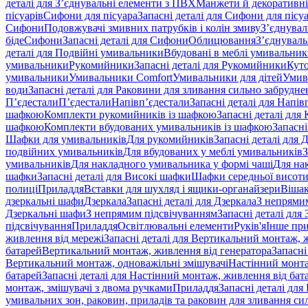
деталі для З’єднувальні елементи з ПВХ
Манжети й декоративні
пісуарів
Сифони для пісуара
Запасні деталі для Сифони для пісу
Сифони
Подовжувачі змивних патрубків і колін змиву
З’єднувал
біде
Сифони
Запасні деталі для Сифони
Облицювання
З’єднуваль
деталі для Подвійні умивальники
Вбудовані в меблі умивальни
умивальники
Рукомийники
Запасні деталі для Рукомийники
Кут
умивальники
Умивальники Comfort
Умивальники для дітей
Умив
води
Запасні деталі для Раковини для зливання сильно забрудне
П’єдестали
П’єдестали
Напівп’єдестали
Запасні деталі для Напів
шафкою
Комплекти рукомийників із шафкою
Запасні деталі дл
шафкою
Комплекти вбудованих умивальників із шафкою
Запасні
Шафки для умивальників
Для рукомийників
Запасні деталі для
подвійних умивальників
Для вбудованих у меблі умивальників
З
умивальників
Для накладного умивальника у формі чаші
Для на
шафки
Запасні деталі для Високі шафки
Шафки середньої висот
полиці
Приладдя
Вставки для шухляд і ящики-органайзери
Вішак
дзеркальні шафи
Дзеркала
Запасні деталі для Дзеркала
З непрями
Дзеркальні шафи
З непрямим підсвічуванням
Запасні деталі для
підсвічування
Приладдя
Освітлювальні елементи
Руків'я
Інше пр
живлення від мережі
Запасні деталі для Вертикальний монтаж, 
батарей
Вертикальний монтаж, живлення від генератора
Запасні
Вертикальний монтаж, одноважільні змішувачі
Настінний монта
батарей
Запасні деталі для Настінний монтаж, живлення від бат
монтаж, змішувачі з двома ручками
Приладдя
Запасні деталі для
умивальних зон, раковин, приладів та раковин для зливання си