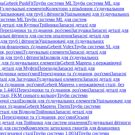
нь
Geberit PushFit
Труби системи ML
Труби системи ML для
 З’єднувальні елементи
Колектори з різьбовим з’єднувальним
Ущільнювачі для труб і фітингів
Ущільнювачі для з'єднувальних
системи ML
Труби системи ML для систем
і деталі для Кутики
Трійники
Запасні деталі для
 Перехідники та з'єднання, роз'ємні
Заглушки
Запасні деталі для
альні фітинги для систем опалення
Запасні деталі для
для труб і фітингів
Ущільнювачі для з'єднувальних
для фланцевих з'єднань
Geberit Volex
Труби системи SL для
я, роз'ємні
З'єднувальні елементи
Запасні деталі для
ія для труб і фітингів
Ізоляція для з'єднувальних
 для з'єднувальних елементів
Geberit Mapress з нержавіючої
і деталі для Муфти
Переходи
Запасні деталі для
ехідники нероз'ємні
Перехідники та з'єднання, роз'ємні
Запасні
талі для Заглушки
З'єднувальні елементи
Запасні деталі для
а з'єднання, роз'ємні
Geberit Mapress з нержавіючої сталі, без
и 1.4401
Перехідники та з'єднання, роз'ємні
Запасні деталі для
 сталі, FKM синього кольору
Труби системи
ючої сталі
Ізоляція для з'єднувальних елементів
Ущільнювачі для
вих з'єднань
Geberit Mapress Therm
Труби системи
еталі для Відводи
Трійники
Запасні деталі для
я Перехідники та з’єднання, роз’ємні
Осьові
і деталі для Трійники для систем опалення
З'єднувальні фітинги
і для систем
Комплекти затискних гвинтів для фланцевих
 вуглецевої сталі
Труби системи 1.0034
Труби системи