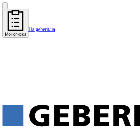
На geberit.ua
Мої списки