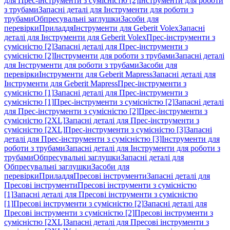
для Прес-інструменти з сумісністю [2]
Інструменти для роботи
з трубами
Запасні деталі для Інструменти для роботи з
трубами
Обпресувальні заглушки
Засоби для
перевірки
Приладдя
Інструменти для Geberit Volex
Запасні
деталі для Інструменти для Geberit Volex
Прес-інструменти з
сумісністю [2]
Запасні деталі для Прес-інструменти з
сумісністю [2]
Інструменти для роботи з трубами
Запасні деталі
для Інструменти для роботи з трубами
Засоби для
перевірки
Інструменти для Geberit Mapress
Запасні деталі для
Інструменти для Geberit Mapress
Прес-інструменти з
сумісністю [1]
Запасні деталі для Прес-інструменти з
сумісністю [1]
Прес-інструменти з сумісністю [2]
Запасні деталі
для Прес-інструменти з сумісністю [2]
Прес-інструменти з
сумісністю [2XL]
Запасні деталі для Прес-інструменти з
сумісністю [2XL]
Прес-інструменти з сумісністю [3]
Запасні
деталі для Прес-інструменти з сумісністю [3]
Інструменти для
роботи з трубами
Запасні деталі для Інструменти для роботи з
трубами
Обпресувальні заглушки
Запасні деталі для
Обпресувальні заглушки
Засоби для
перевірки
Приладдя
Пресові інструменти
Запасні деталі для
Пресові інструменти
Пресові інструменти з сумісністю
[1]
Запасні деталі для Пресові інструменти з сумісністю
[1]
Пресові інструменти з сумісністю [2]
Запасні деталі для
Пресові інструменти з сумісністю [2]
Пресові інструменти з
сумісністю [2XL]
Запасні деталі для Пресові інструменти з