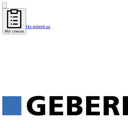
На geberit.ua
Мої списки