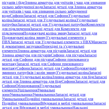
пісуарів і біде
Зливна арматура для унітазів і чаш для зливання
сильно забрудненої води
Запасні деталі для Зливна арматура
для унітазів і чаш для зливання сильно забрудненої
води
Сифони
Запасні деталі для Сифони
З’єднувальні
коліна
Запасні деталі для З’єднувальні коліна
З’єднувальні
патрубки
Запасні деталі для З’єднувальні патрубки
Комплекти
для підключення
Запасні деталі для Комплекти для
підключення
Подовжувачі коліна змиву
Запасні деталі для
Подовжувачі коліна змиву
З’єднувальні елементи з
ПВХ
Запасні деталі для З’єднувальні елементи з ПВХ
Манжети
й декоративні заглушки
Перехідні та з’єднувальні
елементи
Зливна арматура для пісуарів
Запасні деталі для
Зливна арматура для пісуарів
Сифони для пісуара
Запасні
деталі для Сифони для пісуара
Сифони прихованого
монтажу
Запасні деталі для Сифони прихованого
монтажу
Сифони
Запасні деталі для Сифони
Подовжувачі
змивних патрубків і колін змиву
З’єднувальні коліна
Запасні
деталі для З’єднувальні коліна
Зливна арматура для біде
Запасні
деталі для Зливна арматура для біде
Сифони
Запасні деталі для
Сифони
Облицювання
З’єднувальні
елементи
Ущільнення
Умивальні
зони
Умивальники
Умивальники
Запасні деталі для
Умивальники
Подвійні умивальники
Запасні деталі для
Подвійні умивальники
Вбудовані в меблі умивальники
Запасні
деталі для Вбудовані в меблі умивальники
Накладні