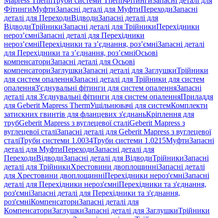
Mapress Therm
Труби системи Therm
Фітинги
Запасні деталі для
Фітинги
Муфти
Запасні деталі для Муфти
Переходи
Запасні
деталі для Переходи
Відводи
Запасні деталі для
Відводи
Трійники
Запасні деталі для Трійники
Перехідники
нероз’ємні
Запасні деталі для Перехідники
нероз’ємні
Перехідники та з’єднання, роз’ємні
Запасні деталі
для Перехідники та з’єднання, роз’ємні
Осьові
компенсатори
Запасні деталі для Осьові
компенсатори
Заглушки
Запасні деталі для Заглушки
Трійники
для систем опалення
Запасні деталі для Трійники для систем
опалення
З'єднувальні фітинги для систем опалення
Запасні
деталі для З'єднувальні фітинги для систем опалення
Приладдя
для Geberit Mapress Therm
Ущільнювачі для систем
Комплекти
затискних гвинтів для фланцевих з'єднань
Кріплення для
труб
Geberit Mapress з вуглецевої сталі
Geberit Mapress з
вуглецевої сталі
Запасні деталі для Geberit Mapress з вуглецевої
сталі
Труби системи 1.0034
Труби системи 1.0215
Муфти
Запасні
деталі для Муфти
Переходи
Запасні деталі для
Переходи
Відводи
Запасні деталі для Відводи
Трійники
Запасні
деталі для Трійники
Хрестовини двоплощинні
Запасні деталі
для Хрестовини двоплощинні
Перехідники нероз'ємні
Запасні
деталі для Перехідники нероз'ємні
Перехідники та з'єднання,
роз'ємні
Запасні деталі для Перехідники та з'єднання,
роз'ємні
Компенсатори
Запасні деталі для
Компенсатори
Заглушки
Запасні деталі для Заглушки
Трійники