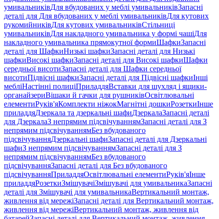
умивальників
Для вбудованих у меблі умивальників
Запасні
деталі для Для вбудованих у меблі умивальників
Для кутових
рукомийників
Для кутових умивальників
Стільниці
умивальників
Для накладного умивальника у формі чаші
Для
накладного умивальника прямокутної форми
Шафки
Запасні
деталі для Шафки
Низькі шафки
Запасні деталі для Низькі
шафки
Високі шафки
Запасні деталі для Високі шафки
Шафки
середньої висоти
Запасні деталі для Шафки середньої
висоти
Підвісні шафки
Запасні деталі для Підвісні шафки
Інші
меблі
Настінні полиці
Приладдя
Вставки для шухляд і ящики-
органайзери
Вішаки й гачки для рушників
Освітлювальні
елементи
Руків'я
Комплекти ніжок
Магнітні дошки
Розетки
Інше
приладдя
Дзеркала та дзеркальні шафи
Дзеркала
Запасні деталі
для Дзеркала
З непрямим підсвічуванням
Запасні деталі для З
непрямим підсвічуванням
Без вбудованого
підсвічування
Дзеркальні шафи
Запасні деталі для Дзеркальні
шафи
З непрямим підсвічуванням
Запасні деталі для З
непрямим підсвічуванням
Без вбудованого
підсвічування
Запасні деталі для Без вбудованого
підсвічування
Приладдя
Освітлювальні елементи
Руків'я
Інше
приладдя
Розетки
Змішувачі
Змішувачі для умивальника
Запасні
деталі для Змішувачі для умивальника
Вертикальний монтаж,
живлення від мережі
Запасні деталі для Вертикальний монтаж,
живлення від мережі
Вертикальний монтаж, живлення від
батарей
Запасні деталі для Вертикальний монтаж, живлення