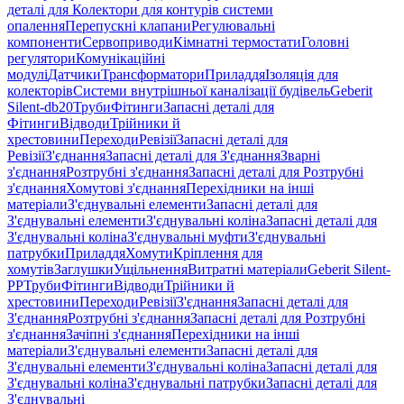
деталі для Колектори для контурів системи
опалення
Перепускні клапани
Регулювальні
компоненти
Сервоприводи
Кімнатні термостати
Головні
регулятори
Комунікаційні
модулі
Датчики
Трансформатори
Приладдя
Ізоляція для
колекторів
Системи внутрішньої каналізації будівель
Geberit
Silent-db20
Труби
Фітинги
Запасні деталі для
Фітинги
Відводи
Трійники й
хрестовини
Переходи
Ревізії
Запасні деталі для
Ревізії
З'єднання
Запасні деталі для З'єднання
Зварні
з'єднання
Розтрубні з'єднання
Запасні деталі для Розтрубні
з'єднання
Хомутові з'єднання
Перехідники на інші
матеріали
З'єднувальні елементи
Запасні деталі для
З'єднувальні елементи
З'єднувальні коліна
Запасні деталі для
З'єднувальні коліна
З'єднувальні муфти
З'єднувальні
патрубки
Приладдя
Хомути
Кріплення для
хомутів
Заглушки
Ущільнення
Витратні матеріали
Geberit Silent-
PP
Труби
Фітинги
Відводи
Трійники й
хрестовини
Переходи
Ревізії
З'єднання
Запасні деталі для
З'єднання
Розтрубні з'єднання
Запасні деталі для Розтрубні
з'єднання
Зачіпні з'єднання
Перехідники на інші
матеріали
З'єднувальні елементи
Запасні деталі для
З'єднувальні елементи
З'єднувальні коліна
Запасні деталі для
З'єднувальні коліна
З'єднувальні патрубки
Запасні деталі для
З'єднувальні