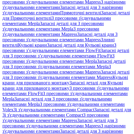
пресовими з'єднувальними елементами Mapress
З нарізними
з'єднувальними елементами
Запасні деталі для З нарізними
з'єднувальними елементами
Прямоточні вентилі
Запасні деталі
для Прямоточні вентилі
З пресовими з'єднувальними
елементами Mepla
Запасні деталі для З пресовими
з'єднувальними елементами Mepla
З пресовими
з'єднувальними елементами Mapress
Запасні деталі для З
пресовими з'єднувальними елементами Mapress
Зливні
вентилі
Кульові крани
Запасні деталі для Кульові крани
З
пресовими з’єднувальними елементами FlowFit
Запасні деталі
для З пресовими з’єднувальними елементами FlowFit
З
пресовими з'єднувальними елементами Mepla
Запасні деталі
для З пресовими з'єднувальними елементами Mepla
З
пресовими з'єднувальними елементами Mapress
Запасні деталі
для З пресовими з'єднувальними елементами Mapress
Кульові
крани для прихованого монтажу
Запасні деталі для Кульові
крани для прихованого монтажу
З пресовими з'єднувальними
елементами FlowFit
З пресовими з'єднувальними елементами
Mepla
Запасні деталі для З пресовими з'єднувальними
елементами Mepla
З пресовими з'єднувальними елементами
Volex
Зі з'єднувальними елементами Compact
Запасні деталі для
Зі з'єднувальними елементами Compact
З пресовими
з'єднувальними елементами Mapress
Запасні деталі для З
пресовими з'єднувальними елементами Mapress
З нарізними
з'єднувальними елементами
Запасні деталі для З нарізними