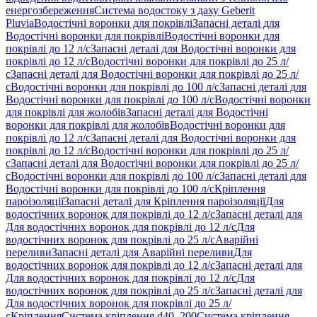
енергозбереження
Система водостоку з даху Geberit
Pluvia
Водостічні воронки для покрівлі
Запасні деталі для
Водостічні воронки для покрівлі
Водостічні воронки для
покрівлі до 12 л/с
Запасні деталі для Водостічні воронки для
покрівлі до 12 л/с
Водостічні воронки для покрівлі до 25 л/
с
Запасні деталі для Водостічні воронки для покрівлі до 25 л/
с
Водостічні воронки для покрівлі до 100 л/с
Запасні деталі для
Водостічні воронки для покрівлі до 100 л/с
Водостічні воронки
для покрівлі для жолобів
Запасні деталі для Водостічні
воронки для покрівлі для жолобів
Водостічні воронки для
покрівлі до 12 л/с
Запасні деталі для Водостічні воронки для
покрівлі до 12 л/с
Водостічні воронки для покрівлі до 25 л/
с
Запасні деталі для Водостічні воронки для покрівлі до 25 л/
с
Водостічні воронки для покрівлі до 100 л/с
Запасні деталі для
Водостічні воронки для покрівлі до 100 л/с
Кріплення
пароізоляції
Запасні деталі для Кріплення пароізоляції
Для
водостічних воронок для покрівлі до 12 л/с
Запасні деталі для
Для водостічних воронок для покрівлі до 12 л/с
Для
водостічних воронок для покрівлі до 25 л/с
Аварійні
переливи
Запасні деталі для Аварійні переливи
Для
водостічних воронок для покрівлі до 12 л/с
Запасні деталі для
Для водостічних воронок для покрівлі до 12 л/с
Для
водостічних воронок для покрівлі до 25 л/с
Запасні деталі для
Для водостічних воронок для покрівлі до 25 л/
с
Кріплення
Система кріплення d40–200
Система кріплення