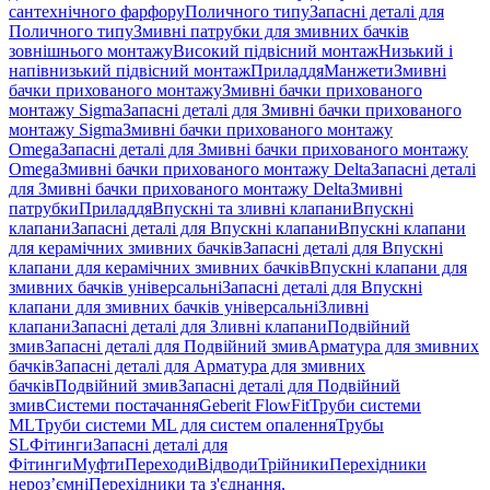
сантехнічного фарфору
Поличного типу
Запасні деталі для
Поличного типу
Змивні патрубки для змивних бачків
зовнішнього монтажу
Високий підвісний монтаж
Низький і
напівнизький підвісний монтаж
Приладдя
Манжети
Змивні
бачки прихованого монтажу
Змивні бачки прихованого
монтажу Sigma
Запасні деталі для Змивні бачки прихованого
монтажу Sigma
Змивні бачки прихованого монтажу
Omega
Запасні деталі для Змивні бачки прихованого монтажу
Omega
Змивні бачки прихованого монтажу Delta
Запасні деталі
для Змивні бачки прихованого монтажу Delta
Змивні
патрубки
Приладдя
Впускні та зливні клапани
Впускні
клапани
Запасні деталі для Впускні клапани
Впускні клапани
для керамічних змивних бачків
Запасні деталі для Впускні
клапани для керамічних змивних бачків
Впускні клапани для
змивних бачків універсальні
Запасні деталі для Впускні
клапани для змивних бачків універсальні
Зливні
клапани
Запасні деталі для Зливні клапани
Подвійний
змив
Запасні деталі для Подвійний змив
Арматура для змивних
бачкiв
Запасні деталі для Арматура для змивних
бачкiв
Подвійний змив
Запасні деталі для Подвійний
змив
Системи постачання
Geberit FlowFit
Труби системи
ML
Труби системи ML для систем опалення
Трубы
SL
Фітинги
Запасні деталі для
Фітинги
Муфти
Переходи
Відводи
Трійники
Перехідники
нероз’ємні
Перехідники та з'єднання,