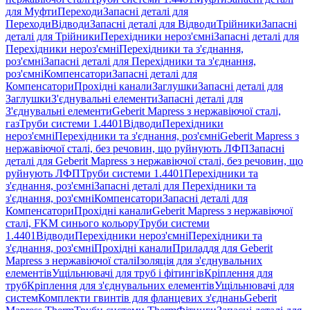
для Муфти
Переходи
Запасні деталі для
Переходи
Відводи
Запасні деталі для Відводи
Трійники
Запасні
деталі для Трійники
Перехідники нероз'ємні
Запасні деталі для
Перехідники нероз'ємні
Перехідники та з'єднання,
роз'ємні
Запасні деталі для Перехідники та з'єднання,
роз'ємні
Компенсатори
Запасні деталі для
Компенсатори
Прохідні канали
Заглушки
Запасні деталі для
Заглушки
З'єднувальні елементи
Запасні деталі для
З'єднувальні елементи
Geberit Mapress з нержавіючої сталі,
газ
Труби системи 1.4401
Відводи
Перехідники
нероз'ємні
Перехідники та з'єднання, роз'ємні
Geberit Mapress з
нержавіючої сталі, без речовин, що руйнують ЛФП
Запасні
деталі для Geberit Mapress з нержавіючої сталі, без речовин, що
руйнують ЛФП
Труби системи 1.4401
Перехідники та
з'єднання, роз'ємні
Запасні деталі для Перехідники та
з'єднання, роз'ємні
Компенсатори
Запасні деталі для
Компенсатори
Прохідні канали
Geberit Mapress з нержавіючої
сталі, FKM синього кольору
Труби системи
1.4401
Відводи
Перехідники нероз'ємні
Перехідники та
з'єднання, роз'ємні
Прохідні канали
Приладдя для Geberit
Mapress з нержавіючої сталі
Ізоляція для з'єднувальних
елементів
Ущільнювачі для труб і фітингів
Кріплення для
труб
Кріплення для з'єднувальних елементів
Ущільнювачі для
систем
Комплекти гвинтів для фланцевих з'єднань
Geberit