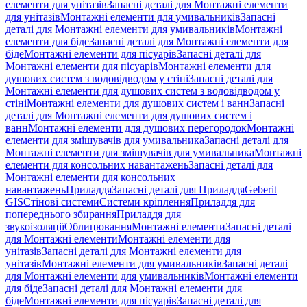
елементи для унітазів
Запасні деталі для Монтажні елементи
для унітазів
Монтажні елементи для умивальників
Запасні
деталі для Монтажні елементи для умивальників
Монтажні
елементи для біде
Запасні деталі для Монтажні елементи для
біде
Монтажні елементи для пісуарів
Запасні деталі для
Монтажні елементи для пісуарів
Монтажні елементи для
душових систем з водовідводом у стіні
Запасні деталі для
Монтажні елементи для душових систем з водовідводом у
стіні
Монтажні елементи для душових систем і ванн
Запасні
деталі для Монтажні елементи для душових систем і
ванн
Монтажні елементи для душових перегородок
Монтажні
елементи для змішувачів для умивальника
Запасні деталі для
Монтажні елементи для змішувачів для умивальника
Монтажні
елементи для консольних навантажень
Запасні деталі для
Монтажні елементи для консольних
навантажень
Приладдя
Запасні деталі для Приладдя
Geberit
GIS
Стінові системи
Системи кріплення
Приладдя для
попереднього збирання
Приладдя для
звукоізоляції
Облицювання
Монтажні елементи
Запасні деталі
для Монтажні елементи
Монтажні елементи для
унітазів
Запасні деталі для Монтажні елементи для
унітазів
Монтажні елементи для умивальників
Запасні деталі
для Монтажні елементи для умивальників
Монтажні елементи
для біде
Запасні деталі для Монтажні елементи для
біде
Монтажні елементи для пісуарів
Запасні деталі для