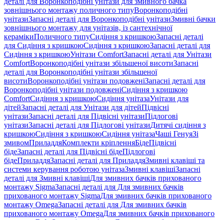
деталі для Воронкоподібні унітази для змивного бачка
зовнішнього монтажу поличного типу
Воронкоподібні
унітази
Запасні деталі для Воронкоподібні унітази
Змивні бачки
зовнішнього монтажу для унітазів, із сантехнічної
кераміки
Поличного типу
Сидіння з кришкою
Запасні деталі
для Сидіння з кришкою
Сидіння з кришкою
Запасні деталі для
Сидіння з кришкою
Унітази Comfort
Запасні деталі для Унітази
Comfort
Воронкоподібні унітази збільшеної висоти
Запасні
деталі для Воронкоподібні унітази збільшеної
висоти
Воронкоподібні унітази подовжені
Запасні деталі для
Воронкоподібні унітази подовжені
Сидіння з кришкою
Comfort
Сидіння з кришкою
Сидіння унітаза
Унітази для
дітей
Запасні деталі для Унітази для дітей
Підвісні
унітази
Запасні деталі для Підвісні унітази
Підлогові
унітази
Запасні деталі для Підлогові унітази
Дитячі сидіння з
кришкою
Сидіння з кришкою
Сидіння унітаза
Чаші Генуя
Зі
змивом
Приладдя
Комплекти кріплення
Біде
Підвісні
біде
Запасні деталі для Підвісні біде
Підлогові
біде
Приладдя
Запасні деталі для Приладдя
Змивні клавіші та
системи керування роботою унітаза
Змивні клавіші
Запасні
деталі для Змивні клавіші
Для змивних бачків прихованого
монтажу Sigma
Запасні деталі для Для змивних бачків
прихованого монтажу Sigma
Для змивних бачків прихованого
монтажу Omega
Запасні деталі для Для змивних бачків
прихованого монтажу Omega
Для змивних бачків прихованого