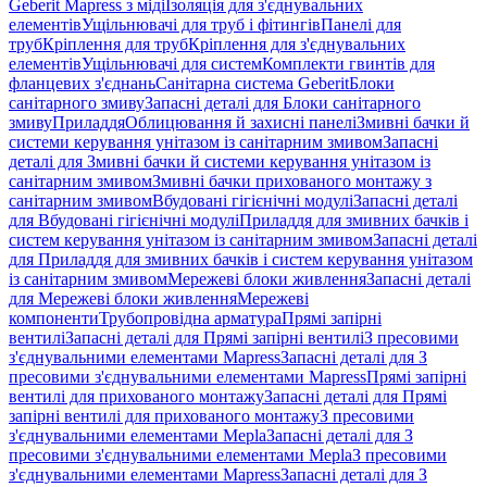
Geberit Mapress з міді
Ізоляція для з'єднувальних
елементів
Ущільнювачі для труб і фітингів
Панелі для
труб
Кріплення для труб
Кріплення для з'єднувальних
елементів
Ущільнювачі для систем
Комплекти гвинтів для
фланцевих з'єднань
Санітарна система Geberit
Блоки
санітарного змиву
Запасні деталі для Блоки санітарного
змиву
Приладдя
Облицювання й захисні панелі
Змивні бачки й
системи керування унітазом із санітарним змивом
Запасні
деталі для Змивні бачки й системи керування унітазом із
санітарним змивом
Змивні бачки прихованого монтажу з
санітарним змивом
Вбудовані гігієнічні модулі
Запасні деталі
для Вбудовані гігієнічні модулі
Приладдя для змивних бачків і
систем керування унітазом із санітарним змивом
Запасні деталі
для Приладдя для змивних бачків і систем керування унітазом
із санітарним змивом
Мережеві блоки живлення
Запасні деталі
для Мережеві блоки живлення
Мережеві
компоненти
Трубопровідна арматура
Прямі запірні
вентилі
Запасні деталі для Прямі запірні вентилі
З пресовими
з'єднувальними елементами Mapress
Запасні деталі для З
пресовими з'єднувальними елементами Mapress
Прямі запірні
вентилі для прихованого монтажу
Запасні деталі для Прямі
запірні вентилі для прихованого монтажу
З пресовими
з'єднувальними елементами Mepla
Запасні деталі для З
пресовими з'єднувальними елементами Mepla
З пресовими
з'єднувальними елементами Mapress
Запасні деталі для З