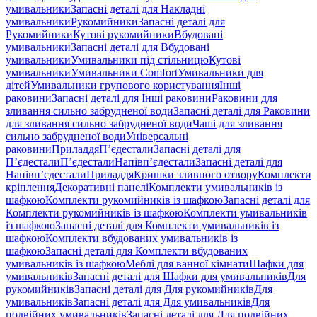
умивальники
Запасні деталі для Накладні
умивальники
Рукомийники
Запасні деталі для
Рукомийники
Кутові рукомийники
Вбудовані
умивальники
Запасні деталі для Вбудовані
умивальники
Умивальники під стільницю
Кутові
умивальники
Умивальники Comfort
Умивальники для
дітей
Умивальники групового користування
Інші
раковини
Запасні деталі для Інші раковини
Раковини для
зливання сильно забрудненої води
Запасні деталі для Раковини
для зливання сильно забрудненої води
Чаші для зливання
сильно забрудненої води
Універсальні
раковини
Приладдя
П’єдестали
Запасні деталі для
П’єдестали
П’єдестали
Напівп’єдестали
Запасні деталі для
Напівп’єдестали
Приладдя
Кришки зливного отвору
Комплекти
кріплення
Декоративні панелі
Комплекти умивальників із
шафкою
Комплекти рукомийників із шафкою
Запасні деталі для
Комплекти рукомийників із шафкою
Комплекти умивальників
із шафкою
Запасні деталі для Комплекти умивальників із
шафкою
Комплекти вбудованих умивальників із
шафкою
Запасні деталі для Комплекти вбудованих
умивальників із шафкою
Меблі для ванної кімнати
Шафки для
умивальників
Запасні деталі для Шафки для умивальників
Для
рукомийників
Запасні деталі для Для рукомийників
Для
умивальників
Запасні деталі для Для умивальників
Для
подвійних умивальників
Запасні деталі для Для подвійних