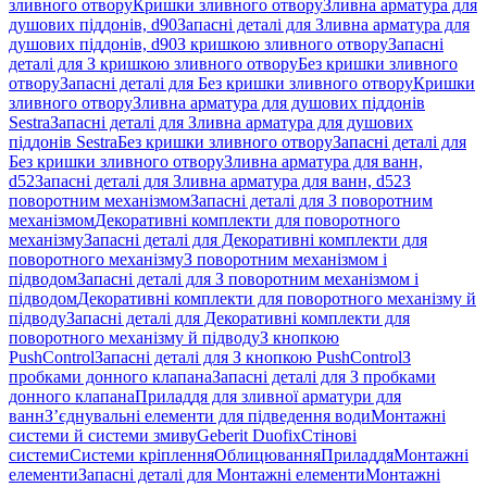
зливного отвору
Кришки зливного отвору
Зливна арматура для
душових піддонів, d90
Запасні деталі для Зливна арматура для
душових піддонів, d90
З кришкою зливного отвору
Запасні
деталі для З кришкою зливного отвору
Без кришки зливного
отвору
Запасні деталі для Без кришки зливного отвору
Кришки
зливного отвору
Зливна арматура для душових піддонів
Sestra
Запасні деталі для Зливна арматура для душових
піддонів Sestra
Без кришки зливного отвору
Запасні деталі для
Без кришки зливного отвору
Зливна арматура для ванн,
d52
Запасні деталі для Зливна арматура для ванн, d52
З
поворотним механізмом
Запасні деталі для З поворотним
механізмом
Декоративні комплекти для поворотного
механізму
Запасні деталі для Декоративні комплекти для
поворотного механізму
З поворотним механізмом і
підводом
Запасні деталі для З поворотним механізмом і
підводом
Декоративні комплекти для поворотного механізму й
підводу
Запасні деталі для Декоративні комплекти для
поворотного механізму й підводу
З кнопкою
PushControl
Запасні деталі для З кнопкою PushControl
З
пробками донного клапана
Запасні деталі для З пробками
донного клапана
Приладдя для зливної арматури для
ванн
З’єднувальні елементи для підведення води
Монтажні
системи й системи змиву
Geberit Duofix
Стінові
системи
Системи кріплення
Облицювання
Приладдя
Монтажні
елементи
Запасні деталі для Монтажні елементи
Монтажні