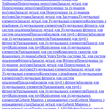
Трійники
Перехідники нероз'ємні
Запасні деталі для
Перехідники нероз'ємні
Перехідники та з'єднання,
роз'ємні
Запасні деталі для Перехідники та з'єднання,
роз'ємні
Заглушки
Запасні деталі для Заглушки
З'єднувальні
елементи
Запасні деталі для З'єднувальні елементи
Колектори з
різьбовим з'єднувальним елементом
З'єднувальні фітинги для
систем опалення
Запасні деталі для З'єднувальні фітинги для
систем опалення
Приладдя
Ізоляція для труб і фітингів
Ізоляція
для з'єднувальних елементів
Ущільнювачі для труб і
фітингів
Ущільнювачі для з'єднувальних елементів
Панелі для
труб
Кріплення для труб
Кріплення для з'єднувальних
елементів
Ущільнювачі для систем
Комплекти гвинтів для
фланцевих з'єднань
Geberit Volex
Труби системи SL для систем
опалення
Фітинги
Запасні деталі для Фітинги
Перехідники та
з'єднання, роз'ємні
Запасні деталі для Перехідники та
з'єднання, роз'ємні
З'єднувальні елементи
Запасні деталі для
З'єднувальні елементи
Колектори з різьбовим з'єднувальним
елементом
З'єднувальні фітинги для систем
опалення
Приладдя
Ізоляція для труб і фітингів
Ізоляція для
з'єднувальних елементів
Ущільнювачі для труб і
фітингів
Ущільнювачі для з'єднувальних елементів
Панелі для
труб
Кріплення для труб
Кріплення для з'єднувальних
елементів
Geberit Mapress з нержавіючої сталі
Geberit Mapress з
нержавіючої сталі
Запасні деталі для Geberit Mapress з
нержавіючої сталі
Труби системи 1.4401
Муфти
Запасні деталі