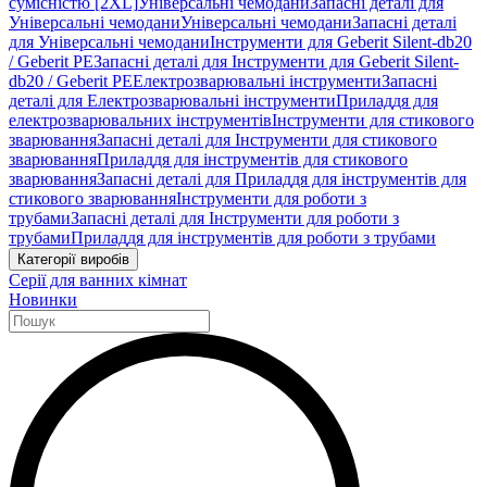
сумісністю [2XL]
Універсальні чемодани
Запасні деталі для
Універсальні чемодани
Універсальні чемодани
Запасні деталі
для Універсальні чемодани
Інструменти для Geberit Silent-db20
/ Geberit PE
Запасні деталі для Інструменти для Geberit Silent-
db20 / Geberit PE
Електрозварювальні інструменти
Запасні
деталі для Електрозварювальні інструменти
Приладдя для
електрозварювальних інструментів
Інструменти для стикового
зварювання
Запасні деталі для Інструменти для стикового
зварювання
Приладдя для інструментів для стикового
зварювання
Запасні деталі для Приладдя для інструментів для
стикового зварювання
Інструменти для роботи з
трубами
Запасні деталі для Інструменти для роботи з
трубами
Приладдя для інструментів для роботи з трубами
Категорії виробів
Серії для ванних кімнат
Новинки