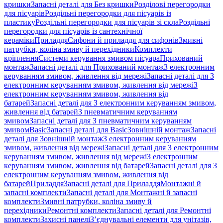
кришки
Запасні деталі для Без кришки
Розділові перегородки
для пісуарів
Роздільні перегородки для пісуарів із
пластику
Роздільні перегородки для пісуарів зі скла
Роздільні
перегородки для пісуарів із сантехнічної
кераміки
Приладдя
Сифони й приладдя для сифонів
Змивні
патрубки, коліна змиву й перехідники
Комплекти
кріплення
Системи керування змивом пісуара
Прихований
монтаж
Запасні деталі для Прихований монтаж
З електронним
керуванням змивом, живлення від мережі
Запасні деталі для З
електронним керуванням змивом, живлення від мережі
З
електронним керуванням змивом, живлення від
батарей
Запасні деталі для З електронним керуванням змивом,
живлення від батарей
З пневматичним керуванням
змивом
Запасні деталі для З пневматичним керуванням
змивом
Basic
Запасні деталі для Basic
Зовнішній монтаж
Запасні
деталі для Зовнішній монтаж
З електронним керуванням
змивом, живлення від мережі
Запасні деталі для З електронним
керуванням змивом, живлення від мережі
З електронним
керуванням змивом, живлення від батарей
Запасні деталі для З
електронним керуванням змивом, живлення від
батарей
Приладдя
Запасні деталі для Приладдя
Монтажні й
запасні комплекти
Запасні деталі для Монтажні й запасні
комплекти
Змивні патрубки, коліна змиву й
перехідники
Ремонтні комплекти
Запасні деталі для Ремонтні
комплекти
Захисні панелі
З’єднувальні елементи для унітазів,