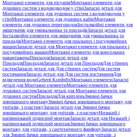
Монтажні елементи для пісуарів
Монтажні елементи для
душових систем з водовідводом у стіні
Запасні деталі для
Монтажні елементи для душових систем з водовідводом у
стіні
Монтажні елементи для душових кабін
Монтажні
елементи для душових перегородок
Інсталяційні елементи для
змішувачів для умивальника та приладів
Запасні деталі для
Інсталяційні елементи для змішувачів для умивальника та
приладів
Монтажні елементи для пральних і посудомийних
машин
Запасні деталі для Монтажні елементи для пральних і
посудомийних машин
Монтажні елементи для консольних
навантажень
Приладдя
Запасні деталі для
Приладдя
Приладдя
Запасні деталі для Приладдя
Для стінних
систем
Запасні деталі для Для стінних систем
Для систем
постачання
Запасні деталі для Для систем постачання
Для
відведення води
Geberit Kombifix
Монтажні елементи
Запасні
деталі для Монтажні елементи
Монтажні елементи для
душових систем
Запасні деталі для Монтажні елементи для
душових систем
Приладдя
Для кріплень
Змивні бачки
зовнішнього монтажу
Змивні бачки зовнішнього монтажу для
унітазів, з пластику
Запасні деталі для Змивні бачки
зовнішнього монтажу для унітазів, з пластику
Низький і
напівнизький підвісний монтаж
Запасні деталі для Низький і
напівнизький підвісний монтаж
Змивні бачки зовнішнього
монтажу для унітазів, з сантехнічного фарфору
Запасні деталі
для Змивні бачки зовнішнього монтажу для унітазів, з