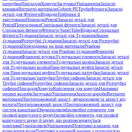
патрубки
Приладдя
Хомути
Заглушки
Ущільнення
Захисні
кришки
Витратні матеріали
Geberit PE
Труби
Фітинги
Запасні
деталі для Фітинги
Відводи
Трійники й
хрестовини
Переходи
Ревізії
Запасні деталі для
Ревізії
Перехідники
Спеціальні фітинги
Запасні деталі для
Спеціальні фітинги
Фітинги SuperTube
Відводи
Спеціальні
фітинги
З'єднання
Запасні деталі для З'єднання
Зварні
з'єднання
Розтрубні з'єднання
Запасні деталі для Розтрубні
з'єднання
Перехідники на інші матеріали
Різьбові
з'єднання
Запасні деталі для Різьбові з'єднання
Фланцеві
з'єднання
Фланцеві втулки
З'єднувальні елементи
Запасні деталі
для З'єднувальні елементи
З'єднувальні коліна
Запасні деталі
для З'єднувальні коліна
Приєднувальні муфти
Запасні деталі
для Приєднувальні муфти
З'єднувальні патрубки
Запасні деталі
для З'єднувальні патрубки
Трубні сифони
Запасні деталі для
Трубні сифони
Розтрубні сифони
Запасні деталі для Розтрубні
сифони
Приладдя
Хомути
Кріплення для хомутів
Напрямні
опорні жолоби
Заглушки
Ущільнення
Захисні короби
Витратні
матеріали
Протипожежний захист, звукоізоляція та захист від
вологи
Протипожежний захист
Протипожежний захист для
систем каналізації
Звукоізоляція
Ізоляційні елементи для
ізоляції корпусного шуму
Ізоляційні елементи для ізоляції
корпусного шуму й шуму, що розповсюджується
повітрям
Гідроізоляція
Ущільнювачі
Повітряні клапани для
відведення води
Повітряні клапани
Клапани з технологією