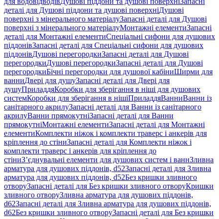
для водовідводів
Душові піддони та душові поверхні
Запасні
деталі для Душові піддони та душові поверхні
Душові
поверхні з мінерального матеріалу
Запасні деталі для Душові
поверхні з мінерального матеріалу
Монтажні елементи
Запасні
деталі для Монтажні елементи
Спеціальні сифони для душових
піддонів
Запасні деталі для Спеціальні сифони для душових
піддонів
Душові перегородки
Запасні деталі для Душові
перегородки
Душові перегородки
Запасні деталі для Душові
перегородки
Бічні перегородки для душової кабіни
Ширми для
ванни
Двері для душу
Запасні деталі для Двері для
душу
Приладдя
Коробки для зберігання в ніші для душових
систем
Коробки для зберігання в ніші
Приладдя
Ванни
Ванни із
санітарного акрилу
Запасні деталі для Ванни із санітарного
акрилу
Ванни прямокутні
Запасні деталі для Ванни
прямокутні
Монтажні елементи
Запасні деталі для Монтажні
елементи
Комплекти ніжок і комплекти траверс і анкерів для
кріплення до стіни
Запасні деталі для Комплекти ніжок і
комплекти траверс і анкерів для кріплення до
стіни
З’єднувальні елементи для душових систем і ванн
Зливна
арматура для душових піддонів, d52
Запасні деталі для Зливна
арматура для душових піддонів, d52
Без кришки зливного
отвору
Запасні деталі для Без кришки зливного отвору
Кришки
зливного отвору
Зливна арматура для душових піддонів,
d62
Запасні деталі для Зливна арматура для душових піддонів,
d62
Без кришки зливного отвору
Запасні деталі для Без кришки