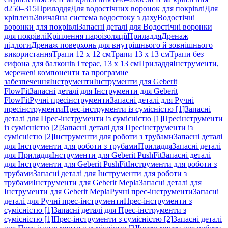
d250–315
Приладдя
Для водостічних воронок для покрівлі
Для
кріплень
Звичайна система водостоку з даху
Водостічні
воронки для покрівлі
Запасні деталі для Водостічні воронки
для покрівлі
Кріплення пароізоляції
Приладдя
Дренаж
підлоги
Дренаж поверхонь для внутрішнього й зовнішнього
використання
Трапи 12 x 12 см
Трапи 13 x 13 см
Трапи без
сифона для балконів і терас, 13 x 13 см
Приладдя
Інструменти,
мережеві компоненти та програмне
забезпечення
Інструменти
Інструменти для Geberit
FlowFit
Запасні деталі для Інструменти для Geberit
FlowFit
Ручні пресінструменти
Запасні деталі для Ручні
пресінструменти
Прес-інструменти із сумісністю [1]
Запасні
деталі для Прес-інструменти із сумісністю [1]
Пресінструменти
із сумісністю [2]
Запасні деталі для Пресінструменти із
сумісністю [2]
Інструменти для роботи з трубами
Запасні деталі
для Інструменти для роботи з трубами
Приладдя
Запасні деталі
для Приладдя
Інструменти для Geberit PushFit
Запасні деталі
для Інструменти для Geberit PushFit
Інструменти для роботи з
трубами
Запасні деталі для Інструменти для роботи з
трубами
Інструменти для Geberit Mepla
Запасні деталі для
Інструменти для Geberit Mepla
Ручні прес-інструменти
Запасні
деталі для Ручні прес-інструменти
Прес-інструменти з
сумісністю [1]
Запасні деталі для Прес-інструменти з
сумісністю [1]
Прес-інструменти з сумісністю [2]
Запасні деталі