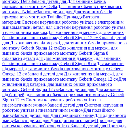
монтажу Delta
Запасні деталі для Для змивних бачків
прихованого монтажу Delta
Для змивних бачків прихованого
монтажу Twinline
Запасні деталі для Для змивних бачків
прихованого монтажу Twinline
Приладдя
Витратні
матеріали
Системи керування роботою унітаза з електронним
змивом
Запасні деталі для Системи керування роботою унітаза
з електронним змивом
Для живлення від мережі, для змивних
бачків прихованого монтажу Geberit Sigma 12 см
Запасні деталі
для Для живлення від мережі, для змивних бачків прихованого
монтажу Geberit Sigma 12 см
Для живлення від мережі, для
змивних бачків прихованого монтажу Geberit Sigma 8
см
Запасні деталі для Для живлення від мережі, для змивних
бачків прихованого монтажу Geberit Sigma 8 см
Для живлення
від мережі, для змивних бачків прихованого монтажу Geberit
Omega 12 см
Запасні деталі для Для живлення від мережі, для
змивних бачків прихованого монтажу Geberit Omega 12 см
Для
живлення від батарей, для змивних бачків прихованого
монтажу Geberit Sigma 12 см
Запасні деталі для Для живлення
від батарей, для змивних бачків прихованого монтажу Geberit
Sigma 12 см
Системи керування роботою унітаза з
пневматичним змивом
Запасні деталі для Системи керування
роботою унітаза з пневматичним змивом
Для подвійного
змиву
Запасні деталі для Для подвійного змиву
Для одинарного
змиву
Запасні деталі для Для одинарного змиву
Приладдя для
систем керування роботою унітаза
Запасні деталі для Приладдя