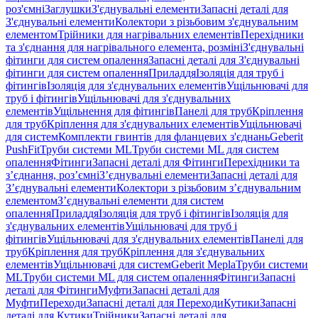
роз'ємні
Заглушки
З'єднувальні елементи
Запасні деталі для
З'єднувальні елементи
Колектори з різьбовим з'єднувальним
елементом
Трійники для нагрівальних елементів
Перехідники
та з'єднання для нагрівального елемента, розміні
З'єднувальні
фітинги для систем опалення
Запасні деталі для З'єднувальні
фітинги для систем опалення
Приладдя
Ізоляція для труб і
фітингів
Ізоляція для з'єднувальних елементів
Ущільнювачі для
труб і фітингів
Ущільнювачі для з'єднувальних
елементів
Ущільнення для фітингів
Панелі для труб
Кріплення
для труб
Кріплення для з'єднувальних елементів
Ущільнювачі
для систем
Комплекти гвинтів для фланцевих з'єднань
Geberit
PushFit
Труби системи ML
Труби системи ML для систем
опалення
Фітинги
Запасні деталі для Фітинги
Перехідники та
з’єднання, роз’ємні
З’єднувальні елементи
Запасні деталі для
З’єднувальні елементи
Колектори з різьбовим з’єднувальним
елементом
З’єднувальні елементи для систем
опалення
Приладдя
Ізоляція для труб і фітингів
Ізоляція для
з'єднувальних елементів
Ущільнювачі для труб і
фітингів
Ущільнювачі для з'єднувальних елементів
Панелі для
труб
Кріплення для труб
Кріплення для з'єднувальних
елементів
Ущільнювачі для систем
Geberit Mepla
Труби системи
ML
Труби системи ML для систем опалення
Фітинги
Запасні
деталі для Фітинги
Муфти
Запасні деталі для
Муфти
Переходи
Запасні деталі для Переходи
Кутики
Запасні
деталі для Кутики
Трійники
Запасні деталі для