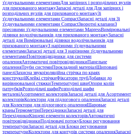
з'єднувальними елементами
Для запірних і розподільчих вузлів
для прихованого монтажу
Запасні деталі для Для запірних і
розподільчих вузлів для прихованого монтажу
Зі
з'єднувальними елементами Compact
Запасні деталі для Зі
з'єднувальними елементами Compact
Зворотні клапани
З
пресовими з'єднувальними елементами Mapress
Вимірювальні
ділянки водолічильників для прихованого монтажу
Запасні
деталі для Вимірювальні ділянки водолічильників для
прихованого монтажу
З нарізними з'єднувальними
елементами
Запасні деталі для З нарізними з'єднувальними
елементами
Повітровідвідники для системи
опалення
Автоматичні повітровідвідники
Панельне
опалення
Труби системи
Прокладний матеріал
Шиповані
панелі
Захисна звукоізоляційна стрічка по краях
конструкції
Клейкі стрічки
Фіксатори труб
Добавки до
вирівнювальної стяжки
Температурні шви
Опори колін
патрубків
Розподільчі шафи
Розподільчі шафи
металеві
Асортимент колекторів
Запасні деталі для Асортимент
колекторів
Колектори для підлогового опалення
Запасні деталі
для Колектори для підлогового опалення
Шаровые
краны
Термометри
Перехідники
Запасні деталі для
Перехідники
Кінцеві елементи колекторів
Автоматичні
повітровідвідники
Поділювачі потоку
Блоки регулювання
температури
Запасні деталі для Блоки регулювання
температури
Колектори для контурів системи опалення
Запасні