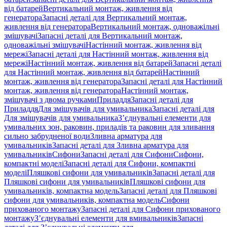
від батарей
Вертикальний монтаж, живлення від
генератора
Запасні деталі для Вертикальний монтаж,
живлення від генератора
Вертикальний монтаж, одноважільні
змішувачі
Запасні деталі для Вертикальний монтаж,
одноважільні змішувачі
Настінний монтаж, живлення від
мережі
Запасні деталі для Настінний монтаж, живлення від
мережі
Настінний монтаж, живлення від батарей
Запасні деталі
для Настінний монтаж, живлення від батарей
Настінний
монтаж, живлення від генератора
Запасні деталі для Настінний
монтаж, живлення від генератора
Настінний монтаж,
змішувачі з двома ручками
Приладдя
Запасні деталі для
Приладдя
Для змішувачів для умивальника
Запасні деталі для
Для змішувачів для умивальника
З’єднувальні елементи для
умивальних зон, раковин, приладів та раковин для зливання
сильно забрудненої води
Зливна арматура для
умивальників
Запасні деталі для Зливна арматура для
умивальників
Сифони
Запасні деталі для Сифони
Сифони,
компактні моделі
Запасні деталі для Сифони, компактні
моделі
Пляшкові сифони для умивальників
Запасні деталі для
Пляшкові сифони для умивальників
Пляшкові сифони для
умивальників, компактна модель
Запасні деталі для Пляшкові
сифони для умивальників, компактна модель
Сифони
прихованого монтажу
Запасні деталі для Сифони прихованого
монтажу
З’єднувальні елементи для вмивальників
Запасні