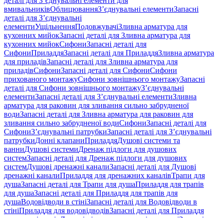
деталі для З’єднувальні елементи для
вмивальників
Облицювання
З’єднувальні елементи
Запасні
деталі для З’єднувальні
елементи
Ущільнення
Подовжувачі
Зливна арматура для
кухонних мийок
Запасні деталі для Зливна арматура для
кухонних мийок
Сифони
Запасні деталі для
Сифони
Приладдя
Запасні деталі для Приладдя
Зливна арматура
для приладів
Запасні деталі для Зливна арматура для
приладів
Сифони
Запасні деталі для Сифони
Сифони
прихованого монтажу
Сифони зовнішнього монтажу
Запасні
деталі для Сифони зовнішнього монтажу
З’єднувальні
елементи
Запасні деталі для З’єднувальні елементи
Зливна
арматура для раковин для зливання сильно забрудненої
води
Запасні деталі для Зливна арматура для раковин для
зливання сильно забрудненої води
Сифони
Запасні деталі для
Сифони
З’єднувальні патрубки
Запасні деталі для З’єднувальні
патрубки
Донні клапани
Приладдя
Душові системи та
ванни
Душові системи
Дренаж підлоги для душових
систем
Запасні деталі для Дренаж підлоги для душових
систем
Душові дренажні канали
Запасні деталі для Душові
дренажні канали
Приладдя для дренажних каналів
Трапи для
душа
Запасні деталі для Трапи для душа
Приладдя для трапів
для душа
Запасні деталі для Приладдя для трапів для
душа
Водовідводи в стіні
Запасні деталі для Водовідводи в
стіні
Приладдя для водовідводів
Запасні деталі для Приладдя