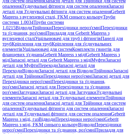
для систем опалення
Запасні деталі для Трійники для систем
опалення
З'єднувальні фітинги для систем опалення
Запасні
деталі для З'єднувальні фітинги для систем опалення
Geberit
Mapress з вуглецевої сталі, FKM синього кольору
Труби
системи 1.0034
Труби системи
1.0215
Відводи
Трійники
Перехідники нероз'ємні
Перехідники
та з'єднання, роз'ємні
Приладдя для Geberit Mapress з
вуглецевої сталі
Ущільнювачі для труб і фітингів
Панелі для
труб
Кріплення для труб
Кріплення для з'єднувальних
елементів
Ущільнювачі для систем
Комплекти гвинтів для
фланцевих з'єднань
Geberit Mapress з міді
Geberit Mapress з
міді
Запасні деталі для Geberit Mapress з міді
Муфти
Запасні
деталі для Муфти
Переходи
Запасні деталі для
Переходи
Відводи
Запасні деталі для Відводи
Трійники
Запасні
деталі для Трійники
Перехідники нероз'ємні
Запасні деталі для
Перехідники нероз'ємні
Перехідники та з'єднання,
роз'ємні
Запасні деталі для Перехідники та з'єднання,
роз'ємні
Заглушки
Запасні деталі для Заглушки
З'єднувальні
елементи
Запасні деталі для З'єднувальні елементи
Трійники
для систем опалення
Запасні деталі для Трійники для систем
опалення
З'єднувальні фітинги для систем опалення
Запасні
деталі для З'єднувальні фітинги для систем опалення
Geberit
Mapress з міді, газ
Відводи
Перехідники нероз'ємні
Geberit
Mapress з міді, FKM синього кольору
Відводи
Перехідники
нероз'ємні
Перехідники та з'єднання, роз'ємні
Приладдя для