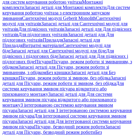
для систем керування роботою унітаза
Монтажні
комплекти
Запасні деталі для Монтажні комплекти
Для систем
керування роботою унітаза з електронним запуском
змивання
Сантехнічні модулі Geberit Monolith
Сантехнічні
модулі для унітазів
Запасні деталі для Сантехнічні модулі для
унітазів
Для підвісних унітазів
Запасні деталі для Для підвісних
унітазів
Для підлогових унітазів
Запасні деталі для Для
підлогових унітазів
Приладдя
Запасні деталі для
Приладдя
Витратні матеріали
Сантехнічні модулі для
біде
Запасні деталі для Сантехнічні модулі для біде
Для
підвісних і підлогових біде
Запасні деталі для Для підвісних і
підлогових біде
Пісуари
Пісуари, режим роботи зі змиванням, з
обідком
Запасні деталі для Пісуари, режим роботи зі
змиванням, з обідком
Без кришки
Запасні деталі для Без
кришки
Пісуари, режим роботи зі змивом, без обідка
Запасні
деталі для Пісуари, режим роботи зі змивом, без обідка
Для
системи керування змивом пісуара відкритого або
прихованого монтажу
Запасні деталі для Для системи
керування змивом пісуара відкритого або прихованого
монтажу
З інтегрованою системою керування змивом
пісуара
Запасні деталі для З інтегрованою системою керування
змивом пісуара
Для інтегрованої системи керування змивом
пісуара
Запасні деталі для Для інтегрованої системи керування
змивом пісуара
Пісуари, безводний режим роботи
Запасні
деталі для Пісуари, безводний режим роботи
Без