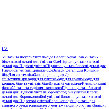
UA
Унітази та пісуари
Унітази-біде Geberit AquaClean
Унітази-
біде
Запасні деталі для Унітази-біде
Підвісні унітази
Запасні
деталі для Підвісні унітази
Підлогові унітази
Запасні деталі для
Підлогові унітази
Кришки-біде
Запасні деталі для Кришки-
біде
Для сантехніки
Запасні деталі для Для
сантехніки
Приладдя
Для унітазів-біде
Для кришок-біде
Для
кришок-біде та унітазів-біде
Витратні матеріали
Функціональні
блоки
Унітази та сидіння з кришкою
Підвісні унітази
Запасні
деталі для Підвісні унітази
Воронкоподібні унітази
Запасні
деталі для Воронкоподібні унітази
Підлогові унітази
Запасні
деталі для Підлогові унітази
Воронкоподібні унітази для
змивного бачка зовнішнього монтажу поличного типу
Запасні