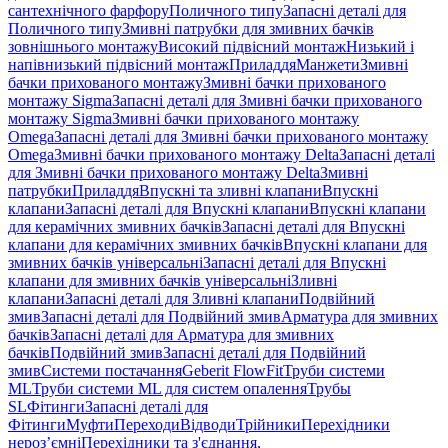
сантехнічного фарфору
Поличного типу
Запасні деталі для
Поличного типу
Змивні патрубки для змивних бачків
зовнішнього монтажу
Високий підвісний монтаж
Низький і
напівнизький підвісний монтаж
Приладдя
Манжети
Змивні
бачки прихованого монтажу
Змивні бачки прихованого
монтажу Sigma
Запасні деталі для Змивні бачки прихованого
монтажу Sigma
Змивні бачки прихованого монтажу
Omega
Запасні деталі для Змивні бачки прихованого монтажу
Omega
Змивні бачки прихованого монтажу Delta
Запасні деталі
для Змивні бачки прихованого монтажу Delta
Змивні
патрубки
Приладдя
Впускні та зливні клапани
Впускні
клапани
Запасні деталі для Впускні клапани
Впускні клапани
для керамічних змивних бачків
Запасні деталі для Впускні
клапани для керамічних змивних бачків
Впускні клапани для
змивних бачків універсальні
Запасні деталі для Впускні
клапани для змивних бачків універсальні
Зливні
клапани
Запасні деталі для Зливні клапани
Подвійний
змив
Запасні деталі для Подвійний змив
Арматура для змивних
бачкiв
Запасні деталі для Арматура для змивних
бачкiв
Подвійний змив
Запасні деталі для Подвійний
змив
Системи постачання
Geberit FlowFit
Труби системи
ML
Труби системи ML для систем опалення
Трубы
SL
Фітинги
Запасні деталі для
Фітинги
Муфти
Переходи
Відводи
Трійники
Перехідники
нероз’ємні
Перехідники та з'єднання,