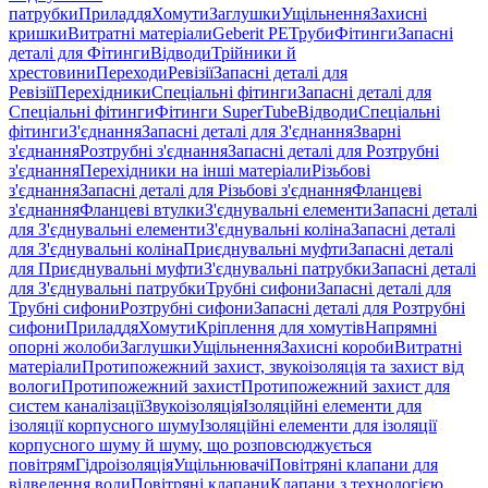
патрубки
Приладдя
Хомути
Заглушки
Ущільнення
Захисні
кришки
Витратні матеріали
Geberit PE
Труби
Фітинги
Запасні
деталі для Фітинги
Відводи
Трійники й
хрестовини
Переходи
Ревізії
Запасні деталі для
Ревізії
Перехідники
Спеціальні фітинги
Запасні деталі для
Спеціальні фітинги
Фітинги SuperTube
Відводи
Спеціальні
фітинги
З'єднання
Запасні деталі для З'єднання
Зварні
з'єднання
Розтрубні з'єднання
Запасні деталі для Розтрубні
з'єднання
Перехідники на інші матеріали
Різьбові
з'єднання
Запасні деталі для Різьбові з'єднання
Фланцеві
з'єднання
Фланцеві втулки
З'єднувальні елементи
Запасні деталі
для З'єднувальні елементи
З'єднувальні коліна
Запасні деталі
для З'єднувальні коліна
Приєднувальні муфти
Запасні деталі
для Приєднувальні муфти
З'єднувальні патрубки
Запасні деталі
для З'єднувальні патрубки
Трубні сифони
Запасні деталі для
Трубні сифони
Розтрубні сифони
Запасні деталі для Розтрубні
сифони
Приладдя
Хомути
Кріплення для хомутів
Напрямні
опорні жолоби
Заглушки
Ущільнення
Захисні короби
Витратні
матеріали
Протипожежний захист, звукоізоляція та захист від
вологи
Протипожежний захист
Протипожежний захист для
систем каналізації
Звукоізоляція
Ізоляційні елементи для
ізоляції корпусного шуму
Ізоляційні елементи для ізоляції
корпусного шуму й шуму, що розповсюджується
повітрям
Гідроізоляція
Ущільнювачі
Повітряні клапани для
відведення води
Повітряні клапани
Клапани з технологією