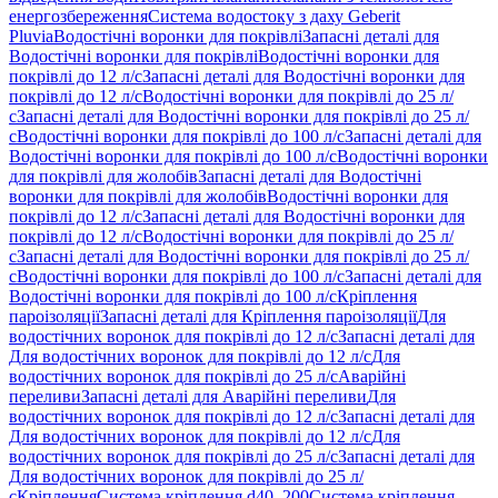
енергозбереження
Система водостоку з даху Geberit
Pluvia
Водостічні воронки для покрівлі
Запасні деталі для
Водостічні воронки для покрівлі
Водостічні воронки для
покрівлі до 12 л/с
Запасні деталі для Водостічні воронки для
покрівлі до 12 л/с
Водостічні воронки для покрівлі до 25 л/
с
Запасні деталі для Водостічні воронки для покрівлі до 25 л/
с
Водостічні воронки для покрівлі до 100 л/с
Запасні деталі для
Водостічні воронки для покрівлі до 100 л/с
Водостічні воронки
для покрівлі для жолобів
Запасні деталі для Водостічні
воронки для покрівлі для жолобів
Водостічні воронки для
покрівлі до 12 л/с
Запасні деталі для Водостічні воронки для
покрівлі до 12 л/с
Водостічні воронки для покрівлі до 25 л/
с
Запасні деталі для Водостічні воронки для покрівлі до 25 л/
с
Водостічні воронки для покрівлі до 100 л/с
Запасні деталі для
Водостічні воронки для покрівлі до 100 л/с
Кріплення
пароізоляції
Запасні деталі для Кріплення пароізоляції
Для
водостічних воронок для покрівлі до 12 л/с
Запасні деталі для
Для водостічних воронок для покрівлі до 12 л/с
Для
водостічних воронок для покрівлі до 25 л/с
Аварійні
переливи
Запасні деталі для Аварійні переливи
Для
водостічних воронок для покрівлі до 12 л/с
Запасні деталі для
Для водостічних воронок для покрівлі до 12 л/с
Для
водостічних воронок для покрівлі до 25 л/с
Запасні деталі для
Для водостічних воронок для покрівлі до 25 л/
с
Кріплення
Система кріплення d40–200
Система кріплення