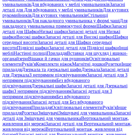
умивальників
Для вбудованих у меблі умивальників
Запасні
деталі для Для вбудованих у меблі умивальників
Для кутових
рукомийників
Для кутових умивальників
Стільниці
умивальників
Для накладного умивальника у формі чаші
Для
накладного умивальника прямокутної форми
Шафки
Запасні
деталі для Шафки
Низькі шафки
Запасні деталі для Низькі
шафки
Високі шафки
Запасні деталі для Високі шафки
Шафки
середньої висоти
Запасні деталі для Шафки середньої
висоти
Підвісні шафки
Запасні деталі для Підвісні шафки
Інші
меблі
Настінні полиці
Приладдя
Вставки для шухляд і ящики-
органайзери
Вішаки й гачки для рушників
Освітлювальні
елементи
Руків'я
Комплекти ніжок
Магнітні дошки
Розетки
Інше
приладдя
Дзеркала та дзеркальні шафи
Дзеркала
Запасні деталі
для Дзеркала
З непрямим підсвічуванням
Запасні деталі для З
непрямим підсвічуванням
Без вбудованого
підсвічування
Дзеркальні шафи
Запасні деталі для Дзеркальні
шафи
З непрямим підсвічуванням
Запасні деталі для З
непрямим підсвічуванням
Без вбудованого
підсвічування
Запасні деталі для Без вбудованого
підсвічування
Приладдя
Освітлювальні елементи
Руків'я
Інше
приладдя
Розетки
Змішувачі
Змішувачі для умивальника
Запасні
деталі для Змішувачі для умивальника
Вертикальний монтаж,
живлення від мережі
Запасні деталі для Вертикальний монтаж,
живлення від мережі
Вертикальний монтаж, живлення від
батарей
Запасні деталі для Вертикальний монтаж, живлення