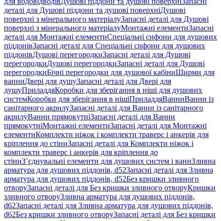
для водовідводів
Душові піддони та душові поверхні
Запасні
деталі для Душові піддони та душові поверхні
Душові
поверхні з мінерального матеріалу
Запасні деталі для Душові
поверхні з мінерального матеріалу
Монтажні елементи
Запасні
деталі для Монтажні елементи
Спеціальні сифони для душових
піддонів
Запасні деталі для Спеціальні сифони для душових
піддонів
Душові перегородки
Запасні деталі для Душові
перегородки
Душові перегородки
Запасні деталі для Душові
перегородки
Бічні перегородки для душової кабіни
Ширми для
ванни
Двері для душу
Запасні деталі для Двері для
душу
Приладдя
Коробки для зберігання в ніші для душових
систем
Коробки для зберігання в ніші
Приладдя
Ванни
Ванни із
санітарного акрилу
Запасні деталі для Ванни із санітарного
акрилу
Ванни прямокутні
Запасні деталі для Ванни
прямокутні
Монтажні елементи
Запасні деталі для Монтажні
елементи
Комплекти ніжок і комплекти траверс і анкерів для
кріплення до стіни
Запасні деталі для Комплекти ніжок і
комплекти траверс і анкерів для кріплення до
стіни
З’єднувальні елементи для душових систем і ванн
Зливна
арматура для душових піддонів, d52
Запасні деталі для Зливна
арматура для душових піддонів, d52
Без кришки зливного
отвору
Запасні деталі для Без кришки зливного отвору
Кришки
зливного отвору
Зливна арматура для душових піддонів,
d62
Запасні деталі для Зливна арматура для душових піддонів,
d62
Без кришки зливного отвору
Запасні деталі для Без кришки