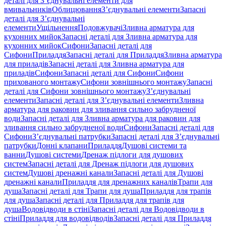
деталі для З’єднувальні елементи для
вмивальників
Облицювання
З’єднувальні елементи
Запасні
деталі для З’єднувальні
елементи
Ущільнення
Подовжувачі
Зливна арматура для
кухонних мийок
Запасні деталі для Зливна арматура для
кухонних мийок
Сифони
Запасні деталі для
Сифони
Приладдя
Запасні деталі для Приладдя
Зливна арматура
для приладів
Запасні деталі для Зливна арматура для
приладів
Сифони
Запасні деталі для Сифони
Сифони
прихованого монтажу
Сифони зовнішнього монтажу
Запасні
деталі для Сифони зовнішнього монтажу
З’єднувальні
елементи
Запасні деталі для З’єднувальні елементи
Зливна
арматура для раковин для зливання сильно забрудненої
води
Запасні деталі для Зливна арматура для раковин для
зливання сильно забрудненої води
Сифони
Запасні деталі для
Сифони
З’єднувальні патрубки
Запасні деталі для З’єднувальні
патрубки
Донні клапани
Приладдя
Душові системи та
ванни
Душові системи
Дренаж підлоги для душових
систем
Запасні деталі для Дренаж підлоги для душових
систем
Душові дренажні канали
Запасні деталі для Душові
дренажні канали
Приладдя для дренажних каналів
Трапи для
душа
Запасні деталі для Трапи для душа
Приладдя для трапів
для душа
Запасні деталі для Приладдя для трапів для
душа
Водовідводи в стіні
Запасні деталі для Водовідводи в
стіні
Приладдя для водовідводів
Запасні деталі для Приладдя