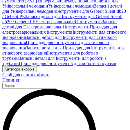
сумісністю [2XL]
Універсальні чемодани
Запасні деталі для
Універсальні чемодани
Універсальні чемодани
Запасні деталі
для Універсальні чемодани
Інструменти для Geberit Silent-db20
/ Geberit PE
Запасні деталі для Інструменти для Geberit Silent-
db20 / Geberit PE
Електрозварювальні інструменти
Запасні
деталі для Електрозварювальні інструменти
Приладдя для
електрозварювальних інструментів
Інструменти для стикового
зварювання
Запасні деталі для Інструменти для стикового
зварювання
Приладдя для інструментів для стикового
зварювання
Запасні деталі для Приладдя для інструментів для
стикового зварювання
Інструменти для роботи з
трубами
Запасні деталі для Інструменти для роботи з
трубами
Приладдя для інструментів для роботи з трубами
Категорії виробів
Серії для ванних кімнат
Новинки