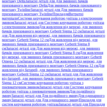
монтажу Delta
Запасні деталі для Для змивних бачків
прихованого монтажу Delta
Для змивних бачків прихованого
монтажу Twinline
Запасні деталі для Для змивних бачків
прихованого монтажу Twinline
Приладдя
Витратні
матеріали
Системи керування роботою унітаза з електронним
змивом
Запасні деталі для Системи керування роботою унітаза
з електронним змивом
Для живлення від мережі, для змивних
бачків прихованого монтажу Geberit Sigma 12 см
Запасні деталі
для Для живлення від мережі, для змивних бачків прихованого
монтажу Geberit Sigma 12 см
Для живлення від мережі, для
змивних бачків прихованого монтажу Geberit Sigma 8
см
Запасні деталі для Для живлення від мережі, для змивних
бачків прихованого монтажу Geberit Sigma 8 см
Для живлення
від мережі, для змивних бачків прихованого монтажу Geberit
Omega 12 см
Запасні деталі для Для живлення від мережі, для
змивних бачків прихованого монтажу Geberit Omega 12 см
Для
живлення від батарей, для змивних бачків прихованого
монтажу Geberit Sigma 12 см
Запасні деталі для Для живлення
від батарей, для змивних бачків прихованого монтажу Geberit
Sigma 12 см
Системи керування роботою унітаза з
пневматичним змивом
Запасні деталі для Системи керування
роботою унітаза з пневматичним змивом
Для подвійного
змиву
Запасні деталі для Для подвійного змиву
Для одинарного
змиву
Запасні деталі для Для одинарного змиву
Приладдя для
систем керування роботою унітаза
Запасні деталі для Приладдя