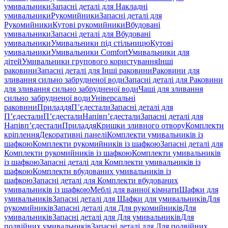
умивальники
Запасні деталі для Накладні
умивальники
Рукомийники
Запасні деталі для
Рукомийники
Кутові рукомийники
Вбудовані
умивальники
Запасні деталі для Вбудовані
умивальники
Умивальники під стільницю
Кутові
умивальники
Умивальники Comfort
Умивальники для
дітей
Умивальники групового користування
Інші
раковини
Запасні деталі для Інші раковини
Раковини для
зливання сильно забрудненої води
Запасні деталі для Раковини
для зливання сильно забрудненої води
Чаші для зливання
сильно забрудненої води
Універсальні
раковини
Приладдя
П’єдестали
Запасні деталі для
П’єдестали
П’єдестали
Напівп’єдестали
Запасні деталі для
Напівп’єдестали
Приладдя
Кришки зливного отвору
Комплекти
кріплення
Декоративні панелі
Комплекти умивальників із
шафкою
Комплекти рукомийників із шафкою
Запасні деталі для
Комплекти рукомийників із шафкою
Комплекти умивальників
із шафкою
Запасні деталі для Комплекти умивальників із
шафкою
Комплекти вбудованих умивальників із
шафкою
Запасні деталі для Комплекти вбудованих
умивальників із шафкою
Меблі для ванної кімнати
Шафки для
умивальників
Запасні деталі для Шафки для умивальників
Для
рукомийників
Запасні деталі для Для рукомийників
Для
умивальників
Запасні деталі для Для умивальників
Для
подвійних умивальників
Запасні деталі для Для подвійних