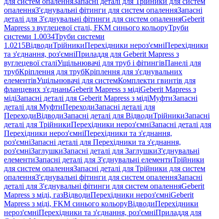
для систем опалення
Запасні деталі для Трійники для систем
опалення
З'єднувальні фітинги для систем опалення
Запасні
деталі для З'єднувальні фітинги для систем опалення
Geberit
Mapress з вуглецевої сталі, FKM синього кольору
Труби
системи 1.0034
Труби системи
1.0215
Відводи
Трійники
Перехідники нероз'ємні
Перехідники
та з'єднання, роз'ємні
Приладдя для Geberit Mapress з
вуглецевої сталі
Ущільнювачі для труб і фітингів
Панелі для
труб
Кріплення для труб
Кріплення для з'єднувальних
елементів
Ущільнювачі для систем
Комплекти гвинтів для
фланцевих з'єднань
Geberit Mapress з міді
Geberit Mapress з
міді
Запасні деталі для Geberit Mapress з міді
Муфти
Запасні
деталі для Муфти
Переходи
Запасні деталі для
Переходи
Відводи
Запасні деталі для Відводи
Трійники
Запасні
деталі для Трійники
Перехідники нероз'ємні
Запасні деталі для
Перехідники нероз'ємні
Перехідники та з'єднання,
роз'ємні
Запасні деталі для Перехідники та з'єднання,
роз'ємні
Заглушки
Запасні деталі для Заглушки
З'єднувальні
елементи
Запасні деталі для З'єднувальні елементи
Трійники
для систем опалення
Запасні деталі для Трійники для систем
опалення
З'єднувальні фітинги для систем опалення
Запасні
деталі для З'єднувальні фітинги для систем опалення
Geberit
Mapress з міді, газ
Відводи
Перехідники нероз'ємні
Geberit
Mapress з міді, FKM синього кольору
Відводи
Перехідники
нероз'ємні
Перехідники та з'єднання, роз'ємні
Приладдя для