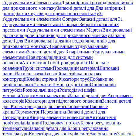
з'єднувальними елементами
Для запірних і розподільчих вузлів
для прихованого монтажу
Запасні деталі для Для запірних і
розподільчих вузлів для прихованого монтажу
Зі
з'єднувальними елементами Compact
Запасні деталі для Зі
з'єднувальними елементами Compact
Зворотні клапани
З
пресовими з'єднувальними елементами Mapress
Вимірювальні
ділянки водолічильників для прихованого монтажу
Запасні
деталі для Вимірювальні ділянки водолічильників для
прихованого монтажу
З нарізними з'єднувальними
елементами
Запасні деталі для З нарізними з'єднувальними
елементами
Повітровідвідники для системи
опалення
Автоматичні повітровідвідники
Панельне
опалення
Труби системи
Прокладний матеріал
Шиповані
панелі
Захисна звукоізоляційна стрічка по краях
конструкції
Клейкі стрічки
Фіксатори труб
Добавки до
вирівнювальної стяжки
Температурні шви
Опори колін
патрубків
Розподільчі шафи
Розподільчі шафи
металеві
Асортимент колекторів
Запасні деталі для Асортимент
колекторів
Колектори для підлогового опалення
Запасні деталі
для Колектори для підлогового опалення
Шаровые
краны
Термометри
Перехідники
Запасні деталі для
Перехідники
Кінцеві елементи колекторів
Автоматичні
повітровідвідники
Поділювачі потоку
Блоки регулювання
температури
Запасні деталі для Блоки регулювання
температури
Колектори для контурів системи опалення
Запасні