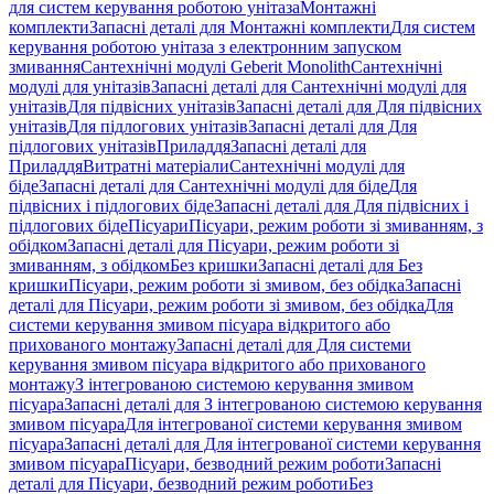
для систем керування роботою унітаза
Монтажні
комплекти
Запасні деталі для Монтажні комплекти
Для систем
керування роботою унітаза з електронним запуском
змивання
Сантехнічні модулі Geberit Monolith
Сантехнічні
модулі для унітазів
Запасні деталі для Сантехнічні модулі для
унітазів
Для підвісних унітазів
Запасні деталі для Для підвісних
унітазів
Для підлогових унітазів
Запасні деталі для Для
підлогових унітазів
Приладдя
Запасні деталі для
Приладдя
Витратні матеріали
Сантехнічні модулі для
біде
Запасні деталі для Сантехнічні модулі для біде
Для
підвісних і підлогових біде
Запасні деталі для Для підвісних і
підлогових біде
Пісуари
Пісуари, режим роботи зі змиванням, з
обідком
Запасні деталі для Пісуари, режим роботи зі
змиванням, з обідком
Без кришки
Запасні деталі для Без
кришки
Пісуари, режим роботи зі змивом, без обідка
Запасні
деталі для Пісуари, режим роботи зі змивом, без обідка
Для
системи керування змивом пісуара відкритого або
прихованого монтажу
Запасні деталі для Для системи
керування змивом пісуара відкритого або прихованого
монтажу
З інтегрованою системою керування змивом
пісуара
Запасні деталі для З інтегрованою системою керування
змивом пісуара
Для інтегрованої системи керування змивом
пісуара
Запасні деталі для Для інтегрованої системи керування
змивом пісуара
Пісуари, безводний режим роботи
Запасні
деталі для Пісуари, безводний режим роботи
Без