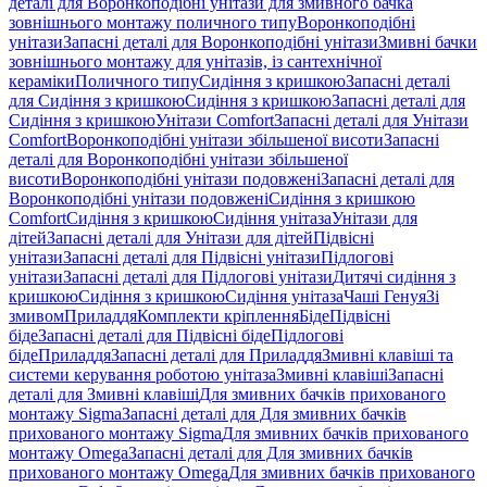
деталі для Воронкоподібні унітази для змивного бачка
зовнішнього монтажу поличного типу
Воронкоподібні
унітази
Запасні деталі для Воронкоподібні унітази
Змивні бачки
зовнішнього монтажу для унітазів, із сантехнічної
кераміки
Поличного типу
Сидіння з кришкою
Запасні деталі
для Сидіння з кришкою
Сидіння з кришкою
Запасні деталі для
Сидіння з кришкою
Унітази Comfort
Запасні деталі для Унітази
Comfort
Воронкоподібні унітази збільшеної висоти
Запасні
деталі для Воронкоподібні унітази збільшеної
висоти
Воронкоподібні унітази подовжені
Запасні деталі для
Воронкоподібні унітази подовжені
Сидіння з кришкою
Comfort
Сидіння з кришкою
Сидіння унітаза
Унітази для
дітей
Запасні деталі для Унітази для дітей
Підвісні
унітази
Запасні деталі для Підвісні унітази
Підлогові
унітази
Запасні деталі для Підлогові унітази
Дитячі сидіння з
кришкою
Сидіння з кришкою
Сидіння унітаза
Чаші Генуя
Зі
змивом
Приладдя
Комплекти кріплення
Біде
Підвісні
біде
Запасні деталі для Підвісні біде
Підлогові
біде
Приладдя
Запасні деталі для Приладдя
Змивні клавіші та
системи керування роботою унітаза
Змивні клавіші
Запасні
деталі для Змивні клавіші
Для змивних бачків прихованого
монтажу Sigma
Запасні деталі для Для змивних бачків
прихованого монтажу Sigma
Для змивних бачків прихованого
монтажу Omega
Запасні деталі для Для змивних бачків
прихованого монтажу Omega
Для змивних бачків прихованого