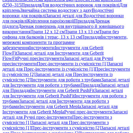
d250–315
Приладдя
Для водостічних воронок для покрівлі
Для
кріплень
Звичайна система водостоку з даху
Водостічні
воронки для покрівлі
Запасні деталі для Водостічні воронки
для покрівлі
Кріплення пароізоляції
Приладдя
Дренаж
підлоги
Дренаж поверхонь для внутрішнього й зовнішнього
використання
Трапи 12 x 12 см
Трапи 13 x 13 см
Трапи без
сифона для балконів і терас, 13 x 13 см
Приладдя
Інструменти,
мережеві компоненти та програмне
забезпечення
Інструменти
Інструменти для Geberit
FlowFit
Запасні деталі для Інструменти для Geberit
FlowFit
Ручні пресінструменти
Запасні деталі для Ручні
пресінструменти
Прес-інструменти із сумісністю [1]
Запасні
деталі для Прес-інструменти із сумісністю [1]
Пресінструменти
із сумісністю [2]
Запасні деталі для Пресінструменти із
сумісністю [2]
Інструменти для роботи з трубами
Запасні деталі
для Інструменти для роботи з трубами
Приладдя
Запасні деталі
для Приладдя
Інструменти для Geberit PushFit
Запасні деталі
для Інструменти для Geberit PushFit
Інструменти для роботи з
трубами
Запасні деталі для Інструменти для роботи з
трубами
Інструменти для Geberit Mepla
Запасні деталі для
Інструменти для Geberit Mepla
Ручні прес-інструменти
Запасні
деталі для Ручні прес-інструменти
Прес-інструменти з
сумісністю [1]
Запасні деталі для Прес-інструменти з
сумісністю [1]
Прес-інструменти з сумісністю [2]
Запасні деталі