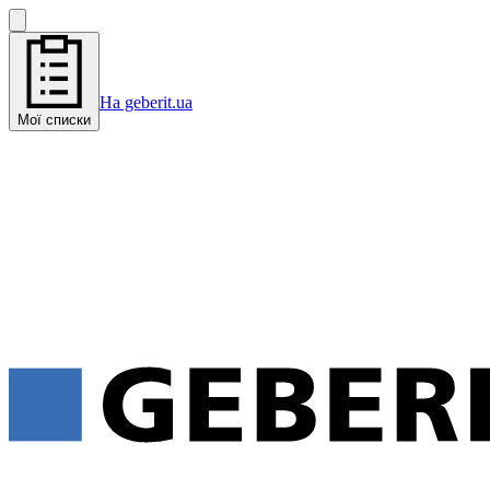
На geberit.ua
Мої списки