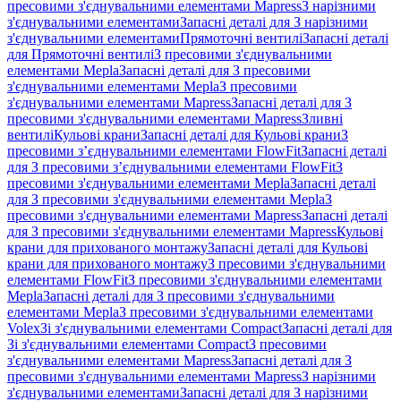
пресовими з'єднувальними елементами Mapress
З нарізними
з'єднувальними елементами
Запасні деталі для З нарізними
з'єднувальними елементами
Прямоточні вентилі
Запасні деталі
для Прямоточні вентилі
З пресовими з'єднувальними
елементами Mepla
Запасні деталі для З пресовими
з'єднувальними елементами Mepla
З пресовими
з'єднувальними елементами Mapress
Запасні деталі для З
пресовими з'єднувальними елементами Mapress
Зливні
вентилі
Кульові крани
Запасні деталі для Кульові крани
З
пресовими з’єднувальними елементами FlowFit
Запасні деталі
для З пресовими з’єднувальними елементами FlowFit
З
пресовими з'єднувальними елементами Mepla
Запасні деталі
для З пресовими з'єднувальними елементами Mepla
З
пресовими з'єднувальними елементами Mapress
Запасні деталі
для З пресовими з'єднувальними елементами Mapress
Кульові
крани для прихованого монтажу
Запасні деталі для Кульові
крани для прихованого монтажу
З пресовими з'єднувальними
елементами FlowFit
З пресовими з'єднувальними елементами
Mepla
Запасні деталі для З пресовими з'єднувальними
елементами Mepla
З пресовими з'єднувальними елементами
Volex
Зі з'єднувальними елементами Compact
Запасні деталі для
Зі з'єднувальними елементами Compact
З пресовими
з'єднувальними елементами Mapress
Запасні деталі для З
пресовими з'єднувальними елементами Mapress
З нарізними
з'єднувальними елементами
Запасні деталі для З нарізними