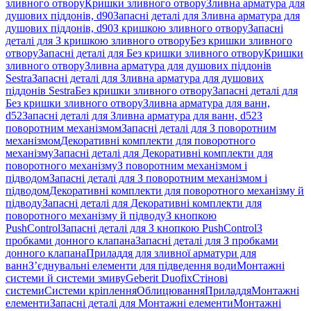
зливного отвору
Кришки зливного отвору
Зливна арматура для
душових піддонів, d90
Запасні деталі для Зливна арматура для
душових піддонів, d90
З кришкою зливного отвору
Запасні
деталі для З кришкою зливного отвору
Без кришки зливного
отвору
Запасні деталі для Без кришки зливного отвору
Кришки
зливного отвору
Зливна арматура для душових піддонів
Sestra
Запасні деталі для Зливна арматура для душових
піддонів Sestra
Без кришки зливного отвору
Запасні деталі для
Без кришки зливного отвору
Зливна арматура для ванн,
d52
Запасні деталі для Зливна арматура для ванн, d52
З
поворотним механізмом
Запасні деталі для З поворотним
механізмом
Декоративні комплекти для поворотного
механізму
Запасні деталі для Декоративні комплекти для
поворотного механізму
З поворотним механізмом і
підводом
Запасні деталі для З поворотним механізмом і
підводом
Декоративні комплекти для поворотного механізму й
підводу
Запасні деталі для Декоративні комплекти для
поворотного механізму й підводу
З кнопкою
PushControl
Запасні деталі для З кнопкою PushControl
З
пробками донного клапана
Запасні деталі для З пробками
донного клапана
Приладдя для зливної арматури для
ванн
З’єднувальні елементи для підведення води
Монтажні
системи й системи змиву
Geberit Duofix
Стінові
системи
Системи кріплення
Облицювання
Приладдя
Монтажні
елементи
Запасні деталі для Монтажні елементи
Монтажні