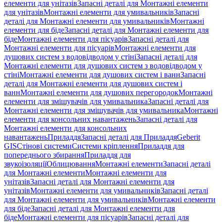
елементи для унітазів
Запасні деталі для Монтажні елементи
для унітазів
Монтажні елементи для умивальників
Запасні
деталі для Монтажні елементи для умивальників
Монтажні
елементи для біде
Запасні деталі для Монтажні елементи для
біде
Монтажні елементи для пісуарів
Запасні деталі для
Монтажні елементи для пісуарів
Монтажні елементи для
душових систем з водовідводом у стіні
Запасні деталі для
Монтажні елементи для душових систем з водовідводом у
стіні
Монтажні елементи для душових систем і ванн
Запасні
деталі для Монтажні елементи для душових систем і
ванн
Монтажні елементи для душових перегородок
Монтажні
елементи для змішувачів для умивальника
Запасні деталі для
Монтажні елементи для змішувачів для умивальника
Монтажні
елементи для консольних навантажень
Запасні деталі для
Монтажні елементи для консольних
навантажень
Приладдя
Запасні деталі для Приладдя
Geberit
GIS
Стінові системи
Системи кріплення
Приладдя для
попереднього збирання
Приладдя для
звукоізоляції
Облицювання
Монтажні елементи
Запасні деталі
для Монтажні елементи
Монтажні елементи для
унітазів
Запасні деталі для Монтажні елементи для
унітазів
Монтажні елементи для умивальників
Запасні деталі
для Монтажні елементи для умивальників
Монтажні елементи
для біде
Запасні деталі для Монтажні елементи для
біде
Монтажні елементи для пісуарів
Запасні деталі для