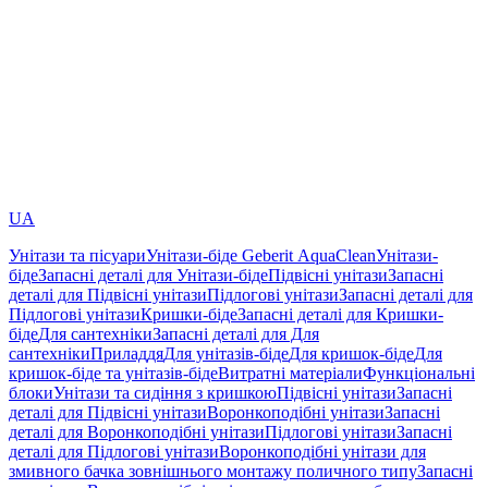
UA
Унітази та пісуари
Унітази-біде Geberit AquaClean
Унітази-
біде
Запасні деталі для Унітази-біде
Підвісні унітази
Запасні
деталі для Підвісні унітази
Підлогові унітази
Запасні деталі для
Підлогові унітази
Кришки-біде
Запасні деталі для Кришки-
біде
Для сантехніки
Запасні деталі для Для
сантехніки
Приладдя
Для унітазів-біде
Для кришок-біде
Для
кришок-біде та унітазів-біде
Витратні матеріали
Функціональні
блоки
Унітази та сидіння з кришкою
Підвісні унітази
Запасні
деталі для Підвісні унітази
Воронкоподібні унітази
Запасні
деталі для Воронкоподібні унітази
Підлогові унітази
Запасні
деталі для Підлогові унітази
Воронкоподібні унітази для
змивного бачка зовнішнього монтажу поличного типу
Запасні