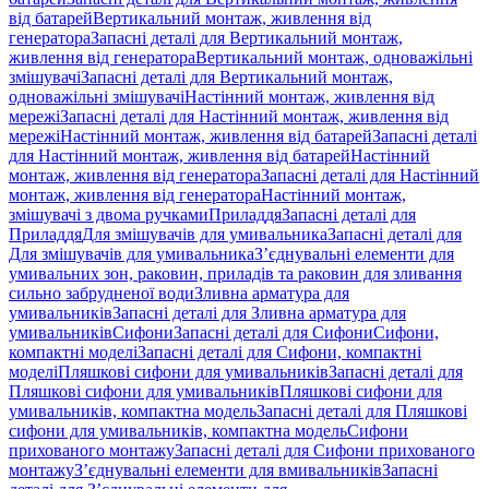
від батарей
Вертикальний монтаж, живлення від
генератора
Запасні деталі для Вертикальний монтаж,
живлення від генератора
Вертикальний монтаж, одноважільні
змішувачі
Запасні деталі для Вертикальний монтаж,
одноважільні змішувачі
Настінний монтаж, живлення від
мережі
Запасні деталі для Настінний монтаж, живлення від
мережі
Настінний монтаж, живлення від батарей
Запасні деталі
для Настінний монтаж, живлення від батарей
Настінний
монтаж, живлення від генератора
Запасні деталі для Настінний
монтаж, живлення від генератора
Настінний монтаж,
змішувачі з двома ручками
Приладдя
Запасні деталі для
Приладдя
Для змішувачів для умивальника
Запасні деталі для
Для змішувачів для умивальника
З’єднувальні елементи для
умивальних зон, раковин, приладів та раковин для зливання
сильно забрудненої води
Зливна арматура для
умивальників
Запасні деталі для Зливна арматура для
умивальників
Сифони
Запасні деталі для Сифони
Сифони,
компактні моделі
Запасні деталі для Сифони, компактні
моделі
Пляшкові сифони для умивальників
Запасні деталі для
Пляшкові сифони для умивальників
Пляшкові сифони для
умивальників, компактна модель
Запасні деталі для Пляшкові
сифони для умивальників, компактна модель
Сифони
прихованого монтажу
Запасні деталі для Сифони прихованого
монтажу
З’єднувальні елементи для вмивальників
Запасні