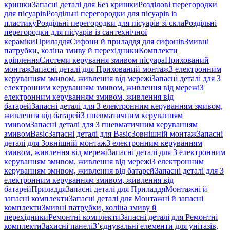
кришки
Запасні деталі для Без кришки
Розділові перегородки
для пісуарів
Роздільні перегородки для пісуарів із
пластику
Роздільні перегородки для пісуарів зі скла
Роздільні
перегородки для пісуарів із сантехнічної
кераміки
Приладдя
Сифони й приладдя для сифонів
Змивні
патрубки, коліна змиву й перехідники
Комплекти
кріплення
Системи керування змивом пісуара
Прихований
монтаж
Запасні деталі для Прихований монтаж
З електронним
керуванням змивом, живлення від мережі
Запасні деталі для З
електронним керуванням змивом, живлення від мережі
З
електронним керуванням змивом, живлення від
батарей
Запасні деталі для З електронним керуванням змивом,
живлення від батарей
З пневматичним керуванням
змивом
Запасні деталі для З пневматичним керуванням
змивом
Basic
Запасні деталі для Basic
Зовнішній монтаж
Запасні
деталі для Зовнішній монтаж
З електронним керуванням
змивом, живлення від мережі
Запасні деталі для З електронним
керуванням змивом, живлення від мережі
З електронним
керуванням змивом, живлення від батарей
Запасні деталі для З
електронним керуванням змивом, живлення від
батарей
Приладдя
Запасні деталі для Приладдя
Монтажні й
запасні комплекти
Запасні деталі для Монтажні й запасні
комплекти
Змивні патрубки, коліна змиву й
перехідники
Ремонтні комплекти
Запасні деталі для Ремонтні
комплекти
Захисні панелі
З’єднувальні елементи для унітазів,