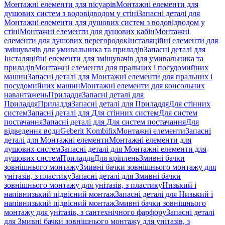
Монтажні елементи для пісуарів
Монтажні елементи для
душових систем з водовідводом у стіні
Запасні деталі для
Монтажні елементи для душових систем з водовідводом у
стіні
Монтажні елементи для душових кабін
Монтажні
елементи для душових перегородок
Інсталяційні елементи для
змішувачів для умивальника та приладів
Запасні деталі для
Інсталяційні елементи для змішувачів для умивальника та
приладів
Монтажні елементи для пральних і посудомийних
машин
Запасні деталі для Монтажні елементи для пральних і
посудомийних машин
Монтажні елементи для консольних
навантажень
Приладдя
Запасні деталі для
Приладдя
Приладдя
Запасні деталі для Приладдя
Для стінних
систем
Запасні деталі для Для стінних систем
Для систем
постачання
Запасні деталі для Для систем постачання
Для
відведення води
Geberit Kombifix
Монтажні елементи
Запасні
деталі для Монтажні елементи
Монтажні елементи для
душових систем
Запасні деталі для Монтажні елементи для
душових систем
Приладдя
Для кріплень
Змивні бачки
зовнішнього монтажу
Змивні бачки зовнішнього монтажу для
унітазів, з пластику
Запасні деталі для Змивні бачки
зовнішнього монтажу для унітазів, з пластику
Низький і
напівнизький підвісний монтаж
Запасні деталі для Низький і
напівнизький підвісний монтаж
Змивні бачки зовнішнього
монтажу для унітазів, з сантехнічного фарфору
Запасні деталі
для Змивні бачки зовнішнього монтажу для унітазів, з