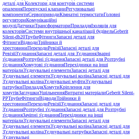
деталі для Колектори для контурів системи
опалення
Перепускні клапани
Регулювальні
компоненти
Сервоприводи
Кімнатні термостати
Головні
регулятори
Комунікаційні
модулі
Датчики
Трансформатори
Приладдя
Ізоляція для
колекторів
Системи внутрішньої каналізації будівель
Geberit
Silent-db20
Труби
Фітинги
Запасні деталі для
Фітинги
Відводи
Трійники й
хрестовини
Переходи
Ревізії
Запасні деталі для
Ревізії
З'єднання
Запасні деталі для З'єднання
Зварні
з'єднання
Розтрубні з'єднання
Запасні деталі для Розтрубні
з'єднання
Хомутові з'єднання
Перехідники на інші
матеріали
З'єднувальні елементи
Запасні деталі для
З'єднувальні елементи
З'єднувальні коліна
Запасні деталі для
З'єднувальні коліна
З'єднувальні муфти
З'єднувальні
патрубки
Приладдя
Хомути
Кріплення для
хомутів
Заглушки
Ущільнення
Витратні матеріали
Geberit Silent-
PP
Труби
Фітинги
Відводи
Трійники й
хрестовини
Переходи
Ревізії
З'єднання
Запасні деталі для
З'єднання
Розтрубні з'єднання
Запасні деталі для Розтрубні
з'єднання
Зачіпні з'єднання
Перехідники на інші
матеріали
З'єднувальні елементи
Запасні деталі для
З'єднувальні елементи
З'єднувальні коліна
Запасні деталі для
З'єднувальні коліна
З'єднувальні патрубки
Запасні деталі для
З'єднувальні