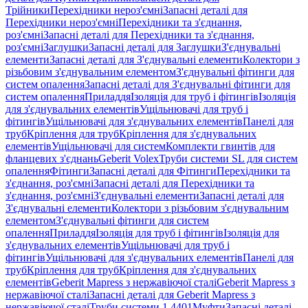
Трійники
Перехідники нероз'ємні
Запасні деталі для
Перехідники нероз'ємні
Перехідники та з'єднання,
роз'ємні
Запасні деталі для Перехідники та з'єднання,
роз'ємні
Заглушки
Запасні деталі для Заглушки
З'єднувальні
елементи
Запасні деталі для З'єднувальні елементи
Колектори з
різьбовим з'єднувальним елементом
З'єднувальні фітинги для
систем опалення
Запасні деталі для З'єднувальні фітинги для
систем опалення
Приладдя
Ізоляція для труб і фітингів
Ізоляція
для з'єднувальних елементів
Ущільнювачі для труб і
фітингів
Ущільнювачі для з'єднувальних елементів
Панелі для
труб
Кріплення для труб
Кріплення для з'єднувальних
елементів
Ущільнювачі для систем
Комплекти гвинтів для
фланцевих з'єднань
Geberit Volex
Труби системи SL для систем
опалення
Фітинги
Запасні деталі для Фітинги
Перехідники та
з'єднання, роз'ємні
Запасні деталі для Перехідники та
з'єднання, роз'ємні
З'єднувальні елементи
Запасні деталі для
З'єднувальні елементи
Колектори з різьбовим з'єднувальним
елементом
З'єднувальні фітинги для систем
опалення
Приладдя
Ізоляція для труб і фітингів
Ізоляція для
з'єднувальних елементів
Ущільнювачі для труб і
фітингів
Ущільнювачі для з'єднувальних елементів
Панелі для
труб
Кріплення для труб
Кріплення для з'єднувальних
елементів
Geberit Mapress з нержавіючої сталі
Geberit Mapress з
нержавіючої сталі
Запасні деталі для Geberit Mapress з
нержавіючої сталі
Труби системи 1.4401
Муфти
Запасні деталі