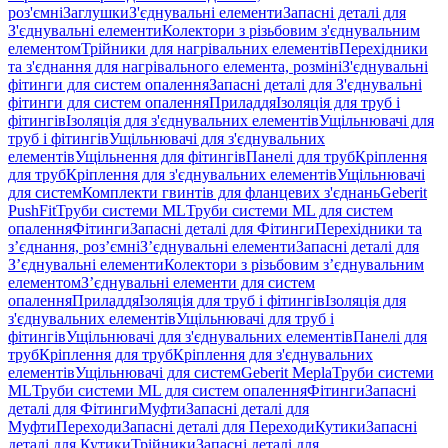
роз'ємні
Заглушки
З'єднувальні елементи
Запасні деталі для
З'єднувальні елементи
Колектори з різьбовим з'єднувальним
елементом
Трійники для нагрівальних елементів
Перехідники
та з'єднання для нагрівального елемента, розміні
З'єднувальні
фітинги для систем опалення
Запасні деталі для З'єднувальні
фітинги для систем опалення
Приладдя
Ізоляція для труб і
фітингів
Ізоляція для з'єднувальних елементів
Ущільнювачі для
труб і фітингів
Ущільнювачі для з'єднувальних
елементів
Ущільнення для фітингів
Панелі для труб
Кріплення
для труб
Кріплення для з'єднувальних елементів
Ущільнювачі
для систем
Комплекти гвинтів для фланцевих з'єднань
Geberit
PushFit
Труби системи ML
Труби системи ML для систем
опалення
Фітинги
Запасні деталі для Фітинги
Перехідники та
з’єднання, роз’ємні
З’єднувальні елементи
Запасні деталі для
З’єднувальні елементи
Колектори з різьбовим з’єднувальним
елементом
З’єднувальні елементи для систем
опалення
Приладдя
Ізоляція для труб і фітингів
Ізоляція для
з'єднувальних елементів
Ущільнювачі для труб і
фітингів
Ущільнювачі для з'єднувальних елементів
Панелі для
труб
Кріплення для труб
Кріплення для з'єднувальних
елементів
Ущільнювачі для систем
Geberit Mepla
Труби системи
ML
Труби системи ML для систем опалення
Фітинги
Запасні
деталі для Фітинги
Муфти
Запасні деталі для
Муфти
Переходи
Запасні деталі для Переходи
Кутики
Запасні
деталі для Кутики
Трійники
Запасні деталі для