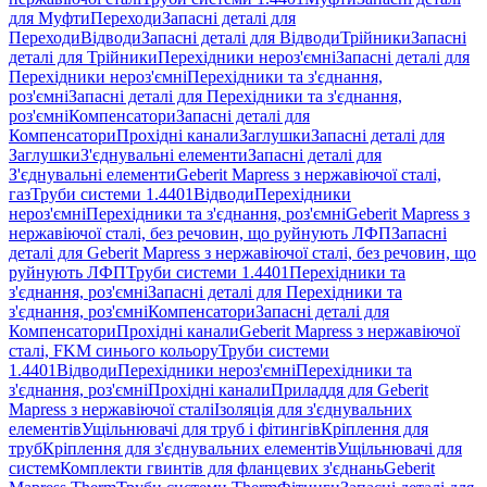
для Муфти
Переходи
Запасні деталі для
Переходи
Відводи
Запасні деталі для Відводи
Трійники
Запасні
деталі для Трійники
Перехідники нероз'ємні
Запасні деталі для
Перехідники нероз'ємні
Перехідники та з'єднання,
роз'ємні
Запасні деталі для Перехідники та з'єднання,
роз'ємні
Компенсатори
Запасні деталі для
Компенсатори
Прохідні канали
Заглушки
Запасні деталі для
Заглушки
З'єднувальні елементи
Запасні деталі для
З'єднувальні елементи
Geberit Mapress з нержавіючої сталі,
газ
Труби системи 1.4401
Відводи
Перехідники
нероз'ємні
Перехідники та з'єднання, роз'ємні
Geberit Mapress з
нержавіючої сталі, без речовин, що руйнують ЛФП
Запасні
деталі для Geberit Mapress з нержавіючої сталі, без речовин, що
руйнують ЛФП
Труби системи 1.4401
Перехідники та
з'єднання, роз'ємні
Запасні деталі для Перехідники та
з'єднання, роз'ємні
Компенсатори
Запасні деталі для
Компенсатори
Прохідні канали
Geberit Mapress з нержавіючої
сталі, FKM синього кольору
Труби системи
1.4401
Відводи
Перехідники нероз'ємні
Перехідники та
з'єднання, роз'ємні
Прохідні канали
Приладдя для Geberit
Mapress з нержавіючої сталі
Ізоляція для з'єднувальних
елементів
Ущільнювачі для труб і фітингів
Кріплення для
труб
Кріплення для з'єднувальних елементів
Ущільнювачі для
систем
Комплекти гвинтів для фланцевих з'єднань
Geberit