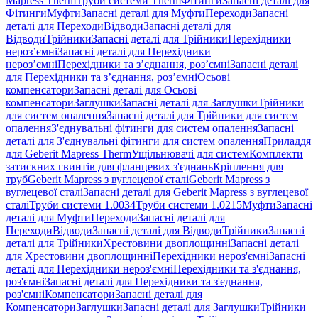
Mapress Therm
Труби системи Therm
Фітинги
Запасні деталі для
Фітинги
Муфти
Запасні деталі для Муфти
Переходи
Запасні
деталі для Переходи
Відводи
Запасні деталі для
Відводи
Трійники
Запасні деталі для Трійники
Перехідники
нероз’ємні
Запасні деталі для Перехідники
нероз’ємні
Перехідники та з’єднання, роз’ємні
Запасні деталі
для Перехідники та з’єднання, роз’ємні
Осьові
компенсатори
Запасні деталі для Осьові
компенсатори
Заглушки
Запасні деталі для Заглушки
Трійники
для систем опалення
Запасні деталі для Трійники для систем
опалення
З'єднувальні фітинги для систем опалення
Запасні
деталі для З'єднувальні фітинги для систем опалення
Приладдя
для Geberit Mapress Therm
Ущільнювачі для систем
Комплекти
затискних гвинтів для фланцевих з'єднань
Кріплення для
труб
Geberit Mapress з вуглецевої сталі
Geberit Mapress з
вуглецевої сталі
Запасні деталі для Geberit Mapress з вуглецевої
сталі
Труби системи 1.0034
Труби системи 1.0215
Муфти
Запасні
деталі для Муфти
Переходи
Запасні деталі для
Переходи
Відводи
Запасні деталі для Відводи
Трійники
Запасні
деталі для Трійники
Хрестовини двоплощинні
Запасні деталі
для Хрестовини двоплощинні
Перехідники нероз'ємні
Запасні
деталі для Перехідники нероз'ємні
Перехідники та з'єднання,
роз'ємні
Запасні деталі для Перехідники та з'єднання,
роз'ємні
Компенсатори
Запасні деталі для
Компенсатори
Заглушки
Запасні деталі для Заглушки
Трійники