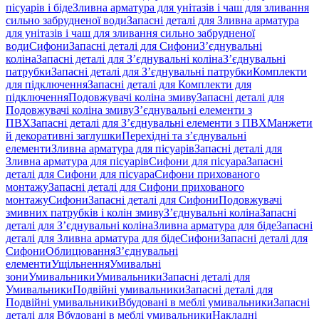
пісуарів і біде
Зливна арматура для унітазів і чаш для зливання
сильно забрудненої води
Запасні деталі для Зливна арматура
для унітазів і чаш для зливання сильно забрудненої
води
Сифони
Запасні деталі для Сифони
З’єднувальні
коліна
Запасні деталі для З’єднувальні коліна
З’єднувальні
патрубки
Запасні деталі для З’єднувальні патрубки
Комплекти
для підключення
Запасні деталі для Комплекти для
підключення
Подовжувачі коліна змиву
Запасні деталі для
Подовжувачі коліна змиву
З’єднувальні елементи з
ПВХ
Запасні деталі для З’єднувальні елементи з ПВХ
Манжети
й декоративні заглушки
Перехідні та з’єднувальні
елементи
Зливна арматура для пісуарів
Запасні деталі для
Зливна арматура для пісуарів
Сифони для пісуара
Запасні
деталі для Сифони для пісуара
Сифони прихованого
монтажу
Запасні деталі для Сифони прихованого
монтажу
Сифони
Запасні деталі для Сифони
Подовжувачі
змивних патрубків і колін змиву
З’єднувальні коліна
Запасні
деталі для З’єднувальні коліна
Зливна арматура для біде
Запасні
деталі для Зливна арматура для біде
Сифони
Запасні деталі для
Сифони
Облицювання
З’єднувальні
елементи
Ущільнення
Умивальні
зони
Умивальники
Умивальники
Запасні деталі для
Умивальники
Подвійні умивальники
Запасні деталі для
Подвійні умивальники
Вбудовані в меблі умивальники
Запасні
деталі для Вбудовані в меблі умивальники
Накладні