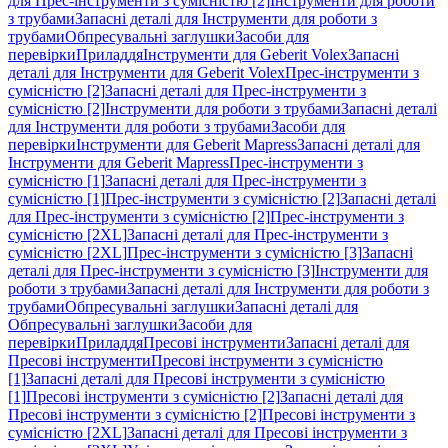
для Прес-інструменти з сумісністю [2]
Інструменти для роботи
з трубами
Запасні деталі для Інструменти для роботи з
трубами
Обпресувальні заглушки
Засоби для
перевірки
Приладдя
Інструменти для Geberit Volex
Запасні
деталі для Інструменти для Geberit Volex
Прес-інструменти з
сумісністю [2]
Запасні деталі для Прес-інструменти з
сумісністю [2]
Інструменти для роботи з трубами
Запасні деталі
для Інструменти для роботи з трубами
Засоби для
перевірки
Інструменти для Geberit Mapress
Запасні деталі для
Інструменти для Geberit Mapress
Прес-інструменти з
сумісністю [1]
Запасні деталі для Прес-інструменти з
сумісністю [1]
Прес-інструменти з сумісністю [2]
Запасні деталі
для Прес-інструменти з сумісністю [2]
Прес-інструменти з
сумісністю [2XL]
Запасні деталі для Прес-інструменти з
сумісністю [2XL]
Прес-інструменти з сумісністю [3]
Запасні
деталі для Прес-інструменти з сумісністю [3]
Інструменти для
роботи з трубами
Запасні деталі для Інструменти для роботи з
трубами
Обпресувальні заглушки
Запасні деталі для
Обпресувальні заглушки
Засоби для
перевірки
Приладдя
Пресові інструменти
Запасні деталі для
Пресові інструменти
Пресові інструменти з сумісністю
[1]
Запасні деталі для Пресові інструменти з сумісністю
[1]
Пресові інструменти з сумісністю [2]
Запасні деталі для
Пресові інструменти з сумісністю [2]
Пресові інструменти з
сумісністю [2XL]
Запасні деталі для Пресові інструменти з