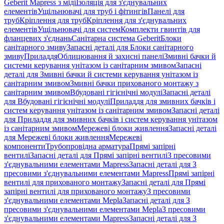
Geberit Mapress з міді
Ізоляція для з'єднувальних
елементів
Ущільнювачі для труб і фітингів
Панелі для
труб
Кріплення для труб
Кріплення для з'єднувальних
елементів
Ущільнювачі для систем
Комплекти гвинтів для
фланцевих з'єднань
Санітарна система Geberit
Блоки
санітарного змиву
Запасні деталі для Блоки санітарного
змиву
Приладдя
Облицювання й захисні панелі
Змивні бачки й
системи керування унітазом із санітарним змивом
Запасні
деталі для Змивні бачки й системи керування унітазом із
санітарним змивом
Змивні бачки прихованого монтажу з
санітарним змивом
Вбудовані гігієнічні модулі
Запасні деталі
для Вбудовані гігієнічні модулі
Приладдя для змивних бачків і
систем керування унітазом із санітарним змивом
Запасні деталі
для Приладдя для змивних бачків і систем керування унітазом
із санітарним змивом
Мережеві блоки живлення
Запасні деталі
для Мережеві блоки живлення
Мережеві
компоненти
Трубопровідна арматура
Прямі запірні
вентилі
Запасні деталі для Прямі запірні вентилі
З пресовими
з'єднувальними елементами Mapress
Запасні деталі для З
пресовими з'єднувальними елементами Mapress
Прямі запірні
вентилі для прихованого монтажу
Запасні деталі для Прямі
запірні вентилі для прихованого монтажу
З пресовими
з'єднувальними елементами Mepla
Запасні деталі для З
пресовими з'єднувальними елементами Mepla
З пресовими
з'єднувальними елементами Mapress
Запасні деталі для З