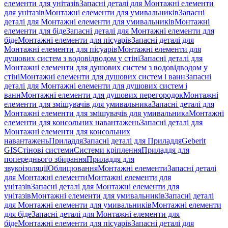
елементи для унітазів
Запасні деталі для Монтажні елементи
для унітазів
Монтажні елементи для умивальників
Запасні
деталі для Монтажні елементи для умивальників
Монтажні
елементи для біде
Запасні деталі для Монтажні елементи для
біде
Монтажні елементи для пісуарів
Запасні деталі для
Монтажні елементи для пісуарів
Монтажні елементи для
душових систем з водовідводом у стіні
Запасні деталі для
Монтажні елементи для душових систем з водовідводом у
стіні
Монтажні елементи для душових систем і ванн
Запасні
деталі для Монтажні елементи для душових систем і
ванн
Монтажні елементи для душових перегородок
Монтажні
елементи для змішувачів для умивальника
Запасні деталі для
Монтажні елементи для змішувачів для умивальника
Монтажні
елементи для консольних навантажень
Запасні деталі для
Монтажні елементи для консольних
навантажень
Приладдя
Запасні деталі для Приладдя
Geberit
GIS
Стінові системи
Системи кріплення
Приладдя для
попереднього збирання
Приладдя для
звукоізоляції
Облицювання
Монтажні елементи
Запасні деталі
для Монтажні елементи
Монтажні елементи для
унітазів
Запасні деталі для Монтажні елементи для
унітазів
Монтажні елементи для умивальників
Запасні деталі
для Монтажні елементи для умивальників
Монтажні елементи
для біде
Запасні деталі для Монтажні елементи для
біде
Монтажні елементи для пісуарів
Запасні деталі для