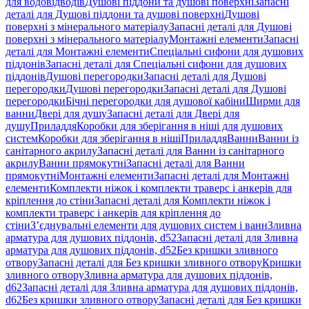
для водовідводів
Душові піддони та душові поверхні
Запасні
деталі для Душові піддони та душові поверхні
Душові
поверхні з мінерального матеріалу
Запасні деталі для Душові
поверхні з мінерального матеріалу
Монтажні елементи
Запасні
деталі для Монтажні елементи
Спеціальні сифони для душових
піддонів
Запасні деталі для Спеціальні сифони для душових
піддонів
Душові перегородки
Запасні деталі для Душові
перегородки
Душові перегородки
Запасні деталі для Душові
перегородки
Бічні перегородки для душової кабіни
Ширми для
ванни
Двері для душу
Запасні деталі для Двері для
душу
Приладдя
Коробки для зберігання в ніші для душових
систем
Коробки для зберігання в ніші
Приладдя
Ванни
Ванни із
санітарного акрилу
Запасні деталі для Ванни із санітарного
акрилу
Ванни прямокутні
Запасні деталі для Ванни
прямокутні
Монтажні елементи
Запасні деталі для Монтажні
елементи
Комплекти ніжок і комплекти траверс і анкерів для
кріплення до стіни
Запасні деталі для Комплекти ніжок і
комплекти траверс і анкерів для кріплення до
стіни
З’єднувальні елементи для душових систем і ванн
Зливна
арматура для душових піддонів, d52
Запасні деталі для Зливна
арматура для душових піддонів, d52
Без кришки зливного
отвору
Запасні деталі для Без кришки зливного отвору
Кришки
зливного отвору
Зливна арматура для душових піддонів,
d62
Запасні деталі для Зливна арматура для душових піддонів,
d62
Без кришки зливного отвору
Запасні деталі для Без кришки