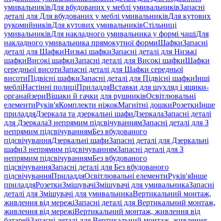
умивальників
Для вбудованих у меблі умивальників
Запасні
деталі для Для вбудованих у меблі умивальників
Для кутових
рукомийників
Для кутових умивальників
Стільниці
умивальників
Для накладного умивальника у формі чаші
Для
накладного умивальника прямокутної форми
Шафки
Запасні
деталі для Шафки
Низькі шафки
Запасні деталі для Низькі
шафки
Високі шафки
Запасні деталі для Високі шафки
Шафки
середньої висоти
Запасні деталі для Шафки середньої
висоти
Підвісні шафки
Запасні деталі для Підвісні шафки
Інші
меблі
Настінні полиці
Приладдя
Вставки для шухляд і ящики-
органайзери
Вішаки й гачки для рушників
Освітлювальні
елементи
Руків'я
Комплекти ніжок
Магнітні дошки
Розетки
Інше
приладдя
Дзеркала та дзеркальні шафи
Дзеркала
Запасні деталі
для Дзеркала
З непрямим підсвічуванням
Запасні деталі для З
непрямим підсвічуванням
Без вбудованого
підсвічування
Дзеркальні шафи
Запасні деталі для Дзеркальні
шафи
З непрямим підсвічуванням
Запасні деталі для З
непрямим підсвічуванням
Без вбудованого
підсвічування
Запасні деталі для Без вбудованого
підсвічування
Приладдя
Освітлювальні елементи
Руків'я
Інше
приладдя
Розетки
Змішувачі
Змішувачі для умивальника
Запасні
деталі для Змішувачі для умивальника
Вертикальний монтаж,
живлення від мережі
Запасні деталі для Вертикальний монтаж,
живлення від мережі
Вертикальний монтаж, живлення від
батарей
Запасні деталі для Вертикальний монтаж, живлення