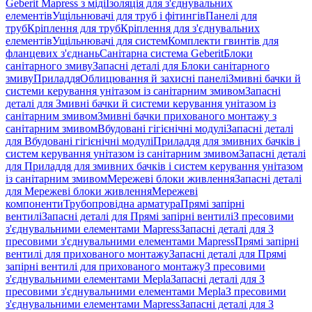
Geberit Mapress з міді
Ізоляція для з'єднувальних
елементів
Ущільнювачі для труб і фітингів
Панелі для
труб
Кріплення для труб
Кріплення для з'єднувальних
елементів
Ущільнювачі для систем
Комплекти гвинтів для
фланцевих з'єднань
Санітарна система Geberit
Блоки
санітарного змиву
Запасні деталі для Блоки санітарного
змиву
Приладдя
Облицювання й захисні панелі
Змивні бачки й
системи керування унітазом із санітарним змивом
Запасні
деталі для Змивні бачки й системи керування унітазом із
санітарним змивом
Змивні бачки прихованого монтажу з
санітарним змивом
Вбудовані гігієнічні модулі
Запасні деталі
для Вбудовані гігієнічні модулі
Приладдя для змивних бачків і
систем керування унітазом із санітарним змивом
Запасні деталі
для Приладдя для змивних бачків і систем керування унітазом
із санітарним змивом
Мережеві блоки живлення
Запасні деталі
для Мережеві блоки живлення
Мережеві
компоненти
Трубопровідна арматура
Прямі запірні
вентилі
Запасні деталі для Прямі запірні вентилі
З пресовими
з'єднувальними елементами Mapress
Запасні деталі для З
пресовими з'єднувальними елементами Mapress
Прямі запірні
вентилі для прихованого монтажу
Запасні деталі для Прямі
запірні вентилі для прихованого монтажу
З пресовими
з'єднувальними елементами Mepla
Запасні деталі для З
пресовими з'єднувальними елементами Mepla
З пресовими
з'єднувальними елементами Mapress
Запасні деталі для З