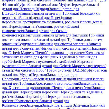
Mapress Therm
Труби системи Therm
Фітинги
Запасні деталі для
Фітинги
Муфти
Запасні деталі для Муфти
Переходи
Запасні
деталі для Переходи
Відводи
Запасні деталі для
Відводи
Трійники
Запасні деталі для Трійники
Перехідники
нероз’ємні
Запасні деталі для Перехідники
нероз’ємні
Перехідники та з’єднання, роз’ємні
Запасні деталі
для Перехідники та з’єднання, роз’ємні
Осьові
компенсатори
Запасні деталі для Осьові
компенсатори
Заглушки
Запасні деталі для Заглушки
Трійники
для систем опалення
Запасні деталі для Трійники для систем
опалення
З'єднувальні фітинги для систем опалення
Запасні
деталі для З'єднувальні фітинги для систем опалення
Приладдя
для Geberit Mapress Therm
Ущільнювачі для систем
Комплекти
затискних гвинтів для фланцевих з'єднань
Кріплення для
труб
Geberit Mapress з вуглецевої сталі
Geberit Mapress з
вуглецевої сталі
Запасні деталі для Geberit Mapress з вуглецевої
сталі
Труби системи 1.0034
Труби системи 1.0215
Муфти
Запасні
деталі для Муфти
Переходи
Запасні деталі для
Переходи
Відводи
Запасні деталі для Відводи
Трійники
Запасні
деталі для Трійники
Хрестовини двоплощинні
Запасні деталі
для Хрестовини двоплощинні
Перехідники нероз'ємні
Запасні
деталі для Перехідники нероз'ємні
Перехідники та з'єднання,
роз'ємні
Запасні деталі для Перехідники та з'єднання,
роз'ємні
Компенсатори
Запасні деталі для
Компенсатори
Заглушки
Запасні деталі для Заглушки
Трійники