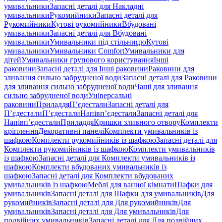
умивальники
Запасні деталі для Накладні
умивальники
Рукомийники
Запасні деталі для
Рукомийники
Кутові рукомийники
Вбудовані
умивальники
Запасні деталі для Вбудовані
умивальники
Умивальники під стільницю
Кутові
умивальники
Умивальники Comfort
Умивальники для
дітей
Умивальники групового користування
Інші
раковини
Запасні деталі для Інші раковини
Раковини для
зливання сильно забрудненої води
Запасні деталі для Раковини
для зливання сильно забрудненої води
Чаші для зливання
сильно забрудненої води
Універсальні
раковини
Приладдя
П’єдестали
Запасні деталі для
П’єдестали
П’єдестали
Напівп’єдестали
Запасні деталі для
Напівп’єдестали
Приладдя
Кришки зливного отвору
Комплекти
кріплення
Декоративні панелі
Комплекти умивальників із
шафкою
Комплекти рукомийників із шафкою
Запасні деталі для
Комплекти рукомийників із шафкою
Комплекти умивальників
із шафкою
Запасні деталі для Комплекти умивальників із
шафкою
Комплекти вбудованих умивальників із
шафкою
Запасні деталі для Комплекти вбудованих
умивальників із шафкою
Меблі для ванної кімнати
Шафки для
умивальників
Запасні деталі для Шафки для умивальників
Для
рукомийників
Запасні деталі для Для рукомийників
Для
умивальників
Запасні деталі для Для умивальників
Для
подвійних умивальників
Запасні деталі для Для подвійних