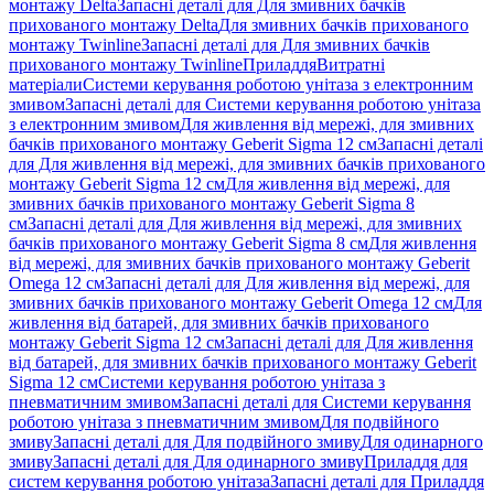
монтажу Delta
Запасні деталі для Для змивних бачків
прихованого монтажу Delta
Для змивних бачків прихованого
монтажу Twinline
Запасні деталі для Для змивних бачків
прихованого монтажу Twinline
Приладдя
Витратні
матеріали
Системи керування роботою унітаза з електронним
змивом
Запасні деталі для Системи керування роботою унітаза
з електронним змивом
Для живлення від мережі, для змивних
бачків прихованого монтажу Geberit Sigma 12 см
Запасні деталі
для Для живлення від мережі, для змивних бачків прихованого
монтажу Geberit Sigma 12 см
Для живлення від мережі, для
змивних бачків прихованого монтажу Geberit Sigma 8
см
Запасні деталі для Для живлення від мережі, для змивних
бачків прихованого монтажу Geberit Sigma 8 см
Для живлення
від мережі, для змивних бачків прихованого монтажу Geberit
Omega 12 см
Запасні деталі для Для живлення від мережі, для
змивних бачків прихованого монтажу Geberit Omega 12 см
Для
живлення від батарей, для змивних бачків прихованого
монтажу Geberit Sigma 12 см
Запасні деталі для Для живлення
від батарей, для змивних бачків прихованого монтажу Geberit
Sigma 12 см
Системи керування роботою унітаза з
пневматичним змивом
Запасні деталі для Системи керування
роботою унітаза з пневматичним змивом
Для подвійного
змиву
Запасні деталі для Для подвійного змиву
Для одинарного
змиву
Запасні деталі для Для одинарного змиву
Приладдя для
систем керування роботою унітаза
Запасні деталі для Приладдя