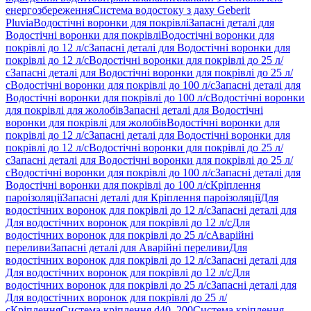
енергозбереження
Система водостоку з даху Geberit
Pluvia
Водостічні воронки для покрівлі
Запасні деталі для
Водостічні воронки для покрівлі
Водостічні воронки для
покрівлі до 12 л/с
Запасні деталі для Водостічні воронки для
покрівлі до 12 л/с
Водостічні воронки для покрівлі до 25 л/
с
Запасні деталі для Водостічні воронки для покрівлі до 25 л/
с
Водостічні воронки для покрівлі до 100 л/с
Запасні деталі для
Водостічні воронки для покрівлі до 100 л/с
Водостічні воронки
для покрівлі для жолобів
Запасні деталі для Водостічні
воронки для покрівлі для жолобів
Водостічні воронки для
покрівлі до 12 л/с
Запасні деталі для Водостічні воронки для
покрівлі до 12 л/с
Водостічні воронки для покрівлі до 25 л/
с
Запасні деталі для Водостічні воронки для покрівлі до 25 л/
с
Водостічні воронки для покрівлі до 100 л/с
Запасні деталі для
Водостічні воронки для покрівлі до 100 л/с
Кріплення
пароізоляції
Запасні деталі для Кріплення пароізоляції
Для
водостічних воронок для покрівлі до 12 л/с
Запасні деталі для
Для водостічних воронок для покрівлі до 12 л/с
Для
водостічних воронок для покрівлі до 25 л/с
Аварійні
переливи
Запасні деталі для Аварійні переливи
Для
водостічних воронок для покрівлі до 12 л/с
Запасні деталі для
Для водостічних воронок для покрівлі до 12 л/с
Для
водостічних воронок для покрівлі до 25 л/с
Запасні деталі для
Для водостічних воронок для покрівлі до 25 л/
с
Кріплення
Система кріплення d40–200
Система кріплення