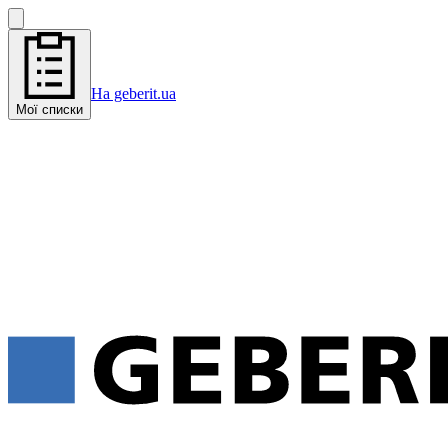
На geberit.ua
Мої списки