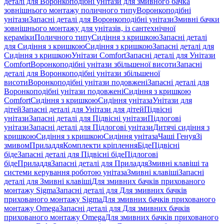
деталі для Воронкоподібні унітази для змивного бачка
зовнішнього монтажу поличного типу
Воронкоподібні
унітази
Запасні деталі для Воронкоподібні унітази
Змивні бачки
зовнішнього монтажу для унітазів, із сантехнічної
кераміки
Поличного типу
Сидіння з кришкою
Запасні деталі
для Сидіння з кришкою
Сидіння з кришкою
Запасні деталі для
Сидіння з кришкою
Унітази Comfort
Запасні деталі для Унітази
Comfort
Воронкоподібні унітази збільшеної висоти
Запасні
деталі для Воронкоподібні унітази збільшеної
висоти
Воронкоподібні унітази подовжені
Запасні деталі для
Воронкоподібні унітази подовжені
Сидіння з кришкою
Comfort
Сидіння з кришкою
Сидіння унітаза
Унітази для
дітей
Запасні деталі для Унітази для дітей
Підвісні
унітази
Запасні деталі для Підвісні унітази
Підлогові
унітази
Запасні деталі для Підлогові унітази
Дитячі сидіння з
кришкою
Сидіння з кришкою
Сидіння унітаза
Чаші Генуя
Зі
змивом
Приладдя
Комплекти кріплення
Біде
Підвісні
біде
Запасні деталі для Підвісні біде
Підлогові
біде
Приладдя
Запасні деталі для Приладдя
Змивні клавіші та
системи керування роботою унітаза
Змивні клавіші
Запасні
деталі для Змивні клавіші
Для змивних бачків прихованого
монтажу Sigma
Запасні деталі для Для змивних бачків
прихованого монтажу Sigma
Для змивних бачків прихованого
монтажу Omega
Запасні деталі для Для змивних бачків
прихованого монтажу Omega
Для змивних бачків прихованого