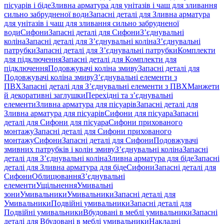
пісуарів і біде
Зливна арматура для унітазів і чаш для зливання
сильно забрудненої води
Запасні деталі для Зливна арматура
для унітазів і чаш для зливання сильно забрудненої
води
Сифони
Запасні деталі для Сифони
З’єднувальні
коліна
Запасні деталі для З’єднувальні коліна
З’єднувальні
патрубки
Запасні деталі для З’єднувальні патрубки
Комплекти
для підключення
Запасні деталі для Комплекти для
підключення
Подовжувачі коліна змиву
Запасні деталі для
Подовжувачі коліна змиву
З’єднувальні елементи з
ПВХ
Запасні деталі для З’єднувальні елементи з ПВХ
Манжети
й декоративні заглушки
Перехідні та з’єднувальні
елементи
Зливна арматура для пісуарів
Запасні деталі для
Зливна арматура для пісуарів
Сифони для пісуара
Запасні
деталі для Сифони для пісуара
Сифони прихованого
монтажу
Запасні деталі для Сифони прихованого
монтажу
Сифони
Запасні деталі для Сифони
Подовжувачі
змивних патрубків і колін змиву
З’єднувальні коліна
Запасні
деталі для З’єднувальні коліна
Зливна арматура для біде
Запасні
деталі для Зливна арматура для біде
Сифони
Запасні деталі для
Сифони
Облицювання
З’єднувальні
елементи
Ущільнення
Умивальні
зони
Умивальники
Умивальники
Запасні деталі для
Умивальники
Подвійні умивальники
Запасні деталі для
Подвійні умивальники
Вбудовані в меблі умивальники
Запасні
деталі для Вбудовані в меблі умивальники
Накладні