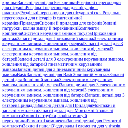
кришки
Запасні деталі для Без кришки
Розділові перегородки
для пісуарів
Роздільні перегородки для пісуарів із
пластику
Роздільні перегородки для пісуарів зі скла
Роздільні
перегородки для пісуарів із сантехнічної
кераміки
Приладдя
Сифони й приладдя для сифонів
Змивні
патрубки, коліна змиву й перехідники
Комплекти
кріплення
Системи керування змивом пісуара
Прихований
монтаж
Запасні деталі для Прихований монтаж
З електронним
керуванням змивом, живлення від мережі
Запасні деталі для З
електронним керуванням змивом, живлення від мережі
З
електронним керуванням змивом, живлення від
батарей
Запасні деталі для З електронним керуванням змивом,
живлення від батарей
З пневматичним керуванням
змивом
Запасні деталі для З пневматичним керуванням
змивом
Basic
Запасні деталі для Basic
Зовнішній монтаж
Запасні
деталі для Зовнішній монтаж
З електронним керуванням
змивом, живлення від мережі
Запасні деталі для З електронним
керуванням змивом, живлення від мережі
З електронним
керуванням змивом, живлення від батарей
Запасні деталі для З
електронним керуванням змивом, живлення від
батарей
Приладдя
Запасні деталі для Приладдя
Монтажні й
запасні комплекти
Запасні деталі для Монтажні й запасні
комплекти
Змивні патрубки, коліна змиву й
перехідники
Ремонтні комплекти
Запасні деталі для Ремонтні
комплекти
Захисні панелі
З’єднувальні елементи для унітазів,