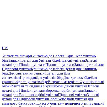
UA
Унітази та пісуари
Унітази-біде Geberit AquaClean
Унітази-
біде
Запасні деталі для Унітази-біде
Підвісні унітази
Запасні
деталі для Підвісні унітази
Підлогові унітази
Запасні деталі для
Підлогові унітази
Кришки-біде
Запасні деталі для Кришки-
біде
Для сантехніки
Запасні деталі для Для
сантехніки
Приладдя
Для унітазів-біде
Для кришок-біде
Для
кришок-біде та унітазів-біде
Витратні матеріали
Функціональні
блоки
Унітази та сидіння з кришкою
Підвісні унітази
Запасні
деталі для Підвісні унітази
Воронкоподібні унітази
Запасні
деталі для Воронкоподібні унітази
Підлогові унітази
Запасні
деталі для Підлогові унітази
Воронкоподібні унітази для
змивного бачка зовнішнього монтажу поличного типу
Запасні