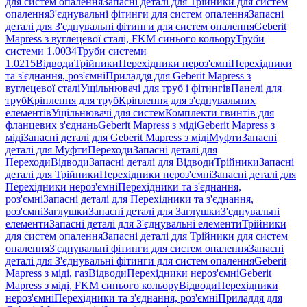
для систем опалення
Запасні деталі для Трійники для систем
опалення
З'єднувальні фітинги для систем опалення
Запасні
деталі для З'єднувальні фітинги для систем опалення
Geberit
Mapress з вуглецевої сталі, FKM синього кольору
Труби
системи 1.0034
Труби системи
1.0215
Відводи
Трійники
Перехідники нероз'ємні
Перехідники
та з'єднання, роз'ємні
Приладдя для Geberit Mapress з
вуглецевої сталі
Ущільнювачі для труб і фітингів
Панелі для
труб
Кріплення для труб
Кріплення для з'єднувальних
елементів
Ущільнювачі для систем
Комплекти гвинтів для
фланцевих з'єднань
Geberit Mapress з міді
Geberit Mapress з
міді
Запасні деталі для Geberit Mapress з міді
Муфти
Запасні
деталі для Муфти
Переходи
Запасні деталі для
Переходи
Відводи
Запасні деталі для Відводи
Трійники
Запасні
деталі для Трійники
Перехідники нероз'ємні
Запасні деталі для
Перехідники нероз'ємні
Перехідники та з'єднання,
роз'ємні
Запасні деталі для Перехідники та з'єднання,
роз'ємні
Заглушки
Запасні деталі для Заглушки
З'єднувальні
елементи
Запасні деталі для З'єднувальні елементи
Трійники
для систем опалення
Запасні деталі для Трійники для систем
опалення
З'єднувальні фітинги для систем опалення
Запасні
деталі для З'єднувальні фітинги для систем опалення
Geberit
Mapress з міді, газ
Відводи
Перехідники нероз'ємні
Geberit
Mapress з міді, FKM синього кольору
Відводи
Перехідники
нероз'ємні
Перехідники та з'єднання, роз'ємні
Приладдя для