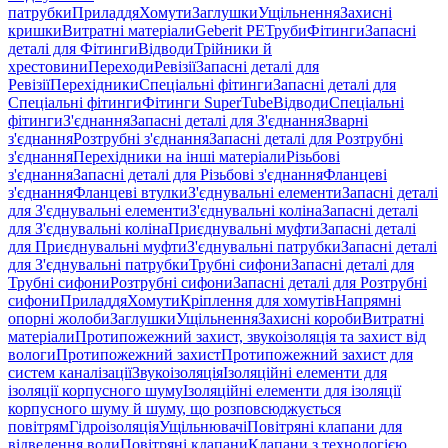
патрубки
Приладдя
Хомути
Заглушки
Ущільнення
Захисні
кришки
Витратні матеріали
Geberit PE
Труби
Фітинги
Запасні
деталі для Фітинги
Відводи
Трійники й
хрестовини
Переходи
Ревізії
Запасні деталі для
Ревізії
Перехідники
Спеціальні фітинги
Запасні деталі для
Спеціальні фітинги
Фітинги SuperTube
Відводи
Спеціальні
фітинги
З'єднання
Запасні деталі для З'єднання
Зварні
з'єднання
Розтрубні з'єднання
Запасні деталі для Розтрубні
з'єднання
Перехідники на інші матеріали
Різьбові
з'єднання
Запасні деталі для Різьбові з'єднання
Фланцеві
з'єднання
Фланцеві втулки
З'єднувальні елементи
Запасні деталі
для З'єднувальні елементи
З'єднувальні коліна
Запасні деталі
для З'єднувальні коліна
Приєднувальні муфти
Запасні деталі
для Приєднувальні муфти
З'єднувальні патрубки
Запасні деталі
для З'єднувальні патрубки
Трубні сифони
Запасні деталі для
Трубні сифони
Розтрубні сифони
Запасні деталі для Розтрубні
сифони
Приладдя
Хомути
Кріплення для хомутів
Напрямні
опорні жолоби
Заглушки
Ущільнення
Захисні короби
Витратні
матеріали
Протипожежний захист, звукоізоляція та захист від
вологи
Протипожежний захист
Протипожежний захист для
систем каналізації
Звукоізоляція
Ізоляційні елементи для
ізоляції корпусного шуму
Ізоляційні елементи для ізоляції
корпусного шуму й шуму, що розповсюджується
повітрям
Гідроізоляція
Ущільнювачі
Повітряні клапани для
відведення води
Повітряні клапани
Клапани з технологією