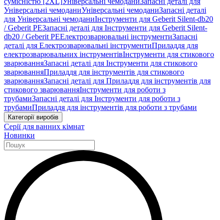
сумісністю [2XL]
Універсальні чемодани
Запасні деталі для
Універсальні чемодани
Універсальні чемодани
Запасні деталі
для Універсальні чемодани
Інструменти для Geberit Silent-db20
/ Geberit PE
Запасні деталі для Інструменти для Geberit Silent-
db20 / Geberit PE
Електрозварювальні інструменти
Запасні
деталі для Електрозварювальні інструменти
Приладдя для
електрозварювальних інструментів
Інструменти для стикового
зварювання
Запасні деталі для Інструменти для стикового
зварювання
Приладдя для інструментів для стикового
зварювання
Запасні деталі для Приладдя для інструментів для
стикового зварювання
Інструменти для роботи з
трубами
Запасні деталі для Інструменти для роботи з
трубами
Приладдя для інструментів для роботи з трубами
Категорії виробів
Серії для ванних кімнат
Новинки