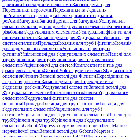
Трійники
Перехідники нероз'ємні
Запасні деталі для
Перехідники нероз'ємні
Перехідники та з'єднання,
роз'ємні
Запасні деталі для Перехідники та з'єднання,
роз'ємні
Заглушки
Запасні деталі для Заглушки
З'єднувальні
елементи
Запасні деталі для З'єднувальні елементи
Колектори з
різьбовим з'єднувальним елементом
З'єднувальні фітинги для
систем опалення
Запасні деталі для З'єднувальні фітинги для
систем опалення
Приладдя
Ізоляція для труб і фітингів
Ізоляція
для з'єднувальних елементів
Ущільнювачі для труб і
фітингів
Ущільнювачі для з'єднувальних елементів
Панелі для
труб
Кріплення для труб
Кріплення для з'єднувальних
елементів
Ущільнювачі для систем
Комплекти гвинтів для
фланцевих з'єднань
Geberit Volex
Труби системи SL для систем
опалення
Фітинги
Запасні деталі для Фітинги
Перехідники та
з'єднання, роз'ємні
Запасні деталі для Перехідники та
з'єднання, роз'ємні
З'єднувальні елементи
Запасні деталі для
З'єднувальні елементи
Колектори з різьбовим з'єднувальним
елементом
З'єднувальні фітинги для систем
опалення
Приладдя
Ізоляція для труб і фітингів
Ізоляція для
з'єднувальних елементів
Ущільнювачі для труб і
фітингів
Ущільнювачі для з'єднувальних елементів
Панелі для
труб
Кріплення для труб
Кріплення для з'єднувальних
елементів
Geberit Mapress з нержавіючої сталі
Geberit Mapress з
нержавіючої сталі
Запасні деталі для Geberit Mapress з
нержавіючої сталі
Труби системи 1.4401
Муфти
Запасні деталі