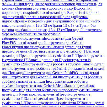
d250–315
Приладдя
Для водостічних воронок для покрівлі
Для
кріплень
Звичайна система водостоку з даху
Водостічні
воронки для покрівлі
Запасні деталі для Водостічні воронки
для покрівлі
Кріплення пароізоляції
Приладдя
Дренаж
підлоги
Дренаж поверхонь для внутрішнього й зовнішнього
використання
Трапи 12 x 12 см
Трапи 13 x 13 см
Трапи без
сифона для балконів і терас, 13 x 13 см
Приладдя
Інструменти,
мережеві компоненти та програмне
забезпечення
Інструменти
Інструменти для Geberit
FlowFit
Запасні деталі для Інструменти для Geberit
FlowFit
Ручні пресінструменти
Запасні деталі для Ручні
пресінструменти
Прес-інструменти із сумісністю [1]
Запасні
деталі для Прес-інструменти із сумісністю [1]
Пресінструменти
із сумісністю [2]
Запасні деталі для Пресінструменти із
сумісністю [2]
Інструменти для роботи з трубами
Запасні деталі
для Інструменти для роботи з трубами
Приладдя
Запасні деталі
для Приладдя
Інструменти для Geberit PushFit
Запасні деталі
для Інструменти для Geberit PushFit
Інструменти для роботи з
трубами
Запасні деталі для Інструменти для роботи з
трубами
Інструменти для Geberit Mepla
Запасні деталі для
Інструменти для Geberit Mepla
Ручні прес-інструменти
Запасні
деталі для Ручні прес-інструменти
Прес-інструменти з
сумісністю [1]
Запасні деталі для Прес-інструменти з
сумісністю [1]
Прес-інструменти з сумісністю [2]
Запасні деталі