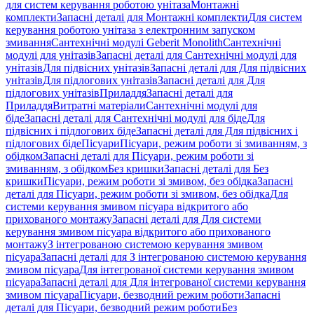
для систем керування роботою унітаза
Монтажні
комплекти
Запасні деталі для Монтажні комплекти
Для систем
керування роботою унітаза з електронним запуском
змивання
Сантехнічні модулі Geberit Monolith
Сантехнічні
модулі для унітазів
Запасні деталі для Сантехнічні модулі для
унітазів
Для підвісних унітазів
Запасні деталі для Для підвісних
унітазів
Для підлогових унітазів
Запасні деталі для Для
підлогових унітазів
Приладдя
Запасні деталі для
Приладдя
Витратні матеріали
Сантехнічні модулі для
біде
Запасні деталі для Сантехнічні модулі для біде
Для
підвісних і підлогових біде
Запасні деталі для Для підвісних і
підлогових біде
Пісуари
Пісуари, режим роботи зі змиванням, з
обідком
Запасні деталі для Пісуари, режим роботи зі
змиванням, з обідком
Без кришки
Запасні деталі для Без
кришки
Пісуари, режим роботи зі змивом, без обідка
Запасні
деталі для Пісуари, режим роботи зі змивом, без обідка
Для
системи керування змивом пісуара відкритого або
прихованого монтажу
Запасні деталі для Для системи
керування змивом пісуара відкритого або прихованого
монтажу
З інтегрованою системою керування змивом
пісуара
Запасні деталі для З інтегрованою системою керування
змивом пісуара
Для інтегрованої системи керування змивом
пісуара
Запасні деталі для Для інтегрованої системи керування
змивом пісуара
Пісуари, безводний режим роботи
Запасні
деталі для Пісуари, безводний режим роботи
Без