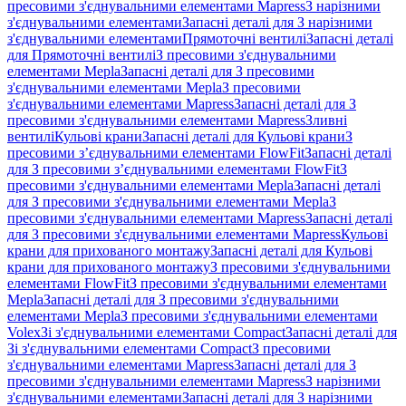
пресовими з'єднувальними елементами Mapress
З нарізними
з'єднувальними елементами
Запасні деталі для З нарізними
з'єднувальними елементами
Прямоточні вентилі
Запасні деталі
для Прямоточні вентилі
З пресовими з'єднувальними
елементами Mepla
Запасні деталі для З пресовими
з'єднувальними елементами Mepla
З пресовими
з'єднувальними елементами Mapress
Запасні деталі для З
пресовими з'єднувальними елементами Mapress
Зливні
вентилі
Кульові крани
Запасні деталі для Кульові крани
З
пресовими з’єднувальними елементами FlowFit
Запасні деталі
для З пресовими з’єднувальними елементами FlowFit
З
пресовими з'єднувальними елементами Mepla
Запасні деталі
для З пресовими з'єднувальними елементами Mepla
З
пресовими з'єднувальними елементами Mapress
Запасні деталі
для З пресовими з'єднувальними елементами Mapress
Кульові
крани для прихованого монтажу
Запасні деталі для Кульові
крани для прихованого монтажу
З пресовими з'єднувальними
елементами FlowFit
З пресовими з'єднувальними елементами
Mepla
Запасні деталі для З пресовими з'єднувальними
елементами Mepla
З пресовими з'єднувальними елементами
Volex
Зі з'єднувальними елементами Compact
Запасні деталі для
Зі з'єднувальними елементами Compact
З пресовими
з'єднувальними елементами Mapress
Запасні деталі для З
пресовими з'єднувальними елементами Mapress
З нарізними
з'єднувальними елементами
Запасні деталі для З нарізними