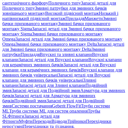
сантехнічного фарфору
Поличного типу
Запасні деталі для
Поличного типу
Змивні патрубки для змивних бачків
зовнішнього монтажу
Високий підвісний монтаж
Низький і
напівнизький підвісний монтаж
Приладдя
Манжети
Змивні
бачки прихованого монтажу
Змивні бачки прихованого
монтажу Sigma
Запасні деталі для Змивні бачки прихованого
монтажу Sigma
Змивні бачки прихованого монтажу
Omega
Запасні деталі для Змивні бачки прихованого монтажу
Omega
Змивні бачки прихованого монтажу Delta
Запасні деталі
для Змивні бачки прихованого монтажу Delta
Змивні
патрубки
Приладдя
Впускні та зливні клапани
Впускні
клапани
Запасні деталі для Впускні клапани
Впускні клапани
для керамічних змивних бачків
Запасні деталі для Впускні
клапани для керамічних змивних бачків
Впускні клапани для
змивних бачків універсальні
Запасні деталі для Впускні
клапани для змивних бачків універсальні
Зливні
клапани
Запасні деталі для Зливні клапани
Подвійний
змив
Запасні деталі для Подвійний змив
Арматура для змивних
бачкiв
Запасні деталі для Арматура для змивних
бачкiв
Подвійний змив
Запасні деталі для Подвійний
змив
Системи постачання
Geberit FlowFit
Труби системи
ML
Труби системи ML для систем опалення
Трубы
SL
Фітинги
Запасні деталі для
Фітинги
Муфти
Переходи
Відводи
Трійники
Перехідники
нероз’ємні
Перехідники та з'єднання,