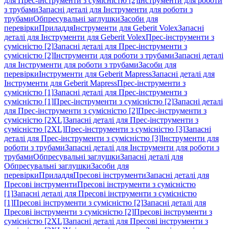
для Прес-інструменти з сумісністю [2]
Інструменти для роботи
з трубами
Запасні деталі для Інструменти для роботи з
трубами
Обпресувальні заглушки
Засоби для
перевірки
Приладдя
Інструменти для Geberit Volex
Запасні
деталі для Інструменти для Geberit Volex
Прес-інструменти з
сумісністю [2]
Запасні деталі для Прес-інструменти з
сумісністю [2]
Інструменти для роботи з трубами
Запасні деталі
для Інструменти для роботи з трубами
Засоби для
перевірки
Інструменти для Geberit Mapress
Запасні деталі для
Інструменти для Geberit Mapress
Прес-інструменти з
сумісністю [1]
Запасні деталі для Прес-інструменти з
сумісністю [1]
Прес-інструменти з сумісністю [2]
Запасні деталі
для Прес-інструменти з сумісністю [2]
Прес-інструменти з
сумісністю [2XL]
Запасні деталі для Прес-інструменти з
сумісністю [2XL]
Прес-інструменти з сумісністю [3]
Запасні
деталі для Прес-інструменти з сумісністю [3]
Інструменти для
роботи з трубами
Запасні деталі для Інструменти для роботи з
трубами
Обпресувальні заглушки
Запасні деталі для
Обпресувальні заглушки
Засоби для
перевірки
Приладдя
Пресові інструменти
Запасні деталі для
Пресові інструменти
Пресові інструменти з сумісністю
[1]
Запасні деталі для Пресові інструменти з сумісністю
[1]
Пресові інструменти з сумісністю [2]
Запасні деталі для
Пресові інструменти з сумісністю [2]
Пресові інструменти з
сумісністю [2XL]
Запасні деталі для Пресові інструменти з