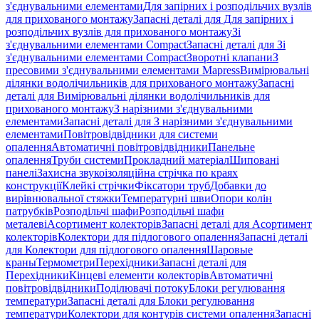
з'єднувальними елементами
Для запірних і розподільчих вузлів
для прихованого монтажу
Запасні деталі для Для запірних і
розподільчих вузлів для прихованого монтажу
Зі
з'єднувальними елементами Compact
Запасні деталі для Зі
з'єднувальними елементами Compact
Зворотні клапани
З
пресовими з'єднувальними елементами Mapress
Вимірювальні
ділянки водолічильників для прихованого монтажу
Запасні
деталі для Вимірювальні ділянки водолічильників для
прихованого монтажу
З нарізними з'єднувальними
елементами
Запасні деталі для З нарізними з'єднувальними
елементами
Повітровідвідники для системи
опалення
Автоматичні повітровідвідники
Панельне
опалення
Труби системи
Прокладний матеріал
Шиповані
панелі
Захисна звукоізоляційна стрічка по краях
конструкції
Клейкі стрічки
Фіксатори труб
Добавки до
вирівнювальної стяжки
Температурні шви
Опори колін
патрубків
Розподільчі шафи
Розподільчі шафи
металеві
Асортимент колекторів
Запасні деталі для Асортимент
колекторів
Колектори для підлогового опалення
Запасні деталі
для Колектори для підлогового опалення
Шаровые
краны
Термометри
Перехідники
Запасні деталі для
Перехідники
Кінцеві елементи колекторів
Автоматичні
повітровідвідники
Поділювачі потоку
Блоки регулювання
температури
Запасні деталі для Блоки регулювання
температури
Колектори для контурів системи опалення
Запасні