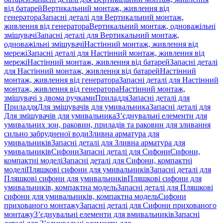
від батарей
Вертикальний монтаж, живлення від
генератора
Запасні деталі для Вертикальний монтаж,
живлення від генератора
Вертикальний монтаж, одноважільні
змішувачі
Запасні деталі для Вертикальний монтаж,
одноважільні змішувачі
Настінний монтаж, живлення від
мережі
Запасні деталі для Настінний монтаж, живлення від
мережі
Настінний монтаж, живлення від батарей
Запасні деталі
для Настінний монтаж, живлення від батарей
Настінний
монтаж, живлення від генератора
Запасні деталі для Настінний
монтаж, живлення від генератора
Настінний монтаж,
змішувачі з двома ручками
Приладдя
Запасні деталі для
Приладдя
Для змішувачів для умивальника
Запасні деталі для
Для змішувачів для умивальника
З’єднувальні елементи для
умивальних зон, раковин, приладів та раковин для зливання
сильно забрудненої води
Зливна арматура для
умивальників
Запасні деталі для Зливна арматура для
умивальників
Сифони
Запасні деталі для Сифони
Сифони,
компактні моделі
Запасні деталі для Сифони, компактні
моделі
Пляшкові сифони для умивальників
Запасні деталі для
Пляшкові сифони для умивальників
Пляшкові сифони для
умивальників, компактна модель
Запасні деталі для Пляшкові
сифони для умивальників, компактна модель
Сифони
прихованого монтажу
Запасні деталі для Сифони прихованого
монтажу
З’єднувальні елементи для вмивальників
Запасні