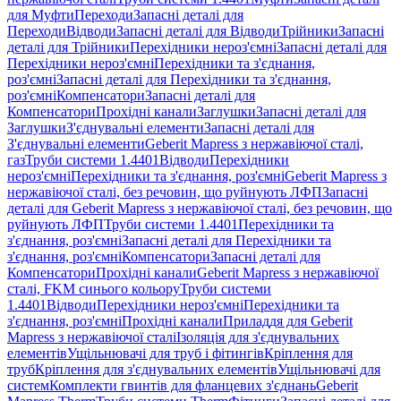
для Муфти
Переходи
Запасні деталі для
Переходи
Відводи
Запасні деталі для Відводи
Трійники
Запасні
деталі для Трійники
Перехідники нероз'ємні
Запасні деталі для
Перехідники нероз'ємні
Перехідники та з'єднання,
роз'ємні
Запасні деталі для Перехідники та з'єднання,
роз'ємні
Компенсатори
Запасні деталі для
Компенсатори
Прохідні канали
Заглушки
Запасні деталі для
Заглушки
З'єднувальні елементи
Запасні деталі для
З'єднувальні елементи
Geberit Mapress з нержавіючої сталі,
газ
Труби системи 1.4401
Відводи
Перехідники
нероз'ємні
Перехідники та з'єднання, роз'ємні
Geberit Mapress з
нержавіючої сталі, без речовин, що руйнують ЛФП
Запасні
деталі для Geberit Mapress з нержавіючої сталі, без речовин, що
руйнують ЛФП
Труби системи 1.4401
Перехідники та
з'єднання, роз'ємні
Запасні деталі для Перехідники та
з'єднання, роз'ємні
Компенсатори
Запасні деталі для
Компенсатори
Прохідні канали
Geberit Mapress з нержавіючої
сталі, FKM синього кольору
Труби системи
1.4401
Відводи
Перехідники нероз'ємні
Перехідники та
з'єднання, роз'ємні
Прохідні канали
Приладдя для Geberit
Mapress з нержавіючої сталі
Ізоляція для з'єднувальних
елементів
Ущільнювачі для труб і фітингів
Кріплення для
труб
Кріплення для з'єднувальних елементів
Ущільнювачі для
систем
Комплекти гвинтів для фланцевих з'єднань
Geberit