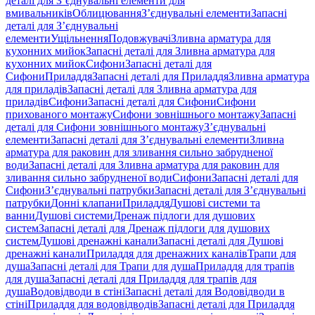
деталі для З’єднувальні елементи для
вмивальників
Облицювання
З’єднувальні елементи
Запасні
деталі для З’єднувальні
елементи
Ущільнення
Подовжувачі
Зливна арматура для
кухонних мийок
Запасні деталі для Зливна арматура для
кухонних мийок
Сифони
Запасні деталі для
Сифони
Приладдя
Запасні деталі для Приладдя
Зливна арматура
для приладів
Запасні деталі для Зливна арматура для
приладів
Сифони
Запасні деталі для Сифони
Сифони
прихованого монтажу
Сифони зовнішнього монтажу
Запасні
деталі для Сифони зовнішнього монтажу
З’єднувальні
елементи
Запасні деталі для З’єднувальні елементи
Зливна
арматура для раковин для зливання сильно забрудненої
води
Запасні деталі для Зливна арматура для раковин для
зливання сильно забрудненої води
Сифони
Запасні деталі для
Сифони
З’єднувальні патрубки
Запасні деталі для З’єднувальні
патрубки
Донні клапани
Приладдя
Душові системи та
ванни
Душові системи
Дренаж підлоги для душових
систем
Запасні деталі для Дренаж підлоги для душових
систем
Душові дренажні канали
Запасні деталі для Душові
дренажні канали
Приладдя для дренажних каналів
Трапи для
душа
Запасні деталі для Трапи для душа
Приладдя для трапів
для душа
Запасні деталі для Приладдя для трапів для
душа
Водовідводи в стіні
Запасні деталі для Водовідводи в
стіні
Приладдя для водовідводів
Запасні деталі для Приладдя