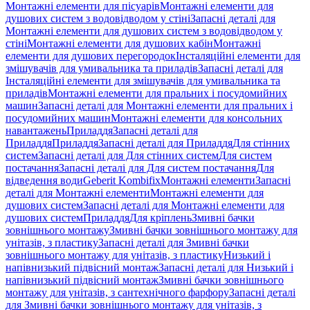
Монтажні елементи для пісуарів
Монтажні елементи для
душових систем з водовідводом у стіні
Запасні деталі для
Монтажні елементи для душових систем з водовідводом у
стіні
Монтажні елементи для душових кабін
Монтажні
елементи для душових перегородок
Інсталяційні елементи для
змішувачів для умивальника та приладів
Запасні деталі для
Інсталяційні елементи для змішувачів для умивальника та
приладів
Монтажні елементи для пральних і посудомийних
машин
Запасні деталі для Монтажні елементи для пральних і
посудомийних машин
Монтажні елементи для консольних
навантажень
Приладдя
Запасні деталі для
Приладдя
Приладдя
Запасні деталі для Приладдя
Для стінних
систем
Запасні деталі для Для стінних систем
Для систем
постачання
Запасні деталі для Для систем постачання
Для
відведення води
Geberit Kombifix
Монтажні елементи
Запасні
деталі для Монтажні елементи
Монтажні елементи для
душових систем
Запасні деталі для Монтажні елементи для
душових систем
Приладдя
Для кріплень
Змивні бачки
зовнішнього монтажу
Змивні бачки зовнішнього монтажу для
унітазів, з пластику
Запасні деталі для Змивні бачки
зовнішнього монтажу для унітазів, з пластику
Низький і
напівнизький підвісний монтаж
Запасні деталі для Низький і
напівнизький підвісний монтаж
Змивні бачки зовнішнього
монтажу для унітазів, з сантехнічного фарфору
Запасні деталі
для Змивні бачки зовнішнього монтажу для унітазів, з