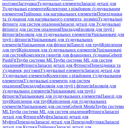
роз'ємні
Заглушки
З'єднувальні елементи
Запасні деталі для
З'єднувальні елементи
Колектори з різьбовим з'єднувальним
елементом
Трійники для нагрівальних елементів
Перехідники
та з'єднання для нагрівального елемента, розміні
З'єднувальні
фітинги для систем опалення
Запасні деталі для З'єднувальні
фітинги для систем опалення
Приладдя
Ізоляція для труб і
фітингів
Ізоляція для з'єднувальних елементів
Ущільнювачі для
труб і фітингів
Ущільнювачі для з'єднувальних
елементів
Ущільнення для фітингів
Панелі для труб
Кріплення
для труб
Кріплення для з'єднувальних елементів
Ущільнювачі
для систем
Комплекти гвинтів для фланцевих з'єднань
Geberit
PushFit
Труби системи ML
Труби системи ML для систем
опалення
Фітинги
Запасні деталі для Фітинги
Перехідники та
з’єднання, роз’ємні
З’єднувальні елементи
Запасні деталі для
З’єднувальні елементи
Колектори з різьбовим з’єднувальним
елементом
З’єднувальні елементи для систем
опалення
Приладдя
Ізоляція для труб і фітингів
Ізоляція для
з'єднувальних елементів
Ущільнювачі для труб і
фітингів
Ущільнювачі для з'єднувальних елементів
Панелі для
труб
Кріплення для труб
Кріплення для з'єднувальних
елементів
Ущільнювачі для систем
Geberit Mepla
Труби системи
ML
Труби системи ML для систем опалення
Фітинги
Запасні
деталі для Фітинги
Муфти
Запасні деталі для
Муфти
Переходи
Запасні деталі для Переходи
Кутики
Запасні
деталі для Кутики
Трійники
Запасні деталі для