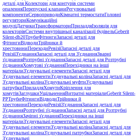
деталі для Колектори для контурів системи
опалення
Перепускні клапани
Регулювальні
компоненти
Сервоприводи
Кімнатні термостати
Головні
регулятори
Комунікаційні
модулі
Датчики
Трансформатори
Приладдя
Ізоляція для
колекторів
Системи внутрішньої каналізації будівель
Geberit
Silent-db20
Труби
Фітинги
Запасні деталі для
Фітинги
Відводи
Трійники й
хрестовини
Переходи
Ревізії
Запасні деталі для
Ревізії
З'єднання
Запасні деталі для З'єднання
Зварні
з'єднання
Розтрубні з'єднання
Запасні деталі для Розтрубні
з'єднання
Хомутові з'єднання
Перехідники на інші
матеріали
З'єднувальні елементи
Запасні деталі для
З'єднувальні елементи
З'єднувальні коліна
Запасні деталі для
З'єднувальні коліна
З'єднувальні муфти
З'єднувальні
патрубки
Приладдя
Хомути
Кріплення для
хомутів
Заглушки
Ущільнення
Витратні матеріали
Geberit Silent-
PP
Труби
Фітинги
Відводи
Трійники й
хрестовини
Переходи
Ревізії
З'єднання
Запасні деталі для
З'єднання
Розтрубні з'єднання
Запасні деталі для Розтрубні
з'єднання
Зачіпні з'єднання
Перехідники на інші
матеріали
З'єднувальні елементи
Запасні деталі для
З'єднувальні елементи
З'єднувальні коліна
Запасні деталі для
З'єднувальні коліна
З'єднувальні патрубки
Запасні деталі для
З'єднувальні