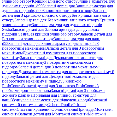
зливного отвору
Кришки зливного отвору
Зливна арматура для
душових піддонів, d90
Запасні деталі для Зливна арматура для
душових піддонів, d90
З кришкою зливного отвору
Запасні
деталі для З кришкою зливного отвору
Без кришки зливного
отвору
Запасні деталі для Без кришки зливного отвору
Кришки
зливного отвору
Зливна арматура для душових піддонів
Sestra
Запасні деталі для Зливна арматура для душових
піддонів Sestra
Без кришки зливного отвору
Запасні деталі для
Без кришки зливного отвору
Зливна арматура для ванн,
d52
Запасні деталі для Зливна арматура для ванн, d52
З
поворотним механізмом
Запасні деталі для З поворотним
механізмом
Декоративні комплекти для поворотного
механізму
Запасні деталі для Декоративні комплекти для
поворотного механізму
З поворотним механізмом і
підводом
Запасні деталі для З поворотним механізмом і
підводом
Декоративні комплекти для поворотного механізму й
підводу
Запасні деталі для Декоративні комплекти для
поворотного механізму й підводу
З кнопкою
PushControl
Запасні деталі для З кнопкою PushControl
З
пробками донного клапана
Запасні деталі для З пробками
донного клапана
Приладдя для зливної арматури для
ванн
З’єднувальні елементи для підведення води
Монтажні
системи й системи змиву
Geberit Duofix
Стінові
системи
Системи кріплення
Облицювання
Приладдя
Монтажні
елементи
Запасні деталі для Монтажні елементи
Монтажні