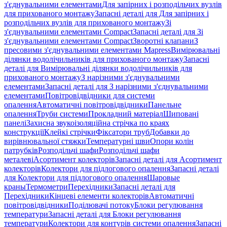
з'єднувальними елементами
Для запірних і розподільчих вузлів
для прихованого монтажу
Запасні деталі для Для запірних і
розподільчих вузлів для прихованого монтажу
Зі
з'єднувальними елементами Compact
Запасні деталі для Зі
з'єднувальними елементами Compact
Зворотні клапани
З
пресовими з'єднувальними елементами Mapress
Вимірювальні
ділянки водолічильників для прихованого монтажу
Запасні
деталі для Вимірювальні ділянки водолічильників для
прихованого монтажу
З нарізними з'єднувальними
елементами
Запасні деталі для З нарізними з'єднувальними
елементами
Повітровідвідники для системи
опалення
Автоматичні повітровідвідники
Панельне
опалення
Труби системи
Прокладний матеріал
Шиповані
панелі
Захисна звукоізоляційна стрічка по краях
конструкції
Клейкі стрічки
Фіксатори труб
Добавки до
вирівнювальної стяжки
Температурні шви
Опори колін
патрубків
Розподільчі шафи
Розподільчі шафи
металеві
Асортимент колекторів
Запасні деталі для Асортимент
колекторів
Колектори для підлогового опалення
Запасні деталі
для Колектори для підлогового опалення
Шаровые
краны
Термометри
Перехідники
Запасні деталі для
Перехідники
Кінцеві елементи колекторів
Автоматичні
повітровідвідники
Поділювачі потоку
Блоки регулювання
температури
Запасні деталі для Блоки регулювання
температури
Колектори для контурів системи опалення
Запасні