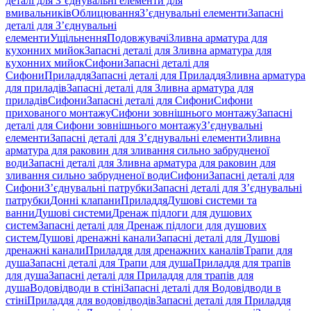
деталі для З’єднувальні елементи для
вмивальників
Облицювання
З’єднувальні елементи
Запасні
деталі для З’єднувальні
елементи
Ущільнення
Подовжувачі
Зливна арматура для
кухонних мийок
Запасні деталі для Зливна арматура для
кухонних мийок
Сифони
Запасні деталі для
Сифони
Приладдя
Запасні деталі для Приладдя
Зливна арматура
для приладів
Запасні деталі для Зливна арматура для
приладів
Сифони
Запасні деталі для Сифони
Сифони
прихованого монтажу
Сифони зовнішнього монтажу
Запасні
деталі для Сифони зовнішнього монтажу
З’єднувальні
елементи
Запасні деталі для З’єднувальні елементи
Зливна
арматура для раковин для зливання сильно забрудненої
води
Запасні деталі для Зливна арматура для раковин для
зливання сильно забрудненої води
Сифони
Запасні деталі для
Сифони
З’єднувальні патрубки
Запасні деталі для З’єднувальні
патрубки
Донні клапани
Приладдя
Душові системи та
ванни
Душові системи
Дренаж підлоги для душових
систем
Запасні деталі для Дренаж підлоги для душових
систем
Душові дренажні канали
Запасні деталі для Душові
дренажні канали
Приладдя для дренажних каналів
Трапи для
душа
Запасні деталі для Трапи для душа
Приладдя для трапів
для душа
Запасні деталі для Приладдя для трапів для
душа
Водовідводи в стіні
Запасні деталі для Водовідводи в
стіні
Приладдя для водовідводів
Запасні деталі для Приладдя