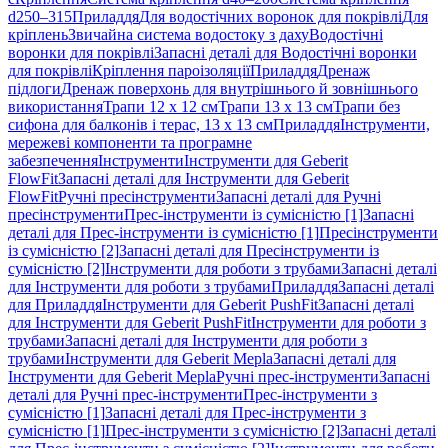
d250–315
Приладдя
Для водостічних воронок для покрівлі
Для
кріплень
Звичайна система водостоку з даху
Водостічні
воронки для покрівлі
Запасні деталі для Водостічні воронки
для покрівлі
Кріплення пароізоляції
Приладдя
Дренаж
підлоги
Дренаж поверхонь для внутрішнього й зовнішнього
використання
Трапи 12 x 12 см
Трапи 13 x 13 см
Трапи без
сифона для балконів і терас, 13 x 13 см
Приладдя
Інструменти,
мережеві компоненти та програмне
забезпечення
Інструменти
Інструменти для Geberit
FlowFit
Запасні деталі для Інструменти для Geberit
FlowFit
Ручні пресінструменти
Запасні деталі для Ручні
пресінструменти
Прес-інструменти із сумісністю [1]
Запасні
деталі для Прес-інструменти із сумісністю [1]
Пресінструменти
із сумісністю [2]
Запасні деталі для Пресінструменти із
сумісністю [2]
Інструменти для роботи з трубами
Запасні деталі
для Інструменти для роботи з трубами
Приладдя
Запасні деталі
для Приладдя
Інструменти для Geberit PushFit
Запасні деталі
для Інструменти для Geberit PushFit
Інструменти для роботи з
трубами
Запасні деталі для Інструменти для роботи з
трубами
Інструменти для Geberit Mepla
Запасні деталі для
Інструменти для Geberit Mepla
Ручні прес-інструменти
Запасні
деталі для Ручні прес-інструменти
Прес-інструменти з
сумісністю [1]
Запасні деталі для Прес-інструменти з
сумісністю [1]
Прес-інструменти з сумісністю [2]
Запасні деталі