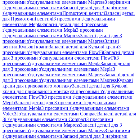
пресовими з'єднувальними елементами Mapress
З нарізними
з'єднувальними елементами
Запасні деталі для З нарізними
з'єднувальними елементами
Прямоточні вентилі
Запасні деталі
для Прямоточні вентилі
З пресовими з'єднувальними
елементами Mepla
Запасні деталі для З пресовими
з'єднувальними елементами Mepla
З пресовими
з'єднувальними елементами Mapress
Запасні деталі для З
пресовими з'єднувальними елементами Mapress
Зливні
вентилі
Кульові крани
Запасні деталі для Кульові крани
З
пресовими з’єднувальними елементами FlowFit
Запасні деталі
для З пресовими з’єднувальними елементами FlowFit
З
пресовими з'єднувальними елементами Mepla
Запасні деталі
для З пресовими з'єднувальними елементами Mepla
З
пресовими з'єднувальними елементами Mapress
Запасні деталі
для З пресовими з'єднувальними елементами Mapress
Кульові
крани для прихованого монтажу
Запасні деталі для Кульові
крани для прихованого монтажу
З пресовими з'єднувальними
елементами FlowFit
З пресовими з'єднувальними елементами
Mepla
Запасні деталі для З пресовими з'єднувальними
елементами Mepla
З пресовими з'єднувальними елементами
Volex
Зі з'єднувальними елементами Compact
Запасні деталі для
Зі з'єднувальними елементами Compact
З пресовими
з'єднувальними елементами Mapress
Запасні деталі для З
пресовими з'єднувальними елементами Mapress
З нарізними
з'єднувальними елементами
Запасні деталі для З нарізними