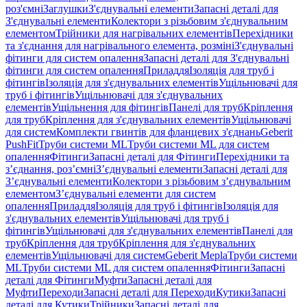
роз'ємні
Заглушки
З'єднувальні елементи
Запасні деталі для
З'єднувальні елементи
Колектори з різьбовим з'єднувальним
елементом
Трійники для нагрівальних елементів
Перехідники
та з'єднання для нагрівального елемента, розміні
З'єднувальні
фітинги для систем опалення
Запасні деталі для З'єднувальні
фітинги для систем опалення
Приладдя
Ізоляція для труб і
фітингів
Ізоляція для з'єднувальних елементів
Ущільнювачі для
труб і фітингів
Ущільнювачі для з'єднувальних
елементів
Ущільнення для фітингів
Панелі для труб
Кріплення
для труб
Кріплення для з'єднувальних елементів
Ущільнювачі
для систем
Комплекти гвинтів для фланцевих з'єднань
Geberit
PushFit
Труби системи ML
Труби системи ML для систем
опалення
Фітинги
Запасні деталі для Фітинги
Перехідники та
з’єднання, роз’ємні
З’єднувальні елементи
Запасні деталі для
З’єднувальні елементи
Колектори з різьбовим з’єднувальним
елементом
З’єднувальні елементи для систем
опалення
Приладдя
Ізоляція для труб і фітингів
Ізоляція для
з'єднувальних елементів
Ущільнювачі для труб і
фітингів
Ущільнювачі для з'єднувальних елементів
Панелі для
труб
Кріплення для труб
Кріплення для з'єднувальних
елементів
Ущільнювачі для систем
Geberit Mepla
Труби системи
ML
Труби системи ML для систем опалення
Фітинги
Запасні
деталі для Фітинги
Муфти
Запасні деталі для
Муфти
Переходи
Запасні деталі для Переходи
Кутики
Запасні
деталі для Кутики
Трійники
Запасні деталі для