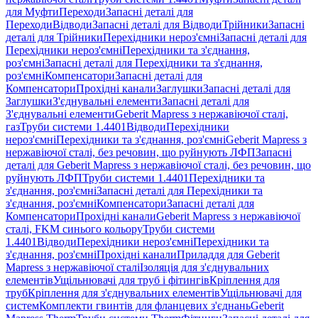
для Муфти
Переходи
Запасні деталі для
Переходи
Відводи
Запасні деталі для Відводи
Трійники
Запасні
деталі для Трійники
Перехідники нероз'ємні
Запасні деталі для
Перехідники нероз'ємні
Перехідники та з'єднання,
роз'ємні
Запасні деталі для Перехідники та з'єднання,
роз'ємні
Компенсатори
Запасні деталі для
Компенсатори
Прохідні канали
Заглушки
Запасні деталі для
Заглушки
З'єднувальні елементи
Запасні деталі для
З'єднувальні елементи
Geberit Mapress з нержавіючої сталі,
газ
Труби системи 1.4401
Відводи
Перехідники
нероз'ємні
Перехідники та з'єднання, роз'ємні
Geberit Mapress з
нержавіючої сталі, без речовин, що руйнують ЛФП
Запасні
деталі для Geberit Mapress з нержавіючої сталі, без речовин, що
руйнують ЛФП
Труби системи 1.4401
Перехідники та
з'єднання, роз'ємні
Запасні деталі для Перехідники та
з'єднання, роз'ємні
Компенсатори
Запасні деталі для
Компенсатори
Прохідні канали
Geberit Mapress з нержавіючої
сталі, FKM синього кольору
Труби системи
1.4401
Відводи
Перехідники нероз'ємні
Перехідники та
з'єднання, роз'ємні
Прохідні канали
Приладдя для Geberit
Mapress з нержавіючої сталі
Ізоляція для з'єднувальних
елементів
Ущільнювачі для труб і фітингів
Кріплення для
труб
Кріплення для з'єднувальних елементів
Ущільнювачі для
систем
Комплекти гвинтів для фланцевих з'єднань
Geberit