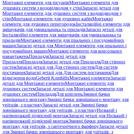
Монтажні елементи для пісуарів
Монтажні елементи для
душових систем з водовідводом у стіні
Запасні деталі для
Монтажні елементи для душових систем з водовідводом у
стіні
Монтажні елементи для душових кабін
Монтажні
елементи для душових перегородок
Інсталяційні елементи для
змішувачів для умивальника та приладів
Запасні деталі для
Інсталяційні елементи для змішувачів для умивальника та
приладів
Монтажні елементи для пральних і посудомийних
машин
Запасні деталі для Монтажні елементи для пральних і
посудомийних машин
Монтажні елементи для консольних
навантажень
Приладдя
Запасні деталі для
Приладдя
Приладдя
Запасні деталі для Приладдя
Для стінних
систем
Запасні деталі для Для стінних систем
Для систем
постачання
Запасні деталі для Для систем постачання
Для
відведення води
Geberit Kombifix
Монтажні елементи
Запасні
деталі для Монтажні елементи
Монтажні елементи для
душових систем
Запасні деталі для Монтажні елементи для
душових систем
Приладдя
Для кріплень
Змивні бачки
зовнішнього монтажу
Змивні бачки зовнішнього монтажу для
унітазів, з пластику
Запасні деталі для Змивні бачки
зовнішнього монтажу для унітазів, з пластику
Низький і
напівнизький підвісний монтаж
Запасні деталі для Низький і
напівнизький підвісний монтаж
Змивні бачки зовнішнього
монтажу для унітазів, з сантехнічного фарфору
Запасні деталі
для Змивні бачки зовнішнього монтажу для унітазів, з