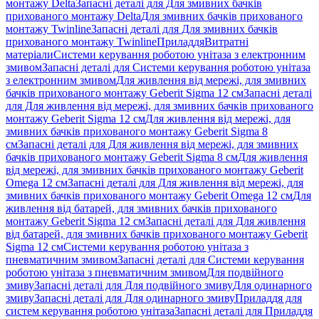
монтажу Delta
Запасні деталі для Для змивних бачків
прихованого монтажу Delta
Для змивних бачків прихованого
монтажу Twinline
Запасні деталі для Для змивних бачків
прихованого монтажу Twinline
Приладдя
Витратні
матеріали
Системи керування роботою унітаза з електронним
змивом
Запасні деталі для Системи керування роботою унітаза
з електронним змивом
Для живлення від мережі, для змивних
бачків прихованого монтажу Geberit Sigma 12 см
Запасні деталі
для Для живлення від мережі, для змивних бачків прихованого
монтажу Geberit Sigma 12 см
Для живлення від мережі, для
змивних бачків прихованого монтажу Geberit Sigma 8
см
Запасні деталі для Для живлення від мережі, для змивних
бачків прихованого монтажу Geberit Sigma 8 см
Для живлення
від мережі, для змивних бачків прихованого монтажу Geberit
Omega 12 см
Запасні деталі для Для живлення від мережі, для
змивних бачків прихованого монтажу Geberit Omega 12 см
Для
живлення від батарей, для змивних бачків прихованого
монтажу Geberit Sigma 12 см
Запасні деталі для Для живлення
від батарей, для змивних бачків прихованого монтажу Geberit
Sigma 12 см
Системи керування роботою унітаза з
пневматичним змивом
Запасні деталі для Системи керування
роботою унітаза з пневматичним змивом
Для подвійного
змиву
Запасні деталі для Для подвійного змиву
Для одинарного
змиву
Запасні деталі для Для одинарного змиву
Приладдя для
систем керування роботою унітаза
Запасні деталі для Приладдя