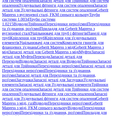
для систем опалення
Запасні деталі для Трійники для систем
опалення
З'єднувальні фітинги для систем опалення
Запасні
деталі для З'єднувальні фітинги для систем опалення
Geberit
Mapress з вуглецевої сталі, FKM синього кольору
Труби
системи 1.0034
Труби системи
1.0215
Відводи
Трійники
Перехідники нероз'ємні
Перехідники
та з'єднання, роз'ємні
Приладдя для Geberit Mapress з
вуглецевої сталі
Ущільнювачі для труб і фітингів
Панелі для
труб
Кріплення для труб
Кріплення для з'єднувальних
елементів
Ущільнювачі для систем
Комплекти гвинтів для
фланцевих з'єднань
Geberit Mapress з міді
Geberit Mapress з
міді
Запасні деталі для Geberit Mapress з міді
Муфти
Запасні
деталі для Муфти
Переходи
Запасні деталі для
Переходи
Відводи
Запасні деталі для Відводи
Трійники
Запасні
деталі для Трійники
Перехідники нероз'ємні
Запасні деталі для
Перехідники нероз'ємні
Перехідники та з'єднання,
роз'ємні
Запасні деталі для Перехідники та з'єднання,
роз'ємні
Заглушки
Запасні деталі для Заглушки
З'єднувальні
елементи
Запасні деталі для З'єднувальні елементи
Трійники
для систем опалення
Запасні деталі для Трійники для систем
опалення
З'єднувальні фітинги для систем опалення
Запасні
деталі для З'єднувальні фітинги для систем опалення
Geberit
Mapress з міді, газ
Відводи
Перехідники нероз'ємні
Geberit
Mapress з міді, FKM синього кольору
Відводи
Перехідники
нероз'ємні
Перехідники та з'єднання, роз'ємні
Приладдя для