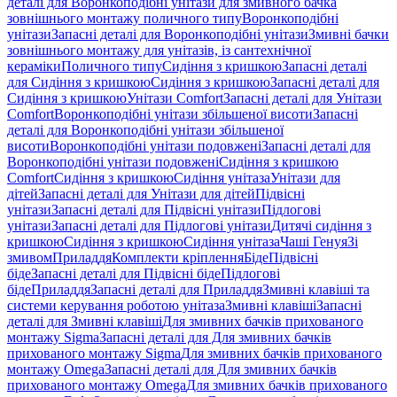
деталі для Воронкоподібні унітази для змивного бачка
зовнішнього монтажу поличного типу
Воронкоподібні
унітази
Запасні деталі для Воронкоподібні унітази
Змивні бачки
зовнішнього монтажу для унітазів, із сантехнічної
кераміки
Поличного типу
Сидіння з кришкою
Запасні деталі
для Сидіння з кришкою
Сидіння з кришкою
Запасні деталі для
Сидіння з кришкою
Унітази Comfort
Запасні деталі для Унітази
Comfort
Воронкоподібні унітази збільшеної висоти
Запасні
деталі для Воронкоподібні унітази збільшеної
висоти
Воронкоподібні унітази подовжені
Запасні деталі для
Воронкоподібні унітази подовжені
Сидіння з кришкою
Comfort
Сидіння з кришкою
Сидіння унітаза
Унітази для
дітей
Запасні деталі для Унітази для дітей
Підвісні
унітази
Запасні деталі для Підвісні унітази
Підлогові
унітази
Запасні деталі для Підлогові унітази
Дитячі сидіння з
кришкою
Сидіння з кришкою
Сидіння унітаза
Чаші Генуя
Зі
змивом
Приладдя
Комплекти кріплення
Біде
Підвісні
біде
Запасні деталі для Підвісні біде
Підлогові
біде
Приладдя
Запасні деталі для Приладдя
Змивні клавіші та
системи керування роботою унітаза
Змивні клавіші
Запасні
деталі для Змивні клавіші
Для змивних бачків прихованого
монтажу Sigma
Запасні деталі для Для змивних бачків
прихованого монтажу Sigma
Для змивних бачків прихованого
монтажу Omega
Запасні деталі для Для змивних бачків
прихованого монтажу Omega
Для змивних бачків прихованого