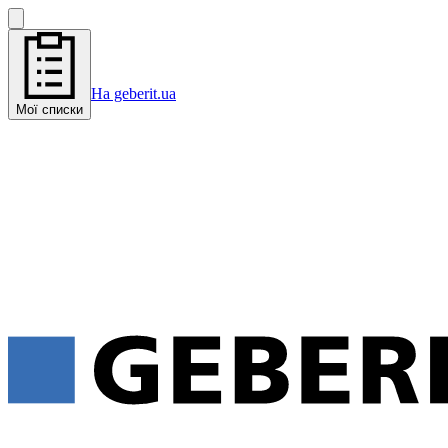
На geberit.ua
Мої списки