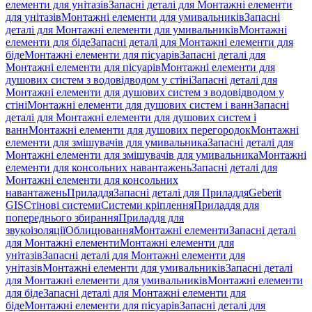
елементи для унітазів
Запасні деталі для Монтажні елементи
для унітазів
Монтажні елементи для умивальників
Запасні
деталі для Монтажні елементи для умивальників
Монтажні
елементи для біде
Запасні деталі для Монтажні елементи для
біде
Монтажні елементи для пісуарів
Запасні деталі для
Монтажні елементи для пісуарів
Монтажні елементи для
душових систем з водовідводом у стіні
Запасні деталі для
Монтажні елементи для душових систем з водовідводом у
стіні
Монтажні елементи для душових систем і ванн
Запасні
деталі для Монтажні елементи для душових систем і
ванн
Монтажні елементи для душових перегородок
Монтажні
елементи для змішувачів для умивальника
Запасні деталі для
Монтажні елементи для змішувачів для умивальника
Монтажні
елементи для консольних навантажень
Запасні деталі для
Монтажні елементи для консольних
навантажень
Приладдя
Запасні деталі для Приладдя
Geberit
GIS
Стінові системи
Системи кріплення
Приладдя для
попереднього збирання
Приладдя для
звукоізоляції
Облицювання
Монтажні елементи
Запасні деталі
для Монтажні елементи
Монтажні елементи для
унітазів
Запасні деталі для Монтажні елементи для
унітазів
Монтажні елементи для умивальників
Запасні деталі
для Монтажні елементи для умивальників
Монтажні елементи
для біде
Запасні деталі для Монтажні елементи для
біде
Монтажні елементи для пісуарів
Запасні деталі для