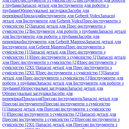
для Прес-інструменти з сумісністю [2]
Інструменти для роботи
з трубами
Запасні деталі для Інструменти для роботи з
трубами
Обпресувальні заглушки
Засоби для
перевірки
Приладдя
Інструменти для Geberit Volex
Запасні
деталі для Інструменти для Geberit Volex
Прес-інструменти з
сумісністю [2]
Запасні деталі для Прес-інструменти з
сумісністю [2]
Інструменти для роботи з трубами
Запасні деталі
для Інструменти для роботи з трубами
Засоби для
перевірки
Інструменти для Geberit Mapress
Запасні деталі для
Інструменти для Geberit Mapress
Прес-інструменти з
сумісністю [1]
Запасні деталі для Прес-інструменти з
сумісністю [1]
Прес-інструменти з сумісністю [2]
Запасні деталі
для Прес-інструменти з сумісністю [2]
Прес-інструменти з
сумісністю [2XL]
Запасні деталі для Прес-інструменти з
сумісністю [2XL]
Прес-інструменти з сумісністю [3]
Запасні
деталі для Прес-інструменти з сумісністю [3]
Інструменти для
роботи з трубами
Запасні деталі для Інструменти для роботи з
трубами
Обпресувальні заглушки
Запасні деталі для
Обпресувальні заглушки
Засоби для
перевірки
Приладдя
Пресові інструменти
Запасні деталі для
Пресові інструменти
Пресові інструменти з сумісністю
[1]
Запасні деталі для Пресові інструменти з сумісністю
[1]
Пресові інструменти з сумісністю [2]
Запасні деталі для
Пресові інструменти з сумісністю [2]
Пресові інструменти з
сумісністю [2XL]
Запасні деталі для Пресові інструменти з