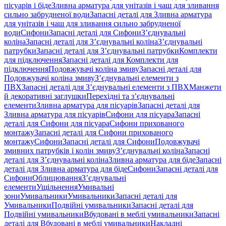
пісуарів і біде
Зливна арматура для унітазів і чаш для зливання
сильно забрудненої води
Запасні деталі для Зливна арматура
для унітазів і чаш для зливання сильно забрудненої
води
Сифони
Запасні деталі для Сифони
З’єднувальні
коліна
Запасні деталі для З’єднувальні коліна
З’єднувальні
патрубки
Запасні деталі для З’єднувальні патрубки
Комплекти
для підключення
Запасні деталі для Комплекти для
підключення
Подовжувачі коліна змиву
Запасні деталі для
Подовжувачі коліна змиву
З’єднувальні елементи з
ПВХ
Запасні деталі для З’єднувальні елементи з ПВХ
Манжети
й декоративні заглушки
Перехідні та з’єднувальні
елементи
Зливна арматура для пісуарів
Запасні деталі для
Зливна арматура для пісуарів
Сифони для пісуара
Запасні
деталі для Сифони для пісуара
Сифони прихованого
монтажу
Запасні деталі для Сифони прихованого
монтажу
Сифони
Запасні деталі для Сифони
Подовжувачі
змивних патрубків і колін змиву
З’єднувальні коліна
Запасні
деталі для З’єднувальні коліна
Зливна арматура для біде
Запасні
деталі для Зливна арматура для біде
Сифони
Запасні деталі для
Сифони
Облицювання
З’єднувальні
елементи
Ущільнення
Умивальні
зони
Умивальники
Умивальники
Запасні деталі для
Умивальники
Подвійні умивальники
Запасні деталі для
Подвійні умивальники
Вбудовані в меблі умивальники
Запасні
деталі для Вбудовані в меблі умивальники
Накладні