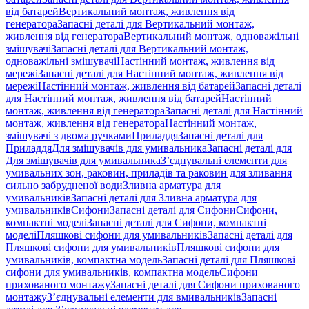
від батарей
Вертикальний монтаж, живлення від
генератора
Запасні деталі для Вертикальний монтаж,
живлення від генератора
Вертикальний монтаж, одноважільні
змішувачі
Запасні деталі для Вертикальний монтаж,
одноважільні змішувачі
Настінний монтаж, живлення від
мережі
Запасні деталі для Настінний монтаж, живлення від
мережі
Настінний монтаж, живлення від батарей
Запасні деталі
для Настінний монтаж, живлення від батарей
Настінний
монтаж, живлення від генератора
Запасні деталі для Настінний
монтаж, живлення від генератора
Настінний монтаж,
змішувачі з двома ручками
Приладдя
Запасні деталі для
Приладдя
Для змішувачів для умивальника
Запасні деталі для
Для змішувачів для умивальника
З’єднувальні елементи для
умивальних зон, раковин, приладів та раковин для зливання
сильно забрудненої води
Зливна арматура для
умивальників
Запасні деталі для Зливна арматура для
умивальників
Сифони
Запасні деталі для Сифони
Сифони,
компактні моделі
Запасні деталі для Сифони, компактні
моделі
Пляшкові сифони для умивальників
Запасні деталі для
Пляшкові сифони для умивальників
Пляшкові сифони для
умивальників, компактна модель
Запасні деталі для Пляшкові
сифони для умивальників, компактна модель
Сифони
прихованого монтажу
Запасні деталі для Сифони прихованого
монтажу
З’єднувальні елементи для вмивальників
Запасні