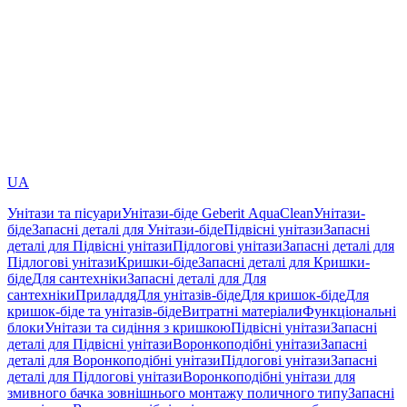
UA
Унітази та пісуари
Унітази-біде Geberit AquaClean
Унітази-
біде
Запасні деталі для Унітази-біде
Підвісні унітази
Запасні
деталі для Підвісні унітази
Підлогові унітази
Запасні деталі для
Підлогові унітази
Кришки-біде
Запасні деталі для Кришки-
біде
Для сантехніки
Запасні деталі для Для
сантехніки
Приладдя
Для унітазів-біде
Для кришок-біде
Для
кришок-біде та унітазів-біде
Витратні матеріали
Функціональні
блоки
Унітази та сидіння з кришкою
Підвісні унітази
Запасні
деталі для Підвісні унітази
Воронкоподібні унітази
Запасні
деталі для Воронкоподібні унітази
Підлогові унітази
Запасні
деталі для Підлогові унітази
Воронкоподібні унітази для
змивного бачка зовнішнього монтажу поличного типу
Запасні