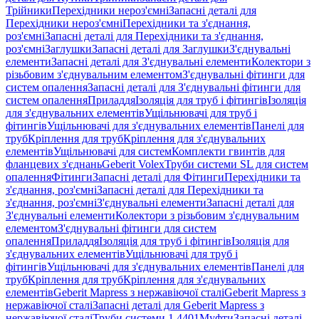
Трійники
Перехідники нероз'ємні
Запасні деталі для
Перехідники нероз'ємні
Перехідники та з'єднання,
роз'ємні
Запасні деталі для Перехідники та з'єднання,
роз'ємні
Заглушки
Запасні деталі для Заглушки
З'єднувальні
елементи
Запасні деталі для З'єднувальні елементи
Колектори з
різьбовим з'єднувальним елементом
З'єднувальні фітинги для
систем опалення
Запасні деталі для З'єднувальні фітинги для
систем опалення
Приладдя
Ізоляція для труб і фітингів
Ізоляція
для з'єднувальних елементів
Ущільнювачі для труб і
фітингів
Ущільнювачі для з'єднувальних елементів
Панелі для
труб
Кріплення для труб
Кріплення для з'єднувальних
елементів
Ущільнювачі для систем
Комплекти гвинтів для
фланцевих з'єднань
Geberit Volex
Труби системи SL для систем
опалення
Фітинги
Запасні деталі для Фітинги
Перехідники та
з'єднання, роз'ємні
Запасні деталі для Перехідники та
з'єднання, роз'ємні
З'єднувальні елементи
Запасні деталі для
З'єднувальні елементи
Колектори з різьбовим з'єднувальним
елементом
З'єднувальні фітинги для систем
опалення
Приладдя
Ізоляція для труб і фітингів
Ізоляція для
з'єднувальних елементів
Ущільнювачі для труб і
фітингів
Ущільнювачі для з'єднувальних елементів
Панелі для
труб
Кріплення для труб
Кріплення для з'єднувальних
елементів
Geberit Mapress з нержавіючої сталі
Geberit Mapress з
нержавіючої сталі
Запасні деталі для Geberit Mapress з
нержавіючої сталі
Труби системи 1.4401
Муфти
Запасні деталі