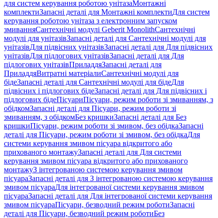
для систем керування роботою унітаза
Монтажні
комплекти
Запасні деталі для Монтажні комплекти
Для систем
керування роботою унітаза з електронним запуском
змивання
Сантехнічні модулі Geberit Monolith
Сантехнічні
модулі для унітазів
Запасні деталі для Сантехнічні модулі для
унітазів
Для підвісних унітазів
Запасні деталі для Для підвісних
унітазів
Для підлогових унітазів
Запасні деталі для Для
підлогових унітазів
Приладдя
Запасні деталі для
Приладдя
Витратні матеріали
Сантехнічні модулі для
біде
Запасні деталі для Сантехнічні модулі для біде
Для
підвісних і підлогових біде
Запасні деталі для Для підвісних і
підлогових біде
Пісуари
Пісуари, режим роботи зі змиванням, з
обідком
Запасні деталі для Пісуари, режим роботи зі
змиванням, з обідком
Без кришки
Запасні деталі для Без
кришки
Пісуари, режим роботи зі змивом, без обідка
Запасні
деталі для Пісуари, режим роботи зі змивом, без обідка
Для
системи керування змивом пісуара відкритого або
прихованого монтажу
Запасні деталі для Для системи
керування змивом пісуара відкритого або прихованого
монтажу
З інтегрованою системою керування змивом
пісуара
Запасні деталі для З інтегрованою системою керування
змивом пісуара
Для інтегрованої системи керування змивом
пісуара
Запасні деталі для Для інтегрованої системи керування
змивом пісуара
Пісуари, безводний режим роботи
Запасні
деталі для Пісуари, безводний режим роботи
Без