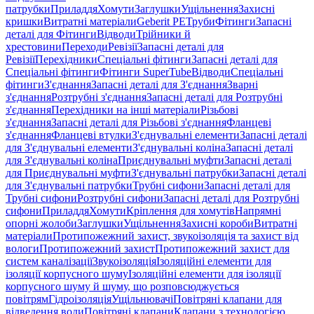
патрубки
Приладдя
Хомути
Заглушки
Ущільнення
Захисні
кришки
Витратні матеріали
Geberit PE
Труби
Фітинги
Запасні
деталі для Фітинги
Відводи
Трійники й
хрестовини
Переходи
Ревізії
Запасні деталі для
Ревізії
Перехідники
Спеціальні фітинги
Запасні деталі для
Спеціальні фітинги
Фітинги SuperTube
Відводи
Спеціальні
фітинги
З'єднання
Запасні деталі для З'єднання
Зварні
з'єднання
Розтрубні з'єднання
Запасні деталі для Розтрубні
з'єднання
Перехідники на інші матеріали
Різьбові
з'єднання
Запасні деталі для Різьбові з'єднання
Фланцеві
з'єднання
Фланцеві втулки
З'єднувальні елементи
Запасні деталі
для З'єднувальні елементи
З'єднувальні коліна
Запасні деталі
для З'єднувальні коліна
Приєднувальні муфти
Запасні деталі
для Приєднувальні муфти
З'єднувальні патрубки
Запасні деталі
для З'єднувальні патрубки
Трубні сифони
Запасні деталі для
Трубні сифони
Розтрубні сифони
Запасні деталі для Розтрубні
сифони
Приладдя
Хомути
Кріплення для хомутів
Напрямні
опорні жолоби
Заглушки
Ущільнення
Захисні короби
Витратні
матеріали
Протипожежний захист, звукоізоляція та захист від
вологи
Протипожежний захист
Протипожежний захист для
систем каналізації
Звукоізоляція
Ізоляційні елементи для
ізоляції корпусного шуму
Ізоляційні елементи для ізоляції
корпусного шуму й шуму, що розповсюджується
повітрям
Гідроізоляція
Ущільнювачі
Повітряні клапани для
відведення води
Повітряні клапани
Клапани з технологією