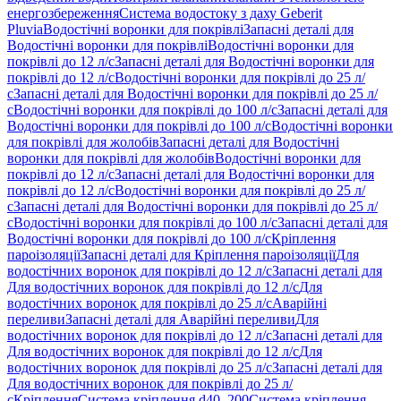
енергозбереження
Система водостоку з даху Geberit
Pluvia
Водостічні воронки для покрівлі
Запасні деталі для
Водостічні воронки для покрівлі
Водостічні воронки для
покрівлі до 12 л/с
Запасні деталі для Водостічні воронки для
покрівлі до 12 л/с
Водостічні воронки для покрівлі до 25 л/
с
Запасні деталі для Водостічні воронки для покрівлі до 25 л/
с
Водостічні воронки для покрівлі до 100 л/с
Запасні деталі для
Водостічні воронки для покрівлі до 100 л/с
Водостічні воронки
для покрівлі для жолобів
Запасні деталі для Водостічні
воронки для покрівлі для жолобів
Водостічні воронки для
покрівлі до 12 л/с
Запасні деталі для Водостічні воронки для
покрівлі до 12 л/с
Водостічні воронки для покрівлі до 25 л/
с
Запасні деталі для Водостічні воронки для покрівлі до 25 л/
с
Водостічні воронки для покрівлі до 100 л/с
Запасні деталі для
Водостічні воронки для покрівлі до 100 л/с
Кріплення
пароізоляції
Запасні деталі для Кріплення пароізоляції
Для
водостічних воронок для покрівлі до 12 л/с
Запасні деталі для
Для водостічних воронок для покрівлі до 12 л/с
Для
водостічних воронок для покрівлі до 25 л/с
Аварійні
переливи
Запасні деталі для Аварійні переливи
Для
водостічних воронок для покрівлі до 12 л/с
Запасні деталі для
Для водостічних воронок для покрівлі до 12 л/с
Для
водостічних воронок для покрівлі до 25 л/с
Запасні деталі для
Для водостічних воронок для покрівлі до 25 л/
с
Кріплення
Система кріплення d40–200
Система кріплення