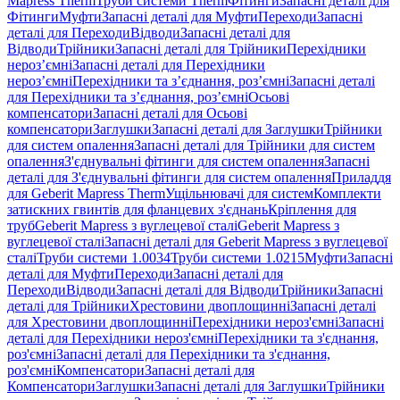
Mapress Therm
Труби системи Therm
Фітинги
Запасні деталі для
Фітинги
Муфти
Запасні деталі для Муфти
Переходи
Запасні
деталі для Переходи
Відводи
Запасні деталі для
Відводи
Трійники
Запасні деталі для Трійники
Перехідники
нероз’ємні
Запасні деталі для Перехідники
нероз’ємні
Перехідники та з’єднання, роз’ємні
Запасні деталі
для Перехідники та з’єднання, роз’ємні
Осьові
компенсатори
Запасні деталі для Осьові
компенсатори
Заглушки
Запасні деталі для Заглушки
Трійники
для систем опалення
Запасні деталі для Трійники для систем
опалення
З'єднувальні фітинги для систем опалення
Запасні
деталі для З'єднувальні фітинги для систем опалення
Приладдя
для Geberit Mapress Therm
Ущільнювачі для систем
Комплекти
затискних гвинтів для фланцевих з'єднань
Кріплення для
труб
Geberit Mapress з вуглецевої сталі
Geberit Mapress з
вуглецевої сталі
Запасні деталі для Geberit Mapress з вуглецевої
сталі
Труби системи 1.0034
Труби системи 1.0215
Муфти
Запасні
деталі для Муфти
Переходи
Запасні деталі для
Переходи
Відводи
Запасні деталі для Відводи
Трійники
Запасні
деталі для Трійники
Хрестовини двоплощинні
Запасні деталі
для Хрестовини двоплощинні
Перехідники нероз'ємні
Запасні
деталі для Перехідники нероз'ємні
Перехідники та з'єднання,
роз'ємні
Запасні деталі для Перехідники та з'єднання,
роз'ємні
Компенсатори
Запасні деталі для
Компенсатори
Заглушки
Запасні деталі для Заглушки
Трійники