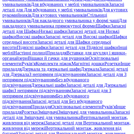
умивальників
Для вбудованих у меблі умивальників
Запасні
деталі для Для вбудованих у меблі умивальників
Для кутових
рукомийників
Для кутових умивальників
Стільниці
умивальників
Для накладного умивальника у формі чаші
Для
накладного умивальника прямокутної форми
Шафки
Запасні
деталі для Шафки
Низькі шафки
Запасні деталі для Низькі
шафки
Високі шафки
Запасні деталі для Високі шафки
Шафки
середньої висоти
Запасні деталі для Шафки середньої
висоти
Підвісні шафки
Запасні деталі для Підвісні шафки
Інші
меблі
Настінні полиці
Приладдя
Вставки для шухляд і ящики-
органайзери
Вішаки й гачки для рушників
Освітлювальні
елементи
Руків'я
Комплекти ніжок
Магнітні дошки
Розетки
Інше
приладдя
Дзеркала та дзеркальні шафи
Дзеркала
Запасні деталі
для Дзеркала
З непрямим підсвічуванням
Запасні деталі для З
непрямим підсвічуванням
Без вбудованого
підсвічування
Дзеркальні шафи
Запасні деталі для Дзеркальні
шафи
З непрямим підсвічуванням
Запасні деталі для З
непрямим підсвічуванням
Без вбудованого
підсвічування
Запасні деталі для Без вбудованого
підсвічування
Приладдя
Освітлювальні елементи
Руків'я
Інше
приладдя
Розетки
Змішувачі
Змішувачі для умивальника
Запасні
деталі для Змішувачі для умивальника
Вертикальний монтаж,
живлення від мережі
Запасні деталі для Вертикальний монтаж,
живлення від мережі
Вертикальний монтаж, живлення від
батарей
Запасні деталі для Вертикальний монтаж, живлення