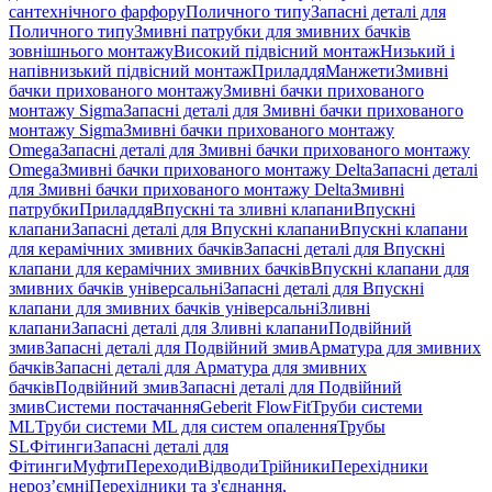
сантехнічного фарфору
Поличного типу
Запасні деталі для
Поличного типу
Змивні патрубки для змивних бачків
зовнішнього монтажу
Високий підвісний монтаж
Низький і
напівнизький підвісний монтаж
Приладдя
Манжети
Змивні
бачки прихованого монтажу
Змивні бачки прихованого
монтажу Sigma
Запасні деталі для Змивні бачки прихованого
монтажу Sigma
Змивні бачки прихованого монтажу
Omega
Запасні деталі для Змивні бачки прихованого монтажу
Omega
Змивні бачки прихованого монтажу Delta
Запасні деталі
для Змивні бачки прихованого монтажу Delta
Змивні
патрубки
Приладдя
Впускні та зливні клапани
Впускні
клапани
Запасні деталі для Впускні клапани
Впускні клапани
для керамічних змивних бачків
Запасні деталі для Впускні
клапани для керамічних змивних бачків
Впускні клапани для
змивних бачків універсальні
Запасні деталі для Впускні
клапани для змивних бачків універсальні
Зливні
клапани
Запасні деталі для Зливні клапани
Подвійний
змив
Запасні деталі для Подвійний змив
Арматура для змивних
бачкiв
Запасні деталі для Арматура для змивних
бачкiв
Подвійний змив
Запасні деталі для Подвійний
змив
Системи постачання
Geberit FlowFit
Труби системи
ML
Труби системи ML для систем опалення
Трубы
SL
Фітинги
Запасні деталі для
Фітинги
Муфти
Переходи
Відводи
Трійники
Перехідники
нероз’ємні
Перехідники та з'єднання,