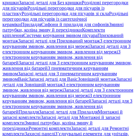
кришки
Запасні деталі для Без кришки
Розділові перегородки
для пісуарів
Роздільні перегородки для пісуарів із
пластику
Роздільні перегородки для пісуарів зі скла
Роздільні
перегородки для пісуарів із сантехнічної
кераміки
Приладдя
Сифони й приладдя для сифонів
Змивні
патрубки, коліна змиву й перехідники
Комплекти
кріплення
Системи керування змивом пісуара
Прихований
монтаж
Запасні деталі для Прихований монтаж
З електронним
керуванням змивом, живлення від мережі
Запасні деталі для З
електронним керуванням змивом, живлення від мережі
З
електронним керуванням змивом, живлення від
батарей
Запасні деталі для З електронним керуванням змивом,
живлення від батарей
З пневматичним керуванням
змивом
Запасні деталі для З пневматичним керуванням
змивом
Basic
Запасні деталі для Basic
Зовнішній монтаж
Запасні
деталі для Зовнішній монтаж
З електронним керуванням
змивом, живлення від мережі
Запасні деталі для З електронним
керуванням змивом, живлення від мережі
З електронним
керуванням змивом, живлення від батарей
Запасні деталі для З
електронним керуванням змивом, живлення від
батарей
Приладдя
Запасні деталі для Приладдя
Монтажні й
запасні комплекти
Запасні деталі для Монтажні й запасні
комплекти
Змивні патрубки, коліна змиву й
перехідники
Ремонтні комплекти
Запасні деталі для Ремонтні
комплекти
Захисні панелі
З’єднувальні елементи для унітазів,