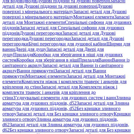
для водовідводів
Душові піддони та душові поверхні
Запасні
деталі для Душові піддони та душові поверхні
Душові
поверхні з мінерального матеріалу
Запасні деталі для Душові
поверхні з мінерального матеріалу
Монтажні елементи
Запасні
деталі для Монтажні елементи
Спеціальні сифони для душових
піддонів
Запасні деталі для Спеціальні сифони для душових
піддонів
Душові перегородки
Запасні деталі для Душові
перегородки
Душові перегородки
Запасні деталі для Душові
перегородки
Бічні перегородки для душової кабіни
Ширми для
ванни
Двері для душу
Запасні деталі для Двері для
душу
Приладдя
Коробки для зберігання в ніші для душових
систем
Коробки для зберігання в ніші
Приладдя
Ванни
Ванни із
санітарного акрилу
Запасні деталі для Ванни із санітарного
акрилу
Ванни прямокутні
Запасні деталі для Ванни
прямокутні
Монтажні елементи
Запасні деталі для Монтажні
елементи
Комплекти ніжок і комплекти траверс і анкерів для
кріплення до стіни
Запасні деталі для Комплекти ніжок і
комплекти траверс і анкерів для кріплення до
стіни
З’єднувальні елементи для душових систем і ванн
Зливна
арматура для душових піддонів, d52
Запасні деталі для Зливна
арматура для душових піддонів, d52
Без кришки зливного
отвору
Запасні деталі для Без кришки зливного отвору
Кришки
зливного отвору
Зливна арматура для душових піддонів,
d62
Запасні деталі для Зливна арматура для душових піддонів,
d62
Без кришки зливного отвору
Запасні деталі для Без кришки