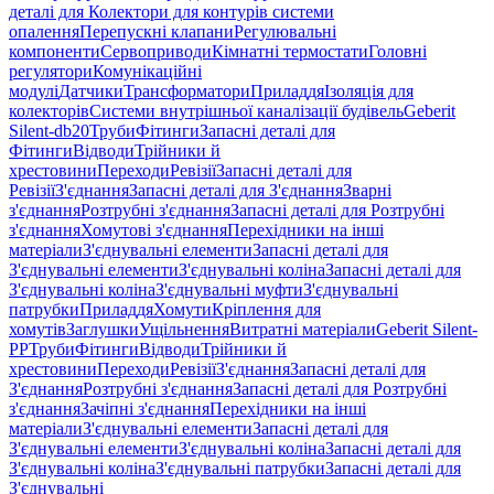
деталі для Колектори для контурів системи
опалення
Перепускні клапани
Регулювальні
компоненти
Сервоприводи
Кімнатні термостати
Головні
регулятори
Комунікаційні
модулі
Датчики
Трансформатори
Приладдя
Ізоляція для
колекторів
Системи внутрішньої каналізації будівель
Geberit
Silent-db20
Труби
Фітинги
Запасні деталі для
Фітинги
Відводи
Трійники й
хрестовини
Переходи
Ревізії
Запасні деталі для
Ревізії
З'єднання
Запасні деталі для З'єднання
Зварні
з'єднання
Розтрубні з'єднання
Запасні деталі для Розтрубні
з'єднання
Хомутові з'єднання
Перехідники на інші
матеріали
З'єднувальні елементи
Запасні деталі для
З'єднувальні елементи
З'єднувальні коліна
Запасні деталі для
З'єднувальні коліна
З'єднувальні муфти
З'єднувальні
патрубки
Приладдя
Хомути
Кріплення для
хомутів
Заглушки
Ущільнення
Витратні матеріали
Geberit Silent-
PP
Труби
Фітинги
Відводи
Трійники й
хрестовини
Переходи
Ревізії
З'єднання
Запасні деталі для
З'єднання
Розтрубні з'єднання
Запасні деталі для Розтрубні
з'єднання
Зачіпні з'єднання
Перехідники на інші
матеріали
З'єднувальні елементи
Запасні деталі для
З'єднувальні елементи
З'єднувальні коліна
Запасні деталі для
З'єднувальні коліна
З'єднувальні патрубки
Запасні деталі для
З'єднувальні