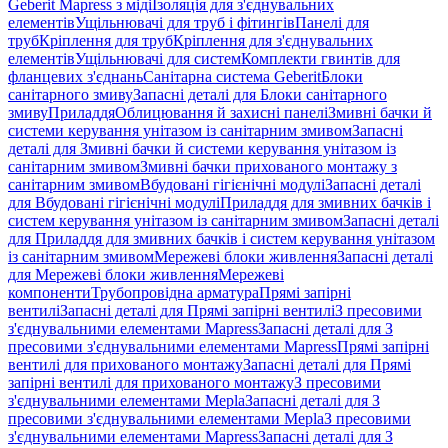
Geberit Mapress з міді
Ізоляція для з'єднувальних
елементів
Ущільнювачі для труб і фітингів
Панелі для
труб
Кріплення для труб
Кріплення для з'єднувальних
елементів
Ущільнювачі для систем
Комплекти гвинтів для
фланцевих з'єднань
Санітарна система Geberit
Блоки
санітарного змиву
Запасні деталі для Блоки санітарного
змиву
Приладдя
Облицювання й захисні панелі
Змивні бачки й
системи керування унітазом із санітарним змивом
Запасні
деталі для Змивні бачки й системи керування унітазом із
санітарним змивом
Змивні бачки прихованого монтажу з
санітарним змивом
Вбудовані гігієнічні модулі
Запасні деталі
для Вбудовані гігієнічні модулі
Приладдя для змивних бачків і
систем керування унітазом із санітарним змивом
Запасні деталі
для Приладдя для змивних бачків і систем керування унітазом
із санітарним змивом
Мережеві блоки живлення
Запасні деталі
для Мережеві блоки живлення
Мережеві
компоненти
Трубопровідна арматура
Прямі запірні
вентилі
Запасні деталі для Прямі запірні вентилі
З пресовими
з'єднувальними елементами Mapress
Запасні деталі для З
пресовими з'єднувальними елементами Mapress
Прямі запірні
вентилі для прихованого монтажу
Запасні деталі для Прямі
запірні вентилі для прихованого монтажу
З пресовими
з'єднувальними елементами Mepla
Запасні деталі для З
пресовими з'єднувальними елементами Mepla
З пресовими
з'єднувальними елементами Mapress
Запасні деталі для З