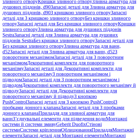
зливного отвору
Кришки зливного отвору
Зливна арматура для
душових піддонів, d90
Запасні деталі для Зливна арматура для
душових піддонів, d90
З кришкою зливного отвору
Запасні
деталі для З кришкою зливного отвору
Без кришки зливного
отвору
Запасні деталі для Без кришки зливного отвору
Кришки
зливного отвору
Зливна арматура для душових піддонів
Sestra
Запасні деталі для Зливна арматура для душових
піддонів Sestra
Без кришки зливного отвору
Запасні деталі для
Без кришки зливного отвору
Зливна арматура для ванн,
d52
Запасні деталі для Зливна арматура для ванн, d52
З
поворотним механізмом
Запасні деталі для З поворотним
механізмом
Декоративні комплекти для поворотного
механізму
Запасні деталі для Декоративні комплекти для
поворотного механізму
З поворотним механізмом і
підводом
Запасні деталі для З поворотним механізмом і
підводом
Декоративні комплекти для поворотного механізму й
підводу
Запасні деталі для Декоративні комплекти для
поворотного механізму й підводу
З кнопкою
PushControl
Запасні деталі для З кнопкою PushControl
З
пробками донного клапана
Запасні деталі для З пробками
донного клапана
Приладдя для зливної арматури для
ванн
З’єднувальні елементи для підведення води
Монтажні
системи й системи змиву
Geberit Duofix
Стінові
системи
Системи кріплення
Облицювання
Приладдя
Монтажні
елементи
Запасні деталі для Монтажні елементи
Монтажні