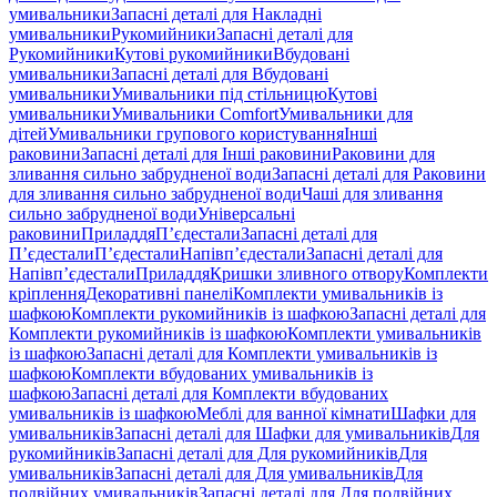
умивальники
Запасні деталі для Накладні
умивальники
Рукомийники
Запасні деталі для
Рукомийники
Кутові рукомийники
Вбудовані
умивальники
Запасні деталі для Вбудовані
умивальники
Умивальники під стільницю
Кутові
умивальники
Умивальники Comfort
Умивальники для
дітей
Умивальники групового користування
Інші
раковини
Запасні деталі для Інші раковини
Раковини для
зливання сильно забрудненої води
Запасні деталі для Раковини
для зливання сильно забрудненої води
Чаші для зливання
сильно забрудненої води
Універсальні
раковини
Приладдя
П’єдестали
Запасні деталі для
П’єдестали
П’єдестали
Напівп’єдестали
Запасні деталі для
Напівп’єдестали
Приладдя
Кришки зливного отвору
Комплекти
кріплення
Декоративні панелі
Комплекти умивальників із
шафкою
Комплекти рукомийників із шафкою
Запасні деталі для
Комплекти рукомийників із шафкою
Комплекти умивальників
із шафкою
Запасні деталі для Комплекти умивальників із
шафкою
Комплекти вбудованих умивальників із
шафкою
Запасні деталі для Комплекти вбудованих
умивальників із шафкою
Меблі для ванної кімнати
Шафки для
умивальників
Запасні деталі для Шафки для умивальників
Для
рукомийників
Запасні деталі для Для рукомийників
Для
умивальників
Запасні деталі для Для умивальників
Для
подвійних умивальників
Запасні деталі для Для подвійних