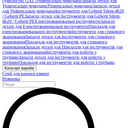
сумісністю [2XL]
Універсальні чемодани
Запасні деталі для
Універсальні чемодани
Універсальні чемодани
Запасні деталі
для Універсальні чемодани
Інструменти для Geberit Silent-db20
/ Geberit PE
Запасні деталі для Інструменти для Geberit Silent-
db20 / Geberit PE
Електрозварювальні інструменти
Запасні
деталі для Електрозварювальні інструменти
Приладдя для
електрозварювальних інструментів
Інструменти для стикового
зварювання
Запасні деталі для Інструменти для стикового
зварювання
Приладдя для інструментів для стикового
зварювання
Запасні деталі для Приладдя для інструментів для
стикового зварювання
Інструменти для роботи з
трубами
Запасні деталі для Інструменти для роботи з
трубами
Приладдя для інструментів для роботи з трубами
Категорії виробів
Серії для ванних кімнат
Новинки