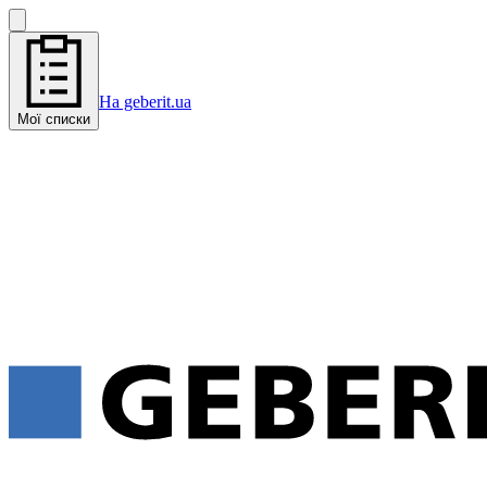
На geberit.ua
Мої списки