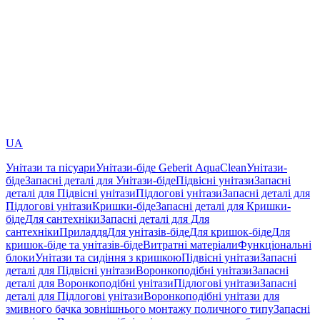
UA
Унітази та пісуари
Унітази-біде Geberit AquaClean
Унітази-
біде
Запасні деталі для Унітази-біде
Підвісні унітази
Запасні
деталі для Підвісні унітази
Підлогові унітази
Запасні деталі для
Підлогові унітази
Кришки-біде
Запасні деталі для Кришки-
біде
Для сантехніки
Запасні деталі для Для
сантехніки
Приладдя
Для унітазів-біде
Для кришок-біде
Для
кришок-біде та унітазів-біде
Витратні матеріали
Функціональні
блоки
Унітази та сидіння з кришкою
Підвісні унітази
Запасні
деталі для Підвісні унітази
Воронкоподібні унітази
Запасні
деталі для Воронкоподібні унітази
Підлогові унітази
Запасні
деталі для Підлогові унітази
Воронкоподібні унітази для
змивного бачка зовнішнього монтажу поличного типу
Запасні