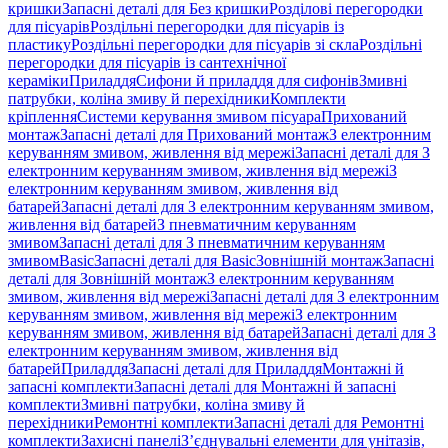
кришки
Запасні деталі для Без кришки
Розділові перегородки
для пісуарів
Роздільні перегородки для пісуарів із
пластику
Роздільні перегородки для пісуарів зі скла
Роздільні
перегородки для пісуарів із сантехнічної
кераміки
Приладдя
Сифони й приладдя для сифонів
Змивні
патрубки, коліна змиву й перехідники
Комплекти
кріплення
Системи керування змивом пісуара
Прихований
монтаж
Запасні деталі для Прихований монтаж
З електронним
керуванням змивом, живлення від мережі
Запасні деталі для З
електронним керуванням змивом, живлення від мережі
З
електронним керуванням змивом, живлення від
батарей
Запасні деталі для З електронним керуванням змивом,
живлення від батарей
З пневматичним керуванням
змивом
Запасні деталі для З пневматичним керуванням
змивом
Basic
Запасні деталі для Basic
Зовнішній монтаж
Запасні
деталі для Зовнішній монтаж
З електронним керуванням
змивом, живлення від мережі
Запасні деталі для З електронним
керуванням змивом, живлення від мережі
З електронним
керуванням змивом, живлення від батарей
Запасні деталі для З
електронним керуванням змивом, живлення від
батарей
Приладдя
Запасні деталі для Приладдя
Монтажні й
запасні комплекти
Запасні деталі для Монтажні й запасні
комплекти
Змивні патрубки, коліна змиву й
перехідники
Ремонтні комплекти
Запасні деталі для Ремонтні
комплекти
Захисні панелі
З’єднувальні елементи для унітазів,