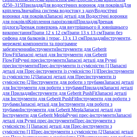
d250–315
Приладдя
Для водостічних воронок для покрівлі
Для
кріплень
Звичайна система водостоку з даху
Водостічні
воронки для покрівлі
Запасні деталі для Водостічні воронки
для покрівлі
Кріплення пароізоляції
Приладдя
Дренаж
підлоги
Дренаж поверхонь для внутрішнього й зовнішнього
використання
Трапи 12 x 12 см
Трапи 13 x 13 см
Трапи без
сифона для балконів і терас, 13 x 13 см
Приладдя
Інструменти,
мережеві компоненти та програмне
забезпечення
Інструменти
Інструменти для Geberit
FlowFit
Запасні деталі для Інструменти для Geberit
FlowFit
Ручні пресінструменти
Запасні деталі для Ручні
пресінструменти
Прес-інструменти із сумісністю [1]
Запасні
деталі для Прес-інструменти із сумісністю [1]
Пресінструменти
із сумісністю [2]
Запасні деталі для Пресінструменти із
сумісністю [2]
Інструменти для роботи з трубами
Запасні деталі
для Інструменти для роботи з трубами
Приладдя
Запасні деталі
для Приладдя
Інструменти для Geberit PushFit
Запасні деталі
для Інструменти для Geberit PushFit
Інструменти для роботи з
трубами
Запасні деталі для Інструменти для роботи з
трубами
Інструменти для Geberit Mepla
Запасні деталі для
Інструменти для Geberit Mepla
Ручні прес-інструменти
Запасні
деталі для Ручні прес-інструменти
Прес-інструменти з
сумісністю [1]
Запасні деталі для Прес-інструменти з
сумісністю [1]
Прес-інструменти з сумісністю [2]
Запасні деталі