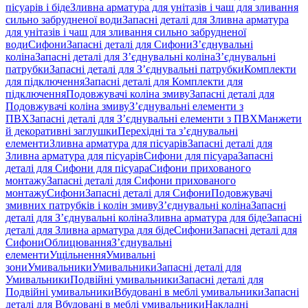
пісуарів і біде
Зливна арматура для унітазів і чаш для зливання
сильно забрудненої води
Запасні деталі для Зливна арматура
для унітазів і чаш для зливання сильно забрудненої
води
Сифони
Запасні деталі для Сифони
З’єднувальні
коліна
Запасні деталі для З’єднувальні коліна
З’єднувальні
патрубки
Запасні деталі для З’єднувальні патрубки
Комплекти
для підключення
Запасні деталі для Комплекти для
підключення
Подовжувачі коліна змиву
Запасні деталі для
Подовжувачі коліна змиву
З’єднувальні елементи з
ПВХ
Запасні деталі для З’єднувальні елементи з ПВХ
Манжети
й декоративні заглушки
Перехідні та з’єднувальні
елементи
Зливна арматура для пісуарів
Запасні деталі для
Зливна арматура для пісуарів
Сифони для пісуара
Запасні
деталі для Сифони для пісуара
Сифони прихованого
монтажу
Запасні деталі для Сифони прихованого
монтажу
Сифони
Запасні деталі для Сифони
Подовжувачі
змивних патрубків і колін змиву
З’єднувальні коліна
Запасні
деталі для З’єднувальні коліна
Зливна арматура для біде
Запасні
деталі для Зливна арматура для біде
Сифони
Запасні деталі для
Сифони
Облицювання
З’єднувальні
елементи
Ущільнення
Умивальні
зони
Умивальники
Умивальники
Запасні деталі для
Умивальники
Подвійні умивальники
Запасні деталі для
Подвійні умивальники
Вбудовані в меблі умивальники
Запасні
деталі для Вбудовані в меблі умивальники
Накладні