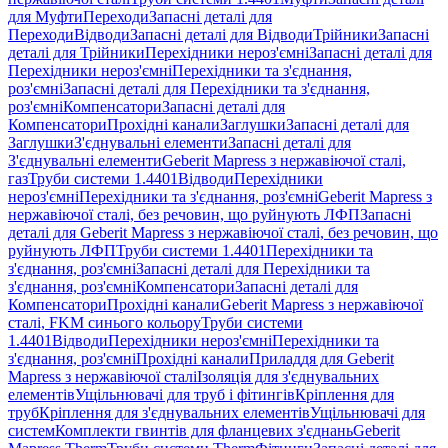
для Муфти
Переходи
Запасні деталі для
Переходи
Відводи
Запасні деталі для Відводи
Трійники
Запасні
деталі для Трійники
Перехідники нероз'ємні
Запасні деталі для
Перехідники нероз'ємні
Перехідники та з'єднання,
роз'ємні
Запасні деталі для Перехідники та з'єднання,
роз'ємні
Компенсатори
Запасні деталі для
Компенсатори
Прохідні канали
Заглушки
Запасні деталі для
Заглушки
З'єднувальні елементи
Запасні деталі для
З'єднувальні елементи
Geberit Mapress з нержавіючої сталі,
газ
Труби системи 1.4401
Відводи
Перехідники
нероз'ємні
Перехідники та з'єднання, роз'ємні
Geberit Mapress з
нержавіючої сталі, без речовин, що руйнують ЛФП
Запасні
деталі для Geberit Mapress з нержавіючої сталі, без речовин, що
руйнують ЛФП
Труби системи 1.4401
Перехідники та
з'єднання, роз'ємні
Запасні деталі для Перехідники та
з'єднання, роз'ємні
Компенсатори
Запасні деталі для
Компенсатори
Прохідні канали
Geberit Mapress з нержавіючої
сталі, FKM синього кольору
Труби системи
1.4401
Відводи
Перехідники нероз'ємні
Перехідники та
з'єднання, роз'ємні
Прохідні канали
Приладдя для Geberit
Mapress з нержавіючої сталі
Ізоляція для з'єднувальних
елементів
Ущільнювачі для труб і фітингів
Кріплення для
труб
Кріплення для з'єднувальних елементів
Ущільнювачі для
систем
Комплекти гвинтів для фланцевих з'єднань
Geberit