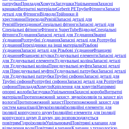
патрубки
Приладдя
Хомути
Заглушки
Ущільнення
Захисні
кришки
Витратні матеріали
Geberit PE
Труби
Фітинги
Запасні
деталі для Фітинги
Відводи
Трійники й
хрестовини
Переходи
Ревізії
Запасні деталі для
Ревізії
Перехідники
Спеціальні фітинги
Запасні деталі для
Спеціальні фітинги
Фітинги SuperTube
Відводи
Спеціальні
фітинги
З'єднання
Запасні деталі для З'єднання
Зварні
з'єднання
Розтрубні з'єднання
Запасні деталі для Розтрубні
з'єднання
Перехідники на інші матеріали
Різьбові
з'єднання
Запасні деталі для Різьбові з'єднання
Фланцеві
з'єднання
Фланцеві втулки
З'єднувальні елементи
Запасні деталі
для З'єднувальні елементи
З'єднувальні коліна
Запасні деталі
для З'єднувальні коліна
Приєднувальні муфти
Запасні деталі
для Приєднувальні муфти
З'єднувальні патрубки
Запасні деталі
для З'єднувальні патрубки
Трубні сифони
Запасні деталі для
Трубні сифони
Розтрубні сифони
Запасні деталі для Розтрубні
сифони
Приладдя
Хомути
Кріплення для хомутів
Напрямні
опорні жолоби
Заглушки
Ущільнення
Захисні короби
Витратні
матеріали
Протипожежний захист, звукоізоляція та захист від
вологи
Протипожежний захист
Протипожежний захист для
систем каналізації
Звукоізоляція
Ізоляційні елементи для
ізоляції корпусного шуму
Ізоляційні елементи для ізоляції
корпусного шуму й шуму, що розповсюджується
повітрям
Гідроізоляція
Ущільнювачі
Повітряні клапани для
відведення води
Повітряні клапани
Клапани з технологією