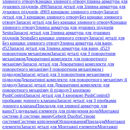
зливного отвору
Кришки зливного отвору
Зливна арматура для
душових піддонів, d90
Запасні деталі для Зливна арматура для
душових піддонів, d90
З кришкою зливного отвору
Запасні
деталі для З кришкою зливного отвору
Без кришки зливного
отвору
Запасні деталі для Без кришки зливного отвору
Кришки
зливного отвору
Зливна арматура для душових піддонів
Sestra
Запасні деталі для Зливна арматура для душових
піддонів Sestra
Без кришки зливного отвору
Запасні деталі для
Без кришки зливного отвору
Зливна арматура для ванн,
d52
Запасні деталі для Зливна арматура для ванн, d52
З
поворотним механізмом
Запасні деталі для З поворотним
механізмом
Декоративні комплекти для поворотного
механізму
Запасні деталі для Декоративні комплекти для
поворотного механізму
З поворотним механізмом і
підводом
Запасні деталі для З поворотним механізмом і
підводом
Декоративні комплекти для поворотного механізму й
підводу
Запасні деталі для Декоративні комплекти для
поворотного механізму й підводу
З кнопкою
PushControl
Запасні деталі для З кнопкою PushControl
З
пробками донного клапана
Запасні деталі для З пробками
донного клапана
Приладдя для зливної арматури для
ванн
З’єднувальні елементи для підведення води
Монтажні
системи й системи змиву
Geberit Duofix
Стінові
системи
Системи кріплення
Облицювання
Приладдя
Монтажні
елементи
Запасні деталі для Монтажні елементи
Монтажні