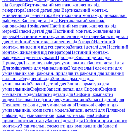
від батарей
Вертикальний монтаж, живлення від
генератора
Запасні деталі для Вертикальний монтаж,
живлення від генератора
Вертикальний монтаж, одноважільні
змішувачі
Запасні деталі для Вертикальний монтаж,
одноважільні змішувачі
Настінний монтаж, живлення від
мережі
Запасні деталі для Настінний монтаж, живлення від
мережі
Настінний монтаж, живлення від батарей
Запасні деталі
для Настінний монтаж, живлення від батарей
Настінний
монтаж, живлення від генератора
Запасні деталі для Настінний
монтаж, живлення від генератора
Настінний монтаж,
змішувачі з двома ручками
Приладдя
Запасні деталі для
Приладдя
Для змішувачів для умивальника
Запасні деталі для
Для змішувачів для умивальника
З’єднувальні елементи для
умивальних зон, раковин, приладів та раковин для зливання
сильно забрудненої води
Зливна арматура для
умивальників
Запасні деталі для Зливна арматура для
умивальників
Сифони
Запасні деталі для Сифони
Сифони,
компактні моделі
Запасні деталі для Сифони, компактні
моделі
Пляшкові сифони для умивальників
Запасні деталі для
Пляшкові сифони для умивальників
Пляшкові сифони для
умивальників, компактна модель
Запасні деталі для Пляшкові
сифони для умивальників, компактна модель
Сифони
прихованого монтажу
Запасні деталі для Сифони прихованого
монтажу
З’єднувальні елементи для вмивальників
Запасні