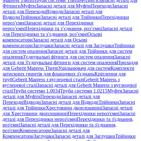
Mapress Therm
Труби системи Therm
Фітинги
Запасні деталі для
Фітинги
Муфти
Запасні деталі для Муфти
Переходи
Запасні
деталі для Переходи
Відводи
Запасні деталі для
Відводи
Трійники
Запасні деталі для Трійники
Перехідники
нероз’ємні
Запасні деталі для Перехідники
нероз’ємні
Перехідники та з’єднання, роз’ємні
Запасні деталі
для Перехідники та з’єднання, роз’ємні
Осьові
компенсатори
Запасні деталі для Осьові
компенсатори
Заглушки
Запасні деталі для Заглушки
Трійники
для систем опалення
Запасні деталі для Трійники для систем
опалення
З'єднувальні фітинги для систем опалення
Запасні
деталі для З'єднувальні фітинги для систем опалення
Приладдя
для Geberit Mapress Therm
Ущільнювачі для систем
Комплекти
затискних гвинтів для фланцевих з'єднань
Кріплення для
труб
Geberit Mapress з вуглецевої сталі
Geberit Mapress з
вуглецевої сталі
Запасні деталі для Geberit Mapress з вуглецевої
сталі
Труби системи 1.0034
Труби системи 1.0215
Муфти
Запасні
деталі для Муфти
Переходи
Запасні деталі для
Переходи
Відводи
Запасні деталі для Відводи
Трійники
Запасні
деталі для Трійники
Хрестовини двоплощинні
Запасні деталі
для Хрестовини двоплощинні
Перехідники нероз'ємні
Запасні
деталі для Перехідники нероз'ємні
Перехідники та з'єднання,
роз'ємні
Запасні деталі для Перехідники та з'єднання,
роз'ємні
Компенсатори
Запасні деталі для
Компенсатори
Заглушки
Запасні деталі для Заглушки
Трійники