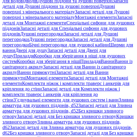
для водовідводів
Душові піддони та душові поверхні
Запасні
деталі для Душові піддони та душові поверхні
Душові
поверхні з мінерального матеріалу
Запасні деталі для Душові
поверхні з мінерального матеріалу
Монтажні елементи
Запасні
деталі для Монтажні елементи
Спеціальні сифони для душових
піддонів
Запасні деталі для Спеціальні сифони для душових
піддонів
Душові перегородки
Запасні деталі для Душові
перегородки
Душові перегородки
Запасні деталі для Душові
перегородки
Бічні перегородки для душової кабіни
Ширми для
ванни
Двері для душу
Запасні деталі для Двері для
душу
Приладдя
Коробки для зберігання в ніші для душових
систем
Коробки для зберігання в ніші
Приладдя
Ванни
Ванни із
санітарного акрилу
Запасні деталі для Ванни із санітарного
акрилу
Ванни прямокутні
Запасні деталі для Ванни
прямокутні
Монтажні елементи
Запасні деталі для Монтажні
елементи
Комплекти ніжок і комплекти траверс і анкерів для
кріплення до стіни
Запасні деталі для Комплекти ніжок і
комплекти траверс і анкерів для кріплення до
стіни
З’єднувальні елементи для душових систем і ванн
Зливна
арматура для душових піддонів, d52
Запасні деталі для Зливна
арматура для душових піддонів, d52
Без кришки зливного
отвору
Запасні деталі для Без кришки зливного отвору
Кришки
зливного отвору
Зливна арматура для душових піддонів,
d62
Запасні деталі для Зливна арматура для душових піддонів,
d62
Без кришки зливного отвору
Запасні деталі для Без кришки