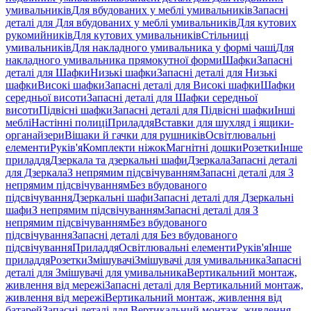
умивальників
Для вбудованих у меблі умивальників
Запасні
деталі для Для вбудованих у меблі умивальників
Для кутових
рукомийників
Для кутових умивальників
Стільниці
умивальників
Для накладного умивальника у формі чаші
Для
накладного умивальника прямокутної форми
Шафки
Запасні
деталі для Шафки
Низькі шафки
Запасні деталі для Низькі
шафки
Високі шафки
Запасні деталі для Високі шафки
Шафки
середньої висоти
Запасні деталі для Шафки середньої
висоти
Підвісні шафки
Запасні деталі для Підвісні шафки
Інші
меблі
Настінні полиці
Приладдя
Вставки для шухляд і ящики-
органайзери
Вішаки й гачки для рушників
Освітлювальні
елементи
Руків'я
Комплекти ніжок
Магнітні дошки
Розетки
Інше
приладдя
Дзеркала та дзеркальні шафи
Дзеркала
Запасні деталі
для Дзеркала
З непрямим підсвічуванням
Запасні деталі для З
непрямим підсвічуванням
Без вбудованого
підсвічування
Дзеркальні шафи
Запасні деталі для Дзеркальні
шафи
З непрямим підсвічуванням
Запасні деталі для З
непрямим підсвічуванням
Без вбудованого
підсвічування
Запасні деталі для Без вбудованого
підсвічування
Приладдя
Освітлювальні елементи
Руків'я
Інше
приладдя
Розетки
Змішувачі
Змішувачі для умивальника
Запасні
деталі для Змішувачі для умивальника
Вертикальний монтаж,
живлення від мережі
Запасні деталі для Вертикальний монтаж,
живлення від мережі
Вертикальний монтаж, живлення від
батарей
Запасні деталі для Вертикальний монтаж, живлення