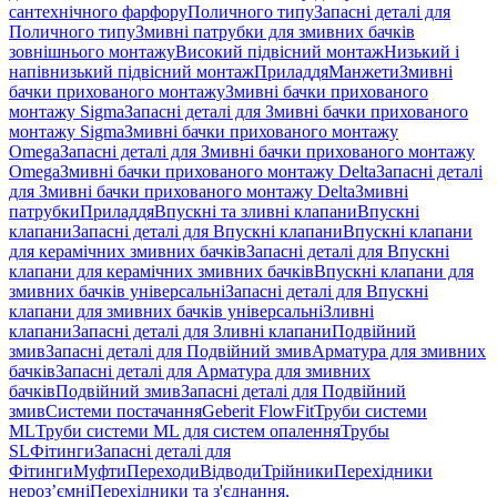
сантехнічного фарфору
Поличного типу
Запасні деталі для
Поличного типу
Змивні патрубки для змивних бачків
зовнішнього монтажу
Високий підвісний монтаж
Низький і
напівнизький підвісний монтаж
Приладдя
Манжети
Змивні
бачки прихованого монтажу
Змивні бачки прихованого
монтажу Sigma
Запасні деталі для Змивні бачки прихованого
монтажу Sigma
Змивні бачки прихованого монтажу
Omega
Запасні деталі для Змивні бачки прихованого монтажу
Omega
Змивні бачки прихованого монтажу Delta
Запасні деталі
для Змивні бачки прихованого монтажу Delta
Змивні
патрубки
Приладдя
Впускні та зливні клапани
Впускні
клапани
Запасні деталі для Впускні клапани
Впускні клапани
для керамічних змивних бачків
Запасні деталі для Впускні
клапани для керамічних змивних бачків
Впускні клапани для
змивних бачків універсальні
Запасні деталі для Впускні
клапани для змивних бачків універсальні
Зливні
клапани
Запасні деталі для Зливні клапани
Подвійний
змив
Запасні деталі для Подвійний змив
Арматура для змивних
бачкiв
Запасні деталі для Арматура для змивних
бачкiв
Подвійний змив
Запасні деталі для Подвійний
змив
Системи постачання
Geberit FlowFit
Труби системи
ML
Труби системи ML для систем опалення
Трубы
SL
Фітинги
Запасні деталі для
Фітинги
Муфти
Переходи
Відводи
Трійники
Перехідники
нероз’ємні
Перехідники та з'єднання,