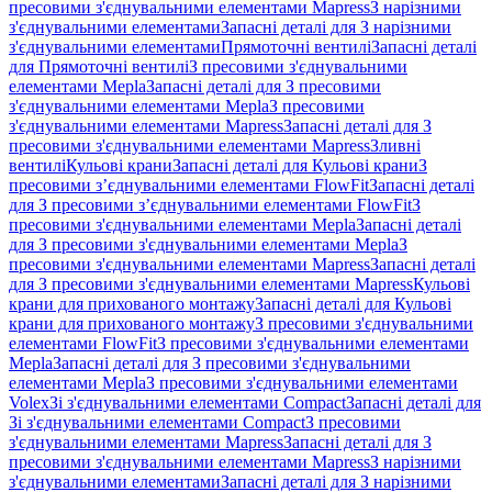
пресовими з'єднувальними елементами Mapress
З нарізними
з'єднувальними елементами
Запасні деталі для З нарізними
з'єднувальними елементами
Прямоточні вентилі
Запасні деталі
для Прямоточні вентилі
З пресовими з'єднувальними
елементами Mepla
Запасні деталі для З пресовими
з'єднувальними елементами Mepla
З пресовими
з'єднувальними елементами Mapress
Запасні деталі для З
пресовими з'єднувальними елементами Mapress
Зливні
вентилі
Кульові крани
Запасні деталі для Кульові крани
З
пресовими з’єднувальними елементами FlowFit
Запасні деталі
для З пресовими з’єднувальними елементами FlowFit
З
пресовими з'єднувальними елементами Mepla
Запасні деталі
для З пресовими з'єднувальними елементами Mepla
З
пресовими з'єднувальними елементами Mapress
Запасні деталі
для З пресовими з'єднувальними елементами Mapress
Кульові
крани для прихованого монтажу
Запасні деталі для Кульові
крани для прихованого монтажу
З пресовими з'єднувальними
елементами FlowFit
З пресовими з'єднувальними елементами
Mepla
Запасні деталі для З пресовими з'єднувальними
елементами Mepla
З пресовими з'єднувальними елементами
Volex
Зі з'єднувальними елементами Compact
Запасні деталі для
Зі з'єднувальними елементами Compact
З пресовими
з'єднувальними елементами Mapress
Запасні деталі для З
пресовими з'єднувальними елементами Mapress
З нарізними
з'єднувальними елементами
Запасні деталі для З нарізними