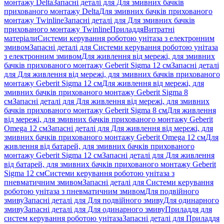
монтажу Delta
Запасні деталі для Для змивних бачків
прихованого монтажу Delta
Для змивних бачків прихованого
монтажу Twinline
Запасні деталі для Для змивних бачків
прихованого монтажу Twinline
Приладдя
Витратні
матеріали
Системи керування роботою унітаза з електронним
змивом
Запасні деталі для Системи керування роботою унітаза
з електронним змивом
Для живлення від мережі, для змивних
бачків прихованого монтажу Geberit Sigma 12 см
Запасні деталі
для Для живлення від мережі, для змивних бачків прихованого
монтажу Geberit Sigma 12 см
Для живлення від мережі, для
змивних бачків прихованого монтажу Geberit Sigma 8
см
Запасні деталі для Для живлення від мережі, для змивних
бачків прихованого монтажу Geberit Sigma 8 см
Для живлення
від мережі, для змивних бачків прихованого монтажу Geberit
Omega 12 см
Запасні деталі для Для живлення від мережі, для
змивних бачків прихованого монтажу Geberit Omega 12 см
Для
живлення від батарей, для змивних бачків прихованого
монтажу Geberit Sigma 12 см
Запасні деталі для Для живлення
від батарей, для змивних бачків прихованого монтажу Geberit
Sigma 12 см
Системи керування роботою унітаза з
пневматичним змивом
Запасні деталі для Системи керування
роботою унітаза з пневматичним змивом
Для подвійного
змиву
Запасні деталі для Для подвійного змиву
Для одинарного
змиву
Запасні деталі для Для одинарного змиву
Приладдя для
систем керування роботою унітаза
Запасні деталі для Приладдя