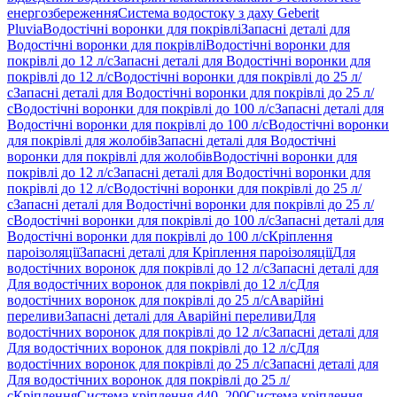
енергозбереження
Система водостоку з даху Geberit
Pluvia
Водостічні воронки для покрівлі
Запасні деталі для
Водостічні воронки для покрівлі
Водостічні воронки для
покрівлі до 12 л/с
Запасні деталі для Водостічні воронки для
покрівлі до 12 л/с
Водостічні воронки для покрівлі до 25 л/
с
Запасні деталі для Водостічні воронки для покрівлі до 25 л/
с
Водостічні воронки для покрівлі до 100 л/с
Запасні деталі для
Водостічні воронки для покрівлі до 100 л/с
Водостічні воронки
для покрівлі для жолобів
Запасні деталі для Водостічні
воронки для покрівлі для жолобів
Водостічні воронки для
покрівлі до 12 л/с
Запасні деталі для Водостічні воронки для
покрівлі до 12 л/с
Водостічні воронки для покрівлі до 25 л/
с
Запасні деталі для Водостічні воронки для покрівлі до 25 л/
с
Водостічні воронки для покрівлі до 100 л/с
Запасні деталі для
Водостічні воронки для покрівлі до 100 л/с
Кріплення
пароізоляції
Запасні деталі для Кріплення пароізоляції
Для
водостічних воронок для покрівлі до 12 л/с
Запасні деталі для
Для водостічних воронок для покрівлі до 12 л/с
Для
водостічних воронок для покрівлі до 25 л/с
Аварійні
переливи
Запасні деталі для Аварійні переливи
Для
водостічних воронок для покрівлі до 12 л/с
Запасні деталі для
Для водостічних воронок для покрівлі до 12 л/с
Для
водостічних воронок для покрівлі до 25 л/с
Запасні деталі для
Для водостічних воронок для покрівлі до 25 л/
с
Кріплення
Система кріплення d40–200
Система кріплення