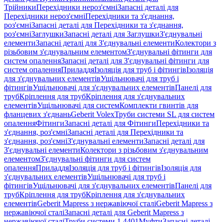
Трійники
Перехідники нероз'ємні
Запасні деталі для
Перехідники нероз'ємні
Перехідники та з'єднання,
роз'ємні
Запасні деталі для Перехідники та з'єднання,
роз'ємні
Заглушки
Запасні деталі для Заглушки
З'єднувальні
елементи
Запасні деталі для З'єднувальні елементи
Колектори з
різьбовим з'єднувальним елементом
З'єднувальні фітинги для
систем опалення
Запасні деталі для З'єднувальні фітинги для
систем опалення
Приладдя
Ізоляція для труб і фітингів
Ізоляція
для з'єднувальних елементів
Ущільнювачі для труб і
фітингів
Ущільнювачі для з'єднувальних елементів
Панелі для
труб
Кріплення для труб
Кріплення для з'єднувальних
елементів
Ущільнювачі для систем
Комплекти гвинтів для
фланцевих з'єднань
Geberit Volex
Труби системи SL для систем
опалення
Фітинги
Запасні деталі для Фітинги
Перехідники та
з'єднання, роз'ємні
Запасні деталі для Перехідники та
з'єднання, роз'ємні
З'єднувальні елементи
Запасні деталі для
З'єднувальні елементи
Колектори з різьбовим з'єднувальним
елементом
З'єднувальні фітинги для систем
опалення
Приладдя
Ізоляція для труб і фітингів
Ізоляція для
з'єднувальних елементів
Ущільнювачі для труб і
фітингів
Ущільнювачі для з'єднувальних елементів
Панелі для
труб
Кріплення для труб
Кріплення для з'єднувальних
елементів
Geberit Mapress з нержавіючої сталі
Geberit Mapress з
нержавіючої сталі
Запасні деталі для Geberit Mapress з
нержавіючої сталі
Труби системи 1.4401
Муфти
Запасні деталі