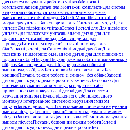
для систем керування роботою унітаза
Монтажні
комплекти
Запасні деталі для Монтажні комплекти
Для систем
керування роботою унітаза з електронним запуском
змивання
Сантехнічні модулі Geberit Monolith
Сантехнічні
модулі для унітазів
Запасні деталі для Сантехнічні модулі для
унітазів
Для підвісних унітазів
Запасні деталі для Для підвісних
унітазів
Для підлогових унітазів
Запасні деталі для Для
підлогових унітазів
Приладдя
Запасні деталі для
Приладдя
Витратні матеріали
Сантехнічні модулі для
біде
Запасні деталі для Сантехнічні модулі для біде
Для
підвісних і підлогових біде
Запасні деталі для Для підвісних і
підлогових біде
Пісуари
Пісуари, режим роботи зі змиванням, з
обідком
Запасні деталі для Пісуари, режим роботи зі
змиванням, з обідком
Без кришки
Запасні деталі для Без
кришки
Пісуари, режим роботи зі змивом, без обідка
Запасні
деталі для Пісуари, режим роботи зі змивом, без обідка
Для
системи керування змивом пісуара відкритого або
прихованого монтажу
Запасні деталі для Для системи
керування змивом пісуара відкритого або прихованого
монтажу
З інтегрованою системою керування змивом
пісуара
Запасні деталі для З інтегрованою системою керування
змивом пісуара
Для інтегрованої системи керування змивом
пісуара
Запасні деталі для Для інтегрованої системи керування
змивом пісуара
Пісуари, безводний режим роботи
Запасні
деталі для Пісуари, безводний режим роботи
Без