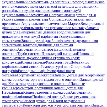
з'єднувальними елементами
Для запірних і розподільчих вузлів
для прихованого монтажу
Запасні деталі для Для запірних і
розподільчих вузлів для прихованого монтажу
Зі
з'єднувальними елементами Compact
Запасні деталі для Зі
з'єднувальними елементами Compact
Зворотні клапани
З
пресовими з'єднувальними елементами Mapress
Вимірювальні
ділянки водолічильників для прихованого монтажу
Запасні
деталі для Вимірювальні ділянки водолічильників для
прихованого монтажу
З нарізними з'єднувальними
елементами
Запасні деталі для З нарізними з'єднувальними
елементами
Повітровідвідники для системи
опалення
Автоматичні повітровідвідники
Панельне
опалення
Труби системи
Прокладний матеріал
Шиповані
панелі
Захисна звукоізоляційна стрічка по краях
конструкції
Клейкі стрічки
Фіксатори труб
Добавки до
вирівнювальної стяжки
Температурні шви
Опори колін
патрубків
Розподільчі шафи
Розподільчі шафи
металеві
Асортимент колекторів
Запасні деталі для Асортимент
колекторів
Колектори для підлогового опалення
Запасні деталі
для Колектори для підлогового опалення
Шаровые
краны
Термометри
Перехідники
Запасні деталі для
Перехідники
Кінцеві елементи колекторів
Автоматичні
повітровідвідники
Поділювачі потоку
Блоки регулювання
температури
Запасні деталі для Блоки регулювання
температури
Колектори для контурів системи опалення
Запасні