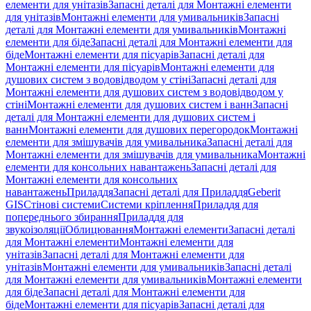
елементи для унітазів
Запасні деталі для Монтажні елементи
для унітазів
Монтажні елементи для умивальників
Запасні
деталі для Монтажні елементи для умивальників
Монтажні
елементи для біде
Запасні деталі для Монтажні елементи для
біде
Монтажні елементи для пісуарів
Запасні деталі для
Монтажні елементи для пісуарів
Монтажні елементи для
душових систем з водовідводом у стіні
Запасні деталі для
Монтажні елементи для душових систем з водовідводом у
стіні
Монтажні елементи для душових систем і ванн
Запасні
деталі для Монтажні елементи для душових систем і
ванн
Монтажні елементи для душових перегородок
Монтажні
елементи для змішувачів для умивальника
Запасні деталі для
Монтажні елементи для змішувачів для умивальника
Монтажні
елементи для консольних навантажень
Запасні деталі для
Монтажні елементи для консольних
навантажень
Приладдя
Запасні деталі для Приладдя
Geberit
GIS
Стінові системи
Системи кріплення
Приладдя для
попереднього збирання
Приладдя для
звукоізоляції
Облицювання
Монтажні елементи
Запасні деталі
для Монтажні елементи
Монтажні елементи для
унітазів
Запасні деталі для Монтажні елементи для
унітазів
Монтажні елементи для умивальників
Запасні деталі
для Монтажні елементи для умивальників
Монтажні елементи
для біде
Запасні деталі для Монтажні елементи для
біде
Монтажні елементи для пісуарів
Запасні деталі для