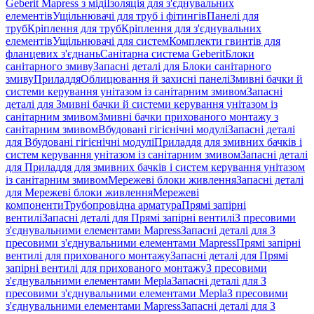
Geberit Mapress з міді
Ізоляція для з'єднувальних
елементів
Ущільнювачі для труб і фітингів
Панелі для
труб
Кріплення для труб
Кріплення для з'єднувальних
елементів
Ущільнювачі для систем
Комплекти гвинтів для
фланцевих з'єднань
Санітарна система Geberit
Блоки
санітарного змиву
Запасні деталі для Блоки санітарного
змиву
Приладдя
Облицювання й захисні панелі
Змивні бачки й
системи керування унітазом із санітарним змивом
Запасні
деталі для Змивні бачки й системи керування унітазом із
санітарним змивом
Змивні бачки прихованого монтажу з
санітарним змивом
Вбудовані гігієнічні модулі
Запасні деталі
для Вбудовані гігієнічні модулі
Приладдя для змивних бачків і
систем керування унітазом із санітарним змивом
Запасні деталі
для Приладдя для змивних бачків і систем керування унітазом
із санітарним змивом
Мережеві блоки живлення
Запасні деталі
для Мережеві блоки живлення
Мережеві
компоненти
Трубопровідна арматура
Прямі запірні
вентилі
Запасні деталі для Прямі запірні вентилі
З пресовими
з'єднувальними елементами Mapress
Запасні деталі для З
пресовими з'єднувальними елементами Mapress
Прямі запірні
вентилі для прихованого монтажу
Запасні деталі для Прямі
запірні вентилі для прихованого монтажу
З пресовими
з'єднувальними елементами Mepla
Запасні деталі для З
пресовими з'єднувальними елементами Mepla
З пресовими
з'єднувальними елементами Mapress
Запасні деталі для З