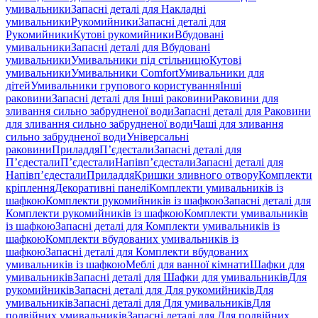
умивальники
Запасні деталі для Накладні
умивальники
Рукомийники
Запасні деталі для
Рукомийники
Кутові рукомийники
Вбудовані
умивальники
Запасні деталі для Вбудовані
умивальники
Умивальники під стільницю
Кутові
умивальники
Умивальники Comfort
Умивальники для
дітей
Умивальники групового користування
Інші
раковини
Запасні деталі для Інші раковини
Раковини для
зливання сильно забрудненої води
Запасні деталі для Раковини
для зливання сильно забрудненої води
Чаші для зливання
сильно забрудненої води
Універсальні
раковини
Приладдя
П’єдестали
Запасні деталі для
П’єдестали
П’єдестали
Напівп’єдестали
Запасні деталі для
Напівп’єдестали
Приладдя
Кришки зливного отвору
Комплекти
кріплення
Декоративні панелі
Комплекти умивальників із
шафкою
Комплекти рукомийників із шафкою
Запасні деталі для
Комплекти рукомийників із шафкою
Комплекти умивальників
із шафкою
Запасні деталі для Комплекти умивальників із
шафкою
Комплекти вбудованих умивальників із
шафкою
Запасні деталі для Комплекти вбудованих
умивальників із шафкою
Меблі для ванної кімнати
Шафки для
умивальників
Запасні деталі для Шафки для умивальників
Для
рукомийників
Запасні деталі для Для рукомийників
Для
умивальників
Запасні деталі для Для умивальників
Для
подвійних умивальників
Запасні деталі для Для подвійних