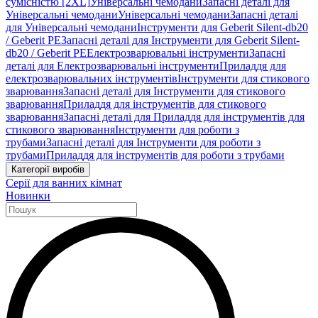
сумісністю [2XL]
Універсальні чемодани
Запасні деталі для
Універсальні чемодани
Універсальні чемодани
Запасні деталі
для Універсальні чемодани
Інструменти для Geberit Silent-db20
/ Geberit PE
Запасні деталі для Інструменти для Geberit Silent-
db20 / Geberit PE
Електрозварювальні інструменти
Запасні
деталі для Електрозварювальні інструменти
Приладдя для
електрозварювальних інструментів
Інструменти для стикового
зварювання
Запасні деталі для Інструменти для стикового
зварювання
Приладдя для інструментів для стикового
зварювання
Запасні деталі для Приладдя для інструментів для
стикового зварювання
Інструменти для роботи з
трубами
Запасні деталі для Інструменти для роботи з
трубами
Приладдя для інструментів для роботи з трубами
Категорії виробів
Серії для ванних кімнат
Новинки