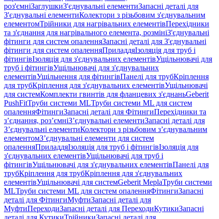
роз'ємні
Заглушки
З'єднувальні елементи
Запасні деталі для
З'єднувальні елементи
Колектори з різьбовим з'єднувальним
елементом
Трійники для нагрівальних елементів
Перехідники
та з'єднання для нагрівального елемента, розміні
З'єднувальні
фітинги для систем опалення
Запасні деталі для З'єднувальні
фітинги для систем опалення
Приладдя
Ізоляція для труб і
фітингів
Ізоляція для з'єднувальних елементів
Ущільнювачі для
труб і фітингів
Ущільнювачі для з'єднувальних
елементів
Ущільнення для фітингів
Панелі для труб
Кріплення
для труб
Кріплення для з'єднувальних елементів
Ущільнювачі
для систем
Комплекти гвинтів для фланцевих з'єднань
Geberit
PushFit
Труби системи ML
Труби системи ML для систем
опалення
Фітинги
Запасні деталі для Фітинги
Перехідники та
з’єднання, роз’ємні
З’єднувальні елементи
Запасні деталі для
З’єднувальні елементи
Колектори з різьбовим з’єднувальним
елементом
З’єднувальні елементи для систем
опалення
Приладдя
Ізоляція для труб і фітингів
Ізоляція для
з'єднувальних елементів
Ущільнювачі для труб і
фітингів
Ущільнювачі для з'єднувальних елементів
Панелі для
труб
Кріплення для труб
Кріплення для з'єднувальних
елементів
Ущільнювачі для систем
Geberit Mepla
Труби системи
ML
Труби системи ML для систем опалення
Фітинги
Запасні
деталі для Фітинги
Муфти
Запасні деталі для
Муфти
Переходи
Запасні деталі для Переходи
Кутики
Запасні
деталі для Кутики
Трійники
Запасні деталі для