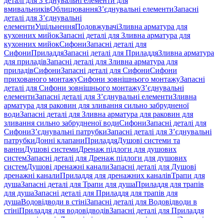
деталі для З’єднувальні елементи для
вмивальників
Облицювання
З’єднувальні елементи
Запасні
деталі для З’єднувальні
елементи
Ущільнення
Подовжувачі
Зливна арматура для
кухонних мийок
Запасні деталі для Зливна арматура для
кухонних мийок
Сифони
Запасні деталі для
Сифони
Приладдя
Запасні деталі для Приладдя
Зливна арматура
для приладів
Запасні деталі для Зливна арматура для
приладів
Сифони
Запасні деталі для Сифони
Сифони
прихованого монтажу
Сифони зовнішнього монтажу
Запасні
деталі для Сифони зовнішнього монтажу
З’єднувальні
елементи
Запасні деталі для З’єднувальні елементи
Зливна
арматура для раковин для зливання сильно забрудненої
води
Запасні деталі для Зливна арматура для раковин для
зливання сильно забрудненої води
Сифони
Запасні деталі для
Сифони
З’єднувальні патрубки
Запасні деталі для З’єднувальні
патрубки
Донні клапани
Приладдя
Душові системи та
ванни
Душові системи
Дренаж підлоги для душових
систем
Запасні деталі для Дренаж підлоги для душових
систем
Душові дренажні канали
Запасні деталі для Душові
дренажні канали
Приладдя для дренажних каналів
Трапи для
душа
Запасні деталі для Трапи для душа
Приладдя для трапів
для душа
Запасні деталі для Приладдя для трапів для
душа
Водовідводи в стіні
Запасні деталі для Водовідводи в
стіні
Приладдя для водовідводів
Запасні деталі для Приладдя