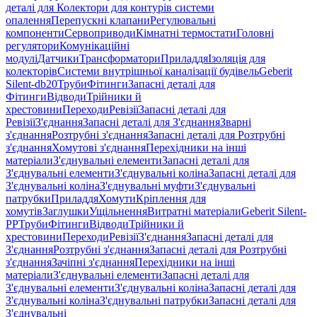
деталі для Колектори для контурів системи
опалення
Перепускні клапани
Регулювальні
компоненти
Сервоприводи
Кімнатні термостати
Головні
регулятори
Комунікаційні
модулі
Датчики
Трансформатори
Приладдя
Ізоляція для
колекторів
Системи внутрішньої каналізації будівель
Geberit
Silent-db20
Труби
Фітинги
Запасні деталі для
Фітинги
Відводи
Трійники й
хрестовини
Переходи
Ревізії
Запасні деталі для
Ревізії
З'єднання
Запасні деталі для З'єднання
Зварні
з'єднання
Розтрубні з'єднання
Запасні деталі для Розтрубні
з'єднання
Хомутові з'єднання
Перехідники на інші
матеріали
З'єднувальні елементи
Запасні деталі для
З'єднувальні елементи
З'єднувальні коліна
Запасні деталі для
З'єднувальні коліна
З'єднувальні муфти
З'єднувальні
патрубки
Приладдя
Хомути
Кріплення для
хомутів
Заглушки
Ущільнення
Витратні матеріали
Geberit Silent-
PP
Труби
Фітинги
Відводи
Трійники й
хрестовини
Переходи
Ревізії
З'єднання
Запасні деталі для
З'єднання
Розтрубні з'єднання
Запасні деталі для Розтрубні
з'єднання
Зачіпні з'єднання
Перехідники на інші
матеріали
З'єднувальні елементи
Запасні деталі для
З'єднувальні елементи
З'єднувальні коліна
Запасні деталі для
З'єднувальні коліна
З'єднувальні патрубки
Запасні деталі для
З'єднувальні