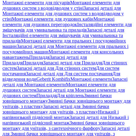
Монтажні елементи для пісуарів
Монтажні елементи для
душових систем з водовідводом у стіні
Запасні деталі для
Монтажні елементи для душових систем з водовідводом у
стіні
Монтажні елементи для душових кабін
Монтажні
елементи для душових перегородок
Інсталяційні елементи для
змішувачів для умивальника та приладів
Запасні деталі для
Інсталяційні елементи для змішувачів для умивальника та
приладів
Монтажні елементи для пральних і посудомийних
машин
Запасні деталі для Монтажні елементи для пральних і
посудомийних машин
Монтажні елементи для консольних
навантажень
Приладдя
Запасні деталі для
Приладдя
Приладдя
Запасні деталі для Приладдя
Для стінних
систем
Запасні деталі для Для стінних систем
Для систем
постачання
Запасні деталі для Для систем постачання
Для
відведення води
Geberit Kombifix
Монтажні елементи
Запасні
деталі для Монтажні елементи
Монтажні елементи для
душових систем
Запасні деталі для Монтажні елементи для
душових систем
Приладдя
Для кріплень
Змивні бачки
зовнішнього монтажу
Змивні бачки зовнішнього монтажу для
унітазів, з пластику
Запасні деталі для Змивні бачки
зовнішнього монтажу для унітазів, з пластику
Низький і
напівнизький підвісний монтаж
Запасні деталі для Низький і
напівнизький підвісний монтаж
Змивні бачки зовнішнього
монтажу для унітазів, з сантехнічного фарфору
Запасні деталі
для Змивні бачки зовнішнього монтажу для унітазів, з