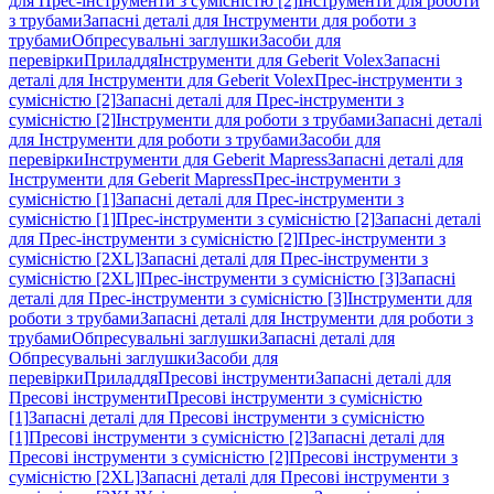
для Прес-інструменти з сумісністю [2]
Інструменти для роботи
з трубами
Запасні деталі для Інструменти для роботи з
трубами
Обпресувальні заглушки
Засоби для
перевірки
Приладдя
Інструменти для Geberit Volex
Запасні
деталі для Інструменти для Geberit Volex
Прес-інструменти з
сумісністю [2]
Запасні деталі для Прес-інструменти з
сумісністю [2]
Інструменти для роботи з трубами
Запасні деталі
для Інструменти для роботи з трубами
Засоби для
перевірки
Інструменти для Geberit Mapress
Запасні деталі для
Інструменти для Geberit Mapress
Прес-інструменти з
сумісністю [1]
Запасні деталі для Прес-інструменти з
сумісністю [1]
Прес-інструменти з сумісністю [2]
Запасні деталі
для Прес-інструменти з сумісністю [2]
Прес-інструменти з
сумісністю [2XL]
Запасні деталі для Прес-інструменти з
сумісністю [2XL]
Прес-інструменти з сумісністю [3]
Запасні
деталі для Прес-інструменти з сумісністю [3]
Інструменти для
роботи з трубами
Запасні деталі для Інструменти для роботи з
трубами
Обпресувальні заглушки
Запасні деталі для
Обпресувальні заглушки
Засоби для
перевірки
Приладдя
Пресові інструменти
Запасні деталі для
Пресові інструменти
Пресові інструменти з сумісністю
[1]
Запасні деталі для Пресові інструменти з сумісністю
[1]
Пресові інструменти з сумісністю [2]
Запасні деталі для
Пресові інструменти з сумісністю [2]
Пресові інструменти з
сумісністю [2XL]
Запасні деталі для Пресові інструменти з