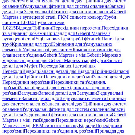
для систем опалення
Запасні деталі для Трійники для систем
опалення
З'єднувальні фітинги для систем опалення
Запасні
деталі для З'єднувальні фітинги для систем опалення
Geberit
Mapress з вуглецевої сталі, FKM синього кольору
Труби
системи 1.0034
Труби системи
1.0215
Відводи
Трійники
Перехідники нероз'ємні
Перехідники
та з'єднання, роз'ємні
Приладдя для Geberit Mapress з
вуглецевої сталі
Ущільнювачі для труб і фітингів
Панелі для
труб
Кріплення для труб
Кріплення для з'єднувальних
елементів
Ущільнювачі для систем
Комплекти гвинтів для
фланцевих з'єднань
Geberit Mapress з міді
Geberit Mapress з
міді
Запасні деталі для Geberit Mapress з міді
Муфти
Запасні
деталі для Муфти
Переходи
Запасні деталі для
Переходи
Відводи
Запасні деталі для Відводи
Трійники
Запасні
деталі для Трійники
Перехідники нероз'ємні
Запасні деталі для
Перехідники нероз'ємні
Перехідники та з'єднання,
роз'ємні
Запасні деталі для Перехідники та з'єднання,
роз'ємні
Заглушки
Запасні деталі для Заглушки
З'єднувальні
елементи
Запасні деталі для З'єднувальні елементи
Трійники
для систем опалення
Запасні деталі для Трійники для систем
опалення
З'єднувальні фітинги для систем опалення
Запасні
деталі для З'єднувальні фітинги для систем опалення
Geberit
Mapress з міді, газ
Відводи
Перехідники нероз'ємні
Geberit
Mapress з міді, FKM синього кольору
Відводи
Перехідники
нероз'ємні
Перехідники та з'єднання, роз'ємні
Приладдя для