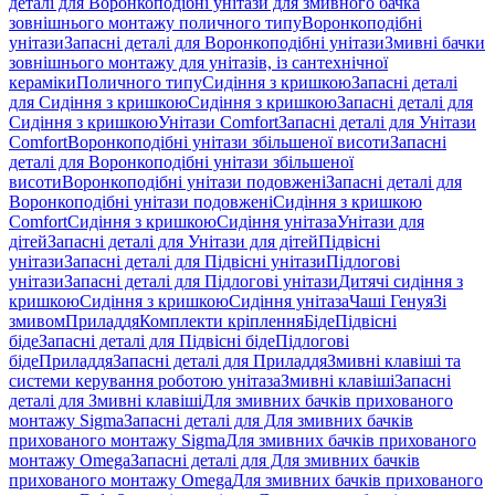
деталі для Воронкоподібні унітази для змивного бачка
зовнішнього монтажу поличного типу
Воронкоподібні
унітази
Запасні деталі для Воронкоподібні унітази
Змивні бачки
зовнішнього монтажу для унітазів, із сантехнічної
кераміки
Поличного типу
Сидіння з кришкою
Запасні деталі
для Сидіння з кришкою
Сидіння з кришкою
Запасні деталі для
Сидіння з кришкою
Унітази Comfort
Запасні деталі для Унітази
Comfort
Воронкоподібні унітази збільшеної висоти
Запасні
деталі для Воронкоподібні унітази збільшеної
висоти
Воронкоподібні унітази подовжені
Запасні деталі для
Воронкоподібні унітази подовжені
Сидіння з кришкою
Comfort
Сидіння з кришкою
Сидіння унітаза
Унітази для
дітей
Запасні деталі для Унітази для дітей
Підвісні
унітази
Запасні деталі для Підвісні унітази
Підлогові
унітази
Запасні деталі для Підлогові унітази
Дитячі сидіння з
кришкою
Сидіння з кришкою
Сидіння унітаза
Чаші Генуя
Зі
змивом
Приладдя
Комплекти кріплення
Біде
Підвісні
біде
Запасні деталі для Підвісні біде
Підлогові
біде
Приладдя
Запасні деталі для Приладдя
Змивні клавіші та
системи керування роботою унітаза
Змивні клавіші
Запасні
деталі для Змивні клавіші
Для змивних бачків прихованого
монтажу Sigma
Запасні деталі для Для змивних бачків
прихованого монтажу Sigma
Для змивних бачків прихованого
монтажу Omega
Запасні деталі для Для змивних бачків
прихованого монтажу Omega
Для змивних бачків прихованого