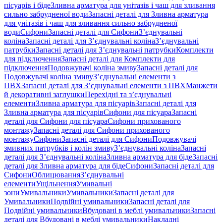
пісуарів і біде
Зливна арматура для унітазів і чаш для зливання
сильно забрудненої води
Запасні деталі для Зливна арматура
для унітазів і чаш для зливання сильно забрудненої
води
Сифони
Запасні деталі для Сифони
З’єднувальні
коліна
Запасні деталі для З’єднувальні коліна
З’єднувальні
патрубки
Запасні деталі для З’єднувальні патрубки
Комплекти
для підключення
Запасні деталі для Комплекти для
підключення
Подовжувачі коліна змиву
Запасні деталі для
Подовжувачі коліна змиву
З’єднувальні елементи з
ПВХ
Запасні деталі для З’єднувальні елементи з ПВХ
Манжети
й декоративні заглушки
Перехідні та з’єднувальні
елементи
Зливна арматура для пісуарів
Запасні деталі для
Зливна арматура для пісуарів
Сифони для пісуара
Запасні
деталі для Сифони для пісуара
Сифони прихованого
монтажу
Запасні деталі для Сифони прихованого
монтажу
Сифони
Запасні деталі для Сифони
Подовжувачі
змивних патрубків і колін змиву
З’єднувальні коліна
Запасні
деталі для З’єднувальні коліна
Зливна арматура для біде
Запасні
деталі для Зливна арматура для біде
Сифони
Запасні деталі для
Сифони
Облицювання
З’єднувальні
елементи
Ущільнення
Умивальні
зони
Умивальники
Умивальники
Запасні деталі для
Умивальники
Подвійні умивальники
Запасні деталі для
Подвійні умивальники
Вбудовані в меблі умивальники
Запасні
деталі для Вбудовані в меблі умивальники
Накладні