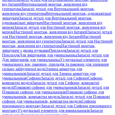
від батарей
Вертикальний монтаж, живлення від
генератора
Запасні деталі для Вертикальний монтаж,
живлення від генератора
Вертикальний монтаж, одноважільні
змішувачі
Запасні деталі для Вертикальний монтаж,
одноважільні змішувачі
Настінний монтаж, живлення від
мережі
Запасні деталі для Настінний монтаж, живлення від
мережі
Настінний монтаж, живлення від батарей
Запасні деталі
для Настінний монтаж, живлення від батарей
Настінний
монтаж, живлення від генератора
Запасні деталі для Настінний
монтаж, живлення від генератора
Настінний монтаж,
змішувачі з двома ручками
Приладдя
Запасні деталі для
Приладдя
Для змішувачів для умивальника
Запасні деталі для
Для змішувачів для умивальника
З’єднувальні елементи для
умивальних зон, раковин, приладів та раковин для зливання
сильно забрудненої води
Зливна арматура для
умивальників
Запасні деталі для Зливна арматура для
умивальників
Сифони
Запасні деталі для Сифони
Сифони,
компактні моделі
Запасні деталі для Сифони, компактні
моделі
Пляшкові сифони для умивальників
Запасні деталі для
Пляшкові сифони для умивальників
Пляшкові сифони для
умивальників, компактна модель
Запасні деталі для Пляшкові
сифони для умивальників, компактна модель
Сифони
прихованого монтажу
Запасні деталі для Сифони прихованого
монтажу
З’єднувальні елементи для вмивальників
Запасні