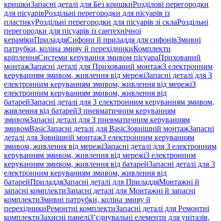
кришки
Запасні деталі для Без кришки
Розділові перегородки
для пісуарів
Роздільні перегородки для пісуарів із
пластику
Роздільні перегородки для пісуарів зі скла
Роздільні
перегородки для пісуарів із сантехнічної
кераміки
Приладдя
Сифони й приладдя для сифонів
Змивні
патрубки, коліна змиву й перехідники
Комплекти
кріплення
Системи керування змивом пісуара
Прихований
монтаж
Запасні деталі для Прихований монтаж
З електронним
керуванням змивом, живлення від мережі
Запасні деталі для З
електронним керуванням змивом, живлення від мережі
З
електронним керуванням змивом, живлення від
батарей
Запасні деталі для З електронним керуванням змивом,
живлення від батарей
З пневматичним керуванням
змивом
Запасні деталі для З пневматичним керуванням
змивом
Basic
Запасні деталі для Basic
Зовнішній монтаж
Запасні
деталі для Зовнішній монтаж
З електронним керуванням
змивом, живлення від мережі
Запасні деталі для З електронним
керуванням змивом, живлення від мережі
З електронним
керуванням змивом, живлення від батарей
Запасні деталі для З
електронним керуванням змивом, живлення від
батарей
Приладдя
Запасні деталі для Приладдя
Монтажні й
запасні комплекти
Запасні деталі для Монтажні й запасні
комплекти
Змивні патрубки, коліна змиву й
перехідники
Ремонтні комплекти
Запасні деталі для Ремонтні
комплекти
Захисні панелі
З’єднувальні елементи для унітазів,