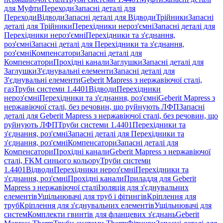
для Муфти
Переходи
Запасні деталі для
Переходи
Відводи
Запасні деталі для Відводи
Трійники
Запасні
деталі для Трійники
Перехідники нероз'ємні
Запасні деталі для
Перехідники нероз'ємні
Перехідники та з'єднання,
роз'ємні
Запасні деталі для Перехідники та з'єднання,
роз'ємні
Компенсатори
Запасні деталі для
Компенсатори
Прохідні канали
Заглушки
Запасні деталі для
Заглушки
З'єднувальні елементи
Запасні деталі для
З'єднувальні елементи
Geberit Mapress з нержавіючої сталі,
газ
Труби системи 1.4401
Відводи
Перехідники
нероз'ємні
Перехідники та з'єднання, роз'ємні
Geberit Mapress з
нержавіючої сталі, без речовин, що руйнують ЛФП
Запасні
деталі для Geberit Mapress з нержавіючої сталі, без речовин, що
руйнують ЛФП
Труби системи 1.4401
Перехідники та
з'єднання, роз'ємні
Запасні деталі для Перехідники та
з'єднання, роз'ємні
Компенсатори
Запасні деталі для
Компенсатори
Прохідні канали
Geberit Mapress з нержавіючої
сталі, FKM синього кольору
Труби системи
1.4401
Відводи
Перехідники нероз'ємні
Перехідники та
з'єднання, роз'ємні
Прохідні канали
Приладдя для Geberit
Mapress з нержавіючої сталі
Ізоляція для з'єднувальних
елементів
Ущільнювачі для труб і фітингів
Кріплення для
труб
Кріплення для з'єднувальних елементів
Ущільнювачі для
систем
Комплекти гвинтів для фланцевих з'єднань
Geberit