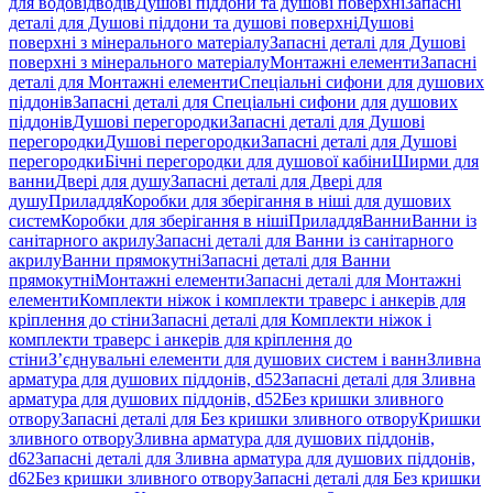
для водовідводів
Душові піддони та душові поверхні
Запасні
деталі для Душові піддони та душові поверхні
Душові
поверхні з мінерального матеріалу
Запасні деталі для Душові
поверхні з мінерального матеріалу
Монтажні елементи
Запасні
деталі для Монтажні елементи
Спеціальні сифони для душових
піддонів
Запасні деталі для Спеціальні сифони для душових
піддонів
Душові перегородки
Запасні деталі для Душові
перегородки
Душові перегородки
Запасні деталі для Душові
перегородки
Бічні перегородки для душової кабіни
Ширми для
ванни
Двері для душу
Запасні деталі для Двері для
душу
Приладдя
Коробки для зберігання в ніші для душових
систем
Коробки для зберігання в ніші
Приладдя
Ванни
Ванни із
санітарного акрилу
Запасні деталі для Ванни із санітарного
акрилу
Ванни прямокутні
Запасні деталі для Ванни
прямокутні
Монтажні елементи
Запасні деталі для Монтажні
елементи
Комплекти ніжок і комплекти траверс і анкерів для
кріплення до стіни
Запасні деталі для Комплекти ніжок і
комплекти траверс і анкерів для кріплення до
стіни
З’єднувальні елементи для душових систем і ванн
Зливна
арматура для душових піддонів, d52
Запасні деталі для Зливна
арматура для душових піддонів, d52
Без кришки зливного
отвору
Запасні деталі для Без кришки зливного отвору
Кришки
зливного отвору
Зливна арматура для душових піддонів,
d62
Запасні деталі для Зливна арматура для душових піддонів,
d62
Без кришки зливного отвору
Запасні деталі для Без кришки