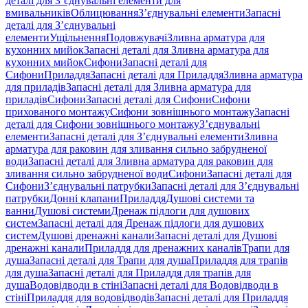
деталі для З’єднувальні елементи для
вмивальників
Облицювання
З’єднувальні елементи
Запасні
деталі для З’єднувальні
елементи
Ущільнення
Подовжувачі
Зливна арматура для
кухонних мийок
Запасні деталі для Зливна арматура для
кухонних мийок
Сифони
Запасні деталі для
Сифони
Приладдя
Запасні деталі для Приладдя
Зливна арматура
для приладів
Запасні деталі для Зливна арматура для
приладів
Сифони
Запасні деталі для Сифони
Сифони
прихованого монтажу
Сифони зовнішнього монтажу
Запасні
деталі для Сифони зовнішнього монтажу
З’єднувальні
елементи
Запасні деталі для З’єднувальні елементи
Зливна
арматура для раковин для зливання сильно забрудненої
води
Запасні деталі для Зливна арматура для раковин для
зливання сильно забрудненої води
Сифони
Запасні деталі для
Сифони
З’єднувальні патрубки
Запасні деталі для З’єднувальні
патрубки
Донні клапани
Приладдя
Душові системи та
ванни
Душові системи
Дренаж підлоги для душових
систем
Запасні деталі для Дренаж підлоги для душових
систем
Душові дренажні канали
Запасні деталі для Душові
дренажні канали
Приладдя для дренажних каналів
Трапи для
душа
Запасні деталі для Трапи для душа
Приладдя для трапів
для душа
Запасні деталі для Приладдя для трапів для
душа
Водовідводи в стіні
Запасні деталі для Водовідводи в
стіні
Приладдя для водовідводів
Запасні деталі для Приладдя