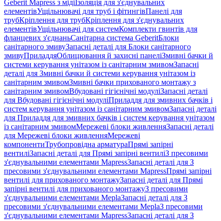
Geberit Mapress з міді
Ізоляція для з'єднувальних
елементів
Ущільнювачі для труб і фітингів
Панелі для
труб
Кріплення для труб
Кріплення для з'єднувальних
елементів
Ущільнювачі для систем
Комплекти гвинтів для
фланцевих з'єднань
Санітарна система Geberit
Блоки
санітарного змиву
Запасні деталі для Блоки санітарного
змиву
Приладдя
Облицювання й захисні панелі
Змивні бачки й
системи керування унітазом із санітарним змивом
Запасні
деталі для Змивні бачки й системи керування унітазом із
санітарним змивом
Змивні бачки прихованого монтажу з
санітарним змивом
Вбудовані гігієнічні модулі
Запасні деталі
для Вбудовані гігієнічні модулі
Приладдя для змивних бачків і
систем керування унітазом із санітарним змивом
Запасні деталі
для Приладдя для змивних бачків і систем керування унітазом
із санітарним змивом
Мережеві блоки живлення
Запасні деталі
для Мережеві блоки живлення
Мережеві
компоненти
Трубопровідна арматура
Прямі запірні
вентилі
Запасні деталі для Прямі запірні вентилі
З пресовими
з'єднувальними елементами Mapress
Запасні деталі для З
пресовими з'єднувальними елементами Mapress
Прямі запірні
вентилі для прихованого монтажу
Запасні деталі для Прямі
запірні вентилі для прихованого монтажу
З пресовими
з'єднувальними елементами Mepla
Запасні деталі для З
пресовими з'єднувальними елементами Mepla
З пресовими
з'єднувальними елементами Mapress
Запасні деталі для З