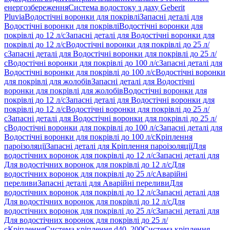
енергозбереження
Система водостоку з даху Geberit
Pluvia
Водостічні воронки для покрівлі
Запасні деталі для
Водостічні воронки для покрівлі
Водостічні воронки для
покрівлі до 12 л/с
Запасні деталі для Водостічні воронки для
покрівлі до 12 л/с
Водостічні воронки для покрівлі до 25 л/
с
Запасні деталі для Водостічні воронки для покрівлі до 25 л/
с
Водостічні воронки для покрівлі до 100 л/с
Запасні деталі для
Водостічні воронки для покрівлі до 100 л/с
Водостічні воронки
для покрівлі для жолобів
Запасні деталі для Водостічні
воронки для покрівлі для жолобів
Водостічні воронки для
покрівлі до 12 л/с
Запасні деталі для Водостічні воронки для
покрівлі до 12 л/с
Водостічні воронки для покрівлі до 25 л/
с
Запасні деталі для Водостічні воронки для покрівлі до 25 л/
с
Водостічні воронки для покрівлі до 100 л/с
Запасні деталі для
Водостічні воронки для покрівлі до 100 л/с
Кріплення
пароізоляції
Запасні деталі для Кріплення пароізоляції
Для
водостічних воронок для покрівлі до 12 л/с
Запасні деталі для
Для водостічних воронок для покрівлі до 12 л/с
Для
водостічних воронок для покрівлі до 25 л/с
Аварійні
переливи
Запасні деталі для Аварійні переливи
Для
водостічних воронок для покрівлі до 12 л/с
Запасні деталі для
Для водостічних воронок для покрівлі до 12 л/с
Для
водостічних воронок для покрівлі до 25 л/с
Запасні деталі для
Для водостічних воронок для покрівлі до 25 л/
с
Кріплення
Система кріплення d40–200
Система кріплення