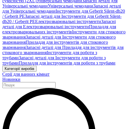
сумісністю [2XL]
Універсальні чемодани
Запасні деталі для
Універсальні чемодани
Універсальні чемодани
Запасні деталі
для Універсальні чемодани
Інструменти для Geberit Silent-db20
/ Geberit PE
Запасні деталі для Інструменти для Geberit Silent-
db20 / Geberit PE
Електрозварювальні інструменти
Запасні
деталі для Електрозварювальні інструменти
Приладдя для
електрозварювальних інструментів
Інструменти для стикового
зварювання
Запасні деталі для Інструменти для стикового
зварювання
Приладдя для інструментів для стикового
зварювання
Запасні деталі для Приладдя для інструментів для
стикового зварювання
Інструменти для роботи з
трубами
Запасні деталі для Інструменти для роботи з
трубами
Приладдя для інструментів для роботи з трубами
Категорії виробів
Серії для ванних кімнат
Новинки