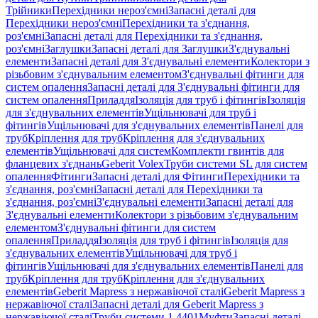
Трійники
Перехідники нероз'ємні
Запасні деталі для
Перехідники нероз'ємні
Перехідники та з'єднання,
роз'ємні
Запасні деталі для Перехідники та з'єднання,
роз'ємні
Заглушки
Запасні деталі для Заглушки
З'єднувальні
елементи
Запасні деталі для З'єднувальні елементи
Колектори з
різьбовим з'єднувальним елементом
З'єднувальні фітинги для
систем опалення
Запасні деталі для З'єднувальні фітинги для
систем опалення
Приладдя
Ізоляція для труб і фітингів
Ізоляція
для з'єднувальних елементів
Ущільнювачі для труб і
фітингів
Ущільнювачі для з'єднувальних елементів
Панелі для
труб
Кріплення для труб
Кріплення для з'єднувальних
елементів
Ущільнювачі для систем
Комплекти гвинтів для
фланцевих з'єднань
Geberit Volex
Труби системи SL для систем
опалення
Фітинги
Запасні деталі для Фітинги
Перехідники та
з'єднання, роз'ємні
Запасні деталі для Перехідники та
з'єднання, роз'ємні
З'єднувальні елементи
Запасні деталі для
З'єднувальні елементи
Колектори з різьбовим з'єднувальним
елементом
З'єднувальні фітинги для систем
опалення
Приладдя
Ізоляція для труб і фітингів
Ізоляція для
з'єднувальних елементів
Ущільнювачі для труб і
фітингів
Ущільнювачі для з'єднувальних елементів
Панелі для
труб
Кріплення для труб
Кріплення для з'єднувальних
елементів
Geberit Mapress з нержавіючої сталі
Geberit Mapress з
нержавіючої сталі
Запасні деталі для Geberit Mapress з
нержавіючої сталі
Труби системи 1.4401
Муфти
Запасні деталі