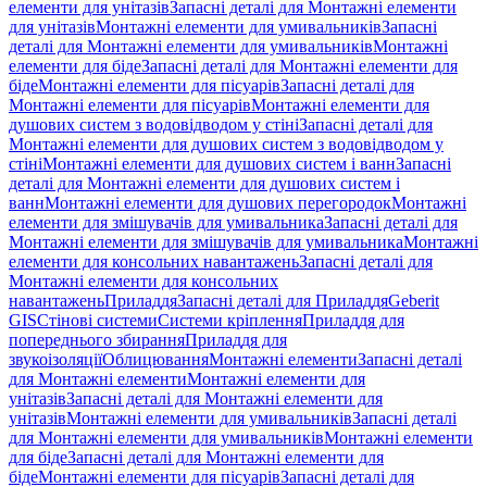
елементи для унітазів
Запасні деталі для Монтажні елементи
для унітазів
Монтажні елементи для умивальників
Запасні
деталі для Монтажні елементи для умивальників
Монтажні
елементи для біде
Запасні деталі для Монтажні елементи для
біде
Монтажні елементи для пісуарів
Запасні деталі для
Монтажні елементи для пісуарів
Монтажні елементи для
душових систем з водовідводом у стіні
Запасні деталі для
Монтажні елементи для душових систем з водовідводом у
стіні
Монтажні елементи для душових систем і ванн
Запасні
деталі для Монтажні елементи для душових систем і
ванн
Монтажні елементи для душових перегородок
Монтажні
елементи для змішувачів для умивальника
Запасні деталі для
Монтажні елементи для змішувачів для умивальника
Монтажні
елементи для консольних навантажень
Запасні деталі для
Монтажні елементи для консольних
навантажень
Приладдя
Запасні деталі для Приладдя
Geberit
GIS
Стінові системи
Системи кріплення
Приладдя для
попереднього збирання
Приладдя для
звукоізоляції
Облицювання
Монтажні елементи
Запасні деталі
для Монтажні елементи
Монтажні елементи для
унітазів
Запасні деталі для Монтажні елементи для
унітазів
Монтажні елементи для умивальників
Запасні деталі
для Монтажні елементи для умивальників
Монтажні елементи
для біде
Запасні деталі для Монтажні елементи для
біде
Монтажні елементи для пісуарів
Запасні деталі для