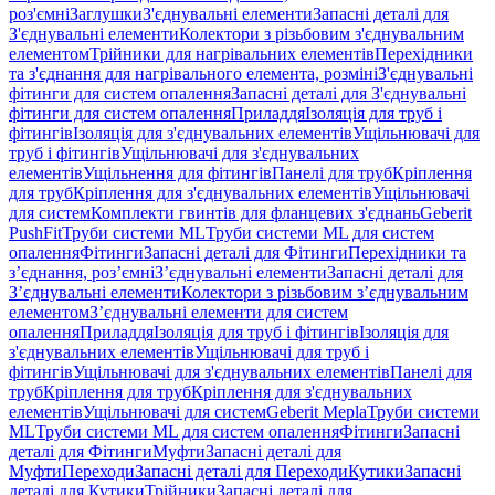
роз'ємні
Заглушки
З'єднувальні елементи
Запасні деталі для
З'єднувальні елементи
Колектори з різьбовим з'єднувальним
елементом
Трійники для нагрівальних елементів
Перехідники
та з'єднання для нагрівального елемента, розміні
З'єднувальні
фітинги для систем опалення
Запасні деталі для З'єднувальні
фітинги для систем опалення
Приладдя
Ізоляція для труб і
фітингів
Ізоляція для з'єднувальних елементів
Ущільнювачі для
труб і фітингів
Ущільнювачі для з'єднувальних
елементів
Ущільнення для фітингів
Панелі для труб
Кріплення
для труб
Кріплення для з'єднувальних елементів
Ущільнювачі
для систем
Комплекти гвинтів для фланцевих з'єднань
Geberit
PushFit
Труби системи ML
Труби системи ML для систем
опалення
Фітинги
Запасні деталі для Фітинги
Перехідники та
з’єднання, роз’ємні
З’єднувальні елементи
Запасні деталі для
З’єднувальні елементи
Колектори з різьбовим з’єднувальним
елементом
З’єднувальні елементи для систем
опалення
Приладдя
Ізоляція для труб і фітингів
Ізоляція для
з'єднувальних елементів
Ущільнювачі для труб і
фітингів
Ущільнювачі для з'єднувальних елементів
Панелі для
труб
Кріплення для труб
Кріплення для з'єднувальних
елементів
Ущільнювачі для систем
Geberit Mepla
Труби системи
ML
Труби системи ML для систем опалення
Фітинги
Запасні
деталі для Фітинги
Муфти
Запасні деталі для
Муфти
Переходи
Запасні деталі для Переходи
Кутики
Запасні
деталі для Кутики
Трійники
Запасні деталі для