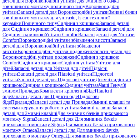
деталі для Воронкоподібні унітази для змивного бачка
зовнішнього монтажу поличного типу
Воронкоподібні
унітази
Запасні деталі для Воронкоподібні унітази
Змивні бачки
зовнішнього монтажу для унітазів, із сантехнічної
кераміки
Поличного типу
Сидіння з кришкою
Запасні деталі
для Сидіння з кришкою
Сидіння з кришкою
Запасні деталі для
Сидіння з кришкою
Унітази Comfort
Запасні деталі для Унітази
Comfort
Воронкоподібні унітази збільшеної висоти
Запасні
деталі для Воронкоподібні унітази збільшеної
висоти
Воронкоподібні унітази подовжені
Запасні деталі для
Воронкоподібні унітази подовжені
Сидіння з кришкою
Comfort
Сидіння з кришкою
Сидіння унітаза
Унітази для
дітей
Запасні деталі для Унітази для дітей
Підвісні
унітази
Запасні деталі для Підвісні унітази
Підлогові
унітази
Запасні деталі для Підлогові унітази
Дитячі сидіння з
кришкою
Сидіння з кришкою
Сидіння унітаза
Чаші Генуя
Зі
змивом
Приладдя
Комплекти кріплення
Біде
Підвісні
біде
Запасні деталі для Підвісні біде
Підлогові
біде
Приладдя
Запасні деталі для Приладдя
Змивні клавіші та
системи керування роботою унітаза
Змивні клавіші
Запасні
деталі для Змивні клавіші
Для змивних бачків прихованого
монтажу Sigma
Запасні деталі для Для змивних бачків
прихованого монтажу Sigma
Для змивних бачків прихованого
монтажу Omega
Запасні деталі для Для змивних бачків
прихованого монтажу Omega
Для змивних бачків прихованого