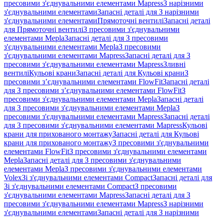
пресовими з'єднувальними елементами Mapress
З нарізними
з'єднувальними елементами
Запасні деталі для З нарізними
з'єднувальними елементами
Прямоточні вентилі
Запасні деталі
для Прямоточні вентилі
З пресовими з'єднувальними
елементами Mepla
Запасні деталі для З пресовими
з'єднувальними елементами Mepla
З пресовими
з'єднувальними елементами Mapress
Запасні деталі для З
пресовими з'єднувальними елементами Mapress
Зливні
вентилі
Кульові крани
Запасні деталі для Кульові крани
З
пресовими з’єднувальними елементами FlowFit
Запасні деталі
для З пресовими з’єднувальними елементами FlowFit
З
пресовими з'єднувальними елементами Mepla
Запасні деталі
для З пресовими з'єднувальними елементами Mepla
З
пресовими з'єднувальними елементами Mapress
Запасні деталі
для З пресовими з'єднувальними елементами Mapress
Кульові
крани для прихованого монтажу
Запасні деталі для Кульові
крани для прихованого монтажу
З пресовими з'єднувальними
елементами FlowFit
З пресовими з'єднувальними елементами
Mepla
Запасні деталі для З пресовими з'єднувальними
елементами Mepla
З пресовими з'єднувальними елементами
Volex
Зі з'єднувальними елементами Compact
Запасні деталі для
Зі з'єднувальними елементами Compact
З пресовими
з'єднувальними елементами Mapress
Запасні деталі для З
пресовими з'єднувальними елементами Mapress
З нарізними
з'єднувальними елементами
Запасні деталі для З нарізними