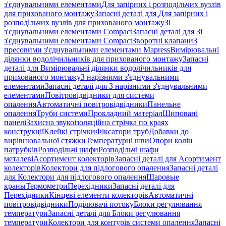
з'єднувальними елементами
Для запірних і розподільчих вузлів
для прихованого монтажу
Запасні деталі для Для запірних і
розподільчих вузлів для прихованого монтажу
Зі
з'єднувальними елементами Compact
Запасні деталі для Зі
з'єднувальними елементами Compact
Зворотні клапани
З
пресовими з'єднувальними елементами Mapress
Вимірювальні
ділянки водолічильників для прихованого монтажу
Запасні
деталі для Вимірювальні ділянки водолічильників для
прихованого монтажу
З нарізними з'єднувальними
елементами
Запасні деталі для З нарізними з'єднувальними
елементами
Повітровідвідники для системи
опалення
Автоматичні повітровідвідники
Панельне
опалення
Труби системи
Прокладний матеріал
Шиповані
панелі
Захисна звукоізоляційна стрічка по краях
конструкції
Клейкі стрічки
Фіксатори труб
Добавки до
вирівнювальної стяжки
Температурні шви
Опори колін
патрубків
Розподільчі шафи
Розподільчі шафи
металеві
Асортимент колекторів
Запасні деталі для Асортимент
колекторів
Колектори для підлогового опалення
Запасні деталі
для Колектори для підлогового опалення
Шаровые
краны
Термометри
Перехідники
Запасні деталі для
Перехідники
Кінцеві елементи колекторів
Автоматичні
повітровідвідники
Поділювачі потоку
Блоки регулювання
температури
Запасні деталі для Блоки регулювання
температури
Колектори для контурів системи опалення
Запасні