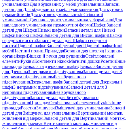
умивальників
Для вбудованих у меблі умивальників
Запасні
деталі для Для вбудованих у меблі умивальників
Для кутових
рукомийників
Для кутових умивальників
Стільниці
умивальників
Для накладного умивальника у формі чаші
Для
накладного умивальника прямокутної форми
Шафки
Запасні
деталі для Шафки
Низькі шафки
Запасні деталі для Низькі
шафки
Високі шафки
Запасні деталі для Високі шафки
Шафки
середньої висоти
Запасні деталі для Шафки середньої
висоти
Підвісні шафки
Запасні деталі для Підвісні шафки
Інші
меблі
Настінні полиці
Приладдя
Вставки для шухляд і ящики-
органайзери
Вішаки й гачки для рушників
Освітлювальні
елементи
Руків'я
Комплекти ніжок
Магнітні дошки
Розетки
Інше
приладдя
Дзеркала та дзеркальні шафи
Дзеркала
Запасні деталі
для Дзеркала
З непрямим підсвічуванням
Запасні деталі для З
непрямим підсвічуванням
Без вбудованого
підсвічування
Дзеркальні шафи
Запасні деталі для Дзеркальні
шафи
З непрямим підсвічуванням
Запасні деталі для З
непрямим підсвічуванням
Без вбудованого
підсвічування
Запасні деталі для Без вбудованого
підсвічування
Приладдя
Освітлювальні елементи
Руків'я
Інше
приладдя
Розетки
Змішувачі
Змішувачі для умивальника
Запасні
деталі для Змішувачі для умивальника
Вертикальний монтаж,
живлення від мережі
Запасні деталі для Вертикальний монтаж,
живлення від мережі
Вертикальний монтаж, живлення від
батарей
Запасні деталі для Вертикальний монтаж, живлення