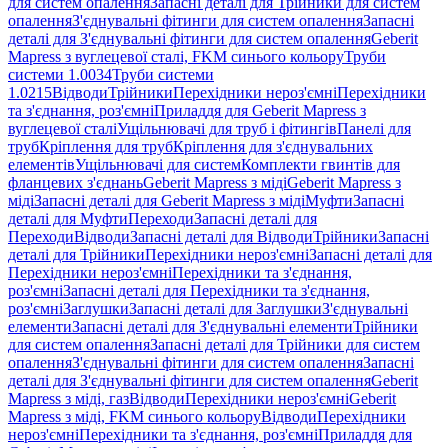
для систем опалення
Запасні деталі для Трійники для систем
опалення
З'єднувальні фітинги для систем опалення
Запасні
деталі для З'єднувальні фітинги для систем опалення
Geberit
Mapress з вуглецевої сталі, FKM синього кольору
Труби
системи 1.0034
Труби системи
1.0215
Відводи
Трійники
Перехідники нероз'ємні
Перехідники
та з'єднання, роз'ємні
Приладдя для Geberit Mapress з
вуглецевої сталі
Ущільнювачі для труб і фітингів
Панелі для
труб
Кріплення для труб
Кріплення для з'єднувальних
елементів
Ущільнювачі для систем
Комплекти гвинтів для
фланцевих з'єднань
Geberit Mapress з міді
Geberit Mapress з
міді
Запасні деталі для Geberit Mapress з міді
Муфти
Запасні
деталі для Муфти
Переходи
Запасні деталі для
Переходи
Відводи
Запасні деталі для Відводи
Трійники
Запасні
деталі для Трійники
Перехідники нероз'ємні
Запасні деталі для
Перехідники нероз'ємні
Перехідники та з'єднання,
роз'ємні
Запасні деталі для Перехідники та з'єднання,
роз'ємні
Заглушки
Запасні деталі для Заглушки
З'єднувальні
елементи
Запасні деталі для З'єднувальні елементи
Трійники
для систем опалення
Запасні деталі для Трійники для систем
опалення
З'єднувальні фітинги для систем опалення
Запасні
деталі для З'єднувальні фітинги для систем опалення
Geberit
Mapress з міді, газ
Відводи
Перехідники нероз'ємні
Geberit
Mapress з міді, FKM синього кольору
Відводи
Перехідники
нероз'ємні
Перехідники та з'єднання, роз'ємні
Приладдя для