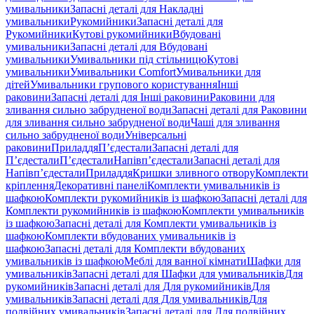
умивальники
Запасні деталі для Накладні
умивальники
Рукомийники
Запасні деталі для
Рукомийники
Кутові рукомийники
Вбудовані
умивальники
Запасні деталі для Вбудовані
умивальники
Умивальники під стільницю
Кутові
умивальники
Умивальники Comfort
Умивальники для
дітей
Умивальники групового користування
Інші
раковини
Запасні деталі для Інші раковини
Раковини для
зливання сильно забрудненої води
Запасні деталі для Раковини
для зливання сильно забрудненої води
Чаші для зливання
сильно забрудненої води
Універсальні
раковини
Приладдя
П’єдестали
Запасні деталі для
П’єдестали
П’єдестали
Напівп’єдестали
Запасні деталі для
Напівп’єдестали
Приладдя
Кришки зливного отвору
Комплекти
кріплення
Декоративні панелі
Комплекти умивальників із
шафкою
Комплекти рукомийників із шафкою
Запасні деталі для
Комплекти рукомийників із шафкою
Комплекти умивальників
із шафкою
Запасні деталі для Комплекти умивальників із
шафкою
Комплекти вбудованих умивальників із
шафкою
Запасні деталі для Комплекти вбудованих
умивальників із шафкою
Меблі для ванної кімнати
Шафки для
умивальників
Запасні деталі для Шафки для умивальників
Для
рукомийників
Запасні деталі для Для рукомийників
Для
умивальників
Запасні деталі для Для умивальників
Для
подвійних умивальників
Запасні деталі для Для подвійних