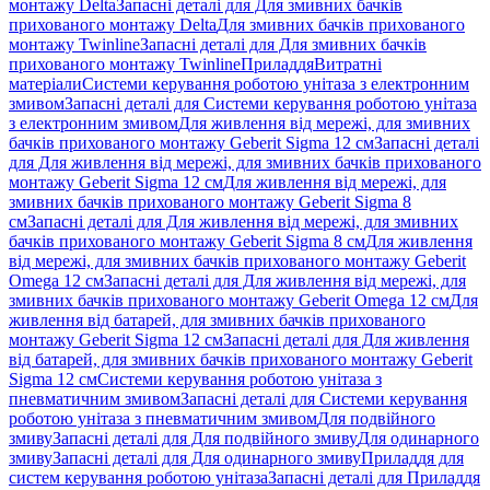
монтажу Delta
Запасні деталі для Для змивних бачків
прихованого монтажу Delta
Для змивних бачків прихованого
монтажу Twinline
Запасні деталі для Для змивних бачків
прихованого монтажу Twinline
Приладдя
Витратні
матеріали
Системи керування роботою унітаза з електронним
змивом
Запасні деталі для Системи керування роботою унітаза
з електронним змивом
Для живлення від мережі, для змивних
бачків прихованого монтажу Geberit Sigma 12 см
Запасні деталі
для Для живлення від мережі, для змивних бачків прихованого
монтажу Geberit Sigma 12 см
Для живлення від мережі, для
змивних бачків прихованого монтажу Geberit Sigma 8
см
Запасні деталі для Для живлення від мережі, для змивних
бачків прихованого монтажу Geberit Sigma 8 см
Для живлення
від мережі, для змивних бачків прихованого монтажу Geberit
Omega 12 см
Запасні деталі для Для живлення від мережі, для
змивних бачків прихованого монтажу Geberit Omega 12 см
Для
живлення від батарей, для змивних бачків прихованого
монтажу Geberit Sigma 12 см
Запасні деталі для Для живлення
від батарей, для змивних бачків прихованого монтажу Geberit
Sigma 12 см
Системи керування роботою унітаза з
пневматичним змивом
Запасні деталі для Системи керування
роботою унітаза з пневматичним змивом
Для подвійного
змиву
Запасні деталі для Для подвійного змиву
Для одинарного
змиву
Запасні деталі для Для одинарного змиву
Приладдя для
систем керування роботою унітаза
Запасні деталі для Приладдя