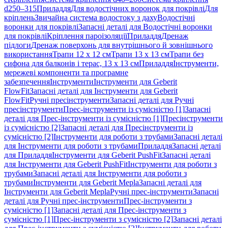
d250–315
Приладдя
Для водостічних воронок для покрівлі
Для
кріплень
Звичайна система водостоку з даху
Водостічні
воронки для покрівлі
Запасні деталі для Водостічні воронки
для покрівлі
Кріплення пароізоляції
Приладдя
Дренаж
підлоги
Дренаж поверхонь для внутрішнього й зовнішнього
використання
Трапи 12 x 12 см
Трапи 13 x 13 см
Трапи без
сифона для балконів і терас, 13 x 13 см
Приладдя
Інструменти,
мережеві компоненти та програмне
забезпечення
Інструменти
Інструменти для Geberit
FlowFit
Запасні деталі для Інструменти для Geberit
FlowFit
Ручні пресінструменти
Запасні деталі для Ручні
пресінструменти
Прес-інструменти із сумісністю [1]
Запасні
деталі для Прес-інструменти із сумісністю [1]
Пресінструменти
із сумісністю [2]
Запасні деталі для Пресінструменти із
сумісністю [2]
Інструменти для роботи з трубами
Запасні деталі
для Інструменти для роботи з трубами
Приладдя
Запасні деталі
для Приладдя
Інструменти для Geberit PushFit
Запасні деталі
для Інструменти для Geberit PushFit
Інструменти для роботи з
трубами
Запасні деталі для Інструменти для роботи з
трубами
Інструменти для Geberit Mepla
Запасні деталі для
Інструменти для Geberit Mepla
Ручні прес-інструменти
Запасні
деталі для Ручні прес-інструменти
Прес-інструменти з
сумісністю [1]
Запасні деталі для Прес-інструменти з
сумісністю [1]
Прес-інструменти з сумісністю [2]
Запасні деталі