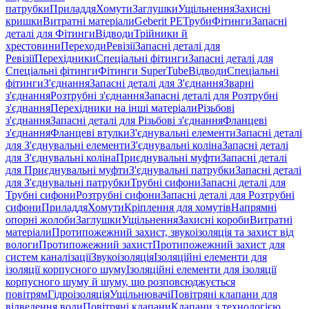
патрубки
Приладдя
Хомути
Заглушки
Ущільнення
Захисні
кришки
Витратні матеріали
Geberit PE
Труби
Фітинги
Запасні
деталі для Фітинги
Відводи
Трійники й
хрестовини
Переходи
Ревізії
Запасні деталі для
Ревізії
Перехідники
Спеціальні фітинги
Запасні деталі для
Спеціальні фітинги
Фітинги SuperTube
Відводи
Спеціальні
фітинги
З'єднання
Запасні деталі для З'єднання
Зварні
з'єднання
Розтрубні з'єднання
Запасні деталі для Розтрубні
з'єднання
Перехідники на інші матеріали
Різьбові
з'єднання
Запасні деталі для Різьбові з'єднання
Фланцеві
з'єднання
Фланцеві втулки
З'єднувальні елементи
Запасні деталі
для З'єднувальні елементи
З'єднувальні коліна
Запасні деталі
для З'єднувальні коліна
Приєднувальні муфти
Запасні деталі
для Приєднувальні муфти
З'єднувальні патрубки
Запасні деталі
для З'єднувальні патрубки
Трубні сифони
Запасні деталі для
Трубні сифони
Розтрубні сифони
Запасні деталі для Розтрубні
сифони
Приладдя
Хомути
Кріплення для хомутів
Напрямні
опорні жолоби
Заглушки
Ущільнення
Захисні короби
Витратні
матеріали
Протипожежний захист, звукоізоляція та захист від
вологи
Протипожежний захист
Протипожежний захист для
систем каналізації
Звукоізоляція
Ізоляційні елементи для
ізоляції корпусного шуму
Ізоляційні елементи для ізоляції
корпусного шуму й шуму, що розповсюджується
повітрям
Гідроізоляція
Ущільнювачі
Повітряні клапани для
відведення води
Повітряні клапани
Клапани з технологією