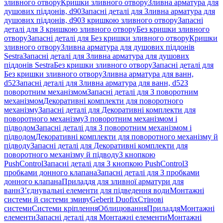
зливного отвору
Кришки зливного отвору
Зливна арматура для
душових піддонів, d90
Запасні деталі для Зливна арматура для
душових піддонів, d90
З кришкою зливного отвору
Запасні
деталі для З кришкою зливного отвору
Без кришки зливного
отвору
Запасні деталі для Без кришки зливного отвору
Кришки
зливного отвору
Зливна арматура для душових піддонів
Sestra
Запасні деталі для Зливна арматура для душових
піддонів Sestra
Без кришки зливного отвору
Запасні деталі для
Без кришки зливного отвору
Зливна арматура для ванн,
d52
Запасні деталі для Зливна арматура для ванн, d52
З
поворотним механізмом
Запасні деталі для З поворотним
механізмом
Декоративні комплекти для поворотного
механізму
Запасні деталі для Декоративні комплекти для
поворотного механізму
З поворотним механізмом і
підводом
Запасні деталі для З поворотним механізмом і
підводом
Декоративні комплекти для поворотного механізму й
підводу
Запасні деталі для Декоративні комплекти для
поворотного механізму й підводу
З кнопкою
PushControl
Запасні деталі для З кнопкою PushControl
З
пробками донного клапана
Запасні деталі для З пробками
донного клапана
Приладдя для зливної арматури для
ванн
З’єднувальні елементи для підведення води
Монтажні
системи й системи змиву
Geberit Duofix
Стінові
системи
Системи кріплення
Облицювання
Приладдя
Монтажні
елементи
Запасні деталі для Монтажні елементи
Монтажні