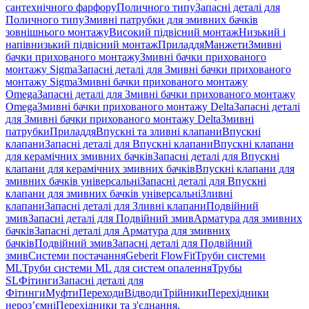
сантехнічного фарфору
Поличного типу
Запасні деталі для
Поличного типу
Змивні патрубки для змивних бачків
зовнішнього монтажу
Високий підвісний монтаж
Низький і
напівнизький підвісний монтаж
Приладдя
Манжети
Змивні
бачки прихованого монтажу
Змивні бачки прихованого
монтажу Sigma
Запасні деталі для Змивні бачки прихованого
монтажу Sigma
Змивні бачки прихованого монтажу
Omega
Запасні деталі для Змивні бачки прихованого монтажу
Omega
Змивні бачки прихованого монтажу Delta
Запасні деталі
для Змивні бачки прихованого монтажу Delta
Змивні
патрубки
Приладдя
Впускні та зливні клапани
Впускні
клапани
Запасні деталі для Впускні клапани
Впускні клапани
для керамічних змивних бачків
Запасні деталі для Впускні
клапани для керамічних змивних бачків
Впускні клапани для
змивних бачків універсальні
Запасні деталі для Впускні
клапани для змивних бачків універсальні
Зливні
клапани
Запасні деталі для Зливні клапани
Подвійний
змив
Запасні деталі для Подвійний змив
Арматура для змивних
бачкiв
Запасні деталі для Арматура для змивних
бачкiв
Подвійний змив
Запасні деталі для Подвійний
змив
Системи постачання
Geberit FlowFit
Труби системи
ML
Труби системи ML для систем опалення
Трубы
SL
Фітинги
Запасні деталі для
Фітинги
Муфти
Переходи
Відводи
Трійники
Перехідники
нероз’ємні
Перехідники та з'єднання,