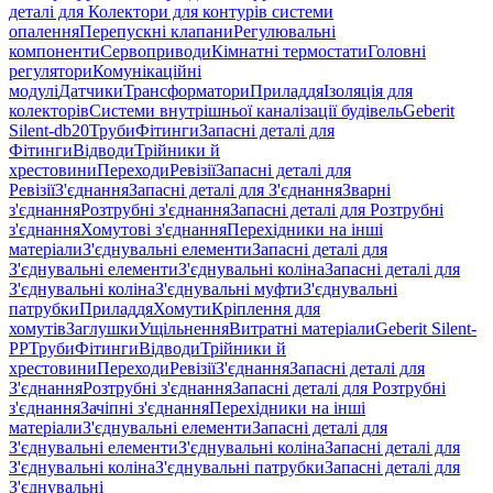
деталі для Колектори для контурів системи
опалення
Перепускні клапани
Регулювальні
компоненти
Сервоприводи
Кімнатні термостати
Головні
регулятори
Комунікаційні
модулі
Датчики
Трансформатори
Приладдя
Ізоляція для
колекторів
Системи внутрішньої каналізації будівель
Geberit
Silent-db20
Труби
Фітинги
Запасні деталі для
Фітинги
Відводи
Трійники й
хрестовини
Переходи
Ревізії
Запасні деталі для
Ревізії
З'єднання
Запасні деталі для З'єднання
Зварні
з'єднання
Розтрубні з'єднання
Запасні деталі для Розтрубні
з'єднання
Хомутові з'єднання
Перехідники на інші
матеріали
З'єднувальні елементи
Запасні деталі для
З'єднувальні елементи
З'єднувальні коліна
Запасні деталі для
З'єднувальні коліна
З'єднувальні муфти
З'єднувальні
патрубки
Приладдя
Хомути
Кріплення для
хомутів
Заглушки
Ущільнення
Витратні матеріали
Geberit Silent-
PP
Труби
Фітинги
Відводи
Трійники й
хрестовини
Переходи
Ревізії
З'єднання
Запасні деталі для
З'єднання
Розтрубні з'єднання
Запасні деталі для Розтрубні
з'єднання
Зачіпні з'єднання
Перехідники на інші
матеріали
З'єднувальні елементи
Запасні деталі для
З'єднувальні елементи
З'єднувальні коліна
Запасні деталі для
З'єднувальні коліна
З'єднувальні патрубки
Запасні деталі для
З'єднувальні