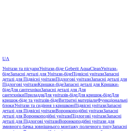
UA
Унітази та пісуари
Унітази-біде Geberit AquaClean
Унітази-
біде
Запасні деталі для Унітази-біде
Підвісні унітази
Запасні
деталі для Підвісні унітази
Підлогові унітази
Запасні деталі для
Підлогові унітази
Кришки-біде
Запасні деталі для Кришки-
біде
Для сантехніки
Запасні деталі для Для
сантехніки
Приладдя
Для унітазів-біде
Для кришок-біде
Для
кришок-біде та унітазів-біде
Витратні матеріали
Функціональні
блоки
Унітази та сидіння з кришкою
Підвісні унітази
Запасні
деталі для Підвісні унітази
Воронкоподібні унітази
Запасні
деталі для Воронкоподібні унітази
Підлогові унітази
Запасні
деталі для Підлогові унітази
Воронкоподібні унітази для
змивного бачка зовнішнього монтажу поличного типу
Запасні