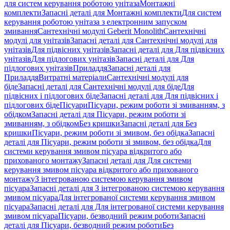
для систем керування роботою унітаза
Монтажні
комплекти
Запасні деталі для Монтажні комплекти
Для систем
керування роботою унітаза з електронним запуском
змивання
Сантехнічні модулі Geberit Monolith
Сантехнічні
модулі для унітазів
Запасні деталі для Сантехнічні модулі для
унітазів
Для підвісних унітазів
Запасні деталі для Для підвісних
унітазів
Для підлогових унітазів
Запасні деталі для Для
підлогових унітазів
Приладдя
Запасні деталі для
Приладдя
Витратні матеріали
Сантехнічні модулі для
біде
Запасні деталі для Сантехнічні модулі для біде
Для
підвісних і підлогових біде
Запасні деталі для Для підвісних і
підлогових біде
Пісуари
Пісуари, режим роботи зі змиванням, з
обідком
Запасні деталі для Пісуари, режим роботи зі
змиванням, з обідком
Без кришки
Запасні деталі для Без
кришки
Пісуари, режим роботи зі змивом, без обідка
Запасні
деталі для Пісуари, режим роботи зі змивом, без обідка
Для
системи керування змивом пісуара відкритого або
прихованого монтажу
Запасні деталі для Для системи
керування змивом пісуара відкритого або прихованого
монтажу
З інтегрованою системою керування змивом
пісуара
Запасні деталі для З інтегрованою системою керування
змивом пісуара
Для інтегрованої системи керування змивом
пісуара
Запасні деталі для Для інтегрованої системи керування
змивом пісуара
Пісуари, безводний режим роботи
Запасні
деталі для Пісуари, безводний режим роботи
Без