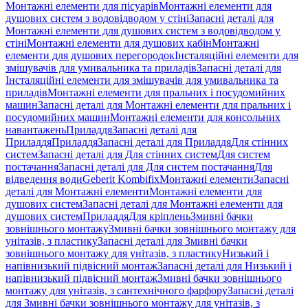
Монтажні елементи для пісуарів
Монтажні елементи для
душових систем з водовідводом у стіні
Запасні деталі для
Монтажні елементи для душових систем з водовідводом у
стіні
Монтажні елементи для душових кабін
Монтажні
елементи для душових перегородок
Інсталяційні елементи для
змішувачів для умивальника та приладів
Запасні деталі для
Інсталяційні елементи для змішувачів для умивальника та
приладів
Монтажні елементи для пральних і посудомийних
машин
Запасні деталі для Монтажні елементи для пральних і
посудомийних машин
Монтажні елементи для консольних
навантажень
Приладдя
Запасні деталі для
Приладдя
Приладдя
Запасні деталі для Приладдя
Для стінних
систем
Запасні деталі для Для стінних систем
Для систем
постачання
Запасні деталі для Для систем постачання
Для
відведення води
Geberit Kombifix
Монтажні елементи
Запасні
деталі для Монтажні елементи
Монтажні елементи для
душових систем
Запасні деталі для Монтажні елементи для
душових систем
Приладдя
Для кріплень
Змивні бачки
зовнішнього монтажу
Змивні бачки зовнішнього монтажу для
унітазів, з пластику
Запасні деталі для Змивні бачки
зовнішнього монтажу для унітазів, з пластику
Низький і
напівнизький підвісний монтаж
Запасні деталі для Низький і
напівнизький підвісний монтаж
Змивні бачки зовнішнього
монтажу для унітазів, з сантехнічного фарфору
Запасні деталі
для Змивні бачки зовнішнього монтажу для унітазів, з