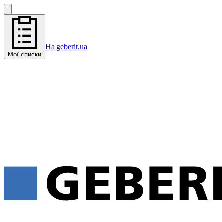
На geberit.ua
Мої списки