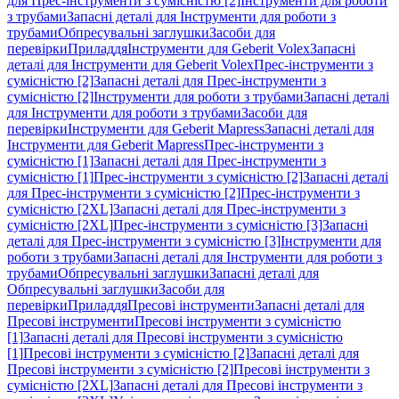
для Прес-інструменти з сумісністю [2]
Інструменти для роботи
з трубами
Запасні деталі для Інструменти для роботи з
трубами
Обпресувальні заглушки
Засоби для
перевірки
Приладдя
Інструменти для Geberit Volex
Запасні
деталі для Інструменти для Geberit Volex
Прес-інструменти з
сумісністю [2]
Запасні деталі для Прес-інструменти з
сумісністю [2]
Інструменти для роботи з трубами
Запасні деталі
для Інструменти для роботи з трубами
Засоби для
перевірки
Інструменти для Geberit Mapress
Запасні деталі для
Інструменти для Geberit Mapress
Прес-інструменти з
сумісністю [1]
Запасні деталі для Прес-інструменти з
сумісністю [1]
Прес-інструменти з сумісністю [2]
Запасні деталі
для Прес-інструменти з сумісністю [2]
Прес-інструменти з
сумісністю [2XL]
Запасні деталі для Прес-інструменти з
сумісністю [2XL]
Прес-інструменти з сумісністю [3]
Запасні
деталі для Прес-інструменти з сумісністю [3]
Інструменти для
роботи з трубами
Запасні деталі для Інструменти для роботи з
трубами
Обпресувальні заглушки
Запасні деталі для
Обпресувальні заглушки
Засоби для
перевірки
Приладдя
Пресові інструменти
Запасні деталі для
Пресові інструменти
Пресові інструменти з сумісністю
[1]
Запасні деталі для Пресові інструменти з сумісністю
[1]
Пресові інструменти з сумісністю [2]
Запасні деталі для
Пресові інструменти з сумісністю [2]
Пресові інструменти з
сумісністю [2XL]
Запасні деталі для Пресові інструменти з