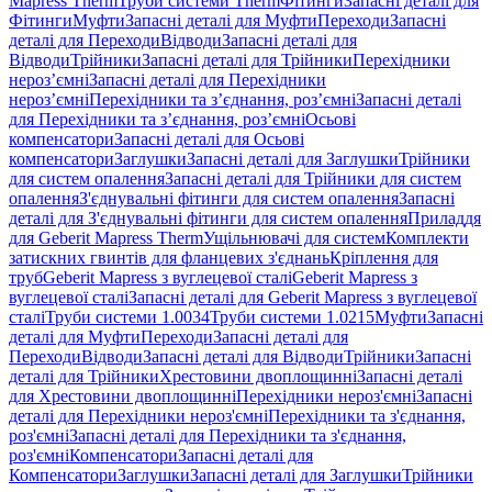
Mapress Therm
Труби системи Therm
Фітинги
Запасні деталі для
Фітинги
Муфти
Запасні деталі для Муфти
Переходи
Запасні
деталі для Переходи
Відводи
Запасні деталі для
Відводи
Трійники
Запасні деталі для Трійники
Перехідники
нероз’ємні
Запасні деталі для Перехідники
нероз’ємні
Перехідники та з’єднання, роз’ємні
Запасні деталі
для Перехідники та з’єднання, роз’ємні
Осьові
компенсатори
Запасні деталі для Осьові
компенсатори
Заглушки
Запасні деталі для Заглушки
Трійники
для систем опалення
Запасні деталі для Трійники для систем
опалення
З'єднувальні фітинги для систем опалення
Запасні
деталі для З'єднувальні фітинги для систем опалення
Приладдя
для Geberit Mapress Therm
Ущільнювачі для систем
Комплекти
затискних гвинтів для фланцевих з'єднань
Кріплення для
труб
Geberit Mapress з вуглецевої сталі
Geberit Mapress з
вуглецевої сталі
Запасні деталі для Geberit Mapress з вуглецевої
сталі
Труби системи 1.0034
Труби системи 1.0215
Муфти
Запасні
деталі для Муфти
Переходи
Запасні деталі для
Переходи
Відводи
Запасні деталі для Відводи
Трійники
Запасні
деталі для Трійники
Хрестовини двоплощинні
Запасні деталі
для Хрестовини двоплощинні
Перехідники нероз'ємні
Запасні
деталі для Перехідники нероз'ємні
Перехідники та з'єднання,
роз'ємні
Запасні деталі для Перехідники та з'єднання,
роз'ємні
Компенсатори
Запасні деталі для
Компенсатори
Заглушки
Запасні деталі для Заглушки
Трійники