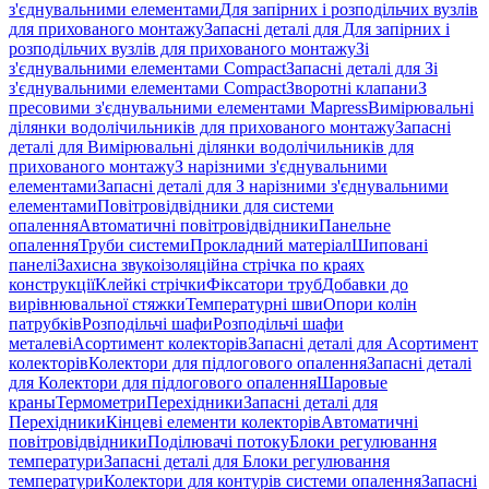
з'єднувальними елементами
Для запірних і розподільчих вузлів
для прихованого монтажу
Запасні деталі для Для запірних і
розподільчих вузлів для прихованого монтажу
Зі
з'єднувальними елементами Compact
Запасні деталі для Зі
з'єднувальними елементами Compact
Зворотні клапани
З
пресовими з'єднувальними елементами Mapress
Вимірювальні
ділянки водолічильників для прихованого монтажу
Запасні
деталі для Вимірювальні ділянки водолічильників для
прихованого монтажу
З нарізними з'єднувальними
елементами
Запасні деталі для З нарізними з'єднувальними
елементами
Повітровідвідники для системи
опалення
Автоматичні повітровідвідники
Панельне
опалення
Труби системи
Прокладний матеріал
Шиповані
панелі
Захисна звукоізоляційна стрічка по краях
конструкції
Клейкі стрічки
Фіксатори труб
Добавки до
вирівнювальної стяжки
Температурні шви
Опори колін
патрубків
Розподільчі шафи
Розподільчі шафи
металеві
Асортимент колекторів
Запасні деталі для Асортимент
колекторів
Колектори для підлогового опалення
Запасні деталі
для Колектори для підлогового опалення
Шаровые
краны
Термометри
Перехідники
Запасні деталі для
Перехідники
Кінцеві елементи колекторів
Автоматичні
повітровідвідники
Поділювачі потоку
Блоки регулювання
температури
Запасні деталі для Блоки регулювання
температури
Колектори для контурів системи опалення
Запасні