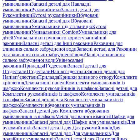
умивальники
Запасні деталі для Накладні
умивальники
Рукомийники
Запасні деталі для
Рукомийники
Кутові рукомийники
Вбудовані
умивальники
Запасні деталі для Вбудовані
умивальники
Умивальники під стільницю
Кутові
умивальники
Умивальники Comfort
Умивальники для
дітей
Умивальники групового користування
Інші
раковини
Запасні деталі для Інші раковини
Раковини для
зливання сильно забрудненої води
Запасні деталі для Раковини
для зливання сильно забрудненої води
Чаші для зливання
сильно забрудненої води
Універсальні
раковини
Приладдя
П’єдестали
Запасні деталі для
П’єдестали
П’єдестали
Напівп’єдестали
Запасні деталі для
Напівп’єдестали
Приладдя
Кришки зливного отвору
Комплекти
кріплення
Декоративні панелі
Комплекти умивальників із
шафкою
Комплекти рукомийників із шафкою
Запасні деталі для
Комплекти рукомийників із шафкою
Комплекти умивальників
із шафкою
Запасні деталі для Комплекти умивальників із
шафкою
Комплекти вбудованих умивальників із
шафкою
Запасні деталі для Комплекти вбудованих
умивальників із шафкою
Меблі для ванної кімнати
Шафки для
умивальників
Запасні деталі для Шафки для умивальників
Для
рукомийників
Запасні деталі для Для рукомийників
Для
умивальників
Запасні деталі для Для умивальників
Для
подвійних умивальників
Запасні деталі для Для подвійних