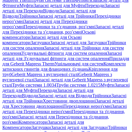
Mapress Therm
Труби системи Therm
Фітинги
Запасні деталі для
Фітинги
Муфти
Запасні деталі для Муфти
Переходи
Запасні
деталі для Переходи
Відводи
Запасні деталі для
Відводи
Трійники
Запасні деталі для Трійники
Перехідники
нероз’ємні
Запасні деталі для Перехідники
нероз’ємні
Перехідники та з’єднання, роз’ємні
Запасні деталі
для Перехідники та з’єднання, роз’ємні
Осьові
компенсатори
Запасні деталі для Осьові
компенсатори
Заглушки
Запасні деталі для Заглушки
Трійники
для систем опалення
Запасні деталі для Трійники для систем
опалення
З'єднувальні фітинги для систем опалення
Запасні
деталі для З'єднувальні фітинги для систем опалення
Приладдя
для Geberit Mapress Therm
Ущільнювачі для систем
Комплекти
затискних гвинтів для фланцевих з'єднань
Кріплення для
труб
Geberit Mapress з вуглецевої сталі
Geberit Mapress з
вуглецевої сталі
Запасні деталі для Geberit Mapress з вуглецевої
сталі
Труби системи 1.0034
Труби системи 1.0215
Муфти
Запасні
деталі для Муфти
Переходи
Запасні деталі для
Переходи
Відводи
Запасні деталі для Відводи
Трійники
Запасні
деталі для Трійники
Хрестовини двоплощинні
Запасні деталі
для Хрестовини двоплощинні
Перехідники нероз'ємні
Запасні
деталі для Перехідники нероз'ємні
Перехідники та з'єднання,
роз'ємні
Запасні деталі для Перехідники та з'єднання,
роз'ємні
Компенсатори
Запасні деталі для
Компенсатори
Заглушки
Запасні деталі для Заглушки
Трійники