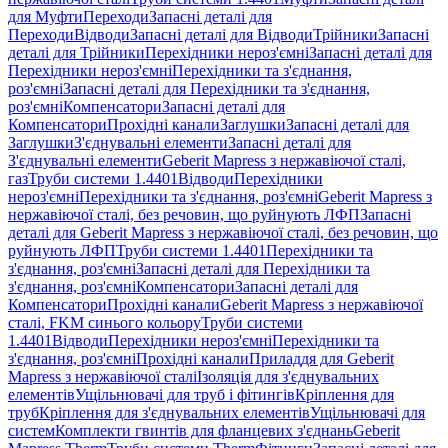
для Муфти
Переходи
Запасні деталі для
Переходи
Відводи
Запасні деталі для Відводи
Трійники
Запасні
деталі для Трійники
Перехідники нероз'ємні
Запасні деталі для
Перехідники нероз'ємні
Перехідники та з'єднання,
роз'ємні
Запасні деталі для Перехідники та з'єднання,
роз'ємні
Компенсатори
Запасні деталі для
Компенсатори
Прохідні канали
Заглушки
Запасні деталі для
Заглушки
З'єднувальні елементи
Запасні деталі для
З'єднувальні елементи
Geberit Mapress з нержавіючої сталі,
газ
Труби системи 1.4401
Відводи
Перехідники
нероз'ємні
Перехідники та з'єднання, роз'ємні
Geberit Mapress з
нержавіючої сталі, без речовин, що руйнують ЛФП
Запасні
деталі для Geberit Mapress з нержавіючої сталі, без речовин, що
руйнують ЛФП
Труби системи 1.4401
Перехідники та
з'єднання, роз'ємні
Запасні деталі для Перехідники та
з'єднання, роз'ємні
Компенсатори
Запасні деталі для
Компенсатори
Прохідні канали
Geberit Mapress з нержавіючої
сталі, FKM синього кольору
Труби системи
1.4401
Відводи
Перехідники нероз'ємні
Перехідники та
з'єднання, роз'ємні
Прохідні канали
Приладдя для Geberit
Mapress з нержавіючої сталі
Ізоляція для з'єднувальних
елементів
Ущільнювачі для труб і фітингів
Кріплення для
труб
Кріплення для з'єднувальних елементів
Ущільнювачі для
систем
Комплекти гвинтів для фланцевих з'єднань
Geberit