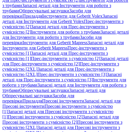
для Прес-інструменти з сумісністю [2]
Інструменти для роботи
з трубами
Запасні деталі для Інструменти для роботи з
трубами
Обпресувальні заглушки
Засоби для
перевірки
Приладдя
Інструменти для Geberit Volex
Запасні
деталі для Інструменти для Geberit Volex
Прес-інструменти з
сумісністю [2]
Запасні деталі для Прес-інструменти з
сумісністю [2]
Інструменти для роботи з трубами
Запасні деталі
для Інструменти для роботи з трубами
Засоби для
перевірки
Інструменти для Geberit Mapress
Запасні деталі для
Інструменти для Geberit Mapress
Прес-інструменти з
сумісністю [1]
Запасні деталі для Прес-інструменти з
сумісністю [1]
Прес-інструменти з сумісністю [2]
Запасні деталі
для Прес-інструменти з сумісністю [2]
Прес-інструменти з
сумісністю [2XL]
Запасні деталі для Прес-інструменти з
сумісністю [2XL]
Прес-інструменти з сумісністю [3]
Запасні
деталі для Прес-інструменти з сумісністю [3]
Інструменти для
роботи з трубами
Запасні деталі для Інструменти для роботи з
трубами
Обпресувальні заглушки
Запасні деталі для
Обпресувальні заглушки
Засоби для
перевірки
Приладдя
Пресові інструменти
Запасні деталі для
Пресові інструменти
Пресові інструменти з сумісністю
[1]
Запасні деталі для Пресові інструменти з сумісністю
[1]
Пресові інструменти з сумісністю [2]
Запасні деталі для
Пресові інструменти з сумісністю [2]
Пресові інструменти з
сумісністю [2XL]
Запасні деталі для Пресові інструменти з