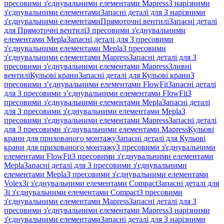
пресовими з'єднувальними елементами Mapress
З нарізними
з'єднувальними елементами
Запасні деталі для З нарізними
з'єднувальними елементами
Прямоточні вентилі
Запасні деталі
для Прямоточні вентилі
З пресовими з'єднувальними
елементами Mepla
Запасні деталі для З пресовими
з'єднувальними елементами Mepla
З пресовими
з'єднувальними елементами Mapress
Запасні деталі для З
пресовими з'єднувальними елементами Mapress
Зливні
вентилі
Кульові крани
Запасні деталі для Кульові крани
З
пресовими з’єднувальними елементами FlowFit
Запасні деталі
для З пресовими з’єднувальними елементами FlowFit
З
пресовими з'єднувальними елементами Mepla
Запасні деталі
для З пресовими з'єднувальними елементами Mepla
З
пресовими з'єднувальними елементами Mapress
Запасні деталі
для З пресовими з'єднувальними елементами Mapress
Кульові
крани для прихованого монтажу
Запасні деталі для Кульові
крани для прихованого монтажу
З пресовими з'єднувальними
елементами FlowFit
З пресовими з'єднувальними елементами
Mepla
Запасні деталі для З пресовими з'єднувальними
елементами Mepla
З пресовими з'єднувальними елементами
Volex
Зі з'єднувальними елементами Compact
Запасні деталі для
Зі з'єднувальними елементами Compact
З пресовими
з'єднувальними елементами Mapress
Запасні деталі для З
пресовими з'єднувальними елементами Mapress
З нарізними
з'єднувальними елементами
Запасні деталі для З нарізними