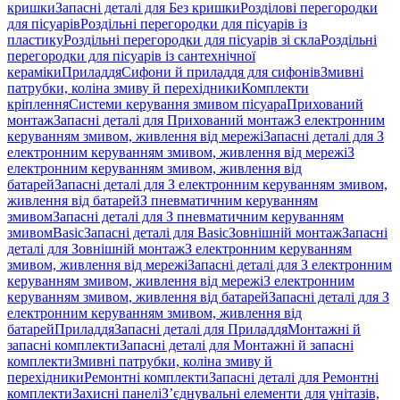
кришки
Запасні деталі для Без кришки
Розділові перегородки
для пісуарів
Роздільні перегородки для пісуарів із
пластику
Роздільні перегородки для пісуарів зі скла
Роздільні
перегородки для пісуарів із сантехнічної
кераміки
Приладдя
Сифони й приладдя для сифонів
Змивні
патрубки, коліна змиву й перехідники
Комплекти
кріплення
Системи керування змивом пісуара
Прихований
монтаж
Запасні деталі для Прихований монтаж
З електронним
керуванням змивом, живлення від мережі
Запасні деталі для З
електронним керуванням змивом, живлення від мережі
З
електронним керуванням змивом, живлення від
батарей
Запасні деталі для З електронним керуванням змивом,
живлення від батарей
З пневматичним керуванням
змивом
Запасні деталі для З пневматичним керуванням
змивом
Basic
Запасні деталі для Basic
Зовнішній монтаж
Запасні
деталі для Зовнішній монтаж
З електронним керуванням
змивом, живлення від мережі
Запасні деталі для З електронним
керуванням змивом, живлення від мережі
З електронним
керуванням змивом, живлення від батарей
Запасні деталі для З
електронним керуванням змивом, живлення від
батарей
Приладдя
Запасні деталі для Приладдя
Монтажні й
запасні комплекти
Запасні деталі для Монтажні й запасні
комплекти
Змивні патрубки, коліна змиву й
перехідники
Ремонтні комплекти
Запасні деталі для Ремонтні
комплекти
Захисні панелі
З’єднувальні елементи для унітазів,