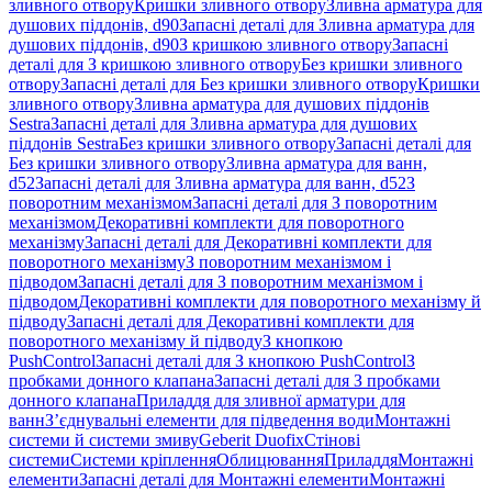
зливного отвору
Кришки зливного отвору
Зливна арматура для
душових піддонів, d90
Запасні деталі для Зливна арматура для
душових піддонів, d90
З кришкою зливного отвору
Запасні
деталі для З кришкою зливного отвору
Без кришки зливного
отвору
Запасні деталі для Без кришки зливного отвору
Кришки
зливного отвору
Зливна арматура для душових піддонів
Sestra
Запасні деталі для Зливна арматура для душових
піддонів Sestra
Без кришки зливного отвору
Запасні деталі для
Без кришки зливного отвору
Зливна арматура для ванн,
d52
Запасні деталі для Зливна арматура для ванн, d52
З
поворотним механізмом
Запасні деталі для З поворотним
механізмом
Декоративні комплекти для поворотного
механізму
Запасні деталі для Декоративні комплекти для
поворотного механізму
З поворотним механізмом і
підводом
Запасні деталі для З поворотним механізмом і
підводом
Декоративні комплекти для поворотного механізму й
підводу
Запасні деталі для Декоративні комплекти для
поворотного механізму й підводу
З кнопкою
PushControl
Запасні деталі для З кнопкою PushControl
З
пробками донного клапана
Запасні деталі для З пробками
донного клапана
Приладдя для зливної арматури для
ванн
З’єднувальні елементи для підведення води
Монтажні
системи й системи змиву
Geberit Duofix
Стінові
системи
Системи кріплення
Облицювання
Приладдя
Монтажні
елементи
Запасні деталі для Монтажні елементи
Монтажні