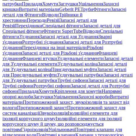
патрубки
Приладдя
Хомути
Заглушки
Ущільнення
Захисні
кришки
Витратні матеріали
Geberit PE
Труби
Фітинги
Запасні
деталі для Фітинги
Відводи
Трійники й
хрестовини
Переходи
Ревізії
Запасні деталі для
Ревізії
Перехідники
Спеціальні фітинги
Запасні деталі для
Спеціальні фітинги
Фітинги SuperTube
Відводи
Спеціальні
фітинги
З'єднання
Запасні деталі для З'єднання
Зварні
з'єднання
Розтрубні з'єднання
Запасні деталі для Розтрубні
з'єднання
Перехідники на інші матеріали
Різьбові
з'єднання
Запасні деталі для Різьбові з'єднання
Фланцеві
з'єднання
Фланцеві втулки
З'єднувальні елементи
Запасні деталі
для З'єднувальні елементи
З'єднувальні коліна
Запасні деталі
для З'єднувальні коліна
Приєднувальні муфти
Запасні деталі
для Приєднувальні муфти
З'єднувальні патрубки
Запасні деталі
для З'єднувальні патрубки
Трубні сифони
Запасні деталі для
Трубні сифони
Розтрубні сифони
Запасні деталі для Розтрубні
сифони
Приладдя
Хомути
Кріплення для хомутів
Напрямні
опорні жолоби
Заглушки
Ущільнення
Захисні короби
Витратні
матеріали
Протипожежний захист, звукоізоляція та захист від
вологи
Протипожежний захист
Протипожежний захист для
систем каналізації
Звукоізоляція
Ізоляційні елементи для
ізоляції корпусного шуму
Ізоляційні елементи для ізоляції
корпусного шуму й шуму, що розповсюджується
повітрям
Гідроізоляція
Ущільнювачі
Повітряні клапани для
відведення води
Повітряні клапани
Клапани з технологією