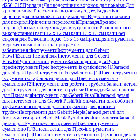
d250–315
Приладдя
Для водостічних воронок для покрівлі
Для
кріплень
Звичайна система водостоку з даху
Водостічні
воронки для покрівлі
Запасні деталі для Водостічні воронки
для покрівлі
Кріплення пароізоляції
Приладдя
Дренаж
підлоги
Дренаж поверхонь для внутрішнього й зовнішнього
використання
Трапи 12 x 12 см
Трапи 13 x 13 см
Трапи без
сифона для балконів і терас, 13 x 13 см
Приладдя
Інструменти,
мережеві компоненти та програмне
забезпечення
Інструменти
Інструменти для Geberit
FlowFit
Запасні деталі для Інструменти для Geberit
FlowFit
Ручні пресінструменти
Запасні деталі для Ручні
пресінструменти
Прес-інструменти із сумісністю [1]
Запасні
деталі для Прес-інструменти із сумісністю [1]
Пресінструменти
із сумісністю [2]
Запасні деталі для Пресінструменти із
сумісністю [2]
Інструменти для роботи з трубами
Запасні деталі
для Інструменти для роботи з трубами
Приладдя
Запасні деталі
для Приладдя
Інструменти для Geberit PushFit
Запасні деталі
для Інструменти для Geberit PushFit
Інструменти для роботи з
трубами
Запасні деталі для Інструменти для роботи з
трубами
Інструменти для Geberit Mepla
Запасні деталі для
Інструменти для Geberit Mepla
Ручні прес-інструменти
Запасні
деталі для Ручні прес-інструменти
Прес-інструменти з
сумісністю [1]
Запасні деталі для Прес-інструменти з
сумісністю [1]
Прес-інструменти з сумісністю [2]
Запасні деталі