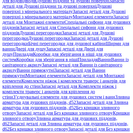
для водовідводів
Душові піддони та душові поверхні
Запасні
деталі для Душові піддони та душові поверхні
Душові
поверхні з мінерального матеріалу
Запасні деталі для Душові
поверхні з мінерального матеріалу
Монтажні елементи
Запасні
деталі для Монтажні елементи
Спеціальні сифони для душових
піддонів
Запасні деталі для Спеціальні сифони для душових
піддонів
Душові перегородки
Запасні деталі для Душові
перегородки
Душові перегородки
Запасні деталі для Душові
перегородки
Бічні перегородки для душової кабіни
Ширми для
ванни
Двері для душу
Запасні деталі для Двері для
душу
Приладдя
Коробки для зберігання в ніші для душових
систем
Коробки для зберігання в ніші
Приладдя
Ванни
Ванни із
санітарного акрилу
Запасні деталі для Ванни із санітарного
акрилу
Ванни прямокутні
Запасні деталі для Ванни
прямокутні
Монтажні елементи
Запасні деталі для Монтажні
елементи
Комплекти ніжок і комплекти траверс і анкерів для
кріплення до стіни
Запасні деталі для Комплекти ніжок і
комплекти траверс і анкерів для кріплення до
стіни
З’єднувальні елементи для душових систем і ванн
Зливна
арматура для душових піддонів, d52
Запасні деталі для Зливна
арматура для душових піддонів, d52
Без кришки зливного
отвору
Запасні деталі для Без кришки зливного отвору
Кришки
зливного отвору
Зливна арматура для душових піддонів,
d62
Запасні деталі для Зливна арматура для душових піддонів,
d62
Без кришки зливного отвору
Запасні деталі для Без кришки