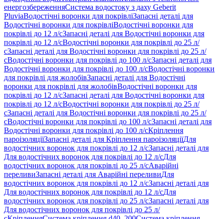
енергозбереження
Система водостоку з даху Geberit
Pluvia
Водостічні воронки для покрівлі
Запасні деталі для
Водостічні воронки для покрівлі
Водостічні воронки для
покрівлі до 12 л/с
Запасні деталі для Водостічні воронки для
покрівлі до 12 л/с
Водостічні воронки для покрівлі до 25 л/
с
Запасні деталі для Водостічні воронки для покрівлі до 25 л/
с
Водостічні воронки для покрівлі до 100 л/с
Запасні деталі для
Водостічні воронки для покрівлі до 100 л/с
Водостічні воронки
для покрівлі для жолобів
Запасні деталі для Водостічні
воронки для покрівлі для жолобів
Водостічні воронки для
покрівлі до 12 л/с
Запасні деталі для Водостічні воронки для
покрівлі до 12 л/с
Водостічні воронки для покрівлі до 25 л/
с
Запасні деталі для Водостічні воронки для покрівлі до 25 л/
с
Водостічні воронки для покрівлі до 100 л/с
Запасні деталі для
Водостічні воронки для покрівлі до 100 л/с
Кріплення
пароізоляції
Запасні деталі для Кріплення пароізоляції
Для
водостічних воронок для покрівлі до 12 л/с
Запасні деталі для
Для водостічних воронок для покрівлі до 12 л/с
Для
водостічних воронок для покрівлі до 25 л/с
Аварійні
переливи
Запасні деталі для Аварійні переливи
Для
водостічних воронок для покрівлі до 12 л/с
Запасні деталі для
Для водостічних воронок для покрівлі до 12 л/с
Для
водостічних воронок для покрівлі до 25 л/с
Запасні деталі для
Для водостічних воронок для покрівлі до 25 л/
с
Кріплення
Система кріплення d40–200
Система кріплення