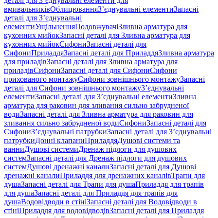
деталі для З’єднувальні елементи для
вмивальників
Облицювання
З’єднувальні елементи
Запасні
деталі для З’єднувальні
елементи
Ущільнення
Подовжувачі
Зливна арматура для
кухонних мийок
Запасні деталі для Зливна арматура для
кухонних мийок
Сифони
Запасні деталі для
Сифони
Приладдя
Запасні деталі для Приладдя
Зливна арматура
для приладів
Запасні деталі для Зливна арматура для
приладів
Сифони
Запасні деталі для Сифони
Сифони
прихованого монтажу
Сифони зовнішнього монтажу
Запасні
деталі для Сифони зовнішнього монтажу
З’єднувальні
елементи
Запасні деталі для З’єднувальні елементи
Зливна
арматура для раковин для зливання сильно забрудненої
води
Запасні деталі для Зливна арматура для раковин для
зливання сильно забрудненої води
Сифони
Запасні деталі для
Сифони
З’єднувальні патрубки
Запасні деталі для З’єднувальні
патрубки
Донні клапани
Приладдя
Душові системи та
ванни
Душові системи
Дренаж підлоги для душових
систем
Запасні деталі для Дренаж підлоги для душових
систем
Душові дренажні канали
Запасні деталі для Душові
дренажні канали
Приладдя для дренажних каналів
Трапи для
душа
Запасні деталі для Трапи для душа
Приладдя для трапів
для душа
Запасні деталі для Приладдя для трапів для
душа
Водовідводи в стіні
Запасні деталі для Водовідводи в
стіні
Приладдя для водовідводів
Запасні деталі для Приладдя