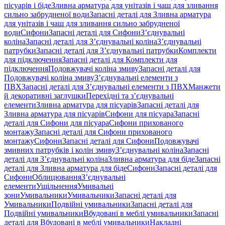
пісуарів і біде
Зливна арматура для унітазів і чаш для зливання
сильно забрудненої води
Запасні деталі для Зливна арматура
для унітазів і чаш для зливання сильно забрудненої
води
Сифони
Запасні деталі для Сифони
З’єднувальні
коліна
Запасні деталі для З’єднувальні коліна
З’єднувальні
патрубки
Запасні деталі для З’єднувальні патрубки
Комплекти
для підключення
Запасні деталі для Комплекти для
підключення
Подовжувачі коліна змиву
Запасні деталі для
Подовжувачі коліна змиву
З’єднувальні елементи з
ПВХ
Запасні деталі для З’єднувальні елементи з ПВХ
Манжети
й декоративні заглушки
Перехідні та з’єднувальні
елементи
Зливна арматура для пісуарів
Запасні деталі для
Зливна арматура для пісуарів
Сифони для пісуара
Запасні
деталі для Сифони для пісуара
Сифони прихованого
монтажу
Запасні деталі для Сифони прихованого
монтажу
Сифони
Запасні деталі для Сифони
Подовжувачі
змивних патрубків і колін змиву
З’єднувальні коліна
Запасні
деталі для З’єднувальні коліна
Зливна арматура для біде
Запасні
деталі для Зливна арматура для біде
Сифони
Запасні деталі для
Сифони
Облицювання
З’єднувальні
елементи
Ущільнення
Умивальні
зони
Умивальники
Умивальники
Запасні деталі для
Умивальники
Подвійні умивальники
Запасні деталі для
Подвійні умивальники
Вбудовані в меблі умивальники
Запасні
деталі для Вбудовані в меблі умивальники
Накладні