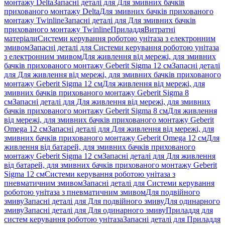
монтажу Delta
Запасні деталі для Для змивних бачків
прихованого монтажу Delta
Для змивних бачків прихованого
монтажу Twinline
Запасні деталі для Для змивних бачків
прихованого монтажу Twinline
Приладдя
Витратні
матеріали
Системи керування роботою унітаза з електронним
змивом
Запасні деталі для Системи керування роботою унітаза
з електронним змивом
Для живлення від мережі, для змивних
бачків прихованого монтажу Geberit Sigma 12 см
Запасні деталі
для Для живлення від мережі, для змивних бачків прихованого
монтажу Geberit Sigma 12 см
Для живлення від мережі, для
змивних бачків прихованого монтажу Geberit Sigma 8
см
Запасні деталі для Для живлення від мережі, для змивних
бачків прихованого монтажу Geberit Sigma 8 см
Для живлення
від мережі, для змивних бачків прихованого монтажу Geberit
Omega 12 см
Запасні деталі для Для живлення від мережі, для
змивних бачків прихованого монтажу Geberit Omega 12 см
Для
живлення від батарей, для змивних бачків прихованого
монтажу Geberit Sigma 12 см
Запасні деталі для Для живлення
від батарей, для змивних бачків прихованого монтажу Geberit
Sigma 12 см
Системи керування роботою унітаза з
пневматичним змивом
Запасні деталі для Системи керування
роботою унітаза з пневматичним змивом
Для подвійного
змиву
Запасні деталі для Для подвійного змиву
Для одинарного
змиву
Запасні деталі для Для одинарного змиву
Приладдя для
систем керування роботою унітаза
Запасні деталі для Приладдя