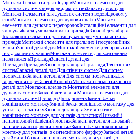
Монтажні елементи для пісуарів
Монтажні елементи для
душових систем з водовідводом у стіні
Запасні деталі для
Монтажні елементи для душових систем з водовідводом у
стіні
Монтажні елементи для душових кабін
Монтажні
елементи для душових перегородок
Інсталяційні елементи для
змішувачів для умивальника та приладів
Запасні деталі для
Інсталяційні елементи для змішувачів для умивальника та
приладів
Монтажні елементи для пральних і посудомийних
машин
Запасні деталі для Монтажні елементи для пральних і
посудомийних машин
Монтажні елементи для консольних
навантажень
Приладдя
Запасні деталі для
Приладдя
Приладдя
Запасні деталі для Приладдя
Для стінних
систем
Запасні деталі для Для стінних систем
Для систем
постачання
Запасні деталі для Для систем постачання
Для
відведення води
Geberit Kombifix
Монтажні елементи
Запасні
деталі для Монтажні елементи
Монтажні елементи для
душових систем
Запасні деталі для Монтажні елементи для
душових систем
Приладдя
Для кріплень
Змивні бачки
зовнішнього монтажу
Змивні бачки зовнішнього монтажу для
унітазів, з пластику
Запасні деталі для Змивні бачки
зовнішнього монтажу для унітазів, з пластику
Низький і
напівнизький підвісний монтаж
Запасні деталі для Низький і
напівнизький підвісний монтаж
Змивні бачки зовнішнього
монтажу для унітазів, з сантехнічного фарфору
Запасні деталі
для Змивні бачки зовнішнього монтажу для унітазів, з