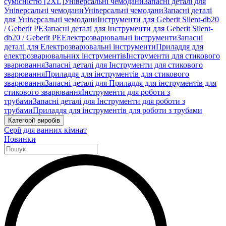
сумісністю [2XL]
Універсальні чемодани
Запасні деталі для
Універсальні чемодани
Універсальні чемодани
Запасні деталі
для Універсальні чемодани
Інструменти для Geberit Silent-db20
/ Geberit PE
Запасні деталі для Інструменти для Geberit Silent-
db20 / Geberit PE
Електрозварювальні інструменти
Запасні
деталі для Електрозварювальні інструменти
Приладдя для
електрозварювальних інструментів
Інструменти для стикового
зварювання
Запасні деталі для Інструменти для стикового
зварювання
Приладдя для інструментів для стикового
зварювання
Запасні деталі для Приладдя для інструментів для
стикового зварювання
Інструменти для роботи з
трубами
Запасні деталі для Інструменти для роботи з
трубами
Приладдя для інструментів для роботи з трубами
Категорії виробів
Серії для ванних кімнат
Новинки