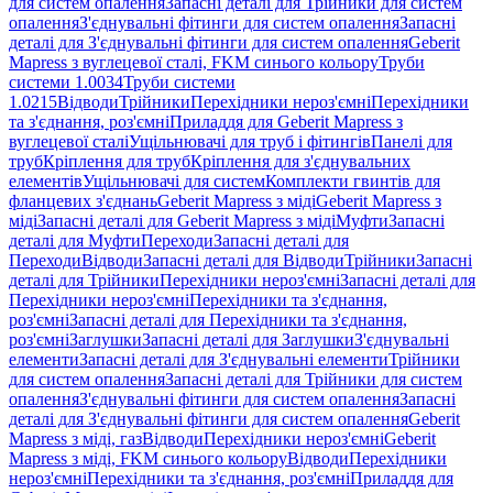
для систем опалення
Запасні деталі для Трійники для систем
опалення
З'єднувальні фітинги для систем опалення
Запасні
деталі для З'єднувальні фітинги для систем опалення
Geberit
Mapress з вуглецевої сталі, FKM синього кольору
Труби
системи 1.0034
Труби системи
1.0215
Відводи
Трійники
Перехідники нероз'ємні
Перехідники
та з'єднання, роз'ємні
Приладдя для Geberit Mapress з
вуглецевої сталі
Ущільнювачі для труб і фітингів
Панелі для
труб
Кріплення для труб
Кріплення для з'єднувальних
елементів
Ущільнювачі для систем
Комплекти гвинтів для
фланцевих з'єднань
Geberit Mapress з міді
Geberit Mapress з
міді
Запасні деталі для Geberit Mapress з міді
Муфти
Запасні
деталі для Муфти
Переходи
Запасні деталі для
Переходи
Відводи
Запасні деталі для Відводи
Трійники
Запасні
деталі для Трійники
Перехідники нероз'ємні
Запасні деталі для
Перехідники нероз'ємні
Перехідники та з'єднання,
роз'ємні
Запасні деталі для Перехідники та з'єднання,
роз'ємні
Заглушки
Запасні деталі для Заглушки
З'єднувальні
елементи
Запасні деталі для З'єднувальні елементи
Трійники
для систем опалення
Запасні деталі для Трійники для систем
опалення
З'єднувальні фітинги для систем опалення
Запасні
деталі для З'єднувальні фітинги для систем опалення
Geberit
Mapress з міді, газ
Відводи
Перехідники нероз'ємні
Geberit
Mapress з міді, FKM синього кольору
Відводи
Перехідники
нероз'ємні
Перехідники та з'єднання, роз'ємні
Приладдя для