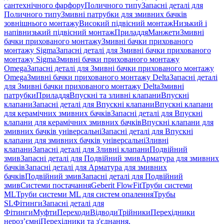
сантехнічного фарфору
Поличного типу
Запасні деталі для
Поличного типу
Змивні патрубки для змивних бачків
зовнішнього монтажу
Високий підвісний монтаж
Низький і
напівнизький підвісний монтаж
Приладдя
Манжети
Змивні
бачки прихованого монтажу
Змивні бачки прихованого
монтажу Sigma
Запасні деталі для Змивні бачки прихованого
монтажу Sigma
Змивні бачки прихованого монтажу
Omega
Запасні деталі для Змивні бачки прихованого монтажу
Omega
Змивні бачки прихованого монтажу Delta
Запасні деталі
для Змивні бачки прихованого монтажу Delta
Змивні
патрубки
Приладдя
Впускні та зливні клапани
Впускні
клапани
Запасні деталі для Впускні клапани
Впускні клапани
для керамічних змивних бачків
Запасні деталі для Впускні
клапани для керамічних змивних бачків
Впускні клапани для
змивних бачків універсальні
Запасні деталі для Впускні
клапани для змивних бачків універсальні
Зливні
клапани
Запасні деталі для Зливні клапани
Подвійний
змив
Запасні деталі для Подвійний змив
Арматура для змивних
бачкiв
Запасні деталі для Арматура для змивних
бачкiв
Подвійний змив
Запасні деталі для Подвійний
змив
Системи постачання
Geberit FlowFit
Труби системи
ML
Труби системи ML для систем опалення
Трубы
SL
Фітинги
Запасні деталі для
Фітинги
Муфти
Переходи
Відводи
Трійники
Перехідники
нероз’ємні
Перехідники та з'єднання,