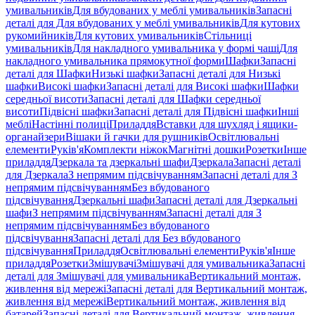
умивальників
Для вбудованих у меблі умивальників
Запасні
деталі для Для вбудованих у меблі умивальників
Для кутових
рукомийників
Для кутових умивальників
Стільниці
умивальників
Для накладного умивальника у формі чаші
Для
накладного умивальника прямокутної форми
Шафки
Запасні
деталі для Шафки
Низькі шафки
Запасні деталі для Низькі
шафки
Високі шафки
Запасні деталі для Високі шафки
Шафки
середньої висоти
Запасні деталі для Шафки середньої
висоти
Підвісні шафки
Запасні деталі для Підвісні шафки
Інші
меблі
Настінні полиці
Приладдя
Вставки для шухляд і ящики-
органайзери
Вішаки й гачки для рушників
Освітлювальні
елементи
Руків'я
Комплекти ніжок
Магнітні дошки
Розетки
Інше
приладдя
Дзеркала та дзеркальні шафи
Дзеркала
Запасні деталі
для Дзеркала
З непрямим підсвічуванням
Запасні деталі для З
непрямим підсвічуванням
Без вбудованого
підсвічування
Дзеркальні шафи
Запасні деталі для Дзеркальні
шафи
З непрямим підсвічуванням
Запасні деталі для З
непрямим підсвічуванням
Без вбудованого
підсвічування
Запасні деталі для Без вбудованого
підсвічування
Приладдя
Освітлювальні елементи
Руків'я
Інше
приладдя
Розетки
Змішувачі
Змішувачі для умивальника
Запасні
деталі для Змішувачі для умивальника
Вертикальний монтаж,
живлення від мережі
Запасні деталі для Вертикальний монтаж,
живлення від мережі
Вертикальний монтаж, живлення від
батарей
Запасні деталі для Вертикальний монтаж, живлення