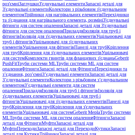
роз'ємні
Заглушки
З'єднувальні елементи
Запасні деталі для
З'єднувальні елементи
Колектори з різьбовим з'єднувальним
елементом
Трійники для нагрівальних елементів
Перехідники
та з'єднання для нагрівального елемента, розміні
З'єднувальні
фітинги для систем опалення
Запасні деталі для З'єднувальні
фітинги для систем опалення
Приладдя
Ізоляція для труб і
фітингів
Ізоляція для з'єднувальних елементів
Ущільнювачі для
труб і фітингів
Ущільнювачі для з'єднувальних
елементів
Ущільнення для фітингів
Панелі для труб
Кріплення
для труб
Кріплення для з'єднувальних елементів
Ущільнювачі
для систем
Комплекти гвинтів для фланцевих з'єднань
Geberit
PushFit
Труби системи ML
Труби системи ML для систем
опалення
Фітинги
Запасні деталі для Фітинги
Перехідники та
з’єднання, роз’ємні
З’єднувальні елементи
Запасні деталі для
З’єднувальні елементи
Колектори з різьбовим з’єднувальним
елементом
З’єднувальні елементи для систем
опалення
Приладдя
Ізоляція для труб і фітингів
Ізоляція для
з'єднувальних елементів
Ущільнювачі для труб і
фітингів
Ущільнювачі для з'єднувальних елементів
Панелі для
труб
Кріплення для труб
Кріплення для з'єднувальних
елементів
Ущільнювачі для систем
Geberit Mepla
Труби системи
ML
Труби системи ML для систем опалення
Фітинги
Запасні
деталі для Фітинги
Муфти
Запасні деталі для
Муфти
Переходи
Запасні деталі для Переходи
Кутики
Запасні
деталі для Кутики
Трійники
Запасні деталі для