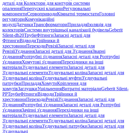
деталі для Колектори для контурів системи
опалення
Перепускні клапани
Регулювальні
компоненти
Сервоприводи
Кімнатні термостати
Головні
регулятори
Комунікаційні
модулі
Датчики
Трансформатори
Приладдя
Ізоляція для
колекторів
Системи внутрішньої каналізації будівель
Geberit
Silent-db20
Труби
Фітинги
Запасні деталі для
Фітинги
Відводи
Трійники й
хрестовини
Переходи
Ревізії
Запасні деталі для
Ревізії
З'єднання
Запасні деталі для З'єднання
Зварні
з'єднання
Розтрубні з'єднання
Запасні деталі для Розтрубні
з'єднання
Хомутові з'єднання
Перехідники на інші
матеріали
З'єднувальні елементи
Запасні деталі для
З'єднувальні елементи
З'єднувальні коліна
Запасні деталі для
З'єднувальні коліна
З'єднувальні муфти
З'єднувальні
патрубки
Приладдя
Хомути
Кріплення для
хомутів
Заглушки
Ущільнення
Витратні матеріали
Geberit Silent-
PP
Труби
Фітинги
Відводи
Трійники й
хрестовини
Переходи
Ревізії
З'єднання
Запасні деталі для
З'єднання
Розтрубні з'єднання
Запасні деталі для Розтрубні
з'єднання
Зачіпні з'єднання
Перехідники на інші
матеріали
З'єднувальні елементи
Запасні деталі для
З'єднувальні елементи
З'єднувальні коліна
Запасні деталі для
З'єднувальні коліна
З'єднувальні патрубки
Запасні деталі для
З'єднувальні