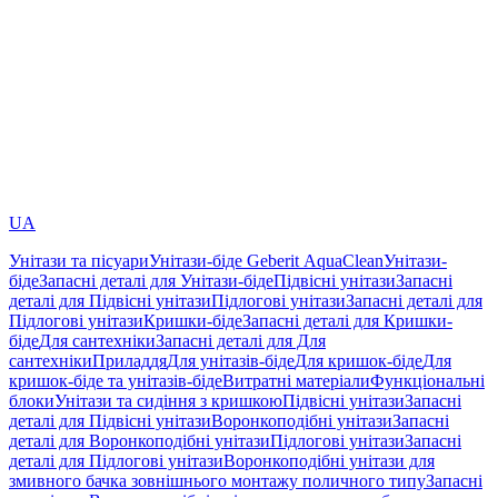
UA
Унітази та пісуари
Унітази-біде Geberit AquaClean
Унітази-
біде
Запасні деталі для Унітази-біде
Підвісні унітази
Запасні
деталі для Підвісні унітази
Підлогові унітази
Запасні деталі для
Підлогові унітази
Кришки-біде
Запасні деталі для Кришки-
біде
Для сантехніки
Запасні деталі для Для
сантехніки
Приладдя
Для унітазів-біде
Для кришок-біде
Для
кришок-біде та унітазів-біде
Витратні матеріали
Функціональні
блоки
Унітази та сидіння з кришкою
Підвісні унітази
Запасні
деталі для Підвісні унітази
Воронкоподібні унітази
Запасні
деталі для Воронкоподібні унітази
Підлогові унітази
Запасні
деталі для Підлогові унітази
Воронкоподібні унітази для
змивного бачка зовнішнього монтажу поличного типу
Запасні