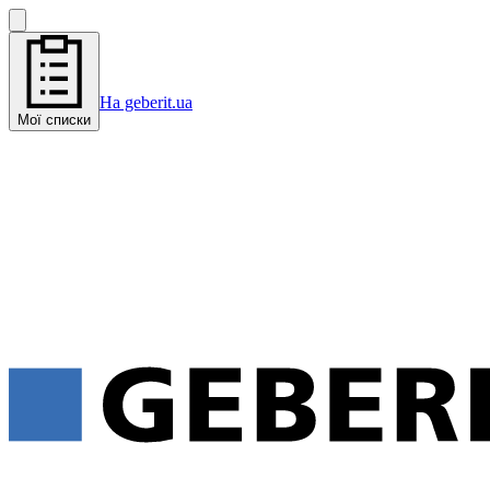
На geberit.ua
Мої списки