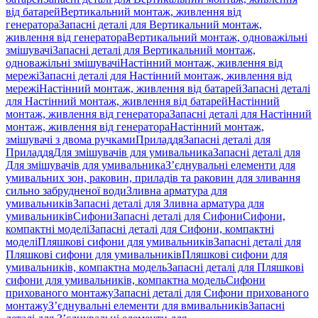
від батарей
Вертикальний монтаж, живлення від
генератора
Запасні деталі для Вертикальний монтаж,
живлення від генератора
Вертикальний монтаж, одноважільні
змішувачі
Запасні деталі для Вертикальний монтаж,
одноважільні змішувачі
Настінний монтаж, живлення від
мережі
Запасні деталі для Настінний монтаж, живлення від
мережі
Настінний монтаж, живлення від батарей
Запасні деталі
для Настінний монтаж, живлення від батарей
Настінний
монтаж, живлення від генератора
Запасні деталі для Настінний
монтаж, живлення від генератора
Настінний монтаж,
змішувачі з двома ручками
Приладдя
Запасні деталі для
Приладдя
Для змішувачів для умивальника
Запасні деталі для
Для змішувачів для умивальника
З’єднувальні елементи для
умивальних зон, раковин, приладів та раковин для зливання
сильно забрудненої води
Зливна арматура для
умивальників
Запасні деталі для Зливна арматура для
умивальників
Сифони
Запасні деталі для Сифони
Сифони,
компактні моделі
Запасні деталі для Сифони, компактні
моделі
Пляшкові сифони для умивальників
Запасні деталі для
Пляшкові сифони для умивальників
Пляшкові сифони для
умивальників, компактна модель
Запасні деталі для Пляшкові
сифони для умивальників, компактна модель
Сифони
прихованого монтажу
Запасні деталі для Сифони прихованого
монтажу
З’єднувальні елементи для вмивальників
Запасні