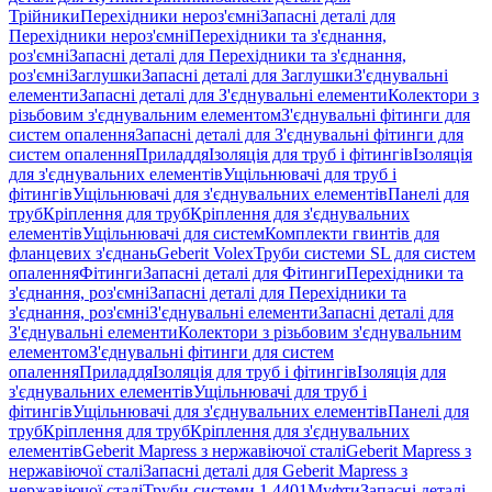
Трійники
Перехідники нероз'ємні
Запасні деталі для
Перехідники нероз'ємні
Перехідники та з'єднання,
роз'ємні
Запасні деталі для Перехідники та з'єднання,
роз'ємні
Заглушки
Запасні деталі для Заглушки
З'єднувальні
елементи
Запасні деталі для З'єднувальні елементи
Колектори з
різьбовим з'єднувальним елементом
З'єднувальні фітинги для
систем опалення
Запасні деталі для З'єднувальні фітинги для
систем опалення
Приладдя
Ізоляція для труб і фітингів
Ізоляція
для з'єднувальних елементів
Ущільнювачі для труб і
фітингів
Ущільнювачі для з'єднувальних елементів
Панелі для
труб
Кріплення для труб
Кріплення для з'єднувальних
елементів
Ущільнювачі для систем
Комплекти гвинтів для
фланцевих з'єднань
Geberit Volex
Труби системи SL для систем
опалення
Фітинги
Запасні деталі для Фітинги
Перехідники та
з'єднання, роз'ємні
Запасні деталі для Перехідники та
з'єднання, роз'ємні
З'єднувальні елементи
Запасні деталі для
З'єднувальні елементи
Колектори з різьбовим з'єднувальним
елементом
З'єднувальні фітинги для систем
опалення
Приладдя
Ізоляція для труб і фітингів
Ізоляція для
з'єднувальних елементів
Ущільнювачі для труб і
фітингів
Ущільнювачі для з'єднувальних елементів
Панелі для
труб
Кріплення для труб
Кріплення для з'єднувальних
елементів
Geberit Mapress з нержавіючої сталі
Geberit Mapress з
нержавіючої сталі
Запасні деталі для Geberit Mapress з
нержавіючої сталі
Труби системи 1.4401
Муфти
Запасні деталі