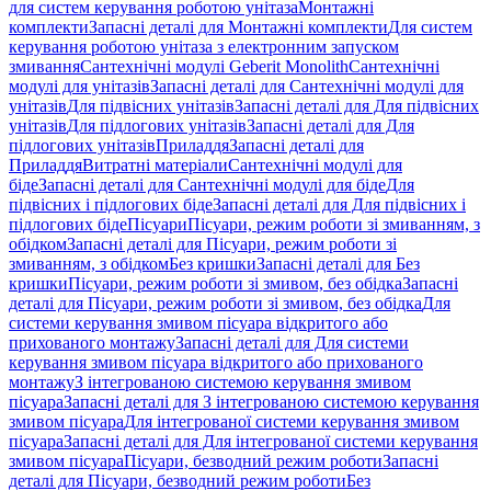
для систем керування роботою унітаза
Монтажні
комплекти
Запасні деталі для Монтажні комплекти
Для систем
керування роботою унітаза з електронним запуском
змивання
Сантехнічні модулі Geberit Monolith
Сантехнічні
модулі для унітазів
Запасні деталі для Сантехнічні модулі для
унітазів
Для підвісних унітазів
Запасні деталі для Для підвісних
унітазів
Для підлогових унітазів
Запасні деталі для Для
підлогових унітазів
Приладдя
Запасні деталі для
Приладдя
Витратні матеріали
Сантехнічні модулі для
біде
Запасні деталі для Сантехнічні модулі для біде
Для
підвісних і підлогових біде
Запасні деталі для Для підвісних і
підлогових біде
Пісуари
Пісуари, режим роботи зі змиванням, з
обідком
Запасні деталі для Пісуари, режим роботи зі
змиванням, з обідком
Без кришки
Запасні деталі для Без
кришки
Пісуари, режим роботи зі змивом, без обідка
Запасні
деталі для Пісуари, режим роботи зі змивом, без обідка
Для
системи керування змивом пісуара відкритого або
прихованого монтажу
Запасні деталі для Для системи
керування змивом пісуара відкритого або прихованого
монтажу
З інтегрованою системою керування змивом
пісуара
Запасні деталі для З інтегрованою системою керування
змивом пісуара
Для інтегрованої системи керування змивом
пісуара
Запасні деталі для Для інтегрованої системи керування
змивом пісуара
Пісуари, безводний режим роботи
Запасні
деталі для Пісуари, безводний режим роботи
Без