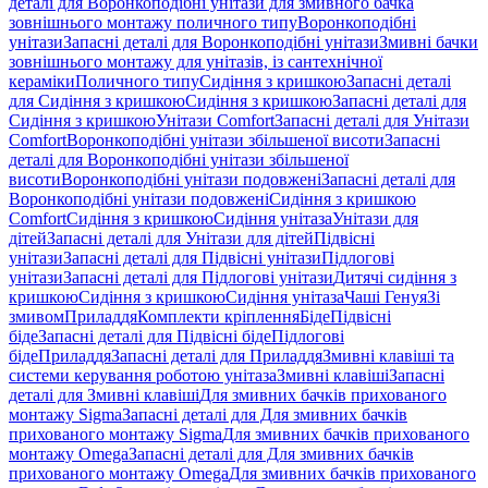
деталі для Воронкоподібні унітази для змивного бачка
зовнішнього монтажу поличного типу
Воронкоподібні
унітази
Запасні деталі для Воронкоподібні унітази
Змивні бачки
зовнішнього монтажу для унітазів, із сантехнічної
кераміки
Поличного типу
Сидіння з кришкою
Запасні деталі
для Сидіння з кришкою
Сидіння з кришкою
Запасні деталі для
Сидіння з кришкою
Унітази Comfort
Запасні деталі для Унітази
Comfort
Воронкоподібні унітази збільшеної висоти
Запасні
деталі для Воронкоподібні унітази збільшеної
висоти
Воронкоподібні унітази подовжені
Запасні деталі для
Воронкоподібні унітази подовжені
Сидіння з кришкою
Comfort
Сидіння з кришкою
Сидіння унітаза
Унітази для
дітей
Запасні деталі для Унітази для дітей
Підвісні
унітази
Запасні деталі для Підвісні унітази
Підлогові
унітази
Запасні деталі для Підлогові унітази
Дитячі сидіння з
кришкою
Сидіння з кришкою
Сидіння унітаза
Чаші Генуя
Зі
змивом
Приладдя
Комплекти кріплення
Біде
Підвісні
біде
Запасні деталі для Підвісні біде
Підлогові
біде
Приладдя
Запасні деталі для Приладдя
Змивні клавіші та
системи керування роботою унітаза
Змивні клавіші
Запасні
деталі для Змивні клавіші
Для змивних бачків прихованого
монтажу Sigma
Запасні деталі для Для змивних бачків
прихованого монтажу Sigma
Для змивних бачків прихованого
монтажу Omega
Запасні деталі для Для змивних бачків
прихованого монтажу Omega
Для змивних бачків прихованого