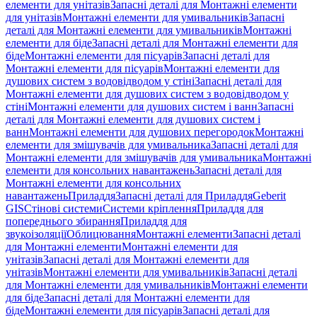
елементи для унітазів
Запасні деталі для Монтажні елементи
для унітазів
Монтажні елементи для умивальників
Запасні
деталі для Монтажні елементи для умивальників
Монтажні
елементи для біде
Запасні деталі для Монтажні елементи для
біде
Монтажні елементи для пісуарів
Запасні деталі для
Монтажні елементи для пісуарів
Монтажні елементи для
душових систем з водовідводом у стіні
Запасні деталі для
Монтажні елементи для душових систем з водовідводом у
стіні
Монтажні елементи для душових систем і ванн
Запасні
деталі для Монтажні елементи для душових систем і
ванн
Монтажні елементи для душових перегородок
Монтажні
елементи для змішувачів для умивальника
Запасні деталі для
Монтажні елементи для змішувачів для умивальника
Монтажні
елементи для консольних навантажень
Запасні деталі для
Монтажні елементи для консольних
навантажень
Приладдя
Запасні деталі для Приладдя
Geberit
GIS
Стінові системи
Системи кріплення
Приладдя для
попереднього збирання
Приладдя для
звукоізоляції
Облицювання
Монтажні елементи
Запасні деталі
для Монтажні елементи
Монтажні елементи для
унітазів
Запасні деталі для Монтажні елементи для
унітазів
Монтажні елементи для умивальників
Запасні деталі
для Монтажні елементи для умивальників
Монтажні елементи
для біде
Запасні деталі для Монтажні елементи для
біде
Монтажні елементи для пісуарів
Запасні деталі для