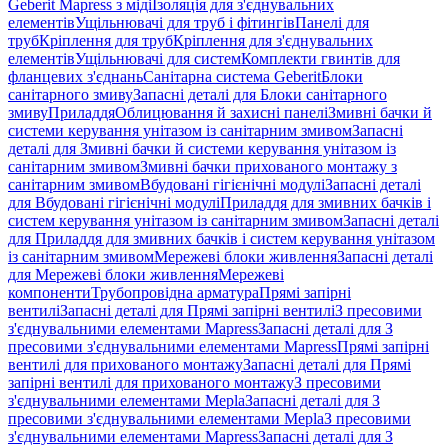
Geberit Mapress з міді
Ізоляція для з'єднувальних
елементів
Ущільнювачі для труб і фітингів
Панелі для
труб
Кріплення для труб
Кріплення для з'єднувальних
елементів
Ущільнювачі для систем
Комплекти гвинтів для
фланцевих з'єднань
Санітарна система Geberit
Блоки
санітарного змиву
Запасні деталі для Блоки санітарного
змиву
Приладдя
Облицювання й захисні панелі
Змивні бачки й
системи керування унітазом із санітарним змивом
Запасні
деталі для Змивні бачки й системи керування унітазом із
санітарним змивом
Змивні бачки прихованого монтажу з
санітарним змивом
Вбудовані гігієнічні модулі
Запасні деталі
для Вбудовані гігієнічні модулі
Приладдя для змивних бачків і
систем керування унітазом із санітарним змивом
Запасні деталі
для Приладдя для змивних бачків і систем керування унітазом
із санітарним змивом
Мережеві блоки живлення
Запасні деталі
для Мережеві блоки живлення
Мережеві
компоненти
Трубопровідна арматура
Прямі запірні
вентилі
Запасні деталі для Прямі запірні вентилі
З пресовими
з'єднувальними елементами Mapress
Запасні деталі для З
пресовими з'єднувальними елементами Mapress
Прямі запірні
вентилі для прихованого монтажу
Запасні деталі для Прямі
запірні вентилі для прихованого монтажу
З пресовими
з'єднувальними елементами Mepla
Запасні деталі для З
пресовими з'єднувальними елементами Mepla
З пресовими
з'єднувальними елементами Mapress
Запасні деталі для З