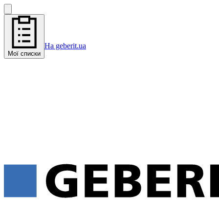
На geberit.ua
Мої списки