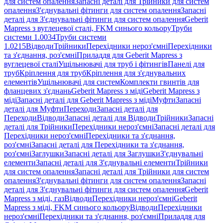
для систем опалення
Запасні деталі для Трійники для систем
опалення
З'єднувальні фітинги для систем опалення
Запасні
деталі для З'єднувальні фітинги для систем опалення
Geberit
Mapress з вуглецевої сталі, FKM синього кольору
Труби
системи 1.0034
Труби системи
1.0215
Відводи
Трійники
Перехідники нероз'ємні
Перехідники
та з'єднання, роз'ємні
Приладдя для Geberit Mapress з
вуглецевої сталі
Ущільнювачі для труб і фітингів
Панелі для
труб
Кріплення для труб
Кріплення для з'єднувальних
елементів
Ущільнювачі для систем
Комплекти гвинтів для
фланцевих з'єднань
Geberit Mapress з міді
Geberit Mapress з
міді
Запасні деталі для Geberit Mapress з міді
Муфти
Запасні
деталі для Муфти
Переходи
Запасні деталі для
Переходи
Відводи
Запасні деталі для Відводи
Трійники
Запасні
деталі для Трійники
Перехідники нероз'ємні
Запасні деталі для
Перехідники нероз'ємні
Перехідники та з'єднання,
роз'ємні
Запасні деталі для Перехідники та з'єднання,
роз'ємні
Заглушки
Запасні деталі для Заглушки
З'єднувальні
елементи
Запасні деталі для З'єднувальні елементи
Трійники
для систем опалення
Запасні деталі для Трійники для систем
опалення
З'єднувальні фітинги для систем опалення
Запасні
деталі для З'єднувальні фітинги для систем опалення
Geberit
Mapress з міді, газ
Відводи
Перехідники нероз'ємні
Geberit
Mapress з міді, FKM синього кольору
Відводи
Перехідники
нероз'ємні
Перехідники та з'єднання, роз'ємні
Приладдя для