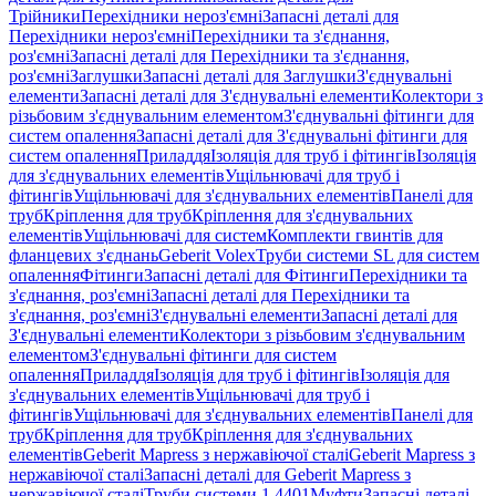
Трійники
Перехідники нероз'ємні
Запасні деталі для
Перехідники нероз'ємні
Перехідники та з'єднання,
роз'ємні
Запасні деталі для Перехідники та з'єднання,
роз'ємні
Заглушки
Запасні деталі для Заглушки
З'єднувальні
елементи
Запасні деталі для З'єднувальні елементи
Колектори з
різьбовим з'єднувальним елементом
З'єднувальні фітинги для
систем опалення
Запасні деталі для З'єднувальні фітинги для
систем опалення
Приладдя
Ізоляція для труб і фітингів
Ізоляція
для з'єднувальних елементів
Ущільнювачі для труб і
фітингів
Ущільнювачі для з'єднувальних елементів
Панелі для
труб
Кріплення для труб
Кріплення для з'єднувальних
елементів
Ущільнювачі для систем
Комплекти гвинтів для
фланцевих з'єднань
Geberit Volex
Труби системи SL для систем
опалення
Фітинги
Запасні деталі для Фітинги
Перехідники та
з'єднання, роз'ємні
Запасні деталі для Перехідники та
з'єднання, роз'ємні
З'єднувальні елементи
Запасні деталі для
З'єднувальні елементи
Колектори з різьбовим з'єднувальним
елементом
З'єднувальні фітинги для систем
опалення
Приладдя
Ізоляція для труб і фітингів
Ізоляція для
з'єднувальних елементів
Ущільнювачі для труб і
фітингів
Ущільнювачі для з'єднувальних елементів
Панелі для
труб
Кріплення для труб
Кріплення для з'єднувальних
елементів
Geberit Mapress з нержавіючої сталі
Geberit Mapress з
нержавіючої сталі
Запасні деталі для Geberit Mapress з
нержавіючої сталі
Труби системи 1.4401
Муфти
Запасні деталі