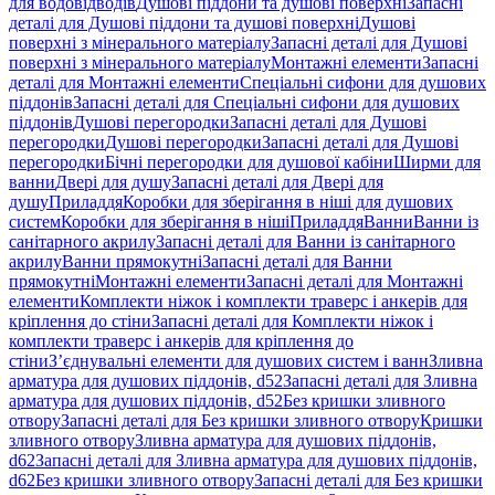
для водовідводів
Душові піддони та душові поверхні
Запасні
деталі для Душові піддони та душові поверхні
Душові
поверхні з мінерального матеріалу
Запасні деталі для Душові
поверхні з мінерального матеріалу
Монтажні елементи
Запасні
деталі для Монтажні елементи
Спеціальні сифони для душових
піддонів
Запасні деталі для Спеціальні сифони для душових
піддонів
Душові перегородки
Запасні деталі для Душові
перегородки
Душові перегородки
Запасні деталі для Душові
перегородки
Бічні перегородки для душової кабіни
Ширми для
ванни
Двері для душу
Запасні деталі для Двері для
душу
Приладдя
Коробки для зберігання в ніші для душових
систем
Коробки для зберігання в ніші
Приладдя
Ванни
Ванни із
санітарного акрилу
Запасні деталі для Ванни із санітарного
акрилу
Ванни прямокутні
Запасні деталі для Ванни
прямокутні
Монтажні елементи
Запасні деталі для Монтажні
елементи
Комплекти ніжок і комплекти траверс і анкерів для
кріплення до стіни
Запасні деталі для Комплекти ніжок і
комплекти траверс і анкерів для кріплення до
стіни
З’єднувальні елементи для душових систем і ванн
Зливна
арматура для душових піддонів, d52
Запасні деталі для Зливна
арматура для душових піддонів, d52
Без кришки зливного
отвору
Запасні деталі для Без кришки зливного отвору
Кришки
зливного отвору
Зливна арматура для душових піддонів,
d62
Запасні деталі для Зливна арматура для душових піддонів,
d62
Без кришки зливного отвору
Запасні деталі для Без кришки