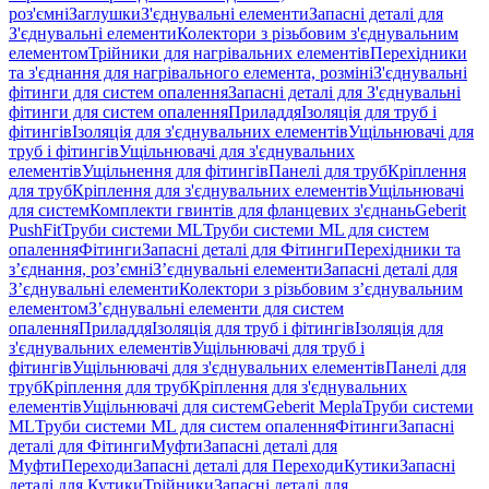
роз'ємні
Заглушки
З'єднувальні елементи
Запасні деталі для
З'єднувальні елементи
Колектори з різьбовим з'єднувальним
елементом
Трійники для нагрівальних елементів
Перехідники
та з'єднання для нагрівального елемента, розміні
З'єднувальні
фітинги для систем опалення
Запасні деталі для З'єднувальні
фітинги для систем опалення
Приладдя
Ізоляція для труб і
фітингів
Ізоляція для з'єднувальних елементів
Ущільнювачі для
труб і фітингів
Ущільнювачі для з'єднувальних
елементів
Ущільнення для фітингів
Панелі для труб
Кріплення
для труб
Кріплення для з'єднувальних елементів
Ущільнювачі
для систем
Комплекти гвинтів для фланцевих з'єднань
Geberit
PushFit
Труби системи ML
Труби системи ML для систем
опалення
Фітинги
Запасні деталі для Фітинги
Перехідники та
з’єднання, роз’ємні
З’єднувальні елементи
Запасні деталі для
З’єднувальні елементи
Колектори з різьбовим з’єднувальним
елементом
З’єднувальні елементи для систем
опалення
Приладдя
Ізоляція для труб і фітингів
Ізоляція для
з'єднувальних елементів
Ущільнювачі для труб і
фітингів
Ущільнювачі для з'єднувальних елементів
Панелі для
труб
Кріплення для труб
Кріплення для з'єднувальних
елементів
Ущільнювачі для систем
Geberit Mepla
Труби системи
ML
Труби системи ML для систем опалення
Фітинги
Запасні
деталі для Фітинги
Муфти
Запасні деталі для
Муфти
Переходи
Запасні деталі для Переходи
Кутики
Запасні
деталі для Кутики
Трійники
Запасні деталі для