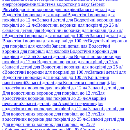
енергозбереження
Система водостоку з даху Geberit
Pluvia
Водостічні воронки для покрівлі
Запасні деталі для
Водостічні воронки для покрівлі
Водостічні воронки для
покрівлі до 12 л/с
Запасні деталі для Водостічні воронки для
покрівлі до 12 л/с
Водостічні воронки для покрівлі до 25 л/
с
Запасні деталі для Водостічні воронки для покрівлі до 25 л/
с
Водостічні воронки для покрівлі до 100 л/с
Запасні деталі для
Водостічні воронки для покрівлі до 100 л/с
Водостічні воронки
для покрівлі для жолобів
Запасні деталі для Водостічні
воронки для покрівлі для жолобів
Водостічні воронки для
покрівлі до 12 л/с
Запасні деталі для Водостічні воронки для
покрівлі до 12 л/с
Водостічні воронки для покрівлі до 25 л/
с
Запасні деталі для Водостічні воронки для покрівлі до 25 л/
с
Водостічні воронки для покрівлі до 100 л/с
Запасні деталі для
Водостічні воронки для покрівлі до 100 л/с
Кріплення
пароізоляції
Запасні деталі для Кріплення пароізоляції
Для
водостічних воронок для покрівлі до 12 л/с
Запасні деталі для
Для водостічних воронок для покрівлі до 12 л/с
Для
водостічних воронок для покрівлі до 25 л/с
Аварійні
переливи
Запасні деталі для Аварійні переливи
Для
водостічних воронок для покрівлі до 12 л/с
Запасні деталі для
Для водостічних воронок для покрівлі до 12 л/с
Для
водостічних воронок для покрівлі до 25 л/с
Запасні деталі для
Для водостічних воронок для покрівлі до 25 л/
с
Кріплення
Система кріплення d40–200
Система кріплення