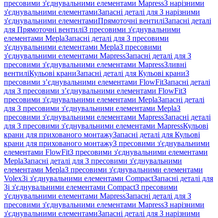
пресовими з'єднувальними елементами Mapress
З нарізними
з'єднувальними елементами
Запасні деталі для З нарізними
з'єднувальними елементами
Прямоточні вентилі
Запасні деталі
для Прямоточні вентилі
З пресовими з'єднувальними
елементами Mepla
Запасні деталі для З пресовими
з'єднувальними елементами Mepla
З пресовими
з'єднувальними елементами Mapress
Запасні деталі для З
пресовими з'єднувальними елементами Mapress
Зливні
вентилі
Кульові крани
Запасні деталі для Кульові крани
З
пресовими з’єднувальними елементами FlowFit
Запасні деталі
для З пресовими з’єднувальними елементами FlowFit
З
пресовими з'єднувальними елементами Mepla
Запасні деталі
для З пресовими з'єднувальними елементами Mepla
З
пресовими з'єднувальними елементами Mapress
Запасні деталі
для З пресовими з'єднувальними елементами Mapress
Кульові
крани для прихованого монтажу
Запасні деталі для Кульові
крани для прихованого монтажу
З пресовими з'єднувальними
елементами FlowFit
З пресовими з'єднувальними елементами
Mepla
Запасні деталі для З пресовими з'єднувальними
елементами Mepla
З пресовими з'єднувальними елементами
Volex
Зі з'єднувальними елементами Compact
Запасні деталі для
Зі з'єднувальними елементами Compact
З пресовими
з'єднувальними елементами Mapress
Запасні деталі для З
пресовими з'єднувальними елементами Mapress
З нарізними
з'єднувальними елементами
Запасні деталі для З нарізними