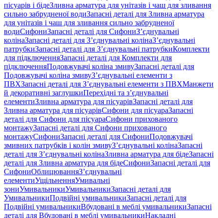
пісуарів і біде
Зливна арматура для унітазів і чаш для зливання
сильно забрудненої води
Запасні деталі для Зливна арматура
для унітазів і чаш для зливання сильно забрудненої
води
Сифони
Запасні деталі для Сифони
З’єднувальні
коліна
Запасні деталі для З’єднувальні коліна
З’єднувальні
патрубки
Запасні деталі для З’єднувальні патрубки
Комплекти
для підключення
Запасні деталі для Комплекти для
підключення
Подовжувачі коліна змиву
Запасні деталі для
Подовжувачі коліна змиву
З’єднувальні елементи з
ПВХ
Запасні деталі для З’єднувальні елементи з ПВХ
Манжети
й декоративні заглушки
Перехідні та з’єднувальні
елементи
Зливна арматура для пісуарів
Запасні деталі для
Зливна арматура для пісуарів
Сифони для пісуара
Запасні
деталі для Сифони для пісуара
Сифони прихованого
монтажу
Запасні деталі для Сифони прихованого
монтажу
Сифони
Запасні деталі для Сифони
Подовжувачі
змивних патрубків і колін змиву
З’єднувальні коліна
Запасні
деталі для З’єднувальні коліна
Зливна арматура для біде
Запасні
деталі для Зливна арматура для біде
Сифони
Запасні деталі для
Сифони
Облицювання
З’єднувальні
елементи
Ущільнення
Умивальні
зони
Умивальники
Умивальники
Запасні деталі для
Умивальники
Подвійні умивальники
Запасні деталі для
Подвійні умивальники
Вбудовані в меблі умивальники
Запасні
деталі для Вбудовані в меблі умивальники
Накладні