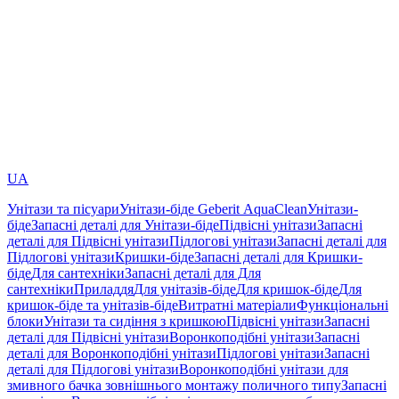
UA
Унітази та пісуари
Унітази-біде Geberit AquaClean
Унітази-
біде
Запасні деталі для Унітази-біде
Підвісні унітази
Запасні
деталі для Підвісні унітази
Підлогові унітази
Запасні деталі для
Підлогові унітази
Кришки-біде
Запасні деталі для Кришки-
біде
Для сантехніки
Запасні деталі для Для
сантехніки
Приладдя
Для унітазів-біде
Для кришок-біде
Для
кришок-біде та унітазів-біде
Витратні матеріали
Функціональні
блоки
Унітази та сидіння з кришкою
Підвісні унітази
Запасні
деталі для Підвісні унітази
Воронкоподібні унітази
Запасні
деталі для Воронкоподібні унітази
Підлогові унітази
Запасні
деталі для Підлогові унітази
Воронкоподібні унітази для
змивного бачка зовнішнього монтажу поличного типу
Запасні