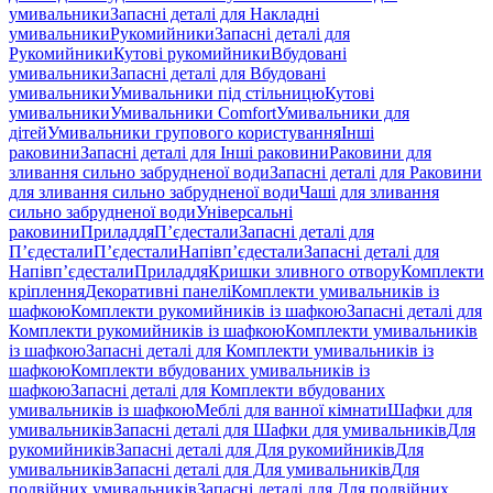
умивальники
Запасні деталі для Накладні
умивальники
Рукомийники
Запасні деталі для
Рукомийники
Кутові рукомийники
Вбудовані
умивальники
Запасні деталі для Вбудовані
умивальники
Умивальники під стільницю
Кутові
умивальники
Умивальники Comfort
Умивальники для
дітей
Умивальники групового користування
Інші
раковини
Запасні деталі для Інші раковини
Раковини для
зливання сильно забрудненої води
Запасні деталі для Раковини
для зливання сильно забрудненої води
Чаші для зливання
сильно забрудненої води
Універсальні
раковини
Приладдя
П’єдестали
Запасні деталі для
П’єдестали
П’єдестали
Напівп’єдестали
Запасні деталі для
Напівп’єдестали
Приладдя
Кришки зливного отвору
Комплекти
кріплення
Декоративні панелі
Комплекти умивальників із
шафкою
Комплекти рукомийників із шафкою
Запасні деталі для
Комплекти рукомийників із шафкою
Комплекти умивальників
із шафкою
Запасні деталі для Комплекти умивальників із
шафкою
Комплекти вбудованих умивальників із
шафкою
Запасні деталі для Комплекти вбудованих
умивальників із шафкою
Меблі для ванної кімнати
Шафки для
умивальників
Запасні деталі для Шафки для умивальників
Для
рукомийників
Запасні деталі для Для рукомийників
Для
умивальників
Запасні деталі для Для умивальників
Для
подвійних умивальників
Запасні деталі для Для подвійних