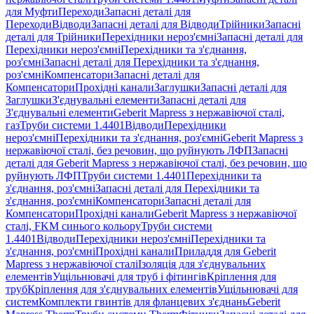
для Муфти
Переходи
Запасні деталі для
Переходи
Відводи
Запасні деталі для Відводи
Трійники
Запасні
деталі для Трійники
Перехідники нероз'ємні
Запасні деталі для
Перехідники нероз'ємні
Перехідники та з'єднання,
роз'ємні
Запасні деталі для Перехідники та з'єднання,
роз'ємні
Компенсатори
Запасні деталі для
Компенсатори
Прохідні канали
Заглушки
Запасні деталі для
Заглушки
З'єднувальні елементи
Запасні деталі для
З'єднувальні елементи
Geberit Mapress з нержавіючої сталі,
газ
Труби системи 1.4401
Відводи
Перехідники
нероз'ємні
Перехідники та з'єднання, роз'ємні
Geberit Mapress з
нержавіючої сталі, без речовин, що руйнують ЛФП
Запасні
деталі для Geberit Mapress з нержавіючої сталі, без речовин, що
руйнують ЛФП
Труби системи 1.4401
Перехідники та
з'єднання, роз'ємні
Запасні деталі для Перехідники та
з'єднання, роз'ємні
Компенсатори
Запасні деталі для
Компенсатори
Прохідні канали
Geberit Mapress з нержавіючої
сталі, FKM синього кольору
Труби системи
1.4401
Відводи
Перехідники нероз'ємні
Перехідники та
з'єднання, роз'ємні
Прохідні канали
Приладдя для Geberit
Mapress з нержавіючої сталі
Ізоляція для з'єднувальних
елементів
Ущільнювачі для труб і фітингів
Кріплення для
труб
Кріплення для з'єднувальних елементів
Ущільнювачі для
систем
Комплекти гвинтів для фланцевих з'єднань
Geberit