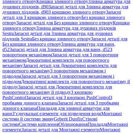
зливного отвору
Кришки зливного отвору
Зливна арматура для
душових піддонів, d90
Запасні деталі для Зливна арматура для
душових піддонів, d90
З кришкою зливного отвору
Запасні
деталі для З кришкою зливного отвору
Без кришки зливного
отвору
Запасні деталі для Без кришки зливного отвору
Кришки
зливного отвору
Зливна арматура для душових піддонів
Sestra
Запасні деталі для Зливна арматура для душових
піддонів Sestra
Без кришки зливного отвору
Запасні деталі для
Без кришки зливного отвору
Зливна арматура для ванн,
d52
Запасні деталі для Зливна арматура для ванн, d52
З
поворотним механізмом
Запасні деталі для З поворотним
механізмом
Декоративні комплекти для поворотного
механізму
Запасні деталі для Декоративні комплекти для
поворотного механізму
З поворотним механізмом і
підводом
Запасні деталі для З поворотним механізмом і
підводом
Декоративні комплекти для поворотного механізму й
підводу
Запасні деталі для Декоративні комплекти для
поворотного механізму й підводу
З кнопкою
PushControl
Запасні деталі для З кнопкою PushControl
З
пробками донного клапана
Запасні деталі для З пробками
донного клапана
Приладдя для зливної арматури для
ванн
З’єднувальні елементи для підведення води
Монтажні
системи й системи змиву
Geberit Duofix
Стінові
системи
Системи кріплення
Облицювання
Приладдя
Монтажні
елементи
Запасні деталі для Монтажні елементи
Монтажні