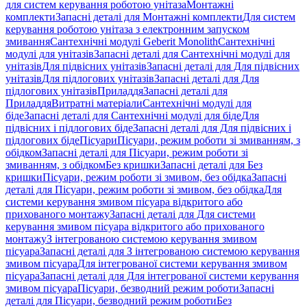
для систем керування роботою унітаза
Монтажні
комплекти
Запасні деталі для Монтажні комплекти
Для систем
керування роботою унітаза з електронним запуском
змивання
Сантехнічні модулі Geberit Monolith
Сантехнічні
модулі для унітазів
Запасні деталі для Сантехнічні модулі для
унітазів
Для підвісних унітазів
Запасні деталі для Для підвісних
унітазів
Для підлогових унітазів
Запасні деталі для Для
підлогових унітазів
Приладдя
Запасні деталі для
Приладдя
Витратні матеріали
Сантехнічні модулі для
біде
Запасні деталі для Сантехнічні модулі для біде
Для
підвісних і підлогових біде
Запасні деталі для Для підвісних і
підлогових біде
Пісуари
Пісуари, режим роботи зі змиванням, з
обідком
Запасні деталі для Пісуари, режим роботи зі
змиванням, з обідком
Без кришки
Запасні деталі для Без
кришки
Пісуари, режим роботи зі змивом, без обідка
Запасні
деталі для Пісуари, режим роботи зі змивом, без обідка
Для
системи керування змивом пісуара відкритого або
прихованого монтажу
Запасні деталі для Для системи
керування змивом пісуара відкритого або прихованого
монтажу
З інтегрованою системою керування змивом
пісуара
Запасні деталі для З інтегрованою системою керування
змивом пісуара
Для інтегрованої системи керування змивом
пісуара
Запасні деталі для Для інтегрованої системи керування
змивом пісуара
Пісуари, безводний режим роботи
Запасні
деталі для Пісуари, безводний режим роботи
Без