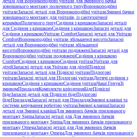
деталі для Воронкоподібні унітази для змивного бачка
зовнішнього монтажу поличного типу
Воронкоподібні
унітази
Запасні деталі для Воронкоподібні унітази
Змивні бачки
зовнішнього монтажу для унітазів, із сантехнічної
кераміки
Поличного типу
Сидіння з кришкою
Запасні деталі
для Сидіння з кришкою
Сидіння з кришкою
Запасні деталі для
Сидіння з кришкою
Унітази Comfort
Запасні деталі для Унітази
Comfort
Воронкоподібні унітази збільшеної висоти
Запасні
деталі для Воронкоподібні унітази збільшеної
висоти
Воронкоподібні унітази подовжені
Запасні деталі для
Воронкоподібні унітази подовжені
Сидіння з кришкою
Comfort
Сидіння з кришкою
Сидіння унітаза
Унітази для
дітей
Запасні деталі для Унітази для дітей
Підвісні
унітази
Запасні деталі для Підвісні унітази
Підлогові
унітази
Запасні деталі для Підлогові унітази
Дитячі сидіння з
кришкою
Сидіння з кришкою
Сидіння унітаза
Чаші Генуя
Зі
змивом
Приладдя
Комплекти кріплення
Біде
Підвісні
біде
Запасні деталі для Підвісні біде
Підлогові
біде
Приладдя
Запасні деталі для Приладдя
Змивні клавіші та
системи керування роботою унітаза
Змивні клавіші
Запасні
деталі для Змивні клавіші
Для змивних бачків прихованого
монтажу Sigma
Запасні деталі для Для змивних бачків
прихованого монтажу Sigma
Для змивних бачків прихованого
монтажу Omega
Запасні деталі для Для змивних бачків
прихованого монтажу Omega
Для змивних бачків прихованого