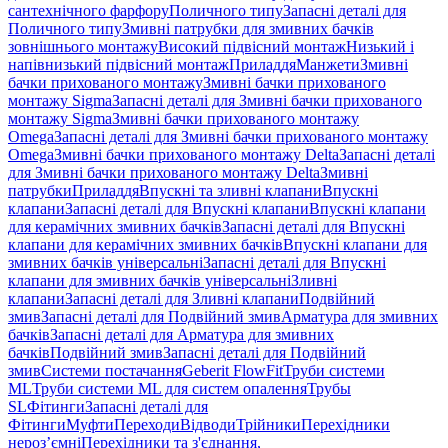
сантехнічного фарфору
Поличного типу
Запасні деталі для
Поличного типу
Змивні патрубки для змивних бачків
зовнішнього монтажу
Високий підвісний монтаж
Низький і
напівнизький підвісний монтаж
Приладдя
Манжети
Змивні
бачки прихованого монтажу
Змивні бачки прихованого
монтажу Sigma
Запасні деталі для Змивні бачки прихованого
монтажу Sigma
Змивні бачки прихованого монтажу
Omega
Запасні деталі для Змивні бачки прихованого монтажу
Omega
Змивні бачки прихованого монтажу Delta
Запасні деталі
для Змивні бачки прихованого монтажу Delta
Змивні
патрубки
Приладдя
Впускні та зливні клапани
Впускні
клапани
Запасні деталі для Впускні клапани
Впускні клапани
для керамічних змивних бачків
Запасні деталі для Впускні
клапани для керамічних змивних бачків
Впускні клапани для
змивних бачків універсальні
Запасні деталі для Впускні
клапани для змивних бачків універсальні
Зливні
клапани
Запасні деталі для Зливні клапани
Подвійний
змив
Запасні деталі для Подвійний змив
Арматура для змивних
бачкiв
Запасні деталі для Арматура для змивних
бачкiв
Подвійний змив
Запасні деталі для Подвійний
змив
Системи постачання
Geberit FlowFit
Труби системи
ML
Труби системи ML для систем опалення
Трубы
SL
Фітинги
Запасні деталі для
Фітинги
Муфти
Переходи
Відводи
Трійники
Перехідники
нероз’ємні
Перехідники та з'єднання,