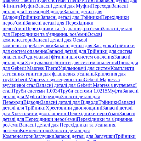
Mapress Therm
Труби системи Therm
Фітинги
Запасні деталі для
Фітинги
Муфти
Запасні деталі для Муфти
Переходи
Запасні
деталі для Переходи
Відводи
Запасні деталі для
Відводи
Трійники
Запасні деталі для Трійники
Перехідники
нероз’ємні
Запасні деталі для Перехідники
нероз’ємні
Перехідники та з’єднання, роз’ємні
Запасні деталі
для Перехідники та з’єднання, роз’ємні
Осьові
компенсатори
Запасні деталі для Осьові
компенсатори
Заглушки
Запасні деталі для Заглушки
Трійники
для систем опалення
Запасні деталі для Трійники для систем
опалення
З'єднувальні фітинги для систем опалення
Запасні
деталі для З'єднувальні фітинги для систем опалення
Приладдя
для Geberit Mapress Therm
Ущільнювачі для систем
Комплекти
затискних гвинтів для фланцевих з'єднань
Кріплення для
труб
Geberit Mapress з вуглецевої сталі
Geberit Mapress з
вуглецевої сталі
Запасні деталі для Geberit Mapress з вуглецевої
сталі
Труби системи 1.0034
Труби системи 1.0215
Муфти
Запасні
деталі для Муфти
Переходи
Запасні деталі для
Переходи
Відводи
Запасні деталі для Відводи
Трійники
Запасні
деталі для Трійники
Хрестовини двоплощинні
Запасні деталі
для Хрестовини двоплощинні
Перехідники нероз'ємні
Запасні
деталі для Перехідники нероз'ємні
Перехідники та з'єднання,
роз'ємні
Запасні деталі для Перехідники та з'єднання,
роз'ємні
Компенсатори
Запасні деталі для
Компенсатори
Заглушки
Запасні деталі для Заглушки
Трійники