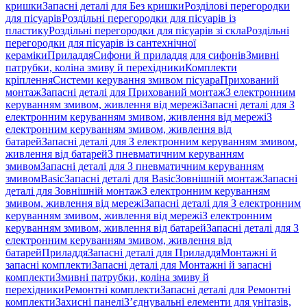
кришки
Запасні деталі для Без кришки
Розділові перегородки
для пісуарів
Роздільні перегородки для пісуарів із
пластику
Роздільні перегородки для пісуарів зі скла
Роздільні
перегородки для пісуарів із сантехнічної
кераміки
Приладдя
Сифони й приладдя для сифонів
Змивні
патрубки, коліна змиву й перехідники
Комплекти
кріплення
Системи керування змивом пісуара
Прихований
монтаж
Запасні деталі для Прихований монтаж
З електронним
керуванням змивом, живлення від мережі
Запасні деталі для З
електронним керуванням змивом, живлення від мережі
З
електронним керуванням змивом, живлення від
батарей
Запасні деталі для З електронним керуванням змивом,
живлення від батарей
З пневматичним керуванням
змивом
Запасні деталі для З пневматичним керуванням
змивом
Basic
Запасні деталі для Basic
Зовнішній монтаж
Запасні
деталі для Зовнішній монтаж
З електронним керуванням
змивом, живлення від мережі
Запасні деталі для З електронним
керуванням змивом, живлення від мережі
З електронним
керуванням змивом, живлення від батарей
Запасні деталі для З
електронним керуванням змивом, живлення від
батарей
Приладдя
Запасні деталі для Приладдя
Монтажні й
запасні комплекти
Запасні деталі для Монтажні й запасні
комплекти
Змивні патрубки, коліна змиву й
перехідники
Ремонтні комплекти
Запасні деталі для Ремонтні
комплекти
Захисні панелі
З’єднувальні елементи для унітазів,