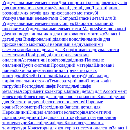
з'єднувальними елементами
Для запірних і розподільчих вузлів
для прихованого монтажу
Запасні деталі для Для запірних і
розподільчих вузлів для прихованого монтажу
Зі
з'єднувальними елементами Compact
Запасні деталі для Зі
з'єднувальними елементами Compact
Зворотні клапани
З
пресовими з'єднувальними елементами Mapress
Вимірювальні
ділянки водолічильників для прихованого монтажу
Запасні
деталі для Вимірювальні ділянки водолічильників для
прихованого монтажу
З нарізними з'єднувальними
елементами
Запасні деталі для З нарізними з'єднувальними
елементами
Повітровідвідники для системи
опалення
Автоматичні повітровідвідники
Панельне
опалення
Труби системи
Прокладний матеріал
Шиповані
панелі
Захисна звукоізоляційна стрічка по краях
конструкції
Клейкі стрічки
Фіксатори труб
Добавки до
вирівнювальної стяжки
Температурні шви
Опори колін
патрубків
Розподільчі шафи
Розподільчі шафи
металеві
Асортимент колекторів
Запасні деталі для Асортимент
колекторів
Колектори для підлогового опалення
Запасні деталі
для Колектори для підлогового опалення
Шаровые
краны
Термометри
Перехідники
Запасні деталі для
Перехідники
Кінцеві елементи колекторів
Автоматичні
повітровідвідники
Поділювачі потоку
Блоки регулювання
температури
Запасні деталі для Блоки регулювання
температури
Колектори для контурів системи опалення
Запасні