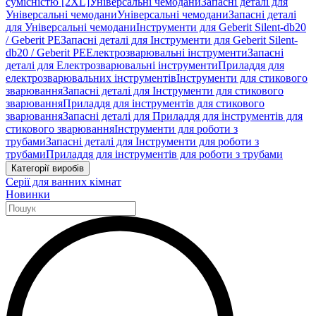
сумісністю [2XL]
Універсальні чемодани
Запасні деталі для
Універсальні чемодани
Універсальні чемодани
Запасні деталі
для Універсальні чемодани
Інструменти для Geberit Silent-db20
/ Geberit PE
Запасні деталі для Інструменти для Geberit Silent-
db20 / Geberit PE
Електрозварювальні інструменти
Запасні
деталі для Електрозварювальні інструменти
Приладдя для
електрозварювальних інструментів
Інструменти для стикового
зварювання
Запасні деталі для Інструменти для стикового
зварювання
Приладдя для інструментів для стикового
зварювання
Запасні деталі для Приладдя для інструментів для
стикового зварювання
Інструменти для роботи з
трубами
Запасні деталі для Інструменти для роботи з
трубами
Приладдя для інструментів для роботи з трубами
Категорії виробів
Серії для ванних кімнат
Новинки