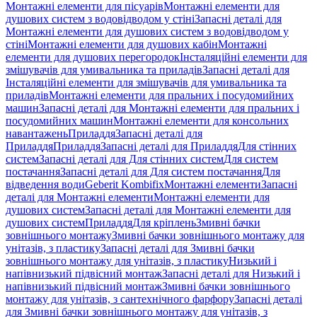
Монтажні елементи для пісуарів
Монтажні елементи для
душових систем з водовідводом у стіні
Запасні деталі для
Монтажні елементи для душових систем з водовідводом у
стіні
Монтажні елементи для душових кабін
Монтажні
елементи для душових перегородок
Інсталяційні елементи для
змішувачів для умивальника та приладів
Запасні деталі для
Інсталяційні елементи для змішувачів для умивальника та
приладів
Монтажні елементи для пральних і посудомийних
машин
Запасні деталі для Монтажні елементи для пральних і
посудомийних машин
Монтажні елементи для консольних
навантажень
Приладдя
Запасні деталі для
Приладдя
Приладдя
Запасні деталі для Приладдя
Для стінних
систем
Запасні деталі для Для стінних систем
Для систем
постачання
Запасні деталі для Для систем постачання
Для
відведення води
Geberit Kombifix
Монтажні елементи
Запасні
деталі для Монтажні елементи
Монтажні елементи для
душових систем
Запасні деталі для Монтажні елементи для
душових систем
Приладдя
Для кріплень
Змивні бачки
зовнішнього монтажу
Змивні бачки зовнішнього монтажу для
унітазів, з пластику
Запасні деталі для Змивні бачки
зовнішнього монтажу для унітазів, з пластику
Низький і
напівнизький підвісний монтаж
Запасні деталі для Низький і
напівнизький підвісний монтаж
Змивні бачки зовнішнього
монтажу для унітазів, з сантехнічного фарфору
Запасні деталі
для Змивні бачки зовнішнього монтажу для унітазів, з