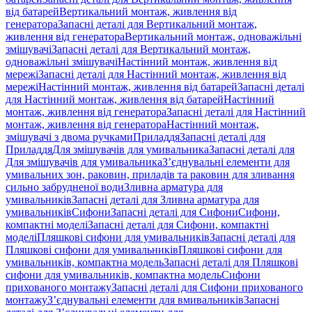
від батарей
Вертикальний монтаж, живлення від
генератора
Запасні деталі для Вертикальний монтаж,
живлення від генератора
Вертикальний монтаж, одноважільні
змішувачі
Запасні деталі для Вертикальний монтаж,
одноважільні змішувачі
Настінний монтаж, живлення від
мережі
Запасні деталі для Настінний монтаж, живлення від
мережі
Настінний монтаж, живлення від батарей
Запасні деталі
для Настінний монтаж, живлення від батарей
Настінний
монтаж, живлення від генератора
Запасні деталі для Настінний
монтаж, живлення від генератора
Настінний монтаж,
змішувачі з двома ручками
Приладдя
Запасні деталі для
Приладдя
Для змішувачів для умивальника
Запасні деталі для
Для змішувачів для умивальника
З’єднувальні елементи для
умивальних зон, раковин, приладів та раковин для зливання
сильно забрудненої води
Зливна арматура для
умивальників
Запасні деталі для Зливна арматура для
умивальників
Сифони
Запасні деталі для Сифони
Сифони,
компактні моделі
Запасні деталі для Сифони, компактні
моделі
Пляшкові сифони для умивальників
Запасні деталі для
Пляшкові сифони для умивальників
Пляшкові сифони для
умивальників, компактна модель
Запасні деталі для Пляшкові
сифони для умивальників, компактна модель
Сифони
прихованого монтажу
Запасні деталі для Сифони прихованого
монтажу
З’єднувальні елементи для вмивальників
Запасні