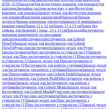
d250–315
Приладдя
Для водостічних воронок для покрівлі
Для
кріплень
Звичайна система водостоку з даху
Водостічні
воронки для покрівлі
Запасні деталі для Водостічні воронки
для покрівлі
Кріплення пароізоляції
Приладдя
Дренаж
підлоги
Дренаж поверхонь для внутрішнього й зовнішнього
використання
Трапи 12 x 12 см
Трапи 13 x 13 см
Трапи без
сифона для балконів і терас, 13 x 13 см
Приладдя
Інструменти,
мережеві компоненти та програмне
забезпечення
Інструменти
Інструменти для Geberit
FlowFit
Запасні деталі для Інструменти для Geberit
FlowFit
Ручні пресінструменти
Запасні деталі для Ручні
пресінструменти
Прес-інструменти із сумісністю [1]
Запасні
деталі для Прес-інструменти із сумісністю [1]
Пресінструменти
із сумісністю [2]
Запасні деталі для Пресінструменти із
сумісністю [2]
Інструменти для роботи з трубами
Запасні деталі
для Інструменти для роботи з трубами
Приладдя
Запасні деталі
для Приладдя
Інструменти для Geberit PushFit
Запасні деталі
для Інструменти для Geberit PushFit
Інструменти для роботи з
трубами
Запасні деталі для Інструменти для роботи з
трубами
Інструменти для Geberit Mepla
Запасні деталі для
Інструменти для Geberit Mepla
Ручні прес-інструменти
Запасні
деталі для Ручні прес-інструменти
Прес-інструменти з
сумісністю [1]
Запасні деталі для Прес-інструменти з
сумісністю [1]
Прес-інструменти з сумісністю [2]
Запасні деталі