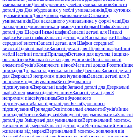
умивальників
Для вбудованих у меблі умивальників
Запасні
деталі для Для вбудованих у меблі умивальників
Для кутових
рукомийників
Для кутових умивальників
Стільниці
умивальників
Для накладного умивальника у формі чаші
Для
накладного умивальника прямокутної форми
Шафки
Запасні
деталі для Шафки
Низькі шафки
Запасні деталі для Низькі
шафки
Високі шафки
Запасні деталі для Високі шафки
Шафки
середньої висоти
Запасні деталі для Шафки середньої
висоти
Підвісні шафки
Запасні деталі для Підвісні шафки
Інші
меблі
Настінні полиці
Приладдя
Вставки для шухляд і ящики-
органайзери
Вішаки й гачки для рушників
Освітлювальні
елементи
Руків'я
Комплекти ніжок
Магнітні дошки
Розетки
Інше
приладдя
Дзеркала та дзеркальні шафи
Дзеркала
Запасні деталі
для Дзеркала
З непрямим підсвічуванням
Запасні деталі для З
непрямим підсвічуванням
Без вбудованого
підсвічування
Дзеркальні шафи
Запасні деталі для Дзеркальні
шафи
З непрямим підсвічуванням
Запасні деталі для З
непрямим підсвічуванням
Без вбудованого
підсвічування
Запасні деталі для Без вбудованого
підсвічування
Приладдя
Освітлювальні елементи
Руків'я
Інше
приладдя
Розетки
Змішувачі
Змішувачі для умивальника
Запасні
деталі для Змішувачі для умивальника
Вертикальний монтаж,
живлення від мережі
Запасні деталі для Вертикальний монтаж,
живлення від мережі
Вертикальний монтаж, живлення від
батарей
Запасні деталі для Вертикальний монтаж, живлення