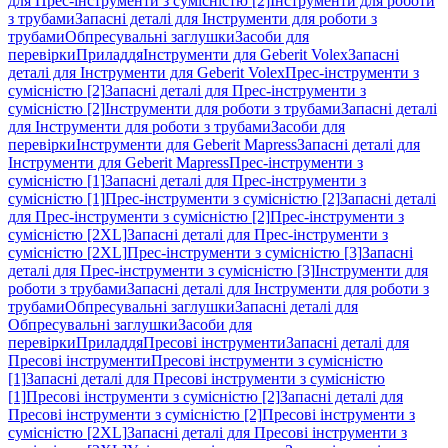
для Прес-інструменти з сумісністю [2]
Інструменти для роботи
з трубами
Запасні деталі для Інструменти для роботи з
трубами
Обпресувальні заглушки
Засоби для
перевірки
Приладдя
Інструменти для Geberit Volex
Запасні
деталі для Інструменти для Geberit Volex
Прес-інструменти з
сумісністю [2]
Запасні деталі для Прес-інструменти з
сумісністю [2]
Інструменти для роботи з трубами
Запасні деталі
для Інструменти для роботи з трубами
Засоби для
перевірки
Інструменти для Geberit Mapress
Запасні деталі для
Інструменти для Geberit Mapress
Прес-інструменти з
сумісністю [1]
Запасні деталі для Прес-інструменти з
сумісністю [1]
Прес-інструменти з сумісністю [2]
Запасні деталі
для Прес-інструменти з сумісністю [2]
Прес-інструменти з
сумісністю [2XL]
Запасні деталі для Прес-інструменти з
сумісністю [2XL]
Прес-інструменти з сумісністю [3]
Запасні
деталі для Прес-інструменти з сумісністю [3]
Інструменти для
роботи з трубами
Запасні деталі для Інструменти для роботи з
трубами
Обпресувальні заглушки
Запасні деталі для
Обпресувальні заглушки
Засоби для
перевірки
Приладдя
Пресові інструменти
Запасні деталі для
Пресові інструменти
Пресові інструменти з сумісністю
[1]
Запасні деталі для Пресові інструменти з сумісністю
[1]
Пресові інструменти з сумісністю [2]
Запасні деталі для
Пресові інструменти з сумісністю [2]
Пресові інструменти з
сумісністю [2XL]
Запасні деталі для Пресові інструменти з