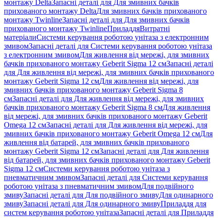
монтажу Delta
Запасні деталі для Для змивних бачків
прихованого монтажу Delta
Для змивних бачків прихованого
монтажу Twinline
Запасні деталі для Для змивних бачків
прихованого монтажу Twinline
Приладдя
Витратні
матеріали
Системи керування роботою унітаза з електронним
змивом
Запасні деталі для Системи керування роботою унітаза
з електронним змивом
Для живлення від мережі, для змивних
бачків прихованого монтажу Geberit Sigma 12 см
Запасні деталі
для Для живлення від мережі, для змивних бачків прихованого
монтажу Geberit Sigma 12 см
Для живлення від мережі, для
змивних бачків прихованого монтажу Geberit Sigma 8
см
Запасні деталі для Для живлення від мережі, для змивних
бачків прихованого монтажу Geberit Sigma 8 см
Для живлення
від мережі, для змивних бачків прихованого монтажу Geberit
Omega 12 см
Запасні деталі для Для живлення від мережі, для
змивних бачків прихованого монтажу Geberit Omega 12 см
Для
живлення від батарей, для змивних бачків прихованого
монтажу Geberit Sigma 12 см
Запасні деталі для Для живлення
від батарей, для змивних бачків прихованого монтажу Geberit
Sigma 12 см
Системи керування роботою унітаза з
пневматичним змивом
Запасні деталі для Системи керування
роботою унітаза з пневматичним змивом
Для подвійного
змиву
Запасні деталі для Для подвійного змиву
Для одинарного
змиву
Запасні деталі для Для одинарного змиву
Приладдя для
систем керування роботою унітаза
Запасні деталі для Приладдя