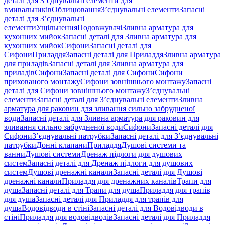
деталі для З’єднувальні елементи для
вмивальників
Облицювання
З’єднувальні елементи
Запасні
деталі для З’єднувальні
елементи
Ущільнення
Подовжувачі
Зливна арматура для
кухонних мийок
Запасні деталі для Зливна арматура для
кухонних мийок
Сифони
Запасні деталі для
Сифони
Приладдя
Запасні деталі для Приладдя
Зливна арматура
для приладів
Запасні деталі для Зливна арматура для
приладів
Сифони
Запасні деталі для Сифони
Сифони
прихованого монтажу
Сифони зовнішнього монтажу
Запасні
деталі для Сифони зовнішнього монтажу
З’єднувальні
елементи
Запасні деталі для З’єднувальні елементи
Зливна
арматура для раковин для зливання сильно забрудненої
води
Запасні деталі для Зливна арматура для раковин для
зливання сильно забрудненої води
Сифони
Запасні деталі для
Сифони
З’єднувальні патрубки
Запасні деталі для З’єднувальні
патрубки
Донні клапани
Приладдя
Душові системи та
ванни
Душові системи
Дренаж підлоги для душових
систем
Запасні деталі для Дренаж підлоги для душових
систем
Душові дренажні канали
Запасні деталі для Душові
дренажні канали
Приладдя для дренажних каналів
Трапи для
душа
Запасні деталі для Трапи для душа
Приладдя для трапів
для душа
Запасні деталі для Приладдя для трапів для
душа
Водовідводи в стіні
Запасні деталі для Водовідводи в
стіні
Приладдя для водовідводів
Запасні деталі для Приладдя