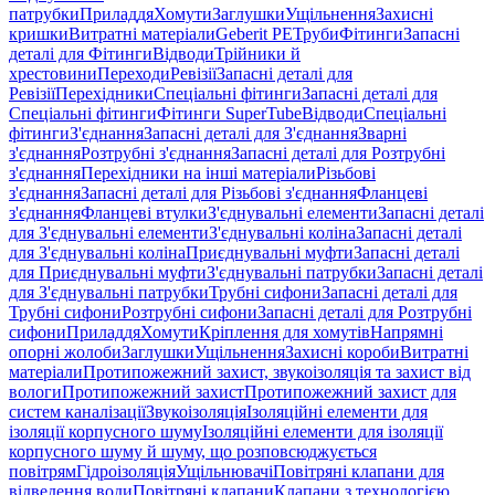
патрубки
Приладдя
Хомути
Заглушки
Ущільнення
Захисні
кришки
Витратні матеріали
Geberit PE
Труби
Фітинги
Запасні
деталі для Фітинги
Відводи
Трійники й
хрестовини
Переходи
Ревізії
Запасні деталі для
Ревізії
Перехідники
Спеціальні фітинги
Запасні деталі для
Спеціальні фітинги
Фітинги SuperTube
Відводи
Спеціальні
фітинги
З'єднання
Запасні деталі для З'єднання
Зварні
з'єднання
Розтрубні з'єднання
Запасні деталі для Розтрубні
з'єднання
Перехідники на інші матеріали
Різьбові
з'єднання
Запасні деталі для Різьбові з'єднання
Фланцеві
з'єднання
Фланцеві втулки
З'єднувальні елементи
Запасні деталі
для З'єднувальні елементи
З'єднувальні коліна
Запасні деталі
для З'єднувальні коліна
Приєднувальні муфти
Запасні деталі
для Приєднувальні муфти
З'єднувальні патрубки
Запасні деталі
для З'єднувальні патрубки
Трубні сифони
Запасні деталі для
Трубні сифони
Розтрубні сифони
Запасні деталі для Розтрубні
сифони
Приладдя
Хомути
Кріплення для хомутів
Напрямні
опорні жолоби
Заглушки
Ущільнення
Захисні короби
Витратні
матеріали
Протипожежний захист, звукоізоляція та захист від
вологи
Протипожежний захист
Протипожежний захист для
систем каналізації
Звукоізоляція
Ізоляційні елементи для
ізоляції корпусного шуму
Ізоляційні елементи для ізоляції
корпусного шуму й шуму, що розповсюджується
повітрям
Гідроізоляція
Ущільнювачі
Повітряні клапани для
відведення води
Повітряні клапани
Клапани з технологією