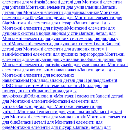
елементи для унітазів
Запасні деталі для Монтажні елементи
для унітазів
Монтажні елементи для умивальників
Запасні
деталі для Монтажні елементи для умивальників
Монтажні
елементи для біде
Запасні деталі для Монтажні елементи для
біде
Монтажні елементи для пісуарів
Запасні деталі для
Монтажні елементи для пісуарів
Монтажні елементи для
душових систем з водовідводом у стіні
Запасні деталі для
Монтажні елементи для душових систем з водовідводом у
стіні
Монтажні елементи для душових систем і ванн
Запасні
деталі для Монтажні елементи для душових систем і
ванн
Монтажні елементи для душових перегородок
Монтажні
елементи для змішувачів для умивальника
Запасні деталі для
Монтажні елементи для змішувачів для умивальника
Монтажні
елементи для консольних навантажень
Запасні деталі для
Монтажні елементи для консольних
навантажень
Приладдя
Запасні деталі для Приладдя
Geberit
GIS
Стінові системи
Системи кріплення
Приладдя для
попереднього збирання
Приладдя для
звукоізоляції
Облицювання
Монтажні елементи
Запасні деталі
для Монтажні елементи
Монтажні елементи для
унітазів
Запасні деталі для Монтажні елементи для
унітазів
Монтажні елементи для умивальників
Запасні деталі
для Монтажні елементи для умивальників
Монтажні елементи
для біде
Запасні деталі для Монтажні елементи для
біде
Монтажні елементи для пісуарів
Запасні деталі для