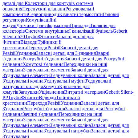
деталі для Колектори для контурів системи
опалення
Перепускні клапани
Регулювальні
компоненти
Сервоприводи
Кімнатні термостати
Головні
регулятори
Комунікаційні
модулі
Датчики
Трансформатори
Приладдя
Ізоляція для
колекторів
Системи внутрішньої каналізації будівель
Geberit
Silent-db20
Труби
Фітинги
Запасні деталі для
Фітинги
Відводи
Трійники й
хрестовини
Переходи
Ревізії
Запасні деталі для
Ревізії
З'єднання
Запасні деталі для З'єднання
Зварні
з'єднання
Розтрубні з'єднання
Запасні деталі для Розтрубні
з'єднання
Хомутові з'єднання
Перехідники на інші
матеріали
З'єднувальні елементи
Запасні деталі для
З'єднувальні елементи
З'єднувальні коліна
Запасні деталі для
З'єднувальні коліна
З'єднувальні муфти
З'єднувальні
патрубки
Приладдя
Хомути
Кріплення для
хомутів
Заглушки
Ущільнення
Витратні матеріали
Geberit Silent-
PP
Труби
Фітинги
Відводи
Трійники й
хрестовини
Переходи
Ревізії
З'єднання
Запасні деталі для
З'єднання
Розтрубні з'єднання
Запасні деталі для Розтрубні
з'єднання
Зачіпні з'єднання
Перехідники на інші
матеріали
З'єднувальні елементи
Запасні деталі для
З'єднувальні елементи
З'єднувальні коліна
Запасні деталі для
З'єднувальні коліна
З'єднувальні патрубки
Запасні деталі для
З'єднувальні