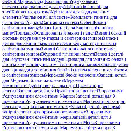
Geberit Mapress з міді
Ізоляція для з'єднувальних
елементів
Ущільнювачі для труб і фітингів
Панелі для
труб
Кріплення для труб
Кріплення для з'єднувальних
елементів
Ущільнювачі для систем
Комплекти гвинтів для
фланцевих з'єднань
Санітарна система Geberit
Блоки
санітарного змиву
Запасні деталі для Блоки санітарного
змиву
Приладдя
Облицювання й захисні панелі
Змивні бачки й
системи керування унітазом із санітарним змивом
Запасні
деталі для Змивні бачки й системи керування унітазом із
санітарним змивом
Змивні бачки прихованого монтажу з
санітарним змивом
Вбудовані гігієнічні модулі
Запасні деталі
для Вбудовані гігієнічні модулі
Приладдя для змивних бачків і
систем керування унітазом із санітарним змивом
Запасні деталі
для Приладдя для змивних бачків і систем керування унітазом
із санітарним змивом
Мережеві блоки живлення
Запасні деталі
для Мережеві блоки живлення
Мережеві
компоненти
Трубопровідна арматура
Прямі запірні
вентилі
Запасні деталі для Прямі запірні вентилі
З пресовими
з'єднувальними елементами Mapress
Запасні деталі для З
пресовими з'єднувальними елементами Mapress
Прямі запірні
вентилі для прихованого монтажу
Запасні деталі для Прямі
запірні вентилі для прихованого монтажу
З пресовими
з'єднувальними елементами Mepla
Запасні деталі для З
пресовими з'єднувальними елементами Mepla
З пресовими
з'єднувальними елементами Mapress
Запасні деталі для З