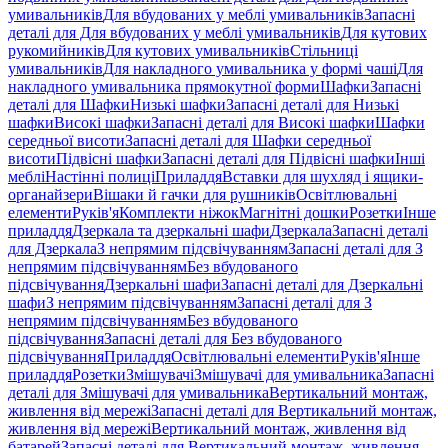
умивальників
Для вбудованих у меблі умивальників
Запасні
деталі для Для вбудованих у меблі умивальників
Для кутових
рукомийників
Для кутових умивальників
Стільниці
умивальників
Для накладного умивальника у формі чаші
Для
накладного умивальника прямокутної форми
Шафки
Запасні
деталі для Шафки
Низькі шафки
Запасні деталі для Низькі
шафки
Високі шафки
Запасні деталі для Високі шафки
Шафки
середньої висоти
Запасні деталі для Шафки середньої
висоти
Підвісні шафки
Запасні деталі для Підвісні шафки
Інші
меблі
Настінні полиці
Приладдя
Вставки для шухляд і ящики-
органайзери
Вішаки й гачки для рушників
Освітлювальні
елементи
Руків'я
Комплекти ніжок
Магнітні дошки
Розетки
Інше
приладдя
Дзеркала та дзеркальні шафи
Дзеркала
Запасні деталі
для Дзеркала
З непрямим підсвічуванням
Запасні деталі для З
непрямим підсвічуванням
Без вбудованого
підсвічування
Дзеркальні шафи
Запасні деталі для Дзеркальні
шафи
З непрямим підсвічуванням
Запасні деталі для З
непрямим підсвічуванням
Без вбудованого
підсвічування
Запасні деталі для Без вбудованого
підсвічування
Приладдя
Освітлювальні елементи
Руків'я
Інше
приладдя
Розетки
Змішувачі
Змішувачі для умивальника
Запасні
деталі для Змішувачі для умивальника
Вертикальний монтаж,
живлення від мережі
Запасні деталі для Вертикальний монтаж,
живлення від мережі
Вертикальний монтаж, живлення від
батарей
Запасні деталі для Вертикальний монтаж, живлення