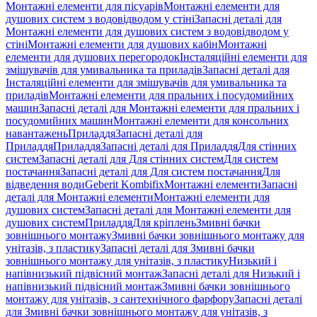
Монтажні елементи для пісуарів
Монтажні елементи для
душових систем з водовідводом у стіні
Запасні деталі для
Монтажні елементи для душових систем з водовідводом у
стіні
Монтажні елементи для душових кабін
Монтажні
елементи для душових перегородок
Інсталяційні елементи для
змішувачів для умивальника та приладів
Запасні деталі для
Інсталяційні елементи для змішувачів для умивальника та
приладів
Монтажні елементи для пральних і посудомийних
машин
Запасні деталі для Монтажні елементи для пральних і
посудомийних машин
Монтажні елементи для консольних
навантажень
Приладдя
Запасні деталі для
Приладдя
Приладдя
Запасні деталі для Приладдя
Для стінних
систем
Запасні деталі для Для стінних систем
Для систем
постачання
Запасні деталі для Для систем постачання
Для
відведення води
Geberit Kombifix
Монтажні елементи
Запасні
деталі для Монтажні елементи
Монтажні елементи для
душових систем
Запасні деталі для Монтажні елементи для
душових систем
Приладдя
Для кріплень
Змивні бачки
зовнішнього монтажу
Змивні бачки зовнішнього монтажу для
унітазів, з пластику
Запасні деталі для Змивні бачки
зовнішнього монтажу для унітазів, з пластику
Низький і
напівнизький підвісний монтаж
Запасні деталі для Низький і
напівнизький підвісний монтаж
Змивні бачки зовнішнього
монтажу для унітазів, з сантехнічного фарфору
Запасні деталі
для Змивні бачки зовнішнього монтажу для унітазів, з