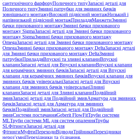
сантехнічного фарфору
Поличного типу
Запасні деталі для
Поличного типу
Змивні патрубки для змивних бачків
зовнішнього монтажу
Високий підвісний монтаж
Низький і
напівнизький підвісний монтаж
Приладдя
Манжети
Змивні
бачки прихованого монтажу
Змивні бачки прихованого
монтажу Sigma
Запасні деталі для Змивні бачки прихованого
монтажу Sigma
Змивні бачки прихованого монтажу
Omega
Запасні деталі для Змивні бачки прихованого монтажу
Omega
Змивні бачки прихованого монтажу Delta
Запасні деталі
для Змивні бачки прихованого монтажу Delta
Змивні
патрубки
Приладдя
Впускні та зливні клапани
Впускні
клапани
Запасні деталі для Впускні клапани
Впускні клапани
для керамічних змивних бачків
Запасні деталі для Впускні
клапани для керамічних змивних бачків
Впускні клапани для
змивних бачків універсальні
Запасні деталі для Впускні
клапани для змивних бачків універсальні
Зливні
клапани
Запасні деталі для Зливні клапани
Подвійний
змив
Запасні деталі для Подвійний змив
Арматура для змивних
бачкiв
Запасні деталі для Арматура для змивних
бачкiв
Подвійний змив
Запасні деталі для Подвійний
змив
Системи постачання
Geberit FlowFit
Труби системи
ML
Труби системи ML для систем опалення
Трубы
SL
Фітинги
Запасні деталі для
Фітинги
Муфти
Переходи
Відводи
Трійники
Перехідники
нероз’ємні
Перехідники та з'єднання,