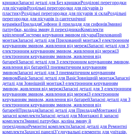
кришки
Запасні деталі для Без кришки
Розділові перегородки
для пісуарів
Роздільні перегородки для пісуарів із
пластику
Роздільні перегородки для пісуарів зі скла
Роздільні
перегородки для пісуарів із сантехнічної
кераміки
Приладдя
Сифони й приладдя для сифонів
Змивні
патрубки, коліна змиву й перехідники
Комплекти
кріплення
Системи керування змивом пісуара
Прихований
монтаж
Запасні деталі для Прихований монтаж
З електронним
керуванням змивом, живлення від мережі
Запасні деталі для З
електронним керуванням змивом, живлення від мережі
З
електронним керуванням змивом, живлення від
батарей
Запасні деталі для З електронним керуванням змивом,
живлення від батарей
З пневматичним керуванням
змивом
Запасні деталі для З пневматичним керуванням
змивом
Basic
Запасні деталі для Basic
Зовнішній монтаж
Запасні
деталі для Зовнішній монтаж
З електронним керуванням
змивом, живлення від мережі
Запасні деталі для З електронним
керуванням змивом, живлення від мережі
З електронним
керуванням змивом, живлення від батарей
Запасні деталі для З
електронним керуванням змивом, живлення від
батарей
Приладдя
Запасні деталі для Приладдя
Монтажні й
запасні комплекти
Запасні деталі для Монтажні й запасні
комплекти
Змивні патрубки, коліна змиву й
перехідники
Ремонтні комплекти
Запасні деталі для Ремонтні
комплекти
Захисні панелі
З’єднувальні елементи для унітазів,