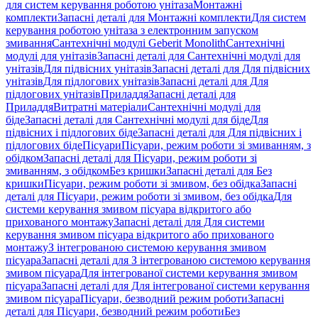
для систем керування роботою унітаза
Монтажні
комплекти
Запасні деталі для Монтажні комплекти
Для систем
керування роботою унітаза з електронним запуском
змивання
Сантехнічні модулі Geberit Monolith
Сантехнічні
модулі для унітазів
Запасні деталі для Сантехнічні модулі для
унітазів
Для підвісних унітазів
Запасні деталі для Для підвісних
унітазів
Для підлогових унітазів
Запасні деталі для Для
підлогових унітазів
Приладдя
Запасні деталі для
Приладдя
Витратні матеріали
Сантехнічні модулі для
біде
Запасні деталі для Сантехнічні модулі для біде
Для
підвісних і підлогових біде
Запасні деталі для Для підвісних і
підлогових біде
Пісуари
Пісуари, режим роботи зі змиванням, з
обідком
Запасні деталі для Пісуари, режим роботи зі
змиванням, з обідком
Без кришки
Запасні деталі для Без
кришки
Пісуари, режим роботи зі змивом, без обідка
Запасні
деталі для Пісуари, режим роботи зі змивом, без обідка
Для
системи керування змивом пісуара відкритого або
прихованого монтажу
Запасні деталі для Для системи
керування змивом пісуара відкритого або прихованого
монтажу
З інтегрованою системою керування змивом
пісуара
Запасні деталі для З інтегрованою системою керування
змивом пісуара
Для інтегрованої системи керування змивом
пісуара
Запасні деталі для Для інтегрованої системи керування
змивом пісуара
Пісуари, безводний режим роботи
Запасні
деталі для Пісуари, безводний режим роботи
Без