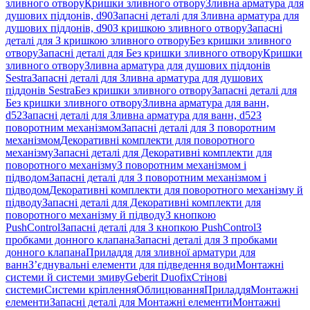
зливного отвору
Кришки зливного отвору
Зливна арматура для
душових піддонів, d90
Запасні деталі для Зливна арматура для
душових піддонів, d90
З кришкою зливного отвору
Запасні
деталі для З кришкою зливного отвору
Без кришки зливного
отвору
Запасні деталі для Без кришки зливного отвору
Кришки
зливного отвору
Зливна арматура для душових піддонів
Sestra
Запасні деталі для Зливна арматура для душових
піддонів Sestra
Без кришки зливного отвору
Запасні деталі для
Без кришки зливного отвору
Зливна арматура для ванн,
d52
Запасні деталі для Зливна арматура для ванн, d52
З
поворотним механізмом
Запасні деталі для З поворотним
механізмом
Декоративні комплекти для поворотного
механізму
Запасні деталі для Декоративні комплекти для
поворотного механізму
З поворотним механізмом і
підводом
Запасні деталі для З поворотним механізмом і
підводом
Декоративні комплекти для поворотного механізму й
підводу
Запасні деталі для Декоративні комплекти для
поворотного механізму й підводу
З кнопкою
PushControl
Запасні деталі для З кнопкою PushControl
З
пробками донного клапана
Запасні деталі для З пробками
донного клапана
Приладдя для зливної арматури для
ванн
З’єднувальні елементи для підведення води
Монтажні
системи й системи змиву
Geberit Duofix
Стінові
системи
Системи кріплення
Облицювання
Приладдя
Монтажні
елементи
Запасні деталі для Монтажні елементи
Монтажні