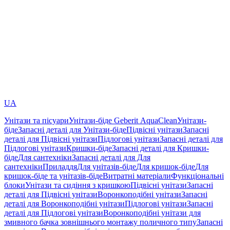
UA
Унітази та пісуари
Унітази-біде Geberit AquaClean
Унітази-
біде
Запасні деталі для Унітази-біде
Підвісні унітази
Запасні
деталі для Підвісні унітази
Підлогові унітази
Запасні деталі для
Підлогові унітази
Кришки-біде
Запасні деталі для Кришки-
біде
Для сантехніки
Запасні деталі для Для
сантехніки
Приладдя
Для унітазів-біде
Для кришок-біде
Для
кришок-біде та унітазів-біде
Витратні матеріали
Функціональні
блоки
Унітази та сидіння з кришкою
Підвісні унітази
Запасні
деталі для Підвісні унітази
Воронкоподібні унітази
Запасні
деталі для Воронкоподібні унітази
Підлогові унітази
Запасні
деталі для Підлогові унітази
Воронкоподібні унітази для
змивного бачка зовнішнього монтажу поличного типу
Запасні