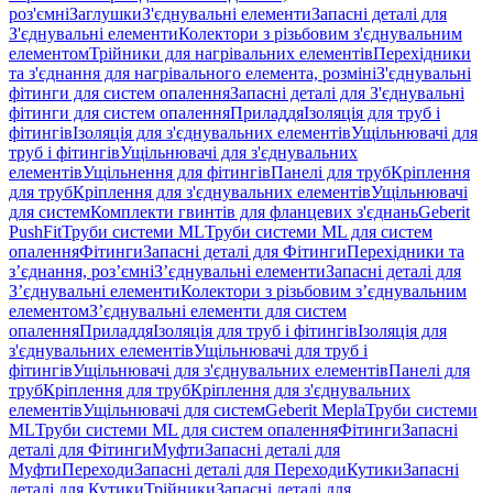
роз'ємні
Заглушки
З'єднувальні елементи
Запасні деталі для
З'єднувальні елементи
Колектори з різьбовим з'єднувальним
елементом
Трійники для нагрівальних елементів
Перехідники
та з'єднання для нагрівального елемента, розміні
З'єднувальні
фітинги для систем опалення
Запасні деталі для З'єднувальні
фітинги для систем опалення
Приладдя
Ізоляція для труб і
фітингів
Ізоляція для з'єднувальних елементів
Ущільнювачі для
труб і фітингів
Ущільнювачі для з'єднувальних
елементів
Ущільнення для фітингів
Панелі для труб
Кріплення
для труб
Кріплення для з'єднувальних елементів
Ущільнювачі
для систем
Комплекти гвинтів для фланцевих з'єднань
Geberit
PushFit
Труби системи ML
Труби системи ML для систем
опалення
Фітинги
Запасні деталі для Фітинги
Перехідники та
з’єднання, роз’ємні
З’єднувальні елементи
Запасні деталі для
З’єднувальні елементи
Колектори з різьбовим з’єднувальним
елементом
З’єднувальні елементи для систем
опалення
Приладдя
Ізоляція для труб і фітингів
Ізоляція для
з'єднувальних елементів
Ущільнювачі для труб і
фітингів
Ущільнювачі для з'єднувальних елементів
Панелі для
труб
Кріплення для труб
Кріплення для з'єднувальних
елементів
Ущільнювачі для систем
Geberit Mepla
Труби системи
ML
Труби системи ML для систем опалення
Фітинги
Запасні
деталі для Фітинги
Муфти
Запасні деталі для
Муфти
Переходи
Запасні деталі для Переходи
Кутики
Запасні
деталі для Кутики
Трійники
Запасні деталі для