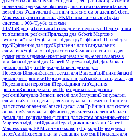
для систем опалення
Запасні деталі для Трійники для систем
опалення
З'єднувальні фітинги для систем опалення
Запасні
деталі для З'єднувальні фітинги для систем опалення
Geberit
Mapress з вуглецевої сталі, FKM синього кольору
Труби
системи 1.0034
Труби системи
1.0215
Відводи
Трійники
Перехідники нероз'ємні
Перехідники
та з'єднання, роз'ємні
Приладдя для Geberit Mapress з
вуглецевої сталі
Ущільнювачі для труб і фітингів
Панелі для
труб
Кріплення для труб
Кріплення для з'єднувальних
елементів
Ущільнювачі для систем
Комплекти гвинтів для
фланцевих з'єднань
Geberit Mapress з міді
Geberit Mapress з
міді
Запасні деталі для Geberit Mapress з міді
Муфти
Запасні
деталі для Муфти
Переходи
Запасні деталі для
Переходи
Відводи
Запасні деталі для Відводи
Трійники
Запасні
деталі для Трійники
Перехідники нероз'ємні
Запасні деталі для
Перехідники нероз'ємні
Перехідники та з'єднання,
роз'ємні
Запасні деталі для Перехідники та з'єднання,
роз'ємні
Заглушки
Запасні деталі для Заглушки
З'єднувальні
елементи
Запасні деталі для З'єднувальні елементи
Трійники
для систем опалення
Запасні деталі для Трійники для систем
опалення
З'єднувальні фітинги для систем опалення
Запасні
деталі для З'єднувальні фітинги для систем опалення
Geberit
Mapress з міді, газ
Відводи
Перехідники нероз'ємні
Geberit
Mapress з міді, FKM синього кольору
Відводи
Перехідники
нероз'ємні
Перехідники та з'єднання, роз'ємні
Приладдя для