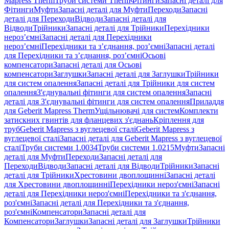
Mapress Therm
Труби системи Therm
Фітинги
Запасні деталі для
Фітинги
Муфти
Запасні деталі для Муфти
Переходи
Запасні
деталі для Переходи
Відводи
Запасні деталі для
Відводи
Трійники
Запасні деталі для Трійники
Перехідники
нероз’ємні
Запасні деталі для Перехідники
нероз’ємні
Перехідники та з’єднання, роз’ємні
Запасні деталі
для Перехідники та з’єднання, роз’ємні
Осьові
компенсатори
Запасні деталі для Осьові
компенсатори
Заглушки
Запасні деталі для Заглушки
Трійники
для систем опалення
Запасні деталі для Трійники для систем
опалення
З'єднувальні фітинги для систем опалення
Запасні
деталі для З'єднувальні фітинги для систем опалення
Приладдя
для Geberit Mapress Therm
Ущільнювачі для систем
Комплекти
затискних гвинтів для фланцевих з'єднань
Кріплення для
труб
Geberit Mapress з вуглецевої сталі
Geberit Mapress з
вуглецевої сталі
Запасні деталі для Geberit Mapress з вуглецевої
сталі
Труби системи 1.0034
Труби системи 1.0215
Муфти
Запасні
деталі для Муфти
Переходи
Запасні деталі для
Переходи
Відводи
Запасні деталі для Відводи
Трійники
Запасні
деталі для Трійники
Хрестовини двоплощинні
Запасні деталі
для Хрестовини двоплощинні
Перехідники нероз'ємні
Запасні
деталі для Перехідники нероз'ємні
Перехідники та з'єднання,
роз'ємні
Запасні деталі для Перехідники та з'єднання,
роз'ємні
Компенсатори
Запасні деталі для
Компенсатори
Заглушки
Запасні деталі для Заглушки
Трійники