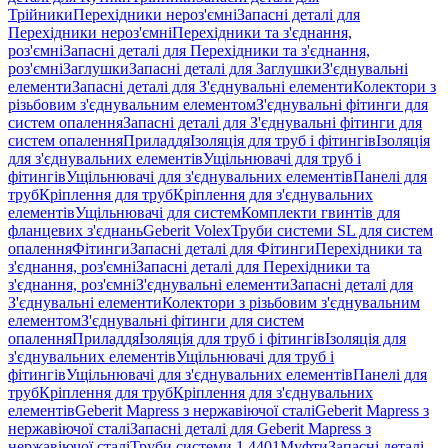
Трійники
Перехідники нероз'ємні
Запасні деталі для
Перехідники нероз'ємні
Перехідники та з'єднання,
роз'ємні
Запасні деталі для Перехідники та з'єднання,
роз'ємні
Заглушки
Запасні деталі для Заглушки
З'єднувальні
елементи
Запасні деталі для З'єднувальні елементи
Колектори з
різьбовим з'єднувальним елементом
З'єднувальні фітинги для
систем опалення
Запасні деталі для З'єднувальні фітинги для
систем опалення
Приладдя
Ізоляція для труб і фітингів
Ізоляція
для з'єднувальних елементів
Ущільнювачі для труб і
фітингів
Ущільнювачі для з'єднувальних елементів
Панелі для
труб
Кріплення для труб
Кріплення для з'єднувальних
елементів
Ущільнювачі для систем
Комплекти гвинтів для
фланцевих з'єднань
Geberit Volex
Труби системи SL для систем
опалення
Фітинги
Запасні деталі для Фітинги
Перехідники та
з'єднання, роз'ємні
Запасні деталі для Перехідники та
з'єднання, роз'ємні
З'єднувальні елементи
Запасні деталі для
З'єднувальні елементи
Колектори з різьбовим з'єднувальним
елементом
З'єднувальні фітинги для систем
опалення
Приладдя
Ізоляція для труб і фітингів
Ізоляція для
з'єднувальних елементів
Ущільнювачі для труб і
фітингів
Ущільнювачі для з'єднувальних елементів
Панелі для
труб
Кріплення для труб
Кріплення для з'єднувальних
елементів
Geberit Mapress з нержавіючої сталі
Geberit Mapress з
нержавіючої сталі
Запасні деталі для Geberit Mapress з
нержавіючої сталі
Труби системи 1.4401
Муфти
Запасні деталі