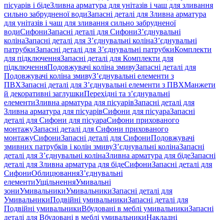
пісуарів і біде
Зливна арматура для унітазів і чаш для зливання
сильно забрудненої води
Запасні деталі для Зливна арматура
для унітазів і чаш для зливання сильно забрудненої
води
Сифони
Запасні деталі для Сифони
З’єднувальні
коліна
Запасні деталі для З’єднувальні коліна
З’єднувальні
патрубки
Запасні деталі для З’єднувальні патрубки
Комплекти
для підключення
Запасні деталі для Комплекти для
підключення
Подовжувачі коліна змиву
Запасні деталі для
Подовжувачі коліна змиву
З’єднувальні елементи з
ПВХ
Запасні деталі для З’єднувальні елементи з ПВХ
Манжети
й декоративні заглушки
Перехідні та з’єднувальні
елементи
Зливна арматура для пісуарів
Запасні деталі для
Зливна арматура для пісуарів
Сифони для пісуара
Запасні
деталі для Сифони для пісуара
Сифони прихованого
монтажу
Запасні деталі для Сифони прихованого
монтажу
Сифони
Запасні деталі для Сифони
Подовжувачі
змивних патрубків і колін змиву
З’єднувальні коліна
Запасні
деталі для З’єднувальні коліна
Зливна арматура для біде
Запасні
деталі для Зливна арматура для біде
Сифони
Запасні деталі для
Сифони
Облицювання
З’єднувальні
елементи
Ущільнення
Умивальні
зони
Умивальники
Умивальники
Запасні деталі для
Умивальники
Подвійні умивальники
Запасні деталі для
Подвійні умивальники
Вбудовані в меблі умивальники
Запасні
деталі для Вбудовані в меблі умивальники
Накладні