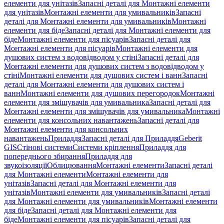
елементи для унітазів
Запасні деталі для Монтажні елементи
для унітазів
Монтажні елементи для умивальників
Запасні
деталі для Монтажні елементи для умивальників
Монтажні
елементи для біде
Запасні деталі для Монтажні елементи для
біде
Монтажні елементи для пісуарів
Запасні деталі для
Монтажні елементи для пісуарів
Монтажні елементи для
душових систем з водовідводом у стіні
Запасні деталі для
Монтажні елементи для душових систем з водовідводом у
стіні
Монтажні елементи для душових систем і ванн
Запасні
деталі для Монтажні елементи для душових систем і
ванн
Монтажні елементи для душових перегородок
Монтажні
елементи для змішувачів для умивальника
Запасні деталі для
Монтажні елементи для змішувачів для умивальника
Монтажні
елементи для консольних навантажень
Запасні деталі для
Монтажні елементи для консольних
навантажень
Приладдя
Запасні деталі для Приладдя
Geberit
GIS
Стінові системи
Системи кріплення
Приладдя для
попереднього збирання
Приладдя для
звукоізоляції
Облицювання
Монтажні елементи
Запасні деталі
для Монтажні елементи
Монтажні елементи для
унітазів
Запасні деталі для Монтажні елементи для
унітазів
Монтажні елементи для умивальників
Запасні деталі
для Монтажні елементи для умивальників
Монтажні елементи
для біде
Запасні деталі для Монтажні елементи для
біде
Монтажні елементи для пісуарів
Запасні деталі для