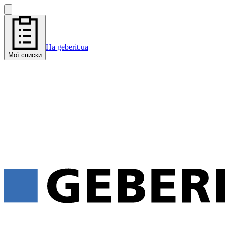
На geberit.ua
Мої списки