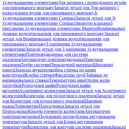
з'єднувальними елементами
Для запірних і розподільчих вузлів
для прихованого монтажу
Запасні деталі для Для запірних і
розподільчих вузлів для прихованого монтажу
Зі
з'єднувальними елементами Compact
Запасні деталі для Зі
з'єднувальними елементами Compact
Зворотні клапани
З
пресовими з'єднувальними елементами Mapress
Вимірювальні
ділянки водолічильників для прихованого монтажу
Запасні
деталі для Вимірювальні ділянки водолічильників для
прихованого монтажу
З нарізними з'єднувальними
елементами
Запасні деталі для З нарізними з'єднувальними
елементами
Повітровідвідники для системи
опалення
Автоматичні повітровідвідники
Панельне
опалення
Труби системи
Прокладний матеріал
Шиповані
панелі
Захисна звукоізоляційна стрічка по краях
конструкції
Клейкі стрічки
Фіксатори труб
Добавки до
вирівнювальної стяжки
Температурні шви
Опори колін
патрубків
Розподільчі шафи
Розподільчі шафи
металеві
Асортимент колекторів
Запасні деталі для Асортимент
колекторів
Колектори для підлогового опалення
Запасні деталі
для Колектори для підлогового опалення
Шаровые
краны
Термометри
Перехідники
Запасні деталі для
Перехідники
Кінцеві елементи колекторів
Автоматичні
повітровідвідники
Поділювачі потоку
Блоки регулювання
температури
Запасні деталі для Блоки регулювання
температури
Колектори для контурів системи опалення
Запасні