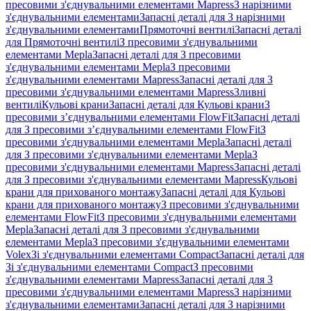
пресовими з'єднувальними елементами Mapress
З нарізними
з'єднувальними елементами
Запасні деталі для З нарізними
з'єднувальними елементами
Прямоточні вентилі
Запасні деталі
для Прямоточні вентилі
З пресовими з'єднувальними
елементами Mepla
Запасні деталі для З пресовими
з'єднувальними елементами Mepla
З пресовими
з'єднувальними елементами Mapress
Запасні деталі для З
пресовими з'єднувальними елементами Mapress
Зливні
вентилі
Кульові крани
Запасні деталі для Кульові крани
З
пресовими з’єднувальними елементами FlowFit
Запасні деталі
для З пресовими з’єднувальними елементами FlowFit
З
пресовими з'єднувальними елементами Mepla
Запасні деталі
для З пресовими з'єднувальними елементами Mepla
З
пресовими з'єднувальними елементами Mapress
Запасні деталі
для З пресовими з'єднувальними елементами Mapress
Кульові
крани для прихованого монтажу
Запасні деталі для Кульові
крани для прихованого монтажу
З пресовими з'єднувальними
елементами FlowFit
З пресовими з'єднувальними елементами
Mepla
Запасні деталі для З пресовими з'єднувальними
елементами Mepla
З пресовими з'єднувальними елементами
Volex
Зі з'єднувальними елементами Compact
Запасні деталі для
Зі з'єднувальними елементами Compact
З пресовими
з'єднувальними елементами Mapress
Запасні деталі для З
пресовими з'єднувальними елементами Mapress
З нарізними
з'єднувальними елементами
Запасні деталі для З нарізними