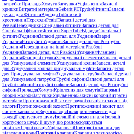
патрубки
Приладдя
Хомути
Заглушки
Ущільнення
Захисні
кришки
Витратні матеріали
Geberit PE
Труби
Фітинги
Запасні
деталі для Фітинги
Відводи
Трійники й
хрестовини
Переходи
Ревізії
Запасні деталі для
Ревізії
Перехідники
Спеціальні фітинги
Запасні деталі для
Спеціальні фітинги
Фітинги SuperTube
Відводи
Спеціальні
фітинги
З'єднання
Запасні деталі для З'єднання
Зварні
з'єднання
Розтрубні з'єднання
Запасні деталі для Розтрубні
з'єднання
Перехідники на інші матеріали
Різьбові
з'єднання
Запасні деталі для Різьбові з'єднання
Фланцеві
з'єднання
Фланцеві втулки
З'єднувальні елементи
Запасні деталі
для З'єднувальні елементи
З'єднувальні коліна
Запасні деталі
для З'єднувальні коліна
Приєднувальні муфти
Запасні деталі
для Приєднувальні муфти
З'єднувальні патрубки
Запасні деталі
для З'єднувальні патрубки
Трубні сифони
Запасні деталі для
Трубні сифони
Розтрубні сифони
Запасні деталі для Розтрубні
сифони
Приладдя
Хомути
Кріплення для хомутів
Напрямні
опорні жолоби
Заглушки
Ущільнення
Захисні короби
Витратні
матеріали
Протипожежний захист, звукоізоляція та захист від
вологи
Протипожежний захист
Протипожежний захист для
систем каналізації
Звукоізоляція
Ізоляційні елементи для
ізоляції корпусного шуму
Ізоляційні елементи для ізоляції
корпусного шуму й шуму, що розповсюджується
повітрям
Гідроізоляція
Ущільнювачі
Повітряні клапани для
відведення води
Повітряні клапани
Клапани з технологією