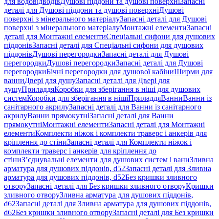
для водовідводів
Душові піддони та душові поверхні
Запасні
деталі для Душові піддони та душові поверхні
Душові
поверхні з мінерального матеріалу
Запасні деталі для Душові
поверхні з мінерального матеріалу
Монтажні елементи
Запасні
деталі для Монтажні елементи
Спеціальні сифони для душових
піддонів
Запасні деталі для Спеціальні сифони для душових
піддонів
Душові перегородки
Запасні деталі для Душові
перегородки
Душові перегородки
Запасні деталі для Душові
перегородки
Бічні перегородки для душової кабіни
Ширми для
ванни
Двері для душу
Запасні деталі для Двері для
душу
Приладдя
Коробки для зберігання в ніші для душових
систем
Коробки для зберігання в ніші
Приладдя
Ванни
Ванни із
санітарного акрилу
Запасні деталі для Ванни із санітарного
акрилу
Ванни прямокутні
Запасні деталі для Ванни
прямокутні
Монтажні елементи
Запасні деталі для Монтажні
елементи
Комплекти ніжок і комплекти траверс і анкерів для
кріплення до стіни
Запасні деталі для Комплекти ніжок і
комплекти траверс і анкерів для кріплення до
стіни
З’єднувальні елементи для душових систем і ванн
Зливна
арматура для душових піддонів, d52
Запасні деталі для Зливна
арматура для душових піддонів, d52
Без кришки зливного
отвору
Запасні деталі для Без кришки зливного отвору
Кришки
зливного отвору
Зливна арматура для душових піддонів,
d62
Запасні деталі для Зливна арматура для душових піддонів,
d62
Без кришки зливного отвору
Запасні деталі для Без кришки