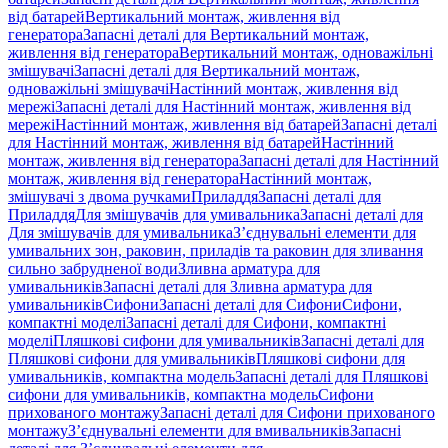
від батарей
Вертикальний монтаж, живлення від
генератора
Запасні деталі для Вертикальний монтаж,
живлення від генератора
Вертикальний монтаж, одноважільні
змішувачі
Запасні деталі для Вертикальний монтаж,
одноважільні змішувачі
Настінний монтаж, живлення від
мережі
Запасні деталі для Настінний монтаж, живлення від
мережі
Настінний монтаж, живлення від батарей
Запасні деталі
для Настінний монтаж, живлення від батарей
Настінний
монтаж, живлення від генератора
Запасні деталі для Настінний
монтаж, живлення від генератора
Настінний монтаж,
змішувачі з двома ручками
Приладдя
Запасні деталі для
Приладдя
Для змішувачів для умивальника
Запасні деталі для
Для змішувачів для умивальника
З’єднувальні елементи для
умивальних зон, раковин, приладів та раковин для зливання
сильно забрудненої води
Зливна арматура для
умивальників
Запасні деталі для Зливна арматура для
умивальників
Сифони
Запасні деталі для Сифони
Сифони,
компактні моделі
Запасні деталі для Сифони, компактні
моделі
Пляшкові сифони для умивальників
Запасні деталі для
Пляшкові сифони для умивальників
Пляшкові сифони для
умивальників, компактна модель
Запасні деталі для Пляшкові
сифони для умивальників, компактна модель
Сифони
прихованого монтажу
Запасні деталі для Сифони прихованого
монтажу
З’єднувальні елементи для вмивальників
Запасні