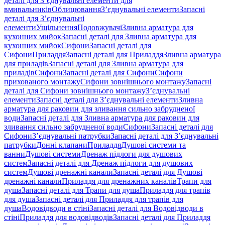
деталі для З’єднувальні елементи для
вмивальників
Облицювання
З’єднувальні елементи
Запасні
деталі для З’єднувальні
елементи
Ущільнення
Подовжувачі
Зливна арматура для
кухонних мийок
Запасні деталі для Зливна арматура для
кухонних мийок
Сифони
Запасні деталі для
Сифони
Приладдя
Запасні деталі для Приладдя
Зливна арматура
для приладів
Запасні деталі для Зливна арматура для
приладів
Сифони
Запасні деталі для Сифони
Сифони
прихованого монтажу
Сифони зовнішнього монтажу
Запасні
деталі для Сифони зовнішнього монтажу
З’єднувальні
елементи
Запасні деталі для З’єднувальні елементи
Зливна
арматура для раковин для зливання сильно забрудненої
води
Запасні деталі для Зливна арматура для раковин для
зливання сильно забрудненої води
Сифони
Запасні деталі для
Сифони
З’єднувальні патрубки
Запасні деталі для З’єднувальні
патрубки
Донні клапани
Приладдя
Душові системи та
ванни
Душові системи
Дренаж підлоги для душових
систем
Запасні деталі для Дренаж підлоги для душових
систем
Душові дренажні канали
Запасні деталі для Душові
дренажні канали
Приладдя для дренажних каналів
Трапи для
душа
Запасні деталі для Трапи для душа
Приладдя для трапів
для душа
Запасні деталі для Приладдя для трапів для
душа
Водовідводи в стіні
Запасні деталі для Водовідводи в
стіні
Приладдя для водовідводів
Запасні деталі для Приладдя