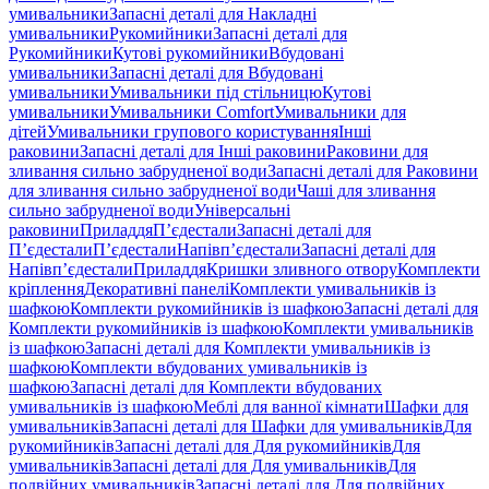
умивальники
Запасні деталі для Накладні
умивальники
Рукомийники
Запасні деталі для
Рукомийники
Кутові рукомийники
Вбудовані
умивальники
Запасні деталі для Вбудовані
умивальники
Умивальники під стільницю
Кутові
умивальники
Умивальники Comfort
Умивальники для
дітей
Умивальники групового користування
Інші
раковини
Запасні деталі для Інші раковини
Раковини для
зливання сильно забрудненої води
Запасні деталі для Раковини
для зливання сильно забрудненої води
Чаші для зливання
сильно забрудненої води
Універсальні
раковини
Приладдя
П’єдестали
Запасні деталі для
П’єдестали
П’єдестали
Напівп’єдестали
Запасні деталі для
Напівп’єдестали
Приладдя
Кришки зливного отвору
Комплекти
кріплення
Декоративні панелі
Комплекти умивальників із
шафкою
Комплекти рукомийників із шафкою
Запасні деталі для
Комплекти рукомийників із шафкою
Комплекти умивальників
із шафкою
Запасні деталі для Комплекти умивальників із
шафкою
Комплекти вбудованих умивальників із
шафкою
Запасні деталі для Комплекти вбудованих
умивальників із шафкою
Меблі для ванної кімнати
Шафки для
умивальників
Запасні деталі для Шафки для умивальників
Для
рукомийників
Запасні деталі для Для рукомийників
Для
умивальників
Запасні деталі для Для умивальників
Для
подвійних умивальників
Запасні деталі для Для подвійних