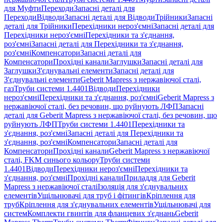
для Муфти
Переходи
Запасні деталі для
Переходи
Відводи
Запасні деталі для Відводи
Трійники
Запасні
деталі для Трійники
Перехідники нероз'ємні
Запасні деталі для
Перехідники нероз'ємні
Перехідники та з'єднання,
роз'ємні
Запасні деталі для Перехідники та з'єднання,
роз'ємні
Компенсатори
Запасні деталі для
Компенсатори
Прохідні канали
Заглушки
Запасні деталі для
Заглушки
З'єднувальні елементи
Запасні деталі для
З'єднувальні елементи
Geberit Mapress з нержавіючої сталі,
газ
Труби системи 1.4401
Відводи
Перехідники
нероз'ємні
Перехідники та з'єднання, роз'ємні
Geberit Mapress з
нержавіючої сталі, без речовин, що руйнують ЛФП
Запасні
деталі для Geberit Mapress з нержавіючої сталі, без речовин, що
руйнують ЛФП
Труби системи 1.4401
Перехідники та
з'єднання, роз'ємні
Запасні деталі для Перехідники та
з'єднання, роз'ємні
Компенсатори
Запасні деталі для
Компенсатори
Прохідні канали
Geberit Mapress з нержавіючої
сталі, FKM синього кольору
Труби системи
1.4401
Відводи
Перехідники нероз'ємні
Перехідники та
з'єднання, роз'ємні
Прохідні канали
Приладдя для Geberit
Mapress з нержавіючої сталі
Ізоляція для з'єднувальних
елементів
Ущільнювачі для труб і фітингів
Кріплення для
труб
Кріплення для з'єднувальних елементів
Ущільнювачі для
систем
Комплекти гвинтів для фланцевих з'єднань
Geberit