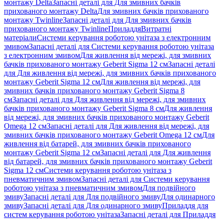
монтажу Delta
Запасні деталі для Для змивних бачків
прихованого монтажу Delta
Для змивних бачків прихованого
монтажу Twinline
Запасні деталі для Для змивних бачків
прихованого монтажу Twinline
Приладдя
Витратні
матеріали
Системи керування роботою унітаза з електронним
змивом
Запасні деталі для Системи керування роботою унітаза
з електронним змивом
Для живлення від мережі, для змивних
бачків прихованого монтажу Geberit Sigma 12 см
Запасні деталі
для Для живлення від мережі, для змивних бачків прихованого
монтажу Geberit Sigma 12 см
Для живлення від мережі, для
змивних бачків прихованого монтажу Geberit Sigma 8
см
Запасні деталі для Для живлення від мережі, для змивних
бачків прихованого монтажу Geberit Sigma 8 см
Для живлення
від мережі, для змивних бачків прихованого монтажу Geberit
Omega 12 см
Запасні деталі для Для живлення від мережі, для
змивних бачків прихованого монтажу Geberit Omega 12 см
Для
живлення від батарей, для змивних бачків прихованого
монтажу Geberit Sigma 12 см
Запасні деталі для Для живлення
від батарей, для змивних бачків прихованого монтажу Geberit
Sigma 12 см
Системи керування роботою унітаза з
пневматичним змивом
Запасні деталі для Системи керування
роботою унітаза з пневматичним змивом
Для подвійного
змиву
Запасні деталі для Для подвійного змиву
Для одинарного
змиву
Запасні деталі для Для одинарного змиву
Приладдя для
систем керування роботою унітаза
Запасні деталі для Приладдя