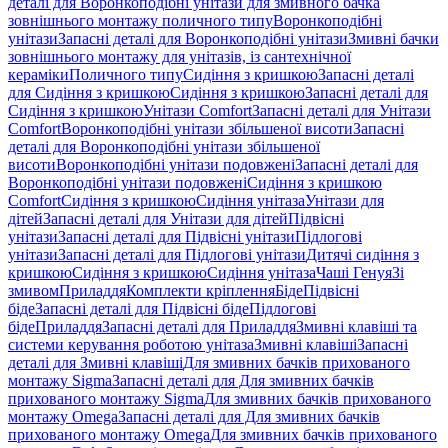
деталі для Воронкоподібні унітази для змивного бачка
зовнішнього монтажу поличного типу
Воронкоподібні
унітази
Запасні деталі для Воронкоподібні унітази
Змивні бачки
зовнішнього монтажу для унітазів, із сантехнічної
кераміки
Поличного типу
Сидіння з кришкою
Запасні деталі
для Сидіння з кришкою
Сидіння з кришкою
Запасні деталі для
Сидіння з кришкою
Унітази Comfort
Запасні деталі для Унітази
Comfort
Воронкоподібні унітази збільшеної висоти
Запасні
деталі для Воронкоподібні унітази збільшеної
висоти
Воронкоподібні унітази подовжені
Запасні деталі для
Воронкоподібні унітази подовжені
Сидіння з кришкою
Comfort
Сидіння з кришкою
Сидіння унітаза
Унітази для
дітей
Запасні деталі для Унітази для дітей
Підвісні
унітази
Запасні деталі для Підвісні унітази
Підлогові
унітази
Запасні деталі для Підлогові унітази
Дитячі сидіння з
кришкою
Сидіння з кришкою
Сидіння унітаза
Чаші Генуя
Зі
змивом
Приладдя
Комплекти кріплення
Біде
Підвісні
біде
Запасні деталі для Підвісні біде
Підлогові
біде
Приладдя
Запасні деталі для Приладдя
Змивні клавіші та
системи керування роботою унітаза
Змивні клавіші
Запасні
деталі для Змивні клавіші
Для змивних бачків прихованого
монтажу Sigma
Запасні деталі для Для змивних бачків
прихованого монтажу Sigma
Для змивних бачків прихованого
монтажу Omega
Запасні деталі для Для змивних бачків
прихованого монтажу Omega
Для змивних бачків прихованого