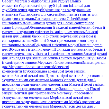
Geberit Mapress з міді
Ізоляція для з'єднувальних
елементів
Ущільнювачі для труб і фітингів
Панелі для
труб
Кріплення для труб
Кріплення для з'єднувальних
елементів
Ущільнювачі для систем
Комплекти гвинтів для
фланцевих з'єднань
Санітарна система Geberit
Блоки
санітарного змиву
Запасні деталі для Блоки санітарного
змиву
Приладдя
Облицювання й захисні панелі
Змивні бачки й
системи керування унітазом із санітарним змивом
Запасні
деталі для Змивні бачки й системи керування унітазом із
санітарним змивом
Змивні бачки прихованого монтажу з
санітарним змивом
Вбудовані гігієнічні модулі
Запасні деталі
для Вбудовані гігієнічні модулі
Приладдя для змивних бачків і
систем керування унітазом із санітарним змивом
Запасні деталі
для Приладдя для змивних бачків і систем керування унітазом
із санітарним змивом
Мережеві блоки живлення
Запасні деталі
для Мережеві блоки живлення
Мережеві
компоненти
Трубопровідна арматура
Прямі запірні
вентилі
Запасні деталі для Прямі запірні вентилі
З пресовими
з'єднувальними елементами Mapress
Запасні деталі для З
пресовими з'єднувальними елементами Mapress
Прямі запірні
вентилі для прихованого монтажу
Запасні деталі для Прямі
запірні вентилі для прихованого монтажу
З пресовими
з'єднувальними елементами Mepla
Запасні деталі для З
пресовими з'єднувальними елементами Mepla
З пресовими
з'єднувальними елементами Mapress
Запасні деталі для З