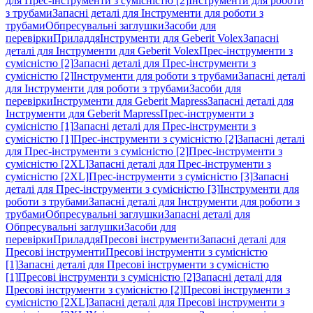
для Прес-інструменти з сумісністю [2]
Інструменти для роботи
з трубами
Запасні деталі для Інструменти для роботи з
трубами
Обпресувальні заглушки
Засоби для
перевірки
Приладдя
Інструменти для Geberit Volex
Запасні
деталі для Інструменти для Geberit Volex
Прес-інструменти з
сумісністю [2]
Запасні деталі для Прес-інструменти з
сумісністю [2]
Інструменти для роботи з трубами
Запасні деталі
для Інструменти для роботи з трубами
Засоби для
перевірки
Інструменти для Geberit Mapress
Запасні деталі для
Інструменти для Geberit Mapress
Прес-інструменти з
сумісністю [1]
Запасні деталі для Прес-інструменти з
сумісністю [1]
Прес-інструменти з сумісністю [2]
Запасні деталі
для Прес-інструменти з сумісністю [2]
Прес-інструменти з
сумісністю [2XL]
Запасні деталі для Прес-інструменти з
сумісністю [2XL]
Прес-інструменти з сумісністю [3]
Запасні
деталі для Прес-інструменти з сумісністю [3]
Інструменти для
роботи з трубами
Запасні деталі для Інструменти для роботи з
трубами
Обпресувальні заглушки
Запасні деталі для
Обпресувальні заглушки
Засоби для
перевірки
Приладдя
Пресові інструменти
Запасні деталі для
Пресові інструменти
Пресові інструменти з сумісністю
[1]
Запасні деталі для Пресові інструменти з сумісністю
[1]
Пресові інструменти з сумісністю [2]
Запасні деталі для
Пресові інструменти з сумісністю [2]
Пресові інструменти з
сумісністю [2XL]
Запасні деталі для Пресові інструменти з