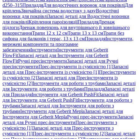
d250–315
Приладдя
Для водостічних воронок для покрівлі
Для
кріплень
Звичайна система водостоку з даху
Водостічні
воронки для покрівлі
Запасні деталі для Водостічні воронки
для покрівлі
Кріплення пароізоляції
Приладдя
Дренаж
підлоги
Дренаж поверхонь для внутрішнього й зовнішнього
використання
Трапи 12 x 12 см
Трапи 13 x 13 см
Трапи без
сифона для балконів і терас, 13 x 13 см
Приладдя
Інструменти,
мережеві компоненти та програмне
забезпечення
Інструменти
Інструменти для Geberit
FlowFit
Запасні деталі для Інструменти для Geberit
FlowFit
Ручні пресінструменти
Запасні деталі для Ручні
пресінструменти
Прес-інструменти із сумісністю [1]
Запасні
деталі для Прес-інструменти із сумісністю [1]
Пресінструменти
із сумісністю [2]
Запасні деталі для Пресінструменти із
сумісністю [2]
Інструменти для роботи з трубами
Запасні деталі
для Інструменти для роботи з трубами
Приладдя
Запасні деталі
для Приладдя
Інструменти для Geberit PushFit
Запасні деталі
для Інструменти для Geberit PushFit
Інструменти для роботи з
трубами
Запасні деталі для Інструменти для роботи з
трубами
Інструменти для Geberit Mepla
Запасні деталі для
Інструменти для Geberit Mepla
Ручні прес-інструменти
Запасні
деталі для Ручні прес-інструменти
Прес-інструменти з
сумісністю [1]
Запасні деталі для Прес-інструменти з
сумісністю [1]
Прес-інструменти з сумісністю [2]
Запасні деталі