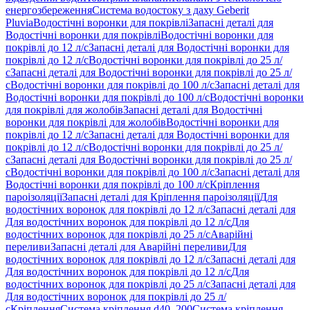
енергозбереження
Система водостоку з даху Geberit
Pluvia
Водостічні воронки для покрівлі
Запасні деталі для
Водостічні воронки для покрівлі
Водостічні воронки для
покрівлі до 12 л/с
Запасні деталі для Водостічні воронки для
покрівлі до 12 л/с
Водостічні воронки для покрівлі до 25 л/
с
Запасні деталі для Водостічні воронки для покрівлі до 25 л/
с
Водостічні воронки для покрівлі до 100 л/с
Запасні деталі для
Водостічні воронки для покрівлі до 100 л/с
Водостічні воронки
для покрівлі для жолобів
Запасні деталі для Водостічні
воронки для покрівлі для жолобів
Водостічні воронки для
покрівлі до 12 л/с
Запасні деталі для Водостічні воронки для
покрівлі до 12 л/с
Водостічні воронки для покрівлі до 25 л/
с
Запасні деталі для Водостічні воронки для покрівлі до 25 л/
с
Водостічні воронки для покрівлі до 100 л/с
Запасні деталі для
Водостічні воронки для покрівлі до 100 л/с
Кріплення
пароізоляції
Запасні деталі для Кріплення пароізоляції
Для
водостічних воронок для покрівлі до 12 л/с
Запасні деталі для
Для водостічних воронок для покрівлі до 12 л/с
Для
водостічних воронок для покрівлі до 25 л/с
Аварійні
переливи
Запасні деталі для Аварійні переливи
Для
водостічних воронок для покрівлі до 12 л/с
Запасні деталі для
Для водостічних воронок для покрівлі до 12 л/с
Для
водостічних воронок для покрівлі до 25 л/с
Запасні деталі для
Для водостічних воронок для покрівлі до 25 л/
с
Кріплення
Система кріплення d40–200
Система кріплення