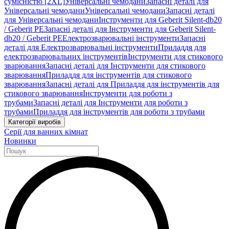
сумісністю [2XL]
Універсальні чемодани
Запасні деталі для
Універсальні чемодани
Універсальні чемодани
Запасні деталі
для Універсальні чемодани
Інструменти для Geberit Silent-db20
/ Geberit PE
Запасні деталі для Інструменти для Geberit Silent-
db20 / Geberit PE
Електрозварювальні інструменти
Запасні
деталі для Електрозварювальні інструменти
Приладдя для
електрозварювальних інструментів
Інструменти для стикового
зварювання
Запасні деталі для Інструменти для стикового
зварювання
Приладдя для інструментів для стикового
зварювання
Запасні деталі для Приладдя для інструментів для
стикового зварювання
Інструменти для роботи з
трубами
Запасні деталі для Інструменти для роботи з
трубами
Приладдя для інструментів для роботи з трубами
Категорії виробів
Серії для ванних кімнат
Новинки