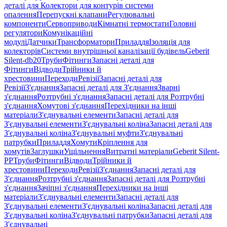
деталі для Колектори для контурів системи
опалення
Перепускні клапани
Регулювальні
компоненти
Сервоприводи
Кімнатні термостати
Головні
регулятори
Комунікаційні
модулі
Датчики
Трансформатори
Приладдя
Ізоляція для
колекторів
Системи внутрішньої каналізації будівель
Geberit
Silent-db20
Труби
Фітинги
Запасні деталі для
Фітинги
Відводи
Трійники й
хрестовини
Переходи
Ревізії
Запасні деталі для
Ревізії
З'єднання
Запасні деталі для З'єднання
Зварні
з'єднання
Розтрубні з'єднання
Запасні деталі для Розтрубні
з'єднання
Хомутові з'єднання
Перехідники на інші
матеріали
З'єднувальні елементи
Запасні деталі для
З'єднувальні елементи
З'єднувальні коліна
Запасні деталі для
З'єднувальні коліна
З'єднувальні муфти
З'єднувальні
патрубки
Приладдя
Хомути
Кріплення для
хомутів
Заглушки
Ущільнення
Витратні матеріали
Geberit Silent-
PP
Труби
Фітинги
Відводи
Трійники й
хрестовини
Переходи
Ревізії
З'єднання
Запасні деталі для
З'єднання
Розтрубні з'єднання
Запасні деталі для Розтрубні
з'єднання
Зачіпні з'єднання
Перехідники на інші
матеріали
З'єднувальні елементи
Запасні деталі для
З'єднувальні елементи
З'єднувальні коліна
Запасні деталі для
З'єднувальні коліна
З'єднувальні патрубки
Запасні деталі для
З'єднувальні