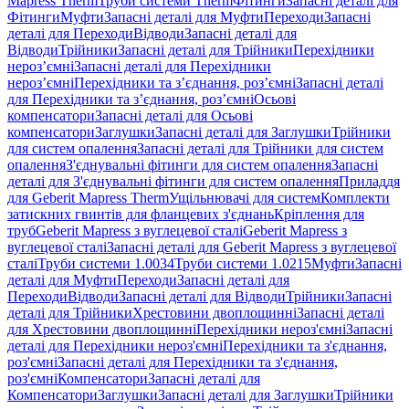
Mapress Therm
Труби системи Therm
Фітинги
Запасні деталі для
Фітинги
Муфти
Запасні деталі для Муфти
Переходи
Запасні
деталі для Переходи
Відводи
Запасні деталі для
Відводи
Трійники
Запасні деталі для Трійники
Перехідники
нероз’ємні
Запасні деталі для Перехідники
нероз’ємні
Перехідники та з’єднання, роз’ємні
Запасні деталі
для Перехідники та з’єднання, роз’ємні
Осьові
компенсатори
Запасні деталі для Осьові
компенсатори
Заглушки
Запасні деталі для Заглушки
Трійники
для систем опалення
Запасні деталі для Трійники для систем
опалення
З'єднувальні фітинги для систем опалення
Запасні
деталі для З'єднувальні фітинги для систем опалення
Приладдя
для Geberit Mapress Therm
Ущільнювачі для систем
Комплекти
затискних гвинтів для фланцевих з'єднань
Кріплення для
труб
Geberit Mapress з вуглецевої сталі
Geberit Mapress з
вуглецевої сталі
Запасні деталі для Geberit Mapress з вуглецевої
сталі
Труби системи 1.0034
Труби системи 1.0215
Муфти
Запасні
деталі для Муфти
Переходи
Запасні деталі для
Переходи
Відводи
Запасні деталі для Відводи
Трійники
Запасні
деталі для Трійники
Хрестовини двоплощинні
Запасні деталі
для Хрестовини двоплощинні
Перехідники нероз'ємні
Запасні
деталі для Перехідники нероз'ємні
Перехідники та з'єднання,
роз'ємні
Запасні деталі для Перехідники та з'єднання,
роз'ємні
Компенсатори
Запасні деталі для
Компенсатори
Заглушки
Запасні деталі для Заглушки
Трійники