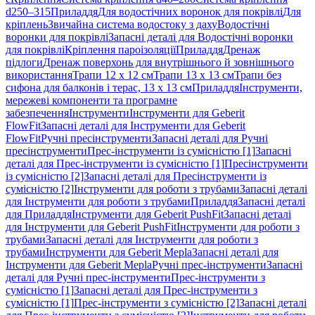
d250–315
Приладдя
Для водостічних воронок для покрівлі
Для
кріплень
Звичайна система водостоку з даху
Водостічні
воронки для покрівлі
Запасні деталі для Водостічні воронки
для покрівлі
Кріплення пароізоляції
Приладдя
Дренаж
підлоги
Дренаж поверхонь для внутрішнього й зовнішнього
використання
Трапи 12 x 12 см
Трапи 13 x 13 см
Трапи без
сифона для балконів і терас, 13 x 13 см
Приладдя
Інструменти,
мережеві компоненти та програмне
забезпечення
Інструменти
Інструменти для Geberit
FlowFit
Запасні деталі для Інструменти для Geberit
FlowFit
Ручні пресінструменти
Запасні деталі для Ручні
пресінструменти
Прес-інструменти із сумісністю [1]
Запасні
деталі для Прес-інструменти із сумісністю [1]
Пресінструменти
із сумісністю [2]
Запасні деталі для Пресінструменти із
сумісністю [2]
Інструменти для роботи з трубами
Запасні деталі
для Інструменти для роботи з трубами
Приладдя
Запасні деталі
для Приладдя
Інструменти для Geberit PushFit
Запасні деталі
для Інструменти для Geberit PushFit
Інструменти для роботи з
трубами
Запасні деталі для Інструменти для роботи з
трубами
Інструменти для Geberit Mepla
Запасні деталі для
Інструменти для Geberit Mepla
Ручні прес-інструменти
Запасні
деталі для Ручні прес-інструменти
Прес-інструменти з
сумісністю [1]
Запасні деталі для Прес-інструменти з
сумісністю [1]
Прес-інструменти з сумісністю [2]
Запасні деталі