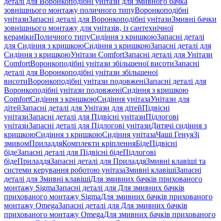
деталі для Воронкоподібні унітази для змивного бачка
зовнішнього монтажу поличного типу
Воронкоподібні
унітази
Запасні деталі для Воронкоподібні унітази
Змивні бачки
зовнішнього монтажу для унітазів, із сантехнічної
кераміки
Поличного типу
Сидіння з кришкою
Запасні деталі
для Сидіння з кришкою
Сидіння з кришкою
Запасні деталі для
Сидіння з кришкою
Унітази Comfort
Запасні деталі для Унітази
Comfort
Воронкоподібні унітази збільшеної висоти
Запасні
деталі для Воронкоподібні унітази збільшеної
висоти
Воронкоподібні унітази подовжені
Запасні деталі для
Воронкоподібні унітази подовжені
Сидіння з кришкою
Comfort
Сидіння з кришкою
Сидіння унітаза
Унітази для
дітей
Запасні деталі для Унітази для дітей
Підвісні
унітази
Запасні деталі для Підвісні унітази
Підлогові
унітази
Запасні деталі для Підлогові унітази
Дитячі сидіння з
кришкою
Сидіння з кришкою
Сидіння унітаза
Чаші Генуя
Зі
змивом
Приладдя
Комплекти кріплення
Біде
Підвісні
біде
Запасні деталі для Підвісні біде
Підлогові
біде
Приладдя
Запасні деталі для Приладдя
Змивні клавіші та
системи керування роботою унітаза
Змивні клавіші
Запасні
деталі для Змивні клавіші
Для змивних бачків прихованого
монтажу Sigma
Запасні деталі для Для змивних бачків
прихованого монтажу Sigma
Для змивних бачків прихованого
монтажу Omega
Запасні деталі для Для змивних бачків
прихованого монтажу Omega
Для змивних бачків прихованого