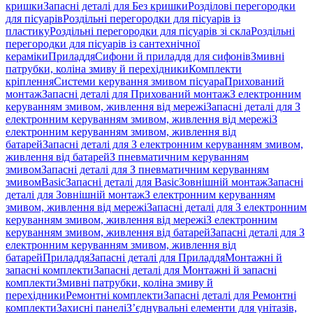
кришки
Запасні деталі для Без кришки
Розділові перегородки
для пісуарів
Роздільні перегородки для пісуарів із
пластику
Роздільні перегородки для пісуарів зі скла
Роздільні
перегородки для пісуарів із сантехнічної
кераміки
Приладдя
Сифони й приладдя для сифонів
Змивні
патрубки, коліна змиву й перехідники
Комплекти
кріплення
Системи керування змивом пісуара
Прихований
монтаж
Запасні деталі для Прихований монтаж
З електронним
керуванням змивом, живлення від мережі
Запасні деталі для З
електронним керуванням змивом, живлення від мережі
З
електронним керуванням змивом, живлення від
батарей
Запасні деталі для З електронним керуванням змивом,
живлення від батарей
З пневматичним керуванням
змивом
Запасні деталі для З пневматичним керуванням
змивом
Basic
Запасні деталі для Basic
Зовнішній монтаж
Запасні
деталі для Зовнішній монтаж
З електронним керуванням
змивом, живлення від мережі
Запасні деталі для З електронним
керуванням змивом, живлення від мережі
З електронним
керуванням змивом, живлення від батарей
Запасні деталі для З
електронним керуванням змивом, живлення від
батарей
Приладдя
Запасні деталі для Приладдя
Монтажні й
запасні комплекти
Запасні деталі для Монтажні й запасні
комплекти
Змивні патрубки, коліна змиву й
перехідники
Ремонтні комплекти
Запасні деталі для Ремонтні
комплекти
Захисні панелі
З’єднувальні елементи для унітазів,