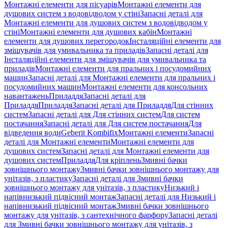
Монтажні елементи для пісуарів
Монтажні елементи для
душових систем з водовідводом у стіні
Запасні деталі для
Монтажні елементи для душових систем з водовідводом у
стіні
Монтажні елементи для душових кабін
Монтажні
елементи для душових перегородок
Інсталяційні елементи для
змішувачів для умивальника та приладів
Запасні деталі для
Інсталяційні елементи для змішувачів для умивальника та
приладів
Монтажні елементи для пральних і посудомийних
машин
Запасні деталі для Монтажні елементи для пральних і
посудомийних машин
Монтажні елементи для консольних
навантажень
Приладдя
Запасні деталі для
Приладдя
Приладдя
Запасні деталі для Приладдя
Для стінних
систем
Запасні деталі для Для стінних систем
Для систем
постачання
Запасні деталі для Для систем постачання
Для
відведення води
Geberit Kombifix
Монтажні елементи
Запасні
деталі для Монтажні елементи
Монтажні елементи для
душових систем
Запасні деталі для Монтажні елементи для
душових систем
Приладдя
Для кріплень
Змивні бачки
зовнішнього монтажу
Змивні бачки зовнішнього монтажу для
унітазів, з пластику
Запасні деталі для Змивні бачки
зовнішнього монтажу для унітазів, з пластику
Низький і
напівнизький підвісний монтаж
Запасні деталі для Низький і
напівнизький підвісний монтаж
Змивні бачки зовнішнього
монтажу для унітазів, з сантехнічного фарфору
Запасні деталі
для Змивні бачки зовнішнього монтажу для унітазів, з