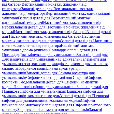
від батарей
Вертикальний монтаж, живлення від
генератора
Запасні деталі для Вертикальний монтаж,
живлення від генератора
Вертикальний монтаж, одноважільні
змішувачі
Запасні деталі для Вертикальний монтаж,
одноважільні змішувачі
Настінний монтаж, живлення від
мережі
Запасні деталі для Настінний монтаж, живлення від
мережі
Настінний монтаж, живлення від батарей
Запасні деталі
для Настінний монтаж, живлення від батарей
Настінний
монтаж, живлення від генератора
Запасні деталі для Настінний
монтаж, живлення від генератора
Настінний монтаж,
змішувачі з двома ручками
Приладдя
Запасні деталі для
Приладдя
Для змішувачів для умивальника
Запасні деталі для
Для змішувачів для умивальника
З’єднувальні елементи для
умивальних зон, раковин, приладів та раковин для зливання
сильно забрудненої води
Зливна арматура для
умивальників
Запасні деталі для Зливна арматура для
умивальників
Сифони
Запасні деталі для Сифони
Сифони,
компактні моделі
Запасні деталі для Сифони, компактні
моделі
Пляшкові сифони для умивальників
Запасні деталі для
Пляшкові сифони для умивальників
Пляшкові сифони для
умивальників, компактна модель
Запасні деталі для Пляшкові
сифони для умивальників, компактна модель
Сифони
прихованого монтажу
Запасні деталі для Сифони прихованого
монтажу
З’єднувальні елементи для вмивальників
Запасні