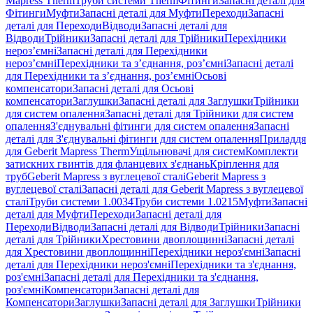
Mapress Therm
Труби системи Therm
Фітинги
Запасні деталі для
Фітинги
Муфти
Запасні деталі для Муфти
Переходи
Запасні
деталі для Переходи
Відводи
Запасні деталі для
Відводи
Трійники
Запасні деталі для Трійники
Перехідники
нероз’ємні
Запасні деталі для Перехідники
нероз’ємні
Перехідники та з’єднання, роз’ємні
Запасні деталі
для Перехідники та з’єднання, роз’ємні
Осьові
компенсатори
Запасні деталі для Осьові
компенсатори
Заглушки
Запасні деталі для Заглушки
Трійники
для систем опалення
Запасні деталі для Трійники для систем
опалення
З'єднувальні фітинги для систем опалення
Запасні
деталі для З'єднувальні фітинги для систем опалення
Приладдя
для Geberit Mapress Therm
Ущільнювачі для систем
Комплекти
затискних гвинтів для фланцевих з'єднань
Кріплення для
труб
Geberit Mapress з вуглецевої сталі
Geberit Mapress з
вуглецевої сталі
Запасні деталі для Geberit Mapress з вуглецевої
сталі
Труби системи 1.0034
Труби системи 1.0215
Муфти
Запасні
деталі для Муфти
Переходи
Запасні деталі для
Переходи
Відводи
Запасні деталі для Відводи
Трійники
Запасні
деталі для Трійники
Хрестовини двоплощинні
Запасні деталі
для Хрестовини двоплощинні
Перехідники нероз'ємні
Запасні
деталі для Перехідники нероз'ємні
Перехідники та з'єднання,
роз'ємні
Запасні деталі для Перехідники та з'єднання,
роз'ємні
Компенсатори
Запасні деталі для
Компенсатори
Заглушки
Запасні деталі для Заглушки
Трійники