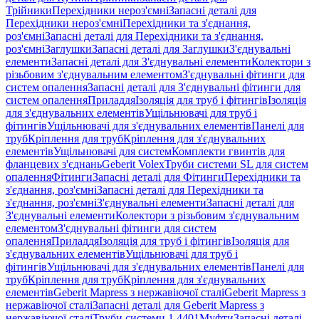
Трійники
Перехідники нероз'ємні
Запасні деталі для
Перехідники нероз'ємні
Перехідники та з'єднання,
роз'ємні
Запасні деталі для Перехідники та з'єднання,
роз'ємні
Заглушки
Запасні деталі для Заглушки
З'єднувальні
елементи
Запасні деталі для З'єднувальні елементи
Колектори з
різьбовим з'єднувальним елементом
З'єднувальні фітинги для
систем опалення
Запасні деталі для З'єднувальні фітинги для
систем опалення
Приладдя
Ізоляція для труб і фітингів
Ізоляція
для з'єднувальних елементів
Ущільнювачі для труб і
фітингів
Ущільнювачі для з'єднувальних елементів
Панелі для
труб
Кріплення для труб
Кріплення для з'єднувальних
елементів
Ущільнювачі для систем
Комплекти гвинтів для
фланцевих з'єднань
Geberit Volex
Труби системи SL для систем
опалення
Фітинги
Запасні деталі для Фітинги
Перехідники та
з'єднання, роз'ємні
Запасні деталі для Перехідники та
з'єднання, роз'ємні
З'єднувальні елементи
Запасні деталі для
З'єднувальні елементи
Колектори з різьбовим з'єднувальним
елементом
З'єднувальні фітинги для систем
опалення
Приладдя
Ізоляція для труб і фітингів
Ізоляція для
з'єднувальних елементів
Ущільнювачі для труб і
фітингів
Ущільнювачі для з'єднувальних елементів
Панелі для
труб
Кріплення для труб
Кріплення для з'єднувальних
елементів
Geberit Mapress з нержавіючої сталі
Geberit Mapress з
нержавіючої сталі
Запасні деталі для Geberit Mapress з
нержавіючої сталі
Труби системи 1.4401
Муфти
Запасні деталі