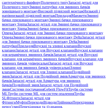
сантехнічного фарфору
Поличного типу
Запасні деталі для
Поличного типу
Змивні патрубки для змивних бачків
зовнішнього монтажу
Високий підвісний монтаж
Низький і
напівнизький підвісний монтаж
Приладдя
Манжети
Змивні
бачки прихованого монтажу
Змивні бачки прихованого
монтажу Sigma
Запасні деталі для Змивні бачки прихованого
монтажу Sigma
Змивні бачки прихованого монтажу
Omega
Запасні деталі для Змивні бачки прихованого монтажу
Omega
Змивні бачки прихованого монтажу Delta
Запасні деталі
для Змивні бачки прихованого монтажу Delta
Змивні
патрубки
Приладдя
Впускні та зливні клапани
Впускні
клапани
Запасні деталі для Впускні клапани
Впускні клапани
для керамічних змивних бачків
Запасні деталі для Впускні
клапани для керамічних змивних бачків
Впускні клапани для
змивних бачків універсальні
Запасні деталі для Впускні
клапани для змивних бачків універсальні
Зливні
клапани
Запасні деталі для Зливні клапани
Подвійний
змив
Запасні деталі для Подвійний змив
Арматура для змивних
бачкiв
Запасні деталі для Арматура для змивних
бачкiв
Подвійний змив
Запасні деталі для Подвійний
змив
Системи постачання
Geberit FlowFit
Труби системи
ML
Труби системи ML для систем опалення
Трубы
SL
Фітинги
Запасні деталі для
Фітинги
Муфти
Переходи
Відводи
Трійники
Перехідники
нероз’ємні
Перехідники та з'єднання,