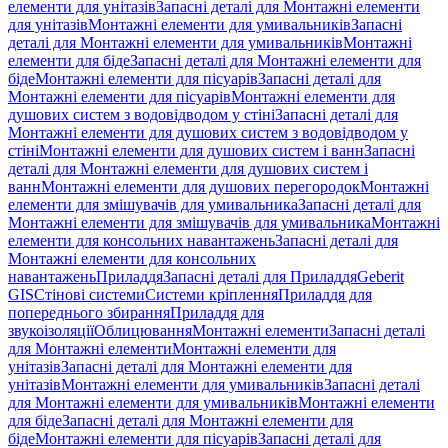
елементи для унітазів
Запасні деталі для Монтажні елементи
для унітазів
Монтажні елементи для умивальників
Запасні
деталі для Монтажні елементи для умивальників
Монтажні
елементи для біде
Запасні деталі для Монтажні елементи для
біде
Монтажні елементи для пісуарів
Запасні деталі для
Монтажні елементи для пісуарів
Монтажні елементи для
душових систем з водовідводом у стіні
Запасні деталі для
Монтажні елементи для душових систем з водовідводом у
стіні
Монтажні елементи для душових систем і ванн
Запасні
деталі для Монтажні елементи для душових систем і
ванн
Монтажні елементи для душових перегородок
Монтажні
елементи для змішувачів для умивальника
Запасні деталі для
Монтажні елементи для змішувачів для умивальника
Монтажні
елементи для консольних навантажень
Запасні деталі для
Монтажні елементи для консольних
навантажень
Приладдя
Запасні деталі для Приладдя
Geberit
GIS
Стінові системи
Системи кріплення
Приладдя для
попереднього збирання
Приладдя для
звукоізоляції
Облицювання
Монтажні елементи
Запасні деталі
для Монтажні елементи
Монтажні елементи для
унітазів
Запасні деталі для Монтажні елементи для
унітазів
Монтажні елементи для умивальників
Запасні деталі
для Монтажні елементи для умивальників
Монтажні елементи
для біде
Запасні деталі для Монтажні елементи для
біде
Монтажні елементи для пісуарів
Запасні деталі для