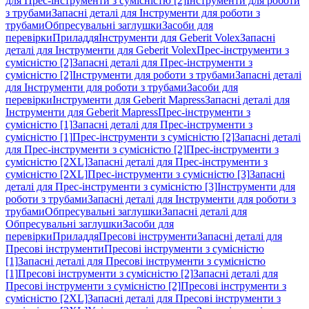
для Прес-інструменти з сумісністю [2]
Інструменти для роботи
з трубами
Запасні деталі для Інструменти для роботи з
трубами
Обпресувальні заглушки
Засоби для
перевірки
Приладдя
Інструменти для Geberit Volex
Запасні
деталі для Інструменти для Geberit Volex
Прес-інструменти з
сумісністю [2]
Запасні деталі для Прес-інструменти з
сумісністю [2]
Інструменти для роботи з трубами
Запасні деталі
для Інструменти для роботи з трубами
Засоби для
перевірки
Інструменти для Geberit Mapress
Запасні деталі для
Інструменти для Geberit Mapress
Прес-інструменти з
сумісністю [1]
Запасні деталі для Прес-інструменти з
сумісністю [1]
Прес-інструменти з сумісністю [2]
Запасні деталі
для Прес-інструменти з сумісністю [2]
Прес-інструменти з
сумісністю [2XL]
Запасні деталі для Прес-інструменти з
сумісністю [2XL]
Прес-інструменти з сумісністю [3]
Запасні
деталі для Прес-інструменти з сумісністю [3]
Інструменти для
роботи з трубами
Запасні деталі для Інструменти для роботи з
трубами
Обпресувальні заглушки
Запасні деталі для
Обпресувальні заглушки
Засоби для
перевірки
Приладдя
Пресові інструменти
Запасні деталі для
Пресові інструменти
Пресові інструменти з сумісністю
[1]
Запасні деталі для Пресові інструменти з сумісністю
[1]
Пресові інструменти з сумісністю [2]
Запасні деталі для
Пресові інструменти з сумісністю [2]
Пресові інструменти з
сумісністю [2XL]
Запасні деталі для Пресові інструменти з