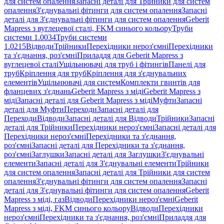
для систем опалення
Запасні деталі для Трійники для систем
опалення
З'єднувальні фітинги для систем опалення
Запасні
деталі для З'єднувальні фітинги для систем опалення
Geberit
Mapress з вуглецевої сталі, FKM синього кольору
Труби
системи 1.0034
Труби системи
1.0215
Відводи
Трійники
Перехідники нероз'ємні
Перехідники
та з'єднання, роз'ємні
Приладдя для Geberit Mapress з
вуглецевої сталі
Ущільнювачі для труб і фітингів
Панелі для
труб
Кріплення для труб
Кріплення для з'єднувальних
елементів
Ущільнювачі для систем
Комплекти гвинтів для
фланцевих з'єднань
Geberit Mapress з міді
Geberit Mapress з
міді
Запасні деталі для Geberit Mapress з міді
Муфти
Запасні
деталі для Муфти
Переходи
Запасні деталі для
Переходи
Відводи
Запасні деталі для Відводи
Трійники
Запасні
деталі для Трійники
Перехідники нероз'ємні
Запасні деталі для
Перехідники нероз'ємні
Перехідники та з'єднання,
роз'ємні
Запасні деталі для Перехідники та з'єднання,
роз'ємні
Заглушки
Запасні деталі для Заглушки
З'єднувальні
елементи
Запасні деталі для З'єднувальні елементи
Трійники
для систем опалення
Запасні деталі для Трійники для систем
опалення
З'єднувальні фітинги для систем опалення
Запасні
деталі для З'єднувальні фітинги для систем опалення
Geberit
Mapress з міді, газ
Відводи
Перехідники нероз'ємні
Geberit
Mapress з міді, FKM синього кольору
Відводи
Перехідники
нероз'ємні
Перехідники та з'єднання, роз'ємні
Приладдя для