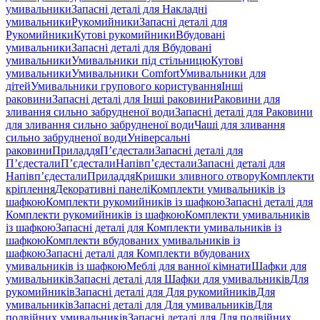
умивальники
Запасні деталі для Накладні
умивальники
Рукомийники
Запасні деталі для
Рукомийники
Кутові рукомийники
Вбудовані
умивальники
Запасні деталі для Вбудовані
умивальники
Умивальники під стільницю
Кутові
умивальники
Умивальники Comfort
Умивальники для
дітей
Умивальники групового користування
Інші
раковини
Запасні деталі для Інші раковини
Раковини для
зливання сильно забрудненої води
Запасні деталі для Раковини
для зливання сильно забрудненої води
Чаші для зливання
сильно забрудненої води
Універсальні
раковини
Приладдя
П’єдестали
Запасні деталі для
П’єдестали
П’єдестали
Напівп’єдестали
Запасні деталі для
Напівп’єдестали
Приладдя
Кришки зливного отвору
Комплекти
кріплення
Декоративні панелі
Комплекти умивальників із
шафкою
Комплекти рукомийників із шафкою
Запасні деталі для
Комплекти рукомийників із шафкою
Комплекти умивальників
із шафкою
Запасні деталі для Комплекти умивальників із
шафкою
Комплекти вбудованих умивальників із
шафкою
Запасні деталі для Комплекти вбудованих
умивальників із шафкою
Меблі для ванної кімнати
Шафки для
умивальників
Запасні деталі для Шафки для умивальників
Для
рукомийників
Запасні деталі для Для рукомийників
Для
умивальників
Запасні деталі для Для умивальників
Для
подвійних умивальників
Запасні деталі для Для подвійних