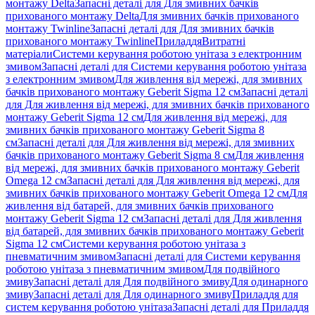
монтажу Delta
Запасні деталі для Для змивних бачків
прихованого монтажу Delta
Для змивних бачків прихованого
монтажу Twinline
Запасні деталі для Для змивних бачків
прихованого монтажу Twinline
Приладдя
Витратні
матеріали
Системи керування роботою унітаза з електронним
змивом
Запасні деталі для Системи керування роботою унітаза
з електронним змивом
Для живлення від мережі, для змивних
бачків прихованого монтажу Geberit Sigma 12 см
Запасні деталі
для Для живлення від мережі, для змивних бачків прихованого
монтажу Geberit Sigma 12 см
Для живлення від мережі, для
змивних бачків прихованого монтажу Geberit Sigma 8
см
Запасні деталі для Для живлення від мережі, для змивних
бачків прихованого монтажу Geberit Sigma 8 см
Для живлення
від мережі, для змивних бачків прихованого монтажу Geberit
Omega 12 см
Запасні деталі для Для живлення від мережі, для
змивних бачків прихованого монтажу Geberit Omega 12 см
Для
живлення від батарей, для змивних бачків прихованого
монтажу Geberit Sigma 12 см
Запасні деталі для Для живлення
від батарей, для змивних бачків прихованого монтажу Geberit
Sigma 12 см
Системи керування роботою унітаза з
пневматичним змивом
Запасні деталі для Системи керування
роботою унітаза з пневматичним змивом
Для подвійного
змиву
Запасні деталі для Для подвійного змиву
Для одинарного
змиву
Запасні деталі для Для одинарного змиву
Приладдя для
систем керування роботою унітаза
Запасні деталі для Приладдя