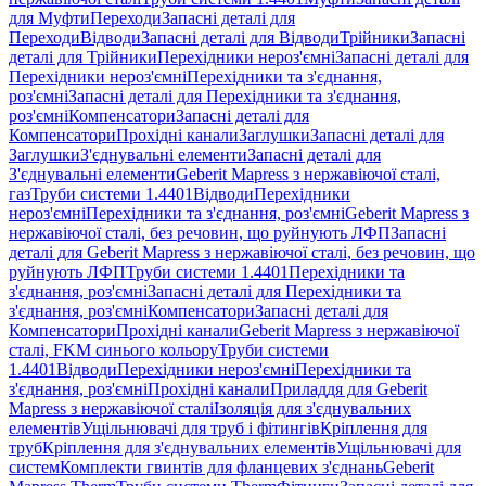
для Муфти
Переходи
Запасні деталі для
Переходи
Відводи
Запасні деталі для Відводи
Трійники
Запасні
деталі для Трійники
Перехідники нероз'ємні
Запасні деталі для
Перехідники нероз'ємні
Перехідники та з'єднання,
роз'ємні
Запасні деталі для Перехідники та з'єднання,
роз'ємні
Компенсатори
Запасні деталі для
Компенсатори
Прохідні канали
Заглушки
Запасні деталі для
Заглушки
З'єднувальні елементи
Запасні деталі для
З'єднувальні елементи
Geberit Mapress з нержавіючої сталі,
газ
Труби системи 1.4401
Відводи
Перехідники
нероз'ємні
Перехідники та з'єднання, роз'ємні
Geberit Mapress з
нержавіючої сталі, без речовин, що руйнують ЛФП
Запасні
деталі для Geberit Mapress з нержавіючої сталі, без речовин, що
руйнують ЛФП
Труби системи 1.4401
Перехідники та
з'єднання, роз'ємні
Запасні деталі для Перехідники та
з'єднання, роз'ємні
Компенсатори
Запасні деталі для
Компенсатори
Прохідні канали
Geberit Mapress з нержавіючої
сталі, FKM синього кольору
Труби системи
1.4401
Відводи
Перехідники нероз'ємні
Перехідники та
з'єднання, роз'ємні
Прохідні канали
Приладдя для Geberit
Mapress з нержавіючої сталі
Ізоляція для з'єднувальних
елементів
Ущільнювачі для труб і фітингів
Кріплення для
труб
Кріплення для з'єднувальних елементів
Ущільнювачі для
систем
Комплекти гвинтів для фланцевих з'єднань
Geberit