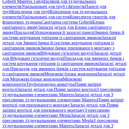
Geberit Mapress з міді
Ізоляція для з'єднувальних
елементів
Ущільнювачі для труб і фітингів
Панелі для
труб
Кріплення для труб
Кріплення для з'єднувальних
елементів
Ущільнювачі для систем
Комплекти гвинтів для
фланцевих з'єднань
Санітарна система Geberit
Блоки
санітарного змиву
Запасні деталі для Блоки санітарного
змиву
Приладдя
Облицювання й захисні панелі
Змивні бачки й
системи керування унітазом із санітарним змивом
Запасні
деталі для Змивні бачки й системи керування унітазом із
санітарним змивом
Змивні бачки прихованого монтажу з
санітарним змивом
Вбудовані гігієнічні модулі
Запасні деталі
для Вбудовані гігієнічні модулі
Приладдя для змивних бачків і
систем керування унітазом із санітарним змивом
Запасні деталі
для Приладдя для змивних бачків і систем керування унітазом
із санітарним змивом
Мережеві блоки живлення
Запасні деталі
для Мережеві блоки живлення
Мережеві
компоненти
Трубопровідна арматура
Прямі запірні
вентилі
Запасні деталі для Прямі запірні вентилі
З пресовими
з'єднувальними елементами Mapress
Запасні деталі для З
пресовими з'єднувальними елементами Mapress
Прямі запірні
вентилі для прихованого монтажу
Запасні деталі для Прямі
запірні вентилі для прихованого монтажу
З пресовими
з'єднувальними елементами Mepla
Запасні деталі для З
пресовими з'єднувальними елементами Mepla
З пресовими
з'єднувальними елементами Mapress
Запасні деталі для З