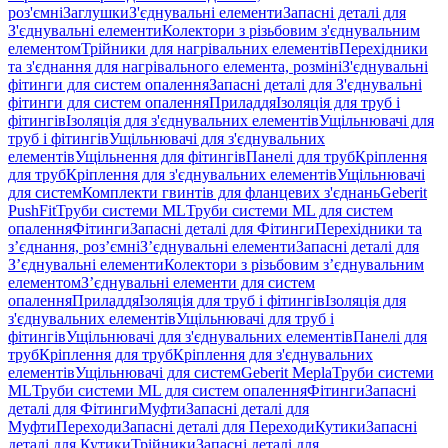
роз'ємні
Заглушки
З'єднувальні елементи
Запасні деталі для
З'єднувальні елементи
Колектори з різьбовим з'єднувальним
елементом
Трійники для нагрівальних елементів
Перехідники
та з'єднання для нагрівального елемента, розміні
З'єднувальні
фітинги для систем опалення
Запасні деталі для З'єднувальні
фітинги для систем опалення
Приладдя
Ізоляція для труб і
фітингів
Ізоляція для з'єднувальних елементів
Ущільнювачі для
труб і фітингів
Ущільнювачі для з'єднувальних
елементів
Ущільнення для фітингів
Панелі для труб
Кріплення
для труб
Кріплення для з'єднувальних елементів
Ущільнювачі
для систем
Комплекти гвинтів для фланцевих з'єднань
Geberit
PushFit
Труби системи ML
Труби системи ML для систем
опалення
Фітинги
Запасні деталі для Фітинги
Перехідники та
з’єднання, роз’ємні
З’єднувальні елементи
Запасні деталі для
З’єднувальні елементи
Колектори з різьбовим з’єднувальним
елементом
З’єднувальні елементи для систем
опалення
Приладдя
Ізоляція для труб і фітингів
Ізоляція для
з'єднувальних елементів
Ущільнювачі для труб і
фітингів
Ущільнювачі для з'єднувальних елементів
Панелі для
труб
Кріплення для труб
Кріплення для з'єднувальних
елементів
Ущільнювачі для систем
Geberit Mepla
Труби системи
ML
Труби системи ML для систем опалення
Фітинги
Запасні
деталі для Фітинги
Муфти
Запасні деталі для
Муфти
Переходи
Запасні деталі для Переходи
Кутики
Запасні
деталі для Кутики
Трійники
Запасні деталі для