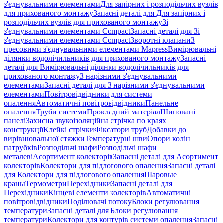
з'єднувальними елементами
Для запірних і розподільчих вузлів
для прихованого монтажу
Запасні деталі для Для запірних і
розподільчих вузлів для прихованого монтажу
Зі
з'єднувальними елементами Compact
Запасні деталі для Зі
з'єднувальними елементами Compact
Зворотні клапани
З
пресовими з'єднувальними елементами Mapress
Вимірювальні
ділянки водолічильників для прихованого монтажу
Запасні
деталі для Вимірювальні ділянки водолічильників для
прихованого монтажу
З нарізними з'єднувальними
елементами
Запасні деталі для З нарізними з'єднувальними
елементами
Повітровідвідники для системи
опалення
Автоматичні повітровідвідники
Панельне
опалення
Труби системи
Прокладний матеріал
Шиповані
панелі
Захисна звукоізоляційна стрічка по краях
конструкції
Клейкі стрічки
Фіксатори труб
Добавки до
вирівнювальної стяжки
Температурні шви
Опори колін
патрубків
Розподільчі шафи
Розподільчі шафи
металеві
Асортимент колекторів
Запасні деталі для Асортимент
колекторів
Колектори для підлогового опалення
Запасні деталі
для Колектори для підлогового опалення
Шаровые
краны
Термометри
Перехідники
Запасні деталі для
Перехідники
Кінцеві елементи колекторів
Автоматичні
повітровідвідники
Поділювачі потоку
Блоки регулювання
температури
Запасні деталі для Блоки регулювання
температури
Колектори для контурів системи опалення
Запасні