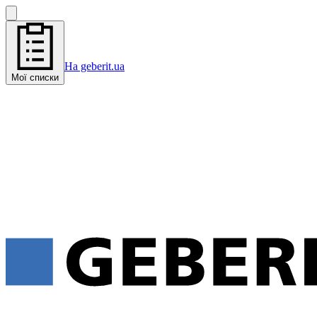
На geberit.ua
Мої списки