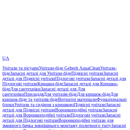
UA
Унітази та пісуари
Унітази-біде Geberit AquaClean
Унітази-
біде
Запасні деталі для Унітази-біде
Підвісні унітази
Запасні
деталі для Підвісні унітази
Підлогові унітази
Запасні деталі для
Підлогові унітази
Кришки-біде
Запасні деталі для Кришки-
біде
Для сантехніки
Запасні деталі для Для
сантехніки
Приладдя
Для унітазів-біде
Для кришок-біде
Для
кришок-біде та унітазів-біде
Витратні матеріали
Функціональні
блоки
Унітази та сидіння з кришкою
Підвісні унітази
Запасні
деталі для Підвісні унітази
Воронкоподібні унітази
Запасні
деталі для Воронкоподібні унітази
Підлогові унітази
Запасні
деталі для Підлогові унітази
Воронкоподібні унітази для
змивного бачка зовнішнього монтажу поличного типу
Запасні