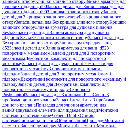
зливного отвору
Кришки зливного отвору
Зливна арматура для
душових піддонів, d90
Запасні деталі для Зливна арматура для
душових піддонів, d90
З кришкою зливного отвору
Запасні
деталі для З кришкою зливного отвору
Без кришки зливного
отвору
Запасні деталі для Без кришки зливного отвору
Кришки
зливного отвору
Зливна арматура для душових піддонів
Sestra
Запасні деталі для Зливна арматура для душових
піддонів Sestra
Без кришки зливного отвору
Запасні деталі для
Без кришки зливного отвору
Зливна арматура для ванн,
d52
Запасні деталі для Зливна арматура для ванн, d52
З
поворотним механізмом
Запасні деталі для З поворотним
механізмом
Декоративні комплекти для поворотного
механізму
Запасні деталі для Декоративні комплекти для
поворотного механізму
З поворотним механізмом і
підводом
Запасні деталі для З поворотним механізмом і
підводом
Декоративні комплекти для поворотного механізму й
підводу
Запасні деталі для Декоративні комплекти для
поворотного механізму й підводу
З кнопкою
PushControl
Запасні деталі для З кнопкою PushControl
З
пробками донного клапана
Запасні деталі для З пробками
донного клапана
Приладдя для зливної арматури для
ванн
З’єднувальні елементи для підведення води
Монтажні
системи й системи змиву
Geberit Duofix
Стінові
системи
Системи кріплення
Облицювання
Приладдя
Монтажні
елементи
Запасні деталі для Монтажні елементи
Монтажні