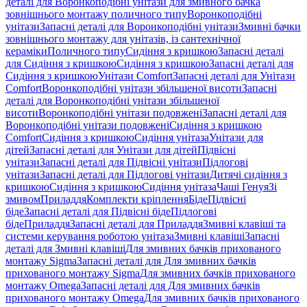
деталі для Воронкоподібні унітази для змивного бачка
зовнішнього монтажу поличного типу
Воронкоподібні
унітази
Запасні деталі для Воронкоподібні унітази
Змивні бачки
зовнішнього монтажу для унітазів, із сантехнічної
кераміки
Поличного типу
Сидіння з кришкою
Запасні деталі
для Сидіння з кришкою
Сидіння з кришкою
Запасні деталі для
Сидіння з кришкою
Унітази Comfort
Запасні деталі для Унітази
Comfort
Воронкоподібні унітази збільшеної висоти
Запасні
деталі для Воронкоподібні унітази збільшеної
висоти
Воронкоподібні унітази подовжені
Запасні деталі для
Воронкоподібні унітази подовжені
Сидіння з кришкою
Comfort
Сидіння з кришкою
Сидіння унітаза
Унітази для
дітей
Запасні деталі для Унітази для дітей
Підвісні
унітази
Запасні деталі для Підвісні унітази
Підлогові
унітази
Запасні деталі для Підлогові унітази
Дитячі сидіння з
кришкою
Сидіння з кришкою
Сидіння унітаза
Чаші Генуя
Зі
змивом
Приладдя
Комплекти кріплення
Біде
Підвісні
біде
Запасні деталі для Підвісні біде
Підлогові
біде
Приладдя
Запасні деталі для Приладдя
Змивні клавіші та
системи керування роботою унітаза
Змивні клавіші
Запасні
деталі для Змивні клавіші
Для змивних бачків прихованого
монтажу Sigma
Запасні деталі для Для змивних бачків
прихованого монтажу Sigma
Для змивних бачків прихованого
монтажу Omega
Запасні деталі для Для змивних бачків
прихованого монтажу Omega
Для змивних бачків прихованого