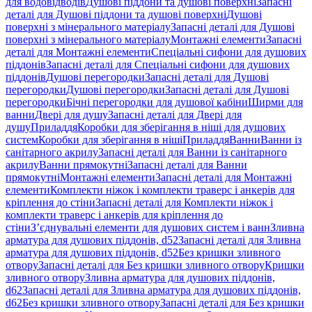
для водовідводів
Душові піддони та душові поверхні
Запасні
деталі для Душові піддони та душові поверхні
Душові
поверхні з мінерального матеріалу
Запасні деталі для Душові
поверхні з мінерального матеріалу
Монтажні елементи
Запасні
деталі для Монтажні елементи
Спеціальні сифони для душових
піддонів
Запасні деталі для Спеціальні сифони для душових
піддонів
Душові перегородки
Запасні деталі для Душові
перегородки
Душові перегородки
Запасні деталі для Душові
перегородки
Бічні перегородки для душової кабіни
Ширми для
ванни
Двері для душу
Запасні деталі для Двері для
душу
Приладдя
Коробки для зберігання в ніші для душових
систем
Коробки для зберігання в ніші
Приладдя
Ванни
Ванни із
санітарного акрилу
Запасні деталі для Ванни із санітарного
акрилу
Ванни прямокутні
Запасні деталі для Ванни
прямокутні
Монтажні елементи
Запасні деталі для Монтажні
елементи
Комплекти ніжок і комплекти траверс і анкерів для
кріплення до стіни
Запасні деталі для Комплекти ніжок і
комплекти траверс і анкерів для кріплення до
стіни
З’єднувальні елементи для душових систем і ванн
Зливна
арматура для душових піддонів, d52
Запасні деталі для Зливна
арматура для душових піддонів, d52
Без кришки зливного
отвору
Запасні деталі для Без кришки зливного отвору
Кришки
зливного отвору
Зливна арматура для душових піддонів,
d62
Запасні деталі для Зливна арматура для душових піддонів,
d62
Без кришки зливного отвору
Запасні деталі для Без кришки