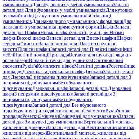
умивальників
Для вбудованих у меблі умивальників
Запасні
деталі для Для вбудованих у меблі умивальників
Для кутових
рукомийників
Для кутових умивальників
Стільниці
умивальників
Для накладного умивальника у формі чаші
Для
накладного умивальника прямокутної форми
Шафки
Запасні
деталі для Шафки
Низькі шафки
Запасні деталі для Низькі
шафки
Високі шафки
Запасні деталі для Високі шафки
Шафки
середньої висоти
Запасні деталі для Шафки середньої
висоти
Підвісні шафки
Запасні деталі для Підвісні шафки
Інші
меблі
Настінні полиці
Приладдя
Вставки для шухляд і ящики-
органайзери
Вішаки й гачки для рушників
Освітлювальні
елементи
Руків'я
Комплекти ніжок
Магнітні дошки
Розетки
Інше
приладдя
Дзеркала та дзеркальні шафи
Дзеркала
Запасні деталі
для Дзеркала
З непрямим підсвічуванням
Запасні деталі для З
непрямим підсвічуванням
Без вбудованого
підсвічування
Дзеркальні шафи
Запасні деталі для Дзеркальні
шафи
З непрямим підсвічуванням
Запасні деталі для З
непрямим підсвічуванням
Без вбудованого
підсвічування
Запасні деталі для Без вбудованого
підсвічування
Приладдя
Освітлювальні елементи
Руків'я
Інше
приладдя
Розетки
Змішувачі
Змішувачі для умивальника
Запасні
деталі для Змішувачі для умивальника
Вертикальний монтаж,
живлення від мережі
Запасні деталі для Вертикальний монтаж,
живлення від мережі
Вертикальний монтаж, живлення від
батарей
Запасні деталі для Вертикальний монтаж, живлення