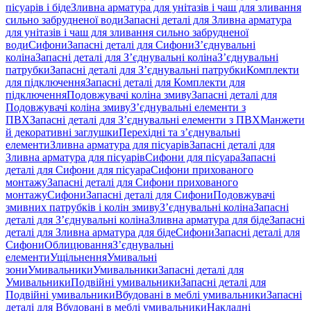
пісуарів і біде
Зливна арматура для унітазів і чаш для зливання
сильно забрудненої води
Запасні деталі для Зливна арматура
для унітазів і чаш для зливання сильно забрудненої
води
Сифони
Запасні деталі для Сифони
З’єднувальні
коліна
Запасні деталі для З’єднувальні коліна
З’єднувальні
патрубки
Запасні деталі для З’єднувальні патрубки
Комплекти
для підключення
Запасні деталі для Комплекти для
підключення
Подовжувачі коліна змиву
Запасні деталі для
Подовжувачі коліна змиву
З’єднувальні елементи з
ПВХ
Запасні деталі для З’єднувальні елементи з ПВХ
Манжети
й декоративні заглушки
Перехідні та з’єднувальні
елементи
Зливна арматура для пісуарів
Запасні деталі для
Зливна арматура для пісуарів
Сифони для пісуара
Запасні
деталі для Сифони для пісуара
Сифони прихованого
монтажу
Запасні деталі для Сифони прихованого
монтажу
Сифони
Запасні деталі для Сифони
Подовжувачі
змивних патрубків і колін змиву
З’єднувальні коліна
Запасні
деталі для З’єднувальні коліна
Зливна арматура для біде
Запасні
деталі для Зливна арматура для біде
Сифони
Запасні деталі для
Сифони
Облицювання
З’єднувальні
елементи
Ущільнення
Умивальні
зони
Умивальники
Умивальники
Запасні деталі для
Умивальники
Подвійні умивальники
Запасні деталі для
Подвійні умивальники
Вбудовані в меблі умивальники
Запасні
деталі для Вбудовані в меблі умивальники
Накладні