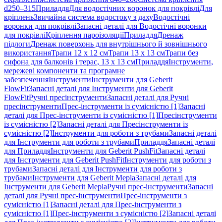
d250–315
Приладдя
Для водостічних воронок для покрівлі
Для
кріплень
Звичайна система водостоку з даху
Водостічні
воронки для покрівлі
Запасні деталі для Водостічні воронки
для покрівлі
Кріплення пароізоляції
Приладдя
Дренаж
підлоги
Дренаж поверхонь для внутрішнього й зовнішнього
використання
Трапи 12 x 12 см
Трапи 13 x 13 см
Трапи без
сифона для балконів і терас, 13 x 13 см
Приладдя
Інструменти,
мережеві компоненти та програмне
забезпечення
Інструменти
Інструменти для Geberit
FlowFit
Запасні деталі для Інструменти для Geberit
FlowFit
Ручні пресінструменти
Запасні деталі для Ручні
пресінструменти
Прес-інструменти із сумісністю [1]
Запасні
деталі для Прес-інструменти із сумісністю [1]
Пресінструменти
із сумісністю [2]
Запасні деталі для Пресінструменти із
сумісністю [2]
Інструменти для роботи з трубами
Запасні деталі
для Інструменти для роботи з трубами
Приладдя
Запасні деталі
для Приладдя
Інструменти для Geberit PushFit
Запасні деталі
для Інструменти для Geberit PushFit
Інструменти для роботи з
трубами
Запасні деталі для Інструменти для роботи з
трубами
Інструменти для Geberit Mepla
Запасні деталі для
Інструменти для Geberit Mepla
Ручні прес-інструменти
Запасні
деталі для Ручні прес-інструменти
Прес-інструменти з
сумісністю [1]
Запасні деталі для Прес-інструменти з
сумісністю [1]
Прес-інструменти з сумісністю [2]
Запасні деталі