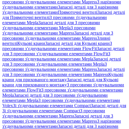
пресовими з'єднувальними елементами Mapress
З нарізними
з'єднувальними елементами
Запасні деталі для З нарізними
з'єднувальними елементами
Прямоточні вентилі
Запасні деталі
для Прямоточні вентилі
З пресовими з'єднувальними
елементами Mepla
Запасні деталі для З пресовими
з'єднувальними елементами Mepla
З пресовими
з'єднувальними елементами Mapress
Запасні деталі для З
пресовими з'єднувальними елементами Mapress
Зливні
вентилі
Кульові крани
Запасні деталі для Кульові крани
З
пресовими з’єднувальними елементами FlowFit
Запасні деталі
для З пресовими з’єднувальними елементами FlowFit
З
пресовими з'єднувальними елементами Mepla
Запасні деталі
для З пресовими з'єднувальними елементами Mepla
З
пресовими з'єднувальними елементами Mapress
Запасні деталі
для З пресовими з'єднувальними елементами Mapress
Кульові
крани для прихованого монтажу
Запасні деталі для Кульові
крани для прихованого монтажу
З пресовими з'єднувальними
елементами FlowFit
З пресовими з'єднувальними елементами
Mepla
Запасні деталі для З пресовими з'єднувальними
елементами Mepla
З пресовими з'єднувальними елементами
Volex
Зі з'єднувальними елементами Compact
Запасні деталі для
Зі з'єднувальними елементами Compact
З пресовими
з'єднувальними елементами Mapress
Запасні деталі для З
пресовими з'єднувальними елементами Mapress
З нарізними
з'єднувальними елементами
Запасні деталі для З нарізними