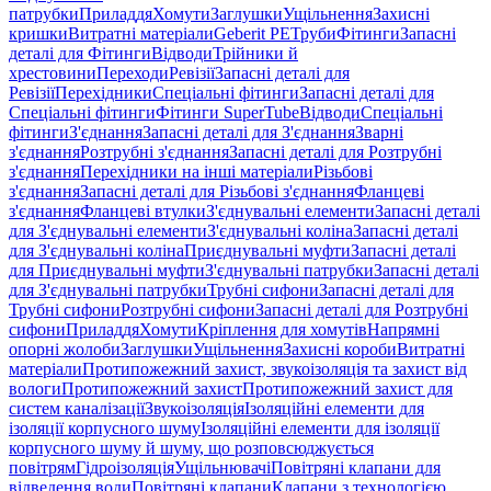
патрубки
Приладдя
Хомути
Заглушки
Ущільнення
Захисні
кришки
Витратні матеріали
Geberit PE
Труби
Фітинги
Запасні
деталі для Фітинги
Відводи
Трійники й
хрестовини
Переходи
Ревізії
Запасні деталі для
Ревізії
Перехідники
Спеціальні фітинги
Запасні деталі для
Спеціальні фітинги
Фітинги SuperTube
Відводи
Спеціальні
фітинги
З'єднання
Запасні деталі для З'єднання
Зварні
з'єднання
Розтрубні з'єднання
Запасні деталі для Розтрубні
з'єднання
Перехідники на інші матеріали
Різьбові
з'єднання
Запасні деталі для Різьбові з'єднання
Фланцеві
з'єднання
Фланцеві втулки
З'єднувальні елементи
Запасні деталі
для З'єднувальні елементи
З'єднувальні коліна
Запасні деталі
для З'єднувальні коліна
Приєднувальні муфти
Запасні деталі
для Приєднувальні муфти
З'єднувальні патрубки
Запасні деталі
для З'єднувальні патрубки
Трубні сифони
Запасні деталі для
Трубні сифони
Розтрубні сифони
Запасні деталі для Розтрубні
сифони
Приладдя
Хомути
Кріплення для хомутів
Напрямні
опорні жолоби
Заглушки
Ущільнення
Захисні короби
Витратні
матеріали
Протипожежний захист, звукоізоляція та захист від
вологи
Протипожежний захист
Протипожежний захист для
систем каналізації
Звукоізоляція
Ізоляційні елементи для
ізоляції корпусного шуму
Ізоляційні елементи для ізоляції
корпусного шуму й шуму, що розповсюджується
повітрям
Гідроізоляція
Ущільнювачі
Повітряні клапани для
відведення води
Повітряні клапани
Клапани з технологією