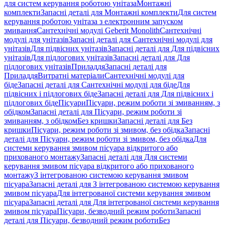
для систем керування роботою унітаза
Монтажні
комплекти
Запасні деталі для Монтажні комплекти
Для систем
керування роботою унітаза з електронним запуском
змивання
Сантехнічні модулі Geberit Monolith
Сантехнічні
модулі для унітазів
Запасні деталі для Сантехнічні модулі для
унітазів
Для підвісних унітазів
Запасні деталі для Для підвісних
унітазів
Для підлогових унітазів
Запасні деталі для Для
підлогових унітазів
Приладдя
Запасні деталі для
Приладдя
Витратні матеріали
Сантехнічні модулі для
біде
Запасні деталі для Сантехнічні модулі для біде
Для
підвісних і підлогових біде
Запасні деталі для Для підвісних і
підлогових біде
Пісуари
Пісуари, режим роботи зі змиванням, з
обідком
Запасні деталі для Пісуари, режим роботи зі
змиванням, з обідком
Без кришки
Запасні деталі для Без
кришки
Пісуари, режим роботи зі змивом, без обідка
Запасні
деталі для Пісуари, режим роботи зі змивом, без обідка
Для
системи керування змивом пісуара відкритого або
прихованого монтажу
Запасні деталі для Для системи
керування змивом пісуара відкритого або прихованого
монтажу
З інтегрованою системою керування змивом
пісуара
Запасні деталі для З інтегрованою системою керування
змивом пісуара
Для інтегрованої системи керування змивом
пісуара
Запасні деталі для Для інтегрованої системи керування
змивом пісуара
Пісуари, безводний режим роботи
Запасні
деталі для Пісуари, безводний режим роботи
Без