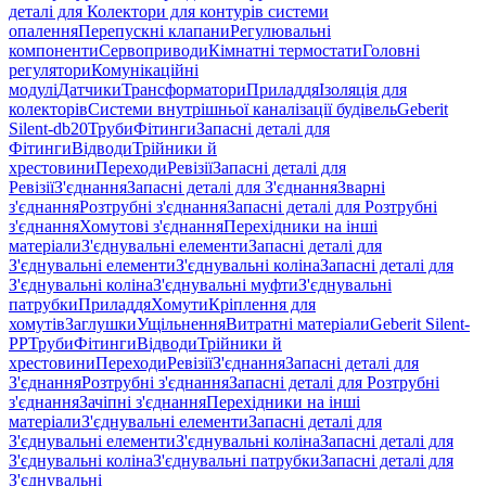
деталі для Колектори для контурів системи
опалення
Перепускні клапани
Регулювальні
компоненти
Сервоприводи
Кімнатні термостати
Головні
регулятори
Комунікаційні
модулі
Датчики
Трансформатори
Приладдя
Ізоляція для
колекторів
Системи внутрішньої каналізації будівель
Geberit
Silent-db20
Труби
Фітинги
Запасні деталі для
Фітинги
Відводи
Трійники й
хрестовини
Переходи
Ревізії
Запасні деталі для
Ревізії
З'єднання
Запасні деталі для З'єднання
Зварні
з'єднання
Розтрубні з'єднання
Запасні деталі для Розтрубні
з'єднання
Хомутові з'єднання
Перехідники на інші
матеріали
З'єднувальні елементи
Запасні деталі для
З'єднувальні елементи
З'єднувальні коліна
Запасні деталі для
З'єднувальні коліна
З'єднувальні муфти
З'єднувальні
патрубки
Приладдя
Хомути
Кріплення для
хомутів
Заглушки
Ущільнення
Витратні матеріали
Geberit Silent-
PP
Труби
Фітинги
Відводи
Трійники й
хрестовини
Переходи
Ревізії
З'єднання
Запасні деталі для
З'єднання
Розтрубні з'єднання
Запасні деталі для Розтрубні
з'єднання
Зачіпні з'єднання
Перехідники на інші
матеріали
З'єднувальні елементи
Запасні деталі для
З'єднувальні елементи
З'єднувальні коліна
Запасні деталі для
З'єднувальні коліна
З'єднувальні патрубки
Запасні деталі для
З'єднувальні