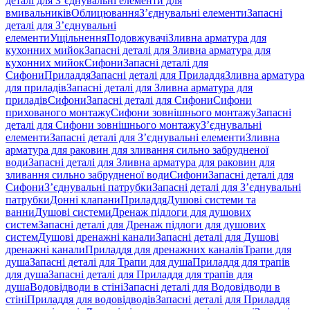
деталі для З’єднувальні елементи для
вмивальників
Облицювання
З’єднувальні елементи
Запасні
деталі для З’єднувальні
елементи
Ущільнення
Подовжувачі
Зливна арматура для
кухонних мийок
Запасні деталі для Зливна арматура для
кухонних мийок
Сифони
Запасні деталі для
Сифони
Приладдя
Запасні деталі для Приладдя
Зливна арматура
для приладів
Запасні деталі для Зливна арматура для
приладів
Сифони
Запасні деталі для Сифони
Сифони
прихованого монтажу
Сифони зовнішнього монтажу
Запасні
деталі для Сифони зовнішнього монтажу
З’єднувальні
елементи
Запасні деталі для З’єднувальні елементи
Зливна
арматура для раковин для зливання сильно забрудненої
води
Запасні деталі для Зливна арматура для раковин для
зливання сильно забрудненої води
Сифони
Запасні деталі для
Сифони
З’єднувальні патрубки
Запасні деталі для З’єднувальні
патрубки
Донні клапани
Приладдя
Душові системи та
ванни
Душові системи
Дренаж підлоги для душових
систем
Запасні деталі для Дренаж підлоги для душових
систем
Душові дренажні канали
Запасні деталі для Душові
дренажні канали
Приладдя для дренажних каналів
Трапи для
душа
Запасні деталі для Трапи для душа
Приладдя для трапів
для душа
Запасні деталі для Приладдя для трапів для
душа
Водовідводи в стіні
Запасні деталі для Водовідводи в
стіні
Приладдя для водовідводів
Запасні деталі для Приладдя