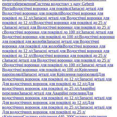
енергозбереження
Система водостоку з даху Geberit
Pluvia
Водостічні воронки для покрівлі
Запасні деталі для
Водостічні воронки для покрівлі
Водостічні воронки для
покрівлі до 12 л/с
Запасні деталі для Водостічні воронки для
покрівлі до 12 л/с
Водостічні воронки для покрівлі до 25 л/
с
Запасні деталі для Водостічні воронки для покрівлі до 25 л/
с
Водостічні воронки для покрівлі до 100 л/с
Запасні деталі для
Водостічні воронки для покрівлі до 100 л/с
Водостічні воронки
для покрівлі для жолобів
Запасні деталі для Водостічні
воронки для покрівлі для жолобів
Водостічні воронки для
покрівлі до 12 л/с
Запасні деталі для Водостічні воронки для
покрівлі до 12 л/с
Водостічні воронки для покрівлі до 25 л/
с
Запасні деталі для Водостічні воронки для покрівлі до 25 л/
с
Водостічні воронки для покрівлі до 100 л/с
Запасні деталі для
Водостічні воронки для покрівлі до 100 л/с
Кріплення
пароізоляції
Запасні деталі для Кріплення пароізоляції
Для
водостічних воронок для покрівлі до 12 л/с
Запасні деталі для
Для водостічних воронок для покрівлі до 12 л/с
Для
водостічних воронок для покрівлі до 25 л/с
Аварійні
переливи
Запасні деталі для Аварійні переливи
Для
водостічних воронок для покрівлі до 12 л/с
Запасні деталі для
Для водостічних воронок для покрівлі до 12 л/с
Для
водостічних воронок для покрівлі до 25 л/с
Запасні деталі для
Для водостічних воронок для покрівлі до 25 л/
с
Кріплення
Система кріплення d40–200
Система кріплення