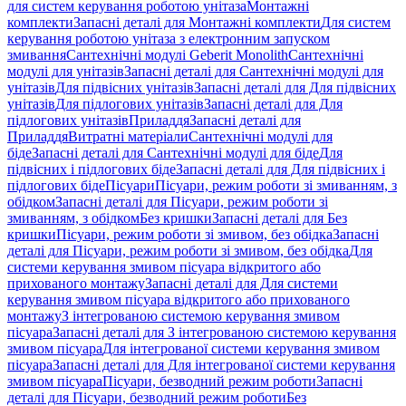
для систем керування роботою унітаза
Монтажні
комплекти
Запасні деталі для Монтажні комплекти
Для систем
керування роботою унітаза з електронним запуском
змивання
Сантехнічні модулі Geberit Monolith
Сантехнічні
модулі для унітазів
Запасні деталі для Сантехнічні модулі для
унітазів
Для підвісних унітазів
Запасні деталі для Для підвісних
унітазів
Для підлогових унітазів
Запасні деталі для Для
підлогових унітазів
Приладдя
Запасні деталі для
Приладдя
Витратні матеріали
Сантехнічні модулі для
біде
Запасні деталі для Сантехнічні модулі для біде
Для
підвісних і підлогових біде
Запасні деталі для Для підвісних і
підлогових біде
Пісуари
Пісуари, режим роботи зі змиванням, з
обідком
Запасні деталі для Пісуари, режим роботи зі
змиванням, з обідком
Без кришки
Запасні деталі для Без
кришки
Пісуари, режим роботи зі змивом, без обідка
Запасні
деталі для Пісуари, режим роботи зі змивом, без обідка
Для
системи керування змивом пісуара відкритого або
прихованого монтажу
Запасні деталі для Для системи
керування змивом пісуара відкритого або прихованого
монтажу
З інтегрованою системою керування змивом
пісуара
Запасні деталі для З інтегрованою системою керування
змивом пісуара
Для інтегрованої системи керування змивом
пісуара
Запасні деталі для Для інтегрованої системи керування
змивом пісуара
Пісуари, безводний режим роботи
Запасні
деталі для Пісуари, безводний режим роботи
Без