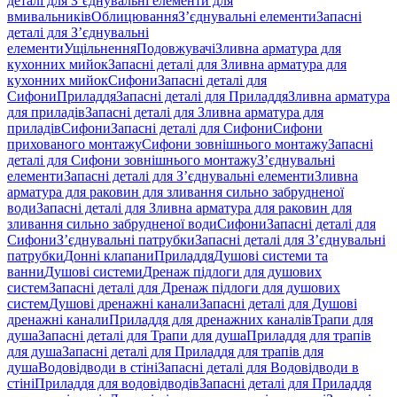
деталі для З’єднувальні елементи для
вмивальників
Облицювання
З’єднувальні елементи
Запасні
деталі для З’єднувальні
елементи
Ущільнення
Подовжувачі
Зливна арматура для
кухонних мийок
Запасні деталі для Зливна арматура для
кухонних мийок
Сифони
Запасні деталі для
Сифони
Приладдя
Запасні деталі для Приладдя
Зливна арматура
для приладів
Запасні деталі для Зливна арматура для
приладів
Сифони
Запасні деталі для Сифони
Сифони
прихованого монтажу
Сифони зовнішнього монтажу
Запасні
деталі для Сифони зовнішнього монтажу
З’єднувальні
елементи
Запасні деталі для З’єднувальні елементи
Зливна
арматура для раковин для зливання сильно забрудненої
води
Запасні деталі для Зливна арматура для раковин для
зливання сильно забрудненої води
Сифони
Запасні деталі для
Сифони
З’єднувальні патрубки
Запасні деталі для З’єднувальні
патрубки
Донні клапани
Приладдя
Душові системи та
ванни
Душові системи
Дренаж підлоги для душових
систем
Запасні деталі для Дренаж підлоги для душових
систем
Душові дренажні канали
Запасні деталі для Душові
дренажні канали
Приладдя для дренажних каналів
Трапи для
душа
Запасні деталі для Трапи для душа
Приладдя для трапів
для душа
Запасні деталі для Приладдя для трапів для
душа
Водовідводи в стіні
Запасні деталі для Водовідводи в
стіні
Приладдя для водовідводів
Запасні деталі для Приладдя