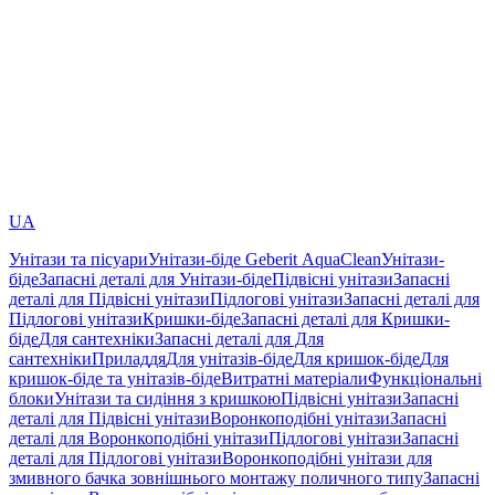
UA
Унітази та пісуари
Унітази-біде Geberit AquaClean
Унітази-
біде
Запасні деталі для Унітази-біде
Підвісні унітази
Запасні
деталі для Підвісні унітази
Підлогові унітази
Запасні деталі для
Підлогові унітази
Кришки-біде
Запасні деталі для Кришки-
біде
Для сантехніки
Запасні деталі для Для
сантехніки
Приладдя
Для унітазів-біде
Для кришок-біде
Для
кришок-біде та унітазів-біде
Витратні матеріали
Функціональні
блоки
Унітази та сидіння з кришкою
Підвісні унітази
Запасні
деталі для Підвісні унітази
Воронкоподібні унітази
Запасні
деталі для Воронкоподібні унітази
Підлогові унітази
Запасні
деталі для Підлогові унітази
Воронкоподібні унітази для
змивного бачка зовнішнього монтажу поличного типу
Запасні