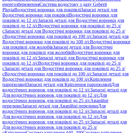
енергозбереження
Система водостоку з даху Geberit
Pluvia
Водостічні воронки для покрівлі
Запасні деталі для
Водостічні воронки для покрівлі
Водостічні воронки для
покрівлі до 12 л/с
Запасні деталі для Водостічні воронки для
покрівлі до 12 л/с
Водостічні воронки для покрівлі до 25 л/
с
Запасні деталі для Водостічні воронки для покрівлі до 25 л/
с
Водостічні воронки для покрівлі до 100 л/с
Запасні деталі для
Водостічні воронки для покрівлі до 100 л/с
Водостічні воронки
для покрівлі для жолобів
Запасні деталі для Водостічні
воронки для покрівлі для жолобів
Водостічні воронки для
покрівлі до 12 л/с
Запасні деталі для Водостічні воронки для
покрівлі до 12 л/с
Водостічні воронки для покрівлі до 25 л/
с
Запасні деталі для Водостічні воронки для покрівлі до 25 л/
с
Водостічні воронки для покрівлі до 100 л/с
Запасні деталі для
Водостічні воронки для покрівлі до 100 л/с
Кріплення
пароізоляції
Запасні деталі для Кріплення пароізоляції
Для
водостічних воронок для покрівлі до 12 л/с
Запасні деталі для
Для водостічних воронок для покрівлі до 12 л/с
Для
водостічних воронок для покрівлі до 25 л/с
Аварійні
переливи
Запасні деталі для Аварійні переливи
Для
водостічних воронок для покрівлі до 12 л/с
Запасні деталі для
Для водостічних воронок для покрівлі до 12 л/с
Для
водостічних воронок для покрівлі до 25 л/с
Запасні деталі для
Для водостічних воронок для покрівлі до 25 л/
с
Кріплення
Система кріплення d40–200
Система кріплення