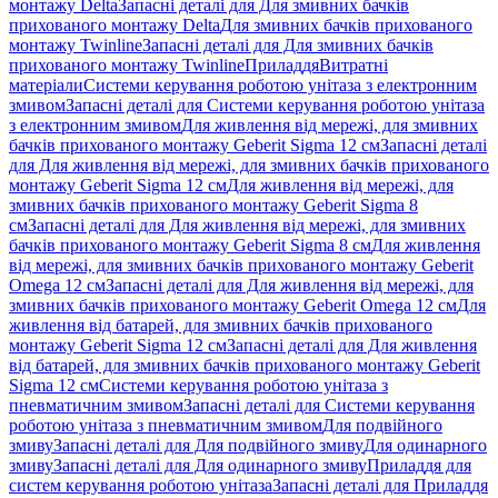
монтажу Delta
Запасні деталі для Для змивних бачків
прихованого монтажу Delta
Для змивних бачків прихованого
монтажу Twinline
Запасні деталі для Для змивних бачків
прихованого монтажу Twinline
Приладдя
Витратні
матеріали
Системи керування роботою унітаза з електронним
змивом
Запасні деталі для Системи керування роботою унітаза
з електронним змивом
Для живлення від мережі, для змивних
бачків прихованого монтажу Geberit Sigma 12 см
Запасні деталі
для Для живлення від мережі, для змивних бачків прихованого
монтажу Geberit Sigma 12 см
Для живлення від мережі, для
змивних бачків прихованого монтажу Geberit Sigma 8
см
Запасні деталі для Для живлення від мережі, для змивних
бачків прихованого монтажу Geberit Sigma 8 см
Для живлення
від мережі, для змивних бачків прихованого монтажу Geberit
Omega 12 см
Запасні деталі для Для живлення від мережі, для
змивних бачків прихованого монтажу Geberit Omega 12 см
Для
живлення від батарей, для змивних бачків прихованого
монтажу Geberit Sigma 12 см
Запасні деталі для Для живлення
від батарей, для змивних бачків прихованого монтажу Geberit
Sigma 12 см
Системи керування роботою унітаза з
пневматичним змивом
Запасні деталі для Системи керування
роботою унітаза з пневматичним змивом
Для подвійного
змиву
Запасні деталі для Для подвійного змиву
Для одинарного
змиву
Запасні деталі для Для одинарного змиву
Приладдя для
систем керування роботою унітаза
Запасні деталі для Приладдя