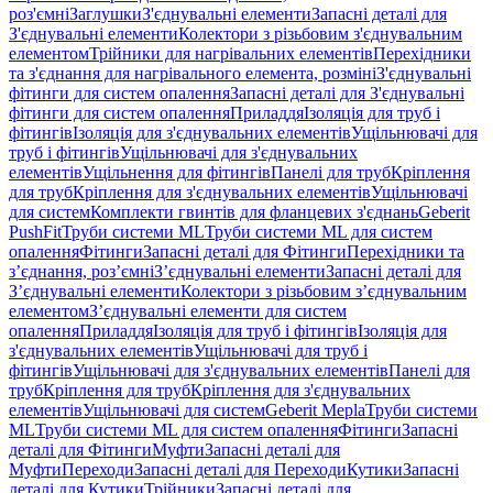
роз'ємні
Заглушки
З'єднувальні елементи
Запасні деталі для
З'єднувальні елементи
Колектори з різьбовим з'єднувальним
елементом
Трійники для нагрівальних елементів
Перехідники
та з'єднання для нагрівального елемента, розміні
З'єднувальні
фітинги для систем опалення
Запасні деталі для З'єднувальні
фітинги для систем опалення
Приладдя
Ізоляція для труб і
фітингів
Ізоляція для з'єднувальних елементів
Ущільнювачі для
труб і фітингів
Ущільнювачі для з'єднувальних
елементів
Ущільнення для фітингів
Панелі для труб
Кріплення
для труб
Кріплення для з'єднувальних елементів
Ущільнювачі
для систем
Комплекти гвинтів для фланцевих з'єднань
Geberit
PushFit
Труби системи ML
Труби системи ML для систем
опалення
Фітинги
Запасні деталі для Фітинги
Перехідники та
з’єднання, роз’ємні
З’єднувальні елементи
Запасні деталі для
З’єднувальні елементи
Колектори з різьбовим з’єднувальним
елементом
З’єднувальні елементи для систем
опалення
Приладдя
Ізоляція для труб і фітингів
Ізоляція для
з'єднувальних елементів
Ущільнювачі для труб і
фітингів
Ущільнювачі для з'єднувальних елементів
Панелі для
труб
Кріплення для труб
Кріплення для з'єднувальних
елементів
Ущільнювачі для систем
Geberit Mepla
Труби системи
ML
Труби системи ML для систем опалення
Фітинги
Запасні
деталі для Фітинги
Муфти
Запасні деталі для
Муфти
Переходи
Запасні деталі для Переходи
Кутики
Запасні
деталі для Кутики
Трійники
Запасні деталі для