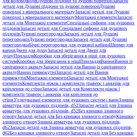
для водовідводів
Душові піддони та душові поверхні
Запасні
деталі для Душові піддони та душові поверхні
Душові
поверхні з мінерального матеріалу
Запасні деталі для Душові
поверхні з мінерального матеріалу
Монтажні елементи
Запасні
деталі для Монтажні елементи
Спеціальні сифони для душових
піддонів
Запасні деталі для Спеціальні сифони для душових
піддонів
Душові перегородки
Запасні деталі для Душові
перегородки
Душові перегородки
Запасні деталі для Душові
перегородки
Бічні перегородки для душової кабіни
Ширми для
ванни
Двері для душу
Запасні деталі для Двері для
душу
Приладдя
Коробки для зберігання в ніші для душових
систем
Коробки для зберігання в ніші
Приладдя
Ванни
Ванни із
санітарного акрилу
Запасні деталі для Ванни із санітарного
акрилу
Ванни прямокутні
Запасні деталі для Ванни
прямокутні
Монтажні елементи
Запасні деталі для Монтажні
елементи
Комплекти ніжок і комплекти траверс і анкерів для
кріплення до стіни
Запасні деталі для Комплекти ніжок і
комплекти траверс і анкерів для кріплення до
стіни
З’єднувальні елементи для душових систем і ванн
Зливна
арматура для душових піддонів, d52
Запасні деталі для Зливна
арматура для душових піддонів, d52
Без кришки зливного
отвору
Запасні деталі для Без кришки зливного отвору
Кришки
зливного отвору
Зливна арматура для душових піддонів,
d62
Запасні деталі для Зливна арматура для душових піддонів,
d62
Без кришки зливного отвору
Запасні деталі для Без кришки