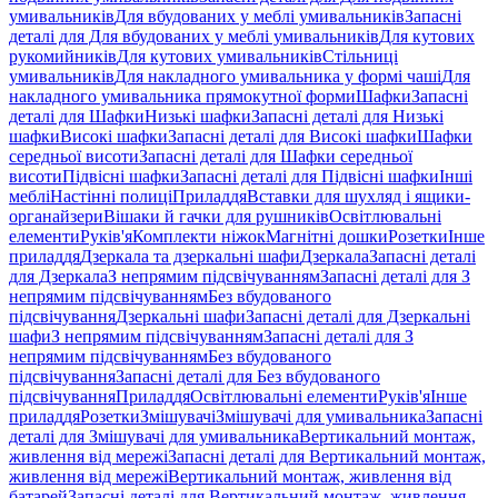
умивальників
Для вбудованих у меблі умивальників
Запасні
деталі для Для вбудованих у меблі умивальників
Для кутових
рукомийників
Для кутових умивальників
Стільниці
умивальників
Для накладного умивальника у формі чаші
Для
накладного умивальника прямокутної форми
Шафки
Запасні
деталі для Шафки
Низькі шафки
Запасні деталі для Низькі
шафки
Високі шафки
Запасні деталі для Високі шафки
Шафки
середньої висоти
Запасні деталі для Шафки середньої
висоти
Підвісні шафки
Запасні деталі для Підвісні шафки
Інші
меблі
Настінні полиці
Приладдя
Вставки для шухляд і ящики-
органайзери
Вішаки й гачки для рушників
Освітлювальні
елементи
Руків'я
Комплекти ніжок
Магнітні дошки
Розетки
Інше
приладдя
Дзеркала та дзеркальні шафи
Дзеркала
Запасні деталі
для Дзеркала
З непрямим підсвічуванням
Запасні деталі для З
непрямим підсвічуванням
Без вбудованого
підсвічування
Дзеркальні шафи
Запасні деталі для Дзеркальні
шафи
З непрямим підсвічуванням
Запасні деталі для З
непрямим підсвічуванням
Без вбудованого
підсвічування
Запасні деталі для Без вбудованого
підсвічування
Приладдя
Освітлювальні елементи
Руків'я
Інше
приладдя
Розетки
Змішувачі
Змішувачі для умивальника
Запасні
деталі для Змішувачі для умивальника
Вертикальний монтаж,
живлення від мережі
Запасні деталі для Вертикальний монтаж,
живлення від мережі
Вертикальний монтаж, живлення від
батарей
Запасні деталі для Вертикальний монтаж, живлення