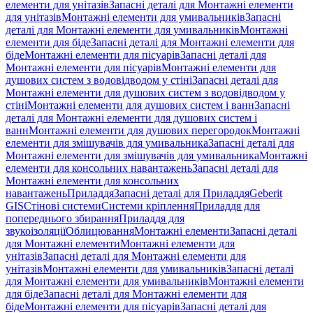
елементи для унітазів
Запасні деталі для Монтажні елементи
для унітазів
Монтажні елементи для умивальників
Запасні
деталі для Монтажні елементи для умивальників
Монтажні
елементи для біде
Запасні деталі для Монтажні елементи для
біде
Монтажні елементи для пісуарів
Запасні деталі для
Монтажні елементи для пісуарів
Монтажні елементи для
душових систем з водовідводом у стіні
Запасні деталі для
Монтажні елементи для душових систем з водовідводом у
стіні
Монтажні елементи для душових систем і ванн
Запасні
деталі для Монтажні елементи для душових систем і
ванн
Монтажні елементи для душових перегородок
Монтажні
елементи для змішувачів для умивальника
Запасні деталі для
Монтажні елементи для змішувачів для умивальника
Монтажні
елементи для консольних навантажень
Запасні деталі для
Монтажні елементи для консольних
навантажень
Приладдя
Запасні деталі для Приладдя
Geberit
GIS
Стінові системи
Системи кріплення
Приладдя для
попереднього збирання
Приладдя для
звукоізоляції
Облицювання
Монтажні елементи
Запасні деталі
для Монтажні елементи
Монтажні елементи для
унітазів
Запасні деталі для Монтажні елементи для
унітазів
Монтажні елементи для умивальників
Запасні деталі
для Монтажні елементи для умивальників
Монтажні елементи
для біде
Запасні деталі для Монтажні елементи для
біде
Монтажні елементи для пісуарів
Запасні деталі для