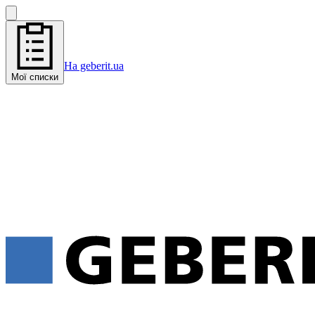
На geberit.ua
Мої списки