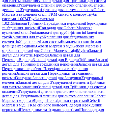
для систем опалення
Запасні деталі для Трійники для систем
опалення
З'єднувальні фітинги для систем опалення
Запасні
деталі для З'єднувальні фітинги для систем опалення
Geberit
Mapress з вуглецевої сталі, FKM синього кольору
Труби
системи 1.0034
Труби системи
1.0215
Відводи
Трійники
Перехідники нероз'ємні
Перехідники
та з'єднання, роз'ємні
Приладдя для Geberit Mapress з
вуглецевої сталі
Ущільнювачі для труб і фітингів
Панелі для
труб
Кріплення для труб
Кріплення для з'єднувальних
елементів
Ущільнювачі для систем
Комплекти гвинтів для
фланцевих з'єднань
Geberit Mapress з міді
Geberit Mapress з
міді
Запасні деталі для Geberit Mapress з міді
Муфти
Запасні
деталі для Муфти
Переходи
Запасні деталі для
Переходи
Відводи
Запасні деталі для Відводи
Трійники
Запасні
деталі для Трійники
Перехідники нероз'ємні
Запасні деталі для
Перехідники нероз'ємні
Перехідники та з'єднання,
роз'ємні
Запасні деталі для Перехідники та з'єднання,
роз'ємні
Заглушки
Запасні деталі для Заглушки
З'єднувальні
елементи
Запасні деталі для З'єднувальні елементи
Трійники
для систем опалення
Запасні деталі для Трійники для систем
опалення
З'єднувальні фітинги для систем опалення
Запасні
деталі для З'єднувальні фітинги для систем опалення
Geberit
Mapress з міді, газ
Відводи
Перехідники нероз'ємні
Geberit
Mapress з міді, FKM синього кольору
Відводи
Перехідники
нероз'ємні
Перехідники та з'єднання, роз'ємні
Приладдя для