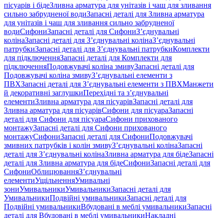
пісуарів і біде
Зливна арматура для унітазів і чаш для зливання
сильно забрудненої води
Запасні деталі для Зливна арматура
для унітазів і чаш для зливання сильно забрудненої
води
Сифони
Запасні деталі для Сифони
З’єднувальні
коліна
Запасні деталі для З’єднувальні коліна
З’єднувальні
патрубки
Запасні деталі для З’єднувальні патрубки
Комплекти
для підключення
Запасні деталі для Комплекти для
підключення
Подовжувачі коліна змиву
Запасні деталі для
Подовжувачі коліна змиву
З’єднувальні елементи з
ПВХ
Запасні деталі для З’єднувальні елементи з ПВХ
Манжети
й декоративні заглушки
Перехідні та з’єднувальні
елементи
Зливна арматура для пісуарів
Запасні деталі для
Зливна арматура для пісуарів
Сифони для пісуара
Запасні
деталі для Сифони для пісуара
Сифони прихованого
монтажу
Запасні деталі для Сифони прихованого
монтажу
Сифони
Запасні деталі для Сифони
Подовжувачі
змивних патрубків і колін змиву
З’єднувальні коліна
Запасні
деталі для З’єднувальні коліна
Зливна арматура для біде
Запасні
деталі для Зливна арматура для біде
Сифони
Запасні деталі для
Сифони
Облицювання
З’єднувальні
елементи
Ущільнення
Умивальні
зони
Умивальники
Умивальники
Запасні деталі для
Умивальники
Подвійні умивальники
Запасні деталі для
Подвійні умивальники
Вбудовані в меблі умивальники
Запасні
деталі для Вбудовані в меблі умивальники
Накладні