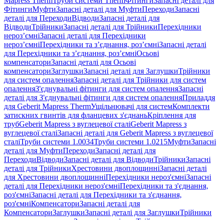
Mapress Therm
Труби системи Therm
Фітинги
Запасні деталі для
Фітинги
Муфти
Запасні деталі для Муфти
Переходи
Запасні
деталі для Переходи
Відводи
Запасні деталі для
Відводи
Трійники
Запасні деталі для Трійники
Перехідники
нероз’ємні
Запасні деталі для Перехідники
нероз’ємні
Перехідники та з’єднання, роз’ємні
Запасні деталі
для Перехідники та з’єднання, роз’ємні
Осьові
компенсатори
Запасні деталі для Осьові
компенсатори
Заглушки
Запасні деталі для Заглушки
Трійники
для систем опалення
Запасні деталі для Трійники для систем
опалення
З'єднувальні фітинги для систем опалення
Запасні
деталі для З'єднувальні фітинги для систем опалення
Приладдя
для Geberit Mapress Therm
Ущільнювачі для систем
Комплекти
затискних гвинтів для фланцевих з'єднань
Кріплення для
труб
Geberit Mapress з вуглецевої сталі
Geberit Mapress з
вуглецевої сталі
Запасні деталі для Geberit Mapress з вуглецевої
сталі
Труби системи 1.0034
Труби системи 1.0215
Муфти
Запасні
деталі для Муфти
Переходи
Запасні деталі для
Переходи
Відводи
Запасні деталі для Відводи
Трійники
Запасні
деталі для Трійники
Хрестовини двоплощинні
Запасні деталі
для Хрестовини двоплощинні
Перехідники нероз'ємні
Запасні
деталі для Перехідники нероз'ємні
Перехідники та з'єднання,
роз'ємні
Запасні деталі для Перехідники та з'єднання,
роз'ємні
Компенсатори
Запасні деталі для
Компенсатори
Заглушки
Запасні деталі для Заглушки
Трійники