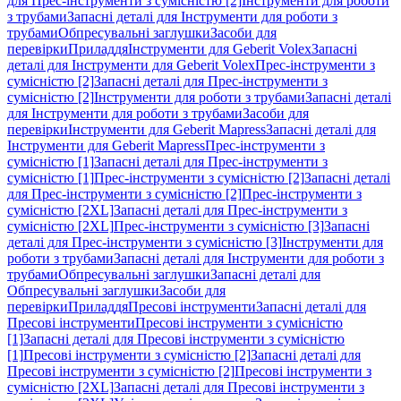
для Прес-інструменти з сумісністю [2]
Інструменти для роботи
з трубами
Запасні деталі для Інструменти для роботи з
трубами
Обпресувальні заглушки
Засоби для
перевірки
Приладдя
Інструменти для Geberit Volex
Запасні
деталі для Інструменти для Geberit Volex
Прес-інструменти з
сумісністю [2]
Запасні деталі для Прес-інструменти з
сумісністю [2]
Інструменти для роботи з трубами
Запасні деталі
для Інструменти для роботи з трубами
Засоби для
перевірки
Інструменти для Geberit Mapress
Запасні деталі для
Інструменти для Geberit Mapress
Прес-інструменти з
сумісністю [1]
Запасні деталі для Прес-інструменти з
сумісністю [1]
Прес-інструменти з сумісністю [2]
Запасні деталі
для Прес-інструменти з сумісністю [2]
Прес-інструменти з
сумісністю [2XL]
Запасні деталі для Прес-інструменти з
сумісністю [2XL]
Прес-інструменти з сумісністю [3]
Запасні
деталі для Прес-інструменти з сумісністю [3]
Інструменти для
роботи з трубами
Запасні деталі для Інструменти для роботи з
трубами
Обпресувальні заглушки
Запасні деталі для
Обпресувальні заглушки
Засоби для
перевірки
Приладдя
Пресові інструменти
Запасні деталі для
Пресові інструменти
Пресові інструменти з сумісністю
[1]
Запасні деталі для Пресові інструменти з сумісністю
[1]
Пресові інструменти з сумісністю [2]
Запасні деталі для
Пресові інструменти з сумісністю [2]
Пресові інструменти з
сумісністю [2XL]
Запасні деталі для Пресові інструменти з