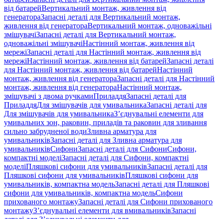
від батарей
Вертикальний монтаж, живлення від
генератора
Запасні деталі для Вертикальний монтаж,
живлення від генератора
Вертикальний монтаж, одноважільні
змішувачі
Запасні деталі для Вертикальний монтаж,
одноважільні змішувачі
Настінний монтаж, живлення від
мережі
Запасні деталі для Настінний монтаж, живлення від
мережі
Настінний монтаж, живлення від батарей
Запасні деталі
для Настінний монтаж, живлення від батарей
Настінний
монтаж, живлення від генератора
Запасні деталі для Настінний
монтаж, живлення від генератора
Настінний монтаж,
змішувачі з двома ручками
Приладдя
Запасні деталі для
Приладдя
Для змішувачів для умивальника
Запасні деталі для
Для змішувачів для умивальника
З’єднувальні елементи для
умивальних зон, раковин, приладів та раковин для зливання
сильно забрудненої води
Зливна арматура для
умивальників
Запасні деталі для Зливна арматура для
умивальників
Сифони
Запасні деталі для Сифони
Сифони,
компактні моделі
Запасні деталі для Сифони, компактні
моделі
Пляшкові сифони для умивальників
Запасні деталі для
Пляшкові сифони для умивальників
Пляшкові сифони для
умивальників, компактна модель
Запасні деталі для Пляшкові
сифони для умивальників, компактна модель
Сифони
прихованого монтажу
Запасні деталі для Сифони прихованого
монтажу
З’єднувальні елементи для вмивальників
Запасні