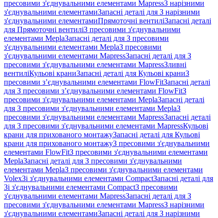
пресовими з'єднувальними елементами Mapress
З нарізними
з'єднувальними елементами
Запасні деталі для З нарізними
з'єднувальними елементами
Прямоточні вентилі
Запасні деталі
для Прямоточні вентилі
З пресовими з'єднувальними
елементами Mepla
Запасні деталі для З пресовими
з'єднувальними елементами Mepla
З пресовими
з'єднувальними елементами Mapress
Запасні деталі для З
пресовими з'єднувальними елементами Mapress
Зливні
вентилі
Кульові крани
Запасні деталі для Кульові крани
З
пресовими з’єднувальними елементами FlowFit
Запасні деталі
для З пресовими з’єднувальними елементами FlowFit
З
пресовими з'єднувальними елементами Mepla
Запасні деталі
для З пресовими з'єднувальними елементами Mepla
З
пресовими з'єднувальними елементами Mapress
Запасні деталі
для З пресовими з'єднувальними елементами Mapress
Кульові
крани для прихованого монтажу
Запасні деталі для Кульові
крани для прихованого монтажу
З пресовими з'єднувальними
елементами FlowFit
З пресовими з'єднувальними елементами
Mepla
Запасні деталі для З пресовими з'єднувальними
елементами Mepla
З пресовими з'єднувальними елементами
Volex
Зі з'єднувальними елементами Compact
Запасні деталі для
Зі з'єднувальними елементами Compact
З пресовими
з'єднувальними елементами Mapress
Запасні деталі для З
пресовими з'єднувальними елементами Mapress
З нарізними
з'єднувальними елементами
Запасні деталі для З нарізними