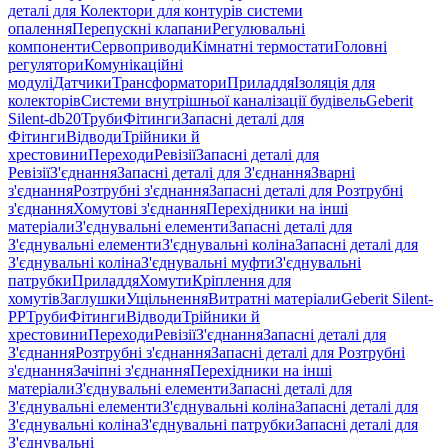
деталі для Колектори для контурів системи
опалення
Перепускні клапани
Регулювальні
компоненти
Сервоприводи
Кімнатні термостати
Головні
регулятори
Комунікаційні
модулі
Датчики
Трансформатори
Приладдя
Ізоляція для
колекторів
Системи внутрішньої каналізації будівель
Geberit
Silent-db20
Труби
Фітинги
Запасні деталі для
Фітинги
Відводи
Трійники й
хрестовини
Переходи
Ревізії
Запасні деталі для
Ревізії
З'єднання
Запасні деталі для З'єднання
Зварні
з'єднання
Розтрубні з'єднання
Запасні деталі для Розтрубні
з'єднання
Хомутові з'єднання
Перехідники на інші
матеріали
З'єднувальні елементи
Запасні деталі для
З'єднувальні елементи
З'єднувальні коліна
Запасні деталі для
З'єднувальні коліна
З'єднувальні муфти
З'єднувальні
патрубки
Приладдя
Хомути
Кріплення для
хомутів
Заглушки
Ущільнення
Витратні матеріали
Geberit Silent-
PP
Труби
Фітинги
Відводи
Трійники й
хрестовини
Переходи
Ревізії
З'єднання
Запасні деталі для
З'єднання
Розтрубні з'єднання
Запасні деталі для Розтрубні
з'єднання
Зачіпні з'єднання
Перехідники на інші
матеріали
З'єднувальні елементи
Запасні деталі для
З'єднувальні елементи
З'єднувальні коліна
Запасні деталі для
З'єднувальні коліна
З'єднувальні патрубки
Запасні деталі для
З'єднувальні