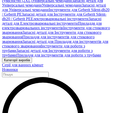
сумісністю [2XL]
Універсальні чемодани
Запасні деталі для
Універсальні чемодани
Універсальні чемодани
Запасні деталі
для Універсальні чемодани
Інструменти для Geberit Silent-db20
/ Geberit PE
Запасні деталі для Інструменти для Geberit Silent-
db20 / Geberit PE
Електрозварювальні інструменти
Запасні
деталі для Електрозварювальні інструменти
Приладдя для
електрозварювальних інструментів
Інструменти для стикового
зварювання
Запасні деталі для Інструменти для стикового
зварювання
Приладдя для інструментів для стикового
зварювання
Запасні деталі для Приладдя для інструментів для
стикового зварювання
Інструменти для роботи з
трубами
Запасні деталі для Інструменти для роботи з
трубами
Приладдя для інструментів для роботи з трубами
Категорії виробів
Серії для ванних кімнат
Новинки