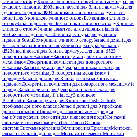
зливного отвору
Кришки зливного отвору
Зливна арматура для
душових піддонів, d90
Запасні деталі для Зливна арматура для
душових піддонів, d90
З кришкою зливного отвору
Запасні
деталі для З кришкою зливного отвору
Без кришки зливного
отвору
Запасні деталі для Без кришки зливного отвору
Кришки
зливного отвору
Зливна арматура для душових піддонів
Sestra
Запасні деталі для Зливна арматура для душових
піддонів Sestra
Без кришки зливного отвору
Запасні деталі для
Без кришки зливного отвору
Зливна арматура для ванн,
d52
Запасні деталі для Зливна арматура для ванн, d52
З
поворотним механізмом
Запасні деталі для З поворотним
механізмом
Декоративні комплекти для поворотного
механізму
Запасні деталі для Декоративні комплекти для
поворотного механізму
З поворотним механізмом і
підводом
Запасні деталі для З поворотним механізмом і
підводом
Декоративні комплекти для поворотного механізму й
підводу
Запасні деталі для Декоративні комплекти для
поворотного механізму й підводу
З кнопкою
PushControl
Запасні деталі для З кнопкою PushControl
З
пробками донного клапана
Запасні деталі для З пробками
донного клапана
Приладдя для зливної арматури для
ванн
З’єднувальні елементи для підведення води
Монтажні
системи й системи змиву
Geberit Duofix
Стінові
системи
Системи кріплення
Облицювання
Приладдя
Монтажні
елементи
Запасні деталі для Монтажні елементи
Монтажні