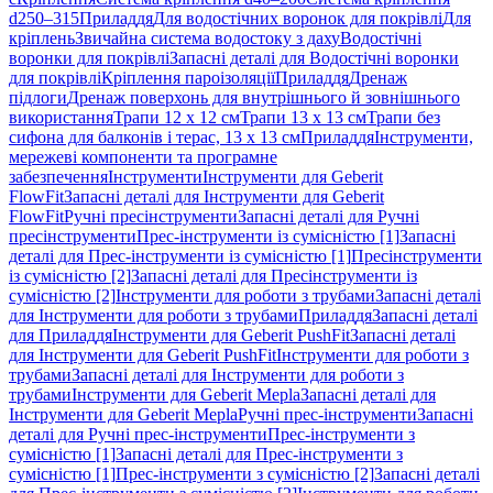
d250–315
Приладдя
Для водостічних воронок для покрівлі
Для
кріплень
Звичайна система водостоку з даху
Водостічні
воронки для покрівлі
Запасні деталі для Водостічні воронки
для покрівлі
Кріплення пароізоляції
Приладдя
Дренаж
підлоги
Дренаж поверхонь для внутрішнього й зовнішнього
використання
Трапи 12 x 12 см
Трапи 13 x 13 см
Трапи без
сифона для балконів і терас, 13 x 13 см
Приладдя
Інструменти,
мережеві компоненти та програмне
забезпечення
Інструменти
Інструменти для Geberit
FlowFit
Запасні деталі для Інструменти для Geberit
FlowFit
Ручні пресінструменти
Запасні деталі для Ручні
пресінструменти
Прес-інструменти із сумісністю [1]
Запасні
деталі для Прес-інструменти із сумісністю [1]
Пресінструменти
із сумісністю [2]
Запасні деталі для Пресінструменти із
сумісністю [2]
Інструменти для роботи з трубами
Запасні деталі
для Інструменти для роботи з трубами
Приладдя
Запасні деталі
для Приладдя
Інструменти для Geberit PushFit
Запасні деталі
для Інструменти для Geberit PushFit
Інструменти для роботи з
трубами
Запасні деталі для Інструменти для роботи з
трубами
Інструменти для Geberit Mepla
Запасні деталі для
Інструменти для Geberit Mepla
Ручні прес-інструменти
Запасні
деталі для Ручні прес-інструменти
Прес-інструменти з
сумісністю [1]
Запасні деталі для Прес-інструменти з
сумісністю [1]
Прес-інструменти з сумісністю [2]
Запасні деталі