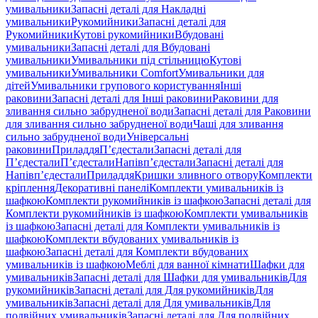
умивальники
Запасні деталі для Накладні
умивальники
Рукомийники
Запасні деталі для
Рукомийники
Кутові рукомийники
Вбудовані
умивальники
Запасні деталі для Вбудовані
умивальники
Умивальники під стільницю
Кутові
умивальники
Умивальники Comfort
Умивальники для
дітей
Умивальники групового користування
Інші
раковини
Запасні деталі для Інші раковини
Раковини для
зливання сильно забрудненої води
Запасні деталі для Раковини
для зливання сильно забрудненої води
Чаші для зливання
сильно забрудненої води
Універсальні
раковини
Приладдя
П’єдестали
Запасні деталі для
П’єдестали
П’єдестали
Напівп’єдестали
Запасні деталі для
Напівп’єдестали
Приладдя
Кришки зливного отвору
Комплекти
кріплення
Декоративні панелі
Комплекти умивальників із
шафкою
Комплекти рукомийників із шафкою
Запасні деталі для
Комплекти рукомийників із шафкою
Комплекти умивальників
із шафкою
Запасні деталі для Комплекти умивальників із
шафкою
Комплекти вбудованих умивальників із
шафкою
Запасні деталі для Комплекти вбудованих
умивальників із шафкою
Меблі для ванної кімнати
Шафки для
умивальників
Запасні деталі для Шафки для умивальників
Для
рукомийників
Запасні деталі для Для рукомийників
Для
умивальників
Запасні деталі для Для умивальників
Для
подвійних умивальників
Запасні деталі для Для подвійних