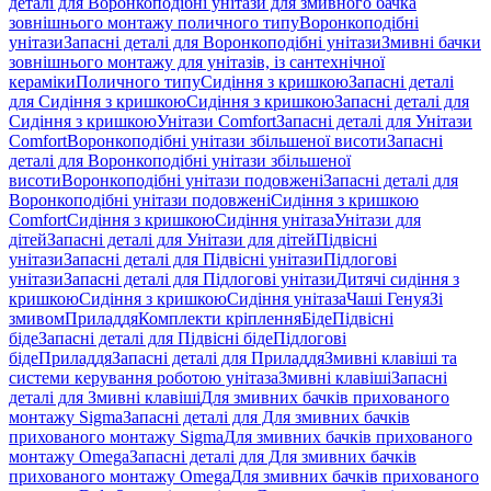
деталі для Воронкоподібні унітази для змивного бачка
зовнішнього монтажу поличного типу
Воронкоподібні
унітази
Запасні деталі для Воронкоподібні унітази
Змивні бачки
зовнішнього монтажу для унітазів, із сантехнічної
кераміки
Поличного типу
Сидіння з кришкою
Запасні деталі
для Сидіння з кришкою
Сидіння з кришкою
Запасні деталі для
Сидіння з кришкою
Унітази Comfort
Запасні деталі для Унітази
Comfort
Воронкоподібні унітази збільшеної висоти
Запасні
деталі для Воронкоподібні унітази збільшеної
висоти
Воронкоподібні унітази подовжені
Запасні деталі для
Воронкоподібні унітази подовжені
Сидіння з кришкою
Comfort
Сидіння з кришкою
Сидіння унітаза
Унітази для
дітей
Запасні деталі для Унітази для дітей
Підвісні
унітази
Запасні деталі для Підвісні унітази
Підлогові
унітази
Запасні деталі для Підлогові унітази
Дитячі сидіння з
кришкою
Сидіння з кришкою
Сидіння унітаза
Чаші Генуя
Зі
змивом
Приладдя
Комплекти кріплення
Біде
Підвісні
біде
Запасні деталі для Підвісні біде
Підлогові
біде
Приладдя
Запасні деталі для Приладдя
Змивні клавіші та
системи керування роботою унітаза
Змивні клавіші
Запасні
деталі для Змивні клавіші
Для змивних бачків прихованого
монтажу Sigma
Запасні деталі для Для змивних бачків
прихованого монтажу Sigma
Для змивних бачків прихованого
монтажу Omega
Запасні деталі для Для змивних бачків
прихованого монтажу Omega
Для змивних бачків прихованого