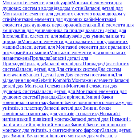
Монтажні елементи для пісуарів
Монтажні елементи для
душових систем з водовідводом у стіні
Запасні деталі для
Монтажні елементи для душових систем з водовідводом у
стіні
Монтажні елементи для душових кабін
Монтажні
елементи для душових перегородок
Інсталяційні елементи для
змішувачів для умивальника та приладів
Запасні деталі для
Інсталяційні елементи для змішувачів для умивальника та
приладів
Монтажні елементи для пральних і посудомийних
машин
Запасні деталі для Монтажні елементи для пральних і
посудомийних машин
Монтажні елементи для консольних
навантажень
Приладдя
Запасні деталі для
Приладдя
Приладдя
Запасні деталі для Приладдя
Для стінних
систем
Запасні деталі для Для стінних систем
Для систем
постачання
Запасні деталі для Для систем постачання
Для
відведення води
Geberit Kombifix
Монтажні елементи
Запасні
деталі для Монтажні елементи
Монтажні елементи для
душових систем
Запасні деталі для Монтажні елементи для
душових систем
Приладдя
Для кріплень
Змивні бачки
зовнішнього монтажу
Змивні бачки зовнішнього монтажу для
унітазів, з пластику
Запасні деталі для Змивні бачки
зовнішнього монтажу для унітазів, з пластику
Низький і
напівнизький підвісний монтаж
Запасні деталі для Низький і
напівнизький підвісний монтаж
Змивні бачки зовнішнього
монтажу для унітазів, з сантехнічного фарфору
Запасні деталі
для Змивні бачки зовнішнього монтажу для унітазів, з