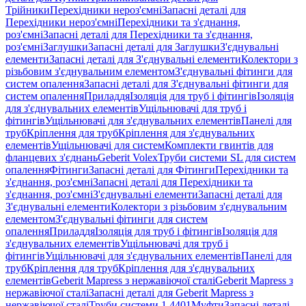
Трійники
Перехідники нероз'ємні
Запасні деталі для
Перехідники нероз'ємні
Перехідники та з'єднання,
роз'ємні
Запасні деталі для Перехідники та з'єднання,
роз'ємні
Заглушки
Запасні деталі для Заглушки
З'єднувальні
елементи
Запасні деталі для З'єднувальні елементи
Колектори з
різьбовим з'єднувальним елементом
З'єднувальні фітинги для
систем опалення
Запасні деталі для З'єднувальні фітинги для
систем опалення
Приладдя
Ізоляція для труб і фітингів
Ізоляція
для з'єднувальних елементів
Ущільнювачі для труб і
фітингів
Ущільнювачі для з'єднувальних елементів
Панелі для
труб
Кріплення для труб
Кріплення для з'єднувальних
елементів
Ущільнювачі для систем
Комплекти гвинтів для
фланцевих з'єднань
Geberit Volex
Труби системи SL для систем
опалення
Фітинги
Запасні деталі для Фітинги
Перехідники та
з'єднання, роз'ємні
Запасні деталі для Перехідники та
з'єднання, роз'ємні
З'єднувальні елементи
Запасні деталі для
З'єднувальні елементи
Колектори з різьбовим з'єднувальним
елементом
З'єднувальні фітинги для систем
опалення
Приладдя
Ізоляція для труб і фітингів
Ізоляція для
з'єднувальних елементів
Ущільнювачі для труб і
фітингів
Ущільнювачі для з'єднувальних елементів
Панелі для
труб
Кріплення для труб
Кріплення для з'єднувальних
елементів
Geberit Mapress з нержавіючої сталі
Geberit Mapress з
нержавіючої сталі
Запасні деталі для Geberit Mapress з
нержавіючої сталі
Труби системи 1.4401
Муфти
Запасні деталі