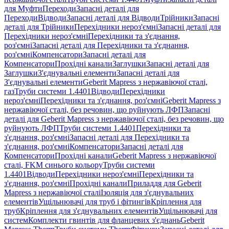
для Муфти
Переходи
Запасні деталі для
Переходи
Відводи
Запасні деталі для Відводи
Трійники
Запасні
деталі для Трійники
Перехідники нероз'ємні
Запасні деталі для
Перехідники нероз'ємні
Перехідники та з'єднання,
роз'ємні
Запасні деталі для Перехідники та з'єднання,
роз'ємні
Компенсатори
Запасні деталі для
Компенсатори
Прохідні канали
Заглушки
Запасні деталі для
Заглушки
З'єднувальні елементи
Запасні деталі для
З'єднувальні елементи
Geberit Mapress з нержавіючої сталі,
газ
Труби системи 1.4401
Відводи
Перехідники
нероз'ємні
Перехідники та з'єднання, роз'ємні
Geberit Mapress з
нержавіючої сталі, без речовин, що руйнують ЛФП
Запасні
деталі для Geberit Mapress з нержавіючої сталі, без речовин, що
руйнують ЛФП
Труби системи 1.4401
Перехідники та
з'єднання, роз'ємні
Запасні деталі для Перехідники та
з'єднання, роз'ємні
Компенсатори
Запасні деталі для
Компенсатори
Прохідні канали
Geberit Mapress з нержавіючої
сталі, FKM синього кольору
Труби системи
1.4401
Відводи
Перехідники нероз'ємні
Перехідники та
з'єднання, роз'ємні
Прохідні канали
Приладдя для Geberit
Mapress з нержавіючої сталі
Ізоляція для з'єднувальних
елементів
Ущільнювачі для труб і фітингів
Кріплення для
труб
Кріплення для з'єднувальних елементів
Ущільнювачі для
систем
Комплекти гвинтів для фланцевих з'єднань
Geberit