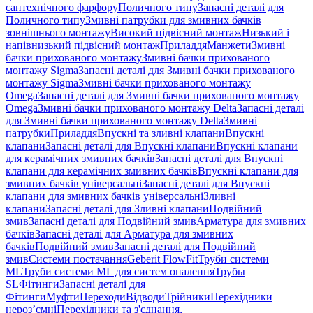
сантехнічного фарфору
Поличного типу
Запасні деталі для
Поличного типу
Змивні патрубки для змивних бачків
зовнішнього монтажу
Високий підвісний монтаж
Низький і
напівнизький підвісний монтаж
Приладдя
Манжети
Змивні
бачки прихованого монтажу
Змивні бачки прихованого
монтажу Sigma
Запасні деталі для Змивні бачки прихованого
монтажу Sigma
Змивні бачки прихованого монтажу
Omega
Запасні деталі для Змивні бачки прихованого монтажу
Omega
Змивні бачки прихованого монтажу Delta
Запасні деталі
для Змивні бачки прихованого монтажу Delta
Змивні
патрубки
Приладдя
Впускні та зливні клапани
Впускні
клапани
Запасні деталі для Впускні клапани
Впускні клапани
для керамічних змивних бачків
Запасні деталі для Впускні
клапани для керамічних змивних бачків
Впускні клапани для
змивних бачків універсальні
Запасні деталі для Впускні
клапани для змивних бачків універсальні
Зливні
клапани
Запасні деталі для Зливні клапани
Подвійний
змив
Запасні деталі для Подвійний змив
Арматура для змивних
бачкiв
Запасні деталі для Арматура для змивних
бачкiв
Подвійний змив
Запасні деталі для Подвійний
змив
Системи постачання
Geberit FlowFit
Труби системи
ML
Труби системи ML для систем опалення
Трубы
SL
Фітинги
Запасні деталі для
Фітинги
Муфти
Переходи
Відводи
Трійники
Перехідники
нероз’ємні
Перехідники та з'єднання,