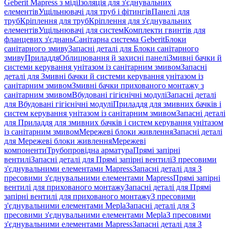
Geberit Mapress з міді
Ізоляція для з'єднувальних
елементів
Ущільнювачі для труб і фітингів
Панелі для
труб
Кріплення для труб
Кріплення для з'єднувальних
елементів
Ущільнювачі для систем
Комплекти гвинтів для
фланцевих з'єднань
Санітарна система Geberit
Блоки
санітарного змиву
Запасні деталі для Блоки санітарного
змиву
Приладдя
Облицювання й захисні панелі
Змивні бачки й
системи керування унітазом із санітарним змивом
Запасні
деталі для Змивні бачки й системи керування унітазом із
санітарним змивом
Змивні бачки прихованого монтажу з
санітарним змивом
Вбудовані гігієнічні модулі
Запасні деталі
для Вбудовані гігієнічні модулі
Приладдя для змивних бачків і
систем керування унітазом із санітарним змивом
Запасні деталі
для Приладдя для змивних бачків і систем керування унітазом
із санітарним змивом
Мережеві блоки живлення
Запасні деталі
для Мережеві блоки живлення
Мережеві
компоненти
Трубопровідна арматура
Прямі запірні
вентилі
Запасні деталі для Прямі запірні вентилі
З пресовими
з'єднувальними елементами Mapress
Запасні деталі для З
пресовими з'єднувальними елементами Mapress
Прямі запірні
вентилі для прихованого монтажу
Запасні деталі для Прямі
запірні вентилі для прихованого монтажу
З пресовими
з'єднувальними елементами Mepla
Запасні деталі для З
пресовими з'єднувальними елементами Mepla
З пресовими
з'єднувальними елементами Mapress
Запасні деталі для З