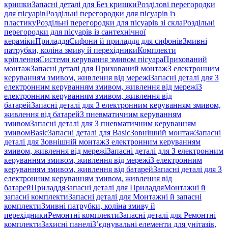
кришки
Запасні деталі для Без кришки
Розділові перегородки
для пісуарів
Роздільні перегородки для пісуарів із
пластику
Роздільні перегородки для пісуарів зі скла
Роздільні
перегородки для пісуарів із сантехнічної
кераміки
Приладдя
Сифони й приладдя для сифонів
Змивні
патрубки, коліна змиву й перехідники
Комплекти
кріплення
Системи керування змивом пісуара
Прихований
монтаж
Запасні деталі для Прихований монтаж
З електронним
керуванням змивом, живлення від мережі
Запасні деталі для З
електронним керуванням змивом, живлення від мережі
З
електронним керуванням змивом, живлення від
батарей
Запасні деталі для З електронним керуванням змивом,
живлення від батарей
З пневматичним керуванням
змивом
Запасні деталі для З пневматичним керуванням
змивом
Basic
Запасні деталі для Basic
Зовнішній монтаж
Запасні
деталі для Зовнішній монтаж
З електронним керуванням
змивом, живлення від мережі
Запасні деталі для З електронним
керуванням змивом, живлення від мережі
З електронним
керуванням змивом, живлення від батарей
Запасні деталі для З
електронним керуванням змивом, живлення від
батарей
Приладдя
Запасні деталі для Приладдя
Монтажні й
запасні комплекти
Запасні деталі для Монтажні й запасні
комплекти
Змивні патрубки, коліна змиву й
перехідники
Ремонтні комплекти
Запасні деталі для Ремонтні
комплекти
Захисні панелі
З’єднувальні елементи для унітазів,