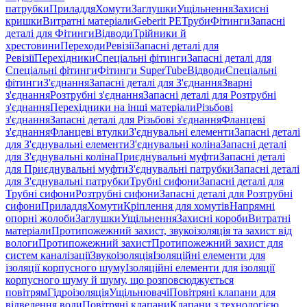
патрубки
Приладдя
Хомути
Заглушки
Ущільнення
Захисні
кришки
Витратні матеріали
Geberit PE
Труби
Фітинги
Запасні
деталі для Фітинги
Відводи
Трійники й
хрестовини
Переходи
Ревізії
Запасні деталі для
Ревізії
Перехідники
Спеціальні фітинги
Запасні деталі для
Спеціальні фітинги
Фітинги SuperTube
Відводи
Спеціальні
фітинги
З'єднання
Запасні деталі для З'єднання
Зварні
з'єднання
Розтрубні з'єднання
Запасні деталі для Розтрубні
з'єднання
Перехідники на інші матеріали
Різьбові
з'єднання
Запасні деталі для Різьбові з'єднання
Фланцеві
з'єднання
Фланцеві втулки
З'єднувальні елементи
Запасні деталі
для З'єднувальні елементи
З'єднувальні коліна
Запасні деталі
для З'єднувальні коліна
Приєднувальні муфти
Запасні деталі
для Приєднувальні муфти
З'єднувальні патрубки
Запасні деталі
для З'єднувальні патрубки
Трубні сифони
Запасні деталі для
Трубні сифони
Розтрубні сифони
Запасні деталі для Розтрубні
сифони
Приладдя
Хомути
Кріплення для хомутів
Напрямні
опорні жолоби
Заглушки
Ущільнення
Захисні короби
Витратні
матеріали
Протипожежний захист, звукоізоляція та захист від
вологи
Протипожежний захист
Протипожежний захист для
систем каналізації
Звукоізоляція
Ізоляційні елементи для
ізоляції корпусного шуму
Ізоляційні елементи для ізоляції
корпусного шуму й шуму, що розповсюджується
повітрям
Гідроізоляція
Ущільнювачі
Повітряні клапани для
відведення води
Повітряні клапани
Клапани з технологією