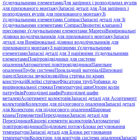
з'єднувальними елементами
Для запірних і розподільчих вузлів
для прихованого монтажу
Запасні деталі для Для запірних і
розподільчих вузлів для прихованого монтажу
Зі
з'єднувальними елементами Compact
Запасні деталі для Зі
з'єднувальними елементами Compact
Зворотні клапани
З
пресовими з'єднувальними елементами Mapress
Вимірювальні
ділянки водолічильників для прихованого монтажу
Запасні
деталі для Вимірювальні ділянки водолічильників для
прихованого монтажу
З нарізними з'єднувальними
елементами
Запасні деталі для З нарізними з'єднувальними
елементами
Повітровідвідники для системи
опалення
Автоматичні повітровідвідники
Панельне
опалення
Труби системи
Прокладний матеріал
Шиповані
панелі
Захисна звукоізоляційна стрічка по краях
конструкції
Клейкі стрічки
Фіксатори труб
Добавки до
вирівнювальної стяжки
Температурні шви
Опори колін
патрубків
Розподільчі шафи
Розподільчі шафи
металеві
Асортимент колекторів
Запасні деталі для Асортимент
колекторів
Колектори для підлогового опалення
Запасні деталі
для Колектори для підлогового опалення
Шаровые
краны
Термометри
Перехідники
Запасні деталі для
Перехідники
Кінцеві елементи колекторів
Автоматичні
повітровідвідники
Поділювачі потоку
Блоки регулювання
температури
Запасні деталі для Блоки регулювання
температури
Колектори для контурів системи опалення
Запасні