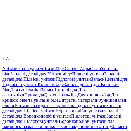
UA
Унітази та пісуари
Унітази-біде Geberit AquaClean
Унітази-
біде
Запасні деталі для Унітази-біде
Підвісні унітази
Запасні
деталі для Підвісні унітази
Підлогові унітази
Запасні деталі для
Підлогові унітази
Кришки-біде
Запасні деталі для Кришки-
біде
Для сантехніки
Запасні деталі для Для
сантехніки
Приладдя
Для унітазів-біде
Для кришок-біде
Для
кришок-біде та унітазів-біде
Витратні матеріали
Функціональні
блоки
Унітази та сидіння з кришкою
Підвісні унітази
Запасні
деталі для Підвісні унітази
Воронкоподібні унітази
Запасні
деталі для Воронкоподібні унітази
Підлогові унітази
Запасні
деталі для Підлогові унітази
Воронкоподібні унітази для
змивного бачка зовнішнього монтажу поличного типу
Запасні