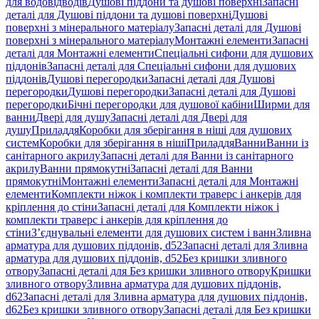
для водовідводів
Душові піддони та душові поверхні
Запасні
деталі для Душові піддони та душові поверхні
Душові
поверхні з мінерального матеріалу
Запасні деталі для Душові
поверхні з мінерального матеріалу
Монтажні елементи
Запасні
деталі для Монтажні елементи
Спеціальні сифони для душових
піддонів
Запасні деталі для Спеціальні сифони для душових
піддонів
Душові перегородки
Запасні деталі для Душові
перегородки
Душові перегородки
Запасні деталі для Душові
перегородки
Бічні перегородки для душової кабіни
Ширми для
ванни
Двері для душу
Запасні деталі для Двері для
душу
Приладдя
Коробки для зберігання в ніші для душових
систем
Коробки для зберігання в ніші
Приладдя
Ванни
Ванни із
санітарного акрилу
Запасні деталі для Ванни із санітарного
акрилу
Ванни прямокутні
Запасні деталі для Ванни
прямокутні
Монтажні елементи
Запасні деталі для Монтажні
елементи
Комплекти ніжок і комплекти траверс і анкерів для
кріплення до стіни
Запасні деталі для Комплекти ніжок і
комплекти траверс і анкерів для кріплення до
стіни
З’єднувальні елементи для душових систем і ванн
Зливна
арматура для душових піддонів, d52
Запасні деталі для Зливна
арматура для душових піддонів, d52
Без кришки зливного
отвору
Запасні деталі для Без кришки зливного отвору
Кришки
зливного отвору
Зливна арматура для душових піддонів,
d62
Запасні деталі для Зливна арматура для душових піддонів,
d62
Без кришки зливного отвору
Запасні деталі для Без кришки