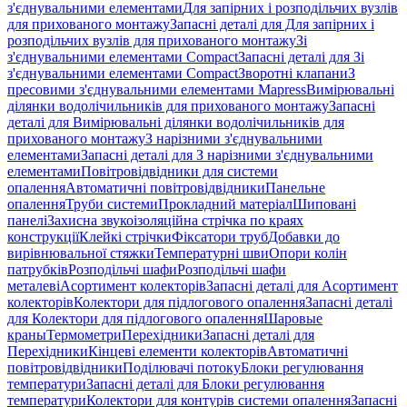
з'єднувальними елементами
Для запірних і розподільчих вузлів
для прихованого монтажу
Запасні деталі для Для запірних і
розподільчих вузлів для прихованого монтажу
Зі
з'єднувальними елементами Compact
Запасні деталі для Зі
з'єднувальними елементами Compact
Зворотні клапани
З
пресовими з'єднувальними елементами Mapress
Вимірювальні
ділянки водолічильників для прихованого монтажу
Запасні
деталі для Вимірювальні ділянки водолічильників для
прихованого монтажу
З нарізними з'єднувальними
елементами
Запасні деталі для З нарізними з'єднувальними
елементами
Повітровідвідники для системи
опалення
Автоматичні повітровідвідники
Панельне
опалення
Труби системи
Прокладний матеріал
Шиповані
панелі
Захисна звукоізоляційна стрічка по краях
конструкції
Клейкі стрічки
Фіксатори труб
Добавки до
вирівнювальної стяжки
Температурні шви
Опори колін
патрубків
Розподільчі шафи
Розподільчі шафи
металеві
Асортимент колекторів
Запасні деталі для Асортимент
колекторів
Колектори для підлогового опалення
Запасні деталі
для Колектори для підлогового опалення
Шаровые
краны
Термометри
Перехідники
Запасні деталі для
Перехідники
Кінцеві елементи колекторів
Автоматичні
повітровідвідники
Поділювачі потоку
Блоки регулювання
температури
Запасні деталі для Блоки регулювання
температури
Колектори для контурів системи опалення
Запасні