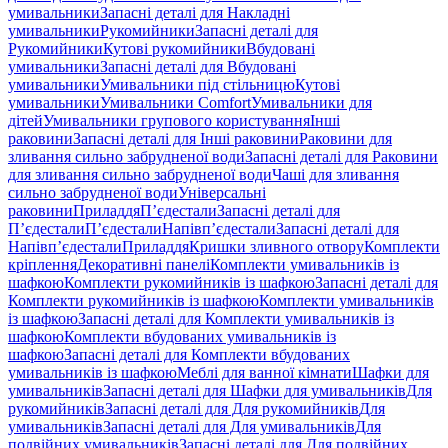
умивальники
Запасні деталі для Накладні
умивальники
Рукомийники
Запасні деталі для
Рукомийники
Кутові рукомийники
Вбудовані
умивальники
Запасні деталі для Вбудовані
умивальники
Умивальники під стільницю
Кутові
умивальники
Умивальники Comfort
Умивальники для
дітей
Умивальники групового користування
Інші
раковини
Запасні деталі для Інші раковини
Раковини для
зливання сильно забрудненої води
Запасні деталі для Раковини
для зливання сильно забрудненої води
Чаші для зливання
сильно забрудненої води
Універсальні
раковини
Приладдя
П’єдестали
Запасні деталі для
П’єдестали
П’єдестали
Напівп’єдестали
Запасні деталі для
Напівп’єдестали
Приладдя
Кришки зливного отвору
Комплекти
кріплення
Декоративні панелі
Комплекти умивальників із
шафкою
Комплекти рукомийників із шафкою
Запасні деталі для
Комплекти рукомийників із шафкою
Комплекти умивальників
із шафкою
Запасні деталі для Комплекти умивальників із
шафкою
Комплекти вбудованих умивальників із
шафкою
Запасні деталі для Комплекти вбудованих
умивальників із шафкою
Меблі для ванної кімнати
Шафки для
умивальників
Запасні деталі для Шафки для умивальників
Для
рукомийників
Запасні деталі для Для рукомийників
Для
умивальників
Запасні деталі для Для умивальників
Для
подвійних умивальників
Запасні деталі для Для подвійних