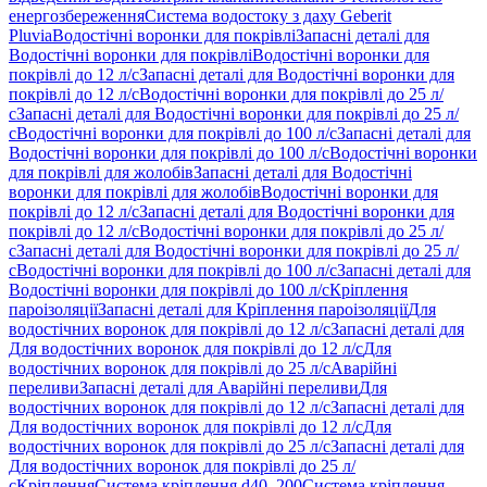
енергозбереження
Система водостоку з даху Geberit
Pluvia
Водостічні воронки для покрівлі
Запасні деталі для
Водостічні воронки для покрівлі
Водостічні воронки для
покрівлі до 12 л/с
Запасні деталі для Водостічні воронки для
покрівлі до 12 л/с
Водостічні воронки для покрівлі до 25 л/
с
Запасні деталі для Водостічні воронки для покрівлі до 25 л/
с
Водостічні воронки для покрівлі до 100 л/с
Запасні деталі для
Водостічні воронки для покрівлі до 100 л/с
Водостічні воронки
для покрівлі для жолобів
Запасні деталі для Водостічні
воронки для покрівлі для жолобів
Водостічні воронки для
покрівлі до 12 л/с
Запасні деталі для Водостічні воронки для
покрівлі до 12 л/с
Водостічні воронки для покрівлі до 25 л/
с
Запасні деталі для Водостічні воронки для покрівлі до 25 л/
с
Водостічні воронки для покрівлі до 100 л/с
Запасні деталі для
Водостічні воронки для покрівлі до 100 л/с
Кріплення
пароізоляції
Запасні деталі для Кріплення пароізоляції
Для
водостічних воронок для покрівлі до 12 л/с
Запасні деталі для
Для водостічних воронок для покрівлі до 12 л/с
Для
водостічних воронок для покрівлі до 25 л/с
Аварійні
переливи
Запасні деталі для Аварійні переливи
Для
водостічних воронок для покрівлі до 12 л/с
Запасні деталі для
Для водостічних воронок для покрівлі до 12 л/с
Для
водостічних воронок для покрівлі до 25 л/с
Запасні деталі для
Для водостічних воронок для покрівлі до 25 л/
с
Кріплення
Система кріплення d40–200
Система кріплення