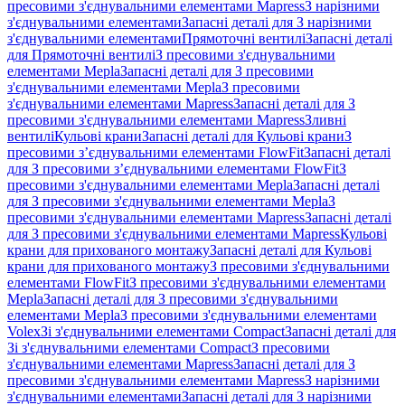
пресовими з'єднувальними елементами Mapress
З нарізними
з'єднувальними елементами
Запасні деталі для З нарізними
з'єднувальними елементами
Прямоточні вентилі
Запасні деталі
для Прямоточні вентилі
З пресовими з'єднувальними
елементами Mepla
Запасні деталі для З пресовими
з'єднувальними елементами Mepla
З пресовими
з'єднувальними елементами Mapress
Запасні деталі для З
пресовими з'єднувальними елементами Mapress
Зливні
вентилі
Кульові крани
Запасні деталі для Кульові крани
З
пресовими з’єднувальними елементами FlowFit
Запасні деталі
для З пресовими з’єднувальними елементами FlowFit
З
пресовими з'єднувальними елементами Mepla
Запасні деталі
для З пресовими з'єднувальними елементами Mepla
З
пресовими з'єднувальними елементами Mapress
Запасні деталі
для З пресовими з'єднувальними елементами Mapress
Кульові
крани для прихованого монтажу
Запасні деталі для Кульові
крани для прихованого монтажу
З пресовими з'єднувальними
елементами FlowFit
З пресовими з'єднувальними елементами
Mepla
Запасні деталі для З пресовими з'єднувальними
елементами Mepla
З пресовими з'єднувальними елементами
Volex
Зі з'єднувальними елементами Compact
Запасні деталі для
Зі з'єднувальними елементами Compact
З пресовими
з'єднувальними елементами Mapress
Запасні деталі для З
пресовими з'єднувальними елементами Mapress
З нарізними
з'єднувальними елементами
Запасні деталі для З нарізними