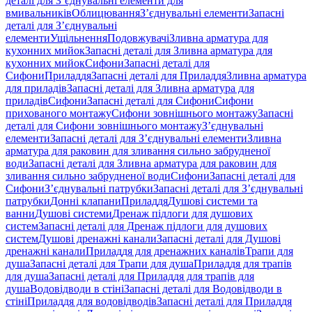
деталі для З’єднувальні елементи для
вмивальників
Облицювання
З’єднувальні елементи
Запасні
деталі для З’єднувальні
елементи
Ущільнення
Подовжувачі
Зливна арматура для
кухонних мийок
Запасні деталі для Зливна арматура для
кухонних мийок
Сифони
Запасні деталі для
Сифони
Приладдя
Запасні деталі для Приладдя
Зливна арматура
для приладів
Запасні деталі для Зливна арматура для
приладів
Сифони
Запасні деталі для Сифони
Сифони
прихованого монтажу
Сифони зовнішнього монтажу
Запасні
деталі для Сифони зовнішнього монтажу
З’єднувальні
елементи
Запасні деталі для З’єднувальні елементи
Зливна
арматура для раковин для зливання сильно забрудненої
води
Запасні деталі для Зливна арматура для раковин для
зливання сильно забрудненої води
Сифони
Запасні деталі для
Сифони
З’єднувальні патрубки
Запасні деталі для З’єднувальні
патрубки
Донні клапани
Приладдя
Душові системи та
ванни
Душові системи
Дренаж підлоги для душових
систем
Запасні деталі для Дренаж підлоги для душових
систем
Душові дренажні канали
Запасні деталі для Душові
дренажні канали
Приладдя для дренажних каналів
Трапи для
душа
Запасні деталі для Трапи для душа
Приладдя для трапів
для душа
Запасні деталі для Приладдя для трапів для
душа
Водовідводи в стіні
Запасні деталі для Водовідводи в
стіні
Приладдя для водовідводів
Запасні деталі для Приладдя