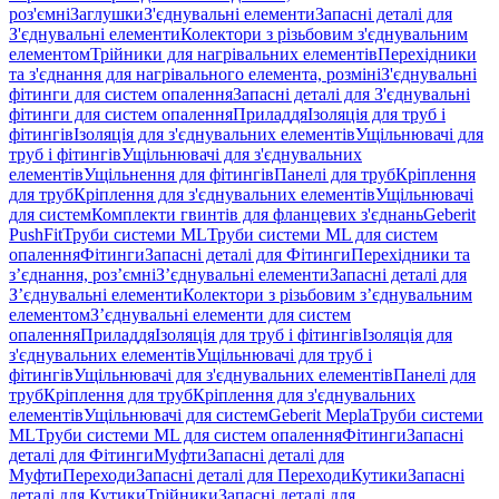
роз'ємні
Заглушки
З'єднувальні елементи
Запасні деталі для
З'єднувальні елементи
Колектори з різьбовим з'єднувальним
елементом
Трійники для нагрівальних елементів
Перехідники
та з'єднання для нагрівального елемента, розміні
З'єднувальні
фітинги для систем опалення
Запасні деталі для З'єднувальні
фітинги для систем опалення
Приладдя
Ізоляція для труб і
фітингів
Ізоляція для з'єднувальних елементів
Ущільнювачі для
труб і фітингів
Ущільнювачі для з'єднувальних
елементів
Ущільнення для фітингів
Панелі для труб
Кріплення
для труб
Кріплення для з'єднувальних елементів
Ущільнювачі
для систем
Комплекти гвинтів для фланцевих з'єднань
Geberit
PushFit
Труби системи ML
Труби системи ML для систем
опалення
Фітинги
Запасні деталі для Фітинги
Перехідники та
з’єднання, роз’ємні
З’єднувальні елементи
Запасні деталі для
З’єднувальні елементи
Колектори з різьбовим з’єднувальним
елементом
З’єднувальні елементи для систем
опалення
Приладдя
Ізоляція для труб і фітингів
Ізоляція для
з'єднувальних елементів
Ущільнювачі для труб і
фітингів
Ущільнювачі для з'єднувальних елементів
Панелі для
труб
Кріплення для труб
Кріплення для з'єднувальних
елементів
Ущільнювачі для систем
Geberit Mepla
Труби системи
ML
Труби системи ML для систем опалення
Фітинги
Запасні
деталі для Фітинги
Муфти
Запасні деталі для
Муфти
Переходи
Запасні деталі для Переходи
Кутики
Запасні
деталі для Кутики
Трійники
Запасні деталі для