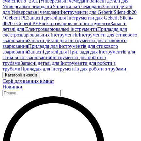
сумісністю [2XL]
Універсальні чемодани
Запасні деталі для
Універсальні чемодани
Універсальні чемодани
Запасні деталі
для Універсальні чемодани
Інструменти для Geberit Silent-db20
/ Geberit PE
Запасні деталі для Інструменти для Geberit Silent-
db20 / Geberit PE
Електрозварювальні інструменти
Запасні
деталі для Електрозварювальні інструменти
Приладдя для
електрозварювальних інструментів
Інструменти для стикового
зварювання
Запасні деталі для Інструменти для стикового
зварювання
Приладдя для інструментів для стикового
зварювання
Запасні деталі для Приладдя для інструментів для
стикового зварювання
Інструменти для роботи з
трубами
Запасні деталі для Інструменти для роботи з
трубами
Приладдя для інструментів для роботи з трубами
Категорії виробів
Серії для ванних кімнат
Новинки