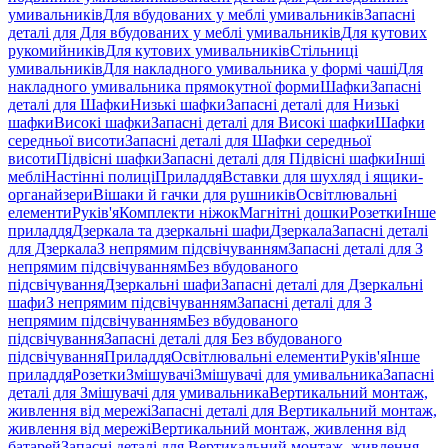
умивальників
Для вбудованих у меблі умивальників
Запасні
деталі для Для вбудованих у меблі умивальників
Для кутових
рукомийників
Для кутових умивальників
Стільниці
умивальників
Для накладного умивальника у формі чаші
Для
накладного умивальника прямокутної форми
Шафки
Запасні
деталі для Шафки
Низькі шафки
Запасні деталі для Низькі
шафки
Високі шафки
Запасні деталі для Високі шафки
Шафки
середньої висоти
Запасні деталі для Шафки середньої
висоти
Підвісні шафки
Запасні деталі для Підвісні шафки
Інші
меблі
Настінні полиці
Приладдя
Вставки для шухляд і ящики-
органайзери
Вішаки й гачки для рушників
Освітлювальні
елементи
Руків'я
Комплекти ніжок
Магнітні дошки
Розетки
Інше
приладдя
Дзеркала та дзеркальні шафи
Дзеркала
Запасні деталі
для Дзеркала
З непрямим підсвічуванням
Запасні деталі для З
непрямим підсвічуванням
Без вбудованого
підсвічування
Дзеркальні шафи
Запасні деталі для Дзеркальні
шафи
З непрямим підсвічуванням
Запасні деталі для З
непрямим підсвічуванням
Без вбудованого
підсвічування
Запасні деталі для Без вбудованого
підсвічування
Приладдя
Освітлювальні елементи
Руків'я
Інше
приладдя
Розетки
Змішувачі
Змішувачі для умивальника
Запасні
деталі для Змішувачі для умивальника
Вертикальний монтаж,
живлення від мережі
Запасні деталі для Вертикальний монтаж,
живлення від мережі
Вертикальний монтаж, живлення від
батарей
Запасні деталі для Вертикальний монтаж, живлення