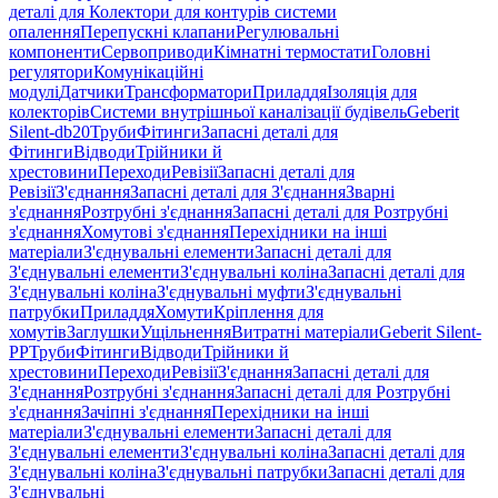
деталі для Колектори для контурів системи
опалення
Перепускні клапани
Регулювальні
компоненти
Сервоприводи
Кімнатні термостати
Головні
регулятори
Комунікаційні
модулі
Датчики
Трансформатори
Приладдя
Ізоляція для
колекторів
Системи внутрішньої каналізації будівель
Geberit
Silent-db20
Труби
Фітинги
Запасні деталі для
Фітинги
Відводи
Трійники й
хрестовини
Переходи
Ревізії
Запасні деталі для
Ревізії
З'єднання
Запасні деталі для З'єднання
Зварні
з'єднання
Розтрубні з'єднання
Запасні деталі для Розтрубні
з'єднання
Хомутові з'єднання
Перехідники на інші
матеріали
З'єднувальні елементи
Запасні деталі для
З'єднувальні елементи
З'єднувальні коліна
Запасні деталі для
З'єднувальні коліна
З'єднувальні муфти
З'єднувальні
патрубки
Приладдя
Хомути
Кріплення для
хомутів
Заглушки
Ущільнення
Витратні матеріали
Geberit Silent-
PP
Труби
Фітинги
Відводи
Трійники й
хрестовини
Переходи
Ревізії
З'єднання
Запасні деталі для
З'єднання
Розтрубні з'єднання
Запасні деталі для Розтрубні
з'єднання
Зачіпні з'єднання
Перехідники на інші
матеріали
З'єднувальні елементи
Запасні деталі для
З'єднувальні елементи
З'єднувальні коліна
Запасні деталі для
З'єднувальні коліна
З'єднувальні патрубки
Запасні деталі для
З'єднувальні