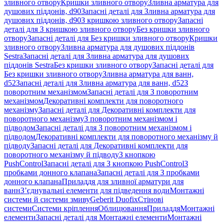
зливного отвору
Кришки зливного отвору
Зливна арматура для
душових піддонів, d90
Запасні деталі для Зливна арматура для
душових піддонів, d90
З кришкою зливного отвору
Запасні
деталі для З кришкою зливного отвору
Без кришки зливного
отвору
Запасні деталі для Без кришки зливного отвору
Кришки
зливного отвору
Зливна арматура для душових піддонів
Sestra
Запасні деталі для Зливна арматура для душових
піддонів Sestra
Без кришки зливного отвору
Запасні деталі для
Без кришки зливного отвору
Зливна арматура для ванн,
d52
Запасні деталі для Зливна арматура для ванн, d52
З
поворотним механізмом
Запасні деталі для З поворотним
механізмом
Декоративні комплекти для поворотного
механізму
Запасні деталі для Декоративні комплекти для
поворотного механізму
З поворотним механізмом і
підводом
Запасні деталі для З поворотним механізмом і
підводом
Декоративні комплекти для поворотного механізму й
підводу
Запасні деталі для Декоративні комплекти для
поворотного механізму й підводу
З кнопкою
PushControl
Запасні деталі для З кнопкою PushControl
З
пробками донного клапана
Запасні деталі для З пробками
донного клапана
Приладдя для зливної арматури для
ванн
З’єднувальні елементи для підведення води
Монтажні
системи й системи змиву
Geberit Duofix
Стінові
системи
Системи кріплення
Облицювання
Приладдя
Монтажні
елементи
Запасні деталі для Монтажні елементи
Монтажні