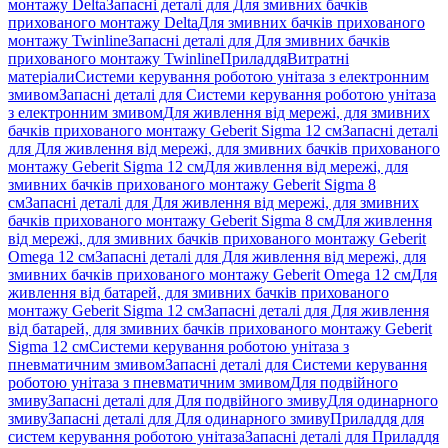
монтажу Delta
Запасні деталі для Для змивних бачків
прихованого монтажу Delta
Для змивних бачків прихованого
монтажу Twinline
Запасні деталі для Для змивних бачків
прихованого монтажу Twinline
Приладдя
Витратні
матеріали
Системи керування роботою унітаза з електронним
змивом
Запасні деталі для Системи керування роботою унітаза
з електронним змивом
Для живлення від мережі, для змивних
бачків прихованого монтажу Geberit Sigma 12 см
Запасні деталі
для Для живлення від мережі, для змивних бачків прихованого
монтажу Geberit Sigma 12 см
Для живлення від мережі, для
змивних бачків прихованого монтажу Geberit Sigma 8
см
Запасні деталі для Для живлення від мережі, для змивних
бачків прихованого монтажу Geberit Sigma 8 см
Для живлення
від мережі, для змивних бачків прихованого монтажу Geberit
Omega 12 см
Запасні деталі для Для живлення від мережі, для
змивних бачків прихованого монтажу Geberit Omega 12 см
Для
живлення від батарей, для змивних бачків прихованого
монтажу Geberit Sigma 12 см
Запасні деталі для Для живлення
від батарей, для змивних бачків прихованого монтажу Geberit
Sigma 12 см
Системи керування роботою унітаза з
пневматичним змивом
Запасні деталі для Системи керування
роботою унітаза з пневматичним змивом
Для подвійного
змиву
Запасні деталі для Для подвійного змиву
Для одинарного
змиву
Запасні деталі для Для одинарного змиву
Приладдя для
систем керування роботою унітаза
Запасні деталі для Приладдя