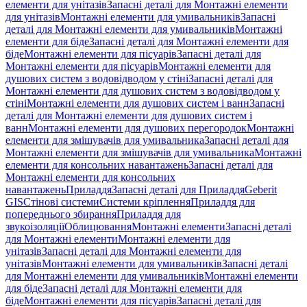
елементи для унітазів
Запасні деталі для Монтажні елементи
для унітазів
Монтажні елементи для умивальників
Запасні
деталі для Монтажні елементи для умивальників
Монтажні
елементи для біде
Запасні деталі для Монтажні елементи для
біде
Монтажні елементи для пісуарів
Запасні деталі для
Монтажні елементи для пісуарів
Монтажні елементи для
душових систем з водовідводом у стіні
Запасні деталі для
Монтажні елементи для душових систем з водовідводом у
стіні
Монтажні елементи для душових систем і ванн
Запасні
деталі для Монтажні елементи для душових систем і
ванн
Монтажні елементи для душових перегородок
Монтажні
елементи для змішувачів для умивальника
Запасні деталі для
Монтажні елементи для змішувачів для умивальника
Монтажні
елементи для консольних навантажень
Запасні деталі для
Монтажні елементи для консольних
навантажень
Приладдя
Запасні деталі для Приладдя
Geberit
GIS
Стінові системи
Системи кріплення
Приладдя для
попереднього збирання
Приладдя для
звукоізоляції
Облицювання
Монтажні елементи
Запасні деталі
для Монтажні елементи
Монтажні елементи для
унітазів
Запасні деталі для Монтажні елементи для
унітазів
Монтажні елементи для умивальників
Запасні деталі
для Монтажні елементи для умивальників
Монтажні елементи
для біде
Запасні деталі для Монтажні елементи для
біде
Монтажні елементи для пісуарів
Запасні деталі для