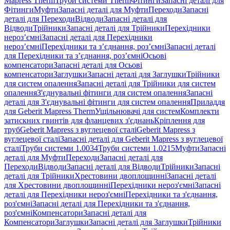
Mapress Therm
Труби системи Therm
Фітинги
Запасні деталі для
Фітинги
Муфти
Запасні деталі для Муфти
Переходи
Запасні
деталі для Переходи
Відводи
Запасні деталі для
Відводи
Трійники
Запасні деталі для Трійники
Перехідники
нероз’ємні
Запасні деталі для Перехідники
нероз’ємні
Перехідники та з’єднання, роз’ємні
Запасні деталі
для Перехідники та з’єднання, роз’ємні
Осьові
компенсатори
Запасні деталі для Осьові
компенсатори
Заглушки
Запасні деталі для Заглушки
Трійники
для систем опалення
Запасні деталі для Трійники для систем
опалення
З'єднувальні фітинги для систем опалення
Запасні
деталі для З'єднувальні фітинги для систем опалення
Приладдя
для Geberit Mapress Therm
Ущільнювачі для систем
Комплекти
затискних гвинтів для фланцевих з'єднань
Кріплення для
труб
Geberit Mapress з вуглецевої сталі
Geberit Mapress з
вуглецевої сталі
Запасні деталі для Geberit Mapress з вуглецевої
сталі
Труби системи 1.0034
Труби системи 1.0215
Муфти
Запасні
деталі для Муфти
Переходи
Запасні деталі для
Переходи
Відводи
Запасні деталі для Відводи
Трійники
Запасні
деталі для Трійники
Хрестовини двоплощинні
Запасні деталі
для Хрестовини двоплощинні
Перехідники нероз'ємні
Запасні
деталі для Перехідники нероз'ємні
Перехідники та з'єднання,
роз'ємні
Запасні деталі для Перехідники та з'єднання,
роз'ємні
Компенсатори
Запасні деталі для
Компенсатори
Заглушки
Запасні деталі для Заглушки
Трійники