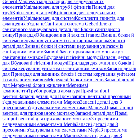
Geberit Mapress з міді
Ізоляція для з'єднувальних
елементів
Ущільнювачі для труб і фітингів
Панелі для
труб
Кріплення для труб
Кріплення для з'єднувальних
елементів
Ущільнювачі для систем
Комплекти гвинтів для
фланцевих з'єднань
Санітарна система Geberit
Блоки
санітарного змиву
Запасні деталі для Блоки санітарного
змиву
Приладдя
Облицювання й захисні панелі
Змивні бачки й
системи керування унітазом із санітарним змивом
Запасні
деталі для Змивні бачки й системи керування унітазом із
санітарним змивом
Змивні бачки прихованого монтажу з
санітарним змивом
Вбудовані гігієнічні модулі
Запасні деталі
для Вбудовані гігієнічні модулі
Приладдя для змивних бачків і
систем керування унітазом із санітарним змивом
Запасні деталі
для Приладдя для змивних бачків і систем керування унітазом
із санітарним змивом
Мережеві блоки живлення
Запасні деталі
для Мережеві блоки живлення
Мережеві
компоненти
Трубопровідна арматура
Прямі запірні
вентилі
Запасні деталі для Прямі запірні вентилі
З пресовими
з'єднувальними елементами Mapress
Запасні деталі для З
пресовими з'єднувальними елементами Mapress
Прямі запірні
вентилі для прихованого монтажу
Запасні деталі для Прямі
запірні вентилі для прихованого монтажу
З пресовими
з'єднувальними елементами Mepla
Запасні деталі для З
пресовими з'єднувальними елементами Mepla
З пресовими
з'єднувальними елементами Mapress
Запасні деталі для З