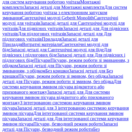
для систем керування роботою унітаза
Монтажні
комплекти
Запасні деталі для Монтажні комплекти
Для систем
керування роботою унітаза з електронним запуском
змивання
Сантехнічні модулі Geberit Monolith
Сантехнічні
модулі для унітазів
Запасні деталі для Сантехнічні модулі для
унітазів
Для підвісних унітазів
Запасні деталі для Для підвісних
унітазів
Для підлогових унітазів
Запасні деталі для Для
підлогових унітазів
Приладдя
Запасні деталі для
Приладдя
Витратні матеріали
Сантехнічні модулі для
біде
Запасні деталі для Сантехнічні модулі для біде
Для
підвісних і підлогових біде
Запасні деталі для Для підвісних і
підлогових біде
Пісуари
Пісуари, режим роботи зі змиванням, з
обідком
Запасні деталі для Пісуари, режим роботи зі
змиванням, з обідком
Без кришки
Запасні деталі для Без
кришки
Пісуари, режим роботи зі змивом, без обідка
Запасні
деталі для Пісуари, режим роботи зі змивом, без обідка
Для
системи керування змивом пісуара відкритого або
прихованого монтажу
Запасні деталі для Для системи
керування змивом пісуара відкритого або прихованого
монтажу
З інтегрованою системою керування змивом
пісуара
Запасні деталі для З інтегрованою системою керування
змивом пісуара
Для інтегрованої системи керування змивом
пісуара
Запасні деталі для Для інтегрованої системи керування
змивом пісуара
Пісуари, безводний режим роботи
Запасні
деталі для Пісуари, безводний режим роботи
Без