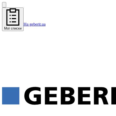
На geberit.ua
Мої списки