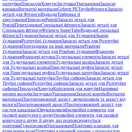
патрубки
Приладдя
Хомути
Заглушки
Ущільнення
Захисні
кришки
Витратні матеріали
Geberit PE
Труби
Фітинги
Запасні
деталі для Фітинги
Відводи
Трійники й
хрестовини
Переходи
Ревізії
Запасні деталі для
Ревізії
Перехідники
Спеціальні фітинги
Запасні деталі для
Спеціальні фітинги
Фітинги SuperTube
Відводи
Спеціальні
фітинги
З'єднання
Запасні деталі для З'єднання
Зварні
з'єднання
Розтрубні з'єднання
Запасні деталі для Розтрубні
з'єднання
Перехідники на інші матеріали
Різьбові
з'єднання
Запасні деталі для Різьбові з'єднання
Фланцеві
з'єднання
Фланцеві втулки
З'єднувальні елементи
Запасні деталі
для З'єднувальні елементи
З'єднувальні коліна
Запасні деталі
для З'єднувальні коліна
Приєднувальні муфти
Запасні деталі
для Приєднувальні муфти
З'єднувальні патрубки
Запасні деталі
для З'єднувальні патрубки
Трубні сифони
Запасні деталі для
Трубні сифони
Розтрубні сифони
Запасні деталі для Розтрубні
сифони
Приладдя
Хомути
Кріплення для хомутів
Напрямні
опорні жолоби
Заглушки
Ущільнення
Захисні короби
Витратні
матеріали
Протипожежний захист, звукоізоляція та захист від
вологи
Протипожежний захист
Протипожежний захист для
систем каналізації
Звукоізоляція
Ізоляційні елементи для
ізоляції корпусного шуму
Ізоляційні елементи для ізоляції
корпусного шуму й шуму, що розповсюджується
повітрям
Гідроізоляція
Ущільнювачі
Повітряні клапани для
відведення води
Повітряні клапани
Клапани з технологією