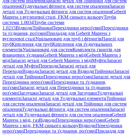
для систем опалення
Запасні деталі для Трійники для систем
опалення
З'єднувальні фітинги для систем опалення
Запасні
деталі для З'єднувальні фітинги для систем опалення
Geberit
Mapress з вуглецевої сталі, FKM синього кольору
Труби
системи 1.0034
Труби системи
1.0215
Відводи
Трійники
Перехідники нероз'ємні
Перехідники
та з'єднання, роз'ємні
Приладдя для Geberit Mapress з
вуглецевої сталі
Ущільнювачі для труб і фітингів
Панелі для
труб
Кріплення для труб
Кріплення для з'єднувальних
елементів
Ущільнювачі для систем
Комплекти гвинтів для
фланцевих з'єднань
Geberit Mapress з міді
Geberit Mapress з
міді
Запасні деталі для Geberit Mapress з міді
Муфти
Запасні
деталі для Муфти
Переходи
Запасні деталі для
Переходи
Відводи
Запасні деталі для Відводи
Трійники
Запасні
деталі для Трійники
Перехідники нероз'ємні
Запасні деталі для
Перехідники нероз'ємні
Перехідники та з'єднання,
роз'ємні
Запасні деталі для Перехідники та з'єднання,
роз'ємні
Заглушки
Запасні деталі для Заглушки
З'єднувальні
елементи
Запасні деталі для З'єднувальні елементи
Трійники
для систем опалення
Запасні деталі для Трійники для систем
опалення
З'єднувальні фітинги для систем опалення
Запасні
деталі для З'єднувальні фітинги для систем опалення
Geberit
Mapress з міді, газ
Відводи
Перехідники нероз'ємні
Geberit
Mapress з міді, FKM синього кольору
Відводи
Перехідники
нероз'ємні
Перехідники та з'єднання, роз'ємні
Приладдя для