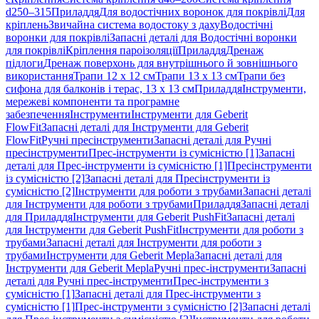
d250–315
Приладдя
Для водостічних воронок для покрівлі
Для
кріплень
Звичайна система водостоку з даху
Водостічні
воронки для покрівлі
Запасні деталі для Водостічні воронки
для покрівлі
Кріплення пароізоляції
Приладдя
Дренаж
підлоги
Дренаж поверхонь для внутрішнього й зовнішнього
використання
Трапи 12 x 12 см
Трапи 13 x 13 см
Трапи без
сифона для балконів і терас, 13 x 13 см
Приладдя
Інструменти,
мережеві компоненти та програмне
забезпечення
Інструменти
Інструменти для Geberit
FlowFit
Запасні деталі для Інструменти для Geberit
FlowFit
Ручні пресінструменти
Запасні деталі для Ручні
пресінструменти
Прес-інструменти із сумісністю [1]
Запасні
деталі для Прес-інструменти із сумісністю [1]
Пресінструменти
із сумісністю [2]
Запасні деталі для Пресінструменти із
сумісністю [2]
Інструменти для роботи з трубами
Запасні деталі
для Інструменти для роботи з трубами
Приладдя
Запасні деталі
для Приладдя
Інструменти для Geberit PushFit
Запасні деталі
для Інструменти для Geberit PushFit
Інструменти для роботи з
трубами
Запасні деталі для Інструменти для роботи з
трубами
Інструменти для Geberit Mepla
Запасні деталі для
Інструменти для Geberit Mepla
Ручні прес-інструменти
Запасні
деталі для Ручні прес-інструменти
Прес-інструменти з
сумісністю [1]
Запасні деталі для Прес-інструменти з
сумісністю [1]
Прес-інструменти з сумісністю [2]
Запасні деталі