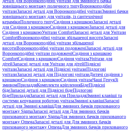
деталі для Воронкоподібні унітази для змивного бачка
зовнішнього монтажу поличного типу
Воронкоподібні
унітази
Запасні деталі для Воронкоподібні унітази
Змивні бачки
зовнішнього монтажу для унітазів, із сантехнічної
кераміки
Поличного типу
Сидіння з кришкою
Запасні деталі
для Сидіння з кришкою
Сидіння з кришкою
Запасні деталі для
Сидіння з кришкою
Унітази Comfort
Запасні деталі для Унітази
Comfort
Воронкоподібні унітази збільшеної висоти
Запасні
деталі для Воронкоподібні унітази збільшеної
висоти
Воронкоподібні унітази подовжені
Запасні деталі для
Воронкоподібні унітази подовжені
Сидіння з кришкою
Comfort
Сидіння з кришкою
Сидіння унітаза
Унітази для
дітей
Запасні деталі для Унітази для дітей
Підвісні
унітази
Запасні деталі для Підвісні унітази
Підлогові
унітази
Запасні деталі для Підлогові унітази
Дитячі сидіння з
кришкою
Сидіння з кришкою
Сидіння унітаза
Чаші Генуя
Зі
змивом
Приладдя
Комплекти кріплення
Біде
Підвісні
біде
Запасні деталі для Підвісні біде
Підлогові
біде
Приладдя
Запасні деталі для Приладдя
Змивні клавіші та
системи керування роботою унітаза
Змивні клавіші
Запасні
деталі для Змивні клавіші
Для змивних бачків прихованого
монтажу Sigma
Запасні деталі для Для змивних бачків
прихованого монтажу Sigma
Для змивних бачків прихованого
монтажу Omega
Запасні деталі для Для змивних бачків
прихованого монтажу Omega
Для змивних бачків прихованого