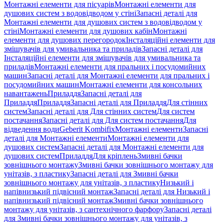
Монтажні елементи для пісуарів
Монтажні елементи для
душових систем з водовідводом у стіні
Запасні деталі для
Монтажні елементи для душових систем з водовідводом у
стіні
Монтажні елементи для душових кабін
Монтажні
елементи для душових перегородок
Інсталяційні елементи для
змішувачів для умивальника та приладів
Запасні деталі для
Інсталяційні елементи для змішувачів для умивальника та
приладів
Монтажні елементи для пральних і посудомийних
машин
Запасні деталі для Монтажні елементи для пральних і
посудомийних машин
Монтажні елементи для консольних
навантажень
Приладдя
Запасні деталі для
Приладдя
Приладдя
Запасні деталі для Приладдя
Для стінних
систем
Запасні деталі для Для стінних систем
Для систем
постачання
Запасні деталі для Для систем постачання
Для
відведення води
Geberit Kombifix
Монтажні елементи
Запасні
деталі для Монтажні елементи
Монтажні елементи для
душових систем
Запасні деталі для Монтажні елементи для
душових систем
Приладдя
Для кріплень
Змивні бачки
зовнішнього монтажу
Змивні бачки зовнішнього монтажу для
унітазів, з пластику
Запасні деталі для Змивні бачки
зовнішнього монтажу для унітазів, з пластику
Низький і
напівнизький підвісний монтаж
Запасні деталі для Низький і
напівнизький підвісний монтаж
Змивні бачки зовнішнього
монтажу для унітазів, з сантехнічного фарфору
Запасні деталі
для Змивні бачки зовнішнього монтажу для унітазів, з