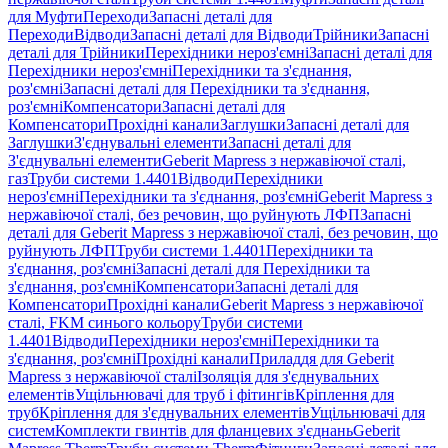
для Муфти
Переходи
Запасні деталі для
Переходи
Відводи
Запасні деталі для Відводи
Трійники
Запасні
деталі для Трійники
Перехідники нероз'ємні
Запасні деталі для
Перехідники нероз'ємні
Перехідники та з'єднання,
роз'ємні
Запасні деталі для Перехідники та з'єднання,
роз'ємні
Компенсатори
Запасні деталі для
Компенсатори
Прохідні канали
Заглушки
Запасні деталі для
Заглушки
З'єднувальні елементи
Запасні деталі для
З'єднувальні елементи
Geberit Mapress з нержавіючої сталі,
газ
Труби системи 1.4401
Відводи
Перехідники
нероз'ємні
Перехідники та з'єднання, роз'ємні
Geberit Mapress з
нержавіючої сталі, без речовин, що руйнують ЛФП
Запасні
деталі для Geberit Mapress з нержавіючої сталі, без речовин, що
руйнують ЛФП
Труби системи 1.4401
Перехідники та
з'єднання, роз'ємні
Запасні деталі для Перехідники та
з'єднання, роз'ємні
Компенсатори
Запасні деталі для
Компенсатори
Прохідні канали
Geberit Mapress з нержавіючої
сталі, FKM синього кольору
Труби системи
1.4401
Відводи
Перехідники нероз'ємні
Перехідники та
з'єднання, роз'ємні
Прохідні канали
Приладдя для Geberit
Mapress з нержавіючої сталі
Ізоляція для з'єднувальних
елементів
Ущільнювачі для труб і фітингів
Кріплення для
труб
Кріплення для з'єднувальних елементів
Ущільнювачі для
систем
Комплекти гвинтів для фланцевих з'єднань
Geberit