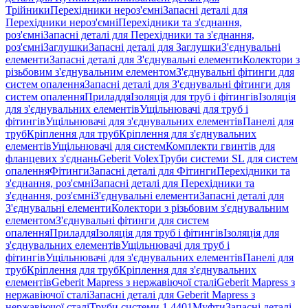
Трійники
Перехідники нероз'ємні
Запасні деталі для
Перехідники нероз'ємні
Перехідники та з'єднання,
роз'ємні
Запасні деталі для Перехідники та з'єднання,
роз'ємні
Заглушки
Запасні деталі для Заглушки
З'єднувальні
елементи
Запасні деталі для З'єднувальні елементи
Колектори з
різьбовим з'єднувальним елементом
З'єднувальні фітинги для
систем опалення
Запасні деталі для З'єднувальні фітинги для
систем опалення
Приладдя
Ізоляція для труб і фітингів
Ізоляція
для з'єднувальних елементів
Ущільнювачі для труб і
фітингів
Ущільнювачі для з'єднувальних елементів
Панелі для
труб
Кріплення для труб
Кріплення для з'єднувальних
елементів
Ущільнювачі для систем
Комплекти гвинтів для
фланцевих з'єднань
Geberit Volex
Труби системи SL для систем
опалення
Фітинги
Запасні деталі для Фітинги
Перехідники та
з'єднання, роз'ємні
Запасні деталі для Перехідники та
з'єднання, роз'ємні
З'єднувальні елементи
Запасні деталі для
З'єднувальні елементи
Колектори з різьбовим з'єднувальним
елементом
З'єднувальні фітинги для систем
опалення
Приладдя
Ізоляція для труб і фітингів
Ізоляція для
з'єднувальних елементів
Ущільнювачі для труб і
фітингів
Ущільнювачі для з'єднувальних елементів
Панелі для
труб
Кріплення для труб
Кріплення для з'єднувальних
елементів
Geberit Mapress з нержавіючої сталі
Geberit Mapress з
нержавіючої сталі
Запасні деталі для Geberit Mapress з
нержавіючої сталі
Труби системи 1.4401
Муфти
Запасні деталі