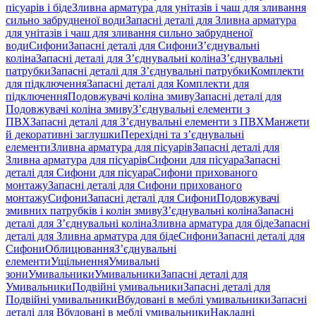
пісуарів і біде
Зливна арматура для унітазів і чаш для зливання
сильно забрудненої води
Запасні деталі для Зливна арматура
для унітазів і чаш для зливання сильно забрудненої
води
Сифони
Запасні деталі для Сифони
З’єднувальні
коліна
Запасні деталі для З’єднувальні коліна
З’єднувальні
патрубки
Запасні деталі для З’єднувальні патрубки
Комплекти
для підключення
Запасні деталі для Комплекти для
підключення
Подовжувачі коліна змиву
Запасні деталі для
Подовжувачі коліна змиву
З’єднувальні елементи з
ПВХ
Запасні деталі для З’єднувальні елементи з ПВХ
Манжети
й декоративні заглушки
Перехідні та з’єднувальні
елементи
Зливна арматура для пісуарів
Запасні деталі для
Зливна арматура для пісуарів
Сифони для пісуара
Запасні
деталі для Сифони для пісуара
Сифони прихованого
монтажу
Запасні деталі для Сифони прихованого
монтажу
Сифони
Запасні деталі для Сифони
Подовжувачі
змивних патрубків і колін змиву
З’єднувальні коліна
Запасні
деталі для З’єднувальні коліна
Зливна арматура для біде
Запасні
деталі для Зливна арматура для біде
Сифони
Запасні деталі для
Сифони
Облицювання
З’єднувальні
елементи
Ущільнення
Умивальні
зони
Умивальники
Умивальники
Запасні деталі для
Умивальники
Подвійні умивальники
Запасні деталі для
Подвійні умивальники
Вбудовані в меблі умивальники
Запасні
деталі для Вбудовані в меблі умивальники
Накладні