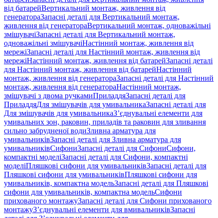
від батарей
Вертикальний монтаж, живлення від
генератора
Запасні деталі для Вертикальний монтаж,
живлення від генератора
Вертикальний монтаж, одноважільні
змішувачі
Запасні деталі для Вертикальний монтаж,
одноважільні змішувачі
Настінний монтаж, живлення від
мережі
Запасні деталі для Настінний монтаж, живлення від
мережі
Настінний монтаж, живлення від батарей
Запасні деталі
для Настінний монтаж, живлення від батарей
Настінний
монтаж, живлення від генератора
Запасні деталі для Настінний
монтаж, живлення від генератора
Настінний монтаж,
змішувачі з двома ручками
Приладдя
Запасні деталі для
Приладдя
Для змішувачів для умивальника
Запасні деталі для
Для змішувачів для умивальника
З’єднувальні елементи для
умивальних зон, раковин, приладів та раковин для зливання
сильно забрудненої води
Зливна арматура для
умивальників
Запасні деталі для Зливна арматура для
умивальників
Сифони
Запасні деталі для Сифони
Сифони,
компактні моделі
Запасні деталі для Сифони, компактні
моделі
Пляшкові сифони для умивальників
Запасні деталі для
Пляшкові сифони для умивальників
Пляшкові сифони для
умивальників, компактна модель
Запасні деталі для Пляшкові
сифони для умивальників, компактна модель
Сифони
прихованого монтажу
Запасні деталі для Сифони прихованого
монтажу
З’єднувальні елементи для вмивальників
Запасні