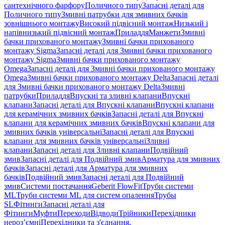
сантехнічного фарфору
Поличного типу
Запасні деталі для
Поличного типу
Змивні патрубки для змивних бачків
зовнішнього монтажу
Високий підвісний монтаж
Низький і
напівнизький підвісний монтаж
Приладдя
Манжети
Змивні
бачки прихованого монтажу
Змивні бачки прихованого
монтажу Sigma
Запасні деталі для Змивні бачки прихованого
монтажу Sigma
Змивні бачки прихованого монтажу
Omega
Запасні деталі для Змивні бачки прихованого монтажу
Omega
Змивні бачки прихованого монтажу Delta
Запасні деталі
для Змивні бачки прихованого монтажу Delta
Змивні
патрубки
Приладдя
Впускні та зливні клапани
Впускні
клапани
Запасні деталі для Впускні клапани
Впускні клапани
для керамічних змивних бачків
Запасні деталі для Впускні
клапани для керамічних змивних бачків
Впускні клапани для
змивних бачків універсальні
Запасні деталі для Впускні
клапани для змивних бачків універсальні
Зливні
клапани
Запасні деталі для Зливні клапани
Подвійний
змив
Запасні деталі для Подвійний змив
Арматура для змивних
бачкiв
Запасні деталі для Арматура для змивних
бачкiв
Подвійний змив
Запасні деталі для Подвійний
змив
Системи постачання
Geberit FlowFit
Труби системи
ML
Труби системи ML для систем опалення
Трубы
SL
Фітинги
Запасні деталі для
Фітинги
Муфти
Переходи
Відводи
Трійники
Перехідники
нероз’ємні
Перехідники та з'єднання,