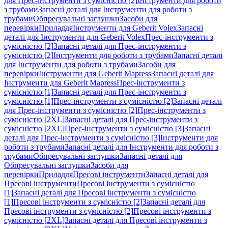
для Прес-інструменти з сумісністю [2]
Інструменти для роботи
з трубами
Запасні деталі для Інструменти для роботи з
трубами
Обпресувальні заглушки
Засоби для
перевірки
Приладдя
Інструменти для Geberit Volex
Запасні
деталі для Інструменти для Geberit Volex
Прес-інструменти з
сумісністю [2]
Запасні деталі для Прес-інструменти з
сумісністю [2]
Інструменти для роботи з трубами
Запасні деталі
для Інструменти для роботи з трубами
Засоби для
перевірки
Інструменти для Geberit Mapress
Запасні деталі для
Інструменти для Geberit Mapress
Прес-інструменти з
сумісністю [1]
Запасні деталі для Прес-інструменти з
сумісністю [1]
Прес-інструменти з сумісністю [2]
Запасні деталі
для Прес-інструменти з сумісністю [2]
Прес-інструменти з
сумісністю [2XL]
Запасні деталі для Прес-інструменти з
сумісністю [2XL]
Прес-інструменти з сумісністю [3]
Запасні
деталі для Прес-інструменти з сумісністю [3]
Інструменти для
роботи з трубами
Запасні деталі для Інструменти для роботи з
трубами
Обпресувальні заглушки
Запасні деталі для
Обпресувальні заглушки
Засоби для
перевірки
Приладдя
Пресові інструменти
Запасні деталі для
Пресові інструменти
Пресові інструменти з сумісністю
[1]
Запасні деталі для Пресові інструменти з сумісністю
[1]
Пресові інструменти з сумісністю [2]
Запасні деталі для
Пресові інструменти з сумісністю [2]
Пресові інструменти з
сумісністю [2XL]
Запасні деталі для Пресові інструменти з