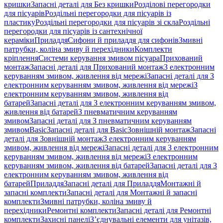
кришки
Запасні деталі для Без кришки
Розділові перегородки
для пісуарів
Роздільні перегородки для пісуарів із
пластику
Роздільні перегородки для пісуарів зі скла
Роздільні
перегородки для пісуарів із сантехнічної
кераміки
Приладдя
Сифони й приладдя для сифонів
Змивні
патрубки, коліна змиву й перехідники
Комплекти
кріплення
Системи керування змивом пісуара
Прихований
монтаж
Запасні деталі для Прихований монтаж
З електронним
керуванням змивом, живлення від мережі
Запасні деталі для З
електронним керуванням змивом, живлення від мережі
З
електронним керуванням змивом, живлення від
батарей
Запасні деталі для З електронним керуванням змивом,
живлення від батарей
З пневматичним керуванням
змивом
Запасні деталі для З пневматичним керуванням
змивом
Basic
Запасні деталі для Basic
Зовнішній монтаж
Запасні
деталі для Зовнішній монтаж
З електронним керуванням
змивом, живлення від мережі
Запасні деталі для З електронним
керуванням змивом, живлення від мережі
З електронним
керуванням змивом, живлення від батарей
Запасні деталі для З
електронним керуванням змивом, живлення від
батарей
Приладдя
Запасні деталі для Приладдя
Монтажні й
запасні комплекти
Запасні деталі для Монтажні й запасні
комплекти
Змивні патрубки, коліна змиву й
перехідники
Ремонтні комплекти
Запасні деталі для Ремонтні
комплекти
Захисні панелі
З’єднувальні елементи для унітазів,